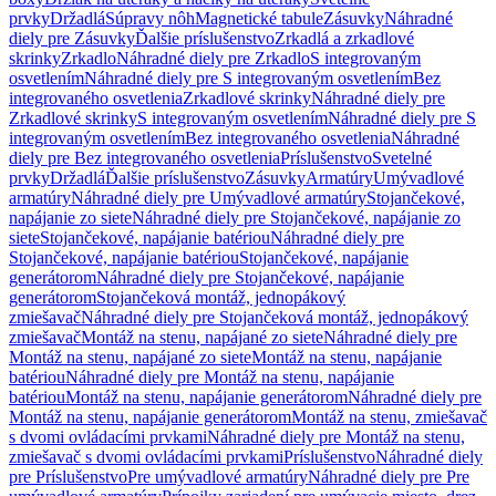
prvky
Držadlá
Súpravy nôh
Magnetické tabule
Zásuvky
Náhradné
diely pre Zásuvky
Ďalšie príslušenstvo
Zrkadlá a zrkadlové
skrinky
Zrkadlo
Náhradné diely pre Zrkadlo
S integrovaným
osvetlením
Náhradné diely pre S integrovaným osvetlením
Bez
integrovaného osvetlenia
Zrkadlové skrinky
Náhradné diely pre
Zrkadlové skrinky
S integrovaným osvetlením
Náhradné diely pre S
integrovaným osvetlením
Bez integrovaného osvetlenia
Náhradné
diely pre Bez integrovaného osvetlenia
Príslušenstvo
Svetelné
prvky
Držadlá
Ďalšie príslušenstvo
Zásuvky
Armatúry
Umývadlové
armatúry
Náhradné diely pre Umývadlové armatúry
Stojančekové,
napájanie zo siete
Náhradné diely pre Stojančekové, napájanie zo
siete
Stojančekové, napájanie batériou
Náhradné diely pre
Stojančekové, napájanie batériou
Stojančekové, napájanie
generátorom
Náhradné diely pre Stojančekové, napájanie
generátorom
Stojančeková montáž, jednopákový
zmiešavač
Náhradné diely pre Stojančeková montáž, jednopákový
zmiešavač
Montáž na stenu, napájané zo siete
Náhradné diely pre
Montáž na stenu, napájané zo siete
Montáž na stenu, napájanie
batériou
Náhradné diely pre Montáž na stenu, napájanie
batériou
Montáž na stenu, napájanie generátorom
Náhradné diely pre
Montáž na stenu, napájanie generátorom
Montáž na stenu, zmiešavač
s dvomi ovládacími prvkami
Náhradné diely pre Montáž na stenu,
zmiešavač s dvomi ovládacími prvkami
Príslušenstvo
Náhradné diely
pre Príslušenstvo
Pre umývadlové armatúry
Náhradné diely pre Pre