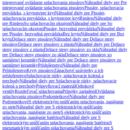
integrované ovládanie splachovania pisoárov
Náhradné diely pre Pre
integrované ovládanie splachovania pisoárov
Pisoáre, splachovacia
prevádzka, s krytom/pre kryt
Náhradné diely pre Pisoáre,
splachovacia prevádzka, s krytom/pre kryt
Rimless
Náhradné diely
pre Rimless
So splachovacím okrajom
Náhradné diely pre So
splachovacím okrajom
Pisoáre, bezvodná prevádzka
Náhradné diely
pre Pisoáre, bezvodná prevádzka
Bez krytu
Náhradné diely pre Bez
krytu
Deliace steny pisoárov
Náhradné diely pre Deliace steny
pisoárov
Deliace steny pisoárov z plastu
Náhradné diely pre Deliace
steny pisoárov z plastu
Deliace steny pisoárov zo skla
Náhradné diely
pre Deliace steny pisoárov zo skla
Deliace steny pisoárov zo
sanitárnej keramiky
Náhradné diely pre Deliace steny pisoárov zo
sanitárnej keramiky
Príslušenstvo
Náhradné diely pre
Príslušenstvo
Kryty pisoárov
Zápachové uzávierky a ich
príslušenstvo
Splachovacie rúrky, splachovacie kolená a
prechody
Náhradné diely pre Splachovacie rúrky, splachovacie
kolená a prechody
Pripevňovací materiál
Odtokové
ventily
Rozdeľovač splachovania
Prípojky zariadení
Ovládania
splachovania pisoárov
Podomietkové
Náhradné diely pre
Podomietkové
S elektronickým spúšťaním splachovania, napájanie
zo siete
Náhradné diely pre S elektronickým spúšťaním
splachovania, napájanie zo siete
S elektronickým spúšťaním
splachovania, napájanie batériou
Náhradné diely pre S
elektronickým spúšťaním splachovania, napájanie batériou
S
pneumatickým spúšťaním splachovania
Náhradné diely pre S