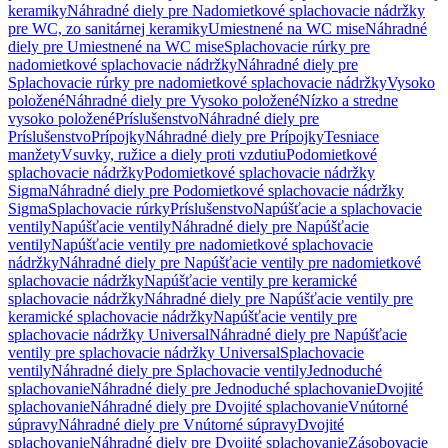
keramiky
Náhradné diely pre Nadomietkové splachovacie nádržky
pre WC, zo sanitárnej keramiky
Umiestnené na WC mise
Náhradné
diely pre Umiestnené na WC mise
Splachovacie rúrky pre
nadomietkové splachovacie nádržky
Náhradné diely pre
Splachovacie rúrky pre nadomietkové splachovacie nádržky
Vysoko
položené
Náhradné diely pre Vysoko položené
Nízko a stredne
vysoko položené
Príslušenstvo
Náhradné diely pre
Príslušenstvo
Prípojky
Náhradné diely pre Prípojky
Tesniace
manžety
Vsuvky, ružice a diely proti vzdutiu
Podomietkové
splachovacie nádržky
Podomietkové splachovacie nádržky
Sigma
Náhradné diely pre Podomietkové splachovacie nádržky
Sigma
Splachovacie rúrky
Príslušenstvo
Napúšťacie a splachovacie
ventily
Napúšťacie ventily
Náhradné diely pre Napúšťacie
ventily
Napúšťacie ventily pre nadomietkové splachovacie
nádržky
Náhradné diely pre Napúšťacie ventily pre nadomietkové
splachovacie nádržky
Napúšťacie ventily pre keramické
splachovacie nádržky
Náhradné diely pre Napúšťacie ventily pre
keramické splachovacie nádržky
Napúšťacie ventily pre
splachovacie nádržky Universal
Náhradné diely pre Napúšťacie
ventily pre splachovacie nádržky Universal
Splachovacie
ventily
Náhradné diely pre Splachovacie ventily
Jednoduché
splachovanie
Náhradné diely pre Jednoduché splachovanie
Dvojité
splachovanie
Náhradné diely pre Dvojité splachovanie
Vnútorné
súpravy
Náhradné diely pre Vnútorné súpravy
Dvojité
splachovanie
Náhradné diely pre Dvojité splachovanie
Zásobovacie