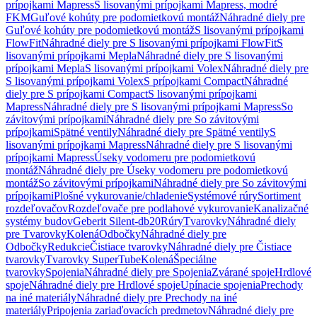
prípojkami Mapress
S lisovanými prípojkami Mapress, modré
FKM
Guľové kohúty pre podomietkovú montáž
Náhradné diely pre
Guľové kohúty pre podomietkovú montáž
S lisovanými prípojkami
FlowFit
Náhradné diely pre S lisovanými prípojkami FlowFit
S
lisovanými prípojkami Mepla
Náhradné diely pre S lisovanými
prípojkami Mepla
S lisovanými prípojkami Volex
Náhradné diely pre
S lisovanými prípojkami Volex
S prípojkami Compact
Náhradné
diely pre S prípojkami Compact
S lisovanými prípojkami
Mapress
Náhradné diely pre S lisovanými prípojkami Mapress
So
závitovými prípojkami
Náhradné diely pre So závitovými
prípojkami
Spätné ventily
Náhradné diely pre Spätné ventily
S
lisovanými prípojkami Mapress
Náhradné diely pre S lisovanými
prípojkami Mapress
Úseky vodomeru pre podomietkovú
montáž
Náhradné diely pre Úseky vodomeru pre podomietkovú
montáž
So závitovými prípojkami
Náhradné diely pre So závitovými
prípojkami
Plošné vykurovanie/chladenie
Systémové rúry
Sortiment
rozdeľovačov
Rozdeľovače pre podlahové vykurovanie
Kanalizačné
systémy budov
Geberit Silent-db20
Rúry
Tvarovky
Náhradné diely
pre Tvarovky
Kolená
Odbočky
Náhradné diely pre
Odbočky
Redukcie
Čistiace tvarovky
Náhradné diely pre Čistiace
tvarovky
Tvarovky SuperTube
Kolená
Špeciálne
tvarovky
Spojenia
Náhradné diely pre Spojenia
Zvárané spoje
Hrdlové
spoje
Náhradné diely pre Hrdlové spoje
Upínacie spojenia
Prechody
na iné materiály
Náhradné diely pre Prechody na iné
materiály
Pripojenia zariaďovacích predmetov
Náhradné diely pre