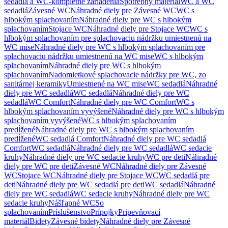
sedadlá a WC-kompletné zariadenia
Spotrebný materiál
WC a WC
sedadlá
Závesné WC
Náhradné diely pre Závesné WC
WC s
hlbokým splachovaním
Náhradné diely pre WC s hlbokým
splachovaním
Stojace WC
Náhradné diely pre Stojace WC
WC s
hlbokým splachovaním pre splachovaciu nádržku umiestnenú na
WC mise
Náhradné diely pre WC s hlbokým splachovaním pre
splachovaciu nádržku umiestnenú na WC mise
WC s hlbokým
splachovaním
Náhradné diely pre WC s hlbokým
splachovaním
Nadomietkové splachovacie nádržky pre WC, zo
sanitárnej keramiky
Umiestnené na WC mise
WC sedadlá
Náhradné
diely pre WC sedadlá
WC sedadlá
Náhradné diely pre WC
sedadlá
WC Comfort
Náhradné diely pre WC Comfort
WC s
hlbokým splachovaním vyvýšené
Náhradné diely pre WC s hlbokým
splachovaním vyvýšené
WC s hlbokým splachovaním
predĺžené
Náhradné diely pre WC s hlbokým splachovaním
predĺžené
WC sedadlá Comfort
Náhradné diely pre WC sedadlá
Comfort
WC sedadlá
Náhradné diely pre WC sedadlá
WC sedacie
kruhy
Náhradné diely pre WC sedacie kruhy
WC pre deti
Náhradné
diely pre WC pre deti
Závesné WC
Náhradné diely pre Závesné
WC
Stojace WC
Náhradné diely pre Stojace WC
WC sedadlá pre
deti
Náhradné diely pre WC sedadlá pre deti
WC sedadlá
Náhradné
diely pre WC sedadlá
WC sedacie kruhy
Náhradné diely pre WC
sedacie kruhy
Nášľapné WC
So
splachovaním
Príslušenstvo
Prípojky
Pripevňovací
materiál
Bidety
Závesné bidety
Náhradné diely pre Závesné