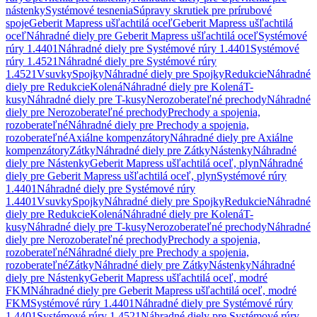
nástenky
Systémové tesnenia
Súpravy skrutiek pre prírubové
spoje
Geberit Mapress ušľachtilá oceľ
Geberit Mapress ušľachtilá
oceľ
Náhradné diely pre Geberit Mapress ušľachtilá oceľ
Systémové
rúry 1.4401
Náhradné diely pre Systémové rúry 1.4401
Systémové
rúry 1.4521
Náhradné diely pre Systémové rúry
1.4521
Vsuvky
Spojky
Náhradné diely pre Spojky
Redukcie
Náhradné
diely pre Redukcie
Kolená
Náhradné diely pre Kolená
T-
kusy
Náhradné diely pre T-kusy
Nerozoberateľné prechody
Náhradné
diely pre Nerozoberateľné prechody
Prechody a spojenia,
rozoberateľné
Náhradné diely pre Prechody a spojenia,
rozoberateľné
Axiálne kompenzátory
Náhradné diely pre Axiálne
kompenzátory
Zátky
Náhradné diely pre Zátky
Nástenky
Náhradné
diely pre Nástenky
Geberit Mapress ušľachtilá oceľ, plyn
Náhradné
diely pre Geberit Mapress ušľachtilá oceľ, plyn
Systémové rúry
1.4401
Náhradné diely pre Systémové rúry
1.4401
Vsuvky
Spojky
Náhradné diely pre Spojky
Redukcie
Náhradné
diely pre Redukcie
Kolená
Náhradné diely pre Kolená
T-
kusy
Náhradné diely pre T-kusy
Nerozoberateľné prechody
Náhradné
diely pre Nerozoberateľné prechody
Prechody a spojenia,
rozoberateľné
Náhradné diely pre Prechody a spojenia,
rozoberateľné
Zátky
Náhradné diely pre Zátky
Nástenky
Náhradné
diely pre Nástenky
Geberit Mapress ušľachtilá oceľ, modré
FKM
Náhradné diely pre Geberit Mapress ušľachtilá oceľ, modré
FKM
Systémové rúry 1.4401
Náhradné diely pre Systémové rúry
1.4401
Systémové rúry 1.4521
Náhradné diely pre Systémové rúry