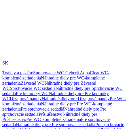
SK
Toalety a pisoáre
Sprchovacie WC Geberit AquaClean
WC-
kompletné zariadenia
Náhradné diely pre WC-kompletné
zariadenia
Závesné WC
Náhradné diely pre Závesné
WC
Sprchovacie WC sedadlá
Náhradné diely pre Sprchovacie WC
sedadlá
Pre keramiky WC
Náhradné diely pre Pre keramiky
WC
Dizajnové panely
Náhradné diely pre Dizajnové panely
Pre WC-
kompletné zariadenia
Náhradné diely pre Pre WC-kompletné
zariadenia
Pre sprchovacie sedadlá
Náhradné diely pre Pre
sprchovacie sedadlá
Príslušenstvo
Náhradné diely pre
Príslušenstvo
Pre WC-kompletné zariadenia
Pre sprchovacie
sedadlá
Náhradné diely pre Pre sprchovacie sedadlá
Pre sprchovacie