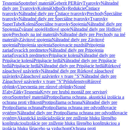
Tesnenia
Spotrebný materiál
Geberit PE
Rúry
Tvarovky
Náhradné
diely pre Tvarovky
Kolená
Odbočky
Redukcie
Čistiace
tvarovky
Náhradné diely pre Čistiace tvarovky
Prechody
Špeciálne
tvarovky
Náhradné diely pre Špeciálne tvarovky
Tvarovky
SuperTube
Kolená
Špeciálne tvarovky
Spojenia
Náhradné diely pre
Spojenia
Zvárané spoje
Hrdlové spoje
Náhradné diely pre Hrdlové
spoje
Prechody na iné materiály
Náhradné diely pre Prechody na iné
materiály
Závitové spojenia
Náhradné diely pre Závitové
spojenia
Pripojenia spojenia
Spojovacie puzdrá
Pripojenia
zariaďovacích predmetov
Náhradné diely pre Pripojenia
zariaďovacích predmetov
Pripájacie kolená
Náhradné diely pre
Pripájacie kolená
Pripájacie hrdlá
Náhradné diely pre Pripájacie
hrdlá
Pripájacie hrdlá
Náhradné diely pre Pripájacie hrdlá
Rúrkové
zápachové uzávierky
Náhradné diely pre Rúrkové zápachové
uzávierky
Zápachové uzávierky v tvare "S"
Náhradné diely pre
Zápachové uzávierky v tvare "S"
Príslušenstvo
Rúrové
objímky
Upevnenia pre rúrové objímky
Nosné
žľaby
Zátky
Tesnenia
Kryty pre hrubú montáž pre servisný
otvor
Spotrebný materiál
Protipožiarna ochrana, akustická izolácia a
ochrana proti vlhkosti
Protipožiarna ochrana
Náhradné diely pre
Protipožiarna ochrana
Protipožiarna ochrana pre odvodňovacie
systémy
Náhradné diely pre Protipožiarna ochrana pre odvodňovacie
systémy
Akustická izolácia
Izolácie pre zníženie hluku šíreného
konštrukciou
Izolácie pre zníženie hluku šíreného konštrukciou a
izolácia hluku šíriaceho sa vzduchom
Ochrana proti