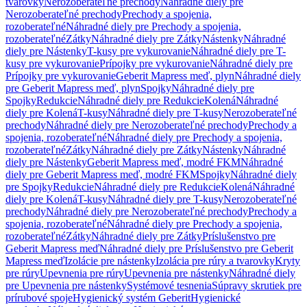
tvarovky
Nerozoberateľné prechody
Náhradné diely pre
Nerozoberateľné prechody
Prechody a spojenia,
rozoberateľné
Náhradné diely pre Prechody a spojenia,
rozoberateľné
Zátky
Náhradné diely pre Zátky
Nástenky
Náhradné
diely pre Nástenky
T-kusy pre vykurovanie
Náhradné diely pre T-
kusy pre vykurovanie
Prípojky pre vykurovanie
Náhradné diely pre
Prípojky pre vykurovanie
Geberit Mapress meď, plyn
Náhradné diely
pre Geberit Mapress meď, plyn
Spojky
Náhradné diely pre
Spojky
Redukcie
Náhradné diely pre Redukcie
Kolená
Náhradné
diely pre Kolená
T-kusy
Náhradné diely pre T-kusy
Nerozoberateľné
prechody
Náhradné diely pre Nerozoberateľné prechody
Prechody a
spojenia, rozoberateľné
Náhradné diely pre Prechody a spojenia,
rozoberateľné
Zátky
Náhradné diely pre Zátky
Nástenky
Náhradné
diely pre Nástenky
Geberit Mapress meď, modré FKM
Náhradné
diely pre Geberit Mapress meď, modré FKM
Spojky
Náhradné diely
pre Spojky
Redukcie
Náhradné diely pre Redukcie
Kolená
Náhradné
diely pre Kolená
T-kusy
Náhradné diely pre T-kusy
Nerozoberateľné
prechody
Náhradné diely pre Nerozoberateľné prechody
Prechody a
spojenia, rozoberateľné
Náhradné diely pre Prechody a spojenia,
rozoberateľné
Zátky
Náhradné diely pre Zátky
Príslušenstvo pre
Geberit Mapress meď
Náhradné diely pre Príslušenstvo pre Geberit
Mapress meď
Izolácie pre nástenky
Izolácia pre rúry a tvarovky
Kryty
pre rúry
Upevnenia pre rúry
Upevnenia pre nástenky
Náhradné diely
pre Upevnenia pre nástenky
Systémové tesnenia
Súpravy skrutiek pre
prírubové spoje
Hygienický systém Geberit
Hygienické