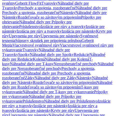
systémy
Geberit FlowFit
Tvarovky
Náhradné diely pre
Tvarovky
Prechody a spojenia, rozoberateľné
Náhradné diely pre
Prechody a spojenia, rozoberateľné
Nástenky
Náhradné diely pre
Nástenky
Rozdeľovače so závitovým pripojením
Prípojky pre
ohrievanie
Náhradné diely pre Prípojky pre
ohrievanie
Príslušenstvo
Izolácie pre rúry a tvarovky
Izolácie pre
nástenky
Izolácia pre rúry a tvarovky
Izolácia pre nástenky
Kryty pre
rúry
Upevnenia pre rúry
Upevnenia pre nástenky
Systémové
tesnenia
Súpravy skrutiek pre pripojenia prírubou
Geberit
Mepla
Viacvrstvové systémové rúry
Viacvrstvové systémové rúry pre
vykurovanie
Tvarovky
Náhradné diely pre
Tvarovky
Spojky
Náhradné diely pre Spojky
Redukcie
Náhradné
diely pre Redukcie
Kolená
Náhradné diely pre Kolená
T-
kusy
Náhradné diely pre T-kusy
Nerozoberateľné prechody
Náhradné
diely pre Nerozoberateľné prechody
Prechody a spojenia,
rozoberateľné
Náhradné diely pre Prechody a spojenia,
rozoberateľné
Zátky
Náhradné diely pre Zátky
Nástenky
Náhradné
diely pre Nástenky
Rozdeľovače so závitovým pripojením
Náhradné
diely pre Rozdeľovače so závitovým pripojením
T-kusy pre
vykurovanie
Náhradné diely pre T-kusy pre vykurovanie
Prípojky
pre vykurovanie
Náhradné diely pre Prípojky pre
vykurovanie
Príslušenstvo
Náhradné diely pre Príslušenstvo
Izolácie
pre rúry a tvarovky
Izolácie pre nástenky
Izolácia pre rúry a
tvarovky
Izolácia pre nástenky
Kryty pre rúry
Upevnenia pre
rúry
Upevnenia pre nástenky
Náhradné diely pre Upevnenia pre