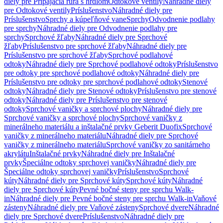
diely pre Pripájacia rúra s hrdlom
Odtokové ventily
Náhradné diely
pre Odtokové ventily
Príslušenstvo
Náhradné diely pre
Príslušenstvo
Sprchy a kúpeľňové vane
Sprchy
Odvodnenie podlahy
pre sprchy
Náhradné diely pre Odvodnenie podlahy pre
sprchy
Sprchové žľaby
Náhradné diely pre Sprchové
žľaby
Príslušenstvo pre sprchové žľaby
Náhradné diely pre
Príslušenstvo pre sprchové žľaby
Sprchové podlahové
odtoky
Náhradné diely pre Sprchové podlahové odtoky
Príslušenstvo
pre odtoky pre sprchové podlahové odtoky
Náhradné diely pre
Príslušenstvo pre odtoky pre sprchové podlahové odtoky
Stenové
odtoky
Náhradné diely pre Stenové odtoky
Príslušenstvo pre stenové
odtoky
Náhradné diely pre Príslušenstvo pre stenové
odtoky
Sprchové vaničky a sprchové plochy
Náhradné diely pre
Sprchové vaničky a sprchové plochy
Sprchové vaničky z
minerálneho materiálu a inštalačné prvky Geberit Duofix
Sprchové
vaničky z minerálneho materiálu
Náhradné diely pre Sprchové
vaničky z minerálneho materiálu
Sprchové vaničky zo sanitárneho
akrylátu
Inštalačné prvky
Náhradné diely pre Inštalačné
prvky
Špeciálne odtoky sprchovej vaničky
Náhradné diely pre
Špeciálne odtoky sprchovej vaničky
Príslušenstvo
Sprchové
kúty
Náhradné diely pre Sprchové kúty
Sprchové kúty
Náhradné
diely pre Sprchové kúty
Pevné bočné steny pre sprchu Walk-
in
Náhradné diely pre Pevné bočné steny pre sprchu Walk-in
Vaňové
zásteny
Náhradné diely pre Vaňové zásteny
Sprchové dvere
Náhradné
diely pre Sprchové dvere
Príslušenstvo
Náhradné diely pre