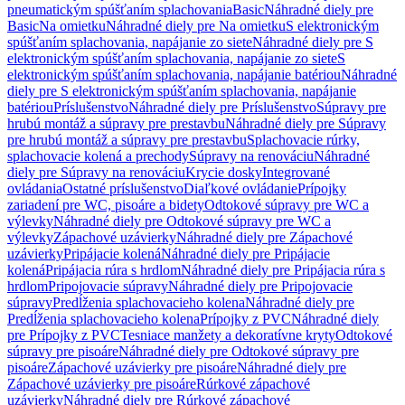
pneumatickým spúšťaním splachovania
Basic
Náhradné diely pre
Basic
Na omietku
Náhradné diely pre Na omietku
S elektronickým
spúšťaním splachovania, napájanie zo siete
Náhradné diely pre S
elektronickým spúšťaním splachovania, napájanie zo siete
S
elektronickým spúšťaním splachovania, napájanie batériou
Náhradné
diely pre S elektronickým spúšťaním splachovania, napájanie
batériou
Príslušenstvo
Náhradné diely pre Príslušenstvo
Súpravy pre
hrubú montáž a súpravy pre prestavbu
Náhradné diely pre Súpravy
pre hrubú montáž a súpravy pre prestavbu
Splachovacie rúrky,
splachovacie kolená a prechody
Súpravy na renováciu
Náhradné
diely pre Súpravy na renováciu
Krycie dosky
Integrované
ovládania
Ostatné príslušenstvo
Diaľkové ovládanie
Prípojky
zariadení pre WC, pisoáre a bidety
Odtokové súpravy pre WC a
výlevky
Náhradné diely pre Odtokové súpravy pre WC a
výlevky
Zápachové uzávierky
Náhradné diely pre Zápachové
uzávierky
Pripájacie kolená
Náhradné diely pre Pripájacie
kolená
Pripájacia rúra s hrdlom
Náhradné diely pre Pripájacia rúra s
hrdlom
Pripojovacie súpravy
Náhradné diely pre Pripojovacie
súpravy
Predĺženia splachovacieho kolena
Náhradné diely pre
Predĺženia splachovacieho kolena
Prípojky z PVC
Náhradné diely
pre Prípojky z PVC
Tesniace manžety a dekoratívne kryty
Odtokové
súpravy pre pisoáre
Náhradné diely pre Odtokové súpravy pre
pisoáre
Zápachové uzávierky pre pisoáre
Náhradné diely pre
Zápachové uzávierky pre pisoáre
Rúrkové zápachové
uzávierky
Náhradné diely pre Rúrkové zápachové