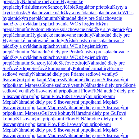
preplachy
Náhradné diely pre Hygienické
preplachy
Príslušenstvo
Senzory
Káble
Regulátor prietoku
Kryty a
krycie dosky
Splachovacie nádržky a ovládania splachovania WC s
hygienickým prepláchnutím
Náhradné diely pre Splachovacie
nádržky a ovládania splachovania WC s hygienickým
prepláchnutím
Podomietkové splachovacie nádržky s hygienickým
prepláchnutím
Hygienické montované moduly
Náhradné diely pre
Hygienické montované moduly
Príslušenstvo pre splachovacie
nádržky a ovládania splachovania WC s hygienickým
prepláchnutím
Náhradné diely pre Príslušenstvo pre splachovacie
nádržky a ovládania splachovania WC s hygienickým
prepláchnutím
Senzory
Káble
Sieťové zdroje
Náhradné diely pre
Sieťové zdroje
Sieťové komponenty
Potrubné armatúry
Priame
sedlové ventily
Náhradné diely pre Priame sedlové ventily
S
lisovanými prípojkami Mapress
Náhradné diely pre S lisovanými
prípojkami Mapress
Šikmé sedlové ventily
Náhradné diely pre Šikmé
sedlové ventily
S lisovanými prípojkami FlowFit
Náhradné diely pre
S lisovanými prípojkami FlowFit
S lisovanými prípojkami
Mepla
Náhradné diely pre S lisovanými prípojkami Mepla
S
lisovanými prípojkami Mapress
Náhradné diely pre S lisovanými
prípojkami Mapress
Guľové kohúty
Náhradné diely pre Guľové
kohúty
S lisovanými prípojkami FlowFit
Náhradné diely pre S
lisovanými prípojkami FlowFit
S lisovanými prípojkami
Mepla
Náhradné diely pre S lisovanými prípojkami Mepla
S
lisovanými prípojkami Mapress
Náhradné diely pre S lisovanými