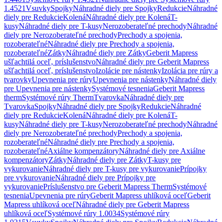
1.4521
Vsuvky
Spojky
Náhradné diely pre Spojky
Redukcie
Náhradné
diely pre Redukcie
Kolená
Náhradné diely pre Kolená
T-
kusy
Náhradné diely pre T-kusy
Nerozoberateľné prechody
Náhradné
diely pre Nerozoberateľné prechody
Prechody a spojenia,
rozoberateľné
Náhradné diely pre Prechody a spojenia,
rozoberateľné
Zátky
Náhradné diely pre Zátky
Geberit Mapress
ušľachtilá oceľ, príslušenstvo
Náhradné diely pre Geberit Mapress
ušľachtilá oceľ, príslušenstvo
Izolácie pre nástenky
Izolácia pre rúry a
tvarovky
Upevnenia pre rúry
Upevnenia pre nástenky
Náhradné diely
pre Upevnenia pre nástenky
Systémové tesnenia
Geberit Mapress
therm
Systémové rúry Therm
Tvarovka
Náhradné diely pre
Tvarovka
Spojky
Náhradné diely pre Spojky
Redukcie
Náhradné
diely pre Redukcie
Kolená
Náhradné diely pre Kolená
T-
kusy
Náhradné diely pre T-kusy
Nerozoberateľné prechody
Náhradné
diely pre Nerozoberateľné prechody
Prechody a spojenia,
rozoberateľné
Náhradné diely pre Prechody a spojenia,
rozoberateľné
Axiálne kompenzátory
Náhradné diely pre Axiálne
kompenzátory
Zátky
Náhradné diely pre Zátky
T-kusy pre
vykurovanie
Náhradné diely pre T-kusy pre vykurovanie
Prípojky
pre vykurovanie
Náhradné diely pre Prípojky pre
vykurovanie
Príslušenstvo pre Geberit Mapress Therm
Systémové
tesnenia
Upevnenia pre rúry
Geberit Mapress uhlíková oceľ
Geberit
Mapress uhlíková oceľ
Náhradné diely pre Geberit Mapress
uhlíková oceľ
Systémové rúry 1.0034
Systémové rúry