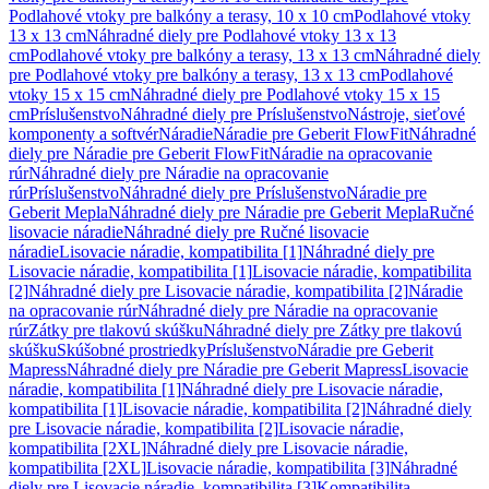
Podlahové vtoky pre balkóny a terasy, 10 x 10 cm
Podlahové vtoky
13 x 13 cm
Náhradné diely pre Podlahové vtoky 13 x 13
cm
Podlahové vtoky pre balkóny a terasy, 13 x 13 cm
Náhradné diely
pre Podlahové vtoky pre balkóny a terasy, 13 x 13 cm
Podlahové
vtoky 15 x 15 cm
Náhradné diely pre Podlahové vtoky 15 x 15
cm
Príslušenstvo
Náhradné diely pre Príslušenstvo
Nástroje, sieťové
komponenty a softvér
Náradie
Náradie pre Geberit FlowFit
Náhradné
diely pre Náradie pre Geberit FlowFit
Náradie na opracovanie
rúr
Náhradné diely pre Náradie na opracovanie
rúr
Príslušenstvo
Náhradné diely pre Príslušenstvo
Náradie pre
Geberit Mepla
Náhradné diely pre Náradie pre Geberit Mepla
Ručné
lisovacie náradie
Náhradné diely pre Ručné lisovacie
náradie
Lisovacie náradie, kompatibilita [1]
Náhradné diely pre
Lisovacie náradie, kompatibilita [1]
Lisovacie náradie, kompatibilita
[2]
Náhradné diely pre Lisovacie náradie, kompatibilita [2]
Náradie
na opracovanie rúr
Náhradné diely pre Náradie na opracovanie
rúr
Zátky pre tlakovú skúšku
Náhradné diely pre Zátky pre tlakovú
skúšku
Skúšobné prostriedky
Príslušenstvo
Náradie pre Geberit
Mapress
Náhradné diely pre Náradie pre Geberit Mapress
Lisovacie
náradie, kompatibilita [1]
Náhradné diely pre Lisovacie náradie,
kompatibilita [1]
Lisovacie náradie, kompatibilita [2]
Náhradné diely
pre Lisovacie náradie, kompatibilita [2]
Lisovacie náradie,
kompatibilita [2XL]
Náhradné diely pre Lisovacie náradie,
kompatibilita [2XL]
Lisovacie náradie, kompatibilita [3]
Náhradné
diely pre Lisovacie náradie, kompatibilita [3]
Kompatibilita