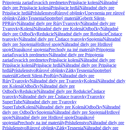
Pripojenia zariaďovacích predmetov
Pripájacie kolená
Náhradné
diely pre Pripájacie kolená
Pripájacie hrdlá
Náhradné diely pre
Pripájacie hrdlá
Príslušenstvo
Rúrové objímky
Upevnenia pre rúrové
objímky
Zátky
Tesnenia
Spotrebný materiál
Geberit Silent-
PP
Rúry
Náhradné diely pre Rúry
Tvarovky
Náhradné diely pre
Tvarovky
Kolená
Náhradné diely pre Kolená
Odbočky
Náhradné
diely pre Odbočky
Redukcie
Náhradné diely pre Redukcie
Čistiace
tvarovky
Náhradné diely pre Čistiace tvarovky
Spojenia
Náhradné
diely pre Spojenia
Hrdlové spoje
Náhradné diely pre Hrdlové
spoje
Drapákové spojenia
Prechody na iné materiály
Pripojenia
zariaďovacích predmetov
Náhradné diely pre Pripojenia
zariaďovacích predmetov
Pripájacie kolená
Náhradné diely pre
Pripájacie kolená
Pripájacie hrdlá
Náhradné diely pre Pripájacie
hrdlá
Príslušenstvo
Rúrové objímky
Zátky
Tesnenia
Spotrebný
materiál
Geberit Silent-Pro
Rúry
Náhradné diely pre
Rúry
Tvarovky
Náhradné diely pre Tvarovky
Kolená
Náhradné diely
pre Kolená
Odbočky
Náhradné diely pre
Odbočky
Redukcie
Náhradné diely pre Redukcie
Čistiace
tvarovky
Náhradné diely pre Čistiace tvarovky
Tvarovky
SuperTube
Náhradné diely pre Tvarovky
SuperTube
Kolená
Náhradné diely pre Kolená
Odbočky
Náhradné
diely pre Odbočky
Spojenia
Náhradné diely pre Spojenia
Hrdlové
spoje
Náhradné diely pre Hrdlové spoje
Drapákové
spojenia
Prechody na iné materiály
Príslušenstvo
Náhradné diely pre
Príslušenstvo
Rúrové objímky
Zátky
Tesnenia
Náhradné diely pre