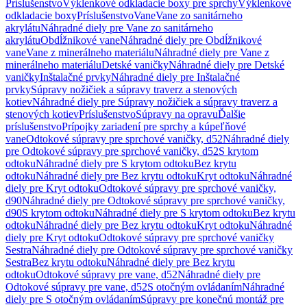
Príslušenstvo
Výklenkové odkladacie boxy pre sprchy
Výklenkové
odkladacie boxy
Príslušenstvo
Vane
Vane zo sanitárneho
akrylátu
Náhradné diely pre Vane zo sanitárneho
akrylátu
Obdĺžnikové vane
Náhradné diely pre Obdĺžnikové
vane
Vane z minerálneho materiálu
Náhradné diely pre Vane z
minerálneho materiálu
Detské vaničky
Náhradné diely pre Detské
vaničky
Inštalačné prvky
Náhradné diely pre Inštalačné
prvky
Súpravy nožičiek a súpravy traverz a stenových
kotiev
Náhradné diely pre Súpravy nožičiek a súpravy traverz a
stenových kotiev
Príslušenstvo
Súpravy na opravu
Ďalšie
príslušenstvo
Prípojky zariadení pre sprchy a kúpeľňové
vane
Odtokové súpravy pre sprchové vaničky, d52
Náhradné diely
pre Odtokové súpravy pre sprchové vaničky, d52
S krytom
odtoku
Náhradné diely pre S krytom odtoku
Bez krytu
odtoku
Náhradné diely pre Bez krytu odtoku
Kryt odtoku
Náhradné
diely pre Kryt odtoku
Odtokové súpravy pre sprchové vaničky,
d90
Náhradné diely pre Odtokové súpravy pre sprchové vaničky,
d90
S krytom odtoku
Náhradné diely pre S krytom odtoku
Bez krytu
odtoku
Náhradné diely pre Bez krytu odtoku
Kryt odtoku
Náhradné
diely pre Kryt odtoku
Odtokové súpravy pre sprchové vaničky
Sestra
Náhradné diely pre Odtokové súpravy pre sprchové vaničky
Sestra
Bez krytu odtoku
Náhradné diely pre Bez krytu
odtoku
Odtokové súpravy pre vane, d52
Náhradné diely pre
Odtokové súpravy pre vane, d52
S otočným ovládaním
Náhradné
diely pre S otočným ovládaním
Súpravy pre konečnú montáž pre