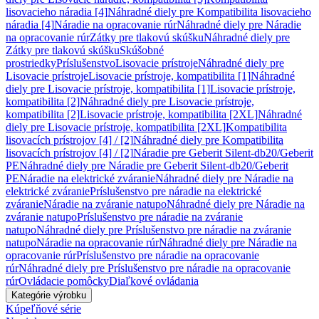
lisovacieho náradia [4]
Náhradné diely pre Kompatibilita lisovacieho
náradia [4]
Náradie na opracovanie rúr
Náhradné diely pre Náradie
na opracovanie rúr
Zátky pre tlakovú skúšku
Náhradné diely pre
Zátky pre tlakovú skúšku
Skúšobné
prostriedky
Príslušenstvo
Lisovacie prístroje
Náhradné diely pre
Lisovacie prístroje
Lisovacie prístroje, kompatibilita [1]
Náhradné
diely pre Lisovacie prístroje, kompatibilita [1]
Lisovacie prístroje,
kompatibilita [2]
Náhradné diely pre Lisovacie prístroje,
kompatibilita [2]
Lisovacie prístroje, kompatibilita [2XL]
Náhradné
diely pre Lisovacie prístroje, kompatibilita [2XL]
Kompatibilita
lisovacích prístrojov [4] / [2]
Náhradné diely pre Kompatibilita
lisovacích prístrojov [4] / [2]
Náradie pre Geberit Silent-db20/Geberit
PE
Náhradné diely pre Náradie pre Geberit Silent-db20/Geberit
PE
Náradie na elektrické zváranie
Náhradné diely pre Náradie na
elektrické zváranie
Príslušenstvo pre náradie na elektrické
zváranie
Náradie na zváranie natupo
Náhradné diely pre Náradie na
zváranie natupo
Príslušenstvo pre náradie na zváranie
natupo
Náhradné diely pre Príslušenstvo pre náradie na zváranie
natupo
Náradie na opracovanie rúr
Náhradné diely pre Náradie na
opracovanie rúr
Príslušenstvo pre náradie na opracovanie
rúr
Náhradné diely pre Príslušenstvo pre náradie na opracovanie
rúr
Ovládacie pomôcky
Diaľkové ovládania
Kategórie výrobku
Kúpeľňové série