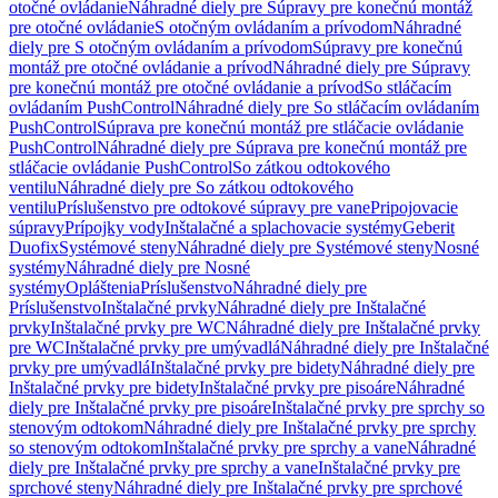
otočné ovládanie
Náhradné diely pre Súpravy pre konečnú montáž
pre otočné ovládanie
S otočným ovládaním a prívodom
Náhradné
diely pre S otočným ovládaním a prívodom
Súpravy pre konečnú
montáž pre otočné ovládanie a prívod
Náhradné diely pre Súpravy
pre konečnú montáž pre otočné ovládanie a prívod
So stláčacím
ovládaním PushControl
Náhradné diely pre So stláčacím ovládaním
PushControl
Súprava pre konečnú montáž pre stláčacie ovládanie
PushControl
Náhradné diely pre Súprava pre konečnú montáž pre
stláčacie ovládanie PushControl
So zátkou odtokového
ventilu
Náhradné diely pre So zátkou odtokového
ventilu
Príslušenstvo pre odtokové súpravy pre vane
Pripojovacie
súpravy
Prípojky vody
Inštalačné a splachovacie systémy
Geberit
Duofix
Systémové steny
Náhradné diely pre Systémové steny
Nosné
systémy
Náhradné diely pre Nosné
systémy
Opláštenia
Príslušenstvo
Náhradné diely pre
Príslušenstvo
Inštalačné prvky
Náhradné diely pre Inštalačné
prvky
Inštalačné prvky pre WC
Náhradné diely pre Inštalačné prvky
pre WC
Inštalačné prvky pre umývadlá
Náhradné diely pre Inštalačné
prvky pre umývadlá
Inštalačné prvky pre bidety
Náhradné diely pre
Inštalačné prvky pre bidety
Inštalačné prvky pre pisoáre
Náhradné
diely pre Inštalačné prvky pre pisoáre
Inštalačné prvky pre sprchy so
stenovým odtokom
Náhradné diely pre Inštalačné prvky pre sprchy
so stenovým odtokom
Inštalačné prvky pre sprchy a vane
Náhradné
diely pre Inštalačné prvky pre sprchy a vane
Inštalačné prvky pre
sprchové steny
Náhradné diely pre Inštalačné prvky pre sprchové