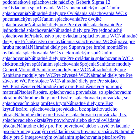
podomietkové splachovacie nádržky Geberit Sigma 12
cm
Ovládania splachovania WC s pneumatickým spúšťaním
splachovania
Náhradné diely pre Ovládania splachovania WC s
pneumatickým spúšťaním splachovania
Pre dvojité
splachovanie
Náhradné diely pre Pre dvojité splachovanie
Pre
jednoduché splachovanie
Náhradné diely pre Pre jednoduché
splachovanie
Príslušenstvo pre ovládania splachovania WC
Náhradné
diely pre Príslušenstvo pre ovládania splachovania WC
Súprava pre
hrubú montáž
Náhradné diely pre Súprava pre hrubú montáž
Pre
ovládania splachovania WC s elektronickým spúšťaním
splachovania
Náhradné diely pre Pre ovládania splachovania WC s
elektronickým spúšťaním splachovania
Spojenia
Sanitárne moduly
Geberit Monolith
Sanitárne moduly pre WC
Náhradné diely pre
Sanitárne moduly pre WC
Pre závesné WC
Náhradné diely pre Pre
závesné WC
Pre stojace WC
Náhradné diely pre Pre stojace
WC
Príslušenstvo
Náhradné diely pre Príslušenstvo
Spotrebný
materiál
Pisoáre
Pisoáre, splachovacia prevádzka, so splachovacím
okrajom
Náhradné diely pre Pisoáre, splachovacia prevádzka, so
splachovacím okrajom
Bez krytu
Náhradné diely pre Bez
krytu
Pisoáre, splachovacia prevádzka, bez splachovacieho
okraja
Náhradné diely pre Pisoáre, splachovacia prevádzka, bez
splachovacieho okraja
Pre povrchové alebo skryté ovládanie
pisoára
Náhradné diely pre Pre povrchové alebo skryté ovládanie
pisoára
S integrovaným ovládaním splachovania pisoárov
Náhradné
diely pre S integrovaným ovládaním splachovania pisoárov
Pre