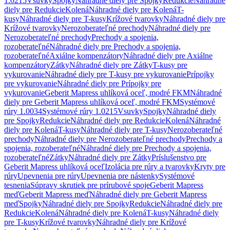
1.0215
Vsuvky
Spojky
Náhradné diely pre Spojky
Redukcie
Náhradné
diely pre Redukcie
Kolená
Náhradné diely pre Kolená
T-
kusy
Náhradné diely pre T-kusy
Krížové tvarovky
Náhradné diely pre
Krížové tvarovky
Nerozoberateľné prechody
Náhradné diely pre
Nerozoberateľné prechody
Prechody a spojenia,
rozoberateľné
Náhradné diely pre Prechody a spojenia,
rozoberateľné
Axiálne kompenzátory
Náhradné diely pre Axiálne
kompenzátory
Zátky
Náhradné diely pre Zátky
T-kusy pre
vykurovanie
Náhradné diely pre T-kusy pre vykurovanie
Prípojky
pre vykurovanie
Náhradné diely pre Prípojky pre
vykurovanie
Geberit Mapress uhlíková oceľ, modré FKM
Náhradné
diely pre Geberit Mapress uhlíková oceľ, modré FKM
Systémové
rúry 1.0034
Systémové rúry 1.0215
Vsuvky
Spojky
Náhradné diely
pre Spojky
Redukcie
Náhradné diely pre Redukcie
Kolená
Náhradné
diely pre Kolená
T-kusy
Náhradné diely pre T-kusy
Nerozoberateľné
prechody
Náhradné diely pre Nerozoberateľné prechody
Prechody a
spojenia, rozoberateľné
Náhradné diely pre Prechody a spojenia,
rozoberateľné
Zátky
Náhradné diely pre Zátky
Príslušenstvo pre
Geberit Mapress uhlíková oceľ
Izolácia pre rúry a tvarovky
Kryty pre
rúry
Upevnenia pre rúry
Upevnenia pre nástenky
Systémové
tesnenia
Súpravy skrutiek pre prírubové spoje
Geberit Mapress
meď
Geberit Mapress meď
Náhradné diely pre Geberit Mapress
meď
Spojky
Náhradné diely pre Spojky
Redukcie
Náhradné diely pre
Redukcie
Kolená
Náhradné diely pre Kolená
T-kusy
Náhradné diely
pre T-kusy
Krížové tvarovky
Náhradné diely pre Krížové