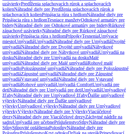
uzávierky
Predĺženia splachovacích rúrok a splachovacích
kolien
Náhradné diely pre Predĺženia splachovacích rúrok a
splachovacích kolien
Pripájacia rúra s hrdlom
Náhradné diely pre
Pripájacia rúra s hrdlom
Tesniace manžety
Odtokové armatúry pre
bidety
Náhradné diely pre Odtokové armatúry pre bidety
Rúrkové
zápachové uzávierky
Náhradné diely pre Rúrkové zápachové
uzávierky
Pripájacia rúra s hrdlom
Prípojky
Tesnenia
Umývacie
miesto
Umývadlá
Umývadlá
Náhradné diely pre Umývadlá
Dvojité
umývadlá
Náhradné diely pre Dvojité umývadlá
Nábytkové
umývadlá
Náhradné diely pre Nábytkové umývadlá
Umývadlá na
dosku
Náhradné diely pre Umývadlá na dosku
Malé
umývadlá
Náhradné diely pre Malé umývadlá
Rohové malé
umývadlo
Polozápustné umývadlá
Náhradné diely pre Polozápustné
umývadlá
Zápustné umývadlá
Náhradné diely pre Zápustné
umývadlá
Vstavané umývadlá
Náhradné diely pre Vstavané
umývadlá
Rohové umývadlá
Umývadlá Comfort
Umývadlá pre
deti
Náhradné diely pre Umývadlá pre deti
Umývadlá
Umývadlové
žľaby
Náhradné diely pre Umývadlové žľaby
Ďalšie umývadlové
výlevky
Náhradné diely pre Ďalšie umývadlové
výlevky
Umývadlové výlevky
Náhradné diely pre Umývadlové
výlevky
Výlevky
Náhradné diely pre Výlevky
Viacúčelové
drezy
Náhradné diely pre Viacúčelové drezy
Záchytné nádrže na
sadru
Umývadlá pre učebne
Príslušenstvo
Stĺpy
Náhradné diely pre
Stĺpy
Stĺpovité opláštenia
Polostĺpy
Náhradné diely pre
Polostĺpy
Príslušenstvo
Kryt odtoku
Držiak na uterák
Pripevňovací