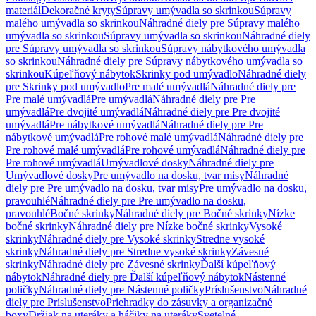
materiál
Dekoračné kryty
Súpravy umývadla so skrinkou
Súpravy
malého umývadla so skrinkou
Náhradné diely pre Súpravy malého
umývadla so skrinkou
Súpravy umývadla so skrinkou
Náhradné diely
pre Súpravy umývadla so skrinkou
Súpravy nábytkového umývadla
so skrinkou
Náhradné diely pre Súpravy nábytkového umývadla so
skrinkou
Kúpeľňový nábytok
Skrinky pod umývadlo
Náhradné diely
pre Skrinky pod umývadlo
Pre malé umývadlá
Náhradné diely pre
Pre malé umývadlá
Pre umývadlá
Náhradné diely pre Pre
umývadlá
Pre dvojité umývadlá
Náhradné diely pre Pre dvojité
umývadlá
Pre nábytkové umývadlá
Náhradné diely pre Pre
nábytkové umývadlá
Pre rohové malé umývadlá
Náhradné diely pre
Pre rohové malé umývadlá
Pre rohové umývadlá
Náhradné diely pre
Pre rohové umývadlá
Umývadlové dosky
Náhradné diely pre
Umývadlové dosky
Pre umývadlo na dosku, tvar misy
Náhradné
diely pre Pre umývadlo na dosku, tvar misy
Pre umývadlo na dosku,
pravouhlé
Náhradné diely pre Pre umývadlo na dosku,
pravouhlé
Bočné skrinky
Náhradné diely pre Bočné skrinky
Nízke
bočné skrinky
Náhradné diely pre Nízke bočné skrinky
Vysoké
skrinky
Náhradné diely pre Vysoké skrinky
Stredne vysoké
skrinky
Náhradné diely pre Stredne vysoké skrinky
Závesné
skrinky
Náhradné diely pre Závesné skrinky
Ďalší kúpeľňový
nábytok
Náhradné diely pre Ďalší kúpeľňový nábytok
Nástenné
poličky
Náhradné diely pre Nástenné poličky
Príslušenstvo
Náhradné
diely pre Príslušenstvo
Priehradky do zásuvky a organizačné
boxy
Držiak na uteráky a háčiky na uteráky
Svetelné