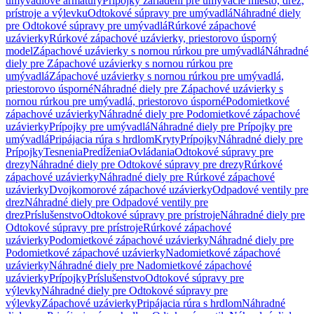
umývadlové armatúry
Prípojky zariadení pre umývacie miesto, drez,
prístroje a výlevku
Odtokové súpravy pre umývadlá
Náhradné diely
pre Odtokové súpravy pre umývadlá
Rúrkové zápachové
uzávierky
Rúrkové zápachové uzávierky, priestorovo úsporný
model
Zápachové uzávierky s nornou rúrkou pre umývadlá
Náhradné
diely pre Zápachové uzávierky s nornou rúrkou pre
umývadlá
Zápachové uzávierky s nornou rúrkou pre umývadlá,
priestorovo úsporné
Náhradné diely pre Zápachové uzávierky s
nornou rúrkou pre umývadlá, priestorovo úsporné
Podomietkové
zápachové uzávierky
Náhradné diely pre Podomietkové zápachové
uzávierky
Prípojky pre umývadlá
Náhradné diely pre Prípojky pre
umývadlá
Pripájacia rúra s hrdlom
Kryty
Prípojky
Náhradné diely pre
Prípojky
Tesnenia
Predĺženia
Ovládania
Odtokové súpravy pre
drezy
Náhradné diely pre Odtokové súpravy pre drezy
Rúrkové
zápachové uzávierky
Náhradné diely pre Rúrkové zápachové
uzávierky
Dvojkomorové zápachové uzávierky
Odpadové ventily pre
drez
Náhradné diely pre Odpadové ventily pre
drez
Príslušenstvo
Odtokové súpravy pre prístroje
Náhradné diely pre
Odtokové súpravy pre prístroje
Rúrkové zápachové
uzávierky
Podomietkové zápachové uzávierky
Náhradné diely pre
Podomietkové zápachové uzávierky
Nadomietkové zápachové
uzávierky
Náhradné diely pre Nadomietkové zápachové
uzávierky
Prípojky
Príslušenstvo
Odtokové súpravy pre
výlevky
Náhradné diely pre Odtokové súpravy pre
výlevky
Zápachové uzávierky
Pripájacia rúra s hrdlom
Náhradné