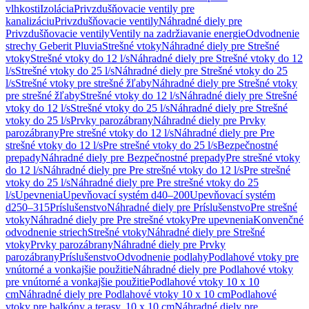
vlhkosti
Izolácia
Privzdušňovacie ventily pre
kanalizáciu
Privzdušňovacie ventily
Náhradné diely pre
Privzdušňovacie ventily
Ventily na zadržiavanie energie
Odvodnenie
strechy Geberit Pluvia
Strešné vtoky
Náhradné diely pre Strešné
vtoky
Strešné vtoky do 12 l/s
Náhradné diely pre Strešné vtoky do 12
l/s
Strešné vtoky do 25 l/s
Náhradné diely pre Strešné vtoky do 25
l/s
Strešné vtoky pre strešné žľaby
Náhradné diely pre Strešné vtoky
pre strešné žľaby
Strešné vtoky do 12 l/s
Náhradné diely pre Strešné
vtoky do 12 l/s
Strešné vtoky do 25 l/s
Náhradné diely pre Strešné
vtoky do 25 l/s
Prvky parozábrany
Náhradné diely pre Prvky
parozábrany
Pre strešné vtoky do 12 l/s
Náhradné diely pre Pre
strešné vtoky do 12 l/s
Pre strešné vtoky do 25 l/s
Bezpečnostné
prepady
Náhradné diely pre Bezpečnostné prepady
Pre strešné vtoky
do 12 l/s
Náhradné diely pre Pre strešné vtoky do 12 l/s
Pre strešné
vtoky do 25 l/s
Náhradné diely pre Pre strešné vtoky do 25
l/s
Upevnenia
Upevňovací systém d40–200
Upevňovací systém
d250–315
Príslušenstvo
Náhradné diely pre Príslušenstvo
Pre strešné
vtoky
Náhradné diely pre Pre strešné vtoky
Pre upevnenia
Konvenčné
odvodnenie striech
Strešné vtoky
Náhradné diely pre Strešné
vtoky
Prvky parozábrany
Náhradné diely pre Prvky
parozábrany
Príslušenstvo
Odvodnenie podlahy
Podlahové vtoky pre
vnútorné a vonkajšie použitie
Náhradné diely pre Podlahové vtoky
pre vnútorné a vonkajšie použitie
Podlahové vtoky 10 x 10
cm
Náhradné diely pre Podlahové vtoky 10 x 10 cm
Podlahové
vtoky pre balkóny a terasy, 10 x 10 cm
Náhradné diely pre