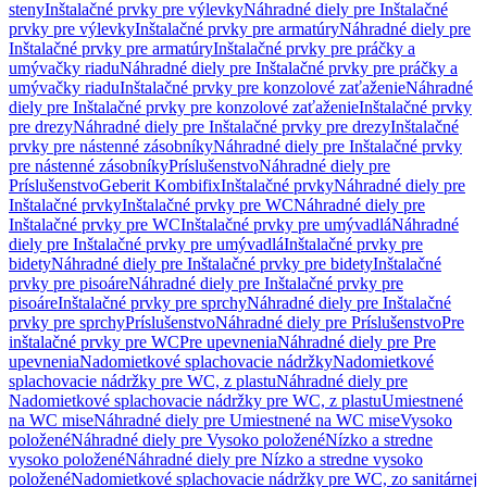
steny
Inštalačné prvky pre výlevky
Náhradné diely pre Inštalačné
prvky pre výlevky
Inštalačné prvky pre armatúry
Náhradné diely pre
Inštalačné prvky pre armatúry
Inštalačné prvky pre práčky a
umývačky riadu
Náhradné diely pre Inštalačné prvky pre práčky a
umývačky riadu
Inštalačné prvky pre konzolové zaťaženie
Náhradné
diely pre Inštalačné prvky pre konzolové zaťaženie
Inštalačné prvky
pre drezy
Náhradné diely pre Inštalačné prvky pre drezy
Inštalačné
prvky pre nástenné zásobníky
Náhradné diely pre Inštalačné prvky
pre nástenné zásobníky
Príslušenstvo
Náhradné diely pre
Príslušenstvo
Geberit Kombifix
Inštalačné prvky
Náhradné diely pre
Inštalačné prvky
Inštalačné prvky pre WC
Náhradné diely pre
Inštalačné prvky pre WC
Inštalačné prvky pre umývadlá
Náhradné
diely pre Inštalačné prvky pre umývadlá
Inštalačné prvky pre
bidety
Náhradné diely pre Inštalačné prvky pre bidety
Inštalačné
prvky pre pisoáre
Náhradné diely pre Inštalačné prvky pre
pisoáre
Inštalačné prvky pre sprchy
Náhradné diely pre Inštalačné
prvky pre sprchy
Príslušenstvo
Náhradné diely pre Príslušenstvo
Pre
inštalačné prvky pre WC
Pre upevnenia
Náhradné diely pre Pre
upevnenia
Nadomietkové splachovacie nádržky
Nadomietkové
splachovacie nádržky pre WC, z plastu
Náhradné diely pre
Nadomietkové splachovacie nádržky pre WC, z plastu
Umiestnené
na WC mise
Náhradné diely pre Umiestnené na WC mise
Vysoko
položené
Náhradné diely pre Vysoko položené
Nízko a stredne
vysoko položené
Náhradné diely pre Nízko a stredne vysoko
položené
Nadomietkové splachovacie nádržky pre WC, zo sanitárnej