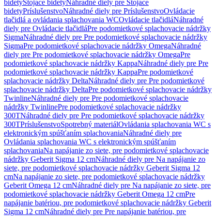
bidety
Stojace bidety
Náhradné diely pre Stojace
bidety
Príslušenstvo
Náhradné diely pre Príslušenstvo
Ovládacie
tlačidlá a ovládania splachovania WC
Ovládacie tlačidlá
Náhradné
diely pre Ovládacie tlačidlá
Pre podomietkové splachovacie nádržky
Sigma
Náhradné diely pre Pre podomietkové splachovacie nádržky
Sigma
Pre podomietkové splachovacie nádržky Omega
Náhradné
diely pre Pre podomietkové splachovacie nádržky Omega
Pre
podomietkové splachovacie nádržky Kappa
Náhradné diely pre Pre
podomietkové splachovacie nádržky Kappa
Pre podomietkové
splachovacie nádržky Delta
Náhradné diely pre Pre podomietkové
splachovacie nádržky Delta
Pre podomietkové splachovacie nádržky
Twinline
Náhradné diely pre Pre podomietkové splachovacie
nádržky Twinline
Pre podomietkové splachovacie nádržky
300T
Náhradné diely pre Pre podomietkové splachovacie nádržky
300T
Príslušenstvo
Spotrebný materiál
Ovládania splachovania WC s
elektronickým spúšťaním splachovania
Náhradné diely pre
Ovládania splachovania WC s elektronickým spúšťaním
splachovania
Na napájanie zo siete, pre podomietkové splachovacie
nádržky Geberit Sigma 12 cm
Náhradné diely pre Na napájanie zo
siete, pre podomietkové splachovacie nádržky Geberit Sigma 12
cm
Na napájanie zo siete, pre podomietkové splachovacie nádržky
Geberit Omega 12 cm
Náhradné diely pre Na napájanie zo siete, pre
podomietkové splachovacie nádržky Geberit Omega 12 cm
Pre
napájanie batériou, pre podomietkové splachovacie nádržky Geberit
Sigma 12 cm
Náhradné diely pre Pre napájanie batériou, pre