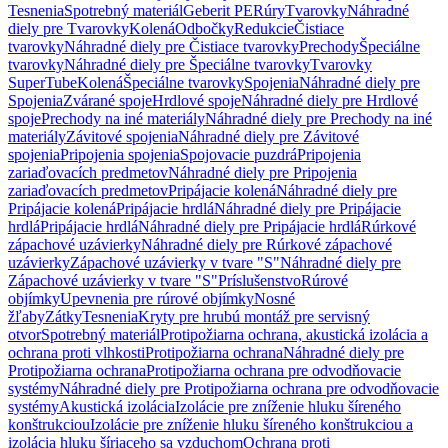
Tesnenia
Spotrebný materiál
Geberit PE
Rúry
Tvarovky
Náhradné
diely pre Tvarovky
Kolená
Odbočky
Redukcie
Čistiace
tvarovky
Náhradné diely pre Čistiace tvarovky
Prechody
Špeciálne
tvarovky
Náhradné diely pre Špeciálne tvarovky
Tvarovky
SuperTube
Kolená
Špeciálne tvarovky
Spojenia
Náhradné diely pre
Spojenia
Zvárané spoje
Hrdlové spoje
Náhradné diely pre Hrdlové
spoje
Prechody na iné materiály
Náhradné diely pre Prechody na iné
materiály
Závitové spojenia
Náhradné diely pre Závitové
spojenia
Pripojenia spojenia
Spojovacie puzdrá
Pripojenia
zariaďovacích predmetov
Náhradné diely pre Pripojenia
zariaďovacích predmetov
Pripájacie kolená
Náhradné diely pre
Pripájacie kolená
Pripájacie hrdlá
Náhradné diely pre Pripájacie
hrdlá
Pripájacie hrdlá
Náhradné diely pre Pripájacie hrdlá
Rúrkové
zápachové uzávierky
Náhradné diely pre Rúrkové zápachové
uzávierky
Zápachové uzávierky v tvare "S"
Náhradné diely pre
Zápachové uzávierky v tvare "S"
Príslušenstvo
Rúrové
objímky
Upevnenia pre rúrové objímky
Nosné
žľaby
Zátky
Tesnenia
Kryty pre hrubú montáž pre servisný
otvor
Spotrebný materiál
Protipožiarna ochrana, akustická izolácia a
ochrana proti vlhkosti
Protipožiarna ochrana
Náhradné diely pre
Protipožiarna ochrana
Protipožiarna ochrana pre odvodňovacie
systémy
Náhradné diely pre Protipožiarna ochrana pre odvodňovacie
systémy
Akustická izolácia
Izolácie pre zníženie hluku šíreného
konštrukciou
Izolácie pre zníženie hluku šíreného konštrukciou a
izolácia hluku šíriaceho sa vzduchom
Ochrana proti