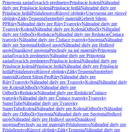
Pripojenia zariaďovacích predmetov
Pripájacie kolená
Náhradné
diely pre Pripájacie kolená
Pripájacie hrdlá
Náhradné diely pre
Pripájacie hrdlá
Príslušenstvo
Rúrové objímky
Upevnenia pre rúrové
objímky
Zátky
Tesnenia
Spotrebný materiál
Geberit Silent-
PP
Rúry
Náhradné diely pre Rúry
Tvarovky
Náhradné diely pre
Tvarovky
Kolená
Náhradné diely pre Kolená
Odbočky
Náhradné
diely pre Odbočky
Redukcie
Náhradné diely pre Redukcie
Čistiace
tvarovky
Náhradné diely pre Čistiace tvarovky
Spojenia
Náhradné
diely pre Spojenia
Hrdlové spoje
Náhradné diely pre Hrdlové
spoje
Drapákové spojenia
Prechody na iné materiály
Pripojenia
zariaďovacích predmetov
Náhradné diely pre Pripojenia
zariaďovacích predmetov
Pripájacie kolená
Náhradné diely pre
Pripájacie kolená
Pripájacie hrdlá
Náhradné diely pre Pripájacie
hrdlá
Príslušenstvo
Rúrové objímky
Zátky
Tesnenia
Spotrebný
materiál
Geberit Silent-Pro
Rúry
Náhradné diely pre
Rúry
Tvarovky
Náhradné diely pre Tvarovky
Kolená
Náhradné diely
pre Kolená
Odbočky
Náhradné diely pre
Odbočky
Redukcie
Náhradné diely pre Redukcie
Čistiace
tvarovky
Náhradné diely pre Čistiace tvarovky
Tvarovky
SuperTube
Náhradné diely pre Tvarovky
SuperTube
Kolená
Náhradné diely pre Kolená
Odbočky
Náhradné
diely pre Odbočky
Spojenia
Náhradné diely pre Spojenia
Hrdlové
spoje
Náhradné diely pre Hrdlové spoje
Drapákové
spojenia
Prechody na iné materiály
Príslušenstvo
Náhradné diely pre
Príslušenstvo
Rúrové objímky
Zátky
Tesnenia
Náhradné diely pre