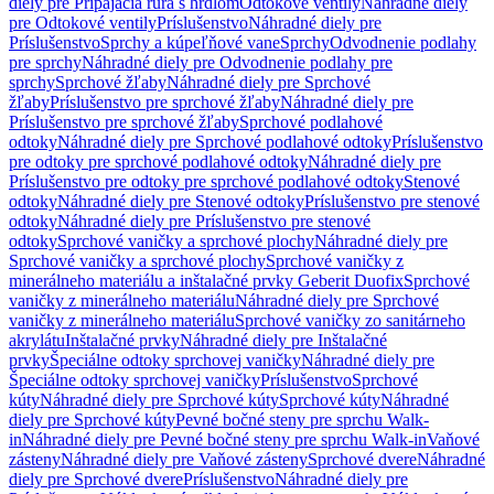
diely pre Pripájacia rúra s hrdlom
Odtokové ventily
Náhradné diely
pre Odtokové ventily
Príslušenstvo
Náhradné diely pre
Príslušenstvo
Sprchy a kúpeľňové vane
Sprchy
Odvodnenie podlahy
pre sprchy
Náhradné diely pre Odvodnenie podlahy pre
sprchy
Sprchové žľaby
Náhradné diely pre Sprchové
žľaby
Príslušenstvo pre sprchové žľaby
Náhradné diely pre
Príslušenstvo pre sprchové žľaby
Sprchové podlahové
odtoky
Náhradné diely pre Sprchové podlahové odtoky
Príslušenstvo
pre odtoky pre sprchové podlahové odtoky
Náhradné diely pre
Príslušenstvo pre odtoky pre sprchové podlahové odtoky
Stenové
odtoky
Náhradné diely pre Stenové odtoky
Príslušenstvo pre stenové
odtoky
Náhradné diely pre Príslušenstvo pre stenové
odtoky
Sprchové vaničky a sprchové plochy
Náhradné diely pre
Sprchové vaničky a sprchové plochy
Sprchové vaničky z
minerálneho materiálu a inštalačné prvky Geberit Duofix
Sprchové
vaničky z minerálneho materiálu
Náhradné diely pre Sprchové
vaničky z minerálneho materiálu
Sprchové vaničky zo sanitárneho
akrylátu
Inštalačné prvky
Náhradné diely pre Inštalačné
prvky
Špeciálne odtoky sprchovej vaničky
Náhradné diely pre
Špeciálne odtoky sprchovej vaničky
Príslušenstvo
Sprchové
kúty
Náhradné diely pre Sprchové kúty
Sprchové kúty
Náhradné
diely pre Sprchové kúty
Pevné bočné steny pre sprchu Walk-
in
Náhradné diely pre Pevné bočné steny pre sprchu Walk-in
Vaňové
zásteny
Náhradné diely pre Vaňové zásteny
Sprchové dvere
Náhradné
diely pre Sprchové dvere
Príslušenstvo
Náhradné diely pre