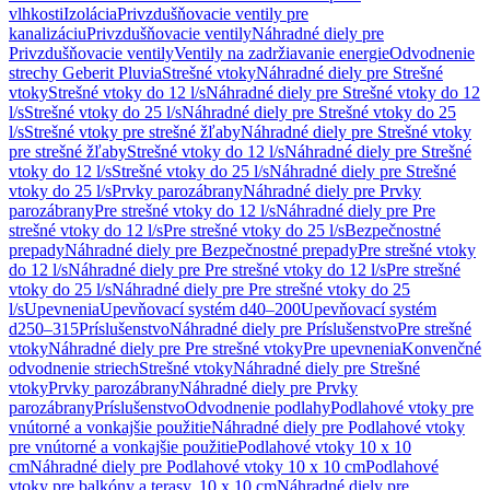
vlhkosti
Izolácia
Privzdušňovacie ventily pre
kanalizáciu
Privzdušňovacie ventily
Náhradné diely pre
Privzdušňovacie ventily
Ventily na zadržiavanie energie
Odvodnenie
strechy Geberit Pluvia
Strešné vtoky
Náhradné diely pre Strešné
vtoky
Strešné vtoky do 12 l/s
Náhradné diely pre Strešné vtoky do 12
l/s
Strešné vtoky do 25 l/s
Náhradné diely pre Strešné vtoky do 25
l/s
Strešné vtoky pre strešné žľaby
Náhradné diely pre Strešné vtoky
pre strešné žľaby
Strešné vtoky do 12 l/s
Náhradné diely pre Strešné
vtoky do 12 l/s
Strešné vtoky do 25 l/s
Náhradné diely pre Strešné
vtoky do 25 l/s
Prvky parozábrany
Náhradné diely pre Prvky
parozábrany
Pre strešné vtoky do 12 l/s
Náhradné diely pre Pre
strešné vtoky do 12 l/s
Pre strešné vtoky do 25 l/s
Bezpečnostné
prepady
Náhradné diely pre Bezpečnostné prepady
Pre strešné vtoky
do 12 l/s
Náhradné diely pre Pre strešné vtoky do 12 l/s
Pre strešné
vtoky do 25 l/s
Náhradné diely pre Pre strešné vtoky do 25
l/s
Upevnenia
Upevňovací systém d40–200
Upevňovací systém
d250–315
Príslušenstvo
Náhradné diely pre Príslušenstvo
Pre strešné
vtoky
Náhradné diely pre Pre strešné vtoky
Pre upevnenia
Konvenčné
odvodnenie striech
Strešné vtoky
Náhradné diely pre Strešné
vtoky
Prvky parozábrany
Náhradné diely pre Prvky
parozábrany
Príslušenstvo
Odvodnenie podlahy
Podlahové vtoky pre
vnútorné a vonkajšie použitie
Náhradné diely pre Podlahové vtoky
pre vnútorné a vonkajšie použitie
Podlahové vtoky 10 x 10
cm
Náhradné diely pre Podlahové vtoky 10 x 10 cm
Podlahové
vtoky pre balkóny a terasy, 10 x 10 cm
Náhradné diely pre