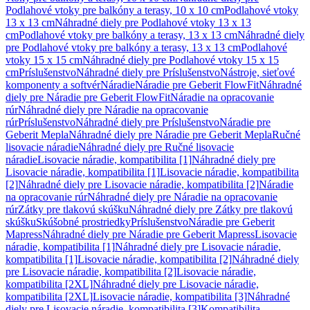
Podlahové vtoky pre balkóny a terasy, 10 x 10 cm
Podlahové vtoky
13 x 13 cm
Náhradné diely pre Podlahové vtoky 13 x 13
cm
Podlahové vtoky pre balkóny a terasy, 13 x 13 cm
Náhradné diely
pre Podlahové vtoky pre balkóny a terasy, 13 x 13 cm
Podlahové
vtoky 15 x 15 cm
Náhradné diely pre Podlahové vtoky 15 x 15
cm
Príslušenstvo
Náhradné diely pre Príslušenstvo
Nástroje, sieťové
komponenty a softvér
Náradie
Náradie pre Geberit FlowFit
Náhradné
diely pre Náradie pre Geberit FlowFit
Náradie na opracovanie
rúr
Náhradné diely pre Náradie na opracovanie
rúr
Príslušenstvo
Náhradné diely pre Príslušenstvo
Náradie pre
Geberit Mepla
Náhradné diely pre Náradie pre Geberit Mepla
Ručné
lisovacie náradie
Náhradné diely pre Ručné lisovacie
náradie
Lisovacie náradie, kompatibilita [1]
Náhradné diely pre
Lisovacie náradie, kompatibilita [1]
Lisovacie náradie, kompatibilita
[2]
Náhradné diely pre Lisovacie náradie, kompatibilita [2]
Náradie
na opracovanie rúr
Náhradné diely pre Náradie na opracovanie
rúr
Zátky pre tlakovú skúšku
Náhradné diely pre Zátky pre tlakovú
skúšku
Skúšobné prostriedky
Príslušenstvo
Náradie pre Geberit
Mapress
Náhradné diely pre Náradie pre Geberit Mapress
Lisovacie
náradie, kompatibilita [1]
Náhradné diely pre Lisovacie náradie,
kompatibilita [1]
Lisovacie náradie, kompatibilita [2]
Náhradné diely
pre Lisovacie náradie, kompatibilita [2]
Lisovacie náradie,
kompatibilita [2XL]
Náhradné diely pre Lisovacie náradie,
kompatibilita [2XL]
Lisovacie náradie, kompatibilita [3]
Náhradné
diely pre Lisovacie náradie, kompatibilita [3]
Kompatibilita