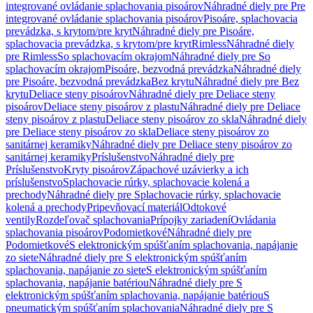
integrované ovládanie splachovania pisoárov
Náhradné diely pre Pre
integrované ovládanie splachovania pisoárov
Pisoáre, splachovacia
prevádzka, s krytom/pre kryt
Náhradné diely pre Pisoáre,
splachovacia prevádzka, s krytom/pre kryt
Rimless
Náhradné diely
pre Rimless
So splachovacím okrajom
Náhradné diely pre So
splachovacím okrajom
Pisoáre, bezvodná prevádzka
Náhradné diely
pre Pisoáre, bezvodná prevádzka
Bez krytu
Náhradné diely pre Bez
krytu
Deliace steny pisoárov
Náhradné diely pre Deliace steny
pisoárov
Deliace steny pisoárov z plastu
Náhradné diely pre Deliace
steny pisoárov z plastu
Deliace steny pisoárov zo skla
Náhradné diely
pre Deliace steny pisoárov zo skla
Deliace steny pisoárov zo
sanitárnej keramiky
Náhradné diely pre Deliace steny pisoárov zo
sanitárnej keramiky
Príslušenstvo
Náhradné diely pre
Príslušenstvo
Kryty pisoárov
Zápachové uzávierky a ich
príslušenstvo
Splachovacie rúrky, splachovacie kolená a
prechody
Náhradné diely pre Splachovacie rúrky, splachovacie
kolená a prechody
Pripevňovací materiál
Odtokové
ventily
Rozdeľovač splachovania
Prípojky zariadení
Ovládania
splachovania pisoárov
Podomietkové
Náhradné diely pre
Podomietkové
S elektronickým spúšťaním splachovania, napájanie
zo siete
Náhradné diely pre S elektronickým spúšťaním
splachovania, napájanie zo siete
S elektronickým spúšťaním
splachovania, napájanie batériou
Náhradné diely pre S
elektronickým spúšťaním splachovania, napájanie batériou
S
pneumatickým spúšťaním splachovania
Náhradné diely pre S