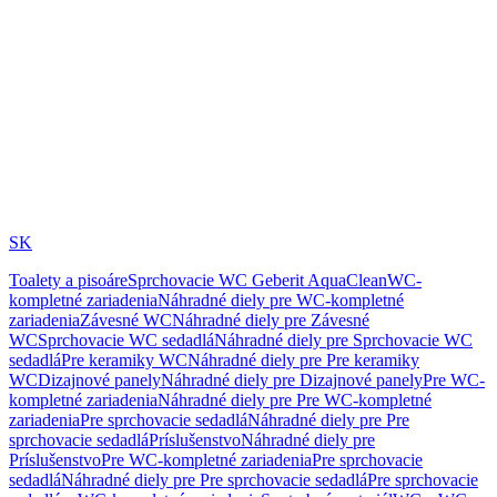
SK
Toalety a pisoáre
Sprchovacie WC Geberit AquaClean
WC-
kompletné zariadenia
Náhradné diely pre WC-kompletné
zariadenia
Závesné WC
Náhradné diely pre Závesné
WC
Sprchovacie WC sedadlá
Náhradné diely pre Sprchovacie WC
sedadlá
Pre keramiky WC
Náhradné diely pre Pre keramiky
WC
Dizajnové panely
Náhradné diely pre Dizajnové panely
Pre WC-
kompletné zariadenia
Náhradné diely pre Pre WC-kompletné
zariadenia
Pre sprchovacie sedadlá
Náhradné diely pre Pre
sprchovacie sedadlá
Príslušenstvo
Náhradné diely pre
Príslušenstvo
Pre WC-kompletné zariadenia
Pre sprchovacie
sedadlá
Náhradné diely pre Pre sprchovacie sedadlá
Pre sprchovacie