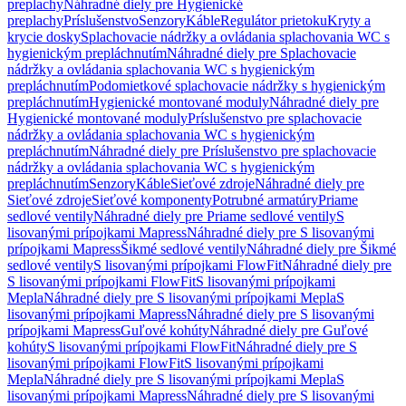
preplachy
Náhradné diely pre Hygienické
preplachy
Príslušenstvo
Senzory
Káble
Regulátor prietoku
Kryty a
krycie dosky
Splachovacie nádržky a ovládania splachovania WC s
hygienickým prepláchnutím
Náhradné diely pre Splachovacie
nádržky a ovládania splachovania WC s hygienickým
prepláchnutím
Podomietkové splachovacie nádržky s hygienickým
prepláchnutím
Hygienické montované moduly
Náhradné diely pre
Hygienické montované moduly
Príslušenstvo pre splachovacie
nádržky a ovládania splachovania WC s hygienickým
prepláchnutím
Náhradné diely pre Príslušenstvo pre splachovacie
nádržky a ovládania splachovania WC s hygienickým
prepláchnutím
Senzory
Káble
Sieťové zdroje
Náhradné diely pre
Sieťové zdroje
Sieťové komponenty
Potrubné armatúry
Priame
sedlové ventily
Náhradné diely pre Priame sedlové ventily
S
lisovanými prípojkami Mapress
Náhradné diely pre S lisovanými
prípojkami Mapress
Šikmé sedlové ventily
Náhradné diely pre Šikmé
sedlové ventily
S lisovanými prípojkami FlowFit
Náhradné diely pre
S lisovanými prípojkami FlowFit
S lisovanými prípojkami
Mepla
Náhradné diely pre S lisovanými prípojkami Mepla
S
lisovanými prípojkami Mapress
Náhradné diely pre S lisovanými
prípojkami Mapress
Guľové kohúty
Náhradné diely pre Guľové
kohúty
S lisovanými prípojkami FlowFit
Náhradné diely pre S
lisovanými prípojkami FlowFit
S lisovanými prípojkami
Mepla
Náhradné diely pre S lisovanými prípojkami Mepla
S
lisovanými prípojkami Mapress
Náhradné diely pre S lisovanými