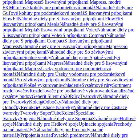
prípojkami Mapress
S lisovanými prípojkami Mapress, modré
FKM
Guľové kohúty pre podomietkovú montáž
Náhradné diely pre
Guľové kohúty pre podomietkovú montáž
S lisovanými prípojkami
FlowFit
Náhradné diely pre S lisovanými prípojkami FlowFit
S
lisovanými prípojkami Mepla
Náhradné diely pre S lisovanými
prípojkami Mepla
S lisovanými prípojkami Volex
Náhradné diely pre
S lisovanými prípojkami Volex
S prípojkami Compact
Náhradné
diely pre S prípojkami Compact
S lisovanými prípojkami
Mapress
Náhradné diely pre S lisovanými prípojkami Mapress
So
závitovými prípojkami
Náhradné diely pre So závitovými
prípojkami
Spätné ventily
Náhradné diely pre Spätné ventily
S
lisovanými prípojkami Mapress
Náhradné diely pre S lisovanými
prípojkami Mapress
Úseky vodomeru pre podomietkovú
montáž
Náhradné diely pre Úseky vodomeru pre podomietkovú
montáž
So závitovými prípojkami
Náhradné diely pre So závitovými
prípojkami
Plošné vykurovanie/chladenie
Systémové rúry
Sortiment
rozdeľovačov
Rozdeľovače pre podlahové vykurovanie
Kanalizačné
systémy budov
Geberit Silent-db20
Rúry
Tvarovky
Náhradné diely
pre Tvarovky
Kolená
Odbočky
Náhradné diely pre
Odbočky
Redukcie
Čistiace tvarovky
Náhradné diely pre Čistiace
tvarovky
Tvarovky SuperTube
Kolená
Špeciálne
tvarovky
Spojenia
Náhradné diely pre Spojenia
Zvárané spoje
Hrdlové
spoje
Náhradné diely pre Hrdlové spoje
Upínacie spojenia
Prechody
na iné materiály
Náhradné diely pre Prechody na iné
materiály
Pripojenia zariaďovacích predmetov
Náhradné diely pre