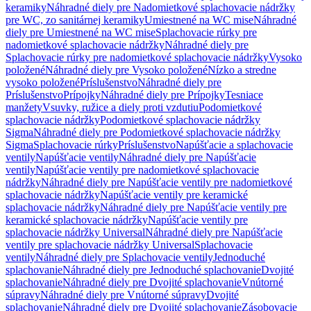
keramiky
Náhradné diely pre Nadomietkové splachovacie nádržky
pre WC, zo sanitárnej keramiky
Umiestnené na WC mise
Náhradné
diely pre Umiestnené na WC mise
Splachovacie rúrky pre
nadomietkové splachovacie nádržky
Náhradné diely pre
Splachovacie rúrky pre nadomietkové splachovacie nádržky
Vysoko
položené
Náhradné diely pre Vysoko položené
Nízko a stredne
vysoko položené
Príslušenstvo
Náhradné diely pre
Príslušenstvo
Prípojky
Náhradné diely pre Prípojky
Tesniace
manžety
Vsuvky, ružice a diely proti vzdutiu
Podomietkové
splachovacie nádržky
Podomietkové splachovacie nádržky
Sigma
Náhradné diely pre Podomietkové splachovacie nádržky
Sigma
Splachovacie rúrky
Príslušenstvo
Napúšťacie a splachovacie
ventily
Napúšťacie ventily
Náhradné diely pre Napúšťacie
ventily
Napúšťacie ventily pre nadomietkové splachovacie
nádržky
Náhradné diely pre Napúšťacie ventily pre nadomietkové
splachovacie nádržky
Napúšťacie ventily pre keramické
splachovacie nádržky
Náhradné diely pre Napúšťacie ventily pre
keramické splachovacie nádržky
Napúšťacie ventily pre
splachovacie nádržky Universal
Náhradné diely pre Napúšťacie
ventily pre splachovacie nádržky Universal
Splachovacie
ventily
Náhradné diely pre Splachovacie ventily
Jednoduché
splachovanie
Náhradné diely pre Jednoduché splachovanie
Dvojité
splachovanie
Náhradné diely pre Dvojité splachovanie
Vnútorné
súpravy
Náhradné diely pre Vnútorné súpravy
Dvojité
splachovanie
Náhradné diely pre Dvojité splachovanie
Zásobovacie