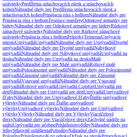
uzávierky
Predĺženia splachovacích rúrok a splachovacích
kolien
Náhradné diely pre Predĺženia splachovacích rúrok a
splachovacích kolien
Pripájacia rúra s hrdlom
Náhradné diely pre
Pripájacia rúra s hrdlom
Tesniace manžety
Odtokové armatúry pre
bidety
Náhradné diely pre Odtokové armatúry pre bidety
Rúrkové
zápachové uzávierky
Náhradné diely pre Rúrkové zápachové
uzávierky
Pripájacia rúra s hrdlom
Prípojky
Tesnenia
Umývacie
miesto
Umývadlá
Umývadlá
Náhradné diely pre Umývadlá
Dvojité
umývadlá
Náhradné diely pre Dvojité umývadlá
Nábytkové
umývadlá
Náhradné diely pre Nábytkové umývadlá
Umývadlá na
dosku
Náhradné diely pre Umývadlá na dosku
Malé
umývadlá
Náhradné diely pre Malé umývadlá
Rohové malé
umývadlo
Polozápustné umývadlá
Náhradné diely pre Polozápustné
umývadlá
Zápustné umývadlá
Náhradné diely pre Zápustné
umývadlá
Vstavané umývadlá
Náhradné diely pre Vstavané
umývadlá
Rohové umývadlá
Umývadlá Comfort
Umývadlá pre
deti
Náhradné diely pre Umývadlá pre deti
Umývadlá
Umývadlové
žľaby
Náhradné diely pre Umývadlové žľaby
Ďalšie umývadlové
výlevky
Náhradné diely pre Ďalšie umývadlové
výlevky
Umývadlové výlevky
Náhradné diely pre Umývadlové
výlevky
Výlevky
Náhradné diely pre Výlevky
Viacúčelové
drezy
Náhradné diely pre Viacúčelové drezy
Záchytné nádrže na
sadru
Umývadlá pre učebne
Príslušenstvo
Stĺpy
Náhradné diely pre
Stĺpy
Stĺpovité opláštenia
Polostĺpy
Náhradné diely pre
Polostĺpy
Príslušenstvo
Kryt odtoku
Držiak na uterák
Pripevňovací