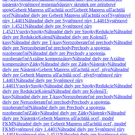
nástenky
Systémové tesnenia
Súpravy skrutiek pre prírubové
spoje
Geberit Mapress ušľachtilá oceľ
Geberit Mapress ušľachtilá
oceľ
Náhradné diely pre Geberit Mapress ušľachtilá oceľ
Systémové
rúry 1.4401
Náhradné diely pre Systémové rúry 1.4401
Systémové
rúry 1.4521
Náhradné diely pre Systémové rúry
1.4521
Vsuvky
Spojky
Náhradné diely pre Spojky
Redukcie
Náhradné
diely pre Redukcie
Kolená
Náhradné diely pre Kolená
T-
kusy
Náhradné diely pre T-kusy
Nerozoberateľné prechody
Náhradné
diely pre Nerozoberateľné prechody
Prechody a spojenia,
rozoberateľné
Náhradné diely pre Prechody a spojenia,
rozoberateľné
Axiálne kompenzátory
Náhradné diely pre Axiálne
kompenzátory
Zátky
Náhradné diely pre Zátky
Nástenky
Náhradné
diely pre Nástenky
Geberit Mapress ušľachtilá oceľ, plyn
Náhradné
diely pre Geberit Mapress ušľachtilá oceľ, plyn
Systémové rúry
1.4401
Náhradné diely pre Systémové rúry
1.4401
Vsuvky
Spojky
Náhradné diely pre Spojky
Redukcie
Náhradné
diely pre Redukcie
Kolená
Náhradné diely pre Kolená
T-
kusy
Náhradné diely pre T-kusy
Nerozoberateľné prechody
Náhradné
diely pre Nerozoberateľné prechody
Prechody a spojenia,
rozoberateľné
Náhradné diely pre Prechody a spojenia,
rozoberateľné
Zátky
Náhradné diely pre Zátky
Nástenky
Náhradné
diely pre Nástenky
Geberit Mapress ušľachtilá oceľ, modré
FKM
Náhradné diely pre Geberit Mapress ušľachtilá oceľ, modré
FKM
Systémové rúry 1.4401
Náhradné diely pre Systémové rúry
1.4401
Systémové rúry 1.4521
Náhradné diely pre Systémové rúry