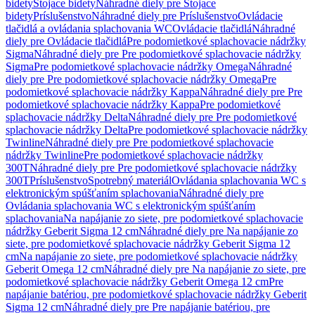
bidety
Stojace bidety
Náhradné diely pre Stojace
bidety
Príslušenstvo
Náhradné diely pre Príslušenstvo
Ovládacie
tlačidlá a ovládania splachovania WC
Ovládacie tlačidlá
Náhradné
diely pre Ovládacie tlačidlá
Pre podomietkové splachovacie nádržky
Sigma
Náhradné diely pre Pre podomietkové splachovacie nádržky
Sigma
Pre podomietkové splachovacie nádržky Omega
Náhradné
diely pre Pre podomietkové splachovacie nádržky Omega
Pre
podomietkové splachovacie nádržky Kappa
Náhradné diely pre Pre
podomietkové splachovacie nádržky Kappa
Pre podomietkové
splachovacie nádržky Delta
Náhradné diely pre Pre podomietkové
splachovacie nádržky Delta
Pre podomietkové splachovacie nádržky
Twinline
Náhradné diely pre Pre podomietkové splachovacie
nádržky Twinline
Pre podomietkové splachovacie nádržky
300T
Náhradné diely pre Pre podomietkové splachovacie nádržky
300T
Príslušenstvo
Spotrebný materiál
Ovládania splachovania WC s
elektronickým spúšťaním splachovania
Náhradné diely pre
Ovládania splachovania WC s elektronickým spúšťaním
splachovania
Na napájanie zo siete, pre podomietkové splachovacie
nádržky Geberit Sigma 12 cm
Náhradné diely pre Na napájanie zo
siete, pre podomietkové splachovacie nádržky Geberit Sigma 12
cm
Na napájanie zo siete, pre podomietkové splachovacie nádržky
Geberit Omega 12 cm
Náhradné diely pre Na napájanie zo siete, pre
podomietkové splachovacie nádržky Geberit Omega 12 cm
Pre
napájanie batériou, pre podomietkové splachovacie nádržky Geberit
Sigma 12 cm
Náhradné diely pre Pre napájanie batériou, pre