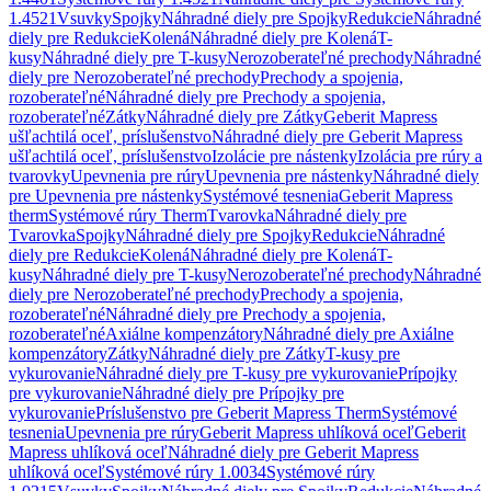
1.4521
Vsuvky
Spojky
Náhradné diely pre Spojky
Redukcie
Náhradné
diely pre Redukcie
Kolená
Náhradné diely pre Kolená
T-
kusy
Náhradné diely pre T-kusy
Nerozoberateľné prechody
Náhradné
diely pre Nerozoberateľné prechody
Prechody a spojenia,
rozoberateľné
Náhradné diely pre Prechody a spojenia,
rozoberateľné
Zátky
Náhradné diely pre Zátky
Geberit Mapress
ušľachtilá oceľ, príslušenstvo
Náhradné diely pre Geberit Mapress
ušľachtilá oceľ, príslušenstvo
Izolácie pre nástenky
Izolácia pre rúry a
tvarovky
Upevnenia pre rúry
Upevnenia pre nástenky
Náhradné diely
pre Upevnenia pre nástenky
Systémové tesnenia
Geberit Mapress
therm
Systémové rúry Therm
Tvarovka
Náhradné diely pre
Tvarovka
Spojky
Náhradné diely pre Spojky
Redukcie
Náhradné
diely pre Redukcie
Kolená
Náhradné diely pre Kolená
T-
kusy
Náhradné diely pre T-kusy
Nerozoberateľné prechody
Náhradné
diely pre Nerozoberateľné prechody
Prechody a spojenia,
rozoberateľné
Náhradné diely pre Prechody a spojenia,
rozoberateľné
Axiálne kompenzátory
Náhradné diely pre Axiálne
kompenzátory
Zátky
Náhradné diely pre Zátky
T-kusy pre
vykurovanie
Náhradné diely pre T-kusy pre vykurovanie
Prípojky
pre vykurovanie
Náhradné diely pre Prípojky pre
vykurovanie
Príslušenstvo pre Geberit Mapress Therm
Systémové
tesnenia
Upevnenia pre rúry
Geberit Mapress uhlíková oceľ
Geberit
Mapress uhlíková oceľ
Náhradné diely pre Geberit Mapress
uhlíková oceľ
Systémové rúry 1.0034
Systémové rúry