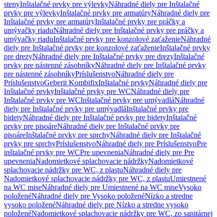
steny
Inštalačné prvky pre výlevky
Náhradné diely pre Inštalačné
prvky pre výlevky
Inštalačné prvky pre armatúry
Náhradné diely pre
Inštalačné prvky pre armatúry
Inštalačné prvky pre práčky a
umývačky riadu
Náhradné diely pre Inštalačné prvky pre práčky a
umývačky riadu
Inštalačné prvky pre konzolové zaťaženie
Náhradné
diely pre Inštalačné prvky pre konzolové zaťaženie
Inštalačné prvky
pre drezy
Náhradné diely pre Inštalačné prvky pre drezy
Inštalačné
prvky pre nástenné zásobníky
Náhradné diely pre Inštalačné prvky
pre nástenné zásobníky
Príslušenstvo
Náhradné diely pre
Príslušenstvo
Geberit Kombifix
Inštalačné prvky
Náhradné diely pre
Inštalačné prvky
Inštalačné prvky pre WC
Náhradné diely pre
Inštalačné prvky pre WC
Inštalačné prvky pre umývadlá
Náhradné
diely pre Inštalačné prvky pre umývadlá
Inštalačné prvky pre
bidety
Náhradné diely pre Inštalačné prvky pre bidety
Inštalačné
prvky pre pisoáre
Náhradné diely pre Inštalačné prvky pre
pisoáre
Inštalačné prvky pre sprchy
Náhradné diely pre Inštalačné
prvky pre sprchy
Príslušenstvo
Náhradné diely pre Príslušenstvo
Pre
inštalačné prvky pre WC
Pre upevnenia
Náhradné diely pre Pre
upevnenia
Nadomietkové splachovacie nádržky
Nadomietkové
splachovacie nádržky pre WC, z plastu
Náhradné diely pre
Nadomietkové splachovacie nádržky pre WC, z plastu
Umiestnené
na WC mise
Náhradné diely pre Umiestnené na WC mise
Vysoko
položené
Náhradné diely pre Vysoko položené
Nízko a stredne
vysoko položené
Náhradné diely pre Nízko a stredne vysoko
položené
Nadomietkové splachovacie nádržky pre WC, zo sanitárnej