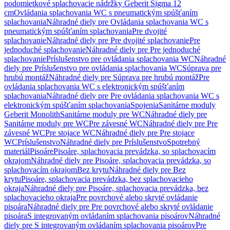
podomietkové splachovacie nádržky Geberit Sigma 12
cm
Ovládania splachovania WC s pneumatickým spúšťaním
splachovania
Náhradné diely pre Ovládania splachovania WC s
pneumatickým spúšťaním splachovania
Pre dvojité
splachovanie
Náhradné diely pre Pre dvojité splachovanie
Pre
jednoduché splachovanie
Náhradné diely pre Pre jednoduché
splachovanie
Príslušenstvo pre ovládania splachovania WC
Náhradné
diely pre Príslušenstvo pre ovládania splachovania WC
Súprava pre
hrubú montáž
Náhradné diely pre Súprava pre hrubú montáž
Pre
ovládania splachovania WC s elektronickým spúšťaním
splachovania
Náhradné diely pre Pre ovládania splachovania WC s
elektronickým spúšťaním splachovania
Spojenia
Sanitárne moduly
Geberit Monolith
Sanitárne moduly pre WC
Náhradné diely pre
Sanitárne moduly pre WC
Pre závesné WC
Náhradné diely pre Pre
závesné WC
Pre stojace WC
Náhradné diely pre Pre stojace
WC
Príslušenstvo
Náhradné diely pre Príslušenstvo
Spotrebný
materiál
Pisoáre
Pisoáre, splachovacia prevádzka, so splachovacím
okrajom
Náhradné diely pre Pisoáre, splachovacia prevádzka, so
splachovacím okrajom
Bez krytu
Náhradné diely pre Bez
krytu
Pisoáre, splachovacia prevádzka, bez splachovacieho
okraja
Náhradné diely pre Pisoáre, splachovacia prevádzka, bez
splachovacieho okraja
Pre povrchové alebo skryté ovládanie
pisoára
Náhradné diely pre Pre povrchové alebo skryté ovládanie
pisoára
S integrovaným ovládaním splachovania pisoárov
Náhradné
diely pre S integrovaným ovládaním splachovania pisoárov
Pre