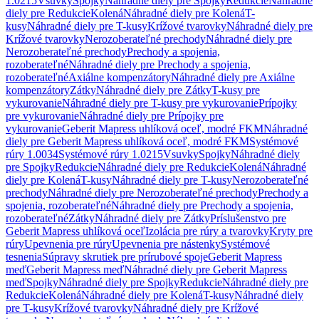
1.0215
Vsuvky
Spojky
Náhradné diely pre Spojky
Redukcie
Náhradné
diely pre Redukcie
Kolená
Náhradné diely pre Kolená
T-
kusy
Náhradné diely pre T-kusy
Krížové tvarovky
Náhradné diely pre
Krížové tvarovky
Nerozoberateľné prechody
Náhradné diely pre
Nerozoberateľné prechody
Prechody a spojenia,
rozoberateľné
Náhradné diely pre Prechody a spojenia,
rozoberateľné
Axiálne kompenzátory
Náhradné diely pre Axiálne
kompenzátory
Zátky
Náhradné diely pre Zátky
T-kusy pre
vykurovanie
Náhradné diely pre T-kusy pre vykurovanie
Prípojky
pre vykurovanie
Náhradné diely pre Prípojky pre
vykurovanie
Geberit Mapress uhlíková oceľ, modré FKM
Náhradné
diely pre Geberit Mapress uhlíková oceľ, modré FKM
Systémové
rúry 1.0034
Systémové rúry 1.0215
Vsuvky
Spojky
Náhradné diely
pre Spojky
Redukcie
Náhradné diely pre Redukcie
Kolená
Náhradné
diely pre Kolená
T-kusy
Náhradné diely pre T-kusy
Nerozoberateľné
prechody
Náhradné diely pre Nerozoberateľné prechody
Prechody a
spojenia, rozoberateľné
Náhradné diely pre Prechody a spojenia,
rozoberateľné
Zátky
Náhradné diely pre Zátky
Príslušenstvo pre
Geberit Mapress uhlíková oceľ
Izolácia pre rúry a tvarovky
Kryty pre
rúry
Upevnenia pre rúry
Upevnenia pre nástenky
Systémové
tesnenia
Súpravy skrutiek pre prírubové spoje
Geberit Mapress
meď
Geberit Mapress meď
Náhradné diely pre Geberit Mapress
meď
Spojky
Náhradné diely pre Spojky
Redukcie
Náhradné diely pre
Redukcie
Kolená
Náhradné diely pre Kolená
T-kusy
Náhradné diely
pre T-kusy
Krížové tvarovky
Náhradné diely pre Krížové