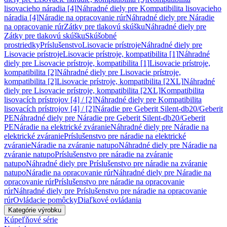
lisovacieho náradia [4]
Náhradné diely pre Kompatibilita lisovacieho
náradia [4]
Náradie na opracovanie rúr
Náhradné diely pre Náradie
na opracovanie rúr
Zátky pre tlakovú skúšku
Náhradné diely pre
Zátky pre tlakovú skúšku
Skúšobné
prostriedky
Príslušenstvo
Lisovacie prístroje
Náhradné diely pre
Lisovacie prístroje
Lisovacie prístroje, kompatibilita [1]
Náhradné
diely pre Lisovacie prístroje, kompatibilita [1]
Lisovacie prístroje,
kompatibilita [2]
Náhradné diely pre Lisovacie prístroje,
kompatibilita [2]
Lisovacie prístroje, kompatibilita [2XL]
Náhradné
diely pre Lisovacie prístroje, kompatibilita [2XL]
Kompatibilita
lisovacích prístrojov [4] / [2]
Náhradné diely pre Kompatibilita
lisovacích prístrojov [4] / [2]
Náradie pre Geberit Silent-db20/Geberit
PE
Náhradné diely pre Náradie pre Geberit Silent-db20/Geberit
PE
Náradie na elektrické zváranie
Náhradné diely pre Náradie na
elektrické zváranie
Príslušenstvo pre náradie na elektrické
zváranie
Náradie na zváranie natupo
Náhradné diely pre Náradie na
zváranie natupo
Príslušenstvo pre náradie na zváranie
natupo
Náhradné diely pre Príslušenstvo pre náradie na zváranie
natupo
Náradie na opracovanie rúr
Náhradné diely pre Náradie na
opracovanie rúr
Príslušenstvo pre náradie na opracovanie
rúr
Náhradné diely pre Príslušenstvo pre náradie na opracovanie
rúr
Ovládacie pomôcky
Diaľkové ovládania
Kategórie výrobku
Kúpeľňové série