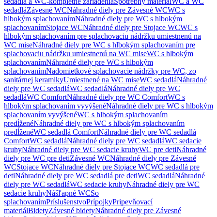
sedadlá a WC-kompletné zariadenia
Spotrebný materiál
WC a WC
sedadlá
Závesné WC
Náhradné diely pre Závesné WC
WC s
hlbokým splachovaním
Náhradné diely pre WC s hlbokým
splachovaním
Stojace WC
Náhradné diely pre Stojace WC
WC s
hlbokým splachovaním pre splachovaciu nádržku umiestnenú na
WC mise
Náhradné diely pre WC s hlbokým splachovaním pre
splachovaciu nádržku umiestnenú na WC mise
WC s hlbokým
splachovaním
Náhradné diely pre WC s hlbokým
splachovaním
Nadomietkové splachovacie nádržky pre WC, zo
sanitárnej keramiky
Umiestnené na WC mise
WC sedadlá
Náhradné
diely pre WC sedadlá
WC sedadlá
Náhradné diely pre WC
sedadlá
WC Comfort
Náhradné diely pre WC Comfort
WC s
hlbokým splachovaním vyvýšené
Náhradné diely pre WC s hlbokým
splachovaním vyvýšené
WC s hlbokým splachovaním
predĺžené
Náhradné diely pre WC s hlbokým splachovaním
predĺžené
WC sedadlá Comfort
Náhradné diely pre WC sedadlá
Comfort
WC sedadlá
Náhradné diely pre WC sedadlá
WC sedacie
kruhy
Náhradné diely pre WC sedacie kruhy
WC pre deti
Náhradné
diely pre WC pre deti
Závesné WC
Náhradné diely pre Závesné
WC
Stojace WC
Náhradné diely pre Stojace WC
WC sedadlá pre
deti
Náhradné diely pre WC sedadlá pre deti
WC sedadlá
Náhradné
diely pre WC sedadlá
WC sedacie kruhy
Náhradné diely pre WC
sedacie kruhy
Nášľapné WC
So
splachovaním
Príslušenstvo
Prípojky
Pripevňovací
materiál
Bidety
Závesné bidety
Náhradné diely pre Závesné