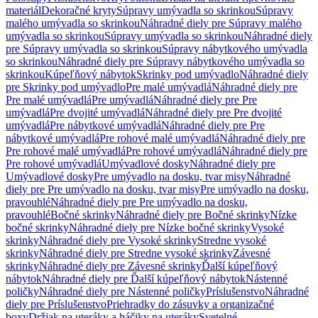
materiál
Dekoračné kryty
Súpravy umývadla so skrinkou
Súpravy
malého umývadla so skrinkou
Náhradné diely pre Súpravy malého
umývadla so skrinkou
Súpravy umývadla so skrinkou
Náhradné diely
pre Súpravy umývadla so skrinkou
Súpravy nábytkového umývadla
so skrinkou
Náhradné diely pre Súpravy nábytkového umývadla so
skrinkou
Kúpeľňový nábytok
Skrinky pod umývadlo
Náhradné diely
pre Skrinky pod umývadlo
Pre malé umývadlá
Náhradné diely pre
Pre malé umývadlá
Pre umývadlá
Náhradné diely pre Pre
umývadlá
Pre dvojité umývadlá
Náhradné diely pre Pre dvojité
umývadlá
Pre nábytkové umývadlá
Náhradné diely pre Pre
nábytkové umývadlá
Pre rohové malé umývadlá
Náhradné diely pre
Pre rohové malé umývadlá
Pre rohové umývadlá
Náhradné diely pre
Pre rohové umývadlá
Umývadlové dosky
Náhradné diely pre
Umývadlové dosky
Pre umývadlo na dosku, tvar misy
Náhradné
diely pre Pre umývadlo na dosku, tvar misy
Pre umývadlo na dosku,
pravouhlé
Náhradné diely pre Pre umývadlo na dosku,
pravouhlé
Bočné skrinky
Náhradné diely pre Bočné skrinky
Nízke
bočné skrinky
Náhradné diely pre Nízke bočné skrinky
Vysoké
skrinky
Náhradné diely pre Vysoké skrinky
Stredne vysoké
skrinky
Náhradné diely pre Stredne vysoké skrinky
Závesné
skrinky
Náhradné diely pre Závesné skrinky
Ďalší kúpeľňový
nábytok
Náhradné diely pre Ďalší kúpeľňový nábytok
Nástenné
poličky
Náhradné diely pre Nástenné poličky
Príslušenstvo
Náhradné
diely pre Príslušenstvo
Priehradky do zásuvky a organizačné
boxy
Držiak na uteráky a háčiky na uteráky
Svetelné