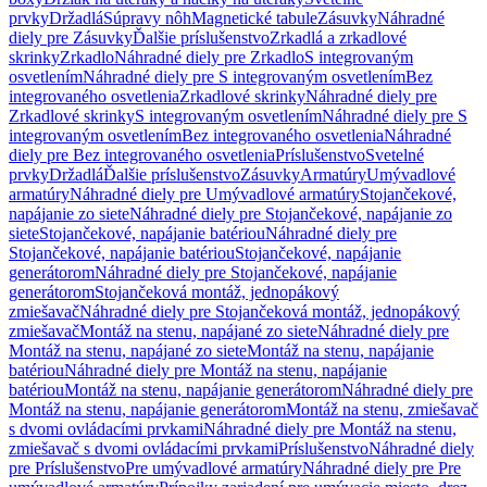
prvky
Držadlá
Súpravy nôh
Magnetické tabule
Zásuvky
Náhradné
diely pre Zásuvky
Ďalšie príslušenstvo
Zrkadlá a zrkadlové
skrinky
Zrkadlo
Náhradné diely pre Zrkadlo
S integrovaným
osvetlením
Náhradné diely pre S integrovaným osvetlením
Bez
integrovaného osvetlenia
Zrkadlové skrinky
Náhradné diely pre
Zrkadlové skrinky
S integrovaným osvetlením
Náhradné diely pre S
integrovaným osvetlením
Bez integrovaného osvetlenia
Náhradné
diely pre Bez integrovaného osvetlenia
Príslušenstvo
Svetelné
prvky
Držadlá
Ďalšie príslušenstvo
Zásuvky
Armatúry
Umývadlové
armatúry
Náhradné diely pre Umývadlové armatúry
Stojančekové,
napájanie zo siete
Náhradné diely pre Stojančekové, napájanie zo
siete
Stojančekové, napájanie batériou
Náhradné diely pre
Stojančekové, napájanie batériou
Stojančekové, napájanie
generátorom
Náhradné diely pre Stojančekové, napájanie
generátorom
Stojančeková montáž, jednopákový
zmiešavač
Náhradné diely pre Stojančeková montáž, jednopákový
zmiešavač
Montáž na stenu, napájané zo siete
Náhradné diely pre
Montáž na stenu, napájané zo siete
Montáž na stenu, napájanie
batériou
Náhradné diely pre Montáž na stenu, napájanie
batériou
Montáž na stenu, napájanie generátorom
Náhradné diely pre
Montáž na stenu, napájanie generátorom
Montáž na stenu, zmiešavač
s dvomi ovládacími prvkami
Náhradné diely pre Montáž na stenu,
zmiešavač s dvomi ovládacími prvkami
Príslušenstvo
Náhradné diely
pre Príslušenstvo
Pre umývadlové armatúry
Náhradné diely pre Pre