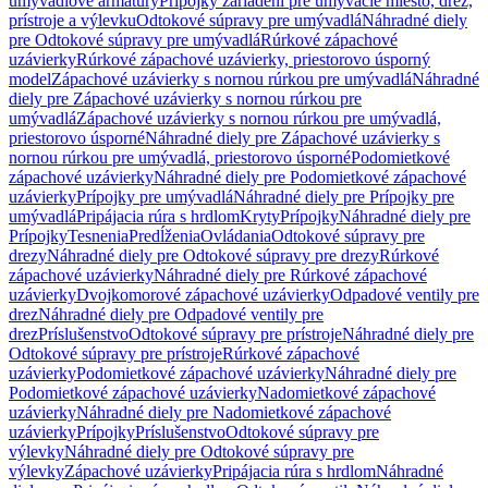
umývadlové armatúry
Prípojky zariadení pre umývacie miesto, drez,
prístroje a výlevku
Odtokové súpravy pre umývadlá
Náhradné diely
pre Odtokové súpravy pre umývadlá
Rúrkové zápachové
uzávierky
Rúrkové zápachové uzávierky, priestorovo úsporný
model
Zápachové uzávierky s nornou rúrkou pre umývadlá
Náhradné
diely pre Zápachové uzávierky s nornou rúrkou pre
umývadlá
Zápachové uzávierky s nornou rúrkou pre umývadlá,
priestorovo úsporné
Náhradné diely pre Zápachové uzávierky s
nornou rúrkou pre umývadlá, priestorovo úsporné
Podomietkové
zápachové uzávierky
Náhradné diely pre Podomietkové zápachové
uzávierky
Prípojky pre umývadlá
Náhradné diely pre Prípojky pre
umývadlá
Pripájacia rúra s hrdlom
Kryty
Prípojky
Náhradné diely pre
Prípojky
Tesnenia
Predĺženia
Ovládania
Odtokové súpravy pre
drezy
Náhradné diely pre Odtokové súpravy pre drezy
Rúrkové
zápachové uzávierky
Náhradné diely pre Rúrkové zápachové
uzávierky
Dvojkomorové zápachové uzávierky
Odpadové ventily pre
drez
Náhradné diely pre Odpadové ventily pre
drez
Príslušenstvo
Odtokové súpravy pre prístroje
Náhradné diely pre
Odtokové súpravy pre prístroje
Rúrkové zápachové
uzávierky
Podomietkové zápachové uzávierky
Náhradné diely pre
Podomietkové zápachové uzávierky
Nadomietkové zápachové
uzávierky
Náhradné diely pre Nadomietkové zápachové
uzávierky
Prípojky
Príslušenstvo
Odtokové súpravy pre
výlevky
Náhradné diely pre Odtokové súpravy pre
výlevky
Zápachové uzávierky
Pripájacia rúra s hrdlom
Náhradné