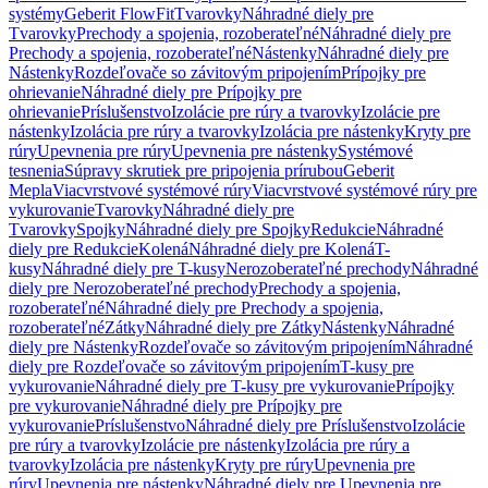
systémy
Geberit FlowFit
Tvarovky
Náhradné diely pre
Tvarovky
Prechody a spojenia, rozoberateľné
Náhradné diely pre
Prechody a spojenia, rozoberateľné
Nástenky
Náhradné diely pre
Nástenky
Rozdeľovače so závitovým pripojením
Prípojky pre
ohrievanie
Náhradné diely pre Prípojky pre
ohrievanie
Príslušenstvo
Izolácie pre rúry a tvarovky
Izolácie pre
nástenky
Izolácia pre rúry a tvarovky
Izolácia pre nástenky
Kryty pre
rúry
Upevnenia pre rúry
Upevnenia pre nástenky
Systémové
tesnenia
Súpravy skrutiek pre pripojenia prírubou
Geberit
Mepla
Viacvrstvové systémové rúry
Viacvrstvové systémové rúry pre
vykurovanie
Tvarovky
Náhradné diely pre
Tvarovky
Spojky
Náhradné diely pre Spojky
Redukcie
Náhradné
diely pre Redukcie
Kolená
Náhradné diely pre Kolená
T-
kusy
Náhradné diely pre T-kusy
Nerozoberateľné prechody
Náhradné
diely pre Nerozoberateľné prechody
Prechody a spojenia,
rozoberateľné
Náhradné diely pre Prechody a spojenia,
rozoberateľné
Zátky
Náhradné diely pre Zátky
Nástenky
Náhradné
diely pre Nástenky
Rozdeľovače so závitovým pripojením
Náhradné
diely pre Rozdeľovače so závitovým pripojením
T-kusy pre
vykurovanie
Náhradné diely pre T-kusy pre vykurovanie
Prípojky
pre vykurovanie
Náhradné diely pre Prípojky pre
vykurovanie
Príslušenstvo
Náhradné diely pre Príslušenstvo
Izolácie
pre rúry a tvarovky
Izolácie pre nástenky
Izolácia pre rúry a
tvarovky
Izolácia pre nástenky
Kryty pre rúry
Upevnenia pre
rúry
Upevnenia pre nástenky
Náhradné diely pre Upevnenia pre