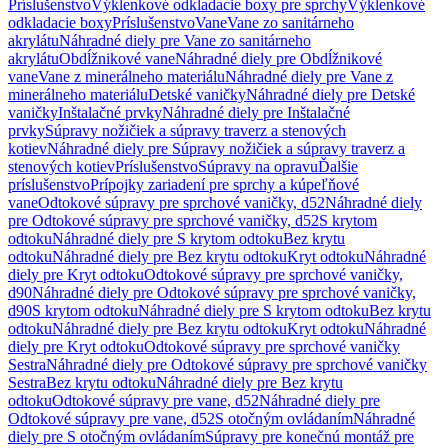
Príslušenstvo
Výklenkové odkladacie boxy pre sprchy
Výklenkové
odkladacie boxy
Príslušenstvo
Vane
Vane zo sanitárneho
akrylátu
Náhradné diely pre Vane zo sanitárneho
akrylátu
Obdĺžnikové vane
Náhradné diely pre Obdĺžnikové
vane
Vane z minerálneho materiálu
Náhradné diely pre Vane z
minerálneho materiálu
Detské vaničky
Náhradné diely pre Detské
vaničky
Inštalačné prvky
Náhradné diely pre Inštalačné
prvky
Súpravy nožičiek a súpravy traverz a stenových
kotiev
Náhradné diely pre Súpravy nožičiek a súpravy traverz a
stenových kotiev
Príslušenstvo
Súpravy na opravu
Ďalšie
príslušenstvo
Prípojky zariadení pre sprchy a kúpeľňové
vane
Odtokové súpravy pre sprchové vaničky, d52
Náhradné diely
pre Odtokové súpravy pre sprchové vaničky, d52
S krytom
odtoku
Náhradné diely pre S krytom odtoku
Bez krytu
odtoku
Náhradné diely pre Bez krytu odtoku
Kryt odtoku
Náhradné
diely pre Kryt odtoku
Odtokové súpravy pre sprchové vaničky,
d90
Náhradné diely pre Odtokové súpravy pre sprchové vaničky,
d90
S krytom odtoku
Náhradné diely pre S krytom odtoku
Bez krytu
odtoku
Náhradné diely pre Bez krytu odtoku
Kryt odtoku
Náhradné
diely pre Kryt odtoku
Odtokové súpravy pre sprchové vaničky
Sestra
Náhradné diely pre Odtokové súpravy pre sprchové vaničky
Sestra
Bez krytu odtoku
Náhradné diely pre Bez krytu
odtoku
Odtokové súpravy pre vane, d52
Náhradné diely pre
Odtokové súpravy pre vane, d52
S otočným ovládaním
Náhradné
diely pre S otočným ovládaním
Súpravy pre konečnú montáž pre