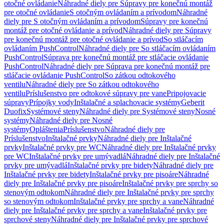
otočné ovládanie
Náhradné diely pre Súpravy pre konečnú montáž
pre otočné ovládanie
S otočným ovládaním a prívodom
Náhradné
diely pre S otočným ovládaním a prívodom
Súpravy pre konečnú
montáž pre otočné ovládanie a prívod
Náhradné diely pre Súpravy
pre konečnú montáž pre otočné ovládanie a prívod
So stláčacím
ovládaním PushControl
Náhradné diely pre So stláčacím ovládaním
PushControl
Súprava pre konečnú montáž pre stláčacie ovládanie
PushControl
Náhradné diely pre Súprava pre konečnú montáž pre
stláčacie ovládanie PushControl
So zátkou odtokového
ventilu
Náhradné diely pre So zátkou odtokového
ventilu
Príslušenstvo pre odtokové súpravy pre vane
Pripojovacie
súpravy
Prípojky vody
Inštalačné a splachovacie systémy
Geberit
Duofix
Systémové steny
Náhradné diely pre Systémové steny
Nosné
systémy
Náhradné diely pre Nosné
systémy
Opláštenia
Príslušenstvo
Náhradné diely pre
Príslušenstvo
Inštalačné prvky
Náhradné diely pre Inštalačné
prvky
Inštalačné prvky pre WC
Náhradné diely pre Inštalačné prvky
pre WC
Inštalačné prvky pre umývadlá
Náhradné diely pre Inštalačné
prvky pre umývadlá
Inštalačné prvky pre bidety
Náhradné diely pre
Inštalačné prvky pre bidety
Inštalačné prvky pre pisoáre
Náhradné
diely pre Inštalačné prvky pre pisoáre
Inštalačné prvky pre sprchy so
stenovým odtokom
Náhradné diely pre Inštalačné prvky pre sprchy
so stenovým odtokom
Inštalačné prvky pre sprchy a vane
Náhradné
diely pre Inštalačné prvky pre sprchy a vane
Inštalačné prvky pre
sprchové steny
Náhradné diely pre Inštalačné prvky pre sprchové