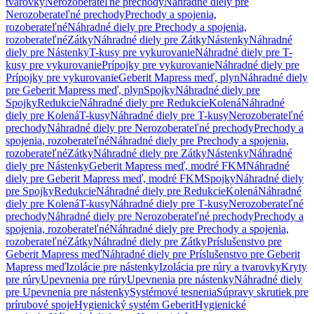
tvarovky
Nerozoberateľné prechody
Náhradné diely pre
Nerozoberateľné prechody
Prechody a spojenia,
rozoberateľné
Náhradné diely pre Prechody a spojenia,
rozoberateľné
Zátky
Náhradné diely pre Zátky
Nástenky
Náhradné
diely pre Nástenky
T-kusy pre vykurovanie
Náhradné diely pre T-
kusy pre vykurovanie
Prípojky pre vykurovanie
Náhradné diely pre
Prípojky pre vykurovanie
Geberit Mapress meď, plyn
Náhradné diely
pre Geberit Mapress meď, plyn
Spojky
Náhradné diely pre
Spojky
Redukcie
Náhradné diely pre Redukcie
Kolená
Náhradné
diely pre Kolená
T-kusy
Náhradné diely pre T-kusy
Nerozoberateľné
prechody
Náhradné diely pre Nerozoberateľné prechody
Prechody a
spojenia, rozoberateľné
Náhradné diely pre Prechody a spojenia,
rozoberateľné
Zátky
Náhradné diely pre Zátky
Nástenky
Náhradné
diely pre Nástenky
Geberit Mapress meď, modré FKM
Náhradné
diely pre Geberit Mapress meď, modré FKM
Spojky
Náhradné diely
pre Spojky
Redukcie
Náhradné diely pre Redukcie
Kolená
Náhradné
diely pre Kolená
T-kusy
Náhradné diely pre T-kusy
Nerozoberateľné
prechody
Náhradné diely pre Nerozoberateľné prechody
Prechody a
spojenia, rozoberateľné
Náhradné diely pre Prechody a spojenia,
rozoberateľné
Zátky
Náhradné diely pre Zátky
Príslušenstvo pre
Geberit Mapress meď
Náhradné diely pre Príslušenstvo pre Geberit
Mapress meď
Izolácie pre nástenky
Izolácia pre rúry a tvarovky
Kryty
pre rúry
Upevnenia pre rúry
Upevnenia pre nástenky
Náhradné diely
pre Upevnenia pre nástenky
Systémové tesnenia
Súpravy skrutiek pre
prírubové spoje
Hygienický systém Geberit
Hygienické