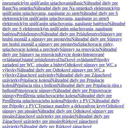
pneumatickým spúšťaním splachovania
Basic
Náhradné diely pre
Basic
Na omietku
Náhradné diely pre Na omietku
S elektronickým
spúšťaním splachovania, napájanie zo siete
Náhradné diely pre S
elektronickým spúšťaním splachovania, napájanie zo siete
S
elektronickým spúšťaním splachovania, napájanie batériou
Náhradné
diely pre S elektronickým spúšťaním splachovania, napájanie
batériou
Príslušenstvo
Náhradné diely pre Príslušenstvo
Súpravy pre
hrubú montáž a súpravy pre prestavbu
Náhradné diely pre Súpravy
pre hrubú montáž a súpravy pre prestavbu
Splachovacie rúrky,
splachovacie kolená a prechody
Súpravy na renováciu
Náhradné
diely pre Súpravy na renováciu
Krycie dosky
Integrované
ovládania
Ostatné príslušenstvo
Diaľkové ovládanie
Prípojky
zariadení pre WC, pisoáre a bidety
Odtokové súpravy pre WC a
výlevky
Náhradné diely pre Odtokové súpravy pre WC a
výlevky
Zápachové uzávierky
Náhradné diely pre Zápachové
uzávierky
Pripájacie kolená
Náhradné diely pre Pripájacie
kolená
Pripájacia rúra s hrdlom
Náhradné diely pre Pripájacia rúra s
hrdlom
Pripojovacie súpravy
Náhradné diely pre Pripojovacie
súpravy
Predĺženia splachovacieho kolena
Náhradné diely pre
Predĺženia splachovacieho kolena
Prípojky z PVC
Náhradné diely
pre Prípojky z PVC
Tesniace manžety a dekoratívne kryty
Odtokové
súpravy pre pisoáre
Náhradné diely pre Odtokové súpravy pre
pisoáre
Zápachové uzávierky pre pisoáre
Náhradné diely pre
Zápachové uzávierky pre pisoáre
Rúrkové zápachové
uzávierky
Náhradné diely pre Rúrkové zápachové