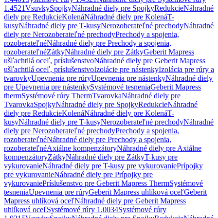
1.4521
Vsuvky
Spojky
Náhradné diely pre Spojky
Redukcie
Náhradné
diely pre Redukcie
Kolená
Náhradné diely pre Kolená
T-
kusy
Náhradné diely pre T-kusy
Nerozoberateľné prechody
Náhradné
diely pre Nerozoberateľné prechody
Prechody a spojenia,
rozoberateľné
Náhradné diely pre Prechody a spojenia,
rozoberateľné
Zátky
Náhradné diely pre Zátky
Geberit Mapress
ušľachtilá oceľ, príslušenstvo
Náhradné diely pre Geberit Mapress
ušľachtilá oceľ, príslušenstvo
Izolácie pre nástenky
Izolácia pre rúry a
tvarovky
Upevnenia pre rúry
Upevnenia pre nástenky
Náhradné diely
pre Upevnenia pre nástenky
Systémové tesnenia
Geberit Mapress
therm
Systémové rúry Therm
Tvarovka
Náhradné diely pre
Tvarovka
Spojky
Náhradné diely pre Spojky
Redukcie
Náhradné
diely pre Redukcie
Kolená
Náhradné diely pre Kolená
T-
kusy
Náhradné diely pre T-kusy
Nerozoberateľné prechody
Náhradné
diely pre Nerozoberateľné prechody
Prechody a spojenia,
rozoberateľné
Náhradné diely pre Prechody a spojenia,
rozoberateľné
Axiálne kompenzátory
Náhradné diely pre Axiálne
kompenzátory
Zátky
Náhradné diely pre Zátky
T-kusy pre
vykurovanie
Náhradné diely pre T-kusy pre vykurovanie
Prípojky
pre vykurovanie
Náhradné diely pre Prípojky pre
vykurovanie
Príslušenstvo pre Geberit Mapress Therm
Systémové
tesnenia
Upevnenia pre rúry
Geberit Mapress uhlíková oceľ
Geberit
Mapress uhlíková oceľ
Náhradné diely pre Geberit Mapress
uhlíková oceľ
Systémové rúry 1.0034
Systémové rúry