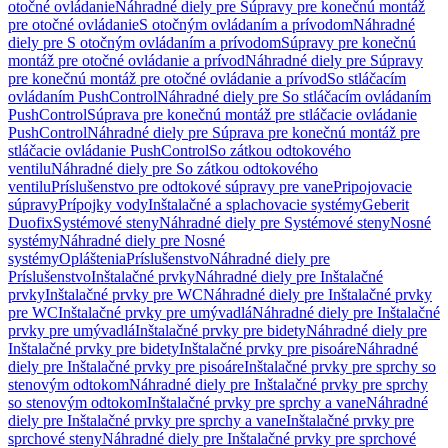
otočné ovládanie
Náhradné diely pre Súpravy pre konečnú montáž
pre otočné ovládanie
S otočným ovládaním a prívodom
Náhradné
diely pre S otočným ovládaním a prívodom
Súpravy pre konečnú
montáž pre otočné ovládanie a prívod
Náhradné diely pre Súpravy
pre konečnú montáž pre otočné ovládanie a prívod
So stláčacím
ovládaním PushControl
Náhradné diely pre So stláčacím ovládaním
PushControl
Súprava pre konečnú montáž pre stláčacie ovládanie
PushControl
Náhradné diely pre Súprava pre konečnú montáž pre
stláčacie ovládanie PushControl
So zátkou odtokového
ventilu
Náhradné diely pre So zátkou odtokového
ventilu
Príslušenstvo pre odtokové súpravy pre vane
Pripojovacie
súpravy
Prípojky vody
Inštalačné a splachovacie systémy
Geberit
Duofix
Systémové steny
Náhradné diely pre Systémové steny
Nosné
systémy
Náhradné diely pre Nosné
systémy
Opláštenia
Príslušenstvo
Náhradné diely pre
Príslušenstvo
Inštalačné prvky
Náhradné diely pre Inštalačné
prvky
Inštalačné prvky pre WC
Náhradné diely pre Inštalačné prvky
pre WC
Inštalačné prvky pre umývadlá
Náhradné diely pre Inštalačné
prvky pre umývadlá
Inštalačné prvky pre bidety
Náhradné diely pre
Inštalačné prvky pre bidety
Inštalačné prvky pre pisoáre
Náhradné
diely pre Inštalačné prvky pre pisoáre
Inštalačné prvky pre sprchy so
stenovým odtokom
Náhradné diely pre Inštalačné prvky pre sprchy
so stenovým odtokom
Inštalačné prvky pre sprchy a vane
Náhradné
diely pre Inštalačné prvky pre sprchy a vane
Inštalačné prvky pre
sprchové steny
Náhradné diely pre Inštalačné prvky pre sprchové