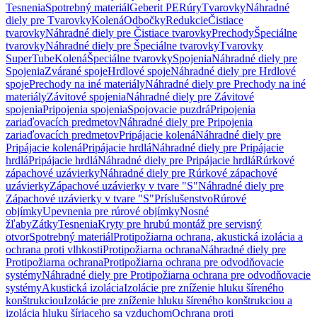
Tesnenia
Spotrebný materiál
Geberit PE
Rúry
Tvarovky
Náhradné
diely pre Tvarovky
Kolená
Odbočky
Redukcie
Čistiace
tvarovky
Náhradné diely pre Čistiace tvarovky
Prechody
Špeciálne
tvarovky
Náhradné diely pre Špeciálne tvarovky
Tvarovky
SuperTube
Kolená
Špeciálne tvarovky
Spojenia
Náhradné diely pre
Spojenia
Zvárané spoje
Hrdlové spoje
Náhradné diely pre Hrdlové
spoje
Prechody na iné materiály
Náhradné diely pre Prechody na iné
materiály
Závitové spojenia
Náhradné diely pre Závitové
spojenia
Pripojenia spojenia
Spojovacie puzdrá
Pripojenia
zariaďovacích predmetov
Náhradné diely pre Pripojenia
zariaďovacích predmetov
Pripájacie kolená
Náhradné diely pre
Pripájacie kolená
Pripájacie hrdlá
Náhradné diely pre Pripájacie
hrdlá
Pripájacie hrdlá
Náhradné diely pre Pripájacie hrdlá
Rúrkové
zápachové uzávierky
Náhradné diely pre Rúrkové zápachové
uzávierky
Zápachové uzávierky v tvare "S"
Náhradné diely pre
Zápachové uzávierky v tvare "S"
Príslušenstvo
Rúrové
objímky
Upevnenia pre rúrové objímky
Nosné
žľaby
Zátky
Tesnenia
Kryty pre hrubú montáž pre servisný
otvor
Spotrebný materiál
Protipožiarna ochrana, akustická izolácia a
ochrana proti vlhkosti
Protipožiarna ochrana
Náhradné diely pre
Protipožiarna ochrana
Protipožiarna ochrana pre odvodňovacie
systémy
Náhradné diely pre Protipožiarna ochrana pre odvodňovacie
systémy
Akustická izolácia
Izolácie pre zníženie hluku šíreného
konštrukciou
Izolácie pre zníženie hluku šíreného konštrukciou a
izolácia hluku šíriaceho sa vzduchom
Ochrana proti