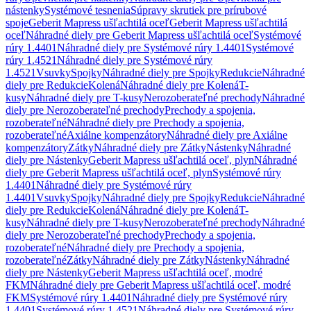
nástenky
Systémové tesnenia
Súpravy skrutiek pre prírubové
spoje
Geberit Mapress ušľachtilá oceľ
Geberit Mapress ušľachtilá
oceľ
Náhradné diely pre Geberit Mapress ušľachtilá oceľ
Systémové
rúry 1.4401
Náhradné diely pre Systémové rúry 1.4401
Systémové
rúry 1.4521
Náhradné diely pre Systémové rúry
1.4521
Vsuvky
Spojky
Náhradné diely pre Spojky
Redukcie
Náhradné
diely pre Redukcie
Kolená
Náhradné diely pre Kolená
T-
kusy
Náhradné diely pre T-kusy
Nerozoberateľné prechody
Náhradné
diely pre Nerozoberateľné prechody
Prechody a spojenia,
rozoberateľné
Náhradné diely pre Prechody a spojenia,
rozoberateľné
Axiálne kompenzátory
Náhradné diely pre Axiálne
kompenzátory
Zátky
Náhradné diely pre Zátky
Nástenky
Náhradné
diely pre Nástenky
Geberit Mapress ušľachtilá oceľ, plyn
Náhradné
diely pre Geberit Mapress ušľachtilá oceľ, plyn
Systémové rúry
1.4401
Náhradné diely pre Systémové rúry
1.4401
Vsuvky
Spojky
Náhradné diely pre Spojky
Redukcie
Náhradné
diely pre Redukcie
Kolená
Náhradné diely pre Kolená
T-
kusy
Náhradné diely pre T-kusy
Nerozoberateľné prechody
Náhradné
diely pre Nerozoberateľné prechody
Prechody a spojenia,
rozoberateľné
Náhradné diely pre Prechody a spojenia,
rozoberateľné
Zátky
Náhradné diely pre Zátky
Nástenky
Náhradné
diely pre Nástenky
Geberit Mapress ušľachtilá oceľ, modré
FKM
Náhradné diely pre Geberit Mapress ušľachtilá oceľ, modré
FKM
Systémové rúry 1.4401
Náhradné diely pre Systémové rúry
1.4401
Systémové rúry 1.4521
Náhradné diely pre Systémové rúry