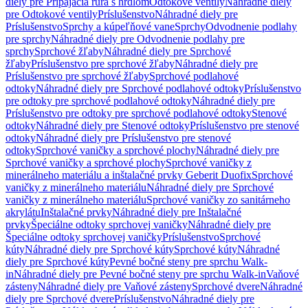
diely pre Pripájacia rúra s hrdlom
Odtokové ventily
Náhradné diely
pre Odtokové ventily
Príslušenstvo
Náhradné diely pre
Príslušenstvo
Sprchy a kúpeľňové vane
Sprchy
Odvodnenie podlahy
pre sprchy
Náhradné diely pre Odvodnenie podlahy pre
sprchy
Sprchové žľaby
Náhradné diely pre Sprchové
žľaby
Príslušenstvo pre sprchové žľaby
Náhradné diely pre
Príslušenstvo pre sprchové žľaby
Sprchové podlahové
odtoky
Náhradné diely pre Sprchové podlahové odtoky
Príslušenstvo
pre odtoky pre sprchové podlahové odtoky
Náhradné diely pre
Príslušenstvo pre odtoky pre sprchové podlahové odtoky
Stenové
odtoky
Náhradné diely pre Stenové odtoky
Príslušenstvo pre stenové
odtoky
Náhradné diely pre Príslušenstvo pre stenové
odtoky
Sprchové vaničky a sprchové plochy
Náhradné diely pre
Sprchové vaničky a sprchové plochy
Sprchové vaničky z
minerálneho materiálu a inštalačné prvky Geberit Duofix
Sprchové
vaničky z minerálneho materiálu
Náhradné diely pre Sprchové
vaničky z minerálneho materiálu
Sprchové vaničky zo sanitárneho
akrylátu
Inštalačné prvky
Náhradné diely pre Inštalačné
prvky
Špeciálne odtoky sprchovej vaničky
Náhradné diely pre
Špeciálne odtoky sprchovej vaničky
Príslušenstvo
Sprchové
kúty
Náhradné diely pre Sprchové kúty
Sprchové kúty
Náhradné
diely pre Sprchové kúty
Pevné bočné steny pre sprchu Walk-
in
Náhradné diely pre Pevné bočné steny pre sprchu Walk-in
Vaňové
zásteny
Náhradné diely pre Vaňové zásteny
Sprchové dvere
Náhradné
diely pre Sprchové dvere
Príslušenstvo
Náhradné diely pre