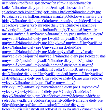
uzávierky
Predĺženia splachovacích rúrok a splachovacích
kolien
Náhradné diely pre Predĺženia splachovacích rúrok a
splachovacích kolien
Pripájacia rúra s hrdlom
Náhradné diely pre
Pripájacia rúra s hrdlom
Tesniace manžety
Odtokové armatúry pre
bidety
Náhradné diely pre Odtokové armatúry pre bidety
Rúrkové
zápachové uzávierky
Náhradné diely pre Rúrkové zápachové
uzávierky
Pripájacia rúra s hrdlom
Prípojky
Tesnenia
Umývacie
miesto
Umývadlá
Umývadlá
Náhradné diely pre Umývadlá
Dvojité
umývadlá
Náhradné diely pre Dvojité umývadlá
Nábytkové
umývadlá
Náhradné diely pre Nábytkové umývadlá
Umývadlá na
dosku
Náhradné diely pre Umývadlá na dosku
Malé
umývadlá
Náhradné diely pre Malé umývadlá
Rohové malé
umývadlo
Polozápustné umývadlá
Náhradné diely pre Polozápustné
umývadlá
Zápustné umývadlá
Náhradné diely pre Zápustné
umývadlá
Vstavané umývadlá
Náhradné diely pre Vstavané
umývadlá
Rohové umývadlá
Umývadlá Comfort
Umývadlá pre
deti
Náhradné diely pre Umývadlá pre deti
Umývadlá
Umývadlové
žľaby
Náhradné diely pre Umývadlové žľaby
Ďalšie umývadlové
výlevky
Náhradné diely pre Ďalšie umývadlové
výlevky
Umývadlové výlevky
Náhradné diely pre Umývadlové
výlevky
Výlevky
Náhradné diely pre Výlevky
Viacúčelové
drezy
Náhradné diely pre Viacúčelové drezy
Záchytné nádrže na
sadru
Umývadlá pre učebne
Príslušenstvo
Stĺpy
Náhradné diely pre
Stĺpy
Stĺpovité opláštenia
Polostĺpy
Náhradné diely pre
Polostĺpy
Príslušenstvo
Kryt odtoku
Držiak na uterák
Pripevňovací