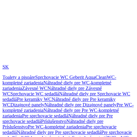
SK
Toalety a pisoáre
Sprchovacie WC Geberit AquaClean
WC-
kompletné zariadenia
Náhradné diely pre WC-kompletné
zariadenia
Závesné WC
Náhradné diely pre Závesné
WC
Sprchovacie WC sedadlá
Náhradné diely pre Sprchovacie WC
sedadlá
Pre keramiky WC
Náhradné diely pre Pre keramiky
WC
Dizajnové panely
Náhradné diely pre Dizajnové panely
Pre WC-
kompletné zariadenia
Náhradné diely pre Pre WC-kompletné
zariadenia
Pre sprchovacie sedadlá
Náhradné diely pre Pre
sprchovacie sedadlá
Príslušenstvo
Náhradné diely pre
Príslušenstvo
Pre WC-kompletné zariadenia
Pre sprchovacie
sedadlá
Náhradné diely pre Pre sprchovacie sedadlá
Pre sprchovacie