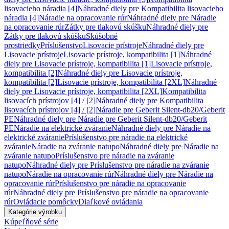
lisovacieho náradia [4]
Náhradné diely pre Kompatibilita lisovacieho
náradia [4]
Náradie na opracovanie rúr
Náhradné diely pre Náradie
na opracovanie rúr
Zátky pre tlakovú skúšku
Náhradné diely pre
Zátky pre tlakovú skúšku
Skúšobné
prostriedky
Príslušenstvo
Lisovacie prístroje
Náhradné diely pre
Lisovacie prístroje
Lisovacie prístroje, kompatibilita [1]
Náhradné
diely pre Lisovacie prístroje, kompatibilita [1]
Lisovacie prístroje,
kompatibilita [2]
Náhradné diely pre Lisovacie prístroje,
kompatibilita [2]
Lisovacie prístroje, kompatibilita [2XL]
Náhradné
diely pre Lisovacie prístroje, kompatibilita [2XL]
Kompatibilita
lisovacích prístrojov [4] / [2]
Náhradné diely pre Kompatibilita
lisovacích prístrojov [4] / [2]
Náradie pre Geberit Silent-db20/Geberit
PE
Náhradné diely pre Náradie pre Geberit Silent-db20/Geberit
PE
Náradie na elektrické zváranie
Náhradné diely pre Náradie na
elektrické zváranie
Príslušenstvo pre náradie na elektrické
zváranie
Náradie na zváranie natupo
Náhradné diely pre Náradie na
zváranie natupo
Príslušenstvo pre náradie na zváranie
natupo
Náhradné diely pre Príslušenstvo pre náradie na zváranie
natupo
Náradie na opracovanie rúr
Náhradné diely pre Náradie na
opracovanie rúr
Príslušenstvo pre náradie na opracovanie
rúr
Náhradné diely pre Príslušenstvo pre náradie na opracovanie
rúr
Ovládacie pomôcky
Diaľkové ovládania
Kategórie výrobku
Kúpeľňové série