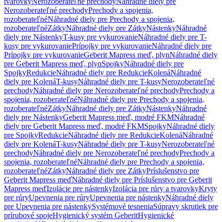
tvarovky
Nerozoberateľné prechody
Náhradné diely pre
Nerozoberateľné prechody
Prechody a spojenia,
rozoberateľné
Náhradné diely pre Prechody a spojenia,
rozoberateľné
Zátky
Náhradné diely pre Zátky
Nástenky
Náhradné
diely pre Nástenky
T-kusy pre vykurovanie
Náhradné diely pre T-
kusy pre vykurovanie
Prípojky pre vykurovanie
Náhradné diely pre
Prípojky pre vykurovanie
Geberit Mapress meď, plyn
Náhradné diely
pre Geberit Mapress meď, plyn
Spojky
Náhradné diely pre
Spojky
Redukcie
Náhradné diely pre Redukcie
Kolená
Náhradné
diely pre Kolená
T-kusy
Náhradné diely pre T-kusy
Nerozoberateľné
prechody
Náhradné diely pre Nerozoberateľné prechody
Prechody a
spojenia, rozoberateľné
Náhradné diely pre Prechody a spojenia,
rozoberateľné
Zátky
Náhradné diely pre Zátky
Nástenky
Náhradné
diely pre Nástenky
Geberit Mapress meď, modré FKM
Náhradné
diely pre Geberit Mapress meď, modré FKM
Spojky
Náhradné diely
pre Spojky
Redukcie
Náhradné diely pre Redukcie
Kolená
Náhradné
diely pre Kolená
T-kusy
Náhradné diely pre T-kusy
Nerozoberateľné
prechody
Náhradné diely pre Nerozoberateľné prechody
Prechody a
spojenia, rozoberateľné
Náhradné diely pre Prechody a spojenia,
rozoberateľné
Zátky
Náhradné diely pre Zátky
Príslušenstvo pre
Geberit Mapress meď
Náhradné diely pre Príslušenstvo pre Geberit
Mapress meď
Izolácie pre nástenky
Izolácia pre rúry a tvarovky
Kryty
pre rúry
Upevnenia pre rúry
Upevnenia pre nástenky
Náhradné diely
pre Upevnenia pre nástenky
Systémové tesnenia
Súpravy skrutiek pre
prírubové spoje
Hygienický systém Geberit
Hygienické