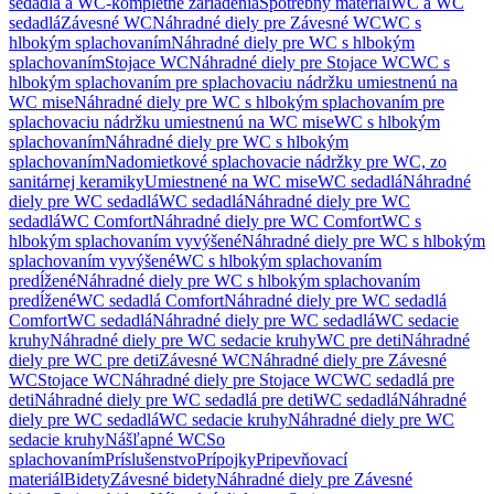
sedadlá a WC-kompletné zariadenia
Spotrebný materiál
WC a WC
sedadlá
Závesné WC
Náhradné diely pre Závesné WC
WC s
hlbokým splachovaním
Náhradné diely pre WC s hlbokým
splachovaním
Stojace WC
Náhradné diely pre Stojace WC
WC s
hlbokým splachovaním pre splachovaciu nádržku umiestnenú na
WC mise
Náhradné diely pre WC s hlbokým splachovaním pre
splachovaciu nádržku umiestnenú na WC mise
WC s hlbokým
splachovaním
Náhradné diely pre WC s hlbokým
splachovaním
Nadomietkové splachovacie nádržky pre WC, zo
sanitárnej keramiky
Umiestnené na WC mise
WC sedadlá
Náhradné
diely pre WC sedadlá
WC sedadlá
Náhradné diely pre WC
sedadlá
WC Comfort
Náhradné diely pre WC Comfort
WC s
hlbokým splachovaním vyvýšené
Náhradné diely pre WC s hlbokým
splachovaním vyvýšené
WC s hlbokým splachovaním
predĺžené
Náhradné diely pre WC s hlbokým splachovaním
predĺžené
WC sedadlá Comfort
Náhradné diely pre WC sedadlá
Comfort
WC sedadlá
Náhradné diely pre WC sedadlá
WC sedacie
kruhy
Náhradné diely pre WC sedacie kruhy
WC pre deti
Náhradné
diely pre WC pre deti
Závesné WC
Náhradné diely pre Závesné
WC
Stojace WC
Náhradné diely pre Stojace WC
WC sedadlá pre
deti
Náhradné diely pre WC sedadlá pre deti
WC sedadlá
Náhradné
diely pre WC sedadlá
WC sedacie kruhy
Náhradné diely pre WC
sedacie kruhy
Nášľapné WC
So
splachovaním
Príslušenstvo
Prípojky
Pripevňovací
materiál
Bidety
Závesné bidety
Náhradné diely pre Závesné