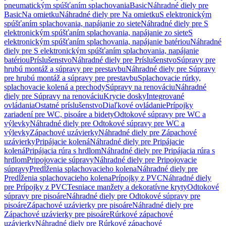
pneumatickým spúšťaním splachovania
Basic
Náhradné diely pre
Basic
Na omietku
Náhradné diely pre Na omietku
S elektronickým
spúšťaním splachovania, napájanie zo siete
Náhradné diely pre S
elektronickým spúšťaním splachovania, napájanie zo siete
S
elektronickým spúšťaním splachovania, napájanie batériou
Náhradné
diely pre S elektronickým spúšťaním splachovania, napájanie
batériou
Príslušenstvo
Náhradné diely pre Príslušenstvo
Súpravy pre
hrubú montáž a súpravy pre prestavbu
Náhradné diely pre Súpravy
pre hrubú montáž a súpravy pre prestavbu
Splachovacie rúrky,
splachovacie kolená a prechody
Súpravy na renováciu
Náhradné
diely pre Súpravy na renováciu
Krycie dosky
Integrované
ovládania
Ostatné príslušenstvo
Diaľkové ovládanie
Prípojky
zariadení pre WC, pisoáre a bidety
Odtokové súpravy pre WC a
výlevky
Náhradné diely pre Odtokové súpravy pre WC a
výlevky
Zápachové uzávierky
Náhradné diely pre Zápachové
uzávierky
Pripájacie kolená
Náhradné diely pre Pripájacie
kolená
Pripájacia rúra s hrdlom
Náhradné diely pre Pripájacia rúra s
hrdlom
Pripojovacie súpravy
Náhradné diely pre Pripojovacie
súpravy
Predĺženia splachovacieho kolena
Náhradné diely pre
Predĺženia splachovacieho kolena
Prípojky z PVC
Náhradné diely
pre Prípojky z PVC
Tesniace manžety a dekoratívne kryty
Odtokové
súpravy pre pisoáre
Náhradné diely pre Odtokové súpravy pre
pisoáre
Zápachové uzávierky pre pisoáre
Náhradné diely pre
Zápachové uzávierky pre pisoáre
Rúrkové zápachové
uzávierky
Náhradné diely pre Rúrkové zápachové