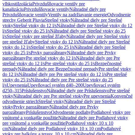
vlhkosti
Izolácia
Privzdušňovacie ventily pre
kanalizáciu
Privzdušňovacie ventily
Náhradné diely pre
Privzdušňovacie ventily
Ventily na zadržiavanie energie
Odvodnenie
strechy Geberit Pluvia
Strešné vtoky
Náhradné diely pre Strešné
vtoky
Strešné vtoky do 12 l/s
Náhradné diely pre Strešné vtoky do 12
l/s
Strešné vtoky do 25 l/s
Náhradné diely pre Strešné vtoky do 25
l/s
Strešné vtoky pre strešné žľaby
Náhradné diely pre Strešné vtoky
pre strešné žľaby
Strešné vtoky do 12 l/s
Náhradné diely pre Strešné
vtoky do 12 l/s
Strešné vtoky do 25 l/s
Náhradné diely pre Strešné
vtoky do 25 l/s
Prvky parozábrany
Náhradné diely pre Prvky
parozábrany
Pre strešné vtoky do 12 l/s
Náhradné diely pre Pre
strešné vtoky do 12 l/s
Pre strešné vtoky do 25 l/s
Bezpečnostné
prepady
Náhradné diely pre Bezpečnostné prepady
Pre strešné vtoky
do 12 l/s
Náhradné diely pre Pre strešné vtoky do 12 l/s
Pre strešné
vtoky do 25 l/s
Náhradné diely pre Pre strešné vtoky do 25
l/s
Upevnenia
Upevňovací systém d40–200
Upevňovací systém
d250–315
Príslušenstvo
Náhradné diely pre Príslušenstvo
Pre strešné
vtoky
Náhradné diely pre Pre strešné vtoky
Pre upevnenia
Konvenčné
odvodnenie striech
Strešné vtoky
Náhradné diely pre Strešné
vtoky
Prvky parozábrany
Náhradné diely pre Prvky
parozábrany
Príslušenstvo
Odvodnenie podlahy
Podlahové vtoky pre
vnútorné a vonkajšie použitie
Náhradné diely pre Podlahové vtoky
pre vnútorné a vonkajšie použitie
Podlahové vtoky 10 x 10
cm
Náhradné diely pre Podlahové vtoky 10 x 10 cm
Podlahové
vtoky pre balkóny a terasy, 10 x 10 cm
Náhradné diely pre