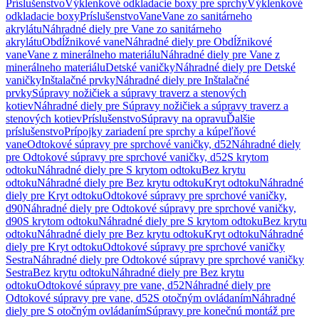
Príslušenstvo
Výklenkové odkladacie boxy pre sprchy
Výklenkové
odkladacie boxy
Príslušenstvo
Vane
Vane zo sanitárneho
akrylátu
Náhradné diely pre Vane zo sanitárneho
akrylátu
Obdĺžnikové vane
Náhradné diely pre Obdĺžnikové
vane
Vane z minerálneho materiálu
Náhradné diely pre Vane z
minerálneho materiálu
Detské vaničky
Náhradné diely pre Detské
vaničky
Inštalačné prvky
Náhradné diely pre Inštalačné
prvky
Súpravy nožičiek a súpravy traverz a stenových
kotiev
Náhradné diely pre Súpravy nožičiek a súpravy traverz a
stenových kotiev
Príslušenstvo
Súpravy na opravu
Ďalšie
príslušenstvo
Prípojky zariadení pre sprchy a kúpeľňové
vane
Odtokové súpravy pre sprchové vaničky, d52
Náhradné diely
pre Odtokové súpravy pre sprchové vaničky, d52
S krytom
odtoku
Náhradné diely pre S krytom odtoku
Bez krytu
odtoku
Náhradné diely pre Bez krytu odtoku
Kryt odtoku
Náhradné
diely pre Kryt odtoku
Odtokové súpravy pre sprchové vaničky,
d90
Náhradné diely pre Odtokové súpravy pre sprchové vaničky,
d90
S krytom odtoku
Náhradné diely pre S krytom odtoku
Bez krytu
odtoku
Náhradné diely pre Bez krytu odtoku
Kryt odtoku
Náhradné
diely pre Kryt odtoku
Odtokové súpravy pre sprchové vaničky
Sestra
Náhradné diely pre Odtokové súpravy pre sprchové vaničky
Sestra
Bez krytu odtoku
Náhradné diely pre Bez krytu
odtoku
Odtokové súpravy pre vane, d52
Náhradné diely pre
Odtokové súpravy pre vane, d52
S otočným ovládaním
Náhradné
diely pre S otočným ovládaním
Súpravy pre konečnú montáž pre