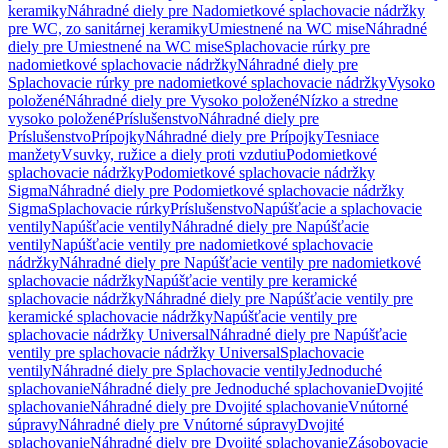
keramiky
Náhradné diely pre Nadomietkové splachovacie nádržky
pre WC, zo sanitárnej keramiky
Umiestnené na WC mise
Náhradné
diely pre Umiestnené na WC mise
Splachovacie rúrky pre
nadomietkové splachovacie nádržky
Náhradné diely pre
Splachovacie rúrky pre nadomietkové splachovacie nádržky
Vysoko
položené
Náhradné diely pre Vysoko položené
Nízko a stredne
vysoko položené
Príslušenstvo
Náhradné diely pre
Príslušenstvo
Prípojky
Náhradné diely pre Prípojky
Tesniace
manžety
Vsuvky, ružice a diely proti vzdutiu
Podomietkové
splachovacie nádržky
Podomietkové splachovacie nádržky
Sigma
Náhradné diely pre Podomietkové splachovacie nádržky
Sigma
Splachovacie rúrky
Príslušenstvo
Napúšťacie a splachovacie
ventily
Napúšťacie ventily
Náhradné diely pre Napúšťacie
ventily
Napúšťacie ventily pre nadomietkové splachovacie
nádržky
Náhradné diely pre Napúšťacie ventily pre nadomietkové
splachovacie nádržky
Napúšťacie ventily pre keramické
splachovacie nádržky
Náhradné diely pre Napúšťacie ventily pre
keramické splachovacie nádržky
Napúšťacie ventily pre
splachovacie nádržky Universal
Náhradné diely pre Napúšťacie
ventily pre splachovacie nádržky Universal
Splachovacie
ventily
Náhradné diely pre Splachovacie ventily
Jednoduché
splachovanie
Náhradné diely pre Jednoduché splachovanie
Dvojité
splachovanie
Náhradné diely pre Dvojité splachovanie
Vnútorné
súpravy
Náhradné diely pre Vnútorné súpravy
Dvojité
splachovanie
Náhradné diely pre Dvojité splachovanie
Zásobovacie