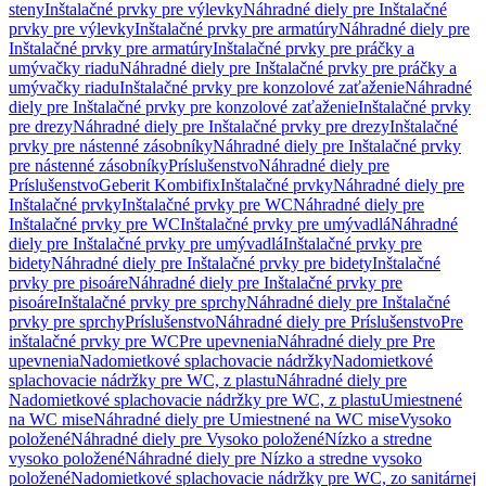
steny
Inštalačné prvky pre výlevky
Náhradné diely pre Inštalačné
prvky pre výlevky
Inštalačné prvky pre armatúry
Náhradné diely pre
Inštalačné prvky pre armatúry
Inštalačné prvky pre práčky a
umývačky riadu
Náhradné diely pre Inštalačné prvky pre práčky a
umývačky riadu
Inštalačné prvky pre konzolové zaťaženie
Náhradné
diely pre Inštalačné prvky pre konzolové zaťaženie
Inštalačné prvky
pre drezy
Náhradné diely pre Inštalačné prvky pre drezy
Inštalačné
prvky pre nástenné zásobníky
Náhradné diely pre Inštalačné prvky
pre nástenné zásobníky
Príslušenstvo
Náhradné diely pre
Príslušenstvo
Geberit Kombifix
Inštalačné prvky
Náhradné diely pre
Inštalačné prvky
Inštalačné prvky pre WC
Náhradné diely pre
Inštalačné prvky pre WC
Inštalačné prvky pre umývadlá
Náhradné
diely pre Inštalačné prvky pre umývadlá
Inštalačné prvky pre
bidety
Náhradné diely pre Inštalačné prvky pre bidety
Inštalačné
prvky pre pisoáre
Náhradné diely pre Inštalačné prvky pre
pisoáre
Inštalačné prvky pre sprchy
Náhradné diely pre Inštalačné
prvky pre sprchy
Príslušenstvo
Náhradné diely pre Príslušenstvo
Pre
inštalačné prvky pre WC
Pre upevnenia
Náhradné diely pre Pre
upevnenia
Nadomietkové splachovacie nádržky
Nadomietkové
splachovacie nádržky pre WC, z plastu
Náhradné diely pre
Nadomietkové splachovacie nádržky pre WC, z plastu
Umiestnené
na WC mise
Náhradné diely pre Umiestnené na WC mise
Vysoko
položené
Náhradné diely pre Vysoko položené
Nízko a stredne
vysoko položené
Náhradné diely pre Nízko a stredne vysoko
položené
Nadomietkové splachovacie nádržky pre WC, zo sanitárnej