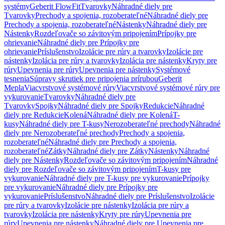
systémy
Geberit FlowFit
Tvarovky
Náhradné diely pre
Tvarovky
Prechody a spojenia, rozoberateľné
Náhradné diely pre
Prechody a spojenia, rozoberateľné
Nástenky
Náhradné diely pre
Nástenky
Rozdeľovače so závitovým pripojením
Prípojky pre
ohrievanie
Náhradné diely pre Prípojky pre
ohrievanie
Príslušenstvo
Izolácie pre rúry a tvarovky
Izolácie pre
nástenky
Izolácia pre rúry a tvarovky
Izolácia pre nástenky
Kryty pre
rúry
Upevnenia pre rúry
Upevnenia pre nástenky
Systémové
tesnenia
Súpravy skrutiek pre pripojenia prírubou
Geberit
Mepla
Viacvrstvové systémové rúry
Viacvrstvové systémové rúry pre
vykurovanie
Tvarovky
Náhradné diely pre
Tvarovky
Spojky
Náhradné diely pre Spojky
Redukcie
Náhradné
diely pre Redukcie
Kolená
Náhradné diely pre Kolená
T-
kusy
Náhradné diely pre T-kusy
Nerozoberateľné prechody
Náhradné
diely pre Nerozoberateľné prechody
Prechody a spojenia,
rozoberateľné
Náhradné diely pre Prechody a spojenia,
rozoberateľné
Zátky
Náhradné diely pre Zátky
Nástenky
Náhradné
diely pre Nástenky
Rozdeľovače so závitovým pripojením
Náhradné
diely pre Rozdeľovače so závitovým pripojením
T-kusy pre
vykurovanie
Náhradné diely pre T-kusy pre vykurovanie
Prípojky
pre vykurovanie
Náhradné diely pre Prípojky pre
vykurovanie
Príslušenstvo
Náhradné diely pre Príslušenstvo
Izolácie
pre rúry a tvarovky
Izolácie pre nástenky
Izolácia pre rúry a
tvarovky
Izolácia pre nástenky
Kryty pre rúry
Upevnenia pre
rúry
Upevnenia pre nástenky
Náhradné diely pre Upevnenia pre