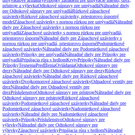
umývadlové armatúry
Prípojky zariadení pre umývacie miesto, drez,
prístroje a výlevku
Odtokové súpravy pre umývadlá
Náhradné diely
pre Odtokové súpravy pre umývadlá
Rúrkové zápachové
uzávierky
Rúrkové zápachové uzávierky, priestorovo úsporný
model
Zápachové uzávierky s nornou rúrkou pre umývadlá
Náhradné
diely pre Zápachové uzávierky s nornou rúrkou pre
umývadlá
Zápachové uzávierky s nornou rúrkou pre umývadlá,
priestorovo úsporné
Náhradné diely pre Zápachové uzávierky s
nornou rúrkou pre umývadlá, priestorovo úsporné
Podomietkové
zápachové uzávierky
Náhradné diely pre Podomietkové zápachové
uzávierky
Prípojky pre umývadlá
Náhradné diely pre Prípojky pre
umývadlá
Pripájacia rúra s hrdlom
Kryty
Prípojky
Náhradné diely pre
Prípojky
Tesnenia
Predĺženia
Ovládania
Odtokové súpravy pre
drezy
Náhradné diely pre Odtokové súpravy pre drezy
Rúrkové
zápachové uzávierky
Náhradné diely pre Rúrkové zápachové
uzávierky
Dvojkomorové zápachové uzávierky
Odpadové ventily pre
drez
Náhradné diely pre Odpadové ventily pre
drez
Príslušenstvo
Odtokové súpravy pre prístroje
Náhradné diely pre
Odtokové súpravy pre prístroje
Rúrkové zápachové
uzávierky
Podomietkové zápachové uzávierky
Náhradné diely pre
Podomietkové zápachové uzávierky
Nadomietkové zápachové
uzávierky
Náhradné diely pre Nadomietkové zápachové
uzávierky
Prípojky
Príslušenstvo
Odtokové súpravy pre
výlevky
Náhradné diely pre Odtokové súpravy pre
výlevky
Zápachové uzávierky
Pripájacia rúra s hrdlom
Náhradné