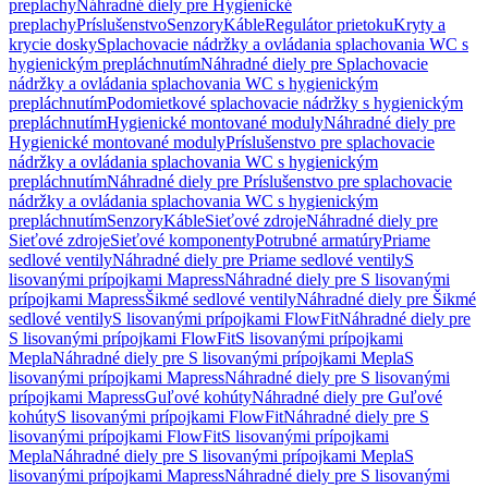
preplachy
Náhradné diely pre Hygienické
preplachy
Príslušenstvo
Senzory
Káble
Regulátor prietoku
Kryty a
krycie dosky
Splachovacie nádržky a ovládania splachovania WC s
hygienickým prepláchnutím
Náhradné diely pre Splachovacie
nádržky a ovládania splachovania WC s hygienickým
prepláchnutím
Podomietkové splachovacie nádržky s hygienickým
prepláchnutím
Hygienické montované moduly
Náhradné diely pre
Hygienické montované moduly
Príslušenstvo pre splachovacie
nádržky a ovládania splachovania WC s hygienickým
prepláchnutím
Náhradné diely pre Príslušenstvo pre splachovacie
nádržky a ovládania splachovania WC s hygienickým
prepláchnutím
Senzory
Káble
Sieťové zdroje
Náhradné diely pre
Sieťové zdroje
Sieťové komponenty
Potrubné armatúry
Priame
sedlové ventily
Náhradné diely pre Priame sedlové ventily
S
lisovanými prípojkami Mapress
Náhradné diely pre S lisovanými
prípojkami Mapress
Šikmé sedlové ventily
Náhradné diely pre Šikmé
sedlové ventily
S lisovanými prípojkami FlowFit
Náhradné diely pre
S lisovanými prípojkami FlowFit
S lisovanými prípojkami
Mepla
Náhradné diely pre S lisovanými prípojkami Mepla
S
lisovanými prípojkami Mapress
Náhradné diely pre S lisovanými
prípojkami Mapress
Guľové kohúty
Náhradné diely pre Guľové
kohúty
S lisovanými prípojkami FlowFit
Náhradné diely pre S
lisovanými prípojkami FlowFit
S lisovanými prípojkami
Mepla
Náhradné diely pre S lisovanými prípojkami Mepla
S
lisovanými prípojkami Mapress
Náhradné diely pre S lisovanými