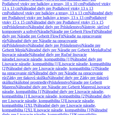
Podlahové vtoky pre balkóny a terasy, 10 x 10 cm
Podlahové vtoky
13 x 13 cm
Náhradné diely pre Podlahové vtoky 13 x 13
cm
Podlahové vtoky pre balkóny a terasy, 13 x 13 cm
Náhradné diely
pre Podlahové vtoky pre balkóny a terasy, 13 x 13 cm
Podlahové
vtoky 15 x 15 cm
Náhradné diely pre Podlahové vtoky 15 x 15
cm
Príslušenstvo
Náhradné diely pre Príslušenstvo
Nástroje, sieťové
komponenty a softvér
Náradie
Náradie pre Geberit FlowFit
Náhradné
diely pre Náradie pre Geberit FlowFit
Náradie na opracovanie
rúr
Náhradné diely pre Náradie na opracovanie
rúr
Príslušenstvo
Náhradné diely pre Príslušenstvo
Náradie pre
Geberit Mepla
Náhradné diely pre Náradie pre Geberit Mepla
Ručné
lisovacie náradie
Náhradné diely pre Ručné lisovacie
náradie
Lisovacie náradie, kompatibilita [1]
Náhradné diely pre
Lisovacie náradie, kompatibilita [1]
Lisovacie náradie, kompatibilita
[2]
Náhradné diely pre Lisovacie náradie, kompatibilita [2]
Náradie
na opracovanie rúr
Náhradné diely pre Náradie na opracovanie
rúr
Zátky pre tlakovú skúšku
Náhradné diely pre Zátky pre tlakovú
skúšku
Skúšobné prostriedky
Príslušenstvo
Náradie pre Geberit
Mapress
Náhradné diely pre Náradie pre Geberit Mapress
Lisovacie
náradie, kompatibilita [1]
Náhradné diely pre Lisovacie náradie,
kompatibilita [1]
Lisovacie náradie, kompatibilita [2]
Náhradné diely
pre Lisovacie náradie, kompatibilita [2]
Lisovacie náradie,
kompatibilita [2XL]
Náhradné diely pre Lisovacie náradie,
kompatibilita [2XL]
Lisovacie náradie, kompatibilita [3]
Náhradné
diely pre Lisovacie náradie, kompatibilita [3]
Kompatibilita