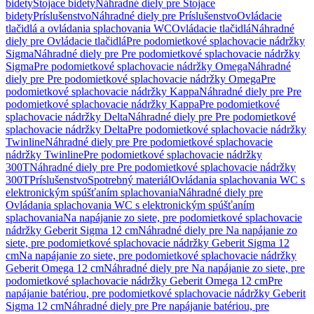
bidety
Stojace bidety
Náhradné diely pre Stojace
bidety
Príslušenstvo
Náhradné diely pre Príslušenstvo
Ovládacie
tlačidlá a ovládania splachovania WC
Ovládacie tlačidlá
Náhradné
diely pre Ovládacie tlačidlá
Pre podomietkové splachovacie nádržky
Sigma
Náhradné diely pre Pre podomietkové splachovacie nádržky
Sigma
Pre podomietkové splachovacie nádržky Omega
Náhradné
diely pre Pre podomietkové splachovacie nádržky Omega
Pre
podomietkové splachovacie nádržky Kappa
Náhradné diely pre Pre
podomietkové splachovacie nádržky Kappa
Pre podomietkové
splachovacie nádržky Delta
Náhradné diely pre Pre podomietkové
splachovacie nádržky Delta
Pre podomietkové splachovacie nádržky
Twinline
Náhradné diely pre Pre podomietkové splachovacie
nádržky Twinline
Pre podomietkové splachovacie nádržky
300T
Náhradné diely pre Pre podomietkové splachovacie nádržky
300T
Príslušenstvo
Spotrebný materiál
Ovládania splachovania WC s
elektronickým spúšťaním splachovania
Náhradné diely pre
Ovládania splachovania WC s elektronickým spúšťaním
splachovania
Na napájanie zo siete, pre podomietkové splachovacie
nádržky Geberit Sigma 12 cm
Náhradné diely pre Na napájanie zo
siete, pre podomietkové splachovacie nádržky Geberit Sigma 12
cm
Na napájanie zo siete, pre podomietkové splachovacie nádržky
Geberit Omega 12 cm
Náhradné diely pre Na napájanie zo siete, pre
podomietkové splachovacie nádržky Geberit Omega 12 cm
Pre
napájanie batériou, pre podomietkové splachovacie nádržky Geberit
Sigma 12 cm
Náhradné diely pre Pre napájanie batériou, pre