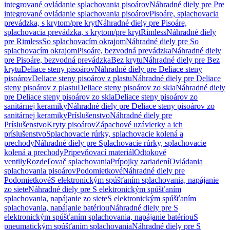
integrované ovládanie splachovania pisoárov
Náhradné diely pre Pre
integrované ovládanie splachovania pisoárov
Pisoáre, splachovacia
prevádzka, s krytom/pre kryt
Náhradné diely pre Pisoáre,
splachovacia prevádzka, s krytom/pre kryt
Rimless
Náhradné diely
pre Rimless
So splachovacím okrajom
Náhradné diely pre So
splachovacím okrajom
Pisoáre, bezvodná prevádzka
Náhradné diely
pre Pisoáre, bezvodná prevádzka
Bez krytu
Náhradné diely pre Bez
krytu
Deliace steny pisoárov
Náhradné diely pre Deliace steny
pisoárov
Deliace steny pisoárov z plastu
Náhradné diely pre Deliace
steny pisoárov z plastu
Deliace steny pisoárov zo skla
Náhradné diely
pre Deliace steny pisoárov zo skla
Deliace steny pisoárov zo
sanitárnej keramiky
Náhradné diely pre Deliace steny pisoárov zo
sanitárnej keramiky
Príslušenstvo
Náhradné diely pre
Príslušenstvo
Kryty pisoárov
Zápachové uzávierky a ich
príslušenstvo
Splachovacie rúrky, splachovacie kolená a
prechody
Náhradné diely pre Splachovacie rúrky, splachovacie
kolená a prechody
Pripevňovací materiál
Odtokové
ventily
Rozdeľovač splachovania
Prípojky zariadení
Ovládania
splachovania pisoárov
Podomietkové
Náhradné diely pre
Podomietkové
S elektronickým spúšťaním splachovania, napájanie
zo siete
Náhradné diely pre S elektronickým spúšťaním
splachovania, napájanie zo siete
S elektronickým spúšťaním
splachovania, napájanie batériou
Náhradné diely pre S
elektronickým spúšťaním splachovania, napájanie batériou
S
pneumatickým spúšťaním splachovania
Náhradné diely pre S