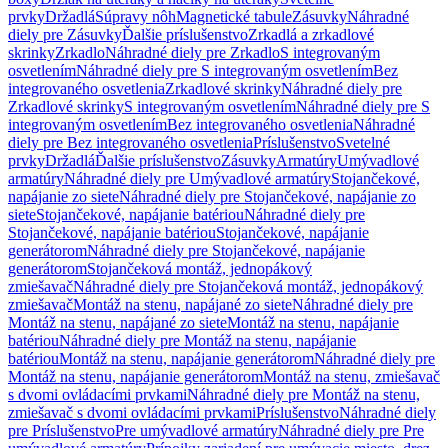
prvky
Držadlá
Súpravy nôh
Magnetické tabule
Zásuvky
Náhradné
diely pre Zásuvky
Ďalšie príslušenstvo
Zrkadlá a zrkadlové
skrinky
Zrkadlo
Náhradné diely pre Zrkadlo
S integrovaným
osvetlením
Náhradné diely pre S integrovaným osvetlením
Bez
integrovaného osvetlenia
Zrkadlové skrinky
Náhradné diely pre
Zrkadlové skrinky
S integrovaným osvetlením
Náhradné diely pre S
integrovaným osvetlením
Bez integrovaného osvetlenia
Náhradné
diely pre Bez integrovaného osvetlenia
Príslušenstvo
Svetelné
prvky
Držadlá
Ďalšie príslušenstvo
Zásuvky
Armatúry
Umývadlové
armatúry
Náhradné diely pre Umývadlové armatúry
Stojančekové,
napájanie zo siete
Náhradné diely pre Stojančekové, napájanie zo
siete
Stojančekové, napájanie batériou
Náhradné diely pre
Stojančekové, napájanie batériou
Stojančekové, napájanie
generátorom
Náhradné diely pre Stojančekové, napájanie
generátorom
Stojančeková montáž, jednopákový
zmiešavač
Náhradné diely pre Stojančeková montáž, jednopákový
zmiešavač
Montáž na stenu, napájané zo siete
Náhradné diely pre
Montáž na stenu, napájané zo siete
Montáž na stenu, napájanie
batériou
Náhradné diely pre Montáž na stenu, napájanie
batériou
Montáž na stenu, napájanie generátorom
Náhradné diely pre
Montáž na stenu, napájanie generátorom
Montáž na stenu, zmiešavač
s dvomi ovládacími prvkami
Náhradné diely pre Montáž na stenu,
zmiešavač s dvomi ovládacími prvkami
Príslušenstvo
Náhradné diely
pre Príslušenstvo
Pre umývadlové armatúry
Náhradné diely pre Pre