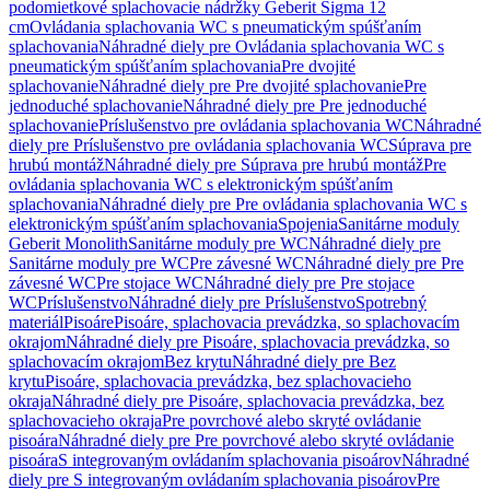
podomietkové splachovacie nádržky Geberit Sigma 12
cm
Ovládania splachovania WC s pneumatickým spúšťaním
splachovania
Náhradné diely pre Ovládania splachovania WC s
pneumatickým spúšťaním splachovania
Pre dvojité
splachovanie
Náhradné diely pre Pre dvojité splachovanie
Pre
jednoduché splachovanie
Náhradné diely pre Pre jednoduché
splachovanie
Príslušenstvo pre ovládania splachovania WC
Náhradné
diely pre Príslušenstvo pre ovládania splachovania WC
Súprava pre
hrubú montáž
Náhradné diely pre Súprava pre hrubú montáž
Pre
ovládania splachovania WC s elektronickým spúšťaním
splachovania
Náhradné diely pre Pre ovládania splachovania WC s
elektronickým spúšťaním splachovania
Spojenia
Sanitárne moduly
Geberit Monolith
Sanitárne moduly pre WC
Náhradné diely pre
Sanitárne moduly pre WC
Pre závesné WC
Náhradné diely pre Pre
závesné WC
Pre stojace WC
Náhradné diely pre Pre stojace
WC
Príslušenstvo
Náhradné diely pre Príslušenstvo
Spotrebný
materiál
Pisoáre
Pisoáre, splachovacia prevádzka, so splachovacím
okrajom
Náhradné diely pre Pisoáre, splachovacia prevádzka, so
splachovacím okrajom
Bez krytu
Náhradné diely pre Bez
krytu
Pisoáre, splachovacia prevádzka, bez splachovacieho
okraja
Náhradné diely pre Pisoáre, splachovacia prevádzka, bez
splachovacieho okraja
Pre povrchové alebo skryté ovládanie
pisoára
Náhradné diely pre Pre povrchové alebo skryté ovládanie
pisoára
S integrovaným ovládaním splachovania pisoárov
Náhradné
diely pre S integrovaným ovládaním splachovania pisoárov
Pre