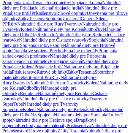
Pripojenia zariaďovacích predmetov
Pripájacie kolená
Náhradné
diely pre Pripájacie kolená
Pripájacie hrdlá
Náhradné diely pre
Pripájacie hrdlá
Príslušenstvo
Rúrové objímky
Upevnenia pre rúrové
objímky
Zátky
Tesnenia
Spotrebný materiál
Geberit Silent-
PP
Rúry
Náhradné diely pre Rúry
Tvarovky
Náhradné diely pre
Tvarovky
Kolená
Náhradné diely pre Kolená
Odbočky
Náhradné
diely pre Odbočky
Redukcie
Náhradné diely pre Redukcie
Čistiace
tvarovky
Náhradné diely pre Čistiace tvarovky
Spojenia
Náhradné
diely pre Spojenia
Hrdlové spoje
Náhradné diely pre Hrdlové
spoje
Drapákové spojenia
Prechody na iné materiály
Pripojenia
zariaďovacích predmetov
Náhradné diely pre Pripojenia
zariaďovacích predmetov
Pripájacie kolená
Náhradné diely pre
Pripájacie kolená
Pripájacie hrdlá
Náhradné diely pre Pripájacie
hrdlá
Príslušenstvo
Rúrové objímky
Zátky
Tesnenia
Spotrebný
materiál
Geberit Silent-Pro
Rúry
Náhradné diely pre
Rúry
Tvarovky
Náhradné diely pre Tvarovky
Kolená
Náhradné diely
pre Kolená
Odbočky
Náhradné diely pre
Odbočky
Redukcie
Náhradné diely pre Redukcie
Čistiace
tvarovky
Náhradné diely pre Čistiace tvarovky
Tvarovky
SuperTube
Náhradné diely pre Tvarovky
SuperTube
Kolená
Náhradné diely pre Kolená
Odbočky
Náhradné
diely pre Odbočky
Spojenia
Náhradné diely pre Spojenia
Hrdlové
spoje
Náhradné diely pre Hrdlové spoje
Drapákové
spojenia
Prechody na iné materiály
Príslušenstvo
Náhradné diely pre
Príslušenstvo
Rúrové objímky
Zátky
Tesnenia
Náhradné diely pre