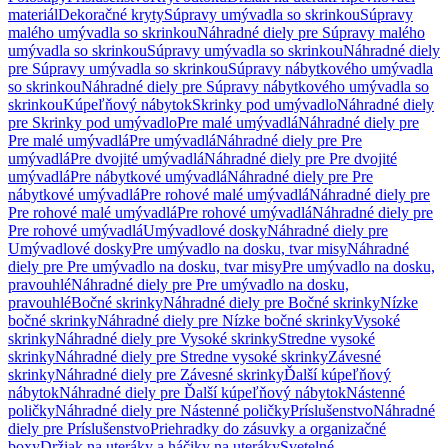
materiál
Dekoračné kryty
Súpravy umývadla so skrinkou
Súpravy
malého umývadla so skrinkou
Náhradné diely pre Súpravy malého
umývadla so skrinkou
Súpravy umývadla so skrinkou
Náhradné diely
pre Súpravy umývadla so skrinkou
Súpravy nábytkového umývadla
so skrinkou
Náhradné diely pre Súpravy nábytkového umývadla so
skrinkou
Kúpeľňový nábytok
Skrinky pod umývadlo
Náhradné diely
pre Skrinky pod umývadlo
Pre malé umývadlá
Náhradné diely pre
Pre malé umývadlá
Pre umývadlá
Náhradné diely pre Pre
umývadlá
Pre dvojité umývadlá
Náhradné diely pre Pre dvojité
umývadlá
Pre nábytkové umývadlá
Náhradné diely pre Pre
nábytkové umývadlá
Pre rohové malé umývadlá
Náhradné diely pre
Pre rohové malé umývadlá
Pre rohové umývadlá
Náhradné diely pre
Pre rohové umývadlá
Umývadlové dosky
Náhradné diely pre
Umývadlové dosky
Pre umývadlo na dosku, tvar misy
Náhradné
diely pre Pre umývadlo na dosku, tvar misy
Pre umývadlo na dosku,
pravouhlé
Náhradné diely pre Pre umývadlo na dosku,
pravouhlé
Bočné skrinky
Náhradné diely pre Bočné skrinky
Nízke
bočné skrinky
Náhradné diely pre Nízke bočné skrinky
Vysoké
skrinky
Náhradné diely pre Vysoké skrinky
Stredne vysoké
skrinky
Náhradné diely pre Stredne vysoké skrinky
Závesné
skrinky
Náhradné diely pre Závesné skrinky
Ďalší kúpeľňový
nábytok
Náhradné diely pre Ďalší kúpeľňový nábytok
Nástenné
poličky
Náhradné diely pre Nástenné poličky
Príslušenstvo
Náhradné
diely pre Príslušenstvo
Priehradky do zásuvky a organizačné
boxy
Držiak na uteráky a háčiky na uteráky
Svetelné