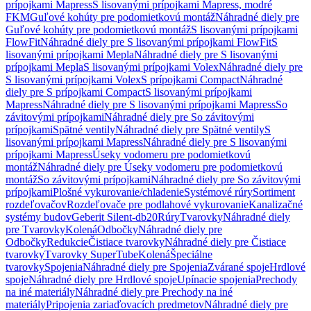
prípojkami Mapress
S lisovanými prípojkami Mapress, modré
FKM
Guľové kohúty pre podomietkovú montáž
Náhradné diely pre
Guľové kohúty pre podomietkovú montáž
S lisovanými prípojkami
FlowFit
Náhradné diely pre S lisovanými prípojkami FlowFit
S
lisovanými prípojkami Mepla
Náhradné diely pre S lisovanými
prípojkami Mepla
S lisovanými prípojkami Volex
Náhradné diely pre
S lisovanými prípojkami Volex
S prípojkami Compact
Náhradné
diely pre S prípojkami Compact
S lisovanými prípojkami
Mapress
Náhradné diely pre S lisovanými prípojkami Mapress
So
závitovými prípojkami
Náhradné diely pre So závitovými
prípojkami
Spätné ventily
Náhradné diely pre Spätné ventily
S
lisovanými prípojkami Mapress
Náhradné diely pre S lisovanými
prípojkami Mapress
Úseky vodomeru pre podomietkovú
montáž
Náhradné diely pre Úseky vodomeru pre podomietkovú
montáž
So závitovými prípojkami
Náhradné diely pre So závitovými
prípojkami
Plošné vykurovanie/chladenie
Systémové rúry
Sortiment
rozdeľovačov
Rozdeľovače pre podlahové vykurovanie
Kanalizačné
systémy budov
Geberit Silent-db20
Rúry
Tvarovky
Náhradné diely
pre Tvarovky
Kolená
Odbočky
Náhradné diely pre
Odbočky
Redukcie
Čistiace tvarovky
Náhradné diely pre Čistiace
tvarovky
Tvarovky SuperTube
Kolená
Špeciálne
tvarovky
Spojenia
Náhradné diely pre Spojenia
Zvárané spoje
Hrdlové
spoje
Náhradné diely pre Hrdlové spoje
Upínacie spojenia
Prechody
na iné materiály
Náhradné diely pre Prechody na iné
materiály
Pripojenia zariaďovacích predmetov
Náhradné diely pre