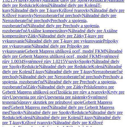
1.0215
Vsuvky
Spojky
Náhradné diely pre Spojky
Redukcie
Náhradné
diely pre Redukcie
Kolená
Náhradné diely pre Kolená
T-
kusy
Náhradné diely pre T-kusy
Krížové tvarovky
Náhradné diely pre
Krížové tvarovky
Nerozoberateľné prechody
Náhradné diely pre
Nerozoberateľné prechody
Prechody a spojenia,
rozoberateľné
Náhradné diely pre Prechody a spojenia,
rozoberateľné
Axiálne kompenzátory
Náhradné diely pre Axiálne
kompenzátory
Zátky
Náhradné diely pre Zátky
T-kusy pre
vykurovanie
Náhradné diely pre T-kusy pre vykurovanie
Prípojky
pre vykurovanie
Náhradné diely pre Prípojky pre
vykurovanie
Geberit Mapress uhlíková oceľ, modré FKM
Náhradné
diely pre Geberit Mapress uhlíková oceľ, modré FKM
Systémové
rúry 1.0034
Systémové rúry 1.0215
Vsuvky
Spojky
Náhradné diely
pre Spojky
Redukcie
Náhradné diely pre Redukcie
Kolená
Náhradné
diely pre Kolená
T-kusy
Náhradné diely pre T-kusy
Nerozoberateľné
prechody
Náhradné diely pre Nerozoberateľné prechody
Prechody a
spojenia, rozoberateľné
Náhradné diely pre Prechody a spojenia,
rozoberateľné
Zátky
Náhradné diely pre Zátky
Príslušenstvo pre
Geberit Mapress uhlíková oceľ
Izolácia pre rúry a tvarovky
Kryty pre
rúry
Upevnenia pre rúry
Upevnenia pre nástenky
Systémové
tesnenia
Súpravy skrutiek pre prírubové spoje
Geberit Mapress
meď
Geberit Mapress meď
Náhradné diely pre Geberit Mapress
meď
Spojky
Náhradné diely pre Spojky
Redukcie
Náhradné diely pre
Redukcie
Kolená
Náhradné diely pre Kolená
T-kusy
Náhradné diely
pre T-kusy
Krížové tvarovky
Náhradné diely pre Krížové