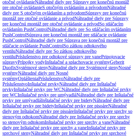
otočné ovládanie
Náhradné diely pre Súpravy pre konečnú montáž
pre otočné ovládanie
S otočným ovládaním a prívodom
Náhradné
diely pre S otočným ovládaním a prívodom
Súpravy pre konečnú
montáž pre otočné ovládanie a prívod
Náhradné diely pre Súpravy
pre konečnú montáž pre otočné ovládanie a prívod
So stláčacím
ovládaním PushControl
Náhradné diely pre So stláčacím ovládaním
PushControl
Súprava pre konečnú montáž pre stláčacie ovládanie
PushControl
Náhradné diely pre Súprava pre konečnú montáž pre
stláčacie ovládanie PushControl
So zátkou odtokového
ventilu
Náhradné diely pre So zátkou odtokového
ventilu
Príslušenstvo pre odtokové súpravy pre vane
Pripojovacie
súpravy
Prípojky vody
Inštalačné a splachovacie systémy
Geberit
Duofix
Systémové steny
Náhradné diely pre Systémové steny
Nosné
systémy
Náhradné diely pre Nosné
systémy
Opláštenia
Príslušenstvo
Náhradné diely pre
Príslušenstvo
Inštalačné prvky
Náhradné diely pre Inštalačné
prvky
Inštalačné prvky pre WC
Náhradné diely pre Inštalačné prvky
pre WC
Inštalačné prvky pre umývadlá
Náhradné diely pre Inštalačné
prvky pre umývadlá
Inštalačné prvky pre bidety
Náhradné diely pre
Inštalačné prvky pre bidety
Inštalačné prvky pre pisoáre
Náhradné
diely pre Inštalačné prvky pre pisoáre
Inštalačné prvky pre sprchy so
stenovým odtokom
Náhradné diely pre Inštalačné prvky pre sprchy
so stenovým odtokom
Inštalačné prvky pre sprchy a vane
Náhradné
diely pre Inštalačné prvky pre sprchy a vane
Inštalačné prvky pre
sprchové steny
Náhradné diely pre Inštalačné prvky pre sprchové