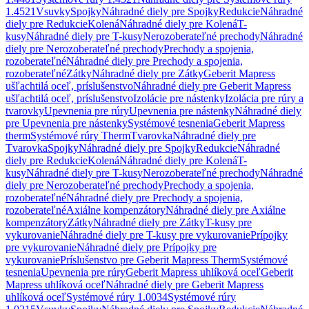
1.4521
Vsuvky
Spojky
Náhradné diely pre Spojky
Redukcie
Náhradné
diely pre Redukcie
Kolená
Náhradné diely pre Kolená
T-
kusy
Náhradné diely pre T-kusy
Nerozoberateľné prechody
Náhradné
diely pre Nerozoberateľné prechody
Prechody a spojenia,
rozoberateľné
Náhradné diely pre Prechody a spojenia,
rozoberateľné
Zátky
Náhradné diely pre Zátky
Geberit Mapress
ušľachtilá oceľ, príslušenstvo
Náhradné diely pre Geberit Mapress
ušľachtilá oceľ, príslušenstvo
Izolácie pre nástenky
Izolácia pre rúry a
tvarovky
Upevnenia pre rúry
Upevnenia pre nástenky
Náhradné diely
pre Upevnenia pre nástenky
Systémové tesnenia
Geberit Mapress
therm
Systémové rúry Therm
Tvarovka
Náhradné diely pre
Tvarovka
Spojky
Náhradné diely pre Spojky
Redukcie
Náhradné
diely pre Redukcie
Kolená
Náhradné diely pre Kolená
T-
kusy
Náhradné diely pre T-kusy
Nerozoberateľné prechody
Náhradné
diely pre Nerozoberateľné prechody
Prechody a spojenia,
rozoberateľné
Náhradné diely pre Prechody a spojenia,
rozoberateľné
Axiálne kompenzátory
Náhradné diely pre Axiálne
kompenzátory
Zátky
Náhradné diely pre Zátky
T-kusy pre
vykurovanie
Náhradné diely pre T-kusy pre vykurovanie
Prípojky
pre vykurovanie
Náhradné diely pre Prípojky pre
vykurovanie
Príslušenstvo pre Geberit Mapress Therm
Systémové
tesnenia
Upevnenia pre rúry
Geberit Mapress uhlíková oceľ
Geberit
Mapress uhlíková oceľ
Náhradné diely pre Geberit Mapress
uhlíková oceľ
Systémové rúry 1.0034
Systémové rúry