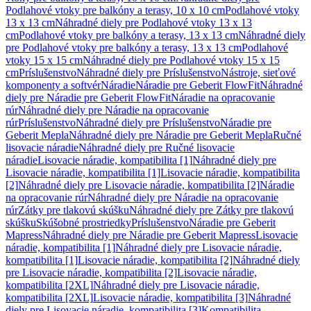
Podlahové vtoky pre balkóny a terasy, 10 x 10 cm
Podlahové vtoky
13 x 13 cm
Náhradné diely pre Podlahové vtoky 13 x 13
cm
Podlahové vtoky pre balkóny a terasy, 13 x 13 cm
Náhradné diely
pre Podlahové vtoky pre balkóny a terasy, 13 x 13 cm
Podlahové
vtoky 15 x 15 cm
Náhradné diely pre Podlahové vtoky 15 x 15
cm
Príslušenstvo
Náhradné diely pre Príslušenstvo
Nástroje, sieťové
komponenty a softvér
Náradie
Náradie pre Geberit FlowFit
Náhradné
diely pre Náradie pre Geberit FlowFit
Náradie na opracovanie
rúr
Náhradné diely pre Náradie na opracovanie
rúr
Príslušenstvo
Náhradné diely pre Príslušenstvo
Náradie pre
Geberit Mepla
Náhradné diely pre Náradie pre Geberit Mepla
Ručné
lisovacie náradie
Náhradné diely pre Ručné lisovacie
náradie
Lisovacie náradie, kompatibilita [1]
Náhradné diely pre
Lisovacie náradie, kompatibilita [1]
Lisovacie náradie, kompatibilita
[2]
Náhradné diely pre Lisovacie náradie, kompatibilita [2]
Náradie
na opracovanie rúr
Náhradné diely pre Náradie na opracovanie
rúr
Zátky pre tlakovú skúšku
Náhradné diely pre Zátky pre tlakovú
skúšku
Skúšobné prostriedky
Príslušenstvo
Náradie pre Geberit
Mapress
Náhradné diely pre Náradie pre Geberit Mapress
Lisovacie
náradie, kompatibilita [1]
Náhradné diely pre Lisovacie náradie,
kompatibilita [1]
Lisovacie náradie, kompatibilita [2]
Náhradné diely
pre Lisovacie náradie, kompatibilita [2]
Lisovacie náradie,
kompatibilita [2XL]
Náhradné diely pre Lisovacie náradie,
kompatibilita [2XL]
Lisovacie náradie, kompatibilita [3]
Náhradné
diely pre Lisovacie náradie, kompatibilita [3]
Kompatibilita