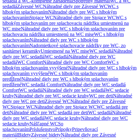
sedadlá a WC-kompletné zariadenia
Spotrebný materiál
WC a WC
sedadlá
Závesné WC
Náhradné diely pre Závesné WC
WC s
hlbokým splachovaním
Náhradné diely pre WC s hlbokým
splachovaním
Stojace WC
Náhradné diely pre Stojace WC
WC s
hlbokým splachovaním pre splachovaciu nádržku umiestnenú na
WC mise
Náhradné diely pre WC s hlbokým splachovaním pre
splachovaciu nádržku umiestnenú na WC mise
WC s hlbokým
splachovaním
Náhradné diely pre WC s hlbokým
splachovaním
Nadomietkové splachovacie nádržky pre WC, zo
sanitárnej keramiky
Umiestnené na WC mise
WC sedadlá
Náhradné
diely pre WC sedadlá
WC sedadlá
Náhradné diely pre WC
sedadlá
WC Comfort
Náhradné diely pre WC Comfort
WC s
hlbokým splachovaním vyvýšené
Náhradné diely pre WC s hlbokým
splachovaním vyvýšené
WC s hlbokým splachovaním
predĺžené
Náhradné diely pre WC s hlbokým splachovaním
predĺžené
WC sedadlá Comfort
Náhradné diely pre WC sedadlá
Comfort
WC sedadlá
Náhradné diely pre WC sedadlá
WC sedacie
kruhy
Náhradné diely pre WC sedacie kruhy
WC pre deti
Náhradné
diely pre WC pre deti
Závesné WC
Náhradné diely pre Závesné
WC
Stojace WC
Náhradné diely pre Stojace WC
WC sedadlá pre
deti
Náhradné diely pre WC sedadlá pre deti
WC sedadlá
Náhradné
diely pre WC sedadlá
WC sedacie kruhy
Náhradné diely pre WC
sedacie kruhy
Nášľapné WC
So
splachovaním
Príslušenstvo
Prípojky
Pripevňovací
materiál
Bidety
Závesné bidety
Náhradné diely pre Závesné