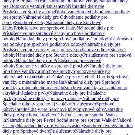
diely pre Pripájacia rúra s hrdlom
Odtokové ventily
Náhradné diely
pre Odtokové ventily
Príslušenstvo
Náhradné diely pre
Príslušenstvo
Sprchy a kúpeľňové vane
Sprchy
Odvodnenie podlahy
pre sprchy
Náhradné diely pre Odvodnenie podlahy pre
sprchy
Sprchové žľaby
Náhradné diely pre Sprchové
žľaby
Príslušenstvo pre sprchové žľaby
Náhradné diely pre
Príslušenstvo pre sprchové žľaby
Sprchové podlahové
odtoky
Náhradné diely pre Sprchové podlahové odtoky
Príslušenstvo
pre odtoky pre sprchové podlahové odtoky
Náhradné diely pre
Príslušenstvo pre odtoky pre sprchové podlahové odtoky
Stenové
odtoky
Náhradné diely pre Stenové odtoky
Príslušenstvo pre stenové
odtoky
Náhradné diely pre Príslušenstvo pre stenové
odtoky
Sprchové vaničky a sprchové plochy
Náhradné diely pre
Sprchové vaničky a sprchové plochy
Sprchové vaničky z
minerálneho materiálu a inštalačné prvky Geberit Duofix
Sprchové
vaničky z minerálneho materiálu
Náhradné diely pre Sprchové
vaničky z minerálneho materiálu
Sprchové vaničky zo sanitárneho
akrylátu
Inštalačné prvky
Náhradné diely pre Inštalačné
prvky
Špeciálne odtoky sprchovej vaničky
Náhradné diely pre
Špeciálne odtoky sprchovej vaničky
Príslušenstvo
Sprchové
kúty
Náhradné diely pre Sprchové kúty
Sprchové kúty
Náhradné
diely pre Sprchové kúty
Pevné bočné steny pre sprchu Walk-
in
Náhradné diely pre Pevné bočné steny pre sprchu Walk-in
Vaňové
zásteny
Náhradné diely pre Vaňové zásteny
Sprchové dvere
Náhradné
diely pre Sprchové dvere
Príslušenstvo
Náhradné diely pre