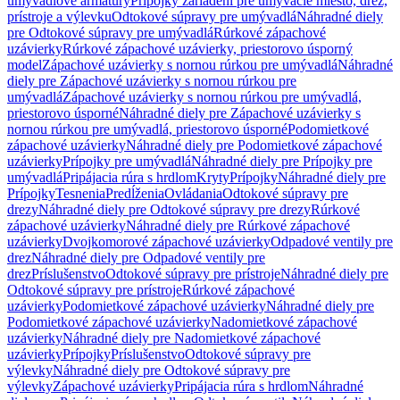
umývadlové armatúry
Prípojky zariadení pre umývacie miesto, drez,
prístroje a výlevku
Odtokové súpravy pre umývadlá
Náhradné diely
pre Odtokové súpravy pre umývadlá
Rúrkové zápachové
uzávierky
Rúrkové zápachové uzávierky, priestorovo úsporný
model
Zápachové uzávierky s nornou rúrkou pre umývadlá
Náhradné
diely pre Zápachové uzávierky s nornou rúrkou pre
umývadlá
Zápachové uzávierky s nornou rúrkou pre umývadlá,
priestorovo úsporné
Náhradné diely pre Zápachové uzávierky s
nornou rúrkou pre umývadlá, priestorovo úsporné
Podomietkové
zápachové uzávierky
Náhradné diely pre Podomietkové zápachové
uzávierky
Prípojky pre umývadlá
Náhradné diely pre Prípojky pre
umývadlá
Pripájacia rúra s hrdlom
Kryty
Prípojky
Náhradné diely pre
Prípojky
Tesnenia
Predĺženia
Ovládania
Odtokové súpravy pre
drezy
Náhradné diely pre Odtokové súpravy pre drezy
Rúrkové
zápachové uzávierky
Náhradné diely pre Rúrkové zápachové
uzávierky
Dvojkomorové zápachové uzávierky
Odpadové ventily pre
drez
Náhradné diely pre Odpadové ventily pre
drez
Príslušenstvo
Odtokové súpravy pre prístroje
Náhradné diely pre
Odtokové súpravy pre prístroje
Rúrkové zápachové
uzávierky
Podomietkové zápachové uzávierky
Náhradné diely pre
Podomietkové zápachové uzávierky
Nadomietkové zápachové
uzávierky
Náhradné diely pre Nadomietkové zápachové
uzávierky
Prípojky
Príslušenstvo
Odtokové súpravy pre
výlevky
Náhradné diely pre Odtokové súpravy pre
výlevky
Zápachové uzávierky
Pripájacia rúra s hrdlom
Náhradné