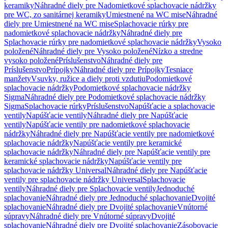
keramiky
Náhradné diely pre Nadomietkové splachovacie nádržky
pre WC, zo sanitárnej keramiky
Umiestnené na WC mise
Náhradné
diely pre Umiestnené na WC mise
Splachovacie rúrky pre
nadomietkové splachovacie nádržky
Náhradné diely pre
Splachovacie rúrky pre nadomietkové splachovacie nádržky
Vysoko
položené
Náhradné diely pre Vysoko položené
Nízko a stredne
vysoko položené
Príslušenstvo
Náhradné diely pre
Príslušenstvo
Prípojky
Náhradné diely pre Prípojky
Tesniace
manžety
Vsuvky, ružice a diely proti vzdutiu
Podomietkové
splachovacie nádržky
Podomietkové splachovacie nádržky
Sigma
Náhradné diely pre Podomietkové splachovacie nádržky
Sigma
Splachovacie rúrky
Príslušenstvo
Napúšťacie a splachovacie
ventily
Napúšťacie ventily
Náhradné diely pre Napúšťacie
ventily
Napúšťacie ventily pre nadomietkové splachovacie
nádržky
Náhradné diely pre Napúšťacie ventily pre nadomietkové
splachovacie nádržky
Napúšťacie ventily pre keramické
splachovacie nádržky
Náhradné diely pre Napúšťacie ventily pre
keramické splachovacie nádržky
Napúšťacie ventily pre
splachovacie nádržky Universal
Náhradné diely pre Napúšťacie
ventily pre splachovacie nádržky Universal
Splachovacie
ventily
Náhradné diely pre Splachovacie ventily
Jednoduché
splachovanie
Náhradné diely pre Jednoduché splachovanie
Dvojité
splachovanie
Náhradné diely pre Dvojité splachovanie
Vnútorné
súpravy
Náhradné diely pre Vnútorné súpravy
Dvojité
splachovanie
Náhradné diely pre Dvojité splachovanie
Zásobovacie