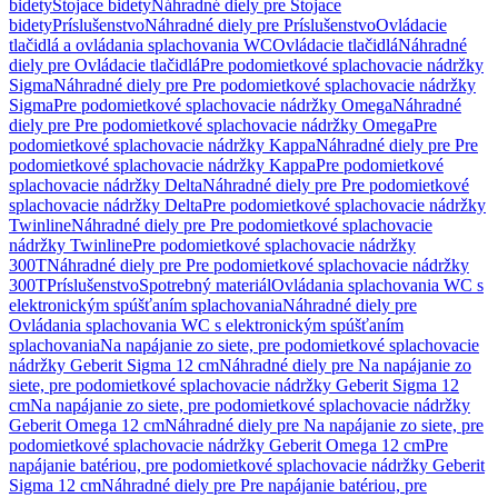
bidety
Stojace bidety
Náhradné diely pre Stojace
bidety
Príslušenstvo
Náhradné diely pre Príslušenstvo
Ovládacie
tlačidlá a ovládania splachovania WC
Ovládacie tlačidlá
Náhradné
diely pre Ovládacie tlačidlá
Pre podomietkové splachovacie nádržky
Sigma
Náhradné diely pre Pre podomietkové splachovacie nádržky
Sigma
Pre podomietkové splachovacie nádržky Omega
Náhradné
diely pre Pre podomietkové splachovacie nádržky Omega
Pre
podomietkové splachovacie nádržky Kappa
Náhradné diely pre Pre
podomietkové splachovacie nádržky Kappa
Pre podomietkové
splachovacie nádržky Delta
Náhradné diely pre Pre podomietkové
splachovacie nádržky Delta
Pre podomietkové splachovacie nádržky
Twinline
Náhradné diely pre Pre podomietkové splachovacie
nádržky Twinline
Pre podomietkové splachovacie nádržky
300T
Náhradné diely pre Pre podomietkové splachovacie nádržky
300T
Príslušenstvo
Spotrebný materiál
Ovládania splachovania WC s
elektronickým spúšťaním splachovania
Náhradné diely pre
Ovládania splachovania WC s elektronickým spúšťaním
splachovania
Na napájanie zo siete, pre podomietkové splachovacie
nádržky Geberit Sigma 12 cm
Náhradné diely pre Na napájanie zo
siete, pre podomietkové splachovacie nádržky Geberit Sigma 12
cm
Na napájanie zo siete, pre podomietkové splachovacie nádržky
Geberit Omega 12 cm
Náhradné diely pre Na napájanie zo siete, pre
podomietkové splachovacie nádržky Geberit Omega 12 cm
Pre
napájanie batériou, pre podomietkové splachovacie nádržky Geberit
Sigma 12 cm
Náhradné diely pre Pre napájanie batériou, pre