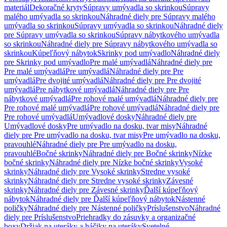
materiál
Dekoračné kryty
Súpravy umývadla so skrinkou
Súpravy
malého umývadla so skrinkou
Náhradné diely pre Súpravy malého
umývadla so skrinkou
Súpravy umývadla so skrinkou
Náhradné diely
pre Súpravy umývadla so skrinkou
Súpravy nábytkového umývadla
so skrinkou
Náhradné diely pre Súpravy nábytkového umývadla so
skrinkou
Kúpeľňový nábytok
Skrinky pod umývadlo
Náhradné diely
pre Skrinky pod umývadlo
Pre malé umývadlá
Náhradné diely pre
Pre malé umývadlá
Pre umývadlá
Náhradné diely pre Pre
umývadlá
Pre dvojité umývadlá
Náhradné diely pre Pre dvojité
umývadlá
Pre nábytkové umývadlá
Náhradné diely pre Pre
nábytkové umývadlá
Pre rohové malé umývadlá
Náhradné diely pre
Pre rohové malé umývadlá
Pre rohové umývadlá
Náhradné diely pre
Pre rohové umývadlá
Umývadlové dosky
Náhradné diely pre
Umývadlové dosky
Pre umývadlo na dosku, tvar misy
Náhradné
diely pre Pre umývadlo na dosku, tvar misy
Pre umývadlo na dosku,
pravouhlé
Náhradné diely pre Pre umývadlo na dosku,
pravouhlé
Bočné skrinky
Náhradné diely pre Bočné skrinky
Nízke
bočné skrinky
Náhradné diely pre Nízke bočné skrinky
Vysoké
skrinky
Náhradné diely pre Vysoké skrinky
Stredne vysoké
skrinky
Náhradné diely pre Stredne vysoké skrinky
Závesné
skrinky
Náhradné diely pre Závesné skrinky
Ďalší kúpeľňový
nábytok
Náhradné diely pre Ďalší kúpeľňový nábytok
Nástenné
poličky
Náhradné diely pre Nástenné poličky
Príslušenstvo
Náhradné
diely pre Príslušenstvo
Priehradky do zásuvky a organizačné
boxy
Držiak na uteráky a háčiky na uteráky
Svetelné