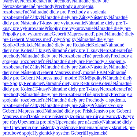
tvarovky
Nerozoberateľné prechody
Náhradné diely pre
Nerozoberateľné prechody
Prechody a spojenia,
rozoberateľné
Náhradné diely pre Prechody a spojenia,
rozoberateľné
Zátky
Náhradné diely pre Zátky
Nástenky
Náhradné
diely pre Nástenky
T-kusy pre vykurovanie
Náhradné diely pre T-
kusy pre vykurovanie
Prípojky pre vykurovanie
Náhradné diely pre
Prípojky pre vykurovanie
Geberit Mapress meď, plyn
Náhradné diely
pre Geberit Mapress meď, plyn
Spojky
Náhradné diely pre
Spojky
Redukcie
Náhradné diely pre Redukcie
Kolená
Náhradné
diely pre Kolená
T-kusy
Náhradné diely pre T-kusy
Nerozoberateľné
prechody
Náhradné diely pre Nerozoberateľné prechody
Prechody a
spojenia, rozoberateľné
Náhradné diely pre Prechody a spojenia,
rozoberateľné
Zátky
Náhradné diely pre Zátky
Nástenky
Náhradné
diely pre Nástenky
Geberit Mapress meď, modré FKM
Náhradné
diely pre Geberit Mapress meď, modré FKM
Spojky
Náhradné diely
pre Spojky
Redukcie
Náhradné diely pre Redukcie
Kolená
Náhradné
diely pre Kolená
T-kusy
Náhradné diely pre T-kusy
Nerozoberateľné
prechody
Náhradné diely pre Nerozoberateľné prechody
Prechody a
spojenia, rozoberateľné
Náhradné diely pre Prechody a spojenia,
rozoberateľné
Zátky
Náhradné diely pre Zátky
Príslušenstvo pre
Geberit Mapress meď
Náhradné diely pre Príslušenstvo pre Geberit
Mapress meď
Izolácie pre nástenky
Izolácia pre rúry a tvarovky
Kryty
pre rúry
Upevnenia pre rúry
Upevnenia pre nástenky
Náhradné diely
pre Upevnenia pre nástenky
Systémové tesnenia
Súpravy skrutiek pre
prírubové spoje
Hygienický systém Geberit
Hygienické