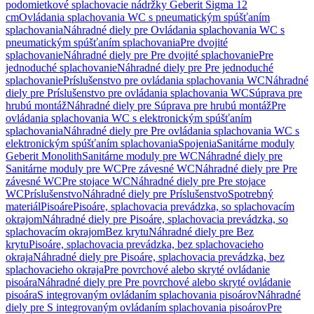
podomietkové splachovacie nádržky Geberit Sigma 12
cm
Ovládania splachovania WC s pneumatickým spúšťaním
splachovania
Náhradné diely pre Ovládania splachovania WC s
pneumatickým spúšťaním splachovania
Pre dvojité
splachovanie
Náhradné diely pre Pre dvojité splachovanie
Pre
jednoduché splachovanie
Náhradné diely pre Pre jednoduché
splachovanie
Príslušenstvo pre ovládania splachovania WC
Náhradné
diely pre Príslušenstvo pre ovládania splachovania WC
Súprava pre
hrubú montáž
Náhradné diely pre Súprava pre hrubú montáž
Pre
ovládania splachovania WC s elektronickým spúšťaním
splachovania
Náhradné diely pre Pre ovládania splachovania WC s
elektronickým spúšťaním splachovania
Spojenia
Sanitárne moduly
Geberit Monolith
Sanitárne moduly pre WC
Náhradné diely pre
Sanitárne moduly pre WC
Pre závesné WC
Náhradné diely pre Pre
závesné WC
Pre stojace WC
Náhradné diely pre Pre stojace
WC
Príslušenstvo
Náhradné diely pre Príslušenstvo
Spotrebný
materiál
Pisoáre
Pisoáre, splachovacia prevádzka, so splachovacím
okrajom
Náhradné diely pre Pisoáre, splachovacia prevádzka, so
splachovacím okrajom
Bez krytu
Náhradné diely pre Bez
krytu
Pisoáre, splachovacia prevádzka, bez splachovacieho
okraja
Náhradné diely pre Pisoáre, splachovacia prevádzka, bez
splachovacieho okraja
Pre povrchové alebo skryté ovládanie
pisoára
Náhradné diely pre Pre povrchové alebo skryté ovládanie
pisoára
S integrovaným ovládaním splachovania pisoárov
Náhradné
diely pre S integrovaným ovládaním splachovania pisoárov
Pre