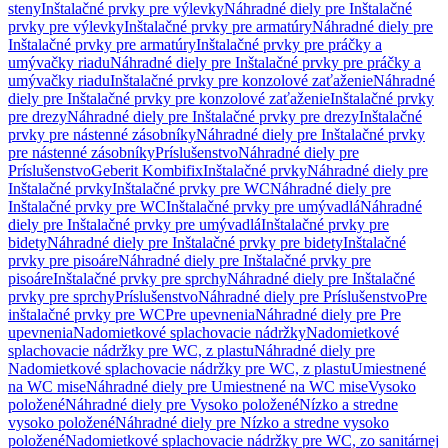
steny
Inštalačné prvky pre výlevky
Náhradné diely pre Inštalačné
prvky pre výlevky
Inštalačné prvky pre armatúry
Náhradné diely pre
Inštalačné prvky pre armatúry
Inštalačné prvky pre práčky a
umývačky riadu
Náhradné diely pre Inštalačné prvky pre práčky a
umývačky riadu
Inštalačné prvky pre konzolové zaťaženie
Náhradné
diely pre Inštalačné prvky pre konzolové zaťaženie
Inštalačné prvky
pre drezy
Náhradné diely pre Inštalačné prvky pre drezy
Inštalačné
prvky pre nástenné zásobníky
Náhradné diely pre Inštalačné prvky
pre nástenné zásobníky
Príslušenstvo
Náhradné diely pre
Príslušenstvo
Geberit Kombifix
Inštalačné prvky
Náhradné diely pre
Inštalačné prvky
Inštalačné prvky pre WC
Náhradné diely pre
Inštalačné prvky pre WC
Inštalačné prvky pre umývadlá
Náhradné
diely pre Inštalačné prvky pre umývadlá
Inštalačné prvky pre
bidety
Náhradné diely pre Inštalačné prvky pre bidety
Inštalačné
prvky pre pisoáre
Náhradné diely pre Inštalačné prvky pre
pisoáre
Inštalačné prvky pre sprchy
Náhradné diely pre Inštalačné
prvky pre sprchy
Príslušenstvo
Náhradné diely pre Príslušenstvo
Pre
inštalačné prvky pre WC
Pre upevnenia
Náhradné diely pre Pre
upevnenia
Nadomietkové splachovacie nádržky
Nadomietkové
splachovacie nádržky pre WC, z plastu
Náhradné diely pre
Nadomietkové splachovacie nádržky pre WC, z plastu
Umiestnené
na WC mise
Náhradné diely pre Umiestnené na WC mise
Vysoko
položené
Náhradné diely pre Vysoko položené
Nízko a stredne
vysoko položené
Náhradné diely pre Nízko a stredne vysoko
položené
Nadomietkové splachovacie nádržky pre WC, zo sanitárnej