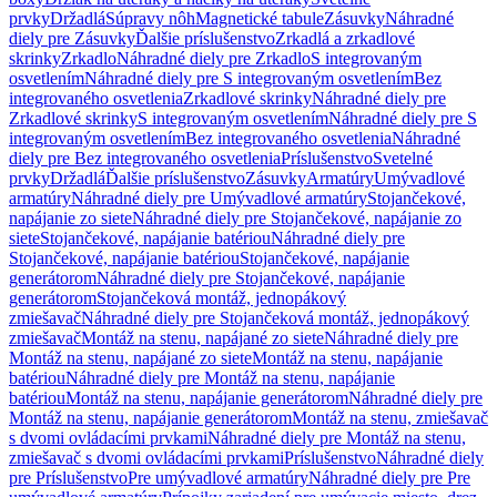
prvky
Držadlá
Súpravy nôh
Magnetické tabule
Zásuvky
Náhradné
diely pre Zásuvky
Ďalšie príslušenstvo
Zrkadlá a zrkadlové
skrinky
Zrkadlo
Náhradné diely pre Zrkadlo
S integrovaným
osvetlením
Náhradné diely pre S integrovaným osvetlením
Bez
integrovaného osvetlenia
Zrkadlové skrinky
Náhradné diely pre
Zrkadlové skrinky
S integrovaným osvetlením
Náhradné diely pre S
integrovaným osvetlením
Bez integrovaného osvetlenia
Náhradné
diely pre Bez integrovaného osvetlenia
Príslušenstvo
Svetelné
prvky
Držadlá
Ďalšie príslušenstvo
Zásuvky
Armatúry
Umývadlové
armatúry
Náhradné diely pre Umývadlové armatúry
Stojančekové,
napájanie zo siete
Náhradné diely pre Stojančekové, napájanie zo
siete
Stojančekové, napájanie batériou
Náhradné diely pre
Stojančekové, napájanie batériou
Stojančekové, napájanie
generátorom
Náhradné diely pre Stojančekové, napájanie
generátorom
Stojančeková montáž, jednopákový
zmiešavač
Náhradné diely pre Stojančeková montáž, jednopákový
zmiešavač
Montáž na stenu, napájané zo siete
Náhradné diely pre
Montáž na stenu, napájané zo siete
Montáž na stenu, napájanie
batériou
Náhradné diely pre Montáž na stenu, napájanie
batériou
Montáž na stenu, napájanie generátorom
Náhradné diely pre
Montáž na stenu, napájanie generátorom
Montáž na stenu, zmiešavač
s dvomi ovládacími prvkami
Náhradné diely pre Montáž na stenu,
zmiešavač s dvomi ovládacími prvkami
Príslušenstvo
Náhradné diely
pre Príslušenstvo
Pre umývadlové armatúry
Náhradné diely pre Pre