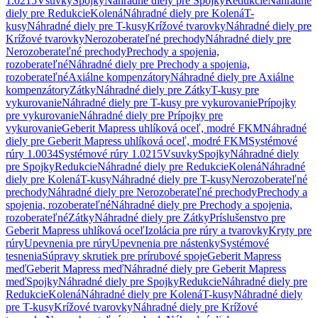
1.0215
Vsuvky
Spojky
Náhradné diely pre Spojky
Redukcie
Náhradné
diely pre Redukcie
Kolená
Náhradné diely pre Kolená
T-
kusy
Náhradné diely pre T-kusy
Krížové tvarovky
Náhradné diely pre
Krížové tvarovky
Nerozoberateľné prechody
Náhradné diely pre
Nerozoberateľné prechody
Prechody a spojenia,
rozoberateľné
Náhradné diely pre Prechody a spojenia,
rozoberateľné
Axiálne kompenzátory
Náhradné diely pre Axiálne
kompenzátory
Zátky
Náhradné diely pre Zátky
T-kusy pre
vykurovanie
Náhradné diely pre T-kusy pre vykurovanie
Prípojky
pre vykurovanie
Náhradné diely pre Prípojky pre
vykurovanie
Geberit Mapress uhlíková oceľ, modré FKM
Náhradné
diely pre Geberit Mapress uhlíková oceľ, modré FKM
Systémové
rúry 1.0034
Systémové rúry 1.0215
Vsuvky
Spojky
Náhradné diely
pre Spojky
Redukcie
Náhradné diely pre Redukcie
Kolená
Náhradné
diely pre Kolená
T-kusy
Náhradné diely pre T-kusy
Nerozoberateľné
prechody
Náhradné diely pre Nerozoberateľné prechody
Prechody a
spojenia, rozoberateľné
Náhradné diely pre Prechody a spojenia,
rozoberateľné
Zátky
Náhradné diely pre Zátky
Príslušenstvo pre
Geberit Mapress uhlíková oceľ
Izolácia pre rúry a tvarovky
Kryty pre
rúry
Upevnenia pre rúry
Upevnenia pre nástenky
Systémové
tesnenia
Súpravy skrutiek pre prírubové spoje
Geberit Mapress
meď
Geberit Mapress meď
Náhradné diely pre Geberit Mapress
meď
Spojky
Náhradné diely pre Spojky
Redukcie
Náhradné diely pre
Redukcie
Kolená
Náhradné diely pre Kolená
T-kusy
Náhradné diely
pre T-kusy
Krížové tvarovky
Náhradné diely pre Krížové