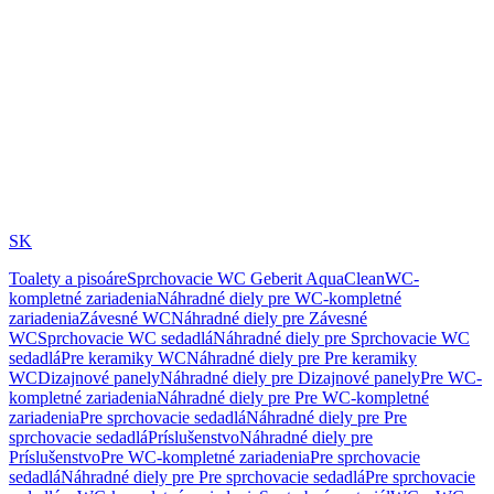
SK
Toalety a pisoáre
Sprchovacie WC Geberit AquaClean
WC-
kompletné zariadenia
Náhradné diely pre WC-kompletné
zariadenia
Závesné WC
Náhradné diely pre Závesné
WC
Sprchovacie WC sedadlá
Náhradné diely pre Sprchovacie WC
sedadlá
Pre keramiky WC
Náhradné diely pre Pre keramiky
WC
Dizajnové panely
Náhradné diely pre Dizajnové panely
Pre WC-
kompletné zariadenia
Náhradné diely pre Pre WC-kompletné
zariadenia
Pre sprchovacie sedadlá
Náhradné diely pre Pre
sprchovacie sedadlá
Príslušenstvo
Náhradné diely pre
Príslušenstvo
Pre WC-kompletné zariadenia
Pre sprchovacie
sedadlá
Náhradné diely pre Pre sprchovacie sedadlá
Pre sprchovacie