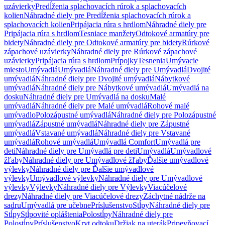
uzávierky
Predĺženia splachovacích rúrok a splachovacích
kolien
Náhradné diely pre Predĺženia splachovacích rúrok a
splachovacích kolien
Pripájacia rúra s hrdlom
Náhradné diely pre
Pripájacia rúra s hrdlom
Tesniace manžety
Odtokové armatúry pre
bidety
Náhradné diely pre Odtokové armatúry pre bidety
Rúrkové
zápachové uzávierky
Náhradné diely pre Rúrkové zápachové
uzávierky
Pripájacia rúra s hrdlom
Prípojky
Tesnenia
Umývacie
miesto
Umývadlá
Umývadlá
Náhradné diely pre Umývadlá
Dvojité
umývadlá
Náhradné diely pre Dvojité umývadlá
Nábytkové
umývadlá
Náhradné diely pre Nábytkové umývadlá
Umývadlá na
dosku
Náhradné diely pre Umývadlá na dosku
Malé
umývadlá
Náhradné diely pre Malé umývadlá
Rohové malé
umývadlo
Polozápustné umývadlá
Náhradné diely pre Polozápustné
umývadlá
Zápustné umývadlá
Náhradné diely pre Zápustné
umývadlá
Vstavané umývadlá
Náhradné diely pre Vstavané
umývadlá
Rohové umývadlá
Umývadlá Comfort
Umývadlá pre
deti
Náhradné diely pre Umývadlá pre deti
Umývadlá
Umývadlové
žľaby
Náhradné diely pre Umývadlové žľaby
Ďalšie umývadlové
výlevky
Náhradné diely pre Ďalšie umývadlové
výlevky
Umývadlové výlevky
Náhradné diely pre Umývadlové
výlevky
Výlevky
Náhradné diely pre Výlevky
Viacúčelové
drezy
Náhradné diely pre Viacúčelové drezy
Záchytné nádrže na
sadru
Umývadlá pre učebne
Príslušenstvo
Stĺpy
Náhradné diely pre
Stĺpy
Stĺpovité opláštenia
Polostĺpy
Náhradné diely pre
Polostĺpy
Príslušenstvo
Kryt odtoku
Držiak na uterák
Pripevňovací