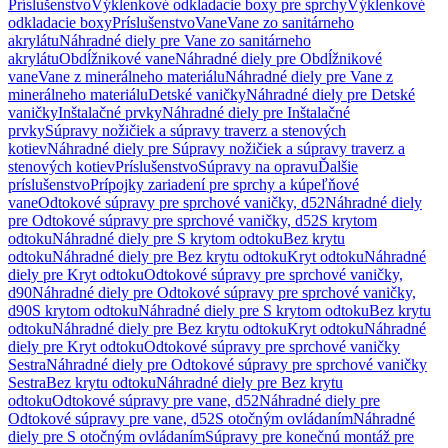
Príslušenstvo
Výklenkové odkladacie boxy pre sprchy
Výklenkové
odkladacie boxy
Príslušenstvo
Vane
Vane zo sanitárneho
akrylátu
Náhradné diely pre Vane zo sanitárneho
akrylátu
Obdĺžnikové vane
Náhradné diely pre Obdĺžnikové
vane
Vane z minerálneho materiálu
Náhradné diely pre Vane z
minerálneho materiálu
Detské vaničky
Náhradné diely pre Detské
vaničky
Inštalačné prvky
Náhradné diely pre Inštalačné
prvky
Súpravy nožičiek a súpravy traverz a stenových
kotiev
Náhradné diely pre Súpravy nožičiek a súpravy traverz a
stenových kotiev
Príslušenstvo
Súpravy na opravu
Ďalšie
príslušenstvo
Prípojky zariadení pre sprchy a kúpeľňové
vane
Odtokové súpravy pre sprchové vaničky, d52
Náhradné diely
pre Odtokové súpravy pre sprchové vaničky, d52
S krytom
odtoku
Náhradné diely pre S krytom odtoku
Bez krytu
odtoku
Náhradné diely pre Bez krytu odtoku
Kryt odtoku
Náhradné
diely pre Kryt odtoku
Odtokové súpravy pre sprchové vaničky,
d90
Náhradné diely pre Odtokové súpravy pre sprchové vaničky,
d90
S krytom odtoku
Náhradné diely pre S krytom odtoku
Bez krytu
odtoku
Náhradné diely pre Bez krytu odtoku
Kryt odtoku
Náhradné
diely pre Kryt odtoku
Odtokové súpravy pre sprchové vaničky
Sestra
Náhradné diely pre Odtokové súpravy pre sprchové vaničky
Sestra
Bez krytu odtoku
Náhradné diely pre Bez krytu
odtoku
Odtokové súpravy pre vane, d52
Náhradné diely pre
Odtokové súpravy pre vane, d52
S otočným ovládaním
Náhradné
diely pre S otočným ovládaním
Súpravy pre konečnú montáž pre