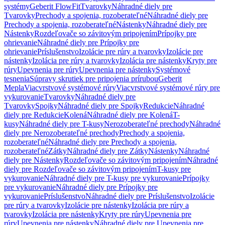
systémy
Geberit FlowFit
Tvarovky
Náhradné diely pre
Tvarovky
Prechody a spojenia, rozoberateľné
Náhradné diely pre
Prechody a spojenia, rozoberateľné
Nástenky
Náhradné diely pre
Nástenky
Rozdeľovače so závitovým pripojením
Prípojky pre
ohrievanie
Náhradné diely pre Prípojky pre
ohrievanie
Príslušenstvo
Izolácie pre rúry a tvarovky
Izolácie pre
nástenky
Izolácia pre rúry a tvarovky
Izolácia pre nástenky
Kryty pre
rúry
Upevnenia pre rúry
Upevnenia pre nástenky
Systémové
tesnenia
Súpravy skrutiek pre pripojenia prírubou
Geberit
Mepla
Viacvrstvové systémové rúry
Viacvrstvové systémové rúry pre
vykurovanie
Tvarovky
Náhradné diely pre
Tvarovky
Spojky
Náhradné diely pre Spojky
Redukcie
Náhradné
diely pre Redukcie
Kolená
Náhradné diely pre Kolená
T-
kusy
Náhradné diely pre T-kusy
Nerozoberateľné prechody
Náhradné
diely pre Nerozoberateľné prechody
Prechody a spojenia,
rozoberateľné
Náhradné diely pre Prechody a spojenia,
rozoberateľné
Zátky
Náhradné diely pre Zátky
Nástenky
Náhradné
diely pre Nástenky
Rozdeľovače so závitovým pripojením
Náhradné
diely pre Rozdeľovače so závitovým pripojením
T-kusy pre
vykurovanie
Náhradné diely pre T-kusy pre vykurovanie
Prípojky
pre vykurovanie
Náhradné diely pre Prípojky pre
vykurovanie
Príslušenstvo
Náhradné diely pre Príslušenstvo
Izolácie
pre rúry a tvarovky
Izolácie pre nástenky
Izolácia pre rúry a
tvarovky
Izolácia pre nástenky
Kryty pre rúry
Upevnenia pre
rúry
Upevnenia pre nástenky
Náhradné diely pre Upevnenia pre