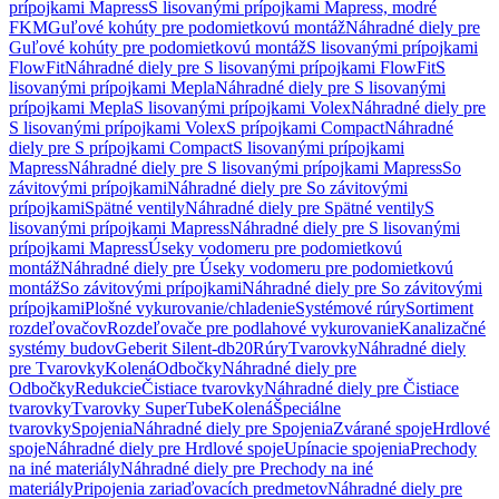
prípojkami Mapress
S lisovanými prípojkami Mapress, modré
FKM
Guľové kohúty pre podomietkovú montáž
Náhradné diely pre
Guľové kohúty pre podomietkovú montáž
S lisovanými prípojkami
FlowFit
Náhradné diely pre S lisovanými prípojkami FlowFit
S
lisovanými prípojkami Mepla
Náhradné diely pre S lisovanými
prípojkami Mepla
S lisovanými prípojkami Volex
Náhradné diely pre
S lisovanými prípojkami Volex
S prípojkami Compact
Náhradné
diely pre S prípojkami Compact
S lisovanými prípojkami
Mapress
Náhradné diely pre S lisovanými prípojkami Mapress
So
závitovými prípojkami
Náhradné diely pre So závitovými
prípojkami
Spätné ventily
Náhradné diely pre Spätné ventily
S
lisovanými prípojkami Mapress
Náhradné diely pre S lisovanými
prípojkami Mapress
Úseky vodomeru pre podomietkovú
montáž
Náhradné diely pre Úseky vodomeru pre podomietkovú
montáž
So závitovými prípojkami
Náhradné diely pre So závitovými
prípojkami
Plošné vykurovanie/chladenie
Systémové rúry
Sortiment
rozdeľovačov
Rozdeľovače pre podlahové vykurovanie
Kanalizačné
systémy budov
Geberit Silent-db20
Rúry
Tvarovky
Náhradné diely
pre Tvarovky
Kolená
Odbočky
Náhradné diely pre
Odbočky
Redukcie
Čistiace tvarovky
Náhradné diely pre Čistiace
tvarovky
Tvarovky SuperTube
Kolená
Špeciálne
tvarovky
Spojenia
Náhradné diely pre Spojenia
Zvárané spoje
Hrdlové
spoje
Náhradné diely pre Hrdlové spoje
Upínacie spojenia
Prechody
na iné materiály
Náhradné diely pre Prechody na iné
materiály
Pripojenia zariaďovacích predmetov
Náhradné diely pre