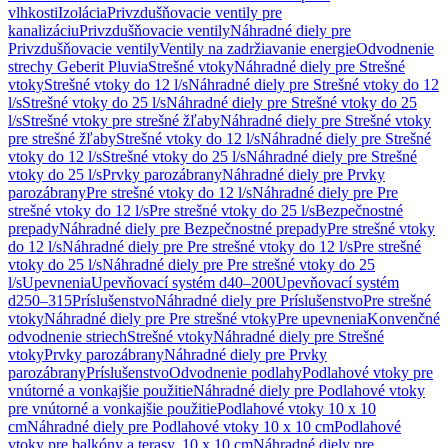
vlhkosti
Izolácia
Privzdušňovacie ventily pre
kanalizáciu
Privzdušňovacie ventily
Náhradné diely pre
Privzdušňovacie ventily
Ventily na zadržiavanie energie
Odvodnenie
strechy Geberit Pluvia
Strešné vtoky
Náhradné diely pre Strešné
vtoky
Strešné vtoky do 12 l/s
Náhradné diely pre Strešné vtoky do 12
l/s
Strešné vtoky do 25 l/s
Náhradné diely pre Strešné vtoky do 25
l/s
Strešné vtoky pre strešné žľaby
Náhradné diely pre Strešné vtoky
pre strešné žľaby
Strešné vtoky do 12 l/s
Náhradné diely pre Strešné
vtoky do 12 l/s
Strešné vtoky do 25 l/s
Náhradné diely pre Strešné
vtoky do 25 l/s
Prvky parozábrany
Náhradné diely pre Prvky
parozábrany
Pre strešné vtoky do 12 l/s
Náhradné diely pre Pre
strešné vtoky do 12 l/s
Pre strešné vtoky do 25 l/s
Bezpečnostné
prepady
Náhradné diely pre Bezpečnostné prepady
Pre strešné vtoky
do 12 l/s
Náhradné diely pre Pre strešné vtoky do 12 l/s
Pre strešné
vtoky do 25 l/s
Náhradné diely pre Pre strešné vtoky do 25
l/s
Upevnenia
Upevňovací systém d40–200
Upevňovací systém
d250–315
Príslušenstvo
Náhradné diely pre Príslušenstvo
Pre strešné
vtoky
Náhradné diely pre Pre strešné vtoky
Pre upevnenia
Konvenčné
odvodnenie striech
Strešné vtoky
Náhradné diely pre Strešné
vtoky
Prvky parozábrany
Náhradné diely pre Prvky
parozábrany
Príslušenstvo
Odvodnenie podlahy
Podlahové vtoky pre
vnútorné a vonkajšie použitie
Náhradné diely pre Podlahové vtoky
pre vnútorné a vonkajšie použitie
Podlahové vtoky 10 x 10
cm
Náhradné diely pre Podlahové vtoky 10 x 10 cm
Podlahové
vtoky pre balkóny a terasy, 10 x 10 cm
Náhradné diely pre