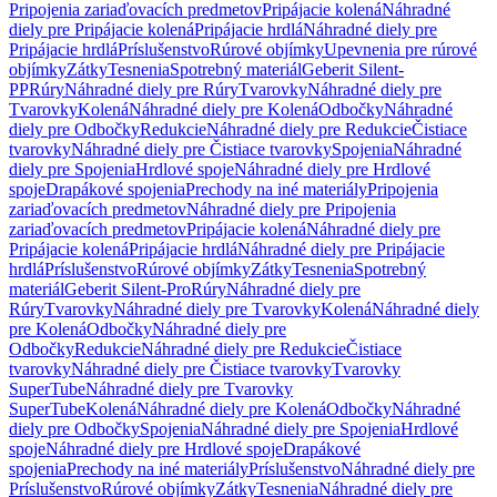
Pripojenia zariaďovacích predmetov
Pripájacie kolená
Náhradné
diely pre Pripájacie kolená
Pripájacie hrdlá
Náhradné diely pre
Pripájacie hrdlá
Príslušenstvo
Rúrové objímky
Upevnenia pre rúrové
objímky
Zátky
Tesnenia
Spotrebný materiál
Geberit Silent-
PP
Rúry
Náhradné diely pre Rúry
Tvarovky
Náhradné diely pre
Tvarovky
Kolená
Náhradné diely pre Kolená
Odbočky
Náhradné
diely pre Odbočky
Redukcie
Náhradné diely pre Redukcie
Čistiace
tvarovky
Náhradné diely pre Čistiace tvarovky
Spojenia
Náhradné
diely pre Spojenia
Hrdlové spoje
Náhradné diely pre Hrdlové
spoje
Drapákové spojenia
Prechody na iné materiály
Pripojenia
zariaďovacích predmetov
Náhradné diely pre Pripojenia
zariaďovacích predmetov
Pripájacie kolená
Náhradné diely pre
Pripájacie kolená
Pripájacie hrdlá
Náhradné diely pre Pripájacie
hrdlá
Príslušenstvo
Rúrové objímky
Zátky
Tesnenia
Spotrebný
materiál
Geberit Silent-Pro
Rúry
Náhradné diely pre
Rúry
Tvarovky
Náhradné diely pre Tvarovky
Kolená
Náhradné diely
pre Kolená
Odbočky
Náhradné diely pre
Odbočky
Redukcie
Náhradné diely pre Redukcie
Čistiace
tvarovky
Náhradné diely pre Čistiace tvarovky
Tvarovky
SuperTube
Náhradné diely pre Tvarovky
SuperTube
Kolená
Náhradné diely pre Kolená
Odbočky
Náhradné
diely pre Odbočky
Spojenia
Náhradné diely pre Spojenia
Hrdlové
spoje
Náhradné diely pre Hrdlové spoje
Drapákové
spojenia
Prechody na iné materiály
Príslušenstvo
Náhradné diely pre
Príslušenstvo
Rúrové objímky
Zátky
Tesnenia
Náhradné diely pre