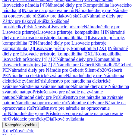
lisovacieho náradia [4]
Náhradné diely pre Kompatibilita lisovacieho
náradia [4]
Náradie na opracovanie rúr
Náhradné diely pre Náradie
na opracovanie rúr
Zátky pre tlakovú skúšku
Náhradné diely pre
Zátky pre tlakovú skúšku
Skúšobné
prostriedky
Príslušenstvo
Lisovacie prístroje
Náhradné diely pre
Lisovacie prístroje
Lisovacie prístroje, kompatibilita [1]
Náhradné
diely pre Lisovacie prístroje, kompatibilita [1]
Lisovacie prístroje,
kompatibilita [2]
Náhradné diely pre Lisovacie prístroje,
kompatibilita [2]
Lisovacie prístroje, kompatibilita [2XL]
Náhradné
diely pre Lisovacie prístroje, kompatibilita [2XL]
Kompatibilita
lisovacích prístrojov [4] / [2]
Náhradné diely pre Kompatibilita
lisovacích prístrojov [4] / [2]
Náradie pre Geberit Silent-db20/Geberit
PE
Náhradné diely pre Náradie pre Geberit Silent-db20/Geberit
PE
Náradie na elektrické zváranie
Náhradné diely pre Náradie na
elektrické zváranie
Príslušenstvo pre náradie na elektrické
zváranie
Náradie na zváranie natupo
Náhradné diely pre Náradie na
zváranie natupo
Príslušenstvo pre náradie na zváranie
natupo
Náhradné diely pre Príslušenstvo pre náradie na zváranie
natupo
Náradie na opracovanie rúr
Náhradné diely pre Náradie na
opracovanie rúr
Príslušenstvo pre náradie na opracovanie
rúr
Náhradné diely pre Príslušenstvo pre náradie na opracovanie
rúr
Ovládacie pomôcky
Diaľkové ovládania
Kategórie výrobku
Kúpeľňové série