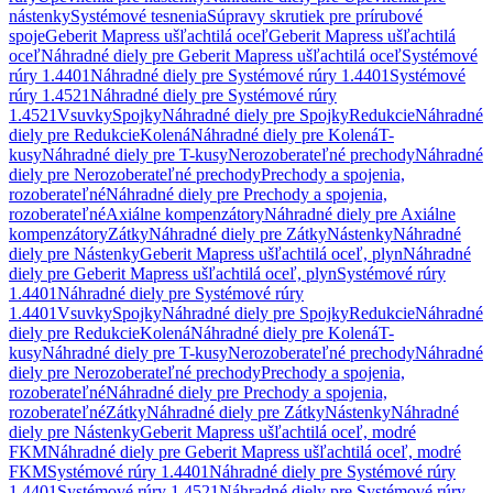
nástenky
Systémové tesnenia
Súpravy skrutiek pre prírubové
spoje
Geberit Mapress ušľachtilá oceľ
Geberit Mapress ušľachtilá
oceľ
Náhradné diely pre Geberit Mapress ušľachtilá oceľ
Systémové
rúry 1.4401
Náhradné diely pre Systémové rúry 1.4401
Systémové
rúry 1.4521
Náhradné diely pre Systémové rúry
1.4521
Vsuvky
Spojky
Náhradné diely pre Spojky
Redukcie
Náhradné
diely pre Redukcie
Kolená
Náhradné diely pre Kolená
T-
kusy
Náhradné diely pre T-kusy
Nerozoberateľné prechody
Náhradné
diely pre Nerozoberateľné prechody
Prechody a spojenia,
rozoberateľné
Náhradné diely pre Prechody a spojenia,
rozoberateľné
Axiálne kompenzátory
Náhradné diely pre Axiálne
kompenzátory
Zátky
Náhradné diely pre Zátky
Nástenky
Náhradné
diely pre Nástenky
Geberit Mapress ušľachtilá oceľ, plyn
Náhradné
diely pre Geberit Mapress ušľachtilá oceľ, plyn
Systémové rúry
1.4401
Náhradné diely pre Systémové rúry
1.4401
Vsuvky
Spojky
Náhradné diely pre Spojky
Redukcie
Náhradné
diely pre Redukcie
Kolená
Náhradné diely pre Kolená
T-
kusy
Náhradné diely pre T-kusy
Nerozoberateľné prechody
Náhradné
diely pre Nerozoberateľné prechody
Prechody a spojenia,
rozoberateľné
Náhradné diely pre Prechody a spojenia,
rozoberateľné
Zátky
Náhradné diely pre Zátky
Nástenky
Náhradné
diely pre Nástenky
Geberit Mapress ušľachtilá oceľ, modré
FKM
Náhradné diely pre Geberit Mapress ušľachtilá oceľ, modré
FKM
Systémové rúry 1.4401
Náhradné diely pre Systémové rúry
1.4401
Systémové rúry 1.4521
Náhradné diely pre Systémové rúry