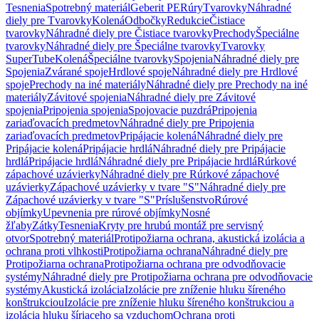
Tesnenia
Spotrebný materiál
Geberit PE
Rúry
Tvarovky
Náhradné
diely pre Tvarovky
Kolená
Odbočky
Redukcie
Čistiace
tvarovky
Náhradné diely pre Čistiace tvarovky
Prechody
Špeciálne
tvarovky
Náhradné diely pre Špeciálne tvarovky
Tvarovky
SuperTube
Kolená
Špeciálne tvarovky
Spojenia
Náhradné diely pre
Spojenia
Zvárané spoje
Hrdlové spoje
Náhradné diely pre Hrdlové
spoje
Prechody na iné materiály
Náhradné diely pre Prechody na iné
materiály
Závitové spojenia
Náhradné diely pre Závitové
spojenia
Pripojenia spojenia
Spojovacie puzdrá
Pripojenia
zariaďovacích predmetov
Náhradné diely pre Pripojenia
zariaďovacích predmetov
Pripájacie kolená
Náhradné diely pre
Pripájacie kolená
Pripájacie hrdlá
Náhradné diely pre Pripájacie
hrdlá
Pripájacie hrdlá
Náhradné diely pre Pripájacie hrdlá
Rúrkové
zápachové uzávierky
Náhradné diely pre Rúrkové zápachové
uzávierky
Zápachové uzávierky v tvare "S"
Náhradné diely pre
Zápachové uzávierky v tvare "S"
Príslušenstvo
Rúrové
objímky
Upevnenia pre rúrové objímky
Nosné
žľaby
Zátky
Tesnenia
Kryty pre hrubú montáž pre servisný
otvor
Spotrebný materiál
Protipožiarna ochrana, akustická izolácia a
ochrana proti vlhkosti
Protipožiarna ochrana
Náhradné diely pre
Protipožiarna ochrana
Protipožiarna ochrana pre odvodňovacie
systémy
Náhradné diely pre Protipožiarna ochrana pre odvodňovacie
systémy
Akustická izolácia
Izolácie pre zníženie hluku šíreného
konštrukciou
Izolácie pre zníženie hluku šíreného konštrukciou a
izolácia hluku šíriaceho sa vzduchom
Ochrana proti