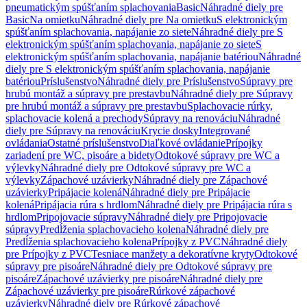
pneumatickým spúšťaním splachovania
Basic
Náhradné diely pre
Basic
Na omietku
Náhradné diely pre Na omietku
S elektronickým
spúšťaním splachovania, napájanie zo siete
Náhradné diely pre S
elektronickým spúšťaním splachovania, napájanie zo siete
S
elektronickým spúšťaním splachovania, napájanie batériou
Náhradné
diely pre S elektronickým spúšťaním splachovania, napájanie
batériou
Príslušenstvo
Náhradné diely pre Príslušenstvo
Súpravy pre
hrubú montáž a súpravy pre prestavbu
Náhradné diely pre Súpravy
pre hrubú montáž a súpravy pre prestavbu
Splachovacie rúrky,
splachovacie kolená a prechody
Súpravy na renováciu
Náhradné
diely pre Súpravy na renováciu
Krycie dosky
Integrované
ovládania
Ostatné príslušenstvo
Diaľkové ovládanie
Prípojky
zariadení pre WC, pisoáre a bidety
Odtokové súpravy pre WC a
výlevky
Náhradné diely pre Odtokové súpravy pre WC a
výlevky
Zápachové uzávierky
Náhradné diely pre Zápachové
uzávierky
Pripájacie kolená
Náhradné diely pre Pripájacie
kolená
Pripájacia rúra s hrdlom
Náhradné diely pre Pripájacia rúra s
hrdlom
Pripojovacie súpravy
Náhradné diely pre Pripojovacie
súpravy
Predĺženia splachovacieho kolena
Náhradné diely pre
Predĺženia splachovacieho kolena
Prípojky z PVC
Náhradné diely
pre Prípojky z PVC
Tesniace manžety a dekoratívne kryty
Odtokové
súpravy pre pisoáre
Náhradné diely pre Odtokové súpravy pre
pisoáre
Zápachové uzávierky pre pisoáre
Náhradné diely pre
Zápachové uzávierky pre pisoáre
Rúrkové zápachové
uzávierky
Náhradné diely pre Rúrkové zápachové