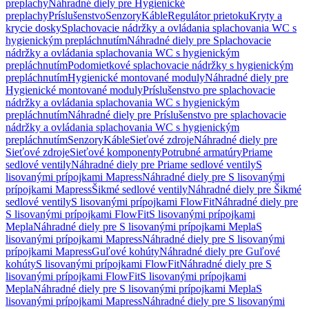
preplachy
Náhradné diely pre Hygienické
preplachy
Príslušenstvo
Senzory
Káble
Regulátor prietoku
Kryty a
krycie dosky
Splachovacie nádržky a ovládania splachovania WC s
hygienickým prepláchnutím
Náhradné diely pre Splachovacie
nádržky a ovládania splachovania WC s hygienickým
prepláchnutím
Podomietkové splachovacie nádržky s hygienickým
prepláchnutím
Hygienické montované moduly
Náhradné diely pre
Hygienické montované moduly
Príslušenstvo pre splachovacie
nádržky a ovládania splachovania WC s hygienickým
prepláchnutím
Náhradné diely pre Príslušenstvo pre splachovacie
nádržky a ovládania splachovania WC s hygienickým
prepláchnutím
Senzory
Káble
Sieťové zdroje
Náhradné diely pre
Sieťové zdroje
Sieťové komponenty
Potrubné armatúry
Priame
sedlové ventily
Náhradné diely pre Priame sedlové ventily
S
lisovanými prípojkami Mapress
Náhradné diely pre S lisovanými
prípojkami Mapress
Šikmé sedlové ventily
Náhradné diely pre Šikmé
sedlové ventily
S lisovanými prípojkami FlowFit
Náhradné diely pre
S lisovanými prípojkami FlowFit
S lisovanými prípojkami
Mepla
Náhradné diely pre S lisovanými prípojkami Mepla
S
lisovanými prípojkami Mapress
Náhradné diely pre S lisovanými
prípojkami Mapress
Guľové kohúty
Náhradné diely pre Guľové
kohúty
S lisovanými prípojkami FlowFit
Náhradné diely pre S
lisovanými prípojkami FlowFit
S lisovanými prípojkami
Mepla
Náhradné diely pre S lisovanými prípojkami Mepla
S
lisovanými prípojkami Mapress
Náhradné diely pre S lisovanými