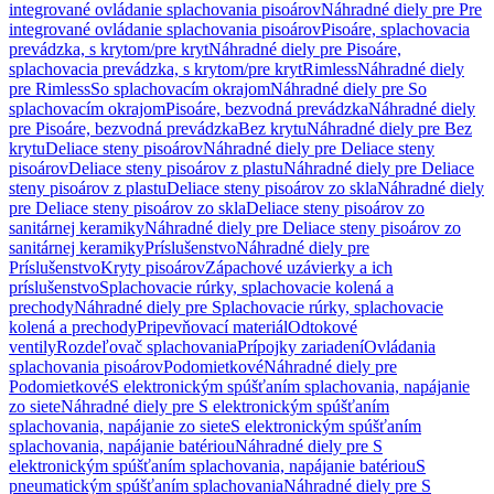
integrované ovládanie splachovania pisoárov
Náhradné diely pre Pre
integrované ovládanie splachovania pisoárov
Pisoáre, splachovacia
prevádzka, s krytom/pre kryt
Náhradné diely pre Pisoáre,
splachovacia prevádzka, s krytom/pre kryt
Rimless
Náhradné diely
pre Rimless
So splachovacím okrajom
Náhradné diely pre So
splachovacím okrajom
Pisoáre, bezvodná prevádzka
Náhradné diely
pre Pisoáre, bezvodná prevádzka
Bez krytu
Náhradné diely pre Bez
krytu
Deliace steny pisoárov
Náhradné diely pre Deliace steny
pisoárov
Deliace steny pisoárov z plastu
Náhradné diely pre Deliace
steny pisoárov z plastu
Deliace steny pisoárov zo skla
Náhradné diely
pre Deliace steny pisoárov zo skla
Deliace steny pisoárov zo
sanitárnej keramiky
Náhradné diely pre Deliace steny pisoárov zo
sanitárnej keramiky
Príslušenstvo
Náhradné diely pre
Príslušenstvo
Kryty pisoárov
Zápachové uzávierky a ich
príslušenstvo
Splachovacie rúrky, splachovacie kolená a
prechody
Náhradné diely pre Splachovacie rúrky, splachovacie
kolená a prechody
Pripevňovací materiál
Odtokové
ventily
Rozdeľovač splachovania
Prípojky zariadení
Ovládania
splachovania pisoárov
Podomietkové
Náhradné diely pre
Podomietkové
S elektronickým spúšťaním splachovania, napájanie
zo siete
Náhradné diely pre S elektronickým spúšťaním
splachovania, napájanie zo siete
S elektronickým spúšťaním
splachovania, napájanie batériou
Náhradné diely pre S
elektronickým spúšťaním splachovania, napájanie batériou
S
pneumatickým spúšťaním splachovania
Náhradné diely pre S