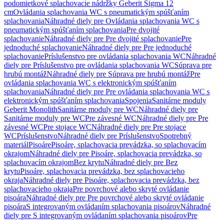
podomietkové splachovacie nádržky Geberit Sigma 12
cm
Ovládania splachovania WC s pneumatickým spúšťaním
splachovania
Náhradné diely pre Ovládania splachovania WC s
pneumatickým spúšťaním splachovania
Pre dvojité
splachovanie
Náhradné diely pre Pre dvojité splachovanie
Pre
jednoduché splachovanie
Náhradné diely pre Pre jednoduché
splachovanie
Príslušenstvo pre ovládania splachovania WC
Náhradné
diely pre Príslušenstvo pre ovládania splachovania WC
Súprava pre
hrubú montáž
Náhradné diely pre Súprava pre hrubú montáž
Pre
ovládania splachovania WC s elektronickým spúšťaním
splachovania
Náhradné diely pre Pre ovládania splachovania WC s
elektronickým spúšťaním splachovania
Spojenia
Sanitárne moduly
Geberit Monolith
Sanitárne moduly pre WC
Náhradné diely pre
Sanitárne moduly pre WC
Pre závesné WC
Náhradné diely pre Pre
závesné WC
Pre stojace WC
Náhradné diely pre Pre stojace
WC
Príslušenstvo
Náhradné diely pre Príslušenstvo
Spotrebný
materiál
Pisoáre
Pisoáre, splachovacia prevádzka, so splachovacím
okrajom
Náhradné diely pre Pisoáre, splachovacia prevádzka, so
splachovacím okrajom
Bez krytu
Náhradné diely pre Bez
krytu
Pisoáre, splachovacia prevádzka, bez splachovacieho
okraja
Náhradné diely pre Pisoáre, splachovacia prevádzka, bez
splachovacieho okraja
Pre povrchové alebo skryté ovládanie
pisoára
Náhradné diely pre Pre povrchové alebo skryté ovládanie
pisoára
S integrovaným ovládaním splachovania pisoárov
Náhradné
diely pre S integrovaným ovládaním splachovania pisoárov
Pre