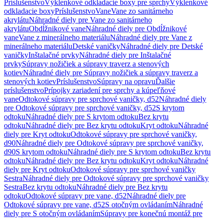
Príslušenstvo
Výklenkové odkladacie boxy pre sprchy
Výklenkové
odkladacie boxy
Príslušenstvo
Vane
Vane zo sanitárneho
akrylátu
Náhradné diely pre Vane zo sanitárneho
akrylátu
Obdĺžnikové vane
Náhradné diely pre Obdĺžnikové
vane
Vane z minerálneho materiálu
Náhradné diely pre Vane z
minerálneho materiálu
Detské vaničky
Náhradné diely pre Detské
vaničky
Inštalačné prvky
Náhradné diely pre Inštalačné
prvky
Súpravy nožičiek a súpravy traverz a stenových
kotiev
Náhradné diely pre Súpravy nožičiek a súpravy traverz a
stenových kotiev
Príslušenstvo
Súpravy na opravu
Ďalšie
príslušenstvo
Prípojky zariadení pre sprchy a kúpeľňové
vane
Odtokové súpravy pre sprchové vaničky, d52
Náhradné diely
pre Odtokové súpravy pre sprchové vaničky, d52
S krytom
odtoku
Náhradné diely pre S krytom odtoku
Bez krytu
odtoku
Náhradné diely pre Bez krytu odtoku
Kryt odtoku
Náhradné
diely pre Kryt odtoku
Odtokové súpravy pre sprchové vaničky,
d90
Náhradné diely pre Odtokové súpravy pre sprchové vaničky,
d90
S krytom odtoku
Náhradné diely pre S krytom odtoku
Bez krytu
odtoku
Náhradné diely pre Bez krytu odtoku
Kryt odtoku
Náhradné
diely pre Kryt odtoku
Odtokové súpravy pre sprchové vaničky
Sestra
Náhradné diely pre Odtokové súpravy pre sprchové vaničky
Sestra
Bez krytu odtoku
Náhradné diely pre Bez krytu
odtoku
Odtokové súpravy pre vane, d52
Náhradné diely pre
Odtokové súpravy pre vane, d52
S otočným ovládaním
Náhradné
diely pre S otočným ovládaním
Súpravy pre konečnú montáž pre