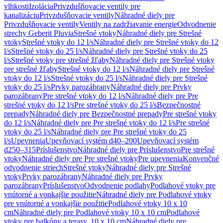
vlhkosti
Izolácia
Privzdušňovacie ventily pre
kanalizáciu
Privzdušňovacie ventily
Náhradné diely pre
Privzdušňovacie ventily
Ventily na zadržiavanie energie
Odvodnenie
strechy Geberit Pluvia
Strešné vtoky
Náhradné diely pre Strešné
vtoky
Strešné vtoky do 12 l/s
Náhradné diely pre Strešné vtoky do 12
l/s
Strešné vtoky do 25 l/s
Náhradné diely pre Strešné vtoky do 25
l/s
Strešné vtoky pre strešné žľaby
Náhradné diely pre Strešné vtoky
pre strešné žľaby
Strešné vtoky do 12 l/s
Náhradné diely pre Strešné
vtoky do 12 l/s
Strešné vtoky do 25 l/s
Náhradné diely pre Strešné
vtoky do 25 l/s
Prvky parozábrany
Náhradné diely pre Prvky
parozábrany
Pre strešné vtoky do 12 l/s
Náhradné diely pre Pre
strešné vtoky do 12 l/s
Pre strešné vtoky do 25 l/s
Bezpečnostné
prepady
Náhradné diely pre Bezpečnostné prepady
Pre strešné vtoky
do 12 l/s
Náhradné diely pre Pre strešné vtoky do 12 l/s
Pre strešné
vtoky do 25 l/s
Náhradné diely pre Pre strešné vtoky do 25
l/s
Upevnenia
Upevňovací systém d40–200
Upevňovací systém
d250–315
Príslušenstvo
Náhradné diely pre Príslušenstvo
Pre strešné
vtoky
Náhradné diely pre Pre strešné vtoky
Pre upevnenia
Konvenčné
odvodnenie striech
Strešné vtoky
Náhradné diely pre Strešné
vtoky
Prvky parozábrany
Náhradné diely pre Prvky
parozábrany
Príslušenstvo
Odvodnenie podlahy
Podlahové vtoky pre
vnútorné a vonkajšie použitie
Náhradné diely pre Podlahové vtoky
pre vnútorné a vonkajšie použitie
Podlahové vtoky 10 x 10
cm
Náhradné diely pre Podlahové vtoky 10 x 10 cm
Podlahové
vtoky pre balkóny a terasy, 10 x 10 cm
Náhradné diely pre