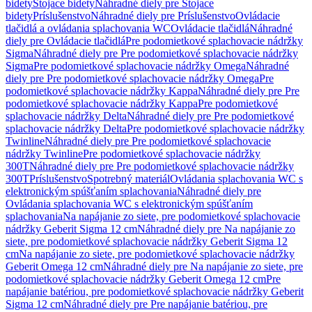
bidety
Stojace bidety
Náhradné diely pre Stojace
bidety
Príslušenstvo
Náhradné diely pre Príslušenstvo
Ovládacie
tlačidlá a ovládania splachovania WC
Ovládacie tlačidlá
Náhradné
diely pre Ovládacie tlačidlá
Pre podomietkové splachovacie nádržky
Sigma
Náhradné diely pre Pre podomietkové splachovacie nádržky
Sigma
Pre podomietkové splachovacie nádržky Omega
Náhradné
diely pre Pre podomietkové splachovacie nádržky Omega
Pre
podomietkové splachovacie nádržky Kappa
Náhradné diely pre Pre
podomietkové splachovacie nádržky Kappa
Pre podomietkové
splachovacie nádržky Delta
Náhradné diely pre Pre podomietkové
splachovacie nádržky Delta
Pre podomietkové splachovacie nádržky
Twinline
Náhradné diely pre Pre podomietkové splachovacie
nádržky Twinline
Pre podomietkové splachovacie nádržky
300T
Náhradné diely pre Pre podomietkové splachovacie nádržky
300T
Príslušenstvo
Spotrebný materiál
Ovládania splachovania WC s
elektronickým spúšťaním splachovania
Náhradné diely pre
Ovládania splachovania WC s elektronickým spúšťaním
splachovania
Na napájanie zo siete, pre podomietkové splachovacie
nádržky Geberit Sigma 12 cm
Náhradné diely pre Na napájanie zo
siete, pre podomietkové splachovacie nádržky Geberit Sigma 12
cm
Na napájanie zo siete, pre podomietkové splachovacie nádržky
Geberit Omega 12 cm
Náhradné diely pre Na napájanie zo siete, pre
podomietkové splachovacie nádržky Geberit Omega 12 cm
Pre
napájanie batériou, pre podomietkové splachovacie nádržky Geberit
Sigma 12 cm
Náhradné diely pre Pre napájanie batériou, pre