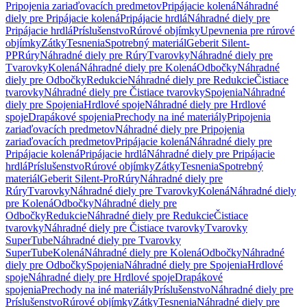
Pripojenia zariaďovacích predmetov
Pripájacie kolená
Náhradné
diely pre Pripájacie kolená
Pripájacie hrdlá
Náhradné diely pre
Pripájacie hrdlá
Príslušenstvo
Rúrové objímky
Upevnenia pre rúrové
objímky
Zátky
Tesnenia
Spotrebný materiál
Geberit Silent-
PP
Rúry
Náhradné diely pre Rúry
Tvarovky
Náhradné diely pre
Tvarovky
Kolená
Náhradné diely pre Kolená
Odbočky
Náhradné
diely pre Odbočky
Redukcie
Náhradné diely pre Redukcie
Čistiace
tvarovky
Náhradné diely pre Čistiace tvarovky
Spojenia
Náhradné
diely pre Spojenia
Hrdlové spoje
Náhradné diely pre Hrdlové
spoje
Drapákové spojenia
Prechody na iné materiály
Pripojenia
zariaďovacích predmetov
Náhradné diely pre Pripojenia
zariaďovacích predmetov
Pripájacie kolená
Náhradné diely pre
Pripájacie kolená
Pripájacie hrdlá
Náhradné diely pre Pripájacie
hrdlá
Príslušenstvo
Rúrové objímky
Zátky
Tesnenia
Spotrebný
materiál
Geberit Silent-Pro
Rúry
Náhradné diely pre
Rúry
Tvarovky
Náhradné diely pre Tvarovky
Kolená
Náhradné diely
pre Kolená
Odbočky
Náhradné diely pre
Odbočky
Redukcie
Náhradné diely pre Redukcie
Čistiace
tvarovky
Náhradné diely pre Čistiace tvarovky
Tvarovky
SuperTube
Náhradné diely pre Tvarovky
SuperTube
Kolená
Náhradné diely pre Kolená
Odbočky
Náhradné
diely pre Odbočky
Spojenia
Náhradné diely pre Spojenia
Hrdlové
spoje
Náhradné diely pre Hrdlové spoje
Drapákové
spojenia
Prechody na iné materiály
Príslušenstvo
Náhradné diely pre
Príslušenstvo
Rúrové objímky
Zátky
Tesnenia
Náhradné diely pre