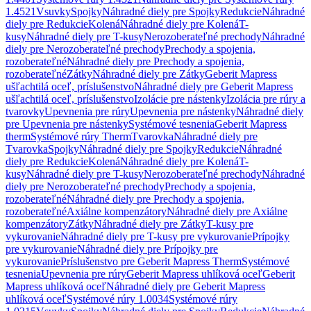
1.4521
Vsuvky
Spojky
Náhradné diely pre Spojky
Redukcie
Náhradné
diely pre Redukcie
Kolená
Náhradné diely pre Kolená
T-
kusy
Náhradné diely pre T-kusy
Nerozoberateľné prechody
Náhradné
diely pre Nerozoberateľné prechody
Prechody a spojenia,
rozoberateľné
Náhradné diely pre Prechody a spojenia,
rozoberateľné
Zátky
Náhradné diely pre Zátky
Geberit Mapress
ušľachtilá oceľ, príslušenstvo
Náhradné diely pre Geberit Mapress
ušľachtilá oceľ, príslušenstvo
Izolácie pre nástenky
Izolácia pre rúry a
tvarovky
Upevnenia pre rúry
Upevnenia pre nástenky
Náhradné diely
pre Upevnenia pre nástenky
Systémové tesnenia
Geberit Mapress
therm
Systémové rúry Therm
Tvarovka
Náhradné diely pre
Tvarovka
Spojky
Náhradné diely pre Spojky
Redukcie
Náhradné
diely pre Redukcie
Kolená
Náhradné diely pre Kolená
T-
kusy
Náhradné diely pre T-kusy
Nerozoberateľné prechody
Náhradné
diely pre Nerozoberateľné prechody
Prechody a spojenia,
rozoberateľné
Náhradné diely pre Prechody a spojenia,
rozoberateľné
Axiálne kompenzátory
Náhradné diely pre Axiálne
kompenzátory
Zátky
Náhradné diely pre Zátky
T-kusy pre
vykurovanie
Náhradné diely pre T-kusy pre vykurovanie
Prípojky
pre vykurovanie
Náhradné diely pre Prípojky pre
vykurovanie
Príslušenstvo pre Geberit Mapress Therm
Systémové
tesnenia
Upevnenia pre rúry
Geberit Mapress uhlíková oceľ
Geberit
Mapress uhlíková oceľ
Náhradné diely pre Geberit Mapress
uhlíková oceľ
Systémové rúry 1.0034
Systémové rúry