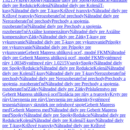
1.0215
Vsuvky
Spojky
Náhradné diely pre Spojky
Redukcie
Náhradné
diely pre Redukcie
Kolená
Náhradné diely pre Kolená
T-
kusy
Náhradné diely pre T-kusy
Krížové tvarovky
Náhradné diely pre
Krížové tvarovky
Nerozoberateľné prechody
Náhradné diely pre
Nerozoberateľné prechody
Prechody a spojenia,
rozoberateľné
Náhradné diely pre Prechody a spojenia,
rozoberateľné
Axiálne kompenzátory
Náhradné diely pre Axiálne
kompenzátory
Zátky
Náhradné diely pre Zátky
T-kusy pre
vykurovanie
Náhradné diely pre T-kusy pre vykurovanie
Prípojky
pre vykurovanie
Náhradné diely pre Prípojky pre
vykurovanie
Geberit Mapress uhlíková oceľ, modré FKM
Náhradné
diely pre Geberit Mapress uhlíková oceľ, modré FKM
Systémové
rúry 1.0034
Systémové rúry 1.0215
Vsuvky
Spojky
Náhradné diely
pre Spojky
Redukcie
Náhradné diely pre Redukcie
Kolená
Náhradné
diely pre Kolená
T-kusy
Náhradné diely pre T-kusy
Nerozoberateľné
prechody
Náhradné diely pre Nerozoberateľné prechody
Prechody a
spojenia, rozoberateľné
Náhradné diely pre Prechody a spojenia,
rozoberateľné
Zátky
Náhradné diely pre Zátky
Príslušenstvo pre
Geberit Mapress uhlíková oceľ
Izolácia pre rúry a tvarovky
Kryty pre
rúry
Upevnenia pre rúry
Upevnenia pre nástenky
Systémové
tesnenia
Súpravy skrutiek pre prírubové spoje
Geberit Mapress
meď
Geberit Mapress meď
Náhradné diely pre Geberit Mapress
meď
Spojky
Náhradné diely pre Spojky
Redukcie
Náhradné diely pre
Redukcie
Kolená
Náhradné diely pre Kolená
T-kusy
Náhradné diely
pre T-kusy
Krížové tvarovky
Náhradné diely pre Krížové