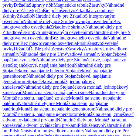
prvky
Držadlá
Súpravy nôh
Magnetické tabule
Zásuvky
Náhradné
diely pre Zásuvky
Ďalšie príslušenstvo
Zrkadlá a zrkadlové
skrinky
Zrkadlo
Náhradné diely pre Zrkadlo
S integrovaným
osvetlením
Náhradné diely pre S integrovaným osvetlením
Bez
integrovaného osvetlenia
Zrkadlové skrinky
Náhradné diely pre
Zrkadlové skrinky
S integrovaným osvetlením
Náhradné diely pre S
integrovaným osvetlením
Bez integrovaného osvetlenia
Náhradné
diely pre Bez integrovaného osvetlenia
Príslušenstvo
Svetelné
prvky
Držadlá
Ďalšie príslušenstvo
Zásuvky
Armatúry
Umývadlové
armatúry
Náhradné diely pre Umývadlové armatúry
Stojančekové,
napájanie zo siete
Náhradné diely pre Stojančekové, napájanie zo
siete
Stojančekové, napájanie batériou
Náhradné diely pre
Stojančekové, napájanie batériou
Stojančekové, napájanie
generátorom
Náhradné diely pre Stojančekové, napájanie
generátorom
Stojančeková montáž, jednopákový
zmiešavač
Náhradné diely pre Stojančeková montáž, jednopákový
zmiešavač
Montáž na stenu, napájané zo siete
Náhradné diely pre
Montáž na stenu, napájané zo siete
Montáž na stenu, napájanie
batériou
Náhradné diely pre Montáž na stenu, napájanie
batériou
Montáž na stenu, napájanie generátorom
Náhradné diely pre
Montáž na stenu, napájanie generátorom
Montáž na stenu, zmiešavač
s dvomi ovládacími prvkami
Náhradné diely pre Montáž na stenu,
zmiešavač s dvomi ovládacími prvkami
Príslušenstvo
Náhradné diely
pre Príslušenstvo
Pre umývadlové armatúry
Náhradné diely pre Pre