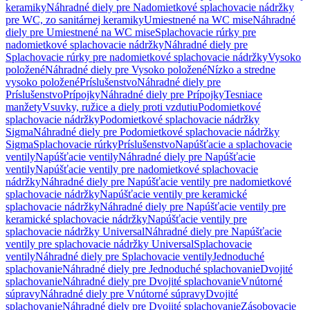
keramiky
Náhradné diely pre Nadomietkové splachovacie nádržky
pre WC, zo sanitárnej keramiky
Umiestnené na WC mise
Náhradné
diely pre Umiestnené na WC mise
Splachovacie rúrky pre
nadomietkové splachovacie nádržky
Náhradné diely pre
Splachovacie rúrky pre nadomietkové splachovacie nádržky
Vysoko
položené
Náhradné diely pre Vysoko položené
Nízko a stredne
vysoko položené
Príslušenstvo
Náhradné diely pre
Príslušenstvo
Prípojky
Náhradné diely pre Prípojky
Tesniace
manžety
Vsuvky, ružice a diely proti vzdutiu
Podomietkové
splachovacie nádržky
Podomietkové splachovacie nádržky
Sigma
Náhradné diely pre Podomietkové splachovacie nádržky
Sigma
Splachovacie rúrky
Príslušenstvo
Napúšťacie a splachovacie
ventily
Napúšťacie ventily
Náhradné diely pre Napúšťacie
ventily
Napúšťacie ventily pre nadomietkové splachovacie
nádržky
Náhradné diely pre Napúšťacie ventily pre nadomietkové
splachovacie nádržky
Napúšťacie ventily pre keramické
splachovacie nádržky
Náhradné diely pre Napúšťacie ventily pre
keramické splachovacie nádržky
Napúšťacie ventily pre
splachovacie nádržky Universal
Náhradné diely pre Napúšťacie
ventily pre splachovacie nádržky Universal
Splachovacie
ventily
Náhradné diely pre Splachovacie ventily
Jednoduché
splachovanie
Náhradné diely pre Jednoduché splachovanie
Dvojité
splachovanie
Náhradné diely pre Dvojité splachovanie
Vnútorné
súpravy
Náhradné diely pre Vnútorné súpravy
Dvojité
splachovanie
Náhradné diely pre Dvojité splachovanie
Zásobovacie