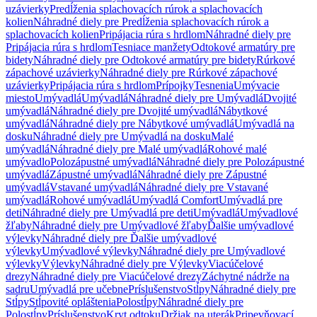
uzávierky
Predĺženia splachovacích rúrok a splachovacích
kolien
Náhradné diely pre Predĺženia splachovacích rúrok a
splachovacích kolien
Pripájacia rúra s hrdlom
Náhradné diely pre
Pripájacia rúra s hrdlom
Tesniace manžety
Odtokové armatúry pre
bidety
Náhradné diely pre Odtokové armatúry pre bidety
Rúrkové
zápachové uzávierky
Náhradné diely pre Rúrkové zápachové
uzávierky
Pripájacia rúra s hrdlom
Prípojky
Tesnenia
Umývacie
miesto
Umývadlá
Umývadlá
Náhradné diely pre Umývadlá
Dvojité
umývadlá
Náhradné diely pre Dvojité umývadlá
Nábytkové
umývadlá
Náhradné diely pre Nábytkové umývadlá
Umývadlá na
dosku
Náhradné diely pre Umývadlá na dosku
Malé
umývadlá
Náhradné diely pre Malé umývadlá
Rohové malé
umývadlo
Polozápustné umývadlá
Náhradné diely pre Polozápustné
umývadlá
Zápustné umývadlá
Náhradné diely pre Zápustné
umývadlá
Vstavané umývadlá
Náhradné diely pre Vstavané
umývadlá
Rohové umývadlá
Umývadlá Comfort
Umývadlá pre
deti
Náhradné diely pre Umývadlá pre deti
Umývadlá
Umývadlové
žľaby
Náhradné diely pre Umývadlové žľaby
Ďalšie umývadlové
výlevky
Náhradné diely pre Ďalšie umývadlové
výlevky
Umývadlové výlevky
Náhradné diely pre Umývadlové
výlevky
Výlevky
Náhradné diely pre Výlevky
Viacúčelové
drezy
Náhradné diely pre Viacúčelové drezy
Záchytné nádrže na
sadru
Umývadlá pre učebne
Príslušenstvo
Stĺpy
Náhradné diely pre
Stĺpy
Stĺpovité opláštenia
Polostĺpy
Náhradné diely pre
Polostĺpy
Príslušenstvo
Kryt odtoku
Držiak na uterák
Pripevňovací