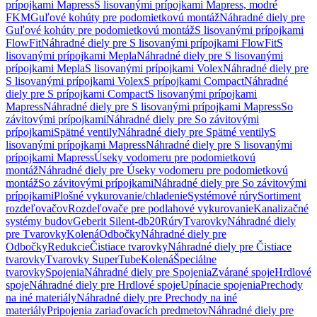
prípojkami Mapress
S lisovanými prípojkami Mapress, modré
FKM
Guľové kohúty pre podomietkovú montáž
Náhradné diely pre
Guľové kohúty pre podomietkovú montáž
S lisovanými prípojkami
FlowFit
Náhradné diely pre S lisovanými prípojkami FlowFit
S
lisovanými prípojkami Mepla
Náhradné diely pre S lisovanými
prípojkami Mepla
S lisovanými prípojkami Volex
Náhradné diely pre
S lisovanými prípojkami Volex
S prípojkami Compact
Náhradné
diely pre S prípojkami Compact
S lisovanými prípojkami
Mapress
Náhradné diely pre S lisovanými prípojkami Mapress
So
závitovými prípojkami
Náhradné diely pre So závitovými
prípojkami
Spätné ventily
Náhradné diely pre Spätné ventily
S
lisovanými prípojkami Mapress
Náhradné diely pre S lisovanými
prípojkami Mapress
Úseky vodomeru pre podomietkovú
montáž
Náhradné diely pre Úseky vodomeru pre podomietkovú
montáž
So závitovými prípojkami
Náhradné diely pre So závitovými
prípojkami
Plošné vykurovanie/chladenie
Systémové rúry
Sortiment
rozdeľovačov
Rozdeľovače pre podlahové vykurovanie
Kanalizačné
systémy budov
Geberit Silent-db20
Rúry
Tvarovky
Náhradné diely
pre Tvarovky
Kolená
Odbočky
Náhradné diely pre
Odbočky
Redukcie
Čistiace tvarovky
Náhradné diely pre Čistiace
tvarovky
Tvarovky SuperTube
Kolená
Špeciálne
tvarovky
Spojenia
Náhradné diely pre Spojenia
Zvárané spoje
Hrdlové
spoje
Náhradné diely pre Hrdlové spoje
Upínacie spojenia
Prechody
na iné materiály
Náhradné diely pre Prechody na iné
materiály
Pripojenia zariaďovacích predmetov
Náhradné diely pre