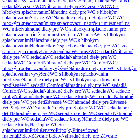
sedadlá a WC-kompletné zariadenia
Spotrebný materiál
WC a WC
sedadlá
Závesné WC
Náhradné diely pre Závesné WC
WC s
hlbokým splachovaním
Náhradné diely pre WC s hlbokým
splachovaním
Stojace WC
Náhradné diely pre Stojace WC
WC s
hlbokým splachovaním pre splachovaciu nádržku umiestnenú na
WC mise
Náhradné diely pre WC s hlbokým splachovaním pre
splachovaciu nádržku umiestnenú na WC mise
WC s hlbokým
splachovaním
Náhradné diely pre WC s hlbokým
splachovaním
Nadomietkové splachovacie nádržky pre WC, zo
sanitárnej keramiky
Umiestnené na WC mise
WC sedadlá
Náhradné
diely pre WC sedadlá
WC sedadlá
Náhradné diely pre WC
sedadlá
WC Comfort
Náhradné diely pre WC Comfort
WC s
hlbokým splachovaním vyvýšené
Náhradné diely pre WC s hlbokým
splachovaním vyvýšené
WC s hlbokým splachovaním
predĺžené
Náhradné diely pre WC s hlbokým splachovaním
predĺžené
WC sedadlá Comfort
Náhradné diely pre WC sedadlá
Comfort
WC sedadlá
Náhradné diely pre WC sedadlá
WC sedacie
kruhy
Náhradné diely pre WC sedacie kruhy
WC pre deti
Náhradné
diely pre WC pre deti
Závesné WC
Náhradné diely pre Závesné
WC
Stojace WC
Náhradné diely pre Stojace WC
WC sedadlá pre
deti
Náhradné diely pre WC sedadlá pre deti
WC sedadlá
Náhradné
diely pre WC sedadlá
WC sedacie kruhy
Náhradné diely pre WC
sedacie kruhy
Nášľapné WC
So
splachovaním
Príslušenstvo
Prípojky
Pripevňovací
materiál
Bidety
Závesné bidety
Náhradné diely pre Závesné