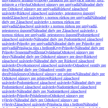
umývadlové armatúry
Prípojky zariadení pre umývacie miesto, drez,
prístroje a výlevku
Odtokové súpravy pre umývadlá
Náhradné diely
pre Odtokové súpravy pre umývadlá
Rúrkové zápachové
uzávierky
Rúrkové zápachové uzávierky, priestorovo úsporný
model
Zápachové uzávierky s nornou rúrkou pre umývadlá
Náhradné
diely pre Zápachové uzávierky s nornou rúrkou pre
umývadlá
Zápachové uzávierky s nornou rúrkou pre umývadlá,
priestorovo úsporné
Náhradné diely pre Zápachové uzávierky s
nornou rúrkou pre umývadlá, priestorovo úsporné
Podomietkové
zápachové uzávierky
Náhradné diely pre Podomietkové zápachové
uzávierky
Prípojky pre umývadlá
Náhradné diely pre Prípojky pre
umývadlá
Pripájacia rúra s hrdlom
Kryty
Prípojky
Náhradné diely pre
Prípojky
Tesnenia
Predĺženia
Ovládania
Odtokové súpravy pre
drezy
Náhradné diely pre Odtokové súpravy pre drezy
Rúrkové
zápachové uzávierky
Náhradné diely pre Rúrkové zápachové
uzávierky
Dvojkomorové zápachové uzávierky
Odpadové ventily pre
drez
Náhradné diely pre Odpadové ventily pre
drez
Príslušenstvo
Odtokové súpravy pre prístroje
Náhradné diely pre
Odtokové súpravy pre prístroje
Rúrkové zápachové
uzávierky
Podomietkové zápachové uzávierky
Náhradné diely pre
Podomietkové zápachové uzávierky
Nadomietkové zápachové
uzávierky
Náhradné diely pre Nadomietkové zápachové
uzávierky
Prípojky
Príslušenstvo
Odtokové súpravy pre
výlevky
Náhradné diely pre Odtokové súpravy pre
výlevky
Zápachové uzávierky
Pripájacia rúra s hrdlom
Náhradné