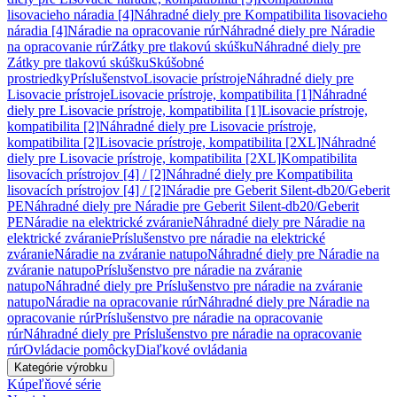
lisovacieho náradia [4]
Náhradné diely pre Kompatibilita lisovacieho
náradia [4]
Náradie na opracovanie rúr
Náhradné diely pre Náradie
na opracovanie rúr
Zátky pre tlakovú skúšku
Náhradné diely pre
Zátky pre tlakovú skúšku
Skúšobné
prostriedky
Príslušenstvo
Lisovacie prístroje
Náhradné diely pre
Lisovacie prístroje
Lisovacie prístroje, kompatibilita [1]
Náhradné
diely pre Lisovacie prístroje, kompatibilita [1]
Lisovacie prístroje,
kompatibilita [2]
Náhradné diely pre Lisovacie prístroje,
kompatibilita [2]
Lisovacie prístroje, kompatibilita [2XL]
Náhradné
diely pre Lisovacie prístroje, kompatibilita [2XL]
Kompatibilita
lisovacích prístrojov [4] / [2]
Náhradné diely pre Kompatibilita
lisovacích prístrojov [4] / [2]
Náradie pre Geberit Silent-db20/Geberit
PE
Náhradné diely pre Náradie pre Geberit Silent-db20/Geberit
PE
Náradie na elektrické zváranie
Náhradné diely pre Náradie na
elektrické zváranie
Príslušenstvo pre náradie na elektrické
zváranie
Náradie na zváranie natupo
Náhradné diely pre Náradie na
zváranie natupo
Príslušenstvo pre náradie na zváranie
natupo
Náhradné diely pre Príslušenstvo pre náradie na zváranie
natupo
Náradie na opracovanie rúr
Náhradné diely pre Náradie na
opracovanie rúr
Príslušenstvo pre náradie na opracovanie
rúr
Náhradné diely pre Príslušenstvo pre náradie na opracovanie
rúr
Ovládacie pomôcky
Diaľkové ovládania
Kategórie výrobku
Kúpeľňové série