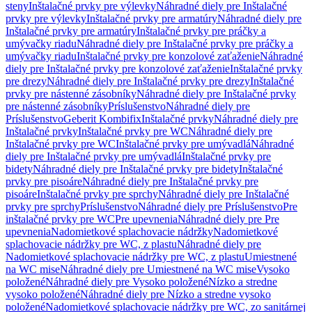
steny
Inštalačné prvky pre výlevky
Náhradné diely pre Inštalačné
prvky pre výlevky
Inštalačné prvky pre armatúry
Náhradné diely pre
Inštalačné prvky pre armatúry
Inštalačné prvky pre práčky a
umývačky riadu
Náhradné diely pre Inštalačné prvky pre práčky a
umývačky riadu
Inštalačné prvky pre konzolové zaťaženie
Náhradné
diely pre Inštalačné prvky pre konzolové zaťaženie
Inštalačné prvky
pre drezy
Náhradné diely pre Inštalačné prvky pre drezy
Inštalačné
prvky pre nástenné zásobníky
Náhradné diely pre Inštalačné prvky
pre nástenné zásobníky
Príslušenstvo
Náhradné diely pre
Príslušenstvo
Geberit Kombifix
Inštalačné prvky
Náhradné diely pre
Inštalačné prvky
Inštalačné prvky pre WC
Náhradné diely pre
Inštalačné prvky pre WC
Inštalačné prvky pre umývadlá
Náhradné
diely pre Inštalačné prvky pre umývadlá
Inštalačné prvky pre
bidety
Náhradné diely pre Inštalačné prvky pre bidety
Inštalačné
prvky pre pisoáre
Náhradné diely pre Inštalačné prvky pre
pisoáre
Inštalačné prvky pre sprchy
Náhradné diely pre Inštalačné
prvky pre sprchy
Príslušenstvo
Náhradné diely pre Príslušenstvo
Pre
inštalačné prvky pre WC
Pre upevnenia
Náhradné diely pre Pre
upevnenia
Nadomietkové splachovacie nádržky
Nadomietkové
splachovacie nádržky pre WC, z plastu
Náhradné diely pre
Nadomietkové splachovacie nádržky pre WC, z plastu
Umiestnené
na WC mise
Náhradné diely pre Umiestnené na WC mise
Vysoko
položené
Náhradné diely pre Vysoko položené
Nízko a stredne
vysoko položené
Náhradné diely pre Nízko a stredne vysoko
položené
Nadomietkové splachovacie nádržky pre WC, zo sanitárnej