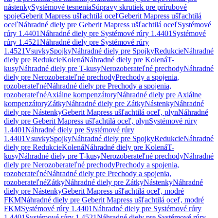
nástenky
Systémové tesnenia
Súpravy skrutiek pre prírubové
spoje
Geberit Mapress ušľachtilá oceľ
Geberit Mapress ušľachtilá
oceľ
Náhradné diely pre Geberit Mapress ušľachtilá oceľ
Systémové
rúry 1.4401
Náhradné diely pre Systémové rúry 1.4401
Systémové
rúry 1.4521
Náhradné diely pre Systémové rúry
1.4521
Vsuvky
Spojky
Náhradné diely pre Spojky
Redukcie
Náhradné
diely pre Redukcie
Kolená
Náhradné diely pre Kolená
T-
kusy
Náhradné diely pre T-kusy
Nerozoberateľné prechody
Náhradné
diely pre Nerozoberateľné prechody
Prechody a spojenia,
rozoberateľné
Náhradné diely pre Prechody a spojenia,
rozoberateľné
Axiálne kompenzátory
Náhradné diely pre Axiálne
kompenzátory
Zátky
Náhradné diely pre Zátky
Nástenky
Náhradné
diely pre Nástenky
Geberit Mapress ušľachtilá oceľ, plyn
Náhradné
diely pre Geberit Mapress ušľachtilá oceľ, plyn
Systémové rúry
1.4401
Náhradné diely pre Systémové rúry
1.4401
Vsuvky
Spojky
Náhradné diely pre Spojky
Redukcie
Náhradné
diely pre Redukcie
Kolená
Náhradné diely pre Kolená
T-
kusy
Náhradné diely pre T-kusy
Nerozoberateľné prechody
Náhradné
diely pre Nerozoberateľné prechody
Prechody a spojenia,
rozoberateľné
Náhradné diely pre Prechody a spojenia,
rozoberateľné
Zátky
Náhradné diely pre Zátky
Nástenky
Náhradné
diely pre Nástenky
Geberit Mapress ušľachtilá oceľ, modré
FKM
Náhradné diely pre Geberit Mapress ušľachtilá oceľ, modré
FKM
Systémové rúry 1.4401
Náhradné diely pre Systémové rúry
1.4401
Systémové rúry 1.4521
Náhradné diely pre Systémové rúry