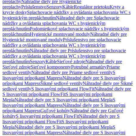
preplachy
Náhradné diely pre Hygienické
preplachy
Príslušenstvo
Senzory
Káble
Regulátor prietoku
Kryty a
krycie dosky
Splachovacie nádržky a ovládania splachovania WC s
hygienickým prepláchnutím
Náhradné diely pre Splachovacie
nádržky a ovládania splachovania WC s hygienickým
prepláchnutím
Podomietkové splachovacie nádržky s hygienickým
prepláchnutím
Hygienické montované moduly
Náhradné diely pre
Hygienické montované moduly
Príslušenstvo pre splachovacie
nádržky a ovládania splachovania WC s hygienickým
prepláchnutím
Náhradné diely pre Príslušenstvo pre splachovacie
nádržky a ovládania splachovania WC s hygienickým
prepláchnutím
Senzory
Káble
Sieťové zdroje
Náhradné diely pre
Sieťové zdroje
Sieťové komponenty
Potrubné armatúry
Priame
sedlové ventily
Náhradné diely pre Priame sedlové ventily
S
lisovanými prípojkami Mapress
Náhradné diely pre S lisovanými
prípojkami Mapress
Šikmé sedlové ventily
Náhradné diely pre Šikmé
sedlové ventily
S lisovanými prípojkami FlowFit
Náhradné diely pre
S lisovanými prípojkami FlowFit
S lisovanými prípojkami
Mepla
Náhradné diely pre S lisovanými prípojkami Mepla
S
lisovanými prípojkami Mapress
Náhradné diely pre S lisovanými
prípojkami Mapress
Guľové kohúty
Náhradné diely pre Guľové
kohúty
S lisovanými prípojkami FlowFit
Náhradné diely pre S
lisovanými prípojkami FlowFit
S lisovanými prípojkami
Mepla
Náhradné diely pre S lisovanými prípojkami Mepla
S
lisovanými prípojkami Mapress
Náhradné diely pre S lisovanými