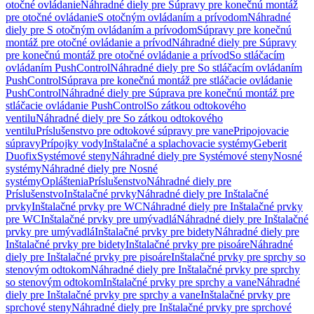
otočné ovládanie
Náhradné diely pre Súpravy pre konečnú montáž
pre otočné ovládanie
S otočným ovládaním a prívodom
Náhradné
diely pre S otočným ovládaním a prívodom
Súpravy pre konečnú
montáž pre otočné ovládanie a prívod
Náhradné diely pre Súpravy
pre konečnú montáž pre otočné ovládanie a prívod
So stláčacím
ovládaním PushControl
Náhradné diely pre So stláčacím ovládaním
PushControl
Súprava pre konečnú montáž pre stláčacie ovládanie
PushControl
Náhradné diely pre Súprava pre konečnú montáž pre
stláčacie ovládanie PushControl
So zátkou odtokového
ventilu
Náhradné diely pre So zátkou odtokového
ventilu
Príslušenstvo pre odtokové súpravy pre vane
Pripojovacie
súpravy
Prípojky vody
Inštalačné a splachovacie systémy
Geberit
Duofix
Systémové steny
Náhradné diely pre Systémové steny
Nosné
systémy
Náhradné diely pre Nosné
systémy
Opláštenia
Príslušenstvo
Náhradné diely pre
Príslušenstvo
Inštalačné prvky
Náhradné diely pre Inštalačné
prvky
Inštalačné prvky pre WC
Náhradné diely pre Inštalačné prvky
pre WC
Inštalačné prvky pre umývadlá
Náhradné diely pre Inštalačné
prvky pre umývadlá
Inštalačné prvky pre bidety
Náhradné diely pre
Inštalačné prvky pre bidety
Inštalačné prvky pre pisoáre
Náhradné
diely pre Inštalačné prvky pre pisoáre
Inštalačné prvky pre sprchy so
stenovým odtokom
Náhradné diely pre Inštalačné prvky pre sprchy
so stenovým odtokom
Inštalačné prvky pre sprchy a vane
Náhradné
diely pre Inštalačné prvky pre sprchy a vane
Inštalačné prvky pre
sprchové steny
Náhradné diely pre Inštalačné prvky pre sprchové