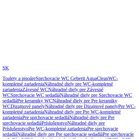
SK
Toalety a pisoáre
Sprchovacie WC Geberit AquaClean
WC-
kompletné zariadenia
Náhradné diely pre WC-kompletné
zariadenia
Závesné WC
Náhradné diely pre Závesné
WC
Sprchovacie WC sedadlá
Náhradné diely pre Sprchovacie WC
sedadlá
Pre keramiky WC
Náhradné diely pre Pre keramiky
WC
Dizajnové panely
Náhradné diely pre Dizajnové panely
Pre WC-
kompletné zariadenia
Náhradné diely pre Pre WC-kompletné
zariadenia
Pre sprchovacie sedadlá
Náhradné diely pre Pre
sprchovacie sedadlá
Príslušenstvo
Náhradné diely pre
Príslušenstvo
Pre WC-kompletné zariadenia
Pre sprchovacie
sedadlá
Náhradné diely pre Pre sprchovacie sedadlá
Pre sprchovacie