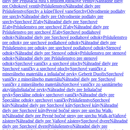
diely pre Pripájacia rúra s hrdlom
Odtokové ventily
Náhradné diely
pre Odtokové ventily
Príslušenstvo
Náhradné diely pre
Príslušenstvo
Sprchy a kúpeľňové vane
Sprchy
Odvodnenie podlahy
pre sprchy
Náhradné diely pre Odvodnenie podlahy pre
sprchy
Sprchové žľaby
Náhradné diely pre Sprchové
žľaby
Príslušenstvo pre sprchové žľaby
Náhradné diely pre
Príslušenstvo pre sprchové žľaby
Sprchové podlahové
odtoky
Náhradné diely pre Sprchové podlahové odtoky
Príslušenstvo
pre odtoky pre sprchové podlahové odtoky
Náhradné diely pre
Príslušenstvo pre odtoky pre sprchové podlahové odtoky
Stenové
odtoky
Náhradné diely pre Stenové odtoky
Príslušenstvo pre stenové
odtoky
Náhradné diely pre Príslušenstvo pre stenové
odtoky
Sprchové vaničky a sprchové plochy
Náhradné diely pre
Sprchové vaničky a sprchové plochy
Sprchové vaničky z
minerálneho materiálu a inštalačné prvky Geberit Duofix
Sprchové
vaničky z minerálneho materiálu
Náhradné diely pre Sprchové
vaničky z minerálneho materiálu
Sprchové vaničky zo sanitárneho
akrylátu
Inštalačné prvky
Náhradné diely pre Inštalačné
prvky
Špeciálne odtoky sprchovej vaničky
Náhradné diely pre
Špeciálne odtoky sprchovej vaničky
Príslušenstvo
Sprchové
kúty
Náhradné diely pre Sprchové kúty
Sprchové kúty
Náhradné
diely pre Sprchové kúty
Pevné bočné steny pre sprchu Walk-
in
Náhradné diely pre Pevné bočné steny pre sprchu Walk-in
Vaňové
zásteny
Náhradné diely pre Vaňové zásteny
Sprchové dvere
Náhradné
diely pre Sprchové dvere
Príslušenstvo
Náhradné diely pre