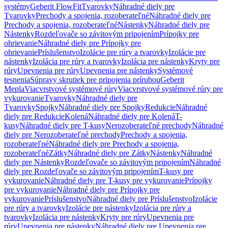
systémy
Geberit FlowFit
Tvarovky
Náhradné diely pre
Tvarovky
Prechody a spojenia, rozoberateľné
Náhradné diely pre
Prechody a spojenia, rozoberateľné
Nástenky
Náhradné diely pre
Nástenky
Rozdeľovače so závitovým pripojením
Prípojky pre
ohrievanie
Náhradné diely pre Prípojky pre
ohrievanie
Príslušenstvo
Izolácie pre rúry a tvarovky
Izolácie pre
nástenky
Izolácia pre rúry a tvarovky
Izolácia pre nástenky
Kryty pre
rúry
Upevnenia pre rúry
Upevnenia pre nástenky
Systémové
tesnenia
Súpravy skrutiek pre pripojenia prírubou
Geberit
Mepla
Viacvrstvové systémové rúry
Viacvrstvové systémové rúry pre
vykurovanie
Tvarovky
Náhradné diely pre
Tvarovky
Spojky
Náhradné diely pre Spojky
Redukcie
Náhradné
diely pre Redukcie
Kolená
Náhradné diely pre Kolená
T-
kusy
Náhradné diely pre T-kusy
Nerozoberateľné prechody
Náhradné
diely pre Nerozoberateľné prechody
Prechody a spojenia,
rozoberateľné
Náhradné diely pre Prechody a spojenia,
rozoberateľné
Zátky
Náhradné diely pre Zátky
Nástenky
Náhradné
diely pre Nástenky
Rozdeľovače so závitovým pripojením
Náhradné
diely pre Rozdeľovače so závitovým pripojením
T-kusy pre
vykurovanie
Náhradné diely pre T-kusy pre vykurovanie
Prípojky
pre vykurovanie
Náhradné diely pre Prípojky pre
vykurovanie
Príslušenstvo
Náhradné diely pre Príslušenstvo
Izolácie
pre rúry a tvarovky
Izolácie pre nástenky
Izolácia pre rúry a
tvarovky
Izolácia pre nástenky
Kryty pre rúry
Upevnenia pre
rúry
Upevnenia pre nástenky
Náhradné diely pre Upevnenia pre