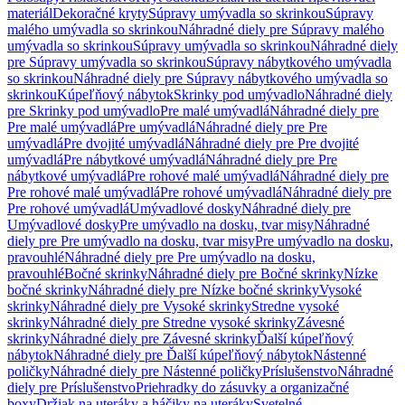
materiál
Dekoračné kryty
Súpravy umývadla so skrinkou
Súpravy
malého umývadla so skrinkou
Náhradné diely pre Súpravy malého
umývadla so skrinkou
Súpravy umývadla so skrinkou
Náhradné diely
pre Súpravy umývadla so skrinkou
Súpravy nábytkového umývadla
so skrinkou
Náhradné diely pre Súpravy nábytkového umývadla so
skrinkou
Kúpeľňový nábytok
Skrinky pod umývadlo
Náhradné diely
pre Skrinky pod umývadlo
Pre malé umývadlá
Náhradné diely pre
Pre malé umývadlá
Pre umývadlá
Náhradné diely pre Pre
umývadlá
Pre dvojité umývadlá
Náhradné diely pre Pre dvojité
umývadlá
Pre nábytkové umývadlá
Náhradné diely pre Pre
nábytkové umývadlá
Pre rohové malé umývadlá
Náhradné diely pre
Pre rohové malé umývadlá
Pre rohové umývadlá
Náhradné diely pre
Pre rohové umývadlá
Umývadlové dosky
Náhradné diely pre
Umývadlové dosky
Pre umývadlo na dosku, tvar misy
Náhradné
diely pre Pre umývadlo na dosku, tvar misy
Pre umývadlo na dosku,
pravouhlé
Náhradné diely pre Pre umývadlo na dosku,
pravouhlé
Bočné skrinky
Náhradné diely pre Bočné skrinky
Nízke
bočné skrinky
Náhradné diely pre Nízke bočné skrinky
Vysoké
skrinky
Náhradné diely pre Vysoké skrinky
Stredne vysoké
skrinky
Náhradné diely pre Stredne vysoké skrinky
Závesné
skrinky
Náhradné diely pre Závesné skrinky
Ďalší kúpeľňový
nábytok
Náhradné diely pre Ďalší kúpeľňový nábytok
Nástenné
poličky
Náhradné diely pre Nástenné poličky
Príslušenstvo
Náhradné
diely pre Príslušenstvo
Priehradky do zásuvky a organizačné
boxy
Držiak na uteráky a háčiky na uteráky
Svetelné