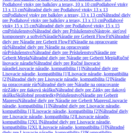
Podlahové vtoky pre balkóny a terasy, 10 x 10 cm
Podlahové vtoky
13 x 13 cm
Náhradné diely pre Podlahové vtoky 13 x 13
cm
Podlahové vtoky pre balkóny a terasy, 13 x 13 cm
Náhradné diely
pre Podlahové vtoky pre balkóny a terasy, 13 x 13 cm
Podlahové
vtoky 15 x 15 cm
Náhradné diely pre Podlahové vtoky 15 x 15
cm
Príslušenstvo
Náhradné diely pre Príslušenstvo
Nástroje, sieťové
komponenty a softvér
Náradie
Náradie pre Geberit FlowFit
Náhradné
diely pre Náradie pre Geberit FlowFit
Náradie na opracovanie
rúr
Náhradné diely pre Náradie na opracovanie
rúr
Príslušenstvo
Náhradné diely pre Príslušenstvo
Náradie pre
Geberit Mepla
Náhradné diely pre Náradie pre Geberit Mepla
Ručné
lisovacie náradie
Náhradné diely pre Ručné lisovacie
náradie
Lisovacie náradie, kompatibilita [1]
Náhradné diely pre
Lisovacie náradie, kompatibilita [1]
Lisovacie náradie, kompatibilita
[2]
Náhradné diely pre Lisovacie náradie, kompatibilita [2]
Náradie
na opracovanie rúr
Náhradné diely pre Náradie na opracovanie
rúr
Zátky pre tlakovú skúšku
Náhradné diely pre Zátky pre tlakovú
skúšku
Skúšobné prostriedky
Príslušenstvo
Náradie pre Geberit
Mapress
Náhradné diely pre Náradie pre Geberit Mapress
Lisovacie
náradie, kompatibilita [1]
Náhradné diely pre Lisovacie náradie,
kompatibilita [1]
Lisovacie náradie, kompatibilita [2]
Náhradné diely
pre Lisovacie náradie, kompatibilita [2]
Lisovacie náradie,
kompatibilita [2XL]
Náhradné diely pre Lisovacie náradie,
kompatibilita [2XL]
Lisovacie náradie, kompatibilita [3]
Náhradné
diely pre Lisovacie náradie, kompatibilita [3]
Kompatibilita