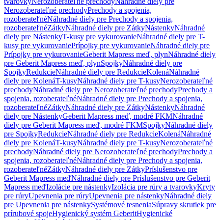
tvarovky
Nerozoberateľné prechody
Náhradné diely pre
Nerozoberateľné prechody
Prechody a spojenia,
rozoberateľné
Náhradné diely pre Prechody a spojenia,
rozoberateľné
Zátky
Náhradné diely pre Zátky
Nástenky
Náhradné
diely pre Nástenky
T-kusy pre vykurovanie
Náhradné diely pre T-
kusy pre vykurovanie
Prípojky pre vykurovanie
Náhradné diely pre
Prípojky pre vykurovanie
Geberit Mapress meď, plyn
Náhradné diely
pre Geberit Mapress meď, plyn
Spojky
Náhradné diely pre
Spojky
Redukcie
Náhradné diely pre Redukcie
Kolená
Náhradné
diely pre Kolená
T-kusy
Náhradné diely pre T-kusy
Nerozoberateľné
prechody
Náhradné diely pre Nerozoberateľné prechody
Prechody a
spojenia, rozoberateľné
Náhradné diely pre Prechody a spojenia,
rozoberateľné
Zátky
Náhradné diely pre Zátky
Nástenky
Náhradné
diely pre Nástenky
Geberit Mapress meď, modré FKM
Náhradné
diely pre Geberit Mapress meď, modré FKM
Spojky
Náhradné diely
pre Spojky
Redukcie
Náhradné diely pre Redukcie
Kolená
Náhradné
diely pre Kolená
T-kusy
Náhradné diely pre T-kusy
Nerozoberateľné
prechody
Náhradné diely pre Nerozoberateľné prechody
Prechody a
spojenia, rozoberateľné
Náhradné diely pre Prechody a spojenia,
rozoberateľné
Zátky
Náhradné diely pre Zátky
Príslušenstvo pre
Geberit Mapress meď
Náhradné diely pre Príslušenstvo pre Geberit
Mapress meď
Izolácie pre nástenky
Izolácia pre rúry a tvarovky
Kryty
pre rúry
Upevnenia pre rúry
Upevnenia pre nástenky
Náhradné diely
pre Upevnenia pre nástenky
Systémové tesnenia
Súpravy skrutiek pre
prírubové spoje
Hygienický systém Geberit
Hygienické