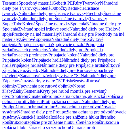
Tesnenia
Spotrebný materiál
Geberit PE
Rúry
Tvarovky
Náhradné
diely pre Tvarovky
Kolená
Odbočky
Redukcie
Čistiace
tvarovky
Náhradné diely pre Čistiace tvarovky
Prechody
Špeciálne
tvarovky
Náhradné diely pre Špeciálne tvarovky
Tvarovky
SuperTube
Kolená
Špeciálne tvarovky
Spojenia
Náhradné diely pre
Spojenia
Zvárané spoje
Hrdlové spoje
Náhradné diely pre Hrdlové
spoje
Prechody na iné materiály
Náhradné diely pre Prechody na iné
materiály
Závitové spojenia
Náhradné diely pre Závitové
spojenia
Pripojenia spojenia
Spojovacie puzdrá
Pripojenia
zariaďovacích predmetov
Náhradné diely pre Pripojenia
zariaďovacích predmetov
Pripájacie kolená
Náhradné diely pre
Pripájacie kolená
Pripájacie hrdlá
Náhradné diely pre Pripájacie
hrdlá
Pripájacie hrdlá
Náhradné diely pre Pripájacie hrdlá
Rúrkové
zápachové uzávierky
Náhradné diely pre Rúrkové zápachové
uzávierky
Zápachové uzávierky v tvare "S"
Náhradné diely pre
Zápachové uzávierky v tvare "S"
Príslušenstvo
Rúrové
objímky
Upevnenia pre rúrové objímky
Nosné
žľaby
Zátky
Tesnenia
Kryty pre hrubú montáž pre servisný
otvor
Spotrebný materiál
Protipožiarna ochrana, akustická izolácia a
ochrana proti vlhkosti
Protipožiarna ochrana
Náhradné diely pre
Protipožiarna ochrana
Protipožiarna ochrana pre odvodňovacie
systémy
Náhradné diely pre Protipožiarna ochrana pre odvodňovacie
systémy
Akustická izolácia
Izolácie pre zníženie hluku šíreného
konštrukciou
Izolácie pre zníženie hluku šíreného konštrukciou a
izolácia hluku šíriaceho sa vzduchom
Ochrana proti