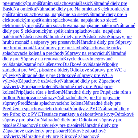
pneumatickým spúšťaním splachovania
Basic
Náhradné diely pre
Basic
Na omietku
Náhradné diely pre Na omietku
S elektronickým
spúšťaním splachovania, napájanie zo siete
Náhradné diely pre S
elektronickým spúšťaním splachovania, napájanie zo siete
S
elektronickým spúšťaním splachovania, napájanie batériou
Náhradné
diely pre S elektronickým spúšťaním splachovania, napájanie
batériou
Príslušenstvo
Náhradné diely pre Príslušenstvo
Súpravy pre
hrubú montáž a súpravy pre prestavbu
Náhradné diely pre Súpravy
pre hrubú montáž a súpravy pre prestavbu
Splachovacie rúrky,
splachovacie kolená a prechody
Súpravy na renováciu
Náhradné
diely pre Súpravy na renováciu
Krycie dosky
Integrované
ovládania
Ostatné príslušenstvo
Diaľkové ovládanie
Prípojky
zariadení pre WC, pisoáre a bidety
Odtokové súpravy pre WC a
výlevky
Náhradné diely pre Odtokové súpravy pre WC a
výlevky
Zápachové uzávierky
Náhradné diely pre Zápachové
uzávierky
Pripájacie kolená
Náhradné diely pre Pripájacie
kolená
Pripájacia rúra s hrdlom
Náhradné diely pre Pripájacia rúra s
hrdlom
Pripojovacie súpravy
Náhradné diely pre Pripojovacie
súpravy
Predĺženia splachovacieho kolena
Náhradné diely pre
Predĺženia splachovacieho kolena
Prípojky z PVC
Náhradné diely
pre Prípojky z PVC
Tesniace manžety a dekoratívne kryty
Odtokové
súpravy pre pisoáre
Náhradné diely pre Odtokové súpravy pre
pisoáre
Zápachové uzávierky pre pisoáre
Náhradné diely pre
Zápachové uzávierky pre pisoáre
Rúrkové zápachové
uzávierky
Náhradné diely pre Rúrkové zápachové