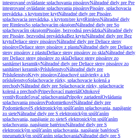
integrované ovládanie splachovania pisoárov
Náhradné diely pre Pre
integrované ovládanie splachovania pisoárov
Pisoáre, splachovacia
prevádzka, s krytom/pre kryt
Náhradné diely pre Pisoáre,
splachovacia prevádzka, s krytom/pre kryt
Rimless
Náhradné diely
pre Rimless
So splachovacím okrajom
Náhradné diely pre So
splachovacím okrajom
Pisoáre, bezvodná prevádzka
Náhradné diely
pre Pisoáre, bezvodná prevádzka
Bez krytu
Náhradné diely pre Bez
krytu
Deliace steny pisoárov
Náhradné diely pre Deliace steny
pisoárov
Deliace steny pisoárov z plastu
Náhradné diely pre Deliace
steny pisoárov z plastu
Deliace steny pisoárov zo skla
Náhradné diely
pre Deliace steny pisoárov zo skla
Deliace steny pisoárov zo
sanitárnej keramiky
Náhradné diely pre Deliace steny pisoárov zo
sanitárnej keramiky
Príslušenstvo
Náhradné diely pre
Príslušenstvo
Kryty pisoárov
Zápachové uzávierky a ich
príslušenstvo
Splachovacie rúrky, splachovacie kolená a
prechody
Náhradné diely pre Splachovacie rúrky, splachovacie
kolená a prechody
Pripevňovací materiál
Odtokové
ventily
Rozdeľovač splachovania
Prípojky zariadení
Ovládania
splachovania pisoárov
Podomietkové
Náhradné diely pre
Podomietkové
S elektronickým spúšťaním splachovania, napájanie
zo siete
Náhradné diely pre S elektronickým spúšťaním
splachovania, napájanie zo siete
S elektronickým spúšťaním
splachovania, napájanie batériou
Náhradné diely pre S
elektronickým spúšťaním splachovania, napájanie batériou
S
pneumatickým spúšťaním splachovania
Náhradné diely pre S