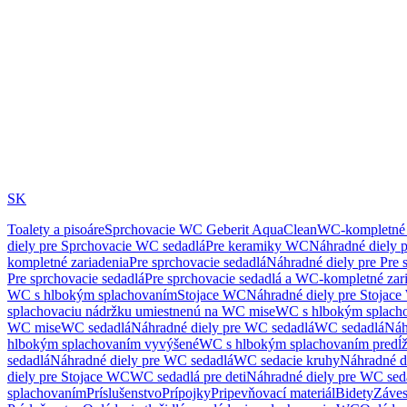
SK
Toalety a pisoáre
Sprchovacie WC Geberit AquaClean
WC-kompletné 
diely pre Sprchovacie WC sedadlá
Pre keramiky WC
Náhradné diely 
kompletné zariadenia
Pre sprchovacie sedadlá
Náhradné diely pre Pre 
Pre sprchovacie sedadlá
Pre sprchovacie sedadlá a WC-kompletné zar
WC s hlbokým splachovaním
Stojace WC
Náhradné diely pre Stojac
splachovaciu nádržku umiestnenú na WC mise
WC s hlbokým splach
WC mise
WC sedadlá
Náhradné diely pre WC sedadlá
WC sedadlá
Náh
hlbokým splachovaním vyvýšené
WC s hlbokým splachovaním predĺ
sedadlá
Náhradné diely pre WC sedadlá
WC sedacie kruhy
Náhradné d
diely pre Stojace WC
WC sedadlá pre deti
Náhradné diely pre WC seda
splachovaním
Príslušenstvo
Prípojky
Pripevňovací materiál
Bidety
Záves