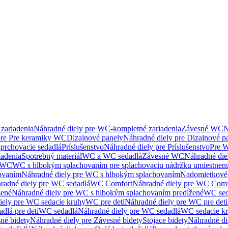
zariadenia
Náhradné diely pre WC-kompletné zariadenia
Závesné WC
N
pre Pre keramiky WC
Dizajnové panely
Náhradné diely pre Dizajnové p
sprchovacie sedadlá
Príslušenstvo
Náhradné diely pre Príslušenstvo
Pre W
iadenia
Spotrebný materiál
WC a WC sedadlá
Závesné WC
Náhradné di
e WC
WC s hlbokým splachovaním pre splachovaciu nádržku umiestne
ovaním
Náhradné diely pre WC s hlbokým splachovaním
Nadomietkové 
radné diely pre WC sedadlá
WC Comfort
Náhradné diely pre WC Comf
žené
Náhradné diely pre WC s hlbokým splachovaním predĺžené
WC sed
iely pre WC sedacie kruhy
WC pre deti
Náhradné diely pre WC pre deti
dlá pre deti
WC sedadlá
Náhradné diely pre WC sedadlá
WC sedacie k
né bidety
Náhradné diely pre Závesné bidety
Stojace bidety
Náhradné die