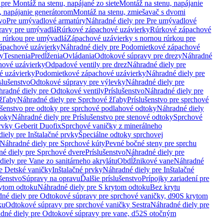
pre Montáž na stenu, napájané zo siete
Montáž na stenu, napájanie
, napájanie generátorom
Montáž na stenu, zmiešavač s dvomi
vo
Pre umývadlové armatúry
Náhradné diely pre Pre umývadlové
ravy pre umývadlá
Rúrkové zápachové uzávierky
Rúrkové zápachové
u rúrkou pre umývadlá
Zápachové uzávierky s nornou rúrkou pre
ápachové uzávierky
Náhradné diely pre Podomietkové zápachové
ky
Tesnenia
Predĺženia
Ovládania
Odtokové súpravy pre drezy
Náhradné
ové uzávierky
Odpadové ventily pre drez
Náhradné diely pre
é uzávierky
Podomietkové zápachové uzávierky
Náhradné diely pre
slušenstvo
Odtokové súpravy pre výlevky
Náhradné diely pre
radné diely pre Odtokové ventily
Príslušenstvo
Náhradné diely pre
žľaby
Náhradné diely pre Sprchové žľaby
Príslušenstvo pre sprchové
ušenstvo pre odtoky pre sprchové podlahové odtoky
Náhradné diely
toky
Náhradné diely pre Príslušenstvo pre stenové odtoky
Sprchové
prvky Geberit Duofix
Sprchové vaničky z minerálneho
iely pre Inštalačné prvky
Špeciálne odtoky sprchovej
Náhradné diely pre Sprchové kúty
Pevné bočné steny pre sprchu
é diely pre Sprchové dvere
Príslušenstvo
Náhradné diely pre
iely pre Vane zo sanitárneho akrylátu
Obdĺžnikové vane
Náhradné
e Detské vaničky
Inštalačné prvky
Náhradné diely pre Inštalačné
ušenstvo
Súpravy na opravu
Ďalšie príslušenstvo
Prípojky zariadení pre
ytom odtoku
Náhradné diely pre S krytom odtoku
Bez krytu
né diely pre Odtokové súpravy pre sprchové vaničky, d90
S krytom
ku
Odtokové súpravy pre sprchové vaničky Sestra
Náhradné diely pre
dné diely pre Odtokové súpravy pre vane, d52
S otočným