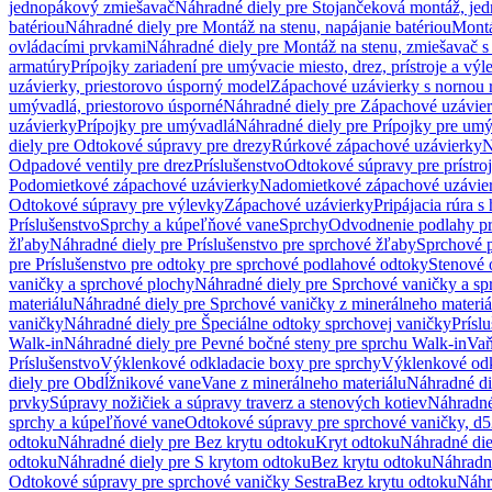
jednopákový zmiešavač
Náhradné diely pre Stojančeková montáž, je
batériou
Náhradné diely pre Montáž na stenu, napájanie batériou
Montá
ovládacími prvkami
Náhradné diely pre Montáž na stenu, zmiešavač 
armatúry
Prípojky zariadení pre umývacie miesto, drez, prístroje a výl
uzávierky, priestorovo úsporný model
Zápachové uzávierky s nornou 
umývadlá, priestorovo úsporné
Náhradné diely pre Zápachové uzávier
uzávierky
Prípojky pre umývadlá
Náhradné diely pre Prípojky pre um
diely pre Odtokové súpravy pre drezy
Rúrkové zápachové uzávierky
N
Odpadové ventily pre drez
Príslušenstvo
Odtokové súpravy pre prístro
Podomietkové zápachové uzávierky
Nadomietkové zápachové uzávie
Odtokové súpravy pre výlevky
Zápachové uzávierky
Pripájacia rúra s
Príslušenstvo
Sprchy a kúpeľňové vane
Sprchy
Odvodnenie podlahy pr
žľaby
Náhradné diely pre Príslušenstvo pre sprchové žľaby
Sprchové 
pre Príslušenstvo pre odtoky pre sprchové podlahové odtoky
Stenové 
vaničky a sprchové plochy
Náhradné diely pre Sprchové vaničky a sp
materiálu
Náhradné diely pre Sprchové vaničky z minerálneho materiá
vaničky
Náhradné diely pre Špeciálne odtoky sprchovej vaničky
Prísl
Walk-in
Náhradné diely pre Pevné bočné steny pre sprchu Walk-in
Vaň
Príslušenstvo
Výklenkové odkladacie boxy pre sprchy
Výklenkové odk
diely pre Obdĺžnikové vane
Vane z minerálneho materiálu
Náhradné di
prvky
Súpravy nožičiek a súpravy traverz a stenových kotiev
Náhradné 
sprchy a kúpeľňové vane
Odtokové súpravy pre sprchové vaničky, d
odtoku
Náhradné diely pre Bez krytu odtoku
Kryt odtoku
Náhradné die
odtoku
Náhradné diely pre S krytom odtoku
Bez krytu odtoku
Náhradné
Odtokové súpravy pre sprchové vaničky Sestra
Bez krytu odtoku
Náhr