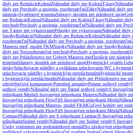
diely pre Redukcie
Kolená
Náhradné diely pre Kolená
T-kusy
Náhradné
diely pre Prechody a spojenia, rozoberateľné
Zátky
Náhradné diely pr
nástenky
Systémové tesnenia
Súpravy skrutiek pre prírubové spoje
Geb
pre Redukcie
Kolená
Náhradné diely pre Kolená
T-kusy
Náhradné diely
prechody
Prechody a spojenia, rozoberateľné
Náhradné diely pre Prech
pre T-kusy pre vykurovanie
Prípojky pre vykurovanie
Náhradné diely 
Spojky
Redukcie
Náhradné diely pre Redukcie
Kolená
Náhradné diely 
rozoberateľné
Náhradné diely pre Prechody a spojenia, rozoberateľné
Mapress meď, modré FKM
Spojky
Náhradné diely pre Spojky
Redukc
diely pre Nerozoberateľné prechody
Prechody a spojenia, rozoberateľ
diely pre Príslušenstvo pre Geberit Mapress meď
Izolácie pre nástenky
tesnenia
Súpravy skrutiek pre prírubové spoje
Hygienický systém Gebe
dosky
Splachovacie nádržky a ovládania splachovania WC s hygieni
splachovacie nádržky s hygienickým prepláchnutím
Hygienické mont
s hygienickým prepláchnutím
Náhradné diely pre Príslušenstvo pre s
zdroje
Sieťové komponenty
Potrubné armatúry
Priame sedlové ventily
N
sedlové ventily
Náhradné diely pre Šikmé sedlové ventily
S lisovanými
prípojkami Mepla
S lisovanými prípojkami Mapress
Náhradné diely pr
lisovanými prípojkami FlowFit
S lisovanými prípojkami Mepla
Náhrad
lisovanými prípojkami Mapress, modré FKM
Guľové kohúty pre pod
lisovanými prípojkami FlowFit
S lisovanými prípojkami Mepla
Náhrad
Compact
Náhradné diely pre S prípojkami Compact
S lisovanými príp
prípojkami
Spätné ventily
Náhradné diely pre Spätné ventily
S lisovan
Úseky vodomeru pre podomietkovú montáž
So závitovými prípojkam
podlahové vykurovanie
Kanalizačné systémy budov
Geberit Silent-db