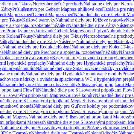
 diely pre T-kusy
Nerozoberateľné prechody
Náhradné diely pre Neroz
e Zátky
Príslušenstvo pre Geberit Mapress uhlíková oceľ
Izolácia pre rúr
erit Mapress meď
Geberit Mapress meď
Náhradné diely pre Geberit Ma
 pre T-kusy
Krížové tvarovky
Náhradné diely pre Krížové tvarovky
Ner
ody a spojenia, rozoberateľné
Zátky
Náhradné diely pre Zátky
Nástenk
pre Prípojky pre vykurovanie
Geberit Mapress meď, plyn
Náhradné diel
pre Kolená
T-kusy
Náhradné diely pre T-kusy
Nerozoberateľné prechod
Zátky
Náhradné diely pre Zátky
Nástenky
Náhradné diely pre Nástenky
G
ie
Náhradné diely pre Redukcie
Kolená
Náhradné diely pre Kolená
T-kus
né
Náhradné diely pre Prechody a spojenia, rozoberateľné
Zátky
Náhradn
Izolácia pre rúry a tvarovky
Kryty pre rúry
Upevnenia pre rúry
Upevneni
rit
Hygienické preplachy
Náhradné diely pre Hygienické preplachy
Prís
ckým prepláchnutím
Náhradné diely pre Splachovacie nádržky a ovláda
ované moduly
Náhradné diely pre Hygienické montované moduly
Prísl
plachovacie nádržky a ovládania splachovania WC s hygienickým prepl
áhradné diely pre Priame sedlové ventily
S lisovanými prípojkami Map
 prípojkami FlowFit
Náhradné diely pre S lisovanými prípojkami FlowF
e S lisovanými prípojkami Mapress
Guľové kohúty
Náhradné diely pre
né diely pre S lisovanými prípojkami Mepla
S lisovanými prípojkami M
omietkovú montáž
Náhradné diely pre Guľové kohúty pre podomietkov
né diely pre S lisovanými prípojkami Mepla
S lisovanými prípojkami V
ojkami Mapress
Náhradné diely pre S lisovanými prípojkami Mapress
So
ými prípojkami Mapress
Náhradné diely pre S lisovanými prípojkami Ma
i
Náhradné diely pre So závitovými prípojkami
Plošné vykurovanie/chla
20
Rúry
Tvarovky
Náhradné diely pre Tvarovky
Kolená
Odbočky
Náhradn