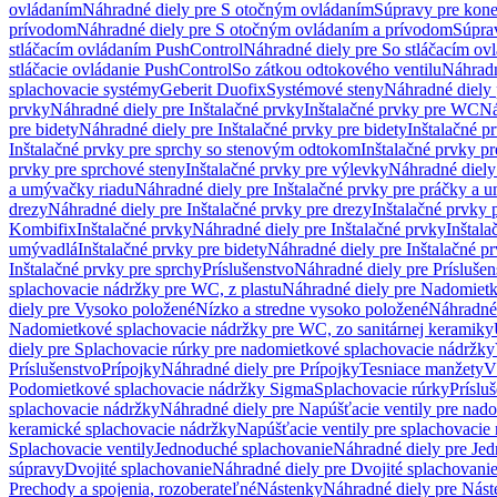
ovládaním
Náhradné diely pre S otočným ovládaním
Súpravy pre kone
prívodom
Náhradné diely pre S otočným ovládaním a prívodom
Súpra
stláčacím ovládaním PushControl
Náhradné diely pre So stláčacím o
stláčacie ovládanie PushControl
So zátkou odtokového ventilu
Náhradn
splachovacie systémy
Geberit Duofix
Systémové steny
Náhradné diely 
prvky
Náhradné diely pre Inštalačné prvky
Inštalačné prvky pre WC
Ná
pre bidety
Náhradné diely pre Inštalačné prvky pre bidety
Inštalačné p
Inštalačné prvky pre sprchy so stenovým odtokom
Inštalačné prvky pr
prvky pre sprchové steny
Inštalačné prvky pre výlevky
Náhradné diely
a umývačky riadu
Náhradné diely pre Inštalačné prvky pre práčky a 
drezy
Náhradné diely pre Inštalačné prvky pre drezy
Inštalačné prvky 
Kombifix
Inštalačné prvky
Náhradné diely pre Inštalačné prvky
Inštal
umývadlá
Inštalačné prvky pre bidety
Náhradné diely pre Inštalačné pr
Inštalačné prvky pre sprchy
Príslušenstvo
Náhradné diely pre Príslušen
splachovacie nádržky pre WC, z plastu
Náhradné diely pre Nadomietk
diely pre Vysoko položené
Nízko a stredne vysoko položené
Náhradné 
Nadomietkové splachovacie nádržky pre WC, zo sanitárnej keramiky
diely pre Splachovacie rúrky pre nadomietkové splachovacie nádržky
Príslušenstvo
Prípojky
Náhradné diely pre Prípojky
Tesniace manžety
V
Podomietkové splachovacie nádržky Sigma
Splachovacie rúrky
Príslu
splachovacie nádržky
Náhradné diely pre Napúšťacie ventily pre nad
keramické splachovacie nádržky
Napúšťacie ventily pre splachovacie
Splachovacie ventily
Jednoduché splachovanie
Náhradné diely pre Je
súpravy
Dvojité splachovanie
Náhradné diely pre Dvojité splachovani
Prechody a spojenia, rozoberateľné
Nástenky
Náhradné diely pre Nás