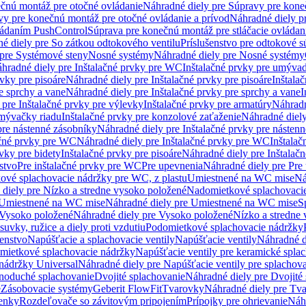
čnú montáž pre otočné ovládanie
Náhradné diely pre Súpravy pre kone
vy pre konečnú montáž pre otočné ovládanie a prívod
Náhradné diely p
vládaním PushControl
Súprava pre konečnú montáž pre stláčacie ovládan
é diely pre So zátkou odtokového ventilu
Príslušenstvo pre odtokové s
pre Systémové steny
Nosné systémy
Náhradné diely pre Nosné systémy
hradné diely pre Inštalačné prvky pre WC
Inštalačné prvky pre umývad
rvky pre pisoáre
Náhradné diely pre Inštalačné prvky pre pisoáre
Inštala
e sprchy a vane
Náhradné diely pre Inštalačné prvky pre sprchy a vane
I
 pre Inštalačné prvky pre výlevky
Inštalačné prvky pre armatúry
Náhradn
umývačky riadu
Inštalačné prvky pre konzolové zaťaženie
Náhradné diely
pre nástenné zásobníky
Náhradné diely pre Inštalačné prvky pre násten
ačné prvky pre WC
Náhradné diely pre Inštalačné prvky pre WC
Inštala
vky pre bidety
Inštalačné prvky pre pisoáre
Náhradné diely pre Inštalačn
stvo
Pre inštalačné prvky pre WC
Pre upevnenia
Náhradné diely pre Pre
ové splachovacie nádržky pre WC, z plastu
Umiestnené na WC mise
Ná
diely pre Nízko a stredne vysoko položené
Nadomietkové splachovacie
Umiestnené na WC mise
Náhradné diely pre Umiestnené na WC mise
S
Vysoko položené
Náhradné diely pre Vysoko položené
Nízko a stredne
suvky, ružice a diely proti vzdutiu
Podomietkové splachovacie nádržky
šenstvo
Napúšťacie a splachovacie ventily
Napúšťacie ventily
Náhradné d
omietkové splachovacie nádržky
Napúšťacie ventily pre keramické spla
 nádržky Universal
Náhradné diely pre Napúšťacie ventily pre splachov
dnoduché splachovanie
Dvojité splachovanie
Náhradné diely pre Dvojité
e
Zásobovacie systémy
Geberit FlowFit
Tvarovky
Náhradné diely pre Tv
tenky
Rozdeľovače so závitovým pripojením
Prípojky pre ohrievanie
Náhr