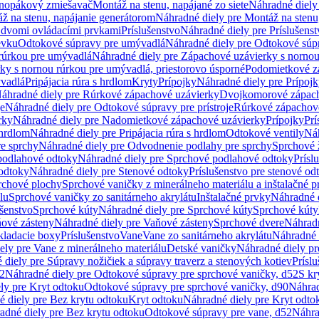
dnopákový zmiešavač
Montáž na stenu, napájané zo siete
Náhradné diely 
ž na stenu, napájanie generátorom
Náhradné diely pre Montáž na stenu
s dvomi ovládacími prvkami
Príslušenstvo
Náhradné diely pre Príslušenst
evku
Odtokové súpravy pre umývadlá
Náhradné diely pre Odtokové súp
rúrkou pre umývadlá
Náhradné diely pre Zápachové uzávierky s norno
ky s nornou rúrkou pre umývadlá, priestorovo úsporné
Podomietkové z
ývadlá
Pripájacia rúra s hrdlom
Kryty
Prípojky
Náhradné diely pre Prípoj
áhradné diely pre Rúrkové zápachové uzávierky
Dvojkomorové zápach
je
Náhradné diely pre Odtokové súpravy pre prístroje
Rúrkové zápachov
rky
Náhradné diely pre Nadomietkové zápachové uzávierky
Prípojky
Prí
 hrdlom
Náhradné diely pre Pripájacia rúra s hrdlom
Odtokové ventily
Náh
e sprchy
Náhradné diely pre Odvodnenie podlahy pre sprchy
Sprchové 
podlahové odtoky
Náhradné diely pre Sprchové podlahové odtoky
Prísl
odtoky
Náhradné diely pre Stenové odtoky
Príslušenstvo pre stenové od
rchové plochy
Sprchové vaničky z minerálneho materiálu a inštalačné 
lu
Sprchové vaničky zo sanitárneho akrylátu
Inštalačné prvky
Náhradné d
ušenstvo
Sprchové kúty
Náhradné diely pre Sprchové kúty
Sprchové kúty
ové zásteny
Náhradné diely pre Vaňové zásteny
Sprchové dvere
Náhradn
ladacie boxy
Príslušenstvo
Vane
Vane zo sanitárneho akrylátu
Náhradné d
ely pre Vane z minerálneho materiálu
Detské vaničky
Náhradné diely pr
diely pre Súpravy nožičiek a súpravy traverz a stenových kotiev
Prísl
52
Náhradné diely pre Odtokové súpravy pre sprchové vaničky, d52
S kr
ly pre Kryt odtoku
Odtokové súpravy pre sprchové vaničky, d90
Náhrad
 diely pre Bez krytu odtoku
Kryt odtoku
Náhradné diely pre Kryt odto
adné diely pre Bez krytu odtoku
Odtokové súpravy pre vane, d52
Náhra