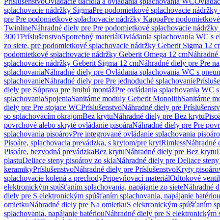
Príslušenstvo
Ovládacie tlačidlá a ovládania splachovania WC
Ovládaci
splachovacie nádržky Sigma
Pre podomietkové splachovacie nádržk
pre Pre podomietkové splachovacie nádržky Kappa
Pre podomietkové
Twinline
Náhradné diely pre Pre podomietkové splachovacie nádržky
300T
Príslušenstvo
Spotrebný materiál
Ovládania splachovania WC s e
zo siete, pre podomietkové splachovacie nádržky Geberit Sigma 12 
podomietkové splachovacie nádržky Geberit Omega 12 cm
Náhradné 
splachovacie nádržky Geberit Sigma 12 cm
Náhradné diely pre Pre n
splachovania
Náhradné diely pre Ovládania splachovania WC s pneu
splachovanie
Náhradné diely pre Pre jednoduché splachovanie
Prísluš
diely pre Súprava pre hrubú montáž
Pre ovládania splachovania WC s
splachovania
Spojenia
Sanitárne moduly Geberit Monolith
Sanitárne m
diely pre Pre stojace WC
Príslušenstvo
Náhradné diely pre Príslušenst
so splachovacím okrajom
Bez krytu
Náhradné diely pre Bez krytu
Piso
povrchové alebo skryté ovládanie pisoára
Náhradné diely pre Pre povr
splachovania pisoárov
Pre integrované ovládanie splachovania pisoár
Pisoáre, splachovacia prevádzka, s krytom/pre kryt
Rimless
Náhradné d
Pisoáre, bezvodná prevádzka
Bez krytu
Náhradné diely pre Bez krytu
D
plastu
Deliace steny pisoárov zo skla
Náhradné diely pre Deliace steny
keramiky
Príslušenstvo
Náhradné diely pre Príslušenstvo
Kryty pisoáro
splachovacie kolená a prechody
Pripevňovací materiál
Odtokové venti
elektronickým spúšťaním splachovania, napájanie zo siete
Náhradné di
diely pre S elektronickým spúšťaním splachovania, napájanie batério
omietku
Náhradné diely pre Na omietku
S elektronickým spúšťaním spl
splachovania, napájanie batériou
Náhradné diely pre S elektronickým 