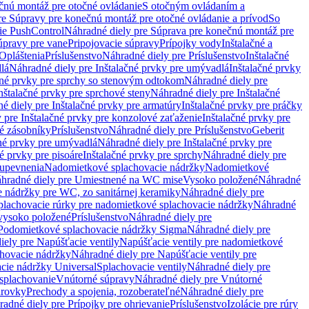
čnú montáž pre otočné ovládanie
S otočným ovládaním a
re Súpravy pre konečnú montáž pre otočné ovládanie a prívod
So
ie PushControl
Náhradné diely pre Súprava pre konečnú montáž pre
úpravy pre vane
Pripojovacie súpravy
Prípojky vody
Inštalačné a
Opláštenia
Príslušenstvo
Náhradné diely pre Príslušenstvo
Inštalačné
lá
Náhradné diely pre Inštalačné prvky pre umývadlá
Inštalačné prvky
čné prvky pre sprchy so stenovým odtokom
Náhradné diely pre
nštalačné prvky pre sprchové steny
Náhradné diely pre Inštalačné
é diely pre Inštalačné prvky pre armatúry
Inštalačné prvky pre práčky
 pre Inštalačné prvky pre konzolové zaťaženie
Inštalačné prvky pre
né zásobníky
Príslušenstvo
Náhradné diely pre Príslušenstvo
Geberit
čné prvky pre umývadlá
Náhradné diely pre Inštalačné prvky pre
é prvky pre pisoáre
Inštalačné prvky pre sprchy
Náhradné diely pre
 upevnenia
Nadomietkové splachovacie nádržky
Nadomietkové
hradné diely pre Umiestnené na WC mise
Vysoko položené
Náhradné
 nádržky pre WC, zo sanitárnej keramiky
Náhradné diely pre
plachovacie rúrky pre nadomietkové splachovacie nádržky
Náhradné
 vysoko položené
Príslušenstvo
Náhradné diely pre
Podomietkové splachovacie nádržky Sigma
Náhradné diely pre
iely pre Napúšťacie ventily
Napúšťacie ventily pre nadomietkové
chovacie nádržky
Náhradné diely pre Napúšťacie ventily pre
acie nádržky Universal
Splachovacie ventily
Náhradné diely pre
 splachovanie
Vnútorné súpravy
Náhradné diely pre Vnútorné
arovky
Prechody a spojenia, rozoberateľné
Náhradné diely pre
adné diely pre Prípojky pre ohrievanie
Príslušenstvo
Izolácie pre rúry