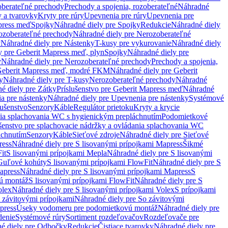
oberateľné prechody
Prechody a spojenia, rozoberateľné
Náhradné
y a tvarovky
Kryty pre rúry
Upevnenia pre rúry
Upevnenia pre
press meď
Spojky
Náhradné diely pre Spojky
Redukcie
Náhradné diely
ozoberateľné prechody
Náhradné diely pre Nerozoberateľné
y
Náhradné diely pre Nástenky
T-kusy pre vykurovanie
Náhradné diely
y pre Geberit Mapress meď, plyn
Spojky
Náhradné diely pre
y
Náhradné diely pre Nerozoberateľné prechody
Prechody a spojenia,
eberit Mapress meď, modré FKM
Náhradné diely pre Geberit
y
Náhradné diely pre T-kusy
Nerozoberateľné prechody
Náhradné
é diely pre Zátky
Príslušenstvo pre Geberit Mapress meď
Náhradné
a pre nástenky
Náhradné diely pre Upevnenia pre nástenky
Systémové
lušenstvo
Senzory
Káble
Regulátor prietoku
Kryty a krycie
nia splachovania WC s hygienickým prepláchnutím
Podomietkové
ušenstvo pre splachovacie nádržky a ovládania splachovania WC
áchnutím
Senzory
Káble
Sieťové zdroje
Náhradné diely pre Sieťové
ress
Náhradné diely pre S lisovanými prípojkami Mapress
Šikmé
it
S lisovanými prípojkami Mepla
Náhradné diely pre S lisovanými
 Guľové kohúty
S lisovanými prípojkami FlowFit
Náhradné diely pre S
apress
Náhradné diely pre S lisovanými prípojkami Mapress
S
ú montáž
S lisovanými prípojkami FlowFit
Náhradné diely pre S
olex
Náhradné diely pre S lisovanými prípojkami Volex
S prípojkami
 závitovými prípojkami
Náhradné diely pre So závitovými
press
Úseky vodomeru pre podomietkovú montáž
Náhradné diely pre
denie
Systémové rúry
Sortiment rozdeľovačov
Rozdeľovače pre
é diely pre Odbočky
Redukcie
Čistiace tvarovky
Náhradné diely pre