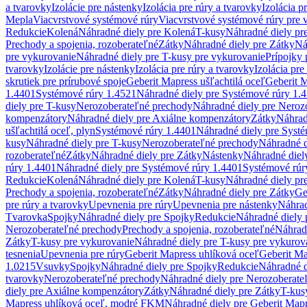
a tvarovky
Izolácie pre nástenky
Izolácia pre rúry a tvarovky
Izolácia p
Mepla
Viacvrstvové systémové rúry
Viacvrstvové systémové rúry pre 
Redukcie
Kolená
Náhradné diely pre Kolená
T-kusy
Náhradné diely pr
Prechody a spojenia, rozoberateľné
Zátky
Náhradné diely pre Zátky
Ná
pre vykurovanie
Náhradné diely pre T-kusy pre vykurovanie
Prípojky 
tvarovky
Izolácie pre nástenky
Izolácia pre rúry a tvarovky
Izolácia pre
skrutiek pre prírubové spoje
Geberit Mapress ušľachtilá oceľ
Geberit M
1.4401
Systémové rúry 1.4521
Náhradné diely pre Systémové rúry 1.
diely pre T-kusy
Nerozoberateľné prechody
Náhradné diely pre Neroz
kompenzátory
Náhradné diely pre Axiálne kompenzátory
Zátky
Náhrad
ušľachtilá oceľ, plyn
Systémové rúry 1.4401
Náhradné diely pre Syst
kusy
Náhradné diely pre T-kusy
Nerozoberateľné prechody
Náhradné d
rozoberateľné
Zátky
Náhradné diely pre Zátky
Nástenky
Náhradné diel
rúry 1.4401
Náhradné diely pre Systémové rúry 1.4401
Systémové rúr
Redukcie
Kolená
Náhradné diely pre Kolená
T-kusy
Náhradné diely pr
Prechody a spojenia, rozoberateľné
Zátky
Náhradné diely pre Zátky
Ge
pre rúry a tvarovky
Upevnenia pre rúry
Upevnenia pre nástenky
Náhrad
Tvarovka
Spojky
Náhradné diely pre Spojky
Redukcie
Náhradné diely 
Nerozoberateľné prechody
Prechody a spojenia, rozoberateľné
Náhradn
Zátky
T-kusy pre vykurovanie
Náhradné diely pre T-kusy pre vykurov
tesnenia
Upevnenia pre rúry
Geberit Mapress uhlíková oceľ
Geberit Ma
1.0215
Vsuvky
Spojky
Náhradné diely pre Spojky
Redukcie
Náhradné d
tvarovky
Nerozoberateľné prechody
Náhradné diely pre Nerozoberate
diely pre Axiálne kompenzátory
Zátky
Náhradné diely pre Zátky
T-kus
Mapress uhlíková oceľ, modré FKM
Náhradné diely pre Geberit Map