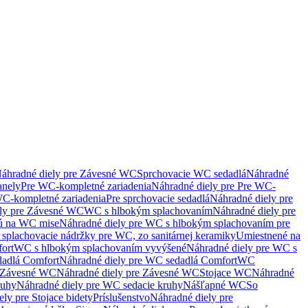
áhradné diely pre Závesné WC
Sprchovacie WC sedadlá
Náhradné
anely
Pre WC-kompletné zariadenia
Náhradné diely pre Pre WC-
C-kompletné zariadenia
Pre sprchovacie sedadlá
Náhradné diely pre
ely pre Závesné WC
WC s hlbokým splachovaním
Náhradné diely pre
nú na WC mise
Náhradné diely pre WC s hlbokým splachovaním pre
splachovacie nádržky pre WC, zo sanitárnej keramiky
Umiestnené na
ort
WC s hlbokým splachovaním vyvýšené
Náhradné diely pre WC s
adlá Comfort
Náhradné diely pre WC sedadlá Comfort
WC
Závesné WC
Náhradné diely pre Závesné WC
Stojace WC
Náhradné
ruhy
Náhradné diely pre WC sedacie kruhy
Nášľapné WC
So
ly pre Stojace bidety
Príslušenstvo
Náhradné diely pre