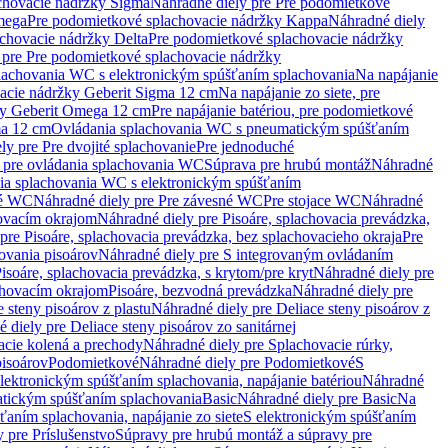
chovacie nádržky Sigma
Náhradné diely pre Pre podomietkové
mega
Pre podomietkové splachovacie nádržky Kappa
Náhradné diely
chovacie nádržky Delta
Pre podomietkové splachovacie nádržky
 pre Pre podomietkové splachovacie nádržky
plachovania WC s elektronickým spúšťaním splachovania
Na napájanie
vacie nádržky Geberit Sigma 12 cm
Na napájanie zo siete, pre
žky Geberit Omega 12 cm
Pre napájanie batériou, pre podomietkové
ma 12 cm
Ovládania splachovania WC s pneumatickým spúšťaním
ly pre Pre dvojité splachovanie
Pre jednoduché
o pre ovládania splachovania WC
Súprava pre hrubú montáž
Náhradné
nia splachovania WC s elektronickým spúšťaním
né WC
Náhradné diely pre Pre závesné WC
Pre stojace WC
Náhradné
hovacím okrajom
Náhradné diely pre Pisoáre, splachovacia prevádzka,
pre Pisoáre, splachovacia prevádzka, bez splachovacieho okraja
Pre
ovania pisoárov
Náhradné diely pre S integrovaným ovládaním
isoáre, splachovacia prevádzka, s krytom/pre kryt
Náhradné diely pre
chovacím okrajom
Pisoáre, bezvodná prevádzka
Náhradné diely pre
e steny pisoárov z plastu
Náhradné diely pre Deliace steny pisoárov z
 diely pre Deliace steny pisoárov zo sanitárnej
acie kolená a prechody
Náhradné diely pre Splachovacie rúrky,
pisoárov
Podomietkové
Náhradné diely pre Podomietkové
S
lektronickým spúšťaním splachovania, napájanie batériou
Náhradné
atickým spúšťaním splachovania
Basic
Náhradné diely pre Basic
Na
ťaním splachovania, napájanie zo siete
S elektronickým spúšťaním
 pre Príslušenstvo
Súpravy pre hrubú montáž a súpravy pre