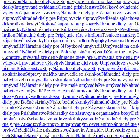
prestavbu
Náhradné diely pre Súpravy pre hrubú montáž a súpravy pr
dosky
Integrované ovládania
Ostatné príslušenstvo
Diaľkové ovládanie
výlevky
Zápachové uzávierky
Náhradné diely pre Zápachové uzávier
súpravy
Náhradné diely pre Pripojovacie súpravy
Predĺženia splachov
dekoratívne kryty
Odtokové súpravy pre pisoáre
Náhradné diely pre O
uzávierky
Náhradné diely pre Rúrkové zápachové uzávierky
Predĺženi
hrdlom
Náhradné diely pre Pripájacia rúra s hrdlom
Tesniace manžety
O
zápachové uzávierky
Pripájacia rúra s hrdlom
Prípojky
Tesnenia
Umývac
umývadlá
Náhradné diely pre Nábytkové umývadlá
Umývadlá na dos
umývadlá
Náhradné diely pre Polozápustné umývadlá
Zápustné umýva
Comfort
Umývadlá pre deti
Náhradné diely pre Umývadlá pre deti
Umý
výlevky
Umývadlové výlevky
Náhradné diely pre Umývadlové výlev
učebne
Príslušenstvo
Stĺpy
Náhradné diely pre Stĺpy
Stĺpovité oplášteni
so skrinkou
Súpravy malého umývadla so skrinkou
Náhradné diely pr
nábytkového umývadla so skrinkou
Náhradné diely pre Súpravy náby
umývadlá
Náhradné diely pre Pre malé umývadlá
Pre umývadlá
Náhrad
nábytkové umývadlá
Pre rohové malé umývadlá
Náhradné diely pre P
dosky
Pre umývadlo na dosku, tvar misy
Náhradné diely pre Pre umýva
diely pre Bočné skrinky
Nízke bočné skrinky
Náhradné diely pre Nízk
skrinky
Závesné skrinky
Náhradné diely pre Závesné skrinky
Ďalší kú
diely pre Príslušenstvo
Priehradky do zásuvky a organizačné boxy
Drži
príslušenstvo
Zrkadlá a zrkadlové skrinky
Zrkadlo
Náhradné diely pre 
diely pre Zrkadlové skrinky
S integrovaným osvetlením
Náhradné diel
prvky
Držadlá
Ďalšie príslušenstvo
Zásuvky
Armatúry
Umývadlové arm
siete
Stojančekové, napájanie batériou
Náhradné diely pre Stojančekové