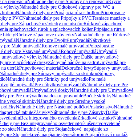
 na renováciu
Náhradné diely pre Súpravy na renováciu
Krycie
a výlevky
Náhradné diely pre Odtokové súpravy pre WC a
 s hrdlom
Náhradné diely pre Pripájacia rúra s hrdlom
Pripojovacie
ojky z PVC
Náhradné diely pre Prípojky z PVC
Tesniace manžety a
diely pre Zápachové uzávierky pre pisoáre
Rúrkové zápachové
enia splachovacích rúrok a splachovacích kolien
Pripájacia rúra s
e bidety
Rúrkové zápachové uzávierky
Náhradné diely pre Rúrkové
umývadlá
Náhradné diely pre Dvojité umývadlá
Nábytkové
ly pre Malé umývadlá
Rohové malé umývadlo
Polozápustné
é diely pre Vstavané umývadlá
Rohové umývadlá
Umývadlá
e umývadlové výlevky
Náhradné diely pre Ďalšie umývadlové
ly pre Viacúčelové drezy
Záchytné nádrže na sadru
Umývadlá pre
 na uterák
Pripevňovací materiál
Dekoračné kryty
Súpravy umývadla
Náhradné diely pre Súpravy umývadla so skrinkou
Súpravy
dlo
Náhradné diely pre Skrinky pod umývadlo
Pre malé
 dvojité umývadlá
Pre nábytkové umývadlá
Náhradné diely pre Pre
rohové umývadlá
Umývadlové dosky
Náhradné diely pre Umývadlové
ely pre Pre umývadlo na dosku, pravouhlé
Bočné skrinky
Náhradné
dne vysoké skrinky
Náhradné diely pre Stredne vysoké
 poličky
Náhradné diely pre Nástenné poličky
Príslušenstvo
Náhradné
agnetické tabule
Zásuvky
Náhradné diely pre Zásuvky
Ďalšie
osvetlením
Bez integrovaného osvetlenia
Zrkadlové skrinky
Náhradné
 diely pre Bez integrovaného osvetlenia
Príslušenstvo
Svetelné
 zo siete
Náhradné diely pre Stojančekové, napájanie zo
ly pre Stojančekové, napájanie generátorom
Stojančeková montáž,