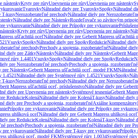
re nástenky
Kryty pre rúry
Upevnenia pre rúry
Upevnenia pre nástenky
Sy
vykurovanie
Tvarovky
Náhradné diely pre Tvarovky
Spojky
Náhradné di
e T-kusy
Nerozoberateľné prechody
Náhradné diely pre Nerozoberateľn
stenky
Náhradné diely pre Nástenky
Rozdeľovače so závitovým pripoj
pre vykurovanie
Náhradné diely pre Prípojky pre vykurovanie
Príslušen
 nástenky
Kryty pre rúry
Upevnenia pre rúry
Upevnenia pre nástenky
Náh
apress ušľachtilá oceľ
Náhradné diely pre Geberit Mapress ušľachtilá 
4521
Vsuvky
Spojky
Náhradné diely pre Spojky
Redukcie
Náhradné diely
oberateľné prechody
Prechody a spojenia, rozoberateľné
Náhradné diely
né diely pre Zátky
Nástenky
Náhradné diely pre Nástenky
Geberit Mapre
émové rúry 1.4401
Vsuvky
Spojky
Náhradné diely pre Spojky
Redukcie
N
iely pre Nerozoberateľné prechody
Prechody a spojenia, rozoberateľné
y pre Nástenky
Geberit Mapress ušľachtilá oceľ, modré FKM
Náhradné 
y 1.4521
Náhradné diely pre Systémové rúry 1.4521
Vsuvky
Spojky
Náhr
e T-kusy
Nerozoberateľné prechody
Náhradné diely pre Nerozoberateľn
berit Mapress ušľachtilá oceľ, príslušenstvo
Náhradné diely pre Geberit
né diely pre Upevnenia pre nástenky
Systémové tesnenia
Geberit Mapr
pre Redukcie
Kolená
Náhradné diely pre Kolená
T-kusy
Náhradné diely 
é diely pre Prechody a spojenia, rozoberateľné
Axiálne kompenzátory
anie
Prípojky pre vykurovanie
Náhradné diely pre Prípojky pre vykurov
press uhlíková oceľ
Náhradné diely pre Geberit Mapress uhlíková oceľ
iely pre Redukcie
Kolená
Náhradné diely pre Kolená
T-kusy
Náhradné d
ľné prechody
Prechody a spojenia, rozoberateľné
Náhradné diely pre Pr
y pre vykurovanie
Náhradné diely pre T-kusy pre vykurovanie
Prípojky
ress uhlíková oceľ, modré FKM
Systémové rúry 1.0034
Systémové rúry