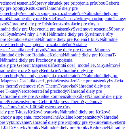
stémové tesnenia
Súpravy skrutiek pre pripojenia prírubou
Geberit
ely pre Spojky
Redukcie
Náhradné diely pre
é prechody
Prechody a spojenia, rozoberateľné
Náhradné diely pre
ením
Náhradné diely pre Rozdeľovače so závitovým pripojením
T-kusy
stvo
Náhradné diely pre Príslušenstvo
Izolácie pre rúry a
radné diely pre Upevnenia pre nástenky
Systémové tesnenia
Súpravy
oceľ
Systémové rúry 1.4401
Náhradné diely pre Systémové rúry
 pre Redukcie
Kolená
Náhradné diely pre Kolená
T-kusy
Náhradné
 pre Prechody a spojenia, rozoberateľné
Axiálne
ss ušľachtilá oceľ, plyn
Náhradné diely pre Geberit Mapress
áhradné diely pre Redukcie
Kolená
Náhradné diely pre Kolená
T-
Náhradné diely pre Prechody a spojenia,
diely pre Geberit Mapress ušľachtilá oceľ, modré FKM
Systémové
adné diely pre Spojky
Redukcie
Náhradné diely pre
é prechody
Prechody a spojenia, rozoberateľné
Náhradné diely pre
 Mapress ušľachtilá oceľ, príslušenstvo
Izolácie pre nástenky
Izolácia
ess therm
Systémové rúry Therm
Tvarovka
Náhradné diely pre
pre T-kusy
Nerozoberateľné prechody
Náhradné diely pre
Náhradné diely pre Axiálne kompenzátory
Zátky
Náhradné diely pre
anie
Príslušenstvo pre Geberit Mapress Therm
Systémové
Systémové rúry 1.0034
Systémové rúry
iely pre T-kusy
Krížové tvarovky
Náhradné diely pre Krížové
echody a spojenia, rozoberateľné
Axiálne kompenzátory
Náhradné
 pre vykurovanie
Náhradné diely pre Prípojky pre vykurovanie
Geberit
 1.0215
Vsuvky
Spojky
Náhradné diely pre Spojky
Redukcie
Náhradné