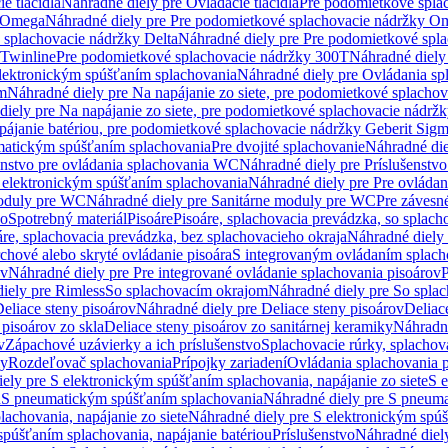
e tlačidlá
Náhradné diely pre Ovládacie tlačidlá
Pre podomietkové spla
y Omega
Náhradné diely pre Pre podomietkové splachovacie nádržky O
 splachovacie nádržky Delta
Náhradné diely pre Pre podomietkové spla
 Twinline
Pre podomietkové splachovacie nádržky 300T
Náhradné diely
lektronickým spúšťaním splachovania
Náhradné diely pre Ovládania s
cm
Náhradné diely pre Na napájanie zo siete, pre podomietkové splacho
diely pre Na napájanie zo siete, pre podomietkové splachovacie nádr
apájanie batériou, pre podomietkové splachovacie nádržky Geberit Sig
matickým spúšťaním splachovania
Pre dvojité splachovanie
Náhradné die
enstvo pre ovládania splachovania WC
Náhradné diely pre Príslušenstv
 elektronickým spúšťaním splachovania
Náhradné diely pre Pre ovláda
oduly pre WC
Náhradné diely pre Sanitárne moduly pre WC
Pre záves
vo
Spotrebný materiál
Pisoáre
Pisoáre, splachovacia prevádzka, so splac
áre, splachovacia prevádzka, bez splachovacieho okraja
Náhradné diely 
chové alebo skryté ovládanie pisoára
S integrovaným ovládaním splach
ov
Náhradné diely pre Pre integrované ovládanie splachovania pisoárov
P
iely pre Rimless
So splachovacím okrajom
Náhradné diely pre So spla
eliace steny pisoárov
Náhradné diely pre Deliace steny pisoárov
Deliac
 pisoárov zo skla
Deliace steny pisoárov zo sanitárnej keramiky
Náhradné
v
Zápachové uzávierky a ich príslušenstvo
Splachovacie rúrky, splachov
ly
Rozdeľovač splachovania
Prípojky zariadení
Ovládania splachovania 
ely pre S elektronickým spúšťaním splachovania, napájanie zo siete
S e
u
S pneumatickým spúšťaním splachovania
Náhradné diely pre S pneum
achovania, napájanie zo siete
Náhradné diely pre S elektronickým spúš
spúšťaním splachovania, napájanie batériou
Príslušenstvo
Náhradné diely