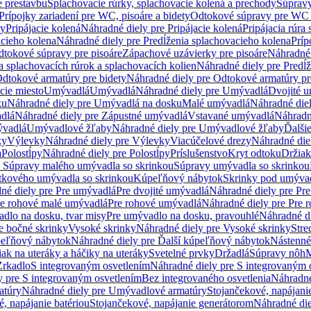
e prestavbu
Splachovacie rúrky, splachovacie kolená a prechody
Súpravy
Prípojky zariadení pre WC, pisoáre a bidety
Odtokové súpravy pre WC 
ky
Pripájacie kolená
Náhradné diely pre Pripájacie kolená
Pripájacia rúra
acieho kolena
Náhradné diely pre Predĺženia splachovacieho kolena
Príp
dtokové súpravy pre pisoáre
Zápachové uzávierky pre pisoáre
Náhradné 
a splachovacích rúrok a splachovacích kolien
Náhradné diely pre Predĺž
dtokové armatúry pre bidety
Náhradné diely pre Odtokové armatúry pr
ie miesto
Umývadlá
Umývadlá
Náhradné diely pre Umývadlá
Dvojité 
ku
Náhradné diely pre Umývadlá na dosku
Malé umývadlá
Náhradné die
dlá
Náhradné diely pre Zápustné umývadlá
Vstavané umývadlá
Náhradn
vadlá
Umývadlové žľaby
Náhradné diely pre Umývadlové žľaby
Ďalši
ky
Výlevky
Náhradné diely pre Výlevky
Viacúčelové drezy
Náhradné die
a
Polostĺpy
Náhradné diely pre Polostĺpy
Príslušenstvo
Kryt odtoku
Držiak
e Súpravy malého umývadla so skrinkou
Súpravy umývadla so skrinkou
tkového umývadla so skrinkou
Kúpeľňový nábytok
Skrinky pod umýva
né diely pre Pre umývadlá
Pre dvojité umývadlá
Náhradné diely pre Pre
re rohové malé umývadlá
Pre rohové umývadlá
Náhradné diely pre Pre 
dlo na dosku, tvar misy
Pre umývadlo na dosku, pravouhlé
Náhradné di
e bočné skrinky
Vysoké skrinky
Náhradné diely pre Vysoké skrinky
Stre
peľňový nábytok
Náhradné diely pre Ďalší kúpeľňový nábytok
Nástenné
ak na uteráky a háčiky na uteráky
Svetelné prvky
Držadlá
Súpravy nôh
M
Zrkadlo
S integrovaným osvetlením
Náhradné diely pre S integrovaným 
y pre S integrovaným osvetlením
Bez integrovaného osvetlenia
Náhradné
atúry
Náhradné diely pre Umývadlové armatúry
Stojančekové, napájanie
, napájanie batériou
Stojančekové, napájanie generátorom
Náhradné die