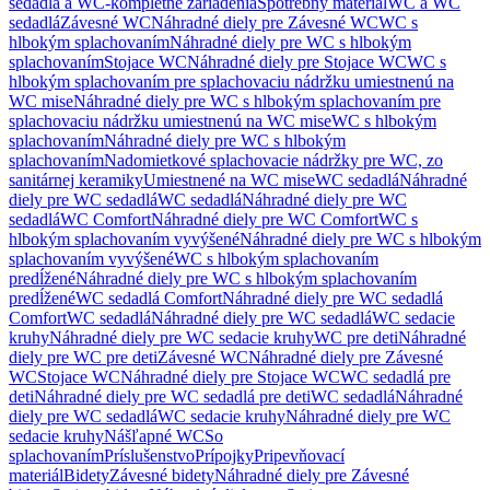
sedadlá a WC-kompletné zariadenia
Spotrebný materiál
WC a WC
sedadlá
Závesné WC
Náhradné diely pre Závesné WC
WC s
hlbokým splachovaním
Náhradné diely pre WC s hlbokým
splachovaním
Stojace WC
Náhradné diely pre Stojace WC
WC s
hlbokým splachovaním pre splachovaciu nádržku umiestnenú na
WC mise
Náhradné diely pre WC s hlbokým splachovaním pre
splachovaciu nádržku umiestnenú na WC mise
WC s hlbokým
splachovaním
Náhradné diely pre WC s hlbokým
splachovaním
Nadomietkové splachovacie nádržky pre WC, zo
sanitárnej keramiky
Umiestnené na WC mise
WC sedadlá
Náhradné
diely pre WC sedadlá
WC sedadlá
Náhradné diely pre WC
sedadlá
WC Comfort
Náhradné diely pre WC Comfort
WC s
hlbokým splachovaním vyvýšené
Náhradné diely pre WC s hlbokým
splachovaním vyvýšené
WC s hlbokým splachovaním
predĺžené
Náhradné diely pre WC s hlbokým splachovaním
predĺžené
WC sedadlá Comfort
Náhradné diely pre WC sedadlá
Comfort
WC sedadlá
Náhradné diely pre WC sedadlá
WC sedacie
kruhy
Náhradné diely pre WC sedacie kruhy
WC pre deti
Náhradné
diely pre WC pre deti
Závesné WC
Náhradné diely pre Závesné
WC
Stojace WC
Náhradné diely pre Stojace WC
WC sedadlá pre
deti
Náhradné diely pre WC sedadlá pre deti
WC sedadlá
Náhradné
diely pre WC sedadlá
WC sedacie kruhy
Náhradné diely pre WC
sedacie kruhy
Nášľapné WC
So
splachovaním
Príslušenstvo
Prípojky
Pripevňovací
materiál
Bidety
Závesné bidety
Náhradné diely pre Závesné