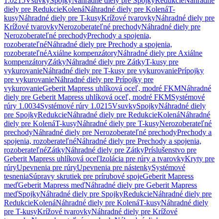
1.0215
Vsuvky
Spojky
Náhradné diely pre Spojky
Redukcie
Náhradné
diely pre Redukcie
Kolená
Náhradné diely pre Kolená
T-
kusy
Náhradné diely pre T-kusy
Krížové tvarovky
Náhradné diely pre
Krížové tvarovky
Nerozoberateľné prechody
Náhradné diely pre
Nerozoberateľné prechody
Prechody a spojenia,
rozoberateľné
Náhradné diely pre Prechody a spojenia,
rozoberateľné
Axiálne kompenzátory
Náhradné diely pre Axiálne
kompenzátory
Zátky
Náhradné diely pre Zátky
T-kusy pre
vykurovanie
Náhradné diely pre T-kusy pre vykurovanie
Prípojky
pre vykurovanie
Náhradné diely pre Prípojky pre
vykurovanie
Geberit Mapress uhlíková oceľ, modré FKM
Náhradné
diely pre Geberit Mapress uhlíková oceľ, modré FKM
Systémové
rúry 1.0034
Systémové rúry 1.0215
Vsuvky
Spojky
Náhradné diely
pre Spojky
Redukcie
Náhradné diely pre Redukcie
Kolená
Náhradné
diely pre Kolená
T-kusy
Náhradné diely pre T-kusy
Nerozoberateľné
prechody
Náhradné diely pre Nerozoberateľné prechody
Prechody a
spojenia, rozoberateľné
Náhradné diely pre Prechody a spojenia,
rozoberateľné
Zátky
Náhradné diely pre Zátky
Príslušenstvo pre
Geberit Mapress uhlíková oceľ
Izolácia pre rúry a tvarovky
Kryty pre
rúry
Upevnenia pre rúry
Upevnenia pre nástenky
Systémové
tesnenia
Súpravy skrutiek pre prírubové spoje
Geberit Mapress
meď
Geberit Mapress meď
Náhradné diely pre Geberit Mapress
meď
Spojky
Náhradné diely pre Spojky
Redukcie
Náhradné diely pre
Redukcie
Kolená
Náhradné diely pre Kolená
T-kusy
Náhradné diely
pre T-kusy
Krížové tvarovky
Náhradné diely pre Krížové