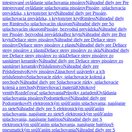
integrované ovládanie splachovania pisoárov
Náhradné diely pre Pre
integrované ovládanie splachovania pisoárov
Pisoáre, splachovacia
prevádzka, s krytom/pre kryt
Náhradné diely pre Pisoáre,
splachovacia prevádzka, s krytom/pre kryt
Rimless
Náhradné diely
pre Rimless
So splachovacím okrajom
Náhradné diely pre So
splachovacím okrajom
Pisoáre, bezvodná prevádzka
Náhradné diely
pre Pisoáre, bezvodná prevádzka
Bez krytu
Náhradné diely pre Bez
krytu
Deliace steny pisoárov
Náhradné diely pre Deliace steny
pisoárov
Deliace steny pisoárov z plastu
Náhradné diely pre Deliace
steny pisoárov z plastu
Deliace steny pisoárov zo skla
Náhradné diely
pre Deliace steny pisoárov zo skla
Deliace steny pisoárov zo
sanitárnej keramiky
Náhradné diely pre Deliace steny pisoárov zo
sanitárnej keramiky
Príslušenstvo
Náhradné diely pre
Príslušenstvo
Kryty pisoárov
Zápachové uzávierky a ich
príslušenstvo
Splachovacie rúrky, splachovacie kolená a
prechody
Náhradné diely pre Splachovacie rúrky, splachovacie
kolená a prechody
Pripevňovací materiál
Odtokové
ventily
Rozdeľovač splachovania
Prípojky zariadení
Ovládania
splachovania pisoárov
Podomietkové
Náhradné diely pre
Podomietkové
S elektronickým spúšťaním splachovania, napájanie
zo siete
Náhradné diely pre S elektronickým spúšťaním
splachovania, napájanie zo siete
S elektronickým spúšťaním
splachovania, napájanie batériou
Náhradné diely pre S
elektronickým spúšťaním splachovania, napájanie batériou
S
pneumatickým spúšťaním splachovania
Náhradné diely pre S