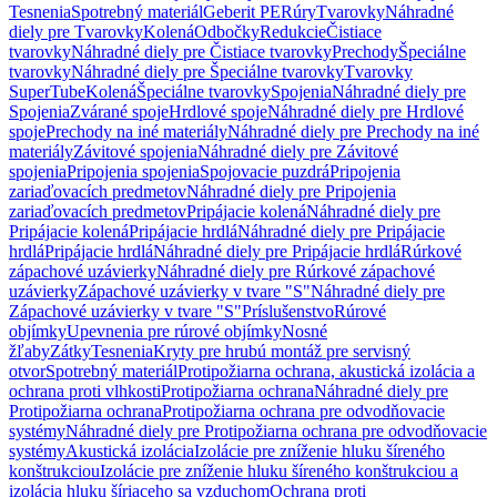
Tesnenia
Spotrebný materiál
Geberit PE
Rúry
Tvarovky
Náhradné
diely pre Tvarovky
Kolená
Odbočky
Redukcie
Čistiace
tvarovky
Náhradné diely pre Čistiace tvarovky
Prechody
Špeciálne
tvarovky
Náhradné diely pre Špeciálne tvarovky
Tvarovky
SuperTube
Kolená
Špeciálne tvarovky
Spojenia
Náhradné diely pre
Spojenia
Zvárané spoje
Hrdlové spoje
Náhradné diely pre Hrdlové
spoje
Prechody na iné materiály
Náhradné diely pre Prechody na iné
materiály
Závitové spojenia
Náhradné diely pre Závitové
spojenia
Pripojenia spojenia
Spojovacie puzdrá
Pripojenia
zariaďovacích predmetov
Náhradné diely pre Pripojenia
zariaďovacích predmetov
Pripájacie kolená
Náhradné diely pre
Pripájacie kolená
Pripájacie hrdlá
Náhradné diely pre Pripájacie
hrdlá
Pripájacie hrdlá
Náhradné diely pre Pripájacie hrdlá
Rúrkové
zápachové uzávierky
Náhradné diely pre Rúrkové zápachové
uzávierky
Zápachové uzávierky v tvare "S"
Náhradné diely pre
Zápachové uzávierky v tvare "S"
Príslušenstvo
Rúrové
objímky
Upevnenia pre rúrové objímky
Nosné
žľaby
Zátky
Tesnenia
Kryty pre hrubú montáž pre servisný
otvor
Spotrebný materiál
Protipožiarna ochrana, akustická izolácia a
ochrana proti vlhkosti
Protipožiarna ochrana
Náhradné diely pre
Protipožiarna ochrana
Protipožiarna ochrana pre odvodňovacie
systémy
Náhradné diely pre Protipožiarna ochrana pre odvodňovacie
systémy
Akustická izolácia
Izolácie pre zníženie hluku šíreného
konštrukciou
Izolácie pre zníženie hluku šíreného konštrukciou a
izolácia hluku šíriaceho sa vzduchom
Ochrana proti