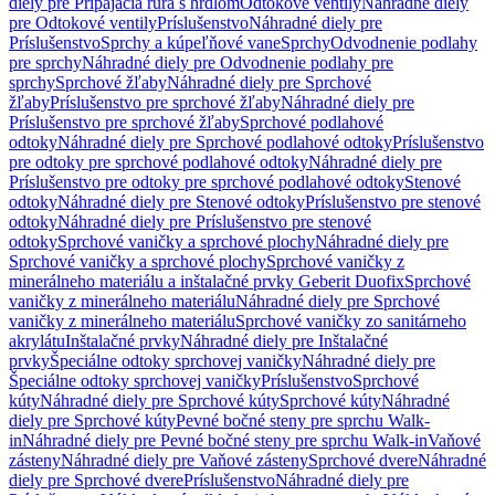
diely pre Pripájacia rúra s hrdlom
Odtokové ventily
Náhradné diely
pre Odtokové ventily
Príslušenstvo
Náhradné diely pre
Príslušenstvo
Sprchy a kúpeľňové vane
Sprchy
Odvodnenie podlahy
pre sprchy
Náhradné diely pre Odvodnenie podlahy pre
sprchy
Sprchové žľaby
Náhradné diely pre Sprchové
žľaby
Príslušenstvo pre sprchové žľaby
Náhradné diely pre
Príslušenstvo pre sprchové žľaby
Sprchové podlahové
odtoky
Náhradné diely pre Sprchové podlahové odtoky
Príslušenstvo
pre odtoky pre sprchové podlahové odtoky
Náhradné diely pre
Príslušenstvo pre odtoky pre sprchové podlahové odtoky
Stenové
odtoky
Náhradné diely pre Stenové odtoky
Príslušenstvo pre stenové
odtoky
Náhradné diely pre Príslušenstvo pre stenové
odtoky
Sprchové vaničky a sprchové plochy
Náhradné diely pre
Sprchové vaničky a sprchové plochy
Sprchové vaničky z
minerálneho materiálu a inštalačné prvky Geberit Duofix
Sprchové
vaničky z minerálneho materiálu
Náhradné diely pre Sprchové
vaničky z minerálneho materiálu
Sprchové vaničky zo sanitárneho
akrylátu
Inštalačné prvky
Náhradné diely pre Inštalačné
prvky
Špeciálne odtoky sprchovej vaničky
Náhradné diely pre
Špeciálne odtoky sprchovej vaničky
Príslušenstvo
Sprchové
kúty
Náhradné diely pre Sprchové kúty
Sprchové kúty
Náhradné
diely pre Sprchové kúty
Pevné bočné steny pre sprchu Walk-
in
Náhradné diely pre Pevné bočné steny pre sprchu Walk-in
Vaňové
zásteny
Náhradné diely pre Vaňové zásteny
Sprchové dvere
Náhradné
diely pre Sprchové dvere
Príslušenstvo
Náhradné diely pre