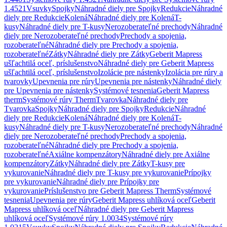
1.4521
Vsuvky
Spojky
Náhradné diely pre Spojky
Redukcie
Náhradné
diely pre Redukcie
Kolená
Náhradné diely pre Kolená
T-
kusy
Náhradné diely pre T-kusy
Nerozoberateľné prechody
Náhradné
diely pre Nerozoberateľné prechody
Prechody a spojenia,
rozoberateľné
Náhradné diely pre Prechody a spojenia,
rozoberateľné
Zátky
Náhradné diely pre Zátky
Geberit Mapress
ušľachtilá oceľ, príslušenstvo
Náhradné diely pre Geberit Mapress
ušľachtilá oceľ, príslušenstvo
Izolácie pre nástenky
Izolácia pre rúry a
tvarovky
Upevnenia pre rúry
Upevnenia pre nástenky
Náhradné diely
pre Upevnenia pre nástenky
Systémové tesnenia
Geberit Mapress
therm
Systémové rúry Therm
Tvarovka
Náhradné diely pre
Tvarovka
Spojky
Náhradné diely pre Spojky
Redukcie
Náhradné
diely pre Redukcie
Kolená
Náhradné diely pre Kolená
T-
kusy
Náhradné diely pre T-kusy
Nerozoberateľné prechody
Náhradné
diely pre Nerozoberateľné prechody
Prechody a spojenia,
rozoberateľné
Náhradné diely pre Prechody a spojenia,
rozoberateľné
Axiálne kompenzátory
Náhradné diely pre Axiálne
kompenzátory
Zátky
Náhradné diely pre Zátky
T-kusy pre
vykurovanie
Náhradné diely pre T-kusy pre vykurovanie
Prípojky
pre vykurovanie
Náhradné diely pre Prípojky pre
vykurovanie
Príslušenstvo pre Geberit Mapress Therm
Systémové
tesnenia
Upevnenia pre rúry
Geberit Mapress uhlíková oceľ
Geberit
Mapress uhlíková oceľ
Náhradné diely pre Geberit Mapress
uhlíková oceľ
Systémové rúry 1.0034
Systémové rúry