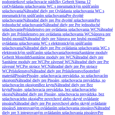
podomietkové splachovacie nádržky Geberit Sigma 12
cm
Ovládania splachovania WC s pneumatickým spúšťaním
splachovania
Náhradné diely pre Ovládania splachovania WC s
pneumatickým spúšťaním splachovania
Pre dvojité
splachovanie
Náhradné diely pre Pre dvojité splachovanie
Pre
jednoduché splachovanie
Náhradné diely pre Pre jednoduché
splachovanie
Príslušenstvo pre ovládania splachovania WC
Náhradné
diely pre Príslušenstvo pre ovládania splachovania WC
Súprava pre
hrubú montáž
Náhradné diely pre Súprava pre hrubú montáž
Pre
ovládania splachovania WC s elektronickým spúšťaním
splachovania
Náhradné diely pre Pre ovládania splachovania WC s
elektronickým spúšťaním splachovania
Spojenia
Sanitárne moduly
Geberit Monolith
Sanitárne moduly pre WC
Náhradné diely pre
Sanitárne moduly pre WC
Pre závesné WC
Náhradné diely pre Pre
závesné WC
Pre stojace WC
Náhradné diely pre Pre stojace
WC
Príslušenstvo
Náhradné diely pre Príslušenstvo
Spotrebný
materiál
Pisoáre
Pisoáre, splachovacia prevádzka, so splachovacím
okrajom
Náhradné diely pre Pisoáre, splachovacia prevádzka, so
splachovacím okrajom
Bez krytu
Náhradné diely pre Bez
krytu
Pisoáre, splachovacia prevádzka, bez splachovacieho
okraja
Náhradné diely pre Pisoáre, splachovacia prevádzka, bez
splachovacieho okraja
Pre povrchové alebo skryté ovládanie
pisoára
Náhradné diely pre Pre povrchové alebo skryté ovládanie
pisoára
S integrovaným ovládaním splachovania pisoárov
Náhradné
diely pre S integrovaným ovládaním splachovania pisoárov
Pre