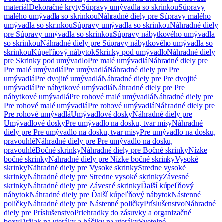
materiál
Dekoračné kryty
Súpravy umývadla so skrinkou
Súpravy
malého umývadla so skrinkou
Náhradné diely pre Súpravy malého
umývadla so skrinkou
Súpravy umývadla so skrinkou
Náhradné diely
pre Súpravy umývadla so skrinkou
Súpravy nábytkového umývadla
so skrinkou
Náhradné diely pre Súpravy nábytkového umývadla so
skrinkou
Kúpeľňový nábytok
Skrinky pod umývadlo
Náhradné diely
pre Skrinky pod umývadlo
Pre malé umývadlá
Náhradné diely pre
Pre malé umývadlá
Pre umývadlá
Náhradné diely pre Pre
umývadlá
Pre dvojité umývadlá
Náhradné diely pre Pre dvojité
umývadlá
Pre nábytkové umývadlá
Náhradné diely pre Pre
nábytkové umývadlá
Pre rohové malé umývadlá
Náhradné diely pre
Pre rohové malé umývadlá
Pre rohové umývadlá
Náhradné diely pre
Pre rohové umývadlá
Umývadlové dosky
Náhradné diely pre
Umývadlové dosky
Pre umývadlo na dosku, tvar misy
Náhradné
diely pre Pre umývadlo na dosku, tvar misy
Pre umývadlo na dosku,
pravouhlé
Náhradné diely pre Pre umývadlo na dosku,
pravouhlé
Bočné skrinky
Náhradné diely pre Bočné skrinky
Nízke
bočné skrinky
Náhradné diely pre Nízke bočné skrinky
Vysoké
skrinky
Náhradné diely pre Vysoké skrinky
Stredne vysoké
skrinky
Náhradné diely pre Stredne vysoké skrinky
Závesné
skrinky
Náhradné diely pre Závesné skrinky
Ďalší kúpeľňový
nábytok
Náhradné diely pre Ďalší kúpeľňový nábytok
Nástenné
poličky
Náhradné diely pre Nástenné poličky
Príslušenstvo
Náhradné
diely pre Príslušenstvo
Priehradky do zásuvky a organizačné
boxy
Držiak na uteráky a háčiky na uteráky
Svetelné