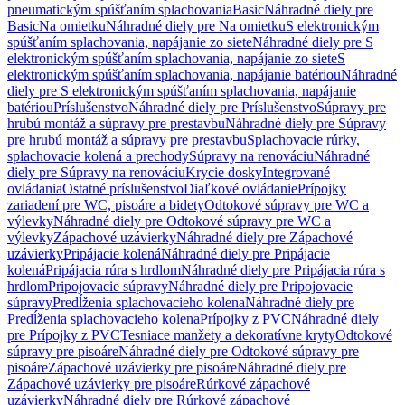
pneumatickým spúšťaním splachovania
Basic
Náhradné diely pre
Basic
Na omietku
Náhradné diely pre Na omietku
S elektronickým
spúšťaním splachovania, napájanie zo siete
Náhradné diely pre S
elektronickým spúšťaním splachovania, napájanie zo siete
S
elektronickým spúšťaním splachovania, napájanie batériou
Náhradné
diely pre S elektronickým spúšťaním splachovania, napájanie
batériou
Príslušenstvo
Náhradné diely pre Príslušenstvo
Súpravy pre
hrubú montáž a súpravy pre prestavbu
Náhradné diely pre Súpravy
pre hrubú montáž a súpravy pre prestavbu
Splachovacie rúrky,
splachovacie kolená a prechody
Súpravy na renováciu
Náhradné
diely pre Súpravy na renováciu
Krycie dosky
Integrované
ovládania
Ostatné príslušenstvo
Diaľkové ovládanie
Prípojky
zariadení pre WC, pisoáre a bidety
Odtokové súpravy pre WC a
výlevky
Náhradné diely pre Odtokové súpravy pre WC a
výlevky
Zápachové uzávierky
Náhradné diely pre Zápachové
uzávierky
Pripájacie kolená
Náhradné diely pre Pripájacie
kolená
Pripájacia rúra s hrdlom
Náhradné diely pre Pripájacia rúra s
hrdlom
Pripojovacie súpravy
Náhradné diely pre Pripojovacie
súpravy
Predĺženia splachovacieho kolena
Náhradné diely pre
Predĺženia splachovacieho kolena
Prípojky z PVC
Náhradné diely
pre Prípojky z PVC
Tesniace manžety a dekoratívne kryty
Odtokové
súpravy pre pisoáre
Náhradné diely pre Odtokové súpravy pre
pisoáre
Zápachové uzávierky pre pisoáre
Náhradné diely pre
Zápachové uzávierky pre pisoáre
Rúrkové zápachové
uzávierky
Náhradné diely pre Rúrkové zápachové