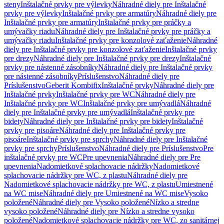
steny
Inštalačné prvky pre výlevky
Náhradné diely pre Inštalačné
prvky pre výlevky
Inštalačné prvky pre armatúry
Náhradné diely pre
Inštalačné prvky pre armatúry
Inštalačné prvky pre práčky a
umývačky riadu
Náhradné diely pre Inštalačné prvky pre práčky a
umývačky riadu
Inštalačné prvky pre konzolové zaťaženie
Náhradné
diely pre Inštalačné prvky pre konzolové zaťaženie
Inštalačné prvky
pre drezy
Náhradné diely pre Inštalačné prvky pre drezy
Inštalačné
prvky pre nástenné zásobníky
Náhradné diely pre Inštalačné prvky
pre nástenné zásobníky
Príslušenstvo
Náhradné diely pre
Príslušenstvo
Geberit Kombifix
Inštalačné prvky
Náhradné diely pre
Inštalačné prvky
Inštalačné prvky pre WC
Náhradné diely pre
Inštalačné prvky pre WC
Inštalačné prvky pre umývadlá
Náhradné
diely pre Inštalačné prvky pre umývadlá
Inštalačné prvky pre
bidety
Náhradné diely pre Inštalačné prvky pre bidety
Inštalačné
prvky pre pisoáre
Náhradné diely pre Inštalačné prvky pre
pisoáre
Inštalačné prvky pre sprchy
Náhradné diely pre Inštalačné
prvky pre sprchy
Príslušenstvo
Náhradné diely pre Príslušenstvo
Pre
inštalačné prvky pre WC
Pre upevnenia
Náhradné diely pre Pre
upevnenia
Nadomietkové splachovacie nádržky
Nadomietkové
splachovacie nádržky pre WC, z plastu
Náhradné diely pre
Nadomietkové splachovacie nádržky pre WC, z plastu
Umiestnené
na WC mise
Náhradné diely pre Umiestnené na WC mise
Vysoko
položené
Náhradné diely pre Vysoko položené
Nízko a stredne
vysoko položené
Náhradné diely pre Nízko a stredne vysoko
položené
Nadomietkové splachovacie nádržky pre WC, zo sanitárnej