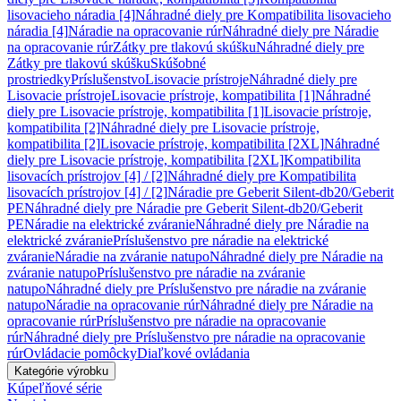
lisovacieho náradia [4]
Náhradné diely pre Kompatibilita lisovacieho
náradia [4]
Náradie na opracovanie rúr
Náhradné diely pre Náradie
na opracovanie rúr
Zátky pre tlakovú skúšku
Náhradné diely pre
Zátky pre tlakovú skúšku
Skúšobné
prostriedky
Príslušenstvo
Lisovacie prístroje
Náhradné diely pre
Lisovacie prístroje
Lisovacie prístroje, kompatibilita [1]
Náhradné
diely pre Lisovacie prístroje, kompatibilita [1]
Lisovacie prístroje,
kompatibilita [2]
Náhradné diely pre Lisovacie prístroje,
kompatibilita [2]
Lisovacie prístroje, kompatibilita [2XL]
Náhradné
diely pre Lisovacie prístroje, kompatibilita [2XL]
Kompatibilita
lisovacích prístrojov [4] / [2]
Náhradné diely pre Kompatibilita
lisovacích prístrojov [4] / [2]
Náradie pre Geberit Silent-db20/Geberit
PE
Náhradné diely pre Náradie pre Geberit Silent-db20/Geberit
PE
Náradie na elektrické zváranie
Náhradné diely pre Náradie na
elektrické zváranie
Príslušenstvo pre náradie na elektrické
zváranie
Náradie na zváranie natupo
Náhradné diely pre Náradie na
zváranie natupo
Príslušenstvo pre náradie na zváranie
natupo
Náhradné diely pre Príslušenstvo pre náradie na zváranie
natupo
Náradie na opracovanie rúr
Náhradné diely pre Náradie na
opracovanie rúr
Príslušenstvo pre náradie na opracovanie
rúr
Náhradné diely pre Príslušenstvo pre náradie na opracovanie
rúr
Ovládacie pomôcky
Diaľkové ovládania
Kategórie výrobku
Kúpeľňové série