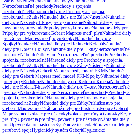
tvarovky
Nerozoberateľné prechody
Náhradné diely pre
Nerozoberateľné prechody
Prechody a spojenia,
rozoberateľné
Náhradné diely pre Prechody a spojenia,
rozoberateľné
Zátky
Náhradné diely pre Zátky
Nástenky
Náhradné
diely pre Nástenky
T-kusy pre vykurovanie
Náhradné diely pre T-
kusy pre vykurovanie
Prípojky pre vykurovanie
Náhradné diely pre
Prípojky pre vykurovanie
Geberit Mapress meď, plyn
Náhradné diely
pre Geberit Mapress meď, plyn
Spojky
Náhradné diely pre
Spojky
Redukcie
Náhradné diely pre Redukcie
Kolená
Náhradné
diely pre Kolená
T-kusy
Náhradné diely pre T-kusy
Nerozoberateľné
prechody
Náhradné diely pre Nerozoberateľné prechody
Prechody a
spojenia, rozoberateľné
Náhradné diely pre Prechody a spojenia,
rozoberateľné
Zátky
Náhradné diely pre Zátky
Nástenky
Náhradné
diely pre Nástenky
Geberit Mapress meď, modré FKM
Náhradné
diely pre Geberit Mapress meď, modré FKM
Spojky
Náhradné diely
pre Spojky
Redukcie
Náhradné diely pre Redukcie
Kolená
Náhradné
diely pre Kolená
T-kusy
Náhradné diely pre T-kusy
Nerozoberateľné
prechody
Náhradné diely pre Nerozoberateľné prechody
Prechody a
spojenia, rozoberateľné
Náhradné diely pre Prechody a spojenia,
rozoberateľné
Zátky
Náhradné diely pre Zátky
Príslušenstvo pre
Geberit Mapress meď
Náhradné diely pre Príslušenstvo pre Geberit
Mapress meď
Izolácie pre nástenky
Izolácia pre rúry a tvarovky
Kryty
pre rúry
Upevnenia pre rúry
Upevnenia pre nástenky
Náhradné diely
pre Upevnenia pre nástenky
Systémové tesnenia
Súpravy skrutiek pre
prírubové spoje
Hygienický systém Geberit
Hygienické