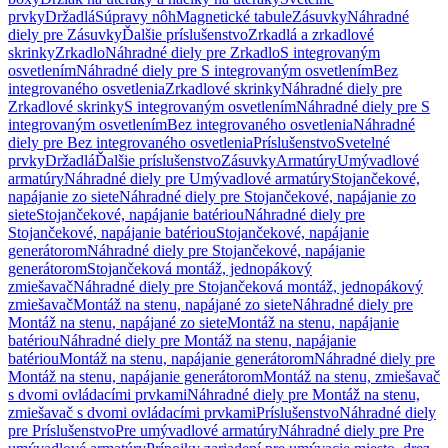
prvky
Držadlá
Súpravy nôh
Magnetické tabule
Zásuvky
Náhradné
diely pre Zásuvky
Ďalšie príslušenstvo
Zrkadlá a zrkadlové
skrinky
Zrkadlo
Náhradné diely pre Zrkadlo
S integrovaným
osvetlením
Náhradné diely pre S integrovaným osvetlením
Bez
integrovaného osvetlenia
Zrkadlové skrinky
Náhradné diely pre
Zrkadlové skrinky
S integrovaným osvetlením
Náhradné diely pre S
integrovaným osvetlením
Bez integrovaného osvetlenia
Náhradné
diely pre Bez integrovaného osvetlenia
Príslušenstvo
Svetelné
prvky
Držadlá
Ďalšie príslušenstvo
Zásuvky
Armatúry
Umývadlové
armatúry
Náhradné diely pre Umývadlové armatúry
Stojančekové,
napájanie zo siete
Náhradné diely pre Stojančekové, napájanie zo
siete
Stojančekové, napájanie batériou
Náhradné diely pre
Stojančekové, napájanie batériou
Stojančekové, napájanie
generátorom
Náhradné diely pre Stojančekové, napájanie
generátorom
Stojančeková montáž, jednopákový
zmiešavač
Náhradné diely pre Stojančeková montáž, jednopákový
zmiešavač
Montáž na stenu, napájané zo siete
Náhradné diely pre
Montáž na stenu, napájané zo siete
Montáž na stenu, napájanie
batériou
Náhradné diely pre Montáž na stenu, napájanie
batériou
Montáž na stenu, napájanie generátorom
Náhradné diely pre
Montáž na stenu, napájanie generátorom
Montáž na stenu, zmiešavač
s dvomi ovládacími prvkami
Náhradné diely pre Montáž na stenu,
zmiešavač s dvomi ovládacími prvkami
Príslušenstvo
Náhradné diely
pre Príslušenstvo
Pre umývadlové armatúry
Náhradné diely pre Pre