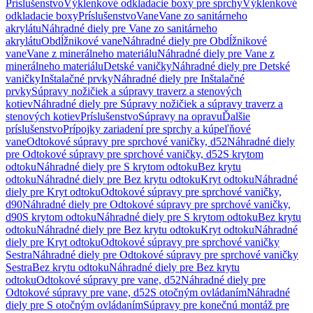
Príslušenstvo
Výklenkové odkladacie boxy pre sprchy
Výklenkové
odkladacie boxy
Príslušenstvo
Vane
Vane zo sanitárneho
akrylátu
Náhradné diely pre Vane zo sanitárneho
akrylátu
Obdĺžnikové vane
Náhradné diely pre Obdĺžnikové
vane
Vane z minerálneho materiálu
Náhradné diely pre Vane z
minerálneho materiálu
Detské vaničky
Náhradné diely pre Detské
vaničky
Inštalačné prvky
Náhradné diely pre Inštalačné
prvky
Súpravy nožičiek a súpravy traverz a stenových
kotiev
Náhradné diely pre Súpravy nožičiek a súpravy traverz a
stenových kotiev
Príslušenstvo
Súpravy na opravu
Ďalšie
príslušenstvo
Prípojky zariadení pre sprchy a kúpeľňové
vane
Odtokové súpravy pre sprchové vaničky, d52
Náhradné diely
pre Odtokové súpravy pre sprchové vaničky, d52
S krytom
odtoku
Náhradné diely pre S krytom odtoku
Bez krytu
odtoku
Náhradné diely pre Bez krytu odtoku
Kryt odtoku
Náhradné
diely pre Kryt odtoku
Odtokové súpravy pre sprchové vaničky,
d90
Náhradné diely pre Odtokové súpravy pre sprchové vaničky,
d90
S krytom odtoku
Náhradné diely pre S krytom odtoku
Bez krytu
odtoku
Náhradné diely pre Bez krytu odtoku
Kryt odtoku
Náhradné
diely pre Kryt odtoku
Odtokové súpravy pre sprchové vaničky
Sestra
Náhradné diely pre Odtokové súpravy pre sprchové vaničky
Sestra
Bez krytu odtoku
Náhradné diely pre Bez krytu
odtoku
Odtokové súpravy pre vane, d52
Náhradné diely pre
Odtokové súpravy pre vane, d52
S otočným ovládaním
Náhradné
diely pre S otočným ovládaním
Súpravy pre konečnú montáž pre