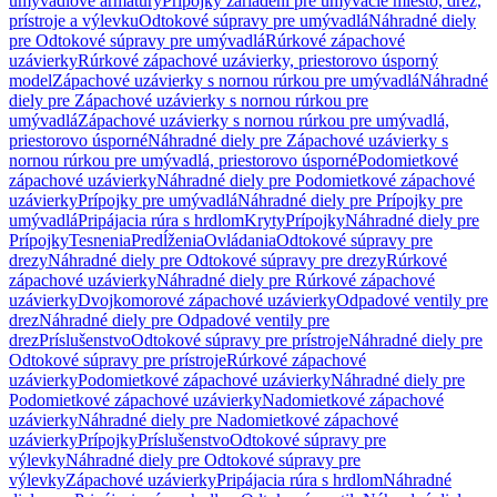
umývadlové armatúry
Prípojky zariadení pre umývacie miesto, drez,
prístroje a výlevku
Odtokové súpravy pre umývadlá
Náhradné diely
pre Odtokové súpravy pre umývadlá
Rúrkové zápachové
uzávierky
Rúrkové zápachové uzávierky, priestorovo úsporný
model
Zápachové uzávierky s nornou rúrkou pre umývadlá
Náhradné
diely pre Zápachové uzávierky s nornou rúrkou pre
umývadlá
Zápachové uzávierky s nornou rúrkou pre umývadlá,
priestorovo úsporné
Náhradné diely pre Zápachové uzávierky s
nornou rúrkou pre umývadlá, priestorovo úsporné
Podomietkové
zápachové uzávierky
Náhradné diely pre Podomietkové zápachové
uzávierky
Prípojky pre umývadlá
Náhradné diely pre Prípojky pre
umývadlá
Pripájacia rúra s hrdlom
Kryty
Prípojky
Náhradné diely pre
Prípojky
Tesnenia
Predĺženia
Ovládania
Odtokové súpravy pre
drezy
Náhradné diely pre Odtokové súpravy pre drezy
Rúrkové
zápachové uzávierky
Náhradné diely pre Rúrkové zápachové
uzávierky
Dvojkomorové zápachové uzávierky
Odpadové ventily pre
drez
Náhradné diely pre Odpadové ventily pre
drez
Príslušenstvo
Odtokové súpravy pre prístroje
Náhradné diely pre
Odtokové súpravy pre prístroje
Rúrkové zápachové
uzávierky
Podomietkové zápachové uzávierky
Náhradné diely pre
Podomietkové zápachové uzávierky
Nadomietkové zápachové
uzávierky
Náhradné diely pre Nadomietkové zápachové
uzávierky
Prípojky
Príslušenstvo
Odtokové súpravy pre
výlevky
Náhradné diely pre Odtokové súpravy pre
výlevky
Zápachové uzávierky
Pripájacia rúra s hrdlom
Náhradné