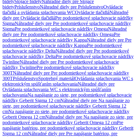
bidety
Stojace bidety
Náhradné diely pre Stojace
bidety
Príslušenstvo
Náhradné diely pre Príslušenstvo
Ovládacie
tlačidlá a ovládania splachovania WC
Ovládacie tlačidlá
Náhradné
diely pre Ovládacie tlačidlá
Pre podomietkové splachovacie nádržky
Sigma
Náhradné diely pre Pre podomietkové splachovacie nádržky
Sigma
Pre podomietkové splachovacie nádržky Omega
Náhradné
diely pre Pre podomietkové splachovacie nádržky Omega
Pre
podomietkové splachovacie nádržky Kappa
Náhradné diely pre Pre
podomietkové splachovacie nádržky Kappa
Pre podomietkové
splachovacie nádržky Delta
Náhradné diely pre Pre podomietkové
splachovacie nádržky Delta
Pre podomietkové splachovacie nádržky
Twinline
Náhradné diely pre Pre podomietkové splachovacie
nádržky Twinline
Pre podomietkové splachovacie nádržky
300T
Náhradné diely pre Pre podomietkové splachovacie nádržky
300T
Príslušenstvo
Spotrebný materiál
Ovládania splachovania WC s
elektronickým spúšťaním splachovania
Náhradné diely pre
Ovládania splachovania WC s elektronickým spúšťaním
splachovania
Na napájanie zo siete, pre podomietkové splachovacie
nádržky Geberit Sigma 12 cm
Náhradné diely pre Na napájanie zo
siete, pre podomietkové splachovacie nádržky Geberit Sigma 12
cm
Na napájanie zo siete, pre podomietkové splachovacie nádržky
Geberit Omega 12 cm
Náhradné diely pre Na napájanie zo siete, pre
podomietkové splachovacie nádržky Geberit Omega 12 cm
Pre
napájanie batériou, pre podomietkové splachovacie nádržky Geberit
Sigma 12 cm
Náhradné diely pre Pre napájanie batériou, pre