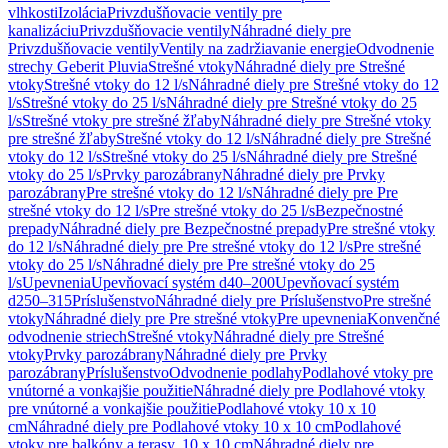
vlhkosti
Izolácia
Privzdušňovacie ventily pre
kanalizáciu
Privzdušňovacie ventily
Náhradné diely pre
Privzdušňovacie ventily
Ventily na zadržiavanie energie
Odvodnenie
strechy Geberit Pluvia
Strešné vtoky
Náhradné diely pre Strešné
vtoky
Strešné vtoky do 12 l/s
Náhradné diely pre Strešné vtoky do 12
l/s
Strešné vtoky do 25 l/s
Náhradné diely pre Strešné vtoky do 25
l/s
Strešné vtoky pre strešné žľaby
Náhradné diely pre Strešné vtoky
pre strešné žľaby
Strešné vtoky do 12 l/s
Náhradné diely pre Strešné
vtoky do 12 l/s
Strešné vtoky do 25 l/s
Náhradné diely pre Strešné
vtoky do 25 l/s
Prvky parozábrany
Náhradné diely pre Prvky
parozábrany
Pre strešné vtoky do 12 l/s
Náhradné diely pre Pre
strešné vtoky do 12 l/s
Pre strešné vtoky do 25 l/s
Bezpečnostné
prepady
Náhradné diely pre Bezpečnostné prepady
Pre strešné vtoky
do 12 l/s
Náhradné diely pre Pre strešné vtoky do 12 l/s
Pre strešné
vtoky do 25 l/s
Náhradné diely pre Pre strešné vtoky do 25
l/s
Upevnenia
Upevňovací systém d40–200
Upevňovací systém
d250–315
Príslušenstvo
Náhradné diely pre Príslušenstvo
Pre strešné
vtoky
Náhradné diely pre Pre strešné vtoky
Pre upevnenia
Konvenčné
odvodnenie striech
Strešné vtoky
Náhradné diely pre Strešné
vtoky
Prvky parozábrany
Náhradné diely pre Prvky
parozábrany
Príslušenstvo
Odvodnenie podlahy
Podlahové vtoky pre
vnútorné a vonkajšie použitie
Náhradné diely pre Podlahové vtoky
pre vnútorné a vonkajšie použitie
Podlahové vtoky 10 x 10
cm
Náhradné diely pre Podlahové vtoky 10 x 10 cm
Podlahové
vtoky pre balkóny a terasy, 10 x 10 cm
Náhradné diely pre