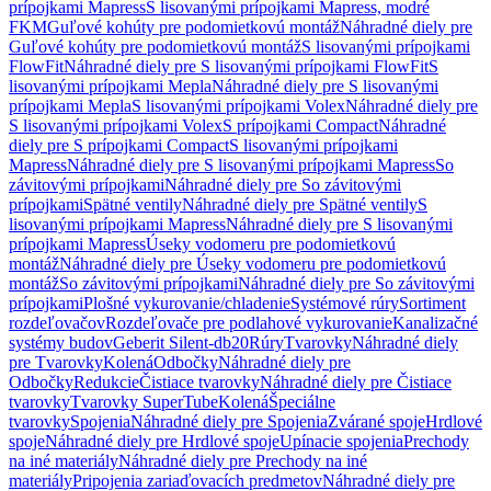
prípojkami Mapress
S lisovanými prípojkami Mapress, modré
FKM
Guľové kohúty pre podomietkovú montáž
Náhradné diely pre
Guľové kohúty pre podomietkovú montáž
S lisovanými prípojkami
FlowFit
Náhradné diely pre S lisovanými prípojkami FlowFit
S
lisovanými prípojkami Mepla
Náhradné diely pre S lisovanými
prípojkami Mepla
S lisovanými prípojkami Volex
Náhradné diely pre
S lisovanými prípojkami Volex
S prípojkami Compact
Náhradné
diely pre S prípojkami Compact
S lisovanými prípojkami
Mapress
Náhradné diely pre S lisovanými prípojkami Mapress
So
závitovými prípojkami
Náhradné diely pre So závitovými
prípojkami
Spätné ventily
Náhradné diely pre Spätné ventily
S
lisovanými prípojkami Mapress
Náhradné diely pre S lisovanými
prípojkami Mapress
Úseky vodomeru pre podomietkovú
montáž
Náhradné diely pre Úseky vodomeru pre podomietkovú
montáž
So závitovými prípojkami
Náhradné diely pre So závitovými
prípojkami
Plošné vykurovanie/chladenie
Systémové rúry
Sortiment
rozdeľovačov
Rozdeľovače pre podlahové vykurovanie
Kanalizačné
systémy budov
Geberit Silent-db20
Rúry
Tvarovky
Náhradné diely
pre Tvarovky
Kolená
Odbočky
Náhradné diely pre
Odbočky
Redukcie
Čistiace tvarovky
Náhradné diely pre Čistiace
tvarovky
Tvarovky SuperTube
Kolená
Špeciálne
tvarovky
Spojenia
Náhradné diely pre Spojenia
Zvárané spoje
Hrdlové
spoje
Náhradné diely pre Hrdlové spoje
Upínacie spojenia
Prechody
na iné materiály
Náhradné diely pre Prechody na iné
materiály
Pripojenia zariaďovacích predmetov
Náhradné diely pre