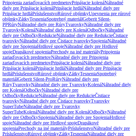
Pripojenia zariaďovacích predmetov
Pripájacie kolená
Náhradné
diely pre Pripájacie kolená
Pripájacie hrdlá
Náhradné diely pre
Pripájacie hrdlá
Príslušenstvo
Rúrové objímky
Upevnenia pre rúrové
objímky
Zátky
Tesnenia
Spotrebný materiál
Geberit Silent-
PP
Rúry
Náhradné diely pre Rúry
Tvarovky
Náhradné diely pre
Tvarovky
Kolená
Náhradné diely pre Kolená
Odbočky
Náhradné
diely pre Odbočky
Redukcie
Náhradné diely pre Redukcie
Čistiace
tvarovky
Náhradné diely pre Čistiace tvarovky
Spojenia
Náhradné
diely pre Spojenia
Hrdlové spoje
Náhradné diely pre Hrdlové
spoje
Drapákové spojenia
Prechody na iné materiály
Pripojenia
zariaďovacích predmetov
Náhradné diely pre Pripojenia
zariaďovacích predmetov
Pripájacie kolená
Náhradné diely pre
Pripájacie kolená
Pripájacie hrdlá
Náhradné diely pre Pripájacie
hrdlá
Príslušenstvo
Rúrové objímky
Zátky
Tesnenia
Spotrebný
materiál
Geberit Silent-Pro
Rúry
Náhradné diely pre
Rúry
Tvarovky
Náhradné diely pre Tvarovky
Kolená
Náhradné diely
pre Kolená
Odbočky
Náhradné diely pre
Odbočky
Redukcie
Náhradné diely pre Redukcie
Čistiace
tvarovky
Náhradné diely pre Čistiace tvarovky
Tvarovky
SuperTube
Náhradné diely pre Tvarovky
SuperTube
Kolená
Náhradné diely pre Kolená
Odbočky
Náhradné
diely pre Odbočky
Spojenia
Náhradné diely pre Spojenia
Hrdlové
spoje
Náhradné diely pre Hrdlové spoje
Drapákové
spojenia
Prechody na iné materiály
Príslušenstvo
Náhradné diely pre
Príslušenstvo
Rúrové objímky
Zátky
Tesnenia
Náhradné diely pre