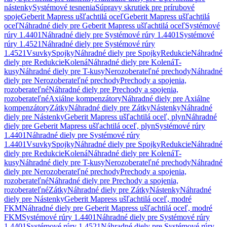
nástenky
Systémové tesnenia
Súpravy skrutiek pre prírubové
spoje
Geberit Mapress ušľachtilá oceľ
Geberit Mapress ušľachtilá
oceľ
Náhradné diely pre Geberit Mapress ušľachtilá oceľ
Systémové
rúry 1.4401
Náhradné diely pre Systémové rúry 1.4401
Systémové
rúry 1.4521
Náhradné diely pre Systémové rúry
1.4521
Vsuvky
Spojky
Náhradné diely pre Spojky
Redukcie
Náhradné
diely pre Redukcie
Kolená
Náhradné diely pre Kolená
T-
kusy
Náhradné diely pre T-kusy
Nerozoberateľné prechody
Náhradné
diely pre Nerozoberateľné prechody
Prechody a spojenia,
rozoberateľné
Náhradné diely pre Prechody a spojenia,
rozoberateľné
Axiálne kompenzátory
Náhradné diely pre Axiálne
kompenzátory
Zátky
Náhradné diely pre Zátky
Nástenky
Náhradné
diely pre Nástenky
Geberit Mapress ušľachtilá oceľ, plyn
Náhradné
diely pre Geberit Mapress ušľachtilá oceľ, plyn
Systémové rúry
1.4401
Náhradné diely pre Systémové rúry
1.4401
Vsuvky
Spojky
Náhradné diely pre Spojky
Redukcie
Náhradné
diely pre Redukcie
Kolená
Náhradné diely pre Kolená
T-
kusy
Náhradné diely pre T-kusy
Nerozoberateľné prechody
Náhradné
diely pre Nerozoberateľné prechody
Prechody a spojenia,
rozoberateľné
Náhradné diely pre Prechody a spojenia,
rozoberateľné
Zátky
Náhradné diely pre Zátky
Nástenky
Náhradné
diely pre Nástenky
Geberit Mapress ušľachtilá oceľ, modré
FKM
Náhradné diely pre Geberit Mapress ušľachtilá oceľ, modré
FKM
Systémové rúry 1.4401
Náhradné diely pre Systémové rúry
1.4401
Systémové rúry 1.4521
Náhradné diely pre Systémové rúry