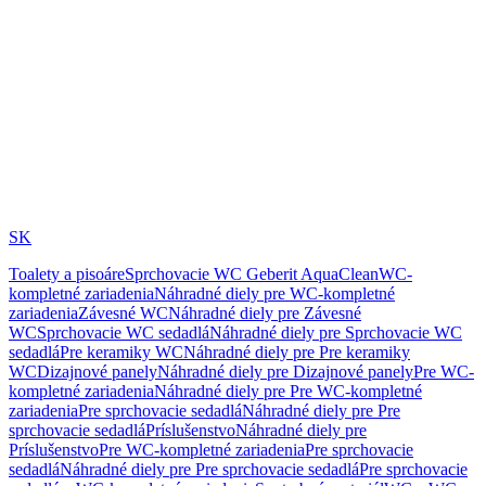
SK
Toalety a pisoáre
Sprchovacie WC Geberit AquaClean
WC-
kompletné zariadenia
Náhradné diely pre WC-kompletné
zariadenia
Závesné WC
Náhradné diely pre Závesné
WC
Sprchovacie WC sedadlá
Náhradné diely pre Sprchovacie WC
sedadlá
Pre keramiky WC
Náhradné diely pre Pre keramiky
WC
Dizajnové panely
Náhradné diely pre Dizajnové panely
Pre WC-
kompletné zariadenia
Náhradné diely pre Pre WC-kompletné
zariadenia
Pre sprchovacie sedadlá
Náhradné diely pre Pre
sprchovacie sedadlá
Príslušenstvo
Náhradné diely pre
Príslušenstvo
Pre WC-kompletné zariadenia
Pre sprchovacie
sedadlá
Náhradné diely pre Pre sprchovacie sedadlá
Pre sprchovacie