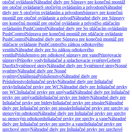
otočné ovládanie
Náhradné diely pre Súpravy pre konečnú montáž
pre otočné ovládanie
S otočným ovládaním a prívodom
Náhradné
diely pre S otočným ovládaním a prívodom
Súpravy pre konečnú
montáž pre otočné ovládanie a prívod
Náhradné diely pre Súpravy
pre konečnú montáž pre otočné ovládanie a prívod
So stláčacím
ovládaním PushControl
Náhradné diely pre So stláčacím ovládaním
PushControl
Súprava pre konečnú montáž pre stláčacie ovládanie
PushControl
Náhradné diely pre Súprava pre konečnú montáž pre
stláčacie ovládanie PushControl
So zátkou odtokového
ventilu
Náhradné diely pre So zátkou odtokového
ventilu
Príslušenstvo pre odtokové súpravy pre vane
Pripojovacie
súpravy
Prípojky vody
Inštalačné a splachovacie systémy
Geberit
Duofix
Systémové steny
Náhradné diely pre Systémové steny
Nosné
systémy
Náhradné diely pre Nosné
systémy
Opláštenia
Príslušenstvo
Náhradné diely pre
Príslušenstvo
Inštalačné prvky
Náhradné diely pre Inštalačné
prvky
Inštalačné prvky pre WC
Náhradné diely pre Inštalačné prvky
pre WC
Inštalačné prvky pre umývadlá
Náhradné diely pre Inštalačné
prvky pre umývadlá
Inštalačné prvky pre bidety
Náhradné diely pre
Inštalačné prvky pre bidety
Inštalačné prvky pre pisoáre
Náhradné
diely pre Inštalačné prvky pre pisoáre
Inštalačné prvky pre sprchy so
stenovým odtokom
Náhradné diely pre Inštalačné prvky pre sprchy
so stenovým odtokom
Inštalačné prvky pre sprchy a vane
Náhradné
diely pre Inštalačné prvky pre sprchy a vane
Inštalačné prvky pre
sprchové steny
Náhradné diely pre Inštalačné prvky pre sprchové