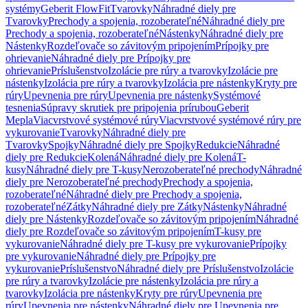
systémy
Geberit FlowFit
Tvarovky
Náhradné diely pre
Tvarovky
Prechody a spojenia, rozoberateľné
Náhradné diely pre
Prechody a spojenia, rozoberateľné
Nástenky
Náhradné diely pre
Nástenky
Rozdeľovače so závitovým pripojením
Prípojky pre
ohrievanie
Náhradné diely pre Prípojky pre
ohrievanie
Príslušenstvo
Izolácie pre rúry a tvarovky
Izolácie pre
nástenky
Izolácia pre rúry a tvarovky
Izolácia pre nástenky
Kryty pre
rúry
Upevnenia pre rúry
Upevnenia pre nástenky
Systémové
tesnenia
Súpravy skrutiek pre pripojenia prírubou
Geberit
Mepla
Viacvrstvové systémové rúry
Viacvrstvové systémové rúry pre
vykurovanie
Tvarovky
Náhradné diely pre
Tvarovky
Spojky
Náhradné diely pre Spojky
Redukcie
Náhradné
diely pre Redukcie
Kolená
Náhradné diely pre Kolená
T-
kusy
Náhradné diely pre T-kusy
Nerozoberateľné prechody
Náhradné
diely pre Nerozoberateľné prechody
Prechody a spojenia,
rozoberateľné
Náhradné diely pre Prechody a spojenia,
rozoberateľné
Zátky
Náhradné diely pre Zátky
Nástenky
Náhradné
diely pre Nástenky
Rozdeľovače so závitovým pripojením
Náhradné
diely pre Rozdeľovače so závitovým pripojením
T-kusy pre
vykurovanie
Náhradné diely pre T-kusy pre vykurovanie
Prípojky
pre vykurovanie
Náhradné diely pre Prípojky pre
vykurovanie
Príslušenstvo
Náhradné diely pre Príslušenstvo
Izolácie
pre rúry a tvarovky
Izolácie pre nástenky
Izolácia pre rúry a
tvarovky
Izolácia pre nástenky
Kryty pre rúry
Upevnenia pre
rúry
Upevnenia pre nástenky
Náhradné diely pre Upevnenia pre