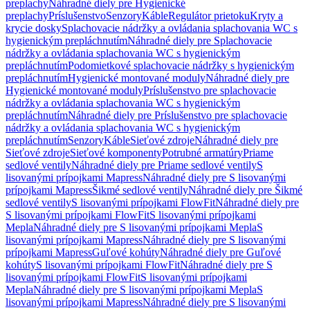
preplachy
Náhradné diely pre Hygienické
preplachy
Príslušenstvo
Senzory
Káble
Regulátor prietoku
Kryty a
krycie dosky
Splachovacie nádržky a ovládania splachovania WC s
hygienickým prepláchnutím
Náhradné diely pre Splachovacie
nádržky a ovládania splachovania WC s hygienickým
prepláchnutím
Podomietkové splachovacie nádržky s hygienickým
prepláchnutím
Hygienické montované moduly
Náhradné diely pre
Hygienické montované moduly
Príslušenstvo pre splachovacie
nádržky a ovládania splachovania WC s hygienickým
prepláchnutím
Náhradné diely pre Príslušenstvo pre splachovacie
nádržky a ovládania splachovania WC s hygienickým
prepláchnutím
Senzory
Káble
Sieťové zdroje
Náhradné diely pre
Sieťové zdroje
Sieťové komponenty
Potrubné armatúry
Priame
sedlové ventily
Náhradné diely pre Priame sedlové ventily
S
lisovanými prípojkami Mapress
Náhradné diely pre S lisovanými
prípojkami Mapress
Šikmé sedlové ventily
Náhradné diely pre Šikmé
sedlové ventily
S lisovanými prípojkami FlowFit
Náhradné diely pre
S lisovanými prípojkami FlowFit
S lisovanými prípojkami
Mepla
Náhradné diely pre S lisovanými prípojkami Mepla
S
lisovanými prípojkami Mapress
Náhradné diely pre S lisovanými
prípojkami Mapress
Guľové kohúty
Náhradné diely pre Guľové
kohúty
S lisovanými prípojkami FlowFit
Náhradné diely pre S
lisovanými prípojkami FlowFit
S lisovanými prípojkami
Mepla
Náhradné diely pre S lisovanými prípojkami Mepla
S
lisovanými prípojkami Mapress
Náhradné diely pre S lisovanými