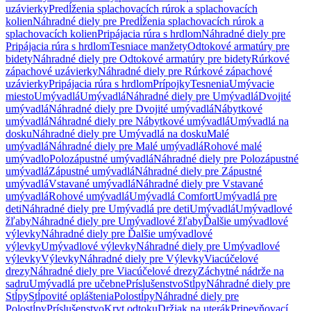
uzávierky
Predĺženia splachovacích rúrok a splachovacích
kolien
Náhradné diely pre Predĺženia splachovacích rúrok a
splachovacích kolien
Pripájacia rúra s hrdlom
Náhradné diely pre
Pripájacia rúra s hrdlom
Tesniace manžety
Odtokové armatúry pre
bidety
Náhradné diely pre Odtokové armatúry pre bidety
Rúrkové
zápachové uzávierky
Náhradné diely pre Rúrkové zápachové
uzávierky
Pripájacia rúra s hrdlom
Prípojky
Tesnenia
Umývacie
miesto
Umývadlá
Umývadlá
Náhradné diely pre Umývadlá
Dvojité
umývadlá
Náhradné diely pre Dvojité umývadlá
Nábytkové
umývadlá
Náhradné diely pre Nábytkové umývadlá
Umývadlá na
dosku
Náhradné diely pre Umývadlá na dosku
Malé
umývadlá
Náhradné diely pre Malé umývadlá
Rohové malé
umývadlo
Polozápustné umývadlá
Náhradné diely pre Polozápustné
umývadlá
Zápustné umývadlá
Náhradné diely pre Zápustné
umývadlá
Vstavané umývadlá
Náhradné diely pre Vstavané
umývadlá
Rohové umývadlá
Umývadlá Comfort
Umývadlá pre
deti
Náhradné diely pre Umývadlá pre deti
Umývadlá
Umývadlové
žľaby
Náhradné diely pre Umývadlové žľaby
Ďalšie umývadlové
výlevky
Náhradné diely pre Ďalšie umývadlové
výlevky
Umývadlové výlevky
Náhradné diely pre Umývadlové
výlevky
Výlevky
Náhradné diely pre Výlevky
Viacúčelové
drezy
Náhradné diely pre Viacúčelové drezy
Záchytné nádrže na
sadru
Umývadlá pre učebne
Príslušenstvo
Stĺpy
Náhradné diely pre
Stĺpy
Stĺpovité opláštenia
Polostĺpy
Náhradné diely pre
Polostĺpy
Príslušenstvo
Kryt odtoku
Držiak na uterák
Pripevňovací