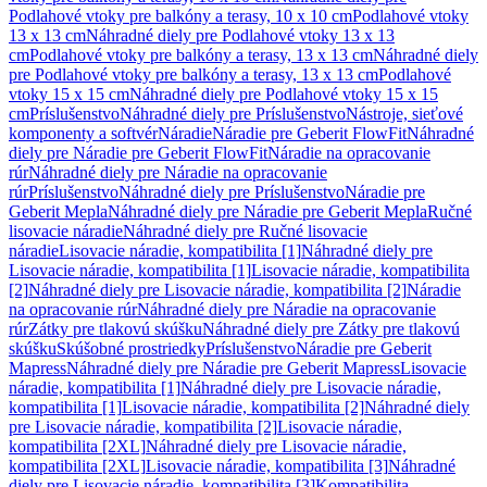
Podlahové vtoky pre balkóny a terasy, 10 x 10 cm
Podlahové vtoky
13 x 13 cm
Náhradné diely pre Podlahové vtoky 13 x 13
cm
Podlahové vtoky pre balkóny a terasy, 13 x 13 cm
Náhradné diely
pre Podlahové vtoky pre balkóny a terasy, 13 x 13 cm
Podlahové
vtoky 15 x 15 cm
Náhradné diely pre Podlahové vtoky 15 x 15
cm
Príslušenstvo
Náhradné diely pre Príslušenstvo
Nástroje, sieťové
komponenty a softvér
Náradie
Náradie pre Geberit FlowFit
Náhradné
diely pre Náradie pre Geberit FlowFit
Náradie na opracovanie
rúr
Náhradné diely pre Náradie na opracovanie
rúr
Príslušenstvo
Náhradné diely pre Príslušenstvo
Náradie pre
Geberit Mepla
Náhradné diely pre Náradie pre Geberit Mepla
Ručné
lisovacie náradie
Náhradné diely pre Ručné lisovacie
náradie
Lisovacie náradie, kompatibilita [1]
Náhradné diely pre
Lisovacie náradie, kompatibilita [1]
Lisovacie náradie, kompatibilita
[2]
Náhradné diely pre Lisovacie náradie, kompatibilita [2]
Náradie
na opracovanie rúr
Náhradné diely pre Náradie na opracovanie
rúr
Zátky pre tlakovú skúšku
Náhradné diely pre Zátky pre tlakovú
skúšku
Skúšobné prostriedky
Príslušenstvo
Náradie pre Geberit
Mapress
Náhradné diely pre Náradie pre Geberit Mapress
Lisovacie
náradie, kompatibilita [1]
Náhradné diely pre Lisovacie náradie,
kompatibilita [1]
Lisovacie náradie, kompatibilita [2]
Náhradné diely
pre Lisovacie náradie, kompatibilita [2]
Lisovacie náradie,
kompatibilita [2XL]
Náhradné diely pre Lisovacie náradie,
kompatibilita [2XL]
Lisovacie náradie, kompatibilita [3]
Náhradné
diely pre Lisovacie náradie, kompatibilita [3]
Kompatibilita