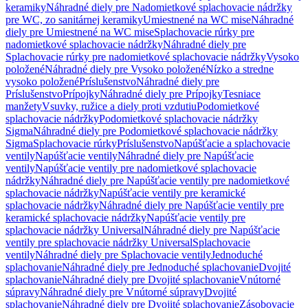
keramiky
Náhradné diely pre Nadomietkové splachovacie nádržky
pre WC, zo sanitárnej keramiky
Umiestnené na WC mise
Náhradné
diely pre Umiestnené na WC mise
Splachovacie rúrky pre
nadomietkové splachovacie nádržky
Náhradné diely pre
Splachovacie rúrky pre nadomietkové splachovacie nádržky
Vysoko
položené
Náhradné diely pre Vysoko položené
Nízko a stredne
vysoko položené
Príslušenstvo
Náhradné diely pre
Príslušenstvo
Prípojky
Náhradné diely pre Prípojky
Tesniace
manžety
Vsuvky, ružice a diely proti vzdutiu
Podomietkové
splachovacie nádržky
Podomietkové splachovacie nádržky
Sigma
Náhradné diely pre Podomietkové splachovacie nádržky
Sigma
Splachovacie rúrky
Príslušenstvo
Napúšťacie a splachovacie
ventily
Napúšťacie ventily
Náhradné diely pre Napúšťacie
ventily
Napúšťacie ventily pre nadomietkové splachovacie
nádržky
Náhradné diely pre Napúšťacie ventily pre nadomietkové
splachovacie nádržky
Napúšťacie ventily pre keramické
splachovacie nádržky
Náhradné diely pre Napúšťacie ventily pre
keramické splachovacie nádržky
Napúšťacie ventily pre
splachovacie nádržky Universal
Náhradné diely pre Napúšťacie
ventily pre splachovacie nádržky Universal
Splachovacie
ventily
Náhradné diely pre Splachovacie ventily
Jednoduché
splachovanie
Náhradné diely pre Jednoduché splachovanie
Dvojité
splachovanie
Náhradné diely pre Dvojité splachovanie
Vnútorné
súpravy
Náhradné diely pre Vnútorné súpravy
Dvojité
splachovanie
Náhradné diely pre Dvojité splachovanie
Zásobovacie