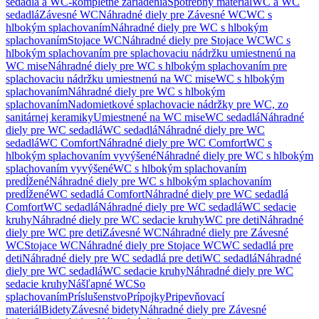
sedadlá a WC-kompletné zariadenia
Spotrebný materiál
WC a WC
sedadlá
Závesné WC
Náhradné diely pre Závesné WC
WC s
hlbokým splachovaním
Náhradné diely pre WC s hlbokým
splachovaním
Stojace WC
Náhradné diely pre Stojace WC
WC s
hlbokým splachovaním pre splachovaciu nádržku umiestnenú na
WC mise
Náhradné diely pre WC s hlbokým splachovaním pre
splachovaciu nádržku umiestnenú na WC mise
WC s hlbokým
splachovaním
Náhradné diely pre WC s hlbokým
splachovaním
Nadomietkové splachovacie nádržky pre WC, zo
sanitárnej keramiky
Umiestnené na WC mise
WC sedadlá
Náhradné
diely pre WC sedadlá
WC sedadlá
Náhradné diely pre WC
sedadlá
WC Comfort
Náhradné diely pre WC Comfort
WC s
hlbokým splachovaním vyvýšené
Náhradné diely pre WC s hlbokým
splachovaním vyvýšené
WC s hlbokým splachovaním
predĺžené
Náhradné diely pre WC s hlbokým splachovaním
predĺžené
WC sedadlá Comfort
Náhradné diely pre WC sedadlá
Comfort
WC sedadlá
Náhradné diely pre WC sedadlá
WC sedacie
kruhy
Náhradné diely pre WC sedacie kruhy
WC pre deti
Náhradné
diely pre WC pre deti
Závesné WC
Náhradné diely pre Závesné
WC
Stojace WC
Náhradné diely pre Stojace WC
WC sedadlá pre
deti
Náhradné diely pre WC sedadlá pre deti
WC sedadlá
Náhradné
diely pre WC sedadlá
WC sedacie kruhy
Náhradné diely pre WC
sedacie kruhy
Nášľapné WC
So
splachovaním
Príslušenstvo
Prípojky
Pripevňovací
materiál
Bidety
Závesné bidety
Náhradné diely pre Závesné