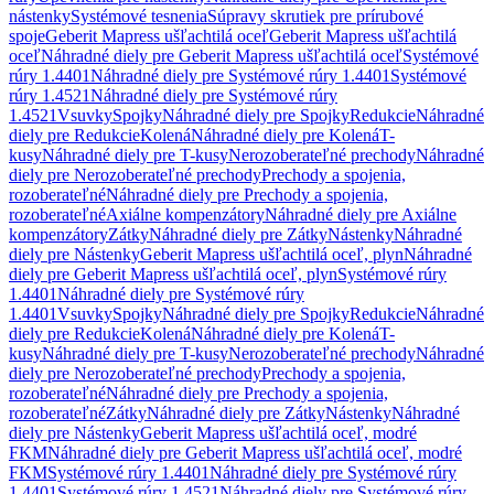
nástenky
Systémové tesnenia
Súpravy skrutiek pre prírubové
spoje
Geberit Mapress ušľachtilá oceľ
Geberit Mapress ušľachtilá
oceľ
Náhradné diely pre Geberit Mapress ušľachtilá oceľ
Systémové
rúry 1.4401
Náhradné diely pre Systémové rúry 1.4401
Systémové
rúry 1.4521
Náhradné diely pre Systémové rúry
1.4521
Vsuvky
Spojky
Náhradné diely pre Spojky
Redukcie
Náhradné
diely pre Redukcie
Kolená
Náhradné diely pre Kolená
T-
kusy
Náhradné diely pre T-kusy
Nerozoberateľné prechody
Náhradné
diely pre Nerozoberateľné prechody
Prechody a spojenia,
rozoberateľné
Náhradné diely pre Prechody a spojenia,
rozoberateľné
Axiálne kompenzátory
Náhradné diely pre Axiálne
kompenzátory
Zátky
Náhradné diely pre Zátky
Nástenky
Náhradné
diely pre Nástenky
Geberit Mapress ušľachtilá oceľ, plyn
Náhradné
diely pre Geberit Mapress ušľachtilá oceľ, plyn
Systémové rúry
1.4401
Náhradné diely pre Systémové rúry
1.4401
Vsuvky
Spojky
Náhradné diely pre Spojky
Redukcie
Náhradné
diely pre Redukcie
Kolená
Náhradné diely pre Kolená
T-
kusy
Náhradné diely pre T-kusy
Nerozoberateľné prechody
Náhradné
diely pre Nerozoberateľné prechody
Prechody a spojenia,
rozoberateľné
Náhradné diely pre Prechody a spojenia,
rozoberateľné
Zátky
Náhradné diely pre Zátky
Nástenky
Náhradné
diely pre Nástenky
Geberit Mapress ušľachtilá oceľ, modré
FKM
Náhradné diely pre Geberit Mapress ušľachtilá oceľ, modré
FKM
Systémové rúry 1.4401
Náhradné diely pre Systémové rúry
1.4401
Systémové rúry 1.4521
Náhradné diely pre Systémové rúry