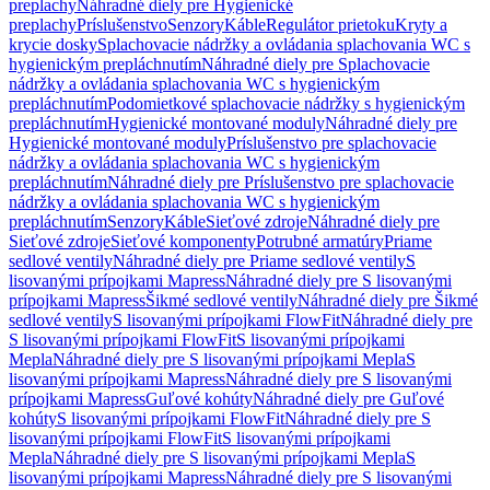
preplachy
Náhradné diely pre Hygienické
preplachy
Príslušenstvo
Senzory
Káble
Regulátor prietoku
Kryty a
krycie dosky
Splachovacie nádržky a ovládania splachovania WC s
hygienickým prepláchnutím
Náhradné diely pre Splachovacie
nádržky a ovládania splachovania WC s hygienickým
prepláchnutím
Podomietkové splachovacie nádržky s hygienickým
prepláchnutím
Hygienické montované moduly
Náhradné diely pre
Hygienické montované moduly
Príslušenstvo pre splachovacie
nádržky a ovládania splachovania WC s hygienickým
prepláchnutím
Náhradné diely pre Príslušenstvo pre splachovacie
nádržky a ovládania splachovania WC s hygienickým
prepláchnutím
Senzory
Káble
Sieťové zdroje
Náhradné diely pre
Sieťové zdroje
Sieťové komponenty
Potrubné armatúry
Priame
sedlové ventily
Náhradné diely pre Priame sedlové ventily
S
lisovanými prípojkami Mapress
Náhradné diely pre S lisovanými
prípojkami Mapress
Šikmé sedlové ventily
Náhradné diely pre Šikmé
sedlové ventily
S lisovanými prípojkami FlowFit
Náhradné diely pre
S lisovanými prípojkami FlowFit
S lisovanými prípojkami
Mepla
Náhradné diely pre S lisovanými prípojkami Mepla
S
lisovanými prípojkami Mapress
Náhradné diely pre S lisovanými
prípojkami Mapress
Guľové kohúty
Náhradné diely pre Guľové
kohúty
S lisovanými prípojkami FlowFit
Náhradné diely pre S
lisovanými prípojkami FlowFit
S lisovanými prípojkami
Mepla
Náhradné diely pre S lisovanými prípojkami Mepla
S
lisovanými prípojkami Mapress
Náhradné diely pre S lisovanými