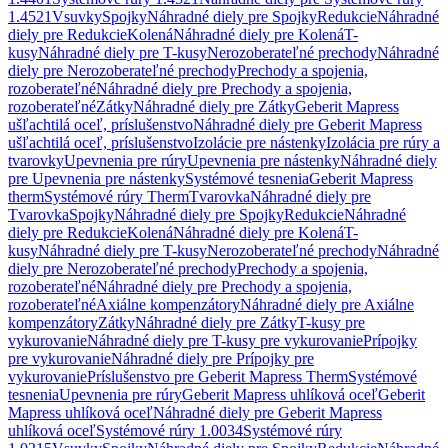
1.4521
Vsuvky
Spojky
Náhradné diely pre Spojky
Redukcie
Náhradné
diely pre Redukcie
Kolená
Náhradné diely pre Kolená
T-
kusy
Náhradné diely pre T-kusy
Nerozoberateľné prechody
Náhradné
diely pre Nerozoberateľné prechody
Prechody a spojenia,
rozoberateľné
Náhradné diely pre Prechody a spojenia,
rozoberateľné
Zátky
Náhradné diely pre Zátky
Geberit Mapress
ušľachtilá oceľ, príslušenstvo
Náhradné diely pre Geberit Mapress
ušľachtilá oceľ, príslušenstvo
Izolácie pre nástenky
Izolácia pre rúry a
tvarovky
Upevnenia pre rúry
Upevnenia pre nástenky
Náhradné diely
pre Upevnenia pre nástenky
Systémové tesnenia
Geberit Mapress
therm
Systémové rúry Therm
Tvarovka
Náhradné diely pre
Tvarovka
Spojky
Náhradné diely pre Spojky
Redukcie
Náhradné
diely pre Redukcie
Kolená
Náhradné diely pre Kolená
T-
kusy
Náhradné diely pre T-kusy
Nerozoberateľné prechody
Náhradné
diely pre Nerozoberateľné prechody
Prechody a spojenia,
rozoberateľné
Náhradné diely pre Prechody a spojenia,
rozoberateľné
Axiálne kompenzátory
Náhradné diely pre Axiálne
kompenzátory
Zátky
Náhradné diely pre Zátky
T-kusy pre
vykurovanie
Náhradné diely pre T-kusy pre vykurovanie
Prípojky
pre vykurovanie
Náhradné diely pre Prípojky pre
vykurovanie
Príslušenstvo pre Geberit Mapress Therm
Systémové
tesnenia
Upevnenia pre rúry
Geberit Mapress uhlíková oceľ
Geberit
Mapress uhlíková oceľ
Náhradné diely pre Geberit Mapress
uhlíková oceľ
Systémové rúry 1.0034
Systémové rúry