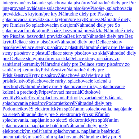
integrované ovládanie splachovania pisoárov
Náhradné diely pre Pre
integrované ovládanie splachovania pisoárov
Pisoáre, splachovacia
prevádzka, s krytom/pre kryt
Náhradné diely pre Pisoáre,
splachovacia prevádzka, s krytom/pre kryt
Rimless
Náhradné diely
pre Rimless
So splachovacím okrajom
Náhradné diely pre So
splachovacím okrajom
Pisoáre, bezvodná prevádzka
Náhradné diely
pre Pisoáre, bezvodná prevádzka
Bez krytu
Náhradné diely pre Bez
krytu
Deliace steny pisoárov
Náhradné diely pre Deliace steny
pisoárov
Deliace steny pisoárov z plastu
Náhradné diely pre Deliace
steny pisoárov z plastu
Deliace steny pisoárov zo skla
Náhradné diely
pre Deliace steny pisoárov zo skla
Deliace steny pisoárov zo
sanitárnej keramiky
Náhradné diely pre Deliace steny pisoárov zo
sanitárnej keramiky
Príslušenstvo
Náhradné diely pre
Príslušenstvo
Kryty pisoárov
Zápachové uzávierky a ich
príslušenstvo
Splachovacie rúrky, splachovacie kolená a
prechody
Náhradné diely pre Splachovacie rúrky, splachovacie
kolená a prechody
Pripevňovací materiál
Odtokové
ventily
Rozdeľovač splachovania
Prípojky zariadení
Ovládania
splachovania pisoárov
Podomietkové
Náhradné diely pre
Podomietkové
S elektronickým spúšťaním splachovania, napájanie
zo siete
Náhradné diely pre S elektronickým spúšťaním
splachovania, napájanie zo siete
S elektronickým spúšťaním
splachovania, napájanie batériou
Náhradné diely pre S
elektronickým spúšťaním splachovania, napájanie batériou
S
pneumatickým spúšťaním splachovania
Náhradné diely pre S