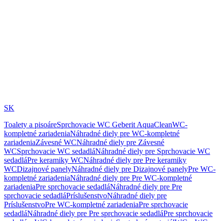
SK
Toalety a pisoáre
Sprchovacie WC Geberit AquaClean
WC-
kompletné zariadenia
Náhradné diely pre WC-kompletné
zariadenia
Závesné WC
Náhradné diely pre Závesné
WC
Sprchovacie WC sedadlá
Náhradné diely pre Sprchovacie WC
sedadlá
Pre keramiky WC
Náhradné diely pre Pre keramiky
WC
Dizajnové panely
Náhradné diely pre Dizajnové panely
Pre WC-
kompletné zariadenia
Náhradné diely pre Pre WC-kompletné
zariadenia
Pre sprchovacie sedadlá
Náhradné diely pre Pre
sprchovacie sedadlá
Príslušenstvo
Náhradné diely pre
Príslušenstvo
Pre WC-kompletné zariadenia
Pre sprchovacie
sedadlá
Náhradné diely pre Pre sprchovacie sedadlá
Pre sprchovacie