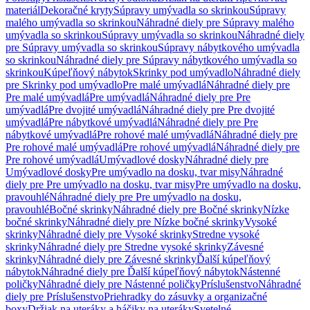
materiál
Dekoračné kryty
Súpravy umývadla so skrinkou
Súpravy
malého umývadla so skrinkou
Náhradné diely pre Súpravy malého
umývadla so skrinkou
Súpravy umývadla so skrinkou
Náhradné diely
pre Súpravy umývadla so skrinkou
Súpravy nábytkového umývadla
so skrinkou
Náhradné diely pre Súpravy nábytkového umývadla so
skrinkou
Kúpeľňový nábytok
Skrinky pod umývadlo
Náhradné diely
pre Skrinky pod umývadlo
Pre malé umývadlá
Náhradné diely pre
Pre malé umývadlá
Pre umývadlá
Náhradné diely pre Pre
umývadlá
Pre dvojité umývadlá
Náhradné diely pre Pre dvojité
umývadlá
Pre nábytkové umývadlá
Náhradné diely pre Pre
nábytkové umývadlá
Pre rohové malé umývadlá
Náhradné diely pre
Pre rohové malé umývadlá
Pre rohové umývadlá
Náhradné diely pre
Pre rohové umývadlá
Umývadlové dosky
Náhradné diely pre
Umývadlové dosky
Pre umývadlo na dosku, tvar misy
Náhradné
diely pre Pre umývadlo na dosku, tvar misy
Pre umývadlo na dosku,
pravouhlé
Náhradné diely pre Pre umývadlo na dosku,
pravouhlé
Bočné skrinky
Náhradné diely pre Bočné skrinky
Nízke
bočné skrinky
Náhradné diely pre Nízke bočné skrinky
Vysoké
skrinky
Náhradné diely pre Vysoké skrinky
Stredne vysoké
skrinky
Náhradné diely pre Stredne vysoké skrinky
Závesné
skrinky
Náhradné diely pre Závesné skrinky
Ďalší kúpeľňový
nábytok
Náhradné diely pre Ďalší kúpeľňový nábytok
Nástenné
poličky
Náhradné diely pre Nástenné poličky
Príslušenstvo
Náhradné
diely pre Príslušenstvo
Priehradky do zásuvky a organizačné
boxy
Držiak na uteráky a háčiky na uteráky
Svetelné