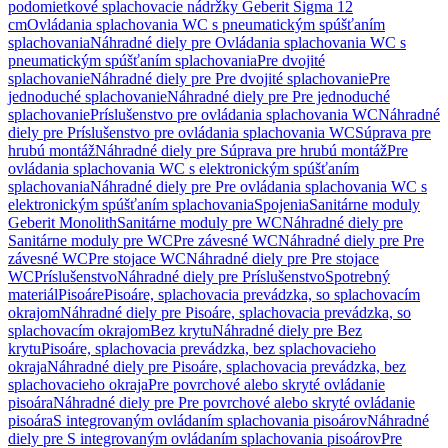
podomietkové splachovacie nádržky Geberit Sigma 12
cm
Ovládania splachovania WC s pneumatickým spúšťaním
splachovania
Náhradné diely pre Ovládania splachovania WC s
pneumatickým spúšťaním splachovania
Pre dvojité
splachovanie
Náhradné diely pre Pre dvojité splachovanie
Pre
jednoduché splachovanie
Náhradné diely pre Pre jednoduché
splachovanie
Príslušenstvo pre ovládania splachovania WC
Náhradné
diely pre Príslušenstvo pre ovládania splachovania WC
Súprava pre
hrubú montáž
Náhradné diely pre Súprava pre hrubú montáž
Pre
ovládania splachovania WC s elektronickým spúšťaním
splachovania
Náhradné diely pre Pre ovládania splachovania WC s
elektronickým spúšťaním splachovania
Spojenia
Sanitárne moduly
Geberit Monolith
Sanitárne moduly pre WC
Náhradné diely pre
Sanitárne moduly pre WC
Pre závesné WC
Náhradné diely pre Pre
závesné WC
Pre stojace WC
Náhradné diely pre Pre stojace
WC
Príslušenstvo
Náhradné diely pre Príslušenstvo
Spotrebný
materiál
Pisoáre
Pisoáre, splachovacia prevádzka, so splachovacím
okrajom
Náhradné diely pre Pisoáre, splachovacia prevádzka, so
splachovacím okrajom
Bez krytu
Náhradné diely pre Bez
krytu
Pisoáre, splachovacia prevádzka, bez splachovacieho
okraja
Náhradné diely pre Pisoáre, splachovacia prevádzka, bez
splachovacieho okraja
Pre povrchové alebo skryté ovládanie
pisoára
Náhradné diely pre Pre povrchové alebo skryté ovládanie
pisoára
S integrovaným ovládaním splachovania pisoárov
Náhradné
diely pre S integrovaným ovládaním splachovania pisoárov
Pre