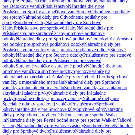
diely pre Pripájacia rúra s hrdlom
Odtokové ventily
Náhradné diely
pre Odtokové ventily
Príslušenstvo
Náhradné diely pre
Príslušenstvo
Sprchy a kúpeľňové vane
Sprchy
Odvodnenie podlahy
pre sprchy
Náhradné diely pre Odvodnenie podlahy pre
sprchy
Sprchové žľaby
Náhradné diely pre Sprchové
žľaby
Príslušenstvo pre sprchové žľaby
Náhradné diely pre
Príslušenstvo pre sprchové žľaby
Sprchové podlahové
odtoky
Náhradné diely pre Sprchové podlahové odtoky
Príslušenstvo
pre odtoky pre sprchové podlahové odtoky
Náhradné diely pre
Príslušenstvo pre odtoky pre sprchové podlahové odtoky
Stenové
odtoky
Náhradné diely pre Stenové odtoky
Príslušenstvo pre stenové
odtoky
Náhradné diely pre Príslušenstvo pre stenové
odtoky
Sprchové vaničky a sprchové plochy
Náhradné diely pre
Sprchové vaničky a sprchové plochy
Sprchové vaničky z
minerálneho materiálu a inštalačné prvky Geberit Duofix
Sprchové
vaničky z minerálneho materiálu
Náhradné diely pre Sprchové
vaničky z minerálneho materiálu
Sprchové vaničky zo sanitárneho
akrylátu
Inštalačné prvky
Náhradné diely pre Inštalačné
prvky
Špeciálne odtoky sprchovej vaničky
Náhradné diely pre
Špeciálne odtoky sprchovej vaničky
Príslušenstvo
Sprchové
kúty
Náhradné diely pre Sprchové kúty
Sprchové kúty
Náhradné
diely pre Sprchové kúty
Pevné bočné steny pre sprchu Walk-
in
Náhradné diely pre Pevné bočné steny pre sprchu Walk-in
Vaňové
zásteny
Náhradné diely pre Vaňové zásteny
Sprchové dvere
Náhradné
diely pre Sprchové dvere
Príslušenstvo
Náhradné diely pre