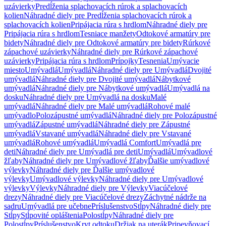
uzávierky
Predĺženia splachovacích rúrok a splachovacích
kolien
Náhradné diely pre Predĺženia splachovacích rúrok a
splachovacích kolien
Pripájacia rúra s hrdlom
Náhradné diely pre
Pripájacia rúra s hrdlom
Tesniace manžety
Odtokové armatúry pre
bidety
Náhradné diely pre Odtokové armatúry pre bidety
Rúrkové
zápachové uzávierky
Náhradné diely pre Rúrkové zápachové
uzávierky
Pripájacia rúra s hrdlom
Prípojky
Tesnenia
Umývacie
miesto
Umývadlá
Umývadlá
Náhradné diely pre Umývadlá
Dvojité
umývadlá
Náhradné diely pre Dvojité umývadlá
Nábytkové
umývadlá
Náhradné diely pre Nábytkové umývadlá
Umývadlá na
dosku
Náhradné diely pre Umývadlá na dosku
Malé
umývadlá
Náhradné diely pre Malé umývadlá
Rohové malé
umývadlo
Polozápustné umývadlá
Náhradné diely pre Polozápustné
umývadlá
Zápustné umývadlá
Náhradné diely pre Zápustné
umývadlá
Vstavané umývadlá
Náhradné diely pre Vstavané
umývadlá
Rohové umývadlá
Umývadlá Comfort
Umývadlá pre
deti
Náhradné diely pre Umývadlá pre deti
Umývadlá
Umývadlové
žľaby
Náhradné diely pre Umývadlové žľaby
Ďalšie umývadlové
výlevky
Náhradné diely pre Ďalšie umývadlové
výlevky
Umývadlové výlevky
Náhradné diely pre Umývadlové
výlevky
Výlevky
Náhradné diely pre Výlevky
Viacúčelové
drezy
Náhradné diely pre Viacúčelové drezy
Záchytné nádrže na
sadru
Umývadlá pre učebne
Príslušenstvo
Stĺpy
Náhradné diely pre
Stĺpy
Stĺpovité opláštenia
Polostĺpy
Náhradné diely pre
Polostĺpy
Príslušenstvo
Kryt odtoku
Držiak na uterák
Pripevňovací