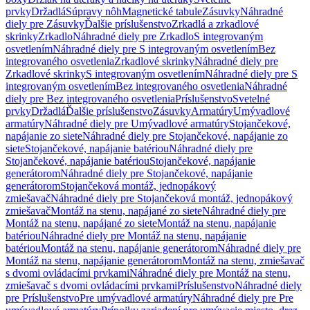
prvky
Držadlá
Súpravy nôh
Magnetické tabule
Zásuvky
Náhradné
diely pre Zásuvky
Ďalšie príslušenstvo
Zrkadlá a zrkadlové
skrinky
Zrkadlo
Náhradné diely pre Zrkadlo
S integrovaným
osvetlením
Náhradné diely pre S integrovaným osvetlením
Bez
integrovaného osvetlenia
Zrkadlové skrinky
Náhradné diely pre
Zrkadlové skrinky
S integrovaným osvetlením
Náhradné diely pre S
integrovaným osvetlením
Bez integrovaného osvetlenia
Náhradné
diely pre Bez integrovaného osvetlenia
Príslušenstvo
Svetelné
prvky
Držadlá
Ďalšie príslušenstvo
Zásuvky
Armatúry
Umývadlové
armatúry
Náhradné diely pre Umývadlové armatúry
Stojančekové,
napájanie zo siete
Náhradné diely pre Stojančekové, napájanie zo
siete
Stojančekové, napájanie batériou
Náhradné diely pre
Stojančekové, napájanie batériou
Stojančekové, napájanie
generátorom
Náhradné diely pre Stojančekové, napájanie
generátorom
Stojančeková montáž, jednopákový
zmiešavač
Náhradné diely pre Stojančeková montáž, jednopákový
zmiešavač
Montáž na stenu, napájané zo siete
Náhradné diely pre
Montáž na stenu, napájané zo siete
Montáž na stenu, napájanie
batériou
Náhradné diely pre Montáž na stenu, napájanie
batériou
Montáž na stenu, napájanie generátorom
Náhradné diely pre
Montáž na stenu, napájanie generátorom
Montáž na stenu, zmiešavač
s dvomi ovládacími prvkami
Náhradné diely pre Montáž na stenu,
zmiešavač s dvomi ovládacími prvkami
Príslušenstvo
Náhradné diely
pre Príslušenstvo
Pre umývadlové armatúry
Náhradné diely pre Pre