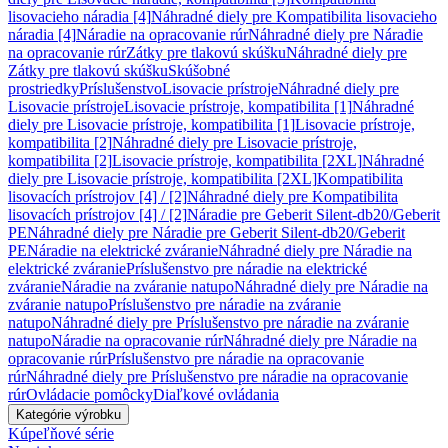
lisovacieho náradia [4]
Náhradné diely pre Kompatibilita lisovacieho
náradia [4]
Náradie na opracovanie rúr
Náhradné diely pre Náradie
na opracovanie rúr
Zátky pre tlakovú skúšku
Náhradné diely pre
Zátky pre tlakovú skúšku
Skúšobné
prostriedky
Príslušenstvo
Lisovacie prístroje
Náhradné diely pre
Lisovacie prístroje
Lisovacie prístroje, kompatibilita [1]
Náhradné
diely pre Lisovacie prístroje, kompatibilita [1]
Lisovacie prístroje,
kompatibilita [2]
Náhradné diely pre Lisovacie prístroje,
kompatibilita [2]
Lisovacie prístroje, kompatibilita [2XL]
Náhradné
diely pre Lisovacie prístroje, kompatibilita [2XL]
Kompatibilita
lisovacích prístrojov [4] / [2]
Náhradné diely pre Kompatibilita
lisovacích prístrojov [4] / [2]
Náradie pre Geberit Silent-db20/Geberit
PE
Náhradné diely pre Náradie pre Geberit Silent-db20/Geberit
PE
Náradie na elektrické zváranie
Náhradné diely pre Náradie na
elektrické zváranie
Príslušenstvo pre náradie na elektrické
zváranie
Náradie na zváranie natupo
Náhradné diely pre Náradie na
zváranie natupo
Príslušenstvo pre náradie na zváranie
natupo
Náhradné diely pre Príslušenstvo pre náradie na zváranie
natupo
Náradie na opracovanie rúr
Náhradné diely pre Náradie na
opracovanie rúr
Príslušenstvo pre náradie na opracovanie
rúr
Náhradné diely pre Príslušenstvo pre náradie na opracovanie
rúr
Ovládacie pomôcky
Diaľkové ovládania
Kategórie výrobku
Kúpeľňové série