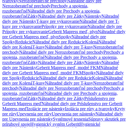
tvarovky
Nerozoberateľné prechody
Náhradné diely pre
Nerozoberateľné prechody
Prechody a spojenia,
rozoberateľné
Náhradné diely pre Prechody a spojenia,
rozoberateľné
Zátky
Náhradné diely pre Zátky
Nástenky
Náhradné
diely pre Nástenky
T-kusy pre vykurovanie
Náhradné diely pre T-
kusy pre vykurovanie
Prípojky pre vykurovanie
Náhradné diely pre
Prípojky pre vykurovanie
Geberit Mapress meď, plyn
Náhradné diely
pre Geberit Mapress meď, plyn
Spojky
Náhradné diely pre
Spojky
Redukcie
Náhradné diely pre Redukcie
Kolená
Náhradné
diely pre Kolená
T-kusy
Náhradné diely pre T-kusy
Nerozoberateľné
prechody
Náhradné diely pre Nerozoberateľné prechody
Prechody a
spojenia, rozoberateľné
Náhradné diely pre Prechody a spojenia,
rozoberateľné
Zátky
Náhradné diely pre Zátky
Nástenky
Náhradné
diely pre Nástenky
Geberit Mapress meď, modré FKM
Náhradné
diely pre Geberit Mapress meď, modré FKM
Spojky
Náhradné diely
pre Spojky
Redukcie
Náhradné diely pre Redukcie
Kolená
Náhradné
diely pre Kolená
T-kusy
Náhradné diely pre T-kusy
Nerozoberateľné
prechody
Náhradné diely pre Nerozoberateľné prechody
Prechody a
spojenia, rozoberateľné
Náhradné diely pre Prechody a spojenia,
rozoberateľné
Zátky
Náhradné diely pre Zátky
Príslušenstvo pre
Geberit Mapress meď
Náhradné diely pre Príslušenstvo pre Geberit
Mapress meď
Izolácie pre nástenky
Izolácia pre rúry a tvarovky
Kryty
pre rúry
Upevnenia pre rúry
Upevnenia pre nástenky
Náhradné diely
pre Upevnenia pre nástenky
Systémové tesnenia
Súpravy skrutiek pre
prírubové spoje
Hygienický systém Geberit
Hygienické