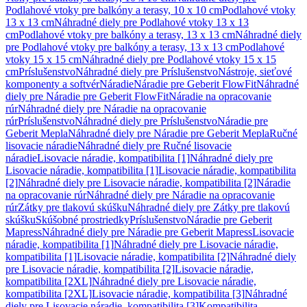
Podlahové vtoky pre balkóny a terasy, 10 x 10 cm
Podlahové vtoky
13 x 13 cm
Náhradné diely pre Podlahové vtoky 13 x 13
cm
Podlahové vtoky pre balkóny a terasy, 13 x 13 cm
Náhradné diely
pre Podlahové vtoky pre balkóny a terasy, 13 x 13 cm
Podlahové
vtoky 15 x 15 cm
Náhradné diely pre Podlahové vtoky 15 x 15
cm
Príslušenstvo
Náhradné diely pre Príslušenstvo
Nástroje, sieťové
komponenty a softvér
Náradie
Náradie pre Geberit FlowFit
Náhradné
diely pre Náradie pre Geberit FlowFit
Náradie na opracovanie
rúr
Náhradné diely pre Náradie na opracovanie
rúr
Príslušenstvo
Náhradné diely pre Príslušenstvo
Náradie pre
Geberit Mepla
Náhradné diely pre Náradie pre Geberit Mepla
Ručné
lisovacie náradie
Náhradné diely pre Ručné lisovacie
náradie
Lisovacie náradie, kompatibilita [1]
Náhradné diely pre
Lisovacie náradie, kompatibilita [1]
Lisovacie náradie, kompatibilita
[2]
Náhradné diely pre Lisovacie náradie, kompatibilita [2]
Náradie
na opracovanie rúr
Náhradné diely pre Náradie na opracovanie
rúr
Zátky pre tlakovú skúšku
Náhradné diely pre Zátky pre tlakovú
skúšku
Skúšobné prostriedky
Príslušenstvo
Náradie pre Geberit
Mapress
Náhradné diely pre Náradie pre Geberit Mapress
Lisovacie
náradie, kompatibilita [1]
Náhradné diely pre Lisovacie náradie,
kompatibilita [1]
Lisovacie náradie, kompatibilita [2]
Náhradné diely
pre Lisovacie náradie, kompatibilita [2]
Lisovacie náradie,
kompatibilita [2XL]
Náhradné diely pre Lisovacie náradie,
kompatibilita [2XL]
Lisovacie náradie, kompatibilita [3]
Náhradné
diely pre Lisovacie náradie, kompatibilita [3]
Kompatibilita