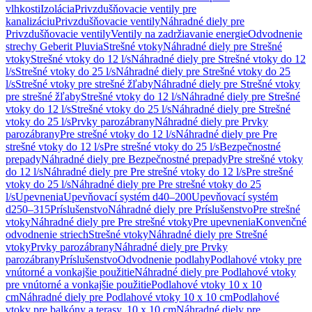
vlhkosti
Izolácia
Privzdušňovacie ventily pre
kanalizáciu
Privzdušňovacie ventily
Náhradné diely pre
Privzdušňovacie ventily
Ventily na zadržiavanie energie
Odvodnenie
strechy Geberit Pluvia
Strešné vtoky
Náhradné diely pre Strešné
vtoky
Strešné vtoky do 12 l/s
Náhradné diely pre Strešné vtoky do 12
l/s
Strešné vtoky do 25 l/s
Náhradné diely pre Strešné vtoky do 25
l/s
Strešné vtoky pre strešné žľaby
Náhradné diely pre Strešné vtoky
pre strešné žľaby
Strešné vtoky do 12 l/s
Náhradné diely pre Strešné
vtoky do 12 l/s
Strešné vtoky do 25 l/s
Náhradné diely pre Strešné
vtoky do 25 l/s
Prvky parozábrany
Náhradné diely pre Prvky
parozábrany
Pre strešné vtoky do 12 l/s
Náhradné diely pre Pre
strešné vtoky do 12 l/s
Pre strešné vtoky do 25 l/s
Bezpečnostné
prepady
Náhradné diely pre Bezpečnostné prepady
Pre strešné vtoky
do 12 l/s
Náhradné diely pre Pre strešné vtoky do 12 l/s
Pre strešné
vtoky do 25 l/s
Náhradné diely pre Pre strešné vtoky do 25
l/s
Upevnenia
Upevňovací systém d40–200
Upevňovací systém
d250–315
Príslušenstvo
Náhradné diely pre Príslušenstvo
Pre strešné
vtoky
Náhradné diely pre Pre strešné vtoky
Pre upevnenia
Konvenčné
odvodnenie striech
Strešné vtoky
Náhradné diely pre Strešné
vtoky
Prvky parozábrany
Náhradné diely pre Prvky
parozábrany
Príslušenstvo
Odvodnenie podlahy
Podlahové vtoky pre
vnútorné a vonkajšie použitie
Náhradné diely pre Podlahové vtoky
pre vnútorné a vonkajšie použitie
Podlahové vtoky 10 x 10
cm
Náhradné diely pre Podlahové vtoky 10 x 10 cm
Podlahové
vtoky pre balkóny a terasy, 10 x 10 cm
Náhradné diely pre