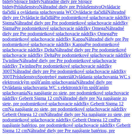
bidety
Stojace bidety
Náhradné diely pre Stojace
bidety
Príslušenstvo
Náhradné diely pre Príslušenstvo
Ovládacie
tlačidlá a ovládania splachovania WC
Ovládacie tlačidlá
Náhradné
diely pre Ovládacie tlačidlá
Pre podomietkové splachovacie nádržky
Sigma
Náhradné diely pre Pre podomietkové splachovacie nádržky
Sigma
Pre podomietkové splachovacie nádržky Omega
Náhradné
diely pre Pre podomietkové splachovacie nádržky Omega
Pre
podomietkové splachovacie nádržky Kappa
Náhradné diely pre Pre
podomietkové splachovacie nádržky Kappa
Pre podomietkové
splachovacie nádržky Delta
Náhradné diely pre Pre podomietkové
splachovacie nádržky Delta
Pre podomietkové splachovacie nádržky
Twinline
Náhradné diely pre Pre podomietkové splachovacie
nádržky Twinline
Pre podomietkové splachovacie nádržky
300T
Náhradné diely pre Pre podomietkové splachovacie nádržky
300T
Príslušenstvo
Spotrebný materiál
Ovládania splachovania WC s
elektronickým spúšťaním splachovania
Náhradné diely pre
Ovládania splachovania WC s elektronickým spúšťaním
splachovania
Na napájanie zo siete, pre podomietkové splachovacie
nádržky Geberit Sigma 12 cm
Náhradné diely pre Na napájanie zo
siete, pre podomietkové splachovacie nádržky Geberit Sigma 12
cm
Na napájanie zo siete, pre podomietkové splachovacie nádržky
Geberit Omega 12 cm
Náhradné diely pre Na napájanie zo siete, pre
podomietkové splachovacie nádržky Geberit Omega 12 cm
Pre
napájanie batériou, pre podomietkové splachovacie nádržky Geberit
Sigma 12 cm
Náhradné diely pre Pre napájanie batériou, pre