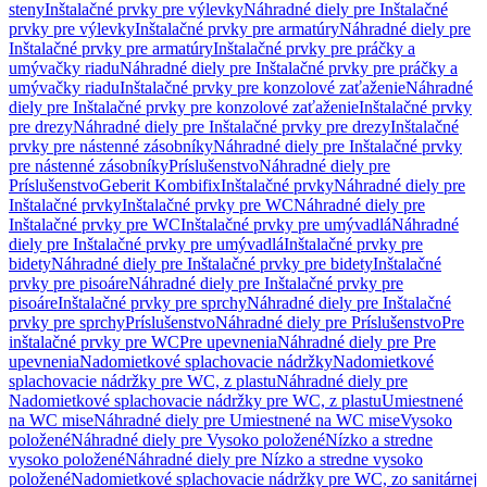
steny
Inštalačné prvky pre výlevky
Náhradné diely pre Inštalačné
prvky pre výlevky
Inštalačné prvky pre armatúry
Náhradné diely pre
Inštalačné prvky pre armatúry
Inštalačné prvky pre práčky a
umývačky riadu
Náhradné diely pre Inštalačné prvky pre práčky a
umývačky riadu
Inštalačné prvky pre konzolové zaťaženie
Náhradné
diely pre Inštalačné prvky pre konzolové zaťaženie
Inštalačné prvky
pre drezy
Náhradné diely pre Inštalačné prvky pre drezy
Inštalačné
prvky pre nástenné zásobníky
Náhradné diely pre Inštalačné prvky
pre nástenné zásobníky
Príslušenstvo
Náhradné diely pre
Príslušenstvo
Geberit Kombifix
Inštalačné prvky
Náhradné diely pre
Inštalačné prvky
Inštalačné prvky pre WC
Náhradné diely pre
Inštalačné prvky pre WC
Inštalačné prvky pre umývadlá
Náhradné
diely pre Inštalačné prvky pre umývadlá
Inštalačné prvky pre
bidety
Náhradné diely pre Inštalačné prvky pre bidety
Inštalačné
prvky pre pisoáre
Náhradné diely pre Inštalačné prvky pre
pisoáre
Inštalačné prvky pre sprchy
Náhradné diely pre Inštalačné
prvky pre sprchy
Príslušenstvo
Náhradné diely pre Príslušenstvo
Pre
inštalačné prvky pre WC
Pre upevnenia
Náhradné diely pre Pre
upevnenia
Nadomietkové splachovacie nádržky
Nadomietkové
splachovacie nádržky pre WC, z plastu
Náhradné diely pre
Nadomietkové splachovacie nádržky pre WC, z plastu
Umiestnené
na WC mise
Náhradné diely pre Umiestnené na WC mise
Vysoko
položené
Náhradné diely pre Vysoko položené
Nízko a stredne
vysoko položené
Náhradné diely pre Nízko a stredne vysoko
položené
Nadomietkové splachovacie nádržky pre WC, zo sanitárnej