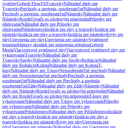
systémy
Geberit FlowFit
Tvarovky
Náhradné diely pre
Tvarovky
Prechody a spojenia, rozoberateľné
Náhradné diely pre
Prechody a spojenia, rozoberateľné
Nástenky
Náhradné diely pre
Nástenky
Rozdeľovače so závitovým pripojením
Prípojky pre
ohrievanie
Náhradné diely pre Prípojky pre
ohrievanie
Príslušenstvo
Izolácie pre rúry a tvarovky
Izolácie pre
nástenky
Izolácia pre rúry a tvarovky
Izolácia pre nástenky
Kryty pre
rúry
Upevnenia pre rúry
Upevnenia pre nástenky
Systémové
tesnenia
Súpravy skrutiek pre pripojenia prírubou
Geberit
Mepla
Viacvrstvové systémové rúry
Viacvrstvové systémové rúry pre
vykurovanie
Tvarovky
Náhradné diely pre
Tvarovky
Spojky
Náhradné diely pre Spojky
Redukcie
Náhradné
diely pre Redukcie
Kolená
Náhradné diely pre Kolená
T-
kusy
Náhradné diely pre T-kusy
Nerozoberateľné prechody
Náhradné
diely pre Nerozoberateľné prechody
Prechody a spojenia,
rozoberateľné
Náhradné diely pre Prechody a spojenia,
rozoberateľné
Zátky
Náhradné diely pre Zátky
Nástenky
Náhradné
diely pre Nástenky
Rozdeľovače so závitovým pripojením
Náhradné
diely pre Rozdeľovače so závitovým pripojením
T-kusy pre
vykurovanie
Náhradné diely pre T-kusy pre vykurovanie
Prípojky
pre vykurovanie
Náhradné diely pre Prípojky pre
vykurovanie
Príslušenstvo
Náhradné diely pre Príslušenstvo
Izolácie
pre rúry a tvarovky
Izolácie pre nástenky
Izolácia pre rúry a
tvarovky
Izolácia pre nástenky
Kryty pre rúry
Upevnenia pre
rúry
Upevnenia pre nástenky
Náhradné diely pre Upevnenia pre