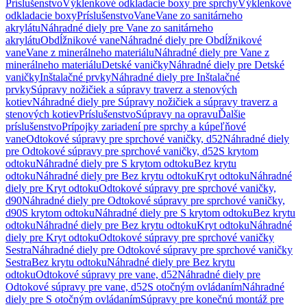
Príslušenstvo
Výklenkové odkladacie boxy pre sprchy
Výklenkové
odkladacie boxy
Príslušenstvo
Vane
Vane zo sanitárneho
akrylátu
Náhradné diely pre Vane zo sanitárneho
akrylátu
Obdĺžnikové vane
Náhradné diely pre Obdĺžnikové
vane
Vane z minerálneho materiálu
Náhradné diely pre Vane z
minerálneho materiálu
Detské vaničky
Náhradné diely pre Detské
vaničky
Inštalačné prvky
Náhradné diely pre Inštalačné
prvky
Súpravy nožičiek a súpravy traverz a stenových
kotiev
Náhradné diely pre Súpravy nožičiek a súpravy traverz a
stenových kotiev
Príslušenstvo
Súpravy na opravu
Ďalšie
príslušenstvo
Prípojky zariadení pre sprchy a kúpeľňové
vane
Odtokové súpravy pre sprchové vaničky, d52
Náhradné diely
pre Odtokové súpravy pre sprchové vaničky, d52
S krytom
odtoku
Náhradné diely pre S krytom odtoku
Bez krytu
odtoku
Náhradné diely pre Bez krytu odtoku
Kryt odtoku
Náhradné
diely pre Kryt odtoku
Odtokové súpravy pre sprchové vaničky,
d90
Náhradné diely pre Odtokové súpravy pre sprchové vaničky,
d90
S krytom odtoku
Náhradné diely pre S krytom odtoku
Bez krytu
odtoku
Náhradné diely pre Bez krytu odtoku
Kryt odtoku
Náhradné
diely pre Kryt odtoku
Odtokové súpravy pre sprchové vaničky
Sestra
Náhradné diely pre Odtokové súpravy pre sprchové vaničky
Sestra
Bez krytu odtoku
Náhradné diely pre Bez krytu
odtoku
Odtokové súpravy pre vane, d52
Náhradné diely pre
Odtokové súpravy pre vane, d52
S otočným ovládaním
Náhradné
diely pre S otočným ovládaním
Súpravy pre konečnú montáž pre