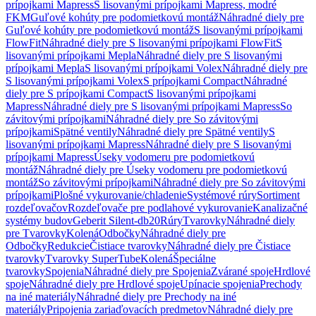
prípojkami Mapress
S lisovanými prípojkami Mapress, modré
FKM
Guľové kohúty pre podomietkovú montáž
Náhradné diely pre
Guľové kohúty pre podomietkovú montáž
S lisovanými prípojkami
FlowFit
Náhradné diely pre S lisovanými prípojkami FlowFit
S
lisovanými prípojkami Mepla
Náhradné diely pre S lisovanými
prípojkami Mepla
S lisovanými prípojkami Volex
Náhradné diely pre
S lisovanými prípojkami Volex
S prípojkami Compact
Náhradné
diely pre S prípojkami Compact
S lisovanými prípojkami
Mapress
Náhradné diely pre S lisovanými prípojkami Mapress
So
závitovými prípojkami
Náhradné diely pre So závitovými
prípojkami
Spätné ventily
Náhradné diely pre Spätné ventily
S
lisovanými prípojkami Mapress
Náhradné diely pre S lisovanými
prípojkami Mapress
Úseky vodomeru pre podomietkovú
montáž
Náhradné diely pre Úseky vodomeru pre podomietkovú
montáž
So závitovými prípojkami
Náhradné diely pre So závitovými
prípojkami
Plošné vykurovanie/chladenie
Systémové rúry
Sortiment
rozdeľovačov
Rozdeľovače pre podlahové vykurovanie
Kanalizačné
systémy budov
Geberit Silent-db20
Rúry
Tvarovky
Náhradné diely
pre Tvarovky
Kolená
Odbočky
Náhradné diely pre
Odbočky
Redukcie
Čistiace tvarovky
Náhradné diely pre Čistiace
tvarovky
Tvarovky SuperTube
Kolená
Špeciálne
tvarovky
Spojenia
Náhradné diely pre Spojenia
Zvárané spoje
Hrdlové
spoje
Náhradné diely pre Hrdlové spoje
Upínacie spojenia
Prechody
na iné materiály
Náhradné diely pre Prechody na iné
materiály
Pripojenia zariaďovacích predmetov
Náhradné diely pre