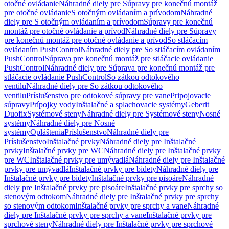
otočné ovládanie
Náhradné diely pre Súpravy pre konečnú montáž
pre otočné ovládanie
S otočným ovládaním a prívodom
Náhradné
diely pre S otočným ovládaním a prívodom
Súpravy pre konečnú
montáž pre otočné ovládanie a prívod
Náhradné diely pre Súpravy
pre konečnú montáž pre otočné ovládanie a prívod
So stláčacím
ovládaním PushControl
Náhradné diely pre So stláčacím ovládaním
PushControl
Súprava pre konečnú montáž pre stláčacie ovládanie
PushControl
Náhradné diely pre Súprava pre konečnú montáž pre
stláčacie ovládanie PushControl
So zátkou odtokového
ventilu
Náhradné diely pre So zátkou odtokového
ventilu
Príslušenstvo pre odtokové súpravy pre vane
Pripojovacie
súpravy
Prípojky vody
Inštalačné a splachovacie systémy
Geberit
Duofix
Systémové steny
Náhradné diely pre Systémové steny
Nosné
systémy
Náhradné diely pre Nosné
systémy
Opláštenia
Príslušenstvo
Náhradné diely pre
Príslušenstvo
Inštalačné prvky
Náhradné diely pre Inštalačné
prvky
Inštalačné prvky pre WC
Náhradné diely pre Inštalačné prvky
pre WC
Inštalačné prvky pre umývadlá
Náhradné diely pre Inštalačné
prvky pre umývadlá
Inštalačné prvky pre bidety
Náhradné diely pre
Inštalačné prvky pre bidety
Inštalačné prvky pre pisoáre
Náhradné
diely pre Inštalačné prvky pre pisoáre
Inštalačné prvky pre sprchy so
stenovým odtokom
Náhradné diely pre Inštalačné prvky pre sprchy
so stenovým odtokom
Inštalačné prvky pre sprchy a vane
Náhradné
diely pre Inštalačné prvky pre sprchy a vane
Inštalačné prvky pre
sprchové steny
Náhradné diely pre Inštalačné prvky pre sprchové