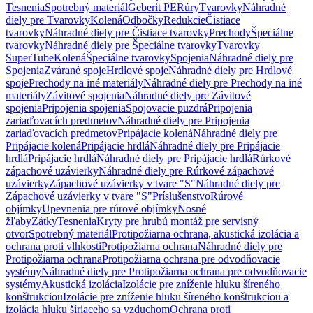
Tesnenia
Spotrebný materiál
Geberit PE
Rúry
Tvarovky
Náhradné
diely pre Tvarovky
Kolená
Odbočky
Redukcie
Čistiace
tvarovky
Náhradné diely pre Čistiace tvarovky
Prechody
Špeciálne
tvarovky
Náhradné diely pre Špeciálne tvarovky
Tvarovky
SuperTube
Kolená
Špeciálne tvarovky
Spojenia
Náhradné diely pre
Spojenia
Zvárané spoje
Hrdlové spoje
Náhradné diely pre Hrdlové
spoje
Prechody na iné materiály
Náhradné diely pre Prechody na iné
materiály
Závitové spojenia
Náhradné diely pre Závitové
spojenia
Pripojenia spojenia
Spojovacie puzdrá
Pripojenia
zariaďovacích predmetov
Náhradné diely pre Pripojenia
zariaďovacích predmetov
Pripájacie kolená
Náhradné diely pre
Pripájacie kolená
Pripájacie hrdlá
Náhradné diely pre Pripájacie
hrdlá
Pripájacie hrdlá
Náhradné diely pre Pripájacie hrdlá
Rúrkové
zápachové uzávierky
Náhradné diely pre Rúrkové zápachové
uzávierky
Zápachové uzávierky v tvare "S"
Náhradné diely pre
Zápachové uzávierky v tvare "S"
Príslušenstvo
Rúrové
objímky
Upevnenia pre rúrové objímky
Nosné
žľaby
Zátky
Tesnenia
Kryty pre hrubú montáž pre servisný
otvor
Spotrebný materiál
Protipožiarna ochrana, akustická izolácia a
ochrana proti vlhkosti
Protipožiarna ochrana
Náhradné diely pre
Protipožiarna ochrana
Protipožiarna ochrana pre odvodňovacie
systémy
Náhradné diely pre Protipožiarna ochrana pre odvodňovacie
systémy
Akustická izolácia
Izolácie pre zníženie hluku šíreného
konštrukciou
Izolácie pre zníženie hluku šíreného konštrukciou a
izolácia hluku šíriaceho sa vzduchom
Ochrana proti