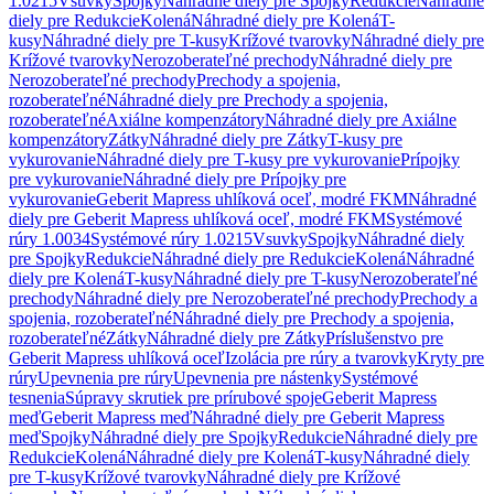
1.0215
Vsuvky
Spojky
Náhradné diely pre Spojky
Redukcie
Náhradné
diely pre Redukcie
Kolená
Náhradné diely pre Kolená
T-
kusy
Náhradné diely pre T-kusy
Krížové tvarovky
Náhradné diely pre
Krížové tvarovky
Nerozoberateľné prechody
Náhradné diely pre
Nerozoberateľné prechody
Prechody a spojenia,
rozoberateľné
Náhradné diely pre Prechody a spojenia,
rozoberateľné
Axiálne kompenzátory
Náhradné diely pre Axiálne
kompenzátory
Zátky
Náhradné diely pre Zátky
T-kusy pre
vykurovanie
Náhradné diely pre T-kusy pre vykurovanie
Prípojky
pre vykurovanie
Náhradné diely pre Prípojky pre
vykurovanie
Geberit Mapress uhlíková oceľ, modré FKM
Náhradné
diely pre Geberit Mapress uhlíková oceľ, modré FKM
Systémové
rúry 1.0034
Systémové rúry 1.0215
Vsuvky
Spojky
Náhradné diely
pre Spojky
Redukcie
Náhradné diely pre Redukcie
Kolená
Náhradné
diely pre Kolená
T-kusy
Náhradné diely pre T-kusy
Nerozoberateľné
prechody
Náhradné diely pre Nerozoberateľné prechody
Prechody a
spojenia, rozoberateľné
Náhradné diely pre Prechody a spojenia,
rozoberateľné
Zátky
Náhradné diely pre Zátky
Príslušenstvo pre
Geberit Mapress uhlíková oceľ
Izolácia pre rúry a tvarovky
Kryty pre
rúry
Upevnenia pre rúry
Upevnenia pre nástenky
Systémové
tesnenia
Súpravy skrutiek pre prírubové spoje
Geberit Mapress
meď
Geberit Mapress meď
Náhradné diely pre Geberit Mapress
meď
Spojky
Náhradné diely pre Spojky
Redukcie
Náhradné diely pre
Redukcie
Kolená
Náhradné diely pre Kolená
T-kusy
Náhradné diely
pre T-kusy
Krížové tvarovky
Náhradné diely pre Krížové