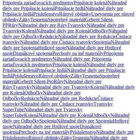
Pripojenia zariaďovacích predmetov
Pripájacie kolená
Náhradné
diely pre Pripájacie kolená
Pripájacie hrdlá
Náhradné diely pre
Pripájacie hrdlá
Príslušenstvo
Rúrové objímky
Upevnenia pre rúrové
objímky
Zátky
Tesnenia
Spotrebný materiál
Geberit Silent-
PP
Rúry
Náhradné diely pre Rúry
Tvarovky
Náhradné diely pre
Tvarovky
Kolená
Náhradné diely pre Kolená
Odbočky
Náhradné
diely pre Odbočky
Redukcie
Náhradné diely pre Redukcie
Čistiace
tvarovky
Náhradné diely pre Čistiace tvarovky
Spojenia
Náhradné
diely pre Spojenia
Hrdlové spoje
Náhradné diely pre Hrdlové
spoje
Drapákové spojenia
Prechody na iné materiály
Pripojenia
zariaďovacích predmetov
Náhradné diely pre Pripojenia
zariaďovacích predmetov
Pripájacie kolená
Náhradné diely pre
Pripájacie kolená
Pripájacie hrdlá
Náhradné diely pre Pripájacie
hrdlá
Príslušenstvo
Rúrové objímky
Zátky
Tesnenia
Spotrebný
materiál
Geberit Silent-Pro
Rúry
Náhradné diely pre
Rúry
Tvarovky
Náhradné diely pre Tvarovky
Kolená
Náhradné diely
pre Kolená
Odbočky
Náhradné diely pre
Odbočky
Redukcie
Náhradné diely pre Redukcie
Čistiace
tvarovky
Náhradné diely pre Čistiace tvarovky
Tvarovky
SuperTube
Náhradné diely pre Tvarovky
SuperTube
Kolená
Náhradné diely pre Kolená
Odbočky
Náhradné
diely pre Odbočky
Spojenia
Náhradné diely pre Spojenia
Hrdlové
spoje
Náhradné diely pre Hrdlové spoje
Drapákové
spojenia
Prechody na iné materiály
Príslušenstvo
Náhradné diely pre
Príslušenstvo
Rúrové objímky
Zátky
Tesnenia
Náhradné diely pre