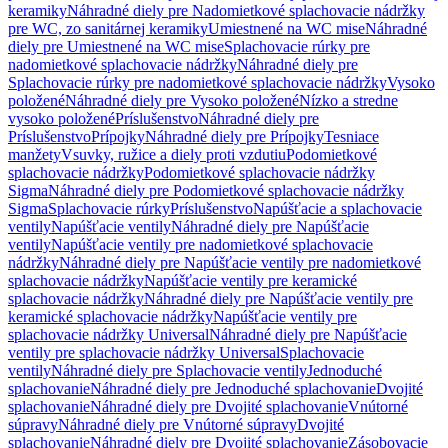
keramiky
Náhradné diely pre Nadomietkové splachovacie nádržky
pre WC, zo sanitárnej keramiky
Umiestnené na WC mise
Náhradné
diely pre Umiestnené na WC mise
Splachovacie rúrky pre
nadomietkové splachovacie nádržky
Náhradné diely pre
Splachovacie rúrky pre nadomietkové splachovacie nádržky
Vysoko
položené
Náhradné diely pre Vysoko položené
Nízko a stredne
vysoko položené
Príslušenstvo
Náhradné diely pre
Príslušenstvo
Prípojky
Náhradné diely pre Prípojky
Tesniace
manžety
Vsuvky, ružice a diely proti vzdutiu
Podomietkové
splachovacie nádržky
Podomietkové splachovacie nádržky
Sigma
Náhradné diely pre Podomietkové splachovacie nádržky
Sigma
Splachovacie rúrky
Príslušenstvo
Napúšťacie a splachovacie
ventily
Napúšťacie ventily
Náhradné diely pre Napúšťacie
ventily
Napúšťacie ventily pre nadomietkové splachovacie
nádržky
Náhradné diely pre Napúšťacie ventily pre nadomietkové
splachovacie nádržky
Napúšťacie ventily pre keramické
splachovacie nádržky
Náhradné diely pre Napúšťacie ventily pre
keramické splachovacie nádržky
Napúšťacie ventily pre
splachovacie nádržky Universal
Náhradné diely pre Napúšťacie
ventily pre splachovacie nádržky Universal
Splachovacie
ventily
Náhradné diely pre Splachovacie ventily
Jednoduché
splachovanie
Náhradné diely pre Jednoduché splachovanie
Dvojité
splachovanie
Náhradné diely pre Dvojité splachovanie
Vnútorné
súpravy
Náhradné diely pre Vnútorné súpravy
Dvojité
splachovanie
Náhradné diely pre Dvojité splachovanie
Zásobovacie