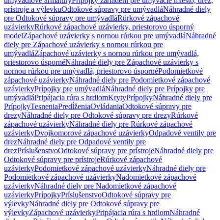
umývadlové armatúry
Prípojky zariadení pre umývacie miesto, drez,
prístroje a výlevku
Odtokové súpravy pre umývadlá
Náhradné diely
pre Odtokové súpravy pre umývadlá
Rúrkové zápachové
uzávierky
Rúrkové zápachové uzávierky, priestorovo úsporný
model
Zápachové uzávierky s nornou rúrkou pre umývadlá
Náhradné
diely pre Zápachové uzávierky s nornou rúrkou pre
umývadlá
Zápachové uzávierky s nornou rúrkou pre umývadlá,
priestorovo úsporné
Náhradné diely pre Zápachové uzávierky s
nornou rúrkou pre umývadlá, priestorovo úsporné
Podomietkové
zápachové uzávierky
Náhradné diely pre Podomietkové zápachové
uzávierky
Prípojky pre umývadlá
Náhradné diely pre Prípojky pre
umývadlá
Pripájacia rúra s hrdlom
Kryty
Prípojky
Náhradné diely pre
Prípojky
Tesnenia
Predĺženia
Ovládania
Odtokové súpravy pre
drezy
Náhradné diely pre Odtokové súpravy pre drezy
Rúrkové
zápachové uzávierky
Náhradné diely pre Rúrkové zápachové
uzávierky
Dvojkomorové zápachové uzávierky
Odpadové ventily pre
drez
Náhradné diely pre Odpadové ventily pre
drez
Príslušenstvo
Odtokové súpravy pre prístroje
Náhradné diely pre
Odtokové súpravy pre prístroje
Rúrkové zápachové
uzávierky
Podomietkové zápachové uzávierky
Náhradné diely pre
Podomietkové zápachové uzávierky
Nadomietkové zápachové
uzávierky
Náhradné diely pre Nadomietkové zápachové
uzávierky
Prípojky
Príslušenstvo
Odtokové súpravy pre
výlevky
Náhradné diely pre Odtokové súpravy pre
výlevky
Zápachové uzávierky
Pripájacia rúra s hrdlom
Náhradné