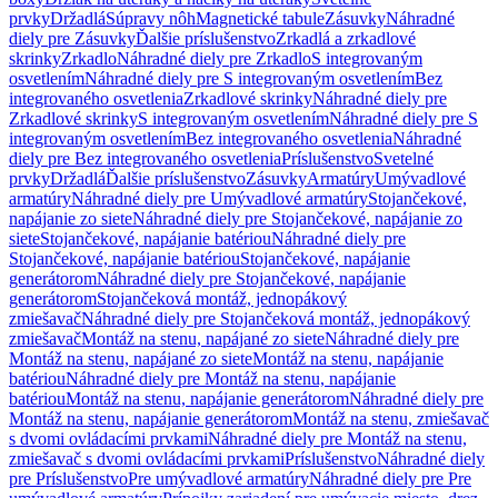
prvky
Držadlá
Súpravy nôh
Magnetické tabule
Zásuvky
Náhradné
diely pre Zásuvky
Ďalšie príslušenstvo
Zrkadlá a zrkadlové
skrinky
Zrkadlo
Náhradné diely pre Zrkadlo
S integrovaným
osvetlením
Náhradné diely pre S integrovaným osvetlením
Bez
integrovaného osvetlenia
Zrkadlové skrinky
Náhradné diely pre
Zrkadlové skrinky
S integrovaným osvetlením
Náhradné diely pre S
integrovaným osvetlením
Bez integrovaného osvetlenia
Náhradné
diely pre Bez integrovaného osvetlenia
Príslušenstvo
Svetelné
prvky
Držadlá
Ďalšie príslušenstvo
Zásuvky
Armatúry
Umývadlové
armatúry
Náhradné diely pre Umývadlové armatúry
Stojančekové,
napájanie zo siete
Náhradné diely pre Stojančekové, napájanie zo
siete
Stojančekové, napájanie batériou
Náhradné diely pre
Stojančekové, napájanie batériou
Stojančekové, napájanie
generátorom
Náhradné diely pre Stojančekové, napájanie
generátorom
Stojančeková montáž, jednopákový
zmiešavač
Náhradné diely pre Stojančeková montáž, jednopákový
zmiešavač
Montáž na stenu, napájané zo siete
Náhradné diely pre
Montáž na stenu, napájané zo siete
Montáž na stenu, napájanie
batériou
Náhradné diely pre Montáž na stenu, napájanie
batériou
Montáž na stenu, napájanie generátorom
Náhradné diely pre
Montáž na stenu, napájanie generátorom
Montáž na stenu, zmiešavač
s dvomi ovládacími prvkami
Náhradné diely pre Montáž na stenu,
zmiešavač s dvomi ovládacími prvkami
Príslušenstvo
Náhradné diely
pre Príslušenstvo
Pre umývadlové armatúry
Náhradné diely pre Pre