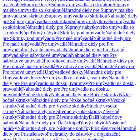
materiál
Dekoračné kryty
Súpravy umývadla so skrinkou
Súpravy
malého umývadla so skrinkou
Náhradné diely pre Súpravy malého
umývadla so skrinkou
Súpravy umývadla so skrinkou
Náhradné diely
pre Súpravy umývadla so skrinkou
Súpravy nábytkového umývadla
so skrinkou
Náhradné diely pre Súpravy nábytkového umývadla so
skrinkou
Kúpeľňový nábytok
Skrinky pod umývadlo
Náhradné diely
pre Skrinky pod umývadlo
Pre malé umývadlá
Náhradné diely pre
Pre malé umývadlá
Pre umývadlá
Náhradné diely pre Pre
umývadlá
Pre dvojité umývadlá
Náhradné diely pre Pre dvojité
umývadlá
Pre nábytkové umývadlá
Náhradné diely pre Pre
nábytkové umývadlá
Pre rohové malé umývadlá
Náhradné diely pre
Pre rohové malé umývadlá
Pre rohové umývadlá
Náhradné diely pre
Pre rohové umývadlá
Umývadlové dosky
Náhradné diely pre
Umývadlové dosky
Pre umývadlo na dosku, tvar misy
Náhradné
diely pre Pre umývadlo na dosku, tvar misy
Pre umývadlo na dosku,
pravouhlé
Náhradné diely pre Pre umývadlo na dosku,
pravouhlé
Bočné skrinky
Náhradné diely pre Bočné skrinky
Nízke
bočné skrinky
Náhradné diely pre Nízke bočné skrinky
Vysoké
skrinky
Náhradné diely pre Vysoké skrinky
Stredne vysoké
skrinky
Náhradné diely pre Stredne vysoké skrinky
Závesné
skrinky
Náhradné diely pre Závesné skrinky
Ďalší kúpeľňový
nábytok
Náhradné diely pre Ďalší kúpeľňový nábytok
Nástenné
poličky
Náhradné diely pre Nástenné poličky
Príslušenstvo
Náhradné
diely pre Príslušenstvo
Priehradky do zásuvky a organizačné
boxy
Držiak na uteráky a háčiky na uteráky
Svetelné