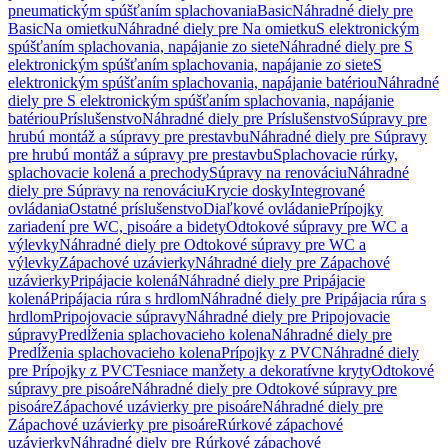
pneumatickým spúšťaním splachovania
Basic
Náhradné diely pre
Basic
Na omietku
Náhradné diely pre Na omietku
S elektronickým
spúšťaním splachovania, napájanie zo siete
Náhradné diely pre S
elektronickým spúšťaním splachovania, napájanie zo siete
S
elektronickým spúšťaním splachovania, napájanie batériou
Náhradné
diely pre S elektronickým spúšťaním splachovania, napájanie
batériou
Príslušenstvo
Náhradné diely pre Príslušenstvo
Súpravy pre
hrubú montáž a súpravy pre prestavbu
Náhradné diely pre Súpravy
pre hrubú montáž a súpravy pre prestavbu
Splachovacie rúrky,
splachovacie kolená a prechody
Súpravy na renováciu
Náhradné
diely pre Súpravy na renováciu
Krycie dosky
Integrované
ovládania
Ostatné príslušenstvo
Diaľkové ovládanie
Prípojky
zariadení pre WC, pisoáre a bidety
Odtokové súpravy pre WC a
výlevky
Náhradné diely pre Odtokové súpravy pre WC a
výlevky
Zápachové uzávierky
Náhradné diely pre Zápachové
uzávierky
Pripájacie kolená
Náhradné diely pre Pripájacie
kolená
Pripájacia rúra s hrdlom
Náhradné diely pre Pripájacia rúra s
hrdlom
Pripojovacie súpravy
Náhradné diely pre Pripojovacie
súpravy
Predĺženia splachovacieho kolena
Náhradné diely pre
Predĺženia splachovacieho kolena
Prípojky z PVC
Náhradné diely
pre Prípojky z PVC
Tesniace manžety a dekoratívne kryty
Odtokové
súpravy pre pisoáre
Náhradné diely pre Odtokové súpravy pre
pisoáre
Zápachové uzávierky pre pisoáre
Náhradné diely pre
Zápachové uzávierky pre pisoáre
Rúrkové zápachové
uzávierky
Náhradné diely pre Rúrkové zápachové