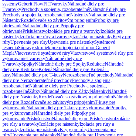
systémy
Geberit FlowFit
Tvarovky
Náhradné diely pre
Tvarovky
Prechody a spojenia, rozoberateľné
Náhradné diely pre
Prechody a spojenia, rozoberateľné
Nástenky
Náhradné diely pre
Nástenky
Rozdeľovače so závitovým pripojením
Prípojky pre
ohrievanie
Náhradné diely pre Prípojky pre
ohrievanie
Príslušenstvo
Izolácie pre rúry a tvarovky
Izolácie pre
nástenky
Izolácia pre rúry a tvarovky
Izolácia pre nástenky
Kryty pre
rúry
Upevnenia pre rúry
Upevnenia pre nástenky
Systémové
tesnenia
Súpravy skrutiek pre pripojenia prírubou
Geberit
Mepla
Viacvrstvové systémové rúry
Viacvrstvové systémové rúry pre
vykurovanie
Tvarovky
Náhradné diely pre
Tvarovky
Spojky
Náhradné diely pre Spojky
Redukcie
Náhradné
diely pre Redukcie
Kolená
Náhradné diely pre Kolená
T-
kusy
Náhradné diely pre T-kusy
Nerozoberateľné prechody
Náhradné
diely pre Nerozoberateľné prechody
Prechody a spojenia,
rozoberateľné
Náhradné diely pre Prechody a spojenia,
rozoberateľné
Zátky
Náhradné diely pre Zátky
Nástenky
Náhradné
diely pre Nástenky
Rozdeľovače so závitovým pripojením
Náhradné
diely pre Rozdeľovače so závitovým pripojením
T-kusy pre
vykurovanie
Náhradné diely pre T-kusy pre vykurovanie
Prípojky
pre vykurovanie
Náhradné diely pre Prípojky pre
vykurovanie
Príslušenstvo
Náhradné diely pre Príslušenstvo
Izolácie
pre rúry a tvarovky
Izolácie pre nástenky
Izolácia pre rúry a
tvarovky
Izolácia pre nástenky
Kryty pre rúry
Upevnenia pre
rúry
Upevnenia pre nástenky
Náhradné diely pre Upevnenia pre