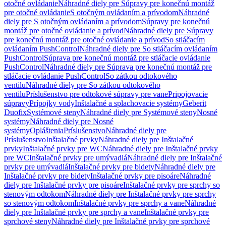
otočné ovládanie
Náhradné diely pre Súpravy pre konečnú montáž
pre otočné ovládanie
S otočným ovládaním a prívodom
Náhradné
diely pre S otočným ovládaním a prívodom
Súpravy pre konečnú
montáž pre otočné ovládanie a prívod
Náhradné diely pre Súpravy
pre konečnú montáž pre otočné ovládanie a prívod
So stláčacím
ovládaním PushControl
Náhradné diely pre So stláčacím ovládaním
PushControl
Súprava pre konečnú montáž pre stláčacie ovládanie
PushControl
Náhradné diely pre Súprava pre konečnú montáž pre
stláčacie ovládanie PushControl
So zátkou odtokového
ventilu
Náhradné diely pre So zátkou odtokového
ventilu
Príslušenstvo pre odtokové súpravy pre vane
Pripojovacie
súpravy
Prípojky vody
Inštalačné a splachovacie systémy
Geberit
Duofix
Systémové steny
Náhradné diely pre Systémové steny
Nosné
systémy
Náhradné diely pre Nosné
systémy
Opláštenia
Príslušenstvo
Náhradné diely pre
Príslušenstvo
Inštalačné prvky
Náhradné diely pre Inštalačné
prvky
Inštalačné prvky pre WC
Náhradné diely pre Inštalačné prvky
pre WC
Inštalačné prvky pre umývadlá
Náhradné diely pre Inštalačné
prvky pre umývadlá
Inštalačné prvky pre bidety
Náhradné diely pre
Inštalačné prvky pre bidety
Inštalačné prvky pre pisoáre
Náhradné
diely pre Inštalačné prvky pre pisoáre
Inštalačné prvky pre sprchy so
stenovým odtokom
Náhradné diely pre Inštalačné prvky pre sprchy
so stenovým odtokom
Inštalačné prvky pre sprchy a vane
Náhradné
diely pre Inštalačné prvky pre sprchy a vane
Inštalačné prvky pre
sprchové steny
Náhradné diely pre Inštalačné prvky pre sprchové