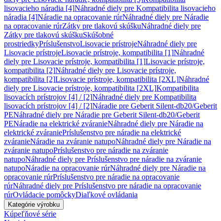
lisovacieho náradia [4]
Náhradné diely pre Kompatibilita lisovacieho
náradia [4]
Náradie na opracovanie rúr
Náhradné diely pre Náradie
na opracovanie rúr
Zátky pre tlakovú skúšku
Náhradné diely pre
Zátky pre tlakovú skúšku
Skúšobné
prostriedky
Príslušenstvo
Lisovacie prístroje
Náhradné diely pre
Lisovacie prístroje
Lisovacie prístroje, kompatibilita [1]
Náhradné
diely pre Lisovacie prístroje, kompatibilita [1]
Lisovacie prístroje,
kompatibilita [2]
Náhradné diely pre Lisovacie prístroje,
kompatibilita [2]
Lisovacie prístroje, kompatibilita [2XL]
Náhradné
diely pre Lisovacie prístroje, kompatibilita [2XL]
Kompatibilita
lisovacích prístrojov [4] / [2]
Náhradné diely pre Kompatibilita
lisovacích prístrojov [4] / [2]
Náradie pre Geberit Silent-db20/Geberit
PE
Náhradné diely pre Náradie pre Geberit Silent-db20/Geberit
PE
Náradie na elektrické zváranie
Náhradné diely pre Náradie na
elektrické zváranie
Príslušenstvo pre náradie na elektrické
zváranie
Náradie na zváranie natupo
Náhradné diely pre Náradie na
zváranie natupo
Príslušenstvo pre náradie na zváranie
natupo
Náhradné diely pre Príslušenstvo pre náradie na zváranie
natupo
Náradie na opracovanie rúr
Náhradné diely pre Náradie na
opracovanie rúr
Príslušenstvo pre náradie na opracovanie
rúr
Náhradné diely pre Príslušenstvo pre náradie na opracovanie
rúr
Ovládacie pomôcky
Diaľkové ovládania
Kategórie výrobku
Kúpeľňové série