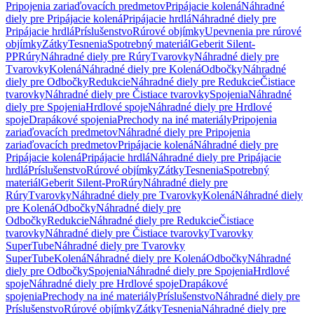
Pripojenia zariaďovacích predmetov
Pripájacie kolená
Náhradné
diely pre Pripájacie kolená
Pripájacie hrdlá
Náhradné diely pre
Pripájacie hrdlá
Príslušenstvo
Rúrové objímky
Upevnenia pre rúrové
objímky
Zátky
Tesnenia
Spotrebný materiál
Geberit Silent-
PP
Rúry
Náhradné diely pre Rúry
Tvarovky
Náhradné diely pre
Tvarovky
Kolená
Náhradné diely pre Kolená
Odbočky
Náhradné
diely pre Odbočky
Redukcie
Náhradné diely pre Redukcie
Čistiace
tvarovky
Náhradné diely pre Čistiace tvarovky
Spojenia
Náhradné
diely pre Spojenia
Hrdlové spoje
Náhradné diely pre Hrdlové
spoje
Drapákové spojenia
Prechody na iné materiály
Pripojenia
zariaďovacích predmetov
Náhradné diely pre Pripojenia
zariaďovacích predmetov
Pripájacie kolená
Náhradné diely pre
Pripájacie kolená
Pripájacie hrdlá
Náhradné diely pre Pripájacie
hrdlá
Príslušenstvo
Rúrové objímky
Zátky
Tesnenia
Spotrebný
materiál
Geberit Silent-Pro
Rúry
Náhradné diely pre
Rúry
Tvarovky
Náhradné diely pre Tvarovky
Kolená
Náhradné diely
pre Kolená
Odbočky
Náhradné diely pre
Odbočky
Redukcie
Náhradné diely pre Redukcie
Čistiace
tvarovky
Náhradné diely pre Čistiace tvarovky
Tvarovky
SuperTube
Náhradné diely pre Tvarovky
SuperTube
Kolená
Náhradné diely pre Kolená
Odbočky
Náhradné
diely pre Odbočky
Spojenia
Náhradné diely pre Spojenia
Hrdlové
spoje
Náhradné diely pre Hrdlové spoje
Drapákové
spojenia
Prechody na iné materiály
Príslušenstvo
Náhradné diely pre
Príslušenstvo
Rúrové objímky
Zátky
Tesnenia
Náhradné diely pre