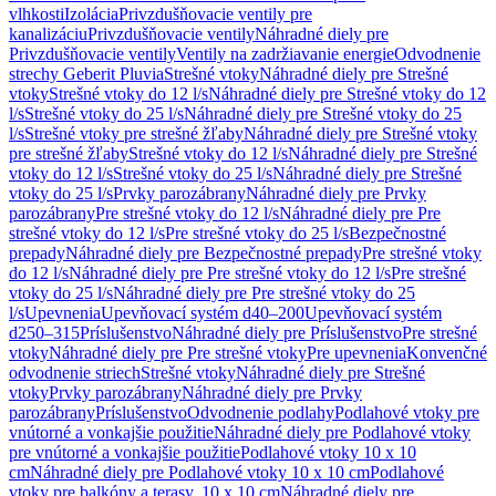
vlhkosti
Izolácia
Privzdušňovacie ventily pre
kanalizáciu
Privzdušňovacie ventily
Náhradné diely pre
Privzdušňovacie ventily
Ventily na zadržiavanie energie
Odvodnenie
strechy Geberit Pluvia
Strešné vtoky
Náhradné diely pre Strešné
vtoky
Strešné vtoky do 12 l/s
Náhradné diely pre Strešné vtoky do 12
l/s
Strešné vtoky do 25 l/s
Náhradné diely pre Strešné vtoky do 25
l/s
Strešné vtoky pre strešné žľaby
Náhradné diely pre Strešné vtoky
pre strešné žľaby
Strešné vtoky do 12 l/s
Náhradné diely pre Strešné
vtoky do 12 l/s
Strešné vtoky do 25 l/s
Náhradné diely pre Strešné
vtoky do 25 l/s
Prvky parozábrany
Náhradné diely pre Prvky
parozábrany
Pre strešné vtoky do 12 l/s
Náhradné diely pre Pre
strešné vtoky do 12 l/s
Pre strešné vtoky do 25 l/s
Bezpečnostné
prepady
Náhradné diely pre Bezpečnostné prepady
Pre strešné vtoky
do 12 l/s
Náhradné diely pre Pre strešné vtoky do 12 l/s
Pre strešné
vtoky do 25 l/s
Náhradné diely pre Pre strešné vtoky do 25
l/s
Upevnenia
Upevňovací systém d40–200
Upevňovací systém
d250–315
Príslušenstvo
Náhradné diely pre Príslušenstvo
Pre strešné
vtoky
Náhradné diely pre Pre strešné vtoky
Pre upevnenia
Konvenčné
odvodnenie striech
Strešné vtoky
Náhradné diely pre Strešné
vtoky
Prvky parozábrany
Náhradné diely pre Prvky
parozábrany
Príslušenstvo
Odvodnenie podlahy
Podlahové vtoky pre
vnútorné a vonkajšie použitie
Náhradné diely pre Podlahové vtoky
pre vnútorné a vonkajšie použitie
Podlahové vtoky 10 x 10
cm
Náhradné diely pre Podlahové vtoky 10 x 10 cm
Podlahové
vtoky pre balkóny a terasy, 10 x 10 cm
Náhradné diely pre