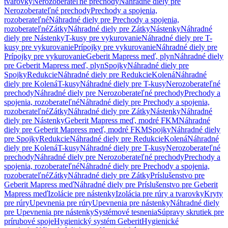
tvarovky
Nerozoberateľné prechody
Náhradné diely pre
Nerozoberateľné prechody
Prechody a spojenia,
rozoberateľné
Náhradné diely pre Prechody a spojenia,
rozoberateľné
Zátky
Náhradné diely pre Zátky
Nástenky
Náhradné
diely pre Nástenky
T-kusy pre vykurovanie
Náhradné diely pre T-
kusy pre vykurovanie
Prípojky pre vykurovanie
Náhradné diely pre
Prípojky pre vykurovanie
Geberit Mapress meď, plyn
Náhradné diely
pre Geberit Mapress meď, plyn
Spojky
Náhradné diely pre
Spojky
Redukcie
Náhradné diely pre Redukcie
Kolená
Náhradné
diely pre Kolená
T-kusy
Náhradné diely pre T-kusy
Nerozoberateľné
prechody
Náhradné diely pre Nerozoberateľné prechody
Prechody a
spojenia, rozoberateľné
Náhradné diely pre Prechody a spojenia,
rozoberateľné
Zátky
Náhradné diely pre Zátky
Nástenky
Náhradné
diely pre Nástenky
Geberit Mapress meď, modré FKM
Náhradné
diely pre Geberit Mapress meď, modré FKM
Spojky
Náhradné diely
pre Spojky
Redukcie
Náhradné diely pre Redukcie
Kolená
Náhradné
diely pre Kolená
T-kusy
Náhradné diely pre T-kusy
Nerozoberateľné
prechody
Náhradné diely pre Nerozoberateľné prechody
Prechody a
spojenia, rozoberateľné
Náhradné diely pre Prechody a spojenia,
rozoberateľné
Zátky
Náhradné diely pre Zátky
Príslušenstvo pre
Geberit Mapress meď
Náhradné diely pre Príslušenstvo pre Geberit
Mapress meď
Izolácie pre nástenky
Izolácia pre rúry a tvarovky
Kryty
pre rúry
Upevnenia pre rúry
Upevnenia pre nástenky
Náhradné diely
pre Upevnenia pre nástenky
Systémové tesnenia
Súpravy skrutiek pre
prírubové spoje
Hygienický systém Geberit
Hygienické