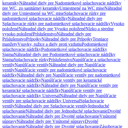
keramiky
Náhradné diely pre Nadomietkové splachovacie nádržky
pre WC, zo sanitárnej keramiky
Umiestnené na WC mise
Náhradné
diely pre Umiestnené na WC mise
Splachovacie rúrky pre
nadomietkové splachovacie nádržky
Náhradné diely pre
Splachovacie rúrky pre nadomietkové splachovacie nádržky
Vysoko
položené
Náhradné diely pre Vysoko položené
Nízko a stredne
vysoko položené
Príslušenstvo
Náhradné diely pre
Príslušenstvo
Prípojky
Náhradné diely pre Prípojky
Tesniace
manžety
Vsuvky, ružice a diely proti vzdutiu
Podomietkové
splachovacie nádržky
Podomietkové splachovacie nádržky
Sigma
Náhradné diely pre Podomietkové splachovacie nádržky
Sigma
Splachovacie rúrky
Príslušenstvo
Napúšťacie a splachovacie
ventily
Napúšťacie ventily
Náhradné diely pre Napúšťacie
ventily
Napúšťacie ventily pre nadomietkové splachovacie
nádržky
Náhradné diely pre Napúšťacie ventily pre nadomietkové
splachovacie nádržky
Napúšťacie ventily pre keramické
splachovacie nádržky
Náhradné diely pre Napúšťacie ventily pre
keramické splachovacie nádržky
Napúšťacie ventily pre
splachovacie nádržky Universal
Náhradné diely pre Napúšťacie
ventily pre splachovacie nádržky Universal
Splachovacie
ventily
Náhradné diely pre Splachovacie ventily
Jednoduché
splachovanie
Náhradné diely pre Jednoduché splachovanie
Dvojité
splachovanie
Náhradné diely pre Dvojité splachovanie
Vnútorné
súpravy
Náhradné diely pre Vnútorné súpravy
Dvojité
splachovanie
Náhradné diely pre Dvojité splachovanie
Zásobovacie