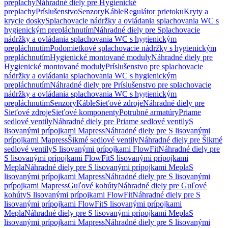
preplachy
Náhradné diely pre Hygienické
preplachy
Príslušenstvo
Senzory
Káble
Regulátor prietoku
Kryty a
krycie dosky
Splachovacie nádržky a ovládania splachovania WC s
hygienickým prepláchnutím
Náhradné diely pre Splachovacie
nádržky a ovládania splachovania WC s hygienickým
prepláchnutím
Podomietkové splachovacie nádržky s hygienickým
prepláchnutím
Hygienické montované moduly
Náhradné diely pre
Hygienické montované moduly
Príslušenstvo pre splachovacie
nádržky a ovládania splachovania WC s hygienickým
prepláchnutím
Náhradné diely pre Príslušenstvo pre splachovacie
nádržky a ovládania splachovania WC s hygienickým
prepláchnutím
Senzory
Káble
Sieťové zdroje
Náhradné diely pre
Sieťové zdroje
Sieťové komponenty
Potrubné armatúry
Priame
sedlové ventily
Náhradné diely pre Priame sedlové ventily
S
lisovanými prípojkami Mapress
Náhradné diely pre S lisovanými
prípojkami Mapress
Šikmé sedlové ventily
Náhradné diely pre Šikmé
sedlové ventily
S lisovanými prípojkami FlowFit
Náhradné diely pre
S lisovanými prípojkami FlowFit
S lisovanými prípojkami
Mepla
Náhradné diely pre S lisovanými prípojkami Mepla
S
lisovanými prípojkami Mapress
Náhradné diely pre S lisovanými
prípojkami Mapress
Guľové kohúty
Náhradné diely pre Guľové
kohúty
S lisovanými prípojkami FlowFit
Náhradné diely pre S
lisovanými prípojkami FlowFit
S lisovanými prípojkami
Mepla
Náhradné diely pre S lisovanými prípojkami Mepla
S
lisovanými prípojkami Mapress
Náhradné diely pre S lisovanými