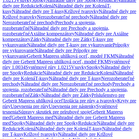
1.0215
Vsuvky
Spojky
Náhradné diely pre Spojky
Redukcie
Náhradné
diely pre Redukcie
Kolená
Náhradné diely pre Kolená
T-
kusy
Náhradné diely pre T-kusy
Krížové tvarovky
Náhradné diely pre
Krížové tvarovky
Nerozoberateľné prechody
Náhradné diely pre
Nerozoberateľné prechody
Prechody a spojenia,
rozoberateľné
Náhradné diely pre Prechody a spojenia,
rozoberateľné
Axiálne kompenzátory
Náhradné diely pre Axiálne
kompenzátory
Zátky
Náhradné diely pre Zátky
T-kusy pre
vykurovanie
Náhradné diely pre T-kusy pre vykurovanie
Prípojky
pre vykurovanie
Náhradné diely pre Prípojky pre
vykurovanie
Geberit Mapress uhlíková oceľ, modré FKM
Náhradné
diely pre Geberit Mapress uhlíková oceľ, modré FKM
Systémové
rúry 1.0034
Systémové rúry 1.0215
Vsuvky
Spojky
Náhradné diely
pre Spojky
Redukcie
Náhradné diely pre Redukcie
Kolená
Náhradné
diely pre Kolená
T-kusy
Náhradné diely pre T-kusy
Nerozoberateľné
prechody
Náhradné diely pre Nerozoberateľné prechody
Prechody a
spojenia, rozoberateľné
Náhradné diely pre Prechody a spojenia,
rozoberateľné
Zátky
Náhradné diely pre Zátky
Príslušenstvo pre
Geberit Mapress uhlíková oceľ
Izolácia pre rúry a tvarovky
Kryty pre
rúry
Upevnenia pre rúry
Upevnenia pre nástenky
Systémové
tesnenia
Súpravy skrutiek pre prírubové spoje
Geberit Mapress
meď
Geberit Mapress meď
Náhradné diely pre Geberit Mapress
meď
Spojky
Náhradné diely pre Spojky
Redukcie
Náhradné diely pre
Redukcie
Kolená
Náhradné diely pre Kolená
T-kusy
Náhradné diely
pre T-kusy
Krížové tvarovky
Náhradné diely pre Krížové