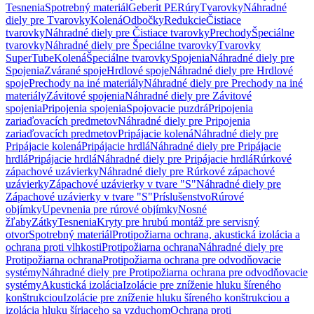
Tesnenia
Spotrebný materiál
Geberit PE
Rúry
Tvarovky
Náhradné
diely pre Tvarovky
Kolená
Odbočky
Redukcie
Čistiace
tvarovky
Náhradné diely pre Čistiace tvarovky
Prechody
Špeciálne
tvarovky
Náhradné diely pre Špeciálne tvarovky
Tvarovky
SuperTube
Kolená
Špeciálne tvarovky
Spojenia
Náhradné diely pre
Spojenia
Zvárané spoje
Hrdlové spoje
Náhradné diely pre Hrdlové
spoje
Prechody na iné materiály
Náhradné diely pre Prechody na iné
materiály
Závitové spojenia
Náhradné diely pre Závitové
spojenia
Pripojenia spojenia
Spojovacie puzdrá
Pripojenia
zariaďovacích predmetov
Náhradné diely pre Pripojenia
zariaďovacích predmetov
Pripájacie kolená
Náhradné diely pre
Pripájacie kolená
Pripájacie hrdlá
Náhradné diely pre Pripájacie
hrdlá
Pripájacie hrdlá
Náhradné diely pre Pripájacie hrdlá
Rúrkové
zápachové uzávierky
Náhradné diely pre Rúrkové zápachové
uzávierky
Zápachové uzávierky v tvare "S"
Náhradné diely pre
Zápachové uzávierky v tvare "S"
Príslušenstvo
Rúrové
objímky
Upevnenia pre rúrové objímky
Nosné
žľaby
Zátky
Tesnenia
Kryty pre hrubú montáž pre servisný
otvor
Spotrebný materiál
Protipožiarna ochrana, akustická izolácia a
ochrana proti vlhkosti
Protipožiarna ochrana
Náhradné diely pre
Protipožiarna ochrana
Protipožiarna ochrana pre odvodňovacie
systémy
Náhradné diely pre Protipožiarna ochrana pre odvodňovacie
systémy
Akustická izolácia
Izolácie pre zníženie hluku šíreného
konštrukciou
Izolácie pre zníženie hluku šíreného konštrukciou a
izolácia hluku šíriaceho sa vzduchom
Ochrana proti