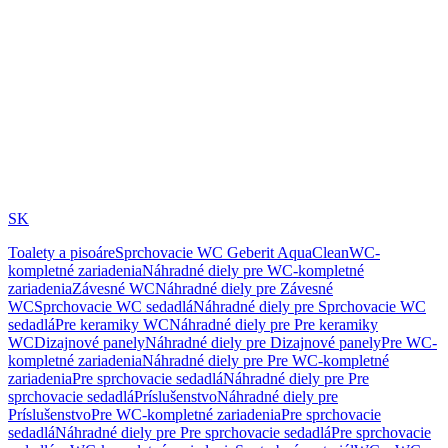
SK
Toalety a pisoáre
Sprchovacie WC Geberit AquaClean
WC-
kompletné zariadenia
Náhradné diely pre WC-kompletné
zariadenia
Závesné WC
Náhradné diely pre Závesné
WC
Sprchovacie WC sedadlá
Náhradné diely pre Sprchovacie WC
sedadlá
Pre keramiky WC
Náhradné diely pre Pre keramiky
WC
Dizajnové panely
Náhradné diely pre Dizajnové panely
Pre WC-
kompletné zariadenia
Náhradné diely pre Pre WC-kompletné
zariadenia
Pre sprchovacie sedadlá
Náhradné diely pre Pre
sprchovacie sedadlá
Príslušenstvo
Náhradné diely pre
Príslušenstvo
Pre WC-kompletné zariadenia
Pre sprchovacie
sedadlá
Náhradné diely pre Pre sprchovacie sedadlá
Pre sprchovacie