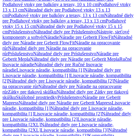
Podlahové vtoky pre balkóny a terasy, 10 x 10 cm
Podlahové vtoky
13 x 13 cm
Náhradné diely pre Podlahové vtoky 13 x 13
cm
Podlahové vtoky pre balkóny a terasy, 13 x 13 cm
Náhradné diely
pre Podlahové vtoky pre balkóny a terasy, 13 x 13 cm
Podlahové
vtoky 15 x 15 cm
Náhradné diely pre Podlahové vtoky 15 x 15
cm
Príslušenstvo
Náhradné diely pre Príslušenstvo
Nástroje, sieťové
komponenty a softvér
Náradie
Náradie pre Geberit FlowFit
Náhradné
diely pre Náradie pre Geberit FlowFit
Náradie na opracovanie
rúr
Náhradné diely pre Náradie na opracovanie
rúr
Príslušenstvo
Náhradné diely pre Príslušenstvo
Náradie pre
Geberit Mepla
Náhradné diely pre Náradie pre Geberit Mepla
Ručné
lisovacie náradie
Náhradné diely pre Ručné lisovacie
náradie
Lisovacie náradie, kompatibilita [1]
Náhradné diely pre
Lisovacie náradie, kompatibilita [1]
Lisovacie náradie, kompatibilita
[2]
Náhradné diely pre Lisovacie náradie, kompatibilita [2]
Náradie
na opracovanie rúr
Náhradné diely pre Náradie na opracovanie
rúr
Zátky pre tlakovú skúšku
Náhradné diely pre Zátky pre tlakovú
skúšku
Skúšobné prostriedky
Príslušenstvo
Náradie pre Geberit
Mapress
Náhradné diely pre Náradie pre Geberit Mapress
Lisovacie
náradie, kompatibilita [1]
Náhradné diely pre Lisovacie náradie,
kompatibilita [1]
Lisovacie náradie, kompatibilita [2]
Náhradné diely
pre Lisovacie náradie, kompatibilita [2]
Lisovacie náradie,
kompatibilita [2XL]
Náhradné diely pre Lisovacie náradie,
kompatibilita [2XL]
Lisovacie náradie, kompatibilita [3]
Náhradné
diely pre Lisovacie náradie, kompatibilita [3]
Kompatibilita