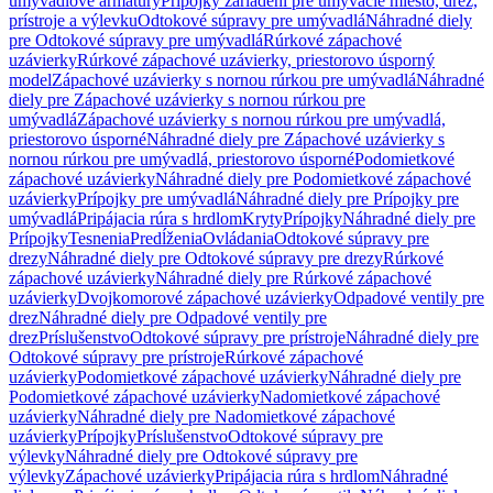
umývadlové armatúry
Prípojky zariadení pre umývacie miesto, drez,
prístroje a výlevku
Odtokové súpravy pre umývadlá
Náhradné diely
pre Odtokové súpravy pre umývadlá
Rúrkové zápachové
uzávierky
Rúrkové zápachové uzávierky, priestorovo úsporný
model
Zápachové uzávierky s nornou rúrkou pre umývadlá
Náhradné
diely pre Zápachové uzávierky s nornou rúrkou pre
umývadlá
Zápachové uzávierky s nornou rúrkou pre umývadlá,
priestorovo úsporné
Náhradné diely pre Zápachové uzávierky s
nornou rúrkou pre umývadlá, priestorovo úsporné
Podomietkové
zápachové uzávierky
Náhradné diely pre Podomietkové zápachové
uzávierky
Prípojky pre umývadlá
Náhradné diely pre Prípojky pre
umývadlá
Pripájacia rúra s hrdlom
Kryty
Prípojky
Náhradné diely pre
Prípojky
Tesnenia
Predĺženia
Ovládania
Odtokové súpravy pre
drezy
Náhradné diely pre Odtokové súpravy pre drezy
Rúrkové
zápachové uzávierky
Náhradné diely pre Rúrkové zápachové
uzávierky
Dvojkomorové zápachové uzávierky
Odpadové ventily pre
drez
Náhradné diely pre Odpadové ventily pre
drez
Príslušenstvo
Odtokové súpravy pre prístroje
Náhradné diely pre
Odtokové súpravy pre prístroje
Rúrkové zápachové
uzávierky
Podomietkové zápachové uzávierky
Náhradné diely pre
Podomietkové zápachové uzávierky
Nadomietkové zápachové
uzávierky
Náhradné diely pre Nadomietkové zápachové
uzávierky
Prípojky
Príslušenstvo
Odtokové súpravy pre
výlevky
Náhradné diely pre Odtokové súpravy pre
výlevky
Zápachové uzávierky
Pripájacia rúra s hrdlom
Náhradné