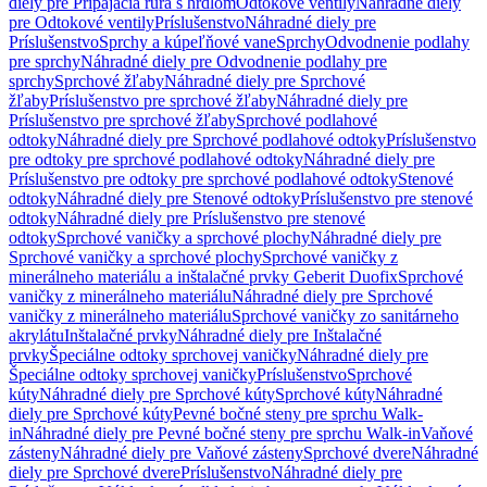
diely pre Pripájacia rúra s hrdlom
Odtokové ventily
Náhradné diely
pre Odtokové ventily
Príslušenstvo
Náhradné diely pre
Príslušenstvo
Sprchy a kúpeľňové vane
Sprchy
Odvodnenie podlahy
pre sprchy
Náhradné diely pre Odvodnenie podlahy pre
sprchy
Sprchové žľaby
Náhradné diely pre Sprchové
žľaby
Príslušenstvo pre sprchové žľaby
Náhradné diely pre
Príslušenstvo pre sprchové žľaby
Sprchové podlahové
odtoky
Náhradné diely pre Sprchové podlahové odtoky
Príslušenstvo
pre odtoky pre sprchové podlahové odtoky
Náhradné diely pre
Príslušenstvo pre odtoky pre sprchové podlahové odtoky
Stenové
odtoky
Náhradné diely pre Stenové odtoky
Príslušenstvo pre stenové
odtoky
Náhradné diely pre Príslušenstvo pre stenové
odtoky
Sprchové vaničky a sprchové plochy
Náhradné diely pre
Sprchové vaničky a sprchové plochy
Sprchové vaničky z
minerálneho materiálu a inštalačné prvky Geberit Duofix
Sprchové
vaničky z minerálneho materiálu
Náhradné diely pre Sprchové
vaničky z minerálneho materiálu
Sprchové vaničky zo sanitárneho
akrylátu
Inštalačné prvky
Náhradné diely pre Inštalačné
prvky
Špeciálne odtoky sprchovej vaničky
Náhradné diely pre
Špeciálne odtoky sprchovej vaničky
Príslušenstvo
Sprchové
kúty
Náhradné diely pre Sprchové kúty
Sprchové kúty
Náhradné
diely pre Sprchové kúty
Pevné bočné steny pre sprchu Walk-
in
Náhradné diely pre Pevné bočné steny pre sprchu Walk-in
Vaňové
zásteny
Náhradné diely pre Vaňové zásteny
Sprchové dvere
Náhradné
diely pre Sprchové dvere
Príslušenstvo
Náhradné diely pre