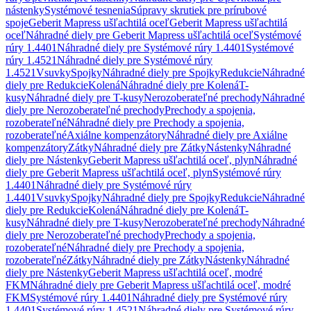
nástenky
Systémové tesnenia
Súpravy skrutiek pre prírubové
spoje
Geberit Mapress ušľachtilá oceľ
Geberit Mapress ušľachtilá
oceľ
Náhradné diely pre Geberit Mapress ušľachtilá oceľ
Systémové
rúry 1.4401
Náhradné diely pre Systémové rúry 1.4401
Systémové
rúry 1.4521
Náhradné diely pre Systémové rúry
1.4521
Vsuvky
Spojky
Náhradné diely pre Spojky
Redukcie
Náhradné
diely pre Redukcie
Kolená
Náhradné diely pre Kolená
T-
kusy
Náhradné diely pre T-kusy
Nerozoberateľné prechody
Náhradné
diely pre Nerozoberateľné prechody
Prechody a spojenia,
rozoberateľné
Náhradné diely pre Prechody a spojenia,
rozoberateľné
Axiálne kompenzátory
Náhradné diely pre Axiálne
kompenzátory
Zátky
Náhradné diely pre Zátky
Nástenky
Náhradné
diely pre Nástenky
Geberit Mapress ušľachtilá oceľ, plyn
Náhradné
diely pre Geberit Mapress ušľachtilá oceľ, plyn
Systémové rúry
1.4401
Náhradné diely pre Systémové rúry
1.4401
Vsuvky
Spojky
Náhradné diely pre Spojky
Redukcie
Náhradné
diely pre Redukcie
Kolená
Náhradné diely pre Kolená
T-
kusy
Náhradné diely pre T-kusy
Nerozoberateľné prechody
Náhradné
diely pre Nerozoberateľné prechody
Prechody a spojenia,
rozoberateľné
Náhradné diely pre Prechody a spojenia,
rozoberateľné
Zátky
Náhradné diely pre Zátky
Nástenky
Náhradné
diely pre Nástenky
Geberit Mapress ušľachtilá oceľ, modré
FKM
Náhradné diely pre Geberit Mapress ušľachtilá oceľ, modré
FKM
Systémové rúry 1.4401
Náhradné diely pre Systémové rúry
1.4401
Systémové rúry 1.4521
Náhradné diely pre Systémové rúry