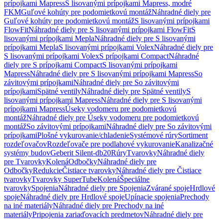
prípojkami Mapress
S lisovanými prípojkami Mapress, modré
FKM
Guľové kohúty pre podomietkovú montáž
Náhradné diely pre
Guľové kohúty pre podomietkovú montáž
S lisovanými prípojkami
FlowFit
Náhradné diely pre S lisovanými prípojkami FlowFit
S
lisovanými prípojkami Mepla
Náhradné diely pre S lisovanými
prípojkami Mepla
S lisovanými prípojkami Volex
Náhradné diely pre
S lisovanými prípojkami Volex
S prípojkami Compact
Náhradné
diely pre S prípojkami Compact
S lisovanými prípojkami
Mapress
Náhradné diely pre S lisovanými prípojkami Mapress
So
závitovými prípojkami
Náhradné diely pre So závitovými
prípojkami
Spätné ventily
Náhradné diely pre Spätné ventily
S
lisovanými prípojkami Mapress
Náhradné diely pre S lisovanými
prípojkami Mapress
Úseky vodomeru pre podomietkovú
montáž
Náhradné diely pre Úseky vodomeru pre podomietkovú
montáž
So závitovými prípojkami
Náhradné diely pre So závitovými
prípojkami
Plošné vykurovanie/chladenie
Systémové rúry
Sortiment
rozdeľovačov
Rozdeľovače pre podlahové vykurovanie
Kanalizačné
systémy budov
Geberit Silent-db20
Rúry
Tvarovky
Náhradné diely
pre Tvarovky
Kolená
Odbočky
Náhradné diely pre
Odbočky
Redukcie
Čistiace tvarovky
Náhradné diely pre Čistiace
tvarovky
Tvarovky SuperTube
Kolená
Špeciálne
tvarovky
Spojenia
Náhradné diely pre Spojenia
Zvárané spoje
Hrdlové
spoje
Náhradné diely pre Hrdlové spoje
Upínacie spojenia
Prechody
na iné materiály
Náhradné diely pre Prechody na iné
materiály
Pripojenia zariaďovacích predmetov
Náhradné diely pre