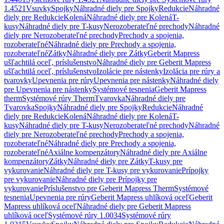
1.4521
Vsuvky
Spojky
Náhradné diely pre Spojky
Redukcie
Náhradné
diely pre Redukcie
Kolená
Náhradné diely pre Kolená
T-
kusy
Náhradné diely pre T-kusy
Nerozoberateľné prechody
Náhradné
diely pre Nerozoberateľné prechody
Prechody a spojenia,
rozoberateľné
Náhradné diely pre Prechody a spojenia,
rozoberateľné
Zátky
Náhradné diely pre Zátky
Geberit Mapress
ušľachtilá oceľ, príslušenstvo
Náhradné diely pre Geberit Mapress
ušľachtilá oceľ, príslušenstvo
Izolácie pre nástenky
Izolácia pre rúry a
tvarovky
Upevnenia pre rúry
Upevnenia pre nástenky
Náhradné diely
pre Upevnenia pre nástenky
Systémové tesnenia
Geberit Mapress
therm
Systémové rúry Therm
Tvarovka
Náhradné diely pre
Tvarovka
Spojky
Náhradné diely pre Spojky
Redukcie
Náhradné
diely pre Redukcie
Kolená
Náhradné diely pre Kolená
T-
kusy
Náhradné diely pre T-kusy
Nerozoberateľné prechody
Náhradné
diely pre Nerozoberateľné prechody
Prechody a spojenia,
rozoberateľné
Náhradné diely pre Prechody a spojenia,
rozoberateľné
Axiálne kompenzátory
Náhradné diely pre Axiálne
kompenzátory
Zátky
Náhradné diely pre Zátky
T-kusy pre
vykurovanie
Náhradné diely pre T-kusy pre vykurovanie
Prípojky
pre vykurovanie
Náhradné diely pre Prípojky pre
vykurovanie
Príslušenstvo pre Geberit Mapress Therm
Systémové
tesnenia
Upevnenia pre rúry
Geberit Mapress uhlíková oceľ
Geberit
Mapress uhlíková oceľ
Náhradné diely pre Geberit Mapress
uhlíková oceľ
Systémové rúry 1.0034
Systémové rúry