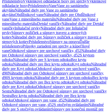
Príslušenstvo
Výklenkové odkladacie boxy pre sprchy
Výklenkové
odkladacie boxy
Príslušenstvo
Vane
Vane zo sanitárneho
akrylátu
Náhradné diely pre Vane zo sanitárneho
akrylátu
Obdĺžnikové vane
Náhradné diely pre Obdĺžnikové
vane
Vane z minerálneho materiálu
Náhradné diely pre Vane z
minerálneho materiálu
Detské vaničky
Náhradné diely pre Detské
vaničky
Inštalačné prvky
Náhradné diely pre Inštalačné
prvky
Súpravy nožičiek a súpravy traverz a stenových
kotiev
Náhradné diely pre Súpravy nožičiek a súpravy traverz a
stenových kotiev
Príslušenstvo
Súpravy na opravu
Ďalšie
príslušenstvo
Prípojky zariadení pre sprchy a kúpeľňové
vane
Odtokové súpravy pre sprchové vaničky, d52
Náhradné diely
pre Odtokové súpravy pre sprchové vaničky, d52
S krytom
odtoku
Náhradné diely pre S krytom odtoku
Bez krytu
odtoku
Náhradné diely pre Bez krytu odtoku
Kryt odtoku
Náhradné
diely pre Kryt odtoku
Odtokové súpravy pre sprchové vaničky,
d90
Náhradné diely pre Odtokové súpravy pre sprchové vaničky,
d90
S krytom odtoku
Náhradné diely pre S krytom odtoku
Bez krytu
odtoku
Náhradné diely pre Bez krytu odtoku
Kryt odtoku
Náhradné
diely pre Kryt odtoku
Odtokové súpravy pre sprchové vaničky
Sestra
Náhradné diely pre Odtokové súpravy pre sprchové vaničky
Sestra
Bez krytu odtoku
Náhradné diely pre Bez krytu
odtoku
Odtokové súpravy pre vane, d52
Náhradné diely pre
Odtokové súpravy pre vane, d52
S otočným ovládaním
Náhradné
diely pre S otočným ovládaním
Súpravy pre konečnú montáž pre