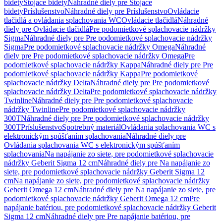
bidety
Stojace bidety
Náhradné diely pre Stojace
bidety
Príslušenstvo
Náhradné diely pre Príslušenstvo
Ovládacie
tlačidlá a ovládania splachovania WC
Ovládacie tlačidlá
Náhradné
diely pre Ovládacie tlačidlá
Pre podomietkové splachovacie nádržky
Sigma
Náhradné diely pre Pre podomietkové splachovacie nádržky
Sigma
Pre podomietkové splachovacie nádržky Omega
Náhradné
diely pre Pre podomietkové splachovacie nádržky Omega
Pre
podomietkové splachovacie nádržky Kappa
Náhradné diely pre Pre
podomietkové splachovacie nádržky Kappa
Pre podomietkové
splachovacie nádržky Delta
Náhradné diely pre Pre podomietkové
splachovacie nádržky Delta
Pre podomietkové splachovacie nádržky
Twinline
Náhradné diely pre Pre podomietkové splachovacie
nádržky Twinline
Pre podomietkové splachovacie nádržky
300T
Náhradné diely pre Pre podomietkové splachovacie nádržky
300T
Príslušenstvo
Spotrebný materiál
Ovládania splachovania WC s
elektronickým spúšťaním splachovania
Náhradné diely pre
Ovládania splachovania WC s elektronickým spúšťaním
splachovania
Na napájanie zo siete, pre podomietkové splachovacie
nádržky Geberit Sigma 12 cm
Náhradné diely pre Na napájanie zo
siete, pre podomietkové splachovacie nádržky Geberit Sigma 12
cm
Na napájanie zo siete, pre podomietkové splachovacie nádržky
Geberit Omega 12 cm
Náhradné diely pre Na napájanie zo siete, pre
podomietkové splachovacie nádržky Geberit Omega 12 cm
Pre
napájanie batériou, pre podomietkové splachovacie nádržky Geberit
Sigma 12 cm
Náhradné diely pre Pre napájanie batériou, pre