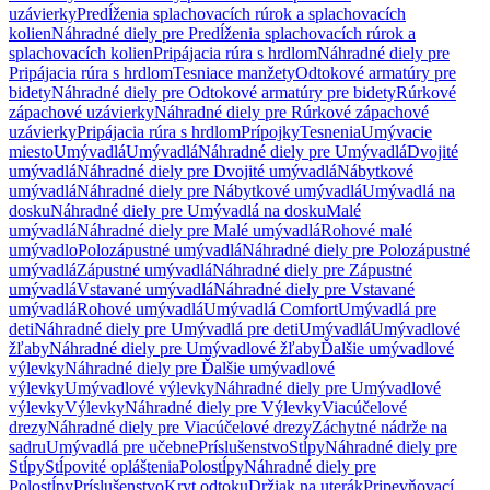
uzávierky
Predĺženia splachovacích rúrok a splachovacích
kolien
Náhradné diely pre Predĺženia splachovacích rúrok a
splachovacích kolien
Pripájacia rúra s hrdlom
Náhradné diely pre
Pripájacia rúra s hrdlom
Tesniace manžety
Odtokové armatúry pre
bidety
Náhradné diely pre Odtokové armatúry pre bidety
Rúrkové
zápachové uzávierky
Náhradné diely pre Rúrkové zápachové
uzávierky
Pripájacia rúra s hrdlom
Prípojky
Tesnenia
Umývacie
miesto
Umývadlá
Umývadlá
Náhradné diely pre Umývadlá
Dvojité
umývadlá
Náhradné diely pre Dvojité umývadlá
Nábytkové
umývadlá
Náhradné diely pre Nábytkové umývadlá
Umývadlá na
dosku
Náhradné diely pre Umývadlá na dosku
Malé
umývadlá
Náhradné diely pre Malé umývadlá
Rohové malé
umývadlo
Polozápustné umývadlá
Náhradné diely pre Polozápustné
umývadlá
Zápustné umývadlá
Náhradné diely pre Zápustné
umývadlá
Vstavané umývadlá
Náhradné diely pre Vstavané
umývadlá
Rohové umývadlá
Umývadlá Comfort
Umývadlá pre
deti
Náhradné diely pre Umývadlá pre deti
Umývadlá
Umývadlové
žľaby
Náhradné diely pre Umývadlové žľaby
Ďalšie umývadlové
výlevky
Náhradné diely pre Ďalšie umývadlové
výlevky
Umývadlové výlevky
Náhradné diely pre Umývadlové
výlevky
Výlevky
Náhradné diely pre Výlevky
Viacúčelové
drezy
Náhradné diely pre Viacúčelové drezy
Záchytné nádrže na
sadru
Umývadlá pre učebne
Príslušenstvo
Stĺpy
Náhradné diely pre
Stĺpy
Stĺpovité opláštenia
Polostĺpy
Náhradné diely pre
Polostĺpy
Príslušenstvo
Kryt odtoku
Držiak na uterák
Pripevňovací