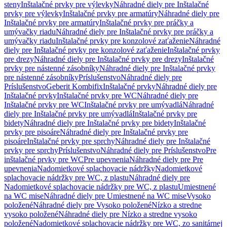
steny
Inštalačné prvky pre výlevky
Náhradné diely pre Inštalačné
prvky pre výlevky
Inštalačné prvky pre armatúry
Náhradné diely pre
Inštalačné prvky pre armatúry
Inštalačné prvky pre práčky a
umývačky riadu
Náhradné diely pre Inštalačné prvky pre práčky a
umývačky riadu
Inštalačné prvky pre konzolové zaťaženie
Náhradné
diely pre Inštalačné prvky pre konzolové zaťaženie
Inštalačné prvky
pre drezy
Náhradné diely pre Inštalačné prvky pre drezy
Inštalačné
prvky pre nástenné zásobníky
Náhradné diely pre Inštalačné prvky
pre nástenné zásobníky
Príslušenstvo
Náhradné diely pre
Príslušenstvo
Geberit Kombifix
Inštalačné prvky
Náhradné diely pre
Inštalačné prvky
Inštalačné prvky pre WC
Náhradné diely pre
Inštalačné prvky pre WC
Inštalačné prvky pre umývadlá
Náhradné
diely pre Inštalačné prvky pre umývadlá
Inštalačné prvky pre
bidety
Náhradné diely pre Inštalačné prvky pre bidety
Inštalačné
prvky pre pisoáre
Náhradné diely pre Inštalačné prvky pre
pisoáre
Inštalačné prvky pre sprchy
Náhradné diely pre Inštalačné
prvky pre sprchy
Príslušenstvo
Náhradné diely pre Príslušenstvo
Pre
inštalačné prvky pre WC
Pre upevnenia
Náhradné diely pre Pre
upevnenia
Nadomietkové splachovacie nádržky
Nadomietkové
splachovacie nádržky pre WC, z plastu
Náhradné diely pre
Nadomietkové splachovacie nádržky pre WC, z plastu
Umiestnené
na WC mise
Náhradné diely pre Umiestnené na WC mise
Vysoko
položené
Náhradné diely pre Vysoko položené
Nízko a stredne
vysoko položené
Náhradné diely pre Nízko a stredne vysoko
položené
Nadomietkové splachovacie nádržky pre WC, zo sanitárnej