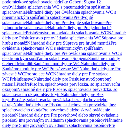
podomietkové splachovacie nádržky Geberit Sigma 12
cm
Ovládania splachovania WC s pneumatickým spúšťaním
splachovania
Náhradné diely pre Ovládania splachovania WC s
pneumatickým spúšťaním splachovania
Pre dvojité
splachovanie
Náhradné diely pre Pre dvojité splachovanie
Pre
jednoduché splachovanie
Náhradné diely pre Pre jednoduché
splachovanie
Príslušenstvo pre ovládania splachovania WC
Náhradné
diely pre Príslušenstvo pre ovládania splachovania WC
Súprava pre
hrubú montáž
Náhradné diely pre Súprava pre hrubú montáž
Pre
ovládania splachovania WC s elektronickým spúšťaním
splachovania
Náhradné diely pre Pre ovládania splachovania WC s
elektronickým spúšťaním splachovania
Spojenia
Sanitárne moduly
Geberit Monolith
Sanitárne moduly pre WC
Náhradné diely pre
Sanitárne moduly pre WC
Pre závesné WC
Náhradné diely pre Pre
závesné WC
Pre stojace WC
Náhradné diely pre Pre stojace
WC
Príslušenstvo
Náhradné diely pre Príslušenstvo
Spotrebný
materiál
Pisoáre
Pisoáre, splachovacia prevádzka, so splachovacím
okrajom
Náhradné diely pre Pisoáre, splachovacia prevádzka, so
splachovacím okrajom
Bez krytu
Náhradné diely pre Bez
krytu
Pisoáre, splachovacia prevádzka, bez splachovacieho
okraja
Náhradné diely pre Pisoáre, splachovacia prevádzka, bez
splachovacieho okraja
Pre povrchové alebo skryté ovládanie
pisoára
Náhradné diely pre Pre povrchové alebo skryté ovládanie
pisoára
S integrovaným ovládaním splachovania pisoárov
Náhradné
diely pre S integrovaným ovládaním splachovania pisoárov
Pre