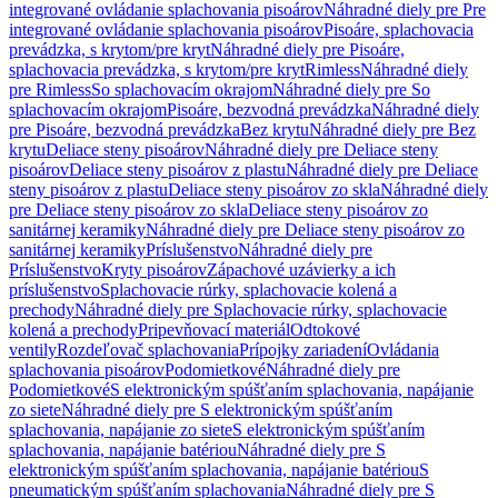
integrované ovládanie splachovania pisoárov
Náhradné diely pre Pre
integrované ovládanie splachovania pisoárov
Pisoáre, splachovacia
prevádzka, s krytom/pre kryt
Náhradné diely pre Pisoáre,
splachovacia prevádzka, s krytom/pre kryt
Rimless
Náhradné diely
pre Rimless
So splachovacím okrajom
Náhradné diely pre So
splachovacím okrajom
Pisoáre, bezvodná prevádzka
Náhradné diely
pre Pisoáre, bezvodná prevádzka
Bez krytu
Náhradné diely pre Bez
krytu
Deliace steny pisoárov
Náhradné diely pre Deliace steny
pisoárov
Deliace steny pisoárov z plastu
Náhradné diely pre Deliace
steny pisoárov z plastu
Deliace steny pisoárov zo skla
Náhradné diely
pre Deliace steny pisoárov zo skla
Deliace steny pisoárov zo
sanitárnej keramiky
Náhradné diely pre Deliace steny pisoárov zo
sanitárnej keramiky
Príslušenstvo
Náhradné diely pre
Príslušenstvo
Kryty pisoárov
Zápachové uzávierky a ich
príslušenstvo
Splachovacie rúrky, splachovacie kolená a
prechody
Náhradné diely pre Splachovacie rúrky, splachovacie
kolená a prechody
Pripevňovací materiál
Odtokové
ventily
Rozdeľovač splachovania
Prípojky zariadení
Ovládania
splachovania pisoárov
Podomietkové
Náhradné diely pre
Podomietkové
S elektronickým spúšťaním splachovania, napájanie
zo siete
Náhradné diely pre S elektronickým spúšťaním
splachovania, napájanie zo siete
S elektronickým spúšťaním
splachovania, napájanie batériou
Náhradné diely pre S
elektronickým spúšťaním splachovania, napájanie batériou
S
pneumatickým spúšťaním splachovania
Náhradné diely pre S