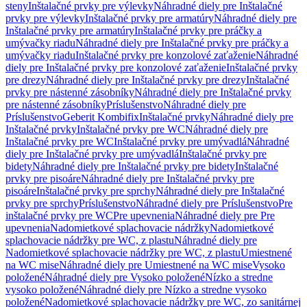
steny
Inštalačné prvky pre výlevky
Náhradné diely pre Inštalačné
prvky pre výlevky
Inštalačné prvky pre armatúry
Náhradné diely pre
Inštalačné prvky pre armatúry
Inštalačné prvky pre práčky a
umývačky riadu
Náhradné diely pre Inštalačné prvky pre práčky a
umývačky riadu
Inštalačné prvky pre konzolové zaťaženie
Náhradné
diely pre Inštalačné prvky pre konzolové zaťaženie
Inštalačné prvky
pre drezy
Náhradné diely pre Inštalačné prvky pre drezy
Inštalačné
prvky pre nástenné zásobníky
Náhradné diely pre Inštalačné prvky
pre nástenné zásobníky
Príslušenstvo
Náhradné diely pre
Príslušenstvo
Geberit Kombifix
Inštalačné prvky
Náhradné diely pre
Inštalačné prvky
Inštalačné prvky pre WC
Náhradné diely pre
Inštalačné prvky pre WC
Inštalačné prvky pre umývadlá
Náhradné
diely pre Inštalačné prvky pre umývadlá
Inštalačné prvky pre
bidety
Náhradné diely pre Inštalačné prvky pre bidety
Inštalačné
prvky pre pisoáre
Náhradné diely pre Inštalačné prvky pre
pisoáre
Inštalačné prvky pre sprchy
Náhradné diely pre Inštalačné
prvky pre sprchy
Príslušenstvo
Náhradné diely pre Príslušenstvo
Pre
inštalačné prvky pre WC
Pre upevnenia
Náhradné diely pre Pre
upevnenia
Nadomietkové splachovacie nádržky
Nadomietkové
splachovacie nádržky pre WC, z plastu
Náhradné diely pre
Nadomietkové splachovacie nádržky pre WC, z plastu
Umiestnené
na WC mise
Náhradné diely pre Umiestnené na WC mise
Vysoko
položené
Náhradné diely pre Vysoko položené
Nízko a stredne
vysoko položené
Náhradné diely pre Nízko a stredne vysoko
položené
Nadomietkové splachovacie nádržky pre WC, zo sanitárnej