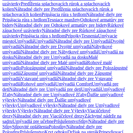
uzávierky
Predĺženia splachovacích rúrok a splachovacích
kolien
Náhradné diely pre Predĺženia splachovacích rúrok a
splachovacích kolien
Pripájacia rúra s hrdlom
Náhradné diely pre
Pripájacia rúra s hrdlom
Tesniace manžety
Odtokové armatúry pre
bidety
Náhradné diely pre Odtokové armatúry pre bidety
Rúrkové
zápachové uzávierky
Náhradné diely pre Rúrkové zápachové
uzávierky
Pripájacia rúra s hrdlom
Prípojky
Tesnenia
Umývacie
miesto
Umývadlá
Umývadlá
Náhradné diely pre Umývadlá
Dvojité
umývadlá
Náhradné diely pre Dvojité umývadlá
Nábytkové
umývadlá
Náhradné diely pre Nábytkové umývadlá
Umývadlá na
dosku
Náhradné diely pre Umývadlá na dosku
Malé
umývadlá
Náhradné diely pre Malé umývadlá
Rohové malé
umývadlo
Polozápustné umývadlá
Náhradné diely pre Polozápustné
umývadlá
Zápustné umývadlá
Náhradné diely pre Zápustné
umývadlá
Vstavané umývadlá
Náhradné diely pre Vstavané
umývadlá
Rohové umývadlá
Umývadlá Comfort
Umývadlá pre
deti
Náhradné diely pre Umývadlá pre deti
Umývadlá
Umývadlové
žľaby
Náhradné diely pre Umývadlové žľaby
Ďalšie umývadlové
výlevky
Náhradné diely pre Ďalšie umývadlové
výlevky
Umývadlové výlevky
Náhradné diely pre Umývadlové
výlevky
Výlevky
Náhradné diely pre Výlevky
Viacúčelové
drezy
Náhradné diely pre Viacúčelové drezy
Záchytné nádrže na
sadru
Umývadlá pre učebne
Príslušenstvo
Stĺpy
Náhradné diely pre
Stĺpy
Stĺpovité opláštenia
Polostĺpy
Náhradné diely pre
Polostĺpy
Príslušenstvo
Kryt odtoku
Držiak na uterák
Pripevňovací