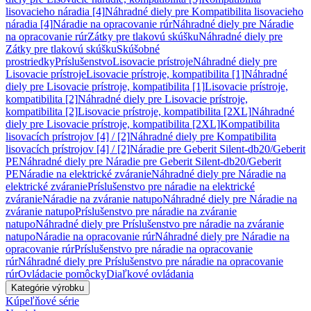
lisovacieho náradia [4]
Náhradné diely pre Kompatibilita lisovacieho
náradia [4]
Náradie na opracovanie rúr
Náhradné diely pre Náradie
na opracovanie rúr
Zátky pre tlakovú skúšku
Náhradné diely pre
Zátky pre tlakovú skúšku
Skúšobné
prostriedky
Príslušenstvo
Lisovacie prístroje
Náhradné diely pre
Lisovacie prístroje
Lisovacie prístroje, kompatibilita [1]
Náhradné
diely pre Lisovacie prístroje, kompatibilita [1]
Lisovacie prístroje,
kompatibilita [2]
Náhradné diely pre Lisovacie prístroje,
kompatibilita [2]
Lisovacie prístroje, kompatibilita [2XL]
Náhradné
diely pre Lisovacie prístroje, kompatibilita [2XL]
Kompatibilita
lisovacích prístrojov [4] / [2]
Náhradné diely pre Kompatibilita
lisovacích prístrojov [4] / [2]
Náradie pre Geberit Silent-db20/Geberit
PE
Náhradné diely pre Náradie pre Geberit Silent-db20/Geberit
PE
Náradie na elektrické zváranie
Náhradné diely pre Náradie na
elektrické zváranie
Príslušenstvo pre náradie na elektrické
zváranie
Náradie na zváranie natupo
Náhradné diely pre Náradie na
zváranie natupo
Príslušenstvo pre náradie na zváranie
natupo
Náhradné diely pre Príslušenstvo pre náradie na zváranie
natupo
Náradie na opracovanie rúr
Náhradné diely pre Náradie na
opracovanie rúr
Príslušenstvo pre náradie na opracovanie
rúr
Náhradné diely pre Príslušenstvo pre náradie na opracovanie
rúr
Ovládacie pomôcky
Diaľkové ovládania
Kategórie výrobku
Kúpeľňové série