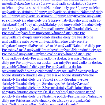
materiál
Dekoračné kryty
Súpravy umývadla so skrinkou
Súpravy
malého umývadla so skrinkou
Náhradné diely pre Súpravy malého
umývadla so skrinkou
Súpravy umývadla so skrinkou
Náhradné diely
pre Súpravy umývadla so skrinkou
Súpravy nábytkového umývadla
so skrinkou
Náhradné diely pre Súpravy nábytkového umývadla so
skrinkou
Kúpeľňový nábytok
Skrinky pod umývadlo
Náhradné diely
pre Skrinky pod umývadlo
Pre malé umývadlá
Náhradné diely pre
Pre malé umývadlá
Pre umývadlá
Náhradné diely pre Pre
umývadlá
Pre dvojité umývadlá
Náhradné diely pre Pre dvojité
umývadlá
Pre nábytkové umývadlá
Náhradné diely pre Pre
nábytkové umývadlá
Pre rohové malé umývadlá
Náhradné diely pre
Pre rohové malé umývadlá
Pre rohové umývadlá
Náhradné diely pre
Pre rohové umývadlá
Umývadlové dosky
Náhradné diely pre
Umývadlové dosky
Pre umývadlo na dosku, tvar misy
Náhradné
diely pre Pre umývadlo na dosku, tvar misy
Pre umývadlo na dosku,
pravouhlé
Náhradné diely pre Pre umývadlo na dosku,
pravouhlé
Bočné skrinky
Náhradné diely pre Bočné skrinky
Nízke
bočné skrinky
Náhradné diely pre Nízke bočné skrinky
Vysoké
skrinky
Náhradné diely pre Vysoké skrinky
Stredne vysoké
skrinky
Náhradné diely pre Stredne vysoké skrinky
Závesné
skrinky
Náhradné diely pre Závesné skrinky
Ďalší kúpeľňový
nábytok
Náhradné diely pre Ďalší kúpeľňový nábytok
Nástenné
poličky
Náhradné diely pre Nástenné poličky
Príslušenstvo
Náhradné
diely pre Príslušenstvo
Priehradky do zásuvky a organizačné
boxy
Držiak na uteráky a háčiky na uteráky
Svetelné