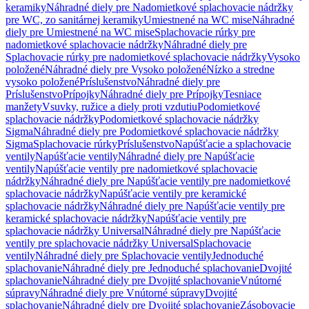
keramiky
Náhradné diely pre Nadomietkové splachovacie nádržky
pre WC, zo sanitárnej keramiky
Umiestnené na WC mise
Náhradné
diely pre Umiestnené na WC mise
Splachovacie rúrky pre
nadomietkové splachovacie nádržky
Náhradné diely pre
Splachovacie rúrky pre nadomietkové splachovacie nádržky
Vysoko
položené
Náhradné diely pre Vysoko položené
Nízko a stredne
vysoko položené
Príslušenstvo
Náhradné diely pre
Príslušenstvo
Prípojky
Náhradné diely pre Prípojky
Tesniace
manžety
Vsuvky, ružice a diely proti vzdutiu
Podomietkové
splachovacie nádržky
Podomietkové splachovacie nádržky
Sigma
Náhradné diely pre Podomietkové splachovacie nádržky
Sigma
Splachovacie rúrky
Príslušenstvo
Napúšťacie a splachovacie
ventily
Napúšťacie ventily
Náhradné diely pre Napúšťacie
ventily
Napúšťacie ventily pre nadomietkové splachovacie
nádržky
Náhradné diely pre Napúšťacie ventily pre nadomietkové
splachovacie nádržky
Napúšťacie ventily pre keramické
splachovacie nádržky
Náhradné diely pre Napúšťacie ventily pre
keramické splachovacie nádržky
Napúšťacie ventily pre
splachovacie nádržky Universal
Náhradné diely pre Napúšťacie
ventily pre splachovacie nádržky Universal
Splachovacie
ventily
Náhradné diely pre Splachovacie ventily
Jednoduché
splachovanie
Náhradné diely pre Jednoduché splachovanie
Dvojité
splachovanie
Náhradné diely pre Dvojité splachovanie
Vnútorné
súpravy
Náhradné diely pre Vnútorné súpravy
Dvojité
splachovanie
Náhradné diely pre Dvojité splachovanie
Zásobovacie