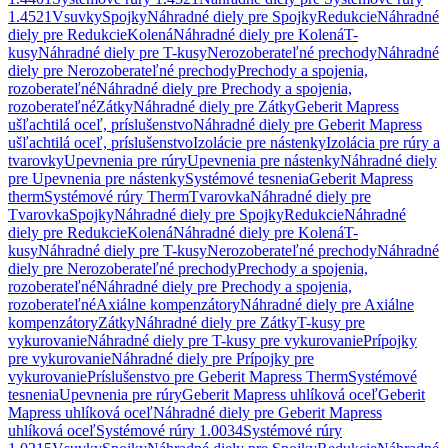
1.4521
Vsuvky
Spojky
Náhradné diely pre Spojky
Redukcie
Náhradné
diely pre Redukcie
Kolená
Náhradné diely pre Kolená
T-
kusy
Náhradné diely pre T-kusy
Nerozoberateľné prechody
Náhradné
diely pre Nerozoberateľné prechody
Prechody a spojenia,
rozoberateľné
Náhradné diely pre Prechody a spojenia,
rozoberateľné
Zátky
Náhradné diely pre Zátky
Geberit Mapress
ušľachtilá oceľ, príslušenstvo
Náhradné diely pre Geberit Mapress
ušľachtilá oceľ, príslušenstvo
Izolácie pre nástenky
Izolácia pre rúry a
tvarovky
Upevnenia pre rúry
Upevnenia pre nástenky
Náhradné diely
pre Upevnenia pre nástenky
Systémové tesnenia
Geberit Mapress
therm
Systémové rúry Therm
Tvarovka
Náhradné diely pre
Tvarovka
Spojky
Náhradné diely pre Spojky
Redukcie
Náhradné
diely pre Redukcie
Kolená
Náhradné diely pre Kolená
T-
kusy
Náhradné diely pre T-kusy
Nerozoberateľné prechody
Náhradné
diely pre Nerozoberateľné prechody
Prechody a spojenia,
rozoberateľné
Náhradné diely pre Prechody a spojenia,
rozoberateľné
Axiálne kompenzátory
Náhradné diely pre Axiálne
kompenzátory
Zátky
Náhradné diely pre Zátky
T-kusy pre
vykurovanie
Náhradné diely pre T-kusy pre vykurovanie
Prípojky
pre vykurovanie
Náhradné diely pre Prípojky pre
vykurovanie
Príslušenstvo pre Geberit Mapress Therm
Systémové
tesnenia
Upevnenia pre rúry
Geberit Mapress uhlíková oceľ
Geberit
Mapress uhlíková oceľ
Náhradné diely pre Geberit Mapress
uhlíková oceľ
Systémové rúry 1.0034
Systémové rúry