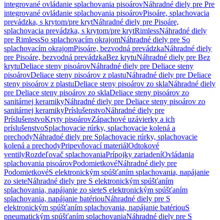
integrované ovládanie splachovania pisoárov
Náhradné diely pre Pre
integrované ovládanie splachovania pisoárov
Pisoáre, splachovacia
prevádzka, s krytom/pre kryt
Náhradné diely pre Pisoáre,
splachovacia prevádzka, s krytom/pre kryt
Rimless
Náhradné diely
pre Rimless
So splachovacím okrajom
Náhradné diely pre So
splachovacím okrajom
Pisoáre, bezvodná prevádzka
Náhradné diely
pre Pisoáre, bezvodná prevádzka
Bez krytu
Náhradné diely pre Bez
krytu
Deliace steny pisoárov
Náhradné diely pre Deliace steny
pisoárov
Deliace steny pisoárov z plastu
Náhradné diely pre Deliace
steny pisoárov z plastu
Deliace steny pisoárov zo skla
Náhradné diely
pre Deliace steny pisoárov zo skla
Deliace steny pisoárov zo
sanitárnej keramiky
Náhradné diely pre Deliace steny pisoárov zo
sanitárnej keramiky
Príslušenstvo
Náhradné diely pre
Príslušenstvo
Kryty pisoárov
Zápachové uzávierky a ich
príslušenstvo
Splachovacie rúrky, splachovacie kolená a
prechody
Náhradné diely pre Splachovacie rúrky, splachovacie
kolená a prechody
Pripevňovací materiál
Odtokové
ventily
Rozdeľovač splachovania
Prípojky zariadení
Ovládania
splachovania pisoárov
Podomietkové
Náhradné diely pre
Podomietkové
S elektronickým spúšťaním splachovania, napájanie
zo siete
Náhradné diely pre S elektronickým spúšťaním
splachovania, napájanie zo siete
S elektronickým spúšťaním
splachovania, napájanie batériou
Náhradné diely pre S
elektronickým spúšťaním splachovania, napájanie batériou
S
pneumatickým spúšťaním splachovania
Náhradné diely pre S