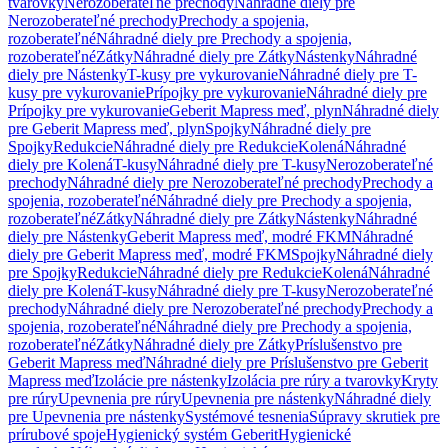
tvarovky
Nerozoberateľné prechody
Náhradné diely pre
Nerozoberateľné prechody
Prechody a spojenia,
rozoberateľné
Náhradné diely pre Prechody a spojenia,
rozoberateľné
Zátky
Náhradné diely pre Zátky
Nástenky
Náhradné
diely pre Nástenky
T-kusy pre vykurovanie
Náhradné diely pre T-
kusy pre vykurovanie
Prípojky pre vykurovanie
Náhradné diely pre
Prípojky pre vykurovanie
Geberit Mapress meď, plyn
Náhradné diely
pre Geberit Mapress meď, plyn
Spojky
Náhradné diely pre
Spojky
Redukcie
Náhradné diely pre Redukcie
Kolená
Náhradné
diely pre Kolená
T-kusy
Náhradné diely pre T-kusy
Nerozoberateľné
prechody
Náhradné diely pre Nerozoberateľné prechody
Prechody a
spojenia, rozoberateľné
Náhradné diely pre Prechody a spojenia,
rozoberateľné
Zátky
Náhradné diely pre Zátky
Nástenky
Náhradné
diely pre Nástenky
Geberit Mapress meď, modré FKM
Náhradné
diely pre Geberit Mapress meď, modré FKM
Spojky
Náhradné diely
pre Spojky
Redukcie
Náhradné diely pre Redukcie
Kolená
Náhradné
diely pre Kolená
T-kusy
Náhradné diely pre T-kusy
Nerozoberateľné
prechody
Náhradné diely pre Nerozoberateľné prechody
Prechody a
spojenia, rozoberateľné
Náhradné diely pre Prechody a spojenia,
rozoberateľné
Zátky
Náhradné diely pre Zátky
Príslušenstvo pre
Geberit Mapress meď
Náhradné diely pre Príslušenstvo pre Geberit
Mapress meď
Izolácie pre nástenky
Izolácia pre rúry a tvarovky
Kryty
pre rúry
Upevnenia pre rúry
Upevnenia pre nástenky
Náhradné diely
pre Upevnenia pre nástenky
Systémové tesnenia
Súpravy skrutiek pre
prírubové spoje
Hygienický systém Geberit
Hygienické