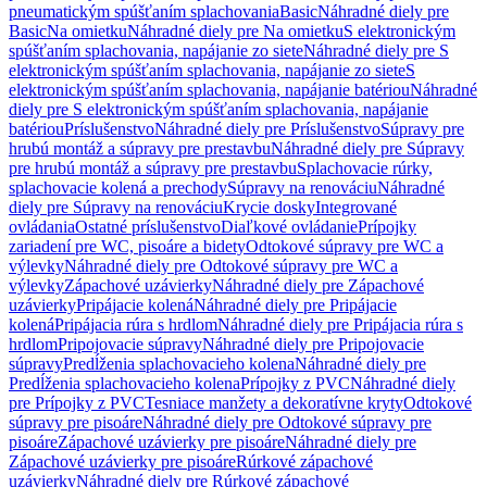
pneumatickým spúšťaním splachovania
Basic
Náhradné diely pre
Basic
Na omietku
Náhradné diely pre Na omietku
S elektronickým
spúšťaním splachovania, napájanie zo siete
Náhradné diely pre S
elektronickým spúšťaním splachovania, napájanie zo siete
S
elektronickým spúšťaním splachovania, napájanie batériou
Náhradné
diely pre S elektronickým spúšťaním splachovania, napájanie
batériou
Príslušenstvo
Náhradné diely pre Príslušenstvo
Súpravy pre
hrubú montáž a súpravy pre prestavbu
Náhradné diely pre Súpravy
pre hrubú montáž a súpravy pre prestavbu
Splachovacie rúrky,
splachovacie kolená a prechody
Súpravy na renováciu
Náhradné
diely pre Súpravy na renováciu
Krycie dosky
Integrované
ovládania
Ostatné príslušenstvo
Diaľkové ovládanie
Prípojky
zariadení pre WC, pisoáre a bidety
Odtokové súpravy pre WC a
výlevky
Náhradné diely pre Odtokové súpravy pre WC a
výlevky
Zápachové uzávierky
Náhradné diely pre Zápachové
uzávierky
Pripájacie kolená
Náhradné diely pre Pripájacie
kolená
Pripájacia rúra s hrdlom
Náhradné diely pre Pripájacia rúra s
hrdlom
Pripojovacie súpravy
Náhradné diely pre Pripojovacie
súpravy
Predĺženia splachovacieho kolena
Náhradné diely pre
Predĺženia splachovacieho kolena
Prípojky z PVC
Náhradné diely
pre Prípojky z PVC
Tesniace manžety a dekoratívne kryty
Odtokové
súpravy pre pisoáre
Náhradné diely pre Odtokové súpravy pre
pisoáre
Zápachové uzávierky pre pisoáre
Náhradné diely pre
Zápachové uzávierky pre pisoáre
Rúrkové zápachové
uzávierky
Náhradné diely pre Rúrkové zápachové