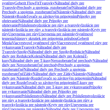
systémy
Geberit FlowFit
Tvarovky
Náhradné diely pre
Tvarovky
Prechody a spojenia, rozoberateľné
Náhradné diely pre
Prechody a spojenia, rozoberateľné
Nástenky
Náhradné diely pre
Nástenky
Rozdeľovače so závitovým pripojením
Prípojky pre
ohrievanie
Náhradné diely pre Prípojky pre
ohrievanie
Príslušenstvo
Izolácie pre rúry a tvarovky
Izolácie pre
nástenky
Izolácia pre rúry a tvarovky
Izolácia pre nástenky
Kryty pre
rúry
Upevnenia pre rúry
Upevnenia pre nástenky
Systémové
tesnenia
Súpravy skrutiek pre pripojenia prírubou
Geberit
Mepla
Viacvrstvové systémové rúry
Viacvrstvové systémové rúry pre
vykurovanie
Tvarovky
Náhradné diely pre
Tvarovky
Spojky
Náhradné diely pre Spojky
Redukcie
Náhradné
diely pre Redukcie
Kolená
Náhradné diely pre Kolená
T-
kusy
Náhradné diely pre T-kusy
Nerozoberateľné prechody
Náhradné
diely pre Nerozoberateľné prechody
Prechody a spojenia,
rozoberateľné
Náhradné diely pre Prechody a spojenia,
rozoberateľné
Zátky
Náhradné diely pre Zátky
Nástenky
Náhradné
diely pre Nástenky
Rozdeľovače so závitovým pripojením
Náhradné
diely pre Rozdeľovače so závitovým pripojením
T-kusy pre
vykurovanie
Náhradné diely pre T-kusy pre vykurovanie
Prípojky
pre vykurovanie
Náhradné diely pre Prípojky pre
vykurovanie
Príslušenstvo
Náhradné diely pre Príslušenstvo
Izolácie
pre rúry a tvarovky
Izolácie pre nástenky
Izolácia pre rúry a
tvarovky
Izolácia pre nástenky
Kryty pre rúry
Upevnenia pre
rúry
Upevnenia pre nástenky
Náhradné diely pre Upevnenia pre