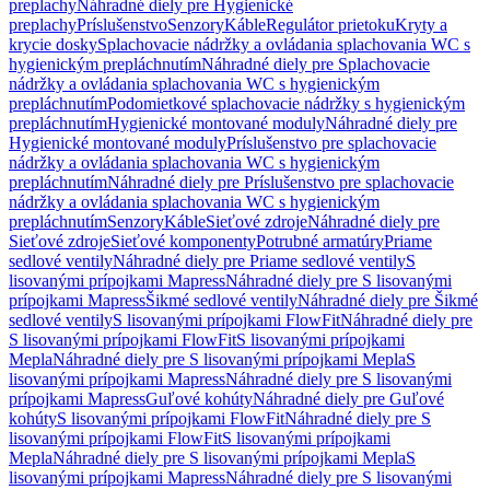
preplachy
Náhradné diely pre Hygienické
preplachy
Príslušenstvo
Senzory
Káble
Regulátor prietoku
Kryty a
krycie dosky
Splachovacie nádržky a ovládania splachovania WC s
hygienickým prepláchnutím
Náhradné diely pre Splachovacie
nádržky a ovládania splachovania WC s hygienickým
prepláchnutím
Podomietkové splachovacie nádržky s hygienickým
prepláchnutím
Hygienické montované moduly
Náhradné diely pre
Hygienické montované moduly
Príslušenstvo pre splachovacie
nádržky a ovládania splachovania WC s hygienickým
prepláchnutím
Náhradné diely pre Príslušenstvo pre splachovacie
nádržky a ovládania splachovania WC s hygienickým
prepláchnutím
Senzory
Káble
Sieťové zdroje
Náhradné diely pre
Sieťové zdroje
Sieťové komponenty
Potrubné armatúry
Priame
sedlové ventily
Náhradné diely pre Priame sedlové ventily
S
lisovanými prípojkami Mapress
Náhradné diely pre S lisovanými
prípojkami Mapress
Šikmé sedlové ventily
Náhradné diely pre Šikmé
sedlové ventily
S lisovanými prípojkami FlowFit
Náhradné diely pre
S lisovanými prípojkami FlowFit
S lisovanými prípojkami
Mepla
Náhradné diely pre S lisovanými prípojkami Mepla
S
lisovanými prípojkami Mapress
Náhradné diely pre S lisovanými
prípojkami Mapress
Guľové kohúty
Náhradné diely pre Guľové
kohúty
S lisovanými prípojkami FlowFit
Náhradné diely pre S
lisovanými prípojkami FlowFit
S lisovanými prípojkami
Mepla
Náhradné diely pre S lisovanými prípojkami Mepla
S
lisovanými prípojkami Mapress
Náhradné diely pre S lisovanými