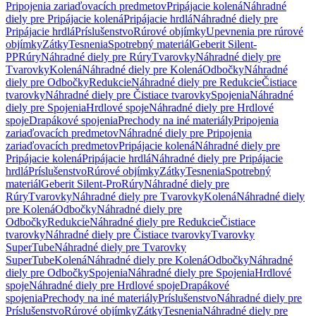
Pripojenia zariaďovacích predmetov
Pripájacie kolená
Náhradné
diely pre Pripájacie kolená
Pripájacie hrdlá
Náhradné diely pre
Pripájacie hrdlá
Príslušenstvo
Rúrové objímky
Upevnenia pre rúrové
objímky
Zátky
Tesnenia
Spotrebný materiál
Geberit Silent-
PP
Rúry
Náhradné diely pre Rúry
Tvarovky
Náhradné diely pre
Tvarovky
Kolená
Náhradné diely pre Kolená
Odbočky
Náhradné
diely pre Odbočky
Redukcie
Náhradné diely pre Redukcie
Čistiace
tvarovky
Náhradné diely pre Čistiace tvarovky
Spojenia
Náhradné
diely pre Spojenia
Hrdlové spoje
Náhradné diely pre Hrdlové
spoje
Drapákové spojenia
Prechody na iné materiály
Pripojenia
zariaďovacích predmetov
Náhradné diely pre Pripojenia
zariaďovacích predmetov
Pripájacie kolená
Náhradné diely pre
Pripájacie kolená
Pripájacie hrdlá
Náhradné diely pre Pripájacie
hrdlá
Príslušenstvo
Rúrové objímky
Zátky
Tesnenia
Spotrebný
materiál
Geberit Silent-Pro
Rúry
Náhradné diely pre
Rúry
Tvarovky
Náhradné diely pre Tvarovky
Kolená
Náhradné diely
pre Kolená
Odbočky
Náhradné diely pre
Odbočky
Redukcie
Náhradné diely pre Redukcie
Čistiace
tvarovky
Náhradné diely pre Čistiace tvarovky
Tvarovky
SuperTube
Náhradné diely pre Tvarovky
SuperTube
Kolená
Náhradné diely pre Kolená
Odbočky
Náhradné
diely pre Odbočky
Spojenia
Náhradné diely pre Spojenia
Hrdlové
spoje
Náhradné diely pre Hrdlové spoje
Drapákové
spojenia
Prechody na iné materiály
Príslušenstvo
Náhradné diely pre
Príslušenstvo
Rúrové objímky
Zátky
Tesnenia
Náhradné diely pre