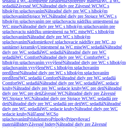
sedadlá a WC-kompletné zariadenia
Spotrebný materiál
WC a WC
sedadlá
Závesné WC
Náhradné diely pre Závesné WC
WC s
hlbokým splachovaním
Náhradné diely pre WC s hlbokým
splachovaním
Stojace WC
Náhradné diely pre Stojace WC
WC s
hlbokým splachovaním pre splachovaciu nádržku umiestnenú na
WC mise
Náhradné diely pre WC s hlbokým splachovaním pre
splachovaciu nádržku umiestnenú na WC mise
WC s hlbokým
splachovaním
Náhradné diely pre WC s hlbokým
splachovaním
Nadomietkové splachovacie nádržky pre WC, zo
sanitárnej keramiky
Umiestnené na WC mise
WC sedadlá
Náhradné
diely pre WC sedadlá
WC sedadlá
Náhradné diely pre WC
sedadlá
WC Comfort
Náhradné diely pre WC Comfort
WC s
hlbokým splachovaním vyvýšené
Náhradné diely pre WC s hlbokým
splachovaním vyvýšené
WC s hlbokým splachovaním
predĺžené
Náhradné diely pre WC s hlbokým splachovaním
predĺžené
WC sedadlá Comfort
Náhradné diely pre WC sedadlá
Comfort
WC sedadlá
Náhradné diely pre WC sedadlá
WC sedacie
kruhy
Náhradné diely pre WC sedacie kruhy
WC pre deti
Náhradné
diely pre WC pre deti
Závesné WC
Náhradné diely pre Závesné
WC
Stojace WC
Náhradné diely pre Stojace WC
WC sedadlá pre
deti
Náhradné diely pre WC sedadlá pre deti
WC sedadlá
Náhradné
diely pre WC sedadlá
WC sedacie kruhy
Náhradné diely pre WC
sedacie kruhy
Nášľapné WC
So
splachovaním
Príslušenstvo
Prípojky
Pripevňovací
materiál
Bidety
Závesné bidety
Náhradné diely pre Závesné