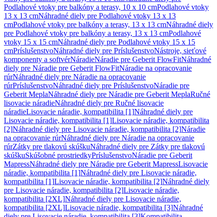
Podlahové vtoky pre balkóny a terasy, 10 x 10 cm
Podlahové vtoky
13 x 13 cm
Náhradné diely pre Podlahové vtoky 13 x 13
cm
Podlahové vtoky pre balkóny a terasy, 13 x 13 cm
Náhradné diely
pre Podlahové vtoky pre balkóny a terasy, 13 x 13 cm
Podlahové
vtoky 15 x 15 cm
Náhradné diely pre Podlahové vtoky 15 x 15
cm
Príslušenstvo
Náhradné diely pre Príslušenstvo
Nástroje, sieťové
komponenty a softvér
Náradie
Náradie pre Geberit FlowFit
Náhradné
diely pre Náradie pre Geberit FlowFit
Náradie na opracovanie
rúr
Náhradné diely pre Náradie na opracovanie
rúr
Príslušenstvo
Náhradné diely pre Príslušenstvo
Náradie pre
Geberit Mepla
Náhradné diely pre Náradie pre Geberit Mepla
Ručné
lisovacie náradie
Náhradné diely pre Ručné lisovacie
náradie
Lisovacie náradie, kompatibilita [1]
Náhradné diely pre
Lisovacie náradie, kompatibilita [1]
Lisovacie náradie, kompatibilita
[2]
Náhradné diely pre Lisovacie náradie, kompatibilita [2]
Náradie
na opracovanie rúr
Náhradné diely pre Náradie na opracovanie
rúr
Zátky pre tlakovú skúšku
Náhradné diely pre Zátky pre tlakovú
skúšku
Skúšobné prostriedky
Príslušenstvo
Náradie pre Geberit
Mapress
Náhradné diely pre Náradie pre Geberit Mapress
Lisovacie
náradie, kompatibilita [1]
Náhradné diely pre Lisovacie náradie,
kompatibilita [1]
Lisovacie náradie, kompatibilita [2]
Náhradné diely
pre Lisovacie náradie, kompatibilita [2]
Lisovacie náradie,
kompatibilita [2XL]
Náhradné diely pre Lisovacie náradie,
kompatibilita [2XL]
Lisovacie náradie, kompatibilita [3]
Náhradné
diely pre Lisovacie náradie, kompatibilita [3]
Kompatibilita