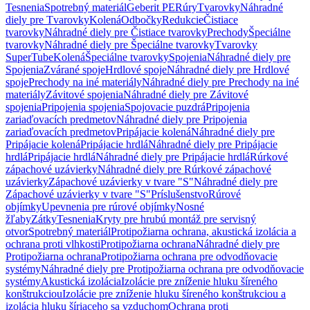
Tesnenia
Spotrebný materiál
Geberit PE
Rúry
Tvarovky
Náhradné
diely pre Tvarovky
Kolená
Odbočky
Redukcie
Čistiace
tvarovky
Náhradné diely pre Čistiace tvarovky
Prechody
Špeciálne
tvarovky
Náhradné diely pre Špeciálne tvarovky
Tvarovky
SuperTube
Kolená
Špeciálne tvarovky
Spojenia
Náhradné diely pre
Spojenia
Zvárané spoje
Hrdlové spoje
Náhradné diely pre Hrdlové
spoje
Prechody na iné materiály
Náhradné diely pre Prechody na iné
materiály
Závitové spojenia
Náhradné diely pre Závitové
spojenia
Pripojenia spojenia
Spojovacie puzdrá
Pripojenia
zariaďovacích predmetov
Náhradné diely pre Pripojenia
zariaďovacích predmetov
Pripájacie kolená
Náhradné diely pre
Pripájacie kolená
Pripájacie hrdlá
Náhradné diely pre Pripájacie
hrdlá
Pripájacie hrdlá
Náhradné diely pre Pripájacie hrdlá
Rúrkové
zápachové uzávierky
Náhradné diely pre Rúrkové zápachové
uzávierky
Zápachové uzávierky v tvare "S"
Náhradné diely pre
Zápachové uzávierky v tvare "S"
Príslušenstvo
Rúrové
objímky
Upevnenia pre rúrové objímky
Nosné
žľaby
Zátky
Tesnenia
Kryty pre hrubú montáž pre servisný
otvor
Spotrebný materiál
Protipožiarna ochrana, akustická izolácia a
ochrana proti vlhkosti
Protipožiarna ochrana
Náhradné diely pre
Protipožiarna ochrana
Protipožiarna ochrana pre odvodňovacie
systémy
Náhradné diely pre Protipožiarna ochrana pre odvodňovacie
systémy
Akustická izolácia
Izolácie pre zníženie hluku šíreného
konštrukciou
Izolácie pre zníženie hluku šíreného konštrukciou a
izolácia hluku šíriaceho sa vzduchom
Ochrana proti