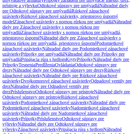
umývadlové armatúry
Prípojky zariadení pre umývacie miesto, drez,
prístroje a výlevku
Odtokové súpravy pre umývadlá
Náhradné diely
pre Odtokové súpravy pre umývadlá
Rúrkové zápachové
uzávierky
Rúrkové zápachové uzávierky, priestorovo úsporný
model
Zápachové uzávierky s nornou rúrkou pre umývadlá
Náhradné
diely pre Zápachové uzávierky s nornou rúrkou pre
umývadlá
Zápachové uzávierky s nornou rúrkou pre umývadlá,
priestorovo úsporné
Náhradné diely pre Zápachové uzávierky s
nornou rúrkou pre umývadlá, priestorovo úsporné
Podomietkové
zápachové uzávierky
Náhradné diely pre Podomietkové zápachové
uzávierky
Prípojky pre umývadlá
Náhradné diely pre Prípojky pre
umývadlá
Pripájacia rúra s hrdlom
Kryty
Prípojky
Náhradné diely pre
Prípojky
Tesnenia
Predĺženia
Ovládania
Odtokové súpravy pre
drezy
Náhradné diely pre Odtokové súpravy pre drezy
Rúrkové
zápachové uzávierky
Náhradné diely pre Rúrkové zápachové
uzávierky
Dvojkomorové zápachové uzávierky
Odpadové ventily pre
drez
Náhradné diely pre Odpadové ventily pre
drez
Príslušenstvo
Odtokové súpravy pre prístroje
Náhradné diely pre
Odtokové súpravy pre prístroje
Rúrkové zápachové
uzávierky
Podomietkové zápachové uzávierky
Náhradné diely pre
Podomietkové zápachové uzávierky
Nadomietkové zápachové
uzávierky
Náhradné diely pre Nadomietkové zápachové
uzávierky
Prípojky
Príslušenstvo
Odtokové súpravy pre
výlevky
Náhradné diely pre Odtokové súpravy pre
výlevky
Zápachové uzávierky
Pripájacia rúra s hrdlom
Náhradné