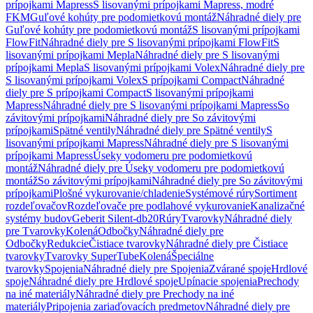
prípojkami Mapress
S lisovanými prípojkami Mapress, modré
FKM
Guľové kohúty pre podomietkovú montáž
Náhradné diely pre
Guľové kohúty pre podomietkovú montáž
S lisovanými prípojkami
FlowFit
Náhradné diely pre S lisovanými prípojkami FlowFit
S
lisovanými prípojkami Mepla
Náhradné diely pre S lisovanými
prípojkami Mepla
S lisovanými prípojkami Volex
Náhradné diely pre
S lisovanými prípojkami Volex
S prípojkami Compact
Náhradné
diely pre S prípojkami Compact
S lisovanými prípojkami
Mapress
Náhradné diely pre S lisovanými prípojkami Mapress
So
závitovými prípojkami
Náhradné diely pre So závitovými
prípojkami
Spätné ventily
Náhradné diely pre Spätné ventily
S
lisovanými prípojkami Mapress
Náhradné diely pre S lisovanými
prípojkami Mapress
Úseky vodomeru pre podomietkovú
montáž
Náhradné diely pre Úseky vodomeru pre podomietkovú
montáž
So závitovými prípojkami
Náhradné diely pre So závitovými
prípojkami
Plošné vykurovanie/chladenie
Systémové rúry
Sortiment
rozdeľovačov
Rozdeľovače pre podlahové vykurovanie
Kanalizačné
systémy budov
Geberit Silent-db20
Rúry
Tvarovky
Náhradné diely
pre Tvarovky
Kolená
Odbočky
Náhradné diely pre
Odbočky
Redukcie
Čistiace tvarovky
Náhradné diely pre Čistiace
tvarovky
Tvarovky SuperTube
Kolená
Špeciálne
tvarovky
Spojenia
Náhradné diely pre Spojenia
Zvárané spoje
Hrdlové
spoje
Náhradné diely pre Hrdlové spoje
Upínacie spojenia
Prechody
na iné materiály
Náhradné diely pre Prechody na iné
materiály
Pripojenia zariaďovacích predmetov
Náhradné diely pre