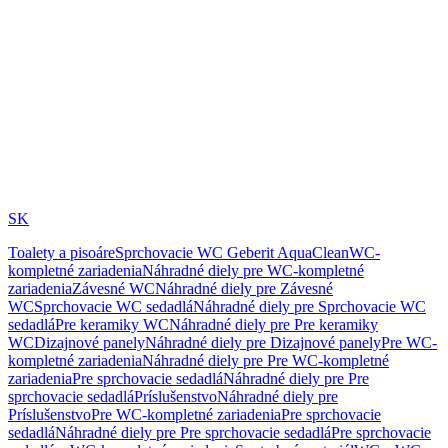
SK
Toalety a pisoáre
Sprchovacie WC Geberit AquaClean
WC-
kompletné zariadenia
Náhradné diely pre WC-kompletné
zariadenia
Závesné WC
Náhradné diely pre Závesné
WC
Sprchovacie WC sedadlá
Náhradné diely pre Sprchovacie WC
sedadlá
Pre keramiky WC
Náhradné diely pre Pre keramiky
WC
Dizajnové panely
Náhradné diely pre Dizajnové panely
Pre WC-
kompletné zariadenia
Náhradné diely pre Pre WC-kompletné
zariadenia
Pre sprchovacie sedadlá
Náhradné diely pre Pre
sprchovacie sedadlá
Príslušenstvo
Náhradné diely pre
Príslušenstvo
Pre WC-kompletné zariadenia
Pre sprchovacie
sedadlá
Náhradné diely pre Pre sprchovacie sedadlá
Pre sprchovacie