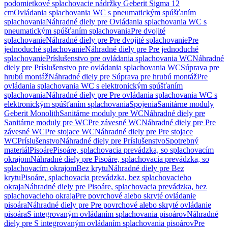
podomietkové splachovacie nádržky Geberit Sigma 12
cm
Ovládania splachovania WC s pneumatickým spúšťaním
splachovania
Náhradné diely pre Ovládania splachovania WC s
pneumatickým spúšťaním splachovania
Pre dvojité
splachovanie
Náhradné diely pre Pre dvojité splachovanie
Pre
jednoduché splachovanie
Náhradné diely pre Pre jednoduché
splachovanie
Príslušenstvo pre ovládania splachovania WC
Náhradné
diely pre Príslušenstvo pre ovládania splachovania WC
Súprava pre
hrubú montáž
Náhradné diely pre Súprava pre hrubú montáž
Pre
ovládania splachovania WC s elektronickým spúšťaním
splachovania
Náhradné diely pre Pre ovládania splachovania WC s
elektronickým spúšťaním splachovania
Spojenia
Sanitárne moduly
Geberit Monolith
Sanitárne moduly pre WC
Náhradné diely pre
Sanitárne moduly pre WC
Pre závesné WC
Náhradné diely pre Pre
závesné WC
Pre stojace WC
Náhradné diely pre Pre stojace
WC
Príslušenstvo
Náhradné diely pre Príslušenstvo
Spotrebný
materiál
Pisoáre
Pisoáre, splachovacia prevádzka, so splachovacím
okrajom
Náhradné diely pre Pisoáre, splachovacia prevádzka, so
splachovacím okrajom
Bez krytu
Náhradné diely pre Bez
krytu
Pisoáre, splachovacia prevádzka, bez splachovacieho
okraja
Náhradné diely pre Pisoáre, splachovacia prevádzka, bez
splachovacieho okraja
Pre povrchové alebo skryté ovládanie
pisoára
Náhradné diely pre Pre povrchové alebo skryté ovládanie
pisoára
S integrovaným ovládaním splachovania pisoárov
Náhradné
diely pre S integrovaným ovládaním splachovania pisoárov
Pre