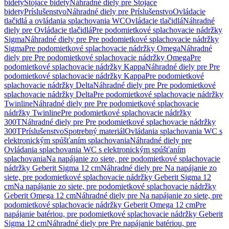
bidety
Stojace bidety
Náhradné diely pre Stojace
bidety
Príslušenstvo
Náhradné diely pre Príslušenstvo
Ovládacie
tlačidlá a ovládania splachovania WC
Ovládacie tlačidlá
Náhradné
diely pre Ovládacie tlačidlá
Pre podomietkové splachovacie nádržky
Sigma
Náhradné diely pre Pre podomietkové splachovacie nádržky
Sigma
Pre podomietkové splachovacie nádržky Omega
Náhradné
diely pre Pre podomietkové splachovacie nádržky Omega
Pre
podomietkové splachovacie nádržky Kappa
Náhradné diely pre Pre
podomietkové splachovacie nádržky Kappa
Pre podomietkové
splachovacie nádržky Delta
Náhradné diely pre Pre podomietkové
splachovacie nádržky Delta
Pre podomietkové splachovacie nádržky
Twinline
Náhradné diely pre Pre podomietkové splachovacie
nádržky Twinline
Pre podomietkové splachovacie nádržky
300T
Náhradné diely pre Pre podomietkové splachovacie nádržky
300T
Príslušenstvo
Spotrebný materiál
Ovládania splachovania WC s
elektronickým spúšťaním splachovania
Náhradné diely pre
Ovládania splachovania WC s elektronickým spúšťaním
splachovania
Na napájanie zo siete, pre podomietkové splachovacie
nádržky Geberit Sigma 12 cm
Náhradné diely pre Na napájanie zo
siete, pre podomietkové splachovacie nádržky Geberit Sigma 12
cm
Na napájanie zo siete, pre podomietkové splachovacie nádržky
Geberit Omega 12 cm
Náhradné diely pre Na napájanie zo siete, pre
podomietkové splachovacie nádržky Geberit Omega 12 cm
Pre
napájanie batériou, pre podomietkové splachovacie nádržky Geberit
Sigma 12 cm
Náhradné diely pre Pre napájanie batériou, pre