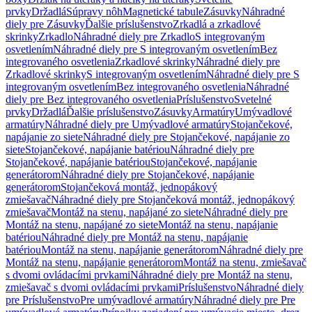
prvky
Držadlá
Súpravy nôh
Magnetické tabule
Zásuvky
Náhradné
diely pre Zásuvky
Ďalšie príslušenstvo
Zrkadlá a zrkadlové
skrinky
Zrkadlo
Náhradné diely pre Zrkadlo
S integrovaným
osvetlením
Náhradné diely pre S integrovaným osvetlením
Bez
integrovaného osvetlenia
Zrkadlové skrinky
Náhradné diely pre
Zrkadlové skrinky
S integrovaným osvetlením
Náhradné diely pre S
integrovaným osvetlením
Bez integrovaného osvetlenia
Náhradné
diely pre Bez integrovaného osvetlenia
Príslušenstvo
Svetelné
prvky
Držadlá
Ďalšie príslušenstvo
Zásuvky
Armatúry
Umývadlové
armatúry
Náhradné diely pre Umývadlové armatúry
Stojančekové,
napájanie zo siete
Náhradné diely pre Stojančekové, napájanie zo
siete
Stojančekové, napájanie batériou
Náhradné diely pre
Stojančekové, napájanie batériou
Stojančekové, napájanie
generátorom
Náhradné diely pre Stojančekové, napájanie
generátorom
Stojančeková montáž, jednopákový
zmiešavač
Náhradné diely pre Stojančeková montáž, jednopákový
zmiešavač
Montáž na stenu, napájané zo siete
Náhradné diely pre
Montáž na stenu, napájané zo siete
Montáž na stenu, napájanie
batériou
Náhradné diely pre Montáž na stenu, napájanie
batériou
Montáž na stenu, napájanie generátorom
Náhradné diely pre
Montáž na stenu, napájanie generátorom
Montáž na stenu, zmiešavač
s dvomi ovládacími prvkami
Náhradné diely pre Montáž na stenu,
zmiešavač s dvomi ovládacími prvkami
Príslušenstvo
Náhradné diely
pre Príslušenstvo
Pre umývadlové armatúry
Náhradné diely pre Pre