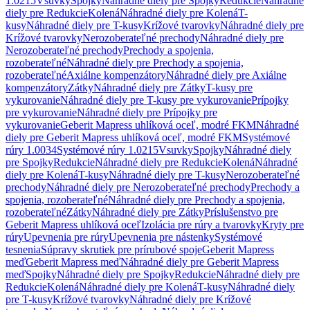
1.0215
Vsuvky
Spojky
Náhradné diely pre Spojky
Redukcie
Náhradné
diely pre Redukcie
Kolená
Náhradné diely pre Kolená
T-
kusy
Náhradné diely pre T-kusy
Krížové tvarovky
Náhradné diely pre
Krížové tvarovky
Nerozoberateľné prechody
Náhradné diely pre
Nerozoberateľné prechody
Prechody a spojenia,
rozoberateľné
Náhradné diely pre Prechody a spojenia,
rozoberateľné
Axiálne kompenzátory
Náhradné diely pre Axiálne
kompenzátory
Zátky
Náhradné diely pre Zátky
T-kusy pre
vykurovanie
Náhradné diely pre T-kusy pre vykurovanie
Prípojky
pre vykurovanie
Náhradné diely pre Prípojky pre
vykurovanie
Geberit Mapress uhlíková oceľ, modré FKM
Náhradné
diely pre Geberit Mapress uhlíková oceľ, modré FKM
Systémové
rúry 1.0034
Systémové rúry 1.0215
Vsuvky
Spojky
Náhradné diely
pre Spojky
Redukcie
Náhradné diely pre Redukcie
Kolená
Náhradné
diely pre Kolená
T-kusy
Náhradné diely pre T-kusy
Nerozoberateľné
prechody
Náhradné diely pre Nerozoberateľné prechody
Prechody a
spojenia, rozoberateľné
Náhradné diely pre Prechody a spojenia,
rozoberateľné
Zátky
Náhradné diely pre Zátky
Príslušenstvo pre
Geberit Mapress uhlíková oceľ
Izolácia pre rúry a tvarovky
Kryty pre
rúry
Upevnenia pre rúry
Upevnenia pre nástenky
Systémové
tesnenia
Súpravy skrutiek pre prírubové spoje
Geberit Mapress
meď
Geberit Mapress meď
Náhradné diely pre Geberit Mapress
meď
Spojky
Náhradné diely pre Spojky
Redukcie
Náhradné diely pre
Redukcie
Kolená
Náhradné diely pre Kolená
T-kusy
Náhradné diely
pre T-kusy
Krížové tvarovky
Náhradné diely pre Krížové