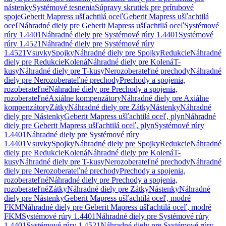
nástenky
Systémové tesnenia
Súpravy skrutiek pre prírubové
spoje
Geberit Mapress ušľachtilá oceľ
Geberit Mapress ušľachtilá
oceľ
Náhradné diely pre Geberit Mapress ušľachtilá oceľ
Systémové
rúry 1.4401
Náhradné diely pre Systémové rúry 1.4401
Systémové
rúry 1.4521
Náhradné diely pre Systémové rúry
1.4521
Vsuvky
Spojky
Náhradné diely pre Spojky
Redukcie
Náhradné
diely pre Redukcie
Kolená
Náhradné diely pre Kolená
T-
kusy
Náhradné diely pre T-kusy
Nerozoberateľné prechody
Náhradné
diely pre Nerozoberateľné prechody
Prechody a spojenia,
rozoberateľné
Náhradné diely pre Prechody a spojenia,
rozoberateľné
Axiálne kompenzátory
Náhradné diely pre Axiálne
kompenzátory
Zátky
Náhradné diely pre Zátky
Nástenky
Náhradné
diely pre Nástenky
Geberit Mapress ušľachtilá oceľ, plyn
Náhradné
diely pre Geberit Mapress ušľachtilá oceľ, plyn
Systémové rúry
1.4401
Náhradné diely pre Systémové rúry
1.4401
Vsuvky
Spojky
Náhradné diely pre Spojky
Redukcie
Náhradné
diely pre Redukcie
Kolená
Náhradné diely pre Kolená
T-
kusy
Náhradné diely pre T-kusy
Nerozoberateľné prechody
Náhradné
diely pre Nerozoberateľné prechody
Prechody a spojenia,
rozoberateľné
Náhradné diely pre Prechody a spojenia,
rozoberateľné
Zátky
Náhradné diely pre Zátky
Nástenky
Náhradné
diely pre Nástenky
Geberit Mapress ušľachtilá oceľ, modré
FKM
Náhradné diely pre Geberit Mapress ušľachtilá oceľ, modré
FKM
Systémové rúry 1.4401
Náhradné diely pre Systémové rúry
1.4401
Systémové rúry 1.4521
Náhradné diely pre Systémové rúry