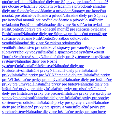
otočné ovládanie
Náhradné diely pre Súpravy pre konečnú montáž
pre otočné ovládanie
S otočným ovládaním a prívodom
Náhradné
diely pre S otočným ovládaním a prívodom
Súpravy pre konečnú
montáž pre otočné ovládanie a prívod
Náhradné diely pre Súpravy
pre konečnú montáž pre otočné ovládanie a prívod
So stláčacím
ovládaním PushControl
Náhradné diely pre So stláčacím ovládaním
PushControl
Súprava pre konečnú montáž pre stláčacie ovládanie
PushControl
Náhradné diely pre Súprava pre konečnú montáž pre
stláčacie ovládanie PushControl
So zátkou odtokového
ventilu
Náhradné diely pre So zátkou odtokového
ventilu
Príslušenstvo pre odtokové súpravy pre vane
Pripojovacie
súpravy
Prípojky vody
Inštalačné a splachovacie systémy
Geberit
Duofix
Systémové steny
Náhradné diely pre Systémové steny
Nosné
systémy
Náhradné diely pre Nosné
systémy
Opláštenia
Príslušenstvo
Náhradné diely pre
Príslušenstvo
Inštalačné prvky
Náhradné diely pre Inštalačné
prvky
Inštalačné prvky pre WC
Náhradné diely pre Inštalačné prvky
pre WC
Inštalačné prvky pre umývadlá
Náhradné diely pre Inštalačné
prvky pre umývadlá
Inštalačné prvky pre bidety
Náhradné diely pre
Inštalačné prvky pre bidety
Inštalačné prvky pre pisoáre
Náhradné
diely pre Inštalačné prvky pre pisoáre
Inštalačné prvky pre sprchy so
stenovým odtokom
Náhradné diely pre Inštalačné prvky pre sprchy
so stenovým odtokom
Inštalačné prvky pre sprchy a vane
Náhradné
diely pre Inštalačné prvky pre sprchy a vane
Inštalačné prvky pre
sprchové steny
Náhradné diely pre Inštalačné prvky pre sprchové