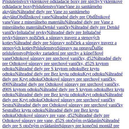
Príslušenstvo
Výklenkové odkladacie boxy pre sprchy
Výklenkové
odkladacie boxy
Príslušenstvo
Vane
Vane zo sanitárneho
akrylátu
Náhradné diely pre Vane zo sanitárneho
akrylátu
Obdĺžnikové vane
Náhradné diely pre Obdĺžnikové
vane
Vane z minerálneho materiálu
Náhradné diely pre Vane z
minerálneho materiálu
Detské vaničky
Náhradné diely pre Detské
vaničky
Inštalačné prvky
Náhradné diely pre Inštalačné
prvky
Súpravy nožičiek a súpravy traverz a stenových
kotiev
Náhradné diely pre Súpravy nožičiek a súpravy traverz a
stenových kotiev
Príslušenstvo
Súpravy na opravu
Ďalšie
príslušenstvo
Prípojky zariadení pre sprchy a kúpeľňové
vane
Odtokové súpravy pre sprchové vaničky, d52
Náhradné diely
pre Odtokové súpravy pre sprchové vaničky, d52
S krytom
odtoku
Náhradné diely pre S krytom odtoku
Bez krytu
odtoku
Náhradné diely pre Bez krytu odtoku
Kryt odtoku
Náhradné
diely pre Kryt odtoku
Odtokové súpravy pre sprchové vaničky,
d90
Náhradné diely pre Odtokové súpravy pre sprchové vaničky,
d90
S krytom odtoku
Náhradné diely pre S krytom odtoku
Bez krytu
odtoku
Náhradné diely pre Bez krytu odtoku
Kryt odtoku
Náhradné
diely pre Kryt odtoku
Odtokové súpravy pre sprchové vaničky
Sestra
Náhradné diely pre Odtokové súpravy pre sprchové vaničky
Sestra
Bez krytu odtoku
Náhradné diely pre Bez krytu
odtoku
Odtokové súpravy pre vane, d52
Náhradné diely pre
Odtokové súpravy pre vane, d52
S otočným ovládaním
Náhradné
diely pre S otočným ovládaním
Súpravy pre konečnú montáž pre