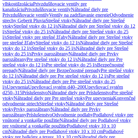
vlhkosti
Izolácia
Privzdušňovacie ventily pre
kanalizáciu
Privzdušňovacie ventily
Náhradné diely pre
Privzdušňovacie ventily
Ventily na zadržiavanie energie
Odvodnenie
strechy Geberit Pluvia
Strešné vtoky
Náhradné diely pre Strešné
vtoky
Strešné vtoky do 12 l/s
Náhradné diely pre Strešné vtoky do 12
l/s
Strešné vtoky do 25 l/s
Náhradné diely pre Strešné vtoky do 25
l/s
Strešné vtoky pre strešné žľaby
Náhradné diely pre Strešné vtoky
pre strešné žľaby
Strešné vtoky do 12 l/s
Náhradné diely pre Strešné
vtoky do 12 l/s
Strešné vtoky do 25 l/s
Náhradné diely pre Strešné
vtoky do 25 l/s
Prvky parozábrany
Náhradné diely pre Prvky
parozábrany
Pre strešné vtoky do 12 l/s
Náhradné diely pre Pre
strešné vtoky do 12 l/s
Pre strešné vtoky do 25 l/s
Bezpečnostné
prepady
Náhradné diely pre Bezpečnostné prepady
Pre strešné vtoky
do 12 l/s
Náhradné diely pre Pre strešné vtoky do 12 l/s
Pre strešné
vtoky do 25 l/s
Náhradné diely pre Pre strešné vtoky do 25
l/s
Upevnenia
Upevňovací systém d40–200
Upevňovací systém
d250–315
Príslušenstvo
Náhradné diely pre Príslušenstvo
Pre strešné
vtoky
Náhradné diely pre Pre strešné vtoky
Pre upevnenia
Konvenčné
odvodnenie striech
Strešné vtoky
Náhradné diely pre Strešné
vtoky
Prvky parozábrany
Náhradné diely pre Prvky
parozábrany
Príslušenstvo
Odvodnenie podlahy
Podlahové vtoky pre
vnútorné a vonkajšie použitie
Náhradné diely pre Podlahové vtoky
pre vnútorné a vonkajšie použitie
Podlahové vtoky 10 x 10
cm
Náhradné diely pre Podlahové vtoky 10 x 10 cm
Podlahové
vtoky pre balkóny a terasy, 10 x 10 cm
Náhradné diely pre