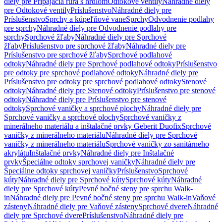
diely pre Pripájacia rúra s hrdlom
Odtokové ventily
Náhradné diely
pre Odtokové ventily
Príslušenstvo
Náhradné diely pre
Príslušenstvo
Sprchy a kúpeľňové vane
Sprchy
Odvodnenie podlahy
pre sprchy
Náhradné diely pre Odvodnenie podlahy pre
sprchy
Sprchové žľaby
Náhradné diely pre Sprchové
žľaby
Príslušenstvo pre sprchové žľaby
Náhradné diely pre
Príslušenstvo pre sprchové žľaby
Sprchové podlahové
odtoky
Náhradné diely pre Sprchové podlahové odtoky
Príslušenstvo
pre odtoky pre sprchové podlahové odtoky
Náhradné diely pre
Príslušenstvo pre odtoky pre sprchové podlahové odtoky
Stenové
odtoky
Náhradné diely pre Stenové odtoky
Príslušenstvo pre stenové
odtoky
Náhradné diely pre Príslušenstvo pre stenové
odtoky
Sprchové vaničky a sprchové plochy
Náhradné diely pre
Sprchové vaničky a sprchové plochy
Sprchové vaničky z
minerálneho materiálu a inštalačné prvky Geberit Duofix
Sprchové
vaničky z minerálneho materiálu
Náhradné diely pre Sprchové
vaničky z minerálneho materiálu
Sprchové vaničky zo sanitárneho
akrylátu
Inštalačné prvky
Náhradné diely pre Inštalačné
prvky
Špeciálne odtoky sprchovej vaničky
Náhradné diely pre
Špeciálne odtoky sprchovej vaničky
Príslušenstvo
Sprchové
kúty
Náhradné diely pre Sprchové kúty
Sprchové kúty
Náhradné
diely pre Sprchové kúty
Pevné bočné steny pre sprchu Walk-
in
Náhradné diely pre Pevné bočné steny pre sprchu Walk-in
Vaňové
zásteny
Náhradné diely pre Vaňové zásteny
Sprchové dvere
Náhradné
diely pre Sprchové dvere
Príslušenstvo
Náhradné diely pre