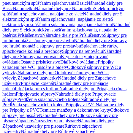
pneumatickým spúšťaním splachovania
Basic
Náhradné diely pre
Basic
Na omietku
Náhradné diely pre Na omietku
S elektronickým
spúšťaním splachovania, napájanie zo siete
Náhradné diely pre S
elektronickým spúšťaním splachovania, napájanie zo siete
S
elektronickým spúšťaním splachovania, napájanie batériou
Náhradné
diely pre S elektronickým spúšťaním splachovania, napájanie
batériou
Príslušenstvo
Náhradné diely pre Príslušenstvo
Súpravy pre
hrubú montáž a súpravy pre prestavbu
Náhradné diely pre Súpravy
pre hrubú montáž a súpravy pre prestavbu
Splachovacie rúrky,
splachovacie kolená a prechody
Súpravy na renováciu
Náhradné
diely pre Súpravy na renováciu
Krycie dosky
Integrované
ovládania
Ostatné príslušenstvo
Diaľkové ovládanie
Prípojky
zariadení pre WC, pisoáre a bidety
Odtokové súpravy pre WC a
výlevky
Náhradné diely pre Odtokové súpravy pre WC a
výlevky
Zápachové uzávierky
Náhradné diely pre Zápachové
uzávierky
Pripájacie kolená
Náhradné diely pre Pripájacie
kolená
Pripájacia rúra s hrdlom
Náhradné diely pre Pripájacia rúra s
hrdlom
Pripojovacie súpravy
Náhradné diely pre Pripojovacie
súpravy
Predĺženia splachovacieho kolena
Náhradné diely pre
Predĺženia splachovacieho kolena
Prípojky z PVC
Náhradné diely
pre Prípojky z PVC
Tesniace manžety a dekoratívne kryty
Odtokové
súpravy pre pisoáre
Náhradné diely pre Odtokové súpravy pre
pisoáre
Zápachové uzávierky pre pisoáre
Náhradné diely pre
Zápachové uzávierky pre pisoáre
Rúrkové zápachové
uzávierky
Náhradné diely pre Rúrkové zápachové