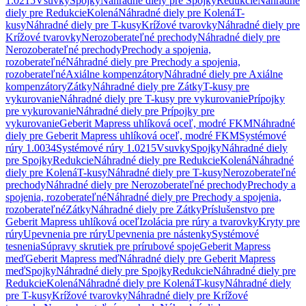
1.0215
Vsuvky
Spojky
Náhradné diely pre Spojky
Redukcie
Náhradné
diely pre Redukcie
Kolená
Náhradné diely pre Kolená
T-
kusy
Náhradné diely pre T-kusy
Krížové tvarovky
Náhradné diely pre
Krížové tvarovky
Nerozoberateľné prechody
Náhradné diely pre
Nerozoberateľné prechody
Prechody a spojenia,
rozoberateľné
Náhradné diely pre Prechody a spojenia,
rozoberateľné
Axiálne kompenzátory
Náhradné diely pre Axiálne
kompenzátory
Zátky
Náhradné diely pre Zátky
T-kusy pre
vykurovanie
Náhradné diely pre T-kusy pre vykurovanie
Prípojky
pre vykurovanie
Náhradné diely pre Prípojky pre
vykurovanie
Geberit Mapress uhlíková oceľ, modré FKM
Náhradné
diely pre Geberit Mapress uhlíková oceľ, modré FKM
Systémové
rúry 1.0034
Systémové rúry 1.0215
Vsuvky
Spojky
Náhradné diely
pre Spojky
Redukcie
Náhradné diely pre Redukcie
Kolená
Náhradné
diely pre Kolená
T-kusy
Náhradné diely pre T-kusy
Nerozoberateľné
prechody
Náhradné diely pre Nerozoberateľné prechody
Prechody a
spojenia, rozoberateľné
Náhradné diely pre Prechody a spojenia,
rozoberateľné
Zátky
Náhradné diely pre Zátky
Príslušenstvo pre
Geberit Mapress uhlíková oceľ
Izolácia pre rúry a tvarovky
Kryty pre
rúry
Upevnenia pre rúry
Upevnenia pre nástenky
Systémové
tesnenia
Súpravy skrutiek pre prírubové spoje
Geberit Mapress
meď
Geberit Mapress meď
Náhradné diely pre Geberit Mapress
meď
Spojky
Náhradné diely pre Spojky
Redukcie
Náhradné diely pre
Redukcie
Kolená
Náhradné diely pre Kolená
T-kusy
Náhradné diely
pre T-kusy
Krížové tvarovky
Náhradné diely pre Krížové