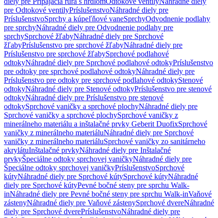
diely pre Pripájacia rúra s hrdlom
Odtokové ventily
Náhradné diely
pre Odtokové ventily
Príslušenstvo
Náhradné diely pre
Príslušenstvo
Sprchy a kúpeľňové vane
Sprchy
Odvodnenie podlahy
pre sprchy
Náhradné diely pre Odvodnenie podlahy pre
sprchy
Sprchové žľaby
Náhradné diely pre Sprchové
žľaby
Príslušenstvo pre sprchové žľaby
Náhradné diely pre
Príslušenstvo pre sprchové žľaby
Sprchové podlahové
odtoky
Náhradné diely pre Sprchové podlahové odtoky
Príslušenstvo
pre odtoky pre sprchové podlahové odtoky
Náhradné diely pre
Príslušenstvo pre odtoky pre sprchové podlahové odtoky
Stenové
odtoky
Náhradné diely pre Stenové odtoky
Príslušenstvo pre stenové
odtoky
Náhradné diely pre Príslušenstvo pre stenové
odtoky
Sprchové vaničky a sprchové plochy
Náhradné diely pre
Sprchové vaničky a sprchové plochy
Sprchové vaničky z
minerálneho materiálu a inštalačné prvky Geberit Duofix
Sprchové
vaničky z minerálneho materiálu
Náhradné diely pre Sprchové
vaničky z minerálneho materiálu
Sprchové vaničky zo sanitárneho
akrylátu
Inštalačné prvky
Náhradné diely pre Inštalačné
prvky
Špeciálne odtoky sprchovej vaničky
Náhradné diely pre
Špeciálne odtoky sprchovej vaničky
Príslušenstvo
Sprchové
kúty
Náhradné diely pre Sprchové kúty
Sprchové kúty
Náhradné
diely pre Sprchové kúty
Pevné bočné steny pre sprchu Walk-
in
Náhradné diely pre Pevné bočné steny pre sprchu Walk-in
Vaňové
zásteny
Náhradné diely pre Vaňové zásteny
Sprchové dvere
Náhradné
diely pre Sprchové dvere
Príslušenstvo
Náhradné diely pre