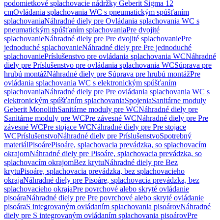
podomietkové splachovacie nádržky Geberit Sigma 12
cm
Ovládania splachovania WC s pneumatickým spúšťaním
splachovania
Náhradné diely pre Ovládania splachovania WC s
pneumatickým spúšťaním splachovania
Pre dvojité
splachovanie
Náhradné diely pre Pre dvojité splachovanie
Pre
jednoduché splachovanie
Náhradné diely pre Pre jednoduché
splachovanie
Príslušenstvo pre ovládania splachovania WC
Náhradné
diely pre Príslušenstvo pre ovládania splachovania WC
Súprava pre
hrubú montáž
Náhradné diely pre Súprava pre hrubú montáž
Pre
ovládania splachovania WC s elektronickým spúšťaním
splachovania
Náhradné diely pre Pre ovládania splachovania WC s
elektronickým spúšťaním splachovania
Spojenia
Sanitárne moduly
Geberit Monolith
Sanitárne moduly pre WC
Náhradné diely pre
Sanitárne moduly pre WC
Pre závesné WC
Náhradné diely pre Pre
závesné WC
Pre stojace WC
Náhradné diely pre Pre stojace
WC
Príslušenstvo
Náhradné diely pre Príslušenstvo
Spotrebný
materiál
Pisoáre
Pisoáre, splachovacia prevádzka, so splachovacím
okrajom
Náhradné diely pre Pisoáre, splachovacia prevádzka, so
splachovacím okrajom
Bez krytu
Náhradné diely pre Bez
krytu
Pisoáre, splachovacia prevádzka, bez splachovacieho
okraja
Náhradné diely pre Pisoáre, splachovacia prevádzka, bez
splachovacieho okraja
Pre povrchové alebo skryté ovládanie
pisoára
Náhradné diely pre Pre povrchové alebo skryté ovládanie
pisoára
S integrovaným ovládaním splachovania pisoárov
Náhradné
diely pre S integrovaným ovládaním splachovania pisoárov
Pre