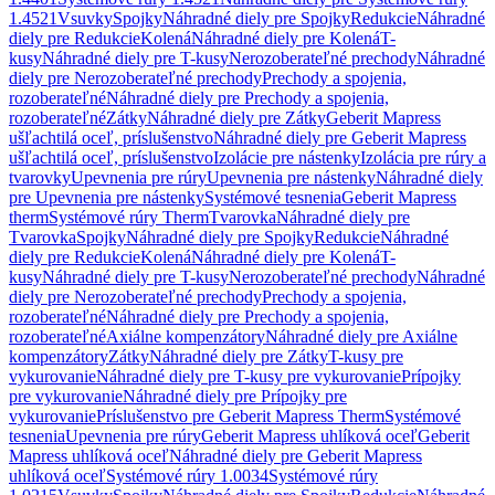
1.4521
Vsuvky
Spojky
Náhradné diely pre Spojky
Redukcie
Náhradné
diely pre Redukcie
Kolená
Náhradné diely pre Kolená
T-
kusy
Náhradné diely pre T-kusy
Nerozoberateľné prechody
Náhradné
diely pre Nerozoberateľné prechody
Prechody a spojenia,
rozoberateľné
Náhradné diely pre Prechody a spojenia,
rozoberateľné
Zátky
Náhradné diely pre Zátky
Geberit Mapress
ušľachtilá oceľ, príslušenstvo
Náhradné diely pre Geberit Mapress
ušľachtilá oceľ, príslušenstvo
Izolácie pre nástenky
Izolácia pre rúry a
tvarovky
Upevnenia pre rúry
Upevnenia pre nástenky
Náhradné diely
pre Upevnenia pre nástenky
Systémové tesnenia
Geberit Mapress
therm
Systémové rúry Therm
Tvarovka
Náhradné diely pre
Tvarovka
Spojky
Náhradné diely pre Spojky
Redukcie
Náhradné
diely pre Redukcie
Kolená
Náhradné diely pre Kolená
T-
kusy
Náhradné diely pre T-kusy
Nerozoberateľné prechody
Náhradné
diely pre Nerozoberateľné prechody
Prechody a spojenia,
rozoberateľné
Náhradné diely pre Prechody a spojenia,
rozoberateľné
Axiálne kompenzátory
Náhradné diely pre Axiálne
kompenzátory
Zátky
Náhradné diely pre Zátky
T-kusy pre
vykurovanie
Náhradné diely pre T-kusy pre vykurovanie
Prípojky
pre vykurovanie
Náhradné diely pre Prípojky pre
vykurovanie
Príslušenstvo pre Geberit Mapress Therm
Systémové
tesnenia
Upevnenia pre rúry
Geberit Mapress uhlíková oceľ
Geberit
Mapress uhlíková oceľ
Náhradné diely pre Geberit Mapress
uhlíková oceľ
Systémové rúry 1.0034
Systémové rúry