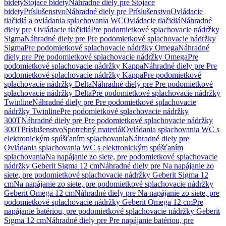
bidety
Stojace bidety
Náhradné diely pre Stojace
bidety
Príslušenstvo
Náhradné diely pre Príslušenstvo
Ovládacie
tlačidlá a ovládania splachovania WC
Ovládacie tlačidlá
Náhradné
diely pre Ovládacie tlačidlá
Pre podomietkové splachovacie nádržky
Sigma
Náhradné diely pre Pre podomietkové splachovacie nádržky
Sigma
Pre podomietkové splachovacie nádržky Omega
Náhradné
diely pre Pre podomietkové splachovacie nádržky Omega
Pre
podomietkové splachovacie nádržky Kappa
Náhradné diely pre Pre
podomietkové splachovacie nádržky Kappa
Pre podomietkové
splachovacie nádržky Delta
Náhradné diely pre Pre podomietkové
splachovacie nádržky Delta
Pre podomietkové splachovacie nádržky
Twinline
Náhradné diely pre Pre podomietkové splachovacie
nádržky Twinline
Pre podomietkové splachovacie nádržky
300T
Náhradné diely pre Pre podomietkové splachovacie nádržky
300T
Príslušenstvo
Spotrebný materiál
Ovládania splachovania WC s
elektronickým spúšťaním splachovania
Náhradné diely pre
Ovládania splachovania WC s elektronickým spúšťaním
splachovania
Na napájanie zo siete, pre podomietkové splachovacie
nádržky Geberit Sigma 12 cm
Náhradné diely pre Na napájanie zo
siete, pre podomietkové splachovacie nádržky Geberit Sigma 12
cm
Na napájanie zo siete, pre podomietkové splachovacie nádržky
Geberit Omega 12 cm
Náhradné diely pre Na napájanie zo siete, pre
podomietkové splachovacie nádržky Geberit Omega 12 cm
Pre
napájanie batériou, pre podomietkové splachovacie nádržky Geberit
Sigma 12 cm
Náhradné diely pre Pre napájanie batériou, pre