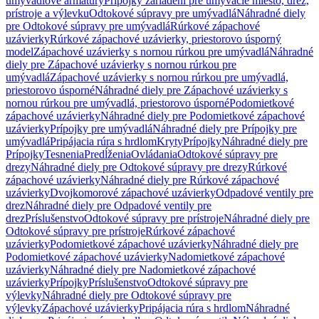
umývadlové armatúry
Prípojky zariadení pre umývacie miesto, drez,
prístroje a výlevku
Odtokové súpravy pre umývadlá
Náhradné diely
pre Odtokové súpravy pre umývadlá
Rúrkové zápachové
uzávierky
Rúrkové zápachové uzávierky, priestorovo úsporný
model
Zápachové uzávierky s nornou rúrkou pre umývadlá
Náhradné
diely pre Zápachové uzávierky s nornou rúrkou pre
umývadlá
Zápachové uzávierky s nornou rúrkou pre umývadlá,
priestorovo úsporné
Náhradné diely pre Zápachové uzávierky s
nornou rúrkou pre umývadlá, priestorovo úsporné
Podomietkové
zápachové uzávierky
Náhradné diely pre Podomietkové zápachové
uzávierky
Prípojky pre umývadlá
Náhradné diely pre Prípojky pre
umývadlá
Pripájacia rúra s hrdlom
Kryty
Prípojky
Náhradné diely pre
Prípojky
Tesnenia
Predĺženia
Ovládania
Odtokové súpravy pre
drezy
Náhradné diely pre Odtokové súpravy pre drezy
Rúrkové
zápachové uzávierky
Náhradné diely pre Rúrkové zápachové
uzávierky
Dvojkomorové zápachové uzávierky
Odpadové ventily pre
drez
Náhradné diely pre Odpadové ventily pre
drez
Príslušenstvo
Odtokové súpravy pre prístroje
Náhradné diely pre
Odtokové súpravy pre prístroje
Rúrkové zápachové
uzávierky
Podomietkové zápachové uzávierky
Náhradné diely pre
Podomietkové zápachové uzávierky
Nadomietkové zápachové
uzávierky
Náhradné diely pre Nadomietkové zápachové
uzávierky
Prípojky
Príslušenstvo
Odtokové súpravy pre
výlevky
Náhradné diely pre Odtokové súpravy pre
výlevky
Zápachové uzávierky
Pripájacia rúra s hrdlom
Náhradné