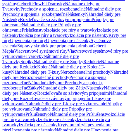
systémy
Geberit FlowFit
Tvarovky
Náhradné diely pre
Tvarovky
Prechody a spojenia, rozoberateľné
Náhradné diely pre
Prechody a spojenia, rozoberateľné
Nástenky
Náhradné diely pre
Nástenky
Rozdeľovače so závitovým pripojením
Prípojky pre
ohrievanie
Náhradné diely pre Prípojky pre
ohrievanie
Príslušenstvo
Izolácie pre rúry a tvarovky
Izolácie pre
nástenky
Izolácia pre rúry a tvarovky
Izolácia pre nástenky
Kryty pre
rúry
Upevnenia pre rúry
Upevnenia pre nástenky
Systémové
tesnenia
Súpravy skrutiek pre pripojenia prírubou
Geberit
Mepla
Viacvrstvové systémové rúry
Viacvrstvové systémové rúry pre
vykurovanie
Tvarovky
Náhradné diely pre
Tvarovky
Spojky
Náhradné diely pre Spojky
Redukcie
Náhradné
diely pre Redukcie
Kolená
Náhradné diely pre Kolená
T-
kusy
Náhradné diely pre T-kusy
Nerozoberateľné prechody
Náhradné
diely pre Nerozoberateľné prechody
Prechody a spojenia,
rozoberateľné
Náhradné diely pre Prechody a spojenia,
rozoberateľné
Zátky
Náhradné diely pre Zátky
Nástenky
Náhradné
diely pre Nástenky
Rozdeľovače so závitovým pripojením
Náhradné
diely pre Rozdeľovače so závitovým pripojením
T-kusy pre
vykurovanie
Náhradné diely pre T-kusy pre vykurovanie
Prípojky
pre vykurovanie
Náhradné diely pre Prípojky pre
vykurovanie
Príslušenstvo
Náhradné diely pre Príslušenstvo
Izolácie
pre rúry a tvarovky
Izolácie pre nástenky
Izolácia pre rúry a
tvarovky
Izolácia pre nástenky
Kryty pre rúry
Upevnenia pre
rúry
Upevnenia pre nástenky
Náhradné diely pre Upevnenia pre