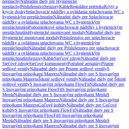
preplachy
Náhradné diely pre Hygienické
preplachy
Príslušenstvo
Senzory
Káble
Regulátor prietoku
Kryty a
krycie dosky
Splachovacie nádržky a ovládania splachovania WC s
hygienickým prepláchnutím
Náhradné diely pre Splachovacie
nádržky a ovládania splachovania WC s hygienickým
prepláchnutím
Podomietkové splachovacie nádržky s hygienickým
prepláchnutím
Hygienické montované moduly
Náhradné diely pre
Hygienické montované moduly
Príslušenstvo pre splachovacie
nádržky a ovládania splachovania WC s hygienickým
prepláchnutím
Náhradné diely pre Príslušenstvo pre splachovacie
nádržky a ovládania splachovania WC s hygienickým
prepláchnutím
Senzory
Káble
Sieťové zdroje
Náhradné diely pre
Sieťové zdroje
Sieťové komponenty
Potrubné armatúry
Priame
sedlové ventily
Náhradné diely pre Priame sedlové ventily
S
lisovanými prípojkami Mapress
Náhradné diely pre S lisovanými
prípojkami Mapress
Šikmé sedlové ventily
Náhradné diely pre Šikmé
sedlové ventily
S lisovanými prípojkami FlowFit
Náhradné diely pre
S lisovanými prípojkami FlowFit
S lisovanými prípojkami
Mepla
Náhradné diely pre S lisovanými prípojkami Mepla
S
lisovanými prípojkami Mapress
Náhradné diely pre S lisovanými
prípojkami Mapress
Guľové kohúty
Náhradné diely pre Guľové
kohúty
S lisovanými prípojkami FlowFit
Náhradné diely pre S
lisovanými prípojkami FlowFit
S lisovanými prípojkami
Mepla
Náhradné diely pre S lisovanými prípojkami Mepla
S
lisovanými prípojkami Mapress
Náhradné diely pre S lisovanými