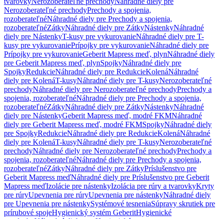
tvarovky
Nerozoberateľné prechody
Náhradné diely pre
Nerozoberateľné prechody
Prechody a spojenia,
rozoberateľné
Náhradné diely pre Prechody a spojenia,
rozoberateľné
Zátky
Náhradné diely pre Zátky
Nástenky
Náhradné
diely pre Nástenky
T-kusy pre vykurovanie
Náhradné diely pre T-
kusy pre vykurovanie
Prípojky pre vykurovanie
Náhradné diely pre
Prípojky pre vykurovanie
Geberit Mapress meď, plyn
Náhradné diely
pre Geberit Mapress meď, plyn
Spojky
Náhradné diely pre
Spojky
Redukcie
Náhradné diely pre Redukcie
Kolená
Náhradné
diely pre Kolená
T-kusy
Náhradné diely pre T-kusy
Nerozoberateľné
prechody
Náhradné diely pre Nerozoberateľné prechody
Prechody a
spojenia, rozoberateľné
Náhradné diely pre Prechody a spojenia,
rozoberateľné
Zátky
Náhradné diely pre Zátky
Nástenky
Náhradné
diely pre Nástenky
Geberit Mapress meď, modré FKM
Náhradné
diely pre Geberit Mapress meď, modré FKM
Spojky
Náhradné diely
pre Spojky
Redukcie
Náhradné diely pre Redukcie
Kolená
Náhradné
diely pre Kolená
T-kusy
Náhradné diely pre T-kusy
Nerozoberateľné
prechody
Náhradné diely pre Nerozoberateľné prechody
Prechody a
spojenia, rozoberateľné
Náhradné diely pre Prechody a spojenia,
rozoberateľné
Zátky
Náhradné diely pre Zátky
Príslušenstvo pre
Geberit Mapress meď
Náhradné diely pre Príslušenstvo pre Geberit
Mapress meď
Izolácie pre nástenky
Izolácia pre rúry a tvarovky
Kryty
pre rúry
Upevnenia pre rúry
Upevnenia pre nástenky
Náhradné diely
pre Upevnenia pre nástenky
Systémové tesnenia
Súpravy skrutiek pre
prírubové spoje
Hygienický systém Geberit
Hygienické