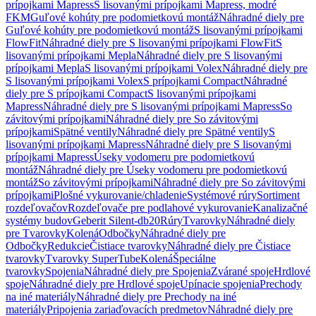
prípojkami Mapress
S lisovanými prípojkami Mapress, modré
FKM
Guľové kohúty pre podomietkovú montáž
Náhradné diely pre
Guľové kohúty pre podomietkovú montáž
S lisovanými prípojkami
FlowFit
Náhradné diely pre S lisovanými prípojkami FlowFit
S
lisovanými prípojkami Mepla
Náhradné diely pre S lisovanými
prípojkami Mepla
S lisovanými prípojkami Volex
Náhradné diely pre
S lisovanými prípojkami Volex
S prípojkami Compact
Náhradné
diely pre S prípojkami Compact
S lisovanými prípojkami
Mapress
Náhradné diely pre S lisovanými prípojkami Mapress
So
závitovými prípojkami
Náhradné diely pre So závitovými
prípojkami
Spätné ventily
Náhradné diely pre Spätné ventily
S
lisovanými prípojkami Mapress
Náhradné diely pre S lisovanými
prípojkami Mapress
Úseky vodomeru pre podomietkovú
montáž
Náhradné diely pre Úseky vodomeru pre podomietkovú
montáž
So závitovými prípojkami
Náhradné diely pre So závitovými
prípojkami
Plošné vykurovanie/chladenie
Systémové rúry
Sortiment
rozdeľovačov
Rozdeľovače pre podlahové vykurovanie
Kanalizačné
systémy budov
Geberit Silent-db20
Rúry
Tvarovky
Náhradné diely
pre Tvarovky
Kolená
Odbočky
Náhradné diely pre
Odbočky
Redukcie
Čistiace tvarovky
Náhradné diely pre Čistiace
tvarovky
Tvarovky SuperTube
Kolená
Špeciálne
tvarovky
Spojenia
Náhradné diely pre Spojenia
Zvárané spoje
Hrdlové
spoje
Náhradné diely pre Hrdlové spoje
Upínacie spojenia
Prechody
na iné materiály
Náhradné diely pre Prechody na iné
materiály
Pripojenia zariaďovacích predmetov
Náhradné diely pre