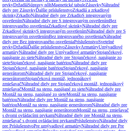
prvky
Držadlá
Súpravy nôh
Magnetické tabule
Zásuvky
Náhradné
diely pre Zásuvky
Ďalšie príslušenstvo
Zrkadlá a zrkadlové
skrinky
Zrkadlo
Náhradné diely pre Zrkadlo
S integrovaným
osvetlením
Náhradné diely pre S integrovaným osvetlením
Bez
integrovaného osvetlenia
Zrkadlové skrinky
Náhradné diely pre
Zrkadlové skrinky
S integrovaným osvetlením
Náhradné diely pre S
integrovaným osvetlením
Bez integrovaného osvetlenia
Náhradné
diely pre Bez integrovaného osvetlenia
Príslušenstvo
Svetelné
prvky
Držadlá
Ďalšie príslušenstvo
Zásuvky
Armatúry
Umývadlové
armatúry
Náhradné diely pre Umývadlové armatúry
Stojančekové,
napájanie zo siete
Náhradné diely pre Stojančekové, napájanie zo
siete
Stojančekové, napájanie batériou
Náhradné diely pre
Stojančekové, napájanie batériou
Stojančekové, napájanie
generátorom
Náhradné diely pre Stojančekové, napájanie
generátorom
Stojančeková montáž, jednopákový
zmiešavač
Náhradné diely pre Stojančeková montáž, jednopákový
zmiešavač
Montáž na stenu, napájané zo siete
Náhradné diely pre
Montáž na stenu, napájané zo siete
Montáž na stenu, napájanie
batériou
Náhradné diely pre Montáž na stenu, napájanie
batériou
Montáž na stenu, napájanie generátorom
Náhradné diely pre
Montáž na stenu, napájanie generátorom
Montáž na stenu, zmiešavač
s dvomi ovládacími prvkami
Náhradné diely pre Montáž na stenu,
zmiešavač s dvomi ovládacími prvkami
Príslušenstvo
Náhradné diely
pre Príslušenstvo
Pre umývadlové armatúry
Náhradné diely pre Pre