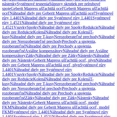
nástenky
Systémové tesnenia
Súpravy skrutiek pre prírubové
spoje
Geberit Mapress ušľachtilá oceľ
Geberit Mapress ušľachtilá
oceľ
Náhradné diely pre Geberit Mapress ušľachtilá oceľ
Systémové
rúry 1.4401
Náhradné diely pre Systémové rúry 1.4401
Systémové
rúry 1.4521
Náhradné diely pre Systémové rúry
1.4521
Vsuvky
Spojky
Náhradné diely pre Spojky
Redukcie
Náhradné
diely pre Redukcie
Kolená
Náhradné diely pre Kolená
T-
kusy
Náhradné diely pre T-kusy
Nerozoberateľné prechody
Náhradné
diely pre Nerozoberateľné prechody
Prechody a spojenia,
rozoberateľné
Náhradné diely pre Prechody a spojenia,
rozoberateľné
Axiálne kompenzátory
Náhradné diely pre Axiálne
kompenzátory
Zátky
Náhradné diely pre Zátky
Nástenky
Náhradné
diely pre Nástenky
Geberit Mapress ušľachtilá oceľ, plyn
Náhradné
diely pre Geberit Mapress ušľachtilá oceľ, plyn
Systémové rúry
1.4401
Náhradné diely pre Systémové rúry
1.4401
Vsuvky
Spojky
Náhradné diely pre Spojky
Redukcie
Náhradné
diely pre Redukcie
Kolená
Náhradné diely pre Kolená
T-
kusy
Náhradné diely pre T-kusy
Nerozoberateľné prechody
Náhradné
diely pre Nerozoberateľné prechody
Prechody a spojenia,
rozoberateľné
Náhradné diely pre Prechody a spojenia,
rozoberateľné
Zátky
Náhradné diely pre Zátky
Nástenky
Náhradné
diely pre Nástenky
Geberit Mapress ušľachtilá oceľ, modré
FKM
Náhradné diely pre Geberit Mapress ušľachtilá oceľ, modré
FKM
Systémové rúry 1.4401
Náhradné diely pre Systémové rúry
1.4401
Systémové rúry 1.4521
Náhradné diely pre Systémové rúry