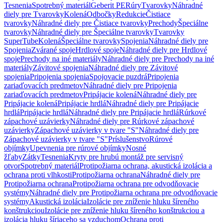
Tesnenia
Spotrebný materiál
Geberit PE
Rúry
Tvarovky
Náhradné
diely pre Tvarovky
Kolená
Odbočky
Redukcie
Čistiace
tvarovky
Náhradné diely pre Čistiace tvarovky
Prechody
Špeciálne
tvarovky
Náhradné diely pre Špeciálne tvarovky
Tvarovky
SuperTube
Kolená
Špeciálne tvarovky
Spojenia
Náhradné diely pre
Spojenia
Zvárané spoje
Hrdlové spoje
Náhradné diely pre Hrdlové
spoje
Prechody na iné materiály
Náhradné diely pre Prechody na iné
materiály
Závitové spojenia
Náhradné diely pre Závitové
spojenia
Pripojenia spojenia
Spojovacie puzdrá
Pripojenia
zariaďovacích predmetov
Náhradné diely pre Pripojenia
zariaďovacích predmetov
Pripájacie kolená
Náhradné diely pre
Pripájacie kolená
Pripájacie hrdlá
Náhradné diely pre Pripájacie
hrdlá
Pripájacie hrdlá
Náhradné diely pre Pripájacie hrdlá
Rúrkové
zápachové uzávierky
Náhradné diely pre Rúrkové zápachové
uzávierky
Zápachové uzávierky v tvare "S"
Náhradné diely pre
Zápachové uzávierky v tvare "S"
Príslušenstvo
Rúrové
objímky
Upevnenia pre rúrové objímky
Nosné
žľaby
Zátky
Tesnenia
Kryty pre hrubú montáž pre servisný
otvor
Spotrebný materiál
Protipožiarna ochrana, akustická izolácia a
ochrana proti vlhkosti
Protipožiarna ochrana
Náhradné diely pre
Protipožiarna ochrana
Protipožiarna ochrana pre odvodňovacie
systémy
Náhradné diely pre Protipožiarna ochrana pre odvodňovacie
systémy
Akustická izolácia
Izolácie pre zníženie hluku šíreného
konštrukciou
Izolácie pre zníženie hluku šíreného konštrukciou a
izolácia hluku šíriaceho sa vzduchom
Ochrana proti