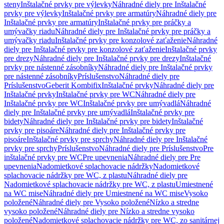
steny
Inštalačné prvky pre výlevky
Náhradné diely pre Inštalačné
prvky pre výlevky
Inštalačné prvky pre armatúry
Náhradné diely pre
Inštalačné prvky pre armatúry
Inštalačné prvky pre práčky a
umývačky riadu
Náhradné diely pre Inštalačné prvky pre práčky a
umývačky riadu
Inštalačné prvky pre konzolové zaťaženie
Náhradné
diely pre Inštalačné prvky pre konzolové zaťaženie
Inštalačné prvky
pre drezy
Náhradné diely pre Inštalačné prvky pre drezy
Inštalačné
prvky pre nástenné zásobníky
Náhradné diely pre Inštalačné prvky
pre nástenné zásobníky
Príslušenstvo
Náhradné diely pre
Príslušenstvo
Geberit Kombifix
Inštalačné prvky
Náhradné diely pre
Inštalačné prvky
Inštalačné prvky pre WC
Náhradné diely pre
Inštalačné prvky pre WC
Inštalačné prvky pre umývadlá
Náhradné
diely pre Inštalačné prvky pre umývadlá
Inštalačné prvky pre
bidety
Náhradné diely pre Inštalačné prvky pre bidety
Inštalačné
prvky pre pisoáre
Náhradné diely pre Inštalačné prvky pre
pisoáre
Inštalačné prvky pre sprchy
Náhradné diely pre Inštalačné
prvky pre sprchy
Príslušenstvo
Náhradné diely pre Príslušenstvo
Pre
inštalačné prvky pre WC
Pre upevnenia
Náhradné diely pre Pre
upevnenia
Nadomietkové splachovacie nádržky
Nadomietkové
splachovacie nádržky pre WC, z plastu
Náhradné diely pre
Nadomietkové splachovacie nádržky pre WC, z plastu
Umiestnené
na WC mise
Náhradné diely pre Umiestnené na WC mise
Vysoko
položené
Náhradné diely pre Vysoko položené
Nízko a stredne
vysoko položené
Náhradné diely pre Nízko a stredne vysoko
položené
Nadomietkové splachovacie nádržky pre WC, zo sanitárnej