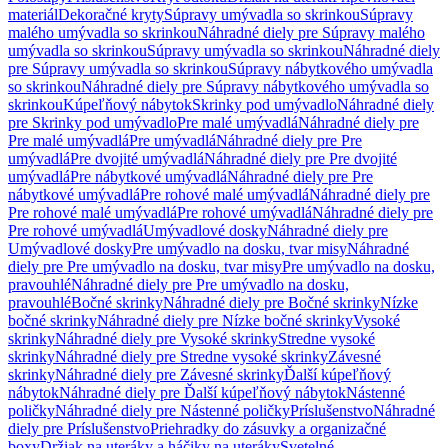
materiál
Dekoračné kryty
Súpravy umývadla so skrinkou
Súpravy
malého umývadla so skrinkou
Náhradné diely pre Súpravy malého
umývadla so skrinkou
Súpravy umývadla so skrinkou
Náhradné diely
pre Súpravy umývadla so skrinkou
Súpravy nábytkového umývadla
so skrinkou
Náhradné diely pre Súpravy nábytkového umývadla so
skrinkou
Kúpeľňový nábytok
Skrinky pod umývadlo
Náhradné diely
pre Skrinky pod umývadlo
Pre malé umývadlá
Náhradné diely pre
Pre malé umývadlá
Pre umývadlá
Náhradné diely pre Pre
umývadlá
Pre dvojité umývadlá
Náhradné diely pre Pre dvojité
umývadlá
Pre nábytkové umývadlá
Náhradné diely pre Pre
nábytkové umývadlá
Pre rohové malé umývadlá
Náhradné diely pre
Pre rohové malé umývadlá
Pre rohové umývadlá
Náhradné diely pre
Pre rohové umývadlá
Umývadlové dosky
Náhradné diely pre
Umývadlové dosky
Pre umývadlo na dosku, tvar misy
Náhradné
diely pre Pre umývadlo na dosku, tvar misy
Pre umývadlo na dosku,
pravouhlé
Náhradné diely pre Pre umývadlo na dosku,
pravouhlé
Bočné skrinky
Náhradné diely pre Bočné skrinky
Nízke
bočné skrinky
Náhradné diely pre Nízke bočné skrinky
Vysoké
skrinky
Náhradné diely pre Vysoké skrinky
Stredne vysoké
skrinky
Náhradné diely pre Stredne vysoké skrinky
Závesné
skrinky
Náhradné diely pre Závesné skrinky
Ďalší kúpeľňový
nábytok
Náhradné diely pre Ďalší kúpeľňový nábytok
Nástenné
poličky
Náhradné diely pre Nástenné poličky
Príslušenstvo
Náhradné
diely pre Príslušenstvo
Priehradky do zásuvky a organizačné
boxy
Držiak na uteráky a háčiky na uteráky
Svetelné