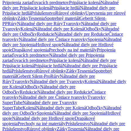
Pripojenia zariaďovacích predmetov
Pripájacie kolená
Náhradné
diely pre Pripájacie kolená
Pripájacie hrdlá
Náhradné diely pre
Pripájacie hrdlá
Príslušenstvo
Rúrové objímky
Upevnenia pre rúrové
objímky
Zátky
Tesnenia
Spotrebný materiál
Geberit Silent-
PP
Rúry
Náhradné diely pre Rúry
Tvarovky
Náhradné diely pre
Tvarovky
Kolená
Náhradné diely pre Kolená
Odbočky
Náhradné
diely pre Odbočky
Redukcie
Náhradné diely pre Redukcie
Čistiace
tvarovky
Náhradné diely pre Čistiace tvarovky
Spojenia
Náhradné
diely pre Spojenia
Hrdlové spoje
Náhradné diely pre Hrdlové
spoje
Drapákové spojenia
Prechody na iné materiály
Pripojenia
zariaďovacích predmetov
Náhradné diely pre Pripojenia
zariaďovacích predmetov
Pripájacie kolená
Náhradné diely pre
Pripájacie kolená
Pripájacie hrdlá
Náhradné diely pre Pripájacie
hrdlá
Príslušenstvo
Rúrové objímky
Zátky
Tesnenia
Spotrebný
materiál
Geberit Silent-Pro
Rúry
Náhradné diely pre
Rúry
Tvarovky
Náhradné diely pre Tvarovky
Kolená
Náhradné diely
pre Kolená
Odbočky
Náhradné diely pre
Odbočky
Redukcie
Náhradné diely pre Redukcie
Čistiace
tvarovky
Náhradné diely pre Čistiace tvarovky
Tvarovky
SuperTube
Náhradné diely pre Tvarovky
SuperTube
Kolená
Náhradné diely pre Kolená
Odbočky
Náhradné
diely pre Odbočky
Spojenia
Náhradné diely pre Spojenia
Hrdlové
spoje
Náhradné diely pre Hrdlové spoje
Drapákové
spojenia
Prechody na iné materiály
Príslušenstvo
Náhradné diely pre
Príslušenstvo
Rúrové objímky
Zátky
Tesnenia
Náhradné diely pre