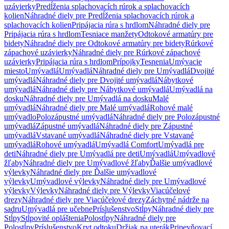
uzávierky
Predĺženia splachovacích rúrok a splachovacích
kolien
Náhradné diely pre Predĺženia splachovacích rúrok a
splachovacích kolien
Pripájacia rúra s hrdlom
Náhradné diely pre
Pripájacia rúra s hrdlom
Tesniace manžety
Odtokové armatúry pre
bidety
Náhradné diely pre Odtokové armatúry pre bidety
Rúrkové
zápachové uzávierky
Náhradné diely pre Rúrkové zápachové
uzávierky
Pripájacia rúra s hrdlom
Prípojky
Tesnenia
Umývacie
miesto
Umývadlá
Umývadlá
Náhradné diely pre Umývadlá
Dvojité
umývadlá
Náhradné diely pre Dvojité umývadlá
Nábytkové
umývadlá
Náhradné diely pre Nábytkové umývadlá
Umývadlá na
dosku
Náhradné diely pre Umývadlá na dosku
Malé
umývadlá
Náhradné diely pre Malé umývadlá
Rohové malé
umývadlo
Polozápustné umývadlá
Náhradné diely pre Polozápustné
umývadlá
Zápustné umývadlá
Náhradné diely pre Zápustné
umývadlá
Vstavané umývadlá
Náhradné diely pre Vstavané
umývadlá
Rohové umývadlá
Umývadlá Comfort
Umývadlá pre
deti
Náhradné diely pre Umývadlá pre deti
Umývadlá
Umývadlové
žľaby
Náhradné diely pre Umývadlové žľaby
Ďalšie umývadlové
výlevky
Náhradné diely pre Ďalšie umývadlové
výlevky
Umývadlové výlevky
Náhradné diely pre Umývadlové
výlevky
Výlevky
Náhradné diely pre Výlevky
Viacúčelové
drezy
Náhradné diely pre Viacúčelové drezy
Záchytné nádrže na
sadru
Umývadlá pre učebne
Príslušenstvo
Stĺpy
Náhradné diely pre
Stĺpy
Stĺpovité opláštenia
Polostĺpy
Náhradné diely pre
Polostĺpy
Príslušenstvo
Kryt odtoku
Držiak na uterák
Pripevňovací