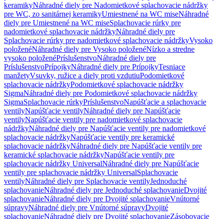
keramiky
Náhradné diely pre Nadomietkové splachovacie nádržky
pre WC, zo sanitárnej keramiky
Umiestnené na WC mise
Náhradné
diely pre Umiestnené na WC mise
Splachovacie rúrky pre
nadomietkové splachovacie nádržky
Náhradné diely pre
Splachovacie rúrky pre nadomietkové splachovacie nádržky
Vysoko
položené
Náhradné diely pre Vysoko položené
Nízko a stredne
vysoko položené
Príslušenstvo
Náhradné diely pre
Príslušenstvo
Prípojky
Náhradné diely pre Prípojky
Tesniace
manžety
Vsuvky, ružice a diely proti vzdutiu
Podomietkové
splachovacie nádržky
Podomietkové splachovacie nádržky
Sigma
Náhradné diely pre Podomietkové splachovacie nádržky
Sigma
Splachovacie rúrky
Príslušenstvo
Napúšťacie a splachovacie
ventily
Napúšťacie ventily
Náhradné diely pre Napúšťacie
ventily
Napúšťacie ventily pre nadomietkové splachovacie
nádržky
Náhradné diely pre Napúšťacie ventily pre nadomietkové
splachovacie nádržky
Napúšťacie ventily pre keramické
splachovacie nádržky
Náhradné diely pre Napúšťacie ventily pre
keramické splachovacie nádržky
Napúšťacie ventily pre
splachovacie nádržky Universal
Náhradné diely pre Napúšťacie
ventily pre splachovacie nádržky Universal
Splachovacie
ventily
Náhradné diely pre Splachovacie ventily
Jednoduché
splachovanie
Náhradné diely pre Jednoduché splachovanie
Dvojité
splachovanie
Náhradné diely pre Dvojité splachovanie
Vnútorné
súpravy
Náhradné diely pre Vnútorné súpravy
Dvojité
splachovanie
Náhradné diely pre Dvojité splachovanie
Zásobovacie