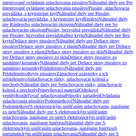
integrované ovládanie splachovania pisoárov
Náhradné diely pre Pre
integrované ovládanie splachovania pisoárov
Pisoáre, splachovacia
prevádzka, s krytom/pre kryt
Náhradné diely pre Pisoáre,
splachovacia prevádzka, s krytom/pre kryt
Rimless
Náhradné diely
pre Rimless
So splachovacím okrajom
Náhradné diely pre So
splachovacím okrajom
Pisoáre, bezvodná prevádzka
Náhradné diely
pre Pisoáre, bezvodná prevádzka
Bez krytu
Náhradné diely pre Bez
krytu
Deliace steny pisoárov
Náhradné diely pre Deliace steny
pisoárov
Deliace steny pisoárov z plastu
Náhradné diely pre Deliace
steny pisoárov z plastu
Deliace steny pisoárov zo skla
Náhradné diely
pre Deliace steny pisoárov zo skla
Deliace steny pisoárov zo
sanitárnej keramiky
Náhradné diely pre Deliace steny pisoárov zo
sanitárnej keramiky
Príslušenstvo
Náhradné diely pre
Príslušenstvo
Kryty pisoárov
Zápachové uzávierky a ich
príslušenstvo
Splachovacie rúrky, splachovacie kolená a
prechody
Náhradné diely pre Splachovacie rúrky, splachovacie
kolená a prechody
Pripevňovací materiál
Odtokové
ventily
Rozdeľovač splachovania
Prípojky zariadení
Ovládania
splachovania pisoárov
Podomietkové
Náhradné diely pre
Podomietkové
S elektronickým spúšťaním splachovania, napájanie
zo siete
Náhradné diely pre S elektronickým spúšťaním
splachovania, napájanie zo siete
S elektronickým spúšťaním
splachovania, napájanie batériou
Náhradné diely pre S
elektronickým spúšťaním splachovania, napájanie batériou
S
pneumatickým spúšťaním splachovania
Náhradné diely pre S