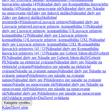
lisovacieho náradia [4]
Náhradné diely pre Kompatibilita lisovacieho
náradia [4]
Náradie na opracovanie rúr
Náhradné diely pre Náradie
na opracovanie rúr
Zátky pre tlakovú skúšku
Náhradné diely pre
Zátky pre tlakovú skúšku
Skúšobné
prostriedky
Príslušenstvo
Lisovacie prístroje
Náhradné diely pre
Lisovacie prístroje
Lisovacie prístroje, kompatibilita [1]
Náhradné
diely pre Lisovacie prístroje, kompatibilita [1]
Lisovacie prístroje,
kompatibilita [2]
Náhradné diely pre Lisovacie prístroje,
kompatibilita [2]
Lisovacie prístroje, kompatibilita [2XL]
Náhradné
diely pre Lisovacie prístroje, kompatibilita [2XL]
Kompatibilita
lisovacích prístrojov [4] / [2]
Náhradné diely pre Kompatibilita
lisovacích prístrojov [4] / [2]
Náradie pre Geberit Silent-db20/Geberit
PE
Náhradné diely pre Náradie pre Geberit Silent-db20/Geberit
PE
Náradie na elektrické zváranie
Náhradné diely pre Náradie na
elektrické zváranie
Príslušenstvo pre náradie na elektrické
zváranie
Náradie na zváranie natupo
Náhradné diely pre Náradie na
zváranie natupo
Príslušenstvo pre náradie na zváranie
natupo
Náhradné diely pre Príslušenstvo pre náradie na zváranie
natupo
Náradie na opracovanie rúr
Náhradné diely pre Náradie na
opracovanie rúr
Príslušenstvo pre náradie na opracovanie
rúr
Náhradné diely pre Príslušenstvo pre náradie na opracovanie
rúr
Ovládacie pomôcky
Diaľkové ovládania
Kategórie výrobku
Kúpeľňové série