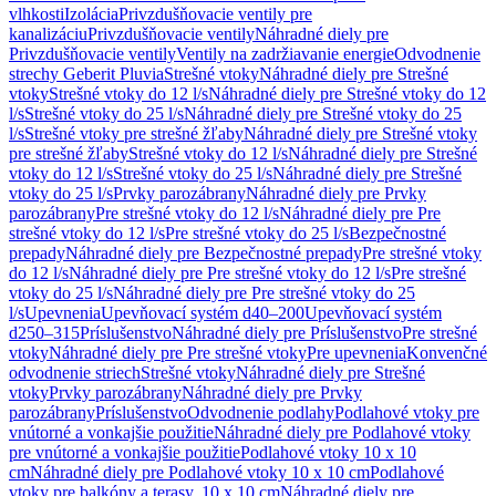
vlhkosti
Izolácia
Privzdušňovacie ventily pre
kanalizáciu
Privzdušňovacie ventily
Náhradné diely pre
Privzdušňovacie ventily
Ventily na zadržiavanie energie
Odvodnenie
strechy Geberit Pluvia
Strešné vtoky
Náhradné diely pre Strešné
vtoky
Strešné vtoky do 12 l/s
Náhradné diely pre Strešné vtoky do 12
l/s
Strešné vtoky do 25 l/s
Náhradné diely pre Strešné vtoky do 25
l/s
Strešné vtoky pre strešné žľaby
Náhradné diely pre Strešné vtoky
pre strešné žľaby
Strešné vtoky do 12 l/s
Náhradné diely pre Strešné
vtoky do 12 l/s
Strešné vtoky do 25 l/s
Náhradné diely pre Strešné
vtoky do 25 l/s
Prvky parozábrany
Náhradné diely pre Prvky
parozábrany
Pre strešné vtoky do 12 l/s
Náhradné diely pre Pre
strešné vtoky do 12 l/s
Pre strešné vtoky do 25 l/s
Bezpečnostné
prepady
Náhradné diely pre Bezpečnostné prepady
Pre strešné vtoky
do 12 l/s
Náhradné diely pre Pre strešné vtoky do 12 l/s
Pre strešné
vtoky do 25 l/s
Náhradné diely pre Pre strešné vtoky do 25
l/s
Upevnenia
Upevňovací systém d40–200
Upevňovací systém
d250–315
Príslušenstvo
Náhradné diely pre Príslušenstvo
Pre strešné
vtoky
Náhradné diely pre Pre strešné vtoky
Pre upevnenia
Konvenčné
odvodnenie striech
Strešné vtoky
Náhradné diely pre Strešné
vtoky
Prvky parozábrany
Náhradné diely pre Prvky
parozábrany
Príslušenstvo
Odvodnenie podlahy
Podlahové vtoky pre
vnútorné a vonkajšie použitie
Náhradné diely pre Podlahové vtoky
pre vnútorné a vonkajšie použitie
Podlahové vtoky 10 x 10
cm
Náhradné diely pre Podlahové vtoky 10 x 10 cm
Podlahové
vtoky pre balkóny a terasy, 10 x 10 cm
Náhradné diely pre