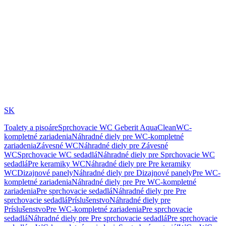
SK
Toalety a pisoáre
Sprchovacie WC Geberit AquaClean
WC-
kompletné zariadenia
Náhradné diely pre WC-kompletné
zariadenia
Závesné WC
Náhradné diely pre Závesné
WC
Sprchovacie WC sedadlá
Náhradné diely pre Sprchovacie WC
sedadlá
Pre keramiky WC
Náhradné diely pre Pre keramiky
WC
Dizajnové panely
Náhradné diely pre Dizajnové panely
Pre WC-
kompletné zariadenia
Náhradné diely pre Pre WC-kompletné
zariadenia
Pre sprchovacie sedadlá
Náhradné diely pre Pre
sprchovacie sedadlá
Príslušenstvo
Náhradné diely pre
Príslušenstvo
Pre WC-kompletné zariadenia
Pre sprchovacie
sedadlá
Náhradné diely pre Pre sprchovacie sedadlá
Pre sprchovacie