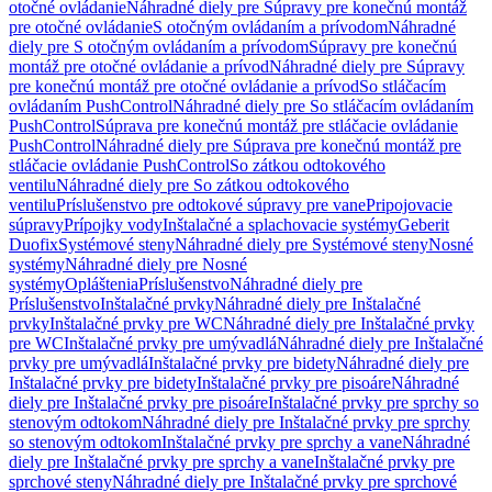
otočné ovládanie
Náhradné diely pre Súpravy pre konečnú montáž
pre otočné ovládanie
S otočným ovládaním a prívodom
Náhradné
diely pre S otočným ovládaním a prívodom
Súpravy pre konečnú
montáž pre otočné ovládanie a prívod
Náhradné diely pre Súpravy
pre konečnú montáž pre otočné ovládanie a prívod
So stláčacím
ovládaním PushControl
Náhradné diely pre So stláčacím ovládaním
PushControl
Súprava pre konečnú montáž pre stláčacie ovládanie
PushControl
Náhradné diely pre Súprava pre konečnú montáž pre
stláčacie ovládanie PushControl
So zátkou odtokového
ventilu
Náhradné diely pre So zátkou odtokového
ventilu
Príslušenstvo pre odtokové súpravy pre vane
Pripojovacie
súpravy
Prípojky vody
Inštalačné a splachovacie systémy
Geberit
Duofix
Systémové steny
Náhradné diely pre Systémové steny
Nosné
systémy
Náhradné diely pre Nosné
systémy
Opláštenia
Príslušenstvo
Náhradné diely pre
Príslušenstvo
Inštalačné prvky
Náhradné diely pre Inštalačné
prvky
Inštalačné prvky pre WC
Náhradné diely pre Inštalačné prvky
pre WC
Inštalačné prvky pre umývadlá
Náhradné diely pre Inštalačné
prvky pre umývadlá
Inštalačné prvky pre bidety
Náhradné diely pre
Inštalačné prvky pre bidety
Inštalačné prvky pre pisoáre
Náhradné
diely pre Inštalačné prvky pre pisoáre
Inštalačné prvky pre sprchy so
stenovým odtokom
Náhradné diely pre Inštalačné prvky pre sprchy
so stenovým odtokom
Inštalačné prvky pre sprchy a vane
Náhradné
diely pre Inštalačné prvky pre sprchy a vane
Inštalačné prvky pre
sprchové steny
Náhradné diely pre Inštalačné prvky pre sprchové