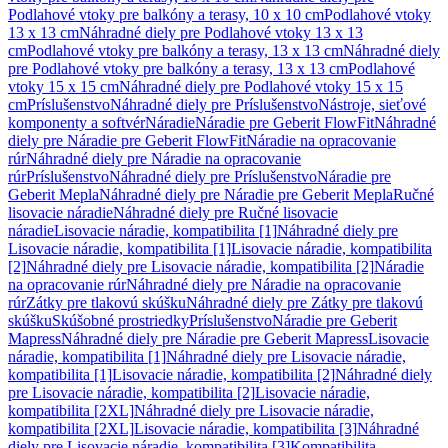
Podlahové vtoky pre balkóny a terasy, 10 x 10 cm
Podlahové vtoky
13 x 13 cm
Náhradné diely pre Podlahové vtoky 13 x 13
cm
Podlahové vtoky pre balkóny a terasy, 13 x 13 cm
Náhradné diely
pre Podlahové vtoky pre balkóny a terasy, 13 x 13 cm
Podlahové
vtoky 15 x 15 cm
Náhradné diely pre Podlahové vtoky 15 x 15
cm
Príslušenstvo
Náhradné diely pre Príslušenstvo
Nástroje, sieťové
komponenty a softvér
Náradie
Náradie pre Geberit FlowFit
Náhradné
diely pre Náradie pre Geberit FlowFit
Náradie na opracovanie
rúr
Náhradné diely pre Náradie na opracovanie
rúr
Príslušenstvo
Náhradné diely pre Príslušenstvo
Náradie pre
Geberit Mepla
Náhradné diely pre Náradie pre Geberit Mepla
Ručné
lisovacie náradie
Náhradné diely pre Ručné lisovacie
náradie
Lisovacie náradie, kompatibilita [1]
Náhradné diely pre
Lisovacie náradie, kompatibilita [1]
Lisovacie náradie, kompatibilita
[2]
Náhradné diely pre Lisovacie náradie, kompatibilita [2]
Náradie
na opracovanie rúr
Náhradné diely pre Náradie na opracovanie
rúr
Zátky pre tlakovú skúšku
Náhradné diely pre Zátky pre tlakovú
skúšku
Skúšobné prostriedky
Príslušenstvo
Náradie pre Geberit
Mapress
Náhradné diely pre Náradie pre Geberit Mapress
Lisovacie
náradie, kompatibilita [1]
Náhradné diely pre Lisovacie náradie,
kompatibilita [1]
Lisovacie náradie, kompatibilita [2]
Náhradné diely
pre Lisovacie náradie, kompatibilita [2]
Lisovacie náradie,
kompatibilita [2XL]
Náhradné diely pre Lisovacie náradie,
kompatibilita [2XL]
Lisovacie náradie, kompatibilita [3]
Náhradné
diely pre Lisovacie náradie, kompatibilita [3]
Kompatibilita