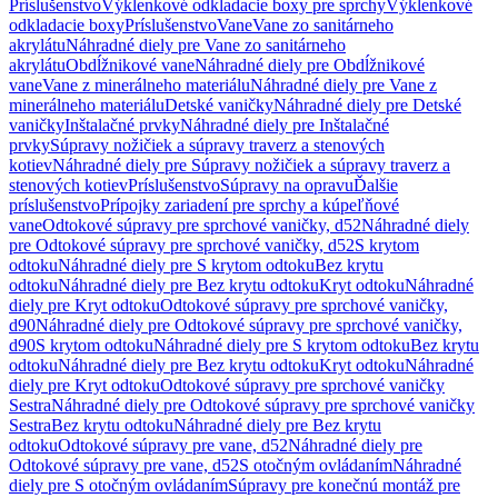
Príslušenstvo
Výklenkové odkladacie boxy pre sprchy
Výklenkové
odkladacie boxy
Príslušenstvo
Vane
Vane zo sanitárneho
akrylátu
Náhradné diely pre Vane zo sanitárneho
akrylátu
Obdĺžnikové vane
Náhradné diely pre Obdĺžnikové
vane
Vane z minerálneho materiálu
Náhradné diely pre Vane z
minerálneho materiálu
Detské vaničky
Náhradné diely pre Detské
vaničky
Inštalačné prvky
Náhradné diely pre Inštalačné
prvky
Súpravy nožičiek a súpravy traverz a stenových
kotiev
Náhradné diely pre Súpravy nožičiek a súpravy traverz a
stenových kotiev
Príslušenstvo
Súpravy na opravu
Ďalšie
príslušenstvo
Prípojky zariadení pre sprchy a kúpeľňové
vane
Odtokové súpravy pre sprchové vaničky, d52
Náhradné diely
pre Odtokové súpravy pre sprchové vaničky, d52
S krytom
odtoku
Náhradné diely pre S krytom odtoku
Bez krytu
odtoku
Náhradné diely pre Bez krytu odtoku
Kryt odtoku
Náhradné
diely pre Kryt odtoku
Odtokové súpravy pre sprchové vaničky,
d90
Náhradné diely pre Odtokové súpravy pre sprchové vaničky,
d90
S krytom odtoku
Náhradné diely pre S krytom odtoku
Bez krytu
odtoku
Náhradné diely pre Bez krytu odtoku
Kryt odtoku
Náhradné
diely pre Kryt odtoku
Odtokové súpravy pre sprchové vaničky
Sestra
Náhradné diely pre Odtokové súpravy pre sprchové vaničky
Sestra
Bez krytu odtoku
Náhradné diely pre Bez krytu
odtoku
Odtokové súpravy pre vane, d52
Náhradné diely pre
Odtokové súpravy pre vane, d52
S otočným ovládaním
Náhradné
diely pre S otočným ovládaním
Súpravy pre konečnú montáž pre