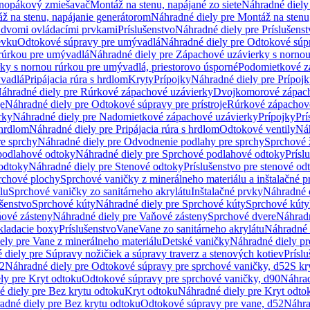
dnopákový zmiešavač
Montáž na stenu, napájané zo siete
Náhradné diely 
ž na stenu, napájanie generátorom
Náhradné diely pre Montáž na stenu
s dvomi ovládacími prvkami
Príslušenstvo
Náhradné diely pre Príslušenst
evku
Odtokové súpravy pre umývadlá
Náhradné diely pre Odtokové súp
rúrkou pre umývadlá
Náhradné diely pre Zápachové uzávierky s norno
ky s nornou rúrkou pre umývadlá, priestorovo úsporné
Podomietkové z
ývadlá
Pripájacia rúra s hrdlom
Kryty
Prípojky
Náhradné diely pre Prípoj
áhradné diely pre Rúrkové zápachové uzávierky
Dvojkomorové zápach
je
Náhradné diely pre Odtokové súpravy pre prístroje
Rúrkové zápachov
rky
Náhradné diely pre Nadomietkové zápachové uzávierky
Prípojky
Prí
 hrdlom
Náhradné diely pre Pripájacia rúra s hrdlom
Odtokové ventily
Náh
e sprchy
Náhradné diely pre Odvodnenie podlahy pre sprchy
Sprchové 
podlahové odtoky
Náhradné diely pre Sprchové podlahové odtoky
Prísl
odtoky
Náhradné diely pre Stenové odtoky
Príslušenstvo pre stenové od
rchové plochy
Sprchové vaničky z minerálneho materiálu a inštalačné 
lu
Sprchové vaničky zo sanitárneho akrylátu
Inštalačné prvky
Náhradné d
ušenstvo
Sprchové kúty
Náhradné diely pre Sprchové kúty
Sprchové kúty
ové zásteny
Náhradné diely pre Vaňové zásteny
Sprchové dvere
Náhradn
ladacie boxy
Príslušenstvo
Vane
Vane zo sanitárneho akrylátu
Náhradné d
ely pre Vane z minerálneho materiálu
Detské vaničky
Náhradné diely pr
diely pre Súpravy nožičiek a súpravy traverz a stenových kotiev
Prísl
52
Náhradné diely pre Odtokové súpravy pre sprchové vaničky, d52
S kr
ly pre Kryt odtoku
Odtokové súpravy pre sprchové vaničky, d90
Náhrad
 diely pre Bez krytu odtoku
Kryt odtoku
Náhradné diely pre Kryt odto
adné diely pre Bez krytu odtoku
Odtokové súpravy pre vane, d52
Náhra