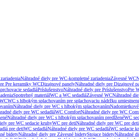
zariadenia
Náhradné diely pre WC-kompletné zariadenia
Závesné WC
N
pre Pre keramiky WC
Dizajnové panely
Náhradné diely pre Dizajnové p
sprchovacie sedadlá
Príslušenstvo
Náhradné diely pre Príslušenstvo
Pre W
iadenia
Spotrebný materiál
WC a WC sedadlá
Závesné WC
Náhradné di
e WC
WC s hlbokým splachovaním pre splachovaciu nádržku umiestne
ovaním
Náhradné diely pre WC s hlbokým splachovaním
Nadomietkové 
radné diely pre WC sedadlá
WC Comfort
Náhradné diely pre WC Comf
žené
Náhradné diely pre WC s hlbokým splachovaním predĺžené
WC sed
iely pre WC sedacie kruhy
WC pre deti
Náhradné diely pre WC pre deti
dlá pre deti
WC sedadlá
Náhradné diely pre WC sedadlá
WC sedacie k
né bidety
Náhradné diely pre Závesné bidety
Stojace bidety
Náhradné die