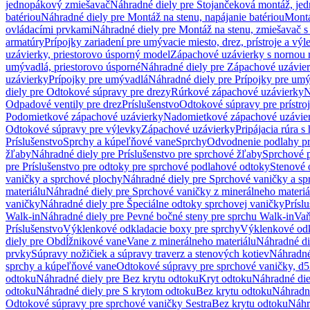
jednopákový zmiešavač
Náhradné diely pre Stojančeková montáž, je
batériou
Náhradné diely pre Montáž na stenu, napájanie batériou
Montá
ovládacími prvkami
Náhradné diely pre Montáž na stenu, zmiešavač 
armatúry
Prípojky zariadení pre umývacie miesto, drez, prístroje a výl
uzávierky, priestorovo úsporný model
Zápachové uzávierky s nornou 
umývadlá, priestorovo úsporné
Náhradné diely pre Zápachové uzávier
uzávierky
Prípojky pre umývadlá
Náhradné diely pre Prípojky pre um
diely pre Odtokové súpravy pre drezy
Rúrkové zápachové uzávierky
N
Odpadové ventily pre drez
Príslušenstvo
Odtokové súpravy pre prístro
Podomietkové zápachové uzávierky
Nadomietkové zápachové uzávie
Odtokové súpravy pre výlevky
Zápachové uzávierky
Pripájacia rúra s
Príslušenstvo
Sprchy a kúpeľňové vane
Sprchy
Odvodnenie podlahy pr
žľaby
Náhradné diely pre Príslušenstvo pre sprchové žľaby
Sprchové 
pre Príslušenstvo pre odtoky pre sprchové podlahové odtoky
Stenové 
vaničky a sprchové plochy
Náhradné diely pre Sprchové vaničky a sp
materiálu
Náhradné diely pre Sprchové vaničky z minerálneho materiá
vaničky
Náhradné diely pre Špeciálne odtoky sprchovej vaničky
Prísl
Walk-in
Náhradné diely pre Pevné bočné steny pre sprchu Walk-in
Vaň
Príslušenstvo
Výklenkové odkladacie boxy pre sprchy
Výklenkové odk
diely pre Obdĺžnikové vane
Vane z minerálneho materiálu
Náhradné di
prvky
Súpravy nožičiek a súpravy traverz a stenových kotiev
Náhradné 
sprchy a kúpeľňové vane
Odtokové súpravy pre sprchové vaničky, d
odtoku
Náhradné diely pre Bez krytu odtoku
Kryt odtoku
Náhradné die
odtoku
Náhradné diely pre S krytom odtoku
Bez krytu odtoku
Náhradné
Odtokové súpravy pre sprchové vaničky Sestra
Bez krytu odtoku
Náhr