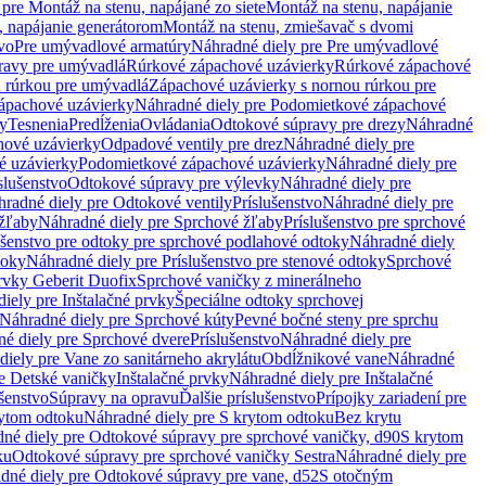
pre Montáž na stenu, napájané zo siete
Montáž na stenu, napájanie
, napájanie generátorom
Montáž na stenu, zmiešavač s dvomi
vo
Pre umývadlové armatúry
Náhradné diely pre Pre umývadlové
ravy pre umývadlá
Rúrkové zápachové uzávierky
Rúrkové zápachové
u rúrkou pre umývadlá
Zápachové uzávierky s nornou rúrkou pre
ápachové uzávierky
Náhradné diely pre Podomietkové zápachové
ky
Tesnenia
Predĺženia
Ovládania
Odtokové súpravy pre drezy
Náhradné
ové uzávierky
Odpadové ventily pre drez
Náhradné diely pre
é uzávierky
Podomietkové zápachové uzávierky
Náhradné diely pre
slušenstvo
Odtokové súpravy pre výlevky
Náhradné diely pre
radné diely pre Odtokové ventily
Príslušenstvo
Náhradné diely pre
žľaby
Náhradné diely pre Sprchové žľaby
Príslušenstvo pre sprchové
ušenstvo pre odtoky pre sprchové podlahové odtoky
Náhradné diely
toky
Náhradné diely pre Príslušenstvo pre stenové odtoky
Sprchové
prvky Geberit Duofix
Sprchové vaničky z minerálneho
iely pre Inštalačné prvky
Špeciálne odtoky sprchovej
Náhradné diely pre Sprchové kúty
Pevné bočné steny pre sprchu
é diely pre Sprchové dvere
Príslušenstvo
Náhradné diely pre
iely pre Vane zo sanitárneho akrylátu
Obdĺžnikové vane
Náhradné
e Detské vaničky
Inštalačné prvky
Náhradné diely pre Inštalačné
ušenstvo
Súpravy na opravu
Ďalšie príslušenstvo
Prípojky zariadení pre
ytom odtoku
Náhradné diely pre S krytom odtoku
Bez krytu
né diely pre Odtokové súpravy pre sprchové vaničky, d90
S krytom
ku
Odtokové súpravy pre sprchové vaničky Sestra
Náhradné diely pre
dné diely pre Odtokové súpravy pre vane, d52
S otočným