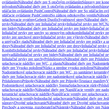
ovládaním
Náhradné diely pre S otočným ovládaním
Súpravy pre kone
prívodom
Náhradné diely pre S otočným ovládaním a prívodom
Súpra
stláčacím ovládaním PushControl
Náhradné diely pre So stláčacím o
stláčacie ovládanie PushControl
So zátkou odtokového ventilu
Náhradn
splachovacie systémy
Geberit Duofix
Systémové steny
Náhradné diely 
prvky
Náhradné diely pre Inštalačné prvky
Inštalačné prvky pre WC
Ná
pre bidety
Náhradné diely pre Inštalačné prvky pre bidety
Inštalačné p
Inštalačné prvky pre sprchy so stenovým odtokom
Inštalačné prvky pr
prvky pre sprchové steny
Inštalačné prvky pre výlevky
Náhradné diely
a umývačky riadu
Náhradné diely pre Inštalačné prvky pre práčky a 
drezy
Náhradné diely pre Inštalačné prvky pre drezy
Inštalačné prvky 
Kombifix
Inštalačné prvky
Náhradné diely pre Inštalačné prvky
Inštal
umývadlá
Inštalačné prvky pre bidety
Náhradné diely pre Inštalačné pr
Inštalačné prvky pre sprchy
Príslušenstvo
Náhradné diely pre Príslušen
splachovacie nádržky pre WC, z plastu
Náhradné diely pre Nadomietk
diely pre Vysoko položené
Nízko a stredne vysoko položené
Náhradné 
Nadomietkové splachovacie nádržky pre WC, zo sanitárnej keramiky
diely pre Splachovacie rúrky pre nadomietkové splachovacie nádržky
Príslušenstvo
Prípojky
Náhradné diely pre Prípojky
Tesniace manžety
V
Podomietkové splachovacie nádržky Sigma
Splachovacie rúrky
Príslu
splachovacie nádržky
Náhradné diely pre Napúšťacie ventily pre nad
keramické splachovacie nádržky
Napúšťacie ventily pre splachovacie
Splachovacie ventily
Jednoduché splachovanie
Náhradné diely pre Je
súpravy
Dvojité splachovanie
Náhradné diely pre Dvojité splachovani
Prechody a spojenia, rozoberateľné
Nástenky
Náhradné diely pre Nás