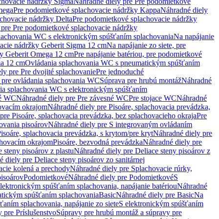
chovacie nádržky Sigma
Náhradné diely pre Pre podomietkové
mega
Pre podomietkové splachovacie nádržky Kappa
Náhradné diely
chovacie nádržky Delta
Pre podomietkové splachovacie nádržky
 pre Pre podomietkové splachovacie nádržky
plachovania WC s elektronickým spúšťaním splachovania
Na napájanie
vacie nádržky Geberit Sigma 12 cm
Na napájanie zo siete, pre
žky Geberit Omega 12 cm
Pre napájanie batériou, pre podomietkové
ma 12 cm
Ovládania splachovania WC s pneumatickým spúšťaním
ly pre Pre dvojité splachovanie
Pre jednoduché
o pre ovládania splachovania WC
Súprava pre hrubú montáž
Náhradné
nia splachovania WC s elektronickým spúšťaním
né WC
Náhradné diely pre Pre závesné WC
Pre stojace WC
Náhradné
hovacím okrajom
Náhradné diely pre Pisoáre, splachovacia prevádzka,
pre Pisoáre, splachovacia prevádzka, bez splachovacieho okraja
Pre
ovania pisoárov
Náhradné diely pre S integrovaným ovládaním
isoáre, splachovacia prevádzka, s krytom/pre kryt
Náhradné diely pre
chovacím okrajom
Pisoáre, bezvodná prevádzka
Náhradné diely pre
e steny pisoárov z plastu
Náhradné diely pre Deliace steny pisoárov z
 diely pre Deliace steny pisoárov zo sanitárnej
acie kolená a prechody
Náhradné diely pre Splachovacie rúrky,
pisoárov
Podomietkové
Náhradné diely pre Podomietkové
S
lektronickým spúšťaním splachovania, napájanie batériou
Náhradné
atickým spúšťaním splachovania
Basic
Náhradné diely pre Basic
Na
ťaním splachovania, napájanie zo siete
S elektronickým spúšťaním
 pre Príslušenstvo
Súpravy pre hrubú montáž a súpravy pre