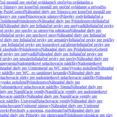
čnú montáž pre otočné ovládanie
S otočným ovládaním a
re Súpravy pre konečnú montáž pre otočné ovládanie a prívod
So
ie PushControl
Náhradné diely pre Súprava pre konečnú montáž pre
úpravy pre vane
Pripojovacie súpravy
Prípojky vody
Inštalačné a
Opláštenia
Príslušenstvo
Náhradné diely pre Príslušenstvo
Inštalačné
lá
Náhradné diely pre Inštalačné prvky pre umývadlá
Inštalačné prvky
čné prvky pre sprchy so stenovým odtokom
Náhradné diely pre
nštalačné prvky pre sprchové steny
Náhradné diely pre Inštalačné
é diely pre Inštalačné prvky pre armatúry
Inštalačné prvky pre práčky
 pre Inštalačné prvky pre konzolové zaťaženie
Inštalačné prvky pre
né zásobníky
Príslušenstvo
Náhradné diely pre Príslušenstvo
Geberit
čné prvky pre umývadlá
Náhradné diely pre Inštalačné prvky pre
é prvky pre pisoáre
Inštalačné prvky pre sprchy
Náhradné diely pre
 upevnenia
Nadomietkové splachovacie nádržky
Nadomietkové
hradné diely pre Umiestnené na WC mise
Vysoko položené
Náhradné
 nádržky pre WC, zo sanitárnej keramiky
Náhradné diely pre
plachovacie rúrky pre nadomietkové splachovacie nádržky
Náhradné
 vysoko položené
Príslušenstvo
Náhradné diely pre
Podomietkové splachovacie nádržky Sigma
Náhradné diely pre
iely pre Napúšťacie ventily
Napúšťacie ventily pre nadomietkové
chovacie nádržky
Náhradné diely pre Napúšťacie ventily pre
acie nádržky Universal
Splachovacie ventily
Náhradné diely pre
 splachovanie
Vnútorné súpravy
Náhradné diely pre Vnútorné
arovky
Prechody a spojenia, rozoberateľné
Náhradné diely pre
adné diely pre Prípojky pre ohrievanie
Príslušenstvo
Izolácie pre rúry