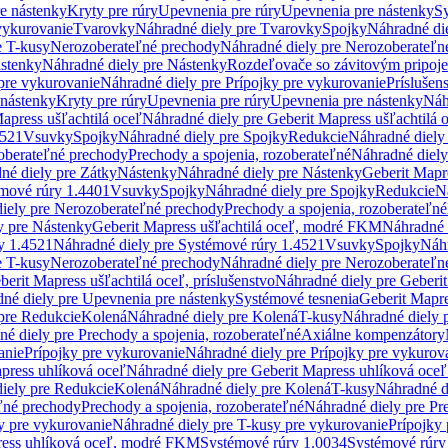
re nástenky
Kryty pre rúry
Upevnenia pre rúry
Upevnenia pre nástenky
Sy
vykurovanie
Tvarovky
Náhradné diely pre Tvarovky
Spojky
Náhradné di
e T-kusy
Nerozoberateľné prechody
Náhradné diely pre Nerozoberateľn
stenky
Náhradné diely pre Nástenky
Rozdeľovače so závitovým pripoj
pre vykurovanie
Náhradné diely pre Prípojky pre vykurovanie
Príslušen
 nástenky
Kryty pre rúry
Upevnenia pre rúry
Upevnenia pre nástenky
Náh
apress ušľachtilá oceľ
Náhradné diely pre Geberit Mapress ušľachtilá 
4521
Vsuvky
Spojky
Náhradné diely pre Spojky
Redukcie
Náhradné diely
oberateľné prechody
Prechody a spojenia, rozoberateľné
Náhradné diely
né diely pre Zátky
Nástenky
Náhradné diely pre Nástenky
Geberit Mapre
émové rúry 1.4401
Vsuvky
Spojky
Náhradné diely pre Spojky
Redukcie
N
iely pre Nerozoberateľné prechody
Prechody a spojenia, rozoberateľné
y pre Nástenky
Geberit Mapress ušľachtilá oceľ, modré FKM
Náhradné 
y 1.4521
Náhradné diely pre Systémové rúry 1.4521
Vsuvky
Spojky
Náhr
e T-kusy
Nerozoberateľné prechody
Náhradné diely pre Nerozoberateľn
berit Mapress ušľachtilá oceľ, príslušenstvo
Náhradné diely pre Geberit
né diely pre Upevnenia pre nástenky
Systémové tesnenia
Geberit Mapr
pre Redukcie
Kolená
Náhradné diely pre Kolená
T-kusy
Náhradné diely 
é diely pre Prechody a spojenia, rozoberateľné
Axiálne kompenzátory
anie
Prípojky pre vykurovanie
Náhradné diely pre Prípojky pre vykurov
press uhlíková oceľ
Náhradné diely pre Geberit Mapress uhlíková oceľ
iely pre Redukcie
Kolená
Náhradné diely pre Kolená
T-kusy
Náhradné d
ľné prechody
Prechody a spojenia, rozoberateľné
Náhradné diely pre Pr
y pre vykurovanie
Náhradné diely pre T-kusy pre vykurovanie
Prípojky
ress uhlíková oceľ, modré FKM
Systémové rúry 1.0034
Systémové rúry