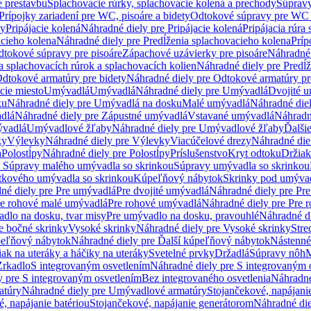
e prestavbu
Splachovacie rúrky, splachovacie kolená a prechody
Súpravy
Prípojky zariadení pre WC, pisoáre a bidety
Odtokové súpravy pre WC 
ky
Pripájacie kolená
Náhradné diely pre Pripájacie kolená
Pripájacia rúra
acieho kolena
Náhradné diely pre Predĺženia splachovacieho kolena
Príp
dtokové súpravy pre pisoáre
Zápachové uzávierky pre pisoáre
Náhradné 
a splachovacích rúrok a splachovacích kolien
Náhradné diely pre Predĺž
dtokové armatúry pre bidety
Náhradné diely pre Odtokové armatúry pr
ie miesto
Umývadlá
Umývadlá
Náhradné diely pre Umývadlá
Dvojité 
ku
Náhradné diely pre Umývadlá na dosku
Malé umývadlá
Náhradné die
dlá
Náhradné diely pre Zápustné umývadlá
Vstavané umývadlá
Náhradn
vadlá
Umývadlové žľaby
Náhradné diely pre Umývadlové žľaby
Ďalši
ky
Výlevky
Náhradné diely pre Výlevky
Viacúčelové drezy
Náhradné die
a
Polostĺpy
Náhradné diely pre Polostĺpy
Príslušenstvo
Kryt odtoku
Držiak
e Súpravy malého umývadla so skrinkou
Súpravy umývadla so skrinkou
tkového umývadla so skrinkou
Kúpeľňový nábytok
Skrinky pod umýva
né diely pre Pre umývadlá
Pre dvojité umývadlá
Náhradné diely pre Pre
re rohové malé umývadlá
Pre rohové umývadlá
Náhradné diely pre Pre 
dlo na dosku, tvar misy
Pre umývadlo na dosku, pravouhlé
Náhradné di
e bočné skrinky
Vysoké skrinky
Náhradné diely pre Vysoké skrinky
Stre
peľňový nábytok
Náhradné diely pre Ďalší kúpeľňový nábytok
Nástenné
ak na uteráky a háčiky na uteráky
Svetelné prvky
Držadlá
Súpravy nôh
M
Zrkadlo
S integrovaným osvetlením
Náhradné diely pre S integrovaným 
y pre S integrovaným osvetlením
Bez integrovaného osvetlenia
Náhradné
atúry
Náhradné diely pre Umývadlové armatúry
Stojančekové, napájanie
, napájanie batériou
Stojančekové, napájanie generátorom
Náhradné die