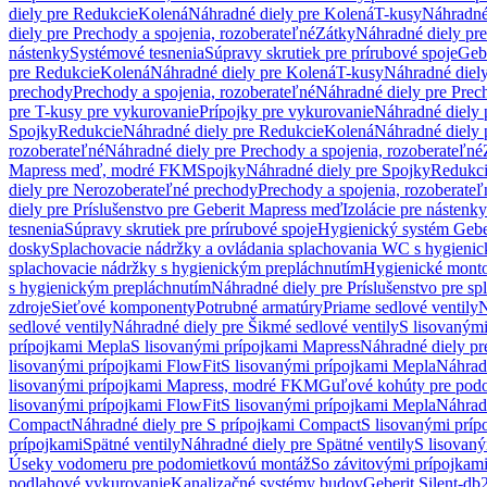
diely pre Redukcie
Kolená
Náhradné diely pre Kolená
T-kusy
Náhradné
diely pre Prechody a spojenia, rozoberateľné
Zátky
Náhradné diely pr
nástenky
Systémové tesnenia
Súpravy skrutiek pre prírubové spoje
Geb
pre Redukcie
Kolená
Náhradné diely pre Kolená
T-kusy
Náhradné diely
prechody
Prechody a spojenia, rozoberateľné
Náhradné diely pre Prech
pre T-kusy pre vykurovanie
Prípojky pre vykurovanie
Náhradné diely 
Spojky
Redukcie
Náhradné diely pre Redukcie
Kolená
Náhradné diely 
rozoberateľné
Náhradné diely pre Prechody a spojenia, rozoberateľné
Mapress meď, modré FKM
Spojky
Náhradné diely pre Spojky
Redukc
diely pre Nerozoberateľné prechody
Prechody a spojenia, rozoberateľ
diely pre Príslušenstvo pre Geberit Mapress meď
Izolácie pre nástenky
tesnenia
Súpravy skrutiek pre prírubové spoje
Hygienický systém Gebe
dosky
Splachovacie nádržky a ovládania splachovania WC s hygieni
splachovacie nádržky s hygienickým prepláchnutím
Hygienické mont
s hygienickým prepláchnutím
Náhradné diely pre Príslušenstvo pre s
zdroje
Sieťové komponenty
Potrubné armatúry
Priame sedlové ventily
N
sedlové ventily
Náhradné diely pre Šikmé sedlové ventily
S lisovanými
prípojkami Mepla
S lisovanými prípojkami Mapress
Náhradné diely pr
lisovanými prípojkami FlowFit
S lisovanými prípojkami Mepla
Náhrad
lisovanými prípojkami Mapress, modré FKM
Guľové kohúty pre pod
lisovanými prípojkami FlowFit
S lisovanými prípojkami Mepla
Náhrad
Compact
Náhradné diely pre S prípojkami Compact
S lisovanými príp
prípojkami
Spätné ventily
Náhradné diely pre Spätné ventily
S lisovan
Úseky vodomeru pre podomietkovú montáž
So závitovými prípojkam
podlahové vykurovanie
Kanalizačné systémy budov
Geberit Silent-db