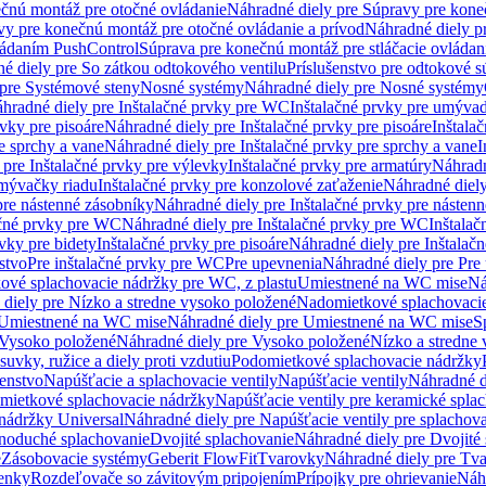
čnú montáž pre otočné ovládanie
Náhradné diely pre Súpravy pre kone
vy pre konečnú montáž pre otočné ovládanie a prívod
Náhradné diely p
vládaním PushControl
Súprava pre konečnú montáž pre stláčacie ovládan
é diely pre So zátkou odtokového ventilu
Príslušenstvo pre odtokové s
pre Systémové steny
Nosné systémy
Náhradné diely pre Nosné systémy
hradné diely pre Inštalačné prvky pre WC
Inštalačné prvky pre umývad
rvky pre pisoáre
Náhradné diely pre Inštalačné prvky pre pisoáre
Inštala
e sprchy a vane
Náhradné diely pre Inštalačné prvky pre sprchy a vane
I
 pre Inštalačné prvky pre výlevky
Inštalačné prvky pre armatúry
Náhradn
umývačky riadu
Inštalačné prvky pre konzolové zaťaženie
Náhradné diely
pre nástenné zásobníky
Náhradné diely pre Inštalačné prvky pre násten
ačné prvky pre WC
Náhradné diely pre Inštalačné prvky pre WC
Inštala
vky pre bidety
Inštalačné prvky pre pisoáre
Náhradné diely pre Inštalačn
stvo
Pre inštalačné prvky pre WC
Pre upevnenia
Náhradné diely pre Pre
ové splachovacie nádržky pre WC, z plastu
Umiestnené na WC mise
Ná
diely pre Nízko a stredne vysoko položené
Nadomietkové splachovacie
Umiestnené na WC mise
Náhradné diely pre Umiestnené na WC mise
S
Vysoko položené
Náhradné diely pre Vysoko položené
Nízko a stredne
suvky, ružice a diely proti vzdutiu
Podomietkové splachovacie nádržky
šenstvo
Napúšťacie a splachovacie ventily
Napúšťacie ventily
Náhradné d
omietkové splachovacie nádržky
Napúšťacie ventily pre keramické spla
 nádržky Universal
Náhradné diely pre Napúšťacie ventily pre splachov
dnoduché splachovanie
Dvojité splachovanie
Náhradné diely pre Dvojité
e
Zásobovacie systémy
Geberit FlowFit
Tvarovky
Náhradné diely pre Tv
tenky
Rozdeľovače so závitovým pripojením
Prípojky pre ohrievanie
Náhr