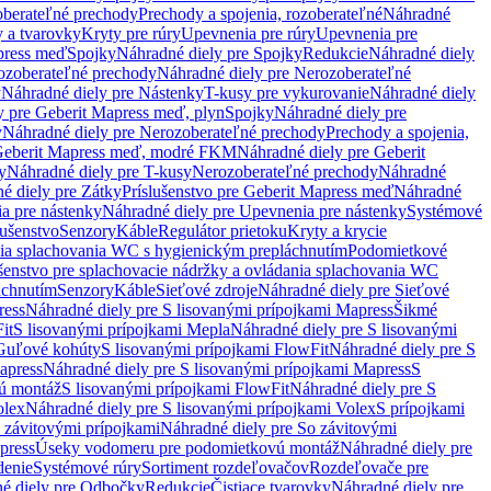
oberateľné prechody
Prechody a spojenia, rozoberateľné
Náhradné
y a tvarovky
Kryty pre rúry
Upevnenia pre rúry
Upevnenia pre
press meď
Spojky
Náhradné diely pre Spojky
Redukcie
Náhradné diely
ozoberateľné prechody
Náhradné diely pre Nerozoberateľné
y
Náhradné diely pre Nástenky
T-kusy pre vykurovanie
Náhradné diely
y pre Geberit Mapress meď, plyn
Spojky
Náhradné diely pre
y
Náhradné diely pre Nerozoberateľné prechody
Prechody a spojenia,
eberit Mapress meď, modré FKM
Náhradné diely pre Geberit
y
Náhradné diely pre T-kusy
Nerozoberateľné prechody
Náhradné
é diely pre Zátky
Príslušenstvo pre Geberit Mapress meď
Náhradné
a pre nástenky
Náhradné diely pre Upevnenia pre nástenky
Systémové
lušenstvo
Senzory
Káble
Regulátor prietoku
Kryty a krycie
nia splachovania WC s hygienickým prepláchnutím
Podomietkové
ušenstvo pre splachovacie nádržky a ovládania splachovania WC
áchnutím
Senzory
Káble
Sieťové zdroje
Náhradné diely pre Sieťové
ress
Náhradné diely pre S lisovanými prípojkami Mapress
Šikmé
it
S lisovanými prípojkami Mepla
Náhradné diely pre S lisovanými
 Guľové kohúty
S lisovanými prípojkami FlowFit
Náhradné diely pre S
apress
Náhradné diely pre S lisovanými prípojkami Mapress
S
ú montáž
S lisovanými prípojkami FlowFit
Náhradné diely pre S
olex
Náhradné diely pre S lisovanými prípojkami Volex
S prípojkami
 závitovými prípojkami
Náhradné diely pre So závitovými
press
Úseky vodomeru pre podomietkovú montáž
Náhradné diely pre
denie
Systémové rúry
Sortiment rozdeľovačov
Rozdeľovače pre
é diely pre Odbočky
Redukcie
Čistiace tvarovky
Náhradné diely pre