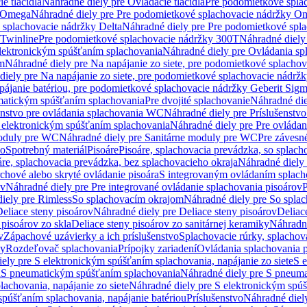
e tlačidlá
Náhradné diely pre Ovládacie tlačidlá
Pre podomietkové spla
y Omega
Náhradné diely pre Pre podomietkové splachovacie nádržky O
 splachovacie nádržky Delta
Náhradné diely pre Pre podomietkové spla
 Twinline
Pre podomietkové splachovacie nádržky 300T
Náhradné diely
lektronickým spúšťaním splachovania
Náhradné diely pre Ovládania s
cm
Náhradné diely pre Na napájanie zo siete, pre podomietkové splacho
diely pre Na napájanie zo siete, pre podomietkové splachovacie nádr
apájanie batériou, pre podomietkové splachovacie nádržky Geberit Sig
matickým spúšťaním splachovania
Pre dvojité splachovanie
Náhradné die
enstvo pre ovládania splachovania WC
Náhradné diely pre Príslušenstv
 elektronickým spúšťaním splachovania
Náhradné diely pre Pre ovláda
oduly pre WC
Náhradné diely pre Sanitárne moduly pre WC
Pre záves
vo
Spotrebný materiál
Pisoáre
Pisoáre, splachovacia prevádzka, so splac
áre, splachovacia prevádzka, bez splachovacieho okraja
Náhradné diely 
chové alebo skryté ovládanie pisoára
S integrovaným ovládaním splach
ov
Náhradné diely pre Pre integrované ovládanie splachovania pisoárov
P
iely pre Rimless
So splachovacím okrajom
Náhradné diely pre So spla
eliace steny pisoárov
Náhradné diely pre Deliace steny pisoárov
Deliac
 pisoárov zo skla
Deliace steny pisoárov zo sanitárnej keramiky
Náhradné
v
Zápachové uzávierky a ich príslušenstvo
Splachovacie rúrky, splachov
ly
Rozdeľovač splachovania
Prípojky zariadení
Ovládania splachovania 
ely pre S elektronickým spúšťaním splachovania, napájanie zo siete
S e
u
S pneumatickým spúšťaním splachovania
Náhradné diely pre S pneum
achovania, napájanie zo siete
Náhradné diely pre S elektronickým spúš
spúšťaním splachovania, napájanie batériou
Príslušenstvo
Náhradné diely