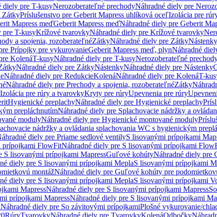
 diely pre T-kusy
Nerozoberateľné prechody
Náhradné diely pre Neroz
e Zátky
Príslušenstvo pre Geberit Mapress uhlíková oceľ
Izolácia pre rúr
erit Mapress meď
Geberit Mapress meď
Náhradné diely pre Geberit Ma
 pre T-kusy
Krížové tvarovky
Náhradné diely pre Krížové tvarovky
Ner
ody a spojenia, rozoberateľné
Zátky
Náhradné diely pre Zátky
Nástenk
pre Prípojky pre vykurovanie
Geberit Mapress meď, plyn
Náhradné diel
pre Kolená
T-kusy
Náhradné diely pre T-kusy
Nerozoberateľné prechod
Zátky
Náhradné diely pre Zátky
Nástenky
Náhradné diely pre Nástenky
G
ie
Náhradné diely pre Redukcie
Kolená
Náhradné diely pre Kolená
T-kus
né
Náhradné diely pre Prechody a spojenia, rozoberateľné
Zátky
Náhradn
Izolácia pre rúry a tvarovky
Kryty pre rúry
Upevnenia pre rúry
Upevneni
rit
Hygienické preplachy
Náhradné diely pre Hygienické preplachy
Prís
ckým prepláchnutím
Náhradné diely pre Splachovacie nádržky a ovláda
ované moduly
Náhradné diely pre Hygienické montované moduly
Prísl
plachovacie nádržky a ovládania splachovania WC s hygienickým prepl
áhradné diely pre Priame sedlové ventily
S lisovanými prípojkami Map
 prípojkami FlowFit
Náhradné diely pre S lisovanými prípojkami FlowF
e S lisovanými prípojkami Mapress
Guľové kohúty
Náhradné diely pre
né diely pre S lisovanými prípojkami Mepla
S lisovanými prípojkami M
omietkovú montáž
Náhradné diely pre Guľové kohúty pre podomietkov
né diely pre S lisovanými prípojkami Mepla
S lisovanými prípojkami V
ojkami Mapress
Náhradné diely pre S lisovanými prípojkami Mapress
So
ými prípojkami Mapress
Náhradné diely pre S lisovanými prípojkami Ma
i
Náhradné diely pre So závitovými prípojkami
Plošné vykurovanie/chla
20
Rúry
Tvarovky
Náhradné diely pre Tvarovky
Kolená
Odbočky
Náhradn