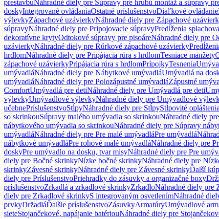
prestavbu
Náhradné diely pre Súpravy pre hrubú montáž a súpravy pr
dosky
Integrované ovládania
Ostatné príslušenstvo
Diaľkové ovládanie
výlevky
Zápachové uzávierky
Náhradné diely pre Zápachové uzávier
súpravy
Náhradné diely pre Pripojovacie súpravy
Predĺženia splachov
dekoratívne kryty
Odtokové súpravy pre pisoáre
Náhradné diely pre O
uzávierky
Náhradné diely pre Rúrkové zápachové uzávierky
Predĺženi
hrdlom
Náhradné diely pre Pripájacia rúra s hrdlom
Tesniace manžety
O
zápachové uzávierky
Pripájacia rúra s hrdlom
Prípojky
Tesnenia
Umývac
umývadlá
Náhradné diely pre Nábytkové umývadlá
Umývadlá na dos
umývadlá
Náhradné diely pre Polozápustné umývadlá
Zápustné umýva
Comfort
Umývadlá pre deti
Náhradné diely pre Umývadlá pre deti
Umý
výlevky
Umývadlové výlevky
Náhradné diely pre Umývadlové výlev
učebne
Príslušenstvo
Stĺpy
Náhradné diely pre Stĺpy
Stĺpovité oplášteni
so skrinkou
Súpravy malého umývadla so skrinkou
Náhradné diely pr
nábytkového umývadla so skrinkou
Náhradné diely pre Súpravy náby
umývadlá
Náhradné diely pre Pre malé umývadlá
Pre umývadlá
Náhrad
nábytkové umývadlá
Pre rohové malé umývadlá
Náhradné diely pre P
dosky
Pre umývadlo na dosku, tvar misy
Náhradné diely pre Pre umýva
diely pre Bočné skrinky
Nízke bočné skrinky
Náhradné diely pre Nízk
skrinky
Závesné skrinky
Náhradné diely pre Závesné skrinky
Ďalší kú
diely pre Príslušenstvo
Priehradky do zásuvky a organizačné boxy
Drži
príslušenstvo
Zrkadlá a zrkadlové skrinky
Zrkadlo
Náhradné diely pre 
diely pre Zrkadlové skrinky
S integrovaným osvetlením
Náhradné diel
prvky
Držadlá
Ďalšie príslušenstvo
Zásuvky
Armatúry
Umývadlové arm
siete
Stojančekové, napájanie batériou
Náhradné diely pre Stojančekové