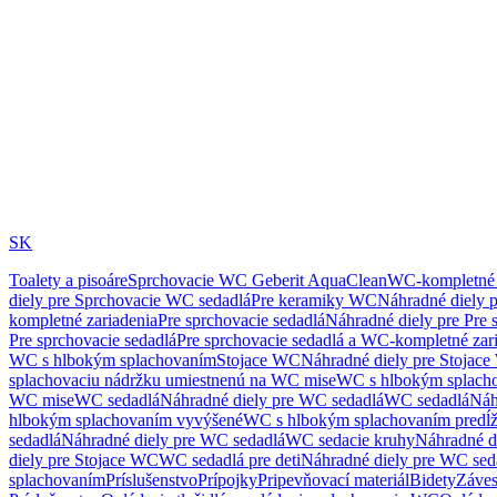
SK
Toalety a pisoáre
Sprchovacie WC Geberit AquaClean
WC-kompletné 
diely pre Sprchovacie WC sedadlá
Pre keramiky WC
Náhradné diely 
kompletné zariadenia
Pre sprchovacie sedadlá
Náhradné diely pre Pre 
Pre sprchovacie sedadlá
Pre sprchovacie sedadlá a WC-kompletné zar
WC s hlbokým splachovaním
Stojace WC
Náhradné diely pre Stojac
splachovaciu nádržku umiestnenú na WC mise
WC s hlbokým splach
WC mise
WC sedadlá
Náhradné diely pre WC sedadlá
WC sedadlá
Náh
hlbokým splachovaním vyvýšené
WC s hlbokým splachovaním predĺ
sedadlá
Náhradné diely pre WC sedadlá
WC sedacie kruhy
Náhradné d
diely pre Stojace WC
WC sedadlá pre deti
Náhradné diely pre WC seda
splachovaním
Príslušenstvo
Prípojky
Pripevňovací materiál
Bidety
Záves