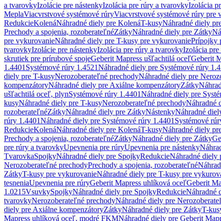
a tvarovky
Izolácie pre nástenky
Izolácia pre rúry a tvarovky
Izolácia p
Mepla
Viacvrstvové systémové rúry
Viacvrstvové systémové rúry pre 
Redukcie
Kolená
Náhradné diely pre Kolená
T-kusy
Náhradné diely pr
Prechody a spojenia, rozoberateľné
Zátky
Náhradné diely pre Zátky
Ná
pre vykurovanie
Náhradné diely pre T-kusy pre vykurovanie
Prípojky 
tvarovky
Izolácie pre nástenky
Izolácia pre rúry a tvarovky
Izolácia pre
skrutiek pre prírubové spoje
Geberit Mapress ušľachtilá oceľ
Geberit M
1.4401
Systémové rúry 1.4521
Náhradné diely pre Systémové rúry 1.
diely pre T-kusy
Nerozoberateľné prechody
Náhradné diely pre Neroz
kompenzátory
Náhradné diely pre Axiálne kompenzátory
Zátky
Náhrad
ušľachtilá oceľ, plyn
Systémové rúry 1.4401
Náhradné diely pre Syst
kusy
Náhradné diely pre T-kusy
Nerozoberateľné prechody
Náhradné d
rozoberateľné
Zátky
Náhradné diely pre Zátky
Nástenky
Náhradné diel
rúry 1.4401
Náhradné diely pre Systémové rúry 1.4401
Systémové rúr
Redukcie
Kolená
Náhradné diely pre Kolená
T-kusy
Náhradné diely pr
Prechody a spojenia, rozoberateľné
Zátky
Náhradné diely pre Zátky
Ge
pre rúry a tvarovky
Upevnenia pre rúry
Upevnenia pre nástenky
Náhrad
Tvarovka
Spojky
Náhradné diely pre Spojky
Redukcie
Náhradné diely 
Nerozoberateľné prechody
Prechody a spojenia, rozoberateľné
Náhradn
Zátky
T-kusy pre vykurovanie
Náhradné diely pre T-kusy pre vykurov
tesnenia
Upevnenia pre rúry
Geberit Mapress uhlíková oceľ
Geberit Ma
1.0215
Vsuvky
Spojky
Náhradné diely pre Spojky
Redukcie
Náhradné d
tvarovky
Nerozoberateľné prechody
Náhradné diely pre Nerozoberate
diely pre Axiálne kompenzátory
Zátky
Náhradné diely pre Zátky
T-kus
Mapress uhlíková oceľ, modré FKM
Náhradné diely pre Geberit Map