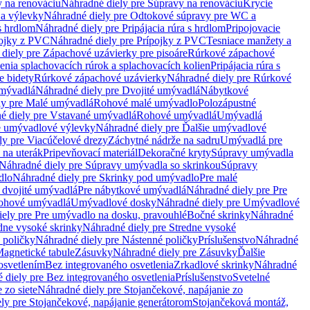
 na renováciu
Náhradné diely pre Súpravy na renováciu
Krycie
a výlevky
Náhradné diely pre Odtokové súpravy pre WC a
 s hrdlom
Náhradné diely pre Pripájacia rúra s hrdlom
Pripojovacie
ojky z PVC
Náhradné diely pre Prípojky z PVC
Tesniace manžety a
diely pre Zápachové uzávierky pre pisoáre
Rúrkové zápachové
enia splachovacích rúrok a splachovacích kolien
Pripájacia rúra s
e bidety
Rúrkové zápachové uzávierky
Náhradné diely pre Rúrkové
umývadlá
Náhradné diely pre Dvojité umývadlá
Nábytkové
ly pre Malé umývadlá
Rohové malé umývadlo
Polozápustné
é diely pre Vstavané umývadlá
Rohové umývadlá
Umývadlá
e umývadlové výlevky
Náhradné diely pre Ďalšie umývadlové
ly pre Viacúčelové drezy
Záchytné nádrže na sadru
Umývadlá pre
 na uterák
Pripevňovací materiál
Dekoračné kryty
Súpravy umývadla
Náhradné diely pre Súpravy umývadla so skrinkou
Súpravy
dlo
Náhradné diely pre Skrinky pod umývadlo
Pre malé
 dvojité umývadlá
Pre nábytkové umývadlá
Náhradné diely pre Pre
rohové umývadlá
Umývadlové dosky
Náhradné diely pre Umývadlové
ely pre Pre umývadlo na dosku, pravouhlé
Bočné skrinky
Náhradné
dne vysoké skrinky
Náhradné diely pre Stredne vysoké
 poličky
Náhradné diely pre Nástenné poličky
Príslušenstvo
Náhradné
agnetické tabule
Zásuvky
Náhradné diely pre Zásuvky
Ďalšie
osvetlením
Bez integrovaného osvetlenia
Zrkadlové skrinky
Náhradné
 diely pre Bez integrovaného osvetlenia
Príslušenstvo
Svetelné
 zo siete
Náhradné diely pre Stojančekové, napájanie zo
ly pre Stojančekové, napájanie generátorom
Stojančeková montáž,