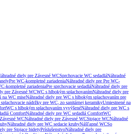
áhradné diely pre Závesné WC
Sprchovacie WC sedadlá
Náhradné
anely
Pre WC-kompletné zariadenia
Náhradné diely pre Pre WC-
C-kompletné zariadenia
Pre sprchovacie sedadlá
Náhradné diely pre
ely pre Závesné WC
WC s hlbokým splachovaním
Náhradné diely pre
nú na WC mise
Náhradné diely pre WC s hlbokým splachovaním pre
splachovacie nádržky pre WC, zo sanitárnej keramiky
Umiestnené na
ort
WC s hlbokým splachovaním vyvýšené
Náhradné diely pre WC s
adlá Comfort
Náhradné diely pre WC sedadlá Comfort
WC
Závesné WC
Náhradné diely pre Závesné WC
Stojace WC
Náhradné
ruhy
Náhradné diely pre WC sedacie kruhy
Nášľapné WC
So
ly pre Stojace bidety
Príslušenstvo
Náhradné diely pre