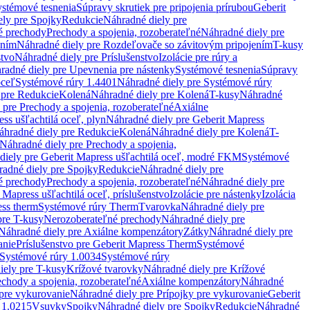
stémové tesnenia
Súpravy skrutiek pre pripojenia prírubou
Geberit
ely pre Spojky
Redukcie
Náhradné diely pre
é prechody
Prechody a spojenia, rozoberateľné
Náhradné diely pre
ením
Náhradné diely pre Rozdeľovače so závitovým pripojením
T-kusy
stvo
Náhradné diely pre Príslušenstvo
Izolácie pre rúry a
radné diely pre Upevnenia pre nástenky
Systémové tesnenia
Súpravy
oceľ
Systémové rúry 1.4401
Náhradné diely pre Systémové rúry
 pre Redukcie
Kolená
Náhradné diely pre Kolená
T-kusy
Náhradné
 pre Prechody a spojenia, rozoberateľné
Axiálne
ss ušľachtilá oceľ, plyn
Náhradné diely pre Geberit Mapress
áhradné diely pre Redukcie
Kolená
Náhradné diely pre Kolená
T-
Náhradné diely pre Prechody a spojenia,
diely pre Geberit Mapress ušľachtilá oceľ, modré FKM
Systémové
adné diely pre Spojky
Redukcie
Náhradné diely pre
é prechody
Prechody a spojenia, rozoberateľné
Náhradné diely pre
 Mapress ušľachtilá oceľ, príslušenstvo
Izolácie pre nástenky
Izolácia
ess therm
Systémové rúry Therm
Tvarovka
Náhradné diely pre
pre T-kusy
Nerozoberateľné prechody
Náhradné diely pre
Náhradné diely pre Axiálne kompenzátory
Zátky
Náhradné diely pre
anie
Príslušenstvo pre Geberit Mapress Therm
Systémové
Systémové rúry 1.0034
Systémové rúry
iely pre T-kusy
Krížové tvarovky
Náhradné diely pre Krížové
echody a spojenia, rozoberateľné
Axiálne kompenzátory
Náhradné
 pre vykurovanie
Náhradné diely pre Prípojky pre vykurovanie
Geberit
 1.0215
Vsuvky
Spojky
Náhradné diely pre Spojky
Redukcie
Náhradné