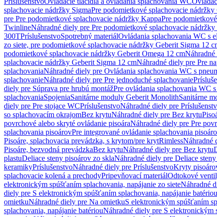
Príslušenstvo
Ovládacie tlačidlá a ovládania splachovania WC
Ovládaci
splachovacie nádržky Sigma
Pre podomietkové splachovacie nádržk
pre Pre podomietkové splachovacie nádržky Kappa
Pre podomietkové
Twinline
Náhradné diely pre Pre podomietkové splachovacie nádržky
300T
Príslušenstvo
Spotrebný materiál
Ovládania splachovania WC s e
zo siete, pre podomietkové splachovacie nádržky Geberit Sigma 12 
podomietkové splachovacie nádržky Geberit Omega 12 cm
Náhradné 
splachovacie nádržky Geberit Sigma 12 cm
Náhradné diely pre Pre n
splachovania
Náhradné diely pre Ovládania splachovania WC s pneu
splachovanie
Náhradné diely pre Pre jednoduché splachovanie
Prísluš
diely pre Súprava pre hrubú montáž
Pre ovládania splachovania WC s
splachovania
Spojenia
Sanitárne moduly Geberit Monolith
Sanitárne m
diely pre Pre stojace WC
Príslušenstvo
Náhradné diely pre Príslušenst
so splachovacím okrajom
Bez krytu
Náhradné diely pre Bez krytu
Piso
povrchové alebo skryté ovládanie pisoára
Náhradné diely pre Pre povr
splachovania pisoárov
Pre integrované ovládanie splachovania pisoár
Pisoáre, splachovacia prevádzka, s krytom/pre kryt
Rimless
Náhradné d
Pisoáre, bezvodná prevádzka
Bez krytu
Náhradné diely pre Bez krytu
D
plastu
Deliace steny pisoárov zo skla
Náhradné diely pre Deliace steny
keramiky
Príslušenstvo
Náhradné diely pre Príslušenstvo
Kryty pisoáro
splachovacie kolená a prechody
Pripevňovací materiál
Odtokové venti
elektronickým spúšťaním splachovania, napájanie zo siete
Náhradné di
diely pre S elektronickým spúšťaním splachovania, napájanie batério
omietku
Náhradné diely pre Na omietku
S elektronickým spúšťaním spl
splachovania, napájanie batériou
Náhradné diely pre S elektronickým 