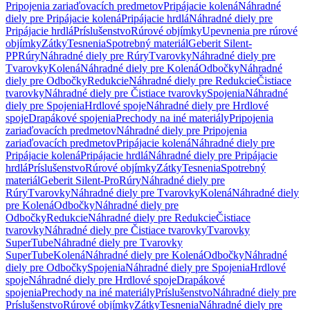
Pripojenia zariaďovacích predmetov
Pripájacie kolená
Náhradné
diely pre Pripájacie kolená
Pripájacie hrdlá
Náhradné diely pre
Pripájacie hrdlá
Príslušenstvo
Rúrové objímky
Upevnenia pre rúrové
objímky
Zátky
Tesnenia
Spotrebný materiál
Geberit Silent-
PP
Rúry
Náhradné diely pre Rúry
Tvarovky
Náhradné diely pre
Tvarovky
Kolená
Náhradné diely pre Kolená
Odbočky
Náhradné
diely pre Odbočky
Redukcie
Náhradné diely pre Redukcie
Čistiace
tvarovky
Náhradné diely pre Čistiace tvarovky
Spojenia
Náhradné
diely pre Spojenia
Hrdlové spoje
Náhradné diely pre Hrdlové
spoje
Drapákové spojenia
Prechody na iné materiály
Pripojenia
zariaďovacích predmetov
Náhradné diely pre Pripojenia
zariaďovacích predmetov
Pripájacie kolená
Náhradné diely pre
Pripájacie kolená
Pripájacie hrdlá
Náhradné diely pre Pripájacie
hrdlá
Príslušenstvo
Rúrové objímky
Zátky
Tesnenia
Spotrebný
materiál
Geberit Silent-Pro
Rúry
Náhradné diely pre
Rúry
Tvarovky
Náhradné diely pre Tvarovky
Kolená
Náhradné diely
pre Kolená
Odbočky
Náhradné diely pre
Odbočky
Redukcie
Náhradné diely pre Redukcie
Čistiace
tvarovky
Náhradné diely pre Čistiace tvarovky
Tvarovky
SuperTube
Náhradné diely pre Tvarovky
SuperTube
Kolená
Náhradné diely pre Kolená
Odbočky
Náhradné
diely pre Odbočky
Spojenia
Náhradné diely pre Spojenia
Hrdlové
spoje
Náhradné diely pre Hrdlové spoje
Drapákové
spojenia
Prechody na iné materiály
Príslušenstvo
Náhradné diely pre
Príslušenstvo
Rúrové objímky
Zátky
Tesnenia
Náhradné diely pre