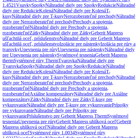
1.4521
Vsuvky
Spojky
Náhradné diely pre Spojky
Redukcie
Náhradné
diely pre Redukcie
Kolená
Náhradné diely pre Kolená
T-
kusy
Náhradné diely pre T-kusy
Nerozoberateľné prechody
Náhradné
diely pre Nerozoberateľné prechody
Prechody a spojenia,
rozoberateľné
Náhradné diely pre Prechody a spojenia,
rozoberateľné
Zátky
Náhradné diely pre Zátky
Geberit Mapress
ušľachtilá oceľ, príslušenstvo
Náhradné diely pre Geberit Mapress
ušľachtilá oceľ, príslušenstvo
Izolácie pre nástenky
Izolácia pre rúry a
tvarovky
Upevnenia pre rúry
Upevnenia pre nástenky
Náhradné diely
pre Upevnenia pre nástenky
Systémové tesnenia
Geberit Mapress
therm
Systémové rúry Therm
Tvarovka
Náhradné diely pre
Tvarovka
Spojky
Náhradné diely pre Spojky
Redukcie
Náhradné
diely pre Redukcie
Kolená
Náhradné diely pre Kolená
T-
kusy
Náhradné diely pre T-kusy
Nerozoberateľné prechody
Náhradné
diely pre Nerozoberateľné prechody
Prechody a spojenia,
rozoberateľné
Náhradné diely pre Prechody a spojenia,
rozoberateľné
Axiálne kompenzátory
Náhradné diely pre Axiálne
kompenzátory
Zátky
Náhradné diely pre Zátky
T-kusy pre
vykurovanie
Náhradné diely pre T-kusy pre vykurovanie
Prípojky
pre vykurovanie
Náhradné diely pre Prípojky pre
vykurovanie
Príslušenstvo pre Geberit Mapress Therm
Systémové
tesnenia
Upevnenia pre rúry
Geberit Mapress uhlíková oceľ
Geberit
Mapress uhlíková oceľ
Náhradné diely pre Geberit Mapress
uhlíková oceľ
Systémové rúry 1.0034
Systémové rúry