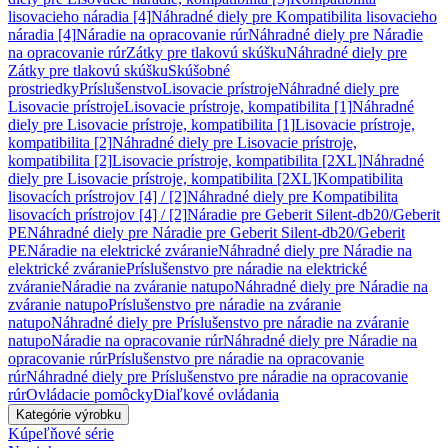
lisovacieho náradia [4]
Náhradné diely pre Kompatibilita lisovacieho
náradia [4]
Náradie na opracovanie rúr
Náhradné diely pre Náradie
na opracovanie rúr
Zátky pre tlakovú skúšku
Náhradné diely pre
Zátky pre tlakovú skúšku
Skúšobné
prostriedky
Príslušenstvo
Lisovacie prístroje
Náhradné diely pre
Lisovacie prístroje
Lisovacie prístroje, kompatibilita [1]
Náhradné
diely pre Lisovacie prístroje, kompatibilita [1]
Lisovacie prístroje,
kompatibilita [2]
Náhradné diely pre Lisovacie prístroje,
kompatibilita [2]
Lisovacie prístroje, kompatibilita [2XL]
Náhradné
diely pre Lisovacie prístroje, kompatibilita [2XL]
Kompatibilita
lisovacích prístrojov [4] / [2]
Náhradné diely pre Kompatibilita
lisovacích prístrojov [4] / [2]
Náradie pre Geberit Silent-db20/Geberit
PE
Náhradné diely pre Náradie pre Geberit Silent-db20/Geberit
PE
Náradie na elektrické zváranie
Náhradné diely pre Náradie na
elektrické zváranie
Príslušenstvo pre náradie na elektrické
zváranie
Náradie na zváranie natupo
Náhradné diely pre Náradie na
zváranie natupo
Príslušenstvo pre náradie na zváranie
natupo
Náhradné diely pre Príslušenstvo pre náradie na zváranie
natupo
Náradie na opracovanie rúr
Náhradné diely pre Náradie na
opracovanie rúr
Príslušenstvo pre náradie na opracovanie
rúr
Náhradné diely pre Príslušenstvo pre náradie na opracovanie
rúr
Ovládacie pomôcky
Diaľkové ovládania
Kategórie výrobku
Kúpeľňové série