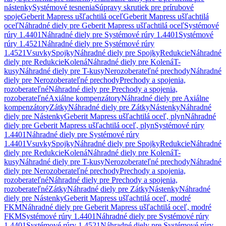
nástenky
Systémové tesnenia
Súpravy skrutiek pre prírubové
spoje
Geberit Mapress ušľachtilá oceľ
Geberit Mapress ušľachtilá
oceľ
Náhradné diely pre Geberit Mapress ušľachtilá oceľ
Systémové
rúry 1.4401
Náhradné diely pre Systémové rúry 1.4401
Systémové
rúry 1.4521
Náhradné diely pre Systémové rúry
1.4521
Vsuvky
Spojky
Náhradné diely pre Spojky
Redukcie
Náhradné
diely pre Redukcie
Kolená
Náhradné diely pre Kolená
T-
kusy
Náhradné diely pre T-kusy
Nerozoberateľné prechody
Náhradné
diely pre Nerozoberateľné prechody
Prechody a spojenia,
rozoberateľné
Náhradné diely pre Prechody a spojenia,
rozoberateľné
Axiálne kompenzátory
Náhradné diely pre Axiálne
kompenzátory
Zátky
Náhradné diely pre Zátky
Nástenky
Náhradné
diely pre Nástenky
Geberit Mapress ušľachtilá oceľ, plyn
Náhradné
diely pre Geberit Mapress ušľachtilá oceľ, plyn
Systémové rúry
1.4401
Náhradné diely pre Systémové rúry
1.4401
Vsuvky
Spojky
Náhradné diely pre Spojky
Redukcie
Náhradné
diely pre Redukcie
Kolená
Náhradné diely pre Kolená
T-
kusy
Náhradné diely pre T-kusy
Nerozoberateľné prechody
Náhradné
diely pre Nerozoberateľné prechody
Prechody a spojenia,
rozoberateľné
Náhradné diely pre Prechody a spojenia,
rozoberateľné
Zátky
Náhradné diely pre Zátky
Nástenky
Náhradné
diely pre Nástenky
Geberit Mapress ušľachtilá oceľ, modré
FKM
Náhradné diely pre Geberit Mapress ušľachtilá oceľ, modré
FKM
Systémové rúry 1.4401
Náhradné diely pre Systémové rúry
1.4401
Systémové rúry 1.4521
Náhradné diely pre Systémové rúry