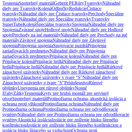
Tesnenia
Spotrebný materiál
Geberit PE
Rúry
Tvarovky
Náhradné
diely pre Tvarovky
Kolená
Odbočky
Redukcie
Čistiace
tvarovky
Náhradné diely pre Čistiace tvarovky
Prechody
Špeciálne
tvarovky
Náhradné diely pre Špeciálne tvarovky
Tvarovky
SuperTube
Kolená
Špeciálne tvarovky
Spojenia
Náhradné diely pre
Spojenia
Zvárané spoje
Hrdlové spoje
Náhradné diely pre Hrdlové
spoje
Prechody na iné materiály
Náhradné diely pre Prechody na iné
materiály
Závitové spojenia
Náhradné diely pre Závitové
spojenia
Pripojenia spojenia
Spojovacie puzdrá
Pripojenia
zariaďovacích predmetov
Náhradné diely pre Pripojenia
zariaďovacích predmetov
Pripájacie kolená
Náhradné diely pre
Pripájacie kolená
Pripájacie hrdlá
Náhradné diely pre Pripájacie
hrdlá
Pripájacie hrdlá
Náhradné diely pre Pripájacie hrdlá
Rúrkové
zápachové uzávierky
Náhradné diely pre Rúrkové zápachové
uzávierky
Zápachové uzávierky v tvare "S"
Náhradné diely pre
Zápachové uzávierky v tvare "S"
Príslušenstvo
Rúrové
objímky
Upevnenia pre rúrové objímky
Nosné
žľaby
Zátky
Tesnenia
Kryty pre hrubú montáž pre servisný
otvor
Spotrebný materiál
Protipožiarna ochrana, akustická izolácia a
ochrana proti vlhkosti
Protipožiarna ochrana
Náhradné diely pre
Protipožiarna ochrana
Protipožiarna ochrana pre odvodňovacie
systémy
Náhradné diely pre Protipožiarna ochrana pre odvodňovacie
systémy
Akustická izolácia
Izolácie pre zníženie hluku šíreného
konštrukciou
Izolácie pre zníženie hluku šíreného konštrukciou a
izolácia hluku šíriaceho sa vzduchom
Ochrana proti