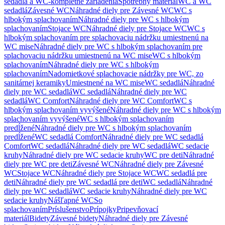
sedadlá a WC-kompletné zariadenia
Spotrebný materiál
WC a WC
sedadlá
Závesné WC
Náhradné diely pre Závesné WC
WC s
hlbokým splachovaním
Náhradné diely pre WC s hlbokým
splachovaním
Stojace WC
Náhradné diely pre Stojace WC
WC s
hlbokým splachovaním pre splachovaciu nádržku umiestnenú na
WC mise
Náhradné diely pre WC s hlbokým splachovaním pre
splachovaciu nádržku umiestnenú na WC mise
WC s hlbokým
splachovaním
Náhradné diely pre WC s hlbokým
splachovaním
Nadomietkové splachovacie nádržky pre WC, zo
sanitárnej keramiky
Umiestnené na WC mise
WC sedadlá
Náhradné
diely pre WC sedadlá
WC sedadlá
Náhradné diely pre WC
sedadlá
WC Comfort
Náhradné diely pre WC Comfort
WC s
hlbokým splachovaním vyvýšené
Náhradné diely pre WC s hlbokým
splachovaním vyvýšené
WC s hlbokým splachovaním
predĺžené
Náhradné diely pre WC s hlbokým splachovaním
predĺžené
WC sedadlá Comfort
Náhradné diely pre WC sedadlá
Comfort
WC sedadlá
Náhradné diely pre WC sedadlá
WC sedacie
kruhy
Náhradné diely pre WC sedacie kruhy
WC pre deti
Náhradné
diely pre WC pre deti
Závesné WC
Náhradné diely pre Závesné
WC
Stojace WC
Náhradné diely pre Stojace WC
WC sedadlá pre
deti
Náhradné diely pre WC sedadlá pre deti
WC sedadlá
Náhradné
diely pre WC sedadlá
WC sedacie kruhy
Náhradné diely pre WC
sedacie kruhy
Nášľapné WC
So
splachovaním
Príslušenstvo
Prípojky
Pripevňovací
materiál
Bidety
Závesné bidety
Náhradné diely pre Závesné