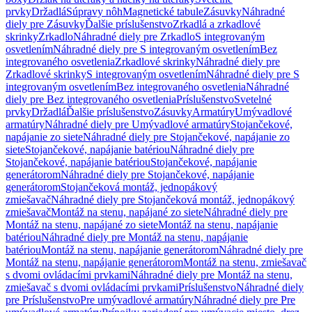
prvky
Držadlá
Súpravy nôh
Magnetické tabule
Zásuvky
Náhradné
diely pre Zásuvky
Ďalšie príslušenstvo
Zrkadlá a zrkadlové
skrinky
Zrkadlo
Náhradné diely pre Zrkadlo
S integrovaným
osvetlením
Náhradné diely pre S integrovaným osvetlením
Bez
integrovaného osvetlenia
Zrkadlové skrinky
Náhradné diely pre
Zrkadlové skrinky
S integrovaným osvetlením
Náhradné diely pre S
integrovaným osvetlením
Bez integrovaného osvetlenia
Náhradné
diely pre Bez integrovaného osvetlenia
Príslušenstvo
Svetelné
prvky
Držadlá
Ďalšie príslušenstvo
Zásuvky
Armatúry
Umývadlové
armatúry
Náhradné diely pre Umývadlové armatúry
Stojančekové,
napájanie zo siete
Náhradné diely pre Stojančekové, napájanie zo
siete
Stojančekové, napájanie batériou
Náhradné diely pre
Stojančekové, napájanie batériou
Stojančekové, napájanie
generátorom
Náhradné diely pre Stojančekové, napájanie
generátorom
Stojančeková montáž, jednopákový
zmiešavač
Náhradné diely pre Stojančeková montáž, jednopákový
zmiešavač
Montáž na stenu, napájané zo siete
Náhradné diely pre
Montáž na stenu, napájané zo siete
Montáž na stenu, napájanie
batériou
Náhradné diely pre Montáž na stenu, napájanie
batériou
Montáž na stenu, napájanie generátorom
Náhradné diely pre
Montáž na stenu, napájanie generátorom
Montáž na stenu, zmiešavač
s dvomi ovládacími prvkami
Náhradné diely pre Montáž na stenu,
zmiešavač s dvomi ovládacími prvkami
Príslušenstvo
Náhradné diely
pre Príslušenstvo
Pre umývadlové armatúry
Náhradné diely pre Pre