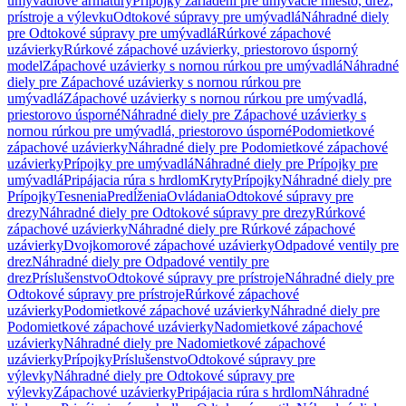
umývadlové armatúry
Prípojky zariadení pre umývacie miesto, drez,
prístroje a výlevku
Odtokové súpravy pre umývadlá
Náhradné diely
pre Odtokové súpravy pre umývadlá
Rúrkové zápachové
uzávierky
Rúrkové zápachové uzávierky, priestorovo úsporný
model
Zápachové uzávierky s nornou rúrkou pre umývadlá
Náhradné
diely pre Zápachové uzávierky s nornou rúrkou pre
umývadlá
Zápachové uzávierky s nornou rúrkou pre umývadlá,
priestorovo úsporné
Náhradné diely pre Zápachové uzávierky s
nornou rúrkou pre umývadlá, priestorovo úsporné
Podomietkové
zápachové uzávierky
Náhradné diely pre Podomietkové zápachové
uzávierky
Prípojky pre umývadlá
Náhradné diely pre Prípojky pre
umývadlá
Pripájacia rúra s hrdlom
Kryty
Prípojky
Náhradné diely pre
Prípojky
Tesnenia
Predĺženia
Ovládania
Odtokové súpravy pre
drezy
Náhradné diely pre Odtokové súpravy pre drezy
Rúrkové
zápachové uzávierky
Náhradné diely pre Rúrkové zápachové
uzávierky
Dvojkomorové zápachové uzávierky
Odpadové ventily pre
drez
Náhradné diely pre Odpadové ventily pre
drez
Príslušenstvo
Odtokové súpravy pre prístroje
Náhradné diely pre
Odtokové súpravy pre prístroje
Rúrkové zápachové
uzávierky
Podomietkové zápachové uzávierky
Náhradné diely pre
Podomietkové zápachové uzávierky
Nadomietkové zápachové
uzávierky
Náhradné diely pre Nadomietkové zápachové
uzávierky
Prípojky
Príslušenstvo
Odtokové súpravy pre
výlevky
Náhradné diely pre Odtokové súpravy pre
výlevky
Zápachové uzávierky
Pripájacia rúra s hrdlom
Náhradné