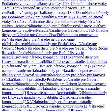
Podlahové vtoky pre balkóny a terasy, 10 x 10 cm
Podlahové vtoky
13 x 13 cm
Náhradné diely pre Podlahové vtoky 13 x 13
cm
Podlahové vtoky pre balkóny a terasy, 13 x 13 cm
Náhradné diely
pre Podlahové vtoky pre balkóny a terasy, 13 x 13 cm
Podlahové
vtoky 15 x 15 cm
Náhradné diely pre Podlahové vtoky 15 x 15
cm
Príslušenstvo
Náhradné diely pre Príslušenstvo
Nástroje, sieťové
komponenty a softvér
Náradie
Náradie pre Geberit FlowFit
Náhradné
diely pre Náradie pre Geberit FlowFit
Náradie na opracovanie
rúr
Náhradné diely pre Náradie na opracovanie
rúr
Príslušenstvo
Náhradné diely pre Príslušenstvo
Náradie pre
Geberit Mepla
Náhradné diely pre Náradie pre Geberit Mepla
Ručné
lisovacie náradie
Náhradné diely pre Ručné lisovacie
náradie
Lisovacie náradie, kompatibilita [1]
Náhradné diely pre
Lisovacie náradie, kompatibilita [1]
Lisovacie náradie, kompatibilita
[2]
Náhradné diely pre Lisovacie náradie, kompatibilita [2]
Náradie
na opracovanie rúr
Náhradné diely pre Náradie na opracovanie
rúr
Zátky pre tlakovú skúšku
Náhradné diely pre Zátky pre tlakovú
skúšku
Skúšobné prostriedky
Príslušenstvo
Náradie pre Geberit
Mapress
Náhradné diely pre Náradie pre Geberit Mapress
Lisovacie
náradie, kompatibilita [1]
Náhradné diely pre Lisovacie náradie,
kompatibilita [1]
Lisovacie náradie, kompatibilita [2]
Náhradné diely
pre Lisovacie náradie, kompatibilita [2]
Lisovacie náradie,
kompatibilita [2XL]
Náhradné diely pre Lisovacie náradie,
kompatibilita [2XL]
Lisovacie náradie, kompatibilita [3]
Náhradné
diely pre Lisovacie náradie, kompatibilita [3]
Kompatibilita