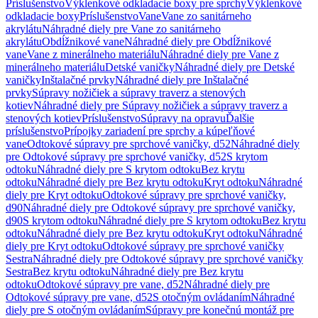
Príslušenstvo
Výklenkové odkladacie boxy pre sprchy
Výklenkové
odkladacie boxy
Príslušenstvo
Vane
Vane zo sanitárneho
akrylátu
Náhradné diely pre Vane zo sanitárneho
akrylátu
Obdĺžnikové vane
Náhradné diely pre Obdĺžnikové
vane
Vane z minerálneho materiálu
Náhradné diely pre Vane z
minerálneho materiálu
Detské vaničky
Náhradné diely pre Detské
vaničky
Inštalačné prvky
Náhradné diely pre Inštalačné
prvky
Súpravy nožičiek a súpravy traverz a stenových
kotiev
Náhradné diely pre Súpravy nožičiek a súpravy traverz a
stenových kotiev
Príslušenstvo
Súpravy na opravu
Ďalšie
príslušenstvo
Prípojky zariadení pre sprchy a kúpeľňové
vane
Odtokové súpravy pre sprchové vaničky, d52
Náhradné diely
pre Odtokové súpravy pre sprchové vaničky, d52
S krytom
odtoku
Náhradné diely pre S krytom odtoku
Bez krytu
odtoku
Náhradné diely pre Bez krytu odtoku
Kryt odtoku
Náhradné
diely pre Kryt odtoku
Odtokové súpravy pre sprchové vaničky,
d90
Náhradné diely pre Odtokové súpravy pre sprchové vaničky,
d90
S krytom odtoku
Náhradné diely pre S krytom odtoku
Bez krytu
odtoku
Náhradné diely pre Bez krytu odtoku
Kryt odtoku
Náhradné
diely pre Kryt odtoku
Odtokové súpravy pre sprchové vaničky
Sestra
Náhradné diely pre Odtokové súpravy pre sprchové vaničky
Sestra
Bez krytu odtoku
Náhradné diely pre Bez krytu
odtoku
Odtokové súpravy pre vane, d52
Náhradné diely pre
Odtokové súpravy pre vane, d52
S otočným ovládaním
Náhradné
diely pre S otočným ovládaním
Súpravy pre konečnú montáž pre