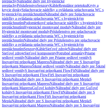
preplachy
Náhradné diely pre Hygienické
preplachy
Príslušenstvo
Senzory
Káble
Regulátor prietoku
Kryty a
krycie dosky
Splachovacie nádržky a ovládania splachovania WC s
hygienickým prepláchnutím
Náhradné diely pre Splachovacie
nádržky a ovládania splachovania WC s hygienickým
prepláchnutím
Podomietkové splachovacie nádržky s hygienickým
prepláchnutím
Hygienické montované moduly
Náhradné diely pre
Hygienické montované moduly
Príslušenstvo pre splachovacie
nádržky a ovládania splachovania WC s hygienickým
prepláchnutím
Náhradné diely pre Príslušenstvo pre splachovacie
nádržky a ovládania splachovania WC s hygienickým
prepláchnutím
Senzory
Káble
Sieťové zdroje
Náhradné diely pre
Sieťové zdroje
Sieťové komponenty
Potrubné armatúry
Priame
sedlové ventily
Náhradné diely pre Priame sedlové ventily
S
lisovanými prípojkami Mapress
Náhradné diely pre S lisovanými
prípojkami Mapress
Šikmé sedlové ventily
Náhradné diely pre Šikmé
sedlové ventily
S lisovanými prípojkami FlowFit
Náhradné diely pre
S lisovanými prípojkami FlowFit
S lisovanými prípojkami
Mepla
Náhradné diely pre S lisovanými prípojkami Mepla
S
lisovanými prípojkami Mapress
Náhradné diely pre S lisovanými
prípojkami Mapress
Guľové kohúty
Náhradné diely pre Guľové
kohúty
S lisovanými prípojkami FlowFit
Náhradné diely pre S
lisovanými prípojkami FlowFit
S lisovanými prípojkami
Mepla
Náhradné diely pre S lisovanými prípojkami Mepla
S
lisovanými prípojkami Mapress
Náhradné diely pre S lisovanými