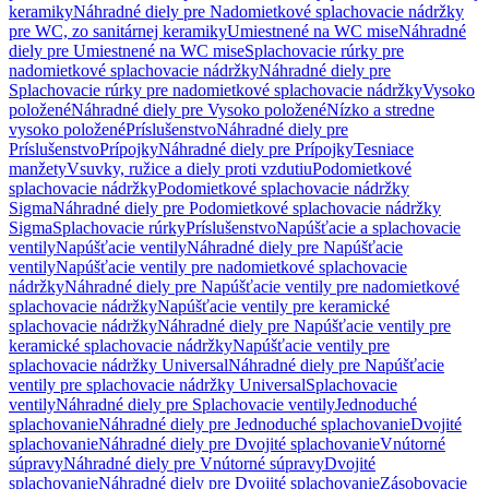
keramiky
Náhradné diely pre Nadomietkové splachovacie nádržky
pre WC, zo sanitárnej keramiky
Umiestnené na WC mise
Náhradné
diely pre Umiestnené na WC mise
Splachovacie rúrky pre
nadomietkové splachovacie nádržky
Náhradné diely pre
Splachovacie rúrky pre nadomietkové splachovacie nádržky
Vysoko
položené
Náhradné diely pre Vysoko položené
Nízko a stredne
vysoko položené
Príslušenstvo
Náhradné diely pre
Príslušenstvo
Prípojky
Náhradné diely pre Prípojky
Tesniace
manžety
Vsuvky, ružice a diely proti vzdutiu
Podomietkové
splachovacie nádržky
Podomietkové splachovacie nádržky
Sigma
Náhradné diely pre Podomietkové splachovacie nádržky
Sigma
Splachovacie rúrky
Príslušenstvo
Napúšťacie a splachovacie
ventily
Napúšťacie ventily
Náhradné diely pre Napúšťacie
ventily
Napúšťacie ventily pre nadomietkové splachovacie
nádržky
Náhradné diely pre Napúšťacie ventily pre nadomietkové
splachovacie nádržky
Napúšťacie ventily pre keramické
splachovacie nádržky
Náhradné diely pre Napúšťacie ventily pre
keramické splachovacie nádržky
Napúšťacie ventily pre
splachovacie nádržky Universal
Náhradné diely pre Napúšťacie
ventily pre splachovacie nádržky Universal
Splachovacie
ventily
Náhradné diely pre Splachovacie ventily
Jednoduché
splachovanie
Náhradné diely pre Jednoduché splachovanie
Dvojité
splachovanie
Náhradné diely pre Dvojité splachovanie
Vnútorné
súpravy
Náhradné diely pre Vnútorné súpravy
Dvojité
splachovanie
Náhradné diely pre Dvojité splachovanie
Zásobovacie