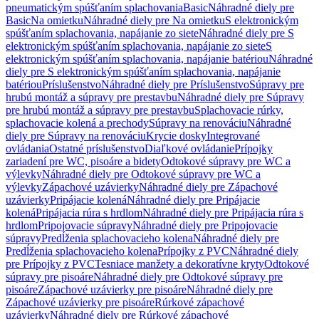
pneumatickým spúšťaním splachovania
Basic
Náhradné diely pre
Basic
Na omietku
Náhradné diely pre Na omietku
S elektronickým
spúšťaním splachovania, napájanie zo siete
Náhradné diely pre S
elektronickým spúšťaním splachovania, napájanie zo siete
S
elektronickým spúšťaním splachovania, napájanie batériou
Náhradné
diely pre S elektronickým spúšťaním splachovania, napájanie
batériou
Príslušenstvo
Náhradné diely pre Príslušenstvo
Súpravy pre
hrubú montáž a súpravy pre prestavbu
Náhradné diely pre Súpravy
pre hrubú montáž a súpravy pre prestavbu
Splachovacie rúrky,
splachovacie kolená a prechody
Súpravy na renováciu
Náhradné
diely pre Súpravy na renováciu
Krycie dosky
Integrované
ovládania
Ostatné príslušenstvo
Diaľkové ovládanie
Prípojky
zariadení pre WC, pisoáre a bidety
Odtokové súpravy pre WC a
výlevky
Náhradné diely pre Odtokové súpravy pre WC a
výlevky
Zápachové uzávierky
Náhradné diely pre Zápachové
uzávierky
Pripájacie kolená
Náhradné diely pre Pripájacie
kolená
Pripájacia rúra s hrdlom
Náhradné diely pre Pripájacia rúra s
hrdlom
Pripojovacie súpravy
Náhradné diely pre Pripojovacie
súpravy
Predĺženia splachovacieho kolena
Náhradné diely pre
Predĺženia splachovacieho kolena
Prípojky z PVC
Náhradné diely
pre Prípojky z PVC
Tesniace manžety a dekoratívne kryty
Odtokové
súpravy pre pisoáre
Náhradné diely pre Odtokové súpravy pre
pisoáre
Zápachové uzávierky pre pisoáre
Náhradné diely pre
Zápachové uzávierky pre pisoáre
Rúrkové zápachové
uzávierky
Náhradné diely pre Rúrkové zápachové