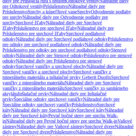
diely pre Pripájacia rúra s hrdlom
Odtokové ventily
Náhradné diely
pre Odtokové ventily
Príslušenstvo
Náhradné diely pre
Príslušenstvo
Sprchy a kúpeľňové vane
Sprchy
Odvodnenie podlahy
pre sprchy
Náhradné diely pre Odvodnenie podlahy pre
sprchy
Sprchové žľaby
Náhradné diely pre Sprchové
žľaby
Príslušenstvo pre sprchové žľaby
Náhradné diely pre
Príslušenstvo pre sprchové žľaby
Sprchové podlahové
odtoky
Náhradné diely pre Sprchové podlahové odtoky
Príslušenstvo
pre odtoky pre sprchové podlahové odtoky
Náhradné diely pre
Príslušenstvo pre odtoky pre sprchové podlahové odtoky
Stenové
odtoky
Náhradné diely pre Stenové odtoky
Príslušenstvo pre stenové
odtoky
Náhradné diely pre Príslušenstvo pre stenové
odtoky
Sprchové vaničky a sprchové plochy
Náhradné diely pre
Sprchové vaničky a sprchové plochy
Sprchové vaničky z
minerálneho materiálu a inštalačné prvky Geberit Duofix
Sprchové
vaničky z minerálneho materiálu
Náhradné diely pre Sprchové
vaničky z minerálneho materiálu
Sprchové vaničky zo sanitárneho
akrylátu
Inštalačné prvky
Náhradné diely pre Inštalačné
prvky
Špeciálne odtoky sprchovej vaničky
Náhradné diely pre
Špeciálne odtoky sprchovej vaničky
Príslušenstvo
Sprchové
kúty
Náhradné diely pre Sprchové kúty
Sprchové kúty
Náhradné
diely pre Sprchové kúty
Pevné bočné steny pre sprchu Walk-
in
Náhradné diely pre Pevné bočné steny pre sprchu Walk-in
Vaňové
zásteny
Náhradné diely pre Vaňové zásteny
Sprchové dvere
Náhradné
diely pre Sprchové dvere
Príslušenstvo
Náhradné diely pre