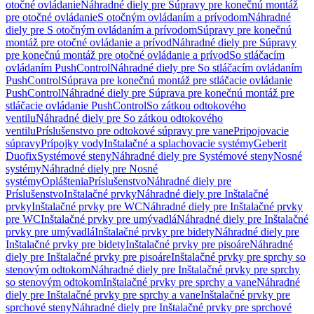
otočné ovládanie
Náhradné diely pre Súpravy pre konečnú montáž
pre otočné ovládanie
S otočným ovládaním a prívodom
Náhradné
diely pre S otočným ovládaním a prívodom
Súpravy pre konečnú
montáž pre otočné ovládanie a prívod
Náhradné diely pre Súpravy
pre konečnú montáž pre otočné ovládanie a prívod
So stláčacím
ovládaním PushControl
Náhradné diely pre So stláčacím ovládaním
PushControl
Súprava pre konečnú montáž pre stláčacie ovládanie
PushControl
Náhradné diely pre Súprava pre konečnú montáž pre
stláčacie ovládanie PushControl
So zátkou odtokového
ventilu
Náhradné diely pre So zátkou odtokového
ventilu
Príslušenstvo pre odtokové súpravy pre vane
Pripojovacie
súpravy
Prípojky vody
Inštalačné a splachovacie systémy
Geberit
Duofix
Systémové steny
Náhradné diely pre Systémové steny
Nosné
systémy
Náhradné diely pre Nosné
systémy
Opláštenia
Príslušenstvo
Náhradné diely pre
Príslušenstvo
Inštalačné prvky
Náhradné diely pre Inštalačné
prvky
Inštalačné prvky pre WC
Náhradné diely pre Inštalačné prvky
pre WC
Inštalačné prvky pre umývadlá
Náhradné diely pre Inštalačné
prvky pre umývadlá
Inštalačné prvky pre bidety
Náhradné diely pre
Inštalačné prvky pre bidety
Inštalačné prvky pre pisoáre
Náhradné
diely pre Inštalačné prvky pre pisoáre
Inštalačné prvky pre sprchy so
stenovým odtokom
Náhradné diely pre Inštalačné prvky pre sprchy
so stenovým odtokom
Inštalačné prvky pre sprchy a vane
Náhradné
diely pre Inštalačné prvky pre sprchy a vane
Inštalačné prvky pre
sprchové steny
Náhradné diely pre Inštalačné prvky pre sprchové