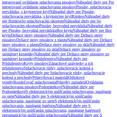
integrované ovládanie splachovania pisoárov
Náhradné diely pre Pre
integrované ovládanie splachovania pisoárov
Pisoáre, splachovacia
prevádzka, s krytom/pre kryt
Náhradné diely pre Pisoáre,
splachovacia prevádzka, s krytom/pre kryt
Rimless
Náhradné diely
pre Rimless
So splachovacím okrajom
Náhradné diely pre So
splachovacím okrajom
Pisoáre, bezvodná prevádzka
Náhradné diely
pre Pisoáre, bezvodná prevádzka
Bez krytu
Náhradné diely pre Bez
krytu
Deliace steny pisoárov
Náhradné diely pre Deliace steny
pisoárov
Deliace steny pisoárov z plastu
Náhradné diely pre Deliace
steny pisoárov z plastu
Deliace steny pisoárov zo skla
Náhradné diely
pre Deliace steny pisoárov zo skla
Deliace steny pisoárov zo
sanitárnej keramiky
Náhradné diely pre Deliace steny pisoárov zo
sanitárnej keramiky
Príslušenstvo
Náhradné diely pre
Príslušenstvo
Kryty pisoárov
Zápachové uzávierky a ich
príslušenstvo
Splachovacie rúrky, splachovacie kolená a
prechody
Náhradné diely pre Splachovacie rúrky, splachovacie
kolená a prechody
Pripevňovací materiál
Odtokové
ventily
Rozdeľovač splachovania
Prípojky zariadení
Ovládania
splachovania pisoárov
Podomietkové
Náhradné diely pre
Podomietkové
S elektronickým spúšťaním splachovania, napájanie
zo siete
Náhradné diely pre S elektronickým spúšťaním
splachovania, napájanie zo siete
S elektronickým spúšťaním
splachovania, napájanie batériou
Náhradné diely pre S
elektronickým spúšťaním splachovania, napájanie batériou
S
pneumatickým spúšťaním splachovania
Náhradné diely pre S