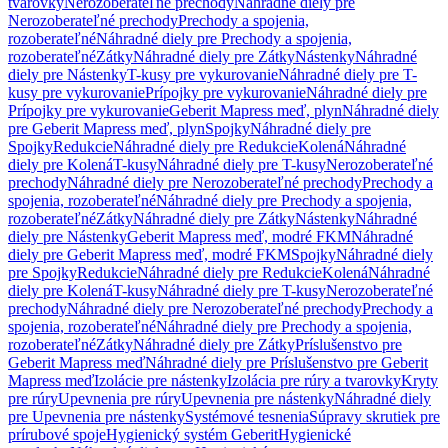
tvarovky
Nerozoberateľné prechody
Náhradné diely pre
Nerozoberateľné prechody
Prechody a spojenia,
rozoberateľné
Náhradné diely pre Prechody a spojenia,
rozoberateľné
Zátky
Náhradné diely pre Zátky
Nástenky
Náhradné
diely pre Nástenky
T-kusy pre vykurovanie
Náhradné diely pre T-
kusy pre vykurovanie
Prípojky pre vykurovanie
Náhradné diely pre
Prípojky pre vykurovanie
Geberit Mapress meď, plyn
Náhradné diely
pre Geberit Mapress meď, plyn
Spojky
Náhradné diely pre
Spojky
Redukcie
Náhradné diely pre Redukcie
Kolená
Náhradné
diely pre Kolená
T-kusy
Náhradné diely pre T-kusy
Nerozoberateľné
prechody
Náhradné diely pre Nerozoberateľné prechody
Prechody a
spojenia, rozoberateľné
Náhradné diely pre Prechody a spojenia,
rozoberateľné
Zátky
Náhradné diely pre Zátky
Nástenky
Náhradné
diely pre Nástenky
Geberit Mapress meď, modré FKM
Náhradné
diely pre Geberit Mapress meď, modré FKM
Spojky
Náhradné diely
pre Spojky
Redukcie
Náhradné diely pre Redukcie
Kolená
Náhradné
diely pre Kolená
T-kusy
Náhradné diely pre T-kusy
Nerozoberateľné
prechody
Náhradné diely pre Nerozoberateľné prechody
Prechody a
spojenia, rozoberateľné
Náhradné diely pre Prechody a spojenia,
rozoberateľné
Zátky
Náhradné diely pre Zátky
Príslušenstvo pre
Geberit Mapress meď
Náhradné diely pre Príslušenstvo pre Geberit
Mapress meď
Izolácie pre nástenky
Izolácia pre rúry a tvarovky
Kryty
pre rúry
Upevnenia pre rúry
Upevnenia pre nástenky
Náhradné diely
pre Upevnenia pre nástenky
Systémové tesnenia
Súpravy skrutiek pre
prírubové spoje
Hygienický systém Geberit
Hygienické