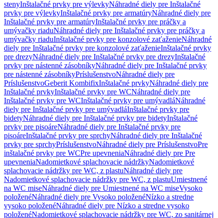
steny
Inštalačné prvky pre výlevky
Náhradné diely pre Inštalačné
prvky pre výlevky
Inštalačné prvky pre armatúry
Náhradné diely pre
Inštalačné prvky pre armatúry
Inštalačné prvky pre práčky a
umývačky riadu
Náhradné diely pre Inštalačné prvky pre práčky a
umývačky riadu
Inštalačné prvky pre konzolové zaťaženie
Náhradné
diely pre Inštalačné prvky pre konzolové zaťaženie
Inštalačné prvky
pre drezy
Náhradné diely pre Inštalačné prvky pre drezy
Inštalačné
prvky pre nástenné zásobníky
Náhradné diely pre Inštalačné prvky
pre nástenné zásobníky
Príslušenstvo
Náhradné diely pre
Príslušenstvo
Geberit Kombifix
Inštalačné prvky
Náhradné diely pre
Inštalačné prvky
Inštalačné prvky pre WC
Náhradné diely pre
Inštalačné prvky pre WC
Inštalačné prvky pre umývadlá
Náhradné
diely pre Inštalačné prvky pre umývadlá
Inštalačné prvky pre
bidety
Náhradné diely pre Inštalačné prvky pre bidety
Inštalačné
prvky pre pisoáre
Náhradné diely pre Inštalačné prvky pre
pisoáre
Inštalačné prvky pre sprchy
Náhradné diely pre Inštalačné
prvky pre sprchy
Príslušenstvo
Náhradné diely pre Príslušenstvo
Pre
inštalačné prvky pre WC
Pre upevnenia
Náhradné diely pre Pre
upevnenia
Nadomietkové splachovacie nádržky
Nadomietkové
splachovacie nádržky pre WC, z plastu
Náhradné diely pre
Nadomietkové splachovacie nádržky pre WC, z plastu
Umiestnené
na WC mise
Náhradné diely pre Umiestnené na WC mise
Vysoko
položené
Náhradné diely pre Vysoko položené
Nízko a stredne
vysoko položené
Náhradné diely pre Nízko a stredne vysoko
položené
Nadomietkové splachovacie nádržky pre WC, zo sanitárnej