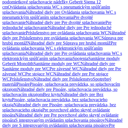
podomietkové splachovacie nádržky Geberit Sigma 12
cm
Ovládania splachovania WC s pneumatickým spúšťaním
splachovania
Náhradné diely pre Ovládania splachovania WC s
pneumatickým spúšťaním splachovania
Pre dvojité
splachovanie
Náhradné diely pre Pre dvojité splachovanie
Pre
jednoduché splachovanie
Náhradné diely pre Pre jednoduché
splachovanie
Príslušenstvo pre ovládania splachovania WC
Náhradné
diely pre Príslušenstvo pre ovládania splachovania WC
Súprava pre
hrubú montáž
Náhradné diely pre Súprava pre hrubú montáž
Pre
ovládania splachovania WC s elektronickým spúšťaním
splachovania
Náhradné diely pre Pre ovládania splachovania WC s
elektronickým spúšťaním splachovania
Spojenia
Sanitárne moduly
Geberit Monolith
Sanitárne moduly pre WC
Náhradné diely pre
Sanitárne moduly pre WC
Pre závesné WC
Náhradné diely pre Pre
závesné WC
Pre stojace WC
Náhradné diely pre Pre stojace
WC
Príslušenstvo
Náhradné diely pre Príslušenstvo
Spotrebný
materiál
Pisoáre
Pisoáre, splachovacia prevádzka, so splachovacím
okrajom
Náhradné diely pre Pisoáre, splachovacia prevádzka, so
splachovacím okrajom
Bez krytu
Náhradné diely pre Bez
krytu
Pisoáre, splachovacia prevádzka, bez splachovacieho
okraja
Náhradné diely pre Pisoáre, splachovacia prevádzka, bez
splachovacieho okraja
Pre povrchové alebo skryté ovládanie
pisoára
Náhradné diely pre Pre povrchové alebo skryté ovládanie
pisoára
S integrovaným ovládaním splachovania pisoárov
Náhradné
diely pre S integrovaným ovládaním splachovania pisoárov
Pre