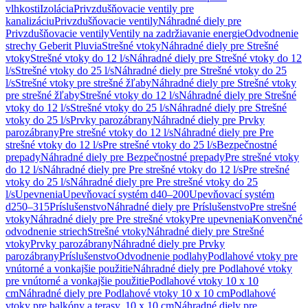
vlhkosti
Izolácia
Privzdušňovacie ventily pre
kanalizáciu
Privzdušňovacie ventily
Náhradné diely pre
Privzdušňovacie ventily
Ventily na zadržiavanie energie
Odvodnenie
strechy Geberit Pluvia
Strešné vtoky
Náhradné diely pre Strešné
vtoky
Strešné vtoky do 12 l/s
Náhradné diely pre Strešné vtoky do 12
l/s
Strešné vtoky do 25 l/s
Náhradné diely pre Strešné vtoky do 25
l/s
Strešné vtoky pre strešné žľaby
Náhradné diely pre Strešné vtoky
pre strešné žľaby
Strešné vtoky do 12 l/s
Náhradné diely pre Strešné
vtoky do 12 l/s
Strešné vtoky do 25 l/s
Náhradné diely pre Strešné
vtoky do 25 l/s
Prvky parozábrany
Náhradné diely pre Prvky
parozábrany
Pre strešné vtoky do 12 l/s
Náhradné diely pre Pre
strešné vtoky do 12 l/s
Pre strešné vtoky do 25 l/s
Bezpečnostné
prepady
Náhradné diely pre Bezpečnostné prepady
Pre strešné vtoky
do 12 l/s
Náhradné diely pre Pre strešné vtoky do 12 l/s
Pre strešné
vtoky do 25 l/s
Náhradné diely pre Pre strešné vtoky do 25
l/s
Upevnenia
Upevňovací systém d40–200
Upevňovací systém
d250–315
Príslušenstvo
Náhradné diely pre Príslušenstvo
Pre strešné
vtoky
Náhradné diely pre Pre strešné vtoky
Pre upevnenia
Konvenčné
odvodnenie striech
Strešné vtoky
Náhradné diely pre Strešné
vtoky
Prvky parozábrany
Náhradné diely pre Prvky
parozábrany
Príslušenstvo
Odvodnenie podlahy
Podlahové vtoky pre
vnútorné a vonkajšie použitie
Náhradné diely pre Podlahové vtoky
pre vnútorné a vonkajšie použitie
Podlahové vtoky 10 x 10
cm
Náhradné diely pre Podlahové vtoky 10 x 10 cm
Podlahové
vtoky pre balkóny a terasy, 10 x 10 cm
Náhradné diely pre