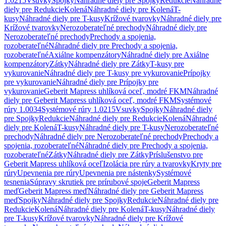
1.0215
Vsuvky
Spojky
Náhradné diely pre Spojky
Redukcie
Náhradné
diely pre Redukcie
Kolená
Náhradné diely pre Kolená
T-
kusy
Náhradné diely pre T-kusy
Krížové tvarovky
Náhradné diely pre
Krížové tvarovky
Nerozoberateľné prechody
Náhradné diely pre
Nerozoberateľné prechody
Prechody a spojenia,
rozoberateľné
Náhradné diely pre Prechody a spojenia,
rozoberateľné
Axiálne kompenzátory
Náhradné diely pre Axiálne
kompenzátory
Zátky
Náhradné diely pre Zátky
T-kusy pre
vykurovanie
Náhradné diely pre T-kusy pre vykurovanie
Prípojky
pre vykurovanie
Náhradné diely pre Prípojky pre
vykurovanie
Geberit Mapress uhlíková oceľ, modré FKM
Náhradné
diely pre Geberit Mapress uhlíková oceľ, modré FKM
Systémové
rúry 1.0034
Systémové rúry 1.0215
Vsuvky
Spojky
Náhradné diely
pre Spojky
Redukcie
Náhradné diely pre Redukcie
Kolená
Náhradné
diely pre Kolená
T-kusy
Náhradné diely pre T-kusy
Nerozoberateľné
prechody
Náhradné diely pre Nerozoberateľné prechody
Prechody a
spojenia, rozoberateľné
Náhradné diely pre Prechody a spojenia,
rozoberateľné
Zátky
Náhradné diely pre Zátky
Príslušenstvo pre
Geberit Mapress uhlíková oceľ
Izolácia pre rúry a tvarovky
Kryty pre
rúry
Upevnenia pre rúry
Upevnenia pre nástenky
Systémové
tesnenia
Súpravy skrutiek pre prírubové spoje
Geberit Mapress
meď
Geberit Mapress meď
Náhradné diely pre Geberit Mapress
meď
Spojky
Náhradné diely pre Spojky
Redukcie
Náhradné diely pre
Redukcie
Kolená
Náhradné diely pre Kolená
T-kusy
Náhradné diely
pre T-kusy
Krížové tvarovky
Náhradné diely pre Krížové