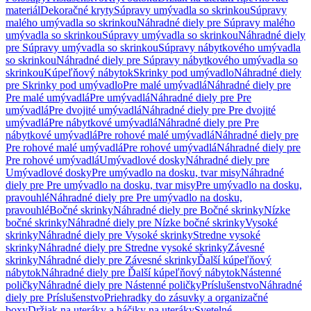
materiál
Dekoračné kryty
Súpravy umývadla so skrinkou
Súpravy
malého umývadla so skrinkou
Náhradné diely pre Súpravy malého
umývadla so skrinkou
Súpravy umývadla so skrinkou
Náhradné diely
pre Súpravy umývadla so skrinkou
Súpravy nábytkového umývadla
so skrinkou
Náhradné diely pre Súpravy nábytkového umývadla so
skrinkou
Kúpeľňový nábytok
Skrinky pod umývadlo
Náhradné diely
pre Skrinky pod umývadlo
Pre malé umývadlá
Náhradné diely pre
Pre malé umývadlá
Pre umývadlá
Náhradné diely pre Pre
umývadlá
Pre dvojité umývadlá
Náhradné diely pre Pre dvojité
umývadlá
Pre nábytkové umývadlá
Náhradné diely pre Pre
nábytkové umývadlá
Pre rohové malé umývadlá
Náhradné diely pre
Pre rohové malé umývadlá
Pre rohové umývadlá
Náhradné diely pre
Pre rohové umývadlá
Umývadlové dosky
Náhradné diely pre
Umývadlové dosky
Pre umývadlo na dosku, tvar misy
Náhradné
diely pre Pre umývadlo na dosku, tvar misy
Pre umývadlo na dosku,
pravouhlé
Náhradné diely pre Pre umývadlo na dosku,
pravouhlé
Bočné skrinky
Náhradné diely pre Bočné skrinky
Nízke
bočné skrinky
Náhradné diely pre Nízke bočné skrinky
Vysoké
skrinky
Náhradné diely pre Vysoké skrinky
Stredne vysoké
skrinky
Náhradné diely pre Stredne vysoké skrinky
Závesné
skrinky
Náhradné diely pre Závesné skrinky
Ďalší kúpeľňový
nábytok
Náhradné diely pre Ďalší kúpeľňový nábytok
Nástenné
poličky
Náhradné diely pre Nástenné poličky
Príslušenstvo
Náhradné
diely pre Príslušenstvo
Priehradky do zásuvky a organizačné
boxy
Držiak na uteráky a háčiky na uteráky
Svetelné