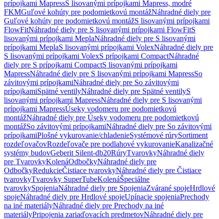
prípojkami Mapress
S lisovanými prípojkami Mapress, modré
FKM
Guľové kohúty pre podomietkovú montáž
Náhradné diely pre
Guľové kohúty pre podomietkovú montáž
S lisovanými prípojkami
FlowFit
Náhradné diely pre S lisovanými prípojkami FlowFit
S
lisovanými prípojkami Mepla
Náhradné diely pre S lisovanými
prípojkami Mepla
S lisovanými prípojkami Volex
Náhradné diely pre
S lisovanými prípojkami Volex
S prípojkami Compact
Náhradné
diely pre S prípojkami Compact
S lisovanými prípojkami
Mapress
Náhradné diely pre S lisovanými prípojkami Mapress
So
závitovými prípojkami
Náhradné diely pre So závitovými
prípojkami
Spätné ventily
Náhradné diely pre Spätné ventily
S
lisovanými prípojkami Mapress
Náhradné diely pre S lisovanými
prípojkami Mapress
Úseky vodomeru pre podomietkovú
montáž
Náhradné diely pre Úseky vodomeru pre podomietkovú
montáž
So závitovými prípojkami
Náhradné diely pre So závitovými
prípojkami
Plošné vykurovanie/chladenie
Systémové rúry
Sortiment
rozdeľovačov
Rozdeľovače pre podlahové vykurovanie
Kanalizačné
systémy budov
Geberit Silent-db20
Rúry
Tvarovky
Náhradné diely
pre Tvarovky
Kolená
Odbočky
Náhradné diely pre
Odbočky
Redukcie
Čistiace tvarovky
Náhradné diely pre Čistiace
tvarovky
Tvarovky SuperTube
Kolená
Špeciálne
tvarovky
Spojenia
Náhradné diely pre Spojenia
Zvárané spoje
Hrdlové
spoje
Náhradné diely pre Hrdlové spoje
Upínacie spojenia
Prechody
na iné materiály
Náhradné diely pre Prechody na iné
materiály
Pripojenia zariaďovacích predmetov
Náhradné diely pre