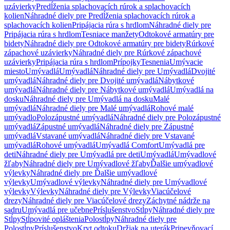
uzávierky
Predĺženia splachovacích rúrok a splachovacích
kolien
Náhradné diely pre Predĺženia splachovacích rúrok a
splachovacích kolien
Pripájacia rúra s hrdlom
Náhradné diely pre
Pripájacia rúra s hrdlom
Tesniace manžety
Odtokové armatúry pre
bidety
Náhradné diely pre Odtokové armatúry pre bidety
Rúrkové
zápachové uzávierky
Náhradné diely pre Rúrkové zápachové
uzávierky
Pripájacia rúra s hrdlom
Prípojky
Tesnenia
Umývacie
miesto
Umývadlá
Umývadlá
Náhradné diely pre Umývadlá
Dvojité
umývadlá
Náhradné diely pre Dvojité umývadlá
Nábytkové
umývadlá
Náhradné diely pre Nábytkové umývadlá
Umývadlá na
dosku
Náhradné diely pre Umývadlá na dosku
Malé
umývadlá
Náhradné diely pre Malé umývadlá
Rohové malé
umývadlo
Polozápustné umývadlá
Náhradné diely pre Polozápustné
umývadlá
Zápustné umývadlá
Náhradné diely pre Zápustné
umývadlá
Vstavané umývadlá
Náhradné diely pre Vstavané
umývadlá
Rohové umývadlá
Umývadlá Comfort
Umývadlá pre
deti
Náhradné diely pre Umývadlá pre deti
Umývadlá
Umývadlové
žľaby
Náhradné diely pre Umývadlové žľaby
Ďalšie umývadlové
výlevky
Náhradné diely pre Ďalšie umývadlové
výlevky
Umývadlové výlevky
Náhradné diely pre Umývadlové
výlevky
Výlevky
Náhradné diely pre Výlevky
Viacúčelové
drezy
Náhradné diely pre Viacúčelové drezy
Záchytné nádrže na
sadru
Umývadlá pre učebne
Príslušenstvo
Stĺpy
Náhradné diely pre
Stĺpy
Stĺpovité opláštenia
Polostĺpy
Náhradné diely pre
Polostĺpy
Príslušenstvo
Kryt odtoku
Držiak na uterák
Pripevňovací