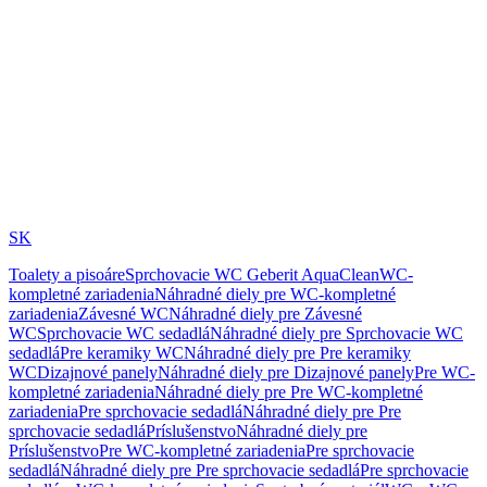
SK
Toalety a pisoáre
Sprchovacie WC Geberit AquaClean
WC-
kompletné zariadenia
Náhradné diely pre WC-kompletné
zariadenia
Závesné WC
Náhradné diely pre Závesné
WC
Sprchovacie WC sedadlá
Náhradné diely pre Sprchovacie WC
sedadlá
Pre keramiky WC
Náhradné diely pre Pre keramiky
WC
Dizajnové panely
Náhradné diely pre Dizajnové panely
Pre WC-
kompletné zariadenia
Náhradné diely pre Pre WC-kompletné
zariadenia
Pre sprchovacie sedadlá
Náhradné diely pre Pre
sprchovacie sedadlá
Príslušenstvo
Náhradné diely pre
Príslušenstvo
Pre WC-kompletné zariadenia
Pre sprchovacie
sedadlá
Náhradné diely pre Pre sprchovacie sedadlá
Pre sprchovacie