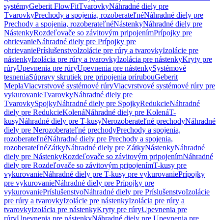
systémy
Geberit FlowFit
Tvarovky
Náhradné diely pre
Tvarovky
Prechody a spojenia, rozoberateľné
Náhradné diely pre
Prechody a spojenia, rozoberateľné
Nástenky
Náhradné diely pre
Nástenky
Rozdeľovače so závitovým pripojením
Prípojky pre
ohrievanie
Náhradné diely pre Prípojky pre
ohrievanie
Príslušenstvo
Izolácie pre rúry a tvarovky
Izolácie pre
nástenky
Izolácia pre rúry a tvarovky
Izolácia pre nástenky
Kryty pre
rúry
Upevnenia pre rúry
Upevnenia pre nástenky
Systémové
tesnenia
Súpravy skrutiek pre pripojenia prírubou
Geberit
Mepla
Viacvrstvové systémové rúry
Viacvrstvové systémové rúry pre
vykurovanie
Tvarovky
Náhradné diely pre
Tvarovky
Spojky
Náhradné diely pre Spojky
Redukcie
Náhradné
diely pre Redukcie
Kolená
Náhradné diely pre Kolená
T-
kusy
Náhradné diely pre T-kusy
Nerozoberateľné prechody
Náhradné
diely pre Nerozoberateľné prechody
Prechody a spojenia,
rozoberateľné
Náhradné diely pre Prechody a spojenia,
rozoberateľné
Zátky
Náhradné diely pre Zátky
Nástenky
Náhradné
diely pre Nástenky
Rozdeľovače so závitovým pripojením
Náhradné
diely pre Rozdeľovače so závitovým pripojením
T-kusy pre
vykurovanie
Náhradné diely pre T-kusy pre vykurovanie
Prípojky
pre vykurovanie
Náhradné diely pre Prípojky pre
vykurovanie
Príslušenstvo
Náhradné diely pre Príslušenstvo
Izolácie
pre rúry a tvarovky
Izolácie pre nástenky
Izolácia pre rúry a
tvarovky
Izolácia pre nástenky
Kryty pre rúry
Upevnenia pre
rúry
Upevnenia pre nástenky
Náhradné diely pre Upevnenia pre