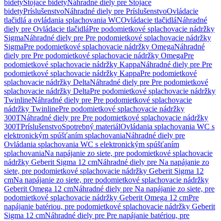
bidety
Stojace bidety
Náhradné diely pre Stojace
bidety
Príslušenstvo
Náhradné diely pre Príslušenstvo
Ovládacie
tlačidlá a ovládania splachovania WC
Ovládacie tlačidlá
Náhradné
diely pre Ovládacie tlačidlá
Pre podomietkové splachovacie nádržky
Sigma
Náhradné diely pre Pre podomietkové splachovacie nádržky
Sigma
Pre podomietkové splachovacie nádržky Omega
Náhradné
diely pre Pre podomietkové splachovacie nádržky Omega
Pre
podomietkové splachovacie nádržky Kappa
Náhradné diely pre Pre
podomietkové splachovacie nádržky Kappa
Pre podomietkové
splachovacie nádržky Delta
Náhradné diely pre Pre podomietkové
splachovacie nádržky Delta
Pre podomietkové splachovacie nádržky
Twinline
Náhradné diely pre Pre podomietkové splachovacie
nádržky Twinline
Pre podomietkové splachovacie nádržky
300T
Náhradné diely pre Pre podomietkové splachovacie nádržky
300T
Príslušenstvo
Spotrebný materiál
Ovládania splachovania WC s
elektronickým spúšťaním splachovania
Náhradné diely pre
Ovládania splachovania WC s elektronickým spúšťaním
splachovania
Na napájanie zo siete, pre podomietkové splachovacie
nádržky Geberit Sigma 12 cm
Náhradné diely pre Na napájanie zo
siete, pre podomietkové splachovacie nádržky Geberit Sigma 12
cm
Na napájanie zo siete, pre podomietkové splachovacie nádržky
Geberit Omega 12 cm
Náhradné diely pre Na napájanie zo siete, pre
podomietkové splachovacie nádržky Geberit Omega 12 cm
Pre
napájanie batériou, pre podomietkové splachovacie nádržky Geberit
Sigma 12 cm
Náhradné diely pre Pre napájanie batériou, pre