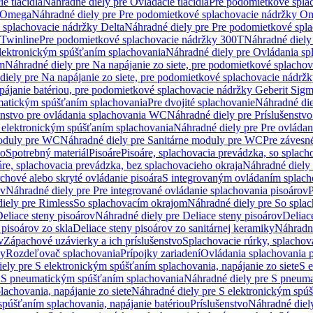
e tlačidlá
Náhradné diely pre Ovládacie tlačidlá
Pre podomietkové spla
y Omega
Náhradné diely pre Pre podomietkové splachovacie nádržky O
 splachovacie nádržky Delta
Náhradné diely pre Pre podomietkové spla
 Twinline
Pre podomietkové splachovacie nádržky 300T
Náhradné diely
lektronickým spúšťaním splachovania
Náhradné diely pre Ovládania s
cm
Náhradné diely pre Na napájanie zo siete, pre podomietkové splacho
diely pre Na napájanie zo siete, pre podomietkové splachovacie nádr
apájanie batériou, pre podomietkové splachovacie nádržky Geberit Sig
matickým spúšťaním splachovania
Pre dvojité splachovanie
Náhradné die
enstvo pre ovládania splachovania WC
Náhradné diely pre Príslušenstv
 elektronickým spúšťaním splachovania
Náhradné diely pre Pre ovláda
oduly pre WC
Náhradné diely pre Sanitárne moduly pre WC
Pre záves
vo
Spotrebný materiál
Pisoáre
Pisoáre, splachovacia prevádzka, so splac
áre, splachovacia prevádzka, bez splachovacieho okraja
Náhradné diely 
chové alebo skryté ovládanie pisoára
S integrovaným ovládaním splach
ov
Náhradné diely pre Pre integrované ovládanie splachovania pisoárov
P
iely pre Rimless
So splachovacím okrajom
Náhradné diely pre So spla
eliace steny pisoárov
Náhradné diely pre Deliace steny pisoárov
Deliac
 pisoárov zo skla
Deliace steny pisoárov zo sanitárnej keramiky
Náhradné
v
Zápachové uzávierky a ich príslušenstvo
Splachovacie rúrky, splachov
ly
Rozdeľovač splachovania
Prípojky zariadení
Ovládania splachovania 
ely pre S elektronickým spúšťaním splachovania, napájanie zo siete
S e
u
S pneumatickým spúšťaním splachovania
Náhradné diely pre S pneum
achovania, napájanie zo siete
Náhradné diely pre S elektronickým spúš
spúšťaním splachovania, napájanie batériou
Príslušenstvo
Náhradné diely