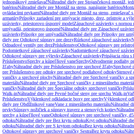
jednopákový zmiešavač
Náhradné diely pre Stojančeková montáž, je
batériou
Náhradné diely pre Montáž na stenu, napájanie batériou
Montá
ovládacími prvkami
Náhradné diely pre Montáž na stenu, zmiešavač 
armatúry
Prípojky zariadení pre umývacie miesto, drez, prístroje a výl
uzávierky, priestorovo úsporný model
Zápachové uzávierky s nornou 
umývadlá, priestorovo úsporné
Náhradné diely pre Zápachové uzávier
uzávierky
Prípojky pre umývadlá
Náhradné diely pre Prípojky pre um
diely pre Odtokové súpravy pre drezy
Rúrkové zápachové uzávierky
N
Odpadové ventily pre drez
Príslušenstvo
Odtokové súpravy pre prístro
Podomietkové zápachové uzávierky
Nadomietkové zápachové uzávie
Odtokové súpravy pre výlevky
Zápachové uzávierky
Pripájacia rúra s
Príslušenstvo
Sprchy a kúpeľňové vane
Sprchy
Odvodnenie podlahy pr
žľaby
Náhradné diely pre Príslušenstvo pre sprchové žľaby
Sprchové 
pre Príslušenstvo pre odtoky pre sprchové podlahové odtoky
Stenové 
vaničky a sprchové plochy
Náhradné diely pre Sprchové vaničky a sp
materiálu
Náhradné diely pre Sprchové vaničky z minerálneho materiá
vaničky
Náhradné diely pre Špeciálne odtoky sprchovej vaničky
Prísl
Walk-in
Náhradné diely pre Pevné bočné steny pre sprchu Walk-in
Vaň
Príslušenstvo
Výklenkové odkladacie boxy pre sprchy
Výklenkové odk
diely pre Obdĺžnikové vane
Vane z minerálneho materiálu
Náhradné di
prvky
Súpravy nožičiek a súpravy traverz a stenových kotiev
Náhradné 
sprchy a kúpeľňové vane
Odtokové súpravy pre sprchové vaničky, d
odtoku
Náhradné diely pre Bez krytu odtoku
Kryt odtoku
Náhradné die
odtoku
Náhradné diely pre S krytom odtoku
Bez krytu odtoku
Náhradné
Odtokové súpravy pre sprchové vaničky Sestra
Bez krytu odtoku
Náhr