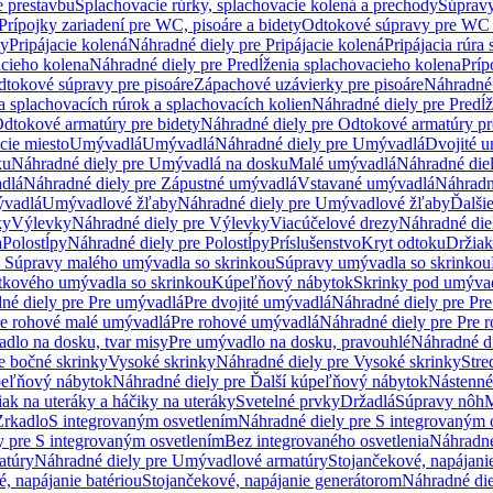
e prestavbu
Splachovacie rúrky, splachovacie kolená a prechody
Súpravy
Prípojky zariadení pre WC, pisoáre a bidety
Odtokové súpravy pre WC 
ky
Pripájacie kolená
Náhradné diely pre Pripájacie kolená
Pripájacia rúra
acieho kolena
Náhradné diely pre Predĺženia splachovacieho kolena
Príp
dtokové súpravy pre pisoáre
Zápachové uzávierky pre pisoáre
Náhradné 
a splachovacích rúrok a splachovacích kolien
Náhradné diely pre Predĺž
dtokové armatúry pre bidety
Náhradné diely pre Odtokové armatúry pr
ie miesto
Umývadlá
Umývadlá
Náhradné diely pre Umývadlá
Dvojité 
ku
Náhradné diely pre Umývadlá na dosku
Malé umývadlá
Náhradné die
dlá
Náhradné diely pre Zápustné umývadlá
Vstavané umývadlá
Náhradn
vadlá
Umývadlové žľaby
Náhradné diely pre Umývadlové žľaby
Ďalši
ky
Výlevky
Náhradné diely pre Výlevky
Viacúčelové drezy
Náhradné die
a
Polostĺpy
Náhradné diely pre Polostĺpy
Príslušenstvo
Kryt odtoku
Držiak
e Súpravy malého umývadla so skrinkou
Súpravy umývadla so skrinkou
tkového umývadla so skrinkou
Kúpeľňový nábytok
Skrinky pod umýva
né diely pre Pre umývadlá
Pre dvojité umývadlá
Náhradné diely pre Pre
re rohové malé umývadlá
Pre rohové umývadlá
Náhradné diely pre Pre 
dlo na dosku, tvar misy
Pre umývadlo na dosku, pravouhlé
Náhradné di
e bočné skrinky
Vysoké skrinky
Náhradné diely pre Vysoké skrinky
Stre
peľňový nábytok
Náhradné diely pre Ďalší kúpeľňový nábytok
Nástenné
ak na uteráky a háčiky na uteráky
Svetelné prvky
Držadlá
Súpravy nôh
M
Zrkadlo
S integrovaným osvetlením
Náhradné diely pre S integrovaným 
y pre S integrovaným osvetlením
Bez integrovaného osvetlenia
Náhradné
atúry
Náhradné diely pre Umývadlové armatúry
Stojančekové, napájanie
, napájanie batériou
Stojančekové, napájanie generátorom
Náhradné die