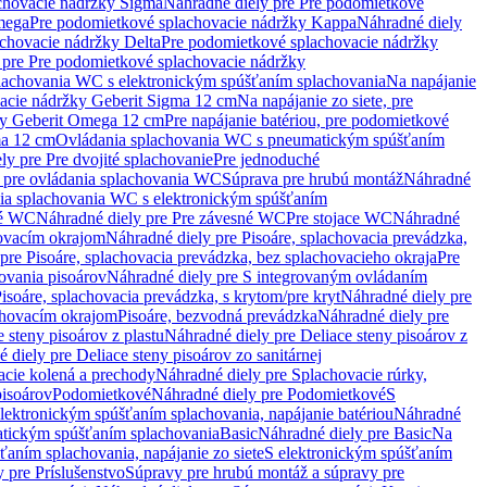
chovacie nádržky Sigma
Náhradné diely pre Pre podomietkové
mega
Pre podomietkové splachovacie nádržky Kappa
Náhradné diely
chovacie nádržky Delta
Pre podomietkové splachovacie nádržky
 pre Pre podomietkové splachovacie nádržky
plachovania WC s elektronickým spúšťaním splachovania
Na napájanie
vacie nádržky Geberit Sigma 12 cm
Na napájanie zo siete, pre
žky Geberit Omega 12 cm
Pre napájanie batériou, pre podomietkové
ma 12 cm
Ovládania splachovania WC s pneumatickým spúšťaním
ly pre Pre dvojité splachovanie
Pre jednoduché
o pre ovládania splachovania WC
Súprava pre hrubú montáž
Náhradné
nia splachovania WC s elektronickým spúšťaním
né WC
Náhradné diely pre Pre závesné WC
Pre stojace WC
Náhradné
hovacím okrajom
Náhradné diely pre Pisoáre, splachovacia prevádzka,
pre Pisoáre, splachovacia prevádzka, bez splachovacieho okraja
Pre
ovania pisoárov
Náhradné diely pre S integrovaným ovládaním
isoáre, splachovacia prevádzka, s krytom/pre kryt
Náhradné diely pre
chovacím okrajom
Pisoáre, bezvodná prevádzka
Náhradné diely pre
e steny pisoárov z plastu
Náhradné diely pre Deliace steny pisoárov z
 diely pre Deliace steny pisoárov zo sanitárnej
acie kolená a prechody
Náhradné diely pre Splachovacie rúrky,
pisoárov
Podomietkové
Náhradné diely pre Podomietkové
S
lektronickým spúšťaním splachovania, napájanie batériou
Náhradné
atickým spúšťaním splachovania
Basic
Náhradné diely pre Basic
Na
ťaním splachovania, napájanie zo siete
S elektronickým spúšťaním
 pre Príslušenstvo
Súpravy pre hrubú montáž a súpravy pre