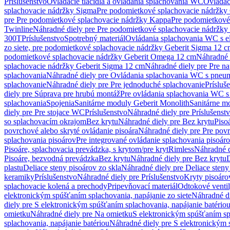
Príslušenstvo
Ovládacie tlačidlá a ovládania splachovania WC
Ovládaci
splachovacie nádržky Sigma
Pre podomietkové splachovacie nádržk
pre Pre podomietkové splachovacie nádržky Kappa
Pre podomietkové
Twinline
Náhradné diely pre Pre podomietkové splachovacie nádržky
300T
Príslušenstvo
Spotrebný materiál
Ovládania splachovania WC s e
zo siete, pre podomietkové splachovacie nádržky Geberit Sigma 12 
podomietkové splachovacie nádržky Geberit Omega 12 cm
Náhradné 
splachovacie nádržky Geberit Sigma 12 cm
Náhradné diely pre Pre n
splachovania
Náhradné diely pre Ovládania splachovania WC s pneu
splachovanie
Náhradné diely pre Pre jednoduché splachovanie
Prísluš
diely pre Súprava pre hrubú montáž
Pre ovládania splachovania WC s
splachovania
Spojenia
Sanitárne moduly Geberit Monolith
Sanitárne m
diely pre Pre stojace WC
Príslušenstvo
Náhradné diely pre Príslušenst
so splachovacím okrajom
Bez krytu
Náhradné diely pre Bez krytu
Piso
povrchové alebo skryté ovládanie pisoára
Náhradné diely pre Pre povr
splachovania pisoárov
Pre integrované ovládanie splachovania pisoár
Pisoáre, splachovacia prevádzka, s krytom/pre kryt
Rimless
Náhradné d
Pisoáre, bezvodná prevádzka
Bez krytu
Náhradné diely pre Bez krytu
D
plastu
Deliace steny pisoárov zo skla
Náhradné diely pre Deliace steny
keramiky
Príslušenstvo
Náhradné diely pre Príslušenstvo
Kryty pisoáro
splachovacie kolená a prechody
Pripevňovací materiál
Odtokové venti
elektronickým spúšťaním splachovania, napájanie zo siete
Náhradné di
diely pre S elektronickým spúšťaním splachovania, napájanie batério
omietku
Náhradné diely pre Na omietku
S elektronickým spúšťaním spl
splachovania, napájanie batériou
Náhradné diely pre S elektronickým 