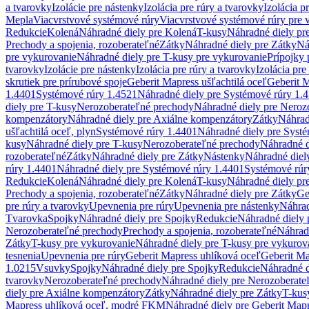
a tvarovky
Izolácie pre nástenky
Izolácia pre rúry a tvarovky
Izolácia p
Mepla
Viacvrstvové systémové rúry
Viacvrstvové systémové rúry pre 
Redukcie
Kolená
Náhradné diely pre Kolená
T-kusy
Náhradné diely pr
Prechody a spojenia, rozoberateľné
Zátky
Náhradné diely pre Zátky
Ná
pre vykurovanie
Náhradné diely pre T-kusy pre vykurovanie
Prípojky 
tvarovky
Izolácie pre nástenky
Izolácia pre rúry a tvarovky
Izolácia pre
skrutiek pre prírubové spoje
Geberit Mapress ušľachtilá oceľ
Geberit M
1.4401
Systémové rúry 1.4521
Náhradné diely pre Systémové rúry 1.
diely pre T-kusy
Nerozoberateľné prechody
Náhradné diely pre Neroz
kompenzátory
Náhradné diely pre Axiálne kompenzátory
Zátky
Náhrad
ušľachtilá oceľ, plyn
Systémové rúry 1.4401
Náhradné diely pre Syst
kusy
Náhradné diely pre T-kusy
Nerozoberateľné prechody
Náhradné d
rozoberateľné
Zátky
Náhradné diely pre Zátky
Nástenky
Náhradné diel
rúry 1.4401
Náhradné diely pre Systémové rúry 1.4401
Systémové rúr
Redukcie
Kolená
Náhradné diely pre Kolená
T-kusy
Náhradné diely pr
Prechody a spojenia, rozoberateľné
Zátky
Náhradné diely pre Zátky
Ge
pre rúry a tvarovky
Upevnenia pre rúry
Upevnenia pre nástenky
Náhrad
Tvarovka
Spojky
Náhradné diely pre Spojky
Redukcie
Náhradné diely 
Nerozoberateľné prechody
Prechody a spojenia, rozoberateľné
Náhradn
Zátky
T-kusy pre vykurovanie
Náhradné diely pre T-kusy pre vykurov
tesnenia
Upevnenia pre rúry
Geberit Mapress uhlíková oceľ
Geberit Ma
1.0215
Vsuvky
Spojky
Náhradné diely pre Spojky
Redukcie
Náhradné d
tvarovky
Nerozoberateľné prechody
Náhradné diely pre Nerozoberate
diely pre Axiálne kompenzátory
Zátky
Náhradné diely pre Zátky
T-kus
Mapress uhlíková oceľ, modré FKM
Náhradné diely pre Geberit Map