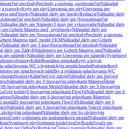
oberateľné prechody
Prechody a spojenia, rozoberateľné
Náhradné
y a tvarovky
Kryty pre rúry
Upevnenia pre rúry
Upevnenia pre
press meď
Spojky
Náhradné diely pre Spojky
Redukcie
Náhradné diely
ozoberateľné prechody
Náhradné diely pre Nerozoberateľné
y
Náhradné diely pre Nástenky
T-kusy pre vykurovanie
Náhradné diely
y pre Geberit Mapress meď, plyn
Spojky
Náhradné diely pre
y
Náhradné diely pre Nerozoberateľné prechody
Prechody a spojenia,
eberit Mapress meď, modré FKM
Náhradné diely pre Geberit
y
Náhradné diely pre T-kusy
Nerozoberateľné prechody
Náhradné
é diely pre Zátky
Príslušenstvo pre Geberit Mapress meď
Náhradné
a pre nástenky
Náhradné diely pre Upevnenia pre nástenky
Systémové
lušenstvo
Senzory
Káble
Regulátor prietoku
Kryty a krycie
nia splachovania WC s hygienickým prepláchnutím
Podomietkové
ušenstvo pre splachovacie nádržky a ovládania splachovania WC
áchnutím
Senzory
Káble
Sieťové zdroje
Náhradné diely pre Sieťové
ress
Náhradné diely pre S lisovanými prípojkami Mapress
Šikmé
it
S lisovanými prípojkami Mepla
Náhradné diely pre S lisovanými
 Guľové kohúty
S lisovanými prípojkami FlowFit
Náhradné diely pre S
apress
Náhradné diely pre S lisovanými prípojkami Mapress
S
ú montáž
S lisovanými prípojkami FlowFit
Náhradné diely pre S
olex
Náhradné diely pre S lisovanými prípojkami Volex
S prípojkami
 závitovými prípojkami
Náhradné diely pre So závitovými
press
Úseky vodomeru pre podomietkovú montáž
Náhradné diely pre
denie
Systémové rúry
Sortiment rozdeľovačov
Rozdeľovače pre
é diely pre Odbočky
Redukcie
Čistiace tvarovky
Náhradné diely pre