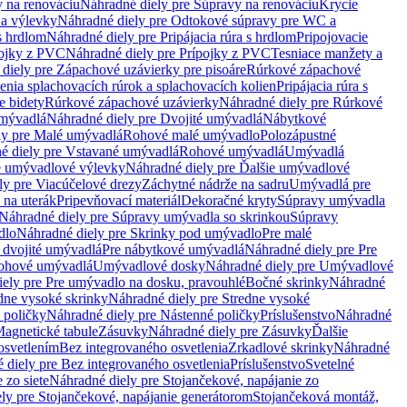
 na renováciu
Náhradné diely pre Súpravy na renováciu
Krycie
a výlevky
Náhradné diely pre Odtokové súpravy pre WC a
 s hrdlom
Náhradné diely pre Pripájacia rúra s hrdlom
Pripojovacie
ojky z PVC
Náhradné diely pre Prípojky z PVC
Tesniace manžety a
diely pre Zápachové uzávierky pre pisoáre
Rúrkové zápachové
enia splachovacích rúrok a splachovacích kolien
Pripájacia rúra s
e bidety
Rúrkové zápachové uzávierky
Náhradné diely pre Rúrkové
umývadlá
Náhradné diely pre Dvojité umývadlá
Nábytkové
ly pre Malé umývadlá
Rohové malé umývadlo
Polozápustné
é diely pre Vstavané umývadlá
Rohové umývadlá
Umývadlá
e umývadlové výlevky
Náhradné diely pre Ďalšie umývadlové
ly pre Viacúčelové drezy
Záchytné nádrže na sadru
Umývadlá pre
 na uterák
Pripevňovací materiál
Dekoračné kryty
Súpravy umývadla
Náhradné diely pre Súpravy umývadla so skrinkou
Súpravy
dlo
Náhradné diely pre Skrinky pod umývadlo
Pre malé
 dvojité umývadlá
Pre nábytkové umývadlá
Náhradné diely pre Pre
rohové umývadlá
Umývadlové dosky
Náhradné diely pre Umývadlové
ely pre Pre umývadlo na dosku, pravouhlé
Bočné skrinky
Náhradné
dne vysoké skrinky
Náhradné diely pre Stredne vysoké
 poličky
Náhradné diely pre Nástenné poličky
Príslušenstvo
Náhradné
agnetické tabule
Zásuvky
Náhradné diely pre Zásuvky
Ďalšie
osvetlením
Bez integrovaného osvetlenia
Zrkadlové skrinky
Náhradné
 diely pre Bez integrovaného osvetlenia
Príslušenstvo
Svetelné
 zo siete
Náhradné diely pre Stojančekové, napájanie zo
ly pre Stojančekové, napájanie generátorom
Stojančeková montáž,