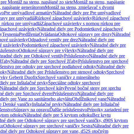
pre Montáž na stenu, napájané zo siete
Montáž na stenu, napájanie
, napájanie generátorom
Montáž na stenu, zmiešavač s dvomi
vo
Pre umývadlové armatúry
Náhradné diely pre Pre umývadlové
ravy pre umývadlá
Rúrkové zápachové uzávierky
Rúrkové zápachové
u rúrkou pre umývadlá
Zápachové uzávierky s nornou rúrkou pre
ápachové uzávierky
Náhradné diely pre Podomietkové zápachové
ky
Tesnenia
Predĺženia
Ovládania
Odtokové súpravy pre drezy
Náhradné
ové uzávierky
Odpadové ventily pre drez
Náhradné diely pre
é uzávierky
Podomietkové zápachové uzávierky
Náhradné diely pre
slušenstvo
Odtokové súpravy pre výlevky
Náhradné diely pre
radné diely pre Odtokové ventily
Príslušenstvo
Náhradné diely pre
žľaby
Náhradné diely pre Sprchové žľaby
Príslušenstvo pre sprchové
ušenstvo pre odtoky pre sprchové podlahové odtoky
Náhradné diely
toky
Náhradné diely pre Príslušenstvo pre stenové odtoky
Sprchové
prvky Geberit Duofix
Sprchové vaničky z minerálneho
iely pre Inštalačné prvky
Špeciálne odtoky sprchovej
Náhradné diely pre Sprchové kúty
Pevné bočné steny pre sprchu
é diely pre Sprchové dvere
Príslušenstvo
Náhradné diely pre
iely pre Vane zo sanitárneho akrylátu
Obdĺžnikové vane
Náhradné
e Detské vaničky
Inštalačné prvky
Náhradné diely pre Inštalačné
ušenstvo
Súpravy na opravu
Ďalšie príslušenstvo
Prípojky zariadení pre
ytom odtoku
Náhradné diely pre S krytom odtoku
Bez krytu
né diely pre Odtokové súpravy pre sprchové vaničky, d90
S krytom
ku
Odtokové súpravy pre sprchové vaničky Sestra
Náhradné diely pre
dné diely pre Odtokové súpravy pre vane, d52
S otočným