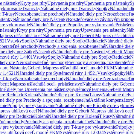
re nástenky
Kryty pre rúry
Upevnenia pre rúry
Upevnenia pre nástenky
Sy
vykurovanie
Tvarovky
Náhradné diely pre Tvarovky
Spojky
Náhradné di
e T-kusy
Nerozoberateľné prechody
Náhradné diely pre Nerozoberateľn
stenky
Náhradné diely pre Nástenky
Rozdeľovače so závitovým pripoj
pre vykurovanie
Náhradné diely pre Prípojky pre vykurovanie
Príslušen
 nástenky
Kryty pre rúry
Upevnenia pre rúry
Upevnenia pre nástenky
Náh
apress ušľachtilá oceľ
Náhradné diely pre Geberit Mapress ušľachtilá 
4521
Vsuvky
Spojky
Náhradné diely pre Spojky
Redukcie
Náhradné diely
oberateľné prechody
Prechody a spojenia, rozoberateľné
Náhradné diely
né diely pre Zátky
Nástenky
Náhradné diely pre Nástenky
Geberit Mapre
émové rúry 1.4401
Vsuvky
Spojky
Náhradné diely pre Spojky
Redukcie
N
iely pre Nerozoberateľné prechody
Prechody a spojenia, rozoberateľné
y pre Nástenky
Geberit Mapress ušľachtilá oceľ, modré FKM
Náhradné 
y 1.4521
Náhradné diely pre Systémové rúry 1.4521
Vsuvky
Spojky
Náhr
e T-kusy
Nerozoberateľné prechody
Náhradné diely pre Nerozoberateľn
berit Mapress ušľachtilá oceľ, príslušenstvo
Náhradné diely pre Geberit
né diely pre Upevnenia pre nástenky
Systémové tesnenia
Geberit Mapr
pre Redukcie
Kolená
Náhradné diely pre Kolená
T-kusy
Náhradné diely 
é diely pre Prechody a spojenia, rozoberateľné
Axiálne kompenzátory
anie
Prípojky pre vykurovanie
Náhradné diely pre Prípojky pre vykurov
press uhlíková oceľ
Náhradné diely pre Geberit Mapress uhlíková oceľ
iely pre Redukcie
Kolená
Náhradné diely pre Kolená
T-kusy
Náhradné d
ľné prechody
Prechody a spojenia, rozoberateľné
Náhradné diely pre Pr
y pre vykurovanie
Náhradné diely pre T-kusy pre vykurovanie
Prípojky
ress uhlíková oceľ, modré FKM
Systémové rúry 1.0034
Systémové rúry