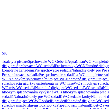
SK
Toalety a pisoáre
Sprchovacie WC Geberit AquaClean
WC-kompletné 
diely pre Sprchovacie WC sedadlá
Pre keramiky WC
Náhradné diely 
kompletné zariadenia
Pre sprchovacie sedadlá
Náhradné diely pre Pre 
Pre sprchovacie sedadlá
Pre sprchovacie sedadlá a WC-kompletné zar
WC s hlbokým splachovaním
Stojace WC
Náhradné diely pre Stojac
splachovaciu nádržku umiestnenú na WC mise
WC s hlbokým splach
WC mise
WC sedadlá
Náhradné diely pre WC sedadlá
WC sedadlá
Náh
hlbokým splachovaním vyvýšené
WC s hlbokým splachovaním predĺ
sedadlá
Náhradné diely pre WC sedadlá
WC sedacie kruhy
Náhradné d
diely pre Stojace WC
WC sedadlá pre deti
Náhradné diely pre WC seda
splachovaním
Príslušenstvo
Prípojky
Pripevňovací materiál
Bidety
Záves