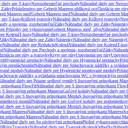
 diely pre T-kusy
Nerozoberateľné prechody
Náhradné diely pre Neroz
e Zátky
Príslušenstvo pre Geberit Mapress uhlíková oceľ
Izolácia pre rúr
erit Mapress meď
Geberit Mapress meď
Náhradné diely pre Geberit Ma
 pre T-kusy
Krížové tvarovky
Náhradné diely pre Krížové tvarovky
Ner
ody a spojenia, rozoberateľné
Zátky
Náhradné diely pre Zátky
Nástenk
pre Prípojky pre vykurovanie
Geberit Mapress meď, plyn
Náhradné diel
pre Kolená
T-kusy
Náhradné diely pre T-kusy
Nerozoberateľné prechod
Zátky
Náhradné diely pre Zátky
Nástenky
Náhradné diely pre Nástenky
G
ie
Náhradné diely pre Redukcie
Kolená
Náhradné diely pre Kolená
T-kus
né
Náhradné diely pre Prechody a spojenia, rozoberateľné
Zátky
Náhradn
Izolácia pre rúry a tvarovky
Kryty pre rúry
Upevnenia pre rúry
Upevneni
rit
Hygienické preplachy
Náhradné diely pre Hygienické preplachy
Prís
ckým prepláchnutím
Náhradné diely pre Splachovacie nádržky a ovláda
ované moduly
Náhradné diely pre Hygienické montované moduly
Prísl
plachovacie nádržky a ovládania splachovania WC s hygienickým prepl
áhradné diely pre Priame sedlové ventily
S lisovanými prípojkami Map
 prípojkami FlowFit
Náhradné diely pre S lisovanými prípojkami FlowF
e S lisovanými prípojkami Mapress
Guľové kohúty
Náhradné diely pre
né diely pre S lisovanými prípojkami Mepla
S lisovanými prípojkami M
omietkovú montáž
Náhradné diely pre Guľové kohúty pre podomietkov
né diely pre S lisovanými prípojkami Mepla
S lisovanými prípojkami V
ojkami Mapress
Náhradné diely pre S lisovanými prípojkami Mapress
So
ými prípojkami Mapress
Náhradné diely pre S lisovanými prípojkami Ma
i
Náhradné diely pre So závitovými prípojkami
Plošné vykurovanie/chla
20
Rúry
Tvarovky
Náhradné diely pre Tvarovky
Kolená
Odbočky
Náhradn