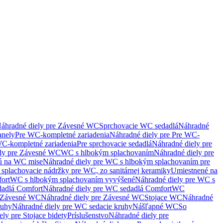
áhradné diely pre Závesné WC
Sprchovacie WC sedadlá
Náhradné
anely
Pre WC-kompletné zariadenia
Náhradné diely pre Pre WC-
C-kompletné zariadenia
Pre sprchovacie sedadlá
Náhradné diely pre
ely pre Závesné WC
WC s hlbokým splachovaním
Náhradné diely pre
nú na WC mise
Náhradné diely pre WC s hlbokým splachovaním pre
splachovacie nádržky pre WC, zo sanitárnej keramiky
Umiestnené na
ort
WC s hlbokým splachovaním vyvýšené
Náhradné diely pre WC s
adlá Comfort
Náhradné diely pre WC sedadlá Comfort
WC
Závesné WC
Náhradné diely pre Závesné WC
Stojace WC
Náhradné
ruhy
Náhradné diely pre WC sedacie kruhy
Nášľapné WC
So
ly pre Stojace bidety
Príslušenstvo
Náhradné diely pre