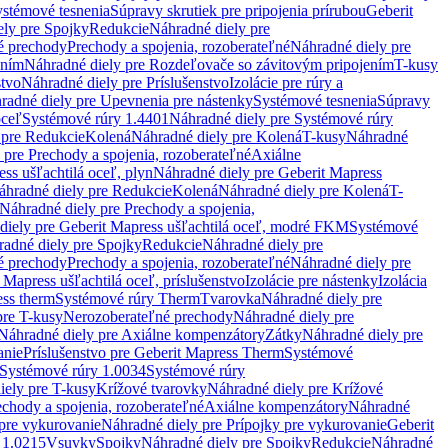
stémové tesnenia
Súpravy skrutiek pre pripojenia prírubou
Geberit
ely pre Spojky
Redukcie
Náhradné diely pre
é prechody
Prechody a spojenia, rozoberateľné
Náhradné diely pre
ením
Náhradné diely pre Rozdeľovače so závitovým pripojením
T-kusy
stvo
Náhradné diely pre Príslušenstvo
Izolácie pre rúry a
radné diely pre Upevnenia pre nástenky
Systémové tesnenia
Súpravy
oceľ
Systémové rúry 1.4401
Náhradné diely pre Systémové rúry
 pre Redukcie
Kolená
Náhradné diely pre Kolená
T-kusy
Náhradné
 pre Prechody a spojenia, rozoberateľné
Axiálne
ss ušľachtilá oceľ, plyn
Náhradné diely pre Geberit Mapress
áhradné diely pre Redukcie
Kolená
Náhradné diely pre Kolená
T-
Náhradné diely pre Prechody a spojenia,
diely pre Geberit Mapress ušľachtilá oceľ, modré FKM
Systémové
adné diely pre Spojky
Redukcie
Náhradné diely pre
é prechody
Prechody a spojenia, rozoberateľné
Náhradné diely pre
 Mapress ušľachtilá oceľ, príslušenstvo
Izolácie pre nástenky
Izolácia
ess therm
Systémové rúry Therm
Tvarovka
Náhradné diely pre
pre T-kusy
Nerozoberateľné prechody
Náhradné diely pre
Náhradné diely pre Axiálne kompenzátory
Zátky
Náhradné diely pre
anie
Príslušenstvo pre Geberit Mapress Therm
Systémové
Systémové rúry 1.0034
Systémové rúry
iely pre T-kusy
Krížové tvarovky
Náhradné diely pre Krížové
echody a spojenia, rozoberateľné
Axiálne kompenzátory
Náhradné
 pre vykurovanie
Náhradné diely pre Prípojky pre vykurovanie
Geberit
 1.0215
Vsuvky
Spojky
Náhradné diely pre Spojky
Redukcie
Náhradné