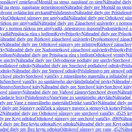
dnopákový zmiešavač
Montáž na stenu, napájané zo siete
Náhradné diely 
ž na stenu, napájanie generátorom
Náhradné diely pre Montáž na stenu
s dvomi ovládacími prvkami
Príslušenstvo
Náhradné diely pre Príslušenst
evku
Odtokové súpravy pre umývadlá
Náhradné diely pre Odtokové súp
rúrkou pre umývadlá
Náhradné diely pre Zápachové uzávierky s norno
ky s nornou rúrkou pre umývadlá, priestorovo úsporné
Podomietkové z
ývadlá
Pripájacia rúra s hrdlom
Kryty
Prípojky
Náhradné diely pre Prípoj
áhradné diely pre Rúrkové zápachové uzávierky
Dvojkomorové zápach
je
Náhradné diely pre Odtokové súpravy pre prístroje
Rúrkové zápachov
rky
Náhradné diely pre Nadomietkové zápachové uzávierky
Prípojky
Prí
 hrdlom
Náhradné diely pre Pripájacia rúra s hrdlom
Odtokové ventily
Náh
e sprchy
Náhradné diely pre Odvodnenie podlahy pre sprchy
Sprchové 
podlahové odtoky
Náhradné diely pre Sprchové podlahové odtoky
Prísl
odtoky
Náhradné diely pre Stenové odtoky
Príslušenstvo pre stenové od
rchové plochy
Sprchové vaničky z minerálneho materiálu a inštalačné 
lu
Sprchové vaničky zo sanitárneho akrylátu
Inštalačné prvky
Náhradné d
ušenstvo
Sprchové kúty
Náhradné diely pre Sprchové kúty
Sprchové kúty
ové zásteny
Náhradné diely pre Vaňové zásteny
Sprchové dvere
Náhradn
ladacie boxy
Príslušenstvo
Vane
Vane zo sanitárneho akrylátu
Náhradné d
ely pre Vane z minerálneho materiálu
Detské vaničky
Náhradné diely pr
diely pre Súpravy nožičiek a súpravy traverz a stenových kotiev
Prísl
52
Náhradné diely pre Odtokové súpravy pre sprchové vaničky, d52
S kr
ly pre Kryt odtoku
Odtokové súpravy pre sprchové vaničky, d90
Náhrad
 diely pre Bez krytu odtoku
Kryt odtoku
Náhradné diely pre Kryt odto
adné diely pre Bez krytu odtoku
Odtokové súpravy pre vane, d52
Náhra