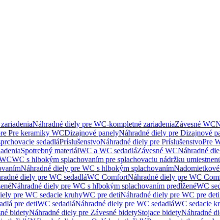
zariadenia
Náhradné diely pre WC-kompletné zariadenia
Závesné WC
N
pre Pre keramiky WC
Dizajnové panely
Náhradné diely pre Dizajnové p
sprchovacie sedadlá
Príslušenstvo
Náhradné diely pre Príslušenstvo
Pre W
iadenia
Spotrebný materiál
WC a WC sedadlá
Závesné WC
Náhradné di
e WC
WC s hlbokým splachovaním pre splachovaciu nádržku umiestne
ovaním
Náhradné diely pre WC s hlbokým splachovaním
Nadomietkové 
radné diely pre WC sedadlá
WC Comfort
Náhradné diely pre WC Comf
žené
Náhradné diely pre WC s hlbokým splachovaním predĺžené
WC sed
iely pre WC sedacie kruhy
WC pre deti
Náhradné diely pre WC pre deti
dlá pre deti
WC sedadlá
Náhradné diely pre WC sedadlá
WC sedacie k
né bidety
Náhradné diely pre Závesné bidety
Stojace bidety
Náhradné die