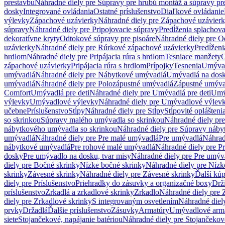
prestavbu
Náhradné diely pre Súpravy pre hrubú montáž a súpravy pr
dosky
Integrované ovládania
Ostatné príslušenstvo
Diaľkové ovládanie
výlevky
Zápachové uzávierky
Náhradné diely pre Zápachové uzávier
súpravy
Náhradné diely pre Pripojovacie súpravy
Predĺženia splachov
dekoratívne kryty
Odtokové súpravy pre pisoáre
Náhradné diely pre O
uzávierky
Náhradné diely pre Rúrkové zápachové uzávierky
Predĺženi
hrdlom
Náhradné diely pre Pripájacia rúra s hrdlom
Tesniace manžety
O
zápachové uzávierky
Pripájacia rúra s hrdlom
Prípojky
Tesnenia
Umývac
umývadlá
Náhradné diely pre Nábytkové umývadlá
Umývadlá na dos
umývadlá
Náhradné diely pre Polozápustné umývadlá
Zápustné umýva
Comfort
Umývadlá pre deti
Náhradné diely pre Umývadlá pre deti
Umý
výlevky
Umývadlové výlevky
Náhradné diely pre Umývadlové výlev
učebne
Príslušenstvo
Stĺpy
Náhradné diely pre Stĺpy
Stĺpovité oplášteni
so skrinkou
Súpravy malého umývadla so skrinkou
Náhradné diely pr
nábytkového umývadla so skrinkou
Náhradné diely pre Súpravy náby
umývadlá
Náhradné diely pre Pre malé umývadlá
Pre umývadlá
Náhrad
nábytkové umývadlá
Pre rohové malé umývadlá
Náhradné diely pre P
dosky
Pre umývadlo na dosku, tvar misy
Náhradné diely pre Pre umýva
diely pre Bočné skrinky
Nízke bočné skrinky
Náhradné diely pre Nízk
skrinky
Závesné skrinky
Náhradné diely pre Závesné skrinky
Ďalší kú
diely pre Príslušenstvo
Priehradky do zásuvky a organizačné boxy
Drži
príslušenstvo
Zrkadlá a zrkadlové skrinky
Zrkadlo
Náhradné diely pre 
diely pre Zrkadlové skrinky
S integrovaným osvetlením
Náhradné diel
prvky
Držadlá
Ďalšie príslušenstvo
Zásuvky
Armatúry
Umývadlové arm
siete
Stojančekové, napájanie batériou
Náhradné diely pre Stojančekové