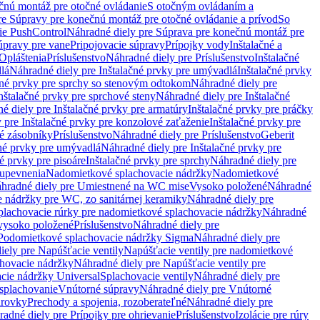
čnú montáž pre otočné ovládanie
S otočným ovládaním a
re Súpravy pre konečnú montáž pre otočné ovládanie a prívod
So
ie PushControl
Náhradné diely pre Súprava pre konečnú montáž pre
úpravy pre vane
Pripojovacie súpravy
Prípojky vody
Inštalačné a
Opláštenia
Príslušenstvo
Náhradné diely pre Príslušenstvo
Inštalačné
lá
Náhradné diely pre Inštalačné prvky pre umývadlá
Inštalačné prvky
čné prvky pre sprchy so stenovým odtokom
Náhradné diely pre
nštalačné prvky pre sprchové steny
Náhradné diely pre Inštalačné
é diely pre Inštalačné prvky pre armatúry
Inštalačné prvky pre práčky
 pre Inštalačné prvky pre konzolové zaťaženie
Inštalačné prvky pre
né zásobníky
Príslušenstvo
Náhradné diely pre Príslušenstvo
Geberit
čné prvky pre umývadlá
Náhradné diely pre Inštalačné prvky pre
é prvky pre pisoáre
Inštalačné prvky pre sprchy
Náhradné diely pre
 upevnenia
Nadomietkové splachovacie nádržky
Nadomietkové
hradné diely pre Umiestnené na WC mise
Vysoko položené
Náhradné
 nádržky pre WC, zo sanitárnej keramiky
Náhradné diely pre
plachovacie rúrky pre nadomietkové splachovacie nádržky
Náhradné
 vysoko položené
Príslušenstvo
Náhradné diely pre
Podomietkové splachovacie nádržky Sigma
Náhradné diely pre
iely pre Napúšťacie ventily
Napúšťacie ventily pre nadomietkové
chovacie nádržky
Náhradné diely pre Napúšťacie ventily pre
acie nádržky Universal
Splachovacie ventily
Náhradné diely pre
 splachovanie
Vnútorné súpravy
Náhradné diely pre Vnútorné
arovky
Prechody a spojenia, rozoberateľné
Náhradné diely pre
adné diely pre Prípojky pre ohrievanie
Príslušenstvo
Izolácie pre rúry