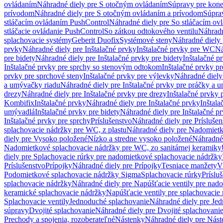
ovládaním
Náhradné diely pre S otočným ovládaním
Súpravy pre kone
prívodom
Náhradné diely pre S otočným ovládaním a prívodom
Súpra
stláčacím ovládaním PushControl
Náhradné diely pre So stláčacím o
stláčacie ovládanie PushControl
So zátkou odtokového ventilu
Náhradn
splachovacie systémy
Geberit Duofix
Systémové steny
Náhradné diely 
prvky
Náhradné diely pre Inštalačné prvky
Inštalačné prvky pre WC
Ná
pre bidety
Náhradné diely pre Inštalačné prvky pre bidety
Inštalačné p
Inštalačné prvky pre sprchy so stenovým odtokom
Inštalačné prvky pr
prvky pre sprchové steny
Inštalačné prvky pre výlevky
Náhradné diely
a umývačky riadu
Náhradné diely pre Inštalačné prvky pre práčky a 
drezy
Náhradné diely pre Inštalačné prvky pre drezy
Inštalačné prvky 
Kombifix
Inštalačné prvky
Náhradné diely pre Inštalačné prvky
Inštal
umývadlá
Inštalačné prvky pre bidety
Náhradné diely pre Inštalačné pr
Inštalačné prvky pre sprchy
Príslušenstvo
Náhradné diely pre Príslušen
splachovacie nádržky pre WC, z plastu
Náhradné diely pre Nadomietk
diely pre Vysoko položené
Nízko a stredne vysoko položené
Náhradné 
Nadomietkové splachovacie nádržky pre WC, zo sanitárnej keramiky
diely pre Splachovacie rúrky pre nadomietkové splachovacie nádržky
Príslušenstvo
Prípojky
Náhradné diely pre Prípojky
Tesniace manžety
V
Podomietkové splachovacie nádržky Sigma
Splachovacie rúrky
Príslu
splachovacie nádržky
Náhradné diely pre Napúšťacie ventily pre nad
keramické splachovacie nádržky
Napúšťacie ventily pre splachovacie
Splachovacie ventily
Jednoduché splachovanie
Náhradné diely pre Je
súpravy
Dvojité splachovanie
Náhradné diely pre Dvojité splachovani
Prechody a spojenia, rozoberateľné
Nástenky
Náhradné diely pre Nás