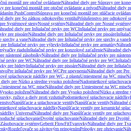
čnú montáž pre otočné ovládanie
Náhradné diely pre Súpravy pre kone
vy pre konečnú montáž pre otočné ovládanie a prívod
Náhradné diely p
vládaním PushControl
Súprava pre konečnú montáž pre stláčacie ovládan
é diely pre So zátkou odtokového ventilu
Príslušenstvo pre odtokové s
pre Systémové steny
Nosné systémy
Náhradné diely pre Nosné systémy
hradné diely pre Inštalačné prvky pre WC
Inštalačné prvky pre umývad
rvky pre pisoáre
Náhradné diely pre Inštalačné prvky pre pisoáre
Inštala
e sprchy a vane
Náhradné diely pre Inštalačné prvky pre sprchy a vane
I
 pre Inštalačné prvky pre výlevky
Inštalačné prvky pre armatúry
Náhradn
umývačky riadu
Inštalačné prvky pre konzolové zaťaženie
Náhradné diely
pre nástenné zásobníky
Náhradné diely pre Inštalačné prvky pre násten
ačné prvky pre WC
Náhradné diely pre Inštalačné prvky pre WC
Inštala
vky pre bidety
Inštalačné prvky pre pisoáre
Náhradné diely pre Inštalačn
stvo
Pre inštalačné prvky pre WC
Pre upevnenia
Náhradné diely pre Pre
ové splachovacie nádržky pre WC, z plastu
Umiestnené na WC mise
Ná
diely pre Nízko a stredne vysoko položené
Nadomietkové splachovacie
Umiestnené na WC mise
Náhradné diely pre Umiestnené na WC mise
S
Vysoko položené
Náhradné diely pre Vysoko položené
Nízko a stredne
suvky, ružice a diely proti vzdutiu
Podomietkové splachovacie nádržky
šenstvo
Napúšťacie a splachovacie ventily
Napúšťacie ventily
Náhradné d
omietkové splachovacie nádržky
Napúšťacie ventily pre keramické spla
 nádržky Universal
Náhradné diely pre Napúšťacie ventily pre splachov
dnoduché splachovanie
Dvojité splachovanie
Náhradné diely pre Dvojité
e
Zásobovacie systémy
Geberit FlowFit
Tvarovky
Náhradné diely pre Tv
tenky
Rozdeľovače so závitovým pripojením
Prípojky pre ohrievanie
Náhr