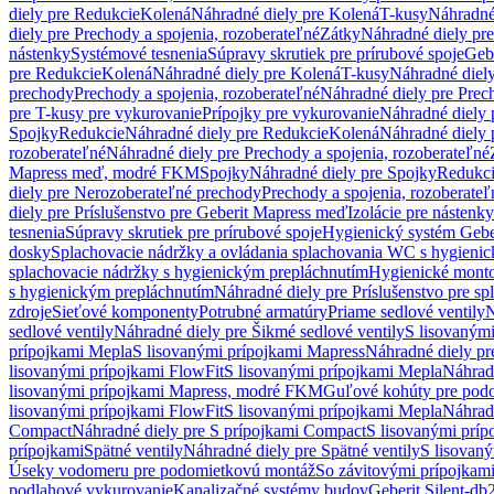
diely pre Redukcie
Kolená
Náhradné diely pre Kolená
T-kusy
Náhradné
diely pre Prechody a spojenia, rozoberateľné
Zátky
Náhradné diely pr
nástenky
Systémové tesnenia
Súpravy skrutiek pre prírubové spoje
Geb
pre Redukcie
Kolená
Náhradné diely pre Kolená
T-kusy
Náhradné diely
prechody
Prechody a spojenia, rozoberateľné
Náhradné diely pre Prech
pre T-kusy pre vykurovanie
Prípojky pre vykurovanie
Náhradné diely 
Spojky
Redukcie
Náhradné diely pre Redukcie
Kolená
Náhradné diely 
rozoberateľné
Náhradné diely pre Prechody a spojenia, rozoberateľné
Mapress meď, modré FKM
Spojky
Náhradné diely pre Spojky
Redukc
diely pre Nerozoberateľné prechody
Prechody a spojenia, rozoberateľ
diely pre Príslušenstvo pre Geberit Mapress meď
Izolácie pre nástenky
tesnenia
Súpravy skrutiek pre prírubové spoje
Hygienický systém Gebe
dosky
Splachovacie nádržky a ovládania splachovania WC s hygieni
splachovacie nádržky s hygienickým prepláchnutím
Hygienické mont
s hygienickým prepláchnutím
Náhradné diely pre Príslušenstvo pre s
zdroje
Sieťové komponenty
Potrubné armatúry
Priame sedlové ventily
N
sedlové ventily
Náhradné diely pre Šikmé sedlové ventily
S lisovanými
prípojkami Mepla
S lisovanými prípojkami Mapress
Náhradné diely pr
lisovanými prípojkami FlowFit
S lisovanými prípojkami Mepla
Náhrad
lisovanými prípojkami Mapress, modré FKM
Guľové kohúty pre pod
lisovanými prípojkami FlowFit
S lisovanými prípojkami Mepla
Náhrad
Compact
Náhradné diely pre S prípojkami Compact
S lisovanými príp
prípojkami
Spätné ventily
Náhradné diely pre Spätné ventily
S lisovan
Úseky vodomeru pre podomietkovú montáž
So závitovými prípojkam
podlahové vykurovanie
Kanalizačné systémy budov
Geberit Silent-db