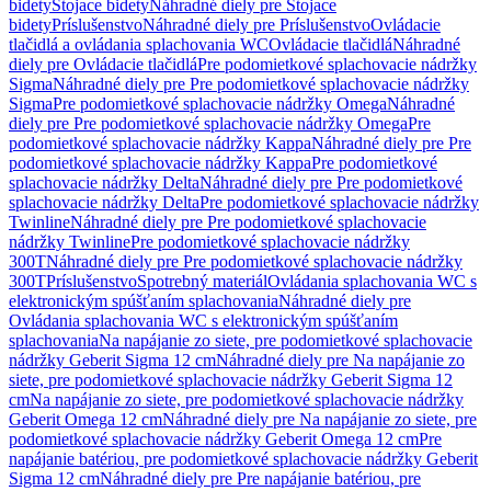
bidety
Stojace bidety
Náhradné diely pre Stojace
bidety
Príslušenstvo
Náhradné diely pre Príslušenstvo
Ovládacie
tlačidlá a ovládania splachovania WC
Ovládacie tlačidlá
Náhradné
diely pre Ovládacie tlačidlá
Pre podomietkové splachovacie nádržky
Sigma
Náhradné diely pre Pre podomietkové splachovacie nádržky
Sigma
Pre podomietkové splachovacie nádržky Omega
Náhradné
diely pre Pre podomietkové splachovacie nádržky Omega
Pre
podomietkové splachovacie nádržky Kappa
Náhradné diely pre Pre
podomietkové splachovacie nádržky Kappa
Pre podomietkové
splachovacie nádržky Delta
Náhradné diely pre Pre podomietkové
splachovacie nádržky Delta
Pre podomietkové splachovacie nádržky
Twinline
Náhradné diely pre Pre podomietkové splachovacie
nádržky Twinline
Pre podomietkové splachovacie nádržky
300T
Náhradné diely pre Pre podomietkové splachovacie nádržky
300T
Príslušenstvo
Spotrebný materiál
Ovládania splachovania WC s
elektronickým spúšťaním splachovania
Náhradné diely pre
Ovládania splachovania WC s elektronickým spúšťaním
splachovania
Na napájanie zo siete, pre podomietkové splachovacie
nádržky Geberit Sigma 12 cm
Náhradné diely pre Na napájanie zo
siete, pre podomietkové splachovacie nádržky Geberit Sigma 12
cm
Na napájanie zo siete, pre podomietkové splachovacie nádržky
Geberit Omega 12 cm
Náhradné diely pre Na napájanie zo siete, pre
podomietkové splachovacie nádržky Geberit Omega 12 cm
Pre
napájanie batériou, pre podomietkové splachovacie nádržky Geberit
Sigma 12 cm
Náhradné diely pre Pre napájanie batériou, pre