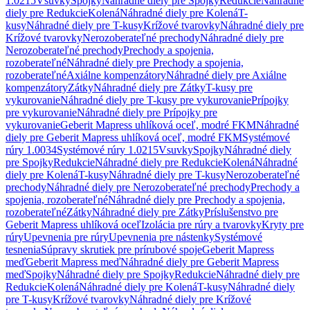
1.0215
Vsuvky
Spojky
Náhradné diely pre Spojky
Redukcie
Náhradné
diely pre Redukcie
Kolená
Náhradné diely pre Kolená
T-
kusy
Náhradné diely pre T-kusy
Krížové tvarovky
Náhradné diely pre
Krížové tvarovky
Nerozoberateľné prechody
Náhradné diely pre
Nerozoberateľné prechody
Prechody a spojenia,
rozoberateľné
Náhradné diely pre Prechody a spojenia,
rozoberateľné
Axiálne kompenzátory
Náhradné diely pre Axiálne
kompenzátory
Zátky
Náhradné diely pre Zátky
T-kusy pre
vykurovanie
Náhradné diely pre T-kusy pre vykurovanie
Prípojky
pre vykurovanie
Náhradné diely pre Prípojky pre
vykurovanie
Geberit Mapress uhlíková oceľ, modré FKM
Náhradné
diely pre Geberit Mapress uhlíková oceľ, modré FKM
Systémové
rúry 1.0034
Systémové rúry 1.0215
Vsuvky
Spojky
Náhradné diely
pre Spojky
Redukcie
Náhradné diely pre Redukcie
Kolená
Náhradné
diely pre Kolená
T-kusy
Náhradné diely pre T-kusy
Nerozoberateľné
prechody
Náhradné diely pre Nerozoberateľné prechody
Prechody a
spojenia, rozoberateľné
Náhradné diely pre Prechody a spojenia,
rozoberateľné
Zátky
Náhradné diely pre Zátky
Príslušenstvo pre
Geberit Mapress uhlíková oceľ
Izolácia pre rúry a tvarovky
Kryty pre
rúry
Upevnenia pre rúry
Upevnenia pre nástenky
Systémové
tesnenia
Súpravy skrutiek pre prírubové spoje
Geberit Mapress
meď
Geberit Mapress meď
Náhradné diely pre Geberit Mapress
meď
Spojky
Náhradné diely pre Spojky
Redukcie
Náhradné diely pre
Redukcie
Kolená
Náhradné diely pre Kolená
T-kusy
Náhradné diely
pre T-kusy
Krížové tvarovky
Náhradné diely pre Krížové