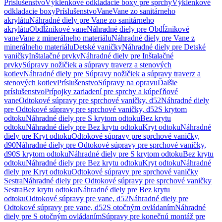
Príslušenstvo
Výklenkové odkladacie boxy pre sprchy
Výklenkové
odkladacie boxy
Príslušenstvo
Vane
Vane zo sanitárneho
akrylátu
Náhradné diely pre Vane zo sanitárneho
akrylátu
Obdĺžnikové vane
Náhradné diely pre Obdĺžnikové
vane
Vane z minerálneho materiálu
Náhradné diely pre Vane z
minerálneho materiálu
Detské vaničky
Náhradné diely pre Detské
vaničky
Inštalačné prvky
Náhradné diely pre Inštalačné
prvky
Súpravy nožičiek a súpravy traverz a stenových
kotiev
Náhradné diely pre Súpravy nožičiek a súpravy traverz a
stenových kotiev
Príslušenstvo
Súpravy na opravu
Ďalšie
príslušenstvo
Prípojky zariadení pre sprchy a kúpeľňové
vane
Odtokové súpravy pre sprchové vaničky, d52
Náhradné diely
pre Odtokové súpravy pre sprchové vaničky, d52
S krytom
odtoku
Náhradné diely pre S krytom odtoku
Bez krytu
odtoku
Náhradné diely pre Bez krytu odtoku
Kryt odtoku
Náhradné
diely pre Kryt odtoku
Odtokové súpravy pre sprchové vaničky,
d90
Náhradné diely pre Odtokové súpravy pre sprchové vaničky,
d90
S krytom odtoku
Náhradné diely pre S krytom odtoku
Bez krytu
odtoku
Náhradné diely pre Bez krytu odtoku
Kryt odtoku
Náhradné
diely pre Kryt odtoku
Odtokové súpravy pre sprchové vaničky
Sestra
Náhradné diely pre Odtokové súpravy pre sprchové vaničky
Sestra
Bez krytu odtoku
Náhradné diely pre Bez krytu
odtoku
Odtokové súpravy pre vane, d52
Náhradné diely pre
Odtokové súpravy pre vane, d52
S otočným ovládaním
Náhradné
diely pre S otočným ovládaním
Súpravy pre konečnú montáž pre