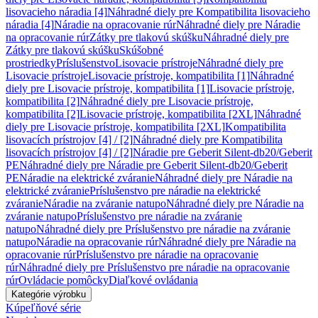
lisovacieho náradia [4]
Náhradné diely pre Kompatibilita lisovacieho
náradia [4]
Náradie na opracovanie rúr
Náhradné diely pre Náradie
na opracovanie rúr
Zátky pre tlakovú skúšku
Náhradné diely pre
Zátky pre tlakovú skúšku
Skúšobné
prostriedky
Príslušenstvo
Lisovacie prístroje
Náhradné diely pre
Lisovacie prístroje
Lisovacie prístroje, kompatibilita [1]
Náhradné
diely pre Lisovacie prístroje, kompatibilita [1]
Lisovacie prístroje,
kompatibilita [2]
Náhradné diely pre Lisovacie prístroje,
kompatibilita [2]
Lisovacie prístroje, kompatibilita [2XL]
Náhradné
diely pre Lisovacie prístroje, kompatibilita [2XL]
Kompatibilita
lisovacích prístrojov [4] / [2]
Náhradné diely pre Kompatibilita
lisovacích prístrojov [4] / [2]
Náradie pre Geberit Silent-db20/Geberit
PE
Náhradné diely pre Náradie pre Geberit Silent-db20/Geberit
PE
Náradie na elektrické zváranie
Náhradné diely pre Náradie na
elektrické zváranie
Príslušenstvo pre náradie na elektrické
zváranie
Náradie na zváranie natupo
Náhradné diely pre Náradie na
zváranie natupo
Príslušenstvo pre náradie na zváranie
natupo
Náhradné diely pre Príslušenstvo pre náradie na zváranie
natupo
Náradie na opracovanie rúr
Náhradné diely pre Náradie na
opracovanie rúr
Príslušenstvo pre náradie na opracovanie
rúr
Náhradné diely pre Príslušenstvo pre náradie na opracovanie
rúr
Ovládacie pomôcky
Diaľkové ovládania
Kategórie výrobku
Kúpeľňové série