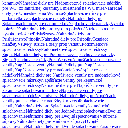
keramiky
Náhradné diely pre Nadomietkové splachovacie nádržky
pre WC, zo sanitárnej keramiky
Umiestnené na WC mise
Náhradné
diely pre Umiestnené na WC mise
Splachovacie rúrky pre
nadomietkové splachovacie nádržky
Náhradné diely pre
Splachovacie rúrky pre nadomietkové splachovacie nádržky
Vysoko
položené
Náhradné diely pre Vysoko položené
Nízko a stredne
vysoko položené
Príslušenstvo
Náhradné diely pre
Príslušenstvo
Prípojky
Náhradné diely pre Prípojky
Tesniace
manžety
Vsuvky, ružice a diely proti vzdutiu
Podomietkové
splachovacie nádržky
Podomietkové splachovacie nádržky
Sigma
Náhradné diely pre Podomietkové splachovacie nádržky
Sigma
Splachovacie rúrky
Príslušenstvo
Napúšťacie a splachovacie
ventily
Napúšťacie ventily
Náhradné diely pre Napúšťacie
ventily
Napúšťacie ventily pre nadomietkové splachovacie
nádržky
Náhradné diely pre Napúšťacie ventily pre nadomietkové
splachovacie nádržky
Napúšťacie ventily pre keramické
splachovacie nádržky
Náhradné diely pre Napúšťacie ventily pre
keramické splachovacie nádržky
Napúšťacie ventily pre
splachovacie nádržky Universal
Náhradné diely pre Napúšťacie
ventily pre splachovacie nádržky Universal
Splachovacie
ventily
Náhradné diely pre Splachovacie ventily
Jednoduché
splachovanie
Náhradné diely pre Jednoduché splachovanie
Dvojité
splachovanie
Náhradné diely pre Dvojité splachovanie
Vnútorné
súpravy
Náhradné diely pre Vnútorné súpravy
Dvojité
splachovanie
Náhradné diely pre Dvojité splachovanie
Zásobovacie