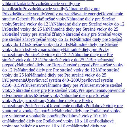
vlhkosti
Izolácia
Privzdušňovacie ventily pre
kanalizáciu
Privzdušňovacie ventily
Náhradné diely pre
Privzdušňovacie ventily
Ventily na zadržiavanie energie
Odvodnenie
strechy Geberit Pluvia
Strešné vtoky
Náhradné diely pre Strešné
vtoky
Strešné vtoky do 12 l/s
Náhradné diely pre Strešné vtoky do 12
l/s
Strešné vtoky do 25 l/s
Náhradné diely pre Strešné vtoky do 25
l/s
Strešné vtoky pre strešné žľaby
Náhradné diely pre Strešné vtoky
pre strešné žľaby
Strešné vtoky do 12 l/s
Náhradné diely pre Strešné
vtoky do 12 l/s
Strešné vtoky do 25 l/s
Náhradné diely pre Strešné
vtoky do 25 l/s
Prvky parozábrany
Náhradné diely pre Prvky
parozábrany
Pre strešné vtoky do 12 l/s
Náhradné diely pre Pre
strešné vtoky do 12 l/s
Pre strešné vtoky do 25 l/s
Bezpečnostné
prepady
Náhradné diely pre Bezpečnostné prepady
Pre strešné vtoky
do 12 l/s
Náhradné diely pre Pre strešné vtoky do 12 l/s
Pre strešné
vtoky do 25 l/s
Náhradné diely pre Pre strešné vtoky do 25
l/s
Upevnenia
Upevňovací systém d40–200
Upevňovací systém
d250–315
Príslušenstvo
Náhradné diely pre Príslušenstvo
Pre strešné
vtoky
Náhradné diely pre Pre strešné vtoky
Pre upevnenia
Konvenčné
odvodnenie striech
Strešné vtoky
Náhradné diely pre Strešné
vtoky
Prvky parozábrany
Náhradné diely pre Prvky
parozábrany
Príslušenstvo
Odvodnenie podlahy
Podlahové vtoky pre
vnútorné a vonkajšie použitie
Náhradné diely pre Podlahové vtoky
pre vnútorné a vonkajšie použitie
Podlahové vtoky 10 x 10
cm
Náhradné diely pre Podlahové vtoky 10 x 10 cm
Podlahové
vtoky pre balkóny a terasy, 10 x 10 cm
Náhradné diely pre