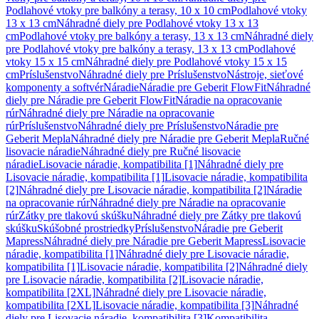
Podlahové vtoky pre balkóny a terasy, 10 x 10 cm
Podlahové vtoky
13 x 13 cm
Náhradné diely pre Podlahové vtoky 13 x 13
cm
Podlahové vtoky pre balkóny a terasy, 13 x 13 cm
Náhradné diely
pre Podlahové vtoky pre balkóny a terasy, 13 x 13 cm
Podlahové
vtoky 15 x 15 cm
Náhradné diely pre Podlahové vtoky 15 x 15
cm
Príslušenstvo
Náhradné diely pre Príslušenstvo
Nástroje, sieťové
komponenty a softvér
Náradie
Náradie pre Geberit FlowFit
Náhradné
diely pre Náradie pre Geberit FlowFit
Náradie na opracovanie
rúr
Náhradné diely pre Náradie na opracovanie
rúr
Príslušenstvo
Náhradné diely pre Príslušenstvo
Náradie pre
Geberit Mepla
Náhradné diely pre Náradie pre Geberit Mepla
Ručné
lisovacie náradie
Náhradné diely pre Ručné lisovacie
náradie
Lisovacie náradie, kompatibilita [1]
Náhradné diely pre
Lisovacie náradie, kompatibilita [1]
Lisovacie náradie, kompatibilita
[2]
Náhradné diely pre Lisovacie náradie, kompatibilita [2]
Náradie
na opracovanie rúr
Náhradné diely pre Náradie na opracovanie
rúr
Zátky pre tlakovú skúšku
Náhradné diely pre Zátky pre tlakovú
skúšku
Skúšobné prostriedky
Príslušenstvo
Náradie pre Geberit
Mapress
Náhradné diely pre Náradie pre Geberit Mapress
Lisovacie
náradie, kompatibilita [1]
Náhradné diely pre Lisovacie náradie,
kompatibilita [1]
Lisovacie náradie, kompatibilita [2]
Náhradné diely
pre Lisovacie náradie, kompatibilita [2]
Lisovacie náradie,
kompatibilita [2XL]
Náhradné diely pre Lisovacie náradie,
kompatibilita [2XL]
Lisovacie náradie, kompatibilita [3]
Náhradné
diely pre Lisovacie náradie, kompatibilita [3]
Kompatibilita