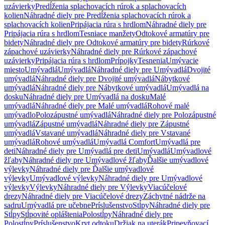
uzávierky
Predĺženia splachovacích rúrok a splachovacích
kolien
Náhradné diely pre Predĺženia splachovacích rúrok a
splachovacích kolien
Pripájacia rúra s hrdlom
Náhradné diely pre
Pripájacia rúra s hrdlom
Tesniace manžety
Odtokové armatúry pre
bidety
Náhradné diely pre Odtokové armatúry pre bidety
Rúrkové
zápachové uzávierky
Náhradné diely pre Rúrkové zápachové
uzávierky
Pripájacia rúra s hrdlom
Prípojky
Tesnenia
Umývacie
miesto
Umývadlá
Umývadlá
Náhradné diely pre Umývadlá
Dvojité
umývadlá
Náhradné diely pre Dvojité umývadlá
Nábytkové
umývadlá
Náhradné diely pre Nábytkové umývadlá
Umývadlá na
dosku
Náhradné diely pre Umývadlá na dosku
Malé
umývadlá
Náhradné diely pre Malé umývadlá
Rohové malé
umývadlo
Polozápustné umývadlá
Náhradné diely pre Polozápustné
umývadlá
Zápustné umývadlá
Náhradné diely pre Zápustné
umývadlá
Vstavané umývadlá
Náhradné diely pre Vstavané
umývadlá
Rohové umývadlá
Umývadlá Comfort
Umývadlá pre
deti
Náhradné diely pre Umývadlá pre deti
Umývadlá
Umývadlové
žľaby
Náhradné diely pre Umývadlové žľaby
Ďalšie umývadlové
výlevky
Náhradné diely pre Ďalšie umývadlové
výlevky
Umývadlové výlevky
Náhradné diely pre Umývadlové
výlevky
Výlevky
Náhradné diely pre Výlevky
Viacúčelové
drezy
Náhradné diely pre Viacúčelové drezy
Záchytné nádrže na
sadru
Umývadlá pre učebne
Príslušenstvo
Stĺpy
Náhradné diely pre
Stĺpy
Stĺpovité opláštenia
Polostĺpy
Náhradné diely pre
Polostĺpy
Príslušenstvo
Kryt odtoku
Držiak na uterák
Pripevňovací