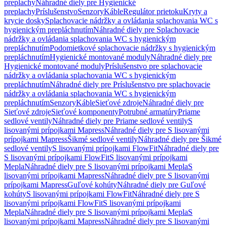
preplachy
Náhradné diely pre Hygienické
preplachy
Príslušenstvo
Senzory
Káble
Regulátor prietoku
Kryty a
krycie dosky
Splachovacie nádržky a ovládania splachovania WC s
hygienickým prepláchnutím
Náhradné diely pre Splachovacie
nádržky a ovládania splachovania WC s hygienickým
prepláchnutím
Podomietkové splachovacie nádržky s hygienickým
prepláchnutím
Hygienické montované moduly
Náhradné diely pre
Hygienické montované moduly
Príslušenstvo pre splachovacie
nádržky a ovládania splachovania WC s hygienickým
prepláchnutím
Náhradné diely pre Príslušenstvo pre splachovacie
nádržky a ovládania splachovania WC s hygienickým
prepláchnutím
Senzory
Káble
Sieťové zdroje
Náhradné diely pre
Sieťové zdroje
Sieťové komponenty
Potrubné armatúry
Priame
sedlové ventily
Náhradné diely pre Priame sedlové ventily
S
lisovanými prípojkami Mapress
Náhradné diely pre S lisovanými
prípojkami Mapress
Šikmé sedlové ventily
Náhradné diely pre Šikmé
sedlové ventily
S lisovanými prípojkami FlowFit
Náhradné diely pre
S lisovanými prípojkami FlowFit
S lisovanými prípojkami
Mepla
Náhradné diely pre S lisovanými prípojkami Mepla
S
lisovanými prípojkami Mapress
Náhradné diely pre S lisovanými
prípojkami Mapress
Guľové kohúty
Náhradné diely pre Guľové
kohúty
S lisovanými prípojkami FlowFit
Náhradné diely pre S
lisovanými prípojkami FlowFit
S lisovanými prípojkami
Mepla
Náhradné diely pre S lisovanými prípojkami Mepla
S
lisovanými prípojkami Mapress
Náhradné diely pre S lisovanými