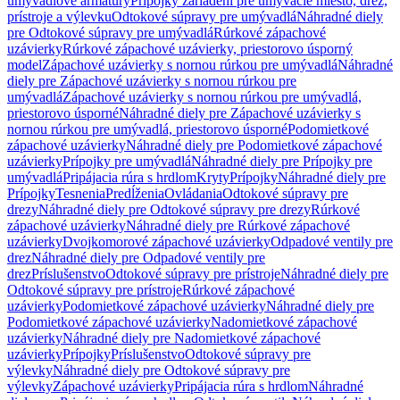
umývadlové armatúry
Prípojky zariadení pre umývacie miesto, drez,
prístroje a výlevku
Odtokové súpravy pre umývadlá
Náhradné diely
pre Odtokové súpravy pre umývadlá
Rúrkové zápachové
uzávierky
Rúrkové zápachové uzávierky, priestorovo úsporný
model
Zápachové uzávierky s nornou rúrkou pre umývadlá
Náhradné
diely pre Zápachové uzávierky s nornou rúrkou pre
umývadlá
Zápachové uzávierky s nornou rúrkou pre umývadlá,
priestorovo úsporné
Náhradné diely pre Zápachové uzávierky s
nornou rúrkou pre umývadlá, priestorovo úsporné
Podomietkové
zápachové uzávierky
Náhradné diely pre Podomietkové zápachové
uzávierky
Prípojky pre umývadlá
Náhradné diely pre Prípojky pre
umývadlá
Pripájacia rúra s hrdlom
Kryty
Prípojky
Náhradné diely pre
Prípojky
Tesnenia
Predĺženia
Ovládania
Odtokové súpravy pre
drezy
Náhradné diely pre Odtokové súpravy pre drezy
Rúrkové
zápachové uzávierky
Náhradné diely pre Rúrkové zápachové
uzávierky
Dvojkomorové zápachové uzávierky
Odpadové ventily pre
drez
Náhradné diely pre Odpadové ventily pre
drez
Príslušenstvo
Odtokové súpravy pre prístroje
Náhradné diely pre
Odtokové súpravy pre prístroje
Rúrkové zápachové
uzávierky
Podomietkové zápachové uzávierky
Náhradné diely pre
Podomietkové zápachové uzávierky
Nadomietkové zápachové
uzávierky
Náhradné diely pre Nadomietkové zápachové
uzávierky
Prípojky
Príslušenstvo
Odtokové súpravy pre
výlevky
Náhradné diely pre Odtokové súpravy pre
výlevky
Zápachové uzávierky
Pripájacia rúra s hrdlom
Náhradné