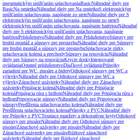
pneumatickým spúšťaním splachovania
Basic
Náhradné diely pre
Basic
Na omietku
Náhradné diely pre Na omietku
S elektronickým
spúšťaním splachovania, napájanie zo siete
Náhradné diely pre S
elektronickým spúšťaním splachovania, napájanie zo siete
S
elektronickým spúšťaním splachovania, napájanie batériou
Náhradné
diely pre S elektronickým spúšťaním splachovania, napájanie
batériou
Príslušenstvo
Náhradné diely pre Príslušenstvo
Súpravy pre
hrubú montáž a súpravy pre prestavbu
Náhradné diely pre Súpravy
pre hrubú montáž a súpravy pre prestavbu
Splachovacie rúrky,
splachovacie kolená a prechody
Súpravy na renováciu
Náhradné
diely pre Súpravy na renováciu
Krycie dosky
Integrované
ovládania
Ostatné príslušenstvo
Diaľkové ovládanie
Prípojky
zariadení pre WC, pisoáre a bidety
Odtokové súpravy pre WC a
výlevky
Náhradné diely pre Odtokové súpravy pre WC a
výlevky
Zápachové uzávierky
Náhradné diely pre Zápachové
uzávierky
Pripájacie kolená
Náhradné diely pre Pripájacie
kolená
Pripájacia rúra s hrdlom
Náhradné diely pre Pripájacia rúra s
hrdlom
Pripojovacie súpravy
Náhradné diely pre Pripojovacie
súpravy
Predĺženia splachovacieho kolena
Náhradné diely pre
Predĺženia splachovacieho kolena
Prípojky z PVC
Náhradné diely
pre Prípojky z PVC
Tesniace manžety a dekoratívne kryty
Odtokové
súpravy pre pisoáre
Náhradné diely pre Odtokové súpravy pre
pisoáre
Zápachové uzávierky pre pisoáre
Náhradné diely pre
Zápachové uzávierky pre pisoáre
Rúrkové zápachové
uzávierky
Náhradné diely pre Rúrkové zápachové