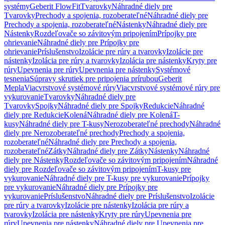
systémy
Geberit FlowFit
Tvarovky
Náhradné diely pre
Tvarovky
Prechody a spojenia, rozoberateľné
Náhradné diely pre
Prechody a spojenia, rozoberateľné
Nástenky
Náhradné diely pre
Nástenky
Rozdeľovače so závitovým pripojením
Prípojky pre
ohrievanie
Náhradné diely pre Prípojky pre
ohrievanie
Príslušenstvo
Izolácie pre rúry a tvarovky
Izolácie pre
nástenky
Izolácia pre rúry a tvarovky
Izolácia pre nástenky
Kryty pre
rúry
Upevnenia pre rúry
Upevnenia pre nástenky
Systémové
tesnenia
Súpravy skrutiek pre pripojenia prírubou
Geberit
Mepla
Viacvrstvové systémové rúry
Viacvrstvové systémové rúry pre
vykurovanie
Tvarovky
Náhradné diely pre
Tvarovky
Spojky
Náhradné diely pre Spojky
Redukcie
Náhradné
diely pre Redukcie
Kolená
Náhradné diely pre Kolená
T-
kusy
Náhradné diely pre T-kusy
Nerozoberateľné prechody
Náhradné
diely pre Nerozoberateľné prechody
Prechody a spojenia,
rozoberateľné
Náhradné diely pre Prechody a spojenia,
rozoberateľné
Zátky
Náhradné diely pre Zátky
Nástenky
Náhradné
diely pre Nástenky
Rozdeľovače so závitovým pripojením
Náhradné
diely pre Rozdeľovače so závitovým pripojením
T-kusy pre
vykurovanie
Náhradné diely pre T-kusy pre vykurovanie
Prípojky
pre vykurovanie
Náhradné diely pre Prípojky pre
vykurovanie
Príslušenstvo
Náhradné diely pre Príslušenstvo
Izolácie
pre rúry a tvarovky
Izolácie pre nástenky
Izolácia pre rúry a
tvarovky
Izolácia pre nástenky
Kryty pre rúry
Upevnenia pre
rúry
Upevnenia pre nástenky
Náhradné diely pre Upevnenia pre