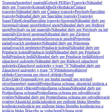
Tesnenia
Spotrebný materiál
Geberit PE
Rúry
Tvarovky
Náhradné
diely pre Tvarovky
Kolená
Odbočky
Redukcie
Čistiace
tvarovky
Náhradné diely pre Čistiace tvarovky
Prechody
Špeciálne
tvarovky
Náhradné diely pre Špeciálne tvarovky
Tvarovky
SuperTube
Kolená
Špeciálne tvarovky
Spojenia
Náhradné diely pre
Spojenia
Zvárané spoje
Hrdlové spoje
Náhradné diely pre Hrdlové
spoje
Prechody na iné materiály
Náhradné diely pre Prechody na iné
materiály
Závitové spojenia
Náhradné diely pre Závitové
spojenia
Pripojenia spojenia
Spojovacie puzdrá
Pripojenia
zariaďovacích predmetov
Náhradné diely pre Pripojenia
zariaďovacích predmetov
Pripájacie kolená
Náhradné diely pre
Pripájacie kolená
Pripájacie hrdlá
Náhradné diely pre Pripájacie
hrdlá
Pripájacie hrdlá
Náhradné diely pre Pripájacie hrdlá
Rúrkové
zápachové uzávierky
Náhradné diely pre Rúrkové zápachové
uzávierky
Zápachové uzávierky v tvare "S"
Náhradné diely pre
Zápachové uzávierky v tvare "S"
Príslušenstvo
Rúrové
objímky
Upevnenia pre rúrové objímky
Nosné
žľaby
Zátky
Tesnenia
Kryty pre hrubú montáž pre servisný
otvor
Spotrebný materiál
Protipožiarna ochrana, akustická izolácia a
ochrana proti vlhkosti
Protipožiarna ochrana
Náhradné diely pre
Protipožiarna ochrana
Protipožiarna ochrana pre odvodňovacie
systémy
Náhradné diely pre Protipožiarna ochrana pre odvodňovacie
systémy
Akustická izolácia
Izolácie pre zníženie hluku šíreného
konštrukciou
Izolácie pre zníženie hluku šíreného konštrukciou a
izolácia hluku šíriaceho sa vzduchom
Ochrana proti