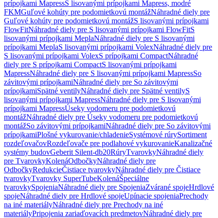
prípojkami Mapress
S lisovanými prípojkami Mapress, modré
FKM
Guľové kohúty pre podomietkovú montáž
Náhradné diely pre
Guľové kohúty pre podomietkovú montáž
S lisovanými prípojkami
FlowFit
Náhradné diely pre S lisovanými prípojkami FlowFit
S
lisovanými prípojkami Mepla
Náhradné diely pre S lisovanými
prípojkami Mepla
S lisovanými prípojkami Volex
Náhradné diely pre
S lisovanými prípojkami Volex
S prípojkami Compact
Náhradné
diely pre S prípojkami Compact
S lisovanými prípojkami
Mapress
Náhradné diely pre S lisovanými prípojkami Mapress
So
závitovými prípojkami
Náhradné diely pre So závitovými
prípojkami
Spätné ventily
Náhradné diely pre Spätné ventily
S
lisovanými prípojkami Mapress
Náhradné diely pre S lisovanými
prípojkami Mapress
Úseky vodomeru pre podomietkovú
montáž
Náhradné diely pre Úseky vodomeru pre podomietkovú
montáž
So závitovými prípojkami
Náhradné diely pre So závitovými
prípojkami
Plošné vykurovanie/chladenie
Systémové rúry
Sortiment
rozdeľovačov
Rozdeľovače pre podlahové vykurovanie
Kanalizačné
systémy budov
Geberit Silent-db20
Rúry
Tvarovky
Náhradné diely
pre Tvarovky
Kolená
Odbočky
Náhradné diely pre
Odbočky
Redukcie
Čistiace tvarovky
Náhradné diely pre Čistiace
tvarovky
Tvarovky SuperTube
Kolená
Špeciálne
tvarovky
Spojenia
Náhradné diely pre Spojenia
Zvárané spoje
Hrdlové
spoje
Náhradné diely pre Hrdlové spoje
Upínacie spojenia
Prechody
na iné materiály
Náhradné diely pre Prechody na iné
materiály
Pripojenia zariaďovacích predmetov
Náhradné diely pre