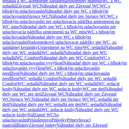
sedadlá a WC-kompletné zariadenia
Spotrebný materiál
WC a WC
sedadlá
Závesné WC
Náhradné diely pre Závesné WC
WC s
hlbokým splachovaním
Náhradné diely pre WC s hlbokým
splachovaním
Stojace WC
Náhradné diely pre Stojace WC
WC s
hlbokým splachovaním pre splachovaciu nádržku umiestnenú na
WC mise
Náhradné diely pre WC s hlbokým splachovaním pre
splachovaciu nádržku umiestnenú na WC mise
WC s hlbokým
splachovaním
Náhradné diely pre WC s hlbokým
splachovaním
Nadomietkové splachovacie nádržky pre WC, zo
sanitárnej keramiky
Umiestnené na WC mise
WC sedadlá
Náhradné
diely pre WC sedadlá
WC sedadlá
Náhradné diely pre WC
sedadlá
WC Comfort
Náhradné diely pre WC Comfort
WC s
hlbokým splachovaním vyvýšené
Náhradné diely pre WC s hlbokým
splachovaním vyvýšené
WC s hlbokým splachovaním
predĺžené
Náhradné diely pre WC s hlbokým splachovaním
predĺžené
WC sedadlá Comfort
Náhradné diely pre WC sedadlá
Comfort
WC sedadlá
Náhradné diely pre WC sedadlá
WC sedacie
kruhy
Náhradné diely pre WC sedacie kruhy
WC pre deti
Náhradné
diely pre WC pre deti
Závesné WC
Náhradné diely pre Závesné
WC
Stojace WC
Náhradné diely pre Stojace WC
WC sedadlá pre
deti
Náhradné diely pre WC sedadlá pre deti
WC sedadlá
Náhradné
diely pre WC sedadlá
WC sedacie kruhy
Náhradné diely pre WC
sedacie kruhy
Nášľapné WC
So
splachovaním
Príslušenstvo
Prípojky
Pripevňovací
materiál
Bidety
Závesné bidety
Náhradné diely pre Závesné