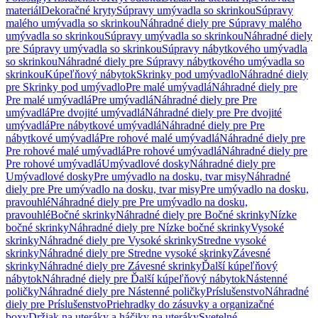
materiál
Dekoračné kryty
Súpravy umývadla so skrinkou
Súpravy
malého umývadla so skrinkou
Náhradné diely pre Súpravy malého
umývadla so skrinkou
Súpravy umývadla so skrinkou
Náhradné diely
pre Súpravy umývadla so skrinkou
Súpravy nábytkového umývadla
so skrinkou
Náhradné diely pre Súpravy nábytkového umývadla so
skrinkou
Kúpeľňový nábytok
Skrinky pod umývadlo
Náhradné diely
pre Skrinky pod umývadlo
Pre malé umývadlá
Náhradné diely pre
Pre malé umývadlá
Pre umývadlá
Náhradné diely pre Pre
umývadlá
Pre dvojité umývadlá
Náhradné diely pre Pre dvojité
umývadlá
Pre nábytkové umývadlá
Náhradné diely pre Pre
nábytkové umývadlá
Pre rohové malé umývadlá
Náhradné diely pre
Pre rohové malé umývadlá
Pre rohové umývadlá
Náhradné diely pre
Pre rohové umývadlá
Umývadlové dosky
Náhradné diely pre
Umývadlové dosky
Pre umývadlo na dosku, tvar misy
Náhradné
diely pre Pre umývadlo na dosku, tvar misy
Pre umývadlo na dosku,
pravouhlé
Náhradné diely pre Pre umývadlo na dosku,
pravouhlé
Bočné skrinky
Náhradné diely pre Bočné skrinky
Nízke
bočné skrinky
Náhradné diely pre Nízke bočné skrinky
Vysoké
skrinky
Náhradné diely pre Vysoké skrinky
Stredne vysoké
skrinky
Náhradné diely pre Stredne vysoké skrinky
Závesné
skrinky
Náhradné diely pre Závesné skrinky
Ďalší kúpeľňový
nábytok
Náhradné diely pre Ďalší kúpeľňový nábytok
Nástenné
poličky
Náhradné diely pre Nástenné poličky
Príslušenstvo
Náhradné
diely pre Príslušenstvo
Priehradky do zásuvky a organizačné
boxy
Držiak na uteráky a háčiky na uteráky
Svetelné