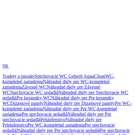
SK
Toalety a pisoáre
Sprchovacie WC Geberit AquaClean
WC-
kompletné zariadenia
Náhradné diely pre WC-kompletné
zariadenia
Závesné WC
Náhradné diely pre Závesné
WC
Sprchovacie WC sedadlá
Náhradné diely pre Sprchovacie WC
sedadlá
Pre keramiky WC
Náhradné diely pre Pre keramiky
WC
Dizajnové panely
Náhradné diely pre Dizajnové panely
Pre WC-
kompletné zariadenia
Náhradné diely pre Pre WC-kompletné
zariadenia
Pre sprchovacie sedadlá
Náhradné diely pre Pre
sprchovacie sedadlá
Príslušenstvo
Náhradné diely pre
Príslušenstvo
Pre WC-kompletné zariadenia
Pre sprchovacie
sedadlá
Náhradné diely pre Pre sprchovacie sedadlá
Pre sprchovacie