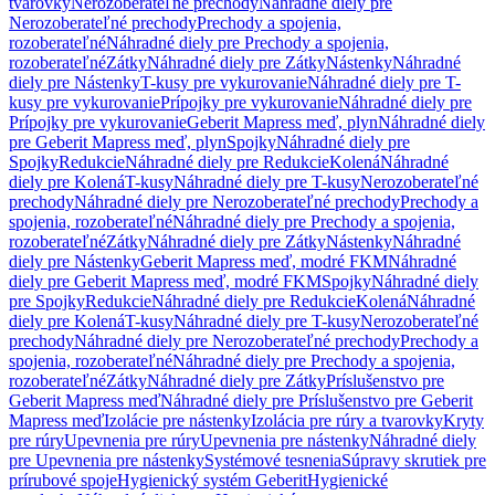
tvarovky
Nerozoberateľné prechody
Náhradné diely pre
Nerozoberateľné prechody
Prechody a spojenia,
rozoberateľné
Náhradné diely pre Prechody a spojenia,
rozoberateľné
Zátky
Náhradné diely pre Zátky
Nástenky
Náhradné
diely pre Nástenky
T-kusy pre vykurovanie
Náhradné diely pre T-
kusy pre vykurovanie
Prípojky pre vykurovanie
Náhradné diely pre
Prípojky pre vykurovanie
Geberit Mapress meď, plyn
Náhradné diely
pre Geberit Mapress meď, plyn
Spojky
Náhradné diely pre
Spojky
Redukcie
Náhradné diely pre Redukcie
Kolená
Náhradné
diely pre Kolená
T-kusy
Náhradné diely pre T-kusy
Nerozoberateľné
prechody
Náhradné diely pre Nerozoberateľné prechody
Prechody a
spojenia, rozoberateľné
Náhradné diely pre Prechody a spojenia,
rozoberateľné
Zátky
Náhradné diely pre Zátky
Nástenky
Náhradné
diely pre Nástenky
Geberit Mapress meď, modré FKM
Náhradné
diely pre Geberit Mapress meď, modré FKM
Spojky
Náhradné diely
pre Spojky
Redukcie
Náhradné diely pre Redukcie
Kolená
Náhradné
diely pre Kolená
T-kusy
Náhradné diely pre T-kusy
Nerozoberateľné
prechody
Náhradné diely pre Nerozoberateľné prechody
Prechody a
spojenia, rozoberateľné
Náhradné diely pre Prechody a spojenia,
rozoberateľné
Zátky
Náhradné diely pre Zátky
Príslušenstvo pre
Geberit Mapress meď
Náhradné diely pre Príslušenstvo pre Geberit
Mapress meď
Izolácie pre nástenky
Izolácia pre rúry a tvarovky
Kryty
pre rúry
Upevnenia pre rúry
Upevnenia pre nástenky
Náhradné diely
pre Upevnenia pre nástenky
Systémové tesnenia
Súpravy skrutiek pre
prírubové spoje
Hygienický systém Geberit
Hygienické