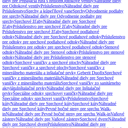
diely pre Pripájacia rúra s hrdlom
Odtokové ventily
Náhradné diely
pre Odtokové ventily
Príslušenstvo
Náhradné diely pre
Príslušenstvo
Sprchy a kúpeľňové vane
Sprchy
Odvodnenie podlahy
pre sprchy
Náhradné diely pre Odvodnenie podlahy pre
sprchy
Sprchové žľaby
Náhradné diely pre Sprchové
žľaby
Príslušenstvo pre sprchové žľaby
Náhradné diely pre
Príslušenstvo pre sprchové žľaby
Sprchové podlahové
odtoky
Náhradné diely pre Sprchové podlahové odtoky
Príslušenstvo
pre odtoky pre sprchové podlahové odtoky
Náhradné diely pre
Príslušenstvo pre odtoky pre sprchové podlahové odtoky
Stenové
odtoky
Náhradné diely pre Stenové odtoky
Príslušenstvo pre stenové
odtoky
Náhradné diely pre Príslušenstvo pre stenové
odtoky
Sprchové vaničky a sprchové plochy
Náhradné diely pre
Sprchové vaničky a sprchové plochy
Sprchové vaničky z
minerálneho materiálu a inštalačné prvky Geberit Duofix
Sprchové
vaničky z minerálneho materiálu
Náhradné diely pre Sprchové
vaničky z minerálneho materiálu
Sprchové vaničky zo sanitárneho
akrylátu
Inštalačné prvky
Náhradné diely pre Inštalačné
prvky
Špeciálne odtoky sprchovej vaničky
Náhradné diely pre
Špeciálne odtoky sprchovej vaničky
Príslušenstvo
Sprchové
kúty
Náhradné diely pre Sprchové kúty
Sprchové kúty
Náhradné
diely pre Sprchové kúty
Pevné bočné steny pre sprchu Walk-
in
Náhradné diely pre Pevné bočné steny pre sprchu Walk-in
Vaňové
zásteny
Náhradné diely pre Vaňové zásteny
Sprchové dvere
Náhradné
diely pre Sprchové dvere
Príslušenstvo
Náhradné diely pre