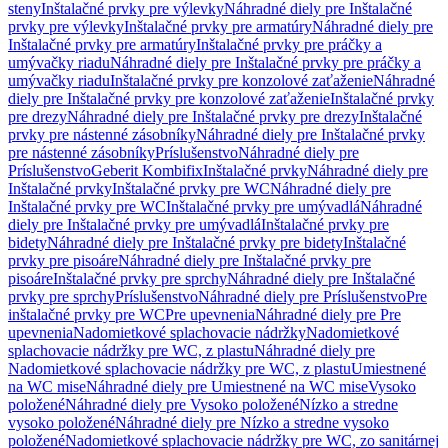
steny
Inštalačné prvky pre výlevky
Náhradné diely pre Inštalačné
prvky pre výlevky
Inštalačné prvky pre armatúry
Náhradné diely pre
Inštalačné prvky pre armatúry
Inštalačné prvky pre práčky a
umývačky riadu
Náhradné diely pre Inštalačné prvky pre práčky a
umývačky riadu
Inštalačné prvky pre konzolové zaťaženie
Náhradné
diely pre Inštalačné prvky pre konzolové zaťaženie
Inštalačné prvky
pre drezy
Náhradné diely pre Inštalačné prvky pre drezy
Inštalačné
prvky pre nástenné zásobníky
Náhradné diely pre Inštalačné prvky
pre nástenné zásobníky
Príslušenstvo
Náhradné diely pre
Príslušenstvo
Geberit Kombifix
Inštalačné prvky
Náhradné diely pre
Inštalačné prvky
Inštalačné prvky pre WC
Náhradné diely pre
Inštalačné prvky pre WC
Inštalačné prvky pre umývadlá
Náhradné
diely pre Inštalačné prvky pre umývadlá
Inštalačné prvky pre
bidety
Náhradné diely pre Inštalačné prvky pre bidety
Inštalačné
prvky pre pisoáre
Náhradné diely pre Inštalačné prvky pre
pisoáre
Inštalačné prvky pre sprchy
Náhradné diely pre Inštalačné
prvky pre sprchy
Príslušenstvo
Náhradné diely pre Príslušenstvo
Pre
inštalačné prvky pre WC
Pre upevnenia
Náhradné diely pre Pre
upevnenia
Nadomietkové splachovacie nádržky
Nadomietkové
splachovacie nádržky pre WC, z plastu
Náhradné diely pre
Nadomietkové splachovacie nádržky pre WC, z plastu
Umiestnené
na WC mise
Náhradné diely pre Umiestnené na WC mise
Vysoko
položené
Náhradné diely pre Vysoko položené
Nízko a stredne
vysoko položené
Náhradné diely pre Nízko a stredne vysoko
položené
Nadomietkové splachovacie nádržky pre WC, zo sanitárnej