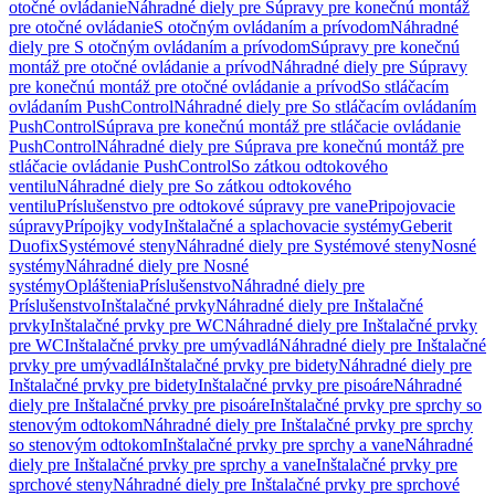
otočné ovládanie
Náhradné diely pre Súpravy pre konečnú montáž
pre otočné ovládanie
S otočným ovládaním a prívodom
Náhradné
diely pre S otočným ovládaním a prívodom
Súpravy pre konečnú
montáž pre otočné ovládanie a prívod
Náhradné diely pre Súpravy
pre konečnú montáž pre otočné ovládanie a prívod
So stláčacím
ovládaním PushControl
Náhradné diely pre So stláčacím ovládaním
PushControl
Súprava pre konečnú montáž pre stláčacie ovládanie
PushControl
Náhradné diely pre Súprava pre konečnú montáž pre
stláčacie ovládanie PushControl
So zátkou odtokového
ventilu
Náhradné diely pre So zátkou odtokového
ventilu
Príslušenstvo pre odtokové súpravy pre vane
Pripojovacie
súpravy
Prípojky vody
Inštalačné a splachovacie systémy
Geberit
Duofix
Systémové steny
Náhradné diely pre Systémové steny
Nosné
systémy
Náhradné diely pre Nosné
systémy
Opláštenia
Príslušenstvo
Náhradné diely pre
Príslušenstvo
Inštalačné prvky
Náhradné diely pre Inštalačné
prvky
Inštalačné prvky pre WC
Náhradné diely pre Inštalačné prvky
pre WC
Inštalačné prvky pre umývadlá
Náhradné diely pre Inštalačné
prvky pre umývadlá
Inštalačné prvky pre bidety
Náhradné diely pre
Inštalačné prvky pre bidety
Inštalačné prvky pre pisoáre
Náhradné
diely pre Inštalačné prvky pre pisoáre
Inštalačné prvky pre sprchy so
stenovým odtokom
Náhradné diely pre Inštalačné prvky pre sprchy
so stenovým odtokom
Inštalačné prvky pre sprchy a vane
Náhradné
diely pre Inštalačné prvky pre sprchy a vane
Inštalačné prvky pre
sprchové steny
Náhradné diely pre Inštalačné prvky pre sprchové