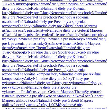
1.4521
Vsuvky
Spojky
Náhradné diely pre Spojky
Redukcie
Náhradné
diely pre Redukcie
Kolená
Náhradné diely pre Kolená
T-
kusy
Náhradné diely pre T-kusy
Nerozoberateľné prechody
Náhradné
diely pre Nerozoberateľné prechody
Prechody a spojenia,
rozoberateľné
Náhradné diely pre Prechody a spojenia,
rozoberateľné
Zátky
Náhradné diely pre Zátky
Geberit Mapress
ušľachtilá oceľ, príslušenstvo
Náhradné diely pre Geberit Mapress
ušľachtilá oceľ, príslušenstvo
Izolácie pre nástenky
Izolácia pre rúry a
tvarovky
Upevnenia pre rúry
Upevnenia pre nástenky
Náhradné diely
pre Upevnenia pre nástenky
Systémové tesnenia
Geberit Mapress
therm
Systémové rúry Therm
Tvarovka
Náhradné diely pre
Tvarovka
Spojky
Náhradné diely pre Spojky
Redukcie
Náhradné
diely pre Redukcie
Kolená
Náhradné diely pre Kolená
T-
kusy
Náhradné diely pre T-kusy
Nerozoberateľné prechody
Náhradné
diely pre Nerozoberateľné prechody
Prechody a spojenia,
rozoberateľné
Náhradné diely pre Prechody a spojenia,
rozoberateľné
Axiálne kompenzátory
Náhradné diely pre Axiálne
kompenzátory
Zátky
Náhradné diely pre Zátky
T-kusy pre
vykurovanie
Náhradné diely pre T-kusy pre vykurovanie
Prípojky
pre vykurovanie
Náhradné diely pre Prípojky pre
vykurovanie
Príslušenstvo pre Geberit Mapress Therm
Systémové
tesnenia
Upevnenia pre rúry
Geberit Mapress uhlíková oceľ
Geberit
Mapress uhlíková oceľ
Náhradné diely pre Geberit Mapress
uhlíková oceľ
Systémové rúry 1.0034
Systémové rúry