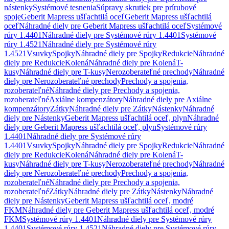
nástenky
Systémové tesnenia
Súpravy skrutiek pre prírubové
spoje
Geberit Mapress ušľachtilá oceľ
Geberit Mapress ušľachtilá
oceľ
Náhradné diely pre Geberit Mapress ušľachtilá oceľ
Systémové
rúry 1.4401
Náhradné diely pre Systémové rúry 1.4401
Systémové
rúry 1.4521
Náhradné diely pre Systémové rúry
1.4521
Vsuvky
Spojky
Náhradné diely pre Spojky
Redukcie
Náhradné
diely pre Redukcie
Kolená
Náhradné diely pre Kolená
T-
kusy
Náhradné diely pre T-kusy
Nerozoberateľné prechody
Náhradné
diely pre Nerozoberateľné prechody
Prechody a spojenia,
rozoberateľné
Náhradné diely pre Prechody a spojenia,
rozoberateľné
Axiálne kompenzátory
Náhradné diely pre Axiálne
kompenzátory
Zátky
Náhradné diely pre Zátky
Nástenky
Náhradné
diely pre Nástenky
Geberit Mapress ušľachtilá oceľ, plyn
Náhradné
diely pre Geberit Mapress ušľachtilá oceľ, plyn
Systémové rúry
1.4401
Náhradné diely pre Systémové rúry
1.4401
Vsuvky
Spojky
Náhradné diely pre Spojky
Redukcie
Náhradné
diely pre Redukcie
Kolená
Náhradné diely pre Kolená
T-
kusy
Náhradné diely pre T-kusy
Nerozoberateľné prechody
Náhradné
diely pre Nerozoberateľné prechody
Prechody a spojenia,
rozoberateľné
Náhradné diely pre Prechody a spojenia,
rozoberateľné
Zátky
Náhradné diely pre Zátky
Nástenky
Náhradné
diely pre Nástenky
Geberit Mapress ušľachtilá oceľ, modré
FKM
Náhradné diely pre Geberit Mapress ušľachtilá oceľ, modré
FKM
Systémové rúry 1.4401
Náhradné diely pre Systémové rúry
1.4401
Systémové rúry 1.4521
Náhradné diely pre Systémové rúry