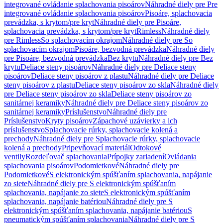
integrované ovládanie splachovania pisoárov
Náhradné diely pre Pre
integrované ovládanie splachovania pisoárov
Pisoáre, splachovacia
prevádzka, s krytom/pre kryt
Náhradné diely pre Pisoáre,
splachovacia prevádzka, s krytom/pre kryt
Rimless
Náhradné diely
pre Rimless
So splachovacím okrajom
Náhradné diely pre So
splachovacím okrajom
Pisoáre, bezvodná prevádzka
Náhradné diely
pre Pisoáre, bezvodná prevádzka
Bez krytu
Náhradné diely pre Bez
krytu
Deliace steny pisoárov
Náhradné diely pre Deliace steny
pisoárov
Deliace steny pisoárov z plastu
Náhradné diely pre Deliace
steny pisoárov z plastu
Deliace steny pisoárov zo skla
Náhradné diely
pre Deliace steny pisoárov zo skla
Deliace steny pisoárov zo
sanitárnej keramiky
Náhradné diely pre Deliace steny pisoárov zo
sanitárnej keramiky
Príslušenstvo
Náhradné diely pre
Príslušenstvo
Kryty pisoárov
Zápachové uzávierky a ich
príslušenstvo
Splachovacie rúrky, splachovacie kolená a
prechody
Náhradné diely pre Splachovacie rúrky, splachovacie
kolená a prechody
Pripevňovací materiál
Odtokové
ventily
Rozdeľovač splachovania
Prípojky zariadení
Ovládania
splachovania pisoárov
Podomietkové
Náhradné diely pre
Podomietkové
S elektronickým spúšťaním splachovania, napájanie
zo siete
Náhradné diely pre S elektronickým spúšťaním
splachovania, napájanie zo siete
S elektronickým spúšťaním
splachovania, napájanie batériou
Náhradné diely pre S
elektronickým spúšťaním splachovania, napájanie batériou
S
pneumatickým spúšťaním splachovania
Náhradné diely pre S