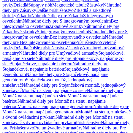
prvky
Držadlá
Súpravy nôh
Magnetické tabule
Zásuvky
Náhradné
diely pre Zásuvky
Ďalšie príslušenstvo
Zrkadlá a zrkadlové
skrinky
Zrkadlo
Náhradné diely pre Zrkadlo
S integrovaným
osvetlením
Náhradné diely pre S integrovaným osvetlením
Bez
integrovaného osvetlenia
Zrkadlové skrinky
Náhradné diely pre
Zrkadlové skrinky
S integrovaným osvetlením
Náhradné diely pre S
integrovaným osvetlením
Bez integrovaného osvetlenia
Náhradné
diely pre Bez integrovaného osvetlenia
Príslušenstvo
Svetelné
prvky
Držadlá
Ďalšie príslušenstvo
Zásuvky
Armatúry
Umývadlové
armatúry
Náhradné diely pre Umývadlové armatúry
Stojančekové,
napájanie zo siete
Náhradné diely pre Stojančekové, napájanie zo
siete
Stojančekové, napájanie batériou
Náhradné diely pre
Stojančekové, napájanie batériou
Stojančekové, napájanie
generátorom
Náhradné diely pre Stojančekové, napájanie
generátorom
Stojančeková montáž, jednopákový
zmiešavač
Náhradné diely pre Stojančeková montáž, jednopákový
zmiešavač
Montáž na stenu, napájané zo siete
Náhradné diely pre
Montáž na stenu, napájané zo siete
Montáž na stenu, napájanie
batériou
Náhradné diely pre Montáž na stenu, napájanie
batériou
Montáž na stenu, napájanie generátorom
Náhradné diely pre
Montáž na stenu, napájanie generátorom
Montáž na stenu, zmiešavač
s dvomi ovládacími prvkami
Náhradné diely pre Montáž na stenu,
zmiešavač s dvomi ovládacími prvkami
Príslušenstvo
Náhradné diely
pre Príslušenstvo
Pre umývadlové armatúry
Náhradné diely pre Pre