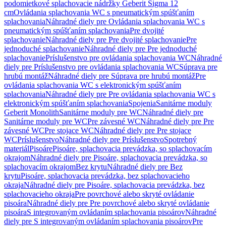
podomietkové splachovacie nádržky Geberit Sigma 12
cm
Ovládania splachovania WC s pneumatickým spúšťaním
splachovania
Náhradné diely pre Ovládania splachovania WC s
pneumatickým spúšťaním splachovania
Pre dvojité
splachovanie
Náhradné diely pre Pre dvojité splachovanie
Pre
jednoduché splachovanie
Náhradné diely pre Pre jednoduché
splachovanie
Príslušenstvo pre ovládania splachovania WC
Náhradné
diely pre Príslušenstvo pre ovládania splachovania WC
Súprava pre
hrubú montáž
Náhradné diely pre Súprava pre hrubú montáž
Pre
ovládania splachovania WC s elektronickým spúšťaním
splachovania
Náhradné diely pre Pre ovládania splachovania WC s
elektronickým spúšťaním splachovania
Spojenia
Sanitárne moduly
Geberit Monolith
Sanitárne moduly pre WC
Náhradné diely pre
Sanitárne moduly pre WC
Pre závesné WC
Náhradné diely pre Pre
závesné WC
Pre stojace WC
Náhradné diely pre Pre stojace
WC
Príslušenstvo
Náhradné diely pre Príslušenstvo
Spotrebný
materiál
Pisoáre
Pisoáre, splachovacia prevádzka, so splachovacím
okrajom
Náhradné diely pre Pisoáre, splachovacia prevádzka, so
splachovacím okrajom
Bez krytu
Náhradné diely pre Bez
krytu
Pisoáre, splachovacia prevádzka, bez splachovacieho
okraja
Náhradné diely pre Pisoáre, splachovacia prevádzka, bez
splachovacieho okraja
Pre povrchové alebo skryté ovládanie
pisoára
Náhradné diely pre Pre povrchové alebo skryté ovládanie
pisoára
S integrovaným ovládaním splachovania pisoárov
Náhradné
diely pre S integrovaným ovládaním splachovania pisoárov
Pre