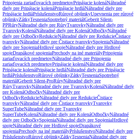
Pripojenia zariaďovacích predmetov
Pripájacie kolená
Náhradné
diely pre Pripájacie kolená
Pripájacie hrdlá
Náhradné diely pre
Pripájacie hrdlá
Príslušenstvo
Rúrové objímky
Upevnenia pre rúrové
objímky
Zátky
Tesnenia
Spotrebný materiál
Geberit Silent-
PP
Rúry
Náhradné diely pre Rúry
Tvarovky
Náhradné diely pre
Tvarovky
Kolená
Náhradné diely pre Kolená
Odbočky
Náhradné
diely pre Odbočky
Redukcie
Náhradné diely pre Redukcie
Čistiace
tvarovky
Náhradné diely pre Čistiace tvarovky
Spojenia
Náhradné
diely pre Spojenia
Hrdlové spoje
Náhradné diely pre Hrdlové
spoje
Drapákové spojenia
Prechody na iné materiály
Pripojenia
zariaďovacích predmetov
Náhradné diely pre Pripojenia
zariaďovacích predmetov
Pripájacie kolená
Náhradné diely pre
Pripájacie kolená
Pripájacie hrdlá
Náhradné diely pre Pripájacie
hrdlá
Príslušenstvo
Rúrové objímky
Zátky
Tesnenia
Spotrebný
materiál
Geberit Silent-Pro
Rúry
Náhradné diely pre
Rúry
Tvarovky
Náhradné diely pre Tvarovky
Kolená
Náhradné diely
pre Kolená
Odbočky
Náhradné diely pre
Odbočky
Redukcie
Náhradné diely pre Redukcie
Čistiace
tvarovky
Náhradné diely pre Čistiace tvarovky
Tvarovky
SuperTube
Náhradné diely pre Tvarovky
SuperTube
Kolená
Náhradné diely pre Kolená
Odbočky
Náhradné
diely pre Odbočky
Spojenia
Náhradné diely pre Spojenia
Hrdlové
spoje
Náhradné diely pre Hrdlové spoje
Drapákové
spojenia
Prechody na iné materiály
Príslušenstvo
Náhradné diely pre
Príslušenstvo
Rúrové objímky
Zátky
Tesnenia
Náhradné diely pre