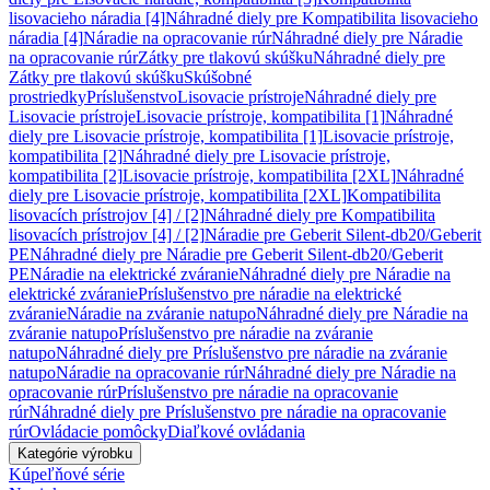
lisovacieho náradia [4]
Náhradné diely pre Kompatibilita lisovacieho
náradia [4]
Náradie na opracovanie rúr
Náhradné diely pre Náradie
na opracovanie rúr
Zátky pre tlakovú skúšku
Náhradné diely pre
Zátky pre tlakovú skúšku
Skúšobné
prostriedky
Príslušenstvo
Lisovacie prístroje
Náhradné diely pre
Lisovacie prístroje
Lisovacie prístroje, kompatibilita [1]
Náhradné
diely pre Lisovacie prístroje, kompatibilita [1]
Lisovacie prístroje,
kompatibilita [2]
Náhradné diely pre Lisovacie prístroje,
kompatibilita [2]
Lisovacie prístroje, kompatibilita [2XL]
Náhradné
diely pre Lisovacie prístroje, kompatibilita [2XL]
Kompatibilita
lisovacích prístrojov [4] / [2]
Náhradné diely pre Kompatibilita
lisovacích prístrojov [4] / [2]
Náradie pre Geberit Silent-db20/Geberit
PE
Náhradné diely pre Náradie pre Geberit Silent-db20/Geberit
PE
Náradie na elektrické zváranie
Náhradné diely pre Náradie na
elektrické zváranie
Príslušenstvo pre náradie na elektrické
zváranie
Náradie na zváranie natupo
Náhradné diely pre Náradie na
zváranie natupo
Príslušenstvo pre náradie na zváranie
natupo
Náhradné diely pre Príslušenstvo pre náradie na zváranie
natupo
Náradie na opracovanie rúr
Náhradné diely pre Náradie na
opracovanie rúr
Príslušenstvo pre náradie na opracovanie
rúr
Náhradné diely pre Príslušenstvo pre náradie na opracovanie
rúr
Ovládacie pomôcky
Diaľkové ovládania
Kategórie výrobku
Kúpeľňové série