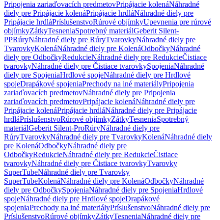
Pripojenia zariaďovacích predmetov
Pripájacie kolená
Náhradné
diely pre Pripájacie kolená
Pripájacie hrdlá
Náhradné diely pre
Pripájacie hrdlá
Príslušenstvo
Rúrové objímky
Upevnenia pre rúrové
objímky
Zátky
Tesnenia
Spotrebný materiál
Geberit Silent-
PP
Rúry
Náhradné diely pre Rúry
Tvarovky
Náhradné diely pre
Tvarovky
Kolená
Náhradné diely pre Kolená
Odbočky
Náhradné
diely pre Odbočky
Redukcie
Náhradné diely pre Redukcie
Čistiace
tvarovky
Náhradné diely pre Čistiace tvarovky
Spojenia
Náhradné
diely pre Spojenia
Hrdlové spoje
Náhradné diely pre Hrdlové
spoje
Drapákové spojenia
Prechody na iné materiály
Pripojenia
zariaďovacích predmetov
Náhradné diely pre Pripojenia
zariaďovacích predmetov
Pripájacie kolená
Náhradné diely pre
Pripájacie kolená
Pripájacie hrdlá
Náhradné diely pre Pripájacie
hrdlá
Príslušenstvo
Rúrové objímky
Zátky
Tesnenia
Spotrebný
materiál
Geberit Silent-Pro
Rúry
Náhradné diely pre
Rúry
Tvarovky
Náhradné diely pre Tvarovky
Kolená
Náhradné diely
pre Kolená
Odbočky
Náhradné diely pre
Odbočky
Redukcie
Náhradné diely pre Redukcie
Čistiace
tvarovky
Náhradné diely pre Čistiace tvarovky
Tvarovky
SuperTube
Náhradné diely pre Tvarovky
SuperTube
Kolená
Náhradné diely pre Kolená
Odbočky
Náhradné
diely pre Odbočky
Spojenia
Náhradné diely pre Spojenia
Hrdlové
spoje
Náhradné diely pre Hrdlové spoje
Drapákové
spojenia
Prechody na iné materiály
Príslušenstvo
Náhradné diely pre
Príslušenstvo
Rúrové objímky
Zátky
Tesnenia
Náhradné diely pre