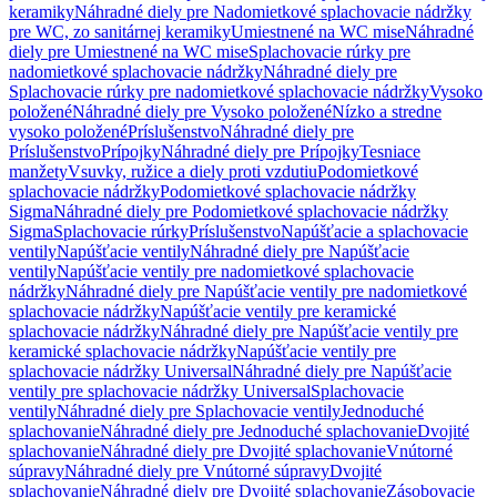
keramiky
Náhradné diely pre Nadomietkové splachovacie nádržky
pre WC, zo sanitárnej keramiky
Umiestnené na WC mise
Náhradné
diely pre Umiestnené na WC mise
Splachovacie rúrky pre
nadomietkové splachovacie nádržky
Náhradné diely pre
Splachovacie rúrky pre nadomietkové splachovacie nádržky
Vysoko
položené
Náhradné diely pre Vysoko položené
Nízko a stredne
vysoko položené
Príslušenstvo
Náhradné diely pre
Príslušenstvo
Prípojky
Náhradné diely pre Prípojky
Tesniace
manžety
Vsuvky, ružice a diely proti vzdutiu
Podomietkové
splachovacie nádržky
Podomietkové splachovacie nádržky
Sigma
Náhradné diely pre Podomietkové splachovacie nádržky
Sigma
Splachovacie rúrky
Príslušenstvo
Napúšťacie a splachovacie
ventily
Napúšťacie ventily
Náhradné diely pre Napúšťacie
ventily
Napúšťacie ventily pre nadomietkové splachovacie
nádržky
Náhradné diely pre Napúšťacie ventily pre nadomietkové
splachovacie nádržky
Napúšťacie ventily pre keramické
splachovacie nádržky
Náhradné diely pre Napúšťacie ventily pre
keramické splachovacie nádržky
Napúšťacie ventily pre
splachovacie nádržky Universal
Náhradné diely pre Napúšťacie
ventily pre splachovacie nádržky Universal
Splachovacie
ventily
Náhradné diely pre Splachovacie ventily
Jednoduché
splachovanie
Náhradné diely pre Jednoduché splachovanie
Dvojité
splachovanie
Náhradné diely pre Dvojité splachovanie
Vnútorné
súpravy
Náhradné diely pre Vnútorné súpravy
Dvojité
splachovanie
Náhradné diely pre Dvojité splachovanie
Zásobovacie