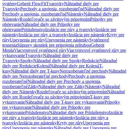
systémy
Geberit FlowFit
Tvarovky
Náhradné diely pre
Tvarovky
Prechody a spojenia, rozoberateľné
Náhradné diely pre
Prechody a spojenia, rozoberateľné
Nástenky
Náhradné diely pre
Nástenky
Rozdeľovače so závitovým pripojením
Prípojky pre
ohrievanie
Náhradné diely pre Prípojky pre
ohrievanie
Príslušenstvo
Izolácie pre rúry a tvarovky
Izolácie pre
nástenky
Izolácia pre rúry a tvarovky
Izolácia pre nástenky
Kryty pre
rúry
Upevnenia pre rúry
Upevnenia pre nástenky
Systémové
tesnenia
Súpravy skrutiek pre pripojenia prírubou
Geberit
Mepla
Viacvrstvové systémové rúry
Viacvrstvové systémové rúry pre
vykurovanie
Tvarovky
Náhradné diely pre
Tvarovky
Spojky
Náhradné diely pre Spojky
Redukcie
Náhradné
diely pre Redukcie
Kolená
Náhradné diely pre Kolená
T-
kusy
Náhradné diely pre T-kusy
Nerozoberateľné prechody
Náhradné
diely pre Nerozoberateľné prechody
Prechody a spojenia,
rozoberateľné
Náhradné diely pre Prechody a spojenia,
rozoberateľné
Zátky
Náhradné diely pre Zátky
Nástenky
Náhradné
diely pre Nástenky
Rozdeľovače so závitovým pripojením
Náhradné
diely pre Rozdeľovače so závitovým pripojením
T-kusy pre
vykurovanie
Náhradné diely pre T-kusy pre vykurovanie
Prípojky
pre vykurovanie
Náhradné diely pre Prípojky pre
vykurovanie
Príslušenstvo
Náhradné diely pre Príslušenstvo
Izolácie
pre rúry a tvarovky
Izolácie pre nástenky
Izolácia pre rúry a
tvarovky
Izolácia pre nástenky
Kryty pre rúry
Upevnenia pre
rúry
Upevnenia pre nástenky
Náhradné diely pre Upevnenia pre