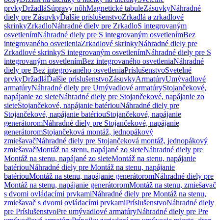
prvky
Držadlá
Súpravy nôh
Magnetické tabule
Zásuvky
Náhradné
diely pre Zásuvky
Ďalšie príslušenstvo
Zrkadlá a zrkadlové
skrinky
Zrkadlo
Náhradné diely pre Zrkadlo
S integrovaným
osvetlením
Náhradné diely pre S integrovaným osvetlením
Bez
integrovaného osvetlenia
Zrkadlové skrinky
Náhradné diely pre
Zrkadlové skrinky
S integrovaným osvetlením
Náhradné diely pre S
integrovaným osvetlením
Bez integrovaného osvetlenia
Náhradné
diely pre Bez integrovaného osvetlenia
Príslušenstvo
Svetelné
prvky
Držadlá
Ďalšie príslušenstvo
Zásuvky
Armatúry
Umývadlové
armatúry
Náhradné diely pre Umývadlové armatúry
Stojančekové,
napájanie zo siete
Náhradné diely pre Stojančekové, napájanie zo
siete
Stojančekové, napájanie batériou
Náhradné diely pre
Stojančekové, napájanie batériou
Stojančekové, napájanie
generátorom
Náhradné diely pre Stojančekové, napájanie
generátorom
Stojančeková montáž, jednopákový
zmiešavač
Náhradné diely pre Stojančeková montáž, jednopákový
zmiešavač
Montáž na stenu, napájané zo siete
Náhradné diely pre
Montáž na stenu, napájané zo siete
Montáž na stenu, napájanie
batériou
Náhradné diely pre Montáž na stenu, napájanie
batériou
Montáž na stenu, napájanie generátorom
Náhradné diely pre
Montáž na stenu, napájanie generátorom
Montáž na stenu, zmiešavač
s dvomi ovládacími prvkami
Náhradné diely pre Montáž na stenu,
zmiešavač s dvomi ovládacími prvkami
Príslušenstvo
Náhradné diely
pre Príslušenstvo
Pre umývadlové armatúry
Náhradné diely pre Pre