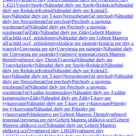
1.4521
Vsuvky
Spojky
Náhradné diely pre Spojky
Redukcie
Náhradné
diely pre Redukcie
Kolená
Náhradné diely pre Kolená
T-
kusy
Náhradné diely pre T-kusy
Nerozoberateľné prechody
Náhradné
diely pre Nerozoberateľné prechody
Prechody a spojenia,
rozoberateľné
Náhradné diely pre Prechody a spojenia,
rozoberateľné
Zátky
Náhradné diely pre Zátky
Geberit Mapress
ušľachtilá oceľ, príslušenstvo
Náhradné diely pre Geberit Mapress
ušľachtilá oceľ, príslušenstvo
Izolácie pre nástenky
Izolácia pre rúry a
tvarovky
Upevnenia pre rúry
Upevnenia pre nástenky
Náhradné diely
pre Upevnenia pre nástenky
Systémové tesnenia
Geberit Mapress
therm
Systémové rúry Therm
Tvarovka
Náhradné diely pre
Tvarovka
Spojky
Náhradné diely pre Spojky
Redukcie
Náhradné
diely pre Redukcie
Kolená
Náhradné diely pre Kolená
T-
kusy
Náhradné diely pre T-kusy
Nerozoberateľné prechody
Náhradné
diely pre Nerozoberateľné prechody
Prechody a spojenia,
rozoberateľné
Náhradné diely pre Prechody a spojenia,
rozoberateľné
Axiálne kompenzátory
Náhradné diely pre Axiálne
kompenzátory
Zátky
Náhradné diely pre Zátky
T-kusy pre
vykurovanie
Náhradné diely pre T-kusy pre vykurovanie
Prípojky
pre vykurovanie
Náhradné diely pre Prípojky pre
vykurovanie
Príslušenstvo pre Geberit Mapress Therm
Systémové
tesnenia
Upevnenia pre rúry
Geberit Mapress uhlíková oceľ
Geberit
Mapress uhlíková oceľ
Náhradné diely pre Geberit Mapress
uhlíková oceľ
Systémové rúry 1.0034
Systémové rúry