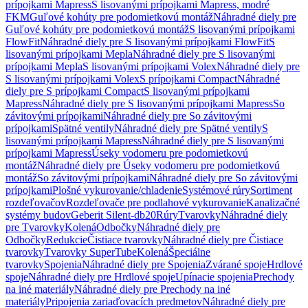
prípojkami Mapress
S lisovanými prípojkami Mapress, modré
FKM
Guľové kohúty pre podomietkovú montáž
Náhradné diely pre
Guľové kohúty pre podomietkovú montáž
S lisovanými prípojkami
FlowFit
Náhradné diely pre S lisovanými prípojkami FlowFit
S
lisovanými prípojkami Mepla
Náhradné diely pre S lisovanými
prípojkami Mepla
S lisovanými prípojkami Volex
Náhradné diely pre
S lisovanými prípojkami Volex
S prípojkami Compact
Náhradné
diely pre S prípojkami Compact
S lisovanými prípojkami
Mapress
Náhradné diely pre S lisovanými prípojkami Mapress
So
závitovými prípojkami
Náhradné diely pre So závitovými
prípojkami
Spätné ventily
Náhradné diely pre Spätné ventily
S
lisovanými prípojkami Mapress
Náhradné diely pre S lisovanými
prípojkami Mapress
Úseky vodomeru pre podomietkovú
montáž
Náhradné diely pre Úseky vodomeru pre podomietkovú
montáž
So závitovými prípojkami
Náhradné diely pre So závitovými
prípojkami
Plošné vykurovanie/chladenie
Systémové rúry
Sortiment
rozdeľovačov
Rozdeľovače pre podlahové vykurovanie
Kanalizačné
systémy budov
Geberit Silent-db20
Rúry
Tvarovky
Náhradné diely
pre Tvarovky
Kolená
Odbočky
Náhradné diely pre
Odbočky
Redukcie
Čistiace tvarovky
Náhradné diely pre Čistiace
tvarovky
Tvarovky SuperTube
Kolená
Špeciálne
tvarovky
Spojenia
Náhradné diely pre Spojenia
Zvárané spoje
Hrdlové
spoje
Náhradné diely pre Hrdlové spoje
Upínacie spojenia
Prechody
na iné materiály
Náhradné diely pre Prechody na iné
materiály
Pripojenia zariaďovacích predmetov
Náhradné diely pre