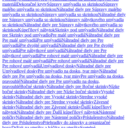
materiál
Dekoračné kryty
Súpravy umývadla so skrinkou
Súpravy
malého umývadla so skrinkou
Náhradné diely pre Súpravy malého
umývadla so skrinkou
Súpravy umývadla so skrinkou
Náhradné diely
pre Súpravy umývadla so skrinkou
Súpravy nábytkového umývadla
so skrinkou
Náhradné diely pre Súpravy nábytkového umývadla so
skrinkou
Kúpeľňový nábytok
Skrinky pod umývadlo
Náhradné diely
pre Skrinky pod umývadlo
Pre malé umývadlá
Náhradné diely pre
Pre malé umývadlá
Pre umývadlá
Náhradné diely pre Pre
umývadlá
Pre dvojité umývadlá
Náhradné diely pre Pre dvojité
umývadlá
Pre nábytkové umývadlá
Náhradné diely pre Pre
nábytkové umývadlá
Pre rohové malé umývadlá
Náhradné diely pre
Pre rohové malé umývadlá
Pre rohové umývadlá
Náhradné diely pre
Pre rohové umývadlá
Umývadlové dosky
Náhradné diely pre
Umývadlové dosky
Pre umývadlo na dosku, tvar misy
Náhradné
diely pre Pre umývadlo na dosku, tvar misy
Pre umývadlo na dosku,
pravouhlé
Náhradné diely pre Pre umývadlo na dosku,
pravouhlé
Bočné skrinky
Náhradné diely pre Bočné skrinky
Nízke
bočné skrinky
Náhradné diely pre Nízke bočné skrinky
Vysoké
skrinky
Náhradné diely pre Vysoké skrinky
Stredne vysoké
skrinky
Náhradné diely pre Stredne vysoké skrinky
Závesné
skrinky
Náhradné diely pre Závesné skrinky
Ďalší kúpeľňový
nábytok
Náhradné diely pre Ďalší kúpeľňový nábytok
Nástenné
poličky
Náhradné diely pre Nástenné poličky
Príslušenstvo
Náhradné
diely pre Príslušenstvo
Priehradky do zásuvky a organizačné
boxy
Držiak na uteráky a háčiky na uteráky
Svetelné