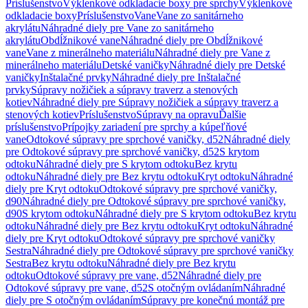
Príslušenstvo
Výklenkové odkladacie boxy pre sprchy
Výklenkové
odkladacie boxy
Príslušenstvo
Vane
Vane zo sanitárneho
akrylátu
Náhradné diely pre Vane zo sanitárneho
akrylátu
Obdĺžnikové vane
Náhradné diely pre Obdĺžnikové
vane
Vane z minerálneho materiálu
Náhradné diely pre Vane z
minerálneho materiálu
Detské vaničky
Náhradné diely pre Detské
vaničky
Inštalačné prvky
Náhradné diely pre Inštalačné
prvky
Súpravy nožičiek a súpravy traverz a stenových
kotiev
Náhradné diely pre Súpravy nožičiek a súpravy traverz a
stenových kotiev
Príslušenstvo
Súpravy na opravu
Ďalšie
príslušenstvo
Prípojky zariadení pre sprchy a kúpeľňové
vane
Odtokové súpravy pre sprchové vaničky, d52
Náhradné diely
pre Odtokové súpravy pre sprchové vaničky, d52
S krytom
odtoku
Náhradné diely pre S krytom odtoku
Bez krytu
odtoku
Náhradné diely pre Bez krytu odtoku
Kryt odtoku
Náhradné
diely pre Kryt odtoku
Odtokové súpravy pre sprchové vaničky,
d90
Náhradné diely pre Odtokové súpravy pre sprchové vaničky,
d90
S krytom odtoku
Náhradné diely pre S krytom odtoku
Bez krytu
odtoku
Náhradné diely pre Bez krytu odtoku
Kryt odtoku
Náhradné
diely pre Kryt odtoku
Odtokové súpravy pre sprchové vaničky
Sestra
Náhradné diely pre Odtokové súpravy pre sprchové vaničky
Sestra
Bez krytu odtoku
Náhradné diely pre Bez krytu
odtoku
Odtokové súpravy pre vane, d52
Náhradné diely pre
Odtokové súpravy pre vane, d52
S otočným ovládaním
Náhradné
diely pre S otočným ovládaním
Súpravy pre konečnú montáž pre