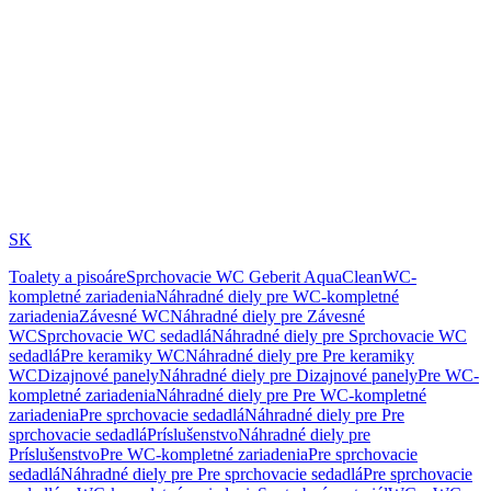
SK
Toalety a pisoáre
Sprchovacie WC Geberit AquaClean
WC-
kompletné zariadenia
Náhradné diely pre WC-kompletné
zariadenia
Závesné WC
Náhradné diely pre Závesné
WC
Sprchovacie WC sedadlá
Náhradné diely pre Sprchovacie WC
sedadlá
Pre keramiky WC
Náhradné diely pre Pre keramiky
WC
Dizajnové panely
Náhradné diely pre Dizajnové panely
Pre WC-
kompletné zariadenia
Náhradné diely pre Pre WC-kompletné
zariadenia
Pre sprchovacie sedadlá
Náhradné diely pre Pre
sprchovacie sedadlá
Príslušenstvo
Náhradné diely pre
Príslušenstvo
Pre WC-kompletné zariadenia
Pre sprchovacie
sedadlá
Náhradné diely pre Pre sprchovacie sedadlá
Pre sprchovacie