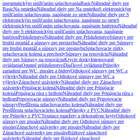
pneumatickým spúšťaním splachovania
Basic
Náhradné diely pre
Basic
Na omietku
Náhradné diely pre Na omietku
S elektronickým
spúšťaním splachovania, napájanie zo siete
Náhradné diely pre S
elektronickým spúšťaním splachovania, napájanie zo siete
S
elektronickým spúšťaním splachovania, napájanie batériou
Náhradné
diely pre S elektronickým spúšťaním splachovania, napájanie
batériou
Príslušenstvo
Náhradné diely pre Príslušenstvo
Súpravy pre
hrubú montáž a súpravy pre prestavbu
Náhradné diely pre Súpravy
pre hrubú montáž a súpravy pre prestavbu
Splachovacie rúrky,
splachovacie kolená a prechody
Súpravy na renováciu
Náhradné
diely pre Súpravy na renováciu
Krycie dosky
Integrované
ovládania
Ostatné príslušenstvo
Diaľkové ovládanie
Prípojky
zariadení pre WC, pisoáre a bidety
Odtokové súpravy pre WC a
výlevky
Náhradné diely pre Odtokové súpravy pre WC a
výlevky
Zápachové uzávierky
Náhradné diely pre Zápachové
uzávierky
Pripájacie kolená
Náhradné diely pre Pripájacie
kolená
Pripájacia rúra s hrdlom
Náhradné diely pre Pripájacia rúra s
hrdlom
Pripojovacie súpravy
Náhradné diely pre Pripojovacie
súpravy
Predĺženia splachovacieho kolena
Náhradné diely pre
Predĺženia splachovacieho kolena
Prípojky z PVC
Náhradné diely
pre Prípojky z PVC
Tesniace manžety a dekoratívne kryty
Odtokové
súpravy pre pisoáre
Náhradné diely pre Odtokové súpravy pre
pisoáre
Zápachové uzávierky pre pisoáre
Náhradné diely pre
Zápachové uzávierky pre pisoáre
Rúrkové zápachové
uzávierky
Náhradné diely pre Rúrkové zápachové