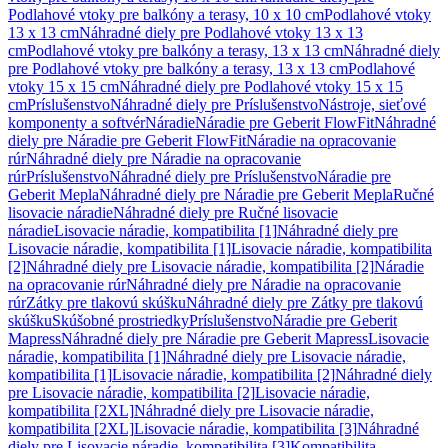
Podlahové vtoky pre balkóny a terasy, 10 x 10 cm
Podlahové vtoky
13 x 13 cm
Náhradné diely pre Podlahové vtoky 13 x 13
cm
Podlahové vtoky pre balkóny a terasy, 13 x 13 cm
Náhradné diely
pre Podlahové vtoky pre balkóny a terasy, 13 x 13 cm
Podlahové
vtoky 15 x 15 cm
Náhradné diely pre Podlahové vtoky 15 x 15
cm
Príslušenstvo
Náhradné diely pre Príslušenstvo
Nástroje, sieťové
komponenty a softvér
Náradie
Náradie pre Geberit FlowFit
Náhradné
diely pre Náradie pre Geberit FlowFit
Náradie na opracovanie
rúr
Náhradné diely pre Náradie na opracovanie
rúr
Príslušenstvo
Náhradné diely pre Príslušenstvo
Náradie pre
Geberit Mepla
Náhradné diely pre Náradie pre Geberit Mepla
Ručné
lisovacie náradie
Náhradné diely pre Ručné lisovacie
náradie
Lisovacie náradie, kompatibilita [1]
Náhradné diely pre
Lisovacie náradie, kompatibilita [1]
Lisovacie náradie, kompatibilita
[2]
Náhradné diely pre Lisovacie náradie, kompatibilita [2]
Náradie
na opracovanie rúr
Náhradné diely pre Náradie na opracovanie
rúr
Zátky pre tlakovú skúšku
Náhradné diely pre Zátky pre tlakovú
skúšku
Skúšobné prostriedky
Príslušenstvo
Náradie pre Geberit
Mapress
Náhradné diely pre Náradie pre Geberit Mapress
Lisovacie
náradie, kompatibilita [1]
Náhradné diely pre Lisovacie náradie,
kompatibilita [1]
Lisovacie náradie, kompatibilita [2]
Náhradné diely
pre Lisovacie náradie, kompatibilita [2]
Lisovacie náradie,
kompatibilita [2XL]
Náhradné diely pre Lisovacie náradie,
kompatibilita [2XL]
Lisovacie náradie, kompatibilita [3]
Náhradné
diely pre Lisovacie náradie, kompatibilita [3]
Kompatibilita