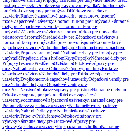
umývadlové armatúry
Prípojky zariadení pre umývacie miesto, drez,
prístroje a výlevku
Odtokové súpravy pre umývadlá
Náhradné diely
pre Odtokové súpravy pre umývadlá
Rúrkové zápachové
uzávierky
Rúrkové zápachové uzávierky, priestorovo úsporný
model
Zápachové uzávierky s nornou rúrkou pre umývadlá
Náhradné
diely pre Zápachové uzávierky s nornou rúrkou pre
umývadlá
Zápachové uzávierky s nornou rúrkou pre umývadlá,
priestorovo úsporné
Náhradné diely pre Zápachové uzávierky s
nornou rúrkou pre umývadlá, priestorovo úsporné
Podomietkové
zápachové uzávierky
Náhradné diely pre Podomietkové zápachové
uzávierky
Prípojky pre umývadlá
Náhradné diely pre Prípojky pre
umývadlá
Pripájacia rúra s hrdlom
Kryty
Prípojky
Náhradné diely pre
Prípojky
Tesnenia
Predĺženia
Ovládania
Odtokové súpravy pre
drezy
Náhradné diely pre Odtokové súpravy pre drezy
Rúrkové
zápachové uzávierky
Náhradné diely pre Rúrkové zápachové
uzávierky
Dvojkomorové zápachové uzávierky
Odpadové ventily pre
drez
Náhradné diely pre Odpadové ventily pre
drez
Príslušenstvo
Odtokové súpravy pre prístroje
Náhradné diely pre
Odtokové súpravy pre prístroje
Rúrkové zápachové
uzávierky
Podomietkové zápachové uzávierky
Náhradné diely pre
Podomietkové zápachové uzávierky
Nadomietkové zápachové
uzávierky
Náhradné diely pre Nadomietkové zápachové
uzávierky
Prípojky
Príslušenstvo
Odtokové súpravy pre
výlevky
Náhradné diely pre Odtokové súpravy pre
výlevky
Zápachové uzávierky
Pripájacia rúra s hrdlom
Náhradné