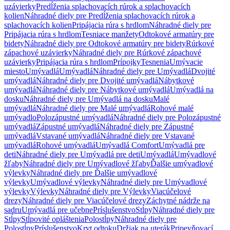
uzávierky
Predĺženia splachovacích rúrok a splachovacích
kolien
Náhradné diely pre Predĺženia splachovacích rúrok a
splachovacích kolien
Pripájacia rúra s hrdlom
Náhradné diely pre
Pripájacia rúra s hrdlom
Tesniace manžety
Odtokové armatúry pre
bidety
Náhradné diely pre Odtokové armatúry pre bidety
Rúrkové
zápachové uzávierky
Náhradné diely pre Rúrkové zápachové
uzávierky
Pripájacia rúra s hrdlom
Prípojky
Tesnenia
Umývacie
miesto
Umývadlá
Umývadlá
Náhradné diely pre Umývadlá
Dvojité
umývadlá
Náhradné diely pre Dvojité umývadlá
Nábytkové
umývadlá
Náhradné diely pre Nábytkové umývadlá
Umývadlá na
dosku
Náhradné diely pre Umývadlá na dosku
Malé
umývadlá
Náhradné diely pre Malé umývadlá
Rohové malé
umývadlo
Polozápustné umývadlá
Náhradné diely pre Polozápustné
umývadlá
Zápustné umývadlá
Náhradné diely pre Zápustné
umývadlá
Vstavané umývadlá
Náhradné diely pre Vstavané
umývadlá
Rohové umývadlá
Umývadlá Comfort
Umývadlá pre
deti
Náhradné diely pre Umývadlá pre deti
Umývadlá
Umývadlové
žľaby
Náhradné diely pre Umývadlové žľaby
Ďalšie umývadlové
výlevky
Náhradné diely pre Ďalšie umývadlové
výlevky
Umývadlové výlevky
Náhradné diely pre Umývadlové
výlevky
Výlevky
Náhradné diely pre Výlevky
Viacúčelové
drezy
Náhradné diely pre Viacúčelové drezy
Záchytné nádrže na
sadru
Umývadlá pre učebne
Príslušenstvo
Stĺpy
Náhradné diely pre
Stĺpy
Stĺpovité opláštenia
Polostĺpy
Náhradné diely pre
Polostĺpy
Príslušenstvo
Kryt odtoku
Držiak na uterák
Pripevňovací