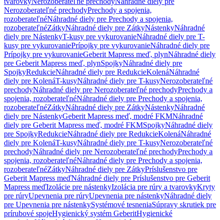
tvarovky
Nerozoberateľné prechody
Náhradné diely pre
Nerozoberateľné prechody
Prechody a spojenia,
rozoberateľné
Náhradné diely pre Prechody a spojenia,
rozoberateľné
Zátky
Náhradné diely pre Zátky
Nástenky
Náhradné
diely pre Nástenky
T-kusy pre vykurovanie
Náhradné diely pre T-
kusy pre vykurovanie
Prípojky pre vykurovanie
Náhradné diely pre
Prípojky pre vykurovanie
Geberit Mapress meď, plyn
Náhradné diely
pre Geberit Mapress meď, plyn
Spojky
Náhradné diely pre
Spojky
Redukcie
Náhradné diely pre Redukcie
Kolená
Náhradné
diely pre Kolená
T-kusy
Náhradné diely pre T-kusy
Nerozoberateľné
prechody
Náhradné diely pre Nerozoberateľné prechody
Prechody a
spojenia, rozoberateľné
Náhradné diely pre Prechody a spojenia,
rozoberateľné
Zátky
Náhradné diely pre Zátky
Nástenky
Náhradné
diely pre Nástenky
Geberit Mapress meď, modré FKM
Náhradné
diely pre Geberit Mapress meď, modré FKM
Spojky
Náhradné diely
pre Spojky
Redukcie
Náhradné diely pre Redukcie
Kolená
Náhradné
diely pre Kolená
T-kusy
Náhradné diely pre T-kusy
Nerozoberateľné
prechody
Náhradné diely pre Nerozoberateľné prechody
Prechody a
spojenia, rozoberateľné
Náhradné diely pre Prechody a spojenia,
rozoberateľné
Zátky
Náhradné diely pre Zátky
Príslušenstvo pre
Geberit Mapress meď
Náhradné diely pre Príslušenstvo pre Geberit
Mapress meď
Izolácie pre nástenky
Izolácia pre rúry a tvarovky
Kryty
pre rúry
Upevnenia pre rúry
Upevnenia pre nástenky
Náhradné diely
pre Upevnenia pre nástenky
Systémové tesnenia
Súpravy skrutiek pre
prírubové spoje
Hygienický systém Geberit
Hygienické