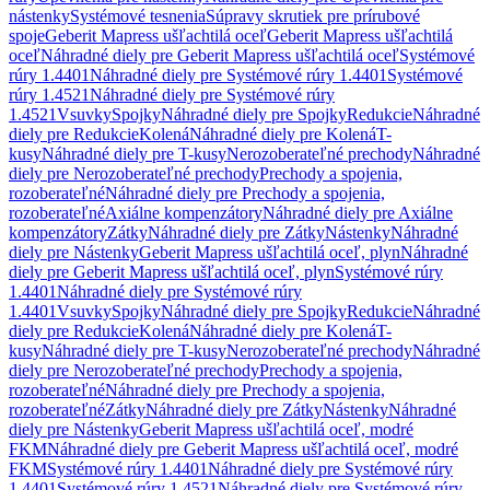
nástenky
Systémové tesnenia
Súpravy skrutiek pre prírubové
spoje
Geberit Mapress ušľachtilá oceľ
Geberit Mapress ušľachtilá
oceľ
Náhradné diely pre Geberit Mapress ušľachtilá oceľ
Systémové
rúry 1.4401
Náhradné diely pre Systémové rúry 1.4401
Systémové
rúry 1.4521
Náhradné diely pre Systémové rúry
1.4521
Vsuvky
Spojky
Náhradné diely pre Spojky
Redukcie
Náhradné
diely pre Redukcie
Kolená
Náhradné diely pre Kolená
T-
kusy
Náhradné diely pre T-kusy
Nerozoberateľné prechody
Náhradné
diely pre Nerozoberateľné prechody
Prechody a spojenia,
rozoberateľné
Náhradné diely pre Prechody a spojenia,
rozoberateľné
Axiálne kompenzátory
Náhradné diely pre Axiálne
kompenzátory
Zátky
Náhradné diely pre Zátky
Nástenky
Náhradné
diely pre Nástenky
Geberit Mapress ušľachtilá oceľ, plyn
Náhradné
diely pre Geberit Mapress ušľachtilá oceľ, plyn
Systémové rúry
1.4401
Náhradné diely pre Systémové rúry
1.4401
Vsuvky
Spojky
Náhradné diely pre Spojky
Redukcie
Náhradné
diely pre Redukcie
Kolená
Náhradné diely pre Kolená
T-
kusy
Náhradné diely pre T-kusy
Nerozoberateľné prechody
Náhradné
diely pre Nerozoberateľné prechody
Prechody a spojenia,
rozoberateľné
Náhradné diely pre Prechody a spojenia,
rozoberateľné
Zátky
Náhradné diely pre Zátky
Nástenky
Náhradné
diely pre Nástenky
Geberit Mapress ušľachtilá oceľ, modré
FKM
Náhradné diely pre Geberit Mapress ušľachtilá oceľ, modré
FKM
Systémové rúry 1.4401
Náhradné diely pre Systémové rúry
1.4401
Systémové rúry 1.4521
Náhradné diely pre Systémové rúry