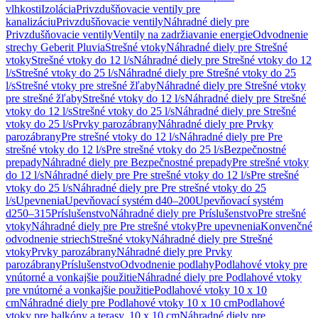
vlhkosti
Izolácia
Privzdušňovacie ventily pre
kanalizáciu
Privzdušňovacie ventily
Náhradné diely pre
Privzdušňovacie ventily
Ventily na zadržiavanie energie
Odvodnenie
strechy Geberit Pluvia
Strešné vtoky
Náhradné diely pre Strešné
vtoky
Strešné vtoky do 12 l/s
Náhradné diely pre Strešné vtoky do 12
l/s
Strešné vtoky do 25 l/s
Náhradné diely pre Strešné vtoky do 25
l/s
Strešné vtoky pre strešné žľaby
Náhradné diely pre Strešné vtoky
pre strešné žľaby
Strešné vtoky do 12 l/s
Náhradné diely pre Strešné
vtoky do 12 l/s
Strešné vtoky do 25 l/s
Náhradné diely pre Strešné
vtoky do 25 l/s
Prvky parozábrany
Náhradné diely pre Prvky
parozábrany
Pre strešné vtoky do 12 l/s
Náhradné diely pre Pre
strešné vtoky do 12 l/s
Pre strešné vtoky do 25 l/s
Bezpečnostné
prepady
Náhradné diely pre Bezpečnostné prepady
Pre strešné vtoky
do 12 l/s
Náhradné diely pre Pre strešné vtoky do 12 l/s
Pre strešné
vtoky do 25 l/s
Náhradné diely pre Pre strešné vtoky do 25
l/s
Upevnenia
Upevňovací systém d40–200
Upevňovací systém
d250–315
Príslušenstvo
Náhradné diely pre Príslušenstvo
Pre strešné
vtoky
Náhradné diely pre Pre strešné vtoky
Pre upevnenia
Konvenčné
odvodnenie striech
Strešné vtoky
Náhradné diely pre Strešné
vtoky
Prvky parozábrany
Náhradné diely pre Prvky
parozábrany
Príslušenstvo
Odvodnenie podlahy
Podlahové vtoky pre
vnútorné a vonkajšie použitie
Náhradné diely pre Podlahové vtoky
pre vnútorné a vonkajšie použitie
Podlahové vtoky 10 x 10
cm
Náhradné diely pre Podlahové vtoky 10 x 10 cm
Podlahové
vtoky pre balkóny a terasy, 10 x 10 cm
Náhradné diely pre