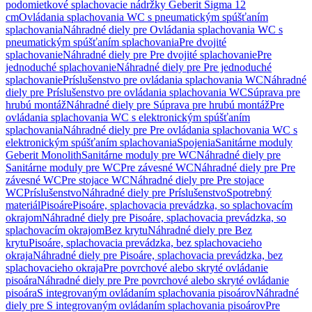
podomietkové splachovacie nádržky Geberit Sigma 12
cm
Ovládania splachovania WC s pneumatickým spúšťaním
splachovania
Náhradné diely pre Ovládania splachovania WC s
pneumatickým spúšťaním splachovania
Pre dvojité
splachovanie
Náhradné diely pre Pre dvojité splachovanie
Pre
jednoduché splachovanie
Náhradné diely pre Pre jednoduché
splachovanie
Príslušenstvo pre ovládania splachovania WC
Náhradné
diely pre Príslušenstvo pre ovládania splachovania WC
Súprava pre
hrubú montáž
Náhradné diely pre Súprava pre hrubú montáž
Pre
ovládania splachovania WC s elektronickým spúšťaním
splachovania
Náhradné diely pre Pre ovládania splachovania WC s
elektronickým spúšťaním splachovania
Spojenia
Sanitárne moduly
Geberit Monolith
Sanitárne moduly pre WC
Náhradné diely pre
Sanitárne moduly pre WC
Pre závesné WC
Náhradné diely pre Pre
závesné WC
Pre stojace WC
Náhradné diely pre Pre stojace
WC
Príslušenstvo
Náhradné diely pre Príslušenstvo
Spotrebný
materiál
Pisoáre
Pisoáre, splachovacia prevádzka, so splachovacím
okrajom
Náhradné diely pre Pisoáre, splachovacia prevádzka, so
splachovacím okrajom
Bez krytu
Náhradné diely pre Bez
krytu
Pisoáre, splachovacia prevádzka, bez splachovacieho
okraja
Náhradné diely pre Pisoáre, splachovacia prevádzka, bez
splachovacieho okraja
Pre povrchové alebo skryté ovládanie
pisoára
Náhradné diely pre Pre povrchové alebo skryté ovládanie
pisoára
S integrovaným ovládaním splachovania pisoárov
Náhradné
diely pre S integrovaným ovládaním splachovania pisoárov
Pre