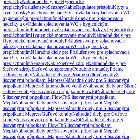
preplachy
Náhradné diely pre Hygienické
preplachy
Príslušenstvo
Senzory
Káble
Regulátor prietoku
Kryty a
krycie dosky
Splachovacie nádržky a ovládania splachovania WC s
hygienickým prepláchnutím
Náhradné diely pre Splachovacie
nádržky a ovládania splachovania WC s hygienickým
prepláchnutím
Podomietkové splachovacie nádržky s hygienickým
prepláchnutím
Hygienické montované moduly
Náhradné diely pre
Hygienické montované moduly
Príslušenstvo pre splachovacie
nádržky a ovládania splachovania WC s hygienickým
prepláchnutím
Náhradné diely pre Príslušenstvo pre splachovacie
nádržky a ovládania splachovania WC s hygienickým
prepláchnutím
Senzory
Káble
Sieťové zdroje
Náhradné diely pre
Sieťové zdroje
Sieťové komponenty
Potrubné armatúry
Priame
sedlové ventily
Náhradné diely pre Priame sedlové ventily
S
lisovanými prípojkami Mapress
Náhradné diely pre S lisovanými
prípojkami Mapress
Šikmé sedlové ventily
Náhradné diely pre Šikmé
sedlové ventily
S lisovanými prípojkami FlowFit
Náhradné diely pre
S lisovanými prípojkami FlowFit
S lisovanými prípojkami
Mepla
Náhradné diely pre S lisovanými prípojkami Mepla
S
lisovanými prípojkami Mapress
Náhradné diely pre S lisovanými
prípojkami Mapress
Guľové kohúty
Náhradné diely pre Guľové
kohúty
S lisovanými prípojkami FlowFit
Náhradné diely pre S
lisovanými prípojkami FlowFit
S lisovanými prípojkami
Mepla
Náhradné diely pre S lisovanými prípojkami Mepla
S
lisovanými prípojkami Mapress
Náhradné diely pre S lisovanými