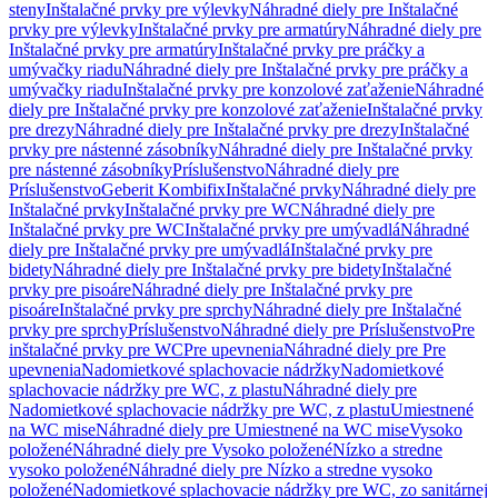
steny
Inštalačné prvky pre výlevky
Náhradné diely pre Inštalačné
prvky pre výlevky
Inštalačné prvky pre armatúry
Náhradné diely pre
Inštalačné prvky pre armatúry
Inštalačné prvky pre práčky a
umývačky riadu
Náhradné diely pre Inštalačné prvky pre práčky a
umývačky riadu
Inštalačné prvky pre konzolové zaťaženie
Náhradné
diely pre Inštalačné prvky pre konzolové zaťaženie
Inštalačné prvky
pre drezy
Náhradné diely pre Inštalačné prvky pre drezy
Inštalačné
prvky pre nástenné zásobníky
Náhradné diely pre Inštalačné prvky
pre nástenné zásobníky
Príslušenstvo
Náhradné diely pre
Príslušenstvo
Geberit Kombifix
Inštalačné prvky
Náhradné diely pre
Inštalačné prvky
Inštalačné prvky pre WC
Náhradné diely pre
Inštalačné prvky pre WC
Inštalačné prvky pre umývadlá
Náhradné
diely pre Inštalačné prvky pre umývadlá
Inštalačné prvky pre
bidety
Náhradné diely pre Inštalačné prvky pre bidety
Inštalačné
prvky pre pisoáre
Náhradné diely pre Inštalačné prvky pre
pisoáre
Inštalačné prvky pre sprchy
Náhradné diely pre Inštalačné
prvky pre sprchy
Príslušenstvo
Náhradné diely pre Príslušenstvo
Pre
inštalačné prvky pre WC
Pre upevnenia
Náhradné diely pre Pre
upevnenia
Nadomietkové splachovacie nádržky
Nadomietkové
splachovacie nádržky pre WC, z plastu
Náhradné diely pre
Nadomietkové splachovacie nádržky pre WC, z plastu
Umiestnené
na WC mise
Náhradné diely pre Umiestnené na WC mise
Vysoko
položené
Náhradné diely pre Vysoko položené
Nízko a stredne
vysoko položené
Náhradné diely pre Nízko a stredne vysoko
položené
Nadomietkové splachovacie nádržky pre WC, zo sanitárnej