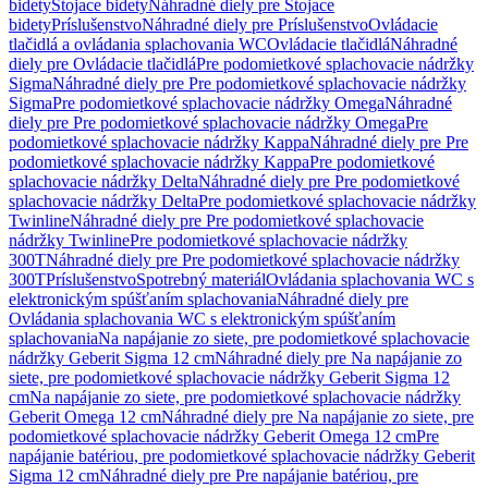
bidety
Stojace bidety
Náhradné diely pre Stojace
bidety
Príslušenstvo
Náhradné diely pre Príslušenstvo
Ovládacie
tlačidlá a ovládania splachovania WC
Ovládacie tlačidlá
Náhradné
diely pre Ovládacie tlačidlá
Pre podomietkové splachovacie nádržky
Sigma
Náhradné diely pre Pre podomietkové splachovacie nádržky
Sigma
Pre podomietkové splachovacie nádržky Omega
Náhradné
diely pre Pre podomietkové splachovacie nádržky Omega
Pre
podomietkové splachovacie nádržky Kappa
Náhradné diely pre Pre
podomietkové splachovacie nádržky Kappa
Pre podomietkové
splachovacie nádržky Delta
Náhradné diely pre Pre podomietkové
splachovacie nádržky Delta
Pre podomietkové splachovacie nádržky
Twinline
Náhradné diely pre Pre podomietkové splachovacie
nádržky Twinline
Pre podomietkové splachovacie nádržky
300T
Náhradné diely pre Pre podomietkové splachovacie nádržky
300T
Príslušenstvo
Spotrebný materiál
Ovládania splachovania WC s
elektronickým spúšťaním splachovania
Náhradné diely pre
Ovládania splachovania WC s elektronickým spúšťaním
splachovania
Na napájanie zo siete, pre podomietkové splachovacie
nádržky Geberit Sigma 12 cm
Náhradné diely pre Na napájanie zo
siete, pre podomietkové splachovacie nádržky Geberit Sigma 12
cm
Na napájanie zo siete, pre podomietkové splachovacie nádržky
Geberit Omega 12 cm
Náhradné diely pre Na napájanie zo siete, pre
podomietkové splachovacie nádržky Geberit Omega 12 cm
Pre
napájanie batériou, pre podomietkové splachovacie nádržky Geberit
Sigma 12 cm
Náhradné diely pre Pre napájanie batériou, pre