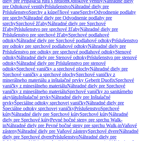
diely pre Pripájacia rúra s hrdlom
Odtokové ventily
Náhradné diely
pre Odtokové ventily
Príslušenstvo
Náhradné diely pre
Príslušenstvo
Sprchy a kúpeľňové vane
Sprchy
Odvodnenie podlahy
pre sprchy
Náhradné diely pre Odvodnenie podlahy pre
sprchy
Sprchové žľaby
Náhradné diely pre Sprchové
žľaby
Príslušenstvo pre sprchové žľaby
Náhradné diely pre
Príslušenstvo pre sprchové žľaby
Sprchové podlahové
odtoky
Náhradné diely pre Sprchové podlahové odtoky
Príslušenstvo
pre odtoky pre sprchové podlahové odtoky
Náhradné diely pre
Príslušenstvo pre odtoky pre sprchové podlahové odtoky
Stenové
odtoky
Náhradné diely pre Stenové odtoky
Príslušenstvo pre stenové
odtoky
Náhradné diely pre Príslušenstvo pre stenové
odtoky
Sprchové vaničky a sprchové plochy
Náhradné diely pre
Sprchové vaničky a sprchové plochy
Sprchové vaničky z
minerálneho materiálu a inštalačné prvky Geberit Duofix
Sprchové
vaničky z minerálneho materiálu
Náhradné diely pre Sprchové
vaničky z minerálneho materiálu
Sprchové vaničky zo sanitárneho
akrylátu
Inštalačné prvky
Náhradné diely pre Inštalačné
prvky
Špeciálne odtoky sprchovej vaničky
Náhradné diely pre
Špeciálne odtoky sprchovej vaničky
Príslušenstvo
Sprchové
kúty
Náhradné diely pre Sprchové kúty
Sprchové kúty
Náhradné
diely pre Sprchové kúty
Pevné bočné steny pre sprchu Walk-
in
Náhradné diely pre Pevné bočné steny pre sprchu Walk-in
Vaňové
zásteny
Náhradné diely pre Vaňové zásteny
Sprchové dvere
Náhradné
diely pre Sprchové dvere
Príslušenstvo
Náhradné diely pre