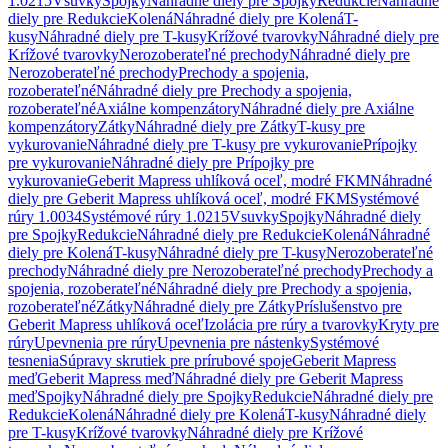
1.0215
Vsuvky
Spojky
Náhradné diely pre Spojky
Redukcie
Náhradné
diely pre Redukcie
Kolená
Náhradné diely pre Kolená
T-
kusy
Náhradné diely pre T-kusy
Krížové tvarovky
Náhradné diely pre
Krížové tvarovky
Nerozoberateľné prechody
Náhradné diely pre
Nerozoberateľné prechody
Prechody a spojenia,
rozoberateľné
Náhradné diely pre Prechody a spojenia,
rozoberateľné
Axiálne kompenzátory
Náhradné diely pre Axiálne
kompenzátory
Zátky
Náhradné diely pre Zátky
T-kusy pre
vykurovanie
Náhradné diely pre T-kusy pre vykurovanie
Prípojky
pre vykurovanie
Náhradné diely pre Prípojky pre
vykurovanie
Geberit Mapress uhlíková oceľ, modré FKM
Náhradné
diely pre Geberit Mapress uhlíková oceľ, modré FKM
Systémové
rúry 1.0034
Systémové rúry 1.0215
Vsuvky
Spojky
Náhradné diely
pre Spojky
Redukcie
Náhradné diely pre Redukcie
Kolená
Náhradné
diely pre Kolená
T-kusy
Náhradné diely pre T-kusy
Nerozoberateľné
prechody
Náhradné diely pre Nerozoberateľné prechody
Prechody a
spojenia, rozoberateľné
Náhradné diely pre Prechody a spojenia,
rozoberateľné
Zátky
Náhradné diely pre Zátky
Príslušenstvo pre
Geberit Mapress uhlíková oceľ
Izolácia pre rúry a tvarovky
Kryty pre
rúry
Upevnenia pre rúry
Upevnenia pre nástenky
Systémové
tesnenia
Súpravy skrutiek pre prírubové spoje
Geberit Mapress
meď
Geberit Mapress meď
Náhradné diely pre Geberit Mapress
meď
Spojky
Náhradné diely pre Spojky
Redukcie
Náhradné diely pre
Redukcie
Kolená
Náhradné diely pre Kolená
T-kusy
Náhradné diely
pre T-kusy
Krížové tvarovky
Náhradné diely pre Krížové