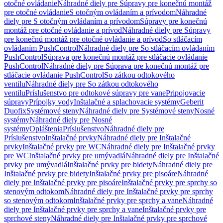
otočné ovládanie
Náhradné diely pre Súpravy pre konečnú montáž
pre otočné ovládanie
S otočným ovládaním a prívodom
Náhradné
diely pre S otočným ovládaním a prívodom
Súpravy pre konečnú
montáž pre otočné ovládanie a prívod
Náhradné diely pre Súpravy
pre konečnú montáž pre otočné ovládanie a prívod
So stláčacím
ovládaním PushControl
Náhradné diely pre So stláčacím ovládaním
PushControl
Súprava pre konečnú montáž pre stláčacie ovládanie
PushControl
Náhradné diely pre Súprava pre konečnú montáž pre
stláčacie ovládanie PushControl
So zátkou odtokového
ventilu
Náhradné diely pre So zátkou odtokového
ventilu
Príslušenstvo pre odtokové súpravy pre vane
Pripojovacie
súpravy
Prípojky vody
Inštalačné a splachovacie systémy
Geberit
Duofix
Systémové steny
Náhradné diely pre Systémové steny
Nosné
systémy
Náhradné diely pre Nosné
systémy
Opláštenia
Príslušenstvo
Náhradné diely pre
Príslušenstvo
Inštalačné prvky
Náhradné diely pre Inštalačné
prvky
Inštalačné prvky pre WC
Náhradné diely pre Inštalačné prvky
pre WC
Inštalačné prvky pre umývadlá
Náhradné diely pre Inštalačné
prvky pre umývadlá
Inštalačné prvky pre bidety
Náhradné diely pre
Inštalačné prvky pre bidety
Inštalačné prvky pre pisoáre
Náhradné
diely pre Inštalačné prvky pre pisoáre
Inštalačné prvky pre sprchy so
stenovým odtokom
Náhradné diely pre Inštalačné prvky pre sprchy
so stenovým odtokom
Inštalačné prvky pre sprchy a vane
Náhradné
diely pre Inštalačné prvky pre sprchy a vane
Inštalačné prvky pre
sprchové steny
Náhradné diely pre Inštalačné prvky pre sprchové