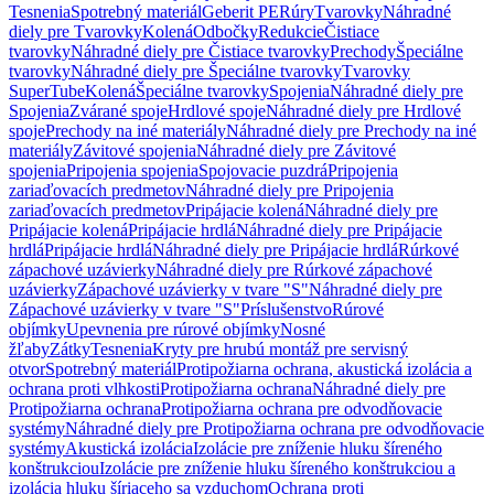
Tesnenia
Spotrebný materiál
Geberit PE
Rúry
Tvarovky
Náhradné
diely pre Tvarovky
Kolená
Odbočky
Redukcie
Čistiace
tvarovky
Náhradné diely pre Čistiace tvarovky
Prechody
Špeciálne
tvarovky
Náhradné diely pre Špeciálne tvarovky
Tvarovky
SuperTube
Kolená
Špeciálne tvarovky
Spojenia
Náhradné diely pre
Spojenia
Zvárané spoje
Hrdlové spoje
Náhradné diely pre Hrdlové
spoje
Prechody na iné materiály
Náhradné diely pre Prechody na iné
materiály
Závitové spojenia
Náhradné diely pre Závitové
spojenia
Pripojenia spojenia
Spojovacie puzdrá
Pripojenia
zariaďovacích predmetov
Náhradné diely pre Pripojenia
zariaďovacích predmetov
Pripájacie kolená
Náhradné diely pre
Pripájacie kolená
Pripájacie hrdlá
Náhradné diely pre Pripájacie
hrdlá
Pripájacie hrdlá
Náhradné diely pre Pripájacie hrdlá
Rúrkové
zápachové uzávierky
Náhradné diely pre Rúrkové zápachové
uzávierky
Zápachové uzávierky v tvare "S"
Náhradné diely pre
Zápachové uzávierky v tvare "S"
Príslušenstvo
Rúrové
objímky
Upevnenia pre rúrové objímky
Nosné
žľaby
Zátky
Tesnenia
Kryty pre hrubú montáž pre servisný
otvor
Spotrebný materiál
Protipožiarna ochrana, akustická izolácia a
ochrana proti vlhkosti
Protipožiarna ochrana
Náhradné diely pre
Protipožiarna ochrana
Protipožiarna ochrana pre odvodňovacie
systémy
Náhradné diely pre Protipožiarna ochrana pre odvodňovacie
systémy
Akustická izolácia
Izolácie pre zníženie hluku šíreného
konštrukciou
Izolácie pre zníženie hluku šíreného konštrukciou a
izolácia hluku šíriaceho sa vzduchom
Ochrana proti