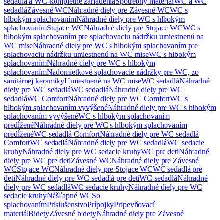
sedadlá a WC-kompletné zariadenia
Spotrebný materiál
WC a WC
sedadlá
Závesné WC
Náhradné diely pre Závesné WC
WC s
hlbokým splachovaním
Náhradné diely pre WC s hlbokým
splachovaním
Stojace WC
Náhradné diely pre Stojace WC
WC s
hlbokým splachovaním pre splachovaciu nádržku umiestnenú na
WC mise
Náhradné diely pre WC s hlbokým splachovaním pre
splachovaciu nádržku umiestnenú na WC mise
WC s hlbokým
splachovaním
Náhradné diely pre WC s hlbokým
splachovaním
Nadomietkové splachovacie nádržky pre WC, zo
sanitárnej keramiky
Umiestnené na WC mise
WC sedadlá
Náhradné
diely pre WC sedadlá
WC sedadlá
Náhradné diely pre WC
sedadlá
WC Comfort
Náhradné diely pre WC Comfort
WC s
hlbokým splachovaním vyvýšené
Náhradné diely pre WC s hlbokým
splachovaním vyvýšené
WC s hlbokým splachovaním
predĺžené
Náhradné diely pre WC s hlbokým splachovaním
predĺžené
WC sedadlá Comfort
Náhradné diely pre WC sedadlá
Comfort
WC sedadlá
Náhradné diely pre WC sedadlá
WC sedacie
kruhy
Náhradné diely pre WC sedacie kruhy
WC pre deti
Náhradné
diely pre WC pre deti
Závesné WC
Náhradné diely pre Závesné
WC
Stojace WC
Náhradné diely pre Stojace WC
WC sedadlá pre
deti
Náhradné diely pre WC sedadlá pre deti
WC sedadlá
Náhradné
diely pre WC sedadlá
WC sedacie kruhy
Náhradné diely pre WC
sedacie kruhy
Nášľapné WC
So
splachovaním
Príslušenstvo
Prípojky
Pripevňovací
materiál
Bidety
Závesné bidety
Náhradné diely pre Závesné