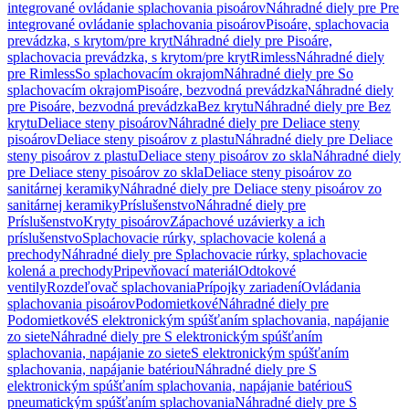
integrované ovládanie splachovania pisoárov
Náhradné diely pre Pre
integrované ovládanie splachovania pisoárov
Pisoáre, splachovacia
prevádzka, s krytom/pre kryt
Náhradné diely pre Pisoáre,
splachovacia prevádzka, s krytom/pre kryt
Rimless
Náhradné diely
pre Rimless
So splachovacím okrajom
Náhradné diely pre So
splachovacím okrajom
Pisoáre, bezvodná prevádzka
Náhradné diely
pre Pisoáre, bezvodná prevádzka
Bez krytu
Náhradné diely pre Bez
krytu
Deliace steny pisoárov
Náhradné diely pre Deliace steny
pisoárov
Deliace steny pisoárov z plastu
Náhradné diely pre Deliace
steny pisoárov z plastu
Deliace steny pisoárov zo skla
Náhradné diely
pre Deliace steny pisoárov zo skla
Deliace steny pisoárov zo
sanitárnej keramiky
Náhradné diely pre Deliace steny pisoárov zo
sanitárnej keramiky
Príslušenstvo
Náhradné diely pre
Príslušenstvo
Kryty pisoárov
Zápachové uzávierky a ich
príslušenstvo
Splachovacie rúrky, splachovacie kolená a
prechody
Náhradné diely pre Splachovacie rúrky, splachovacie
kolená a prechody
Pripevňovací materiál
Odtokové
ventily
Rozdeľovač splachovania
Prípojky zariadení
Ovládania
splachovania pisoárov
Podomietkové
Náhradné diely pre
Podomietkové
S elektronickým spúšťaním splachovania, napájanie
zo siete
Náhradné diely pre S elektronickým spúšťaním
splachovania, napájanie zo siete
S elektronickým spúšťaním
splachovania, napájanie batériou
Náhradné diely pre S
elektronickým spúšťaním splachovania, napájanie batériou
S
pneumatickým spúšťaním splachovania
Náhradné diely pre S