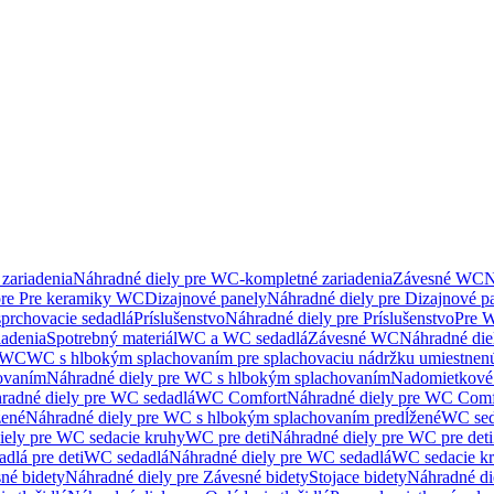
zariadenia
Náhradné diely pre WC-kompletné zariadenia
Závesné WC
N
pre Pre keramiky WC
Dizajnové panely
Náhradné diely pre Dizajnové p
sprchovacie sedadlá
Príslušenstvo
Náhradné diely pre Príslušenstvo
Pre W
iadenia
Spotrebný materiál
WC a WC sedadlá
Závesné WC
Náhradné di
e WC
WC s hlbokým splachovaním pre splachovaciu nádržku umiestne
ovaním
Náhradné diely pre WC s hlbokým splachovaním
Nadomietkové 
radné diely pre WC sedadlá
WC Comfort
Náhradné diely pre WC Comf
žené
Náhradné diely pre WC s hlbokým splachovaním predĺžené
WC sed
iely pre WC sedacie kruhy
WC pre deti
Náhradné diely pre WC pre deti
dlá pre deti
WC sedadlá
Náhradné diely pre WC sedadlá
WC sedacie k
né bidety
Náhradné diely pre Závesné bidety
Stojace bidety
Náhradné die