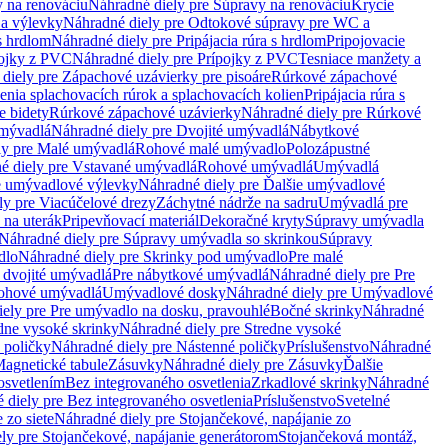
 na renováciu
Náhradné diely pre Súpravy na renováciu
Krycie
a výlevky
Náhradné diely pre Odtokové súpravy pre WC a
 s hrdlom
Náhradné diely pre Pripájacia rúra s hrdlom
Pripojovacie
ojky z PVC
Náhradné diely pre Prípojky z PVC
Tesniace manžety a
diely pre Zápachové uzávierky pre pisoáre
Rúrkové zápachové
enia splachovacích rúrok a splachovacích kolien
Pripájacia rúra s
e bidety
Rúrkové zápachové uzávierky
Náhradné diely pre Rúrkové
umývadlá
Náhradné diely pre Dvojité umývadlá
Nábytkové
ly pre Malé umývadlá
Rohové malé umývadlo
Polozápustné
é diely pre Vstavané umývadlá
Rohové umývadlá
Umývadlá
e umývadlové výlevky
Náhradné diely pre Ďalšie umývadlové
ly pre Viacúčelové drezy
Záchytné nádrže na sadru
Umývadlá pre
 na uterák
Pripevňovací materiál
Dekoračné kryty
Súpravy umývadla
Náhradné diely pre Súpravy umývadla so skrinkou
Súpravy
dlo
Náhradné diely pre Skrinky pod umývadlo
Pre malé
 dvojité umývadlá
Pre nábytkové umývadlá
Náhradné diely pre Pre
rohové umývadlá
Umývadlové dosky
Náhradné diely pre Umývadlové
ely pre Pre umývadlo na dosku, pravouhlé
Bočné skrinky
Náhradné
dne vysoké skrinky
Náhradné diely pre Stredne vysoké
 poličky
Náhradné diely pre Nástenné poličky
Príslušenstvo
Náhradné
agnetické tabule
Zásuvky
Náhradné diely pre Zásuvky
Ďalšie
osvetlením
Bez integrovaného osvetlenia
Zrkadlové skrinky
Náhradné
 diely pre Bez integrovaného osvetlenia
Príslušenstvo
Svetelné
 zo siete
Náhradné diely pre Stojančekové, napájanie zo
ly pre Stojančekové, napájanie generátorom
Stojančeková montáž,