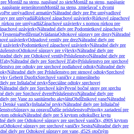
pre Montáž na stenu, napájané zo siete
Montáž na stenu, napájanie
, napájanie generátorom
Montáž na stenu, zmiešavač s dvomi
vo
Pre umývadlové armatúry
Náhradné diely pre Pre umývadlové
ravy pre umývadlá
Rúrkové zápachové uzávierky
Rúrkové zápachové
u rúrkou pre umývadlá
Zápachové uzávierky s nornou rúrkou pre
ápachové uzávierky
Náhradné diely pre Podomietkové zápachové
ky
Tesnenia
Predĺženia
Ovládania
Odtokové súpravy pre drezy
Náhradné
ové uzávierky
Odpadové ventily pre drez
Náhradné diely pre
é uzávierky
Podomietkové zápachové uzávierky
Náhradné diely pre
slušenstvo
Odtokové súpravy pre výlevky
Náhradné diely pre
radné diely pre Odtokové ventily
Príslušenstvo
Náhradné diely pre
žľaby
Náhradné diely pre Sprchové žľaby
Príslušenstvo pre sprchové
ušenstvo pre odtoky pre sprchové podlahové odtoky
Náhradné diely
toky
Náhradné diely pre Príslušenstvo pre stenové odtoky
Sprchové
prvky Geberit Duofix
Sprchové vaničky z minerálneho
iely pre Inštalačné prvky
Špeciálne odtoky sprchovej
Náhradné diely pre Sprchové kúty
Pevné bočné steny pre sprchu
é diely pre Sprchové dvere
Príslušenstvo
Náhradné diely pre
iely pre Vane zo sanitárneho akrylátu
Obdĺžnikové vane
Náhradné
e Detské vaničky
Inštalačné prvky
Náhradné diely pre Inštalačné
ušenstvo
Súpravy na opravu
Ďalšie príslušenstvo
Prípojky zariadení pre
ytom odtoku
Náhradné diely pre S krytom odtoku
Bez krytu
né diely pre Odtokové súpravy pre sprchové vaničky, d90
S krytom
ku
Odtokové súpravy pre sprchové vaničky Sestra
Náhradné diely pre
dné diely pre Odtokové súpravy pre vane, d52
S otočným