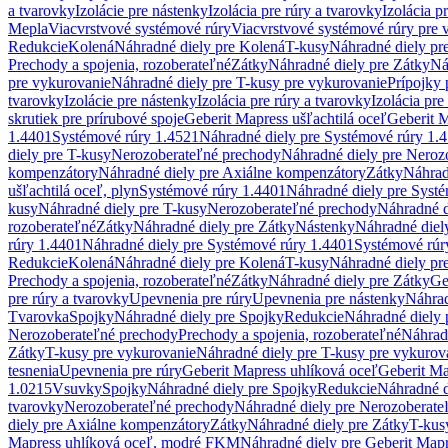
a tvarovky
Izolácie pre nástenky
Izolácia pre rúry a tvarovky
Izolácia p
Mepla
Viacvrstvové systémové rúry
Viacvrstvové systémové rúry pre 
Redukcie
Kolená
Náhradné diely pre Kolená
T-kusy
Náhradné diely pr
Prechody a spojenia, rozoberateľné
Zátky
Náhradné diely pre Zátky
Ná
pre vykurovanie
Náhradné diely pre T-kusy pre vykurovanie
Prípojky 
tvarovky
Izolácie pre nástenky
Izolácia pre rúry a tvarovky
Izolácia pre
skrutiek pre prírubové spoje
Geberit Mapress ušľachtilá oceľ
Geberit M
1.4401
Systémové rúry 1.4521
Náhradné diely pre Systémové rúry 1.
diely pre T-kusy
Nerozoberateľné prechody
Náhradné diely pre Neroz
kompenzátory
Náhradné diely pre Axiálne kompenzátory
Zátky
Náhrad
ušľachtilá oceľ, plyn
Systémové rúry 1.4401
Náhradné diely pre Syst
kusy
Náhradné diely pre T-kusy
Nerozoberateľné prechody
Náhradné d
rozoberateľné
Zátky
Náhradné diely pre Zátky
Nástenky
Náhradné diel
rúry 1.4401
Náhradné diely pre Systémové rúry 1.4401
Systémové rúr
Redukcie
Kolená
Náhradné diely pre Kolená
T-kusy
Náhradné diely pr
Prechody a spojenia, rozoberateľné
Zátky
Náhradné diely pre Zátky
Ge
pre rúry a tvarovky
Upevnenia pre rúry
Upevnenia pre nástenky
Náhrad
Tvarovka
Spojky
Náhradné diely pre Spojky
Redukcie
Náhradné diely 
Nerozoberateľné prechody
Prechody a spojenia, rozoberateľné
Náhradn
Zátky
T-kusy pre vykurovanie
Náhradné diely pre T-kusy pre vykurov
tesnenia
Upevnenia pre rúry
Geberit Mapress uhlíková oceľ
Geberit Ma
1.0215
Vsuvky
Spojky
Náhradné diely pre Spojky
Redukcie
Náhradné d
tvarovky
Nerozoberateľné prechody
Náhradné diely pre Nerozoberate
diely pre Axiálne kompenzátory
Zátky
Náhradné diely pre Zátky
T-kus
Mapress uhlíková oceľ, modré FKM
Náhradné diely pre Geberit Map