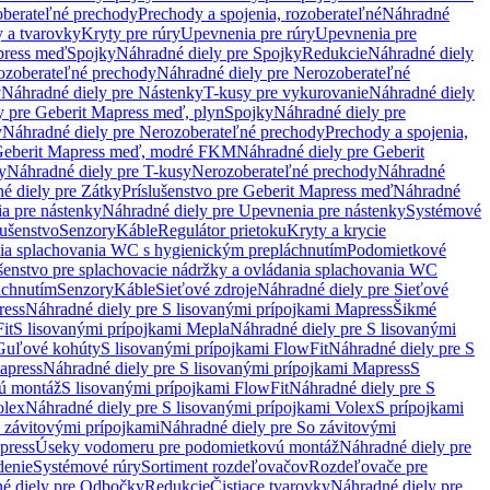
oberateľné prechody
Prechody a spojenia, rozoberateľné
Náhradné
y a tvarovky
Kryty pre rúry
Upevnenia pre rúry
Upevnenia pre
press meď
Spojky
Náhradné diely pre Spojky
Redukcie
Náhradné diely
ozoberateľné prechody
Náhradné diely pre Nerozoberateľné
y
Náhradné diely pre Nástenky
T-kusy pre vykurovanie
Náhradné diely
y pre Geberit Mapress meď, plyn
Spojky
Náhradné diely pre
y
Náhradné diely pre Nerozoberateľné prechody
Prechody a spojenia,
eberit Mapress meď, modré FKM
Náhradné diely pre Geberit
y
Náhradné diely pre T-kusy
Nerozoberateľné prechody
Náhradné
é diely pre Zátky
Príslušenstvo pre Geberit Mapress meď
Náhradné
a pre nástenky
Náhradné diely pre Upevnenia pre nástenky
Systémové
lušenstvo
Senzory
Káble
Regulátor prietoku
Kryty a krycie
nia splachovania WC s hygienickým prepláchnutím
Podomietkové
ušenstvo pre splachovacie nádržky a ovládania splachovania WC
áchnutím
Senzory
Káble
Sieťové zdroje
Náhradné diely pre Sieťové
ress
Náhradné diely pre S lisovanými prípojkami Mapress
Šikmé
it
S lisovanými prípojkami Mepla
Náhradné diely pre S lisovanými
 Guľové kohúty
S lisovanými prípojkami FlowFit
Náhradné diely pre S
apress
Náhradné diely pre S lisovanými prípojkami Mapress
S
ú montáž
S lisovanými prípojkami FlowFit
Náhradné diely pre S
olex
Náhradné diely pre S lisovanými prípojkami Volex
S prípojkami
 závitovými prípojkami
Náhradné diely pre So závitovými
press
Úseky vodomeru pre podomietkovú montáž
Náhradné diely pre
denie
Systémové rúry
Sortiment rozdeľovačov
Rozdeľovače pre
é diely pre Odbočky
Redukcie
Čistiace tvarovky
Náhradné diely pre