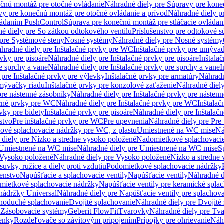
čnú montáž pre otočné ovládanie
Náhradné diely pre Súpravy pre kone
vy pre konečnú montáž pre otočné ovládanie a prívod
Náhradné diely p
vládaním PushControl
Súprava pre konečnú montáž pre stláčacie ovládan
é diely pre So zátkou odtokového ventilu
Príslušenstvo pre odtokové s
pre Systémové steny
Nosné systémy
Náhradné diely pre Nosné systémy
hradné diely pre Inštalačné prvky pre WC
Inštalačné prvky pre umývad
rvky pre pisoáre
Náhradné diely pre Inštalačné prvky pre pisoáre
Inštala
e sprchy a vane
Náhradné diely pre Inštalačné prvky pre sprchy a vane
I
 pre Inštalačné prvky pre výlevky
Inštalačné prvky pre armatúry
Náhradn
umývačky riadu
Inštalačné prvky pre konzolové zaťaženie
Náhradné diely
pre nástenné zásobníky
Náhradné diely pre Inštalačné prvky pre násten
ačné prvky pre WC
Náhradné diely pre Inštalačné prvky pre WC
Inštala
vky pre bidety
Inštalačné prvky pre pisoáre
Náhradné diely pre Inštalačn
stvo
Pre inštalačné prvky pre WC
Pre upevnenia
Náhradné diely pre Pre
ové splachovacie nádržky pre WC, z plastu
Umiestnené na WC mise
Ná
diely pre Nízko a stredne vysoko položené
Nadomietkové splachovacie
Umiestnené na WC mise
Náhradné diely pre Umiestnené na WC mise
S
Vysoko položené
Náhradné diely pre Vysoko položené
Nízko a stredne
suvky, ružice a diely proti vzdutiu
Podomietkové splachovacie nádržky
šenstvo
Napúšťacie a splachovacie ventily
Napúšťacie ventily
Náhradné d
omietkové splachovacie nádržky
Napúšťacie ventily pre keramické spla
 nádržky Universal
Náhradné diely pre Napúšťacie ventily pre splachov
dnoduché splachovanie
Dvojité splachovanie
Náhradné diely pre Dvojité
e
Zásobovacie systémy
Geberit FlowFit
Tvarovky
Náhradné diely pre Tv
tenky
Rozdeľovače so závitovým pripojením
Prípojky pre ohrievanie
Náhr