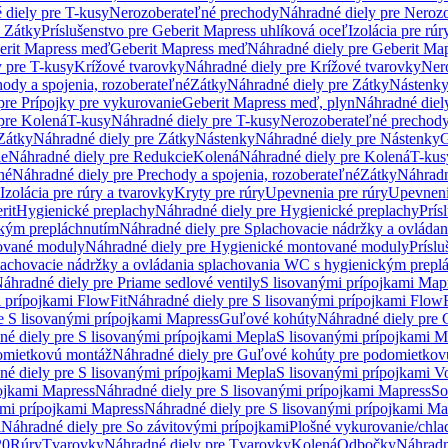
 diely pre T-kusy
Nerozoberateľné prechody
Náhradné diely pre Neroz
e Zátky
Príslušenstvo pre Geberit Mapress uhlíková oceľ
Izolácia pre rúr
erit Mapress meď
Geberit Mapress meď
Náhradné diely pre Geberit Ma
 pre T-kusy
Krížové tvarovky
Náhradné diely pre Krížové tvarovky
Ner
ody a spojenia, rozoberateľné
Zátky
Náhradné diely pre Zátky
Nástenk
pre Prípojky pre vykurovanie
Geberit Mapress meď, plyn
Náhradné diel
pre Kolená
T-kusy
Náhradné diely pre T-kusy
Nerozoberateľné prechod
Zátky
Náhradné diely pre Zátky
Nástenky
Náhradné diely pre Nástenky
G
ie
Náhradné diely pre Redukcie
Kolená
Náhradné diely pre Kolená
T-kus
né
Náhradné diely pre Prechody a spojenia, rozoberateľné
Zátky
Náhradn
Izolácia pre rúry a tvarovky
Kryty pre rúry
Upevnenia pre rúry
Upevneni
rit
Hygienické preplachy
Náhradné diely pre Hygienické preplachy
Prís
ckým prepláchnutím
Náhradné diely pre Splachovacie nádržky a ovláda
ované moduly
Náhradné diely pre Hygienické montované moduly
Prísl
plachovacie nádržky a ovládania splachovania WC s hygienickým prepl
áhradné diely pre Priame sedlové ventily
S lisovanými prípojkami Map
 prípojkami FlowFit
Náhradné diely pre S lisovanými prípojkami FlowF
e S lisovanými prípojkami Mapress
Guľové kohúty
Náhradné diely pre
né diely pre S lisovanými prípojkami Mepla
S lisovanými prípojkami M
omietkovú montáž
Náhradné diely pre Guľové kohúty pre podomietkov
né diely pre S lisovanými prípojkami Mepla
S lisovanými prípojkami V
ojkami Mapress
Náhradné diely pre S lisovanými prípojkami Mapress
So
ými prípojkami Mapress
Náhradné diely pre S lisovanými prípojkami Ma
i
Náhradné diely pre So závitovými prípojkami
Plošné vykurovanie/chla
20
Rúry
Tvarovky
Náhradné diely pre Tvarovky
Kolená
Odbočky
Náhradn