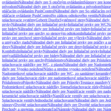
ovládaním
Náhradné diely pre S otočným ovládaním
Súpravy pre kone
prívodom
Náhradné diely pre S otočným ovládaním a prívodom
Súpra
stláčacím ovládaním PushControl
Náhradné diely pre So stláčacím o
stláčacie ovládanie PushControl
So zátkou odtokového ventilu
Náhradn
splachovacie systémy
Geberit Duofix
Systémové steny
Náhradné diely 
prvky
Náhradné diely pre Inštalačné prvky
Inštalačné prvky pre WC
Ná
pre bidety
Náhradné diely pre Inštalačné prvky pre bidety
Inštalačné p
Inštalačné prvky pre sprchy so stenovým odtokom
Inštalačné prvky pr
prvky pre sprchové steny
Inštalačné prvky pre výlevky
Náhradné diely
a umývačky riadu
Náhradné diely pre Inštalačné prvky pre práčky a 
drezy
Náhradné diely pre Inštalačné prvky pre drezy
Inštalačné prvky 
Kombifix
Inštalačné prvky
Náhradné diely pre Inštalačné prvky
Inštal
umývadlá
Inštalačné prvky pre bidety
Náhradné diely pre Inštalačné pr
Inštalačné prvky pre sprchy
Príslušenstvo
Náhradné diely pre Príslušen
splachovacie nádržky pre WC, z plastu
Náhradné diely pre Nadomietk
diely pre Vysoko položené
Nízko a stredne vysoko položené
Náhradné 
Nadomietkové splachovacie nádržky pre WC, zo sanitárnej keramiky
diely pre Splachovacie rúrky pre nadomietkové splachovacie nádržky
Príslušenstvo
Prípojky
Náhradné diely pre Prípojky
Tesniace manžety
V
Podomietkové splachovacie nádržky Sigma
Splachovacie rúrky
Príslu
splachovacie nádržky
Náhradné diely pre Napúšťacie ventily pre nad
keramické splachovacie nádržky
Napúšťacie ventily pre splachovacie
Splachovacie ventily
Jednoduché splachovanie
Náhradné diely pre Je
súpravy
Dvojité splachovanie
Náhradné diely pre Dvojité splachovani
Prechody a spojenia, rozoberateľné
Nástenky
Náhradné diely pre Nás