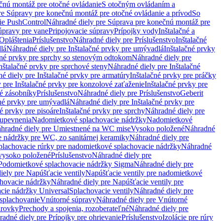
čnú montáž pre otočné ovládanie
S otočným ovládaním a
re Súpravy pre konečnú montáž pre otočné ovládanie a prívod
So
ie PushControl
Náhradné diely pre Súprava pre konečnú montáž pre
úpravy pre vane
Pripojovacie súpravy
Prípojky vody
Inštalačné a
Opláštenia
Príslušenstvo
Náhradné diely pre Príslušenstvo
Inštalačné
lá
Náhradné diely pre Inštalačné prvky pre umývadlá
Inštalačné prvky
čné prvky pre sprchy so stenovým odtokom
Náhradné diely pre
nštalačné prvky pre sprchové steny
Náhradné diely pre Inštalačné
é diely pre Inštalačné prvky pre armatúry
Inštalačné prvky pre práčky
 pre Inštalačné prvky pre konzolové zaťaženie
Inštalačné prvky pre
né zásobníky
Príslušenstvo
Náhradné diely pre Príslušenstvo
Geberit
čné prvky pre umývadlá
Náhradné diely pre Inštalačné prvky pre
é prvky pre pisoáre
Inštalačné prvky pre sprchy
Náhradné diely pre
 upevnenia
Nadomietkové splachovacie nádržky
Nadomietkové
hradné diely pre Umiestnené na WC mise
Vysoko položené
Náhradné
 nádržky pre WC, zo sanitárnej keramiky
Náhradné diely pre
plachovacie rúrky pre nadomietkové splachovacie nádržky
Náhradné
 vysoko položené
Príslušenstvo
Náhradné diely pre
Podomietkové splachovacie nádržky Sigma
Náhradné diely pre
iely pre Napúšťacie ventily
Napúšťacie ventily pre nadomietkové
chovacie nádržky
Náhradné diely pre Napúšťacie ventily pre
acie nádržky Universal
Splachovacie ventily
Náhradné diely pre
 splachovanie
Vnútorné súpravy
Náhradné diely pre Vnútorné
arovky
Prechody a spojenia, rozoberateľné
Náhradné diely pre
adné diely pre Prípojky pre ohrievanie
Príslušenstvo
Izolácie pre rúry