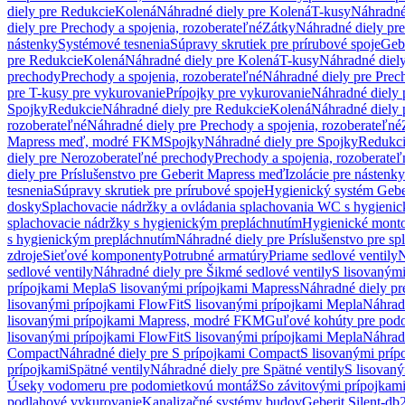
diely pre Redukcie
Kolená
Náhradné diely pre Kolená
T-kusy
Náhradné
diely pre Prechody a spojenia, rozoberateľné
Zátky
Náhradné diely pr
nástenky
Systémové tesnenia
Súpravy skrutiek pre prírubové spoje
Geb
pre Redukcie
Kolená
Náhradné diely pre Kolená
T-kusy
Náhradné diely
prechody
Prechody a spojenia, rozoberateľné
Náhradné diely pre Prech
pre T-kusy pre vykurovanie
Prípojky pre vykurovanie
Náhradné diely 
Spojky
Redukcie
Náhradné diely pre Redukcie
Kolená
Náhradné diely 
rozoberateľné
Náhradné diely pre Prechody a spojenia, rozoberateľné
Mapress meď, modré FKM
Spojky
Náhradné diely pre Spojky
Redukc
diely pre Nerozoberateľné prechody
Prechody a spojenia, rozoberateľ
diely pre Príslušenstvo pre Geberit Mapress meď
Izolácie pre nástenky
tesnenia
Súpravy skrutiek pre prírubové spoje
Hygienický systém Gebe
dosky
Splachovacie nádržky a ovládania splachovania WC s hygieni
splachovacie nádržky s hygienickým prepláchnutím
Hygienické mont
s hygienickým prepláchnutím
Náhradné diely pre Príslušenstvo pre s
zdroje
Sieťové komponenty
Potrubné armatúry
Priame sedlové ventily
N
sedlové ventily
Náhradné diely pre Šikmé sedlové ventily
S lisovanými
prípojkami Mepla
S lisovanými prípojkami Mapress
Náhradné diely pr
lisovanými prípojkami FlowFit
S lisovanými prípojkami Mepla
Náhrad
lisovanými prípojkami Mapress, modré FKM
Guľové kohúty pre pod
lisovanými prípojkami FlowFit
S lisovanými prípojkami Mepla
Náhrad
Compact
Náhradné diely pre S prípojkami Compact
S lisovanými príp
prípojkami
Spätné ventily
Náhradné diely pre Spätné ventily
S lisovan
Úseky vodomeru pre podomietkovú montáž
So závitovými prípojkam
podlahové vykurovanie
Kanalizačné systémy budov
Geberit Silent-db