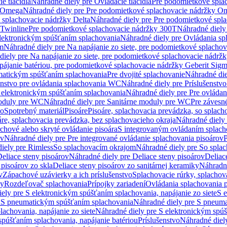
e tlačidlá
Náhradné diely pre Ovládacie tlačidlá
Pre podomietkové spla
y Omega
Náhradné diely pre Pre podomietkové splachovacie nádržky O
 splachovacie nádržky Delta
Náhradné diely pre Pre podomietkové spla
 Twinline
Pre podomietkové splachovacie nádržky 300T
Náhradné diely
lektronickým spúšťaním splachovania
Náhradné diely pre Ovládania s
cm
Náhradné diely pre Na napájanie zo siete, pre podomietkové splacho
diely pre Na napájanie zo siete, pre podomietkové splachovacie nádr
apájanie batériou, pre podomietkové splachovacie nádržky Geberit Sig
matickým spúšťaním splachovania
Pre dvojité splachovanie
Náhradné die
enstvo pre ovládania splachovania WC
Náhradné diely pre Príslušenstv
 elektronickým spúšťaním splachovania
Náhradné diely pre Pre ovláda
oduly pre WC
Náhradné diely pre Sanitárne moduly pre WC
Pre záves
vo
Spotrebný materiál
Pisoáre
Pisoáre, splachovacia prevádzka, so splac
áre, splachovacia prevádzka, bez splachovacieho okraja
Náhradné diely 
chové alebo skryté ovládanie pisoára
S integrovaným ovládaním splach
ov
Náhradné diely pre Pre integrované ovládanie splachovania pisoárov
P
iely pre Rimless
So splachovacím okrajom
Náhradné diely pre So spla
eliace steny pisoárov
Náhradné diely pre Deliace steny pisoárov
Deliac
 pisoárov zo skla
Deliace steny pisoárov zo sanitárnej keramiky
Náhradné
v
Zápachové uzávierky a ich príslušenstvo
Splachovacie rúrky, splachov
ly
Rozdeľovač splachovania
Prípojky zariadení
Ovládania splachovania 
ely pre S elektronickým spúšťaním splachovania, napájanie zo siete
S e
u
S pneumatickým spúšťaním splachovania
Náhradné diely pre S pneum
achovania, napájanie zo siete
Náhradné diely pre S elektronickým spúš
spúšťaním splachovania, napájanie batériou
Príslušenstvo
Náhradné diely