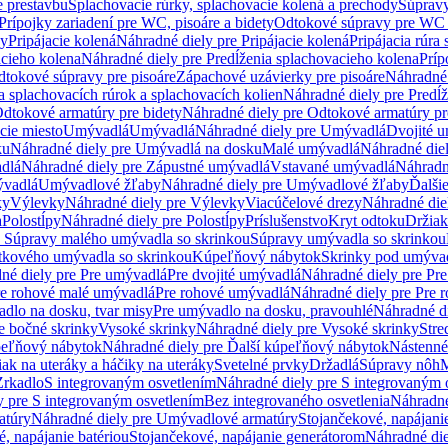
e prestavbu
Splachovacie rúrky, splachovacie kolená a prechody
Súpravy
Prípojky zariadení pre WC, pisoáre a bidety
Odtokové súpravy pre WC 
ky
Pripájacie kolená
Náhradné diely pre Pripájacie kolená
Pripájacia rúra
acieho kolena
Náhradné diely pre Predĺženia splachovacieho kolena
Príp
dtokové súpravy pre pisoáre
Zápachové uzávierky pre pisoáre
Náhradné 
a splachovacích rúrok a splachovacích kolien
Náhradné diely pre Predĺž
dtokové armatúry pre bidety
Náhradné diely pre Odtokové armatúry pr
ie miesto
Umývadlá
Umývadlá
Náhradné diely pre Umývadlá
Dvojité 
ku
Náhradné diely pre Umývadlá na dosku
Malé umývadlá
Náhradné die
dlá
Náhradné diely pre Zápustné umývadlá
Vstavané umývadlá
Náhradn
vadlá
Umývadlové žľaby
Náhradné diely pre Umývadlové žľaby
Ďalši
ky
Výlevky
Náhradné diely pre Výlevky
Viacúčelové drezy
Náhradné die
a
Polostĺpy
Náhradné diely pre Polostĺpy
Príslušenstvo
Kryt odtoku
Držiak
e Súpravy malého umývadla so skrinkou
Súpravy umývadla so skrinkou
tkového umývadla so skrinkou
Kúpeľňový nábytok
Skrinky pod umýva
né diely pre Pre umývadlá
Pre dvojité umývadlá
Náhradné diely pre Pre
re rohové malé umývadlá
Pre rohové umývadlá
Náhradné diely pre Pre 
dlo na dosku, tvar misy
Pre umývadlo na dosku, pravouhlé
Náhradné di
e bočné skrinky
Vysoké skrinky
Náhradné diely pre Vysoké skrinky
Stre
peľňový nábytok
Náhradné diely pre Ďalší kúpeľňový nábytok
Nástenné
ak na uteráky a háčiky na uteráky
Svetelné prvky
Držadlá
Súpravy nôh
M
Zrkadlo
S integrovaným osvetlením
Náhradné diely pre S integrovaným 
y pre S integrovaným osvetlením
Bez integrovaného osvetlenia
Náhradné
atúry
Náhradné diely pre Umývadlové armatúry
Stojančekové, napájanie
, napájanie batériou
Stojančekové, napájanie generátorom
Náhradné die