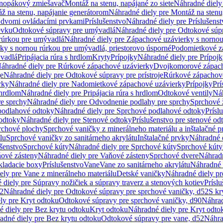
dnopákový zmiešavač
Montáž na stenu, napájané zo siete
Náhradné diely 
ž na stenu, napájanie generátorom
Náhradné diely pre Montáž na stenu
s dvomi ovládacími prvkami
Príslušenstvo
Náhradné diely pre Príslušenst
evku
Odtokové súpravy pre umývadlá
Náhradné diely pre Odtokové súp
rúrkou pre umývadlá
Náhradné diely pre Zápachové uzávierky s norno
ky s nornou rúrkou pre umývadlá, priestorovo úsporné
Podomietkové z
ývadlá
Pripájacia rúra s hrdlom
Kryty
Prípojky
Náhradné diely pre Prípoj
áhradné diely pre Rúrkové zápachové uzávierky
Dvojkomorové zápach
je
Náhradné diely pre Odtokové súpravy pre prístroje
Rúrkové zápachov
rky
Náhradné diely pre Nadomietkové zápachové uzávierky
Prípojky
Prí
 hrdlom
Náhradné diely pre Pripájacia rúra s hrdlom
Odtokové ventily
Náh
e sprchy
Náhradné diely pre Odvodnenie podlahy pre sprchy
Sprchové 
podlahové odtoky
Náhradné diely pre Sprchové podlahové odtoky
Prísl
odtoky
Náhradné diely pre Stenové odtoky
Príslušenstvo pre stenové od
rchové plochy
Sprchové vaničky z minerálneho materiálu a inštalačné 
lu
Sprchové vaničky zo sanitárneho akrylátu
Inštalačné prvky
Náhradné d
ušenstvo
Sprchové kúty
Náhradné diely pre Sprchové kúty
Sprchové kúty
ové zásteny
Náhradné diely pre Vaňové zásteny
Sprchové dvere
Náhradn
ladacie boxy
Príslušenstvo
Vane
Vane zo sanitárneho akrylátu
Náhradné d
ely pre Vane z minerálneho materiálu
Detské vaničky
Náhradné diely pr
diely pre Súpravy nožičiek a súpravy traverz a stenových kotiev
Prísl
52
Náhradné diely pre Odtokové súpravy pre sprchové vaničky, d52
S kr
ly pre Kryt odtoku
Odtokové súpravy pre sprchové vaničky, d90
Náhrad
 diely pre Bez krytu odtoku
Kryt odtoku
Náhradné diely pre Kryt odto
adné diely pre Bez krytu odtoku
Odtokové súpravy pre vane, d52
Náhra