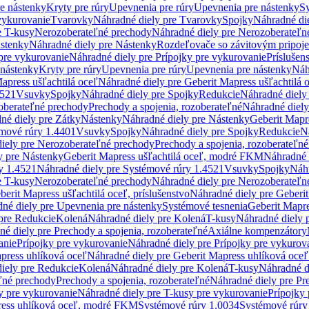
re nástenky
Kryty pre rúry
Upevnenia pre rúry
Upevnenia pre nástenky
Sy
vykurovanie
Tvarovky
Náhradné diely pre Tvarovky
Spojky
Náhradné di
e T-kusy
Nerozoberateľné prechody
Náhradné diely pre Nerozoberateľn
stenky
Náhradné diely pre Nástenky
Rozdeľovače so závitovým pripoj
pre vykurovanie
Náhradné diely pre Prípojky pre vykurovanie
Príslušen
 nástenky
Kryty pre rúry
Upevnenia pre rúry
Upevnenia pre nástenky
Náh
apress ušľachtilá oceľ
Náhradné diely pre Geberit Mapress ušľachtilá 
4521
Vsuvky
Spojky
Náhradné diely pre Spojky
Redukcie
Náhradné diely
oberateľné prechody
Prechody a spojenia, rozoberateľné
Náhradné diely
né diely pre Zátky
Nástenky
Náhradné diely pre Nástenky
Geberit Mapre
émové rúry 1.4401
Vsuvky
Spojky
Náhradné diely pre Spojky
Redukcie
N
iely pre Nerozoberateľné prechody
Prechody a spojenia, rozoberateľné
y pre Nástenky
Geberit Mapress ušľachtilá oceľ, modré FKM
Náhradné 
y 1.4521
Náhradné diely pre Systémové rúry 1.4521
Vsuvky
Spojky
Náhr
e T-kusy
Nerozoberateľné prechody
Náhradné diely pre Nerozoberateľn
berit Mapress ušľachtilá oceľ, príslušenstvo
Náhradné diely pre Geberit
né diely pre Upevnenia pre nástenky
Systémové tesnenia
Geberit Mapr
pre Redukcie
Kolená
Náhradné diely pre Kolená
T-kusy
Náhradné diely 
é diely pre Prechody a spojenia, rozoberateľné
Axiálne kompenzátory
anie
Prípojky pre vykurovanie
Náhradné diely pre Prípojky pre vykurov
press uhlíková oceľ
Náhradné diely pre Geberit Mapress uhlíková oceľ
iely pre Redukcie
Kolená
Náhradné diely pre Kolená
T-kusy
Náhradné d
ľné prechody
Prechody a spojenia, rozoberateľné
Náhradné diely pre Pr
y pre vykurovanie
Náhradné diely pre T-kusy pre vykurovanie
Prípojky
ress uhlíková oceľ, modré FKM
Systémové rúry 1.0034
Systémové rúry