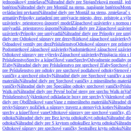
jednopákový zmiešavač
Náhradné diely pre Stojančeková montáž, je
batériou
Náhradné diely pre Montáž na stenu, napájanie batériou
Montá
ovládacími prvkami
Náhradné diely pre Montáž na stenu, zmiešavač 
armatúry
Prípojky zariadení pre umývacie miesto, drez, prístroje a výl
uzávierky, priestorovo úsporný model
Zápachové uzávierky s nornou 
umývadlá, priestorovo úsporné
Náhradné diely pre Zápachové uzávier
uzávierky
Prípojky pre umývadlá
Náhradné diely pre Prípojky pre um
diely pre Odtokové súpravy pre drezy
Rúrkové zápachové uzávierky
N
Odpadové ventily pre drez
Príslušenstvo
Odtokové súpravy pre prístro
Podomietkové zápachové uzávierky
Nadomietkové zápachové uzávie
Odtokové súpravy pre výlevky
Zápachové uzávierky
Pripájacia rúra s
Príslušenstvo
Sprchy a kúpeľňové vane
Sprchy
Odvodnenie podlahy pr
žľaby
Náhradné diely pre Príslušenstvo pre sprchové žľaby
Sprchové 
pre Príslušenstvo pre odtoky pre sprchové podlahové odtoky
Stenové 
vaničky a sprchové plochy
Náhradné diely pre Sprchové vaničky a sp
materiálu
Náhradné diely pre Sprchové vaničky z minerálneho materiá
vaničky
Náhradné diely pre Špeciálne odtoky sprchovej vaničky
Prísl
Walk-in
Náhradné diely pre Pevné bočné steny pre sprchu Walk-in
Vaň
Príslušenstvo
Výklenkové odkladacie boxy pre sprchy
Výklenkové odk
diely pre Obdĺžnikové vane
Vane z minerálneho materiálu
Náhradné di
prvky
Súpravy nožičiek a súpravy traverz a stenových kotiev
Náhradné 
sprchy a kúpeľňové vane
Odtokové súpravy pre sprchové vaničky, d
odtoku
Náhradné diely pre Bez krytu odtoku
Kryt odtoku
Náhradné die
odtoku
Náhradné diely pre S krytom odtoku
Bez krytu odtoku
Náhradné
Odtokové súpravy pre sprchové vaničky Sestra
Bez krytu odtoku
Náhr