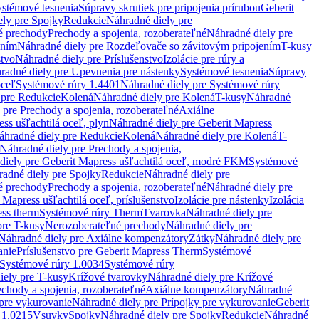
stémové tesnenia
Súpravy skrutiek pre pripojenia prírubou
Geberit
ely pre Spojky
Redukcie
Náhradné diely pre
é prechody
Prechody a spojenia, rozoberateľné
Náhradné diely pre
ením
Náhradné diely pre Rozdeľovače so závitovým pripojením
T-kusy
stvo
Náhradné diely pre Príslušenstvo
Izolácie pre rúry a
radné diely pre Upevnenia pre nástenky
Systémové tesnenia
Súpravy
oceľ
Systémové rúry 1.4401
Náhradné diely pre Systémové rúry
 pre Redukcie
Kolená
Náhradné diely pre Kolená
T-kusy
Náhradné
 pre Prechody a spojenia, rozoberateľné
Axiálne
ss ušľachtilá oceľ, plyn
Náhradné diely pre Geberit Mapress
áhradné diely pre Redukcie
Kolená
Náhradné diely pre Kolená
T-
Náhradné diely pre Prechody a spojenia,
diely pre Geberit Mapress ušľachtilá oceľ, modré FKM
Systémové
adné diely pre Spojky
Redukcie
Náhradné diely pre
é prechody
Prechody a spojenia, rozoberateľné
Náhradné diely pre
 Mapress ušľachtilá oceľ, príslušenstvo
Izolácie pre nástenky
Izolácia
ess therm
Systémové rúry Therm
Tvarovka
Náhradné diely pre
pre T-kusy
Nerozoberateľné prechody
Náhradné diely pre
Náhradné diely pre Axiálne kompenzátory
Zátky
Náhradné diely pre
anie
Príslušenstvo pre Geberit Mapress Therm
Systémové
Systémové rúry 1.0034
Systémové rúry
iely pre T-kusy
Krížové tvarovky
Náhradné diely pre Krížové
echody a spojenia, rozoberateľné
Axiálne kompenzátory
Náhradné
 pre vykurovanie
Náhradné diely pre Prípojky pre vykurovanie
Geberit
 1.0215
Vsuvky
Spojky
Náhradné diely pre Spojky
Redukcie
Náhradné