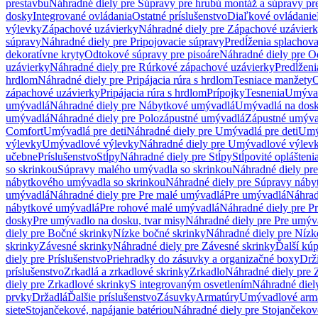
prestavbu
Náhradné diely pre Súpravy pre hrubú montáž a súpravy pr
dosky
Integrované ovládania
Ostatné príslušenstvo
Diaľkové ovládanie
výlevky
Zápachové uzávierky
Náhradné diely pre Zápachové uzávier
súpravy
Náhradné diely pre Pripojovacie súpravy
Predĺženia splachov
dekoratívne kryty
Odtokové súpravy pre pisoáre
Náhradné diely pre O
uzávierky
Náhradné diely pre Rúrkové zápachové uzávierky
Predĺženi
hrdlom
Náhradné diely pre Pripájacia rúra s hrdlom
Tesniace manžety
O
zápachové uzávierky
Pripájacia rúra s hrdlom
Prípojky
Tesnenia
Umývac
umývadlá
Náhradné diely pre Nábytkové umývadlá
Umývadlá na dos
umývadlá
Náhradné diely pre Polozápustné umývadlá
Zápustné umýva
Comfort
Umývadlá pre deti
Náhradné diely pre Umývadlá pre deti
Umý
výlevky
Umývadlové výlevky
Náhradné diely pre Umývadlové výlev
učebne
Príslušenstvo
Stĺpy
Náhradné diely pre Stĺpy
Stĺpovité oplášteni
so skrinkou
Súpravy malého umývadla so skrinkou
Náhradné diely pr
nábytkového umývadla so skrinkou
Náhradné diely pre Súpravy náby
umývadlá
Náhradné diely pre Pre malé umývadlá
Pre umývadlá
Náhrad
nábytkové umývadlá
Pre rohové malé umývadlá
Náhradné diely pre P
dosky
Pre umývadlo na dosku, tvar misy
Náhradné diely pre Pre umýva
diely pre Bočné skrinky
Nízke bočné skrinky
Náhradné diely pre Nízk
skrinky
Závesné skrinky
Náhradné diely pre Závesné skrinky
Ďalší kú
diely pre Príslušenstvo
Priehradky do zásuvky a organizačné boxy
Drži
príslušenstvo
Zrkadlá a zrkadlové skrinky
Zrkadlo
Náhradné diely pre 
diely pre Zrkadlové skrinky
S integrovaným osvetlením
Náhradné diel
prvky
Držadlá
Ďalšie príslušenstvo
Zásuvky
Armatúry
Umývadlové arm
siete
Stojančekové, napájanie batériou
Náhradné diely pre Stojančekové