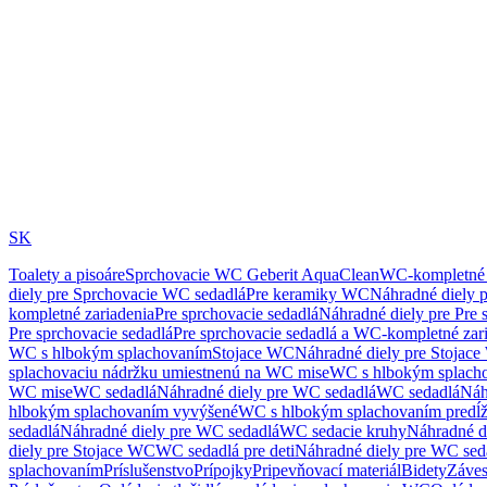
SK
Toalety a pisoáre
Sprchovacie WC Geberit AquaClean
WC-kompletné 
diely pre Sprchovacie WC sedadlá
Pre keramiky WC
Náhradné diely 
kompletné zariadenia
Pre sprchovacie sedadlá
Náhradné diely pre Pre 
Pre sprchovacie sedadlá
Pre sprchovacie sedadlá a WC-kompletné zar
WC s hlbokým splachovaním
Stojace WC
Náhradné diely pre Stojac
splachovaciu nádržku umiestnenú na WC mise
WC s hlbokým splach
WC mise
WC sedadlá
Náhradné diely pre WC sedadlá
WC sedadlá
Náh
hlbokým splachovaním vyvýšené
WC s hlbokým splachovaním predĺ
sedadlá
Náhradné diely pre WC sedadlá
WC sedacie kruhy
Náhradné d
diely pre Stojace WC
WC sedadlá pre deti
Náhradné diely pre WC seda
splachovaním
Príslušenstvo
Prípojky
Pripevňovací materiál
Bidety
Záves