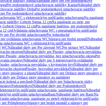
chovacie nádržky Sigma
Náhradné diely pre Pre podomietkové
mega
Pre podomietkové splachovacie nádržky Kappa
Náhradné diely
chovacie nádržky Delta
Pre podomietkové splachovacie nádržky
 pre Pre podomietkové splachovacie nádržky
plachovania WC s elektronickým spúšťaním splachovania
Na napájanie
vacie nádržky Geberit Sigma 12 cm
Na napájanie zo siete, pre
žky Geberit Omega 12 cm
Pre napájanie batériou, pre podomietkové
ma 12 cm
Ovládania splachovania WC s pneumatickým spúšťaním
ly pre Pre dvojité splachovanie
Pre jednoduché
o pre ovládania splachovania WC
Súprava pre hrubú montáž
Náhradné
nia splachovania WC s elektronickým spúšťaním
né WC
Náhradné diely pre Pre závesné WC
Pre stojace WC
Náhradné
hovacím okrajom
Náhradné diely pre Pisoáre, splachovacia prevádzka,
pre Pisoáre, splachovacia prevádzka, bez splachovacieho okraja
Pre
ovania pisoárov
Náhradné diely pre S integrovaným ovládaním
isoáre, splachovacia prevádzka, s krytom/pre kryt
Náhradné diely pre
chovacím okrajom
Pisoáre, bezvodná prevádzka
Náhradné diely pre
e steny pisoárov z plastu
Náhradné diely pre Deliace steny pisoárov z
 diely pre Deliace steny pisoárov zo sanitárnej
acie kolená a prechody
Náhradné diely pre Splachovacie rúrky,
pisoárov
Podomietkové
Náhradné diely pre Podomietkové
S
lektronickým spúšťaním splachovania, napájanie batériou
Náhradné
atickým spúšťaním splachovania
Basic
Náhradné diely pre Basic
Na
ťaním splachovania, napájanie zo siete
S elektronickým spúšťaním
 pre Príslušenstvo
Súpravy pre hrubú montáž a súpravy pre