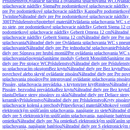
Príslušenstvo
Ovládacie tlačidlá a ovládania splachovania WC
Ovládaci
splachovacie nádržky Sigma
Pre podomietkové splachovacie nádržk
pre Pre podomietkové splachovacie nádržky Kappa
Pre podomietkové
Twinline
Náhradné diely pre Pre podomietkové splachovacie nádržky
300T
Príslušenstvo
Spotrebný materiál
Ovládania splachovania WC s e
zo siete, pre podomietkové splachovacie nádržky Geberit Sigma 12 
podomietkové splachovacie nádržky Geberit Omega 12 cm
Náhradné 
splachovacie nádržky Geberit Sigma 12 cm
Náhradné diely pre Pre n
splachovania
Náhradné diely pre Ovládania splachovania WC s pneu
splachovanie
Náhradné diely pre Pre jednoduché splachovanie
Prísluš
diely pre Súprava pre hrubú montáž
Pre ovládania splachovania WC s
splachovania
Spojenia
Sanitárne moduly Geberit Monolith
Sanitárne m
diely pre Pre stojace WC
Príslušenstvo
Náhradné diely pre Príslušenst
so splachovacím okrajom
Bez krytu
Náhradné diely pre Bez krytu
Piso
povrchové alebo skryté ovládanie pisoára
Náhradné diely pre Pre povr
splachovania pisoárov
Pre integrované ovládanie splachovania pisoár
Pisoáre, splachovacia prevádzka, s krytom/pre kryt
Rimless
Náhradné d
Pisoáre, bezvodná prevádzka
Bez krytu
Náhradné diely pre Bez krytu
D
plastu
Deliace steny pisoárov zo skla
Náhradné diely pre Deliace steny
keramiky
Príslušenstvo
Náhradné diely pre Príslušenstvo
Kryty pisoáro
splachovacie kolená a prechody
Pripevňovací materiál
Odtokové venti
elektronickým spúšťaním splachovania, napájanie zo siete
Náhradné di
diely pre S elektronickým spúšťaním splachovania, napájanie batério
omietku
Náhradné diely pre Na omietku
S elektronickým spúšťaním spl
splachovania, napájanie batériou
Náhradné diely pre S elektronickým 