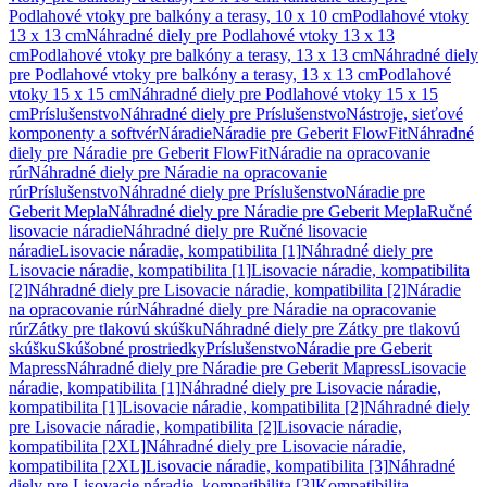
Podlahové vtoky pre balkóny a terasy, 10 x 10 cm
Podlahové vtoky
13 x 13 cm
Náhradné diely pre Podlahové vtoky 13 x 13
cm
Podlahové vtoky pre balkóny a terasy, 13 x 13 cm
Náhradné diely
pre Podlahové vtoky pre balkóny a terasy, 13 x 13 cm
Podlahové
vtoky 15 x 15 cm
Náhradné diely pre Podlahové vtoky 15 x 15
cm
Príslušenstvo
Náhradné diely pre Príslušenstvo
Nástroje, sieťové
komponenty a softvér
Náradie
Náradie pre Geberit FlowFit
Náhradné
diely pre Náradie pre Geberit FlowFit
Náradie na opracovanie
rúr
Náhradné diely pre Náradie na opracovanie
rúr
Príslušenstvo
Náhradné diely pre Príslušenstvo
Náradie pre
Geberit Mepla
Náhradné diely pre Náradie pre Geberit Mepla
Ručné
lisovacie náradie
Náhradné diely pre Ručné lisovacie
náradie
Lisovacie náradie, kompatibilita [1]
Náhradné diely pre
Lisovacie náradie, kompatibilita [1]
Lisovacie náradie, kompatibilita
[2]
Náhradné diely pre Lisovacie náradie, kompatibilita [2]
Náradie
na opracovanie rúr
Náhradné diely pre Náradie na opracovanie
rúr
Zátky pre tlakovú skúšku
Náhradné diely pre Zátky pre tlakovú
skúšku
Skúšobné prostriedky
Príslušenstvo
Náradie pre Geberit
Mapress
Náhradné diely pre Náradie pre Geberit Mapress
Lisovacie
náradie, kompatibilita [1]
Náhradné diely pre Lisovacie náradie,
kompatibilita [1]
Lisovacie náradie, kompatibilita [2]
Náhradné diely
pre Lisovacie náradie, kompatibilita [2]
Lisovacie náradie,
kompatibilita [2XL]
Náhradné diely pre Lisovacie náradie,
kompatibilita [2XL]
Lisovacie náradie, kompatibilita [3]
Náhradné
diely pre Lisovacie náradie, kompatibilita [3]
Kompatibilita