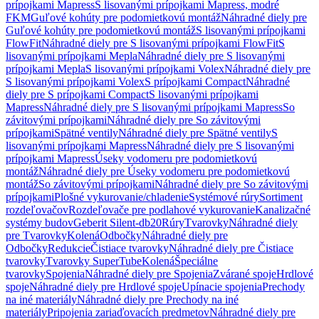
prípojkami Mapress
S lisovanými prípojkami Mapress, modré
FKM
Guľové kohúty pre podomietkovú montáž
Náhradné diely pre
Guľové kohúty pre podomietkovú montáž
S lisovanými prípojkami
FlowFit
Náhradné diely pre S lisovanými prípojkami FlowFit
S
lisovanými prípojkami Mepla
Náhradné diely pre S lisovanými
prípojkami Mepla
S lisovanými prípojkami Volex
Náhradné diely pre
S lisovanými prípojkami Volex
S prípojkami Compact
Náhradné
diely pre S prípojkami Compact
S lisovanými prípojkami
Mapress
Náhradné diely pre S lisovanými prípojkami Mapress
So
závitovými prípojkami
Náhradné diely pre So závitovými
prípojkami
Spätné ventily
Náhradné diely pre Spätné ventily
S
lisovanými prípojkami Mapress
Náhradné diely pre S lisovanými
prípojkami Mapress
Úseky vodomeru pre podomietkovú
montáž
Náhradné diely pre Úseky vodomeru pre podomietkovú
montáž
So závitovými prípojkami
Náhradné diely pre So závitovými
prípojkami
Plošné vykurovanie/chladenie
Systémové rúry
Sortiment
rozdeľovačov
Rozdeľovače pre podlahové vykurovanie
Kanalizačné
systémy budov
Geberit Silent-db20
Rúry
Tvarovky
Náhradné diely
pre Tvarovky
Kolená
Odbočky
Náhradné diely pre
Odbočky
Redukcie
Čistiace tvarovky
Náhradné diely pre Čistiace
tvarovky
Tvarovky SuperTube
Kolená
Špeciálne
tvarovky
Spojenia
Náhradné diely pre Spojenia
Zvárané spoje
Hrdlové
spoje
Náhradné diely pre Hrdlové spoje
Upínacie spojenia
Prechody
na iné materiály
Náhradné diely pre Prechody na iné
materiály
Pripojenia zariaďovacích predmetov
Náhradné diely pre