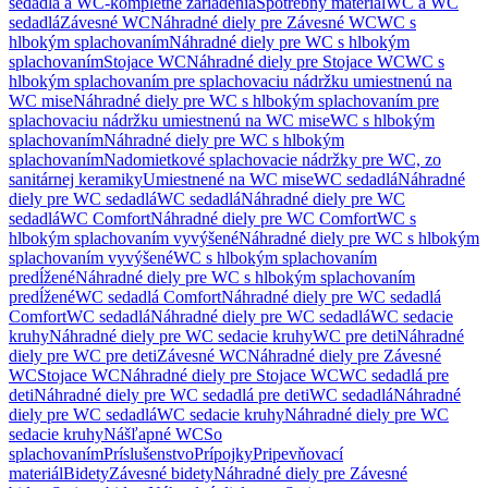
sedadlá a WC-kompletné zariadenia
Spotrebný materiál
WC a WC
sedadlá
Závesné WC
Náhradné diely pre Závesné WC
WC s
hlbokým splachovaním
Náhradné diely pre WC s hlbokým
splachovaním
Stojace WC
Náhradné diely pre Stojace WC
WC s
hlbokým splachovaním pre splachovaciu nádržku umiestnenú na
WC mise
Náhradné diely pre WC s hlbokým splachovaním pre
splachovaciu nádržku umiestnenú na WC mise
WC s hlbokým
splachovaním
Náhradné diely pre WC s hlbokým
splachovaním
Nadomietkové splachovacie nádržky pre WC, zo
sanitárnej keramiky
Umiestnené na WC mise
WC sedadlá
Náhradné
diely pre WC sedadlá
WC sedadlá
Náhradné diely pre WC
sedadlá
WC Comfort
Náhradné diely pre WC Comfort
WC s
hlbokým splachovaním vyvýšené
Náhradné diely pre WC s hlbokým
splachovaním vyvýšené
WC s hlbokým splachovaním
predĺžené
Náhradné diely pre WC s hlbokým splachovaním
predĺžené
WC sedadlá Comfort
Náhradné diely pre WC sedadlá
Comfort
WC sedadlá
Náhradné diely pre WC sedadlá
WC sedacie
kruhy
Náhradné diely pre WC sedacie kruhy
WC pre deti
Náhradné
diely pre WC pre deti
Závesné WC
Náhradné diely pre Závesné
WC
Stojace WC
Náhradné diely pre Stojace WC
WC sedadlá pre
deti
Náhradné diely pre WC sedadlá pre deti
WC sedadlá
Náhradné
diely pre WC sedadlá
WC sedacie kruhy
Náhradné diely pre WC
sedacie kruhy
Nášľapné WC
So
splachovaním
Príslušenstvo
Prípojky
Pripevňovací
materiál
Bidety
Závesné bidety
Náhradné diely pre Závesné