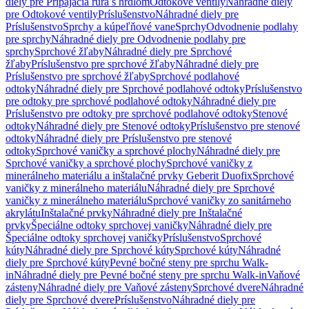
diely pre Pripájacia rúra s hrdlom
Odtokové ventily
Náhradné diely
pre Odtokové ventily
Príslušenstvo
Náhradné diely pre
Príslušenstvo
Sprchy a kúpeľňové vane
Sprchy
Odvodnenie podlahy
pre sprchy
Náhradné diely pre Odvodnenie podlahy pre
sprchy
Sprchové žľaby
Náhradné diely pre Sprchové
žľaby
Príslušenstvo pre sprchové žľaby
Náhradné diely pre
Príslušenstvo pre sprchové žľaby
Sprchové podlahové
odtoky
Náhradné diely pre Sprchové podlahové odtoky
Príslušenstvo
pre odtoky pre sprchové podlahové odtoky
Náhradné diely pre
Príslušenstvo pre odtoky pre sprchové podlahové odtoky
Stenové
odtoky
Náhradné diely pre Stenové odtoky
Príslušenstvo pre stenové
odtoky
Náhradné diely pre Príslušenstvo pre stenové
odtoky
Sprchové vaničky a sprchové plochy
Náhradné diely pre
Sprchové vaničky a sprchové plochy
Sprchové vaničky z
minerálneho materiálu a inštalačné prvky Geberit Duofix
Sprchové
vaničky z minerálneho materiálu
Náhradné diely pre Sprchové
vaničky z minerálneho materiálu
Sprchové vaničky zo sanitárneho
akrylátu
Inštalačné prvky
Náhradné diely pre Inštalačné
prvky
Špeciálne odtoky sprchovej vaničky
Náhradné diely pre
Špeciálne odtoky sprchovej vaničky
Príslušenstvo
Sprchové
kúty
Náhradné diely pre Sprchové kúty
Sprchové kúty
Náhradné
diely pre Sprchové kúty
Pevné bočné steny pre sprchu Walk-
in
Náhradné diely pre Pevné bočné steny pre sprchu Walk-in
Vaňové
zásteny
Náhradné diely pre Vaňové zásteny
Sprchové dvere
Náhradné
diely pre Sprchové dvere
Príslušenstvo
Náhradné diely pre