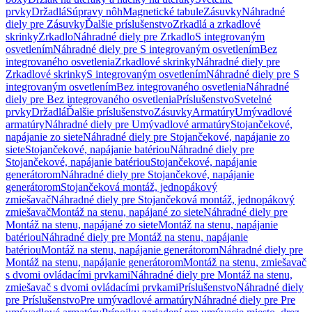
prvky
Držadlá
Súpravy nôh
Magnetické tabule
Zásuvky
Náhradné
diely pre Zásuvky
Ďalšie príslušenstvo
Zrkadlá a zrkadlové
skrinky
Zrkadlo
Náhradné diely pre Zrkadlo
S integrovaným
osvetlením
Náhradné diely pre S integrovaným osvetlením
Bez
integrovaného osvetlenia
Zrkadlové skrinky
Náhradné diely pre
Zrkadlové skrinky
S integrovaným osvetlením
Náhradné diely pre S
integrovaným osvetlením
Bez integrovaného osvetlenia
Náhradné
diely pre Bez integrovaného osvetlenia
Príslušenstvo
Svetelné
prvky
Držadlá
Ďalšie príslušenstvo
Zásuvky
Armatúry
Umývadlové
armatúry
Náhradné diely pre Umývadlové armatúry
Stojančekové,
napájanie zo siete
Náhradné diely pre Stojančekové, napájanie zo
siete
Stojančekové, napájanie batériou
Náhradné diely pre
Stojančekové, napájanie batériou
Stojančekové, napájanie
generátorom
Náhradné diely pre Stojančekové, napájanie
generátorom
Stojančeková montáž, jednopákový
zmiešavač
Náhradné diely pre Stojančeková montáž, jednopákový
zmiešavač
Montáž na stenu, napájané zo siete
Náhradné diely pre
Montáž na stenu, napájané zo siete
Montáž na stenu, napájanie
batériou
Náhradné diely pre Montáž na stenu, napájanie
batériou
Montáž na stenu, napájanie generátorom
Náhradné diely pre
Montáž na stenu, napájanie generátorom
Montáž na stenu, zmiešavač
s dvomi ovládacími prvkami
Náhradné diely pre Montáž na stenu,
zmiešavač s dvomi ovládacími prvkami
Príslušenstvo
Náhradné diely
pre Príslušenstvo
Pre umývadlové armatúry
Náhradné diely pre Pre