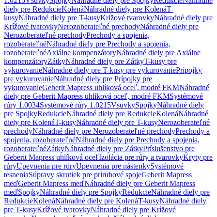
1.0215
Vsuvky
Spojky
Náhradné diely pre Spojky
Redukcie
Náhradné
diely pre Redukcie
Kolená
Náhradné diely pre Kolená
T-
kusy
Náhradné diely pre T-kusy
Krížové tvarovky
Náhradné diely pre
Krížové tvarovky
Nerozoberateľné prechody
Náhradné diely pre
Nerozoberateľné prechody
Prechody a spojenia,
rozoberateľné
Náhradné diely pre Prechody a spojenia,
rozoberateľné
Axiálne kompenzátory
Náhradné diely pre Axiálne
kompenzátory
Zátky
Náhradné diely pre Zátky
T-kusy pre
vykurovanie
Náhradné diely pre T-kusy pre vykurovanie
Prípojky
pre vykurovanie
Náhradné diely pre Prípojky pre
vykurovanie
Geberit Mapress uhlíková oceľ, modré FKM
Náhradné
diely pre Geberit Mapress uhlíková oceľ, modré FKM
Systémové
rúry 1.0034
Systémové rúry 1.0215
Vsuvky
Spojky
Náhradné diely
pre Spojky
Redukcie
Náhradné diely pre Redukcie
Kolená
Náhradné
diely pre Kolená
T-kusy
Náhradné diely pre T-kusy
Nerozoberateľné
prechody
Náhradné diely pre Nerozoberateľné prechody
Prechody a
spojenia, rozoberateľné
Náhradné diely pre Prechody a spojenia,
rozoberateľné
Zátky
Náhradné diely pre Zátky
Príslušenstvo pre
Geberit Mapress uhlíková oceľ
Izolácia pre rúry a tvarovky
Kryty pre
rúry
Upevnenia pre rúry
Upevnenia pre nástenky
Systémové
tesnenia
Súpravy skrutiek pre prírubové spoje
Geberit Mapress
meď
Geberit Mapress meď
Náhradné diely pre Geberit Mapress
meď
Spojky
Náhradné diely pre Spojky
Redukcie
Náhradné diely pre
Redukcie
Kolená
Náhradné diely pre Kolená
T-kusy
Náhradné diely
pre T-kusy
Krížové tvarovky
Náhradné diely pre Krížové