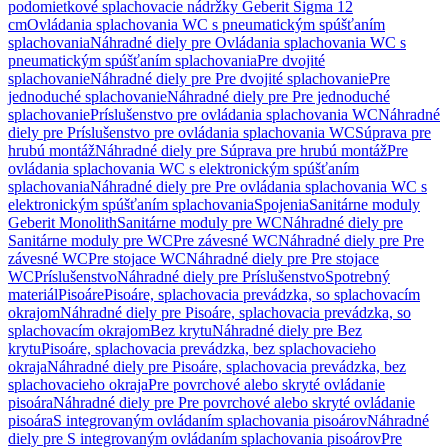
podomietkové splachovacie nádržky Geberit Sigma 12
cm
Ovládania splachovania WC s pneumatickým spúšťaním
splachovania
Náhradné diely pre Ovládania splachovania WC s
pneumatickým spúšťaním splachovania
Pre dvojité
splachovanie
Náhradné diely pre Pre dvojité splachovanie
Pre
jednoduché splachovanie
Náhradné diely pre Pre jednoduché
splachovanie
Príslušenstvo pre ovládania splachovania WC
Náhradné
diely pre Príslušenstvo pre ovládania splachovania WC
Súprava pre
hrubú montáž
Náhradné diely pre Súprava pre hrubú montáž
Pre
ovládania splachovania WC s elektronickým spúšťaním
splachovania
Náhradné diely pre Pre ovládania splachovania WC s
elektronickým spúšťaním splachovania
Spojenia
Sanitárne moduly
Geberit Monolith
Sanitárne moduly pre WC
Náhradné diely pre
Sanitárne moduly pre WC
Pre závesné WC
Náhradné diely pre Pre
závesné WC
Pre stojace WC
Náhradné diely pre Pre stojace
WC
Príslušenstvo
Náhradné diely pre Príslušenstvo
Spotrebný
materiál
Pisoáre
Pisoáre, splachovacia prevádzka, so splachovacím
okrajom
Náhradné diely pre Pisoáre, splachovacia prevádzka, so
splachovacím okrajom
Bez krytu
Náhradné diely pre Bez
krytu
Pisoáre, splachovacia prevádzka, bez splachovacieho
okraja
Náhradné diely pre Pisoáre, splachovacia prevádzka, bez
splachovacieho okraja
Pre povrchové alebo skryté ovládanie
pisoára
Náhradné diely pre Pre povrchové alebo skryté ovládanie
pisoára
S integrovaným ovládaním splachovania pisoárov
Náhradné
diely pre S integrovaným ovládaním splachovania pisoárov
Pre