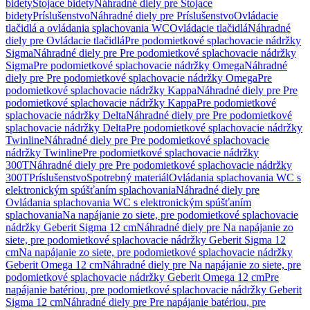
bidety
Stojace bidety
Náhradné diely pre Stojace
bidety
Príslušenstvo
Náhradné diely pre Príslušenstvo
Ovládacie
tlačidlá a ovládania splachovania WC
Ovládacie tlačidlá
Náhradné
diely pre Ovládacie tlačidlá
Pre podomietkové splachovacie nádržky
Sigma
Náhradné diely pre Pre podomietkové splachovacie nádržky
Sigma
Pre podomietkové splachovacie nádržky Omega
Náhradné
diely pre Pre podomietkové splachovacie nádržky Omega
Pre
podomietkové splachovacie nádržky Kappa
Náhradné diely pre Pre
podomietkové splachovacie nádržky Kappa
Pre podomietkové
splachovacie nádržky Delta
Náhradné diely pre Pre podomietkové
splachovacie nádržky Delta
Pre podomietkové splachovacie nádržky
Twinline
Náhradné diely pre Pre podomietkové splachovacie
nádržky Twinline
Pre podomietkové splachovacie nádržky
300T
Náhradné diely pre Pre podomietkové splachovacie nádržky
300T
Príslušenstvo
Spotrebný materiál
Ovládania splachovania WC s
elektronickým spúšťaním splachovania
Náhradné diely pre
Ovládania splachovania WC s elektronickým spúšťaním
splachovania
Na napájanie zo siete, pre podomietkové splachovacie
nádržky Geberit Sigma 12 cm
Náhradné diely pre Na napájanie zo
siete, pre podomietkové splachovacie nádržky Geberit Sigma 12
cm
Na napájanie zo siete, pre podomietkové splachovacie nádržky
Geberit Omega 12 cm
Náhradné diely pre Na napájanie zo siete, pre
podomietkové splachovacie nádržky Geberit Omega 12 cm
Pre
napájanie batériou, pre podomietkové splachovacie nádržky Geberit
Sigma 12 cm
Náhradné diely pre Pre napájanie batériou, pre