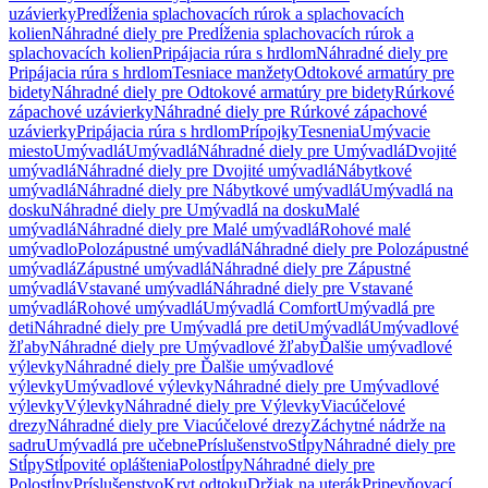
uzávierky
Predĺženia splachovacích rúrok a splachovacích
kolien
Náhradné diely pre Predĺženia splachovacích rúrok a
splachovacích kolien
Pripájacia rúra s hrdlom
Náhradné diely pre
Pripájacia rúra s hrdlom
Tesniace manžety
Odtokové armatúry pre
bidety
Náhradné diely pre Odtokové armatúry pre bidety
Rúrkové
zápachové uzávierky
Náhradné diely pre Rúrkové zápachové
uzávierky
Pripájacia rúra s hrdlom
Prípojky
Tesnenia
Umývacie
miesto
Umývadlá
Umývadlá
Náhradné diely pre Umývadlá
Dvojité
umývadlá
Náhradné diely pre Dvojité umývadlá
Nábytkové
umývadlá
Náhradné diely pre Nábytkové umývadlá
Umývadlá na
dosku
Náhradné diely pre Umývadlá na dosku
Malé
umývadlá
Náhradné diely pre Malé umývadlá
Rohové malé
umývadlo
Polozápustné umývadlá
Náhradné diely pre Polozápustné
umývadlá
Zápustné umývadlá
Náhradné diely pre Zápustné
umývadlá
Vstavané umývadlá
Náhradné diely pre Vstavané
umývadlá
Rohové umývadlá
Umývadlá Comfort
Umývadlá pre
deti
Náhradné diely pre Umývadlá pre deti
Umývadlá
Umývadlové
žľaby
Náhradné diely pre Umývadlové žľaby
Ďalšie umývadlové
výlevky
Náhradné diely pre Ďalšie umývadlové
výlevky
Umývadlové výlevky
Náhradné diely pre Umývadlové
výlevky
Výlevky
Náhradné diely pre Výlevky
Viacúčelové
drezy
Náhradné diely pre Viacúčelové drezy
Záchytné nádrže na
sadru
Umývadlá pre učebne
Príslušenstvo
Stĺpy
Náhradné diely pre
Stĺpy
Stĺpovité opláštenia
Polostĺpy
Náhradné diely pre
Polostĺpy
Príslušenstvo
Kryt odtoku
Držiak na uterák
Pripevňovací