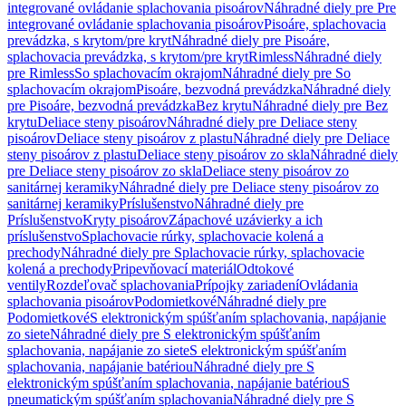
integrované ovládanie splachovania pisoárov
Náhradné diely pre Pre
integrované ovládanie splachovania pisoárov
Pisoáre, splachovacia
prevádzka, s krytom/pre kryt
Náhradné diely pre Pisoáre,
splachovacia prevádzka, s krytom/pre kryt
Rimless
Náhradné diely
pre Rimless
So splachovacím okrajom
Náhradné diely pre So
splachovacím okrajom
Pisoáre, bezvodná prevádzka
Náhradné diely
pre Pisoáre, bezvodná prevádzka
Bez krytu
Náhradné diely pre Bez
krytu
Deliace steny pisoárov
Náhradné diely pre Deliace steny
pisoárov
Deliace steny pisoárov z plastu
Náhradné diely pre Deliace
steny pisoárov z plastu
Deliace steny pisoárov zo skla
Náhradné diely
pre Deliace steny pisoárov zo skla
Deliace steny pisoárov zo
sanitárnej keramiky
Náhradné diely pre Deliace steny pisoárov zo
sanitárnej keramiky
Príslušenstvo
Náhradné diely pre
Príslušenstvo
Kryty pisoárov
Zápachové uzávierky a ich
príslušenstvo
Splachovacie rúrky, splachovacie kolená a
prechody
Náhradné diely pre Splachovacie rúrky, splachovacie
kolená a prechody
Pripevňovací materiál
Odtokové
ventily
Rozdeľovač splachovania
Prípojky zariadení
Ovládania
splachovania pisoárov
Podomietkové
Náhradné diely pre
Podomietkové
S elektronickým spúšťaním splachovania, napájanie
zo siete
Náhradné diely pre S elektronickým spúšťaním
splachovania, napájanie zo siete
S elektronickým spúšťaním
splachovania, napájanie batériou
Náhradné diely pre S
elektronickým spúšťaním splachovania, napájanie batériou
S
pneumatickým spúšťaním splachovania
Náhradné diely pre S