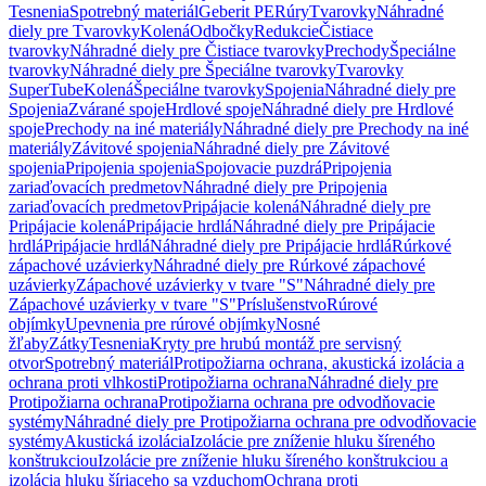
Tesnenia
Spotrebný materiál
Geberit PE
Rúry
Tvarovky
Náhradné
diely pre Tvarovky
Kolená
Odbočky
Redukcie
Čistiace
tvarovky
Náhradné diely pre Čistiace tvarovky
Prechody
Špeciálne
tvarovky
Náhradné diely pre Špeciálne tvarovky
Tvarovky
SuperTube
Kolená
Špeciálne tvarovky
Spojenia
Náhradné diely pre
Spojenia
Zvárané spoje
Hrdlové spoje
Náhradné diely pre Hrdlové
spoje
Prechody na iné materiály
Náhradné diely pre Prechody na iné
materiály
Závitové spojenia
Náhradné diely pre Závitové
spojenia
Pripojenia spojenia
Spojovacie puzdrá
Pripojenia
zariaďovacích predmetov
Náhradné diely pre Pripojenia
zariaďovacích predmetov
Pripájacie kolená
Náhradné diely pre
Pripájacie kolená
Pripájacie hrdlá
Náhradné diely pre Pripájacie
hrdlá
Pripájacie hrdlá
Náhradné diely pre Pripájacie hrdlá
Rúrkové
zápachové uzávierky
Náhradné diely pre Rúrkové zápachové
uzávierky
Zápachové uzávierky v tvare "S"
Náhradné diely pre
Zápachové uzávierky v tvare "S"
Príslušenstvo
Rúrové
objímky
Upevnenia pre rúrové objímky
Nosné
žľaby
Zátky
Tesnenia
Kryty pre hrubú montáž pre servisný
otvor
Spotrebný materiál
Protipožiarna ochrana, akustická izolácia a
ochrana proti vlhkosti
Protipožiarna ochrana
Náhradné diely pre
Protipožiarna ochrana
Protipožiarna ochrana pre odvodňovacie
systémy
Náhradné diely pre Protipožiarna ochrana pre odvodňovacie
systémy
Akustická izolácia
Izolácie pre zníženie hluku šíreného
konštrukciou
Izolácie pre zníženie hluku šíreného konštrukciou a
izolácia hluku šíriaceho sa vzduchom
Ochrana proti