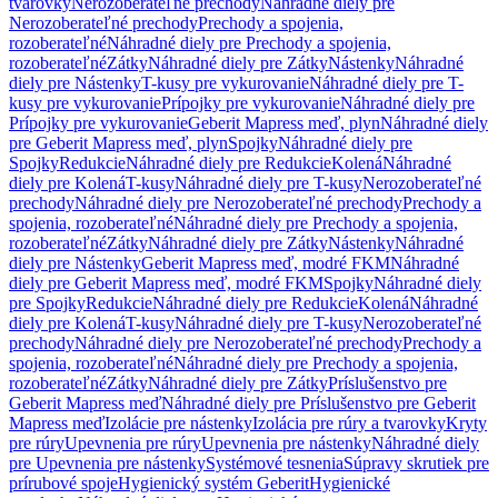
tvarovky
Nerozoberateľné prechody
Náhradné diely pre
Nerozoberateľné prechody
Prechody a spojenia,
rozoberateľné
Náhradné diely pre Prechody a spojenia,
rozoberateľné
Zátky
Náhradné diely pre Zátky
Nástenky
Náhradné
diely pre Nástenky
T-kusy pre vykurovanie
Náhradné diely pre T-
kusy pre vykurovanie
Prípojky pre vykurovanie
Náhradné diely pre
Prípojky pre vykurovanie
Geberit Mapress meď, plyn
Náhradné diely
pre Geberit Mapress meď, plyn
Spojky
Náhradné diely pre
Spojky
Redukcie
Náhradné diely pre Redukcie
Kolená
Náhradné
diely pre Kolená
T-kusy
Náhradné diely pre T-kusy
Nerozoberateľné
prechody
Náhradné diely pre Nerozoberateľné prechody
Prechody a
spojenia, rozoberateľné
Náhradné diely pre Prechody a spojenia,
rozoberateľné
Zátky
Náhradné diely pre Zátky
Nástenky
Náhradné
diely pre Nástenky
Geberit Mapress meď, modré FKM
Náhradné
diely pre Geberit Mapress meď, modré FKM
Spojky
Náhradné diely
pre Spojky
Redukcie
Náhradné diely pre Redukcie
Kolená
Náhradné
diely pre Kolená
T-kusy
Náhradné diely pre T-kusy
Nerozoberateľné
prechody
Náhradné diely pre Nerozoberateľné prechody
Prechody a
spojenia, rozoberateľné
Náhradné diely pre Prechody a spojenia,
rozoberateľné
Zátky
Náhradné diely pre Zátky
Príslušenstvo pre
Geberit Mapress meď
Náhradné diely pre Príslušenstvo pre Geberit
Mapress meď
Izolácie pre nástenky
Izolácia pre rúry a tvarovky
Kryty
pre rúry
Upevnenia pre rúry
Upevnenia pre nástenky
Náhradné diely
pre Upevnenia pre nástenky
Systémové tesnenia
Súpravy skrutiek pre
prírubové spoje
Hygienický systém Geberit
Hygienické