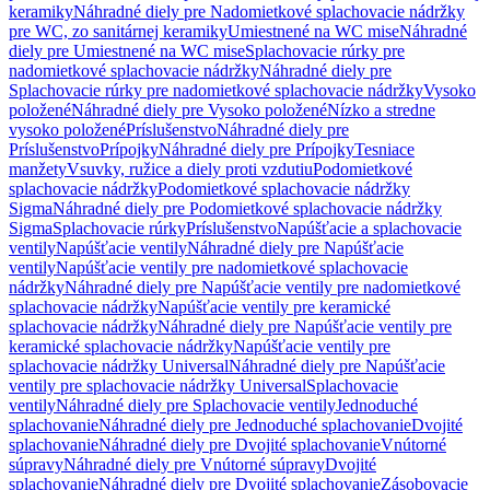
keramiky
Náhradné diely pre Nadomietkové splachovacie nádržky
pre WC, zo sanitárnej keramiky
Umiestnené na WC mise
Náhradné
diely pre Umiestnené na WC mise
Splachovacie rúrky pre
nadomietkové splachovacie nádržky
Náhradné diely pre
Splachovacie rúrky pre nadomietkové splachovacie nádržky
Vysoko
položené
Náhradné diely pre Vysoko položené
Nízko a stredne
vysoko položené
Príslušenstvo
Náhradné diely pre
Príslušenstvo
Prípojky
Náhradné diely pre Prípojky
Tesniace
manžety
Vsuvky, ružice a diely proti vzdutiu
Podomietkové
splachovacie nádržky
Podomietkové splachovacie nádržky
Sigma
Náhradné diely pre Podomietkové splachovacie nádržky
Sigma
Splachovacie rúrky
Príslušenstvo
Napúšťacie a splachovacie
ventily
Napúšťacie ventily
Náhradné diely pre Napúšťacie
ventily
Napúšťacie ventily pre nadomietkové splachovacie
nádržky
Náhradné diely pre Napúšťacie ventily pre nadomietkové
splachovacie nádržky
Napúšťacie ventily pre keramické
splachovacie nádržky
Náhradné diely pre Napúšťacie ventily pre
keramické splachovacie nádržky
Napúšťacie ventily pre
splachovacie nádržky Universal
Náhradné diely pre Napúšťacie
ventily pre splachovacie nádržky Universal
Splachovacie
ventily
Náhradné diely pre Splachovacie ventily
Jednoduché
splachovanie
Náhradné diely pre Jednoduché splachovanie
Dvojité
splachovanie
Náhradné diely pre Dvojité splachovanie
Vnútorné
súpravy
Náhradné diely pre Vnútorné súpravy
Dvojité
splachovanie
Náhradné diely pre Dvojité splachovanie
Zásobovacie