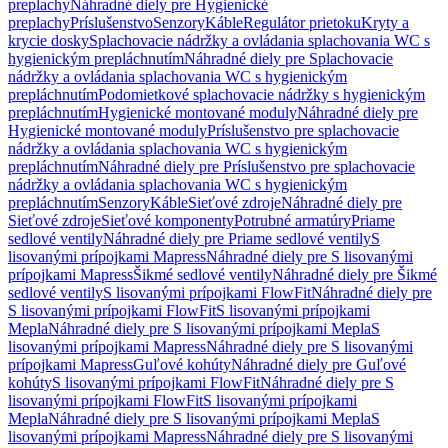
preplachy
Náhradné diely pre Hygienické
preplachy
Príslušenstvo
Senzory
Káble
Regulátor prietoku
Kryty a
krycie dosky
Splachovacie nádržky a ovládania splachovania WC s
hygienickým prepláchnutím
Náhradné diely pre Splachovacie
nádržky a ovládania splachovania WC s hygienickým
prepláchnutím
Podomietkové splachovacie nádržky s hygienickým
prepláchnutím
Hygienické montované moduly
Náhradné diely pre
Hygienické montované moduly
Príslušenstvo pre splachovacie
nádržky a ovládania splachovania WC s hygienickým
prepláchnutím
Náhradné diely pre Príslušenstvo pre splachovacie
nádržky a ovládania splachovania WC s hygienickým
prepláchnutím
Senzory
Káble
Sieťové zdroje
Náhradné diely pre
Sieťové zdroje
Sieťové komponenty
Potrubné armatúry
Priame
sedlové ventily
Náhradné diely pre Priame sedlové ventily
S
lisovanými prípojkami Mapress
Náhradné diely pre S lisovanými
prípojkami Mapress
Šikmé sedlové ventily
Náhradné diely pre Šikmé
sedlové ventily
S lisovanými prípojkami FlowFit
Náhradné diely pre
S lisovanými prípojkami FlowFit
S lisovanými prípojkami
Mepla
Náhradné diely pre S lisovanými prípojkami Mepla
S
lisovanými prípojkami Mapress
Náhradné diely pre S lisovanými
prípojkami Mapress
Guľové kohúty
Náhradné diely pre Guľové
kohúty
S lisovanými prípojkami FlowFit
Náhradné diely pre S
lisovanými prípojkami FlowFit
S lisovanými prípojkami
Mepla
Náhradné diely pre S lisovanými prípojkami Mepla
S
lisovanými prípojkami Mapress
Náhradné diely pre S lisovanými