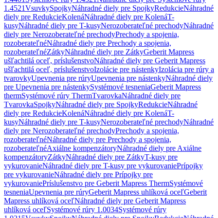
1.4521
Vsuvky
Spojky
Náhradné diely pre Spojky
Redukcie
Náhradné
diely pre Redukcie
Kolená
Náhradné diely pre Kolená
T-
kusy
Náhradné diely pre T-kusy
Nerozoberateľné prechody
Náhradné
diely pre Nerozoberateľné prechody
Prechody a spojenia,
rozoberateľné
Náhradné diely pre Prechody a spojenia,
rozoberateľné
Zátky
Náhradné diely pre Zátky
Geberit Mapress
ušľachtilá oceľ, príslušenstvo
Náhradné diely pre Geberit Mapress
ušľachtilá oceľ, príslušenstvo
Izolácie pre nástenky
Izolácia pre rúry a
tvarovky
Upevnenia pre rúry
Upevnenia pre nástenky
Náhradné diely
pre Upevnenia pre nástenky
Systémové tesnenia
Geberit Mapress
therm
Systémové rúry Therm
Tvarovka
Náhradné diely pre
Tvarovka
Spojky
Náhradné diely pre Spojky
Redukcie
Náhradné
diely pre Redukcie
Kolená
Náhradné diely pre Kolená
T-
kusy
Náhradné diely pre T-kusy
Nerozoberateľné prechody
Náhradné
diely pre Nerozoberateľné prechody
Prechody a spojenia,
rozoberateľné
Náhradné diely pre Prechody a spojenia,
rozoberateľné
Axiálne kompenzátory
Náhradné diely pre Axiálne
kompenzátory
Zátky
Náhradné diely pre Zátky
T-kusy pre
vykurovanie
Náhradné diely pre T-kusy pre vykurovanie
Prípojky
pre vykurovanie
Náhradné diely pre Prípojky pre
vykurovanie
Príslušenstvo pre Geberit Mapress Therm
Systémové
tesnenia
Upevnenia pre rúry
Geberit Mapress uhlíková oceľ
Geberit
Mapress uhlíková oceľ
Náhradné diely pre Geberit Mapress
uhlíková oceľ
Systémové rúry 1.0034
Systémové rúry