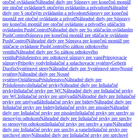
otočné ovládanie
Náhradné diely pre Súpravy pre konečnú montáž
pre otočné ovládanie
S otočným ovládaním a prívodom
Náhradné
diely pre S otočným ovládaním a prívodom
Súpravy pre konečnú
montáž pre otočné ovládanie a prívod
Náhradné diely pre Súpravy
pre konečnú montáž pre otočné ovládanie a prívod
So stláčacím
ovládaním PushControl
Náhradné diely pre So stláčacím ovládaním
PushControl
Súprava pre konečnú montáž pre stláčacie ovládanie
PushControl
Náhradné diely pre Súprava pre konečnú montáž pre
stláčacie ovládanie PushControl
So zátkou odtokového
ventilu
Náhradné diely pre So zátkou odtokového
ventilu
Príslušenstvo pre odtokové súpravy pre vane
Pripojovacie
súpravy
Prípojky vody
Inštalačné a splachovacie systémy
Geberit
Duofix
Systémové steny
Náhradné diely pre Systémové steny
Nosné
systémy
Náhradné diely pre Nosné
systémy
Opláštenia
Príslušenstvo
Náhradné diely pre
Príslušenstvo
Inštalačné prvky
Náhradné diely pre Inštalačné
prvky
Inštalačné prvky pre WC
Náhradné diely pre Inštalačné prvky
pre WC
Inštalačné prvky pre umývadlá
Náhradné diely pre Inštalačné
prvky pre umývadlá
Inštalačné prvky pre bidety
Náhradné diely pre
Inštalačné prvky pre bidety
Inštalačné prvky pre pisoáre
Náhradné
diely pre Inštalačné prvky pre pisoáre
Inštalačné prvky pre sprchy so
stenovým odtokom
Náhradné diely pre Inštalačné prvky pre sprchy
so stenovým odtokom
Inštalačné prvky pre sprchy a vane
Náhradné
diely pre Inštalačné prvky pre sprchy a vane
Inštalačné prvky pre
sprchové steny
Náhradné diely pre Inštalačné prvky pre sprchové