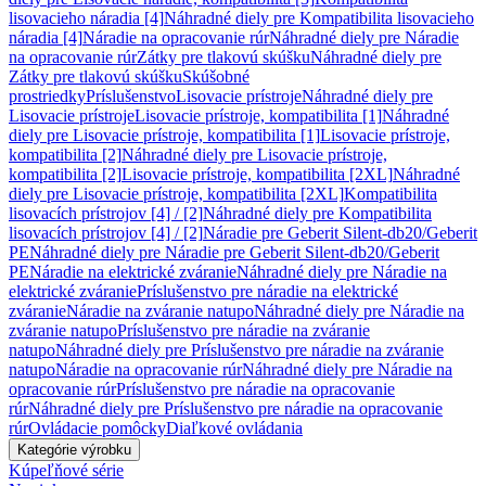
lisovacieho náradia [4]
Náhradné diely pre Kompatibilita lisovacieho
náradia [4]
Náradie na opracovanie rúr
Náhradné diely pre Náradie
na opracovanie rúr
Zátky pre tlakovú skúšku
Náhradné diely pre
Zátky pre tlakovú skúšku
Skúšobné
prostriedky
Príslušenstvo
Lisovacie prístroje
Náhradné diely pre
Lisovacie prístroje
Lisovacie prístroje, kompatibilita [1]
Náhradné
diely pre Lisovacie prístroje, kompatibilita [1]
Lisovacie prístroje,
kompatibilita [2]
Náhradné diely pre Lisovacie prístroje,
kompatibilita [2]
Lisovacie prístroje, kompatibilita [2XL]
Náhradné
diely pre Lisovacie prístroje, kompatibilita [2XL]
Kompatibilita
lisovacích prístrojov [4] / [2]
Náhradné diely pre Kompatibilita
lisovacích prístrojov [4] / [2]
Náradie pre Geberit Silent-db20/Geberit
PE
Náhradné diely pre Náradie pre Geberit Silent-db20/Geberit
PE
Náradie na elektrické zváranie
Náhradné diely pre Náradie na
elektrické zváranie
Príslušenstvo pre náradie na elektrické
zváranie
Náradie na zváranie natupo
Náhradné diely pre Náradie na
zváranie natupo
Príslušenstvo pre náradie na zváranie
natupo
Náhradné diely pre Príslušenstvo pre náradie na zváranie
natupo
Náradie na opracovanie rúr
Náhradné diely pre Náradie na
opracovanie rúr
Príslušenstvo pre náradie na opracovanie
rúr
Náhradné diely pre Príslušenstvo pre náradie na opracovanie
rúr
Ovládacie pomôcky
Diaľkové ovládania
Kategórie výrobku
Kúpeľňové série