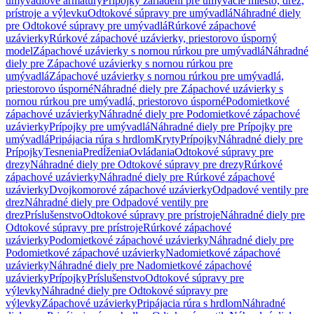
umývadlové armatúry
Prípojky zariadení pre umývacie miesto, drez,
prístroje a výlevku
Odtokové súpravy pre umývadlá
Náhradné diely
pre Odtokové súpravy pre umývadlá
Rúrkové zápachové
uzávierky
Rúrkové zápachové uzávierky, priestorovo úsporný
model
Zápachové uzávierky s nornou rúrkou pre umývadlá
Náhradné
diely pre Zápachové uzávierky s nornou rúrkou pre
umývadlá
Zápachové uzávierky s nornou rúrkou pre umývadlá,
priestorovo úsporné
Náhradné diely pre Zápachové uzávierky s
nornou rúrkou pre umývadlá, priestorovo úsporné
Podomietkové
zápachové uzávierky
Náhradné diely pre Podomietkové zápachové
uzávierky
Prípojky pre umývadlá
Náhradné diely pre Prípojky pre
umývadlá
Pripájacia rúra s hrdlom
Kryty
Prípojky
Náhradné diely pre
Prípojky
Tesnenia
Predĺženia
Ovládania
Odtokové súpravy pre
drezy
Náhradné diely pre Odtokové súpravy pre drezy
Rúrkové
zápachové uzávierky
Náhradné diely pre Rúrkové zápachové
uzávierky
Dvojkomorové zápachové uzávierky
Odpadové ventily pre
drez
Náhradné diely pre Odpadové ventily pre
drez
Príslušenstvo
Odtokové súpravy pre prístroje
Náhradné diely pre
Odtokové súpravy pre prístroje
Rúrkové zápachové
uzávierky
Podomietkové zápachové uzávierky
Náhradné diely pre
Podomietkové zápachové uzávierky
Nadomietkové zápachové
uzávierky
Náhradné diely pre Nadomietkové zápachové
uzávierky
Prípojky
Príslušenstvo
Odtokové súpravy pre
výlevky
Náhradné diely pre Odtokové súpravy pre
výlevky
Zápachové uzávierky
Pripájacia rúra s hrdlom
Náhradné