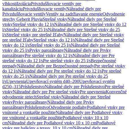
vlhkosti
Izolácia
Privzdušňovacie ventily pre
kanalizáciu
Privzdušňovacie ventily
Náhradné diely pre
Privzdušňovacie ventily
Ventily na zadržiavanie energie
Odvodnenie
strechy Geberit Pluvia
Strešné vtoky
Náhradné diely pre Strešné
vtoky
Strešné vtoky do 12 l/s
Náhradné diely pre Strešné vtoky do 12
l/s
Strešné vtoky do 25 l/s
Náhradné diely pre Strešné vtoky do 25
l/s
Strešné vtoky pre strešné žľaby
Náhradné diely pre Strešné vtoky
pre strešné žľaby
Strešné vtoky do 12 l/s
Náhradné diely pre Strešné
vtoky do 12 l/s
Strešné vtoky do 25 l/s
Náhradné diely pre Strešné
vtoky do 25 l/s
Prvky parozábrany
Náhradné diely pre Prvky
parozábrany
Pre strešné vtoky do 12 l/s
Náhradné diely pre Pre
strešné vtoky do 12 l/s
Pre strešné vtoky do 25 l/s
Bezpečnostné
prepady
Náhradné diely pre Bezpečnostné prepady
Pre strešné vtoky
do 12 l/s
Náhradné diely pre Pre strešné vtoky do 12 l/s
Pre strešné
vtoky do 25 l/s
Náhradné diely pre Pre strešné vtoky do 25
l/s
Upevnenia
Upevňovací systém d40–200
Upevňovací systém
d250–315
Príslušenstvo
Náhradné diely pre Príslušenstvo
Pre strešné
vtoky
Náhradné diely pre Pre strešné vtoky
Pre upevnenia
Konvenčné
odvodnenie striech
Strešné vtoky
Náhradné diely pre Strešné
vtoky
Prvky parozábrany
Náhradné diely pre Prvky
parozábrany
Príslušenstvo
Odvodnenie podlahy
Podlahové vtoky pre
vnútorné a vonkajšie použitie
Náhradné diely pre Podlahové vtoky
pre vnútorné a vonkajšie použitie
Podlahové vtoky 10 x 10
cm
Náhradné diely pre Podlahové vtoky 10 x 10 cm
Podlahové
vtoky pre balkóny a terasy, 10 x 10 cm
Náhradné diely pre