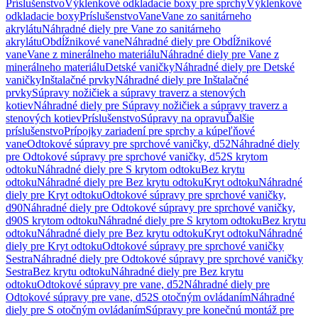
Príslušenstvo
Výklenkové odkladacie boxy pre sprchy
Výklenkové
odkladacie boxy
Príslušenstvo
Vane
Vane zo sanitárneho
akrylátu
Náhradné diely pre Vane zo sanitárneho
akrylátu
Obdĺžnikové vane
Náhradné diely pre Obdĺžnikové
vane
Vane z minerálneho materiálu
Náhradné diely pre Vane z
minerálneho materiálu
Detské vaničky
Náhradné diely pre Detské
vaničky
Inštalačné prvky
Náhradné diely pre Inštalačné
prvky
Súpravy nožičiek a súpravy traverz a stenových
kotiev
Náhradné diely pre Súpravy nožičiek a súpravy traverz a
stenových kotiev
Príslušenstvo
Súpravy na opravu
Ďalšie
príslušenstvo
Prípojky zariadení pre sprchy a kúpeľňové
vane
Odtokové súpravy pre sprchové vaničky, d52
Náhradné diely
pre Odtokové súpravy pre sprchové vaničky, d52
S krytom
odtoku
Náhradné diely pre S krytom odtoku
Bez krytu
odtoku
Náhradné diely pre Bez krytu odtoku
Kryt odtoku
Náhradné
diely pre Kryt odtoku
Odtokové súpravy pre sprchové vaničky,
d90
Náhradné diely pre Odtokové súpravy pre sprchové vaničky,
d90
S krytom odtoku
Náhradné diely pre S krytom odtoku
Bez krytu
odtoku
Náhradné diely pre Bez krytu odtoku
Kryt odtoku
Náhradné
diely pre Kryt odtoku
Odtokové súpravy pre sprchové vaničky
Sestra
Náhradné diely pre Odtokové súpravy pre sprchové vaničky
Sestra
Bez krytu odtoku
Náhradné diely pre Bez krytu
odtoku
Odtokové súpravy pre vane, d52
Náhradné diely pre
Odtokové súpravy pre vane, d52
S otočným ovládaním
Náhradné
diely pre S otočným ovládaním
Súpravy pre konečnú montáž pre