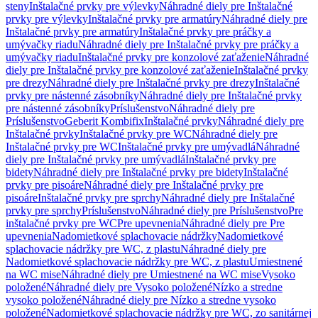
steny
Inštalačné prvky pre výlevky
Náhradné diely pre Inštalačné
prvky pre výlevky
Inštalačné prvky pre armatúry
Náhradné diely pre
Inštalačné prvky pre armatúry
Inštalačné prvky pre práčky a
umývačky riadu
Náhradné diely pre Inštalačné prvky pre práčky a
umývačky riadu
Inštalačné prvky pre konzolové zaťaženie
Náhradné
diely pre Inštalačné prvky pre konzolové zaťaženie
Inštalačné prvky
pre drezy
Náhradné diely pre Inštalačné prvky pre drezy
Inštalačné
prvky pre nástenné zásobníky
Náhradné diely pre Inštalačné prvky
pre nástenné zásobníky
Príslušenstvo
Náhradné diely pre
Príslušenstvo
Geberit Kombifix
Inštalačné prvky
Náhradné diely pre
Inštalačné prvky
Inštalačné prvky pre WC
Náhradné diely pre
Inštalačné prvky pre WC
Inštalačné prvky pre umývadlá
Náhradné
diely pre Inštalačné prvky pre umývadlá
Inštalačné prvky pre
bidety
Náhradné diely pre Inštalačné prvky pre bidety
Inštalačné
prvky pre pisoáre
Náhradné diely pre Inštalačné prvky pre
pisoáre
Inštalačné prvky pre sprchy
Náhradné diely pre Inštalačné
prvky pre sprchy
Príslušenstvo
Náhradné diely pre Príslušenstvo
Pre
inštalačné prvky pre WC
Pre upevnenia
Náhradné diely pre Pre
upevnenia
Nadomietkové splachovacie nádržky
Nadomietkové
splachovacie nádržky pre WC, z plastu
Náhradné diely pre
Nadomietkové splachovacie nádržky pre WC, z plastu
Umiestnené
na WC mise
Náhradné diely pre Umiestnené na WC mise
Vysoko
položené
Náhradné diely pre Vysoko položené
Nízko a stredne
vysoko položené
Náhradné diely pre Nízko a stredne vysoko
položené
Nadomietkové splachovacie nádržky pre WC, zo sanitárnej