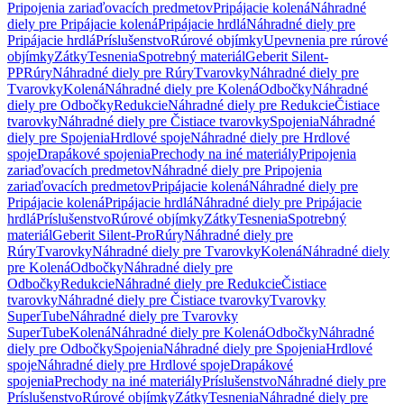
Pripojenia zariaďovacích predmetov
Pripájacie kolená
Náhradné
diely pre Pripájacie kolená
Pripájacie hrdlá
Náhradné diely pre
Pripájacie hrdlá
Príslušenstvo
Rúrové objímky
Upevnenia pre rúrové
objímky
Zátky
Tesnenia
Spotrebný materiál
Geberit Silent-
PP
Rúry
Náhradné diely pre Rúry
Tvarovky
Náhradné diely pre
Tvarovky
Kolená
Náhradné diely pre Kolená
Odbočky
Náhradné
diely pre Odbočky
Redukcie
Náhradné diely pre Redukcie
Čistiace
tvarovky
Náhradné diely pre Čistiace tvarovky
Spojenia
Náhradné
diely pre Spojenia
Hrdlové spoje
Náhradné diely pre Hrdlové
spoje
Drapákové spojenia
Prechody na iné materiály
Pripojenia
zariaďovacích predmetov
Náhradné diely pre Pripojenia
zariaďovacích predmetov
Pripájacie kolená
Náhradné diely pre
Pripájacie kolená
Pripájacie hrdlá
Náhradné diely pre Pripájacie
hrdlá
Príslušenstvo
Rúrové objímky
Zátky
Tesnenia
Spotrebný
materiál
Geberit Silent-Pro
Rúry
Náhradné diely pre
Rúry
Tvarovky
Náhradné diely pre Tvarovky
Kolená
Náhradné diely
pre Kolená
Odbočky
Náhradné diely pre
Odbočky
Redukcie
Náhradné diely pre Redukcie
Čistiace
tvarovky
Náhradné diely pre Čistiace tvarovky
Tvarovky
SuperTube
Náhradné diely pre Tvarovky
SuperTube
Kolená
Náhradné diely pre Kolená
Odbočky
Náhradné
diely pre Odbočky
Spojenia
Náhradné diely pre Spojenia
Hrdlové
spoje
Náhradné diely pre Hrdlové spoje
Drapákové
spojenia
Prechody na iné materiály
Príslušenstvo
Náhradné diely pre
Príslušenstvo
Rúrové objímky
Zátky
Tesnenia
Náhradné diely pre