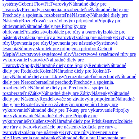
systémy
Geberit FlowFit
Tvarovky
Náhradné diely pre
Tvarovky
Prechody a spojenia, rozoberateľné
Náhradné diely pre
Prechody a spojenia, rozoberateľné
Nástenky
Náhradné diely pre
Nástenky
Rozdeľovače so závitovým pripojením
Prípojky pre
ohrievanie
Náhradné diely pre Prípojky pre
ohrievanie
Príslušenstvo
Izolácie pre rúry a tvarovky
Izolácie pre
nástenky
Izolácia pre rúry a tvarovky
Izolácia pre nástenky
Kryty pre
rúry
Upevnenia pre rúry
Upevnenia pre nástenky
Systémové
tesnenia
Súpravy skrutiek pre pripojenia prírubou
Geberit
Mepla
Viacvrstvové systémové rúry
Viacvrstvové systémové rúry pre
vykurovanie
Tvarovky
Náhradné diely pre
Tvarovky
Spojky
Náhradné diely pre Spojky
Redukcie
Náhradné
diely pre Redukcie
Kolená
Náhradné diely pre Kolená
T-
kusy
Náhradné diely pre T-kusy
Nerozoberateľné prechody
Náhradné
diely pre Nerozoberateľné prechody
Prechody a spojenia,
rozoberateľné
Náhradné diely pre Prechody a spojenia,
rozoberateľné
Zátky
Náhradné diely pre Zátky
Nástenky
Náhradné
diely pre Nástenky
Rozdeľovače so závitovým pripojením
Náhradné
diely pre Rozdeľovače so závitovým pripojením
T-kusy pre
vykurovanie
Náhradné diely pre T-kusy pre vykurovanie
Prípojky
pre vykurovanie
Náhradné diely pre Prípojky pre
vykurovanie
Príslušenstvo
Náhradné diely pre Príslušenstvo
Izolácie
pre rúry a tvarovky
Izolácie pre nástenky
Izolácia pre rúry a
tvarovky
Izolácia pre nástenky
Kryty pre rúry
Upevnenia pre
rúry
Upevnenia pre nástenky
Náhradné diely pre Upevnenia pre