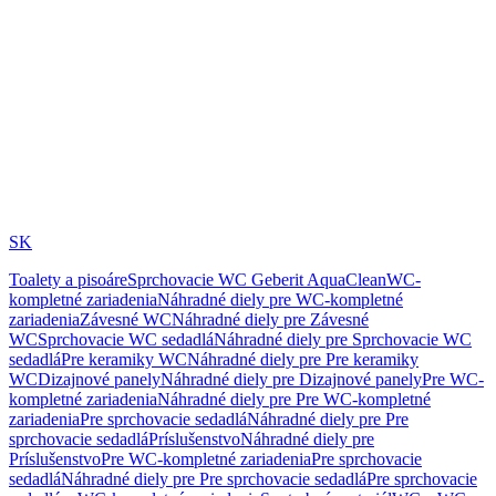
SK
Toalety a pisoáre
Sprchovacie WC Geberit AquaClean
WC-
kompletné zariadenia
Náhradné diely pre WC-kompletné
zariadenia
Závesné WC
Náhradné diely pre Závesné
WC
Sprchovacie WC sedadlá
Náhradné diely pre Sprchovacie WC
sedadlá
Pre keramiky WC
Náhradné diely pre Pre keramiky
WC
Dizajnové panely
Náhradné diely pre Dizajnové panely
Pre WC-
kompletné zariadenia
Náhradné diely pre Pre WC-kompletné
zariadenia
Pre sprchovacie sedadlá
Náhradné diely pre Pre
sprchovacie sedadlá
Príslušenstvo
Náhradné diely pre
Príslušenstvo
Pre WC-kompletné zariadenia
Pre sprchovacie
sedadlá
Náhradné diely pre Pre sprchovacie sedadlá
Pre sprchovacie