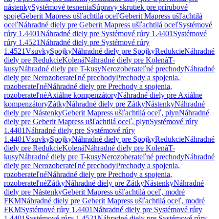
nástenky
Systémové tesnenia
Súpravy skrutiek pre prírubové
spoje
Geberit Mapress ušľachtilá oceľ
Geberit Mapress ušľachtilá
oceľ
Náhradné diely pre Geberit Mapress ušľachtilá oceľ
Systémové
rúry 1.4401
Náhradné diely pre Systémové rúry 1.4401
Systémové
rúry 1.4521
Náhradné diely pre Systémové rúry
1.4521
Vsuvky
Spojky
Náhradné diely pre Spojky
Redukcie
Náhradné
diely pre Redukcie
Kolená
Náhradné diely pre Kolená
T-
kusy
Náhradné diely pre T-kusy
Nerozoberateľné prechody
Náhradné
diely pre Nerozoberateľné prechody
Prechody a spojenia,
rozoberateľné
Náhradné diely pre Prechody a spojenia,
rozoberateľné
Axiálne kompenzátory
Náhradné diely pre Axiálne
kompenzátory
Zátky
Náhradné diely pre Zátky
Nástenky
Náhradné
diely pre Nástenky
Geberit Mapress ušľachtilá oceľ, plyn
Náhradné
diely pre Geberit Mapress ušľachtilá oceľ, plyn
Systémové rúry
1.4401
Náhradné diely pre Systémové rúry
1.4401
Vsuvky
Spojky
Náhradné diely pre Spojky
Redukcie
Náhradné
diely pre Redukcie
Kolená
Náhradné diely pre Kolená
T-
kusy
Náhradné diely pre T-kusy
Nerozoberateľné prechody
Náhradné
diely pre Nerozoberateľné prechody
Prechody a spojenia,
rozoberateľné
Náhradné diely pre Prechody a spojenia,
rozoberateľné
Zátky
Náhradné diely pre Zátky
Nástenky
Náhradné
diely pre Nástenky
Geberit Mapress ušľachtilá oceľ, modré
FKM
Náhradné diely pre Geberit Mapress ušľachtilá oceľ, modré
FKM
Systémové rúry 1.4401
Náhradné diely pre Systémové rúry
1.4401
Systémové rúry 1.4521
Náhradné diely pre Systémové rúry