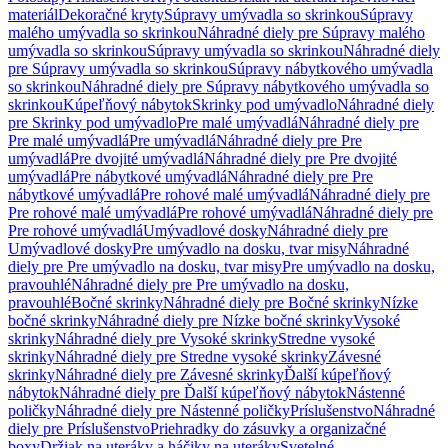
materiál
Dekoračné kryty
Súpravy umývadla so skrinkou
Súpravy
malého umývadla so skrinkou
Náhradné diely pre Súpravy malého
umývadla so skrinkou
Súpravy umývadla so skrinkou
Náhradné diely
pre Súpravy umývadla so skrinkou
Súpravy nábytkového umývadla
so skrinkou
Náhradné diely pre Súpravy nábytkového umývadla so
skrinkou
Kúpeľňový nábytok
Skrinky pod umývadlo
Náhradné diely
pre Skrinky pod umývadlo
Pre malé umývadlá
Náhradné diely pre
Pre malé umývadlá
Pre umývadlá
Náhradné diely pre Pre
umývadlá
Pre dvojité umývadlá
Náhradné diely pre Pre dvojité
umývadlá
Pre nábytkové umývadlá
Náhradné diely pre Pre
nábytkové umývadlá
Pre rohové malé umývadlá
Náhradné diely pre
Pre rohové malé umývadlá
Pre rohové umývadlá
Náhradné diely pre
Pre rohové umývadlá
Umývadlové dosky
Náhradné diely pre
Umývadlové dosky
Pre umývadlo na dosku, tvar misy
Náhradné
diely pre Pre umývadlo na dosku, tvar misy
Pre umývadlo na dosku,
pravouhlé
Náhradné diely pre Pre umývadlo na dosku,
pravouhlé
Bočné skrinky
Náhradné diely pre Bočné skrinky
Nízke
bočné skrinky
Náhradné diely pre Nízke bočné skrinky
Vysoké
skrinky
Náhradné diely pre Vysoké skrinky
Stredne vysoké
skrinky
Náhradné diely pre Stredne vysoké skrinky
Závesné
skrinky
Náhradné diely pre Závesné skrinky
Ďalší kúpeľňový
nábytok
Náhradné diely pre Ďalší kúpeľňový nábytok
Nástenné
poličky
Náhradné diely pre Nástenné poličky
Príslušenstvo
Náhradné
diely pre Príslušenstvo
Priehradky do zásuvky a organizačné
boxy
Držiak na uteráky a háčiky na uteráky
Svetelné