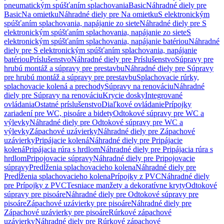
pneumatickým spúšťaním splachovania
Basic
Náhradné diely pre
Basic
Na omietku
Náhradné diely pre Na omietku
S elektronickým
spúšťaním splachovania, napájanie zo siete
Náhradné diely pre S
elektronickým spúšťaním splachovania, napájanie zo siete
S
elektronickým spúšťaním splachovania, napájanie batériou
Náhradné
diely pre S elektronickým spúšťaním splachovania, napájanie
batériou
Príslušenstvo
Náhradné diely pre Príslušenstvo
Súpravy pre
hrubú montáž a súpravy pre prestavbu
Náhradné diely pre Súpravy
pre hrubú montáž a súpravy pre prestavbu
Splachovacie rúrky,
splachovacie kolená a prechody
Súpravy na renováciu
Náhradné
diely pre Súpravy na renováciu
Krycie dosky
Integrované
ovládania
Ostatné príslušenstvo
Diaľkové ovládanie
Prípojky
zariadení pre WC, pisoáre a bidety
Odtokové súpravy pre WC a
výlevky
Náhradné diely pre Odtokové súpravy pre WC a
výlevky
Zápachové uzávierky
Náhradné diely pre Zápachové
uzávierky
Pripájacie kolená
Náhradné diely pre Pripájacie
kolená
Pripájacia rúra s hrdlom
Náhradné diely pre Pripájacia rúra s
hrdlom
Pripojovacie súpravy
Náhradné diely pre Pripojovacie
súpravy
Predĺženia splachovacieho kolena
Náhradné diely pre
Predĺženia splachovacieho kolena
Prípojky z PVC
Náhradné diely
pre Prípojky z PVC
Tesniace manžety a dekoratívne kryty
Odtokové
súpravy pre pisoáre
Náhradné diely pre Odtokové súpravy pre
pisoáre
Zápachové uzávierky pre pisoáre
Náhradné diely pre
Zápachové uzávierky pre pisoáre
Rúrkové zápachové
uzávierky
Náhradné diely pre Rúrkové zápachové