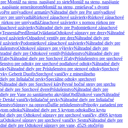
pre Montáž na stenu, napájané zo siete
Montáž na stenu, napájanie
, napájanie generátorom
Montáž na stenu, zmiešavač s dvomi
vo
Pre umývadlové armatúry
Náhradné diely pre Pre umývadlové
ravy pre umývadlá
Rúrkové zápachové uzávierky
Rúrkové zápachové
u rúrkou pre umývadlá
Zápachové uzávierky s nornou rúrkou pre
ápachové uzávierky
Náhradné diely pre Podomietkové zápachové
ky
Tesnenia
Predĺženia
Ovládania
Odtokové súpravy pre drezy
Náhradné
ové uzávierky
Odpadové ventily pre drez
Náhradné diely pre
é uzávierky
Podomietkové zápachové uzávierky
Náhradné diely pre
slušenstvo
Odtokové súpravy pre výlevky
Náhradné diely pre
radné diely pre Odtokové ventily
Príslušenstvo
Náhradné diely pre
žľaby
Náhradné diely pre Sprchové žľaby
Príslušenstvo pre sprchové
ušenstvo pre odtoky pre sprchové podlahové odtoky
Náhradné diely
toky
Náhradné diely pre Príslušenstvo pre stenové odtoky
Sprchové
prvky Geberit Duofix
Sprchové vaničky z minerálneho
iely pre Inštalačné prvky
Špeciálne odtoky sprchovej
Náhradné diely pre Sprchové kúty
Pevné bočné steny pre sprchu
é diely pre Sprchové dvere
Príslušenstvo
Náhradné diely pre
iely pre Vane zo sanitárneho akrylátu
Obdĺžnikové vane
Náhradné
e Detské vaničky
Inštalačné prvky
Náhradné diely pre Inštalačné
ušenstvo
Súpravy na opravu
Ďalšie príslušenstvo
Prípojky zariadení pre
ytom odtoku
Náhradné diely pre S krytom odtoku
Bez krytu
né diely pre Odtokové súpravy pre sprchové vaničky, d90
S krytom
ku
Odtokové súpravy pre sprchové vaničky Sestra
Náhradné diely pre
dné diely pre Odtokové súpravy pre vane, d52
S otočným