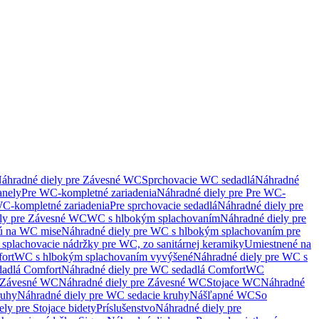
áhradné diely pre Závesné WC
Sprchovacie WC sedadlá
Náhradné
anely
Pre WC-kompletné zariadenia
Náhradné diely pre Pre WC-
C-kompletné zariadenia
Pre sprchovacie sedadlá
Náhradné diely pre
ely pre Závesné WC
WC s hlbokým splachovaním
Náhradné diely pre
nú na WC mise
Náhradné diely pre WC s hlbokým splachovaním pre
splachovacie nádržky pre WC, zo sanitárnej keramiky
Umiestnené na
ort
WC s hlbokým splachovaním vyvýšené
Náhradné diely pre WC s
adlá Comfort
Náhradné diely pre WC sedadlá Comfort
WC
Závesné WC
Náhradné diely pre Závesné WC
Stojace WC
Náhradné
ruhy
Náhradné diely pre WC sedacie kruhy
Nášľapné WC
So
ly pre Stojace bidety
Príslušenstvo
Náhradné diely pre