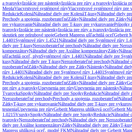
a tvarovky
Izolácie pre nástenky
Izolácia pre rúry a tvarovky
Izolácia p
Mepla
Viacvrstvové systémové rúry
Viacvrstvové systémové rúry pre 
Redukcie
Kolená
Náhradné diely pre Kolená
T-kusy
Náhradné diely pr
Prechody a spojenia, rozoberateľné
Zátky
Náhradné diely pre Zátky
Ná
pre vykurovanie
Náhradné diely pre T-kusy pre vykurovanie
Prípojky 
tvarovky
Izolácie pre nástenky
Izolácia pre rúry a tvarovky
Izolácia pre
skrutiek pre prírubové spoje
Geberit Mapress ušľachtilá oceľ
Geberit M
1.4401
Systémové rúry 1.4521
Náhradné diely pre Systémové rúry 1.
diely pre T-kusy
Nerozoberateľné prechody
Náhradné diely pre Neroz
kompenzátory
Náhradné diely pre Axiálne kompenzátory
Zátky
Náhrad
ušľachtilá oceľ, plyn
Systémové rúry 1.4401
Náhradné diely pre Syst
kusy
Náhradné diely pre T-kusy
Nerozoberateľné prechody
Náhradné d
rozoberateľné
Zátky
Náhradné diely pre Zátky
Nástenky
Náhradné diel
rúry 1.4401
Náhradné diely pre Systémové rúry 1.4401
Systémové rúr
Redukcie
Kolená
Náhradné diely pre Kolená
T-kusy
Náhradné diely pr
Prechody a spojenia, rozoberateľné
Zátky
Náhradné diely pre Zátky
Ge
pre rúry a tvarovky
Upevnenia pre rúry
Upevnenia pre nástenky
Náhrad
Tvarovka
Spojky
Náhradné diely pre Spojky
Redukcie
Náhradné diely 
Nerozoberateľné prechody
Prechody a spojenia, rozoberateľné
Náhradn
Zátky
T-kusy pre vykurovanie
Náhradné diely pre T-kusy pre vykurov
tesnenia
Upevnenia pre rúry
Geberit Mapress uhlíková oceľ
Geberit Ma
1.0215
Vsuvky
Spojky
Náhradné diely pre Spojky
Redukcie
Náhradné d
tvarovky
Nerozoberateľné prechody
Náhradné diely pre Nerozoberate
diely pre Axiálne kompenzátory
Zátky
Náhradné diely pre Zátky
T-kus
Mapress uhlíková oceľ, modré FKM
Náhradné diely pre Geberit Map