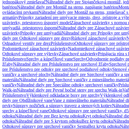
jednopákový zmiešavač
Náhradné diely pre Stojančeková montáž, je
batériou
Náhradné diely pre Montáž na stenu, napájanie batériou
Montá
ovládacími prvkami
Náhradné diely pre Montáž na stenu, zmiešavač 
armatúry
Prípojky zariadení pre umývacie miesto, drez, prístroje a výl
uzávierky, priestorovo úsporný model
Zápachové uzávierky s nornou 
umývadlá, priestorovo úsporné
Náhradné diely pre Zápachové uzávier
uzávierky
Prípojky pre umývadlá
Náhradné diely pre Prípojky pre um
diely pre Odtokové súpravy pre drezy
Rúrkové zápachové uzávierky
N
Odpadové ventily pre drez
Príslušenstvo
Odtokové súpravy pre prístro
Podomietkové zápachové uzávierky
Nadomietkové zápachové uzávie
Odtokové súpravy pre výlevky
Zápachové uzávierky
Pripájacia rúra s
Príslušenstvo
Sprchy a kúpeľňové vane
Sprchy
Odvodnenie podlahy pr
žľaby
Náhradné diely pre Príslušenstvo pre sprchové žľaby
Sprchové 
pre Príslušenstvo pre odtoky pre sprchové podlahové odtoky
Stenové 
vaničky a sprchové plochy
Náhradné diely pre Sprchové vaničky a sp
materiálu
Náhradné diely pre Sprchové vaničky z minerálneho materiá
vaničky
Náhradné diely pre Špeciálne odtoky sprchovej vaničky
Prísl
Walk-in
Náhradné diely pre Pevné bočné steny pre sprchu Walk-in
Vaň
Príslušenstvo
Výklenkové odkladacie boxy pre sprchy
Výklenkové odk
diely pre Obdĺžnikové vane
Vane z minerálneho materiálu
Náhradné di
prvky
Súpravy nožičiek a súpravy traverz a stenových kotiev
Náhradné 
sprchy a kúpeľňové vane
Odtokové súpravy pre sprchové vaničky, d
odtoku
Náhradné diely pre Bez krytu odtoku
Kryt odtoku
Náhradné die
odtoku
Náhradné diely pre S krytom odtoku
Bez krytu odtoku
Náhradné
Odtokové súpravy pre sprchové vaničky Sestra
Bez krytu odtoku
Náhr