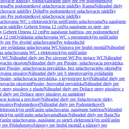
chovacie nádržky Sigma
Náhradné diely pre Pre podomietkové
mega
Pre podomietkové splachovacie nádržky Kappa
Náhradné diely
chovacie nádržky Delta
Pre podomietkové splachovacie nádržky
 pre Pre podomietkové splachovacie nádržky
plachovania WC s elektronickým spúšťaním splachovania
Na napájanie
vacie nádržky Geberit Sigma 12 cm
Na napájanie zo siete, pre
žky Geberit Omega 12 cm
Pre napájanie batériou, pre podomietkové
ma 12 cm
Ovládania splachovania WC s pneumatickým spúšťaním
ly pre Pre dvojité splachovanie
Pre jednoduché
o pre ovládania splachovania WC
Súprava pre hrubú montáž
Náhradné
nia splachovania WC s elektronickým spúšťaním
né WC
Náhradné diely pre Pre závesné WC
Pre stojace WC
Náhradné
hovacím okrajom
Náhradné diely pre Pisoáre, splachovacia prevádzka,
pre Pisoáre, splachovacia prevádzka, bez splachovacieho okraja
Pre
ovania pisoárov
Náhradné diely pre S integrovaným ovládaním
isoáre, splachovacia prevádzka, s krytom/pre kryt
Náhradné diely pre
chovacím okrajom
Pisoáre, bezvodná prevádzka
Náhradné diely pre
e steny pisoárov z plastu
Náhradné diely pre Deliace steny pisoárov z
 diely pre Deliace steny pisoárov zo sanitárnej
acie kolená a prechody
Náhradné diely pre Splachovacie rúrky,
pisoárov
Podomietkové
Náhradné diely pre Podomietkové
S
lektronickým spúšťaním splachovania, napájanie batériou
Náhradné
atickým spúšťaním splachovania
Basic
Náhradné diely pre Basic
Na
ťaním splachovania, napájanie zo siete
S elektronickým spúšťaním
 pre Príslušenstvo
Súpravy pre hrubú montáž a súpravy pre