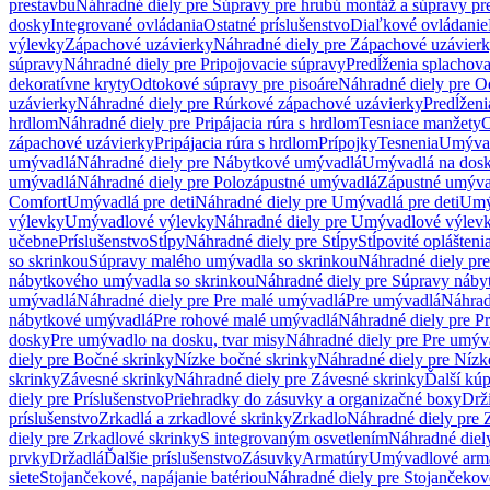
prestavbu
Náhradné diely pre Súpravy pre hrubú montáž a súpravy pr
dosky
Integrované ovládania
Ostatné príslušenstvo
Diaľkové ovládanie
výlevky
Zápachové uzávierky
Náhradné diely pre Zápachové uzávier
súpravy
Náhradné diely pre Pripojovacie súpravy
Predĺženia splachov
dekoratívne kryty
Odtokové súpravy pre pisoáre
Náhradné diely pre O
uzávierky
Náhradné diely pre Rúrkové zápachové uzávierky
Predĺženi
hrdlom
Náhradné diely pre Pripájacia rúra s hrdlom
Tesniace manžety
O
zápachové uzávierky
Pripájacia rúra s hrdlom
Prípojky
Tesnenia
Umývac
umývadlá
Náhradné diely pre Nábytkové umývadlá
Umývadlá na dos
umývadlá
Náhradné diely pre Polozápustné umývadlá
Zápustné umýva
Comfort
Umývadlá pre deti
Náhradné diely pre Umývadlá pre deti
Umý
výlevky
Umývadlové výlevky
Náhradné diely pre Umývadlové výlev
učebne
Príslušenstvo
Stĺpy
Náhradné diely pre Stĺpy
Stĺpovité oplášteni
so skrinkou
Súpravy malého umývadla so skrinkou
Náhradné diely pr
nábytkového umývadla so skrinkou
Náhradné diely pre Súpravy náby
umývadlá
Náhradné diely pre Pre malé umývadlá
Pre umývadlá
Náhrad
nábytkové umývadlá
Pre rohové malé umývadlá
Náhradné diely pre P
dosky
Pre umývadlo na dosku, tvar misy
Náhradné diely pre Pre umýva
diely pre Bočné skrinky
Nízke bočné skrinky
Náhradné diely pre Nízk
skrinky
Závesné skrinky
Náhradné diely pre Závesné skrinky
Ďalší kú
diely pre Príslušenstvo
Priehradky do zásuvky a organizačné boxy
Drži
príslušenstvo
Zrkadlá a zrkadlové skrinky
Zrkadlo
Náhradné diely pre 
diely pre Zrkadlové skrinky
S integrovaným osvetlením
Náhradné diel
prvky
Držadlá
Ďalšie príslušenstvo
Zásuvky
Armatúry
Umývadlové arm
siete
Stojančekové, napájanie batériou
Náhradné diely pre Stojančekové