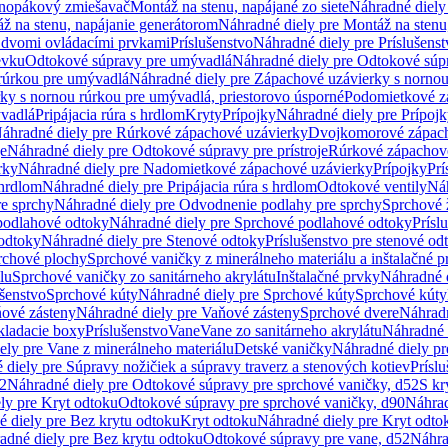
dnopákový zmiešavač
Montáž na stenu, napájané zo siete
Náhradné diely 
ž na stenu, napájanie generátorom
Náhradné diely pre Montáž na stenu
s dvomi ovládacími prvkami
Príslušenstvo
Náhradné diely pre Príslušenst
evku
Odtokové súpravy pre umývadlá
Náhradné diely pre Odtokové súp
rúrkou pre umývadlá
Náhradné diely pre Zápachové uzávierky s norno
ky s nornou rúrkou pre umývadlá, priestorovo úsporné
Podomietkové z
ývadlá
Pripájacia rúra s hrdlom
Kryty
Prípojky
Náhradné diely pre Prípoj
áhradné diely pre Rúrkové zápachové uzávierky
Dvojkomorové zápach
je
Náhradné diely pre Odtokové súpravy pre prístroje
Rúrkové zápachov
rky
Náhradné diely pre Nadomietkové zápachové uzávierky
Prípojky
Prí
 hrdlom
Náhradné diely pre Pripájacia rúra s hrdlom
Odtokové ventily
Náh
e sprchy
Náhradné diely pre Odvodnenie podlahy pre sprchy
Sprchové 
podlahové odtoky
Náhradné diely pre Sprchové podlahové odtoky
Prísl
odtoky
Náhradné diely pre Stenové odtoky
Príslušenstvo pre stenové od
rchové plochy
Sprchové vaničky z minerálneho materiálu a inštalačné 
lu
Sprchové vaničky zo sanitárneho akrylátu
Inštalačné prvky
Náhradné d
ušenstvo
Sprchové kúty
Náhradné diely pre Sprchové kúty
Sprchové kúty
ové zásteny
Náhradné diely pre Vaňové zásteny
Sprchové dvere
Náhradn
ladacie boxy
Príslušenstvo
Vane
Vane zo sanitárneho akrylátu
Náhradné d
ely pre Vane z minerálneho materiálu
Detské vaničky
Náhradné diely pr
diely pre Súpravy nožičiek a súpravy traverz a stenových kotiev
Prísl
52
Náhradné diely pre Odtokové súpravy pre sprchové vaničky, d52
S kr
ly pre Kryt odtoku
Odtokové súpravy pre sprchové vaničky, d90
Náhrad
 diely pre Bez krytu odtoku
Kryt odtoku
Náhradné diely pre Kryt odto
adné diely pre Bez krytu odtoku
Odtokové súpravy pre vane, d52
Náhra