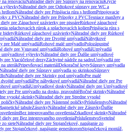
 na renováciu
Náhradné diely pre Súpravy na renováciu
Krycie
a výlevky
Náhradné diely pre Odtokové súpravy pre WC a
 s hrdlom
Náhradné diely pre Pripájacia rúra s hrdlom
Pripojovacie
ojky z PVC
Náhradné diely pre Prípojky z PVC
Tesniace manžety a
diely pre Zápachové uzávierky pre pisoáre
Rúrkové zápachové
enia splachovacích rúrok a splachovacích kolien
Pripájacia rúra s
e bidety
Rúrkové zápachové uzávierky
Náhradné diely pre Rúrkové
umývadlá
Náhradné diely pre Dvojité umývadlá
Nábytkové
ly pre Malé umývadlá
Rohové malé umývadlo
Polozápustné
é diely pre Vstavané umývadlá
Rohové umývadlá
Umývadlá
e umývadlové výlevky
Náhradné diely pre Ďalšie umývadlové
ly pre Viacúčelové drezy
Záchytné nádrže na sadru
Umývadlá pre
 na uterák
Pripevňovací materiál
Dekoračné kryty
Súpravy umývadla
Náhradné diely pre Súpravy umývadla so skrinkou
Súpravy
dlo
Náhradné diely pre Skrinky pod umývadlo
Pre malé
 dvojité umývadlá
Pre nábytkové umývadlá
Náhradné diely pre Pre
rohové umývadlá
Umývadlové dosky
Náhradné diely pre Umývadlové
ely pre Pre umývadlo na dosku, pravouhlé
Bočné skrinky
Náhradné
dne vysoké skrinky
Náhradné diely pre Stredne vysoké
 poličky
Náhradné diely pre Nástenné poličky
Príslušenstvo
Náhradné
agnetické tabule
Zásuvky
Náhradné diely pre Zásuvky
Ďalšie
osvetlením
Bez integrovaného osvetlenia
Zrkadlové skrinky
Náhradné
 diely pre Bez integrovaného osvetlenia
Príslušenstvo
Svetelné
 zo siete
Náhradné diely pre Stojančekové, napájanie zo
ly pre Stojančekové, napájanie generátorom
Stojančeková montáž,