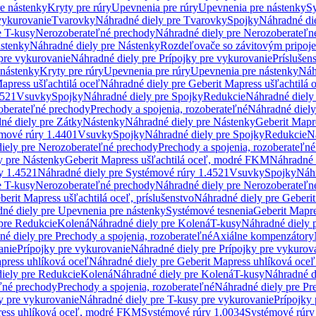
re nástenky
Kryty pre rúry
Upevnenia pre rúry
Upevnenia pre nástenky
Sy
vykurovanie
Tvarovky
Náhradné diely pre Tvarovky
Spojky
Náhradné di
e T-kusy
Nerozoberateľné prechody
Náhradné diely pre Nerozoberateľn
stenky
Náhradné diely pre Nástenky
Rozdeľovače so závitovým pripoj
pre vykurovanie
Náhradné diely pre Prípojky pre vykurovanie
Príslušen
 nástenky
Kryty pre rúry
Upevnenia pre rúry
Upevnenia pre nástenky
Náh
apress ušľachtilá oceľ
Náhradné diely pre Geberit Mapress ušľachtilá 
4521
Vsuvky
Spojky
Náhradné diely pre Spojky
Redukcie
Náhradné diely
oberateľné prechody
Prechody a spojenia, rozoberateľné
Náhradné diely
né diely pre Zátky
Nástenky
Náhradné diely pre Nástenky
Geberit Mapre
émové rúry 1.4401
Vsuvky
Spojky
Náhradné diely pre Spojky
Redukcie
N
iely pre Nerozoberateľné prechody
Prechody a spojenia, rozoberateľné
y pre Nástenky
Geberit Mapress ušľachtilá oceľ, modré FKM
Náhradné 
y 1.4521
Náhradné diely pre Systémové rúry 1.4521
Vsuvky
Spojky
Náhr
e T-kusy
Nerozoberateľné prechody
Náhradné diely pre Nerozoberateľn
berit Mapress ušľachtilá oceľ, príslušenstvo
Náhradné diely pre Geberit
né diely pre Upevnenia pre nástenky
Systémové tesnenia
Geberit Mapr
pre Redukcie
Kolená
Náhradné diely pre Kolená
T-kusy
Náhradné diely 
é diely pre Prechody a spojenia, rozoberateľné
Axiálne kompenzátory
anie
Prípojky pre vykurovanie
Náhradné diely pre Prípojky pre vykurov
press uhlíková oceľ
Náhradné diely pre Geberit Mapress uhlíková oceľ
iely pre Redukcie
Kolená
Náhradné diely pre Kolená
T-kusy
Náhradné d
ľné prechody
Prechody a spojenia, rozoberateľné
Náhradné diely pre Pr
y pre vykurovanie
Náhradné diely pre T-kusy pre vykurovanie
Prípojky
ress uhlíková oceľ, modré FKM
Systémové rúry 1.0034
Systémové rúry