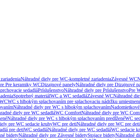
zariadenia
Náhradné diely pre WC-kompletné zariadenia
Závesné WC
N
pre Pre keramiky WC
Dizajnové panely
Náhradné diely pre Dizajnové p
sprchovacie sedadlá
Príslušenstvo
Náhradné diely pre Príslušenstvo
Pre W
iadenia
Spotrebný materiál
WC a WC sedadlá
Závesné WC
Náhradné di
e WC
WC s hlbokým splachovaním pre splachovaciu nádržku umiestne
ovaním
Náhradné diely pre WC s hlbokým splachovaním
Nadomietkové 
radné diely pre WC sedadlá
WC Comfort
Náhradné diely pre WC Comf
žené
Náhradné diely pre WC s hlbokým splachovaním predĺžené
WC sed
iely pre WC sedacie kruhy
WC pre deti
Náhradné diely pre WC pre deti
dlá pre deti
WC sedadlá
Náhradné diely pre WC sedadlá
WC sedacie k
né bidety
Náhradné diely pre Závesné bidety
Stojace bidety
Náhradné die