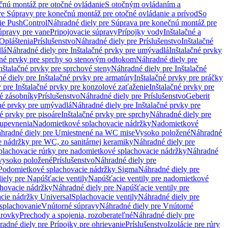
čnú montáž pre otočné ovládanie
S otočným ovládaním a
re Súpravy pre konečnú montáž pre otočné ovládanie a prívod
So
ie PushControl
Náhradné diely pre Súprava pre konečnú montáž pre
úpravy pre vane
Pripojovacie súpravy
Prípojky vody
Inštalačné a
Opláštenia
Príslušenstvo
Náhradné diely pre Príslušenstvo
Inštalačné
lá
Náhradné diely pre Inštalačné prvky pre umývadlá
Inštalačné prvky
čné prvky pre sprchy so stenovým odtokom
Náhradné diely pre
nštalačné prvky pre sprchové steny
Náhradné diely pre Inštalačné
é diely pre Inštalačné prvky pre armatúry
Inštalačné prvky pre práčky
 pre Inštalačné prvky pre konzolové zaťaženie
Inštalačné prvky pre
né zásobníky
Príslušenstvo
Náhradné diely pre Príslušenstvo
Geberit
čné prvky pre umývadlá
Náhradné diely pre Inštalačné prvky pre
é prvky pre pisoáre
Inštalačné prvky pre sprchy
Náhradné diely pre
 upevnenia
Nadomietkové splachovacie nádržky
Nadomietkové
hradné diely pre Umiestnené na WC mise
Vysoko položené
Náhradné
 nádržky pre WC, zo sanitárnej keramiky
Náhradné diely pre
plachovacie rúrky pre nadomietkové splachovacie nádržky
Náhradné
 vysoko položené
Príslušenstvo
Náhradné diely pre
Podomietkové splachovacie nádržky Sigma
Náhradné diely pre
iely pre Napúšťacie ventily
Napúšťacie ventily pre nadomietkové
chovacie nádržky
Náhradné diely pre Napúšťacie ventily pre
acie nádržky Universal
Splachovacie ventily
Náhradné diely pre
 splachovanie
Vnútorné súpravy
Náhradné diely pre Vnútorné
arovky
Prechody a spojenia, rozoberateľné
Náhradné diely pre
adné diely pre Prípojky pre ohrievanie
Príslušenstvo
Izolácie pre rúry