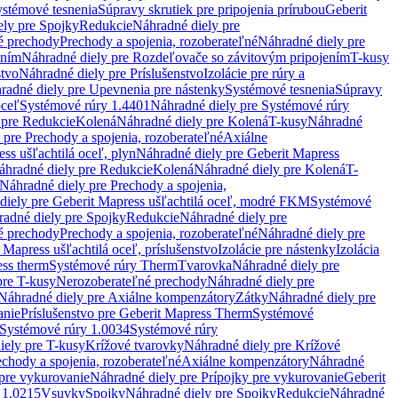
stémové tesnenia
Súpravy skrutiek pre pripojenia prírubou
Geberit
ely pre Spojky
Redukcie
Náhradné diely pre
é prechody
Prechody a spojenia, rozoberateľné
Náhradné diely pre
ením
Náhradné diely pre Rozdeľovače so závitovým pripojením
T-kusy
stvo
Náhradné diely pre Príslušenstvo
Izolácie pre rúry a
radné diely pre Upevnenia pre nástenky
Systémové tesnenia
Súpravy
oceľ
Systémové rúry 1.4401
Náhradné diely pre Systémové rúry
 pre Redukcie
Kolená
Náhradné diely pre Kolená
T-kusy
Náhradné
 pre Prechody a spojenia, rozoberateľné
Axiálne
ss ušľachtilá oceľ, plyn
Náhradné diely pre Geberit Mapress
áhradné diely pre Redukcie
Kolená
Náhradné diely pre Kolená
T-
Náhradné diely pre Prechody a spojenia,
diely pre Geberit Mapress ušľachtilá oceľ, modré FKM
Systémové
adné diely pre Spojky
Redukcie
Náhradné diely pre
é prechody
Prechody a spojenia, rozoberateľné
Náhradné diely pre
 Mapress ušľachtilá oceľ, príslušenstvo
Izolácie pre nástenky
Izolácia
ess therm
Systémové rúry Therm
Tvarovka
Náhradné diely pre
pre T-kusy
Nerozoberateľné prechody
Náhradné diely pre
Náhradné diely pre Axiálne kompenzátory
Zátky
Náhradné diely pre
anie
Príslušenstvo pre Geberit Mapress Therm
Systémové
Systémové rúry 1.0034
Systémové rúry
iely pre T-kusy
Krížové tvarovky
Náhradné diely pre Krížové
echody a spojenia, rozoberateľné
Axiálne kompenzátory
Náhradné
 pre vykurovanie
Náhradné diely pre Prípojky pre vykurovanie
Geberit
 1.0215
Vsuvky
Spojky
Náhradné diely pre Spojky
Redukcie
Náhradné