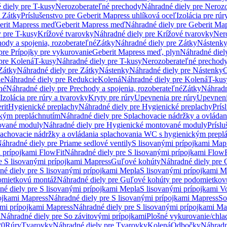
 diely pre T-kusy
Nerozoberateľné prechody
Náhradné diely pre Neroz
e Zátky
Príslušenstvo pre Geberit Mapress uhlíková oceľ
Izolácia pre rúr
erit Mapress meď
Geberit Mapress meď
Náhradné diely pre Geberit Ma
 pre T-kusy
Krížové tvarovky
Náhradné diely pre Krížové tvarovky
Ner
ody a spojenia, rozoberateľné
Zátky
Náhradné diely pre Zátky
Nástenk
pre Prípojky pre vykurovanie
Geberit Mapress meď, plyn
Náhradné diel
pre Kolená
T-kusy
Náhradné diely pre T-kusy
Nerozoberateľné prechod
Zátky
Náhradné diely pre Zátky
Nástenky
Náhradné diely pre Nástenky
G
ie
Náhradné diely pre Redukcie
Kolená
Náhradné diely pre Kolená
T-kus
né
Náhradné diely pre Prechody a spojenia, rozoberateľné
Zátky
Náhradn
Izolácia pre rúry a tvarovky
Kryty pre rúry
Upevnenia pre rúry
Upevneni
rit
Hygienické preplachy
Náhradné diely pre Hygienické preplachy
Prís
ckým prepláchnutím
Náhradné diely pre Splachovacie nádržky a ovláda
ované moduly
Náhradné diely pre Hygienické montované moduly
Prísl
plachovacie nádržky a ovládania splachovania WC s hygienickým prepl
áhradné diely pre Priame sedlové ventily
S lisovanými prípojkami Map
 prípojkami FlowFit
Náhradné diely pre S lisovanými prípojkami FlowF
e S lisovanými prípojkami Mapress
Guľové kohúty
Náhradné diely pre
né diely pre S lisovanými prípojkami Mepla
S lisovanými prípojkami M
omietkovú montáž
Náhradné diely pre Guľové kohúty pre podomietkov
né diely pre S lisovanými prípojkami Mepla
S lisovanými prípojkami V
ojkami Mapress
Náhradné diely pre S lisovanými prípojkami Mapress
So
ými prípojkami Mapress
Náhradné diely pre S lisovanými prípojkami Ma
i
Náhradné diely pre So závitovými prípojkami
Plošné vykurovanie/chla
20
Rúry
Tvarovky
Náhradné diely pre Tvarovky
Kolená
Odbočky
Náhradn