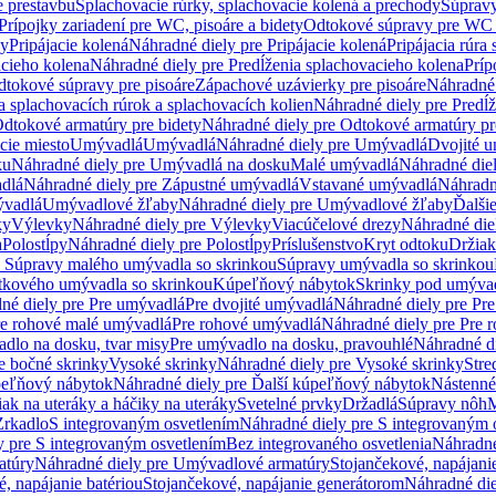
e prestavbu
Splachovacie rúrky, splachovacie kolená a prechody
Súpravy
Prípojky zariadení pre WC, pisoáre a bidety
Odtokové súpravy pre WC 
ky
Pripájacie kolená
Náhradné diely pre Pripájacie kolená
Pripájacia rúra
acieho kolena
Náhradné diely pre Predĺženia splachovacieho kolena
Príp
dtokové súpravy pre pisoáre
Zápachové uzávierky pre pisoáre
Náhradné 
a splachovacích rúrok a splachovacích kolien
Náhradné diely pre Predĺž
dtokové armatúry pre bidety
Náhradné diely pre Odtokové armatúry pr
ie miesto
Umývadlá
Umývadlá
Náhradné diely pre Umývadlá
Dvojité 
ku
Náhradné diely pre Umývadlá na dosku
Malé umývadlá
Náhradné die
dlá
Náhradné diely pre Zápustné umývadlá
Vstavané umývadlá
Náhradn
vadlá
Umývadlové žľaby
Náhradné diely pre Umývadlové žľaby
Ďalši
ky
Výlevky
Náhradné diely pre Výlevky
Viacúčelové drezy
Náhradné die
a
Polostĺpy
Náhradné diely pre Polostĺpy
Príslušenstvo
Kryt odtoku
Držiak
e Súpravy malého umývadla so skrinkou
Súpravy umývadla so skrinkou
tkového umývadla so skrinkou
Kúpeľňový nábytok
Skrinky pod umýva
né diely pre Pre umývadlá
Pre dvojité umývadlá
Náhradné diely pre Pre
re rohové malé umývadlá
Pre rohové umývadlá
Náhradné diely pre Pre 
dlo na dosku, tvar misy
Pre umývadlo na dosku, pravouhlé
Náhradné di
e bočné skrinky
Vysoké skrinky
Náhradné diely pre Vysoké skrinky
Stre
peľňový nábytok
Náhradné diely pre Ďalší kúpeľňový nábytok
Nástenné
ak na uteráky a háčiky na uteráky
Svetelné prvky
Držadlá
Súpravy nôh
M
Zrkadlo
S integrovaným osvetlením
Náhradné diely pre S integrovaným 
y pre S integrovaným osvetlením
Bez integrovaného osvetlenia
Náhradné
atúry
Náhradné diely pre Umývadlové armatúry
Stojančekové, napájanie
, napájanie batériou
Stojančekové, napájanie generátorom
Náhradné die