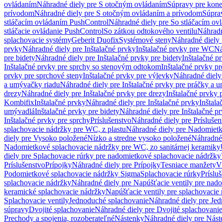
ovládaním
Náhradné diely pre S otočným ovládaním
Súpravy pre kone
prívodom
Náhradné diely pre S otočným ovládaním a prívodom
Súpra
stláčacím ovládaním PushControl
Náhradné diely pre So stláčacím o
stláčacie ovládanie PushControl
So zátkou odtokového ventilu
Náhradn
splachovacie systémy
Geberit Duofix
Systémové steny
Náhradné diely 
prvky
Náhradné diely pre Inštalačné prvky
Inštalačné prvky pre WC
Ná
pre bidety
Náhradné diely pre Inštalačné prvky pre bidety
Inštalačné p
Inštalačné prvky pre sprchy so stenovým odtokom
Inštalačné prvky pr
prvky pre sprchové steny
Inštalačné prvky pre výlevky
Náhradné diely
a umývačky riadu
Náhradné diely pre Inštalačné prvky pre práčky a 
drezy
Náhradné diely pre Inštalačné prvky pre drezy
Inštalačné prvky 
Kombifix
Inštalačné prvky
Náhradné diely pre Inštalačné prvky
Inštal
umývadlá
Inštalačné prvky pre bidety
Náhradné diely pre Inštalačné pr
Inštalačné prvky pre sprchy
Príslušenstvo
Náhradné diely pre Príslušen
splachovacie nádržky pre WC, z plastu
Náhradné diely pre Nadomietk
diely pre Vysoko položené
Nízko a stredne vysoko položené
Náhradné 
Nadomietkové splachovacie nádržky pre WC, zo sanitárnej keramiky
diely pre Splachovacie rúrky pre nadomietkové splachovacie nádržky
Príslušenstvo
Prípojky
Náhradné diely pre Prípojky
Tesniace manžety
V
Podomietkové splachovacie nádržky Sigma
Splachovacie rúrky
Príslu
splachovacie nádržky
Náhradné diely pre Napúšťacie ventily pre nad
keramické splachovacie nádržky
Napúšťacie ventily pre splachovacie
Splachovacie ventily
Jednoduché splachovanie
Náhradné diely pre Je
súpravy
Dvojité splachovanie
Náhradné diely pre Dvojité splachovani
Prechody a spojenia, rozoberateľné
Nástenky
Náhradné diely pre Nás