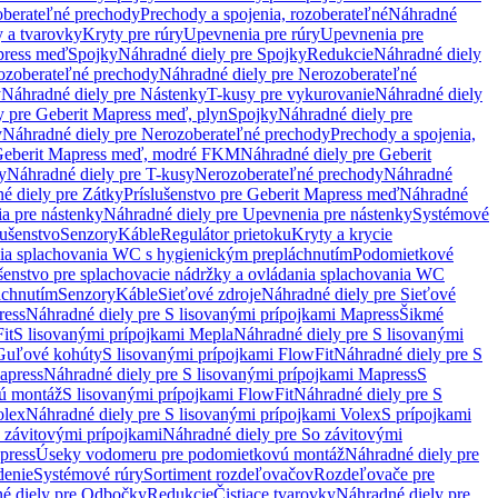
oberateľné prechody
Prechody a spojenia, rozoberateľné
Náhradné
y a tvarovky
Kryty pre rúry
Upevnenia pre rúry
Upevnenia pre
press meď
Spojky
Náhradné diely pre Spojky
Redukcie
Náhradné diely
ozoberateľné prechody
Náhradné diely pre Nerozoberateľné
y
Náhradné diely pre Nástenky
T-kusy pre vykurovanie
Náhradné diely
y pre Geberit Mapress meď, plyn
Spojky
Náhradné diely pre
y
Náhradné diely pre Nerozoberateľné prechody
Prechody a spojenia,
eberit Mapress meď, modré FKM
Náhradné diely pre Geberit
y
Náhradné diely pre T-kusy
Nerozoberateľné prechody
Náhradné
é diely pre Zátky
Príslušenstvo pre Geberit Mapress meď
Náhradné
a pre nástenky
Náhradné diely pre Upevnenia pre nástenky
Systémové
lušenstvo
Senzory
Káble
Regulátor prietoku
Kryty a krycie
nia splachovania WC s hygienickým prepláchnutím
Podomietkové
ušenstvo pre splachovacie nádržky a ovládania splachovania WC
áchnutím
Senzory
Káble
Sieťové zdroje
Náhradné diely pre Sieťové
ress
Náhradné diely pre S lisovanými prípojkami Mapress
Šikmé
it
S lisovanými prípojkami Mepla
Náhradné diely pre S lisovanými
 Guľové kohúty
S lisovanými prípojkami FlowFit
Náhradné diely pre S
apress
Náhradné diely pre S lisovanými prípojkami Mapress
S
ú montáž
S lisovanými prípojkami FlowFit
Náhradné diely pre S
olex
Náhradné diely pre S lisovanými prípojkami Volex
S prípojkami
 závitovými prípojkami
Náhradné diely pre So závitovými
press
Úseky vodomeru pre podomietkovú montáž
Náhradné diely pre
denie
Systémové rúry
Sortiment rozdeľovačov
Rozdeľovače pre
é diely pre Odbočky
Redukcie
Čistiace tvarovky
Náhradné diely pre