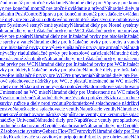
čnú montáž pre otočné ovládanie
Náhradné diely pre Súpravy pre kone
vy pre konečnú montáž pre otočné ovládanie a prívod
Náhradné diely p
vládaním PushControl
Súprava pre konečnú montáž pre stláčacie ovládan
é diely pre So zátkou odtokového ventilu
Príslušenstvo pre odtokové s
pre Systémové steny
Nosné systémy
Náhradné diely pre Nosné systémy
hradné diely pre Inštalačné prvky pre WC
Inštalačné prvky pre umývad
rvky pre pisoáre
Náhradné diely pre Inštalačné prvky pre pisoáre
Inštala
e sprchy a vane
Náhradné diely pre Inštalačné prvky pre sprchy a vane
I
 pre Inštalačné prvky pre výlevky
Inštalačné prvky pre armatúry
Náhradn
umývačky riadu
Inštalačné prvky pre konzolové zaťaženie
Náhradné diely
pre nástenné zásobníky
Náhradné diely pre Inštalačné prvky pre násten
ačné prvky pre WC
Náhradné diely pre Inštalačné prvky pre WC
Inštala
vky pre bidety
Inštalačné prvky pre pisoáre
Náhradné diely pre Inštalačn
stvo
Pre inštalačné prvky pre WC
Pre upevnenia
Náhradné diely pre Pre
ové splachovacie nádržky pre WC, z plastu
Umiestnené na WC mise
Ná
diely pre Nízko a stredne vysoko položené
Nadomietkové splachovacie
Umiestnené na WC mise
Náhradné diely pre Umiestnené na WC mise
S
Vysoko položené
Náhradné diely pre Vysoko položené
Nízko a stredne
suvky, ružice a diely proti vzdutiu
Podomietkové splachovacie nádržky
šenstvo
Napúšťacie a splachovacie ventily
Napúšťacie ventily
Náhradné d
omietkové splachovacie nádržky
Napúšťacie ventily pre keramické spla
 nádržky Universal
Náhradné diely pre Napúšťacie ventily pre splachov
dnoduché splachovanie
Dvojité splachovanie
Náhradné diely pre Dvojité
e
Zásobovacie systémy
Geberit FlowFit
Tvarovky
Náhradné diely pre Tv
tenky
Rozdeľovače so závitovým pripojením
Prípojky pre ohrievanie
Náhr