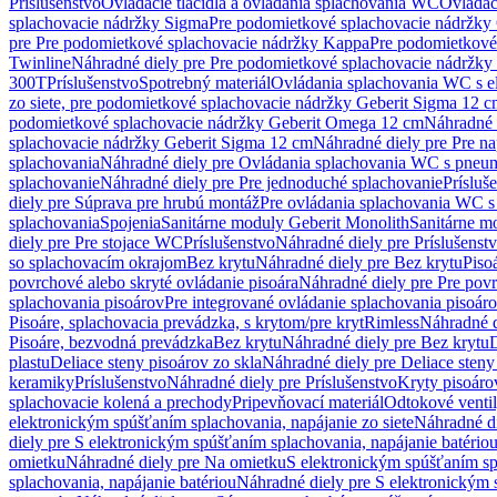
Príslušenstvo
Ovládacie tlačidlá a ovládania splachovania WC
Ovládaci
splachovacie nádržky Sigma
Pre podomietkové splachovacie nádržk
pre Pre podomietkové splachovacie nádržky Kappa
Pre podomietkové
Twinline
Náhradné diely pre Pre podomietkové splachovacie nádržky
300T
Príslušenstvo
Spotrebný materiál
Ovládania splachovania WC s e
zo siete, pre podomietkové splachovacie nádržky Geberit Sigma 12 
podomietkové splachovacie nádržky Geberit Omega 12 cm
Náhradné 
splachovacie nádržky Geberit Sigma 12 cm
Náhradné diely pre Pre n
splachovania
Náhradné diely pre Ovládania splachovania WC s pneu
splachovanie
Náhradné diely pre Pre jednoduché splachovanie
Prísluš
diely pre Súprava pre hrubú montáž
Pre ovládania splachovania WC s
splachovania
Spojenia
Sanitárne moduly Geberit Monolith
Sanitárne m
diely pre Pre stojace WC
Príslušenstvo
Náhradné diely pre Príslušenst
so splachovacím okrajom
Bez krytu
Náhradné diely pre Bez krytu
Piso
povrchové alebo skryté ovládanie pisoára
Náhradné diely pre Pre povr
splachovania pisoárov
Pre integrované ovládanie splachovania pisoár
Pisoáre, splachovacia prevádzka, s krytom/pre kryt
Rimless
Náhradné d
Pisoáre, bezvodná prevádzka
Bez krytu
Náhradné diely pre Bez krytu
D
plastu
Deliace steny pisoárov zo skla
Náhradné diely pre Deliace steny
keramiky
Príslušenstvo
Náhradné diely pre Príslušenstvo
Kryty pisoáro
splachovacie kolená a prechody
Pripevňovací materiál
Odtokové venti
elektronickým spúšťaním splachovania, napájanie zo siete
Náhradné di
diely pre S elektronickým spúšťaním splachovania, napájanie batério
omietku
Náhradné diely pre Na omietku
S elektronickým spúšťaním spl
splachovania, napájanie batériou
Náhradné diely pre S elektronickým 