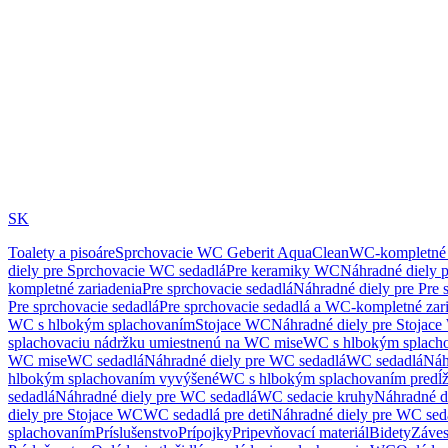
SK
Toalety a pisoáre
Sprchovacie WC Geberit AquaClean
WC-kompletné 
diely pre Sprchovacie WC sedadlá
Pre keramiky WC
Náhradné diely 
kompletné zariadenia
Pre sprchovacie sedadlá
Náhradné diely pre Pre 
Pre sprchovacie sedadlá
Pre sprchovacie sedadlá a WC-kompletné zar
WC s hlbokým splachovaním
Stojace WC
Náhradné diely pre Stojac
splachovaciu nádržku umiestnenú na WC mise
WC s hlbokým splach
WC mise
WC sedadlá
Náhradné diely pre WC sedadlá
WC sedadlá
Náh
hlbokým splachovaním vyvýšené
WC s hlbokým splachovaním predĺ
sedadlá
Náhradné diely pre WC sedadlá
WC sedacie kruhy
Náhradné d
diely pre Stojace WC
WC sedadlá pre deti
Náhradné diely pre WC seda
splachovaním
Príslušenstvo
Prípojky
Pripevňovací materiál
Bidety
Záves