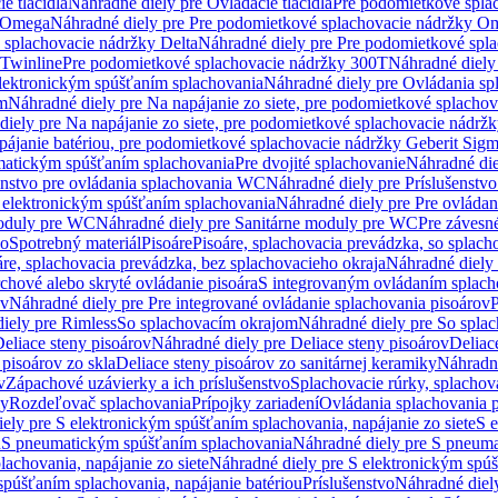
e tlačidlá
Náhradné diely pre Ovládacie tlačidlá
Pre podomietkové spla
y Omega
Náhradné diely pre Pre podomietkové splachovacie nádržky O
 splachovacie nádržky Delta
Náhradné diely pre Pre podomietkové spla
 Twinline
Pre podomietkové splachovacie nádržky 300T
Náhradné diely
lektronickým spúšťaním splachovania
Náhradné diely pre Ovládania s
cm
Náhradné diely pre Na napájanie zo siete, pre podomietkové splacho
diely pre Na napájanie zo siete, pre podomietkové splachovacie nádr
apájanie batériou, pre podomietkové splachovacie nádržky Geberit Sig
matickým spúšťaním splachovania
Pre dvojité splachovanie
Náhradné die
enstvo pre ovládania splachovania WC
Náhradné diely pre Príslušenstv
 elektronickým spúšťaním splachovania
Náhradné diely pre Pre ovláda
oduly pre WC
Náhradné diely pre Sanitárne moduly pre WC
Pre záves
vo
Spotrebný materiál
Pisoáre
Pisoáre, splachovacia prevádzka, so splac
áre, splachovacia prevádzka, bez splachovacieho okraja
Náhradné diely 
chové alebo skryté ovládanie pisoára
S integrovaným ovládaním splach
ov
Náhradné diely pre Pre integrované ovládanie splachovania pisoárov
P
iely pre Rimless
So splachovacím okrajom
Náhradné diely pre So spla
eliace steny pisoárov
Náhradné diely pre Deliace steny pisoárov
Deliac
 pisoárov zo skla
Deliace steny pisoárov zo sanitárnej keramiky
Náhradné
v
Zápachové uzávierky a ich príslušenstvo
Splachovacie rúrky, splachov
ly
Rozdeľovač splachovania
Prípojky zariadení
Ovládania splachovania 
ely pre S elektronickým spúšťaním splachovania, napájanie zo siete
S e
u
S pneumatickým spúšťaním splachovania
Náhradné diely pre S pneum
achovania, napájanie zo siete
Náhradné diely pre S elektronickým spúš
spúšťaním splachovania, napájanie batériou
Príslušenstvo
Náhradné diely