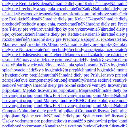
diely pre Redukcie
Kolená
Náhradné diely pre Kolená
T-kusy
Náhradné
diely pre Prechody a spojenia, rozoberateľné
Zátky
Náhradné diely pr
nástenky
Systémové tesnenia
Súpravy skrutiek pre prírubové spoje
Geb
pre Redukcie
Kolená
Náhradné diely pre Kolená
T-kusy
Náhradné diely
prechody
Prechody a spojenia, rozoberateľné
Náhradné diely pre Prech
pre T-kusy pre vykurovanie
Prípojky pre vykurovanie
Náhradné diely 
Spojky
Redukcie
Náhradné diely pre Redukcie
Kolená
Náhradné diely 
rozoberateľné
Náhradné diely pre Prechody a spojenia, rozoberateľné
Mapress meď, modré FKM
Spojky
Náhradné diely pre Spojky
Redukc
diely pre Nerozoberateľné prechody
Prechody a spojenia, rozoberateľ
diely pre Príslušenstvo pre Geberit Mapress meď
Izolácie pre nástenky
tesnenia
Súpravy skrutiek pre prírubové spoje
Hygienický systém Gebe
dosky
Splachovacie nádržky a ovládania splachovania WC s hygieni
splachovacie nádržky s hygienickým prepláchnutím
Hygienické mont
s hygienickým prepláchnutím
Náhradné diely pre Príslušenstvo pre s
zdroje
Sieťové komponenty
Potrubné armatúry
Priame sedlové ventily
N
sedlové ventily
Náhradné diely pre Šikmé sedlové ventily
S lisovanými
prípojkami Mepla
S lisovanými prípojkami Mapress
Náhradné diely pr
lisovanými prípojkami FlowFit
S lisovanými prípojkami Mepla
Náhrad
lisovanými prípojkami Mapress, modré FKM
Guľové kohúty pre pod
lisovanými prípojkami FlowFit
S lisovanými prípojkami Mepla
Náhrad
Compact
Náhradné diely pre S prípojkami Compact
S lisovanými príp
prípojkami
Spätné ventily
Náhradné diely pre Spätné ventily
S lisovan
Úseky vodomeru pre podomietkovú montáž
So závitovými prípojkam
podlahové vykurovanie
Kanalizačné systémy budov
Geberit Silent-db