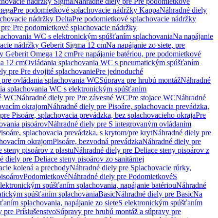
chovacie nádržky Sigma
Náhradné diely pre Pre podomietkové
mega
Pre podomietkové splachovacie nádržky Kappa
Náhradné diely
chovacie nádržky Delta
Pre podomietkové splachovacie nádržky
 pre Pre podomietkové splachovacie nádržky
plachovania WC s elektronickým spúšťaním splachovania
Na napájanie
vacie nádržky Geberit Sigma 12 cm
Na napájanie zo siete, pre
žky Geberit Omega 12 cm
Pre napájanie batériou, pre podomietkové
ma 12 cm
Ovládania splachovania WC s pneumatickým spúšťaním
ly pre Pre dvojité splachovanie
Pre jednoduché
o pre ovládania splachovania WC
Súprava pre hrubú montáž
Náhradné
nia splachovania WC s elektronickým spúšťaním
né WC
Náhradné diely pre Pre závesné WC
Pre stojace WC
Náhradné
hovacím okrajom
Náhradné diely pre Pisoáre, splachovacia prevádzka,
pre Pisoáre, splachovacia prevádzka, bez splachovacieho okraja
Pre
ovania pisoárov
Náhradné diely pre S integrovaným ovládaním
isoáre, splachovacia prevádzka, s krytom/pre kryt
Náhradné diely pre
chovacím okrajom
Pisoáre, bezvodná prevádzka
Náhradné diely pre
e steny pisoárov z plastu
Náhradné diely pre Deliace steny pisoárov z
 diely pre Deliace steny pisoárov zo sanitárnej
acie kolená a prechody
Náhradné diely pre Splachovacie rúrky,
pisoárov
Podomietkové
Náhradné diely pre Podomietkové
S
lektronickým spúšťaním splachovania, napájanie batériou
Náhradné
atickým spúšťaním splachovania
Basic
Náhradné diely pre Basic
Na
ťaním splachovania, napájanie zo siete
S elektronickým spúšťaním
 pre Príslušenstvo
Súpravy pre hrubú montáž a súpravy pre