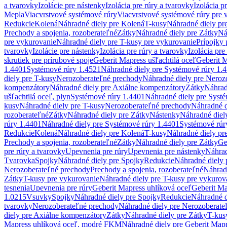
a tvarovky
Izolácie pre nástenky
Izolácia pre rúry a tvarovky
Izolácia p
Mepla
Viacvrstvové systémové rúry
Viacvrstvové systémové rúry pre 
Redukcie
Kolená
Náhradné diely pre Kolená
T-kusy
Náhradné diely pr
Prechody a spojenia, rozoberateľné
Zátky
Náhradné diely pre Zátky
Ná
pre vykurovanie
Náhradné diely pre T-kusy pre vykurovanie
Prípojky 
tvarovky
Izolácie pre nástenky
Izolácia pre rúry a tvarovky
Izolácia pre
skrutiek pre prírubové spoje
Geberit Mapress ušľachtilá oceľ
Geberit M
1.4401
Systémové rúry 1.4521
Náhradné diely pre Systémové rúry 1.
diely pre T-kusy
Nerozoberateľné prechody
Náhradné diely pre Neroz
kompenzátory
Náhradné diely pre Axiálne kompenzátory
Zátky
Náhrad
ušľachtilá oceľ, plyn
Systémové rúry 1.4401
Náhradné diely pre Syst
kusy
Náhradné diely pre T-kusy
Nerozoberateľné prechody
Náhradné d
rozoberateľné
Zátky
Náhradné diely pre Zátky
Nástenky
Náhradné diel
rúry 1.4401
Náhradné diely pre Systémové rúry 1.4401
Systémové rúr
Redukcie
Kolená
Náhradné diely pre Kolená
T-kusy
Náhradné diely pr
Prechody a spojenia, rozoberateľné
Zátky
Náhradné diely pre Zátky
Ge
pre rúry a tvarovky
Upevnenia pre rúry
Upevnenia pre nástenky
Náhrad
Tvarovka
Spojky
Náhradné diely pre Spojky
Redukcie
Náhradné diely 
Nerozoberateľné prechody
Prechody a spojenia, rozoberateľné
Náhradn
Zátky
T-kusy pre vykurovanie
Náhradné diely pre T-kusy pre vykurov
tesnenia
Upevnenia pre rúry
Geberit Mapress uhlíková oceľ
Geberit Ma
1.0215
Vsuvky
Spojky
Náhradné diely pre Spojky
Redukcie
Náhradné d
tvarovky
Nerozoberateľné prechody
Náhradné diely pre Nerozoberate
diely pre Axiálne kompenzátory
Zátky
Náhradné diely pre Zátky
T-kus
Mapress uhlíková oceľ, modré FKM
Náhradné diely pre Geberit Map