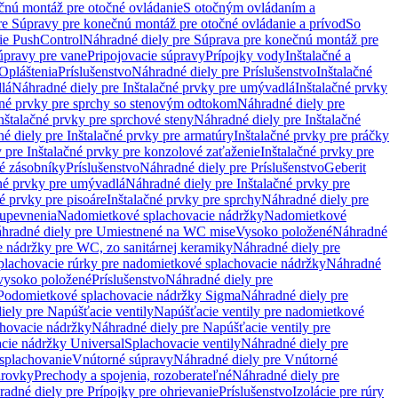
čnú montáž pre otočné ovládanie
S otočným ovládaním a
re Súpravy pre konečnú montáž pre otočné ovládanie a prívod
So
ie PushControl
Náhradné diely pre Súprava pre konečnú montáž pre
úpravy pre vane
Pripojovacie súpravy
Prípojky vody
Inštalačné a
Opláštenia
Príslušenstvo
Náhradné diely pre Príslušenstvo
Inštalačné
lá
Náhradné diely pre Inštalačné prvky pre umývadlá
Inštalačné prvky
čné prvky pre sprchy so stenovým odtokom
Náhradné diely pre
nštalačné prvky pre sprchové steny
Náhradné diely pre Inštalačné
é diely pre Inštalačné prvky pre armatúry
Inštalačné prvky pre práčky
 pre Inštalačné prvky pre konzolové zaťaženie
Inštalačné prvky pre
né zásobníky
Príslušenstvo
Náhradné diely pre Príslušenstvo
Geberit
čné prvky pre umývadlá
Náhradné diely pre Inštalačné prvky pre
é prvky pre pisoáre
Inštalačné prvky pre sprchy
Náhradné diely pre
 upevnenia
Nadomietkové splachovacie nádržky
Nadomietkové
hradné diely pre Umiestnené na WC mise
Vysoko položené
Náhradné
 nádržky pre WC, zo sanitárnej keramiky
Náhradné diely pre
plachovacie rúrky pre nadomietkové splachovacie nádržky
Náhradné
 vysoko položené
Príslušenstvo
Náhradné diely pre
Podomietkové splachovacie nádržky Sigma
Náhradné diely pre
iely pre Napúšťacie ventily
Napúšťacie ventily pre nadomietkové
chovacie nádržky
Náhradné diely pre Napúšťacie ventily pre
acie nádržky Universal
Splachovacie ventily
Náhradné diely pre
 splachovanie
Vnútorné súpravy
Náhradné diely pre Vnútorné
arovky
Prechody a spojenia, rozoberateľné
Náhradné diely pre
adné diely pre Prípojky pre ohrievanie
Príslušenstvo
Izolácie pre rúry