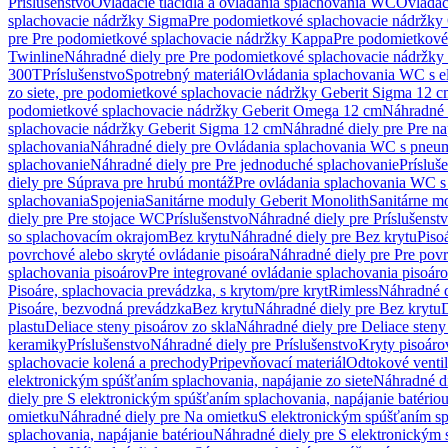
Príslušenstvo
Ovládacie tlačidlá a ovládania splachovania WC
Ovládaci
splachovacie nádržky Sigma
Pre podomietkové splachovacie nádržk
pre Pre podomietkové splachovacie nádržky Kappa
Pre podomietkové
Twinline
Náhradné diely pre Pre podomietkové splachovacie nádržky
300T
Príslušenstvo
Spotrebný materiál
Ovládania splachovania WC s e
zo siete, pre podomietkové splachovacie nádržky Geberit Sigma 12 
podomietkové splachovacie nádržky Geberit Omega 12 cm
Náhradné 
splachovacie nádržky Geberit Sigma 12 cm
Náhradné diely pre Pre n
splachovania
Náhradné diely pre Ovládania splachovania WC s pneu
splachovanie
Náhradné diely pre Pre jednoduché splachovanie
Prísluš
diely pre Súprava pre hrubú montáž
Pre ovládania splachovania WC s
splachovania
Spojenia
Sanitárne moduly Geberit Monolith
Sanitárne m
diely pre Pre stojace WC
Príslušenstvo
Náhradné diely pre Príslušenst
so splachovacím okrajom
Bez krytu
Náhradné diely pre Bez krytu
Piso
povrchové alebo skryté ovládanie pisoára
Náhradné diely pre Pre povr
splachovania pisoárov
Pre integrované ovládanie splachovania pisoár
Pisoáre, splachovacia prevádzka, s krytom/pre kryt
Rimless
Náhradné d
Pisoáre, bezvodná prevádzka
Bez krytu
Náhradné diely pre Bez krytu
D
plastu
Deliace steny pisoárov zo skla
Náhradné diely pre Deliace steny
keramiky
Príslušenstvo
Náhradné diely pre Príslušenstvo
Kryty pisoáro
splachovacie kolená a prechody
Pripevňovací materiál
Odtokové venti
elektronickým spúšťaním splachovania, napájanie zo siete
Náhradné di
diely pre S elektronickým spúšťaním splachovania, napájanie batério
omietku
Náhradné diely pre Na omietku
S elektronickým spúšťaním spl
splachovania, napájanie batériou
Náhradné diely pre S elektronickým 