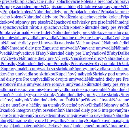
e prestavbu
Splachovacie rúrky, splachovacie kolená a prechody
Súpravy
Prípojky zariadení pre WC, pisoáre a bidety
Odtokové súpravy pre WC 
ky
Pripájacie kolená
Náhradné diely pre Pripájacie kolená
Pripájacia rúra
acieho kolena
Náhradné diely pre Predĺženia splachovacieho kolena
Príp
dtokové súpravy pre pisoáre
Zápachové uzávierky pre pisoáre
Náhradné 
a splachovacích rúrok a splachovacích kolien
Náhradné diely pre Predĺž
dtokové armatúry pre bidety
Náhradné diely pre Odtokové armatúry pr
ie miesto
Umývadlá
Umývadlá
Náhradné diely pre Umývadlá
Dvojité 
ku
Náhradné diely pre Umývadlá na dosku
Malé umývadlá
Náhradné die
dlá
Náhradné diely pre Zápustné umývadlá
Vstavané umývadlá
Náhradn
vadlá
Umývadlové žľaby
Náhradné diely pre Umývadlové žľaby
Ďalši
ky
Výlevky
Náhradné diely pre Výlevky
Viacúčelové drezy
Náhradné die
a
Polostĺpy
Náhradné diely pre Polostĺpy
Príslušenstvo
Kryt odtoku
Držiak
e Súpravy malého umývadla so skrinkou
Súpravy umývadla so skrinkou
tkového umývadla so skrinkou
Kúpeľňový nábytok
Skrinky pod umýva
né diely pre Pre umývadlá
Pre dvojité umývadlá
Náhradné diely pre Pre
re rohové malé umývadlá
Pre rohové umývadlá
Náhradné diely pre Pre 
dlo na dosku, tvar misy
Pre umývadlo na dosku, pravouhlé
Náhradné di
e bočné skrinky
Vysoké skrinky
Náhradné diely pre Vysoké skrinky
Stre
peľňový nábytok
Náhradné diely pre Ďalší kúpeľňový nábytok
Nástenné
ak na uteráky a háčiky na uteráky
Svetelné prvky
Držadlá
Súpravy nôh
M
Zrkadlo
S integrovaným osvetlením
Náhradné diely pre S integrovaným 
y pre S integrovaným osvetlením
Bez integrovaného osvetlenia
Náhradné
atúry
Náhradné diely pre Umývadlové armatúry
Stojančekové, napájanie
, napájanie batériou
Stojančekové, napájanie generátorom
Náhradné die