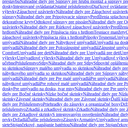
prestavbu
Náhradné diely pre Súpravy pre hrubú montáž a súpravy pr
dosky
Integrované ovládania
Ostatné príslušenstvo
Diaľkové ovládanie
výlevky
Zápachové uzávierky
Náhradné diely pre Zápachové uzávier
súpravy
Náhradné diely pre Pripojovacie súpravy
Predĺženia splachov
dekoratívne kryty
Odtokové súpravy pre pisoáre
Náhradné diely pre O
uzávierky
Náhradné diely pre Rúrkové zápachové uzávierky
Predĺženi
hrdlom
Náhradné diely pre Pripájacia rúra s hrdlom
Tesniace manžety
O
zápachové uzávierky
Pripájacia rúra s hrdlom
Prípojky
Tesnenia
Umývac
umývadlá
Náhradné diely pre Nábytkové umývadlá
Umývadlá na dos
umývadlá
Náhradné diely pre Polozápustné umývadlá
Zápustné umýva
Comfort
Umývadlá pre deti
Náhradné diely pre Umývadlá pre deti
Umý
výlevky
Umývadlové výlevky
Náhradné diely pre Umývadlové výlev
učebne
Príslušenstvo
Stĺpy
Náhradné diely pre Stĺpy
Stĺpovité oplášteni
so skrinkou
Súpravy malého umývadla so skrinkou
Náhradné diely pr
nábytkového umývadla so skrinkou
Náhradné diely pre Súpravy náby
umývadlá
Náhradné diely pre Pre malé umývadlá
Pre umývadlá
Náhrad
nábytkové umývadlá
Pre rohové malé umývadlá
Náhradné diely pre P
dosky
Pre umývadlo na dosku, tvar misy
Náhradné diely pre Pre umýva
diely pre Bočné skrinky
Nízke bočné skrinky
Náhradné diely pre Nízk
skrinky
Závesné skrinky
Náhradné diely pre Závesné skrinky
Ďalší kú
diely pre Príslušenstvo
Priehradky do zásuvky a organizačné boxy
Drži
príslušenstvo
Zrkadlá a zrkadlové skrinky
Zrkadlo
Náhradné diely pre 
diely pre Zrkadlové skrinky
S integrovaným osvetlením
Náhradné diel
prvky
Držadlá
Ďalšie príslušenstvo
Zásuvky
Armatúry
Umývadlové arm
siete
Stojančekové, napájanie batériou
Náhradné diely pre Stojančekové