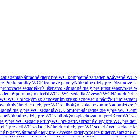
zariadenia
Náhradné diely pre WC-kompletné zariadenia
Závesné WC
N
pre Pre keramiky WC
Dizajnové panely
Náhradné diely pre Dizajnové p
sprchovacie sedadlá
Príslušenstvo
Náhradné diely pre Príslušenstvo
Pre W
iadenia
Spotrebný materiál
WC a WC sedadlá
Závesné WC
Náhradné di
e WC
WC s hlbokým splachovaním pre splachovaciu nádržku umiestne
ovaním
Náhradné diely pre WC s hlbokým splachovaním
Nadomietkové 
radné diely pre WC sedadlá
WC Comfort
Náhradné diely pre WC Comf
žené
Náhradné diely pre WC s hlbokým splachovaním predĺžené
WC sed
iely pre WC sedacie kruhy
WC pre deti
Náhradné diely pre WC pre deti
dlá pre deti
WC sedadlá
Náhradné diely pre WC sedadlá
WC sedacie k
né bidety
Náhradné diely pre Závesné bidety
Stojace bidety
Náhradné die