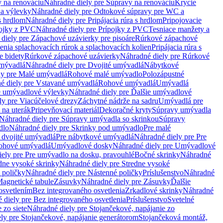
 na renováciu
Náhradné diely pre Súpravy na renováciu
Krycie
a výlevky
Náhradné diely pre Odtokové súpravy pre WC a
 s hrdlom
Náhradné diely pre Pripájacia rúra s hrdlom
Pripojovacie
ojky z PVC
Náhradné diely pre Prípojky z PVC
Tesniace manžety a
diely pre Zápachové uzávierky pre pisoáre
Rúrkové zápachové
enia splachovacích rúrok a splachovacích kolien
Pripájacia rúra s
e bidety
Rúrkové zápachové uzávierky
Náhradné diely pre Rúrkové
umývadlá
Náhradné diely pre Dvojité umývadlá
Nábytkové
ly pre Malé umývadlá
Rohové malé umývadlo
Polozápustné
é diely pre Vstavané umývadlá
Rohové umývadlá
Umývadlá
e umývadlové výlevky
Náhradné diely pre Ďalšie umývadlové
ly pre Viacúčelové drezy
Záchytné nádrže na sadru
Umývadlá pre
 na uterák
Pripevňovací materiál
Dekoračné kryty
Súpravy umývadla
Náhradné diely pre Súpravy umývadla so skrinkou
Súpravy
dlo
Náhradné diely pre Skrinky pod umývadlo
Pre malé
 dvojité umývadlá
Pre nábytkové umývadlá
Náhradné diely pre Pre
rohové umývadlá
Umývadlové dosky
Náhradné diely pre Umývadlové
ely pre Pre umývadlo na dosku, pravouhlé
Bočné skrinky
Náhradné
dne vysoké skrinky
Náhradné diely pre Stredne vysoké
 poličky
Náhradné diely pre Nástenné poličky
Príslušenstvo
Náhradné
agnetické tabule
Zásuvky
Náhradné diely pre Zásuvky
Ďalšie
osvetlením
Bez integrovaného osvetlenia
Zrkadlové skrinky
Náhradné
 diely pre Bez integrovaného osvetlenia
Príslušenstvo
Svetelné
 zo siete
Náhradné diely pre Stojančekové, napájanie zo
ly pre Stojančekové, napájanie generátorom
Stojančeková montáž,