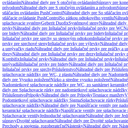
ovládaním
Náhradné diely pre S otočným ovládaním
Súpravy pre kone
prívodom
Náhradné diely pre S otočným ovládaním a prívodom
Súpra
stláčacím ovládaním PushControl
Náhradné diely pre So stláčacím o
stláčacie ovládanie PushControl
So zátkou odtokového ventilu
Náhradn
splachovacie systémy
Geberit Duofix
Systémové steny
Náhradné diely 
prvky
Náhradné diely pre Inštalačné prvky
Inštalačné prvky pre WC
Ná
pre bidety
Náhradné diely pre Inštalačné prvky pre bidety
Inštalačné p
Inštalačné prvky pre sprchy so stenovým odtokom
Inštalačné prvky pr
prvky pre sprchové steny
Inštalačné prvky pre výlevky
Náhradné diely
a umývačky riadu
Náhradné diely pre Inštalačné prvky pre práčky a 
drezy
Náhradné diely pre Inštalačné prvky pre drezy
Inštalačné prvky 
Kombifix
Inštalačné prvky
Náhradné diely pre Inštalačné prvky
Inštal
umývadlá
Inštalačné prvky pre bidety
Náhradné diely pre Inštalačné pr
Inštalačné prvky pre sprchy
Príslušenstvo
Náhradné diely pre Príslušen
splachovacie nádržky pre WC, z plastu
Náhradné diely pre Nadomietk
diely pre Vysoko položené
Nízko a stredne vysoko položené
Náhradné 
Nadomietkové splachovacie nádržky pre WC, zo sanitárnej keramiky
diely pre Splachovacie rúrky pre nadomietkové splachovacie nádržky
Príslušenstvo
Prípojky
Náhradné diely pre Prípojky
Tesniace manžety
V
Podomietkové splachovacie nádržky Sigma
Splachovacie rúrky
Príslu
splachovacie nádržky
Náhradné diely pre Napúšťacie ventily pre nad
keramické splachovacie nádržky
Napúšťacie ventily pre splachovacie
Splachovacie ventily
Jednoduché splachovanie
Náhradné diely pre Je
súpravy
Dvojité splachovanie
Náhradné diely pre Dvojité splachovani
Prechody a spojenia, rozoberateľné
Nástenky
Náhradné diely pre Nás