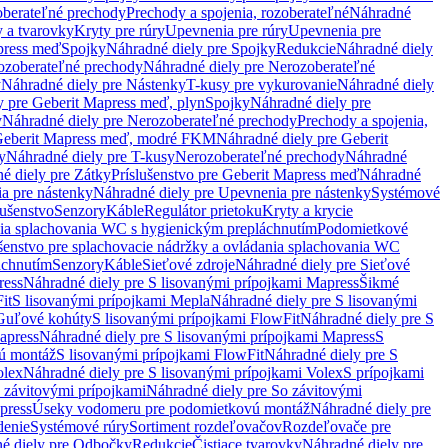
oberateľné prechody
Prechody a spojenia, rozoberateľné
Náhradné
y a tvarovky
Kryty pre rúry
Upevnenia pre rúry
Upevnenia pre
press meď
Spojky
Náhradné diely pre Spojky
Redukcie
Náhradné diely
ozoberateľné prechody
Náhradné diely pre Nerozoberateľné
y
Náhradné diely pre Nástenky
T-kusy pre vykurovanie
Náhradné diely
y pre Geberit Mapress meď, plyn
Spojky
Náhradné diely pre
y
Náhradné diely pre Nerozoberateľné prechody
Prechody a spojenia,
eberit Mapress meď, modré FKM
Náhradné diely pre Geberit
y
Náhradné diely pre T-kusy
Nerozoberateľné prechody
Náhradné
é diely pre Zátky
Príslušenstvo pre Geberit Mapress meď
Náhradné
a pre nástenky
Náhradné diely pre Upevnenia pre nástenky
Systémové
lušenstvo
Senzory
Káble
Regulátor prietoku
Kryty a krycie
nia splachovania WC s hygienickým prepláchnutím
Podomietkové
ušenstvo pre splachovacie nádržky a ovládania splachovania WC
áchnutím
Senzory
Káble
Sieťové zdroje
Náhradné diely pre Sieťové
ress
Náhradné diely pre S lisovanými prípojkami Mapress
Šikmé
it
S lisovanými prípojkami Mepla
Náhradné diely pre S lisovanými
 Guľové kohúty
S lisovanými prípojkami FlowFit
Náhradné diely pre S
apress
Náhradné diely pre S lisovanými prípojkami Mapress
S
ú montáž
S lisovanými prípojkami FlowFit
Náhradné diely pre S
olex
Náhradné diely pre S lisovanými prípojkami Volex
S prípojkami
 závitovými prípojkami
Náhradné diely pre So závitovými
press
Úseky vodomeru pre podomietkovú montáž
Náhradné diely pre
denie
Systémové rúry
Sortiment rozdeľovačov
Rozdeľovače pre
é diely pre Odbočky
Redukcie
Čistiace tvarovky
Náhradné diely pre