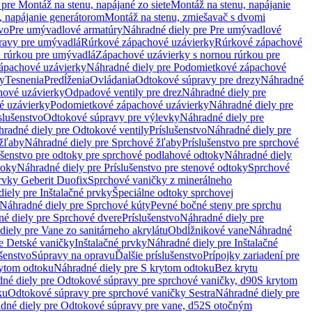
pre Montáž na stenu, napájané zo siete
Montáž na stenu, napájanie
, napájanie generátorom
Montáž na stenu, zmiešavač s dvomi
vo
Pre umývadlové armatúry
Náhradné diely pre Pre umývadlové
ravy pre umývadlá
Rúrkové zápachové uzávierky
Rúrkové zápachové
u rúrkou pre umývadlá
Zápachové uzávierky s nornou rúrkou pre
ápachové uzávierky
Náhradné diely pre Podomietkové zápachové
ky
Tesnenia
Predĺženia
Ovládania
Odtokové súpravy pre drezy
Náhradné
ové uzávierky
Odpadové ventily pre drez
Náhradné diely pre
é uzávierky
Podomietkové zápachové uzávierky
Náhradné diely pre
slušenstvo
Odtokové súpravy pre výlevky
Náhradné diely pre
radné diely pre Odtokové ventily
Príslušenstvo
Náhradné diely pre
žľaby
Náhradné diely pre Sprchové žľaby
Príslušenstvo pre sprchové
ušenstvo pre odtoky pre sprchové podlahové odtoky
Náhradné diely
toky
Náhradné diely pre Príslušenstvo pre stenové odtoky
Sprchové
prvky Geberit Duofix
Sprchové vaničky z minerálneho
iely pre Inštalačné prvky
Špeciálne odtoky sprchovej
Náhradné diely pre Sprchové kúty
Pevné bočné steny pre sprchu
é diely pre Sprchové dvere
Príslušenstvo
Náhradné diely pre
iely pre Vane zo sanitárneho akrylátu
Obdĺžnikové vane
Náhradné
e Detské vaničky
Inštalačné prvky
Náhradné diely pre Inštalačné
ušenstvo
Súpravy na opravu
Ďalšie príslušenstvo
Prípojky zariadení pre
ytom odtoku
Náhradné diely pre S krytom odtoku
Bez krytu
né diely pre Odtokové súpravy pre sprchové vaničky, d90
S krytom
ku
Odtokové súpravy pre sprchové vaničky Sestra
Náhradné diely pre
dné diely pre Odtokové súpravy pre vane, d52
S otočným