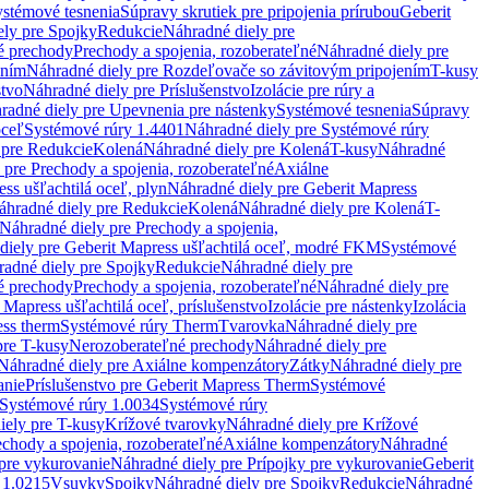
stémové tesnenia
Súpravy skrutiek pre pripojenia prírubou
Geberit
ely pre Spojky
Redukcie
Náhradné diely pre
é prechody
Prechody a spojenia, rozoberateľné
Náhradné diely pre
ením
Náhradné diely pre Rozdeľovače so závitovým pripojením
T-kusy
stvo
Náhradné diely pre Príslušenstvo
Izolácie pre rúry a
radné diely pre Upevnenia pre nástenky
Systémové tesnenia
Súpravy
oceľ
Systémové rúry 1.4401
Náhradné diely pre Systémové rúry
 pre Redukcie
Kolená
Náhradné diely pre Kolená
T-kusy
Náhradné
 pre Prechody a spojenia, rozoberateľné
Axiálne
ss ušľachtilá oceľ, plyn
Náhradné diely pre Geberit Mapress
áhradné diely pre Redukcie
Kolená
Náhradné diely pre Kolená
T-
Náhradné diely pre Prechody a spojenia,
diely pre Geberit Mapress ušľachtilá oceľ, modré FKM
Systémové
adné diely pre Spojky
Redukcie
Náhradné diely pre
é prechody
Prechody a spojenia, rozoberateľné
Náhradné diely pre
 Mapress ušľachtilá oceľ, príslušenstvo
Izolácie pre nástenky
Izolácia
ess therm
Systémové rúry Therm
Tvarovka
Náhradné diely pre
pre T-kusy
Nerozoberateľné prechody
Náhradné diely pre
Náhradné diely pre Axiálne kompenzátory
Zátky
Náhradné diely pre
anie
Príslušenstvo pre Geberit Mapress Therm
Systémové
Systémové rúry 1.0034
Systémové rúry
iely pre T-kusy
Krížové tvarovky
Náhradné diely pre Krížové
echody a spojenia, rozoberateľné
Axiálne kompenzátory
Náhradné
 pre vykurovanie
Náhradné diely pre Prípojky pre vykurovanie
Geberit
 1.0215
Vsuvky
Spojky
Náhradné diely pre Spojky
Redukcie
Náhradné