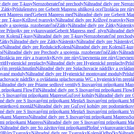
 diely pre T-kusy
Nerozoberateľné prechody
Náhradné diely pre Neroz
e Zátky
Príslušenstvo pre Geberit Mapress uhlíková oceľ
Izolácia pre rúr
erit Mapress meď
Geberit Mapress meď
Náhradné diely pre Geberit Ma
 pre T-kusy
Krížové tvarovky
Náhradné diely pre Krížové tvarovky
Ner
ody a spojenia, rozoberateľné
Zátky
Náhradné diely pre Zátky
Nástenk
pre Prípojky pre vykurovanie
Geberit Mapress meď, plyn
Náhradné diel
pre Kolená
T-kusy
Náhradné diely pre T-kusy
Nerozoberateľné prechod
Zátky
Náhradné diely pre Zátky
Nástenky
Náhradné diely pre Nástenky
G
ie
Náhradné diely pre Redukcie
Kolená
Náhradné diely pre Kolená
T-kus
né
Náhradné diely pre Prechody a spojenia, rozoberateľné
Zátky
Náhradn
Izolácia pre rúry a tvarovky
Kryty pre rúry
Upevnenia pre rúry
Upevneni
rit
Hygienické preplachy
Náhradné diely pre Hygienické preplachy
Prís
ckým prepláchnutím
Náhradné diely pre Splachovacie nádržky a ovláda
ované moduly
Náhradné diely pre Hygienické montované moduly
Prísl
plachovacie nádržky a ovládania splachovania WC s hygienickým prepl
áhradné diely pre Priame sedlové ventily
S lisovanými prípojkami Map
 prípojkami FlowFit
Náhradné diely pre S lisovanými prípojkami FlowF
e S lisovanými prípojkami Mapress
Guľové kohúty
Náhradné diely pre
né diely pre S lisovanými prípojkami Mepla
S lisovanými prípojkami M
omietkovú montáž
Náhradné diely pre Guľové kohúty pre podomietkov
né diely pre S lisovanými prípojkami Mepla
S lisovanými prípojkami V
ojkami Mapress
Náhradné diely pre S lisovanými prípojkami Mapress
So
ými prípojkami Mapress
Náhradné diely pre S lisovanými prípojkami Ma
i
Náhradné diely pre So závitovými prípojkami
Plošné vykurovanie/chla
20
Rúry
Tvarovky
Náhradné diely pre Tvarovky
Kolená
Odbočky
Náhradn