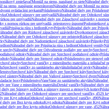
dnopákový zmiešavač
Montáž na stenu, napájané zo siete
Náhradné diely 
ž na stenu, napájanie generátorom
Náhradné diely pre Montáž na stenu
s dvomi ovládacími prvkami
Príslušenstvo
Náhradné diely pre Príslušenst
evku
Odtokové súpravy pre umývadlá
Náhradné diely pre Odtokové súp
rúrkou pre umývadlá
Náhradné diely pre Zápachové uzávierky s norno
ky s nornou rúrkou pre umývadlá, priestorovo úsporné
Podomietkové z
ývadlá
Pripájacia rúra s hrdlom
Kryty
Prípojky
Náhradné diely pre Prípoj
áhradné diely pre Rúrkové zápachové uzávierky
Dvojkomorové zápach
je
Náhradné diely pre Odtokové súpravy pre prístroje
Rúrkové zápachov
rky
Náhradné diely pre Nadomietkové zápachové uzávierky
Prípojky
Prí
 hrdlom
Náhradné diely pre Pripájacia rúra s hrdlom
Odtokové ventily
Náh
e sprchy
Náhradné diely pre Odvodnenie podlahy pre sprchy
Sprchové 
podlahové odtoky
Náhradné diely pre Sprchové podlahové odtoky
Prísl
odtoky
Náhradné diely pre Stenové odtoky
Príslušenstvo pre stenové od
rchové plochy
Sprchové vaničky z minerálneho materiálu a inštalačné 
lu
Sprchové vaničky zo sanitárneho akrylátu
Inštalačné prvky
Náhradné d
ušenstvo
Sprchové kúty
Náhradné diely pre Sprchové kúty
Sprchové kúty
ové zásteny
Náhradné diely pre Vaňové zásteny
Sprchové dvere
Náhradn
ladacie boxy
Príslušenstvo
Vane
Vane zo sanitárneho akrylátu
Náhradné d
ely pre Vane z minerálneho materiálu
Detské vaničky
Náhradné diely pr
diely pre Súpravy nožičiek a súpravy traverz a stenových kotiev
Prísl
52
Náhradné diely pre Odtokové súpravy pre sprchové vaničky, d52
S kr
ly pre Kryt odtoku
Odtokové súpravy pre sprchové vaničky, d90
Náhrad
 diely pre Bez krytu odtoku
Kryt odtoku
Náhradné diely pre Kryt odto
adné diely pre Bez krytu odtoku
Odtokové súpravy pre vane, d52
Náhra