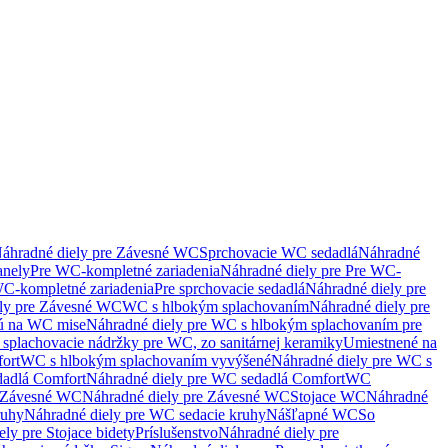
áhradné diely pre Závesné WC
Sprchovacie WC sedadlá
Náhradné
anely
Pre WC-kompletné zariadenia
Náhradné diely pre Pre WC-
C-kompletné zariadenia
Pre sprchovacie sedadlá
Náhradné diely pre
ely pre Závesné WC
WC s hlbokým splachovaním
Náhradné diely pre
nú na WC mise
Náhradné diely pre WC s hlbokým splachovaním pre
splachovacie nádržky pre WC, zo sanitárnej keramiky
Umiestnené na
ort
WC s hlbokým splachovaním vyvýšené
Náhradné diely pre WC s
adlá Comfort
Náhradné diely pre WC sedadlá Comfort
WC
Závesné WC
Náhradné diely pre Závesné WC
Stojace WC
Náhradné
ruhy
Náhradné diely pre WC sedacie kruhy
Nášľapné WC
So
ly pre Stojace bidety
Príslušenstvo
Náhradné diely pre