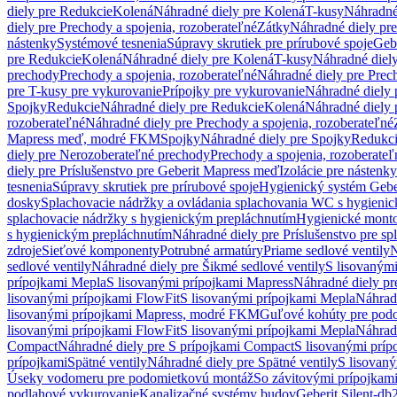
diely pre Redukcie
Kolená
Náhradné diely pre Kolená
T-kusy
Náhradné
diely pre Prechody a spojenia, rozoberateľné
Zátky
Náhradné diely pr
nástenky
Systémové tesnenia
Súpravy skrutiek pre prírubové spoje
Geb
pre Redukcie
Kolená
Náhradné diely pre Kolená
T-kusy
Náhradné diely
prechody
Prechody a spojenia, rozoberateľné
Náhradné diely pre Prech
pre T-kusy pre vykurovanie
Prípojky pre vykurovanie
Náhradné diely 
Spojky
Redukcie
Náhradné diely pre Redukcie
Kolená
Náhradné diely 
rozoberateľné
Náhradné diely pre Prechody a spojenia, rozoberateľné
Mapress meď, modré FKM
Spojky
Náhradné diely pre Spojky
Redukc
diely pre Nerozoberateľné prechody
Prechody a spojenia, rozoberateľ
diely pre Príslušenstvo pre Geberit Mapress meď
Izolácie pre nástenky
tesnenia
Súpravy skrutiek pre prírubové spoje
Hygienický systém Gebe
dosky
Splachovacie nádržky a ovládania splachovania WC s hygieni
splachovacie nádržky s hygienickým prepláchnutím
Hygienické mont
s hygienickým prepláchnutím
Náhradné diely pre Príslušenstvo pre s
zdroje
Sieťové komponenty
Potrubné armatúry
Priame sedlové ventily
N
sedlové ventily
Náhradné diely pre Šikmé sedlové ventily
S lisovanými
prípojkami Mepla
S lisovanými prípojkami Mapress
Náhradné diely pr
lisovanými prípojkami FlowFit
S lisovanými prípojkami Mepla
Náhrad
lisovanými prípojkami Mapress, modré FKM
Guľové kohúty pre pod
lisovanými prípojkami FlowFit
S lisovanými prípojkami Mepla
Náhrad
Compact
Náhradné diely pre S prípojkami Compact
S lisovanými príp
prípojkami
Spätné ventily
Náhradné diely pre Spätné ventily
S lisovan
Úseky vodomeru pre podomietkovú montáž
So závitovými prípojkam
podlahové vykurovanie
Kanalizačné systémy budov
Geberit Silent-db