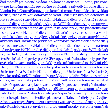
čnú montáž pre otočné ovládanie
Náhradné diely pre Súpravy pre kone
vy pre konečnú montáž pre otočné ovládanie a prívod
Náhradné diely p
vládaním PushControl
Súprava pre konečnú montáž pre stláčacie ovládan
é diely pre So zátkou odtokového ventilu
Príslušenstvo pre odtokové s
pre Systémové steny
Nosné systémy
Náhradné diely pre Nosné systémy
hradné diely pre Inštalačné prvky pre WC
Inštalačné prvky pre umývad
rvky pre pisoáre
Náhradné diely pre Inštalačné prvky pre pisoáre
Inštala
e sprchy a vane
Náhradné diely pre Inštalačné prvky pre sprchy a vane
I
 pre Inštalačné prvky pre výlevky
Inštalačné prvky pre armatúry
Náhradn
umývačky riadu
Inštalačné prvky pre konzolové zaťaženie
Náhradné diely
pre nástenné zásobníky
Náhradné diely pre Inštalačné prvky pre násten
ačné prvky pre WC
Náhradné diely pre Inštalačné prvky pre WC
Inštala
vky pre bidety
Inštalačné prvky pre pisoáre
Náhradné diely pre Inštalačn
stvo
Pre inštalačné prvky pre WC
Pre upevnenia
Náhradné diely pre Pre
ové splachovacie nádržky pre WC, z plastu
Umiestnené na WC mise
Ná
diely pre Nízko a stredne vysoko položené
Nadomietkové splachovacie
Umiestnené na WC mise
Náhradné diely pre Umiestnené na WC mise
S
Vysoko položené
Náhradné diely pre Vysoko položené
Nízko a stredne
suvky, ružice a diely proti vzdutiu
Podomietkové splachovacie nádržky
šenstvo
Napúšťacie a splachovacie ventily
Napúšťacie ventily
Náhradné d
omietkové splachovacie nádržky
Napúšťacie ventily pre keramické spla
 nádržky Universal
Náhradné diely pre Napúšťacie ventily pre splachov
dnoduché splachovanie
Dvojité splachovanie
Náhradné diely pre Dvojité
e
Zásobovacie systémy
Geberit FlowFit
Tvarovky
Náhradné diely pre Tv
tenky
Rozdeľovače so závitovým pripojením
Prípojky pre ohrievanie
Náhr