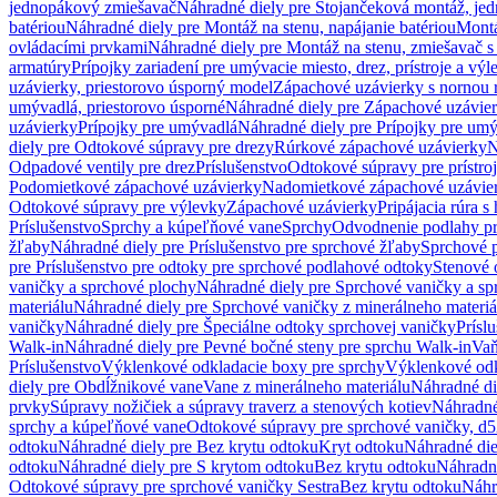
jednopákový zmiešavač
Náhradné diely pre Stojančeková montáž, je
batériou
Náhradné diely pre Montáž na stenu, napájanie batériou
Montá
ovládacími prvkami
Náhradné diely pre Montáž na stenu, zmiešavač 
armatúry
Prípojky zariadení pre umývacie miesto, drez, prístroje a výl
uzávierky, priestorovo úsporný model
Zápachové uzávierky s nornou 
umývadlá, priestorovo úsporné
Náhradné diely pre Zápachové uzávier
uzávierky
Prípojky pre umývadlá
Náhradné diely pre Prípojky pre um
diely pre Odtokové súpravy pre drezy
Rúrkové zápachové uzávierky
N
Odpadové ventily pre drez
Príslušenstvo
Odtokové súpravy pre prístro
Podomietkové zápachové uzávierky
Nadomietkové zápachové uzávie
Odtokové súpravy pre výlevky
Zápachové uzávierky
Pripájacia rúra s
Príslušenstvo
Sprchy a kúpeľňové vane
Sprchy
Odvodnenie podlahy pr
žľaby
Náhradné diely pre Príslušenstvo pre sprchové žľaby
Sprchové 
pre Príslušenstvo pre odtoky pre sprchové podlahové odtoky
Stenové 
vaničky a sprchové plochy
Náhradné diely pre Sprchové vaničky a sp
materiálu
Náhradné diely pre Sprchové vaničky z minerálneho materiá
vaničky
Náhradné diely pre Špeciálne odtoky sprchovej vaničky
Prísl
Walk-in
Náhradné diely pre Pevné bočné steny pre sprchu Walk-in
Vaň
Príslušenstvo
Výklenkové odkladacie boxy pre sprchy
Výklenkové odk
diely pre Obdĺžnikové vane
Vane z minerálneho materiálu
Náhradné di
prvky
Súpravy nožičiek a súpravy traverz a stenových kotiev
Náhradné 
sprchy a kúpeľňové vane
Odtokové súpravy pre sprchové vaničky, d
odtoku
Náhradné diely pre Bez krytu odtoku
Kryt odtoku
Náhradné die
odtoku
Náhradné diely pre S krytom odtoku
Bez krytu odtoku
Náhradné
Odtokové súpravy pre sprchové vaničky Sestra
Bez krytu odtoku
Náhr