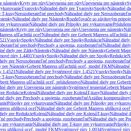
re nástenky
Kryty pre rúry
Upevnenia pre rúry
Upevnenia pre nástenky
Sy
vykurovanie
Tvarovky
Náhradné diely pre Tvarovky
Spojky
Náhradné di
e T-kusy
Nerozoberateľné prechody
Náhradné diely pre Nerozoberateľn
stenky
Náhradné diely pre Nástenky
Rozdeľovače so závitovým pripoj
pre vykurovanie
Náhradné diely pre Prípojky pre vykurovanie
Príslušen
 nástenky
Kryty pre rúry
Upevnenia pre rúry
Upevnenia pre nástenky
Náh
apress ušľachtilá oceľ
Náhradné diely pre Geberit Mapress ušľachtilá 
4521
Vsuvky
Spojky
Náhradné diely pre Spojky
Redukcie
Náhradné diely
oberateľné prechody
Prechody a spojenia, rozoberateľné
Náhradné diely
né diely pre Zátky
Nástenky
Náhradné diely pre Nástenky
Geberit Mapre
émové rúry 1.4401
Vsuvky
Spojky
Náhradné diely pre Spojky
Redukcie
N
iely pre Nerozoberateľné prechody
Prechody a spojenia, rozoberateľné
y pre Nástenky
Geberit Mapress ušľachtilá oceľ, modré FKM
Náhradné 
y 1.4521
Náhradné diely pre Systémové rúry 1.4521
Vsuvky
Spojky
Náhr
e T-kusy
Nerozoberateľné prechody
Náhradné diely pre Nerozoberateľn
berit Mapress ušľachtilá oceľ, príslušenstvo
Náhradné diely pre Geberit
né diely pre Upevnenia pre nástenky
Systémové tesnenia
Geberit Mapr
pre Redukcie
Kolená
Náhradné diely pre Kolená
T-kusy
Náhradné diely 
é diely pre Prechody a spojenia, rozoberateľné
Axiálne kompenzátory
anie
Prípojky pre vykurovanie
Náhradné diely pre Prípojky pre vykurov
press uhlíková oceľ
Náhradné diely pre Geberit Mapress uhlíková oceľ
iely pre Redukcie
Kolená
Náhradné diely pre Kolená
T-kusy
Náhradné d
ľné prechody
Prechody a spojenia, rozoberateľné
Náhradné diely pre Pr
y pre vykurovanie
Náhradné diely pre T-kusy pre vykurovanie
Prípojky
ress uhlíková oceľ, modré FKM
Systémové rúry 1.0034
Systémové rúry