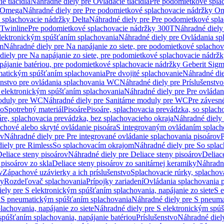
e tlačidlá
Náhradné diely pre Ovládacie tlačidlá
Pre podomietkové spla
y Omega
Náhradné diely pre Pre podomietkové splachovacie nádržky O
 splachovacie nádržky Delta
Náhradné diely pre Pre podomietkové spla
 Twinline
Pre podomietkové splachovacie nádržky 300T
Náhradné diely
lektronickým spúšťaním splachovania
Náhradné diely pre Ovládania s
cm
Náhradné diely pre Na napájanie zo siete, pre podomietkové splacho
diely pre Na napájanie zo siete, pre podomietkové splachovacie nádr
apájanie batériou, pre podomietkové splachovacie nádržky Geberit Sig
matickým spúšťaním splachovania
Pre dvojité splachovanie
Náhradné die
enstvo pre ovládania splachovania WC
Náhradné diely pre Príslušenstv
 elektronickým spúšťaním splachovania
Náhradné diely pre Pre ovláda
oduly pre WC
Náhradné diely pre Sanitárne moduly pre WC
Pre záves
vo
Spotrebný materiál
Pisoáre
Pisoáre, splachovacia prevádzka, so splac
áre, splachovacia prevádzka, bez splachovacieho okraja
Náhradné diely 
chové alebo skryté ovládanie pisoára
S integrovaným ovládaním splach
ov
Náhradné diely pre Pre integrované ovládanie splachovania pisoárov
P
iely pre Rimless
So splachovacím okrajom
Náhradné diely pre So spla
eliace steny pisoárov
Náhradné diely pre Deliace steny pisoárov
Deliac
 pisoárov zo skla
Deliace steny pisoárov zo sanitárnej keramiky
Náhradné
v
Zápachové uzávierky a ich príslušenstvo
Splachovacie rúrky, splachov
ly
Rozdeľovač splachovania
Prípojky zariadení
Ovládania splachovania 
ely pre S elektronickým spúšťaním splachovania, napájanie zo siete
S e
u
S pneumatickým spúšťaním splachovania
Náhradné diely pre S pneum
achovania, napájanie zo siete
Náhradné diely pre S elektronickým spúš
spúšťaním splachovania, napájanie batériou
Príslušenstvo
Náhradné diely