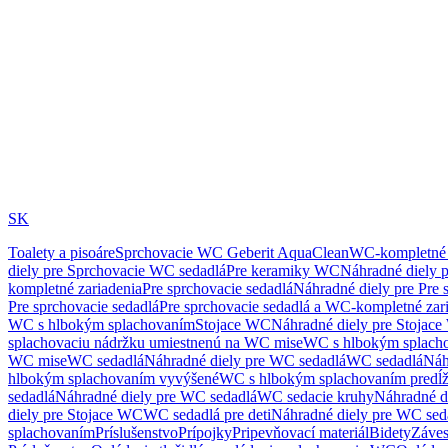
SK
Toalety a pisoáre
Sprchovacie WC Geberit AquaClean
WC-kompletné 
diely pre Sprchovacie WC sedadlá
Pre keramiky WC
Náhradné diely 
kompletné zariadenia
Pre sprchovacie sedadlá
Náhradné diely pre Pre 
Pre sprchovacie sedadlá
Pre sprchovacie sedadlá a WC-kompletné zar
WC s hlbokým splachovaním
Stojace WC
Náhradné diely pre Stojac
splachovaciu nádržku umiestnenú na WC mise
WC s hlbokým splach
WC mise
WC sedadlá
Náhradné diely pre WC sedadlá
WC sedadlá
Náh
hlbokým splachovaním vyvýšené
WC s hlbokým splachovaním predĺ
sedadlá
Náhradné diely pre WC sedadlá
WC sedacie kruhy
Náhradné d
diely pre Stojace WC
WC sedadlá pre deti
Náhradné diely pre WC seda
splachovaním
Príslušenstvo
Prípojky
Pripevňovací materiál
Bidety
Záves