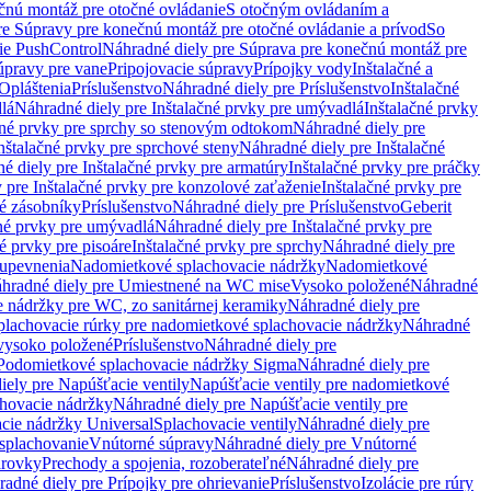
čnú montáž pre otočné ovládanie
S otočným ovládaním a
re Súpravy pre konečnú montáž pre otočné ovládanie a prívod
So
ie PushControl
Náhradné diely pre Súprava pre konečnú montáž pre
úpravy pre vane
Pripojovacie súpravy
Prípojky vody
Inštalačné a
Opláštenia
Príslušenstvo
Náhradné diely pre Príslušenstvo
Inštalačné
lá
Náhradné diely pre Inštalačné prvky pre umývadlá
Inštalačné prvky
čné prvky pre sprchy so stenovým odtokom
Náhradné diely pre
nštalačné prvky pre sprchové steny
Náhradné diely pre Inštalačné
é diely pre Inštalačné prvky pre armatúry
Inštalačné prvky pre práčky
 pre Inštalačné prvky pre konzolové zaťaženie
Inštalačné prvky pre
né zásobníky
Príslušenstvo
Náhradné diely pre Príslušenstvo
Geberit
čné prvky pre umývadlá
Náhradné diely pre Inštalačné prvky pre
é prvky pre pisoáre
Inštalačné prvky pre sprchy
Náhradné diely pre
 upevnenia
Nadomietkové splachovacie nádržky
Nadomietkové
hradné diely pre Umiestnené na WC mise
Vysoko položené
Náhradné
 nádržky pre WC, zo sanitárnej keramiky
Náhradné diely pre
plachovacie rúrky pre nadomietkové splachovacie nádržky
Náhradné
 vysoko položené
Príslušenstvo
Náhradné diely pre
Podomietkové splachovacie nádržky Sigma
Náhradné diely pre
iely pre Napúšťacie ventily
Napúšťacie ventily pre nadomietkové
chovacie nádržky
Náhradné diely pre Napúšťacie ventily pre
acie nádržky Universal
Splachovacie ventily
Náhradné diely pre
 splachovanie
Vnútorné súpravy
Náhradné diely pre Vnútorné
arovky
Prechody a spojenia, rozoberateľné
Náhradné diely pre
adné diely pre Prípojky pre ohrievanie
Príslušenstvo
Izolácie pre rúry