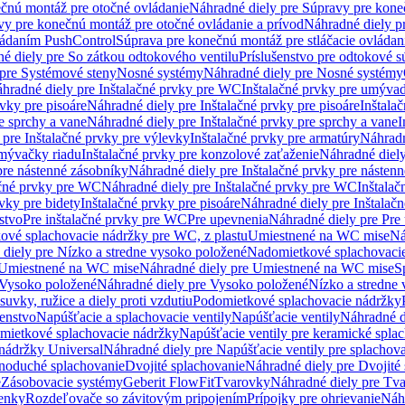
čnú montáž pre otočné ovládanie
Náhradné diely pre Súpravy pre kone
vy pre konečnú montáž pre otočné ovládanie a prívod
Náhradné diely p
vládaním PushControl
Súprava pre konečnú montáž pre stláčacie ovládan
é diely pre So zátkou odtokového ventilu
Príslušenstvo pre odtokové s
pre Systémové steny
Nosné systémy
Náhradné diely pre Nosné systémy
hradné diely pre Inštalačné prvky pre WC
Inštalačné prvky pre umývad
rvky pre pisoáre
Náhradné diely pre Inštalačné prvky pre pisoáre
Inštala
e sprchy a vane
Náhradné diely pre Inštalačné prvky pre sprchy a vane
I
 pre Inštalačné prvky pre výlevky
Inštalačné prvky pre armatúry
Náhradn
umývačky riadu
Inštalačné prvky pre konzolové zaťaženie
Náhradné diely
pre nástenné zásobníky
Náhradné diely pre Inštalačné prvky pre násten
ačné prvky pre WC
Náhradné diely pre Inštalačné prvky pre WC
Inštala
vky pre bidety
Inštalačné prvky pre pisoáre
Náhradné diely pre Inštalačn
stvo
Pre inštalačné prvky pre WC
Pre upevnenia
Náhradné diely pre Pre
ové splachovacie nádržky pre WC, z plastu
Umiestnené na WC mise
Ná
diely pre Nízko a stredne vysoko položené
Nadomietkové splachovacie
Umiestnené na WC mise
Náhradné diely pre Umiestnené na WC mise
S
Vysoko položené
Náhradné diely pre Vysoko položené
Nízko a stredne
suvky, ružice a diely proti vzdutiu
Podomietkové splachovacie nádržky
šenstvo
Napúšťacie a splachovacie ventily
Napúšťacie ventily
Náhradné d
omietkové splachovacie nádržky
Napúšťacie ventily pre keramické spla
 nádržky Universal
Náhradné diely pre Napúšťacie ventily pre splachov
dnoduché splachovanie
Dvojité splachovanie
Náhradné diely pre Dvojité
e
Zásobovacie systémy
Geberit FlowFit
Tvarovky
Náhradné diely pre Tv
tenky
Rozdeľovače so závitovým pripojením
Prípojky pre ohrievanie
Náhr