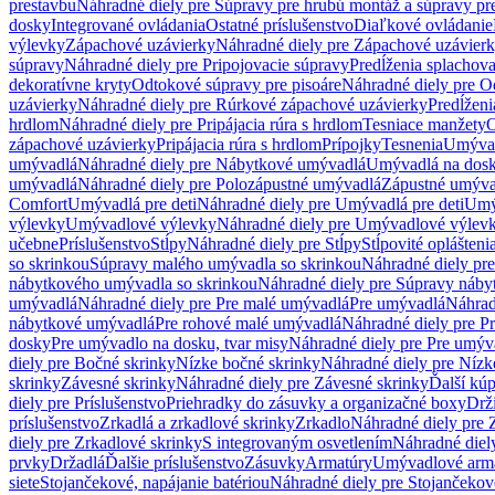
prestavbu
Náhradné diely pre Súpravy pre hrubú montáž a súpravy pr
dosky
Integrované ovládania
Ostatné príslušenstvo
Diaľkové ovládanie
výlevky
Zápachové uzávierky
Náhradné diely pre Zápachové uzávier
súpravy
Náhradné diely pre Pripojovacie súpravy
Predĺženia splachov
dekoratívne kryty
Odtokové súpravy pre pisoáre
Náhradné diely pre O
uzávierky
Náhradné diely pre Rúrkové zápachové uzávierky
Predĺženi
hrdlom
Náhradné diely pre Pripájacia rúra s hrdlom
Tesniace manžety
O
zápachové uzávierky
Pripájacia rúra s hrdlom
Prípojky
Tesnenia
Umývac
umývadlá
Náhradné diely pre Nábytkové umývadlá
Umývadlá na dos
umývadlá
Náhradné diely pre Polozápustné umývadlá
Zápustné umýva
Comfort
Umývadlá pre deti
Náhradné diely pre Umývadlá pre deti
Umý
výlevky
Umývadlové výlevky
Náhradné diely pre Umývadlové výlev
učebne
Príslušenstvo
Stĺpy
Náhradné diely pre Stĺpy
Stĺpovité oplášteni
so skrinkou
Súpravy malého umývadla so skrinkou
Náhradné diely pr
nábytkového umývadla so skrinkou
Náhradné diely pre Súpravy náby
umývadlá
Náhradné diely pre Pre malé umývadlá
Pre umývadlá
Náhrad
nábytkové umývadlá
Pre rohové malé umývadlá
Náhradné diely pre P
dosky
Pre umývadlo na dosku, tvar misy
Náhradné diely pre Pre umýva
diely pre Bočné skrinky
Nízke bočné skrinky
Náhradné diely pre Nízk
skrinky
Závesné skrinky
Náhradné diely pre Závesné skrinky
Ďalší kú
diely pre Príslušenstvo
Priehradky do zásuvky a organizačné boxy
Drži
príslušenstvo
Zrkadlá a zrkadlové skrinky
Zrkadlo
Náhradné diely pre 
diely pre Zrkadlové skrinky
S integrovaným osvetlením
Náhradné diel
prvky
Držadlá
Ďalšie príslušenstvo
Zásuvky
Armatúry
Umývadlové arm
siete
Stojančekové, napájanie batériou
Náhradné diely pre Stojančekové