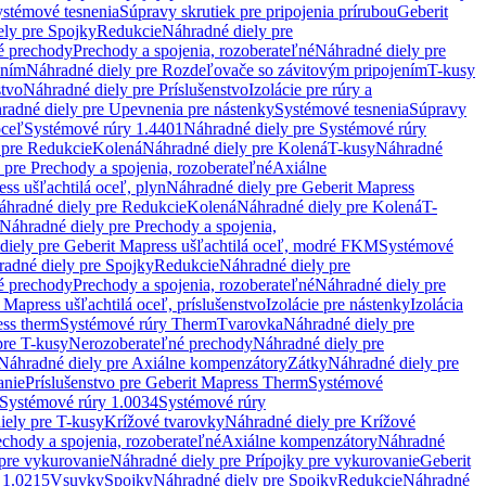
stémové tesnenia
Súpravy skrutiek pre pripojenia prírubou
Geberit
ely pre Spojky
Redukcie
Náhradné diely pre
é prechody
Prechody a spojenia, rozoberateľné
Náhradné diely pre
ením
Náhradné diely pre Rozdeľovače so závitovým pripojením
T-kusy
stvo
Náhradné diely pre Príslušenstvo
Izolácie pre rúry a
radné diely pre Upevnenia pre nástenky
Systémové tesnenia
Súpravy
oceľ
Systémové rúry 1.4401
Náhradné diely pre Systémové rúry
 pre Redukcie
Kolená
Náhradné diely pre Kolená
T-kusy
Náhradné
 pre Prechody a spojenia, rozoberateľné
Axiálne
ss ušľachtilá oceľ, plyn
Náhradné diely pre Geberit Mapress
áhradné diely pre Redukcie
Kolená
Náhradné diely pre Kolená
T-
Náhradné diely pre Prechody a spojenia,
diely pre Geberit Mapress ušľachtilá oceľ, modré FKM
Systémové
adné diely pre Spojky
Redukcie
Náhradné diely pre
é prechody
Prechody a spojenia, rozoberateľné
Náhradné diely pre
 Mapress ušľachtilá oceľ, príslušenstvo
Izolácie pre nástenky
Izolácia
ess therm
Systémové rúry Therm
Tvarovka
Náhradné diely pre
pre T-kusy
Nerozoberateľné prechody
Náhradné diely pre
Náhradné diely pre Axiálne kompenzátory
Zátky
Náhradné diely pre
anie
Príslušenstvo pre Geberit Mapress Therm
Systémové
Systémové rúry 1.0034
Systémové rúry
iely pre T-kusy
Krížové tvarovky
Náhradné diely pre Krížové
echody a spojenia, rozoberateľné
Axiálne kompenzátory
Náhradné
 pre vykurovanie
Náhradné diely pre Prípojky pre vykurovanie
Geberit
 1.0215
Vsuvky
Spojky
Náhradné diely pre Spojky
Redukcie
Náhradné