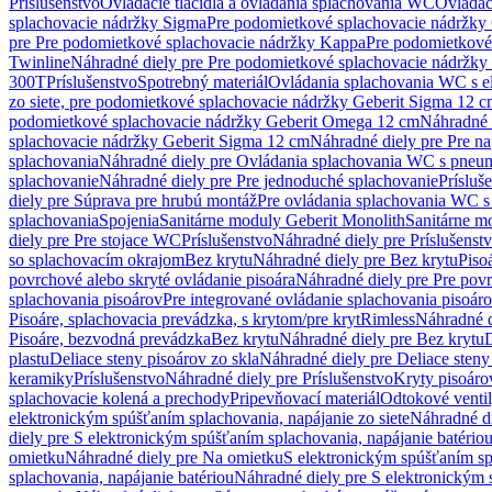
Príslušenstvo
Ovládacie tlačidlá a ovládania splachovania WC
Ovládaci
splachovacie nádržky Sigma
Pre podomietkové splachovacie nádržk
pre Pre podomietkové splachovacie nádržky Kappa
Pre podomietkové
Twinline
Náhradné diely pre Pre podomietkové splachovacie nádržky
300T
Príslušenstvo
Spotrebný materiál
Ovládania splachovania WC s e
zo siete, pre podomietkové splachovacie nádržky Geberit Sigma 12 
podomietkové splachovacie nádržky Geberit Omega 12 cm
Náhradné 
splachovacie nádržky Geberit Sigma 12 cm
Náhradné diely pre Pre n
splachovania
Náhradné diely pre Ovládania splachovania WC s pneu
splachovanie
Náhradné diely pre Pre jednoduché splachovanie
Prísluš
diely pre Súprava pre hrubú montáž
Pre ovládania splachovania WC s
splachovania
Spojenia
Sanitárne moduly Geberit Monolith
Sanitárne m
diely pre Pre stojace WC
Príslušenstvo
Náhradné diely pre Príslušenst
so splachovacím okrajom
Bez krytu
Náhradné diely pre Bez krytu
Piso
povrchové alebo skryté ovládanie pisoára
Náhradné diely pre Pre povr
splachovania pisoárov
Pre integrované ovládanie splachovania pisoár
Pisoáre, splachovacia prevádzka, s krytom/pre kryt
Rimless
Náhradné d
Pisoáre, bezvodná prevádzka
Bez krytu
Náhradné diely pre Bez krytu
D
plastu
Deliace steny pisoárov zo skla
Náhradné diely pre Deliace steny
keramiky
Príslušenstvo
Náhradné diely pre Príslušenstvo
Kryty pisoáro
splachovacie kolená a prechody
Pripevňovací materiál
Odtokové venti
elektronickým spúšťaním splachovania, napájanie zo siete
Náhradné di
diely pre S elektronickým spúšťaním splachovania, napájanie batério
omietku
Náhradné diely pre Na omietku
S elektronickým spúšťaním spl
splachovania, napájanie batériou
Náhradné diely pre S elektronickým 