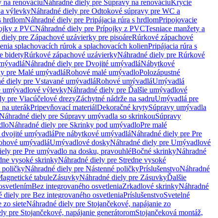
 na renováciu
Náhradné diely pre Súpravy na renováciu
Krycie
a výlevky
Náhradné diely pre Odtokové súpravy pre WC a
 s hrdlom
Náhradné diely pre Pripájacia rúra s hrdlom
Pripojovacie
ojky z PVC
Náhradné diely pre Prípojky z PVC
Tesniace manžety a
diely pre Zápachové uzávierky pre pisoáre
Rúrkové zápachové
enia splachovacích rúrok a splachovacích kolien
Pripájacia rúra s
e bidety
Rúrkové zápachové uzávierky
Náhradné diely pre Rúrkové
umývadlá
Náhradné diely pre Dvojité umývadlá
Nábytkové
ly pre Malé umývadlá
Rohové malé umývadlo
Polozápustné
é diely pre Vstavané umývadlá
Rohové umývadlá
Umývadlá
e umývadlové výlevky
Náhradné diely pre Ďalšie umývadlové
ly pre Viacúčelové drezy
Záchytné nádrže na sadru
Umývadlá pre
 na uterák
Pripevňovací materiál
Dekoračné kryty
Súpravy umývadla
Náhradné diely pre Súpravy umývadla so skrinkou
Súpravy
dlo
Náhradné diely pre Skrinky pod umývadlo
Pre malé
 dvojité umývadlá
Pre nábytkové umývadlá
Náhradné diely pre Pre
rohové umývadlá
Umývadlové dosky
Náhradné diely pre Umývadlové
ely pre Pre umývadlo na dosku, pravouhlé
Bočné skrinky
Náhradné
dne vysoké skrinky
Náhradné diely pre Stredne vysoké
 poličky
Náhradné diely pre Nástenné poličky
Príslušenstvo
Náhradné
agnetické tabule
Zásuvky
Náhradné diely pre Zásuvky
Ďalšie
osvetlením
Bez integrovaného osvetlenia
Zrkadlové skrinky
Náhradné
 diely pre Bez integrovaného osvetlenia
Príslušenstvo
Svetelné
 zo siete
Náhradné diely pre Stojančekové, napájanie zo
ly pre Stojančekové, napájanie generátorom
Stojančeková montáž,