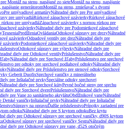
pre Montáž na stenu, napájané zo siete
Montáž na stenu, napájanie
, napájanie generátorom
Montáž na stenu, zmiešavač s dvomi
vo
Pre umývadlové armatúry
Náhradné diely pre Pre umývadlové
ravy pre umývadlá
Rúrkové zápachové uzávierky
Rúrkové zápachové
u rúrkou pre umývadlá
Zápachové uzávierky s nornou rúrkou pre
ápachové uzávierky
Náhradné diely pre Podomietkové zápachové
ky
Tesnenia
Predĺženia
Ovládania
Odtokové súpravy pre drezy
Náhradné
ové uzávierky
Odpadové ventily pre drez
Náhradné diely pre
é uzávierky
Podomietkové zápachové uzávierky
Náhradné diely pre
slušenstvo
Odtokové súpravy pre výlevky
Náhradné diely pre
radné diely pre Odtokové ventily
Príslušenstvo
Náhradné diely pre
žľaby
Náhradné diely pre Sprchové žľaby
Príslušenstvo pre sprchové
ušenstvo pre odtoky pre sprchové podlahové odtoky
Náhradné diely
toky
Náhradné diely pre Príslušenstvo pre stenové odtoky
Sprchové
prvky Geberit Duofix
Sprchové vaničky z minerálneho
iely pre Inštalačné prvky
Špeciálne odtoky sprchovej
Náhradné diely pre Sprchové kúty
Pevné bočné steny pre sprchu
é diely pre Sprchové dvere
Príslušenstvo
Náhradné diely pre
iely pre Vane zo sanitárneho akrylátu
Obdĺžnikové vane
Náhradné
e Detské vaničky
Inštalačné prvky
Náhradné diely pre Inštalačné
ušenstvo
Súpravy na opravu
Ďalšie príslušenstvo
Prípojky zariadení pre
ytom odtoku
Náhradné diely pre S krytom odtoku
Bez krytu
né diely pre Odtokové súpravy pre sprchové vaničky, d90
S krytom
ku
Odtokové súpravy pre sprchové vaničky Sestra
Náhradné diely pre
dné diely pre Odtokové súpravy pre vane, d52
S otočným