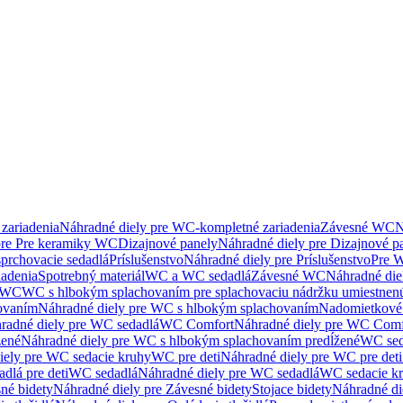
zariadenia
Náhradné diely pre WC-kompletné zariadenia
Závesné WC
N
pre Pre keramiky WC
Dizajnové panely
Náhradné diely pre Dizajnové p
sprchovacie sedadlá
Príslušenstvo
Náhradné diely pre Príslušenstvo
Pre W
iadenia
Spotrebný materiál
WC a WC sedadlá
Závesné WC
Náhradné di
e WC
WC s hlbokým splachovaním pre splachovaciu nádržku umiestne
ovaním
Náhradné diely pre WC s hlbokým splachovaním
Nadomietkové 
radné diely pre WC sedadlá
WC Comfort
Náhradné diely pre WC Comf
žené
Náhradné diely pre WC s hlbokým splachovaním predĺžené
WC sed
iely pre WC sedacie kruhy
WC pre deti
Náhradné diely pre WC pre deti
dlá pre deti
WC sedadlá
Náhradné diely pre WC sedadlá
WC sedacie k
né bidety
Náhradné diely pre Závesné bidety
Stojace bidety
Náhradné die