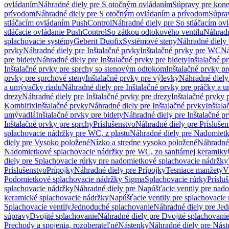
ovládaním
Náhradné diely pre S otočným ovládaním
Súpravy pre kone
prívodom
Náhradné diely pre S otočným ovládaním a prívodom
Súpra
stláčacím ovládaním PushControl
Náhradné diely pre So stláčacím o
stláčacie ovládanie PushControl
So zátkou odtokového ventilu
Náhradn
splachovacie systémy
Geberit Duofix
Systémové steny
Náhradné diely 
prvky
Náhradné diely pre Inštalačné prvky
Inštalačné prvky pre WC
Ná
pre bidety
Náhradné diely pre Inštalačné prvky pre bidety
Inštalačné p
Inštalačné prvky pre sprchy so stenovým odtokom
Inštalačné prvky pr
prvky pre sprchové steny
Inštalačné prvky pre výlevky
Náhradné diely
a umývačky riadu
Náhradné diely pre Inštalačné prvky pre práčky a 
drezy
Náhradné diely pre Inštalačné prvky pre drezy
Inštalačné prvky 
Kombifix
Inštalačné prvky
Náhradné diely pre Inštalačné prvky
Inštal
umývadlá
Inštalačné prvky pre bidety
Náhradné diely pre Inštalačné pr
Inštalačné prvky pre sprchy
Príslušenstvo
Náhradné diely pre Príslušen
splachovacie nádržky pre WC, z plastu
Náhradné diely pre Nadomietk
diely pre Vysoko položené
Nízko a stredne vysoko položené
Náhradné 
Nadomietkové splachovacie nádržky pre WC, zo sanitárnej keramiky
diely pre Splachovacie rúrky pre nadomietkové splachovacie nádržky
Príslušenstvo
Prípojky
Náhradné diely pre Prípojky
Tesniace manžety
V
Podomietkové splachovacie nádržky Sigma
Splachovacie rúrky
Príslu
splachovacie nádržky
Náhradné diely pre Napúšťacie ventily pre nad
keramické splachovacie nádržky
Napúšťacie ventily pre splachovacie
Splachovacie ventily
Jednoduché splachovanie
Náhradné diely pre Je
súpravy
Dvojité splachovanie
Náhradné diely pre Dvojité splachovani
Prechody a spojenia, rozoberateľné
Nástenky
Náhradné diely pre Nás