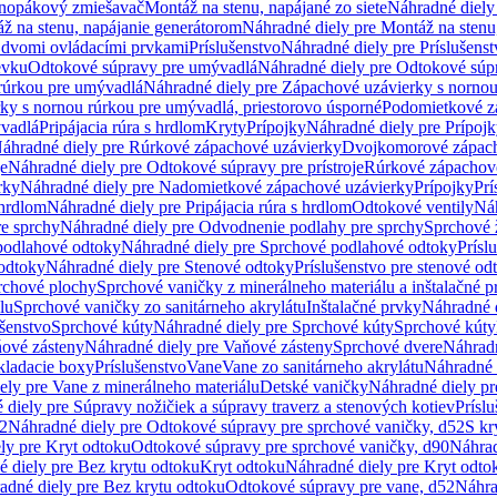
dnopákový zmiešavač
Montáž na stenu, napájané zo siete
Náhradné diely 
ž na stenu, napájanie generátorom
Náhradné diely pre Montáž na stenu
s dvomi ovládacími prvkami
Príslušenstvo
Náhradné diely pre Príslušenst
evku
Odtokové súpravy pre umývadlá
Náhradné diely pre Odtokové súp
rúrkou pre umývadlá
Náhradné diely pre Zápachové uzávierky s norno
ky s nornou rúrkou pre umývadlá, priestorovo úsporné
Podomietkové z
ývadlá
Pripájacia rúra s hrdlom
Kryty
Prípojky
Náhradné diely pre Prípoj
áhradné diely pre Rúrkové zápachové uzávierky
Dvojkomorové zápach
je
Náhradné diely pre Odtokové súpravy pre prístroje
Rúrkové zápachov
rky
Náhradné diely pre Nadomietkové zápachové uzávierky
Prípojky
Prí
 hrdlom
Náhradné diely pre Pripájacia rúra s hrdlom
Odtokové ventily
Náh
e sprchy
Náhradné diely pre Odvodnenie podlahy pre sprchy
Sprchové 
podlahové odtoky
Náhradné diely pre Sprchové podlahové odtoky
Prísl
odtoky
Náhradné diely pre Stenové odtoky
Príslušenstvo pre stenové od
rchové plochy
Sprchové vaničky z minerálneho materiálu a inštalačné 
lu
Sprchové vaničky zo sanitárneho akrylátu
Inštalačné prvky
Náhradné d
ušenstvo
Sprchové kúty
Náhradné diely pre Sprchové kúty
Sprchové kúty
ové zásteny
Náhradné diely pre Vaňové zásteny
Sprchové dvere
Náhradn
ladacie boxy
Príslušenstvo
Vane
Vane zo sanitárneho akrylátu
Náhradné d
ely pre Vane z minerálneho materiálu
Detské vaničky
Náhradné diely pr
diely pre Súpravy nožičiek a súpravy traverz a stenových kotiev
Prísl
52
Náhradné diely pre Odtokové súpravy pre sprchové vaničky, d52
S kr
ly pre Kryt odtoku
Odtokové súpravy pre sprchové vaničky, d90
Náhrad
 diely pre Bez krytu odtoku
Kryt odtoku
Náhradné diely pre Kryt odto
adné diely pre Bez krytu odtoku
Odtokové súpravy pre vane, d52
Náhra