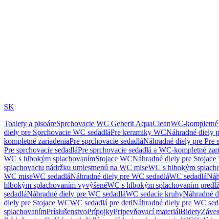
SK
Toalety a pisoáre
Sprchovacie WC Geberit AquaClean
WC-kompletné 
diely pre Sprchovacie WC sedadlá
Pre keramiky WC
Náhradné diely 
kompletné zariadenia
Pre sprchovacie sedadlá
Náhradné diely pre Pre 
Pre sprchovacie sedadlá
Pre sprchovacie sedadlá a WC-kompletné zar
WC s hlbokým splachovaním
Stojace WC
Náhradné diely pre Stojac
splachovaciu nádržku umiestnenú na WC mise
WC s hlbokým splach
WC mise
WC sedadlá
Náhradné diely pre WC sedadlá
WC sedadlá
Náh
hlbokým splachovaním vyvýšené
WC s hlbokým splachovaním predĺ
sedadlá
Náhradné diely pre WC sedadlá
WC sedacie kruhy
Náhradné d
diely pre Stojace WC
WC sedadlá pre deti
Náhradné diely pre WC seda
splachovaním
Príslušenstvo
Prípojky
Pripevňovací materiál
Bidety
Záves