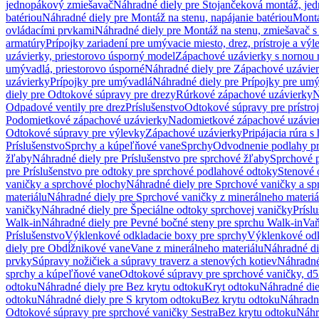
jednopákový zmiešavač
Náhradné diely pre Stojančeková montáž, je
batériou
Náhradné diely pre Montáž na stenu, napájanie batériou
Montá
ovládacími prvkami
Náhradné diely pre Montáž na stenu, zmiešavač 
armatúry
Prípojky zariadení pre umývacie miesto, drez, prístroje a výl
uzávierky, priestorovo úsporný model
Zápachové uzávierky s nornou 
umývadlá, priestorovo úsporné
Náhradné diely pre Zápachové uzávier
uzávierky
Prípojky pre umývadlá
Náhradné diely pre Prípojky pre um
diely pre Odtokové súpravy pre drezy
Rúrkové zápachové uzávierky
N
Odpadové ventily pre drez
Príslušenstvo
Odtokové súpravy pre prístro
Podomietkové zápachové uzávierky
Nadomietkové zápachové uzávie
Odtokové súpravy pre výlevky
Zápachové uzávierky
Pripájacia rúra s
Príslušenstvo
Sprchy a kúpeľňové vane
Sprchy
Odvodnenie podlahy pr
žľaby
Náhradné diely pre Príslušenstvo pre sprchové žľaby
Sprchové 
pre Príslušenstvo pre odtoky pre sprchové podlahové odtoky
Stenové 
vaničky a sprchové plochy
Náhradné diely pre Sprchové vaničky a sp
materiálu
Náhradné diely pre Sprchové vaničky z minerálneho materiá
vaničky
Náhradné diely pre Špeciálne odtoky sprchovej vaničky
Prísl
Walk-in
Náhradné diely pre Pevné bočné steny pre sprchu Walk-in
Vaň
Príslušenstvo
Výklenkové odkladacie boxy pre sprchy
Výklenkové odk
diely pre Obdĺžnikové vane
Vane z minerálneho materiálu
Náhradné di
prvky
Súpravy nožičiek a súpravy traverz a stenových kotiev
Náhradné 
sprchy a kúpeľňové vane
Odtokové súpravy pre sprchové vaničky, d
odtoku
Náhradné diely pre Bez krytu odtoku
Kryt odtoku
Náhradné die
odtoku
Náhradné diely pre S krytom odtoku
Bez krytu odtoku
Náhradné
Odtokové súpravy pre sprchové vaničky Sestra
Bez krytu odtoku
Náhr