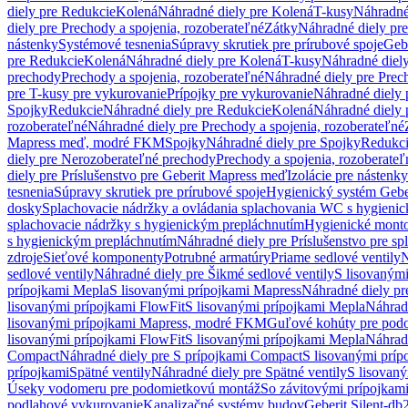
diely pre Redukcie
Kolená
Náhradné diely pre Kolená
T-kusy
Náhradné
diely pre Prechody a spojenia, rozoberateľné
Zátky
Náhradné diely pr
nástenky
Systémové tesnenia
Súpravy skrutiek pre prírubové spoje
Geb
pre Redukcie
Kolená
Náhradné diely pre Kolená
T-kusy
Náhradné diely
prechody
Prechody a spojenia, rozoberateľné
Náhradné diely pre Prech
pre T-kusy pre vykurovanie
Prípojky pre vykurovanie
Náhradné diely 
Spojky
Redukcie
Náhradné diely pre Redukcie
Kolená
Náhradné diely 
rozoberateľné
Náhradné diely pre Prechody a spojenia, rozoberateľné
Mapress meď, modré FKM
Spojky
Náhradné diely pre Spojky
Redukc
diely pre Nerozoberateľné prechody
Prechody a spojenia, rozoberateľ
diely pre Príslušenstvo pre Geberit Mapress meď
Izolácie pre nástenky
tesnenia
Súpravy skrutiek pre prírubové spoje
Hygienický systém Gebe
dosky
Splachovacie nádržky a ovládania splachovania WC s hygieni
splachovacie nádržky s hygienickým prepláchnutím
Hygienické mont
s hygienickým prepláchnutím
Náhradné diely pre Príslušenstvo pre s
zdroje
Sieťové komponenty
Potrubné armatúry
Priame sedlové ventily
N
sedlové ventily
Náhradné diely pre Šikmé sedlové ventily
S lisovanými
prípojkami Mepla
S lisovanými prípojkami Mapress
Náhradné diely pr
lisovanými prípojkami FlowFit
S lisovanými prípojkami Mepla
Náhrad
lisovanými prípojkami Mapress, modré FKM
Guľové kohúty pre pod
lisovanými prípojkami FlowFit
S lisovanými prípojkami Mepla
Náhrad
Compact
Náhradné diely pre S prípojkami Compact
S lisovanými príp
prípojkami
Spätné ventily
Náhradné diely pre Spätné ventily
S lisovan
Úseky vodomeru pre podomietkovú montáž
So závitovými prípojkam
podlahové vykurovanie
Kanalizačné systémy budov
Geberit Silent-db