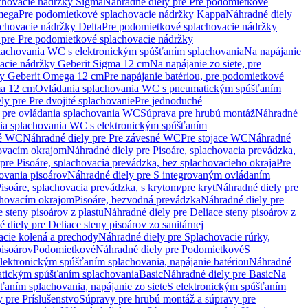
chovacie nádržky Sigma
Náhradné diely pre Pre podomietkové
mega
Pre podomietkové splachovacie nádržky Kappa
Náhradné diely
chovacie nádržky Delta
Pre podomietkové splachovacie nádržky
 pre Pre podomietkové splachovacie nádržky
plachovania WC s elektronickým spúšťaním splachovania
Na napájanie
vacie nádržky Geberit Sigma 12 cm
Na napájanie zo siete, pre
žky Geberit Omega 12 cm
Pre napájanie batériou, pre podomietkové
ma 12 cm
Ovládania splachovania WC s pneumatickým spúšťaním
ly pre Pre dvojité splachovanie
Pre jednoduché
o pre ovládania splachovania WC
Súprava pre hrubú montáž
Náhradné
nia splachovania WC s elektronickým spúšťaním
né WC
Náhradné diely pre Pre závesné WC
Pre stojace WC
Náhradné
hovacím okrajom
Náhradné diely pre Pisoáre, splachovacia prevádzka,
pre Pisoáre, splachovacia prevádzka, bez splachovacieho okraja
Pre
ovania pisoárov
Náhradné diely pre S integrovaným ovládaním
isoáre, splachovacia prevádzka, s krytom/pre kryt
Náhradné diely pre
chovacím okrajom
Pisoáre, bezvodná prevádzka
Náhradné diely pre
e steny pisoárov z plastu
Náhradné diely pre Deliace steny pisoárov z
 diely pre Deliace steny pisoárov zo sanitárnej
acie kolená a prechody
Náhradné diely pre Splachovacie rúrky,
pisoárov
Podomietkové
Náhradné diely pre Podomietkové
S
lektronickým spúšťaním splachovania, napájanie batériou
Náhradné
atickým spúšťaním splachovania
Basic
Náhradné diely pre Basic
Na
ťaním splachovania, napájanie zo siete
S elektronickým spúšťaním
 pre Príslušenstvo
Súpravy pre hrubú montáž a súpravy pre