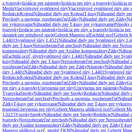
a tvarovky
Izolácie pre nástenky
Izolácia pre rúry a tvarovky
Izolácia p
Mepla
Viacvrstvové systémové rúry
Viacvrstvové systémové rúry pre 
Redukcie
Kolená
Náhradné diely pre Kolená
T-kusy
Náhradné diely pr
Prechody a spojenia, rozoberateľné
Zátky
Náhradné diely pre Zátky
Ná
pre vykurovanie
Náhradné diely pre T-kusy pre vykurovanie
Prípojky 
tvarovky
Izolácie pre nástenky
Izolácia pre rúry a tvarovky
Izolácia pre
skrutiek pre prírubové spoje
Geberit Mapress ušľachtilá oceľ
Geberit M
1.4401
Systémové rúry 1.4521
Náhradné diely pre Systémové rúry 1.
diely pre T-kusy
Nerozoberateľné prechody
Náhradné diely pre Neroz
kompenzátory
Náhradné diely pre Axiálne kompenzátory
Zátky
Náhrad
ušľachtilá oceľ, plyn
Systémové rúry 1.4401
Náhradné diely pre Syst
kusy
Náhradné diely pre T-kusy
Nerozoberateľné prechody
Náhradné d
rozoberateľné
Zátky
Náhradné diely pre Zátky
Nástenky
Náhradné diel
rúry 1.4401
Náhradné diely pre Systémové rúry 1.4401
Systémové rúr
Redukcie
Kolená
Náhradné diely pre Kolená
T-kusy
Náhradné diely pr
Prechody a spojenia, rozoberateľné
Zátky
Náhradné diely pre Zátky
Ge
pre rúry a tvarovky
Upevnenia pre rúry
Upevnenia pre nástenky
Náhrad
Tvarovka
Spojky
Náhradné diely pre Spojky
Redukcie
Náhradné diely 
Nerozoberateľné prechody
Prechody a spojenia, rozoberateľné
Náhradn
Zátky
T-kusy pre vykurovanie
Náhradné diely pre T-kusy pre vykurov
tesnenia
Upevnenia pre rúry
Geberit Mapress uhlíková oceľ
Geberit Ma
1.0215
Vsuvky
Spojky
Náhradné diely pre Spojky
Redukcie
Náhradné d
tvarovky
Nerozoberateľné prechody
Náhradné diely pre Nerozoberate
diely pre Axiálne kompenzátory
Zátky
Náhradné diely pre Zátky
T-kus
Mapress uhlíková oceľ, modré FKM
Náhradné diely pre Geberit Map