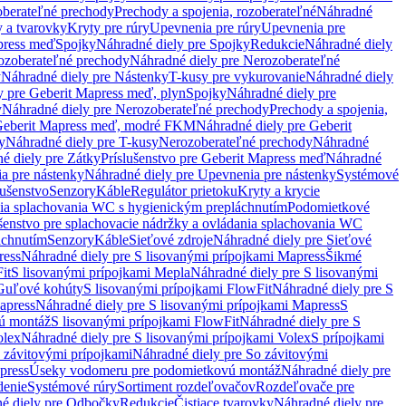
oberateľné prechody
Prechody a spojenia, rozoberateľné
Náhradné
y a tvarovky
Kryty pre rúry
Upevnenia pre rúry
Upevnenia pre
press meď
Spojky
Náhradné diely pre Spojky
Redukcie
Náhradné diely
ozoberateľné prechody
Náhradné diely pre Nerozoberateľné
y
Náhradné diely pre Nástenky
T-kusy pre vykurovanie
Náhradné diely
y pre Geberit Mapress meď, plyn
Spojky
Náhradné diely pre
y
Náhradné diely pre Nerozoberateľné prechody
Prechody a spojenia,
eberit Mapress meď, modré FKM
Náhradné diely pre Geberit
y
Náhradné diely pre T-kusy
Nerozoberateľné prechody
Náhradné
é diely pre Zátky
Príslušenstvo pre Geberit Mapress meď
Náhradné
a pre nástenky
Náhradné diely pre Upevnenia pre nástenky
Systémové
lušenstvo
Senzory
Káble
Regulátor prietoku
Kryty a krycie
nia splachovania WC s hygienickým prepláchnutím
Podomietkové
ušenstvo pre splachovacie nádržky a ovládania splachovania WC
áchnutím
Senzory
Káble
Sieťové zdroje
Náhradné diely pre Sieťové
ress
Náhradné diely pre S lisovanými prípojkami Mapress
Šikmé
it
S lisovanými prípojkami Mepla
Náhradné diely pre S lisovanými
 Guľové kohúty
S lisovanými prípojkami FlowFit
Náhradné diely pre S
apress
Náhradné diely pre S lisovanými prípojkami Mapress
S
ú montáž
S lisovanými prípojkami FlowFit
Náhradné diely pre S
olex
Náhradné diely pre S lisovanými prípojkami Volex
S prípojkami
 závitovými prípojkami
Náhradné diely pre So závitovými
press
Úseky vodomeru pre podomietkovú montáž
Náhradné diely pre
denie
Systémové rúry
Sortiment rozdeľovačov
Rozdeľovače pre
é diely pre Odbočky
Redukcie
Čistiace tvarovky
Náhradné diely pre