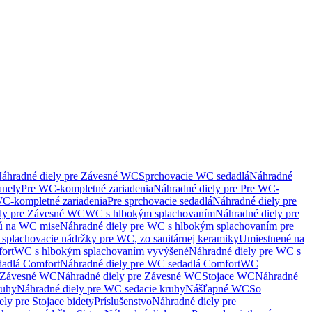
áhradné diely pre Závesné WC
Sprchovacie WC sedadlá
Náhradné
anely
Pre WC-kompletné zariadenia
Náhradné diely pre Pre WC-
C-kompletné zariadenia
Pre sprchovacie sedadlá
Náhradné diely pre
ely pre Závesné WC
WC s hlbokým splachovaním
Náhradné diely pre
nú na WC mise
Náhradné diely pre WC s hlbokým splachovaním pre
splachovacie nádržky pre WC, zo sanitárnej keramiky
Umiestnené na
ort
WC s hlbokým splachovaním vyvýšené
Náhradné diely pre WC s
adlá Comfort
Náhradné diely pre WC sedadlá Comfort
WC
Závesné WC
Náhradné diely pre Závesné WC
Stojace WC
Náhradné
ruhy
Náhradné diely pre WC sedacie kruhy
Nášľapné WC
So
ly pre Stojace bidety
Príslušenstvo
Náhradné diely pre