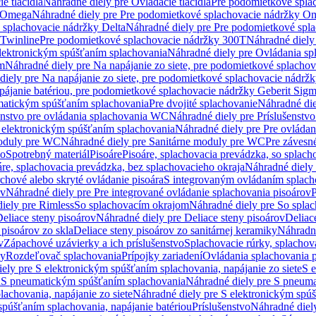
e tlačidlá
Náhradné diely pre Ovládacie tlačidlá
Pre podomietkové spla
y Omega
Náhradné diely pre Pre podomietkové splachovacie nádržky O
 splachovacie nádržky Delta
Náhradné diely pre Pre podomietkové spla
 Twinline
Pre podomietkové splachovacie nádržky 300T
Náhradné diely
lektronickým spúšťaním splachovania
Náhradné diely pre Ovládania s
cm
Náhradné diely pre Na napájanie zo siete, pre podomietkové splacho
diely pre Na napájanie zo siete, pre podomietkové splachovacie nádr
apájanie batériou, pre podomietkové splachovacie nádržky Geberit Sig
matickým spúšťaním splachovania
Pre dvojité splachovanie
Náhradné die
enstvo pre ovládania splachovania WC
Náhradné diely pre Príslušenstv
 elektronickým spúšťaním splachovania
Náhradné diely pre Pre ovláda
oduly pre WC
Náhradné diely pre Sanitárne moduly pre WC
Pre záves
vo
Spotrebný materiál
Pisoáre
Pisoáre, splachovacia prevádzka, so splac
áre, splachovacia prevádzka, bez splachovacieho okraja
Náhradné diely 
chové alebo skryté ovládanie pisoára
S integrovaným ovládaním splach
ov
Náhradné diely pre Pre integrované ovládanie splachovania pisoárov
P
iely pre Rimless
So splachovacím okrajom
Náhradné diely pre So spla
eliace steny pisoárov
Náhradné diely pre Deliace steny pisoárov
Deliac
 pisoárov zo skla
Deliace steny pisoárov zo sanitárnej keramiky
Náhradné
v
Zápachové uzávierky a ich príslušenstvo
Splachovacie rúrky, splachov
ly
Rozdeľovač splachovania
Prípojky zariadení
Ovládania splachovania 
ely pre S elektronickým spúšťaním splachovania, napájanie zo siete
S e
u
S pneumatickým spúšťaním splachovania
Náhradné diely pre S pneum
achovania, napájanie zo siete
Náhradné diely pre S elektronickým spúš
spúšťaním splachovania, napájanie batériou
Príslušenstvo
Náhradné diely