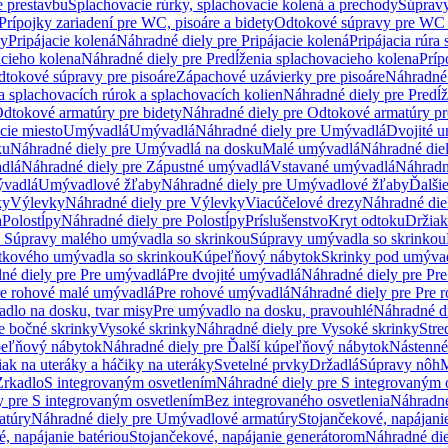
e prestavbu
Splachovacie rúrky, splachovacie kolená a prechody
Súpravy
Prípojky zariadení pre WC, pisoáre a bidety
Odtokové súpravy pre WC 
ky
Pripájacie kolená
Náhradné diely pre Pripájacie kolená
Pripájacia rúra
acieho kolena
Náhradné diely pre Predĺženia splachovacieho kolena
Príp
dtokové súpravy pre pisoáre
Zápachové uzávierky pre pisoáre
Náhradné 
a splachovacích rúrok a splachovacích kolien
Náhradné diely pre Predĺž
dtokové armatúry pre bidety
Náhradné diely pre Odtokové armatúry pr
ie miesto
Umývadlá
Umývadlá
Náhradné diely pre Umývadlá
Dvojité 
ku
Náhradné diely pre Umývadlá na dosku
Malé umývadlá
Náhradné die
dlá
Náhradné diely pre Zápustné umývadlá
Vstavané umývadlá
Náhradn
vadlá
Umývadlové žľaby
Náhradné diely pre Umývadlové žľaby
Ďalši
ky
Výlevky
Náhradné diely pre Výlevky
Viacúčelové drezy
Náhradné die
a
Polostĺpy
Náhradné diely pre Polostĺpy
Príslušenstvo
Kryt odtoku
Držiak
e Súpravy malého umývadla so skrinkou
Súpravy umývadla so skrinkou
tkového umývadla so skrinkou
Kúpeľňový nábytok
Skrinky pod umýva
né diely pre Pre umývadlá
Pre dvojité umývadlá
Náhradné diely pre Pre
re rohové malé umývadlá
Pre rohové umývadlá
Náhradné diely pre Pre 
dlo na dosku, tvar misy
Pre umývadlo na dosku, pravouhlé
Náhradné di
e bočné skrinky
Vysoké skrinky
Náhradné diely pre Vysoké skrinky
Stre
peľňový nábytok
Náhradné diely pre Ďalší kúpeľňový nábytok
Nástenné
ak na uteráky a háčiky na uteráky
Svetelné prvky
Držadlá
Súpravy nôh
M
Zrkadlo
S integrovaným osvetlením
Náhradné diely pre S integrovaným 
y pre S integrovaným osvetlením
Bez integrovaného osvetlenia
Náhradné
atúry
Náhradné diely pre Umývadlové armatúry
Stojančekové, napájanie
, napájanie batériou
Stojančekové, napájanie generátorom
Náhradné die