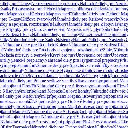
 diely pre T-kusy
Nerozoberateľné prechody
Náhradné diely pre Neroz
e Zátky
Príslušenstvo pre Geberit Mapress uhlíková oceľ
Izolácia pre rúr
erit Mapress meď
Geberit Mapress meď
Náhradné diely pre Geberit Ma
 pre T-kusy
Krížové tvarovky
Náhradné diely pre Krížové tvarovky
Ner
ody a spojenia, rozoberateľné
Zátky
Náhradné diely pre Zátky
Nástenk
pre Prípojky pre vykurovanie
Geberit Mapress meď, plyn
Náhradné diel
pre Kolená
T-kusy
Náhradné diely pre T-kusy
Nerozoberateľné prechod
Zátky
Náhradné diely pre Zátky
Nástenky
Náhradné diely pre Nástenky
G
ie
Náhradné diely pre Redukcie
Kolená
Náhradné diely pre Kolená
T-kus
né
Náhradné diely pre Prechody a spojenia, rozoberateľné
Zátky
Náhradn
Izolácia pre rúry a tvarovky
Kryty pre rúry
Upevnenia pre rúry
Upevneni
rit
Hygienické preplachy
Náhradné diely pre Hygienické preplachy
Prís
ckým prepláchnutím
Náhradné diely pre Splachovacie nádržky a ovláda
ované moduly
Náhradné diely pre Hygienické montované moduly
Prísl
plachovacie nádržky a ovládania splachovania WC s hygienickým prepl
áhradné diely pre Priame sedlové ventily
S lisovanými prípojkami Map
 prípojkami FlowFit
Náhradné diely pre S lisovanými prípojkami FlowF
e S lisovanými prípojkami Mapress
Guľové kohúty
Náhradné diely pre
né diely pre S lisovanými prípojkami Mepla
S lisovanými prípojkami M
omietkovú montáž
Náhradné diely pre Guľové kohúty pre podomietkov
né diely pre S lisovanými prípojkami Mepla
S lisovanými prípojkami V
ojkami Mapress
Náhradné diely pre S lisovanými prípojkami Mapress
So
ými prípojkami Mapress
Náhradné diely pre S lisovanými prípojkami Ma
i
Náhradné diely pre So závitovými prípojkami
Plošné vykurovanie/chla
20
Rúry
Tvarovky
Náhradné diely pre Tvarovky
Kolená
Odbočky
Náhradn