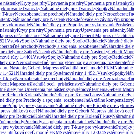
re nástenky
Kryty pre rúry
Upevnenia pre rúry
Upevnenia pre nástenky
Sy
vykurovanie
Tvarovky
Náhradné diely pre Tvarovky
Spojky
Náhradné di
e T-kusy
Nerozoberateľné prechody
Náhradné diely pre Nerozoberateľn
stenky
Náhradné diely pre Nástenky
Rozdeľovače so závitovým pripoj
pre vykurovanie
Náhradné diely pre Prípojky pre vykurovanie
Príslušen
 nástenky
Kryty pre rúry
Upevnenia pre rúry
Upevnenia pre nástenky
Náh
apress ušľachtilá oceľ
Náhradné diely pre Geberit Mapress ušľachtilá 
4521
Vsuvky
Spojky
Náhradné diely pre Spojky
Redukcie
Náhradné diely
oberateľné prechody
Prechody a spojenia, rozoberateľné
Náhradné diely
né diely pre Zátky
Nástenky
Náhradné diely pre Nástenky
Geberit Mapre
émové rúry 1.4401
Vsuvky
Spojky
Náhradné diely pre Spojky
Redukcie
N
iely pre Nerozoberateľné prechody
Prechody a spojenia, rozoberateľné
y pre Nástenky
Geberit Mapress ušľachtilá oceľ, modré FKM
Náhradné 
y 1.4521
Náhradné diely pre Systémové rúry 1.4521
Vsuvky
Spojky
Náhr
e T-kusy
Nerozoberateľné prechody
Náhradné diely pre Nerozoberateľn
berit Mapress ušľachtilá oceľ, príslušenstvo
Náhradné diely pre Geberit
né diely pre Upevnenia pre nástenky
Systémové tesnenia
Geberit Mapr
pre Redukcie
Kolená
Náhradné diely pre Kolená
T-kusy
Náhradné diely 
é diely pre Prechody a spojenia, rozoberateľné
Axiálne kompenzátory
anie
Prípojky pre vykurovanie
Náhradné diely pre Prípojky pre vykurov
press uhlíková oceľ
Náhradné diely pre Geberit Mapress uhlíková oceľ
iely pre Redukcie
Kolená
Náhradné diely pre Kolená
T-kusy
Náhradné d
ľné prechody
Prechody a spojenia, rozoberateľné
Náhradné diely pre Pr
y pre vykurovanie
Náhradné diely pre T-kusy pre vykurovanie
Prípojky
ress uhlíková oceľ, modré FKM
Systémové rúry 1.0034
Systémové rúry