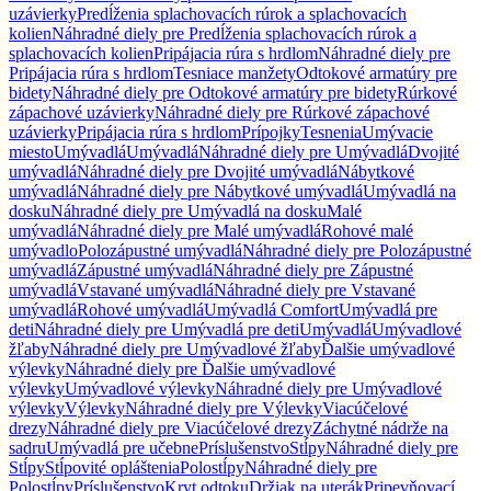
uzávierky
Predĺženia splachovacích rúrok a splachovacích
kolien
Náhradné diely pre Predĺženia splachovacích rúrok a
splachovacích kolien
Pripájacia rúra s hrdlom
Náhradné diely pre
Pripájacia rúra s hrdlom
Tesniace manžety
Odtokové armatúry pre
bidety
Náhradné diely pre Odtokové armatúry pre bidety
Rúrkové
zápachové uzávierky
Náhradné diely pre Rúrkové zápachové
uzávierky
Pripájacia rúra s hrdlom
Prípojky
Tesnenia
Umývacie
miesto
Umývadlá
Umývadlá
Náhradné diely pre Umývadlá
Dvojité
umývadlá
Náhradné diely pre Dvojité umývadlá
Nábytkové
umývadlá
Náhradné diely pre Nábytkové umývadlá
Umývadlá na
dosku
Náhradné diely pre Umývadlá na dosku
Malé
umývadlá
Náhradné diely pre Malé umývadlá
Rohové malé
umývadlo
Polozápustné umývadlá
Náhradné diely pre Polozápustné
umývadlá
Zápustné umývadlá
Náhradné diely pre Zápustné
umývadlá
Vstavané umývadlá
Náhradné diely pre Vstavané
umývadlá
Rohové umývadlá
Umývadlá Comfort
Umývadlá pre
deti
Náhradné diely pre Umývadlá pre deti
Umývadlá
Umývadlové
žľaby
Náhradné diely pre Umývadlové žľaby
Ďalšie umývadlové
výlevky
Náhradné diely pre Ďalšie umývadlové
výlevky
Umývadlové výlevky
Náhradné diely pre Umývadlové
výlevky
Výlevky
Náhradné diely pre Výlevky
Viacúčelové
drezy
Náhradné diely pre Viacúčelové drezy
Záchytné nádrže na
sadru
Umývadlá pre učebne
Príslušenstvo
Stĺpy
Náhradné diely pre
Stĺpy
Stĺpovité opláštenia
Polostĺpy
Náhradné diely pre
Polostĺpy
Príslušenstvo
Kryt odtoku
Držiak na uterák
Pripevňovací