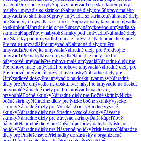
materiál
Dekoračné kryty
Súpravy umývadla so skrinkou
Súpravy
malého umývadla so skrinkou
Náhradné diely pre Súpravy malého
umývadla so skrinkou
Súpravy umývadla so skrinkou
Náhradné diely
pre Súpravy umývadla so skrinkou
Súpravy nábytkového umývadla
so skrinkou
Náhradné diely pre Súpravy nábytkového umývadla so
skrinkou
Kúpeľňový nábytok
Skrinky pod umývadlo
Náhradné diely
pre Skrinky pod umývadlo
Pre malé umývadlá
Náhradné diely pre
Pre malé umývadlá
Pre umývadlá
Náhradné diely pre Pre
umývadlá
Pre dvojité umývadlá
Náhradné diely pre Pre dvojité
umývadlá
Pre nábytkové umývadlá
Náhradné diely pre Pre
nábytkové umývadlá
Pre rohové malé umývadlá
Náhradné diely pre
Pre rohové malé umývadlá
Pre rohové umývadlá
Náhradné diely pre
Pre rohové umývadlá
Umývadlové dosky
Náhradné diely pre
Umývadlové dosky
Pre umývadlo na dosku, tvar misy
Náhradné
diely pre Pre umývadlo na dosku, tvar misy
Pre umývadlo na dosku,
pravouhlé
Náhradné diely pre Pre umývadlo na dosku,
pravouhlé
Bočné skrinky
Náhradné diely pre Bočné skrinky
Nízke
bočné skrinky
Náhradné diely pre Nízke bočné skrinky
Vysoké
skrinky
Náhradné diely pre Vysoké skrinky
Stredne vysoké
skrinky
Náhradné diely pre Stredne vysoké skrinky
Závesné
skrinky
Náhradné diely pre Závesné skrinky
Ďalší kúpeľňový
nábytok
Náhradné diely pre Ďalší kúpeľňový nábytok
Nástenné
poličky
Náhradné diely pre Nástenné poličky
Príslušenstvo
Náhradné
diely pre Príslušenstvo
Priehradky do zásuvky a organizačné
boxy
Držiak na uteráky a háčiky na uteráky
Svetelné