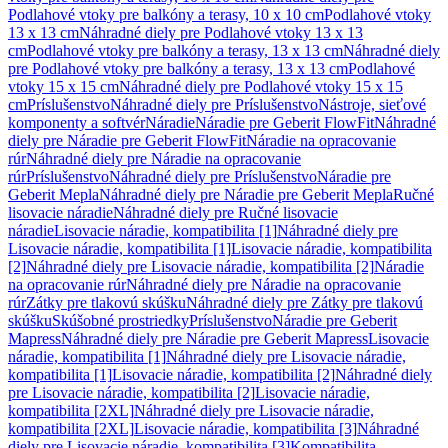
Podlahové vtoky pre balkóny a terasy, 10 x 10 cm
Podlahové vtoky
13 x 13 cm
Náhradné diely pre Podlahové vtoky 13 x 13
cm
Podlahové vtoky pre balkóny a terasy, 13 x 13 cm
Náhradné diely
pre Podlahové vtoky pre balkóny a terasy, 13 x 13 cm
Podlahové
vtoky 15 x 15 cm
Náhradné diely pre Podlahové vtoky 15 x 15
cm
Príslušenstvo
Náhradné diely pre Príslušenstvo
Nástroje, sieťové
komponenty a softvér
Náradie
Náradie pre Geberit FlowFit
Náhradné
diely pre Náradie pre Geberit FlowFit
Náradie na opracovanie
rúr
Náhradné diely pre Náradie na opracovanie
rúr
Príslušenstvo
Náhradné diely pre Príslušenstvo
Náradie pre
Geberit Mepla
Náhradné diely pre Náradie pre Geberit Mepla
Ručné
lisovacie náradie
Náhradné diely pre Ručné lisovacie
náradie
Lisovacie náradie, kompatibilita [1]
Náhradné diely pre
Lisovacie náradie, kompatibilita [1]
Lisovacie náradie, kompatibilita
[2]
Náhradné diely pre Lisovacie náradie, kompatibilita [2]
Náradie
na opracovanie rúr
Náhradné diely pre Náradie na opracovanie
rúr
Zátky pre tlakovú skúšku
Náhradné diely pre Zátky pre tlakovú
skúšku
Skúšobné prostriedky
Príslušenstvo
Náradie pre Geberit
Mapress
Náhradné diely pre Náradie pre Geberit Mapress
Lisovacie
náradie, kompatibilita [1]
Náhradné diely pre Lisovacie náradie,
kompatibilita [1]
Lisovacie náradie, kompatibilita [2]
Náhradné diely
pre Lisovacie náradie, kompatibilita [2]
Lisovacie náradie,
kompatibilita [2XL]
Náhradné diely pre Lisovacie náradie,
kompatibilita [2XL]
Lisovacie náradie, kompatibilita [3]
Náhradné
diely pre Lisovacie náradie, kompatibilita [3]
Kompatibilita