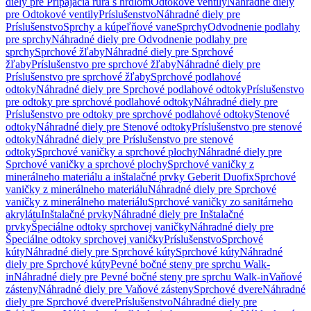
diely pre Pripájacia rúra s hrdlom
Odtokové ventily
Náhradné diely
pre Odtokové ventily
Príslušenstvo
Náhradné diely pre
Príslušenstvo
Sprchy a kúpeľňové vane
Sprchy
Odvodnenie podlahy
pre sprchy
Náhradné diely pre Odvodnenie podlahy pre
sprchy
Sprchové žľaby
Náhradné diely pre Sprchové
žľaby
Príslušenstvo pre sprchové žľaby
Náhradné diely pre
Príslušenstvo pre sprchové žľaby
Sprchové podlahové
odtoky
Náhradné diely pre Sprchové podlahové odtoky
Príslušenstvo
pre odtoky pre sprchové podlahové odtoky
Náhradné diely pre
Príslušenstvo pre odtoky pre sprchové podlahové odtoky
Stenové
odtoky
Náhradné diely pre Stenové odtoky
Príslušenstvo pre stenové
odtoky
Náhradné diely pre Príslušenstvo pre stenové
odtoky
Sprchové vaničky a sprchové plochy
Náhradné diely pre
Sprchové vaničky a sprchové plochy
Sprchové vaničky z
minerálneho materiálu a inštalačné prvky Geberit Duofix
Sprchové
vaničky z minerálneho materiálu
Náhradné diely pre Sprchové
vaničky z minerálneho materiálu
Sprchové vaničky zo sanitárneho
akrylátu
Inštalačné prvky
Náhradné diely pre Inštalačné
prvky
Špeciálne odtoky sprchovej vaničky
Náhradné diely pre
Špeciálne odtoky sprchovej vaničky
Príslušenstvo
Sprchové
kúty
Náhradné diely pre Sprchové kúty
Sprchové kúty
Náhradné
diely pre Sprchové kúty
Pevné bočné steny pre sprchu Walk-
in
Náhradné diely pre Pevné bočné steny pre sprchu Walk-in
Vaňové
zásteny
Náhradné diely pre Vaňové zásteny
Sprchové dvere
Náhradné
diely pre Sprchové dvere
Príslušenstvo
Náhradné diely pre