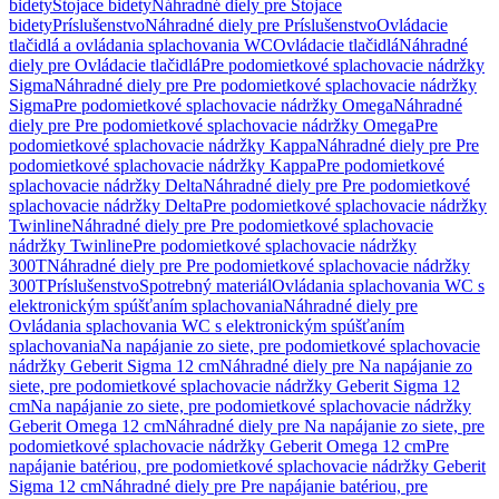
bidety
Stojace bidety
Náhradné diely pre Stojace
bidety
Príslušenstvo
Náhradné diely pre Príslušenstvo
Ovládacie
tlačidlá a ovládania splachovania WC
Ovládacie tlačidlá
Náhradné
diely pre Ovládacie tlačidlá
Pre podomietkové splachovacie nádržky
Sigma
Náhradné diely pre Pre podomietkové splachovacie nádržky
Sigma
Pre podomietkové splachovacie nádržky Omega
Náhradné
diely pre Pre podomietkové splachovacie nádržky Omega
Pre
podomietkové splachovacie nádržky Kappa
Náhradné diely pre Pre
podomietkové splachovacie nádržky Kappa
Pre podomietkové
splachovacie nádržky Delta
Náhradné diely pre Pre podomietkové
splachovacie nádržky Delta
Pre podomietkové splachovacie nádržky
Twinline
Náhradné diely pre Pre podomietkové splachovacie
nádržky Twinline
Pre podomietkové splachovacie nádržky
300T
Náhradné diely pre Pre podomietkové splachovacie nádržky
300T
Príslušenstvo
Spotrebný materiál
Ovládania splachovania WC s
elektronickým spúšťaním splachovania
Náhradné diely pre
Ovládania splachovania WC s elektronickým spúšťaním
splachovania
Na napájanie zo siete, pre podomietkové splachovacie
nádržky Geberit Sigma 12 cm
Náhradné diely pre Na napájanie zo
siete, pre podomietkové splachovacie nádržky Geberit Sigma 12
cm
Na napájanie zo siete, pre podomietkové splachovacie nádržky
Geberit Omega 12 cm
Náhradné diely pre Na napájanie zo siete, pre
podomietkové splachovacie nádržky Geberit Omega 12 cm
Pre
napájanie batériou, pre podomietkové splachovacie nádržky Geberit
Sigma 12 cm
Náhradné diely pre Pre napájanie batériou, pre