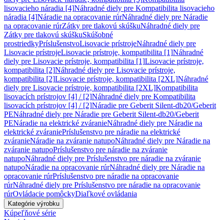
lisovacieho náradia [4]
Náhradné diely pre Kompatibilita lisovacieho
náradia [4]
Náradie na opracovanie rúr
Náhradné diely pre Náradie
na opracovanie rúr
Zátky pre tlakovú skúšku
Náhradné diely pre
Zátky pre tlakovú skúšku
Skúšobné
prostriedky
Príslušenstvo
Lisovacie prístroje
Náhradné diely pre
Lisovacie prístroje
Lisovacie prístroje, kompatibilita [1]
Náhradné
diely pre Lisovacie prístroje, kompatibilita [1]
Lisovacie prístroje,
kompatibilita [2]
Náhradné diely pre Lisovacie prístroje,
kompatibilita [2]
Lisovacie prístroje, kompatibilita [2XL]
Náhradné
diely pre Lisovacie prístroje, kompatibilita [2XL]
Kompatibilita
lisovacích prístrojov [4] / [2]
Náhradné diely pre Kompatibilita
lisovacích prístrojov [4] / [2]
Náradie pre Geberit Silent-db20/Geberit
PE
Náhradné diely pre Náradie pre Geberit Silent-db20/Geberit
PE
Náradie na elektrické zváranie
Náhradné diely pre Náradie na
elektrické zváranie
Príslušenstvo pre náradie na elektrické
zváranie
Náradie na zváranie natupo
Náhradné diely pre Náradie na
zváranie natupo
Príslušenstvo pre náradie na zváranie
natupo
Náhradné diely pre Príslušenstvo pre náradie na zváranie
natupo
Náradie na opracovanie rúr
Náhradné diely pre Náradie na
opracovanie rúr
Príslušenstvo pre náradie na opracovanie
rúr
Náhradné diely pre Príslušenstvo pre náradie na opracovanie
rúr
Ovládacie pomôcky
Diaľkové ovládania
Kategórie výrobku
Kúpeľňové série