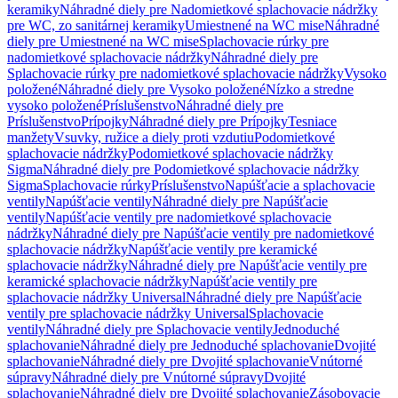
keramiky
Náhradné diely pre Nadomietkové splachovacie nádržky
pre WC, zo sanitárnej keramiky
Umiestnené na WC mise
Náhradné
diely pre Umiestnené na WC mise
Splachovacie rúrky pre
nadomietkové splachovacie nádržky
Náhradné diely pre
Splachovacie rúrky pre nadomietkové splachovacie nádržky
Vysoko
položené
Náhradné diely pre Vysoko položené
Nízko a stredne
vysoko položené
Príslušenstvo
Náhradné diely pre
Príslušenstvo
Prípojky
Náhradné diely pre Prípojky
Tesniace
manžety
Vsuvky, ružice a diely proti vzdutiu
Podomietkové
splachovacie nádržky
Podomietkové splachovacie nádržky
Sigma
Náhradné diely pre Podomietkové splachovacie nádržky
Sigma
Splachovacie rúrky
Príslušenstvo
Napúšťacie a splachovacie
ventily
Napúšťacie ventily
Náhradné diely pre Napúšťacie
ventily
Napúšťacie ventily pre nadomietkové splachovacie
nádržky
Náhradné diely pre Napúšťacie ventily pre nadomietkové
splachovacie nádržky
Napúšťacie ventily pre keramické
splachovacie nádržky
Náhradné diely pre Napúšťacie ventily pre
keramické splachovacie nádržky
Napúšťacie ventily pre
splachovacie nádržky Universal
Náhradné diely pre Napúšťacie
ventily pre splachovacie nádržky Universal
Splachovacie
ventily
Náhradné diely pre Splachovacie ventily
Jednoduché
splachovanie
Náhradné diely pre Jednoduché splachovanie
Dvojité
splachovanie
Náhradné diely pre Dvojité splachovanie
Vnútorné
súpravy
Náhradné diely pre Vnútorné súpravy
Dvojité
splachovanie
Náhradné diely pre Dvojité splachovanie
Zásobovacie