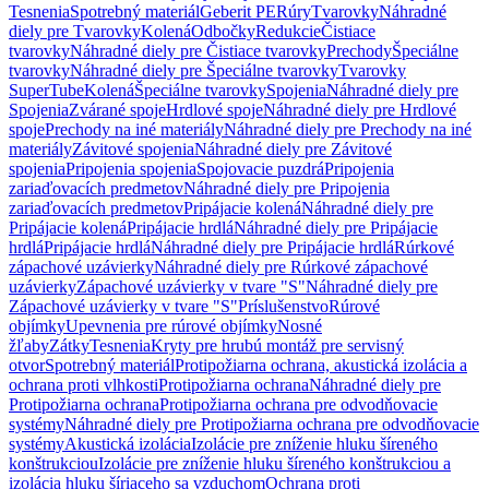
Tesnenia
Spotrebný materiál
Geberit PE
Rúry
Tvarovky
Náhradné
diely pre Tvarovky
Kolená
Odbočky
Redukcie
Čistiace
tvarovky
Náhradné diely pre Čistiace tvarovky
Prechody
Špeciálne
tvarovky
Náhradné diely pre Špeciálne tvarovky
Tvarovky
SuperTube
Kolená
Špeciálne tvarovky
Spojenia
Náhradné diely pre
Spojenia
Zvárané spoje
Hrdlové spoje
Náhradné diely pre Hrdlové
spoje
Prechody na iné materiály
Náhradné diely pre Prechody na iné
materiály
Závitové spojenia
Náhradné diely pre Závitové
spojenia
Pripojenia spojenia
Spojovacie puzdrá
Pripojenia
zariaďovacích predmetov
Náhradné diely pre Pripojenia
zariaďovacích predmetov
Pripájacie kolená
Náhradné diely pre
Pripájacie kolená
Pripájacie hrdlá
Náhradné diely pre Pripájacie
hrdlá
Pripájacie hrdlá
Náhradné diely pre Pripájacie hrdlá
Rúrkové
zápachové uzávierky
Náhradné diely pre Rúrkové zápachové
uzávierky
Zápachové uzávierky v tvare "S"
Náhradné diely pre
Zápachové uzávierky v tvare "S"
Príslušenstvo
Rúrové
objímky
Upevnenia pre rúrové objímky
Nosné
žľaby
Zátky
Tesnenia
Kryty pre hrubú montáž pre servisný
otvor
Spotrebný materiál
Protipožiarna ochrana, akustická izolácia a
ochrana proti vlhkosti
Protipožiarna ochrana
Náhradné diely pre
Protipožiarna ochrana
Protipožiarna ochrana pre odvodňovacie
systémy
Náhradné diely pre Protipožiarna ochrana pre odvodňovacie
systémy
Akustická izolácia
Izolácie pre zníženie hluku šíreného
konštrukciou
Izolácie pre zníženie hluku šíreného konštrukciou a
izolácia hluku šíriaceho sa vzduchom
Ochrana proti