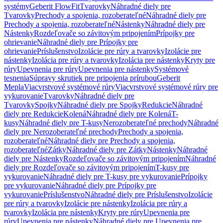
systémy
Geberit FlowFit
Tvarovky
Náhradné diely pre
Tvarovky
Prechody a spojenia, rozoberateľné
Náhradné diely pre
Prechody a spojenia, rozoberateľné
Nástenky
Náhradné diely pre
Nástenky
Rozdeľovače so závitovým pripojením
Prípojky pre
ohrievanie
Náhradné diely pre Prípojky pre
ohrievanie
Príslušenstvo
Izolácie pre rúry a tvarovky
Izolácie pre
nástenky
Izolácia pre rúry a tvarovky
Izolácia pre nástenky
Kryty pre
rúry
Upevnenia pre rúry
Upevnenia pre nástenky
Systémové
tesnenia
Súpravy skrutiek pre pripojenia prírubou
Geberit
Mepla
Viacvrstvové systémové rúry
Viacvrstvové systémové rúry pre
vykurovanie
Tvarovky
Náhradné diely pre
Tvarovky
Spojky
Náhradné diely pre Spojky
Redukcie
Náhradné
diely pre Redukcie
Kolená
Náhradné diely pre Kolená
T-
kusy
Náhradné diely pre T-kusy
Nerozoberateľné prechody
Náhradné
diely pre Nerozoberateľné prechody
Prechody a spojenia,
rozoberateľné
Náhradné diely pre Prechody a spojenia,
rozoberateľné
Zátky
Náhradné diely pre Zátky
Nástenky
Náhradné
diely pre Nástenky
Rozdeľovače so závitovým pripojením
Náhradné
diely pre Rozdeľovače so závitovým pripojením
T-kusy pre
vykurovanie
Náhradné diely pre T-kusy pre vykurovanie
Prípojky
pre vykurovanie
Náhradné diely pre Prípojky pre
vykurovanie
Príslušenstvo
Náhradné diely pre Príslušenstvo
Izolácie
pre rúry a tvarovky
Izolácie pre nástenky
Izolácia pre rúry a
tvarovky
Izolácia pre nástenky
Kryty pre rúry
Upevnenia pre
rúry
Upevnenia pre nástenky
Náhradné diely pre Upevnenia pre