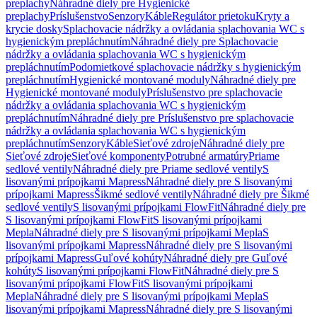
preplachy
Náhradné diely pre Hygienické
preplachy
Príslušenstvo
Senzory
Káble
Regulátor prietoku
Kryty a
krycie dosky
Splachovacie nádržky a ovládania splachovania WC s
hygienickým prepláchnutím
Náhradné diely pre Splachovacie
nádržky a ovládania splachovania WC s hygienickým
prepláchnutím
Podomietkové splachovacie nádržky s hygienickým
prepláchnutím
Hygienické montované moduly
Náhradné diely pre
Hygienické montované moduly
Príslušenstvo pre splachovacie
nádržky a ovládania splachovania WC s hygienickým
prepláchnutím
Náhradné diely pre Príslušenstvo pre splachovacie
nádržky a ovládania splachovania WC s hygienickým
prepláchnutím
Senzory
Káble
Sieťové zdroje
Náhradné diely pre
Sieťové zdroje
Sieťové komponenty
Potrubné armatúry
Priame
sedlové ventily
Náhradné diely pre Priame sedlové ventily
S
lisovanými prípojkami Mapress
Náhradné diely pre S lisovanými
prípojkami Mapress
Šikmé sedlové ventily
Náhradné diely pre Šikmé
sedlové ventily
S lisovanými prípojkami FlowFit
Náhradné diely pre
S lisovanými prípojkami FlowFit
S lisovanými prípojkami
Mepla
Náhradné diely pre S lisovanými prípojkami Mepla
S
lisovanými prípojkami Mapress
Náhradné diely pre S lisovanými
prípojkami Mapress
Guľové kohúty
Náhradné diely pre Guľové
kohúty
S lisovanými prípojkami FlowFit
Náhradné diely pre S
lisovanými prípojkami FlowFit
S lisovanými prípojkami
Mepla
Náhradné diely pre S lisovanými prípojkami Mepla
S
lisovanými prípojkami Mapress
Náhradné diely pre S lisovanými