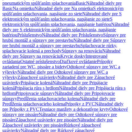
pneumatickým spúšťaním splachovania
Basic
Náhradné diely pre
Basic
Na omietku
Náhradné diely pre Na omietku
S elektronickým
spúšťaním splachovania, napájanie zo siete
Náhradné diely pre S
elektronickým spúšťaním splachovania, napájanie zo siete
S
elektronickým spúšťaním splachovania, napájanie batériou
Náhradné
diely pre S elektronickým spúšťaním splachovania, napájanie
batériou
Príslušenstvo
Náhradné diely pre Príslušenstvo
Súpravy pre
hrubú montáž a súpravy pre prestavbu
Náhradné diely pre Súpravy
pre hrubú montáž a súpravy pre prestavbu
Splachovacie rúrky,
splachovacie kolená a prechody
Súpravy na renováciu
Náhradné
diely pre Súpravy na renováciu
Krycie dosky
Integrované
ovládania
Ostatné príslušenstvo
Diaľkové ovládanie
Prípojky
zariadení pre WC, pisoáre a bidety
Odtokové súpravy pre WC a
výlevky
Náhradné diely pre Odtokové súpravy pre WC a
výlevky
Zápachové uzávierky
Náhradné diely pre Zápachové
uzávierky
Pripájacie kolená
Náhradné diely pre Pripájacie
kolená
Pripájacia rúra s hrdlom
Náhradné diely pre Pripájacia rúra s
hrdlom
Pripojovacie súpravy
Náhradné diely pre Pripojovacie
súpravy
Predĺženia splachovacieho kolena
Náhradné diely pre
Predĺženia splachovacieho kolena
Prípojky z PVC
Náhradné diely
pre Prípojky z PVC
Tesniace manžety a dekoratívne kryty
Odtokové
súpravy pre pisoáre
Náhradné diely pre Odtokové súpravy pre
pisoáre
Zápachové uzávierky pre pisoáre
Náhradné diely pre
Zápachové uzávierky pre pisoáre
Rúrkové zápachové
uzávierky
Náhradné diely pre Rúrkové zápachové