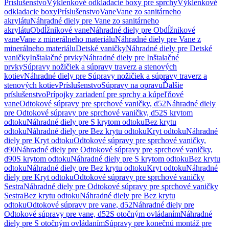
Príslušenstvo
Výklenkové odkladacie boxy pre sprchy
Výklenkové
odkladacie boxy
Príslušenstvo
Vane
Vane zo sanitárneho
akrylátu
Náhradné diely pre Vane zo sanitárneho
akrylátu
Obdĺžnikové vane
Náhradné diely pre Obdĺžnikové
vane
Vane z minerálneho materiálu
Náhradné diely pre Vane z
minerálneho materiálu
Detské vaničky
Náhradné diely pre Detské
vaničky
Inštalačné prvky
Náhradné diely pre Inštalačné
prvky
Súpravy nožičiek a súpravy traverz a stenových
kotiev
Náhradné diely pre Súpravy nožičiek a súpravy traverz a
stenových kotiev
Príslušenstvo
Súpravy na opravu
Ďalšie
príslušenstvo
Prípojky zariadení pre sprchy a kúpeľňové
vane
Odtokové súpravy pre sprchové vaničky, d52
Náhradné diely
pre Odtokové súpravy pre sprchové vaničky, d52
S krytom
odtoku
Náhradné diely pre S krytom odtoku
Bez krytu
odtoku
Náhradné diely pre Bez krytu odtoku
Kryt odtoku
Náhradné
diely pre Kryt odtoku
Odtokové súpravy pre sprchové vaničky,
d90
Náhradné diely pre Odtokové súpravy pre sprchové vaničky,
d90
S krytom odtoku
Náhradné diely pre S krytom odtoku
Bez krytu
odtoku
Náhradné diely pre Bez krytu odtoku
Kryt odtoku
Náhradné
diely pre Kryt odtoku
Odtokové súpravy pre sprchové vaničky
Sestra
Náhradné diely pre Odtokové súpravy pre sprchové vaničky
Sestra
Bez krytu odtoku
Náhradné diely pre Bez krytu
odtoku
Odtokové súpravy pre vane, d52
Náhradné diely pre
Odtokové súpravy pre vane, d52
S otočným ovládaním
Náhradné
diely pre S otočným ovládaním
Súpravy pre konečnú montáž pre