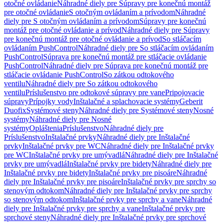
otočné ovládanie
Náhradné diely pre Súpravy pre konečnú montáž
pre otočné ovládanie
S otočným ovládaním a prívodom
Náhradné
diely pre S otočným ovládaním a prívodom
Súpravy pre konečnú
montáž pre otočné ovládanie a prívod
Náhradné diely pre Súpravy
pre konečnú montáž pre otočné ovládanie a prívod
So stláčacím
ovládaním PushControl
Náhradné diely pre So stláčacím ovládaním
PushControl
Súprava pre konečnú montáž pre stláčacie ovládanie
PushControl
Náhradné diely pre Súprava pre konečnú montáž pre
stláčacie ovládanie PushControl
So zátkou odtokového
ventilu
Náhradné diely pre So zátkou odtokového
ventilu
Príslušenstvo pre odtokové súpravy pre vane
Pripojovacie
súpravy
Prípojky vody
Inštalačné a splachovacie systémy
Geberit
Duofix
Systémové steny
Náhradné diely pre Systémové steny
Nosné
systémy
Náhradné diely pre Nosné
systémy
Opláštenia
Príslušenstvo
Náhradné diely pre
Príslušenstvo
Inštalačné prvky
Náhradné diely pre Inštalačné
prvky
Inštalačné prvky pre WC
Náhradné diely pre Inštalačné prvky
pre WC
Inštalačné prvky pre umývadlá
Náhradné diely pre Inštalačné
prvky pre umývadlá
Inštalačné prvky pre bidety
Náhradné diely pre
Inštalačné prvky pre bidety
Inštalačné prvky pre pisoáre
Náhradné
diely pre Inštalačné prvky pre pisoáre
Inštalačné prvky pre sprchy so
stenovým odtokom
Náhradné diely pre Inštalačné prvky pre sprchy
so stenovým odtokom
Inštalačné prvky pre sprchy a vane
Náhradné
diely pre Inštalačné prvky pre sprchy a vane
Inštalačné prvky pre
sprchové steny
Náhradné diely pre Inštalačné prvky pre sprchové