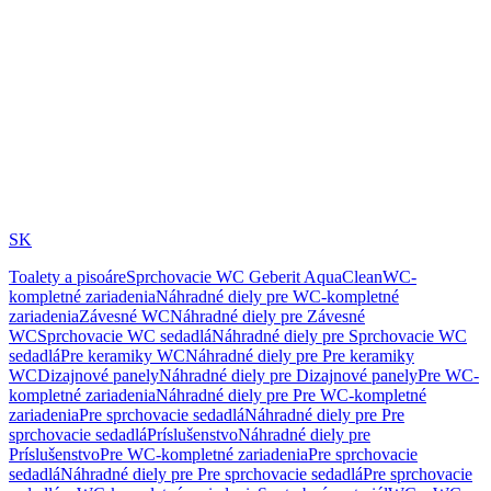
SK
Toalety a pisoáre
Sprchovacie WC Geberit AquaClean
WC-
kompletné zariadenia
Náhradné diely pre WC-kompletné
zariadenia
Závesné WC
Náhradné diely pre Závesné
WC
Sprchovacie WC sedadlá
Náhradné diely pre Sprchovacie WC
sedadlá
Pre keramiky WC
Náhradné diely pre Pre keramiky
WC
Dizajnové panely
Náhradné diely pre Dizajnové panely
Pre WC-
kompletné zariadenia
Náhradné diely pre Pre WC-kompletné
zariadenia
Pre sprchovacie sedadlá
Náhradné diely pre Pre
sprchovacie sedadlá
Príslušenstvo
Náhradné diely pre
Príslušenstvo
Pre WC-kompletné zariadenia
Pre sprchovacie
sedadlá
Náhradné diely pre Pre sprchovacie sedadlá
Pre sprchovacie