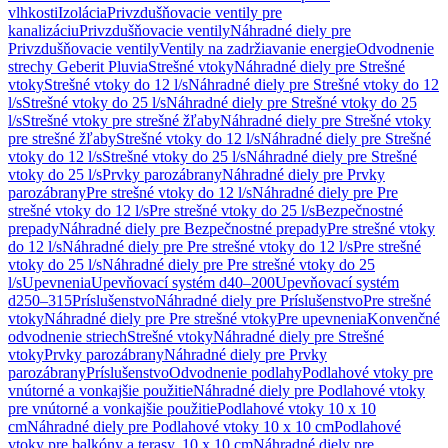
vlhkosti
Izolácia
Privzdušňovacie ventily pre
kanalizáciu
Privzdušňovacie ventily
Náhradné diely pre
Privzdušňovacie ventily
Ventily na zadržiavanie energie
Odvodnenie
strechy Geberit Pluvia
Strešné vtoky
Náhradné diely pre Strešné
vtoky
Strešné vtoky do 12 l/s
Náhradné diely pre Strešné vtoky do 12
l/s
Strešné vtoky do 25 l/s
Náhradné diely pre Strešné vtoky do 25
l/s
Strešné vtoky pre strešné žľaby
Náhradné diely pre Strešné vtoky
pre strešné žľaby
Strešné vtoky do 12 l/s
Náhradné diely pre Strešné
vtoky do 12 l/s
Strešné vtoky do 25 l/s
Náhradné diely pre Strešné
vtoky do 25 l/s
Prvky parozábrany
Náhradné diely pre Prvky
parozábrany
Pre strešné vtoky do 12 l/s
Náhradné diely pre Pre
strešné vtoky do 12 l/s
Pre strešné vtoky do 25 l/s
Bezpečnostné
prepady
Náhradné diely pre Bezpečnostné prepady
Pre strešné vtoky
do 12 l/s
Náhradné diely pre Pre strešné vtoky do 12 l/s
Pre strešné
vtoky do 25 l/s
Náhradné diely pre Pre strešné vtoky do 25
l/s
Upevnenia
Upevňovací systém d40–200
Upevňovací systém
d250–315
Príslušenstvo
Náhradné diely pre Príslušenstvo
Pre strešné
vtoky
Náhradné diely pre Pre strešné vtoky
Pre upevnenia
Konvenčné
odvodnenie striech
Strešné vtoky
Náhradné diely pre Strešné
vtoky
Prvky parozábrany
Náhradné diely pre Prvky
parozábrany
Príslušenstvo
Odvodnenie podlahy
Podlahové vtoky pre
vnútorné a vonkajšie použitie
Náhradné diely pre Podlahové vtoky
pre vnútorné a vonkajšie použitie
Podlahové vtoky 10 x 10
cm
Náhradné diely pre Podlahové vtoky 10 x 10 cm
Podlahové
vtoky pre balkóny a terasy, 10 x 10 cm
Náhradné diely pre