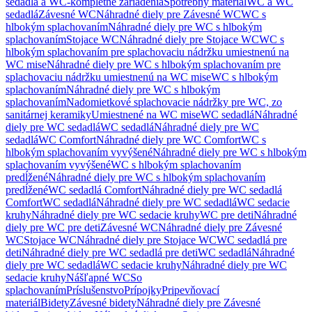
sedadlá a WC-kompletné zariadenia
Spotrebný materiál
WC a WC
sedadlá
Závesné WC
Náhradné diely pre Závesné WC
WC s
hlbokým splachovaním
Náhradné diely pre WC s hlbokým
splachovaním
Stojace WC
Náhradné diely pre Stojace WC
WC s
hlbokým splachovaním pre splachovaciu nádržku umiestnenú na
WC mise
Náhradné diely pre WC s hlbokým splachovaním pre
splachovaciu nádržku umiestnenú na WC mise
WC s hlbokým
splachovaním
Náhradné diely pre WC s hlbokým
splachovaním
Nadomietkové splachovacie nádržky pre WC, zo
sanitárnej keramiky
Umiestnené na WC mise
WC sedadlá
Náhradné
diely pre WC sedadlá
WC sedadlá
Náhradné diely pre WC
sedadlá
WC Comfort
Náhradné diely pre WC Comfort
WC s
hlbokým splachovaním vyvýšené
Náhradné diely pre WC s hlbokým
splachovaním vyvýšené
WC s hlbokým splachovaním
predĺžené
Náhradné diely pre WC s hlbokým splachovaním
predĺžené
WC sedadlá Comfort
Náhradné diely pre WC sedadlá
Comfort
WC sedadlá
Náhradné diely pre WC sedadlá
WC sedacie
kruhy
Náhradné diely pre WC sedacie kruhy
WC pre deti
Náhradné
diely pre WC pre deti
Závesné WC
Náhradné diely pre Závesné
WC
Stojace WC
Náhradné diely pre Stojace WC
WC sedadlá pre
deti
Náhradné diely pre WC sedadlá pre deti
WC sedadlá
Náhradné
diely pre WC sedadlá
WC sedacie kruhy
Náhradné diely pre WC
sedacie kruhy
Nášľapné WC
So
splachovaním
Príslušenstvo
Prípojky
Pripevňovací
materiál
Bidety
Závesné bidety
Náhradné diely pre Závesné