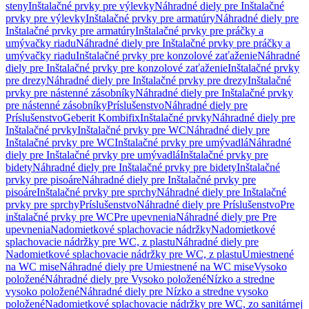
steny
Inštalačné prvky pre výlevky
Náhradné diely pre Inštalačné
prvky pre výlevky
Inštalačné prvky pre armatúry
Náhradné diely pre
Inštalačné prvky pre armatúry
Inštalačné prvky pre práčky a
umývačky riadu
Náhradné diely pre Inštalačné prvky pre práčky a
umývačky riadu
Inštalačné prvky pre konzolové zaťaženie
Náhradné
diely pre Inštalačné prvky pre konzolové zaťaženie
Inštalačné prvky
pre drezy
Náhradné diely pre Inštalačné prvky pre drezy
Inštalačné
prvky pre nástenné zásobníky
Náhradné diely pre Inštalačné prvky
pre nástenné zásobníky
Príslušenstvo
Náhradné diely pre
Príslušenstvo
Geberit Kombifix
Inštalačné prvky
Náhradné diely pre
Inštalačné prvky
Inštalačné prvky pre WC
Náhradné diely pre
Inštalačné prvky pre WC
Inštalačné prvky pre umývadlá
Náhradné
diely pre Inštalačné prvky pre umývadlá
Inštalačné prvky pre
bidety
Náhradné diely pre Inštalačné prvky pre bidety
Inštalačné
prvky pre pisoáre
Náhradné diely pre Inštalačné prvky pre
pisoáre
Inštalačné prvky pre sprchy
Náhradné diely pre Inštalačné
prvky pre sprchy
Príslušenstvo
Náhradné diely pre Príslušenstvo
Pre
inštalačné prvky pre WC
Pre upevnenia
Náhradné diely pre Pre
upevnenia
Nadomietkové splachovacie nádržky
Nadomietkové
splachovacie nádržky pre WC, z plastu
Náhradné diely pre
Nadomietkové splachovacie nádržky pre WC, z plastu
Umiestnené
na WC mise
Náhradné diely pre Umiestnené na WC mise
Vysoko
položené
Náhradné diely pre Vysoko položené
Nízko a stredne
vysoko položené
Náhradné diely pre Nízko a stredne vysoko
položené
Nadomietkové splachovacie nádržky pre WC, zo sanitárnej