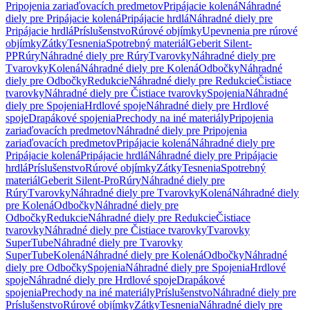
Pripojenia zariaďovacích predmetov
Pripájacie kolená
Náhradné
diely pre Pripájacie kolená
Pripájacie hrdlá
Náhradné diely pre
Pripájacie hrdlá
Príslušenstvo
Rúrové objímky
Upevnenia pre rúrové
objímky
Zátky
Tesnenia
Spotrebný materiál
Geberit Silent-
PP
Rúry
Náhradné diely pre Rúry
Tvarovky
Náhradné diely pre
Tvarovky
Kolená
Náhradné diely pre Kolená
Odbočky
Náhradné
diely pre Odbočky
Redukcie
Náhradné diely pre Redukcie
Čistiace
tvarovky
Náhradné diely pre Čistiace tvarovky
Spojenia
Náhradné
diely pre Spojenia
Hrdlové spoje
Náhradné diely pre Hrdlové
spoje
Drapákové spojenia
Prechody na iné materiály
Pripojenia
zariaďovacích predmetov
Náhradné diely pre Pripojenia
zariaďovacích predmetov
Pripájacie kolená
Náhradné diely pre
Pripájacie kolená
Pripájacie hrdlá
Náhradné diely pre Pripájacie
hrdlá
Príslušenstvo
Rúrové objímky
Zátky
Tesnenia
Spotrebný
materiál
Geberit Silent-Pro
Rúry
Náhradné diely pre
Rúry
Tvarovky
Náhradné diely pre Tvarovky
Kolená
Náhradné diely
pre Kolená
Odbočky
Náhradné diely pre
Odbočky
Redukcie
Náhradné diely pre Redukcie
Čistiace
tvarovky
Náhradné diely pre Čistiace tvarovky
Tvarovky
SuperTube
Náhradné diely pre Tvarovky
SuperTube
Kolená
Náhradné diely pre Kolená
Odbočky
Náhradné
diely pre Odbočky
Spojenia
Náhradné diely pre Spojenia
Hrdlové
spoje
Náhradné diely pre Hrdlové spoje
Drapákové
spojenia
Prechody na iné materiály
Príslušenstvo
Náhradné diely pre
Príslušenstvo
Rúrové objímky
Zátky
Tesnenia
Náhradné diely pre