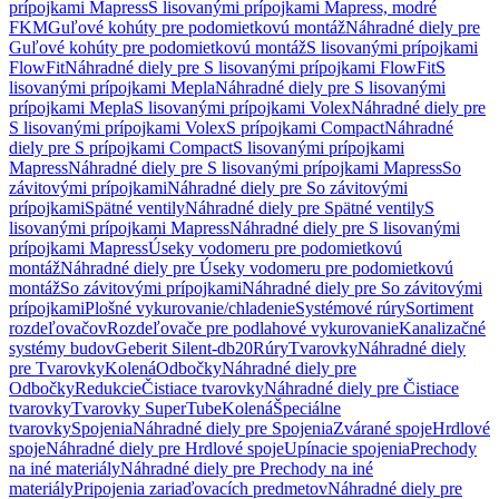
prípojkami Mapress
S lisovanými prípojkami Mapress, modré
FKM
Guľové kohúty pre podomietkovú montáž
Náhradné diely pre
Guľové kohúty pre podomietkovú montáž
S lisovanými prípojkami
FlowFit
Náhradné diely pre S lisovanými prípojkami FlowFit
S
lisovanými prípojkami Mepla
Náhradné diely pre S lisovanými
prípojkami Mepla
S lisovanými prípojkami Volex
Náhradné diely pre
S lisovanými prípojkami Volex
S prípojkami Compact
Náhradné
diely pre S prípojkami Compact
S lisovanými prípojkami
Mapress
Náhradné diely pre S lisovanými prípojkami Mapress
So
závitovými prípojkami
Náhradné diely pre So závitovými
prípojkami
Spätné ventily
Náhradné diely pre Spätné ventily
S
lisovanými prípojkami Mapress
Náhradné diely pre S lisovanými
prípojkami Mapress
Úseky vodomeru pre podomietkovú
montáž
Náhradné diely pre Úseky vodomeru pre podomietkovú
montáž
So závitovými prípojkami
Náhradné diely pre So závitovými
prípojkami
Plošné vykurovanie/chladenie
Systémové rúry
Sortiment
rozdeľovačov
Rozdeľovače pre podlahové vykurovanie
Kanalizačné
systémy budov
Geberit Silent-db20
Rúry
Tvarovky
Náhradné diely
pre Tvarovky
Kolená
Odbočky
Náhradné diely pre
Odbočky
Redukcie
Čistiace tvarovky
Náhradné diely pre Čistiace
tvarovky
Tvarovky SuperTube
Kolená
Špeciálne
tvarovky
Spojenia
Náhradné diely pre Spojenia
Zvárané spoje
Hrdlové
spoje
Náhradné diely pre Hrdlové spoje
Upínacie spojenia
Prechody
na iné materiály
Náhradné diely pre Prechody na iné
materiály
Pripojenia zariaďovacích predmetov
Náhradné diely pre