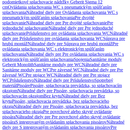
podomietkové splachovacie nádržky Geberit Sigma 12
cm
Ovládania splachovania WC s pneumatickým spúšťaním
splachovania
Náhradné diely pre Ovládania splachovania WC s
pneumatickým spúšťaním splachovania
Pre dvojité
splachovanie
Náhradné diely pre Pre dvojité splachovanie
Pre
jednoduché splachovanie
Náhradné diely pre Pre jednoduché
splachovanie
Príslušenstvo pre ovládania splachovania WC
Náhradné
diely pre Príslušenstvo pre ovládania splachovania WC
Súprava pre
hrubú montáž
Náhradné diely pre Súprava pre hrubú montáž
Pre
ovládania splachovania WC s elektronickým spúšťaním
splachovania
Náhradné diely pre Pre ovládania splachovania WC s
elektronickým spúšťaním splachovania
Spojenia
Sanitárne moduly
Geberit Monolith
Sanitárne moduly pre WC
Náhradné diely pre
Sanitárne moduly pre WC
Pre závesné WC
Náhradné diely pre Pre
závesné WC
Pre stojace WC
Náhradné diely pre Pre stojace
WC
Príslušenstvo
Náhradné diely pre Príslušenstvo
Spotrebný
materiál
Pisoáre
Pisoáre, splachovacia prevádzka, so splachovacím
okrajom
Náhradné diely pre Pisoáre, splachovacia prevádzka, so
splachovacím okrajom
Bez krytu
Náhradné diely pre Bez
krytu
Pisoáre, splachovacia prevádzka, bez splachovacieho
okraja
Náhradné diely pre Pisoáre, splachovacia prevádzka, bez
splachovacieho okraja
Pre povrchové alebo skryté ovládanie
pisoára
Náhradné diely pre Pre povrchové alebo skryté ovládanie
pisoára
S integrovaným ovládaním splachovania pisoárov
Náhradné
diely pre S integrovaným ovládaním splachovania pisoárov
Pre