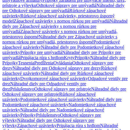
umývadlové armatúry
Prípojky zariadení pre umývacie miesto, drez,
prístroje a výlevku
Odtokové súpravy pre umývadlá
Náhradné diely
pre Odtokové súpravy pre umývadlá
Rúrkové zápachové
uzávierky
Rúrkové zápachové uzávierky, priestorovo úsporný
model
Zápachové uzávierky s nornou rúrkou pre umývadlá
Náhradné
diely pre Zápachové uzávierky s nornou rúrkou pre
umývadlá
Zápachové uzávierky s nornou rúrkou pre umývadlá,
priestorovo úsporné
Náhradné diely pre Zápachové uzávierky s
nornou rúrkou pre umývadlá, priestorovo úsporné
Podomietkové
zápachové uzávierky
Náhradné diely pre Podomietkové zápachové
uzávierky
Prípojky pre umývadlá
Náhradné diely pre Prípojky pre
umývadlá
Pripájacia rúra s hrdlom
Kryty
Prípojky
Náhradné diely pre
Prípojky
Tesnenia
Predĺženia
Ovládania
Odtokové súpravy pre
drezy
Náhradné diely pre Odtokové súpravy pre drezy
Rúrkové
zápachové uzávierky
Náhradné diely pre Rúrkové zápachové
uzávierky
Dvojkomorové zápachové uzávierky
Odpadové ventily pre
drez
Náhradné diely pre Odpadové ventily pre
drez
Príslušenstvo
Odtokové súpravy pre prístroje
Náhradné diely pre
Odtokové súpravy pre prístroje
Rúrkové zápachové
uzávierky
Podomietkové zápachové uzávierky
Náhradné diely pre
Podomietkové zápachové uzávierky
Nadomietkové zápachové
uzávierky
Náhradné diely pre Nadomietkové zápachové
uzávierky
Prípojky
Príslušenstvo
Odtokové súpravy pre
výlevky
Náhradné diely pre Odtokové súpravy pre
výlevky
Zápachové uzávierky
Pripájacia rúra s hrdlom
Náhradné