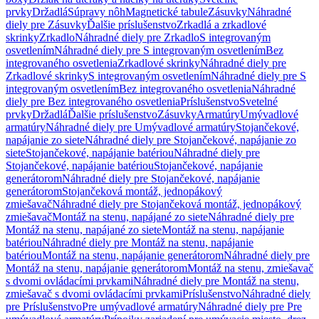
prvky
Držadlá
Súpravy nôh
Magnetické tabule
Zásuvky
Náhradné
diely pre Zásuvky
Ďalšie príslušenstvo
Zrkadlá a zrkadlové
skrinky
Zrkadlo
Náhradné diely pre Zrkadlo
S integrovaným
osvetlením
Náhradné diely pre S integrovaným osvetlením
Bez
integrovaného osvetlenia
Zrkadlové skrinky
Náhradné diely pre
Zrkadlové skrinky
S integrovaným osvetlením
Náhradné diely pre S
integrovaným osvetlením
Bez integrovaného osvetlenia
Náhradné
diely pre Bez integrovaného osvetlenia
Príslušenstvo
Svetelné
prvky
Držadlá
Ďalšie príslušenstvo
Zásuvky
Armatúry
Umývadlové
armatúry
Náhradné diely pre Umývadlové armatúry
Stojančekové,
napájanie zo siete
Náhradné diely pre Stojančekové, napájanie zo
siete
Stojančekové, napájanie batériou
Náhradné diely pre
Stojančekové, napájanie batériou
Stojančekové, napájanie
generátorom
Náhradné diely pre Stojančekové, napájanie
generátorom
Stojančeková montáž, jednopákový
zmiešavač
Náhradné diely pre Stojančeková montáž, jednopákový
zmiešavač
Montáž na stenu, napájané zo siete
Náhradné diely pre
Montáž na stenu, napájané zo siete
Montáž na stenu, napájanie
batériou
Náhradné diely pre Montáž na stenu, napájanie
batériou
Montáž na stenu, napájanie generátorom
Náhradné diely pre
Montáž na stenu, napájanie generátorom
Montáž na stenu, zmiešavač
s dvomi ovládacími prvkami
Náhradné diely pre Montáž na stenu,
zmiešavač s dvomi ovládacími prvkami
Príslušenstvo
Náhradné diely
pre Príslušenstvo
Pre umývadlové armatúry
Náhradné diely pre Pre