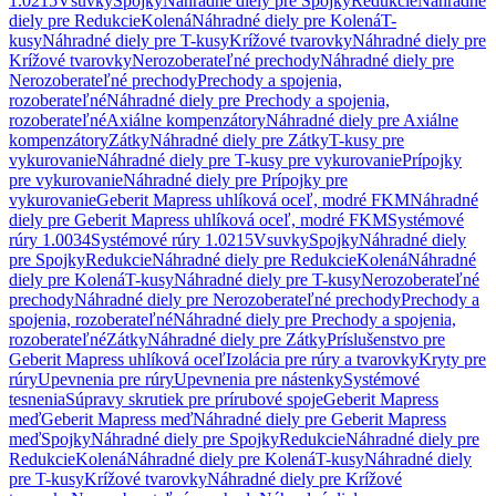
1.0215
Vsuvky
Spojky
Náhradné diely pre Spojky
Redukcie
Náhradné
diely pre Redukcie
Kolená
Náhradné diely pre Kolená
T-
kusy
Náhradné diely pre T-kusy
Krížové tvarovky
Náhradné diely pre
Krížové tvarovky
Nerozoberateľné prechody
Náhradné diely pre
Nerozoberateľné prechody
Prechody a spojenia,
rozoberateľné
Náhradné diely pre Prechody a spojenia,
rozoberateľné
Axiálne kompenzátory
Náhradné diely pre Axiálne
kompenzátory
Zátky
Náhradné diely pre Zátky
T-kusy pre
vykurovanie
Náhradné diely pre T-kusy pre vykurovanie
Prípojky
pre vykurovanie
Náhradné diely pre Prípojky pre
vykurovanie
Geberit Mapress uhlíková oceľ, modré FKM
Náhradné
diely pre Geberit Mapress uhlíková oceľ, modré FKM
Systémové
rúry 1.0034
Systémové rúry 1.0215
Vsuvky
Spojky
Náhradné diely
pre Spojky
Redukcie
Náhradné diely pre Redukcie
Kolená
Náhradné
diely pre Kolená
T-kusy
Náhradné diely pre T-kusy
Nerozoberateľné
prechody
Náhradné diely pre Nerozoberateľné prechody
Prechody a
spojenia, rozoberateľné
Náhradné diely pre Prechody a spojenia,
rozoberateľné
Zátky
Náhradné diely pre Zátky
Príslušenstvo pre
Geberit Mapress uhlíková oceľ
Izolácia pre rúry a tvarovky
Kryty pre
rúry
Upevnenia pre rúry
Upevnenia pre nástenky
Systémové
tesnenia
Súpravy skrutiek pre prírubové spoje
Geberit Mapress
meď
Geberit Mapress meď
Náhradné diely pre Geberit Mapress
meď
Spojky
Náhradné diely pre Spojky
Redukcie
Náhradné diely pre
Redukcie
Kolená
Náhradné diely pre Kolená
T-kusy
Náhradné diely
pre T-kusy
Krížové tvarovky
Náhradné diely pre Krížové