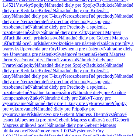
1.4521
Vsuvky
Spojky
Náhradné diely pre Spojky
Redukcie
Náhradné
diely pre Redukcie
Kolená
Náhradné diely pre Kolená
T-
kusy
Náhradné diely pre T-kusy
Nerozoberateľné prechody
Náhradné
diely pre Nerozoberateľné prechody
Prechody a spojenia,
rozoberateľné
Náhradné diely pre Prechody a spojenia,
rozoberateľné
Zátky
Náhradné diely pre Zátky
Geberit Mapress
ušľachtilá oceľ, príslušenstvo
Náhradné diely pre Geberit Mapress
ušľachtilá oceľ, príslušenstvo
Izolácie pre nástenky
Izolácia pre rúry a
tvarovky
Upevnenia pre rúry
Upevnenia pre nástenky
Náhradné diely
pre Upevnenia pre nástenky
Systémové tesnenia
Geberit Mapress
therm
Systémové rúry Therm
Tvarovka
Náhradné diely pre
Tvarovka
Spojky
Náhradné diely pre Spojky
Redukcie
Náhradné
diely pre Redukcie
Kolená
Náhradné diely pre Kolená
T-
kusy
Náhradné diely pre T-kusy
Nerozoberateľné prechody
Náhradné
diely pre Nerozoberateľné prechody
Prechody a spojenia,
rozoberateľné
Náhradné diely pre Prechody a spojenia,
rozoberateľné
Axiálne kompenzátory
Náhradné diely pre Axiálne
kompenzátory
Zátky
Náhradné diely pre Zátky
T-kusy pre
vykurovanie
Náhradné diely pre T-kusy pre vykurovanie
Prípojky
pre vykurovanie
Náhradné diely pre Prípojky pre
vykurovanie
Príslušenstvo pre Geberit Mapress Therm
Systémové
tesnenia
Upevnenia pre rúry
Geberit Mapress uhlíková oceľ
Geberit
Mapress uhlíková oceľ
Náhradné diely pre Geberit Mapress
uhlíková oceľ
Systémové rúry 1.0034
Systémové rúry