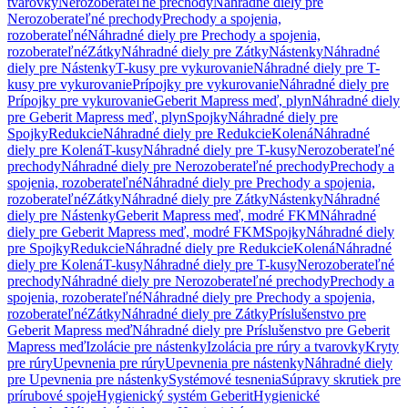
tvarovky
Nerozoberateľné prechody
Náhradné diely pre
Nerozoberateľné prechody
Prechody a spojenia,
rozoberateľné
Náhradné diely pre Prechody a spojenia,
rozoberateľné
Zátky
Náhradné diely pre Zátky
Nástenky
Náhradné
diely pre Nástenky
T-kusy pre vykurovanie
Náhradné diely pre T-
kusy pre vykurovanie
Prípojky pre vykurovanie
Náhradné diely pre
Prípojky pre vykurovanie
Geberit Mapress meď, plyn
Náhradné diely
pre Geberit Mapress meď, plyn
Spojky
Náhradné diely pre
Spojky
Redukcie
Náhradné diely pre Redukcie
Kolená
Náhradné
diely pre Kolená
T-kusy
Náhradné diely pre T-kusy
Nerozoberateľné
prechody
Náhradné diely pre Nerozoberateľné prechody
Prechody a
spojenia, rozoberateľné
Náhradné diely pre Prechody a spojenia,
rozoberateľné
Zátky
Náhradné diely pre Zátky
Nástenky
Náhradné
diely pre Nástenky
Geberit Mapress meď, modré FKM
Náhradné
diely pre Geberit Mapress meď, modré FKM
Spojky
Náhradné diely
pre Spojky
Redukcie
Náhradné diely pre Redukcie
Kolená
Náhradné
diely pre Kolená
T-kusy
Náhradné diely pre T-kusy
Nerozoberateľné
prechody
Náhradné diely pre Nerozoberateľné prechody
Prechody a
spojenia, rozoberateľné
Náhradné diely pre Prechody a spojenia,
rozoberateľné
Zátky
Náhradné diely pre Zátky
Príslušenstvo pre
Geberit Mapress meď
Náhradné diely pre Príslušenstvo pre Geberit
Mapress meď
Izolácie pre nástenky
Izolácia pre rúry a tvarovky
Kryty
pre rúry
Upevnenia pre rúry
Upevnenia pre nástenky
Náhradné diely
pre Upevnenia pre nástenky
Systémové tesnenia
Súpravy skrutiek pre
prírubové spoje
Hygienický systém Geberit
Hygienické