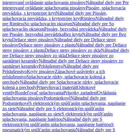
integrované ovládanie splachovania pisoárov
Náhradné diely pre Pre
integrované ovládanie splachovania pisoárov
Pisoáre, splachovacia
prevádzka, s krytom/pre kryt
Náhradné diely pre Pisoáre,
splachovacia prevádzka, s krytom/pre kryt
Rimless
Náhradné diely
pre Rimless
So splachovacím okrajom
Náhradné diely pre So
splachovacím okrajom
Pisoáre, bezvodná prevádzka
Náhradné diely
pre Pisoáre, bezvodná prevádzka
Bez krytu
Náhradné diely pre Bez
krytu
Deliace steny pisoárov
Náhradné diely pre Deliace steny
pisoárov
Deliace steny pisoárov z plastu
Náhradné diely pre Deliace
steny pisoárov z plastu
Deliace steny pisoárov zo skla
Náhradné diely
pre Deliace steny pisoárov zo skla
Deliace steny pisoárov zo
sanitárnej keramiky
Náhradné diely pre Deliace steny pisoárov zo
sanitárnej keramiky
Príslušenstvo
Náhradné diely pre
Príslušenstvo
Kryty pisoárov
Zápachové uzávierky a ich
príslušenstvo
Splachovacie rúrky, splachovacie kolená a
prechody
Náhradné diely pre Splachovacie rúrky, splachovacie
kolená a prechody
Pripevňovací materiál
Odtokové
ventily
Rozdeľovač splachovania
Prípojky zariadení
Ovládania
splachovania pisoárov
Podomietkové
Náhradné diely pre
Podomietkové
S elektronickým spúšťaním splachovania, napájanie
zo siete
Náhradné diely pre S elektronickým spúšťaním
splachovania, napájanie zo siete
S elektronickým spúšťaním
splachovania, napájanie batériou
Náhradné diely pre S
elektronickým spúšťaním splachovania, napájanie batériou
S
pneumatickým spúšťaním splachovania
Náhradné diely pre S