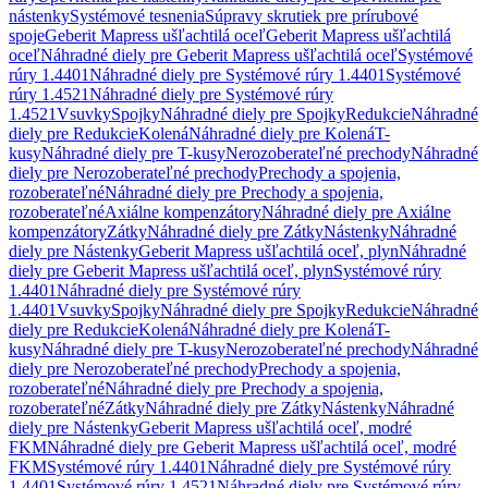
nástenky
Systémové tesnenia
Súpravy skrutiek pre prírubové
spoje
Geberit Mapress ušľachtilá oceľ
Geberit Mapress ušľachtilá
oceľ
Náhradné diely pre Geberit Mapress ušľachtilá oceľ
Systémové
rúry 1.4401
Náhradné diely pre Systémové rúry 1.4401
Systémové
rúry 1.4521
Náhradné diely pre Systémové rúry
1.4521
Vsuvky
Spojky
Náhradné diely pre Spojky
Redukcie
Náhradné
diely pre Redukcie
Kolená
Náhradné diely pre Kolená
T-
kusy
Náhradné diely pre T-kusy
Nerozoberateľné prechody
Náhradné
diely pre Nerozoberateľné prechody
Prechody a spojenia,
rozoberateľné
Náhradné diely pre Prechody a spojenia,
rozoberateľné
Axiálne kompenzátory
Náhradné diely pre Axiálne
kompenzátory
Zátky
Náhradné diely pre Zátky
Nástenky
Náhradné
diely pre Nástenky
Geberit Mapress ušľachtilá oceľ, plyn
Náhradné
diely pre Geberit Mapress ušľachtilá oceľ, plyn
Systémové rúry
1.4401
Náhradné diely pre Systémové rúry
1.4401
Vsuvky
Spojky
Náhradné diely pre Spojky
Redukcie
Náhradné
diely pre Redukcie
Kolená
Náhradné diely pre Kolená
T-
kusy
Náhradné diely pre T-kusy
Nerozoberateľné prechody
Náhradné
diely pre Nerozoberateľné prechody
Prechody a spojenia,
rozoberateľné
Náhradné diely pre Prechody a spojenia,
rozoberateľné
Zátky
Náhradné diely pre Zátky
Nástenky
Náhradné
diely pre Nástenky
Geberit Mapress ušľachtilá oceľ, modré
FKM
Náhradné diely pre Geberit Mapress ušľachtilá oceľ, modré
FKM
Systémové rúry 1.4401
Náhradné diely pre Systémové rúry
1.4401
Systémové rúry 1.4521
Náhradné diely pre Systémové rúry