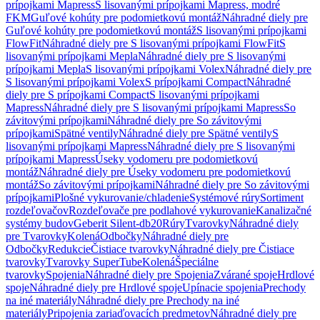
prípojkami Mapress
S lisovanými prípojkami Mapress, modré
FKM
Guľové kohúty pre podomietkovú montáž
Náhradné diely pre
Guľové kohúty pre podomietkovú montáž
S lisovanými prípojkami
FlowFit
Náhradné diely pre S lisovanými prípojkami FlowFit
S
lisovanými prípojkami Mepla
Náhradné diely pre S lisovanými
prípojkami Mepla
S lisovanými prípojkami Volex
Náhradné diely pre
S lisovanými prípojkami Volex
S prípojkami Compact
Náhradné
diely pre S prípojkami Compact
S lisovanými prípojkami
Mapress
Náhradné diely pre S lisovanými prípojkami Mapress
So
závitovými prípojkami
Náhradné diely pre So závitovými
prípojkami
Spätné ventily
Náhradné diely pre Spätné ventily
S
lisovanými prípojkami Mapress
Náhradné diely pre S lisovanými
prípojkami Mapress
Úseky vodomeru pre podomietkovú
montáž
Náhradné diely pre Úseky vodomeru pre podomietkovú
montáž
So závitovými prípojkami
Náhradné diely pre So závitovými
prípojkami
Plošné vykurovanie/chladenie
Systémové rúry
Sortiment
rozdeľovačov
Rozdeľovače pre podlahové vykurovanie
Kanalizačné
systémy budov
Geberit Silent-db20
Rúry
Tvarovky
Náhradné diely
pre Tvarovky
Kolená
Odbočky
Náhradné diely pre
Odbočky
Redukcie
Čistiace tvarovky
Náhradné diely pre Čistiace
tvarovky
Tvarovky SuperTube
Kolená
Špeciálne
tvarovky
Spojenia
Náhradné diely pre Spojenia
Zvárané spoje
Hrdlové
spoje
Náhradné diely pre Hrdlové spoje
Upínacie spojenia
Prechody
na iné materiály
Náhradné diely pre Prechody na iné
materiály
Pripojenia zariaďovacích predmetov
Náhradné diely pre