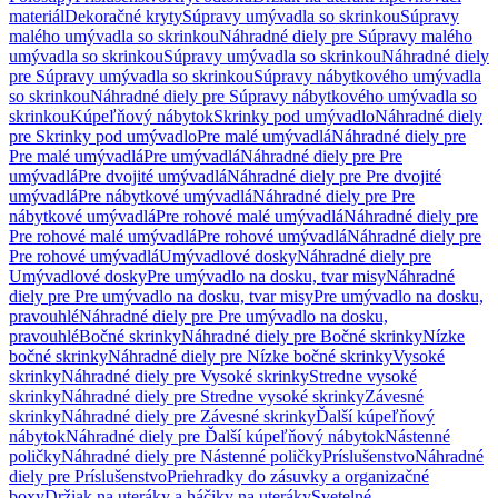
materiál
Dekoračné kryty
Súpravy umývadla so skrinkou
Súpravy
malého umývadla so skrinkou
Náhradné diely pre Súpravy malého
umývadla so skrinkou
Súpravy umývadla so skrinkou
Náhradné diely
pre Súpravy umývadla so skrinkou
Súpravy nábytkového umývadla
so skrinkou
Náhradné diely pre Súpravy nábytkového umývadla so
skrinkou
Kúpeľňový nábytok
Skrinky pod umývadlo
Náhradné diely
pre Skrinky pod umývadlo
Pre malé umývadlá
Náhradné diely pre
Pre malé umývadlá
Pre umývadlá
Náhradné diely pre Pre
umývadlá
Pre dvojité umývadlá
Náhradné diely pre Pre dvojité
umývadlá
Pre nábytkové umývadlá
Náhradné diely pre Pre
nábytkové umývadlá
Pre rohové malé umývadlá
Náhradné diely pre
Pre rohové malé umývadlá
Pre rohové umývadlá
Náhradné diely pre
Pre rohové umývadlá
Umývadlové dosky
Náhradné diely pre
Umývadlové dosky
Pre umývadlo na dosku, tvar misy
Náhradné
diely pre Pre umývadlo na dosku, tvar misy
Pre umývadlo na dosku,
pravouhlé
Náhradné diely pre Pre umývadlo na dosku,
pravouhlé
Bočné skrinky
Náhradné diely pre Bočné skrinky
Nízke
bočné skrinky
Náhradné diely pre Nízke bočné skrinky
Vysoké
skrinky
Náhradné diely pre Vysoké skrinky
Stredne vysoké
skrinky
Náhradné diely pre Stredne vysoké skrinky
Závesné
skrinky
Náhradné diely pre Závesné skrinky
Ďalší kúpeľňový
nábytok
Náhradné diely pre Ďalší kúpeľňový nábytok
Nástenné
poličky
Náhradné diely pre Nástenné poličky
Príslušenstvo
Náhradné
diely pre Príslušenstvo
Priehradky do zásuvky a organizačné
boxy
Držiak na uteráky a háčiky na uteráky
Svetelné