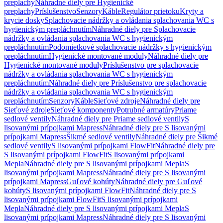
preplachy
Náhradné diely pre Hygienické
preplachy
Príslušenstvo
Senzory
Káble
Regulátor prietoku
Kryty a
krycie dosky
Splachovacie nádržky a ovládania splachovania WC s
hygienickým prepláchnutím
Náhradné diely pre Splachovacie
nádržky a ovládania splachovania WC s hygienickým
prepláchnutím
Podomietkové splachovacie nádržky s hygienickým
prepláchnutím
Hygienické montované moduly
Náhradné diely pre
Hygienické montované moduly
Príslušenstvo pre splachovacie
nádržky a ovládania splachovania WC s hygienickým
prepláchnutím
Náhradné diely pre Príslušenstvo pre splachovacie
nádržky a ovládania splachovania WC s hygienickým
prepláchnutím
Senzory
Káble
Sieťové zdroje
Náhradné diely pre
Sieťové zdroje
Sieťové komponenty
Potrubné armatúry
Priame
sedlové ventily
Náhradné diely pre Priame sedlové ventily
S
lisovanými prípojkami Mapress
Náhradné diely pre S lisovanými
prípojkami Mapress
Šikmé sedlové ventily
Náhradné diely pre Šikmé
sedlové ventily
S lisovanými prípojkami FlowFit
Náhradné diely pre
S lisovanými prípojkami FlowFit
S lisovanými prípojkami
Mepla
Náhradné diely pre S lisovanými prípojkami Mepla
S
lisovanými prípojkami Mapress
Náhradné diely pre S lisovanými
prípojkami Mapress
Guľové kohúty
Náhradné diely pre Guľové
kohúty
S lisovanými prípojkami FlowFit
Náhradné diely pre S
lisovanými prípojkami FlowFit
S lisovanými prípojkami
Mepla
Náhradné diely pre S lisovanými prípojkami Mepla
S
lisovanými prípojkami Mapress
Náhradné diely pre S lisovanými