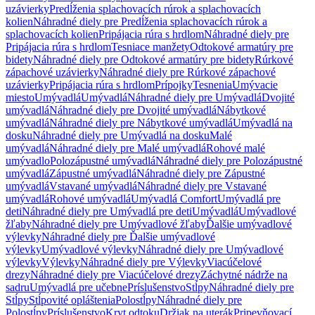
uzávierky
Predĺženia splachovacích rúrok a splachovacích
kolien
Náhradné diely pre Predĺženia splachovacích rúrok a
splachovacích kolien
Pripájacia rúra s hrdlom
Náhradné diely pre
Pripájacia rúra s hrdlom
Tesniace manžety
Odtokové armatúry pre
bidety
Náhradné diely pre Odtokové armatúry pre bidety
Rúrkové
zápachové uzávierky
Náhradné diely pre Rúrkové zápachové
uzávierky
Pripájacia rúra s hrdlom
Prípojky
Tesnenia
Umývacie
miesto
Umývadlá
Umývadlá
Náhradné diely pre Umývadlá
Dvojité
umývadlá
Náhradné diely pre Dvojité umývadlá
Nábytkové
umývadlá
Náhradné diely pre Nábytkové umývadlá
Umývadlá na
dosku
Náhradné diely pre Umývadlá na dosku
Malé
umývadlá
Náhradné diely pre Malé umývadlá
Rohové malé
umývadlo
Polozápustné umývadlá
Náhradné diely pre Polozápustné
umývadlá
Zápustné umývadlá
Náhradné diely pre Zápustné
umývadlá
Vstavané umývadlá
Náhradné diely pre Vstavané
umývadlá
Rohové umývadlá
Umývadlá Comfort
Umývadlá pre
deti
Náhradné diely pre Umývadlá pre deti
Umývadlá
Umývadlové
žľaby
Náhradné diely pre Umývadlové žľaby
Ďalšie umývadlové
výlevky
Náhradné diely pre Ďalšie umývadlové
výlevky
Umývadlové výlevky
Náhradné diely pre Umývadlové
výlevky
Výlevky
Náhradné diely pre Výlevky
Viacúčelové
drezy
Náhradné diely pre Viacúčelové drezy
Záchytné nádrže na
sadru
Umývadlá pre učebne
Príslušenstvo
Stĺpy
Náhradné diely pre
Stĺpy
Stĺpovité opláštenia
Polostĺpy
Náhradné diely pre
Polostĺpy
Príslušenstvo
Kryt odtoku
Držiak na uterák
Pripevňovací