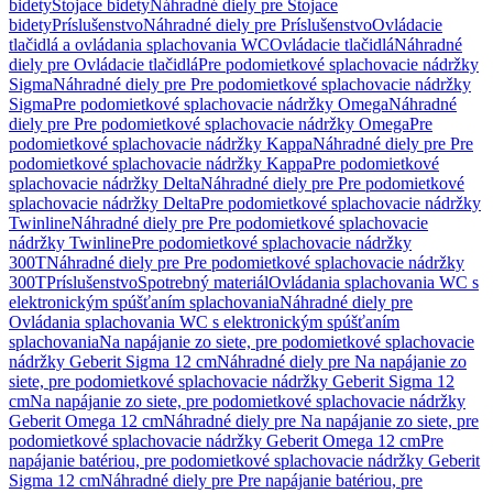
bidety
Stojace bidety
Náhradné diely pre Stojace
bidety
Príslušenstvo
Náhradné diely pre Príslušenstvo
Ovládacie
tlačidlá a ovládania splachovania WC
Ovládacie tlačidlá
Náhradné
diely pre Ovládacie tlačidlá
Pre podomietkové splachovacie nádržky
Sigma
Náhradné diely pre Pre podomietkové splachovacie nádržky
Sigma
Pre podomietkové splachovacie nádržky Omega
Náhradné
diely pre Pre podomietkové splachovacie nádržky Omega
Pre
podomietkové splachovacie nádržky Kappa
Náhradné diely pre Pre
podomietkové splachovacie nádržky Kappa
Pre podomietkové
splachovacie nádržky Delta
Náhradné diely pre Pre podomietkové
splachovacie nádržky Delta
Pre podomietkové splachovacie nádržky
Twinline
Náhradné diely pre Pre podomietkové splachovacie
nádržky Twinline
Pre podomietkové splachovacie nádržky
300T
Náhradné diely pre Pre podomietkové splachovacie nádržky
300T
Príslušenstvo
Spotrebný materiál
Ovládania splachovania WC s
elektronickým spúšťaním splachovania
Náhradné diely pre
Ovládania splachovania WC s elektronickým spúšťaním
splachovania
Na napájanie zo siete, pre podomietkové splachovacie
nádržky Geberit Sigma 12 cm
Náhradné diely pre Na napájanie zo
siete, pre podomietkové splachovacie nádržky Geberit Sigma 12
cm
Na napájanie zo siete, pre podomietkové splachovacie nádržky
Geberit Omega 12 cm
Náhradné diely pre Na napájanie zo siete, pre
podomietkové splachovacie nádržky Geberit Omega 12 cm
Pre
napájanie batériou, pre podomietkové splachovacie nádržky Geberit
Sigma 12 cm
Náhradné diely pre Pre napájanie batériou, pre