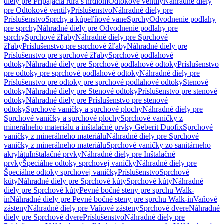
diely pre Pripájacia rúra s hrdlom
Odtokové ventily
Náhradné diely
pre Odtokové ventily
Príslušenstvo
Náhradné diely pre
Príslušenstvo
Sprchy a kúpeľňové vane
Sprchy
Odvodnenie podlahy
pre sprchy
Náhradné diely pre Odvodnenie podlahy pre
sprchy
Sprchové žľaby
Náhradné diely pre Sprchové
žľaby
Príslušenstvo pre sprchové žľaby
Náhradné diely pre
Príslušenstvo pre sprchové žľaby
Sprchové podlahové
odtoky
Náhradné diely pre Sprchové podlahové odtoky
Príslušenstvo
pre odtoky pre sprchové podlahové odtoky
Náhradné diely pre
Príslušenstvo pre odtoky pre sprchové podlahové odtoky
Stenové
odtoky
Náhradné diely pre Stenové odtoky
Príslušenstvo pre stenové
odtoky
Náhradné diely pre Príslušenstvo pre stenové
odtoky
Sprchové vaničky a sprchové plochy
Náhradné diely pre
Sprchové vaničky a sprchové plochy
Sprchové vaničky z
minerálneho materiálu a inštalačné prvky Geberit Duofix
Sprchové
vaničky z minerálneho materiálu
Náhradné diely pre Sprchové
vaničky z minerálneho materiálu
Sprchové vaničky zo sanitárneho
akrylátu
Inštalačné prvky
Náhradné diely pre Inštalačné
prvky
Špeciálne odtoky sprchovej vaničky
Náhradné diely pre
Špeciálne odtoky sprchovej vaničky
Príslušenstvo
Sprchové
kúty
Náhradné diely pre Sprchové kúty
Sprchové kúty
Náhradné
diely pre Sprchové kúty
Pevné bočné steny pre sprchu Walk-
in
Náhradné diely pre Pevné bočné steny pre sprchu Walk-in
Vaňové
zásteny
Náhradné diely pre Vaňové zásteny
Sprchové dvere
Náhradné
diely pre Sprchové dvere
Príslušenstvo
Náhradné diely pre