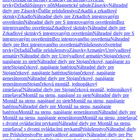
prvky
Držadlá
Súpravy nôh
Magnetické tabule
Zásuvky
Náhradné
diely pre Zásuvky
Ďalšie príslušenstvo
Zrkadlá a zrkadlové
skrinky
Zrkadlo
Náhradné diely pre Zrkadlo
S integrovaným
osvetlením
Náhradné diely pre S integrovaným osvetlením
Bez
integrovaného osvetlenia
Zrkadlové skrinky
Náhradné diely pre
Zrkadlové skrinky
S integrovaným osvetlením
Náhradné diely pre S
integrovaným osvetlením
Bez integrovaného osvetlenia
Náhradné
diely pre Bez integrovaného osvetlenia
Príslušenstvo
Svetelné
prvky
Držadlá
Ďalšie príslušenstvo
Zásuvky
Armatúry
Umývadlové
armatúry
Náhradné diely pre Umývadlové armatúry
Stojančekové,
napájanie zo siete
Náhradné diely pre Stojančekové, napájanie zo
siete
Stojančekové, napájanie batériou
Náhradné diely pre
Stojančekové, napájanie batériou
Stojančekové, napájanie
generátorom
Náhradné diely pre Stojančekové, napájanie
generátorom
Stojančeková montáž, jednopákový
zmiešavač
Náhradné diely pre Stojančeková montáž, jednopákový
zmiešavač
Montáž na stenu, napájané zo siete
Náhradné diely pre
Montáž na stenu, napájané zo siete
Montáž na stenu, napájanie
batériou
Náhradné diely pre Montáž na stenu, napájanie
batériou
Montáž na stenu, napájanie generátorom
Náhradné diely pre
Montáž na stenu, napájanie generátorom
Montáž na stenu, zmiešavač
s dvomi ovládacími prvkami
Náhradné diely pre Montáž na stenu,
zmiešavač s dvomi ovládacími prvkami
Príslušenstvo
Náhradné diely
pre Príslušenstvo
Pre umývadlové armatúry
Náhradné diely pre Pre