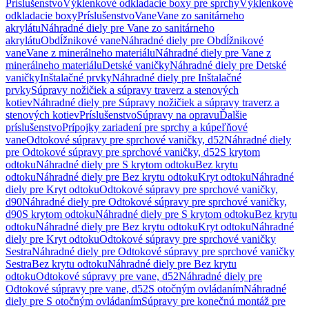
Príslušenstvo
Výklenkové odkladacie boxy pre sprchy
Výklenkové
odkladacie boxy
Príslušenstvo
Vane
Vane zo sanitárneho
akrylátu
Náhradné diely pre Vane zo sanitárneho
akrylátu
Obdĺžnikové vane
Náhradné diely pre Obdĺžnikové
vane
Vane z minerálneho materiálu
Náhradné diely pre Vane z
minerálneho materiálu
Detské vaničky
Náhradné diely pre Detské
vaničky
Inštalačné prvky
Náhradné diely pre Inštalačné
prvky
Súpravy nožičiek a súpravy traverz a stenových
kotiev
Náhradné diely pre Súpravy nožičiek a súpravy traverz a
stenových kotiev
Príslušenstvo
Súpravy na opravu
Ďalšie
príslušenstvo
Prípojky zariadení pre sprchy a kúpeľňové
vane
Odtokové súpravy pre sprchové vaničky, d52
Náhradné diely
pre Odtokové súpravy pre sprchové vaničky, d52
S krytom
odtoku
Náhradné diely pre S krytom odtoku
Bez krytu
odtoku
Náhradné diely pre Bez krytu odtoku
Kryt odtoku
Náhradné
diely pre Kryt odtoku
Odtokové súpravy pre sprchové vaničky,
d90
Náhradné diely pre Odtokové súpravy pre sprchové vaničky,
d90
S krytom odtoku
Náhradné diely pre S krytom odtoku
Bez krytu
odtoku
Náhradné diely pre Bez krytu odtoku
Kryt odtoku
Náhradné
diely pre Kryt odtoku
Odtokové súpravy pre sprchové vaničky
Sestra
Náhradné diely pre Odtokové súpravy pre sprchové vaničky
Sestra
Bez krytu odtoku
Náhradné diely pre Bez krytu
odtoku
Odtokové súpravy pre vane, d52
Náhradné diely pre
Odtokové súpravy pre vane, d52
S otočným ovládaním
Náhradné
diely pre S otočným ovládaním
Súpravy pre konečnú montáž pre