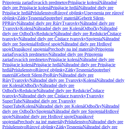
Pripojenia zariaďovacích predmetov
Pripájacie kolená
Náhradné
diely pre Pripájacie kolená
Pripájacie hrdlá
Náhradné diely pre
Pripájacie hrdlá
Príslušenstvo
Rúrové objímky
Upevnenia pre rúrové
objímky
Zátky
Tesnenia
Spotrebný materiál
Geberit Silent-
PP
Rúry
Náhradné diely pre Rúry
Tvarovky
Náhradné diely pre
Tvarovky
Kolená
Náhradné diely pre Kolená
Odbočky
Náhradné
diely pre Odbočky
Redukcie
Náhradné diely pre Redukcie
Čistiace
tvarovky
Náhradné diely pre Čistiace tvarovky
Spojenia
Náhradné
diely pre Spojenia
Hrdlové spoje
Náhradné diely pre Hrdlové
spoje
Drapákové spojenia
Prechody na iné materiály
Pripojenia
zariaďovacích predmetov
Náhradné diely pre Pripojenia
zariaďovacích predmetov
Pripájacie kolená
Náhradné diely pre
Pripájacie kolená
Pripájacie hrdlá
Náhradné diely pre Pripájacie
hrdlá
Príslušenstvo
Rúrové objímky
Zátky
Tesnenia
Spotrebný
materiál
Geberit Silent-Pro
Rúry
Náhradné diely pre
Rúry
Tvarovky
Náhradné diely pre Tvarovky
Kolená
Náhradné diely
pre Kolená
Odbočky
Náhradné diely pre
Odbočky
Redukcie
Náhradné diely pre Redukcie
Čistiace
tvarovky
Náhradné diely pre Čistiace tvarovky
Tvarovky
SuperTube
Náhradné diely pre Tvarovky
SuperTube
Kolená
Náhradné diely pre Kolená
Odbočky
Náhradné
diely pre Odbočky
Spojenia
Náhradné diely pre Spojenia
Hrdlové
spoje
Náhradné diely pre Hrdlové spoje
Drapákové
spojenia
Prechody na iné materiály
Príslušenstvo
Náhradné diely pre
Príslušenstvo
Rúrové objímky
Zátky
Tesnenia
Náhradné diely pre