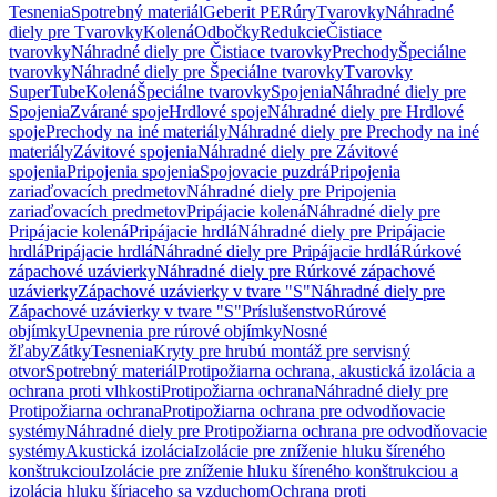
Tesnenia
Spotrebný materiál
Geberit PE
Rúry
Tvarovky
Náhradné
diely pre Tvarovky
Kolená
Odbočky
Redukcie
Čistiace
tvarovky
Náhradné diely pre Čistiace tvarovky
Prechody
Špeciálne
tvarovky
Náhradné diely pre Špeciálne tvarovky
Tvarovky
SuperTube
Kolená
Špeciálne tvarovky
Spojenia
Náhradné diely pre
Spojenia
Zvárané spoje
Hrdlové spoje
Náhradné diely pre Hrdlové
spoje
Prechody na iné materiály
Náhradné diely pre Prechody na iné
materiály
Závitové spojenia
Náhradné diely pre Závitové
spojenia
Pripojenia spojenia
Spojovacie puzdrá
Pripojenia
zariaďovacích predmetov
Náhradné diely pre Pripojenia
zariaďovacích predmetov
Pripájacie kolená
Náhradné diely pre
Pripájacie kolená
Pripájacie hrdlá
Náhradné diely pre Pripájacie
hrdlá
Pripájacie hrdlá
Náhradné diely pre Pripájacie hrdlá
Rúrkové
zápachové uzávierky
Náhradné diely pre Rúrkové zápachové
uzávierky
Zápachové uzávierky v tvare "S"
Náhradné diely pre
Zápachové uzávierky v tvare "S"
Príslušenstvo
Rúrové
objímky
Upevnenia pre rúrové objímky
Nosné
žľaby
Zátky
Tesnenia
Kryty pre hrubú montáž pre servisný
otvor
Spotrebný materiál
Protipožiarna ochrana, akustická izolácia a
ochrana proti vlhkosti
Protipožiarna ochrana
Náhradné diely pre
Protipožiarna ochrana
Protipožiarna ochrana pre odvodňovacie
systémy
Náhradné diely pre Protipožiarna ochrana pre odvodňovacie
systémy
Akustická izolácia
Izolácie pre zníženie hluku šíreného
konštrukciou
Izolácie pre zníženie hluku šíreného konštrukciou a
izolácia hluku šíriaceho sa vzduchom
Ochrana proti