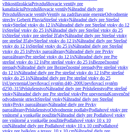
vlhkosti
Izolácia
Privzdušňovacie ventily pre
kanalizáciu
Privzdušňovacie ventily
Náhradné diely pre
Privzdušňovacie ventily
Ventily na zadržiavanie energie
Odvodnenie
strechy Geberit Pluvia
Strešné vtoky
Náhradné diely pre Strešné
vtoky
Strešné vtoky do 12 l/s
Náhradné diely pre Strešné vtoky do 12
l/s
Strešné vtoky do 25 l/s
Náhradné diely pre Strešné vtoky do 25
l/s
Strešné vtoky pre strešné žľaby
Náhradné diely pre Strešné vtoky
pre strešné žľaby
Strešné vtoky do 12 l/s
Náhradné diely pre Strešné
vtoky do 12 l/s
Strešné vtoky do 25 l/s
Náhradné diely pre Strešné
vtoky do 25 l/s
Prvky parozábrany
Náhradné diely pre Prvky
parozábrany
Pre strešné vtoky do 12 l/s
Náhradné diely pre Pre
strešné vtoky do 12 l/s
Pre strešné vtoky do 25 l/s
Bezpečnostné
prepady
Náhradné diely pre Bezpečnostné prepady
Pre strešné vtoky
do 12 l/s
Náhradné diely pre Pre strešné vtoky do 12 l/s
Pre strešné
vtoky do 25 l/s
Náhradné diely pre Pre strešné vtoky do 25
l/s
Upevnenia
Upevňovací systém d40–200
Upevňovací systém
d250–315
Príslušenstvo
Náhradné diely pre Príslušenstvo
Pre strešné
vtoky
Náhradné diely pre Pre strešné vtoky
Pre upevnenia
Konvenčné
odvodnenie striech
Strešné vtoky
Náhradné diely pre Strešné
vtoky
Prvky parozábrany
Náhradné diely pre Prvky
parozábrany
Príslušenstvo
Odvodnenie podlahy
Podlahové vtoky pre
vnútorné a vonkajšie použitie
Náhradné diely pre Podlahové vtoky
pre vnútorné a vonkajšie použitie
Podlahové vtoky 10 x 10
cm
Náhradné diely pre Podlahové vtoky 10 x 10 cm
Podlahové
vtoky pre balkóny a terasy, 10 x 10 cm
Náhradné diely pre