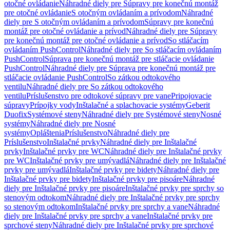
otočné ovládanie
Náhradné diely pre Súpravy pre konečnú montáž
pre otočné ovládanie
S otočným ovládaním a prívodom
Náhradné
diely pre S otočným ovládaním a prívodom
Súpravy pre konečnú
montáž pre otočné ovládanie a prívod
Náhradné diely pre Súpravy
pre konečnú montáž pre otočné ovládanie a prívod
So stláčacím
ovládaním PushControl
Náhradné diely pre So stláčacím ovládaním
PushControl
Súprava pre konečnú montáž pre stláčacie ovládanie
PushControl
Náhradné diely pre Súprava pre konečnú montáž pre
stláčacie ovládanie PushControl
So zátkou odtokového
ventilu
Náhradné diely pre So zátkou odtokového
ventilu
Príslušenstvo pre odtokové súpravy pre vane
Pripojovacie
súpravy
Prípojky vody
Inštalačné a splachovacie systémy
Geberit
Duofix
Systémové steny
Náhradné diely pre Systémové steny
Nosné
systémy
Náhradné diely pre Nosné
systémy
Opláštenia
Príslušenstvo
Náhradné diely pre
Príslušenstvo
Inštalačné prvky
Náhradné diely pre Inštalačné
prvky
Inštalačné prvky pre WC
Náhradné diely pre Inštalačné prvky
pre WC
Inštalačné prvky pre umývadlá
Náhradné diely pre Inštalačné
prvky pre umývadlá
Inštalačné prvky pre bidety
Náhradné diely pre
Inštalačné prvky pre bidety
Inštalačné prvky pre pisoáre
Náhradné
diely pre Inštalačné prvky pre pisoáre
Inštalačné prvky pre sprchy so
stenovým odtokom
Náhradné diely pre Inštalačné prvky pre sprchy
so stenovým odtokom
Inštalačné prvky pre sprchy a vane
Náhradné
diely pre Inštalačné prvky pre sprchy a vane
Inštalačné prvky pre
sprchové steny
Náhradné diely pre Inštalačné prvky pre sprchové