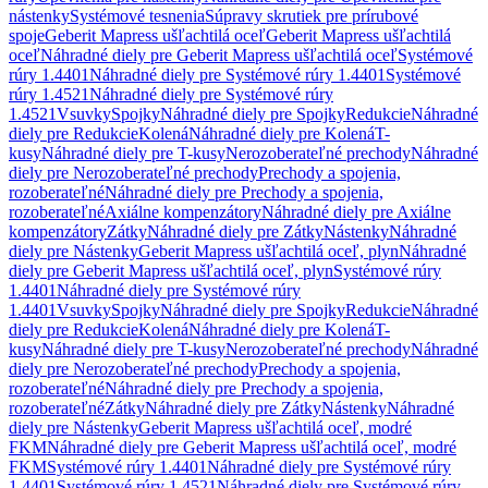
nástenky
Systémové tesnenia
Súpravy skrutiek pre prírubové
spoje
Geberit Mapress ušľachtilá oceľ
Geberit Mapress ušľachtilá
oceľ
Náhradné diely pre Geberit Mapress ušľachtilá oceľ
Systémové
rúry 1.4401
Náhradné diely pre Systémové rúry 1.4401
Systémové
rúry 1.4521
Náhradné diely pre Systémové rúry
1.4521
Vsuvky
Spojky
Náhradné diely pre Spojky
Redukcie
Náhradné
diely pre Redukcie
Kolená
Náhradné diely pre Kolená
T-
kusy
Náhradné diely pre T-kusy
Nerozoberateľné prechody
Náhradné
diely pre Nerozoberateľné prechody
Prechody a spojenia,
rozoberateľné
Náhradné diely pre Prechody a spojenia,
rozoberateľné
Axiálne kompenzátory
Náhradné diely pre Axiálne
kompenzátory
Zátky
Náhradné diely pre Zátky
Nástenky
Náhradné
diely pre Nástenky
Geberit Mapress ušľachtilá oceľ, plyn
Náhradné
diely pre Geberit Mapress ušľachtilá oceľ, plyn
Systémové rúry
1.4401
Náhradné diely pre Systémové rúry
1.4401
Vsuvky
Spojky
Náhradné diely pre Spojky
Redukcie
Náhradné
diely pre Redukcie
Kolená
Náhradné diely pre Kolená
T-
kusy
Náhradné diely pre T-kusy
Nerozoberateľné prechody
Náhradné
diely pre Nerozoberateľné prechody
Prechody a spojenia,
rozoberateľné
Náhradné diely pre Prechody a spojenia,
rozoberateľné
Zátky
Náhradné diely pre Zátky
Nástenky
Náhradné
diely pre Nástenky
Geberit Mapress ušľachtilá oceľ, modré
FKM
Náhradné diely pre Geberit Mapress ušľachtilá oceľ, modré
FKM
Systémové rúry 1.4401
Náhradné diely pre Systémové rúry
1.4401
Systémové rúry 1.4521
Náhradné diely pre Systémové rúry