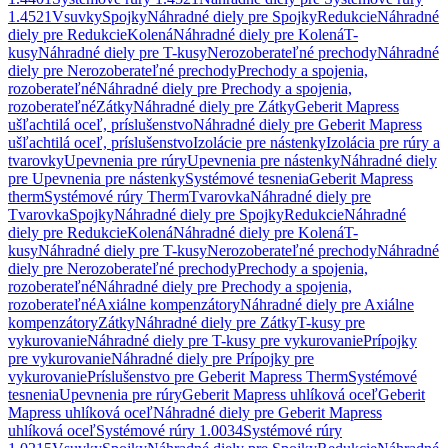
1.4521
Vsuvky
Spojky
Náhradné diely pre Spojky
Redukcie
Náhradné
diely pre Redukcie
Kolená
Náhradné diely pre Kolená
T-
kusy
Náhradné diely pre T-kusy
Nerozoberateľné prechody
Náhradné
diely pre Nerozoberateľné prechody
Prechody a spojenia,
rozoberateľné
Náhradné diely pre Prechody a spojenia,
rozoberateľné
Zátky
Náhradné diely pre Zátky
Geberit Mapress
ušľachtilá oceľ, príslušenstvo
Náhradné diely pre Geberit Mapress
ušľachtilá oceľ, príslušenstvo
Izolácie pre nástenky
Izolácia pre rúry a
tvarovky
Upevnenia pre rúry
Upevnenia pre nástenky
Náhradné diely
pre Upevnenia pre nástenky
Systémové tesnenia
Geberit Mapress
therm
Systémové rúry Therm
Tvarovka
Náhradné diely pre
Tvarovka
Spojky
Náhradné diely pre Spojky
Redukcie
Náhradné
diely pre Redukcie
Kolená
Náhradné diely pre Kolená
T-
kusy
Náhradné diely pre T-kusy
Nerozoberateľné prechody
Náhradné
diely pre Nerozoberateľné prechody
Prechody a spojenia,
rozoberateľné
Náhradné diely pre Prechody a spojenia,
rozoberateľné
Axiálne kompenzátory
Náhradné diely pre Axiálne
kompenzátory
Zátky
Náhradné diely pre Zátky
T-kusy pre
vykurovanie
Náhradné diely pre T-kusy pre vykurovanie
Prípojky
pre vykurovanie
Náhradné diely pre Prípojky pre
vykurovanie
Príslušenstvo pre Geberit Mapress Therm
Systémové
tesnenia
Upevnenia pre rúry
Geberit Mapress uhlíková oceľ
Geberit
Mapress uhlíková oceľ
Náhradné diely pre Geberit Mapress
uhlíková oceľ
Systémové rúry 1.0034
Systémové rúry