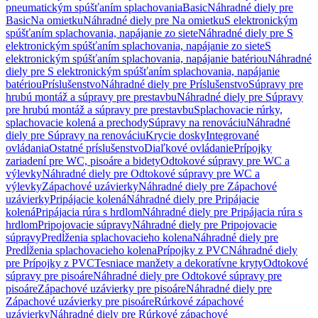
pneumatickým spúšťaním splachovania
Basic
Náhradné diely pre
Basic
Na omietku
Náhradné diely pre Na omietku
S elektronickým
spúšťaním splachovania, napájanie zo siete
Náhradné diely pre S
elektronickým spúšťaním splachovania, napájanie zo siete
S
elektronickým spúšťaním splachovania, napájanie batériou
Náhradné
diely pre S elektronickým spúšťaním splachovania, napájanie
batériou
Príslušenstvo
Náhradné diely pre Príslušenstvo
Súpravy pre
hrubú montáž a súpravy pre prestavbu
Náhradné diely pre Súpravy
pre hrubú montáž a súpravy pre prestavbu
Splachovacie rúrky,
splachovacie kolená a prechody
Súpravy na renováciu
Náhradné
diely pre Súpravy na renováciu
Krycie dosky
Integrované
ovládania
Ostatné príslušenstvo
Diaľkové ovládanie
Prípojky
zariadení pre WC, pisoáre a bidety
Odtokové súpravy pre WC a
výlevky
Náhradné diely pre Odtokové súpravy pre WC a
výlevky
Zápachové uzávierky
Náhradné diely pre Zápachové
uzávierky
Pripájacie kolená
Náhradné diely pre Pripájacie
kolená
Pripájacia rúra s hrdlom
Náhradné diely pre Pripájacia rúra s
hrdlom
Pripojovacie súpravy
Náhradné diely pre Pripojovacie
súpravy
Predĺženia splachovacieho kolena
Náhradné diely pre
Predĺženia splachovacieho kolena
Prípojky z PVC
Náhradné diely
pre Prípojky z PVC
Tesniace manžety a dekoratívne kryty
Odtokové
súpravy pre pisoáre
Náhradné diely pre Odtokové súpravy pre
pisoáre
Zápachové uzávierky pre pisoáre
Náhradné diely pre
Zápachové uzávierky pre pisoáre
Rúrkové zápachové
uzávierky
Náhradné diely pre Rúrkové zápachové