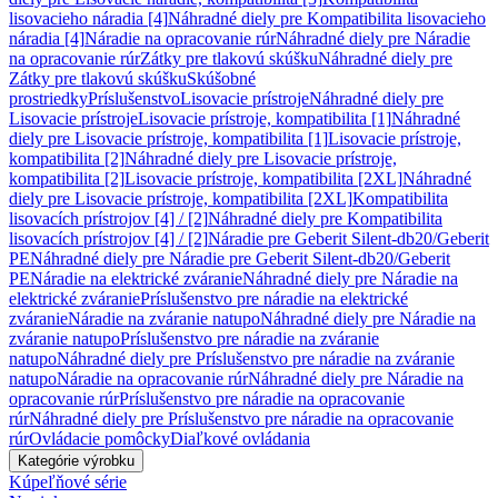
lisovacieho náradia [4]
Náhradné diely pre Kompatibilita lisovacieho
náradia [4]
Náradie na opracovanie rúr
Náhradné diely pre Náradie
na opracovanie rúr
Zátky pre tlakovú skúšku
Náhradné diely pre
Zátky pre tlakovú skúšku
Skúšobné
prostriedky
Príslušenstvo
Lisovacie prístroje
Náhradné diely pre
Lisovacie prístroje
Lisovacie prístroje, kompatibilita [1]
Náhradné
diely pre Lisovacie prístroje, kompatibilita [1]
Lisovacie prístroje,
kompatibilita [2]
Náhradné diely pre Lisovacie prístroje,
kompatibilita [2]
Lisovacie prístroje, kompatibilita [2XL]
Náhradné
diely pre Lisovacie prístroje, kompatibilita [2XL]
Kompatibilita
lisovacích prístrojov [4] / [2]
Náhradné diely pre Kompatibilita
lisovacích prístrojov [4] / [2]
Náradie pre Geberit Silent-db20/Geberit
PE
Náhradné diely pre Náradie pre Geberit Silent-db20/Geberit
PE
Náradie na elektrické zváranie
Náhradné diely pre Náradie na
elektrické zváranie
Príslušenstvo pre náradie na elektrické
zváranie
Náradie na zváranie natupo
Náhradné diely pre Náradie na
zváranie natupo
Príslušenstvo pre náradie na zváranie
natupo
Náhradné diely pre Príslušenstvo pre náradie na zváranie
natupo
Náradie na opracovanie rúr
Náhradné diely pre Náradie na
opracovanie rúr
Príslušenstvo pre náradie na opracovanie
rúr
Náhradné diely pre Príslušenstvo pre náradie na opracovanie
rúr
Ovládacie pomôcky
Diaľkové ovládania
Kategórie výrobku
Kúpeľňové série