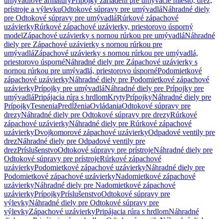
umývadlové armatúry
Prípojky zariadení pre umývacie miesto, drez,
prístroje a výlevku
Odtokové súpravy pre umývadlá
Náhradné diely
pre Odtokové súpravy pre umývadlá
Rúrkové zápachové
uzávierky
Rúrkové zápachové uzávierky, priestorovo úsporný
model
Zápachové uzávierky s nornou rúrkou pre umývadlá
Náhradné
diely pre Zápachové uzávierky s nornou rúrkou pre
umývadlá
Zápachové uzávierky s nornou rúrkou pre umývadlá,
priestorovo úsporné
Náhradné diely pre Zápachové uzávierky s
nornou rúrkou pre umývadlá, priestorovo úsporné
Podomietkové
zápachové uzávierky
Náhradné diely pre Podomietkové zápachové
uzávierky
Prípojky pre umývadlá
Náhradné diely pre Prípojky pre
umývadlá
Pripájacia rúra s hrdlom
Kryty
Prípojky
Náhradné diely pre
Prípojky
Tesnenia
Predĺženia
Ovládania
Odtokové súpravy pre
drezy
Náhradné diely pre Odtokové súpravy pre drezy
Rúrkové
zápachové uzávierky
Náhradné diely pre Rúrkové zápachové
uzávierky
Dvojkomorové zápachové uzávierky
Odpadové ventily pre
drez
Náhradné diely pre Odpadové ventily pre
drez
Príslušenstvo
Odtokové súpravy pre prístroje
Náhradné diely pre
Odtokové súpravy pre prístroje
Rúrkové zápachové
uzávierky
Podomietkové zápachové uzávierky
Náhradné diely pre
Podomietkové zápachové uzávierky
Nadomietkové zápachové
uzávierky
Náhradné diely pre Nadomietkové zápachové
uzávierky
Prípojky
Príslušenstvo
Odtokové súpravy pre
výlevky
Náhradné diely pre Odtokové súpravy pre
výlevky
Zápachové uzávierky
Pripájacia rúra s hrdlom
Náhradné