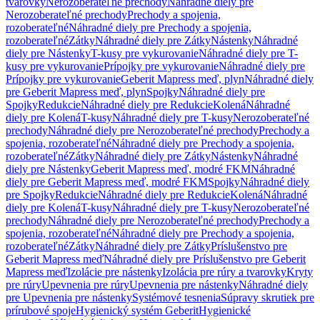
tvarovky
Nerozoberateľné prechody
Náhradné diely pre
Nerozoberateľné prechody
Prechody a spojenia,
rozoberateľné
Náhradné diely pre Prechody a spojenia,
rozoberateľné
Zátky
Náhradné diely pre Zátky
Nástenky
Náhradné
diely pre Nástenky
T-kusy pre vykurovanie
Náhradné diely pre T-
kusy pre vykurovanie
Prípojky pre vykurovanie
Náhradné diely pre
Prípojky pre vykurovanie
Geberit Mapress meď, plyn
Náhradné diely
pre Geberit Mapress meď, plyn
Spojky
Náhradné diely pre
Spojky
Redukcie
Náhradné diely pre Redukcie
Kolená
Náhradné
diely pre Kolená
T-kusy
Náhradné diely pre T-kusy
Nerozoberateľné
prechody
Náhradné diely pre Nerozoberateľné prechody
Prechody a
spojenia, rozoberateľné
Náhradné diely pre Prechody a spojenia,
rozoberateľné
Zátky
Náhradné diely pre Zátky
Nástenky
Náhradné
diely pre Nástenky
Geberit Mapress meď, modré FKM
Náhradné
diely pre Geberit Mapress meď, modré FKM
Spojky
Náhradné diely
pre Spojky
Redukcie
Náhradné diely pre Redukcie
Kolená
Náhradné
diely pre Kolená
T-kusy
Náhradné diely pre T-kusy
Nerozoberateľné
prechody
Náhradné diely pre Nerozoberateľné prechody
Prechody a
spojenia, rozoberateľné
Náhradné diely pre Prechody a spojenia,
rozoberateľné
Zátky
Náhradné diely pre Zátky
Príslušenstvo pre
Geberit Mapress meď
Náhradné diely pre Príslušenstvo pre Geberit
Mapress meď
Izolácie pre nástenky
Izolácia pre rúry a tvarovky
Kryty
pre rúry
Upevnenia pre rúry
Upevnenia pre nástenky
Náhradné diely
pre Upevnenia pre nástenky
Systémové tesnenia
Súpravy skrutiek pre
prírubové spoje
Hygienický systém Geberit
Hygienické