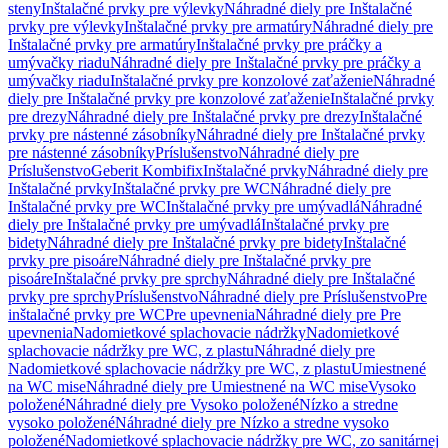
steny
Inštalačné prvky pre výlevky
Náhradné diely pre Inštalačné
prvky pre výlevky
Inštalačné prvky pre armatúry
Náhradné diely pre
Inštalačné prvky pre armatúry
Inštalačné prvky pre práčky a
umývačky riadu
Náhradné diely pre Inštalačné prvky pre práčky a
umývačky riadu
Inštalačné prvky pre konzolové zaťaženie
Náhradné
diely pre Inštalačné prvky pre konzolové zaťaženie
Inštalačné prvky
pre drezy
Náhradné diely pre Inštalačné prvky pre drezy
Inštalačné
prvky pre nástenné zásobníky
Náhradné diely pre Inštalačné prvky
pre nástenné zásobníky
Príslušenstvo
Náhradné diely pre
Príslušenstvo
Geberit Kombifix
Inštalačné prvky
Náhradné diely pre
Inštalačné prvky
Inštalačné prvky pre WC
Náhradné diely pre
Inštalačné prvky pre WC
Inštalačné prvky pre umývadlá
Náhradné
diely pre Inštalačné prvky pre umývadlá
Inštalačné prvky pre
bidety
Náhradné diely pre Inštalačné prvky pre bidety
Inštalačné
prvky pre pisoáre
Náhradné diely pre Inštalačné prvky pre
pisoáre
Inštalačné prvky pre sprchy
Náhradné diely pre Inštalačné
prvky pre sprchy
Príslušenstvo
Náhradné diely pre Príslušenstvo
Pre
inštalačné prvky pre WC
Pre upevnenia
Náhradné diely pre Pre
upevnenia
Nadomietkové splachovacie nádržky
Nadomietkové
splachovacie nádržky pre WC, z plastu
Náhradné diely pre
Nadomietkové splachovacie nádržky pre WC, z plastu
Umiestnené
na WC mise
Náhradné diely pre Umiestnené na WC mise
Vysoko
položené
Náhradné diely pre Vysoko položené
Nízko a stredne
vysoko položené
Náhradné diely pre Nízko a stredne vysoko
položené
Nadomietkové splachovacie nádržky pre WC, zo sanitárnej