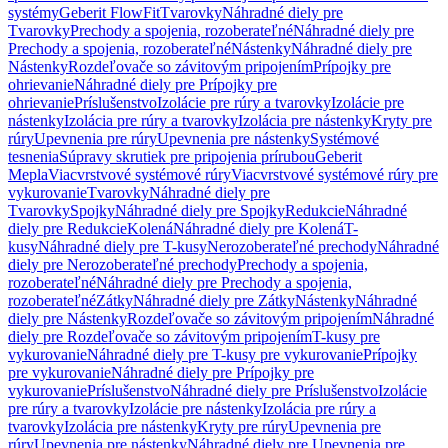
systémy
Geberit FlowFit
Tvarovky
Náhradné diely pre
Tvarovky
Prechody a spojenia, rozoberateľné
Náhradné diely pre
Prechody a spojenia, rozoberateľné
Nástenky
Náhradné diely pre
Nástenky
Rozdeľovače so závitovým pripojením
Prípojky pre
ohrievanie
Náhradné diely pre Prípojky pre
ohrievanie
Príslušenstvo
Izolácie pre rúry a tvarovky
Izolácie pre
nástenky
Izolácia pre rúry a tvarovky
Izolácia pre nástenky
Kryty pre
rúry
Upevnenia pre rúry
Upevnenia pre nástenky
Systémové
tesnenia
Súpravy skrutiek pre pripojenia prírubou
Geberit
Mepla
Viacvrstvové systémové rúry
Viacvrstvové systémové rúry pre
vykurovanie
Tvarovky
Náhradné diely pre
Tvarovky
Spojky
Náhradné diely pre Spojky
Redukcie
Náhradné
diely pre Redukcie
Kolená
Náhradné diely pre Kolená
T-
kusy
Náhradné diely pre T-kusy
Nerozoberateľné prechody
Náhradné
diely pre Nerozoberateľné prechody
Prechody a spojenia,
rozoberateľné
Náhradné diely pre Prechody a spojenia,
rozoberateľné
Zátky
Náhradné diely pre Zátky
Nástenky
Náhradné
diely pre Nástenky
Rozdeľovače so závitovým pripojením
Náhradné
diely pre Rozdeľovače so závitovým pripojením
T-kusy pre
vykurovanie
Náhradné diely pre T-kusy pre vykurovanie
Prípojky
pre vykurovanie
Náhradné diely pre Prípojky pre
vykurovanie
Príslušenstvo
Náhradné diely pre Príslušenstvo
Izolácie
pre rúry a tvarovky
Izolácie pre nástenky
Izolácia pre rúry a
tvarovky
Izolácia pre nástenky
Kryty pre rúry
Upevnenia pre
rúry
Upevnenia pre nástenky
Náhradné diely pre Upevnenia pre