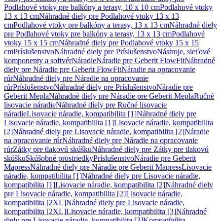
Podlahové vtoky pre balkóny a terasy, 10 x 10 cm
Podlahové vtoky
13 x 13 cm
Náhradné diely pre Podlahové vtoky 13 x 13
cm
Podlahové vtoky pre balkóny a terasy, 13 x 13 cm
Náhradné diely
pre Podlahové vtoky pre balkóny a terasy, 13 x 13 cm
Podlahové
vtoky 15 x 15 cm
Náhradné diely pre Podlahové vtoky 15 x 15
cm
Príslušenstvo
Náhradné diely pre Príslušenstvo
Nástroje, sieťové
komponenty a softvér
Náradie
Náradie pre Geberit FlowFit
Náhradné
diely pre Náradie pre Geberit FlowFit
Náradie na opracovanie
rúr
Náhradné diely pre Náradie na opracovanie
rúr
Príslušenstvo
Náhradné diely pre Príslušenstvo
Náradie pre
Geberit Mepla
Náhradné diely pre Náradie pre Geberit Mepla
Ručné
lisovacie náradie
Náhradné diely pre Ručné lisovacie
náradie
Lisovacie náradie, kompatibilita [1]
Náhradné diely pre
Lisovacie náradie, kompatibilita [1]
Lisovacie náradie, kompatibilita
[2]
Náhradné diely pre Lisovacie náradie, kompatibilita [2]
Náradie
na opracovanie rúr
Náhradné diely pre Náradie na opracovanie
rúr
Zátky pre tlakovú skúšku
Náhradné diely pre Zátky pre tlakovú
skúšku
Skúšobné prostriedky
Príslušenstvo
Náradie pre Geberit
Mapress
Náhradné diely pre Náradie pre Geberit Mapress
Lisovacie
náradie, kompatibilita [1]
Náhradné diely pre Lisovacie náradie,
kompatibilita [1]
Lisovacie náradie, kompatibilita [2]
Náhradné diely
pre Lisovacie náradie, kompatibilita [2]
Lisovacie náradie,
kompatibilita [2XL]
Náhradné diely pre Lisovacie náradie,
kompatibilita [2XL]
Lisovacie náradie, kompatibilita [3]
Náhradné
diely pre Lisovacie náradie, kompatibilita [3]
Kompatibilita