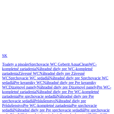
SK
Toalety a pisoáre
Sprchovacie WC Geberit AquaClean
WC-
kompletné zariadenia
Náhradné diely pre WC-kompletné
zariadenia
Závesné WC
Náhradné diely pre Závesné
WC
Sprchovacie WC sedadlá
Náhradné diely pre Sprchovacie WC
sedadlá
Pre keramiky WC
Náhradné diely pre Pre keramiky
WC
Dizajnové panely
Náhradné diely pre Dizajnové panely
Pre WC-
kompletné zariadenia
Náhradné diely pre Pre WC-kompletné
zariadenia
Pre sprchovacie sedadlá
Náhradné diely pre Pre
sprchovacie sedadlá
Príslušenstvo
Náhradné diely pre
Príslušenstvo
Pre WC-kompletné zariadenia
Pre sprchovacie
sedadlá
Náhradné diely pre Pre sprchovacie sedadlá
Pre sprchovacie