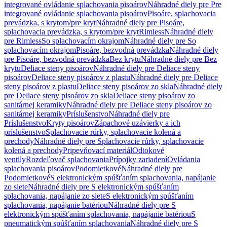
integrované ovládanie splachovania pisoárov
Náhradné diely pre Pre
integrované ovládanie splachovania pisoárov
Pisoáre, splachovacia
prevádzka, s krytom/pre kryt
Náhradné diely pre Pisoáre,
splachovacia prevádzka, s krytom/pre kryt
Rimless
Náhradné diely
pre Rimless
So splachovacím okrajom
Náhradné diely pre So
splachovacím okrajom
Pisoáre, bezvodná prevádzka
Náhradné diely
pre Pisoáre, bezvodná prevádzka
Bez krytu
Náhradné diely pre Bez
krytu
Deliace steny pisoárov
Náhradné diely pre Deliace steny
pisoárov
Deliace steny pisoárov z plastu
Náhradné diely pre Deliace
steny pisoárov z plastu
Deliace steny pisoárov zo skla
Náhradné diely
pre Deliace steny pisoárov zo skla
Deliace steny pisoárov zo
sanitárnej keramiky
Náhradné diely pre Deliace steny pisoárov zo
sanitárnej keramiky
Príslušenstvo
Náhradné diely pre
Príslušenstvo
Kryty pisoárov
Zápachové uzávierky a ich
príslušenstvo
Splachovacie rúrky, splachovacie kolená a
prechody
Náhradné diely pre Splachovacie rúrky, splachovacie
kolená a prechody
Pripevňovací materiál
Odtokové
ventily
Rozdeľovač splachovania
Prípojky zariadení
Ovládania
splachovania pisoárov
Podomietkové
Náhradné diely pre
Podomietkové
S elektronickým spúšťaním splachovania, napájanie
zo siete
Náhradné diely pre S elektronickým spúšťaním
splachovania, napájanie zo siete
S elektronickým spúšťaním
splachovania, napájanie batériou
Náhradné diely pre S
elektronickým spúšťaním splachovania, napájanie batériou
S
pneumatickým spúšťaním splachovania
Náhradné diely pre S