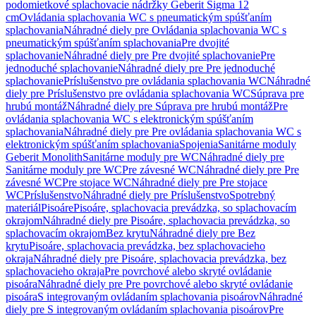
podomietkové splachovacie nádržky Geberit Sigma 12
cm
Ovládania splachovania WC s pneumatickým spúšťaním
splachovania
Náhradné diely pre Ovládania splachovania WC s
pneumatickým spúšťaním splachovania
Pre dvojité
splachovanie
Náhradné diely pre Pre dvojité splachovanie
Pre
jednoduché splachovanie
Náhradné diely pre Pre jednoduché
splachovanie
Príslušenstvo pre ovládania splachovania WC
Náhradné
diely pre Príslušenstvo pre ovládania splachovania WC
Súprava pre
hrubú montáž
Náhradné diely pre Súprava pre hrubú montáž
Pre
ovládania splachovania WC s elektronickým spúšťaním
splachovania
Náhradné diely pre Pre ovládania splachovania WC s
elektronickým spúšťaním splachovania
Spojenia
Sanitárne moduly
Geberit Monolith
Sanitárne moduly pre WC
Náhradné diely pre
Sanitárne moduly pre WC
Pre závesné WC
Náhradné diely pre Pre
závesné WC
Pre stojace WC
Náhradné diely pre Pre stojace
WC
Príslušenstvo
Náhradné diely pre Príslušenstvo
Spotrebný
materiál
Pisoáre
Pisoáre, splachovacia prevádzka, so splachovacím
okrajom
Náhradné diely pre Pisoáre, splachovacia prevádzka, so
splachovacím okrajom
Bez krytu
Náhradné diely pre Bez
krytu
Pisoáre, splachovacia prevádzka, bez splachovacieho
okraja
Náhradné diely pre Pisoáre, splachovacia prevádzka, bez
splachovacieho okraja
Pre povrchové alebo skryté ovládanie
pisoára
Náhradné diely pre Pre povrchové alebo skryté ovládanie
pisoára
S integrovaným ovládaním splachovania pisoárov
Náhradné
diely pre S integrovaným ovládaním splachovania pisoárov
Pre