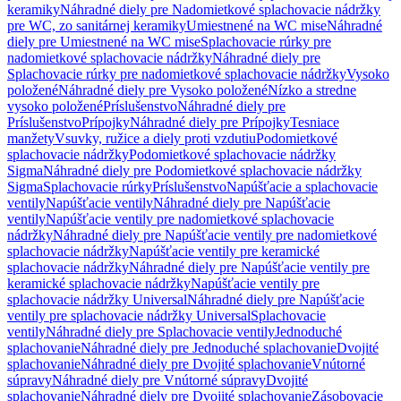
keramiky
Náhradné diely pre Nadomietkové splachovacie nádržky
pre WC, zo sanitárnej keramiky
Umiestnené na WC mise
Náhradné
diely pre Umiestnené na WC mise
Splachovacie rúrky pre
nadomietkové splachovacie nádržky
Náhradné diely pre
Splachovacie rúrky pre nadomietkové splachovacie nádržky
Vysoko
položené
Náhradné diely pre Vysoko položené
Nízko a stredne
vysoko položené
Príslušenstvo
Náhradné diely pre
Príslušenstvo
Prípojky
Náhradné diely pre Prípojky
Tesniace
manžety
Vsuvky, ružice a diely proti vzdutiu
Podomietkové
splachovacie nádržky
Podomietkové splachovacie nádržky
Sigma
Náhradné diely pre Podomietkové splachovacie nádržky
Sigma
Splachovacie rúrky
Príslušenstvo
Napúšťacie a splachovacie
ventily
Napúšťacie ventily
Náhradné diely pre Napúšťacie
ventily
Napúšťacie ventily pre nadomietkové splachovacie
nádržky
Náhradné diely pre Napúšťacie ventily pre nadomietkové
splachovacie nádržky
Napúšťacie ventily pre keramické
splachovacie nádržky
Náhradné diely pre Napúšťacie ventily pre
keramické splachovacie nádržky
Napúšťacie ventily pre
splachovacie nádržky Universal
Náhradné diely pre Napúšťacie
ventily pre splachovacie nádržky Universal
Splachovacie
ventily
Náhradné diely pre Splachovacie ventily
Jednoduché
splachovanie
Náhradné diely pre Jednoduché splachovanie
Dvojité
splachovanie
Náhradné diely pre Dvojité splachovanie
Vnútorné
súpravy
Náhradné diely pre Vnútorné súpravy
Dvojité
splachovanie
Náhradné diely pre Dvojité splachovanie
Zásobovacie