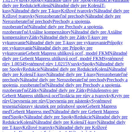
1.0215
Vsuvky
Spojky
Náhradné diely pre Spojky
Redukcie
Náhradné
diely pre Redukcie
Kolená
Náhradné diely pre Kolená
T-
kusy
Náhradné diely pre T-kusy
Krížové tvarovky
Náhradné diely pre
Krížové tvarovky
Nerozoberateľné prechody
Náhradné diely pre
Nerozoberateľné prechody
Prechody a spojenia,
rozoberateľné
Náhradné diely pre Prechody a spojenia,
rozoberateľné
Axiálne kompenzátory
Náhradné diely pre Axiálne
kompenzátory
Zátky
Náhradné diely pre Zátky
T-kusy pre
vykurovanie
Náhradné diely pre T-kusy pre vykurovanie
Prípojky
pre vykurovanie
Náhradné diely pre Prípojky pre
vykurovanie
Geberit Mapress uhlíková oceľ, modré FKM
Náhradné
diely pre Geberit Mapress uhlíková oceľ, modré FKM
Systémové
rúry 1.0034
Systémové rúry 1.0215
Vsuvky
Spojky
Náhradné diely
pre Spojky
Redukcie
Náhradné diely pre Redukcie
Kolená
Náhradné
diely pre Kolená
T-kusy
Náhradné diely pre T-kusy
Nerozoberateľné
prechody
Náhradné diely pre Nerozoberateľné prechody
Prechody a
spojenia, rozoberateľné
Náhradné diely pre Prechody a spojenia,
rozoberateľné
Zátky
Náhradné diely pre Zátky
Príslušenstvo pre
Geberit Mapress uhlíková oceľ
Izolácia pre rúry a tvarovky
Kryty pre
rúry
Upevnenia pre rúry
Upevnenia pre nástenky
Systémové
tesnenia
Súpravy skrutiek pre prírubové spoje
Geberit Mapress
meď
Geberit Mapress meď
Náhradné diely pre Geberit Mapress
meď
Spojky
Náhradné diely pre Spojky
Redukcie
Náhradné diely pre
Redukcie
Kolená
Náhradné diely pre Kolená
T-kusy
Náhradné diely
pre T-kusy
Krížové tvarovky
Náhradné diely pre Krížové