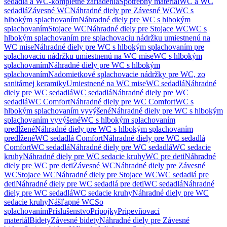
sedadlá a WC-kompletné zariadenia
Spotrebný materiál
WC a WC
sedadlá
Závesné WC
Náhradné diely pre Závesné WC
WC s
hlbokým splachovaním
Náhradné diely pre WC s hlbokým
splachovaním
Stojace WC
Náhradné diely pre Stojace WC
WC s
hlbokým splachovaním pre splachovaciu nádržku umiestnenú na
WC mise
Náhradné diely pre WC s hlbokým splachovaním pre
splachovaciu nádržku umiestnenú na WC mise
WC s hlbokým
splachovaním
Náhradné diely pre WC s hlbokým
splachovaním
Nadomietkové splachovacie nádržky pre WC, zo
sanitárnej keramiky
Umiestnené na WC mise
WC sedadlá
Náhradné
diely pre WC sedadlá
WC sedadlá
Náhradné diely pre WC
sedadlá
WC Comfort
Náhradné diely pre WC Comfort
WC s
hlbokým splachovaním vyvýšené
Náhradné diely pre WC s hlbokým
splachovaním vyvýšené
WC s hlbokým splachovaním
predĺžené
Náhradné diely pre WC s hlbokým splachovaním
predĺžené
WC sedadlá Comfort
Náhradné diely pre WC sedadlá
Comfort
WC sedadlá
Náhradné diely pre WC sedadlá
WC sedacie
kruhy
Náhradné diely pre WC sedacie kruhy
WC pre deti
Náhradné
diely pre WC pre deti
Závesné WC
Náhradné diely pre Závesné
WC
Stojace WC
Náhradné diely pre Stojace WC
WC sedadlá pre
deti
Náhradné diely pre WC sedadlá pre deti
WC sedadlá
Náhradné
diely pre WC sedadlá
WC sedacie kruhy
Náhradné diely pre WC
sedacie kruhy
Nášľapné WC
So
splachovaním
Príslušenstvo
Prípojky
Pripevňovací
materiál
Bidety
Závesné bidety
Náhradné diely pre Závesné