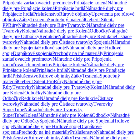
Pripojenia zariaďovacích predmetov
Pripájacie kolená
Náhradné
diely pre Pripájacie kolená
Pripájacie hrdlá
Náhradné diely pre
Pripájacie hrdlá
Príslušenstvo
Rúrové objímky
Upevnenia pre rúrové
objímky
Zátky
Tesnenia
Spotrebný materiál
Geberit Silent-
PP
Rúry
Náhradné diely pre Rúry
Tvarovky
Náhradné diely pre
Tvarovky
Kolená
Náhradné diely pre Kolená
Odbočky
Náhradné
diely pre Odbočky
Redukcie
Náhradné diely pre Redukcie
Čistiace
tvarovky
Náhradné diely pre Čistiace tvarovky
Spojenia
Náhradné
diely pre Spojenia
Hrdlové spoje
Náhradné diely pre Hrdlové
spoje
Drapákové spojenia
Prechody na iné materiály
Pripojenia
zariaďovacích predmetov
Náhradné diely pre Pripojenia
zariaďovacích predmetov
Pripájacie kolená
Náhradné diely pre
Pripájacie kolená
Pripájacie hrdlá
Náhradné diely pre Pripájacie
hrdlá
Príslušenstvo
Rúrové objímky
Zátky
Tesnenia
Spotrebný
materiál
Geberit Silent-Pro
Rúry
Náhradné diely pre
Rúry
Tvarovky
Náhradné diely pre Tvarovky
Kolená
Náhradné diely
pre Kolená
Odbočky
Náhradné diely pre
Odbočky
Redukcie
Náhradné diely pre Redukcie
Čistiace
tvarovky
Náhradné diely pre Čistiace tvarovky
Tvarovky
SuperTube
Náhradné diely pre Tvarovky
SuperTube
Kolená
Náhradné diely pre Kolená
Odbočky
Náhradné
diely pre Odbočky
Spojenia
Náhradné diely pre Spojenia
Hrdlové
spoje
Náhradné diely pre Hrdlové spoje
Drapákové
spojenia
Prechody na iné materiály
Príslušenstvo
Náhradné diely pre
Príslušenstvo
Rúrové objímky
Zátky
Tesnenia
Náhradné diely pre