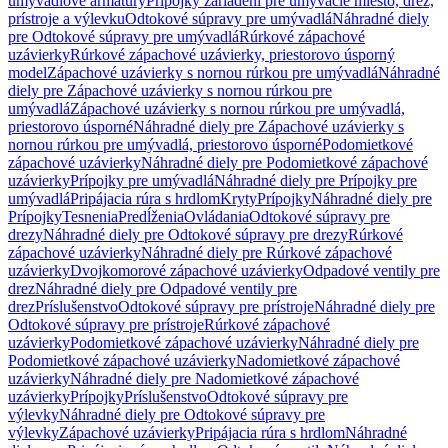
umývadlové armatúry
Prípojky zariadení pre umývacie miesto, drez,
prístroje a výlevku
Odtokové súpravy pre umývadlá
Náhradné diely
pre Odtokové súpravy pre umývadlá
Rúrkové zápachové
uzávierky
Rúrkové zápachové uzávierky, priestorovo úsporný
model
Zápachové uzávierky s nornou rúrkou pre umývadlá
Náhradné
diely pre Zápachové uzávierky s nornou rúrkou pre
umývadlá
Zápachové uzávierky s nornou rúrkou pre umývadlá,
priestorovo úsporné
Náhradné diely pre Zápachové uzávierky s
nornou rúrkou pre umývadlá, priestorovo úsporné
Podomietkové
zápachové uzávierky
Náhradné diely pre Podomietkové zápachové
uzávierky
Prípojky pre umývadlá
Náhradné diely pre Prípojky pre
umývadlá
Pripájacia rúra s hrdlom
Kryty
Prípojky
Náhradné diely pre
Prípojky
Tesnenia
Predĺženia
Ovládania
Odtokové súpravy pre
drezy
Náhradné diely pre Odtokové súpravy pre drezy
Rúrkové
zápachové uzávierky
Náhradné diely pre Rúrkové zápachové
uzávierky
Dvojkomorové zápachové uzávierky
Odpadové ventily pre
drez
Náhradné diely pre Odpadové ventily pre
drez
Príslušenstvo
Odtokové súpravy pre prístroje
Náhradné diely pre
Odtokové súpravy pre prístroje
Rúrkové zápachové
uzávierky
Podomietkové zápachové uzávierky
Náhradné diely pre
Podomietkové zápachové uzávierky
Nadomietkové zápachové
uzávierky
Náhradné diely pre Nadomietkové zápachové
uzávierky
Prípojky
Príslušenstvo
Odtokové súpravy pre
výlevky
Náhradné diely pre Odtokové súpravy pre
výlevky
Zápachové uzávierky
Pripájacia rúra s hrdlom
Náhradné