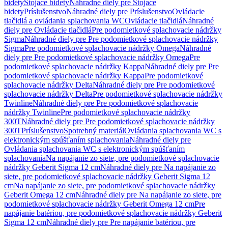
bidety
Stojace bidety
Náhradné diely pre Stojace
bidety
Príslušenstvo
Náhradné diely pre Príslušenstvo
Ovládacie
tlačidlá a ovládania splachovania WC
Ovládacie tlačidlá
Náhradné
diely pre Ovládacie tlačidlá
Pre podomietkové splachovacie nádržky
Sigma
Náhradné diely pre Pre podomietkové splachovacie nádržky
Sigma
Pre podomietkové splachovacie nádržky Omega
Náhradné
diely pre Pre podomietkové splachovacie nádržky Omega
Pre
podomietkové splachovacie nádržky Kappa
Náhradné diely pre Pre
podomietkové splachovacie nádržky Kappa
Pre podomietkové
splachovacie nádržky Delta
Náhradné diely pre Pre podomietkové
splachovacie nádržky Delta
Pre podomietkové splachovacie nádržky
Twinline
Náhradné diely pre Pre podomietkové splachovacie
nádržky Twinline
Pre podomietkové splachovacie nádržky
300T
Náhradné diely pre Pre podomietkové splachovacie nádržky
300T
Príslušenstvo
Spotrebný materiál
Ovládania splachovania WC s
elektronickým spúšťaním splachovania
Náhradné diely pre
Ovládania splachovania WC s elektronickým spúšťaním
splachovania
Na napájanie zo siete, pre podomietkové splachovacie
nádržky Geberit Sigma 12 cm
Náhradné diely pre Na napájanie zo
siete, pre podomietkové splachovacie nádržky Geberit Sigma 12
cm
Na napájanie zo siete, pre podomietkové splachovacie nádržky
Geberit Omega 12 cm
Náhradné diely pre Na napájanie zo siete, pre
podomietkové splachovacie nádržky Geberit Omega 12 cm
Pre
napájanie batériou, pre podomietkové splachovacie nádržky Geberit
Sigma 12 cm
Náhradné diely pre Pre napájanie batériou, pre