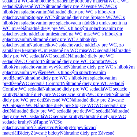
sedadlá a WC-kompletné zariadenia
Spotrebný materiál
WC a WC
sedadlá
Závesné WC
Náhradné diely pre Závesné WC
WC s
hlbokým splachovaním
Náhradné diely pre WC s hlbokým
splachovaním
Stojace WC
Náhradné diely pre Stojace WC
WC s
hlbokým splachovaním pre splachovaciu nádržku umiestnenú na
WC mise
Náhradné diely pre WC s hlbokým splachovaním pre
splachovaciu nádržku umiestnenú na WC mise
WC s hlbokým
splachovaním
Náhradné diely pre WC s hlbokým
splachovaním
Nadomietkové splachovacie nádržky pre WC, zo
sanitárnej keramiky
Umiestnené na WC mise
WC sedadlá
Náhradné
diely pre WC sedadlá
WC sedadlá
Náhradné diely pre WC
sedadlá
WC Comfort
Náhradné diely pre WC Comfort
WC s
hlbokým splachovaním vyvýšené
Náhradné diely pre WC s hlbokým
splachovaním vyvýšené
WC s hlbokým splachovaním
predĺžené
Náhradné diely pre WC s hlbokým splachovaním
predĺžené
WC sedadlá Comfort
Náhradné diely pre WC sedadlá
Comfort
WC sedadlá
Náhradné diely pre WC sedadlá
WC sedacie
kruhy
Náhradné diely pre WC sedacie kruhy
WC pre deti
Náhradné
diely pre WC pre deti
Závesné WC
Náhradné diely pre Závesné
WC
Stojace WC
Náhradné diely pre Stojace WC
WC sedadlá pre
deti
Náhradné diely pre WC sedadlá pre deti
WC sedadlá
Náhradné
diely pre WC sedadlá
WC sedacie kruhy
Náhradné diely pre WC
sedacie kruhy
Nášľapné WC
So
splachovaním
Príslušenstvo
Prípojky
Pripevňovací
materiál
Bidety
Závesné bidety
Náhradné diely pre Závesné