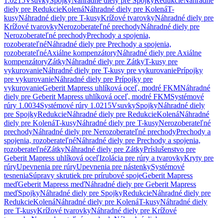
1.0215
Vsuvky
Spojky
Náhradné diely pre Spojky
Redukcie
Náhradné
diely pre Redukcie
Kolená
Náhradné diely pre Kolená
T-
kusy
Náhradné diely pre T-kusy
Krížové tvarovky
Náhradné diely pre
Krížové tvarovky
Nerozoberateľné prechody
Náhradné diely pre
Nerozoberateľné prechody
Prechody a spojenia,
rozoberateľné
Náhradné diely pre Prechody a spojenia,
rozoberateľné
Axiálne kompenzátory
Náhradné diely pre Axiálne
kompenzátory
Zátky
Náhradné diely pre Zátky
T-kusy pre
vykurovanie
Náhradné diely pre T-kusy pre vykurovanie
Prípojky
pre vykurovanie
Náhradné diely pre Prípojky pre
vykurovanie
Geberit Mapress uhlíková oceľ, modré FKM
Náhradné
diely pre Geberit Mapress uhlíková oceľ, modré FKM
Systémové
rúry 1.0034
Systémové rúry 1.0215
Vsuvky
Spojky
Náhradné diely
pre Spojky
Redukcie
Náhradné diely pre Redukcie
Kolená
Náhradné
diely pre Kolená
T-kusy
Náhradné diely pre T-kusy
Nerozoberateľné
prechody
Náhradné diely pre Nerozoberateľné prechody
Prechody a
spojenia, rozoberateľné
Náhradné diely pre Prechody a spojenia,
rozoberateľné
Zátky
Náhradné diely pre Zátky
Príslušenstvo pre
Geberit Mapress uhlíková oceľ
Izolácia pre rúry a tvarovky
Kryty pre
rúry
Upevnenia pre rúry
Upevnenia pre nástenky
Systémové
tesnenia
Súpravy skrutiek pre prírubové spoje
Geberit Mapress
meď
Geberit Mapress meď
Náhradné diely pre Geberit Mapress
meď
Spojky
Náhradné diely pre Spojky
Redukcie
Náhradné diely pre
Redukcie
Kolená
Náhradné diely pre Kolená
T-kusy
Náhradné diely
pre T-kusy
Krížové tvarovky
Náhradné diely pre Krížové