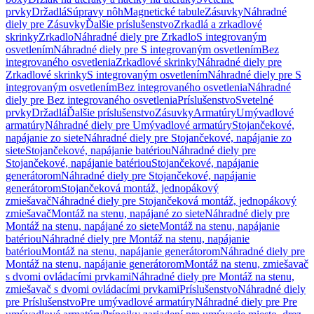
prvky
Držadlá
Súpravy nôh
Magnetické tabule
Zásuvky
Náhradné
diely pre Zásuvky
Ďalšie príslušenstvo
Zrkadlá a zrkadlové
skrinky
Zrkadlo
Náhradné diely pre Zrkadlo
S integrovaným
osvetlením
Náhradné diely pre S integrovaným osvetlením
Bez
integrovaného osvetlenia
Zrkadlové skrinky
Náhradné diely pre
Zrkadlové skrinky
S integrovaným osvetlením
Náhradné diely pre S
integrovaným osvetlením
Bez integrovaného osvetlenia
Náhradné
diely pre Bez integrovaného osvetlenia
Príslušenstvo
Svetelné
prvky
Držadlá
Ďalšie príslušenstvo
Zásuvky
Armatúry
Umývadlové
armatúry
Náhradné diely pre Umývadlové armatúry
Stojančekové,
napájanie zo siete
Náhradné diely pre Stojančekové, napájanie zo
siete
Stojančekové, napájanie batériou
Náhradné diely pre
Stojančekové, napájanie batériou
Stojančekové, napájanie
generátorom
Náhradné diely pre Stojančekové, napájanie
generátorom
Stojančeková montáž, jednopákový
zmiešavač
Náhradné diely pre Stojančeková montáž, jednopákový
zmiešavač
Montáž na stenu, napájané zo siete
Náhradné diely pre
Montáž na stenu, napájané zo siete
Montáž na stenu, napájanie
batériou
Náhradné diely pre Montáž na stenu, napájanie
batériou
Montáž na stenu, napájanie generátorom
Náhradné diely pre
Montáž na stenu, napájanie generátorom
Montáž na stenu, zmiešavač
s dvomi ovládacími prvkami
Náhradné diely pre Montáž na stenu,
zmiešavač s dvomi ovládacími prvkami
Príslušenstvo
Náhradné diely
pre Príslušenstvo
Pre umývadlové armatúry
Náhradné diely pre Pre