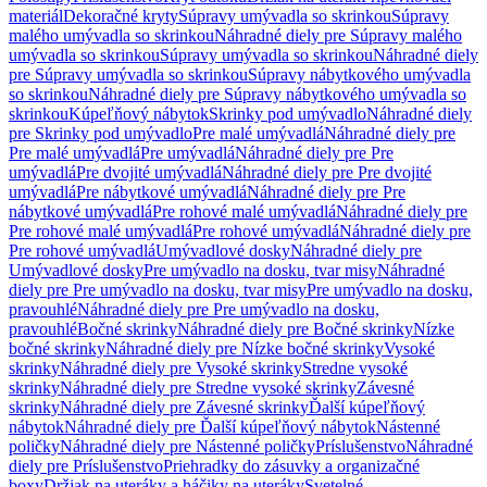
materiál
Dekoračné kryty
Súpravy umývadla so skrinkou
Súpravy
malého umývadla so skrinkou
Náhradné diely pre Súpravy malého
umývadla so skrinkou
Súpravy umývadla so skrinkou
Náhradné diely
pre Súpravy umývadla so skrinkou
Súpravy nábytkového umývadla
so skrinkou
Náhradné diely pre Súpravy nábytkového umývadla so
skrinkou
Kúpeľňový nábytok
Skrinky pod umývadlo
Náhradné diely
pre Skrinky pod umývadlo
Pre malé umývadlá
Náhradné diely pre
Pre malé umývadlá
Pre umývadlá
Náhradné diely pre Pre
umývadlá
Pre dvojité umývadlá
Náhradné diely pre Pre dvojité
umývadlá
Pre nábytkové umývadlá
Náhradné diely pre Pre
nábytkové umývadlá
Pre rohové malé umývadlá
Náhradné diely pre
Pre rohové malé umývadlá
Pre rohové umývadlá
Náhradné diely pre
Pre rohové umývadlá
Umývadlové dosky
Náhradné diely pre
Umývadlové dosky
Pre umývadlo na dosku, tvar misy
Náhradné
diely pre Pre umývadlo na dosku, tvar misy
Pre umývadlo na dosku,
pravouhlé
Náhradné diely pre Pre umývadlo na dosku,
pravouhlé
Bočné skrinky
Náhradné diely pre Bočné skrinky
Nízke
bočné skrinky
Náhradné diely pre Nízke bočné skrinky
Vysoké
skrinky
Náhradné diely pre Vysoké skrinky
Stredne vysoké
skrinky
Náhradné diely pre Stredne vysoké skrinky
Závesné
skrinky
Náhradné diely pre Závesné skrinky
Ďalší kúpeľňový
nábytok
Náhradné diely pre Ďalší kúpeľňový nábytok
Nástenné
poličky
Náhradné diely pre Nástenné poličky
Príslušenstvo
Náhradné
diely pre Príslušenstvo
Priehradky do zásuvky a organizačné
boxy
Držiak na uteráky a háčiky na uteráky
Svetelné