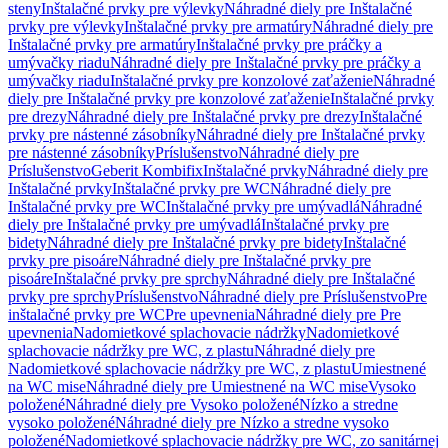
steny
Inštalačné prvky pre výlevky
Náhradné diely pre Inštalačné
prvky pre výlevky
Inštalačné prvky pre armatúry
Náhradné diely pre
Inštalačné prvky pre armatúry
Inštalačné prvky pre práčky a
umývačky riadu
Náhradné diely pre Inštalačné prvky pre práčky a
umývačky riadu
Inštalačné prvky pre konzolové zaťaženie
Náhradné
diely pre Inštalačné prvky pre konzolové zaťaženie
Inštalačné prvky
pre drezy
Náhradné diely pre Inštalačné prvky pre drezy
Inštalačné
prvky pre nástenné zásobníky
Náhradné diely pre Inštalačné prvky
pre nástenné zásobníky
Príslušenstvo
Náhradné diely pre
Príslušenstvo
Geberit Kombifix
Inštalačné prvky
Náhradné diely pre
Inštalačné prvky
Inštalačné prvky pre WC
Náhradné diely pre
Inštalačné prvky pre WC
Inštalačné prvky pre umývadlá
Náhradné
diely pre Inštalačné prvky pre umývadlá
Inštalačné prvky pre
bidety
Náhradné diely pre Inštalačné prvky pre bidety
Inštalačné
prvky pre pisoáre
Náhradné diely pre Inštalačné prvky pre
pisoáre
Inštalačné prvky pre sprchy
Náhradné diely pre Inštalačné
prvky pre sprchy
Príslušenstvo
Náhradné diely pre Príslušenstvo
Pre
inštalačné prvky pre WC
Pre upevnenia
Náhradné diely pre Pre
upevnenia
Nadomietkové splachovacie nádržky
Nadomietkové
splachovacie nádržky pre WC, z plastu
Náhradné diely pre
Nadomietkové splachovacie nádržky pre WC, z plastu
Umiestnené
na WC mise
Náhradné diely pre Umiestnené na WC mise
Vysoko
položené
Náhradné diely pre Vysoko položené
Nízko a stredne
vysoko položené
Náhradné diely pre Nízko a stredne vysoko
položené
Nadomietkové splachovacie nádržky pre WC, zo sanitárnej