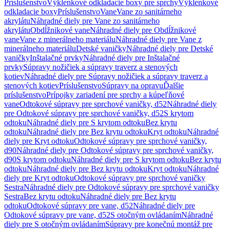
Príslušenstvo
Výklenkové odkladacie boxy pre sprchy
Výklenkové
odkladacie boxy
Príslušenstvo
Vane
Vane zo sanitárneho
akrylátu
Náhradné diely pre Vane zo sanitárneho
akrylátu
Obdĺžnikové vane
Náhradné diely pre Obdĺžnikové
vane
Vane z minerálneho materiálu
Náhradné diely pre Vane z
minerálneho materiálu
Detské vaničky
Náhradné diely pre Detské
vaničky
Inštalačné prvky
Náhradné diely pre Inštalačné
prvky
Súpravy nožičiek a súpravy traverz a stenových
kotiev
Náhradné diely pre Súpravy nožičiek a súpravy traverz a
stenových kotiev
Príslušenstvo
Súpravy na opravu
Ďalšie
príslušenstvo
Prípojky zariadení pre sprchy a kúpeľňové
vane
Odtokové súpravy pre sprchové vaničky, d52
Náhradné diely
pre Odtokové súpravy pre sprchové vaničky, d52
S krytom
odtoku
Náhradné diely pre S krytom odtoku
Bez krytu
odtoku
Náhradné diely pre Bez krytu odtoku
Kryt odtoku
Náhradné
diely pre Kryt odtoku
Odtokové súpravy pre sprchové vaničky,
d90
Náhradné diely pre Odtokové súpravy pre sprchové vaničky,
d90
S krytom odtoku
Náhradné diely pre S krytom odtoku
Bez krytu
odtoku
Náhradné diely pre Bez krytu odtoku
Kryt odtoku
Náhradné
diely pre Kryt odtoku
Odtokové súpravy pre sprchové vaničky
Sestra
Náhradné diely pre Odtokové súpravy pre sprchové vaničky
Sestra
Bez krytu odtoku
Náhradné diely pre Bez krytu
odtoku
Odtokové súpravy pre vane, d52
Náhradné diely pre
Odtokové súpravy pre vane, d52
S otočným ovládaním
Náhradné
diely pre S otočným ovládaním
Súpravy pre konečnú montáž pre