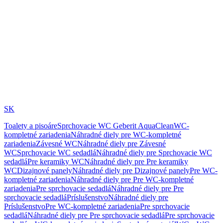
SK
Toalety a pisoáre
Sprchovacie WC Geberit AquaClean
WC-
kompletné zariadenia
Náhradné diely pre WC-kompletné
zariadenia
Závesné WC
Náhradné diely pre Závesné
WC
Sprchovacie WC sedadlá
Náhradné diely pre Sprchovacie WC
sedadlá
Pre keramiky WC
Náhradné diely pre Pre keramiky
WC
Dizajnové panely
Náhradné diely pre Dizajnové panely
Pre WC-
kompletné zariadenia
Náhradné diely pre Pre WC-kompletné
zariadenia
Pre sprchovacie sedadlá
Náhradné diely pre Pre
sprchovacie sedadlá
Príslušenstvo
Náhradné diely pre
Príslušenstvo
Pre WC-kompletné zariadenia
Pre sprchovacie
sedadlá
Náhradné diely pre Pre sprchovacie sedadlá
Pre sprchovacie