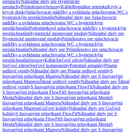
preplachy
Náhradné diely pre Hygienické
preplachy
Príslušenstvo
Senzory
Káble
Regulátor prietoku
Kryty a
krycie dosky
Splachovacie nádržky a ovládania splachovania WC s
hygienickým prepláchnutím
Náhradné diely pre Splachovacie
nádržky a ovládania splachovania WC s hygienickým
prepláchnutím
Podomietkové splachovacie nádržky s hygienickým
prepláchnutím
Hygienické montované moduly
Náhradné diely pre
Hygienické montované moduly
Príslušenstvo pre splachovacie
nádržky a ovládania splachovania WC s hygienickým
prepláchnutím
Náhradné diely pre Príslušenstvo pre splachovacie
nádržky a ovládania splachovania WC s hygienickým
prepláchnutím
Senzory
Káble
Sieťové zdroje
Náhradné diely pre
Sieťové zdroje
Sieťové komponenty
Potrubné armatúry
Priame
sedlové ventily
Náhradné diely pre Priame sedlové ventily
S
lisovanými prípojkami Mapress
Náhradné diely pre S lisovanými
prípojkami Mapress
Šikmé sedlové ventily
Náhradné diely pre Šikmé
sedlové ventily
S lisovanými prípojkami FlowFit
Náhradné diely pre
S lisovanými prípojkami FlowFit
S lisovanými prípojkami
Mepla
Náhradné diely pre S lisovanými prípojkami Mepla
S
lisovanými prípojkami Mapress
Náhradné diely pre S lisovanými
prípojkami Mapress
Guľové kohúty
Náhradné diely pre Guľové
kohúty
S lisovanými prípojkami FlowFit
Náhradné diely pre S
lisovanými prípojkami FlowFit
S lisovanými prípojkami
Mepla
Náhradné diely pre S lisovanými prípojkami Mepla
S
lisovanými prípojkami Mapress
Náhradné diely pre S lisovanými