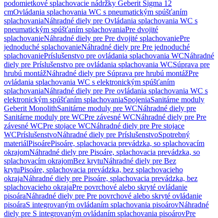
podomietkové splachovacie nádržky Geberit Sigma 12
cm
Ovládania splachovania WC s pneumatickým spúšťaním
splachovania
Náhradné diely pre Ovládania splachovania WC s
pneumatickým spúšťaním splachovania
Pre dvojité
splachovanie
Náhradné diely pre Pre dvojité splachovanie
Pre
jednoduché splachovanie
Náhradné diely pre Pre jednoduché
splachovanie
Príslušenstvo pre ovládania splachovania WC
Náhradné
diely pre Príslušenstvo pre ovládania splachovania WC
Súprava pre
hrubú montáž
Náhradné diely pre Súprava pre hrubú montáž
Pre
ovládania splachovania WC s elektronickým spúšťaním
splachovania
Náhradné diely pre Pre ovládania splachovania WC s
elektronickým spúšťaním splachovania
Spojenia
Sanitárne moduly
Geberit Monolith
Sanitárne moduly pre WC
Náhradné diely pre
Sanitárne moduly pre WC
Pre závesné WC
Náhradné diely pre Pre
závesné WC
Pre stojace WC
Náhradné diely pre Pre stojace
WC
Príslušenstvo
Náhradné diely pre Príslušenstvo
Spotrebný
materiál
Pisoáre
Pisoáre, splachovacia prevádzka, so splachovacím
okrajom
Náhradné diely pre Pisoáre, splachovacia prevádzka, so
splachovacím okrajom
Bez krytu
Náhradné diely pre Bez
krytu
Pisoáre, splachovacia prevádzka, bez splachovacieho
okraja
Náhradné diely pre Pisoáre, splachovacia prevádzka, bez
splachovacieho okraja
Pre povrchové alebo skryté ovládanie
pisoára
Náhradné diely pre Pre povrchové alebo skryté ovládanie
pisoára
S integrovaným ovládaním splachovania pisoárov
Náhradné
diely pre S integrovaným ovládaním splachovania pisoárov
Pre