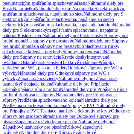
pneumatickým spúšťaním splachovania
Basic
Náhradné diely pre
Basic
Na omietku
Náhradné diely pre Na omietku
S elektronickým
spúšťaním splachovania, napájanie zo siete
Náhradné diely pre S
elektronickým spúšťaním splachovania, napájanie zo siete
S
elektronickým spúšťaním splachovania, napájanie batériou
Náhradné
diely pre S elektronickým spúšťaním splachovania, napájanie
batériou
Príslušenstvo
Náhradné diely pre Príslušenstvo
Súpravy pre
hrubú montáž a súpravy pre prestavbu
Náhradné diely pre Súpravy
pre hrubú montáž a súpravy pre prestavbu
Splachovacie rúrky,
splachovacie kolená a prechody
Súpravy na renováciu
Náhradné
diely pre Súpravy na renováciu
Krycie dosky
Integrované
ovládania
Ostatné príslušenstvo
Diaľkové ovládanie
Prípojky
zariadení pre WC, pisoáre a bidety
Odtokové súpravy pre WC a
výlevky
Náhradné diely pre Odtokové súpravy pre WC a
výlevky
Zápachové uzávierky
Náhradné diely pre Zápachové
uzávierky
Pripájacie kolená
Náhradné diely pre Pripájacie
kolená
Pripájacia rúra s hrdlom
Náhradné diely pre Pripájacia rúra s
hrdlom
Pripojovacie súpravy
Náhradné diely pre Pripojovacie
súpravy
Predĺženia splachovacieho kolena
Náhradné diely pre
Predĺženia splachovacieho kolena
Prípojky z PVC
Náhradné diely
pre Prípojky z PVC
Tesniace manžety a dekoratívne kryty
Odtokové
súpravy pre pisoáre
Náhradné diely pre Odtokové súpravy pre
pisoáre
Zápachové uzávierky pre pisoáre
Náhradné diely pre
Zápachové uzávierky pre pisoáre
Rúrkové zápachové
uzávierky
Náhradné diely pre Rúrkové zápachové