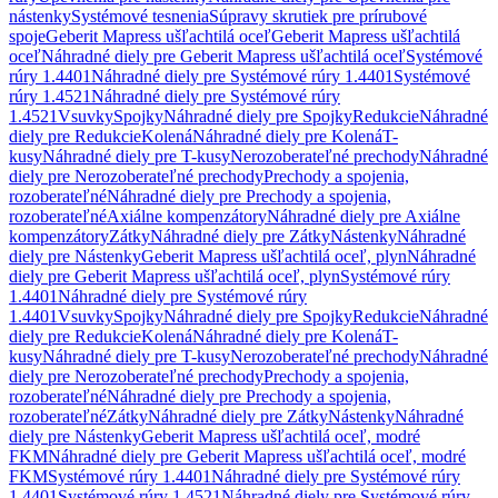
nástenky
Systémové tesnenia
Súpravy skrutiek pre prírubové
spoje
Geberit Mapress ušľachtilá oceľ
Geberit Mapress ušľachtilá
oceľ
Náhradné diely pre Geberit Mapress ušľachtilá oceľ
Systémové
rúry 1.4401
Náhradné diely pre Systémové rúry 1.4401
Systémové
rúry 1.4521
Náhradné diely pre Systémové rúry
1.4521
Vsuvky
Spojky
Náhradné diely pre Spojky
Redukcie
Náhradné
diely pre Redukcie
Kolená
Náhradné diely pre Kolená
T-
kusy
Náhradné diely pre T-kusy
Nerozoberateľné prechody
Náhradné
diely pre Nerozoberateľné prechody
Prechody a spojenia,
rozoberateľné
Náhradné diely pre Prechody a spojenia,
rozoberateľné
Axiálne kompenzátory
Náhradné diely pre Axiálne
kompenzátory
Zátky
Náhradné diely pre Zátky
Nástenky
Náhradné
diely pre Nástenky
Geberit Mapress ušľachtilá oceľ, plyn
Náhradné
diely pre Geberit Mapress ušľachtilá oceľ, plyn
Systémové rúry
1.4401
Náhradné diely pre Systémové rúry
1.4401
Vsuvky
Spojky
Náhradné diely pre Spojky
Redukcie
Náhradné
diely pre Redukcie
Kolená
Náhradné diely pre Kolená
T-
kusy
Náhradné diely pre T-kusy
Nerozoberateľné prechody
Náhradné
diely pre Nerozoberateľné prechody
Prechody a spojenia,
rozoberateľné
Náhradné diely pre Prechody a spojenia,
rozoberateľné
Zátky
Náhradné diely pre Zátky
Nástenky
Náhradné
diely pre Nástenky
Geberit Mapress ušľachtilá oceľ, modré
FKM
Náhradné diely pre Geberit Mapress ušľachtilá oceľ, modré
FKM
Systémové rúry 1.4401
Náhradné diely pre Systémové rúry
1.4401
Systémové rúry 1.4521
Náhradné diely pre Systémové rúry