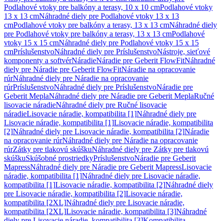
Podlahové vtoky pre balkóny a terasy, 10 x 10 cm
Podlahové vtoky
13 x 13 cm
Náhradné diely pre Podlahové vtoky 13 x 13
cm
Podlahové vtoky pre balkóny a terasy, 13 x 13 cm
Náhradné diely
pre Podlahové vtoky pre balkóny a terasy, 13 x 13 cm
Podlahové
vtoky 15 x 15 cm
Náhradné diely pre Podlahové vtoky 15 x 15
cm
Príslušenstvo
Náhradné diely pre Príslušenstvo
Nástroje, sieťové
komponenty a softvér
Náradie
Náradie pre Geberit FlowFit
Náhradné
diely pre Náradie pre Geberit FlowFit
Náradie na opracovanie
rúr
Náhradné diely pre Náradie na opracovanie
rúr
Príslušenstvo
Náhradné diely pre Príslušenstvo
Náradie pre
Geberit Mepla
Náhradné diely pre Náradie pre Geberit Mepla
Ručné
lisovacie náradie
Náhradné diely pre Ručné lisovacie
náradie
Lisovacie náradie, kompatibilita [1]
Náhradné diely pre
Lisovacie náradie, kompatibilita [1]
Lisovacie náradie, kompatibilita
[2]
Náhradné diely pre Lisovacie náradie, kompatibilita [2]
Náradie
na opracovanie rúr
Náhradné diely pre Náradie na opracovanie
rúr
Zátky pre tlakovú skúšku
Náhradné diely pre Zátky pre tlakovú
skúšku
Skúšobné prostriedky
Príslušenstvo
Náradie pre Geberit
Mapress
Náhradné diely pre Náradie pre Geberit Mapress
Lisovacie
náradie, kompatibilita [1]
Náhradné diely pre Lisovacie náradie,
kompatibilita [1]
Lisovacie náradie, kompatibilita [2]
Náhradné diely
pre Lisovacie náradie, kompatibilita [2]
Lisovacie náradie,
kompatibilita [2XL]
Náhradné diely pre Lisovacie náradie,
kompatibilita [2XL]
Lisovacie náradie, kompatibilita [3]
Náhradné
diely pre Lisovacie náradie, kompatibilita [3]
Kompatibilita