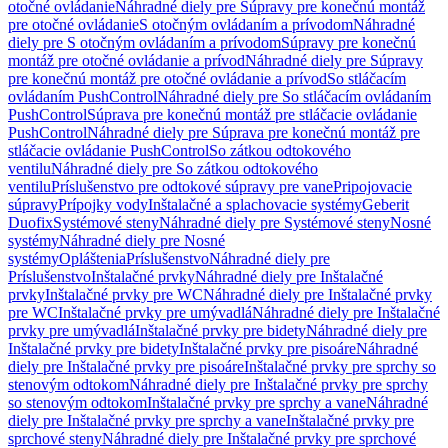
otočné ovládanie
Náhradné diely pre Súpravy pre konečnú montáž
pre otočné ovládanie
S otočným ovládaním a prívodom
Náhradné
diely pre S otočným ovládaním a prívodom
Súpravy pre konečnú
montáž pre otočné ovládanie a prívod
Náhradné diely pre Súpravy
pre konečnú montáž pre otočné ovládanie a prívod
So stláčacím
ovládaním PushControl
Náhradné diely pre So stláčacím ovládaním
PushControl
Súprava pre konečnú montáž pre stláčacie ovládanie
PushControl
Náhradné diely pre Súprava pre konečnú montáž pre
stláčacie ovládanie PushControl
So zátkou odtokového
ventilu
Náhradné diely pre So zátkou odtokového
ventilu
Príslušenstvo pre odtokové súpravy pre vane
Pripojovacie
súpravy
Prípojky vody
Inštalačné a splachovacie systémy
Geberit
Duofix
Systémové steny
Náhradné diely pre Systémové steny
Nosné
systémy
Náhradné diely pre Nosné
systémy
Opláštenia
Príslušenstvo
Náhradné diely pre
Príslušenstvo
Inštalačné prvky
Náhradné diely pre Inštalačné
prvky
Inštalačné prvky pre WC
Náhradné diely pre Inštalačné prvky
pre WC
Inštalačné prvky pre umývadlá
Náhradné diely pre Inštalačné
prvky pre umývadlá
Inštalačné prvky pre bidety
Náhradné diely pre
Inštalačné prvky pre bidety
Inštalačné prvky pre pisoáre
Náhradné
diely pre Inštalačné prvky pre pisoáre
Inštalačné prvky pre sprchy so
stenovým odtokom
Náhradné diely pre Inštalačné prvky pre sprchy
so stenovým odtokom
Inštalačné prvky pre sprchy a vane
Náhradné
diely pre Inštalačné prvky pre sprchy a vane
Inštalačné prvky pre
sprchové steny
Náhradné diely pre Inštalačné prvky pre sprchové