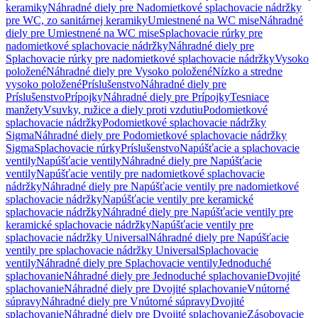
keramiky
Náhradné diely pre Nadomietkové splachovacie nádržky
pre WC, zo sanitárnej keramiky
Umiestnené na WC mise
Náhradné
diely pre Umiestnené na WC mise
Splachovacie rúrky pre
nadomietkové splachovacie nádržky
Náhradné diely pre
Splachovacie rúrky pre nadomietkové splachovacie nádržky
Vysoko
položené
Náhradné diely pre Vysoko položené
Nízko a stredne
vysoko položené
Príslušenstvo
Náhradné diely pre
Príslušenstvo
Prípojky
Náhradné diely pre Prípojky
Tesniace
manžety
Vsuvky, ružice a diely proti vzdutiu
Podomietkové
splachovacie nádržky
Podomietkové splachovacie nádržky
Sigma
Náhradné diely pre Podomietkové splachovacie nádržky
Sigma
Splachovacie rúrky
Príslušenstvo
Napúšťacie a splachovacie
ventily
Napúšťacie ventily
Náhradné diely pre Napúšťacie
ventily
Napúšťacie ventily pre nadomietkové splachovacie
nádržky
Náhradné diely pre Napúšťacie ventily pre nadomietkové
splachovacie nádržky
Napúšťacie ventily pre keramické
splachovacie nádržky
Náhradné diely pre Napúšťacie ventily pre
keramické splachovacie nádržky
Napúšťacie ventily pre
splachovacie nádržky Universal
Náhradné diely pre Napúšťacie
ventily pre splachovacie nádržky Universal
Splachovacie
ventily
Náhradné diely pre Splachovacie ventily
Jednoduché
splachovanie
Náhradné diely pre Jednoduché splachovanie
Dvojité
splachovanie
Náhradné diely pre Dvojité splachovanie
Vnútorné
súpravy
Náhradné diely pre Vnútorné súpravy
Dvojité
splachovanie
Náhradné diely pre Dvojité splachovanie
Zásobovacie