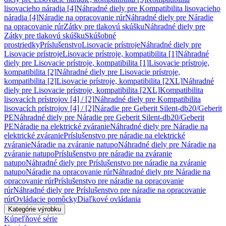
lisovacieho náradia [4]
Náhradné diely pre Kompatibilita lisovacieho
náradia [4]
Náradie na opracovanie rúr
Náhradné diely pre Náradie
na opracovanie rúr
Zátky pre tlakovú skúšku
Náhradné diely pre
Zátky pre tlakovú skúšku
Skúšobné
prostriedky
Príslušenstvo
Lisovacie prístroje
Náhradné diely pre
Lisovacie prístroje
Lisovacie prístroje, kompatibilita [1]
Náhradné
diely pre Lisovacie prístroje, kompatibilita [1]
Lisovacie prístroje,
kompatibilita [2]
Náhradné diely pre Lisovacie prístroje,
kompatibilita [2]
Lisovacie prístroje, kompatibilita [2XL]
Náhradné
diely pre Lisovacie prístroje, kompatibilita [2XL]
Kompatibilita
lisovacích prístrojov [4] / [2]
Náhradné diely pre Kompatibilita
lisovacích prístrojov [4] / [2]
Náradie pre Geberit Silent-db20/Geberit
PE
Náhradné diely pre Náradie pre Geberit Silent-db20/Geberit
PE
Náradie na elektrické zváranie
Náhradné diely pre Náradie na
elektrické zváranie
Príslušenstvo pre náradie na elektrické
zváranie
Náradie na zváranie natupo
Náhradné diely pre Náradie na
zváranie natupo
Príslušenstvo pre náradie na zváranie
natupo
Náhradné diely pre Príslušenstvo pre náradie na zváranie
natupo
Náradie na opracovanie rúr
Náhradné diely pre Náradie na
opracovanie rúr
Príslušenstvo pre náradie na opracovanie
rúr
Náhradné diely pre Príslušenstvo pre náradie na opracovanie
rúr
Ovládacie pomôcky
Diaľkové ovládania
Kategórie výrobku
Kúpeľňové série