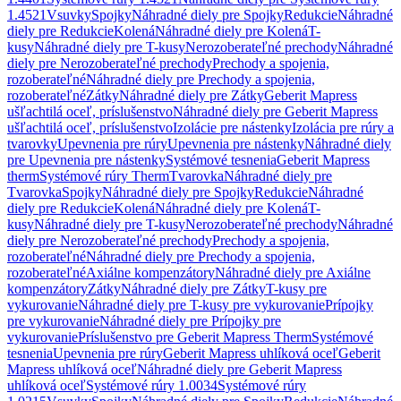
1.4521
Vsuvky
Spojky
Náhradné diely pre Spojky
Redukcie
Náhradné
diely pre Redukcie
Kolená
Náhradné diely pre Kolená
T-
kusy
Náhradné diely pre T-kusy
Nerozoberateľné prechody
Náhradné
diely pre Nerozoberateľné prechody
Prechody a spojenia,
rozoberateľné
Náhradné diely pre Prechody a spojenia,
rozoberateľné
Zátky
Náhradné diely pre Zátky
Geberit Mapress
ušľachtilá oceľ, príslušenstvo
Náhradné diely pre Geberit Mapress
ušľachtilá oceľ, príslušenstvo
Izolácie pre nástenky
Izolácia pre rúry a
tvarovky
Upevnenia pre rúry
Upevnenia pre nástenky
Náhradné diely
pre Upevnenia pre nástenky
Systémové tesnenia
Geberit Mapress
therm
Systémové rúry Therm
Tvarovka
Náhradné diely pre
Tvarovka
Spojky
Náhradné diely pre Spojky
Redukcie
Náhradné
diely pre Redukcie
Kolená
Náhradné diely pre Kolená
T-
kusy
Náhradné diely pre T-kusy
Nerozoberateľné prechody
Náhradné
diely pre Nerozoberateľné prechody
Prechody a spojenia,
rozoberateľné
Náhradné diely pre Prechody a spojenia,
rozoberateľné
Axiálne kompenzátory
Náhradné diely pre Axiálne
kompenzátory
Zátky
Náhradné diely pre Zátky
T-kusy pre
vykurovanie
Náhradné diely pre T-kusy pre vykurovanie
Prípojky
pre vykurovanie
Náhradné diely pre Prípojky pre
vykurovanie
Príslušenstvo pre Geberit Mapress Therm
Systémové
tesnenia
Upevnenia pre rúry
Geberit Mapress uhlíková oceľ
Geberit
Mapress uhlíková oceľ
Náhradné diely pre Geberit Mapress
uhlíková oceľ
Systémové rúry 1.0034
Systémové rúry