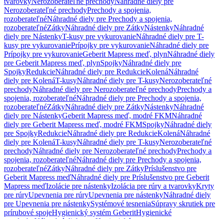
tvarovky
Nerozoberateľné prechody
Náhradné diely pre
Nerozoberateľné prechody
Prechody a spojenia,
rozoberateľné
Náhradné diely pre Prechody a spojenia,
rozoberateľné
Zátky
Náhradné diely pre Zátky
Nástenky
Náhradné
diely pre Nástenky
T-kusy pre vykurovanie
Náhradné diely pre T-
kusy pre vykurovanie
Prípojky pre vykurovanie
Náhradné diely pre
Prípojky pre vykurovanie
Geberit Mapress meď, plyn
Náhradné diely
pre Geberit Mapress meď, plyn
Spojky
Náhradné diely pre
Spojky
Redukcie
Náhradné diely pre Redukcie
Kolená
Náhradné
diely pre Kolená
T-kusy
Náhradné diely pre T-kusy
Nerozoberateľné
prechody
Náhradné diely pre Nerozoberateľné prechody
Prechody a
spojenia, rozoberateľné
Náhradné diely pre Prechody a spojenia,
rozoberateľné
Zátky
Náhradné diely pre Zátky
Nástenky
Náhradné
diely pre Nástenky
Geberit Mapress meď, modré FKM
Náhradné
diely pre Geberit Mapress meď, modré FKM
Spojky
Náhradné diely
pre Spojky
Redukcie
Náhradné diely pre Redukcie
Kolená
Náhradné
diely pre Kolená
T-kusy
Náhradné diely pre T-kusy
Nerozoberateľné
prechody
Náhradné diely pre Nerozoberateľné prechody
Prechody a
spojenia, rozoberateľné
Náhradné diely pre Prechody a spojenia,
rozoberateľné
Zátky
Náhradné diely pre Zátky
Príslušenstvo pre
Geberit Mapress meď
Náhradné diely pre Príslušenstvo pre Geberit
Mapress meď
Izolácie pre nástenky
Izolácia pre rúry a tvarovky
Kryty
pre rúry
Upevnenia pre rúry
Upevnenia pre nástenky
Náhradné diely
pre Upevnenia pre nástenky
Systémové tesnenia
Súpravy skrutiek pre
prírubové spoje
Hygienický systém Geberit
Hygienické