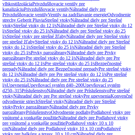
vlhkosti
Izolácia
Privzdušňovacie ventily pre
kanalizáciu
Privzdušňovacie ventily
Náhradné diely pre
Privzdušňovacie ventily
Ventily na zadržiavanie energie
Odvodnenie
strechy Geberit Pluvia
Strešné vtoky
Náhradné diely pre Strešné
vtoky
Strešné vtoky do 12 l/s
Náhradné diely pre Strešné vtoky do 12
l/s
Strešné vtoky do 25 l/s
Náhradné diely pre Strešné vtoky do 25
l/s
Strešné vtoky pre strešné žľaby
Náhradné diely pre Strešné vtoky
pre strešné žľaby
Strešné vtoky do 12 l/s
Náhradné diely pre Strešné
vtoky do 12 l/s
Strešné vtoky do 25 l/s
Náhradné diely pre Strešné
vtoky do 25 l/s
Prvky parozábrany
Náhradné diely pre Prvky
parozábrany
Pre strešné vtoky do 12 l/s
Náhradné diely pre Pre
strešné vtoky do 12 l/s
Pre strešné vtoky do 25 l/s
Bezpečnostné
prepady
Náhradné diely pre Bezpečnostné prepady
Pre strešné vtoky
do 12 l/s
Náhradné diely pre Pre strešné vtoky do 12 l/s
Pre strešné
vtoky do 25 l/s
Náhradné diely pre Pre strešné vtoky do 25
l/s
Upevnenia
Upevňovací systém d40–200
Upevňovací systém
d250–315
Príslušenstvo
Náhradné diely pre Príslušenstvo
Pre strešné
vtoky
Náhradné diely pre Pre strešné vtoky
Pre upevnenia
Konvenčné
odvodnenie striech
Strešné vtoky
Náhradné diely pre Strešné
vtoky
Prvky parozábrany
Náhradné diely pre Prvky
parozábrany
Príslušenstvo
Odvodnenie podlahy
Podlahové vtoky pre
vnútorné a vonkajšie použitie
Náhradné diely pre Podlahové vtoky
pre vnútorné a vonkajšie použitie
Podlahové vtoky 10 x 10
cm
Náhradné diely pre Podlahové vtoky 10 x 10 cm
Podlahové
vtoky pre balkóny a terasy, 10 x 10 cm
Náhradné diely pre