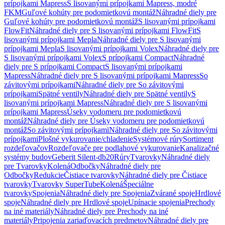
prípojkami Mapress
S lisovanými prípojkami Mapress, modré
FKM
Guľové kohúty pre podomietkovú montáž
Náhradné diely pre
Guľové kohúty pre podomietkovú montáž
S lisovanými prípojkami
FlowFit
Náhradné diely pre S lisovanými prípojkami FlowFit
S
lisovanými prípojkami Mepla
Náhradné diely pre S lisovanými
prípojkami Mepla
S lisovanými prípojkami Volex
Náhradné diely pre
S lisovanými prípojkami Volex
S prípojkami Compact
Náhradné
diely pre S prípojkami Compact
S lisovanými prípojkami
Mapress
Náhradné diely pre S lisovanými prípojkami Mapress
So
závitovými prípojkami
Náhradné diely pre So závitovými
prípojkami
Spätné ventily
Náhradné diely pre Spätné ventily
S
lisovanými prípojkami Mapress
Náhradné diely pre S lisovanými
prípojkami Mapress
Úseky vodomeru pre podomietkovú
montáž
Náhradné diely pre Úseky vodomeru pre podomietkovú
montáž
So závitovými prípojkami
Náhradné diely pre So závitovými
prípojkami
Plošné vykurovanie/chladenie
Systémové rúry
Sortiment
rozdeľovačov
Rozdeľovače pre podlahové vykurovanie
Kanalizačné
systémy budov
Geberit Silent-db20
Rúry
Tvarovky
Náhradné diely
pre Tvarovky
Kolená
Odbočky
Náhradné diely pre
Odbočky
Redukcie
Čistiace tvarovky
Náhradné diely pre Čistiace
tvarovky
Tvarovky SuperTube
Kolená
Špeciálne
tvarovky
Spojenia
Náhradné diely pre Spojenia
Zvárané spoje
Hrdlové
spoje
Náhradné diely pre Hrdlové spoje
Upínacie spojenia
Prechody
na iné materiály
Náhradné diely pre Prechody na iné
materiály
Pripojenia zariaďovacích predmetov
Náhradné diely pre