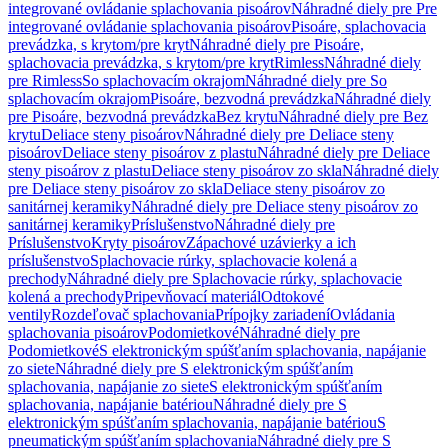
integrované ovládanie splachovania pisoárov
Náhradné diely pre Pre
integrované ovládanie splachovania pisoárov
Pisoáre, splachovacia
prevádzka, s krytom/pre kryt
Náhradné diely pre Pisoáre,
splachovacia prevádzka, s krytom/pre kryt
Rimless
Náhradné diely
pre Rimless
So splachovacím okrajom
Náhradné diely pre So
splachovacím okrajom
Pisoáre, bezvodná prevádzka
Náhradné diely
pre Pisoáre, bezvodná prevádzka
Bez krytu
Náhradné diely pre Bez
krytu
Deliace steny pisoárov
Náhradné diely pre Deliace steny
pisoárov
Deliace steny pisoárov z plastu
Náhradné diely pre Deliace
steny pisoárov z plastu
Deliace steny pisoárov zo skla
Náhradné diely
pre Deliace steny pisoárov zo skla
Deliace steny pisoárov zo
sanitárnej keramiky
Náhradné diely pre Deliace steny pisoárov zo
sanitárnej keramiky
Príslušenstvo
Náhradné diely pre
Príslušenstvo
Kryty pisoárov
Zápachové uzávierky a ich
príslušenstvo
Splachovacie rúrky, splachovacie kolená a
prechody
Náhradné diely pre Splachovacie rúrky, splachovacie
kolená a prechody
Pripevňovací materiál
Odtokové
ventily
Rozdeľovač splachovania
Prípojky zariadení
Ovládania
splachovania pisoárov
Podomietkové
Náhradné diely pre
Podomietkové
S elektronickým spúšťaním splachovania, napájanie
zo siete
Náhradné diely pre S elektronickým spúšťaním
splachovania, napájanie zo siete
S elektronickým spúšťaním
splachovania, napájanie batériou
Náhradné diely pre S
elektronickým spúšťaním splachovania, napájanie batériou
S
pneumatickým spúšťaním splachovania
Náhradné diely pre S