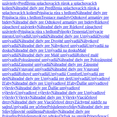
uzávierky
Predĺženia splachovacích rúrok a splachovacích
kolien
Náhradné diely pre Predĺženia splachovacích rúrok a
splachovacích kolien
Pripájacia rúra s hrdlom
Náhradné diely pre
Pripájacia rúra s hrdlom
Tesniace manžety
Odtokové armatúry pre
bidety
Náhradné diely pre Odtokové armatúry pre bidety
Rúrkové
zápachové uzávierky
Náhradné diely pre Rúrkové zápachové
uzávierky
Pripájacia rúra s hrdlom
Prípojky
Tesnenia
Umývacie
miesto
Umývadlá
Umývadlá
Náhradné diely pre Umývadlá
Dvojité
umývadlá
Náhradné diely pre Dvojité umývadlá
Nábytkové
umývadlá
Náhradné diely pre Nábytkové umývadlá
Umývadlá na
dosku
Náhradné diely pre Umývadlá na dosku
Malé
umývadlá
Náhradné diely pre Malé umývadlá
Rohové malé
umývadlo
Polozápustné umývadlá
Náhradné diely pre Polozápustné
umývadlá
Zápustné umývadlá
Náhradné diely pre Zápustné
umývadlá
Vstavané umývadlá
Náhradné diely pre Vstavané
umývadlá
Rohové umývadlá
Umývadlá Comfort
Umývadlá pre
deti
Náhradné diely pre Umývadlá pre deti
Umývadlá
Umývadlové
žľaby
Náhradné diely pre Umývadlové žľaby
Ďalšie umývadlové
výlevky
Náhradné diely pre Ďalšie umývadlové
výlevky
Umývadlové výlevky
Náhradné diely pre Umývadlové
výlevky
Výlevky
Náhradné diely pre Výlevky
Viacúčelové
drezy
Náhradné diely pre Viacúčelové drezy
Záchytné nádrže na
sadru
Umývadlá pre učebne
Príslušenstvo
Stĺpy
Náhradné diely pre
Stĺpy
Stĺpovité opláštenia
Polostĺpy
Náhradné diely pre
Polostĺpy
Príslušenstvo
Kryt odtoku
Držiak na uterák
Pripevňovací