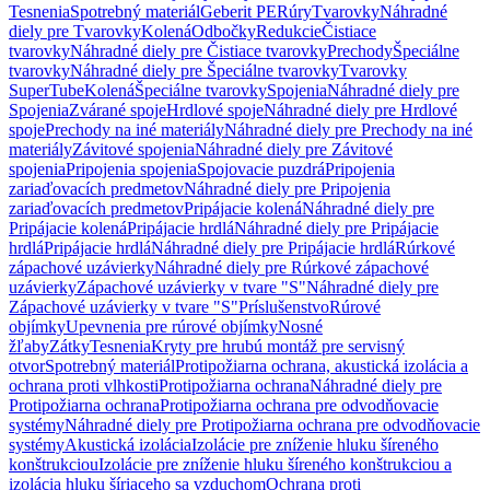
Tesnenia
Spotrebný materiál
Geberit PE
Rúry
Tvarovky
Náhradné
diely pre Tvarovky
Kolená
Odbočky
Redukcie
Čistiace
tvarovky
Náhradné diely pre Čistiace tvarovky
Prechody
Špeciálne
tvarovky
Náhradné diely pre Špeciálne tvarovky
Tvarovky
SuperTube
Kolená
Špeciálne tvarovky
Spojenia
Náhradné diely pre
Spojenia
Zvárané spoje
Hrdlové spoje
Náhradné diely pre Hrdlové
spoje
Prechody na iné materiály
Náhradné diely pre Prechody na iné
materiály
Závitové spojenia
Náhradné diely pre Závitové
spojenia
Pripojenia spojenia
Spojovacie puzdrá
Pripojenia
zariaďovacích predmetov
Náhradné diely pre Pripojenia
zariaďovacích predmetov
Pripájacie kolená
Náhradné diely pre
Pripájacie kolená
Pripájacie hrdlá
Náhradné diely pre Pripájacie
hrdlá
Pripájacie hrdlá
Náhradné diely pre Pripájacie hrdlá
Rúrkové
zápachové uzávierky
Náhradné diely pre Rúrkové zápachové
uzávierky
Zápachové uzávierky v tvare "S"
Náhradné diely pre
Zápachové uzávierky v tvare "S"
Príslušenstvo
Rúrové
objímky
Upevnenia pre rúrové objímky
Nosné
žľaby
Zátky
Tesnenia
Kryty pre hrubú montáž pre servisný
otvor
Spotrebný materiál
Protipožiarna ochrana, akustická izolácia a
ochrana proti vlhkosti
Protipožiarna ochrana
Náhradné diely pre
Protipožiarna ochrana
Protipožiarna ochrana pre odvodňovacie
systémy
Náhradné diely pre Protipožiarna ochrana pre odvodňovacie
systémy
Akustická izolácia
Izolácie pre zníženie hluku šíreného
konštrukciou
Izolácie pre zníženie hluku šíreného konštrukciou a
izolácia hluku šíriaceho sa vzduchom
Ochrana proti