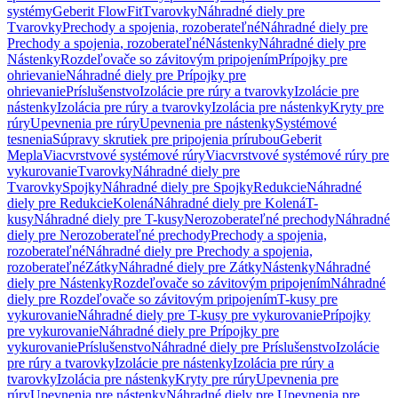
systémy
Geberit FlowFit
Tvarovky
Náhradné diely pre
Tvarovky
Prechody a spojenia, rozoberateľné
Náhradné diely pre
Prechody a spojenia, rozoberateľné
Nástenky
Náhradné diely pre
Nástenky
Rozdeľovače so závitovým pripojením
Prípojky pre
ohrievanie
Náhradné diely pre Prípojky pre
ohrievanie
Príslušenstvo
Izolácie pre rúry a tvarovky
Izolácie pre
nástenky
Izolácia pre rúry a tvarovky
Izolácia pre nástenky
Kryty pre
rúry
Upevnenia pre rúry
Upevnenia pre nástenky
Systémové
tesnenia
Súpravy skrutiek pre pripojenia prírubou
Geberit
Mepla
Viacvrstvové systémové rúry
Viacvrstvové systémové rúry pre
vykurovanie
Tvarovky
Náhradné diely pre
Tvarovky
Spojky
Náhradné diely pre Spojky
Redukcie
Náhradné
diely pre Redukcie
Kolená
Náhradné diely pre Kolená
T-
kusy
Náhradné diely pre T-kusy
Nerozoberateľné prechody
Náhradné
diely pre Nerozoberateľné prechody
Prechody a spojenia,
rozoberateľné
Náhradné diely pre Prechody a spojenia,
rozoberateľné
Zátky
Náhradné diely pre Zátky
Nástenky
Náhradné
diely pre Nástenky
Rozdeľovače so závitovým pripojením
Náhradné
diely pre Rozdeľovače so závitovým pripojením
T-kusy pre
vykurovanie
Náhradné diely pre T-kusy pre vykurovanie
Prípojky
pre vykurovanie
Náhradné diely pre Prípojky pre
vykurovanie
Príslušenstvo
Náhradné diely pre Príslušenstvo
Izolácie
pre rúry a tvarovky
Izolácie pre nástenky
Izolácia pre rúry a
tvarovky
Izolácia pre nástenky
Kryty pre rúry
Upevnenia pre
rúry
Upevnenia pre nástenky
Náhradné diely pre Upevnenia pre