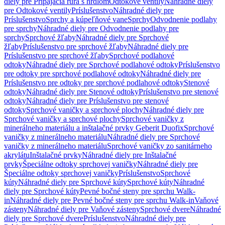
diely pre Pripájacia rúra s hrdlom
Odtokové ventily
Náhradné diely
pre Odtokové ventily
Príslušenstvo
Náhradné diely pre
Príslušenstvo
Sprchy a kúpeľňové vane
Sprchy
Odvodnenie podlahy
pre sprchy
Náhradné diely pre Odvodnenie podlahy pre
sprchy
Sprchové žľaby
Náhradné diely pre Sprchové
žľaby
Príslušenstvo pre sprchové žľaby
Náhradné diely pre
Príslušenstvo pre sprchové žľaby
Sprchové podlahové
odtoky
Náhradné diely pre Sprchové podlahové odtoky
Príslušenstvo
pre odtoky pre sprchové podlahové odtoky
Náhradné diely pre
Príslušenstvo pre odtoky pre sprchové podlahové odtoky
Stenové
odtoky
Náhradné diely pre Stenové odtoky
Príslušenstvo pre stenové
odtoky
Náhradné diely pre Príslušenstvo pre stenové
odtoky
Sprchové vaničky a sprchové plochy
Náhradné diely pre
Sprchové vaničky a sprchové plochy
Sprchové vaničky z
minerálneho materiálu a inštalačné prvky Geberit Duofix
Sprchové
vaničky z minerálneho materiálu
Náhradné diely pre Sprchové
vaničky z minerálneho materiálu
Sprchové vaničky zo sanitárneho
akrylátu
Inštalačné prvky
Náhradné diely pre Inštalačné
prvky
Špeciálne odtoky sprchovej vaničky
Náhradné diely pre
Špeciálne odtoky sprchovej vaničky
Príslušenstvo
Sprchové
kúty
Náhradné diely pre Sprchové kúty
Sprchové kúty
Náhradné
diely pre Sprchové kúty
Pevné bočné steny pre sprchu Walk-
in
Náhradné diely pre Pevné bočné steny pre sprchu Walk-in
Vaňové
zásteny
Náhradné diely pre Vaňové zásteny
Sprchové dvere
Náhradné
diely pre Sprchové dvere
Príslušenstvo
Náhradné diely pre