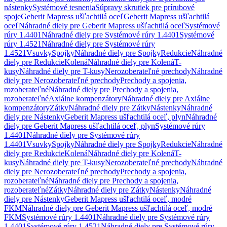
nástenky
Systémové tesnenia
Súpravy skrutiek pre prírubové
spoje
Geberit Mapress ušľachtilá oceľ
Geberit Mapress ušľachtilá
oceľ
Náhradné diely pre Geberit Mapress ušľachtilá oceľ
Systémové
rúry 1.4401
Náhradné diely pre Systémové rúry 1.4401
Systémové
rúry 1.4521
Náhradné diely pre Systémové rúry
1.4521
Vsuvky
Spojky
Náhradné diely pre Spojky
Redukcie
Náhradné
diely pre Redukcie
Kolená
Náhradné diely pre Kolená
T-
kusy
Náhradné diely pre T-kusy
Nerozoberateľné prechody
Náhradné
diely pre Nerozoberateľné prechody
Prechody a spojenia,
rozoberateľné
Náhradné diely pre Prechody a spojenia,
rozoberateľné
Axiálne kompenzátory
Náhradné diely pre Axiálne
kompenzátory
Zátky
Náhradné diely pre Zátky
Nástenky
Náhradné
diely pre Nástenky
Geberit Mapress ušľachtilá oceľ, plyn
Náhradné
diely pre Geberit Mapress ušľachtilá oceľ, plyn
Systémové rúry
1.4401
Náhradné diely pre Systémové rúry
1.4401
Vsuvky
Spojky
Náhradné diely pre Spojky
Redukcie
Náhradné
diely pre Redukcie
Kolená
Náhradné diely pre Kolená
T-
kusy
Náhradné diely pre T-kusy
Nerozoberateľné prechody
Náhradné
diely pre Nerozoberateľné prechody
Prechody a spojenia,
rozoberateľné
Náhradné diely pre Prechody a spojenia,
rozoberateľné
Zátky
Náhradné diely pre Zátky
Nástenky
Náhradné
diely pre Nástenky
Geberit Mapress ušľachtilá oceľ, modré
FKM
Náhradné diely pre Geberit Mapress ušľachtilá oceľ, modré
FKM
Systémové rúry 1.4401
Náhradné diely pre Systémové rúry
1.4401
Systémové rúry 1.4521
Náhradné diely pre Systémové rúry