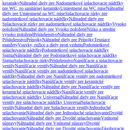
keramiky
Náhradné diely pre Nadomietkové splachovacie nádržky
pre WC, zo sanitárnej keramiky
Umiestnené na WC mise
Náhradné
diely pre Umiestnené na WC mise
Splachovacie rúrky pre
nadomietkové splachovacie nádržky
Náhradné diely pre
Splachovacie rúrky pre nadomietkové splachovacie nádržky
Vysoko
položené
Náhradné diely pre Vysoko položené
Nízko a stredne
vysoko položené
Príslušenstvo
Náhradné diely pre
Príslušenstvo
Prípojky
Náhradné diely pre Prípojky
Tesniace
manžety
Vsuvky, ružice a diely proti vzdutiu
Podomietkové
splachovacie nádržky
Podomietkové splachovacie nádržky
Sigma
Náhradné diely pre Podomietkové splachovacie nádržky
Sigma
Splachovacie rúrky
Príslušenstvo
Napúšťacie a splachovacie
ventily
Napúšťacie ventily
Náhradné diely pre Napúšťacie
ventily
Napúšťacie ventily pre nadomietkové splachovacie
nádržky
Náhradné diely pre Napúšťacie ventily pre nadomietkové
splachovacie nádržky
Napúšťacie ventily pre keramické
splachovacie nádržky
Náhradné diely pre Napúšťacie ventily pre
keramické splachovacie nádržky
Napúšťacie ventily pre
splachovacie nádržky Universal
Náhradné diely pre Napúšťacie
ventily pre splachovacie nádržky Universal
Splachovacie
ventily
Náhradné diely pre Splachovacie ventily
Jednoduché
splachovanie
Náhradné diely pre Jednoduché splachovanie
Dvojité
splachovanie
Náhradné diely pre Dvojité splachovanie
Vnútorné
súpravy
Náhradné diely pre Vnútorné súpravy
Dvojité
splachovanie
Náhradné diely pre Dvojité splachovanie
Zásobovacie