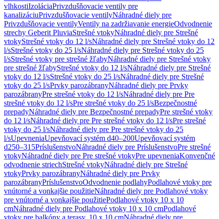
vlhkosti
Izolácia
Privzdušňovacie ventily pre
kanalizáciu
Privzdušňovacie ventily
Náhradné diely pre
Privzdušňovacie ventily
Ventily na zadržiavanie energie
Odvodnenie
strechy Geberit Pluvia
Strešné vtoky
Náhradné diely pre Strešné
vtoky
Strešné vtoky do 12 l/s
Náhradné diely pre Strešné vtoky do 12
l/s
Strešné vtoky do 25 l/s
Náhradné diely pre Strešné vtoky do 25
l/s
Strešné vtoky pre strešné žľaby
Náhradné diely pre Strešné vtoky
pre strešné žľaby
Strešné vtoky do 12 l/s
Náhradné diely pre Strešné
vtoky do 12 l/s
Strešné vtoky do 25 l/s
Náhradné diely pre Strešné
vtoky do 25 l/s
Prvky parozábrany
Náhradné diely pre Prvky
parozábrany
Pre strešné vtoky do 12 l/s
Náhradné diely pre Pre
strešné vtoky do 12 l/s
Pre strešné vtoky do 25 l/s
Bezpečnostné
prepady
Náhradné diely pre Bezpečnostné prepady
Pre strešné vtoky
do 12 l/s
Náhradné diely pre Pre strešné vtoky do 12 l/s
Pre strešné
vtoky do 25 l/s
Náhradné diely pre Pre strešné vtoky do 25
l/s
Upevnenia
Upevňovací systém d40–200
Upevňovací systém
d250–315
Príslušenstvo
Náhradné diely pre Príslušenstvo
Pre strešné
vtoky
Náhradné diely pre Pre strešné vtoky
Pre upevnenia
Konvenčné
odvodnenie striech
Strešné vtoky
Náhradné diely pre Strešné
vtoky
Prvky parozábrany
Náhradné diely pre Prvky
parozábrany
Príslušenstvo
Odvodnenie podlahy
Podlahové vtoky pre
vnútorné a vonkajšie použitie
Náhradné diely pre Podlahové vtoky
pre vnútorné a vonkajšie použitie
Podlahové vtoky 10 x 10
cm
Náhradné diely pre Podlahové vtoky 10 x 10 cm
Podlahové
vtoky pre balkóny a terasy, 10 x 10 cm
Náhradné diely pre