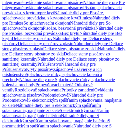
integrované ovládanie splachovania pisoárov
Náhradné diely pre Pre
integrované ovládanie splachovania pisoárov
Pisoáre, splachovacia
prevádzka, s krytom/pre kryt
Náhradné diely pre Pisoáre,
splachovacia prevádzka, s krytom/pre kryt
Rimless
Náhradné diely
pre Rimless
So splachovacím okrajom
Náhradné diely pre So
splachovacím okrajom
Pisoáre, bezvodná prevádzka
Náhradné diely
pre Pisoáre, bezvodná prevádzka
Bez krytu
Náhradné diely pre Bez
krytu
Deliace steny pisoárov
Náhradné diely pre Deliace steny
pisoárov
Deliace steny pisoárov z plastu
Náhradné diely pre Deliace
steny pisoárov z plastu
Deliace steny pisoárov zo skla
Náhradné diely
pre Deliace steny pisoárov zo skla
Deliace steny pisoárov zo
sanitárnej keramiky
Náhradné diely pre Deliace steny pisoárov zo
sanitárnej keramiky
Príslušenstvo
Náhradné diely pre
Príslušenstvo
Kryty pisoárov
Zápachové uzávierky a ich
príslušenstvo
Splachovacie rúrky, splachovacie kolená a
prechody
Náhradné diely pre Splachovacie rúrky, splachovacie
kolená a prechody
Pripevňovací materiál
Odtokové
ventily
Rozdeľovač splachovania
Prípojky zariadení
Ovládania
splachovania pisoárov
Podomietkové
Náhradné diely pre
Podomietkové
S elektronickým spúšťaním splachovania, napájanie
zo siete
Náhradné diely pre S elektronickým spúšťaním
splachovania, napájanie zo siete
S elektronickým spúšťaním
splachovania, napájanie batériou
Náhradné diely pre S
elektronickým spúšťaním splachovania, napájanie batériou
S
pneumatickým spúšťaním splachovania
Náhradné diely pre S