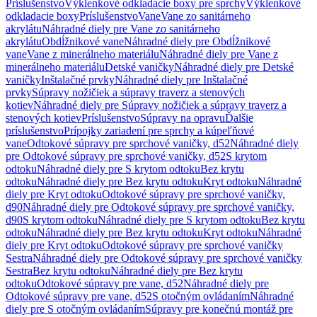
Príslušenstvo
Výklenkové odkladacie boxy pre sprchy
Výklenkové
odkladacie boxy
Príslušenstvo
Vane
Vane zo sanitárneho
akrylátu
Náhradné diely pre Vane zo sanitárneho
akrylátu
Obdĺžnikové vane
Náhradné diely pre Obdĺžnikové
vane
Vane z minerálneho materiálu
Náhradné diely pre Vane z
minerálneho materiálu
Detské vaničky
Náhradné diely pre Detské
vaničky
Inštalačné prvky
Náhradné diely pre Inštalačné
prvky
Súpravy nožičiek a súpravy traverz a stenových
kotiev
Náhradné diely pre Súpravy nožičiek a súpravy traverz a
stenových kotiev
Príslušenstvo
Súpravy na opravu
Ďalšie
príslušenstvo
Prípojky zariadení pre sprchy a kúpeľňové
vane
Odtokové súpravy pre sprchové vaničky, d52
Náhradné diely
pre Odtokové súpravy pre sprchové vaničky, d52
S krytom
odtoku
Náhradné diely pre S krytom odtoku
Bez krytu
odtoku
Náhradné diely pre Bez krytu odtoku
Kryt odtoku
Náhradné
diely pre Kryt odtoku
Odtokové súpravy pre sprchové vaničky,
d90
Náhradné diely pre Odtokové súpravy pre sprchové vaničky,
d90
S krytom odtoku
Náhradné diely pre S krytom odtoku
Bez krytu
odtoku
Náhradné diely pre Bez krytu odtoku
Kryt odtoku
Náhradné
diely pre Kryt odtoku
Odtokové súpravy pre sprchové vaničky
Sestra
Náhradné diely pre Odtokové súpravy pre sprchové vaničky
Sestra
Bez krytu odtoku
Náhradné diely pre Bez krytu
odtoku
Odtokové súpravy pre vane, d52
Náhradné diely pre
Odtokové súpravy pre vane, d52
S otočným ovládaním
Náhradné
diely pre S otočným ovládaním
Súpravy pre konečnú montáž pre