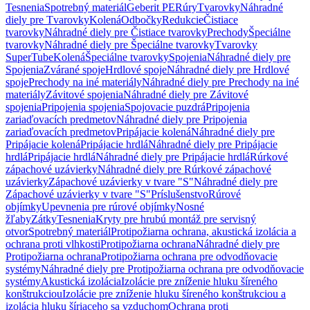
Tesnenia
Spotrebný materiál
Geberit PE
Rúry
Tvarovky
Náhradné
diely pre Tvarovky
Kolená
Odbočky
Redukcie
Čistiace
tvarovky
Náhradné diely pre Čistiace tvarovky
Prechody
Špeciálne
tvarovky
Náhradné diely pre Špeciálne tvarovky
Tvarovky
SuperTube
Kolená
Špeciálne tvarovky
Spojenia
Náhradné diely pre
Spojenia
Zvárané spoje
Hrdlové spoje
Náhradné diely pre Hrdlové
spoje
Prechody na iné materiály
Náhradné diely pre Prechody na iné
materiály
Závitové spojenia
Náhradné diely pre Závitové
spojenia
Pripojenia spojenia
Spojovacie puzdrá
Pripojenia
zariaďovacích predmetov
Náhradné diely pre Pripojenia
zariaďovacích predmetov
Pripájacie kolená
Náhradné diely pre
Pripájacie kolená
Pripájacie hrdlá
Náhradné diely pre Pripájacie
hrdlá
Pripájacie hrdlá
Náhradné diely pre Pripájacie hrdlá
Rúrkové
zápachové uzávierky
Náhradné diely pre Rúrkové zápachové
uzávierky
Zápachové uzávierky v tvare "S"
Náhradné diely pre
Zápachové uzávierky v tvare "S"
Príslušenstvo
Rúrové
objímky
Upevnenia pre rúrové objímky
Nosné
žľaby
Zátky
Tesnenia
Kryty pre hrubú montáž pre servisný
otvor
Spotrebný materiál
Protipožiarna ochrana, akustická izolácia a
ochrana proti vlhkosti
Protipožiarna ochrana
Náhradné diely pre
Protipožiarna ochrana
Protipožiarna ochrana pre odvodňovacie
systémy
Náhradné diely pre Protipožiarna ochrana pre odvodňovacie
systémy
Akustická izolácia
Izolácie pre zníženie hluku šíreného
konštrukciou
Izolácie pre zníženie hluku šíreného konštrukciou a
izolácia hluku šíriaceho sa vzduchom
Ochrana proti