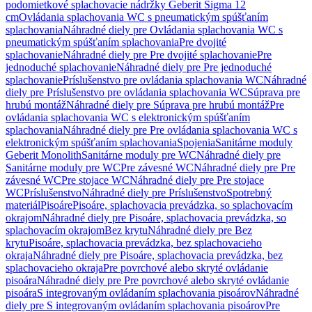
podomietkové splachovacie nádržky Geberit Sigma 12
cm
Ovládania splachovania WC s pneumatickým spúšťaním
splachovania
Náhradné diely pre Ovládania splachovania WC s
pneumatickým spúšťaním splachovania
Pre dvojité
splachovanie
Náhradné diely pre Pre dvojité splachovanie
Pre
jednoduché splachovanie
Náhradné diely pre Pre jednoduché
splachovanie
Príslušenstvo pre ovládania splachovania WC
Náhradné
diely pre Príslušenstvo pre ovládania splachovania WC
Súprava pre
hrubú montáž
Náhradné diely pre Súprava pre hrubú montáž
Pre
ovládania splachovania WC s elektronickým spúšťaním
splachovania
Náhradné diely pre Pre ovládania splachovania WC s
elektronickým spúšťaním splachovania
Spojenia
Sanitárne moduly
Geberit Monolith
Sanitárne moduly pre WC
Náhradné diely pre
Sanitárne moduly pre WC
Pre závesné WC
Náhradné diely pre Pre
závesné WC
Pre stojace WC
Náhradné diely pre Pre stojace
WC
Príslušenstvo
Náhradné diely pre Príslušenstvo
Spotrebný
materiál
Pisoáre
Pisoáre, splachovacia prevádzka, so splachovacím
okrajom
Náhradné diely pre Pisoáre, splachovacia prevádzka, so
splachovacím okrajom
Bez krytu
Náhradné diely pre Bez
krytu
Pisoáre, splachovacia prevádzka, bez splachovacieho
okraja
Náhradné diely pre Pisoáre, splachovacia prevádzka, bez
splachovacieho okraja
Pre povrchové alebo skryté ovládanie
pisoára
Náhradné diely pre Pre povrchové alebo skryté ovládanie
pisoára
S integrovaným ovládaním splachovania pisoárov
Náhradné
diely pre S integrovaným ovládaním splachovania pisoárov
Pre