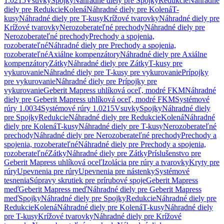
1.0215
Vsuvky
Spojky
Náhradné diely pre Spojky
Redukcie
Náhradné
diely pre Redukcie
Kolená
Náhradné diely pre Kolená
T-
kusy
Náhradné diely pre T-kusy
Krížové tvarovky
Náhradné diely pre
Krížové tvarovky
Nerozoberateľné prechody
Náhradné diely pre
Nerozoberateľné prechody
Prechody a spojenia,
rozoberateľné
Náhradné diely pre Prechody a spojenia,
rozoberateľné
Axiálne kompenzátory
Náhradné diely pre Axiálne
kompenzátory
Zátky
Náhradné diely pre Zátky
T-kusy pre
vykurovanie
Náhradné diely pre T-kusy pre vykurovanie
Prípojky
pre vykurovanie
Náhradné diely pre Prípojky pre
vykurovanie
Geberit Mapress uhlíková oceľ, modré FKM
Náhradné
diely pre Geberit Mapress uhlíková oceľ, modré FKM
Systémové
rúry 1.0034
Systémové rúry 1.0215
Vsuvky
Spojky
Náhradné diely
pre Spojky
Redukcie
Náhradné diely pre Redukcie
Kolená
Náhradné
diely pre Kolená
T-kusy
Náhradné diely pre T-kusy
Nerozoberateľné
prechody
Náhradné diely pre Nerozoberateľné prechody
Prechody a
spojenia, rozoberateľné
Náhradné diely pre Prechody a spojenia,
rozoberateľné
Zátky
Náhradné diely pre Zátky
Príslušenstvo pre
Geberit Mapress uhlíková oceľ
Izolácia pre rúry a tvarovky
Kryty pre
rúry
Upevnenia pre rúry
Upevnenia pre nástenky
Systémové
tesnenia
Súpravy skrutiek pre prírubové spoje
Geberit Mapress
meď
Geberit Mapress meď
Náhradné diely pre Geberit Mapress
meď
Spojky
Náhradné diely pre Spojky
Redukcie
Náhradné diely pre
Redukcie
Kolená
Náhradné diely pre Kolená
T-kusy
Náhradné diely
pre T-kusy
Krížové tvarovky
Náhradné diely pre Krížové