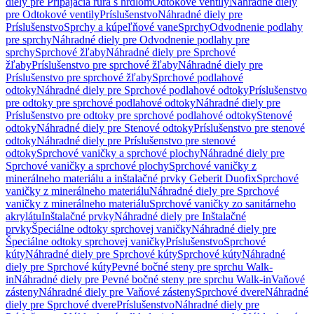
diely pre Pripájacia rúra s hrdlom
Odtokové ventily
Náhradné diely
pre Odtokové ventily
Príslušenstvo
Náhradné diely pre
Príslušenstvo
Sprchy a kúpeľňové vane
Sprchy
Odvodnenie podlahy
pre sprchy
Náhradné diely pre Odvodnenie podlahy pre
sprchy
Sprchové žľaby
Náhradné diely pre Sprchové
žľaby
Príslušenstvo pre sprchové žľaby
Náhradné diely pre
Príslušenstvo pre sprchové žľaby
Sprchové podlahové
odtoky
Náhradné diely pre Sprchové podlahové odtoky
Príslušenstvo
pre odtoky pre sprchové podlahové odtoky
Náhradné diely pre
Príslušenstvo pre odtoky pre sprchové podlahové odtoky
Stenové
odtoky
Náhradné diely pre Stenové odtoky
Príslušenstvo pre stenové
odtoky
Náhradné diely pre Príslušenstvo pre stenové
odtoky
Sprchové vaničky a sprchové plochy
Náhradné diely pre
Sprchové vaničky a sprchové plochy
Sprchové vaničky z
minerálneho materiálu a inštalačné prvky Geberit Duofix
Sprchové
vaničky z minerálneho materiálu
Náhradné diely pre Sprchové
vaničky z minerálneho materiálu
Sprchové vaničky zo sanitárneho
akrylátu
Inštalačné prvky
Náhradné diely pre Inštalačné
prvky
Špeciálne odtoky sprchovej vaničky
Náhradné diely pre
Špeciálne odtoky sprchovej vaničky
Príslušenstvo
Sprchové
kúty
Náhradné diely pre Sprchové kúty
Sprchové kúty
Náhradné
diely pre Sprchové kúty
Pevné bočné steny pre sprchu Walk-
in
Náhradné diely pre Pevné bočné steny pre sprchu Walk-in
Vaňové
zásteny
Náhradné diely pre Vaňové zásteny
Sprchové dvere
Náhradné
diely pre Sprchové dvere
Príslušenstvo
Náhradné diely pre