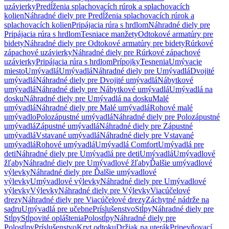
uzávierky
Predĺženia splachovacích rúrok a splachovacích
kolien
Náhradné diely pre Predĺženia splachovacích rúrok a
splachovacích kolien
Pripájacia rúra s hrdlom
Náhradné diely pre
Pripájacia rúra s hrdlom
Tesniace manžety
Odtokové armatúry pre
bidety
Náhradné diely pre Odtokové armatúry pre bidety
Rúrkové
zápachové uzávierky
Náhradné diely pre Rúrkové zápachové
uzávierky
Pripájacia rúra s hrdlom
Prípojky
Tesnenia
Umývacie
miesto
Umývadlá
Umývadlá
Náhradné diely pre Umývadlá
Dvojité
umývadlá
Náhradné diely pre Dvojité umývadlá
Nábytkové
umývadlá
Náhradné diely pre Nábytkové umývadlá
Umývadlá na
dosku
Náhradné diely pre Umývadlá na dosku
Malé
umývadlá
Náhradné diely pre Malé umývadlá
Rohové malé
umývadlo
Polozápustné umývadlá
Náhradné diely pre Polozápustné
umývadlá
Zápustné umývadlá
Náhradné diely pre Zápustné
umývadlá
Vstavané umývadlá
Náhradné diely pre Vstavané
umývadlá
Rohové umývadlá
Umývadlá Comfort
Umývadlá pre
deti
Náhradné diely pre Umývadlá pre deti
Umývadlá
Umývadlové
žľaby
Náhradné diely pre Umývadlové žľaby
Ďalšie umývadlové
výlevky
Náhradné diely pre Ďalšie umývadlové
výlevky
Umývadlové výlevky
Náhradné diely pre Umývadlové
výlevky
Výlevky
Náhradné diely pre Výlevky
Viacúčelové
drezy
Náhradné diely pre Viacúčelové drezy
Záchytné nádrže na
sadru
Umývadlá pre učebne
Príslušenstvo
Stĺpy
Náhradné diely pre
Stĺpy
Stĺpovité opláštenia
Polostĺpy
Náhradné diely pre
Polostĺpy
Príslušenstvo
Kryt odtoku
Držiak na uterák
Pripevňovací