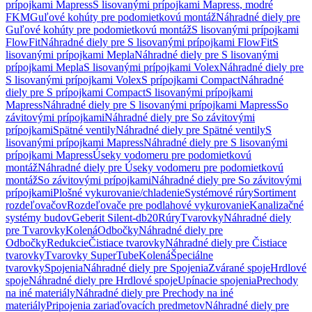
prípojkami Mapress
S lisovanými prípojkami Mapress, modré
FKM
Guľové kohúty pre podomietkovú montáž
Náhradné diely pre
Guľové kohúty pre podomietkovú montáž
S lisovanými prípojkami
FlowFit
Náhradné diely pre S lisovanými prípojkami FlowFit
S
lisovanými prípojkami Mepla
Náhradné diely pre S lisovanými
prípojkami Mepla
S lisovanými prípojkami Volex
Náhradné diely pre
S lisovanými prípojkami Volex
S prípojkami Compact
Náhradné
diely pre S prípojkami Compact
S lisovanými prípojkami
Mapress
Náhradné diely pre S lisovanými prípojkami Mapress
So
závitovými prípojkami
Náhradné diely pre So závitovými
prípojkami
Spätné ventily
Náhradné diely pre Spätné ventily
S
lisovanými prípojkami Mapress
Náhradné diely pre S lisovanými
prípojkami Mapress
Úseky vodomeru pre podomietkovú
montáž
Náhradné diely pre Úseky vodomeru pre podomietkovú
montáž
So závitovými prípojkami
Náhradné diely pre So závitovými
prípojkami
Plošné vykurovanie/chladenie
Systémové rúry
Sortiment
rozdeľovačov
Rozdeľovače pre podlahové vykurovanie
Kanalizačné
systémy budov
Geberit Silent-db20
Rúry
Tvarovky
Náhradné diely
pre Tvarovky
Kolená
Odbočky
Náhradné diely pre
Odbočky
Redukcie
Čistiace tvarovky
Náhradné diely pre Čistiace
tvarovky
Tvarovky SuperTube
Kolená
Špeciálne
tvarovky
Spojenia
Náhradné diely pre Spojenia
Zvárané spoje
Hrdlové
spoje
Náhradné diely pre Hrdlové spoje
Upínacie spojenia
Prechody
na iné materiály
Náhradné diely pre Prechody na iné
materiály
Pripojenia zariaďovacích predmetov
Náhradné diely pre