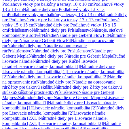
Podlahové vtoky pre balkóny a terasy, 10 x 10 cm
Podlahové vtoky
13 x 13 cm
Náhradné diely pre Podlahové vtoky 13 x 13
cm
Podlahové vtoky pre balkóny a terasy, 13 x 13 cm
Náhradné diely
pre Podlahové vtoky pre balkóny a terasy, 13 x 13 cm
Podlahové
vtoky 15 x 15 cm
Náhradné diely pre Podlahové vtoky 15 x 15
cm
Príslušenstvo
Náhradné diely pre Príslušenstvo
Nástroje, sieťové
komponenty a softvér
Náradie
Náradie pre Geberit FlowFit
Náhradné
diely pre Náradie pre Geberit FlowFit
Náradie na opracovanie
rúr
Náhradné diely pre Náradie na opracovanie
rúr
Príslušenstvo
Náhradné diely pre Príslušenstvo
Náradie pre
Geberit Mepla
Náhradné diely pre Náradie pre Geberit Mepla
Ručné
lisovacie náradie
Náhradné diely pre Ručné lisovacie
náradie
Lisovacie náradie, kompatibilita [1]
Náhradné diely pre
Lisovacie náradie, kompatibilita [1]
Lisovacie náradie, kompatibilita
[2]
Náhradné diely pre Lisovacie náradie, kompatibilita [2]
Náradie
na opracovanie rúr
Náhradné diely pre Náradie na opracovanie
rúr
Zátky pre tlakovú skúšku
Náhradné diely pre Zátky pre tlakovú
skúšku
Skúšobné prostriedky
Príslušenstvo
Náradie pre Geberit
Mapress
Náhradné diely pre Náradie pre Geberit Mapress
Lisovacie
náradie, kompatibilita [1]
Náhradné diely pre Lisovacie náradie,
kompatibilita [1]
Lisovacie náradie, kompatibilita [2]
Náhradné diely
pre Lisovacie náradie, kompatibilita [2]
Lisovacie náradie,
kompatibilita [2XL]
Náhradné diely pre Lisovacie náradie,
kompatibilita [2XL]
Lisovacie náradie, kompatibilita [3]
Náhradné
diely pre Lisovacie náradie, kompatibilita [3]
Kompatibilita