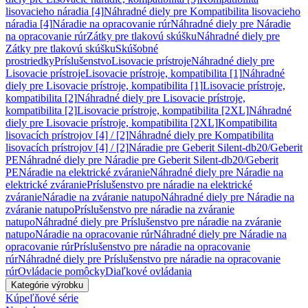
lisovacieho náradia [4]
Náhradné diely pre Kompatibilita lisovacieho
náradia [4]
Náradie na opracovanie rúr
Náhradné diely pre Náradie
na opracovanie rúr
Zátky pre tlakovú skúšku
Náhradné diely pre
Zátky pre tlakovú skúšku
Skúšobné
prostriedky
Príslušenstvo
Lisovacie prístroje
Náhradné diely pre
Lisovacie prístroje
Lisovacie prístroje, kompatibilita [1]
Náhradné
diely pre Lisovacie prístroje, kompatibilita [1]
Lisovacie prístroje,
kompatibilita [2]
Náhradné diely pre Lisovacie prístroje,
kompatibilita [2]
Lisovacie prístroje, kompatibilita [2XL]
Náhradné
diely pre Lisovacie prístroje, kompatibilita [2XL]
Kompatibilita
lisovacích prístrojov [4] / [2]
Náhradné diely pre Kompatibilita
lisovacích prístrojov [4] / [2]
Náradie pre Geberit Silent-db20/Geberit
PE
Náhradné diely pre Náradie pre Geberit Silent-db20/Geberit
PE
Náradie na elektrické zváranie
Náhradné diely pre Náradie na
elektrické zváranie
Príslušenstvo pre náradie na elektrické
zváranie
Náradie na zváranie natupo
Náhradné diely pre Náradie na
zváranie natupo
Príslušenstvo pre náradie na zváranie
natupo
Náhradné diely pre Príslušenstvo pre náradie na zváranie
natupo
Náradie na opracovanie rúr
Náhradné diely pre Náradie na
opracovanie rúr
Príslušenstvo pre náradie na opracovanie
rúr
Náhradné diely pre Príslušenstvo pre náradie na opracovanie
rúr
Ovládacie pomôcky
Diaľkové ovládania
Kategórie výrobku
Kúpeľňové série