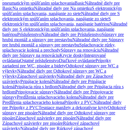
pneumatickým spúšťaním splachovania
Basic
Náhradné diely pre
Basic
Na omietku
Náhradné diely pre Na omietku
S elektronickým
spúšťaním splachovania, napájanie zo siete
Náhradné diely pre S
elektronickým spúšťaním splachovania, napájanie zo siete
S
elektronickým spúšťaním splachovania, napájanie batériou
Náhradné
diely pre S elektronickým spúšťaním splachovania, napájanie
batériou
Príslušenstvo
Náhradné diely pre Príslušenstvo
Súpravy pre
hrubú montáž a súpravy pre prestavbu
Náhradné diely pre Súpravy
pre hrubú montáž a súpravy pre prestavbu
Splachovacie rúrky,
splachovacie kolená a prechody
Súpravy na renováciu
Náhradné
diely pre Súpravy na renováciu
Krycie dosky
Integrované
ovládania
Ostatné príslušenstvo
Diaľkové ovládanie
Prípojky
zariadení pre WC, pisoáre a bidety
Odtokové súpravy pre WC a
výlevky
Náhradné diely pre Odtokové súpravy pre WC a
výlevky
Zápachové uzávierky
Náhradné diely pre Zápachové
uzávierky
Pripájacie kolená
Náhradné diely pre Pripájacie
kolená
Pripájacia rúra s hrdlom
Náhradné diely pre Pripájacia rúra s
hrdlom
Pripojovacie súpravy
Náhradné diely pre Pripojovacie
súpravy
Predĺženia splachovacieho kolena
Náhradné diely pre
Predĺženia splachovacieho kolena
Prípojky z PVC
Náhradné diely
pre Prípojky z PVC
Tesniace manžety a dekoratívne kryty
Odtokové
súpravy pre pisoáre
Náhradné diely pre Odtokové súpravy pre
pisoáre
Zápachové uzávierky pre pisoáre
Náhradné diely pre
Zápachové uzávierky pre pisoáre
Rúrkové zápachové
uzávierky
Náhradné diely pre Rúrkové zápachové