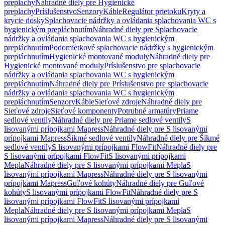
preplachy
Náhradné diely pre Hygienické
preplachy
Príslušenstvo
Senzory
Káble
Regulátor prietoku
Kryty a
krycie dosky
Splachovacie nádržky a ovládania splachovania WC s
hygienickým prepláchnutím
Náhradné diely pre Splachovacie
nádržky a ovládania splachovania WC s hygienickým
prepláchnutím
Podomietkové splachovacie nádržky s hygienickým
prepláchnutím
Hygienické montované moduly
Náhradné diely pre
Hygienické montované moduly
Príslušenstvo pre splachovacie
nádržky a ovládania splachovania WC s hygienickým
prepláchnutím
Náhradné diely pre Príslušenstvo pre splachovacie
nádržky a ovládania splachovania WC s hygienickým
prepláchnutím
Senzory
Káble
Sieťové zdroje
Náhradné diely pre
Sieťové zdroje
Sieťové komponenty
Potrubné armatúry
Priame
sedlové ventily
Náhradné diely pre Priame sedlové ventily
S
lisovanými prípojkami Mapress
Náhradné diely pre S lisovanými
prípojkami Mapress
Šikmé sedlové ventily
Náhradné diely pre Šikmé
sedlové ventily
S lisovanými prípojkami FlowFit
Náhradné diely pre
S lisovanými prípojkami FlowFit
S lisovanými prípojkami
Mepla
Náhradné diely pre S lisovanými prípojkami Mepla
S
lisovanými prípojkami Mapress
Náhradné diely pre S lisovanými
prípojkami Mapress
Guľové kohúty
Náhradné diely pre Guľové
kohúty
S lisovanými prípojkami FlowFit
Náhradné diely pre S
lisovanými prípojkami FlowFit
S lisovanými prípojkami
Mepla
Náhradné diely pre S lisovanými prípojkami Mepla
S
lisovanými prípojkami Mapress
Náhradné diely pre S lisovanými