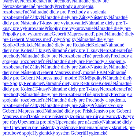
tvarovky
Nerozoberateľné prechody
Náhradné diely pre
Nerozoberateľné prechody
Prechody a spojenia,
rozoberateľné
Náhradné diely pre Prechody a spojenia,
rozoberateľné
Zátky
Náhradné diely pre Zátky
Nástenky
Náhradné
diely pre Nástenky
T-kusy pre vykurovanie
Náhradné diely pre T-
kusy pre vykurovanie
Prípojky pre vykurovanie
Náhradné diely pre
Prípojky pre vykurovanie
Geberit Mapress meď, plyn
Náhradné diely
pre Geberit Mapress meď, plyn
Spojky
Náhradné diely pre
Spojky
Redukcie
Náhradné diely pre Redukcie
Kolená
Náhradné
diely pre Kolená
T-kusy
Náhradné diely pre T-kusy
Nerozoberateľné
prechody
Náhradné diely pre Nerozoberateľné prechody
Prechody a
spojenia, rozoberateľné
Náhradné diely pre Prechody a spojenia,
rozoberateľné
Zátky
Náhradné diely pre Zátky
Nástenky
Náhradné
diely pre Nástenky
Geberit Mapress meď, modré FKM
Náhradné
diely pre Geberit Mapress meď, modré FKM
Spojky
Náhradné diely
pre Spojky
Redukcie
Náhradné diely pre Redukcie
Kolená
Náhradné
diely pre Kolená
T-kusy
Náhradné diely pre T-kusy
Nerozoberateľné
prechody
Náhradné diely pre Nerozoberateľné prechody
Prechody a
spojenia, rozoberateľné
Náhradné diely pre Prechody a spojenia,
rozoberateľné
Zátky
Náhradné diely pre Zátky
Príslušenstvo pre
Geberit Mapress meď
Náhradné diely pre Príslušenstvo pre Geberit
Mapress meď
Izolácie pre nástenky
Izolácia pre rúry a tvarovky
Kryty
pre rúry
Upevnenia pre rúry
Upevnenia pre nástenky
Náhradné diely
pre Upevnenia pre nástenky
Systémové tesnenia
Súpravy skrutiek pre
prírubové spoje
Hygienický systém Geberit
Hygienické