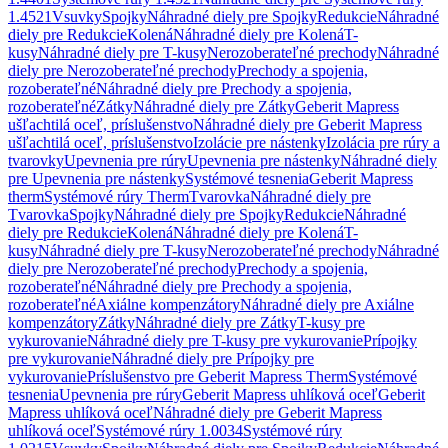
1.4521
Vsuvky
Spojky
Náhradné diely pre Spojky
Redukcie
Náhradné
diely pre Redukcie
Kolená
Náhradné diely pre Kolená
T-
kusy
Náhradné diely pre T-kusy
Nerozoberateľné prechody
Náhradné
diely pre Nerozoberateľné prechody
Prechody a spojenia,
rozoberateľné
Náhradné diely pre Prechody a spojenia,
rozoberateľné
Zátky
Náhradné diely pre Zátky
Geberit Mapress
ušľachtilá oceľ, príslušenstvo
Náhradné diely pre Geberit Mapress
ušľachtilá oceľ, príslušenstvo
Izolácie pre nástenky
Izolácia pre rúry a
tvarovky
Upevnenia pre rúry
Upevnenia pre nástenky
Náhradné diely
pre Upevnenia pre nástenky
Systémové tesnenia
Geberit Mapress
therm
Systémové rúry Therm
Tvarovka
Náhradné diely pre
Tvarovka
Spojky
Náhradné diely pre Spojky
Redukcie
Náhradné
diely pre Redukcie
Kolená
Náhradné diely pre Kolená
T-
kusy
Náhradné diely pre T-kusy
Nerozoberateľné prechody
Náhradné
diely pre Nerozoberateľné prechody
Prechody a spojenia,
rozoberateľné
Náhradné diely pre Prechody a spojenia,
rozoberateľné
Axiálne kompenzátory
Náhradné diely pre Axiálne
kompenzátory
Zátky
Náhradné diely pre Zátky
T-kusy pre
vykurovanie
Náhradné diely pre T-kusy pre vykurovanie
Prípojky
pre vykurovanie
Náhradné diely pre Prípojky pre
vykurovanie
Príslušenstvo pre Geberit Mapress Therm
Systémové
tesnenia
Upevnenia pre rúry
Geberit Mapress uhlíková oceľ
Geberit
Mapress uhlíková oceľ
Náhradné diely pre Geberit Mapress
uhlíková oceľ
Systémové rúry 1.0034
Systémové rúry