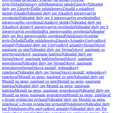
prvky
Držadlá
Súpravy nôh
Magnetické tabule
Zásuvky
Náhradné
diely pre Zásuvky
Ďalšie príslušenstvo
Zrkadlá a zrkadlové
skrinky
Zrkadlo
Náhradné diely pre Zrkadlo
S integrovaným
osvetlením
Náhradné diely pre S integrovaným osvetlením
Bez
integrovaného osvetlenia
Zrkadlové skrinky
Náhradné diely pre
Zrkadlové skrinky
S integrovaným osvetlením
Náhradné diely pre S
integrovaným osvetlením
Bez integrovaného osvetlenia
Náhradné
diely pre Bez integrovaného osvetlenia
Príslušenstvo
Svetelné
prvky
Držadlá
Ďalšie príslušenstvo
Zásuvky
Armatúry
Umývadlové
armatúry
Náhradné diely pre Umývadlové armatúry
Stojančekové,
napájanie zo siete
Náhradné diely pre Stojančekové, napájanie zo
siete
Stojančekové, napájanie batériou
Náhradné diely pre
Stojančekové, napájanie batériou
Stojančekové, napájanie
generátorom
Náhradné diely pre Stojančekové, napájanie
generátorom
Stojančeková montáž, jednopákový
zmiešavač
Náhradné diely pre Stojančeková montáž, jednopákový
zmiešavač
Montáž na stenu, napájané zo siete
Náhradné diely pre
Montáž na stenu, napájané zo siete
Montáž na stenu, napájanie
batériou
Náhradné diely pre Montáž na stenu, napájanie
batériou
Montáž na stenu, napájanie generátorom
Náhradné diely pre
Montáž na stenu, napájanie generátorom
Montáž na stenu, zmiešavač
s dvomi ovládacími prvkami
Náhradné diely pre Montáž na stenu,
zmiešavač s dvomi ovládacími prvkami
Príslušenstvo
Náhradné diely
pre Príslušenstvo
Pre umývadlové armatúry
Náhradné diely pre Pre