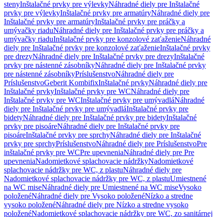
steny
Inštalačné prvky pre výlevky
Náhradné diely pre Inštalačné
prvky pre výlevky
Inštalačné prvky pre armatúry
Náhradné diely pre
Inštalačné prvky pre armatúry
Inštalačné prvky pre práčky a
umývačky riadu
Náhradné diely pre Inštalačné prvky pre práčky a
umývačky riadu
Inštalačné prvky pre konzolové zaťaženie
Náhradné
diely pre Inštalačné prvky pre konzolové zaťaženie
Inštalačné prvky
pre drezy
Náhradné diely pre Inštalačné prvky pre drezy
Inštalačné
prvky pre nástenné zásobníky
Náhradné diely pre Inštalačné prvky
pre nástenné zásobníky
Príslušenstvo
Náhradné diely pre
Príslušenstvo
Geberit Kombifix
Inštalačné prvky
Náhradné diely pre
Inštalačné prvky
Inštalačné prvky pre WC
Náhradné diely pre
Inštalačné prvky pre WC
Inštalačné prvky pre umývadlá
Náhradné
diely pre Inštalačné prvky pre umývadlá
Inštalačné prvky pre
bidety
Náhradné diely pre Inštalačné prvky pre bidety
Inštalačné
prvky pre pisoáre
Náhradné diely pre Inštalačné prvky pre
pisoáre
Inštalačné prvky pre sprchy
Náhradné diely pre Inštalačné
prvky pre sprchy
Príslušenstvo
Náhradné diely pre Príslušenstvo
Pre
inštalačné prvky pre WC
Pre upevnenia
Náhradné diely pre Pre
upevnenia
Nadomietkové splachovacie nádržky
Nadomietkové
splachovacie nádržky pre WC, z plastu
Náhradné diely pre
Nadomietkové splachovacie nádržky pre WC, z plastu
Umiestnené
na WC mise
Náhradné diely pre Umiestnené na WC mise
Vysoko
položené
Náhradné diely pre Vysoko položené
Nízko a stredne
vysoko položené
Náhradné diely pre Nízko a stredne vysoko
položené
Nadomietkové splachovacie nádržky pre WC, zo sanitárnej