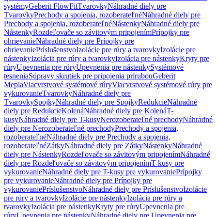
systémy
Geberit FlowFit
Tvarovky
Náhradné diely pre
Tvarovky
Prechody a spojenia, rozoberateľné
Náhradné diely pre
Prechody a spojenia, rozoberateľné
Nástenky
Náhradné diely pre
Nástenky
Rozdeľovače so závitovým pripojením
Prípojky pre
ohrievanie
Náhradné diely pre Prípojky pre
ohrievanie
Príslušenstvo
Izolácie pre rúry a tvarovky
Izolácie pre
nástenky
Izolácia pre rúry a tvarovky
Izolácia pre nástenky
Kryty pre
rúry
Upevnenia pre rúry
Upevnenia pre nástenky
Systémové
tesnenia
Súpravy skrutiek pre pripojenia prírubou
Geberit
Mepla
Viacvrstvové systémové rúry
Viacvrstvové systémové rúry pre
vykurovanie
Tvarovky
Náhradné diely pre
Tvarovky
Spojky
Náhradné diely pre Spojky
Redukcie
Náhradné
diely pre Redukcie
Kolená
Náhradné diely pre Kolená
T-
kusy
Náhradné diely pre T-kusy
Nerozoberateľné prechody
Náhradné
diely pre Nerozoberateľné prechody
Prechody a spojenia,
rozoberateľné
Náhradné diely pre Prechody a spojenia,
rozoberateľné
Zátky
Náhradné diely pre Zátky
Nástenky
Náhradné
diely pre Nástenky
Rozdeľovače so závitovým pripojením
Náhradné
diely pre Rozdeľovače so závitovým pripojením
T-kusy pre
vykurovanie
Náhradné diely pre T-kusy pre vykurovanie
Prípojky
pre vykurovanie
Náhradné diely pre Prípojky pre
vykurovanie
Príslušenstvo
Náhradné diely pre Príslušenstvo
Izolácie
pre rúry a tvarovky
Izolácie pre nástenky
Izolácia pre rúry a
tvarovky
Izolácia pre nástenky
Kryty pre rúry
Upevnenia pre
rúry
Upevnenia pre nástenky
Náhradné diely pre Upevnenia pre