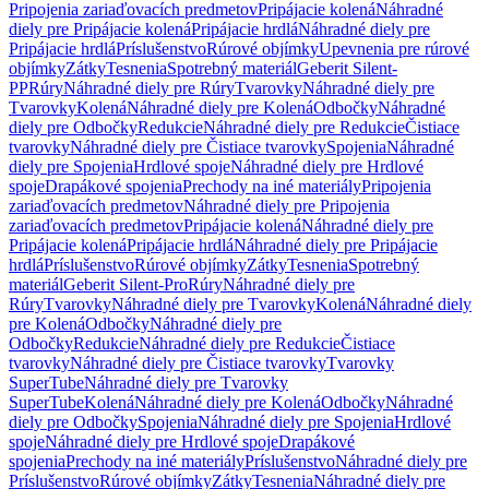
Pripojenia zariaďovacích predmetov
Pripájacie kolená
Náhradné
diely pre Pripájacie kolená
Pripájacie hrdlá
Náhradné diely pre
Pripájacie hrdlá
Príslušenstvo
Rúrové objímky
Upevnenia pre rúrové
objímky
Zátky
Tesnenia
Spotrebný materiál
Geberit Silent-
PP
Rúry
Náhradné diely pre Rúry
Tvarovky
Náhradné diely pre
Tvarovky
Kolená
Náhradné diely pre Kolená
Odbočky
Náhradné
diely pre Odbočky
Redukcie
Náhradné diely pre Redukcie
Čistiace
tvarovky
Náhradné diely pre Čistiace tvarovky
Spojenia
Náhradné
diely pre Spojenia
Hrdlové spoje
Náhradné diely pre Hrdlové
spoje
Drapákové spojenia
Prechody na iné materiály
Pripojenia
zariaďovacích predmetov
Náhradné diely pre Pripojenia
zariaďovacích predmetov
Pripájacie kolená
Náhradné diely pre
Pripájacie kolená
Pripájacie hrdlá
Náhradné diely pre Pripájacie
hrdlá
Príslušenstvo
Rúrové objímky
Zátky
Tesnenia
Spotrebný
materiál
Geberit Silent-Pro
Rúry
Náhradné diely pre
Rúry
Tvarovky
Náhradné diely pre Tvarovky
Kolená
Náhradné diely
pre Kolená
Odbočky
Náhradné diely pre
Odbočky
Redukcie
Náhradné diely pre Redukcie
Čistiace
tvarovky
Náhradné diely pre Čistiace tvarovky
Tvarovky
SuperTube
Náhradné diely pre Tvarovky
SuperTube
Kolená
Náhradné diely pre Kolená
Odbočky
Náhradné
diely pre Odbočky
Spojenia
Náhradné diely pre Spojenia
Hrdlové
spoje
Náhradné diely pre Hrdlové spoje
Drapákové
spojenia
Prechody na iné materiály
Príslušenstvo
Náhradné diely pre
Príslušenstvo
Rúrové objímky
Zátky
Tesnenia
Náhradné diely pre