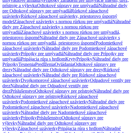
umývadlové armatúry
Prípojky zariadení pre umývacie miesto, drez,
prístroje a výlevku
Odtokové súpravy pre umývadlá
Náhradné diely
pre Odtokové súpravy pre umývadlá
Rúrkové zápachové
uzávierky
Rúrkové zápachové uzávierky, priestorovo úsporný
model
Zápachové uzávierky s nornou rúrkou pre umývadlá
Náhradné
diely pre Zápachové uzávierky s nornou rúrkou pre
umývadlá
Zápachové uzávierky s nornou rúrkou pre umývadlá,
priestorovo úsporné
Náhradné diely pre Zápachové uzávierky s
nornou rúrkou pre umývadlá, priestorovo úsporné
Podomietkové
zápachové uzávierky
Náhradné diely pre Podomietkové zápachové
uzávierky
Prípojky pre umývadlá
Náhradné diely pre Prípojky pre
umývadlá
Pripájacia rúra s hrdlom
Kryty
Prípojky
Náhradné diely pre
Prípojky
Tesnenia
Predĺženia
Ovládania
Odtokové súpravy pre
drezy
Náhradné diely pre Odtokové súpravy pre drezy
Rúrkové
zápachové uzávierky
Náhradné diely pre Rúrkové zápachové
uzávierky
Dvojkomorové zápachové uzávierky
Odpadové ventily pre
drez
Náhradné diely pre Odpadové ventily pre
drez
Príslušenstvo
Odtokové súpravy pre prístroje
Náhradné diely pre
Odtokové súpravy pre prístroje
Rúrkové zápachové
uzávierky
Podomietkové zápachové uzávierky
Náhradné diely pre
Podomietkové zápachové uzávierky
Nadomietkové zápachové
uzávierky
Náhradné diely pre Nadomietkové zápachové
uzávierky
Prípojky
Príslušenstvo
Odtokové súpravy pre
výlevky
Náhradné diely pre Odtokové súpravy pre
výlevky
Zápachové uzávierky
Pripájacia rúra s hrdlom
Náhradné