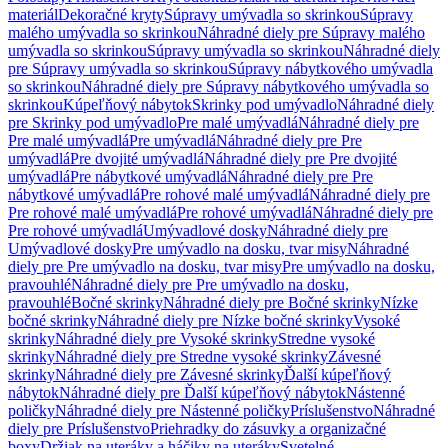
materiál
Dekoračné kryty
Súpravy umývadla so skrinkou
Súpravy
malého umývadla so skrinkou
Náhradné diely pre Súpravy malého
umývadla so skrinkou
Súpravy umývadla so skrinkou
Náhradné diely
pre Súpravy umývadla so skrinkou
Súpravy nábytkového umývadla
so skrinkou
Náhradné diely pre Súpravy nábytkového umývadla so
skrinkou
Kúpeľňový nábytok
Skrinky pod umývadlo
Náhradné diely
pre Skrinky pod umývadlo
Pre malé umývadlá
Náhradné diely pre
Pre malé umývadlá
Pre umývadlá
Náhradné diely pre Pre
umývadlá
Pre dvojité umývadlá
Náhradné diely pre Pre dvojité
umývadlá
Pre nábytkové umývadlá
Náhradné diely pre Pre
nábytkové umývadlá
Pre rohové malé umývadlá
Náhradné diely pre
Pre rohové malé umývadlá
Pre rohové umývadlá
Náhradné diely pre
Pre rohové umývadlá
Umývadlové dosky
Náhradné diely pre
Umývadlové dosky
Pre umývadlo na dosku, tvar misy
Náhradné
diely pre Pre umývadlo na dosku, tvar misy
Pre umývadlo na dosku,
pravouhlé
Náhradné diely pre Pre umývadlo na dosku,
pravouhlé
Bočné skrinky
Náhradné diely pre Bočné skrinky
Nízke
bočné skrinky
Náhradné diely pre Nízke bočné skrinky
Vysoké
skrinky
Náhradné diely pre Vysoké skrinky
Stredne vysoké
skrinky
Náhradné diely pre Stredne vysoké skrinky
Závesné
skrinky
Náhradné diely pre Závesné skrinky
Ďalší kúpeľňový
nábytok
Náhradné diely pre Ďalší kúpeľňový nábytok
Nástenné
poličky
Náhradné diely pre Nástenné poličky
Príslušenstvo
Náhradné
diely pre Príslušenstvo
Priehradky do zásuvky a organizačné
boxy
Držiak na uteráky a háčiky na uteráky
Svetelné