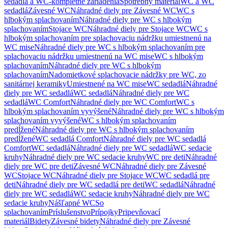
sedadlá a WC-kompletné zariadenia
Spotrebný materiál
WC a WC
sedadlá
Závesné WC
Náhradné diely pre Závesné WC
WC s
hlbokým splachovaním
Náhradné diely pre WC s hlbokým
splachovaním
Stojace WC
Náhradné diely pre Stojace WC
WC s
hlbokým splachovaním pre splachovaciu nádržku umiestnenú na
WC mise
Náhradné diely pre WC s hlbokým splachovaním pre
splachovaciu nádržku umiestnenú na WC mise
WC s hlbokým
splachovaním
Náhradné diely pre WC s hlbokým
splachovaním
Nadomietkové splachovacie nádržky pre WC, zo
sanitárnej keramiky
Umiestnené na WC mise
WC sedadlá
Náhradné
diely pre WC sedadlá
WC sedadlá
Náhradné diely pre WC
sedadlá
WC Comfort
Náhradné diely pre WC Comfort
WC s
hlbokým splachovaním vyvýšené
Náhradné diely pre WC s hlbokým
splachovaním vyvýšené
WC s hlbokým splachovaním
predĺžené
Náhradné diely pre WC s hlbokým splachovaním
predĺžené
WC sedadlá Comfort
Náhradné diely pre WC sedadlá
Comfort
WC sedadlá
Náhradné diely pre WC sedadlá
WC sedacie
kruhy
Náhradné diely pre WC sedacie kruhy
WC pre deti
Náhradné
diely pre WC pre deti
Závesné WC
Náhradné diely pre Závesné
WC
Stojace WC
Náhradné diely pre Stojace WC
WC sedadlá pre
deti
Náhradné diely pre WC sedadlá pre deti
WC sedadlá
Náhradné
diely pre WC sedadlá
WC sedacie kruhy
Náhradné diely pre WC
sedacie kruhy
Nášľapné WC
So
splachovaním
Príslušenstvo
Prípojky
Pripevňovací
materiál
Bidety
Závesné bidety
Náhradné diely pre Závesné