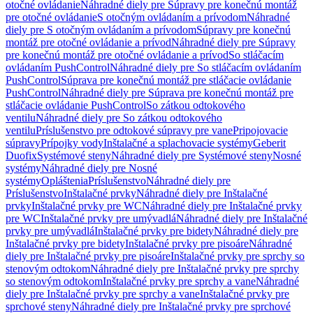
otočné ovládanie
Náhradné diely pre Súpravy pre konečnú montáž
pre otočné ovládanie
S otočným ovládaním a prívodom
Náhradné
diely pre S otočným ovládaním a prívodom
Súpravy pre konečnú
montáž pre otočné ovládanie a prívod
Náhradné diely pre Súpravy
pre konečnú montáž pre otočné ovládanie a prívod
So stláčacím
ovládaním PushControl
Náhradné diely pre So stláčacím ovládaním
PushControl
Súprava pre konečnú montáž pre stláčacie ovládanie
PushControl
Náhradné diely pre Súprava pre konečnú montáž pre
stláčacie ovládanie PushControl
So zátkou odtokového
ventilu
Náhradné diely pre So zátkou odtokového
ventilu
Príslušenstvo pre odtokové súpravy pre vane
Pripojovacie
súpravy
Prípojky vody
Inštalačné a splachovacie systémy
Geberit
Duofix
Systémové steny
Náhradné diely pre Systémové steny
Nosné
systémy
Náhradné diely pre Nosné
systémy
Opláštenia
Príslušenstvo
Náhradné diely pre
Príslušenstvo
Inštalačné prvky
Náhradné diely pre Inštalačné
prvky
Inštalačné prvky pre WC
Náhradné diely pre Inštalačné prvky
pre WC
Inštalačné prvky pre umývadlá
Náhradné diely pre Inštalačné
prvky pre umývadlá
Inštalačné prvky pre bidety
Náhradné diely pre
Inštalačné prvky pre bidety
Inštalačné prvky pre pisoáre
Náhradné
diely pre Inštalačné prvky pre pisoáre
Inštalačné prvky pre sprchy so
stenovým odtokom
Náhradné diely pre Inštalačné prvky pre sprchy
so stenovým odtokom
Inštalačné prvky pre sprchy a vane
Náhradné
diely pre Inštalačné prvky pre sprchy a vane
Inštalačné prvky pre
sprchové steny
Náhradné diely pre Inštalačné prvky pre sprchové