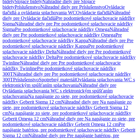
bidety
Stojace bidety
Náhradné diely pre Stojace
bidety
Príslušenstvo
Náhradné diely pre Príslušenstvo
Ovládacie
tlačidlá a ovládania splachovania WC
Ovládacie tlačidlá
Náhradné
diely pre Ovládacie tlačidlá
Pre podomietkové splachovacie nádržky
Sigma
Náhradné diely pre Pre podomietkové splachovacie nádržky
Sigma
Pre podomietkové splachovacie nádržky Omega
Náhradné
diely pre Pre podomietkové splachovacie nádržky Omega
Pre
podomietkové splachovacie nádržky Kappa
Náhradné diely pre Pre
podomietkové splachovacie nádržky Kappa
Pre podomietkové
splachovacie nádržky Delta
Náhradné diely pre Pre podomietkové
splachovacie nádržky Delta
Pre podomietkové splachovacie nádržky
Twinline
Náhradné diely pre Pre podomietkové splachovacie
nádržky Twinline
Pre podomietkové splachovacie nádržky
300T
Náhradné diely pre Pre podomietkové splachovacie nádržky
300T
Príslušenstvo
Spotrebný materiál
Ovládania splachovania WC s
elektronickým spúšťaním splachovania
Náhradné diely pre
Ovládania splachovania WC s elektronickým spúšťaním
splachovania
Na napájanie zo siete, pre podomietkové splachovacie
nádržky Geberit Sigma 12 cm
Náhradné diely pre Na napájanie zo
siete, pre podomietkové splachovacie nádržky Geberit Sigma 12
cm
Na napájanie zo siete, pre podomietkové splachovacie nádržky
Geberit Omega 12 cm
Náhradné diely pre Na napájanie zo siete, pre
podomietkové splachovacie nádržky Geberit Omega 12 cm
Pre
napájanie batériou, pre podomietkové splachovacie nádržky Geberit
Sigma 12 cm
Náhradné diely pre Pre napájanie batériou, pre