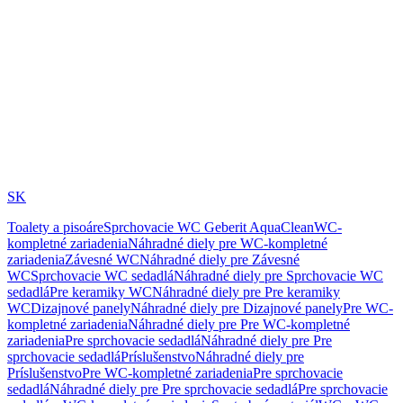
SK
Toalety a pisoáre
Sprchovacie WC Geberit AquaClean
WC-
kompletné zariadenia
Náhradné diely pre WC-kompletné
zariadenia
Závesné WC
Náhradné diely pre Závesné
WC
Sprchovacie WC sedadlá
Náhradné diely pre Sprchovacie WC
sedadlá
Pre keramiky WC
Náhradné diely pre Pre keramiky
WC
Dizajnové panely
Náhradné diely pre Dizajnové panely
Pre WC-
kompletné zariadenia
Náhradné diely pre Pre WC-kompletné
zariadenia
Pre sprchovacie sedadlá
Náhradné diely pre Pre
sprchovacie sedadlá
Príslušenstvo
Náhradné diely pre
Príslušenstvo
Pre WC-kompletné zariadenia
Pre sprchovacie
sedadlá
Náhradné diely pre Pre sprchovacie sedadlá
Pre sprchovacie