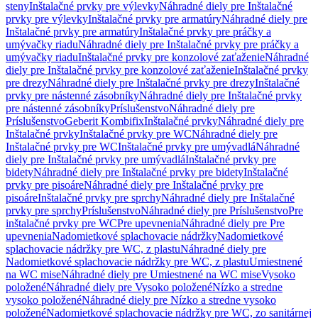
steny
Inštalačné prvky pre výlevky
Náhradné diely pre Inštalačné
prvky pre výlevky
Inštalačné prvky pre armatúry
Náhradné diely pre
Inštalačné prvky pre armatúry
Inštalačné prvky pre práčky a
umývačky riadu
Náhradné diely pre Inštalačné prvky pre práčky a
umývačky riadu
Inštalačné prvky pre konzolové zaťaženie
Náhradné
diely pre Inštalačné prvky pre konzolové zaťaženie
Inštalačné prvky
pre drezy
Náhradné diely pre Inštalačné prvky pre drezy
Inštalačné
prvky pre nástenné zásobníky
Náhradné diely pre Inštalačné prvky
pre nástenné zásobníky
Príslušenstvo
Náhradné diely pre
Príslušenstvo
Geberit Kombifix
Inštalačné prvky
Náhradné diely pre
Inštalačné prvky
Inštalačné prvky pre WC
Náhradné diely pre
Inštalačné prvky pre WC
Inštalačné prvky pre umývadlá
Náhradné
diely pre Inštalačné prvky pre umývadlá
Inštalačné prvky pre
bidety
Náhradné diely pre Inštalačné prvky pre bidety
Inštalačné
prvky pre pisoáre
Náhradné diely pre Inštalačné prvky pre
pisoáre
Inštalačné prvky pre sprchy
Náhradné diely pre Inštalačné
prvky pre sprchy
Príslušenstvo
Náhradné diely pre Príslušenstvo
Pre
inštalačné prvky pre WC
Pre upevnenia
Náhradné diely pre Pre
upevnenia
Nadomietkové splachovacie nádržky
Nadomietkové
splachovacie nádržky pre WC, z plastu
Náhradné diely pre
Nadomietkové splachovacie nádržky pre WC, z plastu
Umiestnené
na WC mise
Náhradné diely pre Umiestnené na WC mise
Vysoko
položené
Náhradné diely pre Vysoko položené
Nízko a stredne
vysoko položené
Náhradné diely pre Nízko a stredne vysoko
položené
Nadomietkové splachovacie nádržky pre WC, zo sanitárnej