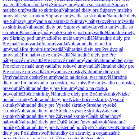
materiál
Dekoračné kryty
Súpravy umývadla so skrinkou
Súpravy
malého umývadla so skrinkou
Náhradné diely pre Súpravy malého
umývadla so skrinkou
Súpravy umývadla so skrinkou
Náhradné diely
pre Súpravy umývadla so skrinkou
Súpravy nábytkového umývadla
so skrinkou
Náhradné diely pre Súpravy nábytkového umývadla so
skrinkou
Kúpeľňový nábytok
Skrinky pod umývadlo
Náhradné diely
pre Skrinky pod umývadlo
Pre malé umývadlá
Náhradné diely pre
Pre malé umývadlá
Pre umývadlá
Náhradné diely pre Pre
umývadlá
Pre dvojité umývadlá
Náhradné diely pre Pre dvojité
umývadlá
Pre nábytkové umývadlá
Náhradné diely pre Pre
nábytkové umývadlá
Pre rohové malé umývadlá
Náhradné diely pre
Pre rohové malé umývadlá
Pre rohové umývadlá
Náhradné diely pre
Pre rohové umývadlá
Umývadlové dosky
Náhradné diely pre
Umývadlové dosky
Pre umývadlo na dosku, tvar misy
Náhradné
diely pre Pre umývadlo na dosku, tvar misy
Pre umývadlo na dosku,
pravouhlé
Náhradné diely pre Pre umývadlo na dosku,
pravouhlé
Bočné skrinky
Náhradné diely pre Bočné skrinky
Nízke
bočné skrinky
Náhradné diely pre Nízke bočné skrinky
Vysoké
skrinky
Náhradné diely pre Vysoké skrinky
Stredne vysoké
skrinky
Náhradné diely pre Stredne vysoké skrinky
Závesné
skrinky
Náhradné diely pre Závesné skrinky
Ďalší kúpeľňový
nábytok
Náhradné diely pre Ďalší kúpeľňový nábytok
Nástenné
poličky
Náhradné diely pre Nástenné poličky
Príslušenstvo
Náhradné
diely pre Príslušenstvo
Priehradky do zásuvky a organizačné
boxy
Držiak na uteráky a háčiky na uteráky
Svetelné