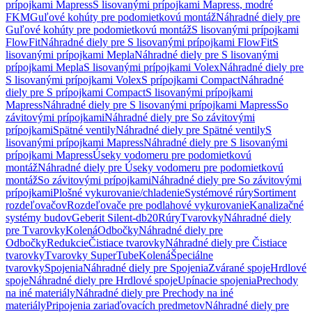
prípojkami Mapress
S lisovanými prípojkami Mapress, modré
FKM
Guľové kohúty pre podomietkovú montáž
Náhradné diely pre
Guľové kohúty pre podomietkovú montáž
S lisovanými prípojkami
FlowFit
Náhradné diely pre S lisovanými prípojkami FlowFit
S
lisovanými prípojkami Mepla
Náhradné diely pre S lisovanými
prípojkami Mepla
S lisovanými prípojkami Volex
Náhradné diely pre
S lisovanými prípojkami Volex
S prípojkami Compact
Náhradné
diely pre S prípojkami Compact
S lisovanými prípojkami
Mapress
Náhradné diely pre S lisovanými prípojkami Mapress
So
závitovými prípojkami
Náhradné diely pre So závitovými
prípojkami
Spätné ventily
Náhradné diely pre Spätné ventily
S
lisovanými prípojkami Mapress
Náhradné diely pre S lisovanými
prípojkami Mapress
Úseky vodomeru pre podomietkovú
montáž
Náhradné diely pre Úseky vodomeru pre podomietkovú
montáž
So závitovými prípojkami
Náhradné diely pre So závitovými
prípojkami
Plošné vykurovanie/chladenie
Systémové rúry
Sortiment
rozdeľovačov
Rozdeľovače pre podlahové vykurovanie
Kanalizačné
systémy budov
Geberit Silent-db20
Rúry
Tvarovky
Náhradné diely
pre Tvarovky
Kolená
Odbočky
Náhradné diely pre
Odbočky
Redukcie
Čistiace tvarovky
Náhradné diely pre Čistiace
tvarovky
Tvarovky SuperTube
Kolená
Špeciálne
tvarovky
Spojenia
Náhradné diely pre Spojenia
Zvárané spoje
Hrdlové
spoje
Náhradné diely pre Hrdlové spoje
Upínacie spojenia
Prechody
na iné materiály
Náhradné diely pre Prechody na iné
materiály
Pripojenia zariaďovacích predmetov
Náhradné diely pre