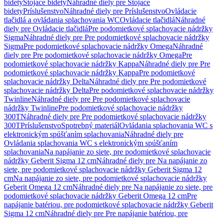
bidety
Stojace bidety
Náhradné diely pre Stojace
bidety
Príslušenstvo
Náhradné diely pre Príslušenstvo
Ovládacie
tlačidlá a ovládania splachovania WC
Ovládacie tlačidlá
Náhradné
diely pre Ovládacie tlačidlá
Pre podomietkové splachovacie nádržky
Sigma
Náhradné diely pre Pre podomietkové splachovacie nádržky
Sigma
Pre podomietkové splachovacie nádržky Omega
Náhradné
diely pre Pre podomietkové splachovacie nádržky Omega
Pre
podomietkové splachovacie nádržky Kappa
Náhradné diely pre Pre
podomietkové splachovacie nádržky Kappa
Pre podomietkové
splachovacie nádržky Delta
Náhradné diely pre Pre podomietkové
splachovacie nádržky Delta
Pre podomietkové splachovacie nádržky
Twinline
Náhradné diely pre Pre podomietkové splachovacie
nádržky Twinline
Pre podomietkové splachovacie nádržky
300T
Náhradné diely pre Pre podomietkové splachovacie nádržky
300T
Príslušenstvo
Spotrebný materiál
Ovládania splachovania WC s
elektronickým spúšťaním splachovania
Náhradné diely pre
Ovládania splachovania WC s elektronickým spúšťaním
splachovania
Na napájanie zo siete, pre podomietkové splachovacie
nádržky Geberit Sigma 12 cm
Náhradné diely pre Na napájanie zo
siete, pre podomietkové splachovacie nádržky Geberit Sigma 12
cm
Na napájanie zo siete, pre podomietkové splachovacie nádržky
Geberit Omega 12 cm
Náhradné diely pre Na napájanie zo siete, pre
podomietkové splachovacie nádržky Geberit Omega 12 cm
Pre
napájanie batériou, pre podomietkové splachovacie nádržky Geberit
Sigma 12 cm
Náhradné diely pre Pre napájanie batériou, pre