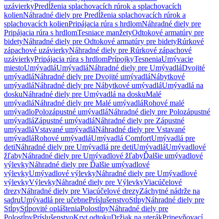
uzávierky
Predĺženia splachovacích rúrok a splachovacích
kolien
Náhradné diely pre Predĺženia splachovacích rúrok a
splachovacích kolien
Pripájacia rúra s hrdlom
Náhradné diely pre
Pripájacia rúra s hrdlom
Tesniace manžety
Odtokové armatúry pre
bidety
Náhradné diely pre Odtokové armatúry pre bidety
Rúrkové
zápachové uzávierky
Náhradné diely pre Rúrkové zápachové
uzávierky
Pripájacia rúra s hrdlom
Prípojky
Tesnenia
Umývacie
miesto
Umývadlá
Umývadlá
Náhradné diely pre Umývadlá
Dvojité
umývadlá
Náhradné diely pre Dvojité umývadlá
Nábytkové
umývadlá
Náhradné diely pre Nábytkové umývadlá
Umývadlá na
dosku
Náhradné diely pre Umývadlá na dosku
Malé
umývadlá
Náhradné diely pre Malé umývadlá
Rohové malé
umývadlo
Polozápustné umývadlá
Náhradné diely pre Polozápustné
umývadlá
Zápustné umývadlá
Náhradné diely pre Zápustné
umývadlá
Vstavané umývadlá
Náhradné diely pre Vstavané
umývadlá
Rohové umývadlá
Umývadlá Comfort
Umývadlá pre
deti
Náhradné diely pre Umývadlá pre deti
Umývadlá
Umývadlové
žľaby
Náhradné diely pre Umývadlové žľaby
Ďalšie umývadlové
výlevky
Náhradné diely pre Ďalšie umývadlové
výlevky
Umývadlové výlevky
Náhradné diely pre Umývadlové
výlevky
Výlevky
Náhradné diely pre Výlevky
Viacúčelové
drezy
Náhradné diely pre Viacúčelové drezy
Záchytné nádrže na
sadru
Umývadlá pre učebne
Príslušenstvo
Stĺpy
Náhradné diely pre
Stĺpy
Stĺpovité opláštenia
Polostĺpy
Náhradné diely pre
Polostĺpy
Príslušenstvo
Kryt odtoku
Držiak na uterák
Pripevňovací