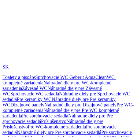
SK
Toalety a pisoáre
Sprchovacie WC Geberit AquaClean
WC-
kompletné zariadenia
Náhradné diely pre WC-kompletné
zariadenia
Závesné WC
Náhradné diely pre Závesné
WC
Sprchovacie WC sedadlá
Náhradné diely pre Sprchovacie WC
sedadlá
Pre keramiky WC
Náhradné diely pre Pre keramiky
WC
Dizajnové panely
Náhradné diely pre Dizajnové panely
Pre WC-
kompletné zariadenia
Náhradné diely pre Pre WC-kompletné
zariadenia
Pre sprchovacie sedadlá
Náhradné diely pre Pre
sprchovacie sedadlá
Príslušenstvo
Náhradné diely pre
Príslušenstvo
Pre WC-kompletné zariadenia
Pre sprchovacie
sedadlá
Náhradné diely pre Pre sprchovacie sedadlá
Pre sprchovacie