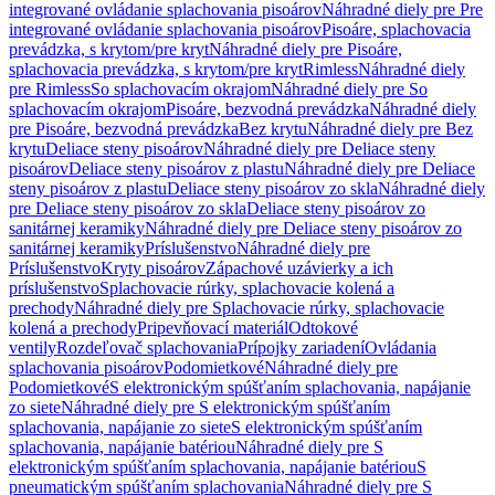
integrované ovládanie splachovania pisoárov
Náhradné diely pre Pre
integrované ovládanie splachovania pisoárov
Pisoáre, splachovacia
prevádzka, s krytom/pre kryt
Náhradné diely pre Pisoáre,
splachovacia prevádzka, s krytom/pre kryt
Rimless
Náhradné diely
pre Rimless
So splachovacím okrajom
Náhradné diely pre So
splachovacím okrajom
Pisoáre, bezvodná prevádzka
Náhradné diely
pre Pisoáre, bezvodná prevádzka
Bez krytu
Náhradné diely pre Bez
krytu
Deliace steny pisoárov
Náhradné diely pre Deliace steny
pisoárov
Deliace steny pisoárov z plastu
Náhradné diely pre Deliace
steny pisoárov z plastu
Deliace steny pisoárov zo skla
Náhradné diely
pre Deliace steny pisoárov zo skla
Deliace steny pisoárov zo
sanitárnej keramiky
Náhradné diely pre Deliace steny pisoárov zo
sanitárnej keramiky
Príslušenstvo
Náhradné diely pre
Príslušenstvo
Kryty pisoárov
Zápachové uzávierky a ich
príslušenstvo
Splachovacie rúrky, splachovacie kolená a
prechody
Náhradné diely pre Splachovacie rúrky, splachovacie
kolená a prechody
Pripevňovací materiál
Odtokové
ventily
Rozdeľovač splachovania
Prípojky zariadení
Ovládania
splachovania pisoárov
Podomietkové
Náhradné diely pre
Podomietkové
S elektronickým spúšťaním splachovania, napájanie
zo siete
Náhradné diely pre S elektronickým spúšťaním
splachovania, napájanie zo siete
S elektronickým spúšťaním
splachovania, napájanie batériou
Náhradné diely pre S
elektronickým spúšťaním splachovania, napájanie batériou
S
pneumatickým spúšťaním splachovania
Náhradné diely pre S