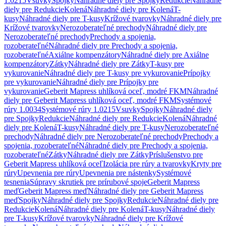
1.0215
Vsuvky
Spojky
Náhradné diely pre Spojky
Redukcie
Náhradné
diely pre Redukcie
Kolená
Náhradné diely pre Kolená
T-
kusy
Náhradné diely pre T-kusy
Krížové tvarovky
Náhradné diely pre
Krížové tvarovky
Nerozoberateľné prechody
Náhradné diely pre
Nerozoberateľné prechody
Prechody a spojenia,
rozoberateľné
Náhradné diely pre Prechody a spojenia,
rozoberateľné
Axiálne kompenzátory
Náhradné diely pre Axiálne
kompenzátory
Zátky
Náhradné diely pre Zátky
T-kusy pre
vykurovanie
Náhradné diely pre T-kusy pre vykurovanie
Prípojky
pre vykurovanie
Náhradné diely pre Prípojky pre
vykurovanie
Geberit Mapress uhlíková oceľ, modré FKM
Náhradné
diely pre Geberit Mapress uhlíková oceľ, modré FKM
Systémové
rúry 1.0034
Systémové rúry 1.0215
Vsuvky
Spojky
Náhradné diely
pre Spojky
Redukcie
Náhradné diely pre Redukcie
Kolená
Náhradné
diely pre Kolená
T-kusy
Náhradné diely pre T-kusy
Nerozoberateľné
prechody
Náhradné diely pre Nerozoberateľné prechody
Prechody a
spojenia, rozoberateľné
Náhradné diely pre Prechody a spojenia,
rozoberateľné
Zátky
Náhradné diely pre Zátky
Príslušenstvo pre
Geberit Mapress uhlíková oceľ
Izolácia pre rúry a tvarovky
Kryty pre
rúry
Upevnenia pre rúry
Upevnenia pre nástenky
Systémové
tesnenia
Súpravy skrutiek pre prírubové spoje
Geberit Mapress
meď
Geberit Mapress meď
Náhradné diely pre Geberit Mapress
meď
Spojky
Náhradné diely pre Spojky
Redukcie
Náhradné diely pre
Redukcie
Kolená
Náhradné diely pre Kolená
T-kusy
Náhradné diely
pre T-kusy
Krížové tvarovky
Náhradné diely pre Krížové