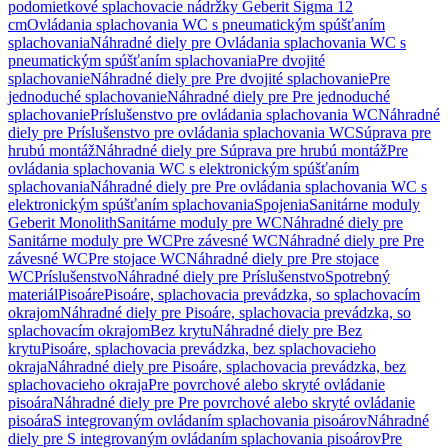
podomietkové splachovacie nádržky Geberit Sigma 12
cm
Ovládania splachovania WC s pneumatickým spúšťaním
splachovania
Náhradné diely pre Ovládania splachovania WC s
pneumatickým spúšťaním splachovania
Pre dvojité
splachovanie
Náhradné diely pre Pre dvojité splachovanie
Pre
jednoduché splachovanie
Náhradné diely pre Pre jednoduché
splachovanie
Príslušenstvo pre ovládania splachovania WC
Náhradné
diely pre Príslušenstvo pre ovládania splachovania WC
Súprava pre
hrubú montáž
Náhradné diely pre Súprava pre hrubú montáž
Pre
ovládania splachovania WC s elektronickým spúšťaním
splachovania
Náhradné diely pre Pre ovládania splachovania WC s
elektronickým spúšťaním splachovania
Spojenia
Sanitárne moduly
Geberit Monolith
Sanitárne moduly pre WC
Náhradné diely pre
Sanitárne moduly pre WC
Pre závesné WC
Náhradné diely pre Pre
závesné WC
Pre stojace WC
Náhradné diely pre Pre stojace
WC
Príslušenstvo
Náhradné diely pre Príslušenstvo
Spotrebný
materiál
Pisoáre
Pisoáre, splachovacia prevádzka, so splachovacím
okrajom
Náhradné diely pre Pisoáre, splachovacia prevádzka, so
splachovacím okrajom
Bez krytu
Náhradné diely pre Bez
krytu
Pisoáre, splachovacia prevádzka, bez splachovacieho
okraja
Náhradné diely pre Pisoáre, splachovacia prevádzka, bez
splachovacieho okraja
Pre povrchové alebo skryté ovládanie
pisoára
Náhradné diely pre Pre povrchové alebo skryté ovládanie
pisoára
S integrovaným ovládaním splachovania pisoárov
Náhradné
diely pre S integrovaným ovládaním splachovania pisoárov
Pre