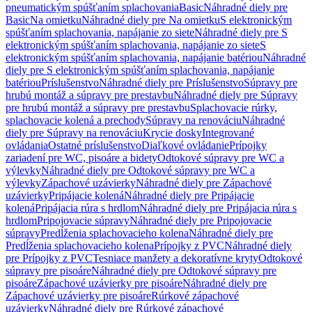
pneumatickým spúšťaním splachovania
Basic
Náhradné diely pre
Basic
Na omietku
Náhradné diely pre Na omietku
S elektronickým
spúšťaním splachovania, napájanie zo siete
Náhradné diely pre S
elektronickým spúšťaním splachovania, napájanie zo siete
S
elektronickým spúšťaním splachovania, napájanie batériou
Náhradné
diely pre S elektronickým spúšťaním splachovania, napájanie
batériou
Príslušenstvo
Náhradné diely pre Príslušenstvo
Súpravy pre
hrubú montáž a súpravy pre prestavbu
Náhradné diely pre Súpravy
pre hrubú montáž a súpravy pre prestavbu
Splachovacie rúrky,
splachovacie kolená a prechody
Súpravy na renováciu
Náhradné
diely pre Súpravy na renováciu
Krycie dosky
Integrované
ovládania
Ostatné príslušenstvo
Diaľkové ovládanie
Prípojky
zariadení pre WC, pisoáre a bidety
Odtokové súpravy pre WC a
výlevky
Náhradné diely pre Odtokové súpravy pre WC a
výlevky
Zápachové uzávierky
Náhradné diely pre Zápachové
uzávierky
Pripájacie kolená
Náhradné diely pre Pripájacie
kolená
Pripájacia rúra s hrdlom
Náhradné diely pre Pripájacia rúra s
hrdlom
Pripojovacie súpravy
Náhradné diely pre Pripojovacie
súpravy
Predĺženia splachovacieho kolena
Náhradné diely pre
Predĺženia splachovacieho kolena
Prípojky z PVC
Náhradné diely
pre Prípojky z PVC
Tesniace manžety a dekoratívne kryty
Odtokové
súpravy pre pisoáre
Náhradné diely pre Odtokové súpravy pre
pisoáre
Zápachové uzávierky pre pisoáre
Náhradné diely pre
Zápachové uzávierky pre pisoáre
Rúrkové zápachové
uzávierky
Náhradné diely pre Rúrkové zápachové