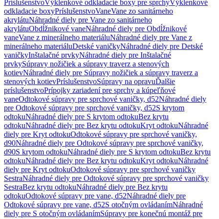
Príslušenstvo
Výklenkové odkladacie boxy pre sprchy
Výklenkové
odkladacie boxy
Príslušenstvo
Vane
Vane zo sanitárneho
akrylátu
Náhradné diely pre Vane zo sanitárneho
akrylátu
Obdĺžnikové vane
Náhradné diely pre Obdĺžnikové
vane
Vane z minerálneho materiálu
Náhradné diely pre Vane z
minerálneho materiálu
Detské vaničky
Náhradné diely pre Detské
vaničky
Inštalačné prvky
Náhradné diely pre Inštalačné
prvky
Súpravy nožičiek a súpravy traverz a stenových
kotiev
Náhradné diely pre Súpravy nožičiek a súpravy traverz a
stenových kotiev
Príslušenstvo
Súpravy na opravu
Ďalšie
príslušenstvo
Prípojky zariadení pre sprchy a kúpeľňové
vane
Odtokové súpravy pre sprchové vaničky, d52
Náhradné diely
pre Odtokové súpravy pre sprchové vaničky, d52
S krytom
odtoku
Náhradné diely pre S krytom odtoku
Bez krytu
odtoku
Náhradné diely pre Bez krytu odtoku
Kryt odtoku
Náhradné
diely pre Kryt odtoku
Odtokové súpravy pre sprchové vaničky,
d90
Náhradné diely pre Odtokové súpravy pre sprchové vaničky,
d90
S krytom odtoku
Náhradné diely pre S krytom odtoku
Bez krytu
odtoku
Náhradné diely pre Bez krytu odtoku
Kryt odtoku
Náhradné
diely pre Kryt odtoku
Odtokové súpravy pre sprchové vaničky
Sestra
Náhradné diely pre Odtokové súpravy pre sprchové vaničky
Sestra
Bez krytu odtoku
Náhradné diely pre Bez krytu
odtoku
Odtokové súpravy pre vane, d52
Náhradné diely pre
Odtokové súpravy pre vane, d52
S otočným ovládaním
Náhradné
diely pre S otočným ovládaním
Súpravy pre konečnú montáž pre