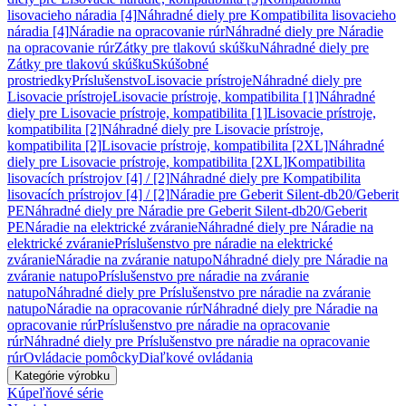
lisovacieho náradia [4]
Náhradné diely pre Kompatibilita lisovacieho
náradia [4]
Náradie na opracovanie rúr
Náhradné diely pre Náradie
na opracovanie rúr
Zátky pre tlakovú skúšku
Náhradné diely pre
Zátky pre tlakovú skúšku
Skúšobné
prostriedky
Príslušenstvo
Lisovacie prístroje
Náhradné diely pre
Lisovacie prístroje
Lisovacie prístroje, kompatibilita [1]
Náhradné
diely pre Lisovacie prístroje, kompatibilita [1]
Lisovacie prístroje,
kompatibilita [2]
Náhradné diely pre Lisovacie prístroje,
kompatibilita [2]
Lisovacie prístroje, kompatibilita [2XL]
Náhradné
diely pre Lisovacie prístroje, kompatibilita [2XL]
Kompatibilita
lisovacích prístrojov [4] / [2]
Náhradné diely pre Kompatibilita
lisovacích prístrojov [4] / [2]
Náradie pre Geberit Silent-db20/Geberit
PE
Náhradné diely pre Náradie pre Geberit Silent-db20/Geberit
PE
Náradie na elektrické zváranie
Náhradné diely pre Náradie na
elektrické zváranie
Príslušenstvo pre náradie na elektrické
zváranie
Náradie na zváranie natupo
Náhradné diely pre Náradie na
zváranie natupo
Príslušenstvo pre náradie na zváranie
natupo
Náhradné diely pre Príslušenstvo pre náradie na zváranie
natupo
Náradie na opracovanie rúr
Náhradné diely pre Náradie na
opracovanie rúr
Príslušenstvo pre náradie na opracovanie
rúr
Náhradné diely pre Príslušenstvo pre náradie na opracovanie
rúr
Ovládacie pomôcky
Diaľkové ovládania
Kategórie výrobku
Kúpeľňové série