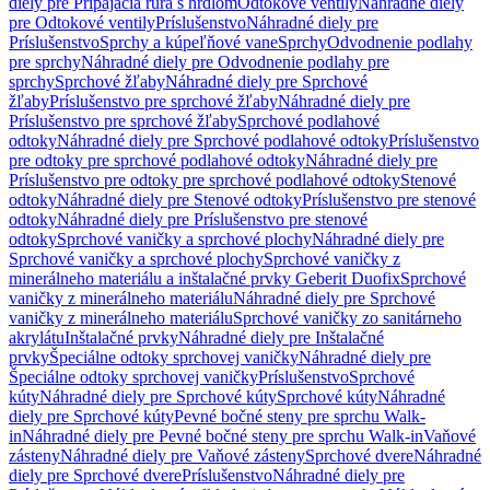
diely pre Pripájacia rúra s hrdlom
Odtokové ventily
Náhradné diely
pre Odtokové ventily
Príslušenstvo
Náhradné diely pre
Príslušenstvo
Sprchy a kúpeľňové vane
Sprchy
Odvodnenie podlahy
pre sprchy
Náhradné diely pre Odvodnenie podlahy pre
sprchy
Sprchové žľaby
Náhradné diely pre Sprchové
žľaby
Príslušenstvo pre sprchové žľaby
Náhradné diely pre
Príslušenstvo pre sprchové žľaby
Sprchové podlahové
odtoky
Náhradné diely pre Sprchové podlahové odtoky
Príslušenstvo
pre odtoky pre sprchové podlahové odtoky
Náhradné diely pre
Príslušenstvo pre odtoky pre sprchové podlahové odtoky
Stenové
odtoky
Náhradné diely pre Stenové odtoky
Príslušenstvo pre stenové
odtoky
Náhradné diely pre Príslušenstvo pre stenové
odtoky
Sprchové vaničky a sprchové plochy
Náhradné diely pre
Sprchové vaničky a sprchové plochy
Sprchové vaničky z
minerálneho materiálu a inštalačné prvky Geberit Duofix
Sprchové
vaničky z minerálneho materiálu
Náhradné diely pre Sprchové
vaničky z minerálneho materiálu
Sprchové vaničky zo sanitárneho
akrylátu
Inštalačné prvky
Náhradné diely pre Inštalačné
prvky
Špeciálne odtoky sprchovej vaničky
Náhradné diely pre
Špeciálne odtoky sprchovej vaničky
Príslušenstvo
Sprchové
kúty
Náhradné diely pre Sprchové kúty
Sprchové kúty
Náhradné
diely pre Sprchové kúty
Pevné bočné steny pre sprchu Walk-
in
Náhradné diely pre Pevné bočné steny pre sprchu Walk-in
Vaňové
zásteny
Náhradné diely pre Vaňové zásteny
Sprchové dvere
Náhradné
diely pre Sprchové dvere
Príslušenstvo
Náhradné diely pre