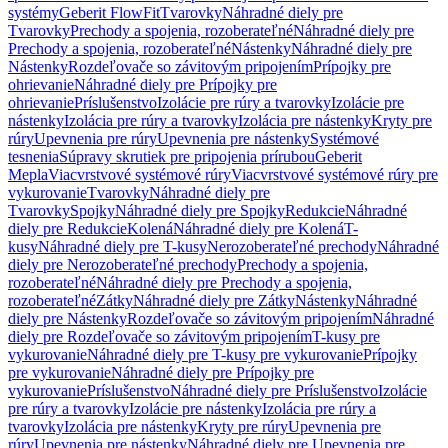
systémy
Geberit FlowFit
Tvarovky
Náhradné diely pre
Tvarovky
Prechody a spojenia, rozoberateľné
Náhradné diely pre
Prechody a spojenia, rozoberateľné
Nástenky
Náhradné diely pre
Nástenky
Rozdeľovače so závitovým pripojením
Prípojky pre
ohrievanie
Náhradné diely pre Prípojky pre
ohrievanie
Príslušenstvo
Izolácie pre rúry a tvarovky
Izolácie pre
nástenky
Izolácia pre rúry a tvarovky
Izolácia pre nástenky
Kryty pre
rúry
Upevnenia pre rúry
Upevnenia pre nástenky
Systémové
tesnenia
Súpravy skrutiek pre pripojenia prírubou
Geberit
Mepla
Viacvrstvové systémové rúry
Viacvrstvové systémové rúry pre
vykurovanie
Tvarovky
Náhradné diely pre
Tvarovky
Spojky
Náhradné diely pre Spojky
Redukcie
Náhradné
diely pre Redukcie
Kolená
Náhradné diely pre Kolená
T-
kusy
Náhradné diely pre T-kusy
Nerozoberateľné prechody
Náhradné
diely pre Nerozoberateľné prechody
Prechody a spojenia,
rozoberateľné
Náhradné diely pre Prechody a spojenia,
rozoberateľné
Zátky
Náhradné diely pre Zátky
Nástenky
Náhradné
diely pre Nástenky
Rozdeľovače so závitovým pripojením
Náhradné
diely pre Rozdeľovače so závitovým pripojením
T-kusy pre
vykurovanie
Náhradné diely pre T-kusy pre vykurovanie
Prípojky
pre vykurovanie
Náhradné diely pre Prípojky pre
vykurovanie
Príslušenstvo
Náhradné diely pre Príslušenstvo
Izolácie
pre rúry a tvarovky
Izolácie pre nástenky
Izolácia pre rúry a
tvarovky
Izolácia pre nástenky
Kryty pre rúry
Upevnenia pre
rúry
Upevnenia pre nástenky
Náhradné diely pre Upevnenia pre