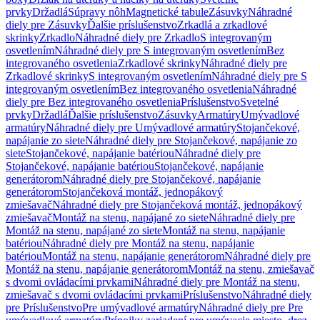
prvky
Držadlá
Súpravy nôh
Magnetické tabule
Zásuvky
Náhradné
diely pre Zásuvky
Ďalšie príslušenstvo
Zrkadlá a zrkadlové
skrinky
Zrkadlo
Náhradné diely pre Zrkadlo
S integrovaným
osvetlením
Náhradné diely pre S integrovaným osvetlením
Bez
integrovaného osvetlenia
Zrkadlové skrinky
Náhradné diely pre
Zrkadlové skrinky
S integrovaným osvetlením
Náhradné diely pre S
integrovaným osvetlením
Bez integrovaného osvetlenia
Náhradné
diely pre Bez integrovaného osvetlenia
Príslušenstvo
Svetelné
prvky
Držadlá
Ďalšie príslušenstvo
Zásuvky
Armatúry
Umývadlové
armatúry
Náhradné diely pre Umývadlové armatúry
Stojančekové,
napájanie zo siete
Náhradné diely pre Stojančekové, napájanie zo
siete
Stojančekové, napájanie batériou
Náhradné diely pre
Stojančekové, napájanie batériou
Stojančekové, napájanie
generátorom
Náhradné diely pre Stojančekové, napájanie
generátorom
Stojančeková montáž, jednopákový
zmiešavač
Náhradné diely pre Stojančeková montáž, jednopákový
zmiešavač
Montáž na stenu, napájané zo siete
Náhradné diely pre
Montáž na stenu, napájané zo siete
Montáž na stenu, napájanie
batériou
Náhradné diely pre Montáž na stenu, napájanie
batériou
Montáž na stenu, napájanie generátorom
Náhradné diely pre
Montáž na stenu, napájanie generátorom
Montáž na stenu, zmiešavač
s dvomi ovládacími prvkami
Náhradné diely pre Montáž na stenu,
zmiešavač s dvomi ovládacími prvkami
Príslušenstvo
Náhradné diely
pre Príslušenstvo
Pre umývadlové armatúry
Náhradné diely pre Pre