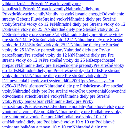
vlhkosti
Izolácia
Privzdušňovacie ventily pre
kanalizáciu
Privzdušňovacie ventily
Náhradné diely pre
Privzdušňovacie ventily
Ventily na zadržiavanie energie
Odvodnenie
strechy Geberit Pluvia
Strešné vtoky
Náhradné diely pre Strešné
vtoky
Strešné vtoky do 12 l/s
Náhradné diely pre Strešné vtoky do 12
l/s
Strešné vtoky do 25 l/s
Náhradné diely pre Strešné vtoky do 25
l/s
Strešné vtoky pre strešné žľaby
Náhradné diely pre Strešné vtoky
pre strešné žľaby
Strešné vtoky do 12 l/s
Náhradné diely pre Strešné
vtoky do 12 l/s
Strešné vtoky do 25 l/s
Náhradné diely pre Strešné
vtoky do 25 l/s
Prvky parozábrany
Náhradné diely pre Prvky
parozábrany
Pre strešné vtoky do 12 l/s
Náhradné diely pre Pre
strešné vtoky do 12 l/s
Pre strešné vtoky do 25 l/s
Bezpečnostné
prepady
Náhradné diely pre Bezpečnostné prepady
Pre strešné vtoky
do 12 l/s
Náhradné diely pre Pre strešné vtoky do 12 l/s
Pre strešné
vtoky do 25 l/s
Náhradné diely pre Pre strešné vtoky do 25
l/s
Upevnenia
Upevňovací systém d40–200
Upevňovací systém
d250–315
Príslušenstvo
Náhradné diely pre Príslušenstvo
Pre strešné
vtoky
Náhradné diely pre Pre strešné vtoky
Pre upevnenia
Konvenčné
odvodnenie striech
Strešné vtoky
Náhradné diely pre Strešné
vtoky
Prvky parozábrany
Náhradné diely pre Prvky
parozábrany
Príslušenstvo
Odvodnenie podlahy
Podlahové vtoky pre
vnútorné a vonkajšie použitie
Náhradné diely pre Podlahové vtoky
pre vnútorné a vonkajšie použitie
Podlahové vtoky 10 x 10
cm
Náhradné diely pre Podlahové vtoky 10 x 10 cm
Podlahové
vtoky pre balkóny a terasy, 10 x 10 cm
Náhradné diely pre