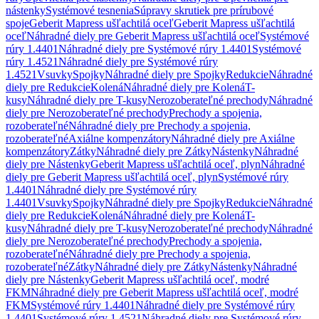
nástenky
Systémové tesnenia
Súpravy skrutiek pre prírubové
spoje
Geberit Mapress ušľachtilá oceľ
Geberit Mapress ušľachtilá
oceľ
Náhradné diely pre Geberit Mapress ušľachtilá oceľ
Systémové
rúry 1.4401
Náhradné diely pre Systémové rúry 1.4401
Systémové
rúry 1.4521
Náhradné diely pre Systémové rúry
1.4521
Vsuvky
Spojky
Náhradné diely pre Spojky
Redukcie
Náhradné
diely pre Redukcie
Kolená
Náhradné diely pre Kolená
T-
kusy
Náhradné diely pre T-kusy
Nerozoberateľné prechody
Náhradné
diely pre Nerozoberateľné prechody
Prechody a spojenia,
rozoberateľné
Náhradné diely pre Prechody a spojenia,
rozoberateľné
Axiálne kompenzátory
Náhradné diely pre Axiálne
kompenzátory
Zátky
Náhradné diely pre Zátky
Nástenky
Náhradné
diely pre Nástenky
Geberit Mapress ušľachtilá oceľ, plyn
Náhradné
diely pre Geberit Mapress ušľachtilá oceľ, plyn
Systémové rúry
1.4401
Náhradné diely pre Systémové rúry
1.4401
Vsuvky
Spojky
Náhradné diely pre Spojky
Redukcie
Náhradné
diely pre Redukcie
Kolená
Náhradné diely pre Kolená
T-
kusy
Náhradné diely pre T-kusy
Nerozoberateľné prechody
Náhradné
diely pre Nerozoberateľné prechody
Prechody a spojenia,
rozoberateľné
Náhradné diely pre Prechody a spojenia,
rozoberateľné
Zátky
Náhradné diely pre Zátky
Nástenky
Náhradné
diely pre Nástenky
Geberit Mapress ušľachtilá oceľ, modré
FKM
Náhradné diely pre Geberit Mapress ušľachtilá oceľ, modré
FKM
Systémové rúry 1.4401
Náhradné diely pre Systémové rúry
1.4401
Systémové rúry 1.4521
Náhradné diely pre Systémové rúry