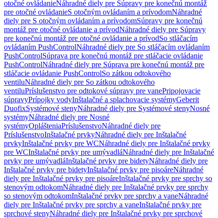
otočné ovládanie
Náhradné diely pre Súpravy pre konečnú montáž
pre otočné ovládanie
S otočným ovládaním a prívodom
Náhradné
diely pre S otočným ovládaním a prívodom
Súpravy pre konečnú
montáž pre otočné ovládanie a prívod
Náhradné diely pre Súpravy
pre konečnú montáž pre otočné ovládanie a prívod
So stláčacím
ovládaním PushControl
Náhradné diely pre So stláčacím ovládaním
PushControl
Súprava pre konečnú montáž pre stláčacie ovládanie
PushControl
Náhradné diely pre Súprava pre konečnú montáž pre
stláčacie ovládanie PushControl
So zátkou odtokového
ventilu
Náhradné diely pre So zátkou odtokového
ventilu
Príslušenstvo pre odtokové súpravy pre vane
Pripojovacie
súpravy
Prípojky vody
Inštalačné a splachovacie systémy
Geberit
Duofix
Systémové steny
Náhradné diely pre Systémové steny
Nosné
systémy
Náhradné diely pre Nosné
systémy
Opláštenia
Príslušenstvo
Náhradné diely pre
Príslušenstvo
Inštalačné prvky
Náhradné diely pre Inštalačné
prvky
Inštalačné prvky pre WC
Náhradné diely pre Inštalačné prvky
pre WC
Inštalačné prvky pre umývadlá
Náhradné diely pre Inštalačné
prvky pre umývadlá
Inštalačné prvky pre bidety
Náhradné diely pre
Inštalačné prvky pre bidety
Inštalačné prvky pre pisoáre
Náhradné
diely pre Inštalačné prvky pre pisoáre
Inštalačné prvky pre sprchy so
stenovým odtokom
Náhradné diely pre Inštalačné prvky pre sprchy
so stenovým odtokom
Inštalačné prvky pre sprchy a vane
Náhradné
diely pre Inštalačné prvky pre sprchy a vane
Inštalačné prvky pre
sprchové steny
Náhradné diely pre Inštalačné prvky pre sprchové