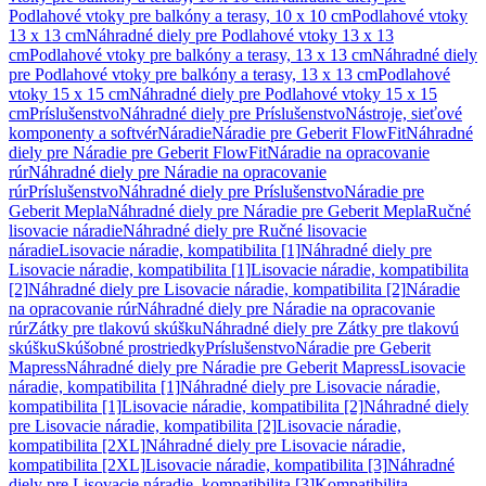
Podlahové vtoky pre balkóny a terasy, 10 x 10 cm
Podlahové vtoky
13 x 13 cm
Náhradné diely pre Podlahové vtoky 13 x 13
cm
Podlahové vtoky pre balkóny a terasy, 13 x 13 cm
Náhradné diely
pre Podlahové vtoky pre balkóny a terasy, 13 x 13 cm
Podlahové
vtoky 15 x 15 cm
Náhradné diely pre Podlahové vtoky 15 x 15
cm
Príslušenstvo
Náhradné diely pre Príslušenstvo
Nástroje, sieťové
komponenty a softvér
Náradie
Náradie pre Geberit FlowFit
Náhradné
diely pre Náradie pre Geberit FlowFit
Náradie na opracovanie
rúr
Náhradné diely pre Náradie na opracovanie
rúr
Príslušenstvo
Náhradné diely pre Príslušenstvo
Náradie pre
Geberit Mepla
Náhradné diely pre Náradie pre Geberit Mepla
Ručné
lisovacie náradie
Náhradné diely pre Ručné lisovacie
náradie
Lisovacie náradie, kompatibilita [1]
Náhradné diely pre
Lisovacie náradie, kompatibilita [1]
Lisovacie náradie, kompatibilita
[2]
Náhradné diely pre Lisovacie náradie, kompatibilita [2]
Náradie
na opracovanie rúr
Náhradné diely pre Náradie na opracovanie
rúr
Zátky pre tlakovú skúšku
Náhradné diely pre Zátky pre tlakovú
skúšku
Skúšobné prostriedky
Príslušenstvo
Náradie pre Geberit
Mapress
Náhradné diely pre Náradie pre Geberit Mapress
Lisovacie
náradie, kompatibilita [1]
Náhradné diely pre Lisovacie náradie,
kompatibilita [1]
Lisovacie náradie, kompatibilita [2]
Náhradné diely
pre Lisovacie náradie, kompatibilita [2]
Lisovacie náradie,
kompatibilita [2XL]
Náhradné diely pre Lisovacie náradie,
kompatibilita [2XL]
Lisovacie náradie, kompatibilita [3]
Náhradné
diely pre Lisovacie náradie, kompatibilita [3]
Kompatibilita