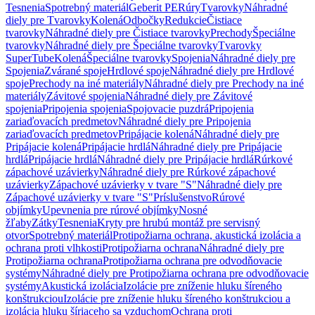
Tesnenia
Spotrebný materiál
Geberit PE
Rúry
Tvarovky
Náhradné
diely pre Tvarovky
Kolená
Odbočky
Redukcie
Čistiace
tvarovky
Náhradné diely pre Čistiace tvarovky
Prechody
Špeciálne
tvarovky
Náhradné diely pre Špeciálne tvarovky
Tvarovky
SuperTube
Kolená
Špeciálne tvarovky
Spojenia
Náhradné diely pre
Spojenia
Zvárané spoje
Hrdlové spoje
Náhradné diely pre Hrdlové
spoje
Prechody na iné materiály
Náhradné diely pre Prechody na iné
materiály
Závitové spojenia
Náhradné diely pre Závitové
spojenia
Pripojenia spojenia
Spojovacie puzdrá
Pripojenia
zariaďovacích predmetov
Náhradné diely pre Pripojenia
zariaďovacích predmetov
Pripájacie kolená
Náhradné diely pre
Pripájacie kolená
Pripájacie hrdlá
Náhradné diely pre Pripájacie
hrdlá
Pripájacie hrdlá
Náhradné diely pre Pripájacie hrdlá
Rúrkové
zápachové uzávierky
Náhradné diely pre Rúrkové zápachové
uzávierky
Zápachové uzávierky v tvare "S"
Náhradné diely pre
Zápachové uzávierky v tvare "S"
Príslušenstvo
Rúrové
objímky
Upevnenia pre rúrové objímky
Nosné
žľaby
Zátky
Tesnenia
Kryty pre hrubú montáž pre servisný
otvor
Spotrebný materiál
Protipožiarna ochrana, akustická izolácia a
ochrana proti vlhkosti
Protipožiarna ochrana
Náhradné diely pre
Protipožiarna ochrana
Protipožiarna ochrana pre odvodňovacie
systémy
Náhradné diely pre Protipožiarna ochrana pre odvodňovacie
systémy
Akustická izolácia
Izolácie pre zníženie hluku šíreného
konštrukciou
Izolácie pre zníženie hluku šíreného konštrukciou a
izolácia hluku šíriaceho sa vzduchom
Ochrana proti