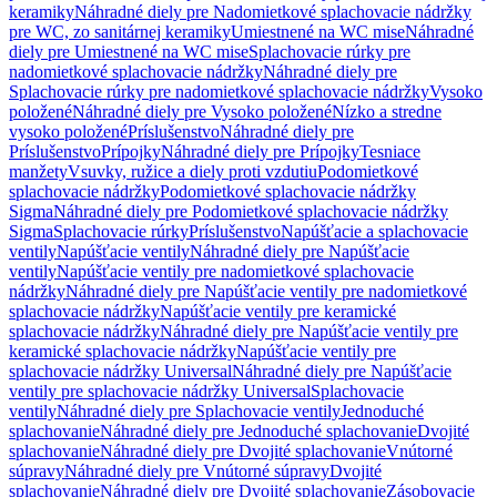
keramiky
Náhradné diely pre Nadomietkové splachovacie nádržky
pre WC, zo sanitárnej keramiky
Umiestnené na WC mise
Náhradné
diely pre Umiestnené na WC mise
Splachovacie rúrky pre
nadomietkové splachovacie nádržky
Náhradné diely pre
Splachovacie rúrky pre nadomietkové splachovacie nádržky
Vysoko
položené
Náhradné diely pre Vysoko položené
Nízko a stredne
vysoko položené
Príslušenstvo
Náhradné diely pre
Príslušenstvo
Prípojky
Náhradné diely pre Prípojky
Tesniace
manžety
Vsuvky, ružice a diely proti vzdutiu
Podomietkové
splachovacie nádržky
Podomietkové splachovacie nádržky
Sigma
Náhradné diely pre Podomietkové splachovacie nádržky
Sigma
Splachovacie rúrky
Príslušenstvo
Napúšťacie a splachovacie
ventily
Napúšťacie ventily
Náhradné diely pre Napúšťacie
ventily
Napúšťacie ventily pre nadomietkové splachovacie
nádržky
Náhradné diely pre Napúšťacie ventily pre nadomietkové
splachovacie nádržky
Napúšťacie ventily pre keramické
splachovacie nádržky
Náhradné diely pre Napúšťacie ventily pre
keramické splachovacie nádržky
Napúšťacie ventily pre
splachovacie nádržky Universal
Náhradné diely pre Napúšťacie
ventily pre splachovacie nádržky Universal
Splachovacie
ventily
Náhradné diely pre Splachovacie ventily
Jednoduché
splachovanie
Náhradné diely pre Jednoduché splachovanie
Dvojité
splachovanie
Náhradné diely pre Dvojité splachovanie
Vnútorné
súpravy
Náhradné diely pre Vnútorné súpravy
Dvojité
splachovanie
Náhradné diely pre Dvojité splachovanie
Zásobovacie