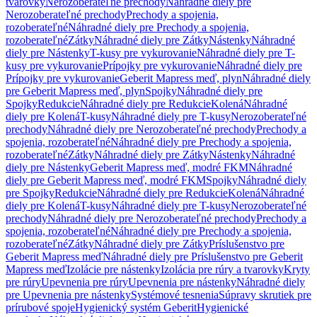
tvarovky
Nerozoberateľné prechody
Náhradné diely pre
Nerozoberateľné prechody
Prechody a spojenia,
rozoberateľné
Náhradné diely pre Prechody a spojenia,
rozoberateľné
Zátky
Náhradné diely pre Zátky
Nástenky
Náhradné
diely pre Nástenky
T-kusy pre vykurovanie
Náhradné diely pre T-
kusy pre vykurovanie
Prípojky pre vykurovanie
Náhradné diely pre
Prípojky pre vykurovanie
Geberit Mapress meď, plyn
Náhradné diely
pre Geberit Mapress meď, plyn
Spojky
Náhradné diely pre
Spojky
Redukcie
Náhradné diely pre Redukcie
Kolená
Náhradné
diely pre Kolená
T-kusy
Náhradné diely pre T-kusy
Nerozoberateľné
prechody
Náhradné diely pre Nerozoberateľné prechody
Prechody a
spojenia, rozoberateľné
Náhradné diely pre Prechody a spojenia,
rozoberateľné
Zátky
Náhradné diely pre Zátky
Nástenky
Náhradné
diely pre Nástenky
Geberit Mapress meď, modré FKM
Náhradné
diely pre Geberit Mapress meď, modré FKM
Spojky
Náhradné diely
pre Spojky
Redukcie
Náhradné diely pre Redukcie
Kolená
Náhradné
diely pre Kolená
T-kusy
Náhradné diely pre T-kusy
Nerozoberateľné
prechody
Náhradné diely pre Nerozoberateľné prechody
Prechody a
spojenia, rozoberateľné
Náhradné diely pre Prechody a spojenia,
rozoberateľné
Zátky
Náhradné diely pre Zátky
Príslušenstvo pre
Geberit Mapress meď
Náhradné diely pre Príslušenstvo pre Geberit
Mapress meď
Izolácie pre nástenky
Izolácia pre rúry a tvarovky
Kryty
pre rúry
Upevnenia pre rúry
Upevnenia pre nástenky
Náhradné diely
pre Upevnenia pre nástenky
Systémové tesnenia
Súpravy skrutiek pre
prírubové spoje
Hygienický systém Geberit
Hygienické