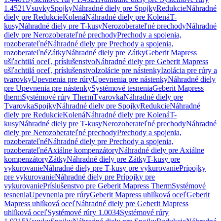
1.4521
Vsuvky
Spojky
Náhradné diely pre Spojky
Redukcie
Náhradné
diely pre Redukcie
Kolená
Náhradné diely pre Kolená
T-
kusy
Náhradné diely pre T-kusy
Nerozoberateľné prechody
Náhradné
diely pre Nerozoberateľné prechody
Prechody a spojenia,
rozoberateľné
Náhradné diely pre Prechody a spojenia,
rozoberateľné
Zátky
Náhradné diely pre Zátky
Geberit Mapress
ušľachtilá oceľ, príslušenstvo
Náhradné diely pre Geberit Mapress
ušľachtilá oceľ, príslušenstvo
Izolácie pre nástenky
Izolácia pre rúry a
tvarovky
Upevnenia pre rúry
Upevnenia pre nástenky
Náhradné diely
pre Upevnenia pre nástenky
Systémové tesnenia
Geberit Mapress
therm
Systémové rúry Therm
Tvarovka
Náhradné diely pre
Tvarovka
Spojky
Náhradné diely pre Spojky
Redukcie
Náhradné
diely pre Redukcie
Kolená
Náhradné diely pre Kolená
T-
kusy
Náhradné diely pre T-kusy
Nerozoberateľné prechody
Náhradné
diely pre Nerozoberateľné prechody
Prechody a spojenia,
rozoberateľné
Náhradné diely pre Prechody a spojenia,
rozoberateľné
Axiálne kompenzátory
Náhradné diely pre Axiálne
kompenzátory
Zátky
Náhradné diely pre Zátky
T-kusy pre
vykurovanie
Náhradné diely pre T-kusy pre vykurovanie
Prípojky
pre vykurovanie
Náhradné diely pre Prípojky pre
vykurovanie
Príslušenstvo pre Geberit Mapress Therm
Systémové
tesnenia
Upevnenia pre rúry
Geberit Mapress uhlíková oceľ
Geberit
Mapress uhlíková oceľ
Náhradné diely pre Geberit Mapress
uhlíková oceľ
Systémové rúry 1.0034
Systémové rúry