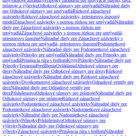
umývadlové armatúry
Prípojky zariadení pre umývacie miesto, drez,
prístroje a výlevku
Odtokové súpravy pre umývadlá
Náhradné diely
pre Odtokové súpravy pre umývadlá
Rúrkové zápachové
uzávierky
Rúrkové zápachové uzávierky, priestorovo úsporný
model
Zápachové uzávierky s nornou rúrkou pre umývadlá
Náhradné
diely pre Zápachové uzávierky s nornou rúrkou pre
umývadlá
Zápachové uzávierky s nornou rúrkou pre umývadlá,
priestorovo úsporné
Náhradné diely pre Zápachové uzávierky s
nornou rúrkou pre umývadlá, priestorovo úsporné
Podomietkové
zápachové uzávierky
Náhradné diely pre Podomietkové zápachové
uzávierky
Prípojky pre umývadlá
Náhradné diely pre Prípojky pre
umývadlá
Pripájacia rúra s hrdlom
Kryty
Prípojky
Náhradné diely pre
Prípojky
Tesnenia
Predĺženia
Ovládania
Odtokové súpravy pre
drezy
Náhradné diely pre Odtokové súpravy pre drezy
Rúrkové
zápachové uzávierky
Náhradné diely pre Rúrkové zápachové
uzávierky
Dvojkomorové zápachové uzávierky
Odpadové ventily pre
drez
Náhradné diely pre Odpadové ventily pre
drez
Príslušenstvo
Odtokové súpravy pre prístroje
Náhradné diely pre
Odtokové súpravy pre prístroje
Rúrkové zápachové
uzávierky
Podomietkové zápachové uzávierky
Náhradné diely pre
Podomietkové zápachové uzávierky
Nadomietkové zápachové
uzávierky
Náhradné diely pre Nadomietkové zápachové
uzávierky
Prípojky
Príslušenstvo
Odtokové súpravy pre
výlevky
Náhradné diely pre Odtokové súpravy pre
výlevky
Zápachové uzávierky
Pripájacia rúra s hrdlom
Náhradné