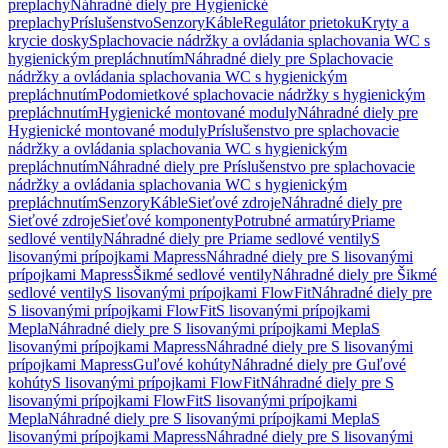
preplachy
Náhradné diely pre Hygienické
preplachy
Príslušenstvo
Senzory
Káble
Regulátor prietoku
Kryty a
krycie dosky
Splachovacie nádržky a ovládania splachovania WC s
hygienickým prepláchnutím
Náhradné diely pre Splachovacie
nádržky a ovládania splachovania WC s hygienickým
prepláchnutím
Podomietkové splachovacie nádržky s hygienickým
prepláchnutím
Hygienické montované moduly
Náhradné diely pre
Hygienické montované moduly
Príslušenstvo pre splachovacie
nádržky a ovládania splachovania WC s hygienickým
prepláchnutím
Náhradné diely pre Príslušenstvo pre splachovacie
nádržky a ovládania splachovania WC s hygienickým
prepláchnutím
Senzory
Káble
Sieťové zdroje
Náhradné diely pre
Sieťové zdroje
Sieťové komponenty
Potrubné armatúry
Priame
sedlové ventily
Náhradné diely pre Priame sedlové ventily
S
lisovanými prípojkami Mapress
Náhradné diely pre S lisovanými
prípojkami Mapress
Šikmé sedlové ventily
Náhradné diely pre Šikmé
sedlové ventily
S lisovanými prípojkami FlowFit
Náhradné diely pre
S lisovanými prípojkami FlowFit
S lisovanými prípojkami
Mepla
Náhradné diely pre S lisovanými prípojkami Mepla
S
lisovanými prípojkami Mapress
Náhradné diely pre S lisovanými
prípojkami Mapress
Guľové kohúty
Náhradné diely pre Guľové
kohúty
S lisovanými prípojkami FlowFit
Náhradné diely pre S
lisovanými prípojkami FlowFit
S lisovanými prípojkami
Mepla
Náhradné diely pre S lisovanými prípojkami Mepla
S
lisovanými prípojkami Mapress
Náhradné diely pre S lisovanými