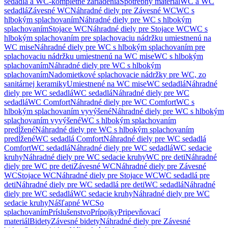
sedadlá a WC-kompletné zariadenia
Spotrebný materiál
WC a WC
sedadlá
Závesné WC
Náhradné diely pre Závesné WC
WC s
hlbokým splachovaním
Náhradné diely pre WC s hlbokým
splachovaním
Stojace WC
Náhradné diely pre Stojace WC
WC s
hlbokým splachovaním pre splachovaciu nádržku umiestnenú na
WC mise
Náhradné diely pre WC s hlbokým splachovaním pre
splachovaciu nádržku umiestnenú na WC mise
WC s hlbokým
splachovaním
Náhradné diely pre WC s hlbokým
splachovaním
Nadomietkové splachovacie nádržky pre WC, zo
sanitárnej keramiky
Umiestnené na WC mise
WC sedadlá
Náhradné
diely pre WC sedadlá
WC sedadlá
Náhradné diely pre WC
sedadlá
WC Comfort
Náhradné diely pre WC Comfort
WC s
hlbokým splachovaním vyvýšené
Náhradné diely pre WC s hlbokým
splachovaním vyvýšené
WC s hlbokým splachovaním
predĺžené
Náhradné diely pre WC s hlbokým splachovaním
predĺžené
WC sedadlá Comfort
Náhradné diely pre WC sedadlá
Comfort
WC sedadlá
Náhradné diely pre WC sedadlá
WC sedacie
kruhy
Náhradné diely pre WC sedacie kruhy
WC pre deti
Náhradné
diely pre WC pre deti
Závesné WC
Náhradné diely pre Závesné
WC
Stojace WC
Náhradné diely pre Stojace WC
WC sedadlá pre
deti
Náhradné diely pre WC sedadlá pre deti
WC sedadlá
Náhradné
diely pre WC sedadlá
WC sedacie kruhy
Náhradné diely pre WC
sedacie kruhy
Nášľapné WC
So
splachovaním
Príslušenstvo
Prípojky
Pripevňovací
materiál
Bidety
Závesné bidety
Náhradné diely pre Závesné