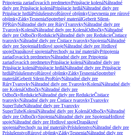
Pripojenia zariaďovacích predmetov
Pripájacie kolená
Náhradné
diely pre Pripájacie kolená
Pripájacie hrdlá
Náhradné diely pre
Pripájacie hrdlá
Príslušenstvo
Rúrové objímky
Upevnenia pre rúrové
objímky
Zátky
Tesnenia
Spotrebný materiál
Geberit Silent-
PP
Rúry
Náhradné diely pre Rúry
Tvarovky
Náhradné diely pre
Tvarovky
Kolená
Náhradné diely pre Kolená
Odbočky
Náhradné
diely pre Odbočky
Redukcie
Náhradné diely pre Redukcie
Čistiace
tvarovky
Náhradné diely pre Čistiace tvarovky
Spojenia
Náhradné
diely pre Spojenia
Hrdlové spoje
Náhradné diely pre Hrdlové
spoje
Drapákové spojenia
Prechody na iné materiály
Pripojenia
zariaďovacích predmetov
Náhradné diely pre Pripojenia
zariaďovacích predmetov
Pripájacie kolená
Náhradné diely pre
Pripájacie kolená
Pripájacie hrdlá
Náhradné diely pre Pripájacie
hrdlá
Príslušenstvo
Rúrové objímky
Zátky
Tesnenia
Spotrebný
materiál
Geberit Silent-Pro
Rúry
Náhradné diely pre
Rúry
Tvarovky
Náhradné diely pre Tvarovky
Kolená
Náhradné diely
pre Kolená
Odbočky
Náhradné diely pre
Odbočky
Redukcie
Náhradné diely pre Redukcie
Čistiace
tvarovky
Náhradné diely pre Čistiace tvarovky
Tvarovky
SuperTube
Náhradné diely pre Tvarovky
SuperTube
Kolená
Náhradné diely pre Kolená
Odbočky
Náhradné
diely pre Odbočky
Spojenia
Náhradné diely pre Spojenia
Hrdlové
spoje
Náhradné diely pre Hrdlové spoje
Drapákové
spojenia
Prechody na iné materiály
Príslušenstvo
Náhradné diely pre
Príslušenstvo
Rúrové objímky
Zátky
Tesnenia
Náhradné diely pre