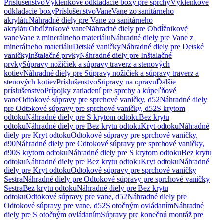
Príslušenstvo
Výklenkové odkladacie boxy pre sprchy
Výklenkové
odkladacie boxy
Príslušenstvo
Vane
Vane zo sanitárneho
akrylátu
Náhradné diely pre Vane zo sanitárneho
akrylátu
Obdĺžnikové vane
Náhradné diely pre Obdĺžnikové
vane
Vane z minerálneho materiálu
Náhradné diely pre Vane z
minerálneho materiálu
Detské vaničky
Náhradné diely pre Detské
vaničky
Inštalačné prvky
Náhradné diely pre Inštalačné
prvky
Súpravy nožičiek a súpravy traverz a stenových
kotiev
Náhradné diely pre Súpravy nožičiek a súpravy traverz a
stenových kotiev
Príslušenstvo
Súpravy na opravu
Ďalšie
príslušenstvo
Prípojky zariadení pre sprchy a kúpeľňové
vane
Odtokové súpravy pre sprchové vaničky, d52
Náhradné diely
pre Odtokové súpravy pre sprchové vaničky, d52
S krytom
odtoku
Náhradné diely pre S krytom odtoku
Bez krytu
odtoku
Náhradné diely pre Bez krytu odtoku
Kryt odtoku
Náhradné
diely pre Kryt odtoku
Odtokové súpravy pre sprchové vaničky,
d90
Náhradné diely pre Odtokové súpravy pre sprchové vaničky,
d90
S krytom odtoku
Náhradné diely pre S krytom odtoku
Bez krytu
odtoku
Náhradné diely pre Bez krytu odtoku
Kryt odtoku
Náhradné
diely pre Kryt odtoku
Odtokové súpravy pre sprchové vaničky
Sestra
Náhradné diely pre Odtokové súpravy pre sprchové vaničky
Sestra
Bez krytu odtoku
Náhradné diely pre Bez krytu
odtoku
Odtokové súpravy pre vane, d52
Náhradné diely pre
Odtokové súpravy pre vane, d52
S otočným ovládaním
Náhradné
diely pre S otočným ovládaním
Súpravy pre konečnú montáž pre