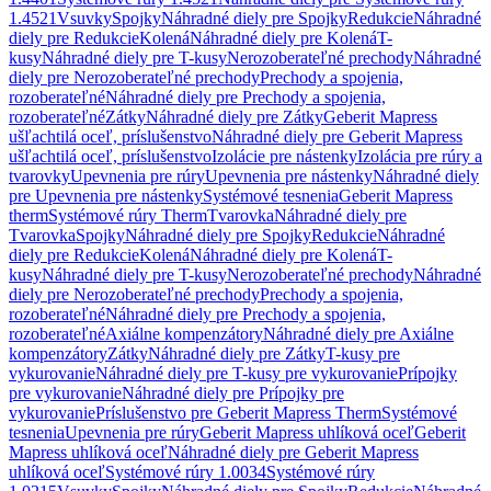
1.4521
Vsuvky
Spojky
Náhradné diely pre Spojky
Redukcie
Náhradné
diely pre Redukcie
Kolená
Náhradné diely pre Kolená
T-
kusy
Náhradné diely pre T-kusy
Nerozoberateľné prechody
Náhradné
diely pre Nerozoberateľné prechody
Prechody a spojenia,
rozoberateľné
Náhradné diely pre Prechody a spojenia,
rozoberateľné
Zátky
Náhradné diely pre Zátky
Geberit Mapress
ušľachtilá oceľ, príslušenstvo
Náhradné diely pre Geberit Mapress
ušľachtilá oceľ, príslušenstvo
Izolácie pre nástenky
Izolácia pre rúry a
tvarovky
Upevnenia pre rúry
Upevnenia pre nástenky
Náhradné diely
pre Upevnenia pre nástenky
Systémové tesnenia
Geberit Mapress
therm
Systémové rúry Therm
Tvarovka
Náhradné diely pre
Tvarovka
Spojky
Náhradné diely pre Spojky
Redukcie
Náhradné
diely pre Redukcie
Kolená
Náhradné diely pre Kolená
T-
kusy
Náhradné diely pre T-kusy
Nerozoberateľné prechody
Náhradné
diely pre Nerozoberateľné prechody
Prechody a spojenia,
rozoberateľné
Náhradné diely pre Prechody a spojenia,
rozoberateľné
Axiálne kompenzátory
Náhradné diely pre Axiálne
kompenzátory
Zátky
Náhradné diely pre Zátky
T-kusy pre
vykurovanie
Náhradné diely pre T-kusy pre vykurovanie
Prípojky
pre vykurovanie
Náhradné diely pre Prípojky pre
vykurovanie
Príslušenstvo pre Geberit Mapress Therm
Systémové
tesnenia
Upevnenia pre rúry
Geberit Mapress uhlíková oceľ
Geberit
Mapress uhlíková oceľ
Náhradné diely pre Geberit Mapress
uhlíková oceľ
Systémové rúry 1.0034
Systémové rúry