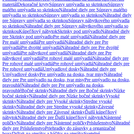
materiál
Dekoračné kryty
Súpravy umývadla so skrinkou
Súpravy
malého umývadla so skrinkou
Náhradné diely pre Súpravy malého
umývadla so skrinkou
Súpravy umývadla so skrinkou
Náhradné diely
pre Súpravy umývadla so skrinkou
Súpravy nábytkového umývadla
so skrinkou
Náhradné diely pre Súpravy nábytkového umývadla so
skrinkou
Kúpeľňový nábytok
Skrinky pod umývadlo
Náhradné diely
pre Skrinky pod umývadlo
Pre malé umývadlá
Náhradné diely pre
Pre malé umývadlá
Pre umývadlá
Náhradné diely pre Pre
umývadlá
Pre dvojité umývadlá
Náhradné diely pre Pre dvojité
umývadlá
Pre nábytkové umývadlá
Náhradné diely pre Pre
nábytkové umývadlá
Pre rohové malé umývadlá
Náhradné diely pre
Pre rohové malé umývadlá
Pre rohové umývadlá
Náhradné diely pre
Pre rohové umývadlá
Umývadlové dosky
Náhradné diely pre
Umývadlové dosky
Pre umývadlo na dosku, tvar misy
Náhradné
diely pre Pre umývadlo na dosku, tvar misy
Pre umývadlo na dosku,
pravouhlé
Náhradné diely pre Pre umývadlo na dosku,
pravouhlé
Bočné skrinky
Náhradné diely pre Bočné skrinky
Nízke
bočné skrinky
Náhradné diely pre Nízke bočné skrinky
Vysoké
skrinky
Náhradné diely pre Vysoké skrinky
Stredne vysoké
skrinky
Náhradné diely pre Stredne vysoké skrinky
Závesné
skrinky
Náhradné diely pre Závesné skrinky
Ďalší kúpeľňový
nábytok
Náhradné diely pre Ďalší kúpeľňový nábytok
Nástenné
poličky
Náhradné diely pre Nástenné poličky
Príslušenstvo
Náhradné
diely pre Príslušenstvo
Priehradky do zásuvky a organizačné
boxy
Držiak na uteráky a háčiky na uteráky
Svetelné