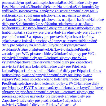
pneumatickým spúšťaním splachovania
Basic
Náhradné diely pre
Basic
Na omietku
Náhradné diely pre Na omietku
S elektronickým
spúšťaním splachovania, napájanie zo siete
Náhradné diely pre S
elektronickým spúšťaním splachovania, napájanie zo siete
S
elektronickým spúšťaním splachovania, napájanie batériou
Náhradné
diely pre S elektronickým spúšťaním splachovania, napájanie
batériou
Príslušenstvo
Náhradné diely pre Príslušenstvo
Súpravy pre
hrubú montáž a súpravy pre prestavbu
Náhradné diely pre Súpravy
pre hrubú montáž a súpravy pre prestavbu
Splachovacie rúrky,
splachovacie kolená a prechody
Súpravy na renováciu
Náhradné
diely pre Súpravy na renováciu
Krycie dosky
Integrované
ovládania
Ostatné príslušenstvo
Diaľkové ovládanie
Prípojky
zariadení pre WC, pisoáre a bidety
Odtokové súpravy pre WC a
výlevky
Náhradné diely pre Odtokové súpravy pre WC a
výlevky
Zápachové uzávierky
Náhradné diely pre Zápachové
uzávierky
Pripájacie kolená
Náhradné diely pre Pripájacie
kolená
Pripájacia rúra s hrdlom
Náhradné diely pre Pripájacia rúra s
hrdlom
Pripojovacie súpravy
Náhradné diely pre Pripojovacie
súpravy
Predĺženia splachovacieho kolena
Náhradné diely pre
Predĺženia splachovacieho kolena
Prípojky z PVC
Náhradné diely
pre Prípojky z PVC
Tesniace manžety a dekoratívne kryty
Odtokové
súpravy pre pisoáre
Náhradné diely pre Odtokové súpravy pre
pisoáre
Zápachové uzávierky pre pisoáre
Náhradné diely pre
Zápachové uzávierky pre pisoáre
Rúrkové zápachové
uzávierky
Náhradné diely pre Rúrkové zápachové