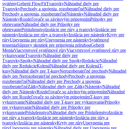
systémy
Geberit FlowFit
Tvarovky
Náhradné diely pre
Tvarovky
Prechody a spojenia, rozoberateľné
Náhradné diely pre
Prechody a spojenia, rozoberateľné
Nástenky
Náhradné diely pre
Nástenky
Rozdeľovače so závitovým pripojením
Prípojky pre
ohrievanie
Náhradné diely pre Prípojky pre
ohrievanie
Príslušenstvo
Izolácie pre rúry a tvarovky
Izolácie pre
nástenky
Izolácia pre rúry a tvarovky
Izolácia pre nástenky
Kryty pre
rúry
Upevnenia pre rúry
Upevnenia pre nástenky
Systémové
tesnenia
Súpravy skrutiek pre pripojenia prírubou
Geberit
Mepla
Viacvrstvové systémové rúry
Viacvrstvové systémové rúry pre
vykurovanie
Tvarovky
Náhradné diely pre
Tvarovky
Spojky
Náhradné diely pre Spojky
Redukcie
Náhradné
diely pre Redukcie
Kolená
Náhradné diely pre Kolená
T-
kusy
Náhradné diely pre T-kusy
Nerozoberateľné prechody
Náhradné
diely pre Nerozoberateľné prechody
Prechody a spojenia,
rozoberateľné
Náhradné diely pre Prechody a spojenia,
rozoberateľné
Zátky
Náhradné diely pre Zátky
Nástenky
Náhradné
diely pre Nástenky
Rozdeľovače so závitovým pripojením
Náhradné
diely pre Rozdeľovače so závitovým pripojením
T-kusy pre
vykurovanie
Náhradné diely pre T-kusy pre vykurovanie
Prípojky
pre vykurovanie
Náhradné diely pre Prípojky pre
vykurovanie
Príslušenstvo
Náhradné diely pre Príslušenstvo
Izolácie
pre rúry a tvarovky
Izolácie pre nástenky
Izolácia pre rúry a
tvarovky
Izolácia pre nástenky
Kryty pre rúry
Upevnenia pre
rúry
Upevnenia pre nástenky
Náhradné diely pre Upevnenia pre