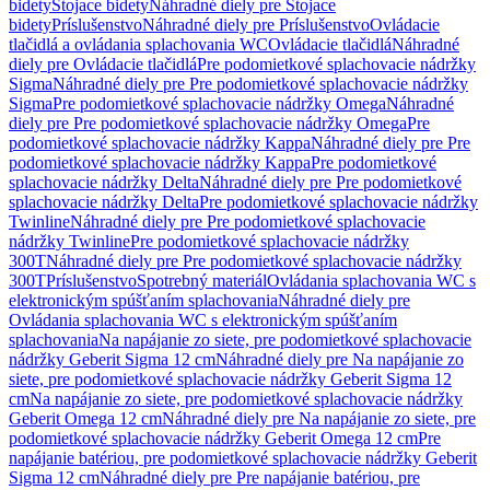
bidety
Stojace bidety
Náhradné diely pre Stojace
bidety
Príslušenstvo
Náhradné diely pre Príslušenstvo
Ovládacie
tlačidlá a ovládania splachovania WC
Ovládacie tlačidlá
Náhradné
diely pre Ovládacie tlačidlá
Pre podomietkové splachovacie nádržky
Sigma
Náhradné diely pre Pre podomietkové splachovacie nádržky
Sigma
Pre podomietkové splachovacie nádržky Omega
Náhradné
diely pre Pre podomietkové splachovacie nádržky Omega
Pre
podomietkové splachovacie nádržky Kappa
Náhradné diely pre Pre
podomietkové splachovacie nádržky Kappa
Pre podomietkové
splachovacie nádržky Delta
Náhradné diely pre Pre podomietkové
splachovacie nádržky Delta
Pre podomietkové splachovacie nádržky
Twinline
Náhradné diely pre Pre podomietkové splachovacie
nádržky Twinline
Pre podomietkové splachovacie nádržky
300T
Náhradné diely pre Pre podomietkové splachovacie nádržky
300T
Príslušenstvo
Spotrebný materiál
Ovládania splachovania WC s
elektronickým spúšťaním splachovania
Náhradné diely pre
Ovládania splachovania WC s elektronickým spúšťaním
splachovania
Na napájanie zo siete, pre podomietkové splachovacie
nádržky Geberit Sigma 12 cm
Náhradné diely pre Na napájanie zo
siete, pre podomietkové splachovacie nádržky Geberit Sigma 12
cm
Na napájanie zo siete, pre podomietkové splachovacie nádržky
Geberit Omega 12 cm
Náhradné diely pre Na napájanie zo siete, pre
podomietkové splachovacie nádržky Geberit Omega 12 cm
Pre
napájanie batériou, pre podomietkové splachovacie nádržky Geberit
Sigma 12 cm
Náhradné diely pre Pre napájanie batériou, pre