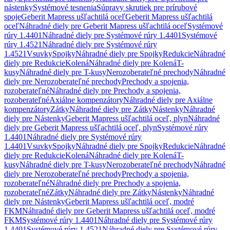
nástenky
Systémové tesnenia
Súpravy skrutiek pre prírubové
spoje
Geberit Mapress ušľachtilá oceľ
Geberit Mapress ušľachtilá
oceľ
Náhradné diely pre Geberit Mapress ušľachtilá oceľ
Systémové
rúry 1.4401
Náhradné diely pre Systémové rúry 1.4401
Systémové
rúry 1.4521
Náhradné diely pre Systémové rúry
1.4521
Vsuvky
Spojky
Náhradné diely pre Spojky
Redukcie
Náhradné
diely pre Redukcie
Kolená
Náhradné diely pre Kolená
T-
kusy
Náhradné diely pre T-kusy
Nerozoberateľné prechody
Náhradné
diely pre Nerozoberateľné prechody
Prechody a spojenia,
rozoberateľné
Náhradné diely pre Prechody a spojenia,
rozoberateľné
Axiálne kompenzátory
Náhradné diely pre Axiálne
kompenzátory
Zátky
Náhradné diely pre Zátky
Nástenky
Náhradné
diely pre Nástenky
Geberit Mapress ušľachtilá oceľ, plyn
Náhradné
diely pre Geberit Mapress ušľachtilá oceľ, plyn
Systémové rúry
1.4401
Náhradné diely pre Systémové rúry
1.4401
Vsuvky
Spojky
Náhradné diely pre Spojky
Redukcie
Náhradné
diely pre Redukcie
Kolená
Náhradné diely pre Kolená
T-
kusy
Náhradné diely pre T-kusy
Nerozoberateľné prechody
Náhradné
diely pre Nerozoberateľné prechody
Prechody a spojenia,
rozoberateľné
Náhradné diely pre Prechody a spojenia,
rozoberateľné
Zátky
Náhradné diely pre Zátky
Nástenky
Náhradné
diely pre Nástenky
Geberit Mapress ušľachtilá oceľ, modré
FKM
Náhradné diely pre Geberit Mapress ušľachtilá oceľ, modré
FKM
Systémové rúry 1.4401
Náhradné diely pre Systémové rúry
1.4401
Systémové rúry 1.4521
Náhradné diely pre Systémové rúry