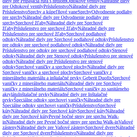
diely pre Pripájacia rúra s hrdlom
Odtokové ventily
Náhradné diely
pre Odtokové ventily
Príslušenstvo
Náhradné diely pre
Príslušenstvo
Sprchy a kúpeľňové vane
Sprchy
Odvodnenie podlahy
pre sprchy
Náhradné diely pre Odvodnenie podlahy pre
sprchy
Sprchové žľaby
Náhradné diely pre Sprchové
žľaby
Príslušenstvo pre sprchové žľaby
Náhradné diely pre
Príslušenstvo pre sprchové žľaby
Sprchové podlahové
odtoky
Náhradné diely pre Sprchové podlahové odtoky
Príslušenstvo
pre odtoky pre sprchové podlahové odtoky
Náhradné diely pre
Príslušenstvo pre odtoky pre sprchové podlahové odtoky
Stenové
odtoky
Náhradné diely pre Stenové odtoky
Príslušenstvo pre stenové
odtoky
Náhradné diely pre Príslušenstvo pre stenové
odtoky
Sprchové vaničky a sprchové plochy
Náhradné diely pre
Sprchové vaničky a sprchové plochy
Sprchové vaničky z
minerálneho materiálu a inštalačné prvky Geberit Duofix
Sprchové
vaničky z minerálneho materiálu
Náhradné diely pre Sprchové
vaničky z minerálneho materiálu
Sprchové vaničky zo sanitárneho
akrylátu
Inštalačné prvky
Náhradné diely pre Inštalačné
prvky
Špeciálne odtoky sprchovej vaničky
Náhradné diely pre
Špeciálne odtoky sprchovej vaničky
Príslušenstvo
Sprchové
kúty
Náhradné diely pre Sprchové kúty
Sprchové kúty
Náhradné
diely pre Sprchové kúty
Pevné bočné steny pre sprchu Walk-
in
Náhradné diely pre Pevné bočné steny pre sprchu Walk-in
Vaňové
zásteny
Náhradné diely pre Vaňové zásteny
Sprchové dvere
Náhradné
diely pre Sprchové dvere
Príslušenstvo
Náhradné diely pre