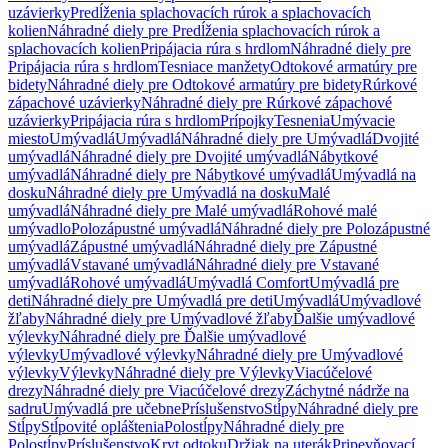
uzávierky
Predĺženia splachovacích rúrok a splachovacích
kolien
Náhradné diely pre Predĺženia splachovacích rúrok a
splachovacích kolien
Pripájacia rúra s hrdlom
Náhradné diely pre
Pripájacia rúra s hrdlom
Tesniace manžety
Odtokové armatúry pre
bidety
Náhradné diely pre Odtokové armatúry pre bidety
Rúrkové
zápachové uzávierky
Náhradné diely pre Rúrkové zápachové
uzávierky
Pripájacia rúra s hrdlom
Prípojky
Tesnenia
Umývacie
miesto
Umývadlá
Umývadlá
Náhradné diely pre Umývadlá
Dvojité
umývadlá
Náhradné diely pre Dvojité umývadlá
Nábytkové
umývadlá
Náhradné diely pre Nábytkové umývadlá
Umývadlá na
dosku
Náhradné diely pre Umývadlá na dosku
Malé
umývadlá
Náhradné diely pre Malé umývadlá
Rohové malé
umývadlo
Polozápustné umývadlá
Náhradné diely pre Polozápustné
umývadlá
Zápustné umývadlá
Náhradné diely pre Zápustné
umývadlá
Vstavané umývadlá
Náhradné diely pre Vstavané
umývadlá
Rohové umývadlá
Umývadlá Comfort
Umývadlá pre
deti
Náhradné diely pre Umývadlá pre deti
Umývadlá
Umývadlové
žľaby
Náhradné diely pre Umývadlové žľaby
Ďalšie umývadlové
výlevky
Náhradné diely pre Ďalšie umývadlové
výlevky
Umývadlové výlevky
Náhradné diely pre Umývadlové
výlevky
Výlevky
Náhradné diely pre Výlevky
Viacúčelové
drezy
Náhradné diely pre Viacúčelové drezy
Záchytné nádrže na
sadru
Umývadlá pre učebne
Príslušenstvo
Stĺpy
Náhradné diely pre
Stĺpy
Stĺpovité opláštenia
Polostĺpy
Náhradné diely pre
Polostĺpy
Príslušenstvo
Kryt odtoku
Držiak na uterák
Pripevňovací