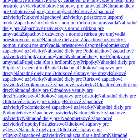
umývadlové armatúry
Prípojky zariadení pre umývacie miesto, drez,
prístroje a výlevku
Odtokové súpravy pre umývadlá
Náhradné diely
pre Odtokové súpravy pre umývadlá
Rúrkové zápachové
uzávierky
Rúrkové zápachové uzávierky, priestorovo úsporný
model
Zápachové uzávierky s nornou rúrkou pre umývadlá
Náhradné
diely pre Zápachové uzávierky s nornou rúrkou pre
umývadlá
Zápachové uzávierky s nornou rúrkou pre umývadlá,
priestorovo úsporné
Náhradné diely pre Zápachové uzávierky s
nornou rúrkou pre umývadlá, priestorovo úsporné
Podomietkové
zápachové uzávierky
Náhradné diely pre Podomietkové zápachové
uzávierky
Prípojky pre umývadlá
Náhradné diely pre Prípojky pre
umývadlá
Pripájacia rúra s hrdlom
Kryty
Prípojky
Náhradné diely pre
Prípojky
Tesnenia
Predĺženia
Ovládania
Odtokové súpravy pre
drezy
Náhradné diely pre Odtokové súpravy pre drezy
Rúrkové
zápachové uzávierky
Náhradné diely pre Rúrkové zápachové
uzávierky
Dvojkomorové zápachové uzávierky
Odpadové ventily pre
drez
Náhradné diely pre Odpadové ventily pre
drez
Príslušenstvo
Odtokové súpravy pre prístroje
Náhradné diely pre
Odtokové súpravy pre prístroje
Rúrkové zápachové
uzávierky
Podomietkové zápachové uzávierky
Náhradné diely pre
Podomietkové zápachové uzávierky
Nadomietkové zápachové
uzávierky
Náhradné diely pre Nadomietkové zápachové
uzávierky
Prípojky
Príslušenstvo
Odtokové súpravy pre
výlevky
Náhradné diely pre Odtokové súpravy pre
výlevky
Zápachové uzávierky
Pripájacia rúra s hrdlom
Náhradné