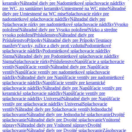
keramiky
Náhradné diely pre Nadomietkové splachovacie nádržky
pre WC, zo sanitárnej keramiky
Umiestnené na WC mise
Náhradné
diely pre Umiestnené na WC mise
Splachovacie rúrky pre
nadomietkové splachovacie nádržky
Náhradné diely pre
Splachovacie rúrky pre nadomietkové splachovacie nádržky
Vysoko
položené
Náhradné diely pre Vysoko položené
Nízko a stredne
vysoko položené
Príslušenstvo
Náhradné diely pre
Príslušenstvo
Prípojky
Náhradné diely pre Prípojky
Tesniace
manžety
Vsuvky, ružice a diely proti vzdutiu
Podomietkové
splachovacie nádržky
Podomietkové splachovacie nádržky
Sigma
Náhradné diely pre Podomietkové splachovacie nádržky
Sigma
Splachovacie rúrky
Príslušenstvo
Napúšťacie a splachovacie
ventily
Napúšťacie ventily
Náhradné diely pre Napúšťacie
ventily
Napúšťacie ventily pre nadomietkové splachovacie
nádržky
Náhradné diely pre Napúšťacie ventily pre nadomietkové
splachovacie nádržky
Napúšťacie ventily pre keramické
splachovacie nádržky
Náhradné diely pre Napúšťacie ventily pre
keramické splachovacie nádržky
Napúšťacie ventily pre
splachovacie nádržky Universal
Náhradné diely pre Napúšťacie
ventily pre splachovacie nádržky Universal
Splachovacie
ventily
Náhradné diely pre Splachovacie ventily
Jednoduché
splachovanie
Náhradné diely pre Jednoduché splachovanie
Dvojité
splachovanie
Náhradné diely pre Dvojité splachovanie
Vnútorné
súpravy
Náhradné diely pre Vnútorné súpravy
Dvojité
splachovanie
Náhradné diely pre Dvojité splachovanie
Zásobovacie