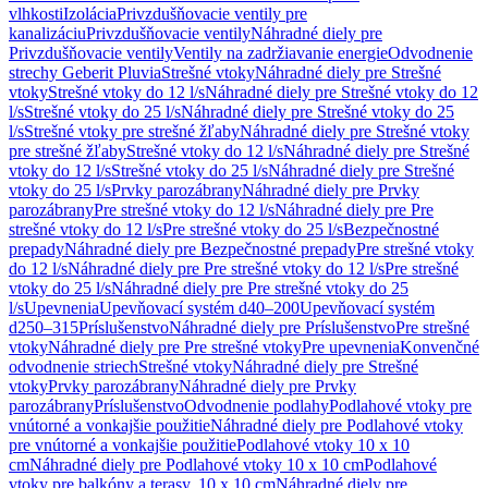
vlhkosti
Izolácia
Privzdušňovacie ventily pre
kanalizáciu
Privzdušňovacie ventily
Náhradné diely pre
Privzdušňovacie ventily
Ventily na zadržiavanie energie
Odvodnenie
strechy Geberit Pluvia
Strešné vtoky
Náhradné diely pre Strešné
vtoky
Strešné vtoky do 12 l/s
Náhradné diely pre Strešné vtoky do 12
l/s
Strešné vtoky do 25 l/s
Náhradné diely pre Strešné vtoky do 25
l/s
Strešné vtoky pre strešné žľaby
Náhradné diely pre Strešné vtoky
pre strešné žľaby
Strešné vtoky do 12 l/s
Náhradné diely pre Strešné
vtoky do 12 l/s
Strešné vtoky do 25 l/s
Náhradné diely pre Strešné
vtoky do 25 l/s
Prvky parozábrany
Náhradné diely pre Prvky
parozábrany
Pre strešné vtoky do 12 l/s
Náhradné diely pre Pre
strešné vtoky do 12 l/s
Pre strešné vtoky do 25 l/s
Bezpečnostné
prepady
Náhradné diely pre Bezpečnostné prepady
Pre strešné vtoky
do 12 l/s
Náhradné diely pre Pre strešné vtoky do 12 l/s
Pre strešné
vtoky do 25 l/s
Náhradné diely pre Pre strešné vtoky do 25
l/s
Upevnenia
Upevňovací systém d40–200
Upevňovací systém
d250–315
Príslušenstvo
Náhradné diely pre Príslušenstvo
Pre strešné
vtoky
Náhradné diely pre Pre strešné vtoky
Pre upevnenia
Konvenčné
odvodnenie striech
Strešné vtoky
Náhradné diely pre Strešné
vtoky
Prvky parozábrany
Náhradné diely pre Prvky
parozábrany
Príslušenstvo
Odvodnenie podlahy
Podlahové vtoky pre
vnútorné a vonkajšie použitie
Náhradné diely pre Podlahové vtoky
pre vnútorné a vonkajšie použitie
Podlahové vtoky 10 x 10
cm
Náhradné diely pre Podlahové vtoky 10 x 10 cm
Podlahové
vtoky pre balkóny a terasy, 10 x 10 cm
Náhradné diely pre