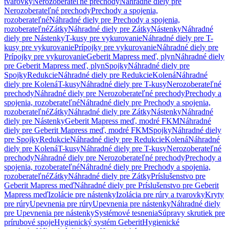
tvarovky
Nerozoberateľné prechody
Náhradné diely pre
Nerozoberateľné prechody
Prechody a spojenia,
rozoberateľné
Náhradné diely pre Prechody a spojenia,
rozoberateľné
Zátky
Náhradné diely pre Zátky
Nástenky
Náhradné
diely pre Nástenky
T-kusy pre vykurovanie
Náhradné diely pre T-
kusy pre vykurovanie
Prípojky pre vykurovanie
Náhradné diely pre
Prípojky pre vykurovanie
Geberit Mapress meď, plyn
Náhradné diely
pre Geberit Mapress meď, plyn
Spojky
Náhradné diely pre
Spojky
Redukcie
Náhradné diely pre Redukcie
Kolená
Náhradné
diely pre Kolená
T-kusy
Náhradné diely pre T-kusy
Nerozoberateľné
prechody
Náhradné diely pre Nerozoberateľné prechody
Prechody a
spojenia, rozoberateľné
Náhradné diely pre Prechody a spojenia,
rozoberateľné
Zátky
Náhradné diely pre Zátky
Nástenky
Náhradné
diely pre Nástenky
Geberit Mapress meď, modré FKM
Náhradné
diely pre Geberit Mapress meď, modré FKM
Spojky
Náhradné diely
pre Spojky
Redukcie
Náhradné diely pre Redukcie
Kolená
Náhradné
diely pre Kolená
T-kusy
Náhradné diely pre T-kusy
Nerozoberateľné
prechody
Náhradné diely pre Nerozoberateľné prechody
Prechody a
spojenia, rozoberateľné
Náhradné diely pre Prechody a spojenia,
rozoberateľné
Zátky
Náhradné diely pre Zátky
Príslušenstvo pre
Geberit Mapress meď
Náhradné diely pre Príslušenstvo pre Geberit
Mapress meď
Izolácie pre nástenky
Izolácia pre rúry a tvarovky
Kryty
pre rúry
Upevnenia pre rúry
Upevnenia pre nástenky
Náhradné diely
pre Upevnenia pre nástenky
Systémové tesnenia
Súpravy skrutiek pre
prírubové spoje
Hygienický systém Geberit
Hygienické