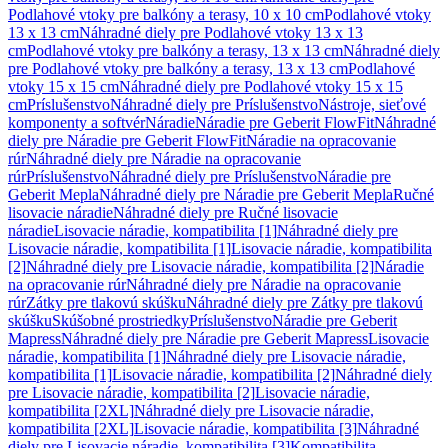
Podlahové vtoky pre balkóny a terasy, 10 x 10 cm
Podlahové vtoky
13 x 13 cm
Náhradné diely pre Podlahové vtoky 13 x 13
cm
Podlahové vtoky pre balkóny a terasy, 13 x 13 cm
Náhradné diely
pre Podlahové vtoky pre balkóny a terasy, 13 x 13 cm
Podlahové
vtoky 15 x 15 cm
Náhradné diely pre Podlahové vtoky 15 x 15
cm
Príslušenstvo
Náhradné diely pre Príslušenstvo
Nástroje, sieťové
komponenty a softvér
Náradie
Náradie pre Geberit FlowFit
Náhradné
diely pre Náradie pre Geberit FlowFit
Náradie na opracovanie
rúr
Náhradné diely pre Náradie na opracovanie
rúr
Príslušenstvo
Náhradné diely pre Príslušenstvo
Náradie pre
Geberit Mepla
Náhradné diely pre Náradie pre Geberit Mepla
Ručné
lisovacie náradie
Náhradné diely pre Ručné lisovacie
náradie
Lisovacie náradie, kompatibilita [1]
Náhradné diely pre
Lisovacie náradie, kompatibilita [1]
Lisovacie náradie, kompatibilita
[2]
Náhradné diely pre Lisovacie náradie, kompatibilita [2]
Náradie
na opracovanie rúr
Náhradné diely pre Náradie na opracovanie
rúr
Zátky pre tlakovú skúšku
Náhradné diely pre Zátky pre tlakovú
skúšku
Skúšobné prostriedky
Príslušenstvo
Náradie pre Geberit
Mapress
Náhradné diely pre Náradie pre Geberit Mapress
Lisovacie
náradie, kompatibilita [1]
Náhradné diely pre Lisovacie náradie,
kompatibilita [1]
Lisovacie náradie, kompatibilita [2]
Náhradné diely
pre Lisovacie náradie, kompatibilita [2]
Lisovacie náradie,
kompatibilita [2XL]
Náhradné diely pre Lisovacie náradie,
kompatibilita [2XL]
Lisovacie náradie, kompatibilita [3]
Náhradné
diely pre Lisovacie náradie, kompatibilita [3]
Kompatibilita