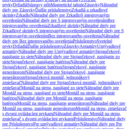
prvky
Držadlá
Súpravy nôh
Magnetické tabule
Zásuvky
Náhradné
diely pre Zásuvky
Ďalšie príslušenstvo
Zrkadlá a zrkadlové
skrinky
Zrkadlo
Náhradné diely pre Zrkadlo
S integrovaným
osvetlením
Náhradné diely pre S integrovaným osvetlením
Bez
integrovaného osvetlenia
Zrkadlové skrinky
Náhradné diely pre
Zrkadlové skrinky
S integrovaným osvetlením
Náhradné diely pre S
integrovaným osvetlením
Bez integrovaného osvetlenia
Náhradné
diely pre Bez integrovaného osvetlenia
Príslušenstvo
Svetelné
prvky
Držadlá
Ďalšie príslušenstvo
Zásuvky
Armatúry
Umývadlové
armatúry
Náhradné diely pre Umývadlové armatúry
Stojančekové,
napájanie zo siete
Náhradné diely pre Stojančekové, napájanie zo
siete
Stojančekové, napájanie batériou
Náhradné diely pre
Stojančekové, napájanie batériou
Stojančekové, napájanie
generátorom
Náhradné diely pre Stojančekové, napájanie
generátorom
Stojančeková montáž, jednopákový
zmiešavač
Náhradné diely pre Stojančeková montáž, jednopákový
zmiešavač
Montáž na stenu, napájané zo siete
Náhradné diely pre
Montáž na stenu, napájané zo siete
Montáž na stenu, napájanie
batériou
Náhradné diely pre Montáž na stenu, napájanie
batériou
Montáž na stenu, napájanie generátorom
Náhradné diely pre
Montáž na stenu, napájanie generátorom
Montáž na stenu, zmiešavač
s dvomi ovládacími prvkami
Náhradné diely pre Montáž na stenu,
zmiešavač s dvomi ovládacími prvkami
Príslušenstvo
Náhradné diely
pre Príslušenstvo
Pre umývadlové armatúry
Náhradné diely pre Pre