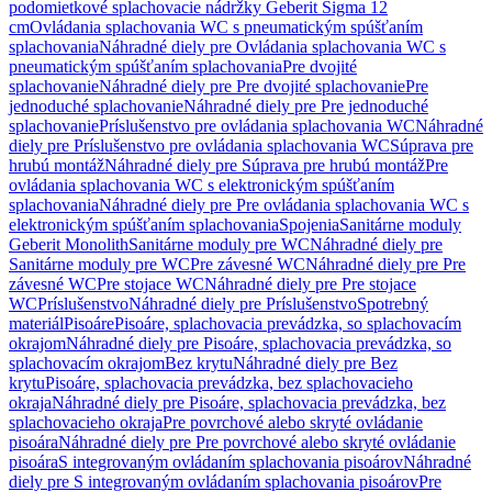
podomietkové splachovacie nádržky Geberit Sigma 12
cm
Ovládania splachovania WC s pneumatickým spúšťaním
splachovania
Náhradné diely pre Ovládania splachovania WC s
pneumatickým spúšťaním splachovania
Pre dvojité
splachovanie
Náhradné diely pre Pre dvojité splachovanie
Pre
jednoduché splachovanie
Náhradné diely pre Pre jednoduché
splachovanie
Príslušenstvo pre ovládania splachovania WC
Náhradné
diely pre Príslušenstvo pre ovládania splachovania WC
Súprava pre
hrubú montáž
Náhradné diely pre Súprava pre hrubú montáž
Pre
ovládania splachovania WC s elektronickým spúšťaním
splachovania
Náhradné diely pre Pre ovládania splachovania WC s
elektronickým spúšťaním splachovania
Spojenia
Sanitárne moduly
Geberit Monolith
Sanitárne moduly pre WC
Náhradné diely pre
Sanitárne moduly pre WC
Pre závesné WC
Náhradné diely pre Pre
závesné WC
Pre stojace WC
Náhradné diely pre Pre stojace
WC
Príslušenstvo
Náhradné diely pre Príslušenstvo
Spotrebný
materiál
Pisoáre
Pisoáre, splachovacia prevádzka, so splachovacím
okrajom
Náhradné diely pre Pisoáre, splachovacia prevádzka, so
splachovacím okrajom
Bez krytu
Náhradné diely pre Bez
krytu
Pisoáre, splachovacia prevádzka, bez splachovacieho
okraja
Náhradné diely pre Pisoáre, splachovacia prevádzka, bez
splachovacieho okraja
Pre povrchové alebo skryté ovládanie
pisoára
Náhradné diely pre Pre povrchové alebo skryté ovládanie
pisoára
S integrovaným ovládaním splachovania pisoárov
Náhradné
diely pre S integrovaným ovládaním splachovania pisoárov
Pre