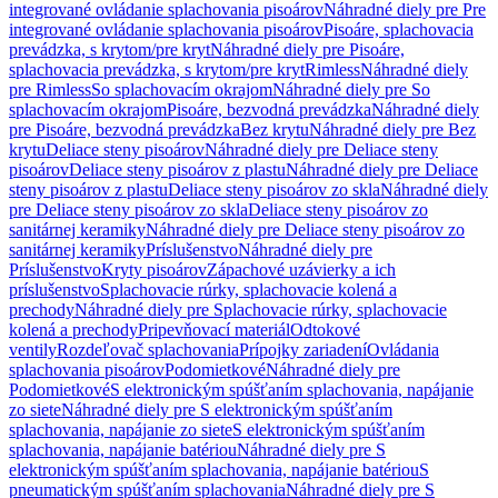
integrované ovládanie splachovania pisoárov
Náhradné diely pre Pre
integrované ovládanie splachovania pisoárov
Pisoáre, splachovacia
prevádzka, s krytom/pre kryt
Náhradné diely pre Pisoáre,
splachovacia prevádzka, s krytom/pre kryt
Rimless
Náhradné diely
pre Rimless
So splachovacím okrajom
Náhradné diely pre So
splachovacím okrajom
Pisoáre, bezvodná prevádzka
Náhradné diely
pre Pisoáre, bezvodná prevádzka
Bez krytu
Náhradné diely pre Bez
krytu
Deliace steny pisoárov
Náhradné diely pre Deliace steny
pisoárov
Deliace steny pisoárov z plastu
Náhradné diely pre Deliace
steny pisoárov z plastu
Deliace steny pisoárov zo skla
Náhradné diely
pre Deliace steny pisoárov zo skla
Deliace steny pisoárov zo
sanitárnej keramiky
Náhradné diely pre Deliace steny pisoárov zo
sanitárnej keramiky
Príslušenstvo
Náhradné diely pre
Príslušenstvo
Kryty pisoárov
Zápachové uzávierky a ich
príslušenstvo
Splachovacie rúrky, splachovacie kolená a
prechody
Náhradné diely pre Splachovacie rúrky, splachovacie
kolená a prechody
Pripevňovací materiál
Odtokové
ventily
Rozdeľovač splachovania
Prípojky zariadení
Ovládania
splachovania pisoárov
Podomietkové
Náhradné diely pre
Podomietkové
S elektronickým spúšťaním splachovania, napájanie
zo siete
Náhradné diely pre S elektronickým spúšťaním
splachovania, napájanie zo siete
S elektronickým spúšťaním
splachovania, napájanie batériou
Náhradné diely pre S
elektronickým spúšťaním splachovania, napájanie batériou
S
pneumatickým spúšťaním splachovania
Náhradné diely pre S