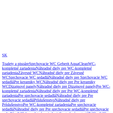
SK
Toalety a pisoáre
Sprchovacie WC Geberit AquaClean
WC-
kompletné zariadenia
Náhradné diely pre WC-kompletné
zariadenia
Závesné WC
Náhradné diely pre Závesné
WC
Sprchovacie WC sedadlá
Náhradné diely pre Sprchovacie WC
sedadlá
Pre keramiky WC
Náhradné diely pre Pre keramiky
WC
Dizajnové panely
Náhradné diely pre Dizajnové panely
Pre WC-
kompletné zariadenia
Náhradné diely pre Pre WC-kompletné
zariadenia
Pre sprchovacie sedadlá
Náhradné diely pre Pre
sprchovacie sedadlá
Príslušenstvo
Náhradné diely pre
Príslušenstvo
Pre WC-kompletné zariadenia
Pre sprchovacie
sedadlá
Náhradné diely pre Pre sprchovacie sedadlá
Pre sprchovacie