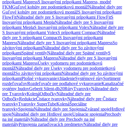
prípojkami Mapress
S lisovanými prípojkami Mapress, modré
FKM
Guľové kohúty pre podomietkovú montáž
Náhradné diely pre
Guľové kohúty pre podomietkovú montáž
S lisovanými prípojkami
FlowFit
Náhradné diely pre S lisovanými prípojkami FlowFit
S
lisovanými prípojkami Mepla
Náhradné diely pre S lisovanými
prípojkami Mepla
S lisovanými prípojkami Volex
Náhradné diely pre
S lisovanými prípojkami Volex
S prípojkami Compact
Náhradné
diely pre S prípojkami Compact
S lisovanými prípojkami
Mapress
Náhradné diely pre S lisovanými prípojkami Mapress
So
závitovými prípojkami
Náhradné diely pre So závitovými
prípojkami
Spätné ventily
Náhradné diely pre Spätné ventily
S
lisovanými prípojkami Mapress
Náhradné diely pre S lisovanými
prípojkami Mapress
Úseky vodomeru pre podomietkovú
montáž
Náhradné diely pre Úseky vodomeru pre podomietkovú
montáž
So závitovými prípojkami
Náhradné diely pre So závitovými
prípojkami
Plošné vykurovanie/chladenie
Systémové rúry
Sortiment
rozdeľovačov
Rozdeľovače pre podlahové vykurovanie
Kanalizačné
systémy budov
Geberit Silent-db20
Rúry
Tvarovky
Náhradné diely
pre Tvarovky
Kolená
Odbočky
Náhradné diely pre
Odbočky
Redukcie
Čistiace tvarovky
Náhradné diely pre Čistiace
tvarovky
Tvarovky SuperTube
Kolená
Špeciálne
tvarovky
Spojenia
Náhradné diely pre Spojenia
Zvárané spoje
Hrdlové
spoje
Náhradné diely pre Hrdlové spoje
Upínacie spojenia
Prechody
na iné materiály
Náhradné diely pre Prechody na iné
materiály
Pripojenia zariaďovacích predmetov
Náhradné diely pre