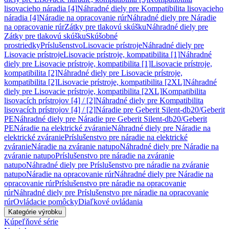
lisovacieho náradia [4]
Náhradné diely pre Kompatibilita lisovacieho
náradia [4]
Náradie na opracovanie rúr
Náhradné diely pre Náradie
na opracovanie rúr
Zátky pre tlakovú skúšku
Náhradné diely pre
Zátky pre tlakovú skúšku
Skúšobné
prostriedky
Príslušenstvo
Lisovacie prístroje
Náhradné diely pre
Lisovacie prístroje
Lisovacie prístroje, kompatibilita [1]
Náhradné
diely pre Lisovacie prístroje, kompatibilita [1]
Lisovacie prístroje,
kompatibilita [2]
Náhradné diely pre Lisovacie prístroje,
kompatibilita [2]
Lisovacie prístroje, kompatibilita [2XL]
Náhradné
diely pre Lisovacie prístroje, kompatibilita [2XL]
Kompatibilita
lisovacích prístrojov [4] / [2]
Náhradné diely pre Kompatibilita
lisovacích prístrojov [4] / [2]
Náradie pre Geberit Silent-db20/Geberit
PE
Náhradné diely pre Náradie pre Geberit Silent-db20/Geberit
PE
Náradie na elektrické zváranie
Náhradné diely pre Náradie na
elektrické zváranie
Príslušenstvo pre náradie na elektrické
zváranie
Náradie na zváranie natupo
Náhradné diely pre Náradie na
zváranie natupo
Príslušenstvo pre náradie na zváranie
natupo
Náhradné diely pre Príslušenstvo pre náradie na zváranie
natupo
Náradie na opracovanie rúr
Náhradné diely pre Náradie na
opracovanie rúr
Príslušenstvo pre náradie na opracovanie
rúr
Náhradné diely pre Príslušenstvo pre náradie na opracovanie
rúr
Ovládacie pomôcky
Diaľkové ovládania
Kategórie výrobku
Kúpeľňové série