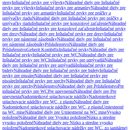
steny
Inštalačné prvky pre výlevky
Náhradné diely pre Inštalačné
prvky pre výlevky
Inštalačné prvky pre armatúry
Náhradné diely pre
Inštalačné prvky pre armatúry
Inštalačné prvky pre práčky a
umývačky riadu
Náhradné diely pre Inštalačné prvky pre práčky a
umývačky riadu
Inštalačné prvky pre konzolové zaťaženie
Náhradné
diely pre Inštalačné prvky pre konzolové zaťaženie
Inštalačné prvky
pre drezy
Náhradné diely pre Inštalačné prvky pre drezy
Inštalačné
prvky pre nástenné zásobníky
Náhradné diely pre Inštalačné prvky
pre nástenné zásobníky
Príslušenstvo
Náhradné diely pre
Príslušenstvo
Geberit Kombifix
Inštalačné prvky
Náhradné diely pre
Inštalačné prvky
Inštalačné prvky pre WC
Náhradné diely pre
Inštalačné prvky pre WC
Inštalačné prvky pre umývadlá
Náhradné
diely pre Inštalačné prvky pre umývadlá
Inštalačné prvky pre
bidety
Náhradné diely pre Inštalačné prvky pre bidety
Inštalačné
prvky pre pisoáre
Náhradné diely pre Inštalačné prvky pre
pisoáre
Inštalačné prvky pre sprchy
Náhradné diely pre Inštalačné
prvky pre sprchy
Príslušenstvo
Náhradné diely pre Príslušenstvo
Pre
inštalačné prvky pre WC
Pre upevnenia
Náhradné diely pre Pre
upevnenia
Nadomietkové splachovacie nádržky
Nadomietkové
splachovacie nádržky pre WC, z plastu
Náhradné diely pre
Nadomietkové splachovacie nádržky pre WC, z plastu
Umiestnené
na WC mise
Náhradné diely pre Umiestnené na WC mise
Vysoko
položené
Náhradné diely pre Vysoko položené
Nízko a stredne
vysoko položené
Náhradné diely pre Nízko a stredne vysoko
položené
Nadomietkové splachovacie nádržky pre WC, zo sanitárnej