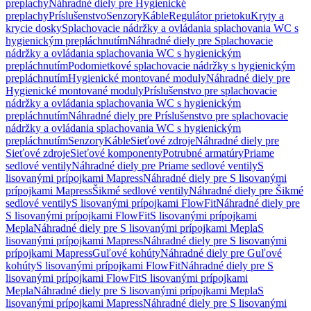
preplachy
Náhradné diely pre Hygienické
preplachy
Príslušenstvo
Senzory
Káble
Regulátor prietoku
Kryty a
krycie dosky
Splachovacie nádržky a ovládania splachovania WC s
hygienickým prepláchnutím
Náhradné diely pre Splachovacie
nádržky a ovládania splachovania WC s hygienickým
prepláchnutím
Podomietkové splachovacie nádržky s hygienickým
prepláchnutím
Hygienické montované moduly
Náhradné diely pre
Hygienické montované moduly
Príslušenstvo pre splachovacie
nádržky a ovládania splachovania WC s hygienickým
prepláchnutím
Náhradné diely pre Príslušenstvo pre splachovacie
nádržky a ovládania splachovania WC s hygienickým
prepláchnutím
Senzory
Káble
Sieťové zdroje
Náhradné diely pre
Sieťové zdroje
Sieťové komponenty
Potrubné armatúry
Priame
sedlové ventily
Náhradné diely pre Priame sedlové ventily
S
lisovanými prípojkami Mapress
Náhradné diely pre S lisovanými
prípojkami Mapress
Šikmé sedlové ventily
Náhradné diely pre Šikmé
sedlové ventily
S lisovanými prípojkami FlowFit
Náhradné diely pre
S lisovanými prípojkami FlowFit
S lisovanými prípojkami
Mepla
Náhradné diely pre S lisovanými prípojkami Mepla
S
lisovanými prípojkami Mapress
Náhradné diely pre S lisovanými
prípojkami Mapress
Guľové kohúty
Náhradné diely pre Guľové
kohúty
S lisovanými prípojkami FlowFit
Náhradné diely pre S
lisovanými prípojkami FlowFit
S lisovanými prípojkami
Mepla
Náhradné diely pre S lisovanými prípojkami Mepla
S
lisovanými prípojkami Mapress
Náhradné diely pre S lisovanými