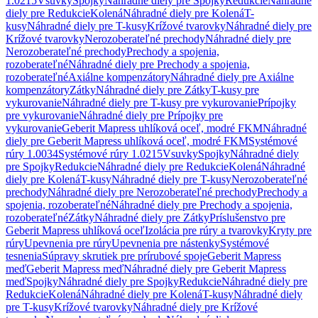
1.0215
Vsuvky
Spojky
Náhradné diely pre Spojky
Redukcie
Náhradné
diely pre Redukcie
Kolená
Náhradné diely pre Kolená
T-
kusy
Náhradné diely pre T-kusy
Krížové tvarovky
Náhradné diely pre
Krížové tvarovky
Nerozoberateľné prechody
Náhradné diely pre
Nerozoberateľné prechody
Prechody a spojenia,
rozoberateľné
Náhradné diely pre Prechody a spojenia,
rozoberateľné
Axiálne kompenzátory
Náhradné diely pre Axiálne
kompenzátory
Zátky
Náhradné diely pre Zátky
T-kusy pre
vykurovanie
Náhradné diely pre T-kusy pre vykurovanie
Prípojky
pre vykurovanie
Náhradné diely pre Prípojky pre
vykurovanie
Geberit Mapress uhlíková oceľ, modré FKM
Náhradné
diely pre Geberit Mapress uhlíková oceľ, modré FKM
Systémové
rúry 1.0034
Systémové rúry 1.0215
Vsuvky
Spojky
Náhradné diely
pre Spojky
Redukcie
Náhradné diely pre Redukcie
Kolená
Náhradné
diely pre Kolená
T-kusy
Náhradné diely pre T-kusy
Nerozoberateľné
prechody
Náhradné diely pre Nerozoberateľné prechody
Prechody a
spojenia, rozoberateľné
Náhradné diely pre Prechody a spojenia,
rozoberateľné
Zátky
Náhradné diely pre Zátky
Príslušenstvo pre
Geberit Mapress uhlíková oceľ
Izolácia pre rúry a tvarovky
Kryty pre
rúry
Upevnenia pre rúry
Upevnenia pre nástenky
Systémové
tesnenia
Súpravy skrutiek pre prírubové spoje
Geberit Mapress
meď
Geberit Mapress meď
Náhradné diely pre Geberit Mapress
meď
Spojky
Náhradné diely pre Spojky
Redukcie
Náhradné diely pre
Redukcie
Kolená
Náhradné diely pre Kolená
T-kusy
Náhradné diely
pre T-kusy
Krížové tvarovky
Náhradné diely pre Krížové