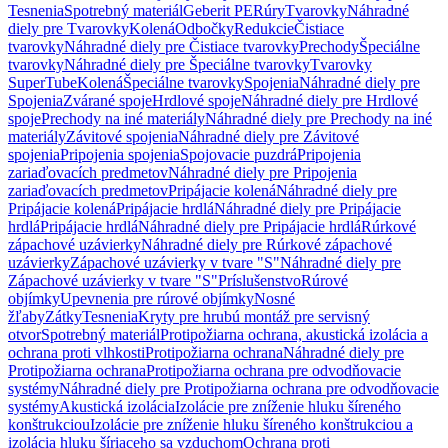
Tesnenia
Spotrebný materiál
Geberit PE
Rúry
Tvarovky
Náhradné
diely pre Tvarovky
Kolená
Odbočky
Redukcie
Čistiace
tvarovky
Náhradné diely pre Čistiace tvarovky
Prechody
Špeciálne
tvarovky
Náhradné diely pre Špeciálne tvarovky
Tvarovky
SuperTube
Kolená
Špeciálne tvarovky
Spojenia
Náhradné diely pre
Spojenia
Zvárané spoje
Hrdlové spoje
Náhradné diely pre Hrdlové
spoje
Prechody na iné materiály
Náhradné diely pre Prechody na iné
materiály
Závitové spojenia
Náhradné diely pre Závitové
spojenia
Pripojenia spojenia
Spojovacie puzdrá
Pripojenia
zariaďovacích predmetov
Náhradné diely pre Pripojenia
zariaďovacích predmetov
Pripájacie kolená
Náhradné diely pre
Pripájacie kolená
Pripájacie hrdlá
Náhradné diely pre Pripájacie
hrdlá
Pripájacie hrdlá
Náhradné diely pre Pripájacie hrdlá
Rúrkové
zápachové uzávierky
Náhradné diely pre Rúrkové zápachové
uzávierky
Zápachové uzávierky v tvare "S"
Náhradné diely pre
Zápachové uzávierky v tvare "S"
Príslušenstvo
Rúrové
objímky
Upevnenia pre rúrové objímky
Nosné
žľaby
Zátky
Tesnenia
Kryty pre hrubú montáž pre servisný
otvor
Spotrebný materiál
Protipožiarna ochrana, akustická izolácia a
ochrana proti vlhkosti
Protipožiarna ochrana
Náhradné diely pre
Protipožiarna ochrana
Protipožiarna ochrana pre odvodňovacie
systémy
Náhradné diely pre Protipožiarna ochrana pre odvodňovacie
systémy
Akustická izolácia
Izolácie pre zníženie hluku šíreného
konštrukciou
Izolácie pre zníženie hluku šíreného konštrukciou a
izolácia hluku šíriaceho sa vzduchom
Ochrana proti