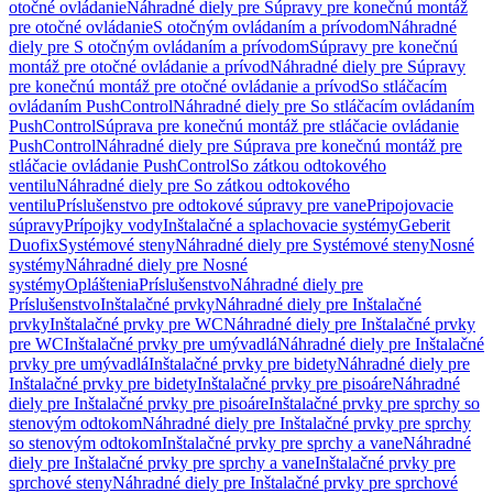
otočné ovládanie
Náhradné diely pre Súpravy pre konečnú montáž
pre otočné ovládanie
S otočným ovládaním a prívodom
Náhradné
diely pre S otočným ovládaním a prívodom
Súpravy pre konečnú
montáž pre otočné ovládanie a prívod
Náhradné diely pre Súpravy
pre konečnú montáž pre otočné ovládanie a prívod
So stláčacím
ovládaním PushControl
Náhradné diely pre So stláčacím ovládaním
PushControl
Súprava pre konečnú montáž pre stláčacie ovládanie
PushControl
Náhradné diely pre Súprava pre konečnú montáž pre
stláčacie ovládanie PushControl
So zátkou odtokového
ventilu
Náhradné diely pre So zátkou odtokového
ventilu
Príslušenstvo pre odtokové súpravy pre vane
Pripojovacie
súpravy
Prípojky vody
Inštalačné a splachovacie systémy
Geberit
Duofix
Systémové steny
Náhradné diely pre Systémové steny
Nosné
systémy
Náhradné diely pre Nosné
systémy
Opláštenia
Príslušenstvo
Náhradné diely pre
Príslušenstvo
Inštalačné prvky
Náhradné diely pre Inštalačné
prvky
Inštalačné prvky pre WC
Náhradné diely pre Inštalačné prvky
pre WC
Inštalačné prvky pre umývadlá
Náhradné diely pre Inštalačné
prvky pre umývadlá
Inštalačné prvky pre bidety
Náhradné diely pre
Inštalačné prvky pre bidety
Inštalačné prvky pre pisoáre
Náhradné
diely pre Inštalačné prvky pre pisoáre
Inštalačné prvky pre sprchy so
stenovým odtokom
Náhradné diely pre Inštalačné prvky pre sprchy
so stenovým odtokom
Inštalačné prvky pre sprchy a vane
Náhradné
diely pre Inštalačné prvky pre sprchy a vane
Inštalačné prvky pre
sprchové steny
Náhradné diely pre Inštalačné prvky pre sprchové