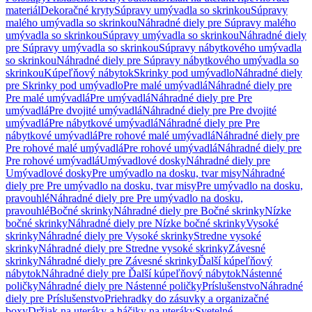
materiál
Dekoračné kryty
Súpravy umývadla so skrinkou
Súpravy
malého umývadla so skrinkou
Náhradné diely pre Súpravy malého
umývadla so skrinkou
Súpravy umývadla so skrinkou
Náhradné diely
pre Súpravy umývadla so skrinkou
Súpravy nábytkového umývadla
so skrinkou
Náhradné diely pre Súpravy nábytkového umývadla so
skrinkou
Kúpeľňový nábytok
Skrinky pod umývadlo
Náhradné diely
pre Skrinky pod umývadlo
Pre malé umývadlá
Náhradné diely pre
Pre malé umývadlá
Pre umývadlá
Náhradné diely pre Pre
umývadlá
Pre dvojité umývadlá
Náhradné diely pre Pre dvojité
umývadlá
Pre nábytkové umývadlá
Náhradné diely pre Pre
nábytkové umývadlá
Pre rohové malé umývadlá
Náhradné diely pre
Pre rohové malé umývadlá
Pre rohové umývadlá
Náhradné diely pre
Pre rohové umývadlá
Umývadlové dosky
Náhradné diely pre
Umývadlové dosky
Pre umývadlo na dosku, tvar misy
Náhradné
diely pre Pre umývadlo na dosku, tvar misy
Pre umývadlo na dosku,
pravouhlé
Náhradné diely pre Pre umývadlo na dosku,
pravouhlé
Bočné skrinky
Náhradné diely pre Bočné skrinky
Nízke
bočné skrinky
Náhradné diely pre Nízke bočné skrinky
Vysoké
skrinky
Náhradné diely pre Vysoké skrinky
Stredne vysoké
skrinky
Náhradné diely pre Stredne vysoké skrinky
Závesné
skrinky
Náhradné diely pre Závesné skrinky
Ďalší kúpeľňový
nábytok
Náhradné diely pre Ďalší kúpeľňový nábytok
Nástenné
poličky
Náhradné diely pre Nástenné poličky
Príslušenstvo
Náhradné
diely pre Príslušenstvo
Priehradky do zásuvky a organizačné
boxy
Držiak na uteráky a háčiky na uteráky
Svetelné