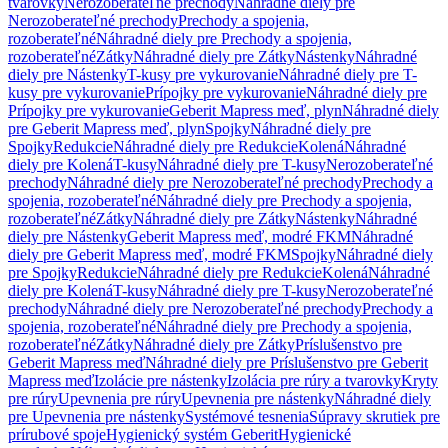
tvarovky
Nerozoberateľné prechody
Náhradné diely pre
Nerozoberateľné prechody
Prechody a spojenia,
rozoberateľné
Náhradné diely pre Prechody a spojenia,
rozoberateľné
Zátky
Náhradné diely pre Zátky
Nástenky
Náhradné
diely pre Nástenky
T-kusy pre vykurovanie
Náhradné diely pre T-
kusy pre vykurovanie
Prípojky pre vykurovanie
Náhradné diely pre
Prípojky pre vykurovanie
Geberit Mapress meď, plyn
Náhradné diely
pre Geberit Mapress meď, plyn
Spojky
Náhradné diely pre
Spojky
Redukcie
Náhradné diely pre Redukcie
Kolená
Náhradné
diely pre Kolená
T-kusy
Náhradné diely pre T-kusy
Nerozoberateľné
prechody
Náhradné diely pre Nerozoberateľné prechody
Prechody a
spojenia, rozoberateľné
Náhradné diely pre Prechody a spojenia,
rozoberateľné
Zátky
Náhradné diely pre Zátky
Nástenky
Náhradné
diely pre Nástenky
Geberit Mapress meď, modré FKM
Náhradné
diely pre Geberit Mapress meď, modré FKM
Spojky
Náhradné diely
pre Spojky
Redukcie
Náhradné diely pre Redukcie
Kolená
Náhradné
diely pre Kolená
T-kusy
Náhradné diely pre T-kusy
Nerozoberateľné
prechody
Náhradné diely pre Nerozoberateľné prechody
Prechody a
spojenia, rozoberateľné
Náhradné diely pre Prechody a spojenia,
rozoberateľné
Zátky
Náhradné diely pre Zátky
Príslušenstvo pre
Geberit Mapress meď
Náhradné diely pre Príslušenstvo pre Geberit
Mapress meď
Izolácie pre nástenky
Izolácia pre rúry a tvarovky
Kryty
pre rúry
Upevnenia pre rúry
Upevnenia pre nástenky
Náhradné diely
pre Upevnenia pre nástenky
Systémové tesnenia
Súpravy skrutiek pre
prírubové spoje
Hygienický systém Geberit
Hygienické