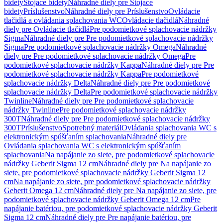
bidety
Stojace bidety
Náhradné diely pre Stojace
bidety
Príslušenstvo
Náhradné diely pre Príslušenstvo
Ovládacie
tlačidlá a ovládania splachovania WC
Ovládacie tlačidlá
Náhradné
diely pre Ovládacie tlačidlá
Pre podomietkové splachovacie nádržky
Sigma
Náhradné diely pre Pre podomietkové splachovacie nádržky
Sigma
Pre podomietkové splachovacie nádržky Omega
Náhradné
diely pre Pre podomietkové splachovacie nádržky Omega
Pre
podomietkové splachovacie nádržky Kappa
Náhradné diely pre Pre
podomietkové splachovacie nádržky Kappa
Pre podomietkové
splachovacie nádržky Delta
Náhradné diely pre Pre podomietkové
splachovacie nádržky Delta
Pre podomietkové splachovacie nádržky
Twinline
Náhradné diely pre Pre podomietkové splachovacie
nádržky Twinline
Pre podomietkové splachovacie nádržky
300T
Náhradné diely pre Pre podomietkové splachovacie nádržky
300T
Príslušenstvo
Spotrebný materiál
Ovládania splachovania WC s
elektronickým spúšťaním splachovania
Náhradné diely pre
Ovládania splachovania WC s elektronickým spúšťaním
splachovania
Na napájanie zo siete, pre podomietkové splachovacie
nádržky Geberit Sigma 12 cm
Náhradné diely pre Na napájanie zo
siete, pre podomietkové splachovacie nádržky Geberit Sigma 12
cm
Na napájanie zo siete, pre podomietkové splachovacie nádržky
Geberit Omega 12 cm
Náhradné diely pre Na napájanie zo siete, pre
podomietkové splachovacie nádržky Geberit Omega 12 cm
Pre
napájanie batériou, pre podomietkové splachovacie nádržky Geberit
Sigma 12 cm
Náhradné diely pre Pre napájanie batériou, pre