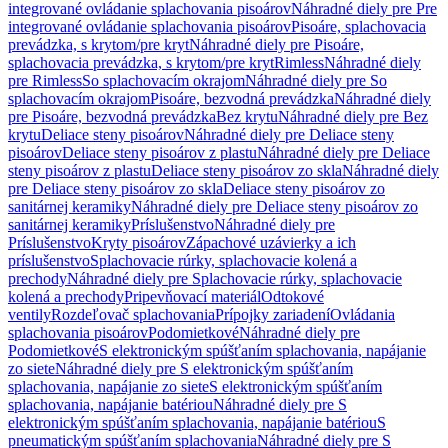
integrované ovládanie splachovania pisoárov
Náhradné diely pre Pre
integrované ovládanie splachovania pisoárov
Pisoáre, splachovacia
prevádzka, s krytom/pre kryt
Náhradné diely pre Pisoáre,
splachovacia prevádzka, s krytom/pre kryt
Rimless
Náhradné diely
pre Rimless
So splachovacím okrajom
Náhradné diely pre So
splachovacím okrajom
Pisoáre, bezvodná prevádzka
Náhradné diely
pre Pisoáre, bezvodná prevádzka
Bez krytu
Náhradné diely pre Bez
krytu
Deliace steny pisoárov
Náhradné diely pre Deliace steny
pisoárov
Deliace steny pisoárov z plastu
Náhradné diely pre Deliace
steny pisoárov z plastu
Deliace steny pisoárov zo skla
Náhradné diely
pre Deliace steny pisoárov zo skla
Deliace steny pisoárov zo
sanitárnej keramiky
Náhradné diely pre Deliace steny pisoárov zo
sanitárnej keramiky
Príslušenstvo
Náhradné diely pre
Príslušenstvo
Kryty pisoárov
Zápachové uzávierky a ich
príslušenstvo
Splachovacie rúrky, splachovacie kolená a
prechody
Náhradné diely pre Splachovacie rúrky, splachovacie
kolená a prechody
Pripevňovací materiál
Odtokové
ventily
Rozdeľovač splachovania
Prípojky zariadení
Ovládania
splachovania pisoárov
Podomietkové
Náhradné diely pre
Podomietkové
S elektronickým spúšťaním splachovania, napájanie
zo siete
Náhradné diely pre S elektronickým spúšťaním
splachovania, napájanie zo siete
S elektronickým spúšťaním
splachovania, napájanie batériou
Náhradné diely pre S
elektronickým spúšťaním splachovania, napájanie batériou
S
pneumatickým spúšťaním splachovania
Náhradné diely pre S