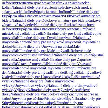
uzávierky
Predĺženia splachovacích rúrok a splachovacích
kolien
Náhradné diely pre Predĺženia splachovacích rúrok a
splachovacích kolien
Pripájacia rúra s hrdlom
Náhradné diely pre
Pripájacia rúra s hrdlom
Tesniace manžety
Odtokové armatúry pre
bidety
Náhradné diely pre Odtokové armatúry pre bidety
Rúrkové
zápachové uzávierky
Náhradné diely pre Rúrkové zápachové
uzávierky
Pripájacia rúra s hrdlom
Prípojky
Tesnenia
Umývacie
miesto
Umývadlá
Umývadlá
Náhradné diely pre Umývadlá
Dvojité
umývadlá
Náhradné diely pre Dvojité umývadlá
Nábytkové
umývadlá
Náhradné diely pre Nábytkové umývadlá
Umývadlá na
dosku
Náhradné diely pre Umývadlá na dosku
Malé
umývadlá
Náhradné diely pre Malé umývadlá
Rohové malé
umývadlo
Polozápustné umývadlá
Náhradné diely pre Polozápustné
umývadlá
Zápustné umývadlá
Náhradné diely pre Zápustné
umývadlá
Vstavané umývadlá
Náhradné diely pre Vstavané
umývadlá
Rohové umývadlá
Umývadlá Comfort
Umývadlá pre
deti
Náhradné diely pre Umývadlá pre deti
Umývadlá
Umývadlové
žľaby
Náhradné diely pre Umývadlové žľaby
Ďalšie umývadlové
výlevky
Náhradné diely pre Ďalšie umývadlové
výlevky
Umývadlové výlevky
Náhradné diely pre Umývadlové
výlevky
Výlevky
Náhradné diely pre Výlevky
Viacúčelové
drezy
Náhradné diely pre Viacúčelové drezy
Záchytné nádrže na
sadru
Umývadlá pre učebne
Príslušenstvo
Stĺpy
Náhradné diely pre
Stĺpy
Stĺpovité opláštenia
Polostĺpy
Náhradné diely pre
Polostĺpy
Príslušenstvo
Kryt odtoku
Držiak na uterák
Pripevňovací