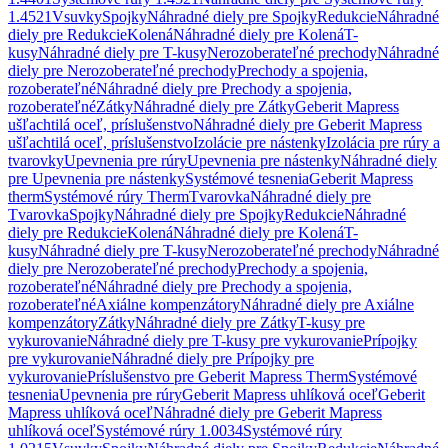
1.4521
Vsuvky
Spojky
Náhradné diely pre Spojky
Redukcie
Náhradné
diely pre Redukcie
Kolená
Náhradné diely pre Kolená
T-
kusy
Náhradné diely pre T-kusy
Nerozoberateľné prechody
Náhradné
diely pre Nerozoberateľné prechody
Prechody a spojenia,
rozoberateľné
Náhradné diely pre Prechody a spojenia,
rozoberateľné
Zátky
Náhradné diely pre Zátky
Geberit Mapress
ušľachtilá oceľ, príslušenstvo
Náhradné diely pre Geberit Mapress
ušľachtilá oceľ, príslušenstvo
Izolácie pre nástenky
Izolácia pre rúry a
tvarovky
Upevnenia pre rúry
Upevnenia pre nástenky
Náhradné diely
pre Upevnenia pre nástenky
Systémové tesnenia
Geberit Mapress
therm
Systémové rúry Therm
Tvarovka
Náhradné diely pre
Tvarovka
Spojky
Náhradné diely pre Spojky
Redukcie
Náhradné
diely pre Redukcie
Kolená
Náhradné diely pre Kolená
T-
kusy
Náhradné diely pre T-kusy
Nerozoberateľné prechody
Náhradné
diely pre Nerozoberateľné prechody
Prechody a spojenia,
rozoberateľné
Náhradné diely pre Prechody a spojenia,
rozoberateľné
Axiálne kompenzátory
Náhradné diely pre Axiálne
kompenzátory
Zátky
Náhradné diely pre Zátky
T-kusy pre
vykurovanie
Náhradné diely pre T-kusy pre vykurovanie
Prípojky
pre vykurovanie
Náhradné diely pre Prípojky pre
vykurovanie
Príslušenstvo pre Geberit Mapress Therm
Systémové
tesnenia
Upevnenia pre rúry
Geberit Mapress uhlíková oceľ
Geberit
Mapress uhlíková oceľ
Náhradné diely pre Geberit Mapress
uhlíková oceľ
Systémové rúry 1.0034
Systémové rúry