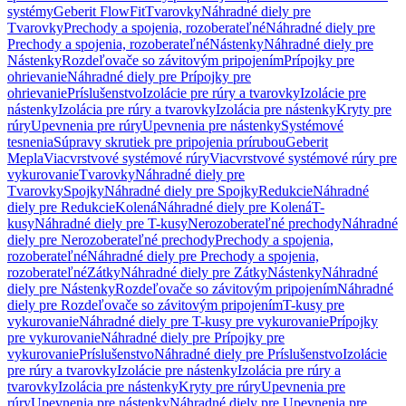
systémy
Geberit FlowFit
Tvarovky
Náhradné diely pre
Tvarovky
Prechody a spojenia, rozoberateľné
Náhradné diely pre
Prechody a spojenia, rozoberateľné
Nástenky
Náhradné diely pre
Nástenky
Rozdeľovače so závitovým pripojením
Prípojky pre
ohrievanie
Náhradné diely pre Prípojky pre
ohrievanie
Príslušenstvo
Izolácie pre rúry a tvarovky
Izolácie pre
nástenky
Izolácia pre rúry a tvarovky
Izolácia pre nástenky
Kryty pre
rúry
Upevnenia pre rúry
Upevnenia pre nástenky
Systémové
tesnenia
Súpravy skrutiek pre pripojenia prírubou
Geberit
Mepla
Viacvrstvové systémové rúry
Viacvrstvové systémové rúry pre
vykurovanie
Tvarovky
Náhradné diely pre
Tvarovky
Spojky
Náhradné diely pre Spojky
Redukcie
Náhradné
diely pre Redukcie
Kolená
Náhradné diely pre Kolená
T-
kusy
Náhradné diely pre T-kusy
Nerozoberateľné prechody
Náhradné
diely pre Nerozoberateľné prechody
Prechody a spojenia,
rozoberateľné
Náhradné diely pre Prechody a spojenia,
rozoberateľné
Zátky
Náhradné diely pre Zátky
Nástenky
Náhradné
diely pre Nástenky
Rozdeľovače so závitovým pripojením
Náhradné
diely pre Rozdeľovače so závitovým pripojením
T-kusy pre
vykurovanie
Náhradné diely pre T-kusy pre vykurovanie
Prípojky
pre vykurovanie
Náhradné diely pre Prípojky pre
vykurovanie
Príslušenstvo
Náhradné diely pre Príslušenstvo
Izolácie
pre rúry a tvarovky
Izolácie pre nástenky
Izolácia pre rúry a
tvarovky
Izolácia pre nástenky
Kryty pre rúry
Upevnenia pre
rúry
Upevnenia pre nástenky
Náhradné diely pre Upevnenia pre