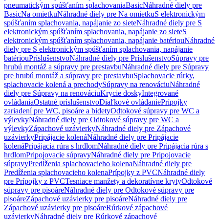
pneumatickým spúšťaním splachovania
Basic
Náhradné diely pre
Basic
Na omietku
Náhradné diely pre Na omietku
S elektronickým
spúšťaním splachovania, napájanie zo siete
Náhradné diely pre S
elektronickým spúšťaním splachovania, napájanie zo siete
S
elektronickým spúšťaním splachovania, napájanie batériou
Náhradné
diely pre S elektronickým spúšťaním splachovania, napájanie
batériou
Príslušenstvo
Náhradné diely pre Príslušenstvo
Súpravy pre
hrubú montáž a súpravy pre prestavbu
Náhradné diely pre Súpravy
pre hrubú montáž a súpravy pre prestavbu
Splachovacie rúrky,
splachovacie kolená a prechody
Súpravy na renováciu
Náhradné
diely pre Súpravy na renováciu
Krycie dosky
Integrované
ovládania
Ostatné príslušenstvo
Diaľkové ovládanie
Prípojky
zariadení pre WC, pisoáre a bidety
Odtokové súpravy pre WC a
výlevky
Náhradné diely pre Odtokové súpravy pre WC a
výlevky
Zápachové uzávierky
Náhradné diely pre Zápachové
uzávierky
Pripájacie kolená
Náhradné diely pre Pripájacie
kolená
Pripájacia rúra s hrdlom
Náhradné diely pre Pripájacia rúra s
hrdlom
Pripojovacie súpravy
Náhradné diely pre Pripojovacie
súpravy
Predĺženia splachovacieho kolena
Náhradné diely pre
Predĺženia splachovacieho kolena
Prípojky z PVC
Náhradné diely
pre Prípojky z PVC
Tesniace manžety a dekoratívne kryty
Odtokové
súpravy pre pisoáre
Náhradné diely pre Odtokové súpravy pre
pisoáre
Zápachové uzávierky pre pisoáre
Náhradné diely pre
Zápachové uzávierky pre pisoáre
Rúrkové zápachové
uzávierky
Náhradné diely pre Rúrkové zápachové