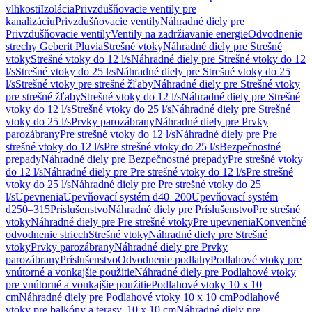
vlhkosti
Izolácia
Privzdušňovacie ventily pre
kanalizáciu
Privzdušňovacie ventily
Náhradné diely pre
Privzdušňovacie ventily
Ventily na zadržiavanie energie
Odvodnenie
strechy Geberit Pluvia
Strešné vtoky
Náhradné diely pre Strešné
vtoky
Strešné vtoky do 12 l/s
Náhradné diely pre Strešné vtoky do 12
l/s
Strešné vtoky do 25 l/s
Náhradné diely pre Strešné vtoky do 25
l/s
Strešné vtoky pre strešné žľaby
Náhradné diely pre Strešné vtoky
pre strešné žľaby
Strešné vtoky do 12 l/s
Náhradné diely pre Strešné
vtoky do 12 l/s
Strešné vtoky do 25 l/s
Náhradné diely pre Strešné
vtoky do 25 l/s
Prvky parozábrany
Náhradné diely pre Prvky
parozábrany
Pre strešné vtoky do 12 l/s
Náhradné diely pre Pre
strešné vtoky do 12 l/s
Pre strešné vtoky do 25 l/s
Bezpečnostné
prepady
Náhradné diely pre Bezpečnostné prepady
Pre strešné vtoky
do 12 l/s
Náhradné diely pre Pre strešné vtoky do 12 l/s
Pre strešné
vtoky do 25 l/s
Náhradné diely pre Pre strešné vtoky do 25
l/s
Upevnenia
Upevňovací systém d40–200
Upevňovací systém
d250–315
Príslušenstvo
Náhradné diely pre Príslušenstvo
Pre strešné
vtoky
Náhradné diely pre Pre strešné vtoky
Pre upevnenia
Konvenčné
odvodnenie striech
Strešné vtoky
Náhradné diely pre Strešné
vtoky
Prvky parozábrany
Náhradné diely pre Prvky
parozábrany
Príslušenstvo
Odvodnenie podlahy
Podlahové vtoky pre
vnútorné a vonkajšie použitie
Náhradné diely pre Podlahové vtoky
pre vnútorné a vonkajšie použitie
Podlahové vtoky 10 x 10
cm
Náhradné diely pre Podlahové vtoky 10 x 10 cm
Podlahové
vtoky pre balkóny a terasy, 10 x 10 cm
Náhradné diely pre