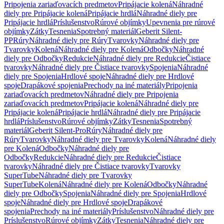
Pripojenia zariaďovacích predmetov
Pripájacie kolená
Náhradné
diely pre Pripájacie kolená
Pripájacie hrdlá
Náhradné diely pre
Pripájacie hrdlá
Príslušenstvo
Rúrové objímky
Upevnenia pre rúrové
objímky
Zátky
Tesnenia
Spotrebný materiál
Geberit Silent-
PP
Rúry
Náhradné diely pre Rúry
Tvarovky
Náhradné diely pre
Tvarovky
Kolená
Náhradné diely pre Kolená
Odbočky
Náhradné
diely pre Odbočky
Redukcie
Náhradné diely pre Redukcie
Čistiace
tvarovky
Náhradné diely pre Čistiace tvarovky
Spojenia
Náhradné
diely pre Spojenia
Hrdlové spoje
Náhradné diely pre Hrdlové
spoje
Drapákové spojenia
Prechody na iné materiály
Pripojenia
zariaďovacích predmetov
Náhradné diely pre Pripojenia
zariaďovacích predmetov
Pripájacie kolená
Náhradné diely pre
Pripájacie kolená
Pripájacie hrdlá
Náhradné diely pre Pripájacie
hrdlá
Príslušenstvo
Rúrové objímky
Zátky
Tesnenia
Spotrebný
materiál
Geberit Silent-Pro
Rúry
Náhradné diely pre
Rúry
Tvarovky
Náhradné diely pre Tvarovky
Kolená
Náhradné diely
pre Kolená
Odbočky
Náhradné diely pre
Odbočky
Redukcie
Náhradné diely pre Redukcie
Čistiace
tvarovky
Náhradné diely pre Čistiace tvarovky
Tvarovky
SuperTube
Náhradné diely pre Tvarovky
SuperTube
Kolená
Náhradné diely pre Kolená
Odbočky
Náhradné
diely pre Odbočky
Spojenia
Náhradné diely pre Spojenia
Hrdlové
spoje
Náhradné diely pre Hrdlové spoje
Drapákové
spojenia
Prechody na iné materiály
Príslušenstvo
Náhradné diely pre
Príslušenstvo
Rúrové objímky
Zátky
Tesnenia
Náhradné diely pre