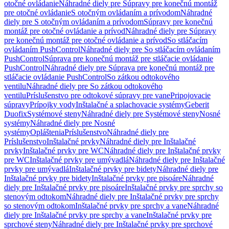
otočné ovládanie
Náhradné diely pre Súpravy pre konečnú montáž
pre otočné ovládanie
S otočným ovládaním a prívodom
Náhradné
diely pre S otočným ovládaním a prívodom
Súpravy pre konečnú
montáž pre otočné ovládanie a prívod
Náhradné diely pre Súpravy
pre konečnú montáž pre otočné ovládanie a prívod
So stláčacím
ovládaním PushControl
Náhradné diely pre So stláčacím ovládaním
PushControl
Súprava pre konečnú montáž pre stláčacie ovládanie
PushControl
Náhradné diely pre Súprava pre konečnú montáž pre
stláčacie ovládanie PushControl
So zátkou odtokového
ventilu
Náhradné diely pre So zátkou odtokového
ventilu
Príslušenstvo pre odtokové súpravy pre vane
Pripojovacie
súpravy
Prípojky vody
Inštalačné a splachovacie systémy
Geberit
Duofix
Systémové steny
Náhradné diely pre Systémové steny
Nosné
systémy
Náhradné diely pre Nosné
systémy
Opláštenia
Príslušenstvo
Náhradné diely pre
Príslušenstvo
Inštalačné prvky
Náhradné diely pre Inštalačné
prvky
Inštalačné prvky pre WC
Náhradné diely pre Inštalačné prvky
pre WC
Inštalačné prvky pre umývadlá
Náhradné diely pre Inštalačné
prvky pre umývadlá
Inštalačné prvky pre bidety
Náhradné diely pre
Inštalačné prvky pre bidety
Inštalačné prvky pre pisoáre
Náhradné
diely pre Inštalačné prvky pre pisoáre
Inštalačné prvky pre sprchy so
stenovým odtokom
Náhradné diely pre Inštalačné prvky pre sprchy
so stenovým odtokom
Inštalačné prvky pre sprchy a vane
Náhradné
diely pre Inštalačné prvky pre sprchy a vane
Inštalačné prvky pre
sprchové steny
Náhradné diely pre Inštalačné prvky pre sprchové