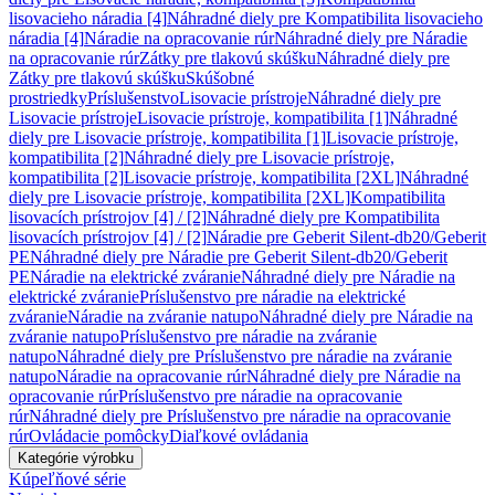
lisovacieho náradia [4]
Náhradné diely pre Kompatibilita lisovacieho
náradia [4]
Náradie na opracovanie rúr
Náhradné diely pre Náradie
na opracovanie rúr
Zátky pre tlakovú skúšku
Náhradné diely pre
Zátky pre tlakovú skúšku
Skúšobné
prostriedky
Príslušenstvo
Lisovacie prístroje
Náhradné diely pre
Lisovacie prístroje
Lisovacie prístroje, kompatibilita [1]
Náhradné
diely pre Lisovacie prístroje, kompatibilita [1]
Lisovacie prístroje,
kompatibilita [2]
Náhradné diely pre Lisovacie prístroje,
kompatibilita [2]
Lisovacie prístroje, kompatibilita [2XL]
Náhradné
diely pre Lisovacie prístroje, kompatibilita [2XL]
Kompatibilita
lisovacích prístrojov [4] / [2]
Náhradné diely pre Kompatibilita
lisovacích prístrojov [4] / [2]
Náradie pre Geberit Silent-db20/Geberit
PE
Náhradné diely pre Náradie pre Geberit Silent-db20/Geberit
PE
Náradie na elektrické zváranie
Náhradné diely pre Náradie na
elektrické zváranie
Príslušenstvo pre náradie na elektrické
zváranie
Náradie na zváranie natupo
Náhradné diely pre Náradie na
zváranie natupo
Príslušenstvo pre náradie na zváranie
natupo
Náhradné diely pre Príslušenstvo pre náradie na zváranie
natupo
Náradie na opracovanie rúr
Náhradné diely pre Náradie na
opracovanie rúr
Príslušenstvo pre náradie na opracovanie
rúr
Náhradné diely pre Príslušenstvo pre náradie na opracovanie
rúr
Ovládacie pomôcky
Diaľkové ovládania
Kategórie výrobku
Kúpeľňové série