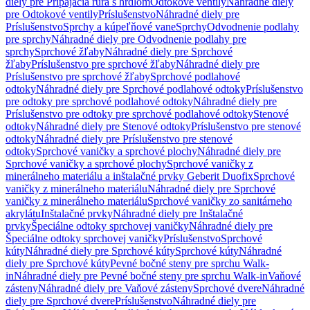
diely pre Pripájacia rúra s hrdlom
Odtokové ventily
Náhradné diely
pre Odtokové ventily
Príslušenstvo
Náhradné diely pre
Príslušenstvo
Sprchy a kúpeľňové vane
Sprchy
Odvodnenie podlahy
pre sprchy
Náhradné diely pre Odvodnenie podlahy pre
sprchy
Sprchové žľaby
Náhradné diely pre Sprchové
žľaby
Príslušenstvo pre sprchové žľaby
Náhradné diely pre
Príslušenstvo pre sprchové žľaby
Sprchové podlahové
odtoky
Náhradné diely pre Sprchové podlahové odtoky
Príslušenstvo
pre odtoky pre sprchové podlahové odtoky
Náhradné diely pre
Príslušenstvo pre odtoky pre sprchové podlahové odtoky
Stenové
odtoky
Náhradné diely pre Stenové odtoky
Príslušenstvo pre stenové
odtoky
Náhradné diely pre Príslušenstvo pre stenové
odtoky
Sprchové vaničky a sprchové plochy
Náhradné diely pre
Sprchové vaničky a sprchové plochy
Sprchové vaničky z
minerálneho materiálu a inštalačné prvky Geberit Duofix
Sprchové
vaničky z minerálneho materiálu
Náhradné diely pre Sprchové
vaničky z minerálneho materiálu
Sprchové vaničky zo sanitárneho
akrylátu
Inštalačné prvky
Náhradné diely pre Inštalačné
prvky
Špeciálne odtoky sprchovej vaničky
Náhradné diely pre
Špeciálne odtoky sprchovej vaničky
Príslušenstvo
Sprchové
kúty
Náhradné diely pre Sprchové kúty
Sprchové kúty
Náhradné
diely pre Sprchové kúty
Pevné bočné steny pre sprchu Walk-
in
Náhradné diely pre Pevné bočné steny pre sprchu Walk-in
Vaňové
zásteny
Náhradné diely pre Vaňové zásteny
Sprchové dvere
Náhradné
diely pre Sprchové dvere
Príslušenstvo
Náhradné diely pre