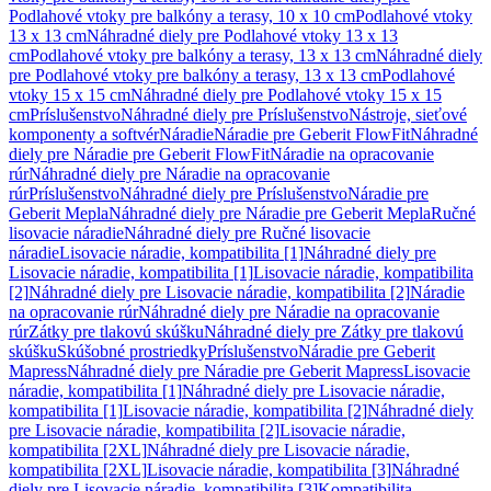
Podlahové vtoky pre balkóny a terasy, 10 x 10 cm
Podlahové vtoky
13 x 13 cm
Náhradné diely pre Podlahové vtoky 13 x 13
cm
Podlahové vtoky pre balkóny a terasy, 13 x 13 cm
Náhradné diely
pre Podlahové vtoky pre balkóny a terasy, 13 x 13 cm
Podlahové
vtoky 15 x 15 cm
Náhradné diely pre Podlahové vtoky 15 x 15
cm
Príslušenstvo
Náhradné diely pre Príslušenstvo
Nástroje, sieťové
komponenty a softvér
Náradie
Náradie pre Geberit FlowFit
Náhradné
diely pre Náradie pre Geberit FlowFit
Náradie na opracovanie
rúr
Náhradné diely pre Náradie na opracovanie
rúr
Príslušenstvo
Náhradné diely pre Príslušenstvo
Náradie pre
Geberit Mepla
Náhradné diely pre Náradie pre Geberit Mepla
Ručné
lisovacie náradie
Náhradné diely pre Ručné lisovacie
náradie
Lisovacie náradie, kompatibilita [1]
Náhradné diely pre
Lisovacie náradie, kompatibilita [1]
Lisovacie náradie, kompatibilita
[2]
Náhradné diely pre Lisovacie náradie, kompatibilita [2]
Náradie
na opracovanie rúr
Náhradné diely pre Náradie na opracovanie
rúr
Zátky pre tlakovú skúšku
Náhradné diely pre Zátky pre tlakovú
skúšku
Skúšobné prostriedky
Príslušenstvo
Náradie pre Geberit
Mapress
Náhradné diely pre Náradie pre Geberit Mapress
Lisovacie
náradie, kompatibilita [1]
Náhradné diely pre Lisovacie náradie,
kompatibilita [1]
Lisovacie náradie, kompatibilita [2]
Náhradné diely
pre Lisovacie náradie, kompatibilita [2]
Lisovacie náradie,
kompatibilita [2XL]
Náhradné diely pre Lisovacie náradie,
kompatibilita [2XL]
Lisovacie náradie, kompatibilita [3]
Náhradné
diely pre Lisovacie náradie, kompatibilita [3]
Kompatibilita