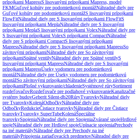
prípojkami Mapress
S lisovanými prípojkami Mapress, modré
FKM
Guľové kohúty pre podomietkovú montáž
Náhradné diely pre
Guľové kohúty pre podomietkovú montáž
S lisovanými prípojkami
FlowFit
Náhradné diely pre S lisovanými prípojkami FlowFit
S
lisovanými prípojkami Mepla
Náhradné diely pre S lisovanými
prípojkami Mepla
S lisovanými prípojkami Volex
Náhradné diely pre
S lisovanými prípojkami Volex
S prípojkami Compact
Náhradné
diely pre S prípojkami Compact
S lisovanými prípojkami
Mapress
Náhradné diely pre S lisovanými prípojkami Mapress
So
závitovými prípojkami
Náhradné diely pre So závitovými
prípojkami
Spätné ventily
Náhradné diely pre Spätné ventily
S
lisovanými prípojkami Mapress
Náhradné diely pre S lisovanými
prípojkami Mapress
Úseky vodomeru pre podomietkovú
montáž
Náhradné diely pre Úseky vodomeru pre podomietkovú
montáž
So závitovými prípojkami
Náhradné diely pre So závitovými
prípojkami
Plošné vykurovanie/chladenie
Systémové rúry
Sortiment
rozdeľovačov
Rozdeľovače pre podlahové vykurovanie
Kanalizačné
systémy budov
Geberit Silent-db20
Rúry
Tvarovky
Náhradné diely
pre Tvarovky
Kolená
Odbočky
Náhradné diely pre
Odbočky
Redukcie
Čistiace tvarovky
Náhradné diely pre Čistiace
tvarovky
Tvarovky SuperTube
Kolená
Špeciálne
tvarovky
Spojenia
Náhradné diely pre Spojenia
Zvárané spoje
Hrdlové
spoje
Náhradné diely pre Hrdlové spoje
Upínacie spojenia
Prechody
na iné materiály
Náhradné diely pre Prechody na iné
materiály
Pripojenia zariaďovacích predmetov
Náhradné diely pre