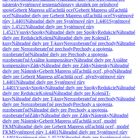
nástenky
Systémové tesnenia
Súpravy skrutiek pre prírubové
spoje
Geberit Mapress ušľachtilá oceľ
Geberit Mapress ušľachtilá
oceľ
Náhradné diely pre Geberit Mapress ušľachtilá oceľ
Systémové
rúry 1.4401
Náhradné diely pre Systémové rúry 1.4401
Systémové
rúry 1.4521
Náhradné diely pre Systémové rúry
1.4521
Vsuvky
Spojky
Náhradné diely pre Spojky
Redukcie
Náhradné
diely pre Redukcie
Kolená
Náhradné diely pre Kolená
T-
kusy
Náhradné diely pre T-kusy
Nerozoberateľné prechody
Náhradné
diely pre Nerozoberateľné prechody
Prechody a spojenia,
rozoberateľné
Náhradné diely pre Prechody a spojenia,
rozoberateľné
Axiálne kompenzátory
Náhradné diely pre Axiálne
kompenzátory
Zátky
Náhradné diely pre Zátky
Nástenky
Náhradné
diely pre Nástenky
Geberit Mapress ušľachtilá oceľ, plyn
Náhradné
diely pre Geberit Mapress ušľachtilá oceľ, plyn
Systémové rúry
1.4401
Náhradné diely pre Systémové rúry
1.4401
Vsuvky
Spojky
Náhradné diely pre Spojky
Redukcie
Náhradné
diely pre Redukcie
Kolená
Náhradné diely pre Kolená
T-
kusy
Náhradné diely pre T-kusy
Nerozoberateľné prechody
Náhradné
diely pre Nerozoberateľné prechody
Prechody a spojenia,
rozoberateľné
Náhradné diely pre Prechody a spojenia,
rozoberateľné
Zátky
Náhradné diely pre Zátky
Nástenky
Náhradné
diely pre Nástenky
Geberit Mapress ušľachtilá oceľ, modré
FKM
Náhradné diely pre Geberit Mapress ušľachtilá oceľ, modré
FKM
Systémové rúry 1.4401
Náhradné diely pre Systémové rúry
1.4401
Systémové rúry 1.4521
Náhradné diely pre Systémové rúry