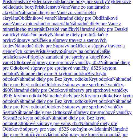
Príslušenstvo
Výklenkové odkladacie boxy pre sprchy
Výklenkové
odkladacie boxy
Príslušenstvo
Vane
Vane zo sanitárneho
akrylátu
Náhradné diely pre Vane zo sanitárneho
akrylátu
Obdĺžnikové vane
Náhradné diely pre Obdĺžnikové
vane
Vane z minerálneho materiálu
Náhradné diely pre Vane z
minerálneho materiálu
Detské vaničky
Náhradné diely pre Detské
vaničky
Inštalačné prvky
Náhradné diely pre Inštalačné
prvky
Súpravy nožičiek a súpravy traverz a stenových
kotiev
Náhradné diely pre Súpravy nožičiek a súpravy traverz a
stenových kotiev
Príslušenstvo
Súpravy na opravu
Ďalšie
príslušenstvo
Prípojky zariadení pre sprchy a kúpeľňové
vane
Odtokové súpravy pre sprchové vaničky, d52
Náhradné diely
pre Odtokové súpravy pre sprchové vaničky, d52
S krytom
odtoku
Náhradné diely pre S krytom odtoku
Bez krytu
odtoku
Náhradné diely pre Bez krytu odtoku
Kryt odtoku
Náhradné
diely pre Kryt odtoku
Odtokové súpravy pre sprchové vaničky,
d90
Náhradné diely pre Odtokové súpravy pre sprchové vaničky,
d90
S krytom odtoku
Náhradné diely pre S krytom odtoku
Bez krytu
odtoku
Náhradné diely pre Bez krytu odtoku
Kryt odtoku
Náhradné
diely pre Kryt odtoku
Odtokové súpravy pre sprchové vaničky
Sestra
Náhradné diely pre Odtokové súpravy pre sprchové vaničky
Sestra
Bez krytu odtoku
Náhradné diely pre Bez krytu
odtoku
Odtokové súpravy pre vane, d52
Náhradné diely pre
Odtokové súpravy pre vane, d52
S otočným ovládaním
Náhradné
diely pre S otočným ovládaním
Súpravy pre konečnú montáž pre