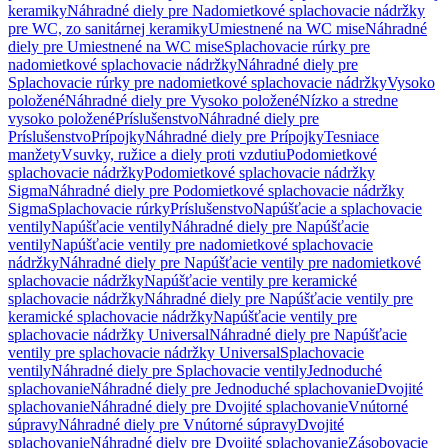
keramiky
Náhradné diely pre Nadomietkové splachovacie nádržky
pre WC, zo sanitárnej keramiky
Umiestnené na WC mise
Náhradné
diely pre Umiestnené na WC mise
Splachovacie rúrky pre
nadomietkové splachovacie nádržky
Náhradné diely pre
Splachovacie rúrky pre nadomietkové splachovacie nádržky
Vysoko
položené
Náhradné diely pre Vysoko položené
Nízko a stredne
vysoko položené
Príslušenstvo
Náhradné diely pre
Príslušenstvo
Prípojky
Náhradné diely pre Prípojky
Tesniace
manžety
Vsuvky, ružice a diely proti vzdutiu
Podomietkové
splachovacie nádržky
Podomietkové splachovacie nádržky
Sigma
Náhradné diely pre Podomietkové splachovacie nádržky
Sigma
Splachovacie rúrky
Príslušenstvo
Napúšťacie a splachovacie
ventily
Napúšťacie ventily
Náhradné diely pre Napúšťacie
ventily
Napúšťacie ventily pre nadomietkové splachovacie
nádržky
Náhradné diely pre Napúšťacie ventily pre nadomietkové
splachovacie nádržky
Napúšťacie ventily pre keramické
splachovacie nádržky
Náhradné diely pre Napúšťacie ventily pre
keramické splachovacie nádržky
Napúšťacie ventily pre
splachovacie nádržky Universal
Náhradné diely pre Napúšťacie
ventily pre splachovacie nádržky Universal
Splachovacie
ventily
Náhradné diely pre Splachovacie ventily
Jednoduché
splachovanie
Náhradné diely pre Jednoduché splachovanie
Dvojité
splachovanie
Náhradné diely pre Dvojité splachovanie
Vnútorné
súpravy
Náhradné diely pre Vnútorné súpravy
Dvojité
splachovanie
Náhradné diely pre Dvojité splachovanie
Zásobovacie