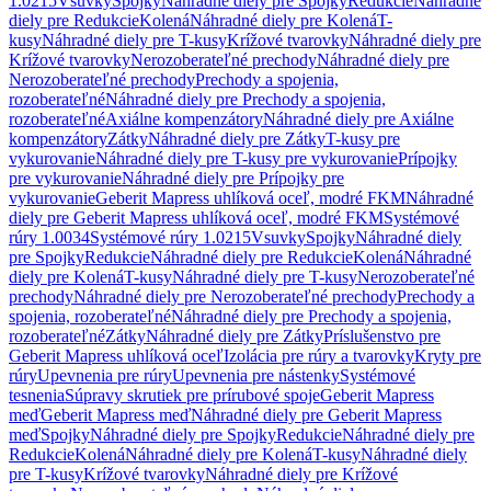
1.0215
Vsuvky
Spojky
Náhradné diely pre Spojky
Redukcie
Náhradné
diely pre Redukcie
Kolená
Náhradné diely pre Kolená
T-
kusy
Náhradné diely pre T-kusy
Krížové tvarovky
Náhradné diely pre
Krížové tvarovky
Nerozoberateľné prechody
Náhradné diely pre
Nerozoberateľné prechody
Prechody a spojenia,
rozoberateľné
Náhradné diely pre Prechody a spojenia,
rozoberateľné
Axiálne kompenzátory
Náhradné diely pre Axiálne
kompenzátory
Zátky
Náhradné diely pre Zátky
T-kusy pre
vykurovanie
Náhradné diely pre T-kusy pre vykurovanie
Prípojky
pre vykurovanie
Náhradné diely pre Prípojky pre
vykurovanie
Geberit Mapress uhlíková oceľ, modré FKM
Náhradné
diely pre Geberit Mapress uhlíková oceľ, modré FKM
Systémové
rúry 1.0034
Systémové rúry 1.0215
Vsuvky
Spojky
Náhradné diely
pre Spojky
Redukcie
Náhradné diely pre Redukcie
Kolená
Náhradné
diely pre Kolená
T-kusy
Náhradné diely pre T-kusy
Nerozoberateľné
prechody
Náhradné diely pre Nerozoberateľné prechody
Prechody a
spojenia, rozoberateľné
Náhradné diely pre Prechody a spojenia,
rozoberateľné
Zátky
Náhradné diely pre Zátky
Príslušenstvo pre
Geberit Mapress uhlíková oceľ
Izolácia pre rúry a tvarovky
Kryty pre
rúry
Upevnenia pre rúry
Upevnenia pre nástenky
Systémové
tesnenia
Súpravy skrutiek pre prírubové spoje
Geberit Mapress
meď
Geberit Mapress meď
Náhradné diely pre Geberit Mapress
meď
Spojky
Náhradné diely pre Spojky
Redukcie
Náhradné diely pre
Redukcie
Kolená
Náhradné diely pre Kolená
T-kusy
Náhradné diely
pre T-kusy
Krížové tvarovky
Náhradné diely pre Krížové