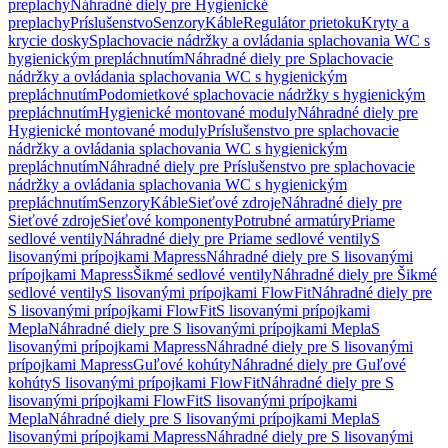
preplachy
Náhradné diely pre Hygienické
preplachy
Príslušenstvo
Senzory
Káble
Regulátor prietoku
Kryty a
krycie dosky
Splachovacie nádržky a ovládania splachovania WC s
hygienickým prepláchnutím
Náhradné diely pre Splachovacie
nádržky a ovládania splachovania WC s hygienickým
prepláchnutím
Podomietkové splachovacie nádržky s hygienickým
prepláchnutím
Hygienické montované moduly
Náhradné diely pre
Hygienické montované moduly
Príslušenstvo pre splachovacie
nádržky a ovládania splachovania WC s hygienickým
prepláchnutím
Náhradné diely pre Príslušenstvo pre splachovacie
nádržky a ovládania splachovania WC s hygienickým
prepláchnutím
Senzory
Káble
Sieťové zdroje
Náhradné diely pre
Sieťové zdroje
Sieťové komponenty
Potrubné armatúry
Priame
sedlové ventily
Náhradné diely pre Priame sedlové ventily
S
lisovanými prípojkami Mapress
Náhradné diely pre S lisovanými
prípojkami Mapress
Šikmé sedlové ventily
Náhradné diely pre Šikmé
sedlové ventily
S lisovanými prípojkami FlowFit
Náhradné diely pre
S lisovanými prípojkami FlowFit
S lisovanými prípojkami
Mepla
Náhradné diely pre S lisovanými prípojkami Mepla
S
lisovanými prípojkami Mapress
Náhradné diely pre S lisovanými
prípojkami Mapress
Guľové kohúty
Náhradné diely pre Guľové
kohúty
S lisovanými prípojkami FlowFit
Náhradné diely pre S
lisovanými prípojkami FlowFit
S lisovanými prípojkami
Mepla
Náhradné diely pre S lisovanými prípojkami Mepla
S
lisovanými prípojkami Mapress
Náhradné diely pre S lisovanými