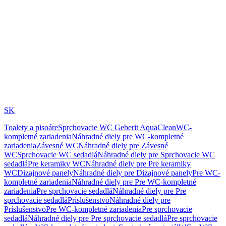
SK
Toalety a pisoáre
Sprchovacie WC Geberit AquaClean
WC-
kompletné zariadenia
Náhradné diely pre WC-kompletné
zariadenia
Závesné WC
Náhradné diely pre Závesné
WC
Sprchovacie WC sedadlá
Náhradné diely pre Sprchovacie WC
sedadlá
Pre keramiky WC
Náhradné diely pre Pre keramiky
WC
Dizajnové panely
Náhradné diely pre Dizajnové panely
Pre WC-
kompletné zariadenia
Náhradné diely pre Pre WC-kompletné
zariadenia
Pre sprchovacie sedadlá
Náhradné diely pre Pre
sprchovacie sedadlá
Príslušenstvo
Náhradné diely pre
Príslušenstvo
Pre WC-kompletné zariadenia
Pre sprchovacie
sedadlá
Náhradné diely pre Pre sprchovacie sedadlá
Pre sprchovacie