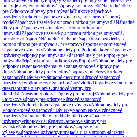
umývadlové armatúry
Prípojky zariadení pre umývacie miesto, drez,
prístroje a výlevku
Odtokové súpravy pre umývadlá
Náhradné diely
pre Odtokové súpravy pre umývadlá
Rúrkové zápachové
uzávierky
Rúrkové zápachové uzávierky, priestorovo úsporný
model
Zápachové uzávierky s nornou rúrkou pre umývadlá
Náhradné
diely pre Zápachové uzávierky s nornou rúrkou pre
umývadlá
Zápachové uzávierky s nornou rúrkou pre umývadlá,
priestorovo úsporné
Náhradné diely pre Zápachové uzávierky s
nornou rúrkou pre umývadlá, priestorovo úsporné
Podomietkové
zápachové uzávierky
Náhradné diely pre Podomietkové zápachové
uzávierky
Prípojky pre umývadlá
Náhradné diely pre Prípojky pre
umývadlá
Pripájacia rúra s hrdlom
Kryty
Prípojky
Náhradné diely pre
Prípojky
Tesnenia
Predĺženia
Ovládania
Odtokové súpravy pre
drezy
Náhradné diely pre Odtokové súpravy pre drezy
Rúrkové
zápachové uzávierky
Náhradné diely pre Rúrkové zápachové
uzávierky
Dvojkomorové zápachové uzávierky
Odpadové ventily pre
drez
Náhradné diely pre Odpadové ventily pre
drez
Príslušenstvo
Odtokové súpravy pre prístroje
Náhradné diely pre
Odtokové súpravy pre prístroje
Rúrkové zápachové
uzávierky
Podomietkové zápachové uzávierky
Náhradné diely pre
Podomietkové zápachové uzávierky
Nadomietkové zápachové
uzávierky
Náhradné diely pre Nadomietkové zápachové
uzávierky
Prípojky
Príslušenstvo
Odtokové súpravy pre
výlevky
Náhradné diely pre Odtokové súpravy pre
výlevky
Zápachové uzávierky
Pripájacia rúra s hrdlom
Náhradné