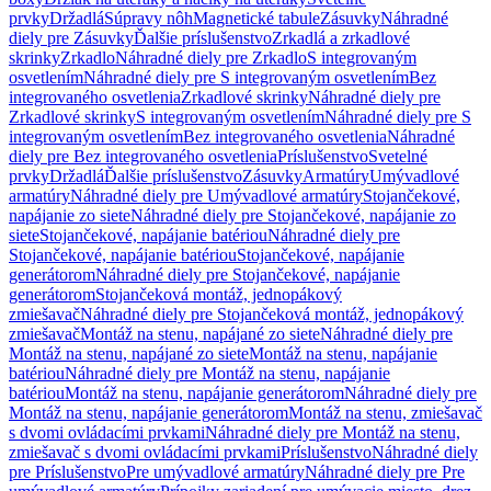
prvky
Držadlá
Súpravy nôh
Magnetické tabule
Zásuvky
Náhradné
diely pre Zásuvky
Ďalšie príslušenstvo
Zrkadlá a zrkadlové
skrinky
Zrkadlo
Náhradné diely pre Zrkadlo
S integrovaným
osvetlením
Náhradné diely pre S integrovaným osvetlením
Bez
integrovaného osvetlenia
Zrkadlové skrinky
Náhradné diely pre
Zrkadlové skrinky
S integrovaným osvetlením
Náhradné diely pre S
integrovaným osvetlením
Bez integrovaného osvetlenia
Náhradné
diely pre Bez integrovaného osvetlenia
Príslušenstvo
Svetelné
prvky
Držadlá
Ďalšie príslušenstvo
Zásuvky
Armatúry
Umývadlové
armatúry
Náhradné diely pre Umývadlové armatúry
Stojančekové,
napájanie zo siete
Náhradné diely pre Stojančekové, napájanie zo
siete
Stojančekové, napájanie batériou
Náhradné diely pre
Stojančekové, napájanie batériou
Stojančekové, napájanie
generátorom
Náhradné diely pre Stojančekové, napájanie
generátorom
Stojančeková montáž, jednopákový
zmiešavač
Náhradné diely pre Stojančeková montáž, jednopákový
zmiešavač
Montáž na stenu, napájané zo siete
Náhradné diely pre
Montáž na stenu, napájané zo siete
Montáž na stenu, napájanie
batériou
Náhradné diely pre Montáž na stenu, napájanie
batériou
Montáž na stenu, napájanie generátorom
Náhradné diely pre
Montáž na stenu, napájanie generátorom
Montáž na stenu, zmiešavač
s dvomi ovládacími prvkami
Náhradné diely pre Montáž na stenu,
zmiešavač s dvomi ovládacími prvkami
Príslušenstvo
Náhradné diely
pre Príslušenstvo
Pre umývadlové armatúry
Náhradné diely pre Pre