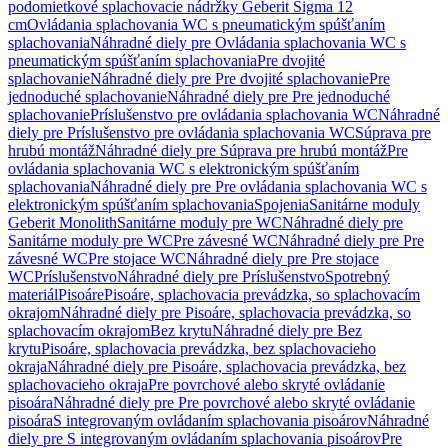
podomietkové splachovacie nádržky Geberit Sigma 12
cm
Ovládania splachovania WC s pneumatickým spúšťaním
splachovania
Náhradné diely pre Ovládania splachovania WC s
pneumatickým spúšťaním splachovania
Pre dvojité
splachovanie
Náhradné diely pre Pre dvojité splachovanie
Pre
jednoduché splachovanie
Náhradné diely pre Pre jednoduché
splachovanie
Príslušenstvo pre ovládania splachovania WC
Náhradné
diely pre Príslušenstvo pre ovládania splachovania WC
Súprava pre
hrubú montáž
Náhradné diely pre Súprava pre hrubú montáž
Pre
ovládania splachovania WC s elektronickým spúšťaním
splachovania
Náhradné diely pre Pre ovládania splachovania WC s
elektronickým spúšťaním splachovania
Spojenia
Sanitárne moduly
Geberit Monolith
Sanitárne moduly pre WC
Náhradné diely pre
Sanitárne moduly pre WC
Pre závesné WC
Náhradné diely pre Pre
závesné WC
Pre stojace WC
Náhradné diely pre Pre stojace
WC
Príslušenstvo
Náhradné diely pre Príslušenstvo
Spotrebný
materiál
Pisoáre
Pisoáre, splachovacia prevádzka, so splachovacím
okrajom
Náhradné diely pre Pisoáre, splachovacia prevádzka, so
splachovacím okrajom
Bez krytu
Náhradné diely pre Bez
krytu
Pisoáre, splachovacia prevádzka, bez splachovacieho
okraja
Náhradné diely pre Pisoáre, splachovacia prevádzka, bez
splachovacieho okraja
Pre povrchové alebo skryté ovládanie
pisoára
Náhradné diely pre Pre povrchové alebo skryté ovládanie
pisoára
S integrovaným ovládaním splachovania pisoárov
Náhradné
diely pre S integrovaným ovládaním splachovania pisoárov
Pre