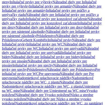
steny
Inštalačné prvky pre výlevky
Náhradné diely pre Inštalačné
prvky pre výlevky
Inštalačné prvky pre armatúry
Náhradné diely pre
Inštalačné prvky pre armatúry
Inštalačné prvky pre práčky a
umývačky riadu
Náhradné diely pre Inštalačné prvky pre práčky a
umývačky riadu
Inštalačné prvky pre konzolové zaťaženie
Náhradné
diely pre Inštalačné prvky pre konzolové zaťaženie
Inštalačné prvky
pre drezy
Náhradné diely pre Inštalačné prvky pre drezy
Inštalačné
prvky pre nástenné zásobníky
Náhradné diely pre Inštalačné prvky
pre nástenné zásobníky
Príslušenstvo
Náhradné diely pre
Príslušenstvo
Geberit Kombifix
Inštalačné prvky
Náhradné diely pre
Inštalačné prvky
Inštalačné prvky pre WC
Náhradné diely pre
Inštalačné prvky pre WC
Inštalačné prvky pre umývadlá
Náhradné
diely pre Inštalačné prvky pre umývadlá
Inštalačné prvky pre
bidety
Náhradné diely pre Inštalačné prvky pre bidety
Inštalačné
prvky pre pisoáre
Náhradné diely pre Inštalačné prvky pre
pisoáre
Inštalačné prvky pre sprchy
Náhradné diely pre Inštalačné
prvky pre sprchy
Príslušenstvo
Náhradné diely pre Príslušenstvo
Pre
inštalačné prvky pre WC
Pre upevnenia
Náhradné diely pre Pre
upevnenia
Nadomietkové splachovacie nádržky
Nadomietkové
splachovacie nádržky pre WC, z plastu
Náhradné diely pre
Nadomietkové splachovacie nádržky pre WC, z plastu
Umiestnené
na WC mise
Náhradné diely pre Umiestnené na WC mise
Vysoko
položené
Náhradné diely pre Vysoko položené
Nízko a stredne
vysoko položené
Náhradné diely pre Nízko a stredne vysoko
položené
Nadomietkové splachovacie nádržky pre WC, zo sanitárnej