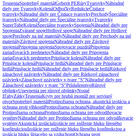
Tesnenia
Spotrebný materiál
Geberit PE
Rúry
Tvarovky
Náhradné
diely pre Tvarovky
Kolená
Odbočky
Redukcie
Čistiace
tvarovky
Náhradné diely pre Čistiace tvarovky
Prechody
Špeciálne
tvarovky
Náhradné diely pre Špeciálne tvarovky
Tvarovky
SuperTube
Kolená
Špeciálne tvarovky
Spojenia
Náhradné diely pre
Spojenia
Zvárané spoje
Hrdlové spoje
Náhradné diely pre Hrdlové
spoje
Prechody na iné materiály
Náhradné diely pre Prechody na iné
materiály
Závitové spojenia
Náhradné diely pre Závitové
spojenia
Pripojenia spojenia
Spojovacie puzdrá
Pripojenia
zariaďovacích predmetov
Náhradné diely pre Pripojenia
zariaďovacích predmetov
Pripájacie kolená
Náhradné diely pre
Pripájacie kolená
Pripájacie hrdlá
Náhradné diely pre Pripájacie
hrdlá
Pripájacie hrdlá
Náhradné diely pre Pripájacie hrdlá
Rúrkové
zápachové uzávierky
Náhradné diely pre Rúrkové zápachové
uzávierky
Zápachové uzávierky v tvare "S"
Náhradné diely pre
Zápachové uzávierky v tvare "S"
Príslušenstvo
Rúrové
objímky
Upevnenia pre rúrové objímky
Nosné
žľaby
Zátky
Tesnenia
Kryty pre hrubú montáž pre servisný
otvor
Spotrebný materiál
Protipožiarna ochrana, akustická izolácia a
ochrana proti vlhkosti
Protipožiarna ochrana
Náhradné diely pre
Protipožiarna ochrana
Protipožiarna ochrana pre odvodňovacie
systémy
Náhradné diely pre Protipožiarna ochrana pre odvodňovacie
systémy
Akustická izolácia
Izolácie pre zníženie hluku šíreného
konštrukciou
Izolácie pre zníženie hluku šíreného konštrukciou a
izolácia hluku šíriaceho sa vzduchom
Ochrana proti