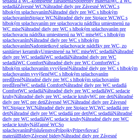
sedadlá a WC-kompletné zariadenia
Spotrebný materiál
WC a WC
sedadlá
Závesné WC
Náhradné diely pre Závesné WC
WC s
hlbokým splachovaním
Náhradné diely pre WC s hlbokým
splachovaním
Stojace WC
Náhradné diely pre Stojace WC
WC s
hlbokým splachovaním pre splachovaciu nádržku umiestnenú na
WC mise
Náhradné diely pre WC s hlbokým splachovaním pre
splachovaciu nádržku umiestnenú na WC mise
WC s hlbokým
splachovaním
Náhradné diely pre WC s hlbokým
splachovaním
Nadomietkové splachovacie nádržky pre WC, zo
sanitárnej keramiky
Umiestnené na WC mise
WC sedadlá
Náhradné
diely pre WC sedadlá
WC sedadlá
Náhradné diely pre WC
sedadlá
WC Comfort
Náhradné diely pre WC Comfort
WC s
hlbokým splachovaním vyvýšené
Náhradné diely pre WC s hlbokým
splachovaním vyvýšené
WC s hlbokým splachovaním
predĺžené
Náhradné diely pre WC s hlbokým splachovaním
predĺžené
WC sedadlá Comfort
Náhradné diely pre WC sedadlá
Comfort
WC sedadlá
Náhradné diely pre WC sedadlá
WC sedacie
kruhy
Náhradné diely pre WC sedacie kruhy
WC pre deti
Náhradné
diely pre WC pre deti
Závesné WC
Náhradné diely pre Závesné
WC
Stojace WC
Náhradné diely pre Stojace WC
WC sedadlá pre
deti
Náhradné diely pre WC sedadlá pre deti
WC sedadlá
Náhradné
diely pre WC sedadlá
WC sedacie kruhy
Náhradné diely pre WC
sedacie kruhy
Nášľapné WC
So
splachovaním
Príslušenstvo
Prípojky
Pripevňovací
materiál
Bidety
Závesné bidety
Náhradné diely pre Závesné