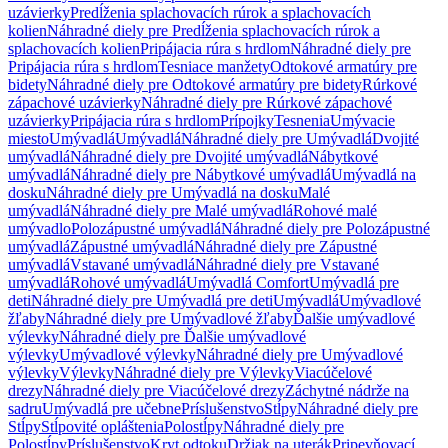
uzávierky
Predĺženia splachovacích rúrok a splachovacích
kolien
Náhradné diely pre Predĺženia splachovacích rúrok a
splachovacích kolien
Pripájacia rúra s hrdlom
Náhradné diely pre
Pripájacia rúra s hrdlom
Tesniace manžety
Odtokové armatúry pre
bidety
Náhradné diely pre Odtokové armatúry pre bidety
Rúrkové
zápachové uzávierky
Náhradné diely pre Rúrkové zápachové
uzávierky
Pripájacia rúra s hrdlom
Prípojky
Tesnenia
Umývacie
miesto
Umývadlá
Umývadlá
Náhradné diely pre Umývadlá
Dvojité
umývadlá
Náhradné diely pre Dvojité umývadlá
Nábytkové
umývadlá
Náhradné diely pre Nábytkové umývadlá
Umývadlá na
dosku
Náhradné diely pre Umývadlá na dosku
Malé
umývadlá
Náhradné diely pre Malé umývadlá
Rohové malé
umývadlo
Polozápustné umývadlá
Náhradné diely pre Polozápustné
umývadlá
Zápustné umývadlá
Náhradné diely pre Zápustné
umývadlá
Vstavané umývadlá
Náhradné diely pre Vstavané
umývadlá
Rohové umývadlá
Umývadlá Comfort
Umývadlá pre
deti
Náhradné diely pre Umývadlá pre deti
Umývadlá
Umývadlové
žľaby
Náhradné diely pre Umývadlové žľaby
Ďalšie umývadlové
výlevky
Náhradné diely pre Ďalšie umývadlové
výlevky
Umývadlové výlevky
Náhradné diely pre Umývadlové
výlevky
Výlevky
Náhradné diely pre Výlevky
Viacúčelové
drezy
Náhradné diely pre Viacúčelové drezy
Záchytné nádrže na
sadru
Umývadlá pre učebne
Príslušenstvo
Stĺpy
Náhradné diely pre
Stĺpy
Stĺpovité opláštenia
Polostĺpy
Náhradné diely pre
Polostĺpy
Príslušenstvo
Kryt odtoku
Držiak na uterák
Pripevňovací