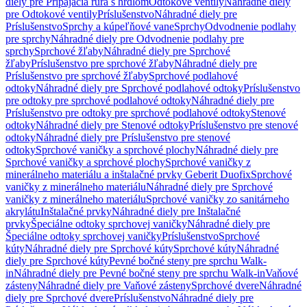
diely pre Pripájacia rúra s hrdlom
Odtokové ventily
Náhradné diely
pre Odtokové ventily
Príslušenstvo
Náhradné diely pre
Príslušenstvo
Sprchy a kúpeľňové vane
Sprchy
Odvodnenie podlahy
pre sprchy
Náhradné diely pre Odvodnenie podlahy pre
sprchy
Sprchové žľaby
Náhradné diely pre Sprchové
žľaby
Príslušenstvo pre sprchové žľaby
Náhradné diely pre
Príslušenstvo pre sprchové žľaby
Sprchové podlahové
odtoky
Náhradné diely pre Sprchové podlahové odtoky
Príslušenstvo
pre odtoky pre sprchové podlahové odtoky
Náhradné diely pre
Príslušenstvo pre odtoky pre sprchové podlahové odtoky
Stenové
odtoky
Náhradné diely pre Stenové odtoky
Príslušenstvo pre stenové
odtoky
Náhradné diely pre Príslušenstvo pre stenové
odtoky
Sprchové vaničky a sprchové plochy
Náhradné diely pre
Sprchové vaničky a sprchové plochy
Sprchové vaničky z
minerálneho materiálu a inštalačné prvky Geberit Duofix
Sprchové
vaničky z minerálneho materiálu
Náhradné diely pre Sprchové
vaničky z minerálneho materiálu
Sprchové vaničky zo sanitárneho
akrylátu
Inštalačné prvky
Náhradné diely pre Inštalačné
prvky
Špeciálne odtoky sprchovej vaničky
Náhradné diely pre
Špeciálne odtoky sprchovej vaničky
Príslušenstvo
Sprchové
kúty
Náhradné diely pre Sprchové kúty
Sprchové kúty
Náhradné
diely pre Sprchové kúty
Pevné bočné steny pre sprchu Walk-
in
Náhradné diely pre Pevné bočné steny pre sprchu Walk-in
Vaňové
zásteny
Náhradné diely pre Vaňové zásteny
Sprchové dvere
Náhradné
diely pre Sprchové dvere
Príslušenstvo
Náhradné diely pre