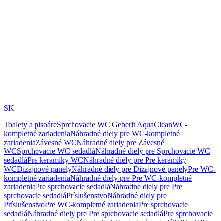
SK
Toalety a pisoáre
Sprchovacie WC Geberit AquaClean
WC-
kompletné zariadenia
Náhradné diely pre WC-kompletné
zariadenia
Závesné WC
Náhradné diely pre Závesné
WC
Sprchovacie WC sedadlá
Náhradné diely pre Sprchovacie WC
sedadlá
Pre keramiky WC
Náhradné diely pre Pre keramiky
WC
Dizajnové panely
Náhradné diely pre Dizajnové panely
Pre WC-
kompletné zariadenia
Náhradné diely pre Pre WC-kompletné
zariadenia
Pre sprchovacie sedadlá
Náhradné diely pre Pre
sprchovacie sedadlá
Príslušenstvo
Náhradné diely pre
Príslušenstvo
Pre WC-kompletné zariadenia
Pre sprchovacie
sedadlá
Náhradné diely pre Pre sprchovacie sedadlá
Pre sprchovacie