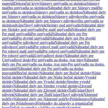
materiál
Dekoračné kryty
Súpravy umývadla so skrinkou
Súpravy
malého umývadla so skrinkou
Náhradné diely pre Súpravy malého
umývadla so skrinkou
Súpravy umývadla so skrinkou
Náhradné diely
pre Súpravy umývadla so skrinkou
Súpravy nábytkového umývadla
so skrinkou
Náhradné diely pre Súpravy nábytkového umývadla so
skrinkou
Kúpeľňový nábytok
Skrinky pod umývadlo
Náhradné diely
pre Skrinky pod umývadlo
Pre malé umývadlá
Náhradné diely pre
Pre malé umývadlá
Pre umývadlá
Náhradné diely pre Pre
umývadlá
Pre dvojité umývadlá
Náhradné diely pre Pre dvojité
umývadlá
Pre nábytkové umývadlá
Náhradné diely pre Pre
nábytkové umývadlá
Pre rohové malé umývadlá
Náhradné diely pre
Pre rohové malé umývadlá
Pre rohové umývadlá
Náhradné diely pre
Pre rohové umývadlá
Umývadlové dosky
Náhradné diely pre
Umývadlové dosky
Pre umývadlo na dosku, tvar misy
Náhradné
diely pre Pre umývadlo na dosku, tvar misy
Pre umývadlo na dosku,
pravouhlé
Náhradné diely pre Pre umývadlo na dosku,
pravouhlé
Bočné skrinky
Náhradné diely pre Bočné skrinky
Nízke
bočné skrinky
Náhradné diely pre Nízke bočné skrinky
Vysoké
skrinky
Náhradné diely pre Vysoké skrinky
Stredne vysoké
skrinky
Náhradné diely pre Stredne vysoké skrinky
Závesné
skrinky
Náhradné diely pre Závesné skrinky
Ďalší kúpeľňový
nábytok
Náhradné diely pre Ďalší kúpeľňový nábytok
Nástenné
poličky
Náhradné diely pre Nástenné poličky
Príslušenstvo
Náhradné
diely pre Príslušenstvo
Priehradky do zásuvky a organizačné
boxy
Držiak na uteráky a háčiky na uteráky
Svetelné