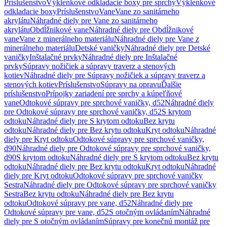
Príslušenstvo
Výklenkové odkladacie boxy pre sprchy
Výklenkové
odkladacie boxy
Príslušenstvo
Vane
Vane zo sanitárneho
akrylátu
Náhradné diely pre Vane zo sanitárneho
akrylátu
Obdĺžnikové vane
Náhradné diely pre Obdĺžnikové
vane
Vane z minerálneho materiálu
Náhradné diely pre Vane z
minerálneho materiálu
Detské vaničky
Náhradné diely pre Detské
vaničky
Inštalačné prvky
Náhradné diely pre Inštalačné
prvky
Súpravy nožičiek a súpravy traverz a stenových
kotiev
Náhradné diely pre Súpravy nožičiek a súpravy traverz a
stenových kotiev
Príslušenstvo
Súpravy na opravu
Ďalšie
príslušenstvo
Prípojky zariadení pre sprchy a kúpeľňové
vane
Odtokové súpravy pre sprchové vaničky, d52
Náhradné diely
pre Odtokové súpravy pre sprchové vaničky, d52
S krytom
odtoku
Náhradné diely pre S krytom odtoku
Bez krytu
odtoku
Náhradné diely pre Bez krytu odtoku
Kryt odtoku
Náhradné
diely pre Kryt odtoku
Odtokové súpravy pre sprchové vaničky,
d90
Náhradné diely pre Odtokové súpravy pre sprchové vaničky,
d90
S krytom odtoku
Náhradné diely pre S krytom odtoku
Bez krytu
odtoku
Náhradné diely pre Bez krytu odtoku
Kryt odtoku
Náhradné
diely pre Kryt odtoku
Odtokové súpravy pre sprchové vaničky
Sestra
Náhradné diely pre Odtokové súpravy pre sprchové vaničky
Sestra
Bez krytu odtoku
Náhradné diely pre Bez krytu
odtoku
Odtokové súpravy pre vane, d52
Náhradné diely pre
Odtokové súpravy pre vane, d52
S otočným ovládaním
Náhradné
diely pre S otočným ovládaním
Súpravy pre konečnú montáž pre