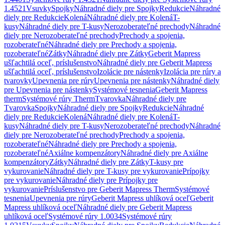
1.4521
Vsuvky
Spojky
Náhradné diely pre Spojky
Redukcie
Náhradné
diely pre Redukcie
Kolená
Náhradné diely pre Kolená
T-
kusy
Náhradné diely pre T-kusy
Nerozoberateľné prechody
Náhradné
diely pre Nerozoberateľné prechody
Prechody a spojenia,
rozoberateľné
Náhradné diely pre Prechody a spojenia,
rozoberateľné
Zátky
Náhradné diely pre Zátky
Geberit Mapress
ušľachtilá oceľ, príslušenstvo
Náhradné diely pre Geberit Mapress
ušľachtilá oceľ, príslušenstvo
Izolácie pre nástenky
Izolácia pre rúry a
tvarovky
Upevnenia pre rúry
Upevnenia pre nástenky
Náhradné diely
pre Upevnenia pre nástenky
Systémové tesnenia
Geberit Mapress
therm
Systémové rúry Therm
Tvarovka
Náhradné diely pre
Tvarovka
Spojky
Náhradné diely pre Spojky
Redukcie
Náhradné
diely pre Redukcie
Kolená
Náhradné diely pre Kolená
T-
kusy
Náhradné diely pre T-kusy
Nerozoberateľné prechody
Náhradné
diely pre Nerozoberateľné prechody
Prechody a spojenia,
rozoberateľné
Náhradné diely pre Prechody a spojenia,
rozoberateľné
Axiálne kompenzátory
Náhradné diely pre Axiálne
kompenzátory
Zátky
Náhradné diely pre Zátky
T-kusy pre
vykurovanie
Náhradné diely pre T-kusy pre vykurovanie
Prípojky
pre vykurovanie
Náhradné diely pre Prípojky pre
vykurovanie
Príslušenstvo pre Geberit Mapress Therm
Systémové
tesnenia
Upevnenia pre rúry
Geberit Mapress uhlíková oceľ
Geberit
Mapress uhlíková oceľ
Náhradné diely pre Geberit Mapress
uhlíková oceľ
Systémové rúry 1.0034
Systémové rúry