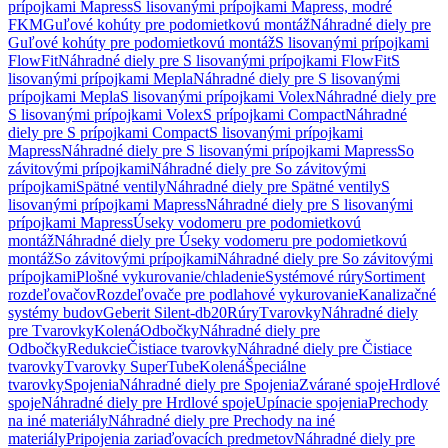
prípojkami Mapress
S lisovanými prípojkami Mapress, modré
FKM
Guľové kohúty pre podomietkovú montáž
Náhradné diely pre
Guľové kohúty pre podomietkovú montáž
S lisovanými prípojkami
FlowFit
Náhradné diely pre S lisovanými prípojkami FlowFit
S
lisovanými prípojkami Mepla
Náhradné diely pre S lisovanými
prípojkami Mepla
S lisovanými prípojkami Volex
Náhradné diely pre
S lisovanými prípojkami Volex
S prípojkami Compact
Náhradné
diely pre S prípojkami Compact
S lisovanými prípojkami
Mapress
Náhradné diely pre S lisovanými prípojkami Mapress
So
závitovými prípojkami
Náhradné diely pre So závitovými
prípojkami
Spätné ventily
Náhradné diely pre Spätné ventily
S
lisovanými prípojkami Mapress
Náhradné diely pre S lisovanými
prípojkami Mapress
Úseky vodomeru pre podomietkovú
montáž
Náhradné diely pre Úseky vodomeru pre podomietkovú
montáž
So závitovými prípojkami
Náhradné diely pre So závitovými
prípojkami
Plošné vykurovanie/chladenie
Systémové rúry
Sortiment
rozdeľovačov
Rozdeľovače pre podlahové vykurovanie
Kanalizačné
systémy budov
Geberit Silent-db20
Rúry
Tvarovky
Náhradné diely
pre Tvarovky
Kolená
Odbočky
Náhradné diely pre
Odbočky
Redukcie
Čistiace tvarovky
Náhradné diely pre Čistiace
tvarovky
Tvarovky SuperTube
Kolená
Špeciálne
tvarovky
Spojenia
Náhradné diely pre Spojenia
Zvárané spoje
Hrdlové
spoje
Náhradné diely pre Hrdlové spoje
Upínacie spojenia
Prechody
na iné materiály
Náhradné diely pre Prechody na iné
materiály
Pripojenia zariaďovacích predmetov
Náhradné diely pre