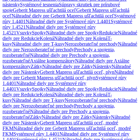
nástenky
Systémové tesnenia
Súpravy skrutiek pre prírubové
spoje
Geberit Mapress ušľachtilá oceľ
Geberit Mapress ušľachtilá
oceľ
Náhradné diely pre Geberit Mapress ušľachtilá oceľ
Systémové
rúry 1.4401
Náhradné diely pre Systémové rúry 1.4401
Systémové
rúry 1.4521
Náhradné diely pre Systémové rúry
1.4521
Vsuvky
Spojky
Náhradné diely pre Spojky
Redukcie
Náhradné
diely pre Redukcie
Kolená
Náhradné diely pre Kolená
T-
kusy
Náhradné diely pre T-kusy
Nerozoberateľné prechody
Náhradné
diely pre Nerozoberateľné prechody
Prechody a spojenia,
rozoberateľné
Náhradné diely pre Prechody a spojenia,
rozoberateľné
Axiálne kompenzátory
Náhradné diely pre Axiálne
kompenzátory
Zátky
Náhradné diely pre Zátky
Nástenky
Náhradné
diely pre Nástenky
Geberit Mapress ušľachtilá oceľ, plyn
Náhradné
diely pre Geberit Mapress ušľachtilá oceľ, plyn
Systémové rúry
1.4401
Náhradné diely pre Systémové rúry
1.4401
Vsuvky
Spojky
Náhradné diely pre Spojky
Redukcie
Náhradné
diely pre Redukcie
Kolená
Náhradné diely pre Kolená
T-
kusy
Náhradné diely pre T-kusy
Nerozoberateľné prechody
Náhradné
diely pre Nerozoberateľné prechody
Prechody a spojenia,
rozoberateľné
Náhradné diely pre Prechody a spojenia,
rozoberateľné
Zátky
Náhradné diely pre Zátky
Nástenky
Náhradné
diely pre Nástenky
Geberit Mapress ušľachtilá oceľ, modré
FKM
Náhradné diely pre Geberit Mapress ušľachtilá oceľ, modré
FKM
Systémové rúry 1.4401
Náhradné diely pre Systémové rúry
1.4401
Systémové rúry 1.4521
Náhradné diely pre Systémové rúry