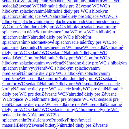
sedadlá a WC-kompletné zariadenia
Spotrebný materiál
WC a WC
sedadlá
Závesné WC
Náhradné diely pre Závesné WC
WC s
hlbokým splachovaním
Náhradné diely pre WC s hlbokým
splachovaním
Stojace WC
Náhradné diely pre Stojace WC
WC s
hlbokým splachovaním pre splachovaciu nádržku umiestnenú na
WC mise
Náhradné diely pre WC s hlbokým splachovaním pre
splachovaciu nádržku umiestnenú na WC mise
WC s hlbokým
splachovaním
Náhradné diely pre WC s hlbokým
splachovaním
Nadomietkové splachovacie nádržky pre WC, zo
sanitárnej keramiky
Umiestnené na WC mise
WC sedadlá
Náhradné
diely pre WC sedadlá
WC sedadlá
Náhradné diely pre WC
sedadlá
WC Comfort
Náhradné diely pre WC Comfort
WC s
hlbokým splachovaním vyvýšené
Náhradné diely pre WC s hlbokým
splachovaním vyvýšené
WC s hlbokým splachovaním
predĺžené
Náhradné diely pre WC s hlbokým splachovaním
predĺžené
WC sedadlá Comfort
Náhradné diely pre WC sedadlá
Comfort
WC sedadlá
Náhradné diely pre WC sedadlá
WC sedacie
kruhy
Náhradné diely pre WC sedacie kruhy
WC pre deti
Náhradné
diely pre WC pre deti
Závesné WC
Náhradné diely pre Závesné
WC
Stojace WC
Náhradné diely pre Stojace WC
WC sedadlá pre
deti
Náhradné diely pre WC sedadlá pre deti
WC sedadlá
Náhradné
diely pre WC sedadlá
WC sedacie kruhy
Náhradné diely pre WC
sedacie kruhy
Nášľapné WC
So
splachovaním
Príslušenstvo
Prípojky
Pripevňovací
materiál
Bidety
Závesné bidety
Náhradné diely pre Závesné