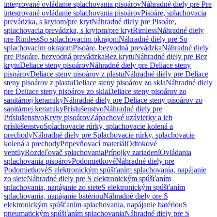
integrované ovládanie splachovania pisoárov
Náhradné diely pre Pre
integrované ovládanie splachovania pisoárov
Pisoáre, splachovacia
prevádzka, s krytom/pre kryt
Náhradné diely pre Pisoáre,
splachovacia prevádzka, s krytom/pre kryt
Rimless
Náhradné diely
pre Rimless
So splachovacím okrajom
Náhradné diely pre So
splachovacím okrajom
Pisoáre, bezvodná prevádzka
Náhradné diely
pre Pisoáre, bezvodná prevádzka
Bez krytu
Náhradné diely pre Bez
krytu
Deliace steny pisoárov
Náhradné diely pre Deliace steny
pisoárov
Deliace steny pisoárov z plastu
Náhradné diely pre Deliace
steny pisoárov z plastu
Deliace steny pisoárov zo skla
Náhradné diely
pre Deliace steny pisoárov zo skla
Deliace steny pisoárov zo
sanitárnej keramiky
Náhradné diely pre Deliace steny pisoárov zo
sanitárnej keramiky
Príslušenstvo
Náhradné diely pre
Príslušenstvo
Kryty pisoárov
Zápachové uzávierky a ich
príslušenstvo
Splachovacie rúrky, splachovacie kolená a
prechody
Náhradné diely pre Splachovacie rúrky, splachovacie
kolená a prechody
Pripevňovací materiál
Odtokové
ventily
Rozdeľovač splachovania
Prípojky zariadení
Ovládania
splachovania pisoárov
Podomietkové
Náhradné diely pre
Podomietkové
S elektronickým spúšťaním splachovania, napájanie
zo siete
Náhradné diely pre S elektronickým spúšťaním
splachovania, napájanie zo siete
S elektronickým spúšťaním
splachovania, napájanie batériou
Náhradné diely pre S
elektronickým spúšťaním splachovania, napájanie batériou
S
pneumatickým spúšťaním splachovania
Náhradné diely pre S