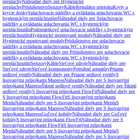
preplachy
Náhradné diely pre Hygienické
preplachy
Príslušenstvo
Senzory
Káble
Regulátor prietoku
Kryty a
krycie dosky
Splachovacie nádržky a ovládania splachovania WC s
hygienickým prepláchnutím
Náhradné diely pre Splachovacie
nádržky a ovládania splachovania WC s hygienickým
prepláchnutím
Podomietkové splachovacie nádržky s hygienickým
prepláchnutím
Hygienické montované moduly
Náhradné diely pre
Hygienické montované moduly
Príslušenstvo pre splachovacie
nádržky a ovládania splachovania WC s hygienickým
prepláchnutím
Náhradné diely pre Príslušenstvo pre splachovacie
nádržky a ovládania splachovania WC s hygienickým
prepláchnutím
Senzory
Káble
Sieťové zdroje
Náhradné diely pre
Sieťové zdroje
Sieťové komponenty
Potrubné armatúry
Priame
sedlové ventily
Náhradné diely pre Priame sedlové ventily
S
lisovanými prípojkami Mapress
Náhradné diely pre S lisovanými
prípojkami Mapress
Šikmé sedlové ventily
Náhradné diely pre Šikmé
sedlové ventily
S lisovanými prípojkami FlowFit
Náhradné diely pre
S lisovanými prípojkami FlowFit
S lisovanými prípojkami
Mepla
Náhradné diely pre S lisovanými prípojkami Mepla
S
lisovanými prípojkami Mapress
Náhradné diely pre S lisovanými
prípojkami Mapress
Guľové kohúty
Náhradné diely pre Guľové
kohúty
S lisovanými prípojkami FlowFit
Náhradné diely pre S
lisovanými prípojkami FlowFit
S lisovanými prípojkami
Mepla
Náhradné diely pre S lisovanými prípojkami Mepla
S
lisovanými prípojkami Mapress
Náhradné diely pre S lisovanými