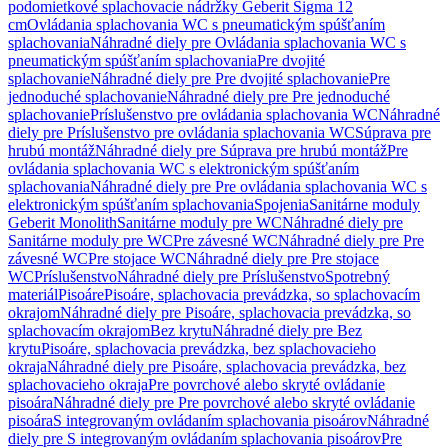
podomietkové splachovacie nádržky Geberit Sigma 12
cm
Ovládania splachovania WC s pneumatickým spúšťaním
splachovania
Náhradné diely pre Ovládania splachovania WC s
pneumatickým spúšťaním splachovania
Pre dvojité
splachovanie
Náhradné diely pre Pre dvojité splachovanie
Pre
jednoduché splachovanie
Náhradné diely pre Pre jednoduché
splachovanie
Príslušenstvo pre ovládania splachovania WC
Náhradné
diely pre Príslušenstvo pre ovládania splachovania WC
Súprava pre
hrubú montáž
Náhradné diely pre Súprava pre hrubú montáž
Pre
ovládania splachovania WC s elektronickým spúšťaním
splachovania
Náhradné diely pre Pre ovládania splachovania WC s
elektronickým spúšťaním splachovania
Spojenia
Sanitárne moduly
Geberit Monolith
Sanitárne moduly pre WC
Náhradné diely pre
Sanitárne moduly pre WC
Pre závesné WC
Náhradné diely pre Pre
závesné WC
Pre stojace WC
Náhradné diely pre Pre stojace
WC
Príslušenstvo
Náhradné diely pre Príslušenstvo
Spotrebný
materiál
Pisoáre
Pisoáre, splachovacia prevádzka, so splachovacím
okrajom
Náhradné diely pre Pisoáre, splachovacia prevádzka, so
splachovacím okrajom
Bez krytu
Náhradné diely pre Bez
krytu
Pisoáre, splachovacia prevádzka, bez splachovacieho
okraja
Náhradné diely pre Pisoáre, splachovacia prevádzka, bez
splachovacieho okraja
Pre povrchové alebo skryté ovládanie
pisoára
Náhradné diely pre Pre povrchové alebo skryté ovládanie
pisoára
S integrovaným ovládaním splachovania pisoárov
Náhradné
diely pre S integrovaným ovládaním splachovania pisoárov
Pre