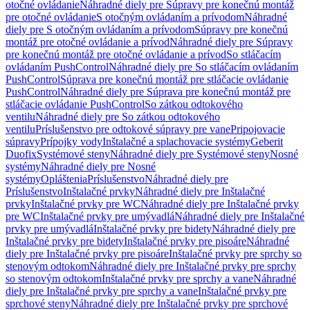
otočné ovládanie
Náhradné diely pre Súpravy pre konečnú montáž
pre otočné ovládanie
S otočným ovládaním a prívodom
Náhradné
diely pre S otočným ovládaním a prívodom
Súpravy pre konečnú
montáž pre otočné ovládanie a prívod
Náhradné diely pre Súpravy
pre konečnú montáž pre otočné ovládanie a prívod
So stláčacím
ovládaním PushControl
Náhradné diely pre So stláčacím ovládaním
PushControl
Súprava pre konečnú montáž pre stláčacie ovládanie
PushControl
Náhradné diely pre Súprava pre konečnú montáž pre
stláčacie ovládanie PushControl
So zátkou odtokového
ventilu
Náhradné diely pre So zátkou odtokového
ventilu
Príslušenstvo pre odtokové súpravy pre vane
Pripojovacie
súpravy
Prípojky vody
Inštalačné a splachovacie systémy
Geberit
Duofix
Systémové steny
Náhradné diely pre Systémové steny
Nosné
systémy
Náhradné diely pre Nosné
systémy
Opláštenia
Príslušenstvo
Náhradné diely pre
Príslušenstvo
Inštalačné prvky
Náhradné diely pre Inštalačné
prvky
Inštalačné prvky pre WC
Náhradné diely pre Inštalačné prvky
pre WC
Inštalačné prvky pre umývadlá
Náhradné diely pre Inštalačné
prvky pre umývadlá
Inštalačné prvky pre bidety
Náhradné diely pre
Inštalačné prvky pre bidety
Inštalačné prvky pre pisoáre
Náhradné
diely pre Inštalačné prvky pre pisoáre
Inštalačné prvky pre sprchy so
stenovým odtokom
Náhradné diely pre Inštalačné prvky pre sprchy
so stenovým odtokom
Inštalačné prvky pre sprchy a vane
Náhradné
diely pre Inštalačné prvky pre sprchy a vane
Inštalačné prvky pre
sprchové steny
Náhradné diely pre Inštalačné prvky pre sprchové