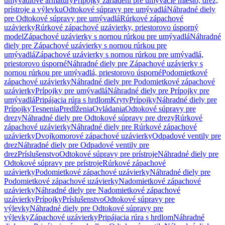
umývadlové armatúry
Prípojky zariadení pre umývacie miesto, drez,
prístroje a výlevku
Odtokové súpravy pre umývadlá
Náhradné diely
pre Odtokové súpravy pre umývadlá
Rúrkové zápachové
uzávierky
Rúrkové zápachové uzávierky, priestorovo úsporný
model
Zápachové uzávierky s nornou rúrkou pre umývadlá
Náhradné
diely pre Zápachové uzávierky s nornou rúrkou pre
umývadlá
Zápachové uzávierky s nornou rúrkou pre umývadlá,
priestorovo úsporné
Náhradné diely pre Zápachové uzávierky s
nornou rúrkou pre umývadlá, priestorovo úsporné
Podomietkové
zápachové uzávierky
Náhradné diely pre Podomietkové zápachové
uzávierky
Prípojky pre umývadlá
Náhradné diely pre Prípojky pre
umývadlá
Pripájacia rúra s hrdlom
Kryty
Prípojky
Náhradné diely pre
Prípojky
Tesnenia
Predĺženia
Ovládania
Odtokové súpravy pre
drezy
Náhradné diely pre Odtokové súpravy pre drezy
Rúrkové
zápachové uzávierky
Náhradné diely pre Rúrkové zápachové
uzávierky
Dvojkomorové zápachové uzávierky
Odpadové ventily pre
drez
Náhradné diely pre Odpadové ventily pre
drez
Príslušenstvo
Odtokové súpravy pre prístroje
Náhradné diely pre
Odtokové súpravy pre prístroje
Rúrkové zápachové
uzávierky
Podomietkové zápachové uzávierky
Náhradné diely pre
Podomietkové zápachové uzávierky
Nadomietkové zápachové
uzávierky
Náhradné diely pre Nadomietkové zápachové
uzávierky
Prípojky
Príslušenstvo
Odtokové súpravy pre
výlevky
Náhradné diely pre Odtokové súpravy pre
výlevky
Zápachové uzávierky
Pripájacia rúra s hrdlom
Náhradné