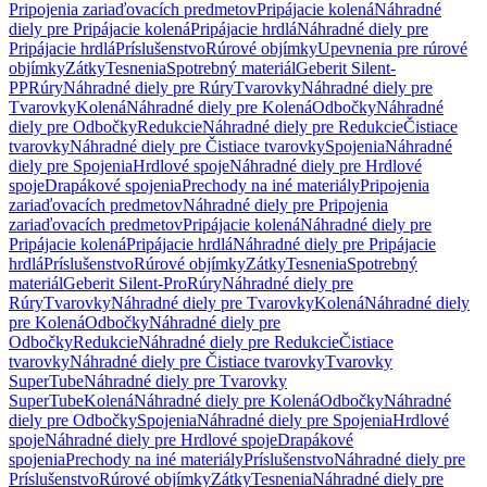
Pripojenia zariaďovacích predmetov
Pripájacie kolená
Náhradné
diely pre Pripájacie kolená
Pripájacie hrdlá
Náhradné diely pre
Pripájacie hrdlá
Príslušenstvo
Rúrové objímky
Upevnenia pre rúrové
objímky
Zátky
Tesnenia
Spotrebný materiál
Geberit Silent-
PP
Rúry
Náhradné diely pre Rúry
Tvarovky
Náhradné diely pre
Tvarovky
Kolená
Náhradné diely pre Kolená
Odbočky
Náhradné
diely pre Odbočky
Redukcie
Náhradné diely pre Redukcie
Čistiace
tvarovky
Náhradné diely pre Čistiace tvarovky
Spojenia
Náhradné
diely pre Spojenia
Hrdlové spoje
Náhradné diely pre Hrdlové
spoje
Drapákové spojenia
Prechody na iné materiály
Pripojenia
zariaďovacích predmetov
Náhradné diely pre Pripojenia
zariaďovacích predmetov
Pripájacie kolená
Náhradné diely pre
Pripájacie kolená
Pripájacie hrdlá
Náhradné diely pre Pripájacie
hrdlá
Príslušenstvo
Rúrové objímky
Zátky
Tesnenia
Spotrebný
materiál
Geberit Silent-Pro
Rúry
Náhradné diely pre
Rúry
Tvarovky
Náhradné diely pre Tvarovky
Kolená
Náhradné diely
pre Kolená
Odbočky
Náhradné diely pre
Odbočky
Redukcie
Náhradné diely pre Redukcie
Čistiace
tvarovky
Náhradné diely pre Čistiace tvarovky
Tvarovky
SuperTube
Náhradné diely pre Tvarovky
SuperTube
Kolená
Náhradné diely pre Kolená
Odbočky
Náhradné
diely pre Odbočky
Spojenia
Náhradné diely pre Spojenia
Hrdlové
spoje
Náhradné diely pre Hrdlové spoje
Drapákové
spojenia
Prechody na iné materiály
Príslušenstvo
Náhradné diely pre
Príslušenstvo
Rúrové objímky
Zátky
Tesnenia
Náhradné diely pre