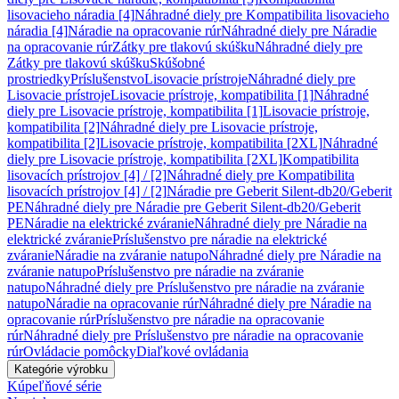
lisovacieho náradia [4]
Náhradné diely pre Kompatibilita lisovacieho
náradia [4]
Náradie na opracovanie rúr
Náhradné diely pre Náradie
na opracovanie rúr
Zátky pre tlakovú skúšku
Náhradné diely pre
Zátky pre tlakovú skúšku
Skúšobné
prostriedky
Príslušenstvo
Lisovacie prístroje
Náhradné diely pre
Lisovacie prístroje
Lisovacie prístroje, kompatibilita [1]
Náhradné
diely pre Lisovacie prístroje, kompatibilita [1]
Lisovacie prístroje,
kompatibilita [2]
Náhradné diely pre Lisovacie prístroje,
kompatibilita [2]
Lisovacie prístroje, kompatibilita [2XL]
Náhradné
diely pre Lisovacie prístroje, kompatibilita [2XL]
Kompatibilita
lisovacích prístrojov [4] / [2]
Náhradné diely pre Kompatibilita
lisovacích prístrojov [4] / [2]
Náradie pre Geberit Silent-db20/Geberit
PE
Náhradné diely pre Náradie pre Geberit Silent-db20/Geberit
PE
Náradie na elektrické zváranie
Náhradné diely pre Náradie na
elektrické zváranie
Príslušenstvo pre náradie na elektrické
zváranie
Náradie na zváranie natupo
Náhradné diely pre Náradie na
zváranie natupo
Príslušenstvo pre náradie na zváranie
natupo
Náhradné diely pre Príslušenstvo pre náradie na zváranie
natupo
Náradie na opracovanie rúr
Náhradné diely pre Náradie na
opracovanie rúr
Príslušenstvo pre náradie na opracovanie
rúr
Náhradné diely pre Príslušenstvo pre náradie na opracovanie
rúr
Ovládacie pomôcky
Diaľkové ovládania
Kategórie výrobku
Kúpeľňové série