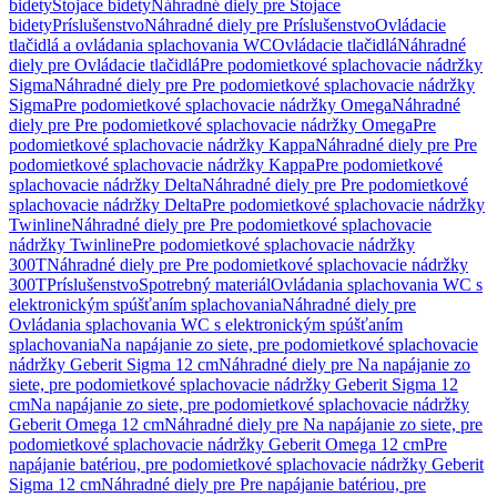
bidety
Stojace bidety
Náhradné diely pre Stojace
bidety
Príslušenstvo
Náhradné diely pre Príslušenstvo
Ovládacie
tlačidlá a ovládania splachovania WC
Ovládacie tlačidlá
Náhradné
diely pre Ovládacie tlačidlá
Pre podomietkové splachovacie nádržky
Sigma
Náhradné diely pre Pre podomietkové splachovacie nádržky
Sigma
Pre podomietkové splachovacie nádržky Omega
Náhradné
diely pre Pre podomietkové splachovacie nádržky Omega
Pre
podomietkové splachovacie nádržky Kappa
Náhradné diely pre Pre
podomietkové splachovacie nádržky Kappa
Pre podomietkové
splachovacie nádržky Delta
Náhradné diely pre Pre podomietkové
splachovacie nádržky Delta
Pre podomietkové splachovacie nádržky
Twinline
Náhradné diely pre Pre podomietkové splachovacie
nádržky Twinline
Pre podomietkové splachovacie nádržky
300T
Náhradné diely pre Pre podomietkové splachovacie nádržky
300T
Príslušenstvo
Spotrebný materiál
Ovládania splachovania WC s
elektronickým spúšťaním splachovania
Náhradné diely pre
Ovládania splachovania WC s elektronickým spúšťaním
splachovania
Na napájanie zo siete, pre podomietkové splachovacie
nádržky Geberit Sigma 12 cm
Náhradné diely pre Na napájanie zo
siete, pre podomietkové splachovacie nádržky Geberit Sigma 12
cm
Na napájanie zo siete, pre podomietkové splachovacie nádržky
Geberit Omega 12 cm
Náhradné diely pre Na napájanie zo siete, pre
podomietkové splachovacie nádržky Geberit Omega 12 cm
Pre
napájanie batériou, pre podomietkové splachovacie nádržky Geberit
Sigma 12 cm
Náhradné diely pre Pre napájanie batériou, pre