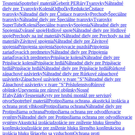
Tesnenia
Spotrebný materiál
Geberit PE
Rúry
Tvarovky
Náhradné
diely pre Tvarovky
Kolená
Odbočky
Redukcie
Čistiace
tvarovky
Náhradné diely pre Čistiace tvarovky
Prechody
Špeciálne
tvarovky
Náhradné diely pre Špeciálne tvarovky
Tvarovky
SuperTube
Kolená
Špeciálne tvarovky
Spojenia
Náhradné diely pre
Spojenia
Zvárané spoje
Hrdlové spoje
Náhradné diely pre Hrdlové
spoje
Prechody na iné materiály
Náhradné diely pre Prechody na iné
materiály
Závitové spojenia
Náhradné diely pre Závitové
spojenia
Pripojenia spojenia
Spojovacie puzdrá
Pripojenia
zariaďovacích predmetov
Náhradné diely pre Pripojenia
zariaďovacích predmetov
Pripájacie kolená
Náhradné diely pre
Pripájacie kolená
Pripájacie hrdlá
Náhradné diely pre Pripájacie
hrdlá
Pripájacie hrdlá
Náhradné diely pre Pripájacie hrdlá
Rúrkové
zápachové uzávierky
Náhradné diely pre Rúrkové zápachové
uzávierky
Zápachové uzávierky v tvare "S"
Náhradné diely pre
Zápachové uzávierky v tvare "S"
Príslušenstvo
Rúrové
objímky
Upevnenia pre rúrové objímky
Nosné
žľaby
Zátky
Tesnenia
Kryty pre hrubú montáž pre servisný
otvor
Spotrebný materiál
Protipožiarna ochrana, akustická izolácia a
ochrana proti vlhkosti
Protipožiarna ochrana
Náhradné diely pre
Protipožiarna ochrana
Protipožiarna ochrana pre odvodňovacie
systémy
Náhradné diely pre Protipožiarna ochrana pre odvodňovacie
systémy
Akustická izolácia
Izolácie pre zníženie hluku šíreného
konštrukciou
Izolácie pre zníženie hluku šíreného konštrukciou a
izolácia hluku šíriaceho sa vzduchom
Ochrana proti