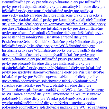
steny
Inštalačné prvky pre výlevky
Náhradné diely pre Inštalačné
prvky pre výlevky
Inštalačné prvky pre armatúry
Náhradné diely pre
Inštalačné prvky pre armatúry
Inštalačné prvky pre práčky a
umývačky riadu
Náhradné diely pre Inštalačné prvky pre práčky a
umývačky riadu
Inštalačné prvky pre konzolové zaťaženie
Náhradné
diely pre Inštalačné prvky pre konzolové zaťaženie
Inštalačné prvky
pre drezy
Náhradné diely pre Inštalačné prvky pre drezy
Inštalačné
prvky pre nástenné zásobníky
Náhradné diely pre Inštalačné prvky
pre nástenné zásobníky
Príslušenstvo
Náhradné diely pre
Príslušenstvo
Geberit Kombifix
Inštalačné prvky
Náhradné diely pre
Inštalačné prvky
Inštalačné prvky pre WC
Náhradné diely pre
Inštalačné prvky pre WC
Inštalačné prvky pre umývadlá
Náhradné
diely pre Inštalačné prvky pre umývadlá
Inštalačné prvky pre
bidety
Náhradné diely pre Inštalačné prvky pre bidety
Inštalačné
prvky pre pisoáre
Náhradné diely pre Inštalačné prvky pre
pisoáre
Inštalačné prvky pre sprchy
Náhradné diely pre Inštalačné
prvky pre sprchy
Príslušenstvo
Náhradné diely pre Príslušenstvo
Pre
inštalačné prvky pre WC
Pre upevnenia
Náhradné diely pre Pre
upevnenia
Nadomietkové splachovacie nádržky
Nadomietkové
splachovacie nádržky pre WC, z plastu
Náhradné diely pre
Nadomietkové splachovacie nádržky pre WC, z plastu
Umiestnené
na WC mise
Náhradné diely pre Umiestnené na WC mise
Vysoko
položené
Náhradné diely pre Vysoko položené
Nízko a stredne
vysoko položené
Náhradné diely pre Nízko a stredne vysoko
položené
Nadomietkové splachovacie nádržky pre WC, zo sanitárnej