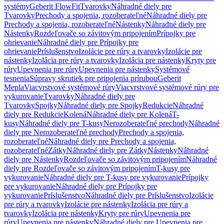
systémy
Geberit FlowFit
Tvarovky
Náhradné diely pre
Tvarovky
Prechody a spojenia, rozoberateľné
Náhradné diely pre
Prechody a spojenia, rozoberateľné
Nástenky
Náhradné diely pre
Nástenky
Rozdeľovače so závitovým pripojením
Prípojky pre
ohrievanie
Náhradné diely pre Prípojky pre
ohrievanie
Príslušenstvo
Izolácie pre rúry a tvarovky
Izolácie pre
nástenky
Izolácia pre rúry a tvarovky
Izolácia pre nástenky
Kryty pre
rúry
Upevnenia pre rúry
Upevnenia pre nástenky
Systémové
tesnenia
Súpravy skrutiek pre pripojenia prírubou
Geberit
Mepla
Viacvrstvové systémové rúry
Viacvrstvové systémové rúry pre
vykurovanie
Tvarovky
Náhradné diely pre
Tvarovky
Spojky
Náhradné diely pre Spojky
Redukcie
Náhradné
diely pre Redukcie
Kolená
Náhradné diely pre Kolená
T-
kusy
Náhradné diely pre T-kusy
Nerozoberateľné prechody
Náhradné
diely pre Nerozoberateľné prechody
Prechody a spojenia,
rozoberateľné
Náhradné diely pre Prechody a spojenia,
rozoberateľné
Zátky
Náhradné diely pre Zátky
Nástenky
Náhradné
diely pre Nástenky
Rozdeľovače so závitovým pripojením
Náhradné
diely pre Rozdeľovače so závitovým pripojením
T-kusy pre
vykurovanie
Náhradné diely pre T-kusy pre vykurovanie
Prípojky
pre vykurovanie
Náhradné diely pre Prípojky pre
vykurovanie
Príslušenstvo
Náhradné diely pre Príslušenstvo
Izolácie
pre rúry a tvarovky
Izolácie pre nástenky
Izolácia pre rúry a
tvarovky
Izolácia pre nástenky
Kryty pre rúry
Upevnenia pre
rúry
Upevnenia pre nástenky
Náhradné diely pre Upevnenia pre