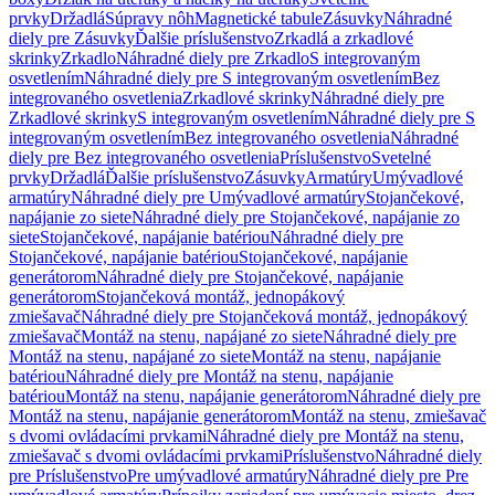
prvky
Držadlá
Súpravy nôh
Magnetické tabule
Zásuvky
Náhradné
diely pre Zásuvky
Ďalšie príslušenstvo
Zrkadlá a zrkadlové
skrinky
Zrkadlo
Náhradné diely pre Zrkadlo
S integrovaným
osvetlením
Náhradné diely pre S integrovaným osvetlením
Bez
integrovaného osvetlenia
Zrkadlové skrinky
Náhradné diely pre
Zrkadlové skrinky
S integrovaným osvetlením
Náhradné diely pre S
integrovaným osvetlením
Bez integrovaného osvetlenia
Náhradné
diely pre Bez integrovaného osvetlenia
Príslušenstvo
Svetelné
prvky
Držadlá
Ďalšie príslušenstvo
Zásuvky
Armatúry
Umývadlové
armatúry
Náhradné diely pre Umývadlové armatúry
Stojančekové,
napájanie zo siete
Náhradné diely pre Stojančekové, napájanie zo
siete
Stojančekové, napájanie batériou
Náhradné diely pre
Stojančekové, napájanie batériou
Stojančekové, napájanie
generátorom
Náhradné diely pre Stojančekové, napájanie
generátorom
Stojančeková montáž, jednopákový
zmiešavač
Náhradné diely pre Stojančeková montáž, jednopákový
zmiešavač
Montáž na stenu, napájané zo siete
Náhradné diely pre
Montáž na stenu, napájané zo siete
Montáž na stenu, napájanie
batériou
Náhradné diely pre Montáž na stenu, napájanie
batériou
Montáž na stenu, napájanie generátorom
Náhradné diely pre
Montáž na stenu, napájanie generátorom
Montáž na stenu, zmiešavač
s dvomi ovládacími prvkami
Náhradné diely pre Montáž na stenu,
zmiešavač s dvomi ovládacími prvkami
Príslušenstvo
Náhradné diely
pre Príslušenstvo
Pre umývadlové armatúry
Náhradné diely pre Pre