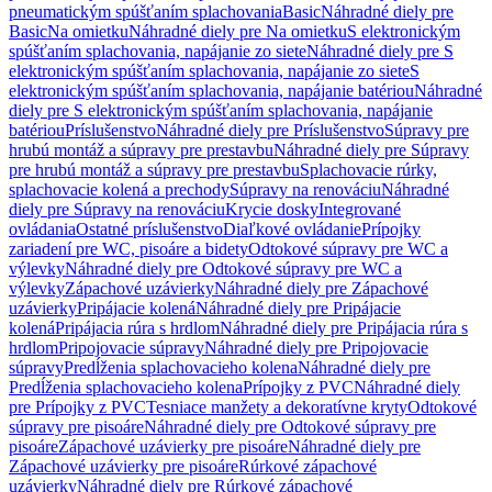
pneumatickým spúšťaním splachovania
Basic
Náhradné diely pre
Basic
Na omietku
Náhradné diely pre Na omietku
S elektronickým
spúšťaním splachovania, napájanie zo siete
Náhradné diely pre S
elektronickým spúšťaním splachovania, napájanie zo siete
S
elektronickým spúšťaním splachovania, napájanie batériou
Náhradné
diely pre S elektronickým spúšťaním splachovania, napájanie
batériou
Príslušenstvo
Náhradné diely pre Príslušenstvo
Súpravy pre
hrubú montáž a súpravy pre prestavbu
Náhradné diely pre Súpravy
pre hrubú montáž a súpravy pre prestavbu
Splachovacie rúrky,
splachovacie kolená a prechody
Súpravy na renováciu
Náhradné
diely pre Súpravy na renováciu
Krycie dosky
Integrované
ovládania
Ostatné príslušenstvo
Diaľkové ovládanie
Prípojky
zariadení pre WC, pisoáre a bidety
Odtokové súpravy pre WC a
výlevky
Náhradné diely pre Odtokové súpravy pre WC a
výlevky
Zápachové uzávierky
Náhradné diely pre Zápachové
uzávierky
Pripájacie kolená
Náhradné diely pre Pripájacie
kolená
Pripájacia rúra s hrdlom
Náhradné diely pre Pripájacia rúra s
hrdlom
Pripojovacie súpravy
Náhradné diely pre Pripojovacie
súpravy
Predĺženia splachovacieho kolena
Náhradné diely pre
Predĺženia splachovacieho kolena
Prípojky z PVC
Náhradné diely
pre Prípojky z PVC
Tesniace manžety a dekoratívne kryty
Odtokové
súpravy pre pisoáre
Náhradné diely pre Odtokové súpravy pre
pisoáre
Zápachové uzávierky pre pisoáre
Náhradné diely pre
Zápachové uzávierky pre pisoáre
Rúrkové zápachové
uzávierky
Náhradné diely pre Rúrkové zápachové