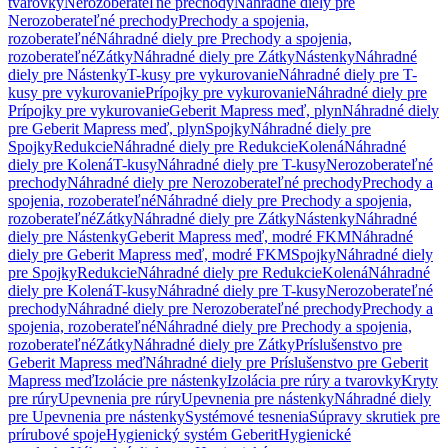
tvarovky
Nerozoberateľné prechody
Náhradné diely pre
Nerozoberateľné prechody
Prechody a spojenia,
rozoberateľné
Náhradné diely pre Prechody a spojenia,
rozoberateľné
Zátky
Náhradné diely pre Zátky
Nástenky
Náhradné
diely pre Nástenky
T-kusy pre vykurovanie
Náhradné diely pre T-
kusy pre vykurovanie
Prípojky pre vykurovanie
Náhradné diely pre
Prípojky pre vykurovanie
Geberit Mapress meď, plyn
Náhradné diely
pre Geberit Mapress meď, plyn
Spojky
Náhradné diely pre
Spojky
Redukcie
Náhradné diely pre Redukcie
Kolená
Náhradné
diely pre Kolená
T-kusy
Náhradné diely pre T-kusy
Nerozoberateľné
prechody
Náhradné diely pre Nerozoberateľné prechody
Prechody a
spojenia, rozoberateľné
Náhradné diely pre Prechody a spojenia,
rozoberateľné
Zátky
Náhradné diely pre Zátky
Nástenky
Náhradné
diely pre Nástenky
Geberit Mapress meď, modré FKM
Náhradné
diely pre Geberit Mapress meď, modré FKM
Spojky
Náhradné diely
pre Spojky
Redukcie
Náhradné diely pre Redukcie
Kolená
Náhradné
diely pre Kolená
T-kusy
Náhradné diely pre T-kusy
Nerozoberateľné
prechody
Náhradné diely pre Nerozoberateľné prechody
Prechody a
spojenia, rozoberateľné
Náhradné diely pre Prechody a spojenia,
rozoberateľné
Zátky
Náhradné diely pre Zátky
Príslušenstvo pre
Geberit Mapress meď
Náhradné diely pre Príslušenstvo pre Geberit
Mapress meď
Izolácie pre nástenky
Izolácia pre rúry a tvarovky
Kryty
pre rúry
Upevnenia pre rúry
Upevnenia pre nástenky
Náhradné diely
pre Upevnenia pre nástenky
Systémové tesnenia
Súpravy skrutiek pre
prírubové spoje
Hygienický systém Geberit
Hygienické