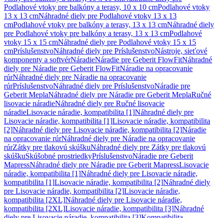
Podlahové vtoky pre balkóny a terasy, 10 x 10 cm
Podlahové vtoky
13 x 13 cm
Náhradné diely pre Podlahové vtoky 13 x 13
cm
Podlahové vtoky pre balkóny a terasy, 13 x 13 cm
Náhradné diely
pre Podlahové vtoky pre balkóny a terasy, 13 x 13 cm
Podlahové
vtoky 15 x 15 cm
Náhradné diely pre Podlahové vtoky 15 x 15
cm
Príslušenstvo
Náhradné diely pre Príslušenstvo
Nástroje, sieťové
komponenty a softvér
Náradie
Náradie pre Geberit FlowFit
Náhradné
diely pre Náradie pre Geberit FlowFit
Náradie na opracovanie
rúr
Náhradné diely pre Náradie na opracovanie
rúr
Príslušenstvo
Náhradné diely pre Príslušenstvo
Náradie pre
Geberit Mepla
Náhradné diely pre Náradie pre Geberit Mepla
Ručné
lisovacie náradie
Náhradné diely pre Ručné lisovacie
náradie
Lisovacie náradie, kompatibilita [1]
Náhradné diely pre
Lisovacie náradie, kompatibilita [1]
Lisovacie náradie, kompatibilita
[2]
Náhradné diely pre Lisovacie náradie, kompatibilita [2]
Náradie
na opracovanie rúr
Náhradné diely pre Náradie na opracovanie
rúr
Zátky pre tlakovú skúšku
Náhradné diely pre Zátky pre tlakovú
skúšku
Skúšobné prostriedky
Príslušenstvo
Náradie pre Geberit
Mapress
Náhradné diely pre Náradie pre Geberit Mapress
Lisovacie
náradie, kompatibilita [1]
Náhradné diely pre Lisovacie náradie,
kompatibilita [1]
Lisovacie náradie, kompatibilita [2]
Náhradné diely
pre Lisovacie náradie, kompatibilita [2]
Lisovacie náradie,
kompatibilita [2XL]
Náhradné diely pre Lisovacie náradie,
kompatibilita [2XL]
Lisovacie náradie, kompatibilita [3]
Náhradné
diely pre Lisovacie náradie, kompatibilita [3]
Kompatibilita