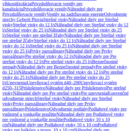
vlhkosti
Izolácia
Privzdušňovacie ventily pre
kanalizáciu
Privzdušňovacie ventily
Náhradné diely pre
Privzdušňovacie ventily
Ventily na zadržiavanie energie
Odvodnenie
strechy Geberit Pluvia
Strešné vtoky
Náhradné diely pre Strešné
vtoky
Strešné vtoky do 12 l/s
Náhradné diely pre Strešné vtoky do 12
l/s
Strešné vtoky do 25 l/s
Náhradné diely pre Strešné vtoky do 25
l/s
Strešné vtoky pre strešné žľaby
Náhradné diely pre Strešné vtoky
pre strešné žľaby
Strešné vtoky do 12 l/s
Náhradné diely pre Strešné
vtoky do 12 l/s
Strešné vtoky do 25 l/s
Náhradné diely pre Strešné
vtoky do 25 l/s
Prvky parozábrany
Náhradné diely pre Prvky
parozábrany
Pre strešné vtoky do 12 l/s
Náhradné diely pre Pre
strešné vtoky do 12 l/s
Pre strešné vtoky do 25 l/s
Bezpečnostné
prepady
Náhradné diely pre Bezpečnostné prepady
Pre strešné vtoky
do 12 l/s
Náhradné diely pre Pre strešné vtoky do 12 l/s
Pre strešné
vtoky do 25 l/s
Náhradné diely pre Pre strešné vtoky do 25
l/s
Upevnenia
Upevňovací systém d40–200
Upevňovací systém
d250–315
Príslušenstvo
Náhradné diely pre Príslušenstvo
Pre strešné
vtoky
Náhradné diely pre Pre strešné vtoky
Pre upevnenia
Konvenčné
odvodnenie striech
Strešné vtoky
Náhradné diely pre Strešné
vtoky
Prvky parozábrany
Náhradné diely pre Prvky
parozábrany
Príslušenstvo
Odvodnenie podlahy
Podlahové vtoky pre
vnútorné a vonkajšie použitie
Náhradné diely pre Podlahové vtoky
pre vnútorné a vonkajšie použitie
Podlahové vtoky 10 x 10
cm
Náhradné diely pre Podlahové vtoky 10 x 10 cm
Podlahové
vtoky pre balkóny a terasy, 10 x 10 cm
Náhradné diely pre