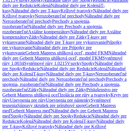
1.0215
Vsuvky
Spojky
Náhradné diely pre Spojky
Redukcie
Náhradné
diely pre Redukcie
Kolená
Náhradné diely pre Kolená
T-
kusy
Náhradné diely pre T-kusy
Krížové tvarovky
Náhradné diely pre
Krížové tvarovky
Nerozoberateľné prechody
Náhradné diely pre
Nerozoberateľné prechody
Prechody a spojenia,
rozoberateľné
Náhradné diely pre Prechody a spojenia,
rozoberateľné
Axiálne kompenzátory
Náhradné diely pre Axiálne
kompenzátory
Zátky
Náhradné diely pre Zátky
T-kusy pre
vykurovanie
Náhradné diely pre T-kusy pre vykurovanie
Prípojky
pre vykurovanie
Náhradné diely pre Prípojky pre
vykurovanie
Geberit Mapress uhlíková oceľ, modré FKM
Náhradné
diely pre Geberit Mapress uhlíková oceľ, modré FKM
Systémové
rúry 1.0034
Systémové rúry 1.0215
Vsuvky
Spojky
Náhradné diely
pre Spojky
Redukcie
Náhradné diely pre Redukcie
Kolená
Náhradné
diely pre Kolená
T-kusy
Náhradné diely pre T-kusy
Nerozoberateľné
prechody
Náhradné diely pre Nerozoberateľné prechody
Prechody a
spojenia, rozoberateľné
Náhradné diely pre Prechody a spojenia,
rozoberateľné
Zátky
Náhradné diely pre Zátky
Príslušenstvo pre
Geberit Mapress uhlíková oceľ
Izolácia pre rúry a tvarovky
Kryty pre
rúry
Upevnenia pre rúry
Upevnenia pre nástenky
Systémové
tesnenia
Súpravy skrutiek pre prírubové spoje
Geberit Mapress
meď
Geberit Mapress meď
Náhradné diely pre Geberit Mapress
meď
Spojky
Náhradné diely pre Spojky
Redukcie
Náhradné diely pre
Redukcie
Kolená
Náhradné diely pre Kolená
T-kusy
Náhradné diely
pre T-kusy
Krížové tvarovky
Náhradné diely pre Krížové