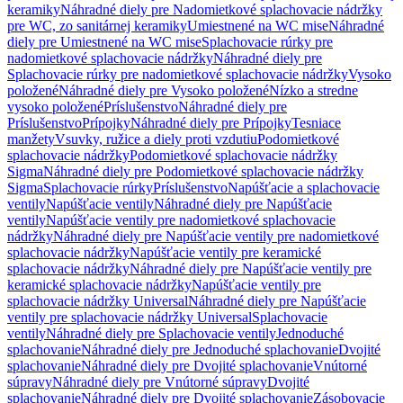
keramiky
Náhradné diely pre Nadomietkové splachovacie nádržky
pre WC, zo sanitárnej keramiky
Umiestnené na WC mise
Náhradné
diely pre Umiestnené na WC mise
Splachovacie rúrky pre
nadomietkové splachovacie nádržky
Náhradné diely pre
Splachovacie rúrky pre nadomietkové splachovacie nádržky
Vysoko
položené
Náhradné diely pre Vysoko položené
Nízko a stredne
vysoko položené
Príslušenstvo
Náhradné diely pre
Príslušenstvo
Prípojky
Náhradné diely pre Prípojky
Tesniace
manžety
Vsuvky, ružice a diely proti vzdutiu
Podomietkové
splachovacie nádržky
Podomietkové splachovacie nádržky
Sigma
Náhradné diely pre Podomietkové splachovacie nádržky
Sigma
Splachovacie rúrky
Príslušenstvo
Napúšťacie a splachovacie
ventily
Napúšťacie ventily
Náhradné diely pre Napúšťacie
ventily
Napúšťacie ventily pre nadomietkové splachovacie
nádržky
Náhradné diely pre Napúšťacie ventily pre nadomietkové
splachovacie nádržky
Napúšťacie ventily pre keramické
splachovacie nádržky
Náhradné diely pre Napúšťacie ventily pre
keramické splachovacie nádržky
Napúšťacie ventily pre
splachovacie nádržky Universal
Náhradné diely pre Napúšťacie
ventily pre splachovacie nádržky Universal
Splachovacie
ventily
Náhradné diely pre Splachovacie ventily
Jednoduché
splachovanie
Náhradné diely pre Jednoduché splachovanie
Dvojité
splachovanie
Náhradné diely pre Dvojité splachovanie
Vnútorné
súpravy
Náhradné diely pre Vnútorné súpravy
Dvojité
splachovanie
Náhradné diely pre Dvojité splachovanie
Zásobovacie