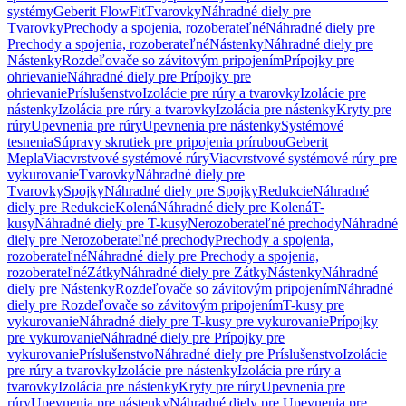
systémy
Geberit FlowFit
Tvarovky
Náhradné diely pre
Tvarovky
Prechody a spojenia, rozoberateľné
Náhradné diely pre
Prechody a spojenia, rozoberateľné
Nástenky
Náhradné diely pre
Nástenky
Rozdeľovače so závitovým pripojením
Prípojky pre
ohrievanie
Náhradné diely pre Prípojky pre
ohrievanie
Príslušenstvo
Izolácie pre rúry a tvarovky
Izolácie pre
nástenky
Izolácia pre rúry a tvarovky
Izolácia pre nástenky
Kryty pre
rúry
Upevnenia pre rúry
Upevnenia pre nástenky
Systémové
tesnenia
Súpravy skrutiek pre pripojenia prírubou
Geberit
Mepla
Viacvrstvové systémové rúry
Viacvrstvové systémové rúry pre
vykurovanie
Tvarovky
Náhradné diely pre
Tvarovky
Spojky
Náhradné diely pre Spojky
Redukcie
Náhradné
diely pre Redukcie
Kolená
Náhradné diely pre Kolená
T-
kusy
Náhradné diely pre T-kusy
Nerozoberateľné prechody
Náhradné
diely pre Nerozoberateľné prechody
Prechody a spojenia,
rozoberateľné
Náhradné diely pre Prechody a spojenia,
rozoberateľné
Zátky
Náhradné diely pre Zátky
Nástenky
Náhradné
diely pre Nástenky
Rozdeľovače so závitovým pripojením
Náhradné
diely pre Rozdeľovače so závitovým pripojením
T-kusy pre
vykurovanie
Náhradné diely pre T-kusy pre vykurovanie
Prípojky
pre vykurovanie
Náhradné diely pre Prípojky pre
vykurovanie
Príslušenstvo
Náhradné diely pre Príslušenstvo
Izolácie
pre rúry a tvarovky
Izolácie pre nástenky
Izolácia pre rúry a
tvarovky
Izolácia pre nástenky
Kryty pre rúry
Upevnenia pre
rúry
Upevnenia pre nástenky
Náhradné diely pre Upevnenia pre