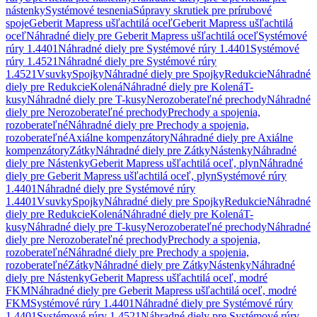
nástenky
Systémové tesnenia
Súpravy skrutiek pre prírubové
spoje
Geberit Mapress ušľachtilá oceľ
Geberit Mapress ušľachtilá
oceľ
Náhradné diely pre Geberit Mapress ušľachtilá oceľ
Systémové
rúry 1.4401
Náhradné diely pre Systémové rúry 1.4401
Systémové
rúry 1.4521
Náhradné diely pre Systémové rúry
1.4521
Vsuvky
Spojky
Náhradné diely pre Spojky
Redukcie
Náhradné
diely pre Redukcie
Kolená
Náhradné diely pre Kolená
T-
kusy
Náhradné diely pre T-kusy
Nerozoberateľné prechody
Náhradné
diely pre Nerozoberateľné prechody
Prechody a spojenia,
rozoberateľné
Náhradné diely pre Prechody a spojenia,
rozoberateľné
Axiálne kompenzátory
Náhradné diely pre Axiálne
kompenzátory
Zátky
Náhradné diely pre Zátky
Nástenky
Náhradné
diely pre Nástenky
Geberit Mapress ušľachtilá oceľ, plyn
Náhradné
diely pre Geberit Mapress ušľachtilá oceľ, plyn
Systémové rúry
1.4401
Náhradné diely pre Systémové rúry
1.4401
Vsuvky
Spojky
Náhradné diely pre Spojky
Redukcie
Náhradné
diely pre Redukcie
Kolená
Náhradné diely pre Kolená
T-
kusy
Náhradné diely pre T-kusy
Nerozoberateľné prechody
Náhradné
diely pre Nerozoberateľné prechody
Prechody a spojenia,
rozoberateľné
Náhradné diely pre Prechody a spojenia,
rozoberateľné
Zátky
Náhradné diely pre Zátky
Nástenky
Náhradné
diely pre Nástenky
Geberit Mapress ušľachtilá oceľ, modré
FKM
Náhradné diely pre Geberit Mapress ušľachtilá oceľ, modré
FKM
Systémové rúry 1.4401
Náhradné diely pre Systémové rúry
1.4401
Systémové rúry 1.4521
Náhradné diely pre Systémové rúry