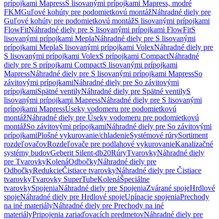
prípojkami Mapress
S lisovanými prípojkami Mapress, modré
FKM
Guľové kohúty pre podomietkovú montáž
Náhradné diely pre
Guľové kohúty pre podomietkovú montáž
S lisovanými prípojkami
FlowFit
Náhradné diely pre S lisovanými prípojkami FlowFit
S
lisovanými prípojkami Mepla
Náhradné diely pre S lisovanými
prípojkami Mepla
S lisovanými prípojkami Volex
Náhradné diely pre
S lisovanými prípojkami Volex
S prípojkami Compact
Náhradné
diely pre S prípojkami Compact
S lisovanými prípojkami
Mapress
Náhradné diely pre S lisovanými prípojkami Mapress
So
závitovými prípojkami
Náhradné diely pre So závitovými
prípojkami
Spätné ventily
Náhradné diely pre Spätné ventily
S
lisovanými prípojkami Mapress
Náhradné diely pre S lisovanými
prípojkami Mapress
Úseky vodomeru pre podomietkovú
montáž
Náhradné diely pre Úseky vodomeru pre podomietkovú
montáž
So závitovými prípojkami
Náhradné diely pre So závitovými
prípojkami
Plošné vykurovanie/chladenie
Systémové rúry
Sortiment
rozdeľovačov
Rozdeľovače pre podlahové vykurovanie
Kanalizačné
systémy budov
Geberit Silent-db20
Rúry
Tvarovky
Náhradné diely
pre Tvarovky
Kolená
Odbočky
Náhradné diely pre
Odbočky
Redukcie
Čistiace tvarovky
Náhradné diely pre Čistiace
tvarovky
Tvarovky SuperTube
Kolená
Špeciálne
tvarovky
Spojenia
Náhradné diely pre Spojenia
Zvárané spoje
Hrdlové
spoje
Náhradné diely pre Hrdlové spoje
Upínacie spojenia
Prechody
na iné materiály
Náhradné diely pre Prechody na iné
materiály
Pripojenia zariaďovacích predmetov
Náhradné diely pre