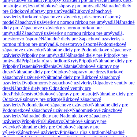
umývadlové armatúry
Prípojky zariadení pre umývacie miesto, drez,
prístroje a výlevku
Odtokové súpravy pre umývadlá
Náhradné diely
pre Odtokové súpravy pre umývadlá
Rúrkové zápachové
uzávierky
Rúrkové zápachové uzávierky, priestorovo úsporný
model
Zápachové uzávierky s nornou rúrkou pre umývadlá
Náhradné
diely pre Zápachové uzávierky s nornou rúrkou pre
umývadlá
Zápachové uzávierky s nornou rúrkou pre umývadlá,
priestorovo úsporné
Náhradné diely pre Zápachové uzávierky s
nornou rúrkou pre umývadlá, priestorovo úsporné
Podomietkové
zápachové uzávierky
Náhradné diely pre Podomietkové zápachové
uzávierky
Prípojky pre umývadlá
Náhradné diely pre Prípojky pre
umývadlá
Pripájacia rúra s hrdlom
Kryty
Prípojky
Náhradné diely pre
Prípojky
Tesnenia
Predĺženia
Ovládania
Odtokové súpravy pre
drezy
Náhradné diely pre Odtokové súpravy pre drezy
Rúrkové
zápachové uzávierky
Náhradné diely pre Rúrkové zápachové
uzávierky
Dvojkomorové zápachové uzávierky
Odpadové ventily pre
drez
Náhradné diely pre Odpadové ventily pre
drez
Príslušenstvo
Odtokové súpravy pre prístroje
Náhradné diely pre
Odtokové súpravy pre prístroje
Rúrkové zápachové
uzávierky
Podomietkové zápachové uzávierky
Náhradné diely pre
Podomietkové zápachové uzávierky
Nadomietkové zápachové
uzávierky
Náhradné diely pre Nadomietkové zápachové
uzávierky
Prípojky
Príslušenstvo
Odtokové súpravy pre
výlevky
Náhradné diely pre Odtokové súpravy pre
výlevky
Zápachové uzávierky
Pripájacia rúra s hrdlom
Náhradné