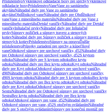
Príslušenstvo
Výklenkové odkladacie boxy pre sprchy
Výklenkové
odkladacie boxy
Príslušenstvo
Vane
Vane zo sanitárneho
akrylátu
Náhradné diely pre Vane zo sanitárneho
akrylátu
Obdĺžnikové vane
Náhradné diely pre Obdĺžnikové
vane
Vane z minerálneho materiálu
Náhradné diely pre Vane z
minerálneho materiálu
Detské vaničky
Náhradné diely pre Detské
vaničky
Inštalačné prvky
Náhradné diely pre Inštalačné
prvky
Súpravy nožičiek a súpravy traverz a stenových
kotiev
Náhradné diely pre Súpravy nožičiek a súpravy traverz a
stenových kotiev
Príslušenstvo
Súpravy na opravu
Ďalšie
príslušenstvo
Prípojky zariadení pre sprchy a kúpeľňové
vane
Odtokové súpravy pre sprchové vaničky, d52
Náhradné diely
pre Odtokové súpravy pre sprchové vaničky, d52
S krytom
odtoku
Náhradné diely pre S krytom odtoku
Bez krytu
odtoku
Náhradné diely pre Bez krytu odtoku
Kryt odtoku
Náhradné
diely pre Kryt odtoku
Odtokové súpravy pre sprchové vaničky,
d90
Náhradné diely pre Odtokové súpravy pre sprchové vaničky,
d90
S krytom odtoku
Náhradné diely pre S krytom odtoku
Bez krytu
odtoku
Náhradné diely pre Bez krytu odtoku
Kryt odtoku
Náhradné
diely pre Kryt odtoku
Odtokové súpravy pre sprchové vaničky
Sestra
Náhradné diely pre Odtokové súpravy pre sprchové vaničky
Sestra
Bez krytu odtoku
Náhradné diely pre Bez krytu
odtoku
Odtokové súpravy pre vane, d52
Náhradné diely pre
Odtokové súpravy pre vane, d52
S otočným ovládaním
Náhradné
diely pre S otočným ovládaním
Súpravy pre konečnú montáž pre