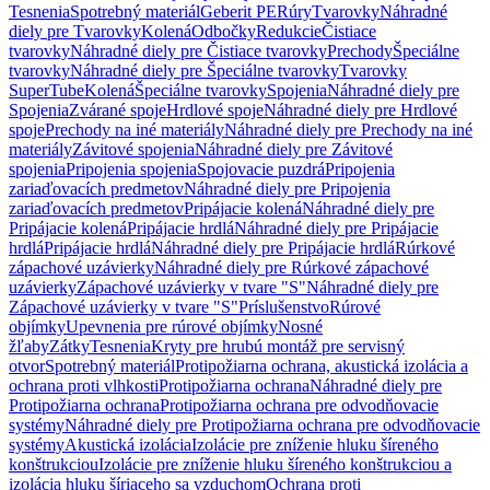
Tesnenia
Spotrebný materiál
Geberit PE
Rúry
Tvarovky
Náhradné
diely pre Tvarovky
Kolená
Odbočky
Redukcie
Čistiace
tvarovky
Náhradné diely pre Čistiace tvarovky
Prechody
Špeciálne
tvarovky
Náhradné diely pre Špeciálne tvarovky
Tvarovky
SuperTube
Kolená
Špeciálne tvarovky
Spojenia
Náhradné diely pre
Spojenia
Zvárané spoje
Hrdlové spoje
Náhradné diely pre Hrdlové
spoje
Prechody na iné materiály
Náhradné diely pre Prechody na iné
materiály
Závitové spojenia
Náhradné diely pre Závitové
spojenia
Pripojenia spojenia
Spojovacie puzdrá
Pripojenia
zariaďovacích predmetov
Náhradné diely pre Pripojenia
zariaďovacích predmetov
Pripájacie kolená
Náhradné diely pre
Pripájacie kolená
Pripájacie hrdlá
Náhradné diely pre Pripájacie
hrdlá
Pripájacie hrdlá
Náhradné diely pre Pripájacie hrdlá
Rúrkové
zápachové uzávierky
Náhradné diely pre Rúrkové zápachové
uzávierky
Zápachové uzávierky v tvare "S"
Náhradné diely pre
Zápachové uzávierky v tvare "S"
Príslušenstvo
Rúrové
objímky
Upevnenia pre rúrové objímky
Nosné
žľaby
Zátky
Tesnenia
Kryty pre hrubú montáž pre servisný
otvor
Spotrebný materiál
Protipožiarna ochrana, akustická izolácia a
ochrana proti vlhkosti
Protipožiarna ochrana
Náhradné diely pre
Protipožiarna ochrana
Protipožiarna ochrana pre odvodňovacie
systémy
Náhradné diely pre Protipožiarna ochrana pre odvodňovacie
systémy
Akustická izolácia
Izolácie pre zníženie hluku šíreného
konštrukciou
Izolácie pre zníženie hluku šíreného konštrukciou a
izolácia hluku šíriaceho sa vzduchom
Ochrana proti