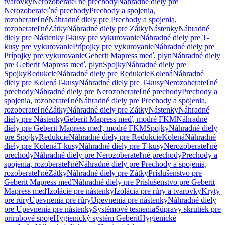
tvarovky
Nerozoberateľné prechody
Náhradné diely pre
Nerozoberateľné prechody
Prechody a spojenia,
rozoberateľné
Náhradné diely pre Prechody a spojenia,
rozoberateľné
Zátky
Náhradné diely pre Zátky
Nástenky
Náhradné
diely pre Nástenky
T-kusy pre vykurovanie
Náhradné diely pre T-
kusy pre vykurovanie
Prípojky pre vykurovanie
Náhradné diely pre
Prípojky pre vykurovanie
Geberit Mapress meď, plyn
Náhradné diely
pre Geberit Mapress meď, plyn
Spojky
Náhradné diely pre
Spojky
Redukcie
Náhradné diely pre Redukcie
Kolená
Náhradné
diely pre Kolená
T-kusy
Náhradné diely pre T-kusy
Nerozoberateľné
prechody
Náhradné diely pre Nerozoberateľné prechody
Prechody a
spojenia, rozoberateľné
Náhradné diely pre Prechody a spojenia,
rozoberateľné
Zátky
Náhradné diely pre Zátky
Nástenky
Náhradné
diely pre Nástenky
Geberit Mapress meď, modré FKM
Náhradné
diely pre Geberit Mapress meď, modré FKM
Spojky
Náhradné diely
pre Spojky
Redukcie
Náhradné diely pre Redukcie
Kolená
Náhradné
diely pre Kolená
T-kusy
Náhradné diely pre T-kusy
Nerozoberateľné
prechody
Náhradné diely pre Nerozoberateľné prechody
Prechody a
spojenia, rozoberateľné
Náhradné diely pre Prechody a spojenia,
rozoberateľné
Zátky
Náhradné diely pre Zátky
Príslušenstvo pre
Geberit Mapress meď
Náhradné diely pre Príslušenstvo pre Geberit
Mapress meď
Izolácie pre nástenky
Izolácia pre rúry a tvarovky
Kryty
pre rúry
Upevnenia pre rúry
Upevnenia pre nástenky
Náhradné diely
pre Upevnenia pre nástenky
Systémové tesnenia
Súpravy skrutiek pre
prírubové spoje
Hygienický systém Geberit
Hygienické