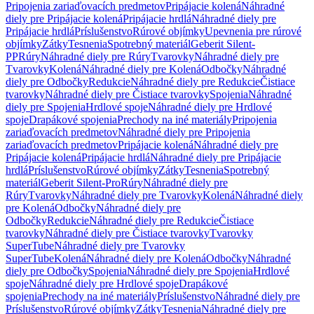
Pripojenia zariaďovacích predmetov
Pripájacie kolená
Náhradné
diely pre Pripájacie kolená
Pripájacie hrdlá
Náhradné diely pre
Pripájacie hrdlá
Príslušenstvo
Rúrové objímky
Upevnenia pre rúrové
objímky
Zátky
Tesnenia
Spotrebný materiál
Geberit Silent-
PP
Rúry
Náhradné diely pre Rúry
Tvarovky
Náhradné diely pre
Tvarovky
Kolená
Náhradné diely pre Kolená
Odbočky
Náhradné
diely pre Odbočky
Redukcie
Náhradné diely pre Redukcie
Čistiace
tvarovky
Náhradné diely pre Čistiace tvarovky
Spojenia
Náhradné
diely pre Spojenia
Hrdlové spoje
Náhradné diely pre Hrdlové
spoje
Drapákové spojenia
Prechody na iné materiály
Pripojenia
zariaďovacích predmetov
Náhradné diely pre Pripojenia
zariaďovacích predmetov
Pripájacie kolená
Náhradné diely pre
Pripájacie kolená
Pripájacie hrdlá
Náhradné diely pre Pripájacie
hrdlá
Príslušenstvo
Rúrové objímky
Zátky
Tesnenia
Spotrebný
materiál
Geberit Silent-Pro
Rúry
Náhradné diely pre
Rúry
Tvarovky
Náhradné diely pre Tvarovky
Kolená
Náhradné diely
pre Kolená
Odbočky
Náhradné diely pre
Odbočky
Redukcie
Náhradné diely pre Redukcie
Čistiace
tvarovky
Náhradné diely pre Čistiace tvarovky
Tvarovky
SuperTube
Náhradné diely pre Tvarovky
SuperTube
Kolená
Náhradné diely pre Kolená
Odbočky
Náhradné
diely pre Odbočky
Spojenia
Náhradné diely pre Spojenia
Hrdlové
spoje
Náhradné diely pre Hrdlové spoje
Drapákové
spojenia
Prechody na iné materiály
Príslušenstvo
Náhradné diely pre
Príslušenstvo
Rúrové objímky
Zátky
Tesnenia
Náhradné diely pre