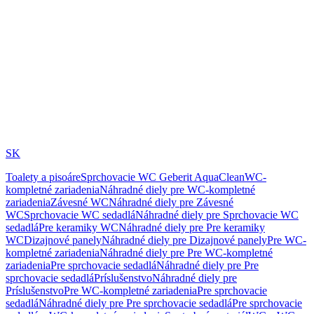
SK
Toalety a pisoáre
Sprchovacie WC Geberit AquaClean
WC-
kompletné zariadenia
Náhradné diely pre WC-kompletné
zariadenia
Závesné WC
Náhradné diely pre Závesné
WC
Sprchovacie WC sedadlá
Náhradné diely pre Sprchovacie WC
sedadlá
Pre keramiky WC
Náhradné diely pre Pre keramiky
WC
Dizajnové panely
Náhradné diely pre Dizajnové panely
Pre WC-
kompletné zariadenia
Náhradné diely pre Pre WC-kompletné
zariadenia
Pre sprchovacie sedadlá
Náhradné diely pre Pre
sprchovacie sedadlá
Príslušenstvo
Náhradné diely pre
Príslušenstvo
Pre WC-kompletné zariadenia
Pre sprchovacie
sedadlá
Náhradné diely pre Pre sprchovacie sedadlá
Pre sprchovacie