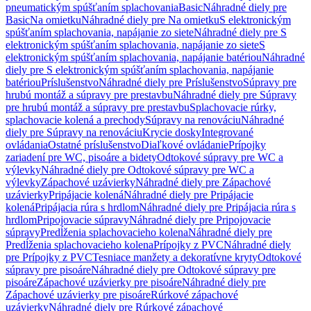
pneumatickým spúšťaním splachovania
Basic
Náhradné diely pre
Basic
Na omietku
Náhradné diely pre Na omietku
S elektronickým
spúšťaním splachovania, napájanie zo siete
Náhradné diely pre S
elektronickým spúšťaním splachovania, napájanie zo siete
S
elektronickým spúšťaním splachovania, napájanie batériou
Náhradné
diely pre S elektronickým spúšťaním splachovania, napájanie
batériou
Príslušenstvo
Náhradné diely pre Príslušenstvo
Súpravy pre
hrubú montáž a súpravy pre prestavbu
Náhradné diely pre Súpravy
pre hrubú montáž a súpravy pre prestavbu
Splachovacie rúrky,
splachovacie kolená a prechody
Súpravy na renováciu
Náhradné
diely pre Súpravy na renováciu
Krycie dosky
Integrované
ovládania
Ostatné príslušenstvo
Diaľkové ovládanie
Prípojky
zariadení pre WC, pisoáre a bidety
Odtokové súpravy pre WC a
výlevky
Náhradné diely pre Odtokové súpravy pre WC a
výlevky
Zápachové uzávierky
Náhradné diely pre Zápachové
uzávierky
Pripájacie kolená
Náhradné diely pre Pripájacie
kolená
Pripájacia rúra s hrdlom
Náhradné diely pre Pripájacia rúra s
hrdlom
Pripojovacie súpravy
Náhradné diely pre Pripojovacie
súpravy
Predĺženia splachovacieho kolena
Náhradné diely pre
Predĺženia splachovacieho kolena
Prípojky z PVC
Náhradné diely
pre Prípojky z PVC
Tesniace manžety a dekoratívne kryty
Odtokové
súpravy pre pisoáre
Náhradné diely pre Odtokové súpravy pre
pisoáre
Zápachové uzávierky pre pisoáre
Náhradné diely pre
Zápachové uzávierky pre pisoáre
Rúrkové zápachové
uzávierky
Náhradné diely pre Rúrkové zápachové