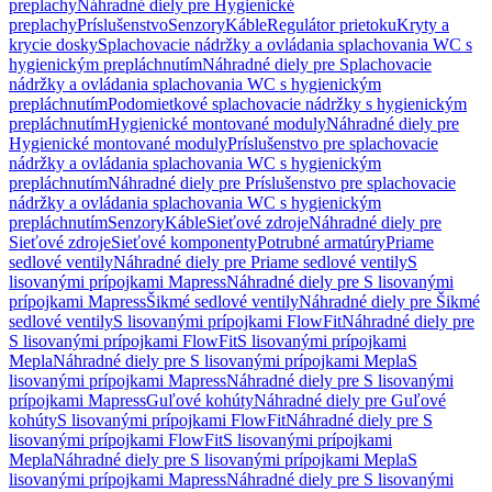
preplachy
Náhradné diely pre Hygienické
preplachy
Príslušenstvo
Senzory
Káble
Regulátor prietoku
Kryty a
krycie dosky
Splachovacie nádržky a ovládania splachovania WC s
hygienickým prepláchnutím
Náhradné diely pre Splachovacie
nádržky a ovládania splachovania WC s hygienickým
prepláchnutím
Podomietkové splachovacie nádržky s hygienickým
prepláchnutím
Hygienické montované moduly
Náhradné diely pre
Hygienické montované moduly
Príslušenstvo pre splachovacie
nádržky a ovládania splachovania WC s hygienickým
prepláchnutím
Náhradné diely pre Príslušenstvo pre splachovacie
nádržky a ovládania splachovania WC s hygienickým
prepláchnutím
Senzory
Káble
Sieťové zdroje
Náhradné diely pre
Sieťové zdroje
Sieťové komponenty
Potrubné armatúry
Priame
sedlové ventily
Náhradné diely pre Priame sedlové ventily
S
lisovanými prípojkami Mapress
Náhradné diely pre S lisovanými
prípojkami Mapress
Šikmé sedlové ventily
Náhradné diely pre Šikmé
sedlové ventily
S lisovanými prípojkami FlowFit
Náhradné diely pre
S lisovanými prípojkami FlowFit
S lisovanými prípojkami
Mepla
Náhradné diely pre S lisovanými prípojkami Mepla
S
lisovanými prípojkami Mapress
Náhradné diely pre S lisovanými
prípojkami Mapress
Guľové kohúty
Náhradné diely pre Guľové
kohúty
S lisovanými prípojkami FlowFit
Náhradné diely pre S
lisovanými prípojkami FlowFit
S lisovanými prípojkami
Mepla
Náhradné diely pre S lisovanými prípojkami Mepla
S
lisovanými prípojkami Mapress
Náhradné diely pre S lisovanými