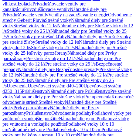
vlhkosti
Izolácia
Privzdušňovacie ventily pre
kanalizáciu
Privzdušňovacie ventily
Náhradné diely pre
Privzdušňovacie ventily
Ventily na zadržiavanie energie
Odvodnenie
strechy Geberit Pluvia
Strešné vtoky
Náhradné diely pre Strešné
vtoky
Strešné vtoky do 12 l/s
Náhradné diely pre Strešné vtoky do 12
l/s
Strešné vtoky do 25 l/s
Náhradné diely pre Strešné vtoky do 25
l/s
Strešné vtoky pre strešné žľaby
Náhradné diely pre Strešné vtoky
pre strešné žľaby
Strešné vtoky do 12 l/s
Náhradné diely pre Strešné
vtoky do 12 l/s
Strešné vtoky do 25 l/s
Náhradné diely pre Strešné
vtoky do 25 l/s
Prvky parozábrany
Náhradné diely pre Prvky
parozábrany
Pre strešné vtoky do 12 l/s
Náhradné diely pre Pre
strešné vtoky do 12 l/s
Pre strešné vtoky do 25 l/s
Bezpečnostné
prepady
Náhradné diely pre Bezpečnostné prepady
Pre strešné vtoky
do 12 l/s
Náhradné diely pre Pre strešné vtoky do 12 l/s
Pre strešné
vtoky do 25 l/s
Náhradné diely pre Pre strešné vtoky do 25
l/s
Upevnenia
Upevňovací systém d40–200
Upevňovací systém
d250–315
Príslušenstvo
Náhradné diely pre Príslušenstvo
Pre strešné
vtoky
Náhradné diely pre Pre strešné vtoky
Pre upevnenia
Konvenčné
odvodnenie striech
Strešné vtoky
Náhradné diely pre Strešné
vtoky
Prvky parozábrany
Náhradné diely pre Prvky
parozábrany
Príslušenstvo
Odvodnenie podlahy
Podlahové vtoky pre
vnútorné a vonkajšie použitie
Náhradné diely pre Podlahové vtoky
pre vnútorné a vonkajšie použitie
Podlahové vtoky 10 x 10
cm
Náhradné diely pre Podlahové vtoky 10 x 10 cm
Podlahové
vtoky pre balkóny a terasy, 10 x 10 cm
Náhradné diely pre