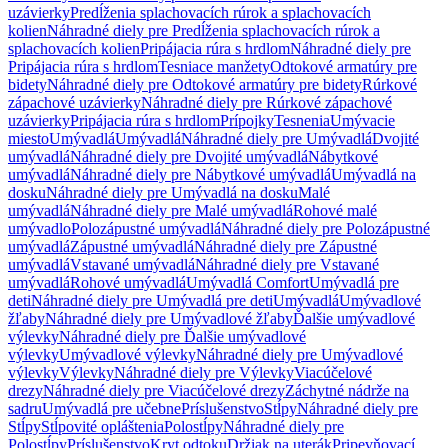
uzávierky
Predĺženia splachovacích rúrok a splachovacích
kolien
Náhradné diely pre Predĺženia splachovacích rúrok a
splachovacích kolien
Pripájacia rúra s hrdlom
Náhradné diely pre
Pripájacia rúra s hrdlom
Tesniace manžety
Odtokové armatúry pre
bidety
Náhradné diely pre Odtokové armatúry pre bidety
Rúrkové
zápachové uzávierky
Náhradné diely pre Rúrkové zápachové
uzávierky
Pripájacia rúra s hrdlom
Prípojky
Tesnenia
Umývacie
miesto
Umývadlá
Umývadlá
Náhradné diely pre Umývadlá
Dvojité
umývadlá
Náhradné diely pre Dvojité umývadlá
Nábytkové
umývadlá
Náhradné diely pre Nábytkové umývadlá
Umývadlá na
dosku
Náhradné diely pre Umývadlá na dosku
Malé
umývadlá
Náhradné diely pre Malé umývadlá
Rohové malé
umývadlo
Polozápustné umývadlá
Náhradné diely pre Polozápustné
umývadlá
Zápustné umývadlá
Náhradné diely pre Zápustné
umývadlá
Vstavané umývadlá
Náhradné diely pre Vstavané
umývadlá
Rohové umývadlá
Umývadlá Comfort
Umývadlá pre
deti
Náhradné diely pre Umývadlá pre deti
Umývadlá
Umývadlové
žľaby
Náhradné diely pre Umývadlové žľaby
Ďalšie umývadlové
výlevky
Náhradné diely pre Ďalšie umývadlové
výlevky
Umývadlové výlevky
Náhradné diely pre Umývadlové
výlevky
Výlevky
Náhradné diely pre Výlevky
Viacúčelové
drezy
Náhradné diely pre Viacúčelové drezy
Záchytné nádrže na
sadru
Umývadlá pre učebne
Príslušenstvo
Stĺpy
Náhradné diely pre
Stĺpy
Stĺpovité opláštenia
Polostĺpy
Náhradné diely pre
Polostĺpy
Príslušenstvo
Kryt odtoku
Držiak na uterák
Pripevňovací