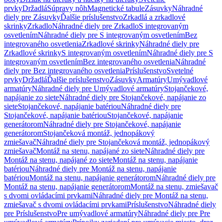
prvky
Držadlá
Súpravy nôh
Magnetické tabule
Zásuvky
Náhradné
diely pre Zásuvky
Ďalšie príslušenstvo
Zrkadlá a zrkadlové
skrinky
Zrkadlo
Náhradné diely pre Zrkadlo
S integrovaným
osvetlením
Náhradné diely pre S integrovaným osvetlením
Bez
integrovaného osvetlenia
Zrkadlové skrinky
Náhradné diely pre
Zrkadlové skrinky
S integrovaným osvetlením
Náhradné diely pre S
integrovaným osvetlením
Bez integrovaného osvetlenia
Náhradné
diely pre Bez integrovaného osvetlenia
Príslušenstvo
Svetelné
prvky
Držadlá
Ďalšie príslušenstvo
Zásuvky
Armatúry
Umývadlové
armatúry
Náhradné diely pre Umývadlové armatúry
Stojančekové,
napájanie zo siete
Náhradné diely pre Stojančekové, napájanie zo
siete
Stojančekové, napájanie batériou
Náhradné diely pre
Stojančekové, napájanie batériou
Stojančekové, napájanie
generátorom
Náhradné diely pre Stojančekové, napájanie
generátorom
Stojančeková montáž, jednopákový
zmiešavač
Náhradné diely pre Stojančeková montáž, jednopákový
zmiešavač
Montáž na stenu, napájané zo siete
Náhradné diely pre
Montáž na stenu, napájané zo siete
Montáž na stenu, napájanie
batériou
Náhradné diely pre Montáž na stenu, napájanie
batériou
Montáž na stenu, napájanie generátorom
Náhradné diely pre
Montáž na stenu, napájanie generátorom
Montáž na stenu, zmiešavač
s dvomi ovládacími prvkami
Náhradné diely pre Montáž na stenu,
zmiešavač s dvomi ovládacími prvkami
Príslušenstvo
Náhradné diely
pre Príslušenstvo
Pre umývadlové armatúry
Náhradné diely pre Pre