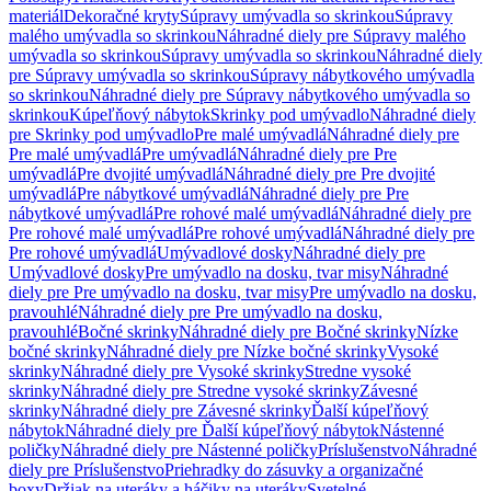
materiál
Dekoračné kryty
Súpravy umývadla so skrinkou
Súpravy
malého umývadla so skrinkou
Náhradné diely pre Súpravy malého
umývadla so skrinkou
Súpravy umývadla so skrinkou
Náhradné diely
pre Súpravy umývadla so skrinkou
Súpravy nábytkového umývadla
so skrinkou
Náhradné diely pre Súpravy nábytkového umývadla so
skrinkou
Kúpeľňový nábytok
Skrinky pod umývadlo
Náhradné diely
pre Skrinky pod umývadlo
Pre malé umývadlá
Náhradné diely pre
Pre malé umývadlá
Pre umývadlá
Náhradné diely pre Pre
umývadlá
Pre dvojité umývadlá
Náhradné diely pre Pre dvojité
umývadlá
Pre nábytkové umývadlá
Náhradné diely pre Pre
nábytkové umývadlá
Pre rohové malé umývadlá
Náhradné diely pre
Pre rohové malé umývadlá
Pre rohové umývadlá
Náhradné diely pre
Pre rohové umývadlá
Umývadlové dosky
Náhradné diely pre
Umývadlové dosky
Pre umývadlo na dosku, tvar misy
Náhradné
diely pre Pre umývadlo na dosku, tvar misy
Pre umývadlo na dosku,
pravouhlé
Náhradné diely pre Pre umývadlo na dosku,
pravouhlé
Bočné skrinky
Náhradné diely pre Bočné skrinky
Nízke
bočné skrinky
Náhradné diely pre Nízke bočné skrinky
Vysoké
skrinky
Náhradné diely pre Vysoké skrinky
Stredne vysoké
skrinky
Náhradné diely pre Stredne vysoké skrinky
Závesné
skrinky
Náhradné diely pre Závesné skrinky
Ďalší kúpeľňový
nábytok
Náhradné diely pre Ďalší kúpeľňový nábytok
Nástenné
poličky
Náhradné diely pre Nástenné poličky
Príslušenstvo
Náhradné
diely pre Príslušenstvo
Priehradky do zásuvky a organizačné
boxy
Držiak na uteráky a háčiky na uteráky
Svetelné