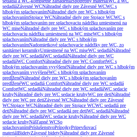
sedadlá a WC-kompletné zariadenia
Spotrebný materiál
WC a WC
sedadlá
Závesné WC
Náhradné diely pre Závesné WC
WC s
hlbokým splachovaním
Náhradné diely pre WC s hlbokým
splachovaním
Stojace WC
Náhradné diely pre Stojace WC
WC s
hlbokým splachovaním pre splachovaciu nádržku umiestnenú na
WC mise
Náhradné diely pre WC s hlbokým splachovaním pre
splachovaciu nádržku umiestnenú na WC mise
WC s hlbokým
splachovaním
Náhradné diely pre WC s hlbokým
splachovaním
Nadomietkové splachovacie nádržky pre WC, zo
sanitárnej keramiky
Umiestnené na WC mise
WC sedadlá
Náhradné
diely pre WC sedadlá
WC sedadlá
Náhradné diely pre WC
sedadlá
WC Comfort
Náhradné diely pre WC Comfort
WC s
hlbokým splachovaním vyvýšené
Náhradné diely pre WC s hlbokým
splachovaním vyvýšené
WC s hlbokým splachovaním
predĺžené
Náhradné diely pre WC s hlbokým splachovaním
predĺžené
WC sedadlá Comfort
Náhradné diely pre WC sedadlá
Comfort
WC sedadlá
Náhradné diely pre WC sedadlá
WC sedacie
kruhy
Náhradné diely pre WC sedacie kruhy
WC pre deti
Náhradné
diely pre WC pre deti
Závesné WC
Náhradné diely pre Závesné
WC
Stojace WC
Náhradné diely pre Stojace WC
WC sedadlá pre
deti
Náhradné diely pre WC sedadlá pre deti
WC sedadlá
Náhradné
diely pre WC sedadlá
WC sedacie kruhy
Náhradné diely pre WC
sedacie kruhy
Nášľapné WC
So
splachovaním
Príslušenstvo
Prípojky
Pripevňovací
materiál
Bidety
Závesné bidety
Náhradné diely pre Závesné