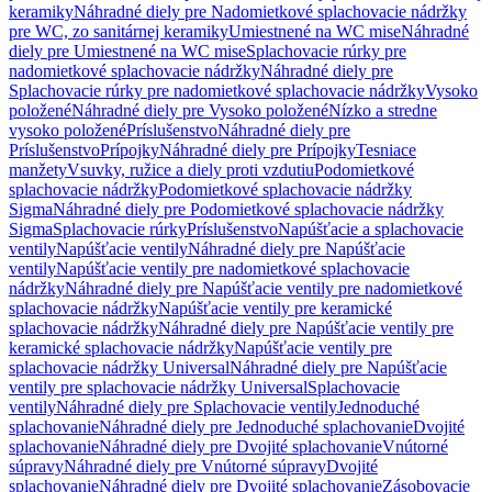
keramiky
Náhradné diely pre Nadomietkové splachovacie nádržky
pre WC, zo sanitárnej keramiky
Umiestnené na WC mise
Náhradné
diely pre Umiestnené na WC mise
Splachovacie rúrky pre
nadomietkové splachovacie nádržky
Náhradné diely pre
Splachovacie rúrky pre nadomietkové splachovacie nádržky
Vysoko
položené
Náhradné diely pre Vysoko položené
Nízko a stredne
vysoko položené
Príslušenstvo
Náhradné diely pre
Príslušenstvo
Prípojky
Náhradné diely pre Prípojky
Tesniace
manžety
Vsuvky, ružice a diely proti vzdutiu
Podomietkové
splachovacie nádržky
Podomietkové splachovacie nádržky
Sigma
Náhradné diely pre Podomietkové splachovacie nádržky
Sigma
Splachovacie rúrky
Príslušenstvo
Napúšťacie a splachovacie
ventily
Napúšťacie ventily
Náhradné diely pre Napúšťacie
ventily
Napúšťacie ventily pre nadomietkové splachovacie
nádržky
Náhradné diely pre Napúšťacie ventily pre nadomietkové
splachovacie nádržky
Napúšťacie ventily pre keramické
splachovacie nádržky
Náhradné diely pre Napúšťacie ventily pre
keramické splachovacie nádržky
Napúšťacie ventily pre
splachovacie nádržky Universal
Náhradné diely pre Napúšťacie
ventily pre splachovacie nádržky Universal
Splachovacie
ventily
Náhradné diely pre Splachovacie ventily
Jednoduché
splachovanie
Náhradné diely pre Jednoduché splachovanie
Dvojité
splachovanie
Náhradné diely pre Dvojité splachovanie
Vnútorné
súpravy
Náhradné diely pre Vnútorné súpravy
Dvojité
splachovanie
Náhradné diely pre Dvojité splachovanie
Zásobovacie