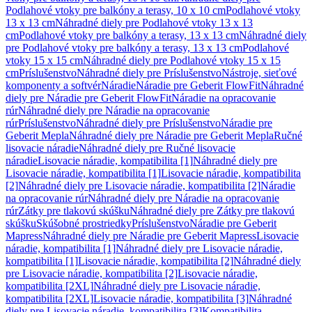
Podlahové vtoky pre balkóny a terasy, 10 x 10 cm
Podlahové vtoky
13 x 13 cm
Náhradné diely pre Podlahové vtoky 13 x 13
cm
Podlahové vtoky pre balkóny a terasy, 13 x 13 cm
Náhradné diely
pre Podlahové vtoky pre balkóny a terasy, 13 x 13 cm
Podlahové
vtoky 15 x 15 cm
Náhradné diely pre Podlahové vtoky 15 x 15
cm
Príslušenstvo
Náhradné diely pre Príslušenstvo
Nástroje, sieťové
komponenty a softvér
Náradie
Náradie pre Geberit FlowFit
Náhradné
diely pre Náradie pre Geberit FlowFit
Náradie na opracovanie
rúr
Náhradné diely pre Náradie na opracovanie
rúr
Príslušenstvo
Náhradné diely pre Príslušenstvo
Náradie pre
Geberit Mepla
Náhradné diely pre Náradie pre Geberit Mepla
Ručné
lisovacie náradie
Náhradné diely pre Ručné lisovacie
náradie
Lisovacie náradie, kompatibilita [1]
Náhradné diely pre
Lisovacie náradie, kompatibilita [1]
Lisovacie náradie, kompatibilita
[2]
Náhradné diely pre Lisovacie náradie, kompatibilita [2]
Náradie
na opracovanie rúr
Náhradné diely pre Náradie na opracovanie
rúr
Zátky pre tlakovú skúšku
Náhradné diely pre Zátky pre tlakovú
skúšku
Skúšobné prostriedky
Príslušenstvo
Náradie pre Geberit
Mapress
Náhradné diely pre Náradie pre Geberit Mapress
Lisovacie
náradie, kompatibilita [1]
Náhradné diely pre Lisovacie náradie,
kompatibilita [1]
Lisovacie náradie, kompatibilita [2]
Náhradné diely
pre Lisovacie náradie, kompatibilita [2]
Lisovacie náradie,
kompatibilita [2XL]
Náhradné diely pre Lisovacie náradie,
kompatibilita [2XL]
Lisovacie náradie, kompatibilita [3]
Náhradné
diely pre Lisovacie náradie, kompatibilita [3]
Kompatibilita