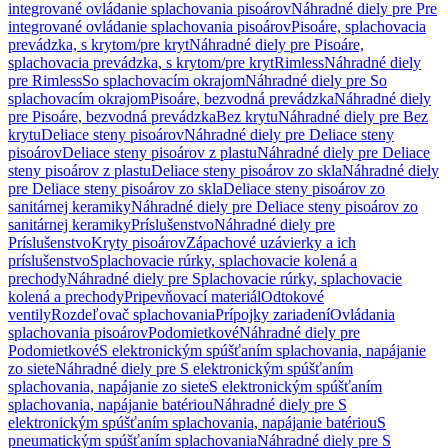
integrované ovládanie splachovania pisoárov
Náhradné diely pre Pre
integrované ovládanie splachovania pisoárov
Pisoáre, splachovacia
prevádzka, s krytom/pre kryt
Náhradné diely pre Pisoáre,
splachovacia prevádzka, s krytom/pre kryt
Rimless
Náhradné diely
pre Rimless
So splachovacím okrajom
Náhradné diely pre So
splachovacím okrajom
Pisoáre, bezvodná prevádzka
Náhradné diely
pre Pisoáre, bezvodná prevádzka
Bez krytu
Náhradné diely pre Bez
krytu
Deliace steny pisoárov
Náhradné diely pre Deliace steny
pisoárov
Deliace steny pisoárov z plastu
Náhradné diely pre Deliace
steny pisoárov z plastu
Deliace steny pisoárov zo skla
Náhradné diely
pre Deliace steny pisoárov zo skla
Deliace steny pisoárov zo
sanitárnej keramiky
Náhradné diely pre Deliace steny pisoárov zo
sanitárnej keramiky
Príslušenstvo
Náhradné diely pre
Príslušenstvo
Kryty pisoárov
Zápachové uzávierky a ich
príslušenstvo
Splachovacie rúrky, splachovacie kolená a
prechody
Náhradné diely pre Splachovacie rúrky, splachovacie
kolená a prechody
Pripevňovací materiál
Odtokové
ventily
Rozdeľovač splachovania
Prípojky zariadení
Ovládania
splachovania pisoárov
Podomietkové
Náhradné diely pre
Podomietkové
S elektronickým spúšťaním splachovania, napájanie
zo siete
Náhradné diely pre S elektronickým spúšťaním
splachovania, napájanie zo siete
S elektronickým spúšťaním
splachovania, napájanie batériou
Náhradné diely pre S
elektronickým spúšťaním splachovania, napájanie batériou
S
pneumatickým spúšťaním splachovania
Náhradné diely pre S