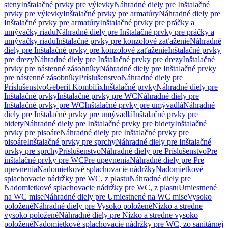
steny
Inštalačné prvky pre výlevky
Náhradné diely pre Inštalačné
prvky pre výlevky
Inštalačné prvky pre armatúry
Náhradné diely pre
Inštalačné prvky pre armatúry
Inštalačné prvky pre práčky a
umývačky riadu
Náhradné diely pre Inštalačné prvky pre práčky a
umývačky riadu
Inštalačné prvky pre konzolové zaťaženie
Náhradné
diely pre Inštalačné prvky pre konzolové zaťaženie
Inštalačné prvky
pre drezy
Náhradné diely pre Inštalačné prvky pre drezy
Inštalačné
prvky pre nástenné zásobníky
Náhradné diely pre Inštalačné prvky
pre nástenné zásobníky
Príslušenstvo
Náhradné diely pre
Príslušenstvo
Geberit Kombifix
Inštalačné prvky
Náhradné diely pre
Inštalačné prvky
Inštalačné prvky pre WC
Náhradné diely pre
Inštalačné prvky pre WC
Inštalačné prvky pre umývadlá
Náhradné
diely pre Inštalačné prvky pre umývadlá
Inštalačné prvky pre
bidety
Náhradné diely pre Inštalačné prvky pre bidety
Inštalačné
prvky pre pisoáre
Náhradné diely pre Inštalačné prvky pre
pisoáre
Inštalačné prvky pre sprchy
Náhradné diely pre Inštalačné
prvky pre sprchy
Príslušenstvo
Náhradné diely pre Príslušenstvo
Pre
inštalačné prvky pre WC
Pre upevnenia
Náhradné diely pre Pre
upevnenia
Nadomietkové splachovacie nádržky
Nadomietkové
splachovacie nádržky pre WC, z plastu
Náhradné diely pre
Nadomietkové splachovacie nádržky pre WC, z plastu
Umiestnené
na WC mise
Náhradné diely pre Umiestnené na WC mise
Vysoko
položené
Náhradné diely pre Vysoko položené
Nízko a stredne
vysoko položené
Náhradné diely pre Nízko a stredne vysoko
položené
Nadomietkové splachovacie nádržky pre WC, zo sanitárnej