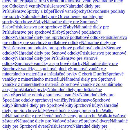
diely pre Pripájacia rúra s hrdlom
Odtokové ventily
Náhradné diely
pre Odtokové ventily
Príslušenstvo
Náhradné diely pre
Príslušenstvo
Sprchy a kúpeľňové vane
Sprchy
Odvodnenie podlahy
pre sprchy
Náhradné diely pre Odvodnenie podlahy pre
sprchy
Sprchové žľaby
Náhradné diely pre Sprchové
žľaby
Príslušenstvo pre sprchové žľaby
Náhradné diely pre
Príslušenstvo pre sprchové žľaby
Sprchové podlahové
odtoky
Náhradné diely pre Sprchové podlahové odtoky
Príslušenstvo
pre odtoky pre sprchové podlahové odtoky
Náhradné diely pre
Príslušenstvo pre odtoky pre sprchové podlahové odtoky
Stenové
odtoky
Náhradné diely pre Stenové odtoky
Príslušenstvo pre stenové
odtoky
Náhradné diely pre Príslušenstvo pre stenové
odtoky
Sprchové vaničky a sprchové plochy
Náhradné diely pre
Sprchové vaničky a sprchové plochy
Sprchové vaničky z
minerálneho materiálu a inštalačné prvky Geberit Duofix
Sprchové
vaničky z minerálneho materiálu
Náhradné diely pre Sprchové
vaničky z minerálneho materiálu
Sprchové vaničky zo sanitárneho
akrylátu
Inštalačné prvky
Náhradné diely pre Inštalačné
prvky
Špeciálne odtoky sprchovej vaničky
Náhradné diely pre
Špeciálne odtoky sprchovej vaničky
Príslušenstvo
Sprchové
kúty
Náhradné diely pre Sprchové kúty
Sprchové kúty
Náhradné
diely pre Sprchové kúty
Pevné bočné steny pre sprchu Walk-
in
Náhradné diely pre Pevné bočné steny pre sprchu Walk-in
Vaňové
zásteny
Náhradné diely pre Vaňové zásteny
Sprchové dvere
Náhradné
diely pre Sprchové dvere
Príslušenstvo
Náhradné diely pre