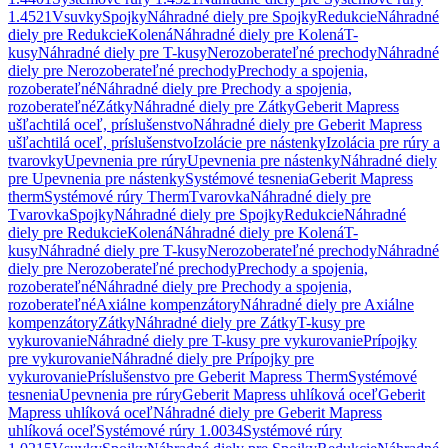
1.4521
Vsuvky
Spojky
Náhradné diely pre Spojky
Redukcie
Náhradné
diely pre Redukcie
Kolená
Náhradné diely pre Kolená
T-
kusy
Náhradné diely pre T-kusy
Nerozoberateľné prechody
Náhradné
diely pre Nerozoberateľné prechody
Prechody a spojenia,
rozoberateľné
Náhradné diely pre Prechody a spojenia,
rozoberateľné
Zátky
Náhradné diely pre Zátky
Geberit Mapress
ušľachtilá oceľ, príslušenstvo
Náhradné diely pre Geberit Mapress
ušľachtilá oceľ, príslušenstvo
Izolácie pre nástenky
Izolácia pre rúry a
tvarovky
Upevnenia pre rúry
Upevnenia pre nástenky
Náhradné diely
pre Upevnenia pre nástenky
Systémové tesnenia
Geberit Mapress
therm
Systémové rúry Therm
Tvarovka
Náhradné diely pre
Tvarovka
Spojky
Náhradné diely pre Spojky
Redukcie
Náhradné
diely pre Redukcie
Kolená
Náhradné diely pre Kolená
T-
kusy
Náhradné diely pre T-kusy
Nerozoberateľné prechody
Náhradné
diely pre Nerozoberateľné prechody
Prechody a spojenia,
rozoberateľné
Náhradné diely pre Prechody a spojenia,
rozoberateľné
Axiálne kompenzátory
Náhradné diely pre Axiálne
kompenzátory
Zátky
Náhradné diely pre Zátky
T-kusy pre
vykurovanie
Náhradné diely pre T-kusy pre vykurovanie
Prípojky
pre vykurovanie
Náhradné diely pre Prípojky pre
vykurovanie
Príslušenstvo pre Geberit Mapress Therm
Systémové
tesnenia
Upevnenia pre rúry
Geberit Mapress uhlíková oceľ
Geberit
Mapress uhlíková oceľ
Náhradné diely pre Geberit Mapress
uhlíková oceľ
Systémové rúry 1.0034
Systémové rúry