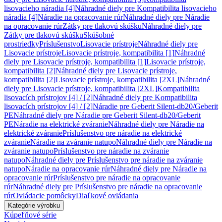
lisovacieho náradia [4]
Náhradné diely pre Kompatibilita lisovacieho
náradia [4]
Náradie na opracovanie rúr
Náhradné diely pre Náradie
na opracovanie rúr
Zátky pre tlakovú skúšku
Náhradné diely pre
Zátky pre tlakovú skúšku
Skúšobné
prostriedky
Príslušenstvo
Lisovacie prístroje
Náhradné diely pre
Lisovacie prístroje
Lisovacie prístroje, kompatibilita [1]
Náhradné
diely pre Lisovacie prístroje, kompatibilita [1]
Lisovacie prístroje,
kompatibilita [2]
Náhradné diely pre Lisovacie prístroje,
kompatibilita [2]
Lisovacie prístroje, kompatibilita [2XL]
Náhradné
diely pre Lisovacie prístroje, kompatibilita [2XL]
Kompatibilita
lisovacích prístrojov [4] / [2]
Náhradné diely pre Kompatibilita
lisovacích prístrojov [4] / [2]
Náradie pre Geberit Silent-db20/Geberit
PE
Náhradné diely pre Náradie pre Geberit Silent-db20/Geberit
PE
Náradie na elektrické zváranie
Náhradné diely pre Náradie na
elektrické zváranie
Príslušenstvo pre náradie na elektrické
zváranie
Náradie na zváranie natupo
Náhradné diely pre Náradie na
zváranie natupo
Príslušenstvo pre náradie na zváranie
natupo
Náhradné diely pre Príslušenstvo pre náradie na zváranie
natupo
Náradie na opracovanie rúr
Náhradné diely pre Náradie na
opracovanie rúr
Príslušenstvo pre náradie na opracovanie
rúr
Náhradné diely pre Príslušenstvo pre náradie na opracovanie
rúr
Ovládacie pomôcky
Diaľkové ovládania
Kategórie výrobku
Kúpeľňové série