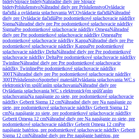
bidety
Stojace bidety
Náhradné diely pre Stojace
bidety
Príslušenstvo
Náhradné diely pre Príslušenstvo
Ovládacie
tlačidlá a ovládania splachovania WC
Ovládacie tlačidlá
Náhradné
diely pre Ovládacie tlačidlá
Pre podomietkové splachovacie nádržky
Sigma
Náhradné diely pre Pre podomietkové splachovacie nádržky
Sigma
Pre podomietkové splachovacie nádržky Omega
Náhradné
diely pre Pre podomietkové splachovacie nádržky Omega
Pre
podomietkové splachovacie nádržky Kappa
Náhradné diely pre Pre
podomietkové splachovacie nádržky Kappa
Pre podomietkové
splachovacie nádržky Delta
Náhradné diely pre Pre podomietkové
splachovacie nádržky Delta
Pre podomietkové splachovacie nádržky
Twinline
Náhradné diely pre Pre podomietkové splachovacie
nádržky Twinline
Pre podomietkové splachovacie nádržky
300T
Náhradné diely pre Pre podomietkové splachovacie nádržky
300T
Príslušenstvo
Spotrebný materiál
Ovládania splachovania WC s
elektronickým spúšťaním splachovania
Náhradné diely pre
Ovládania splachovania WC s elektronickým spúšťaním
splachovania
Na napájanie zo siete, pre podomietkové splachovacie
nádržky Geberit Sigma 12 cm
Náhradné diely pre Na napájanie zo
siete, pre podomietkové splachovacie nádržky Geberit Sigma 12
cm
Na napájanie zo siete, pre podomietkové splachovacie nádržky
Geberit Omega 12 cm
Náhradné diely pre Na napájanie zo siete, pre
podomietkové splachovacie nádržky Geberit Omega 12 cm
Pre
napájanie batériou, pre podomietkové splachovacie nádržky Geberit
Sigma 12 cm
Náhradné diely pre Pre napájanie batériou, pre