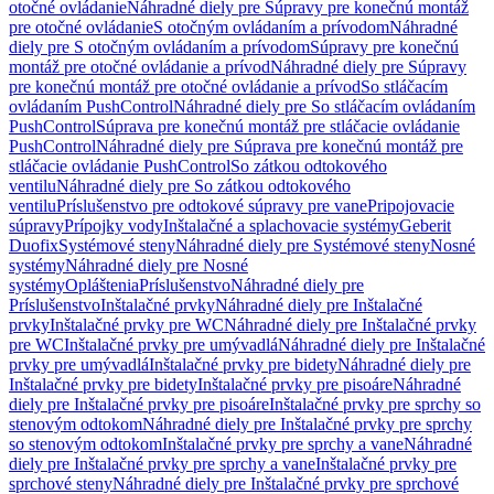
otočné ovládanie
Náhradné diely pre Súpravy pre konečnú montáž
pre otočné ovládanie
S otočným ovládaním a prívodom
Náhradné
diely pre S otočným ovládaním a prívodom
Súpravy pre konečnú
montáž pre otočné ovládanie a prívod
Náhradné diely pre Súpravy
pre konečnú montáž pre otočné ovládanie a prívod
So stláčacím
ovládaním PushControl
Náhradné diely pre So stláčacím ovládaním
PushControl
Súprava pre konečnú montáž pre stláčacie ovládanie
PushControl
Náhradné diely pre Súprava pre konečnú montáž pre
stláčacie ovládanie PushControl
So zátkou odtokového
ventilu
Náhradné diely pre So zátkou odtokového
ventilu
Príslušenstvo pre odtokové súpravy pre vane
Pripojovacie
súpravy
Prípojky vody
Inštalačné a splachovacie systémy
Geberit
Duofix
Systémové steny
Náhradné diely pre Systémové steny
Nosné
systémy
Náhradné diely pre Nosné
systémy
Opláštenia
Príslušenstvo
Náhradné diely pre
Príslušenstvo
Inštalačné prvky
Náhradné diely pre Inštalačné
prvky
Inštalačné prvky pre WC
Náhradné diely pre Inštalačné prvky
pre WC
Inštalačné prvky pre umývadlá
Náhradné diely pre Inštalačné
prvky pre umývadlá
Inštalačné prvky pre bidety
Náhradné diely pre
Inštalačné prvky pre bidety
Inštalačné prvky pre pisoáre
Náhradné
diely pre Inštalačné prvky pre pisoáre
Inštalačné prvky pre sprchy so
stenovým odtokom
Náhradné diely pre Inštalačné prvky pre sprchy
so stenovým odtokom
Inštalačné prvky pre sprchy a vane
Náhradné
diely pre Inštalačné prvky pre sprchy a vane
Inštalačné prvky pre
sprchové steny
Náhradné diely pre Inštalačné prvky pre sprchové