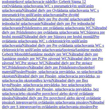
podomietkové splachovacie nádržky Geberit Sigma 12
cm
Ovládania splachovania WC s pneumatickým spúšťaním
splachovania
Náhradné diely pre Ovládania splachovania WC s
pneumatickým spúšťaním splachovania
Pre dvojité
splachovanie
Náhradné diely pre Pre dvojité splachovanie
Pre
jednoduché splachovanie
Náhradné diely pre Pre jednoduché
splachovanie
Príslušenstvo pre ovládania splachovania WC
Náhradné
diely pre Príslušenstvo pre ovládania splachovania WC
Súprava pre
hrubú montáž
Náhradné diely pre Súprava pre hrubú montáž
Pre
ovládania splachovania WC s elektronickým spúšťaním
splachovania
Náhradné diely pre Pre ovládania splachovania WC s
elektronickým spúšťaním splachovania
Spojenia
Sanitárne moduly
Geberit Monolith
Sanitárne moduly pre WC
Náhradné diely pre
Sanitárne moduly pre WC
Pre závesné WC
Náhradné diely pre Pre
závesné WC
Pre stojace WC
Náhradné diely pre Pre stojace
WC
Príslušenstvo
Náhradné diely pre Príslušenstvo
Spotrebný
materiál
Pisoáre
Pisoáre, splachovacia prevádzka, so splachovacím
okrajom
Náhradné diely pre Pisoáre, splachovacia prevádzka, so
splachovacím okrajom
Bez krytu
Náhradné diely pre Bez
krytu
Pisoáre, splachovacia prevádzka, bez splachovacieho
okraja
Náhradné diely pre Pisoáre, splachovacia prevádzka, bez
splachovacieho okraja
Pre povrchové alebo skryté ovládanie
pisoára
Náhradné diely pre Pre povrchové alebo skryté ovládanie
pisoára
S integrovaným ovládaním splachovania pisoárov
Náhradné
diely pre S integrovaným ovládaním splachovania pisoárov
Pre