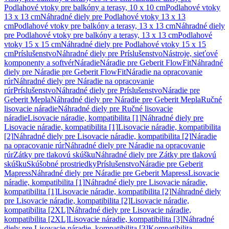
Podlahové vtoky pre balkóny a terasy, 10 x 10 cm
Podlahové vtoky
13 x 13 cm
Náhradné diely pre Podlahové vtoky 13 x 13
cm
Podlahové vtoky pre balkóny a terasy, 13 x 13 cm
Náhradné diely
pre Podlahové vtoky pre balkóny a terasy, 13 x 13 cm
Podlahové
vtoky 15 x 15 cm
Náhradné diely pre Podlahové vtoky 15 x 15
cm
Príslušenstvo
Náhradné diely pre Príslušenstvo
Nástroje, sieťové
komponenty a softvér
Náradie
Náradie pre Geberit FlowFit
Náhradné
diely pre Náradie pre Geberit FlowFit
Náradie na opracovanie
rúr
Náhradné diely pre Náradie na opracovanie
rúr
Príslušenstvo
Náhradné diely pre Príslušenstvo
Náradie pre
Geberit Mepla
Náhradné diely pre Náradie pre Geberit Mepla
Ručné
lisovacie náradie
Náhradné diely pre Ručné lisovacie
náradie
Lisovacie náradie, kompatibilita [1]
Náhradné diely pre
Lisovacie náradie, kompatibilita [1]
Lisovacie náradie, kompatibilita
[2]
Náhradné diely pre Lisovacie náradie, kompatibilita [2]
Náradie
na opracovanie rúr
Náhradné diely pre Náradie na opracovanie
rúr
Zátky pre tlakovú skúšku
Náhradné diely pre Zátky pre tlakovú
skúšku
Skúšobné prostriedky
Príslušenstvo
Náradie pre Geberit
Mapress
Náhradné diely pre Náradie pre Geberit Mapress
Lisovacie
náradie, kompatibilita [1]
Náhradné diely pre Lisovacie náradie,
kompatibilita [1]
Lisovacie náradie, kompatibilita [2]
Náhradné diely
pre Lisovacie náradie, kompatibilita [2]
Lisovacie náradie,
kompatibilita [2XL]
Náhradné diely pre Lisovacie náradie,
kompatibilita [2XL]
Lisovacie náradie, kompatibilita [3]
Náhradné
diely pre Lisovacie náradie, kompatibilita [3]
Kompatibilita