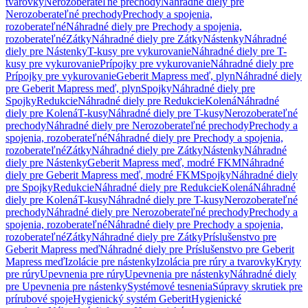
tvarovky
Nerozoberateľné prechody
Náhradné diely pre
Nerozoberateľné prechody
Prechody a spojenia,
rozoberateľné
Náhradné diely pre Prechody a spojenia,
rozoberateľné
Zátky
Náhradné diely pre Zátky
Nástenky
Náhradné
diely pre Nástenky
T-kusy pre vykurovanie
Náhradné diely pre T-
kusy pre vykurovanie
Prípojky pre vykurovanie
Náhradné diely pre
Prípojky pre vykurovanie
Geberit Mapress meď, plyn
Náhradné diely
pre Geberit Mapress meď, plyn
Spojky
Náhradné diely pre
Spojky
Redukcie
Náhradné diely pre Redukcie
Kolená
Náhradné
diely pre Kolená
T-kusy
Náhradné diely pre T-kusy
Nerozoberateľné
prechody
Náhradné diely pre Nerozoberateľné prechody
Prechody a
spojenia, rozoberateľné
Náhradné diely pre Prechody a spojenia,
rozoberateľné
Zátky
Náhradné diely pre Zátky
Nástenky
Náhradné
diely pre Nástenky
Geberit Mapress meď, modré FKM
Náhradné
diely pre Geberit Mapress meď, modré FKM
Spojky
Náhradné diely
pre Spojky
Redukcie
Náhradné diely pre Redukcie
Kolená
Náhradné
diely pre Kolená
T-kusy
Náhradné diely pre T-kusy
Nerozoberateľné
prechody
Náhradné diely pre Nerozoberateľné prechody
Prechody a
spojenia, rozoberateľné
Náhradné diely pre Prechody a spojenia,
rozoberateľné
Zátky
Náhradné diely pre Zátky
Príslušenstvo pre
Geberit Mapress meď
Náhradné diely pre Príslušenstvo pre Geberit
Mapress meď
Izolácie pre nástenky
Izolácia pre rúry a tvarovky
Kryty
pre rúry
Upevnenia pre rúry
Upevnenia pre nástenky
Náhradné diely
pre Upevnenia pre nástenky
Systémové tesnenia
Súpravy skrutiek pre
prírubové spoje
Hygienický systém Geberit
Hygienické