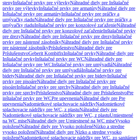
steny
Inštalačné prvky pre výlevky
Náhradné diely pre Inštalačné
prvky pre výlevky
Inštalačné prvky pre armatúry
Náhradné diely pre
Inštalačné prvky pre armatúry
Inštalačné prvky pre práčky a
umývačky riadu
Náhradné diely pre Inštalačné prvky pre práčky a
umývačky riadu
Inštalačné prvky pre konzolové zaťaženie
Náhradné
diely pre Inštalačné prvky pre konzolové zaťaženie
Inštalačné prvky
pre drezy
Náhradné diely pre Inštalačné prvky pre drezy
Inštalačné
prvky pre nástenné zásobníky
Náhradné diely pre Inštalačné prvky
pre nástenné zásobníky
Príslušenstvo
Náhradné diely pre
Príslušenstvo
Geberit Kombifix
Inštalačné prvky
Náhradné diely pre
Inštalačné prvky
Inštalačné prvky pre WC
Náhradné diely pre
Inštalačné prvky pre WC
Inštalačné prvky pre umývadlá
Náhradné
diely pre Inštalačné prvky pre umývadlá
Inštalačné prvky pre
bidety
Náhradné diely pre Inštalačné prvky pre bidety
Inštalačné
prvky pre pisoáre
Náhradné diely pre Inštalačné prvky pre
pisoáre
Inštalačné prvky pre sprchy
Náhradné diely pre Inštalačné
prvky pre sprchy
Príslušenstvo
Náhradné diely pre Príslušenstvo
Pre
inštalačné prvky pre WC
Pre upevnenia
Náhradné diely pre Pre
upevnenia
Nadomietkové splachovacie nádržky
Nadomietkové
splachovacie nádržky pre WC, z plastu
Náhradné diely pre
Nadomietkové splachovacie nádržky pre WC, z plastu
Umiestnené
na WC mise
Náhradné diely pre Umiestnené na WC mise
Vysoko
položené
Náhradné diely pre Vysoko položené
Nízko a stredne
vysoko položené
Náhradné diely pre Nízko a stredne vysoko
položené
Nadomietkové splachovacie nádržky pre WC, zo sanitárnej