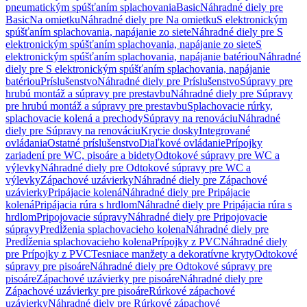
pneumatickým spúšťaním splachovania
Basic
Náhradné diely pre
Basic
Na omietku
Náhradné diely pre Na omietku
S elektronickým
spúšťaním splachovania, napájanie zo siete
Náhradné diely pre S
elektronickým spúšťaním splachovania, napájanie zo siete
S
elektronickým spúšťaním splachovania, napájanie batériou
Náhradné
diely pre S elektronickým spúšťaním splachovania, napájanie
batériou
Príslušenstvo
Náhradné diely pre Príslušenstvo
Súpravy pre
hrubú montáž a súpravy pre prestavbu
Náhradné diely pre Súpravy
pre hrubú montáž a súpravy pre prestavbu
Splachovacie rúrky,
splachovacie kolená a prechody
Súpravy na renováciu
Náhradné
diely pre Súpravy na renováciu
Krycie dosky
Integrované
ovládania
Ostatné príslušenstvo
Diaľkové ovládanie
Prípojky
zariadení pre WC, pisoáre a bidety
Odtokové súpravy pre WC a
výlevky
Náhradné diely pre Odtokové súpravy pre WC a
výlevky
Zápachové uzávierky
Náhradné diely pre Zápachové
uzávierky
Pripájacie kolená
Náhradné diely pre Pripájacie
kolená
Pripájacia rúra s hrdlom
Náhradné diely pre Pripájacia rúra s
hrdlom
Pripojovacie súpravy
Náhradné diely pre Pripojovacie
súpravy
Predĺženia splachovacieho kolena
Náhradné diely pre
Predĺženia splachovacieho kolena
Prípojky z PVC
Náhradné diely
pre Prípojky z PVC
Tesniace manžety a dekoratívne kryty
Odtokové
súpravy pre pisoáre
Náhradné diely pre Odtokové súpravy pre
pisoáre
Zápachové uzávierky pre pisoáre
Náhradné diely pre
Zápachové uzávierky pre pisoáre
Rúrkové zápachové
uzávierky
Náhradné diely pre Rúrkové zápachové