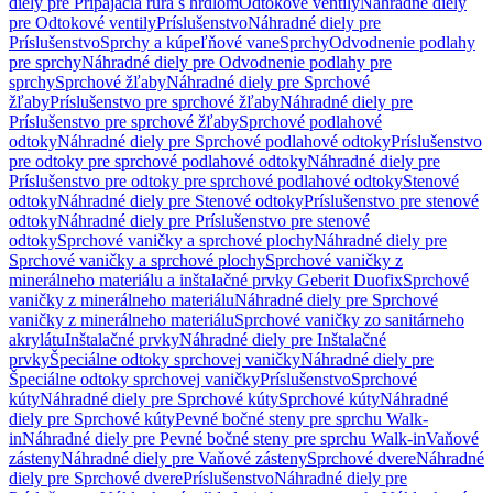
diely pre Pripájacia rúra s hrdlom
Odtokové ventily
Náhradné diely
pre Odtokové ventily
Príslušenstvo
Náhradné diely pre
Príslušenstvo
Sprchy a kúpeľňové vane
Sprchy
Odvodnenie podlahy
pre sprchy
Náhradné diely pre Odvodnenie podlahy pre
sprchy
Sprchové žľaby
Náhradné diely pre Sprchové
žľaby
Príslušenstvo pre sprchové žľaby
Náhradné diely pre
Príslušenstvo pre sprchové žľaby
Sprchové podlahové
odtoky
Náhradné diely pre Sprchové podlahové odtoky
Príslušenstvo
pre odtoky pre sprchové podlahové odtoky
Náhradné diely pre
Príslušenstvo pre odtoky pre sprchové podlahové odtoky
Stenové
odtoky
Náhradné diely pre Stenové odtoky
Príslušenstvo pre stenové
odtoky
Náhradné diely pre Príslušenstvo pre stenové
odtoky
Sprchové vaničky a sprchové plochy
Náhradné diely pre
Sprchové vaničky a sprchové plochy
Sprchové vaničky z
minerálneho materiálu a inštalačné prvky Geberit Duofix
Sprchové
vaničky z minerálneho materiálu
Náhradné diely pre Sprchové
vaničky z minerálneho materiálu
Sprchové vaničky zo sanitárneho
akrylátu
Inštalačné prvky
Náhradné diely pre Inštalačné
prvky
Špeciálne odtoky sprchovej vaničky
Náhradné diely pre
Špeciálne odtoky sprchovej vaničky
Príslušenstvo
Sprchové
kúty
Náhradné diely pre Sprchové kúty
Sprchové kúty
Náhradné
diely pre Sprchové kúty
Pevné bočné steny pre sprchu Walk-
in
Náhradné diely pre Pevné bočné steny pre sprchu Walk-in
Vaňové
zásteny
Náhradné diely pre Vaňové zásteny
Sprchové dvere
Náhradné
diely pre Sprchové dvere
Príslušenstvo
Náhradné diely pre