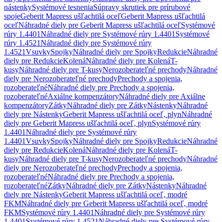
nástenky
Systémové tesnenia
Súpravy skrutiek pre prírubové
spoje
Geberit Mapress ušľachtilá oceľ
Geberit Mapress ušľachtilá
oceľ
Náhradné diely pre Geberit Mapress ušľachtilá oceľ
Systémové
rúry 1.4401
Náhradné diely pre Systémové rúry 1.4401
Systémové
rúry 1.4521
Náhradné diely pre Systémové rúry
1.4521
Vsuvky
Spojky
Náhradné diely pre Spojky
Redukcie
Náhradné
diely pre Redukcie
Kolená
Náhradné diely pre Kolená
T-
kusy
Náhradné diely pre T-kusy
Nerozoberateľné prechody
Náhradné
diely pre Nerozoberateľné prechody
Prechody a spojenia,
rozoberateľné
Náhradné diely pre Prechody a spojenia,
rozoberateľné
Axiálne kompenzátory
Náhradné diely pre Axiálne
kompenzátory
Zátky
Náhradné diely pre Zátky
Nástenky
Náhradné
diely pre Nástenky
Geberit Mapress ušľachtilá oceľ, plyn
Náhradné
diely pre Geberit Mapress ušľachtilá oceľ, plyn
Systémové rúry
1.4401
Náhradné diely pre Systémové rúry
1.4401
Vsuvky
Spojky
Náhradné diely pre Spojky
Redukcie
Náhradné
diely pre Redukcie
Kolená
Náhradné diely pre Kolená
T-
kusy
Náhradné diely pre T-kusy
Nerozoberateľné prechody
Náhradné
diely pre Nerozoberateľné prechody
Prechody a spojenia,
rozoberateľné
Náhradné diely pre Prechody a spojenia,
rozoberateľné
Zátky
Náhradné diely pre Zátky
Nástenky
Náhradné
diely pre Nástenky
Geberit Mapress ušľachtilá oceľ, modré
FKM
Náhradné diely pre Geberit Mapress ušľachtilá oceľ, modré
FKM
Systémové rúry 1.4401
Náhradné diely pre Systémové rúry
1.4401
Systémové rúry 1.4521
Náhradné diely pre Systémové rúry