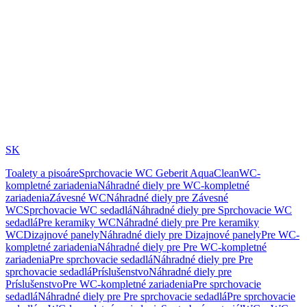
SK
Toalety a pisoáre
Sprchovacie WC Geberit AquaClean
WC-
kompletné zariadenia
Náhradné diely pre WC-kompletné
zariadenia
Závesné WC
Náhradné diely pre Závesné
WC
Sprchovacie WC sedadlá
Náhradné diely pre Sprchovacie WC
sedadlá
Pre keramiky WC
Náhradné diely pre Pre keramiky
WC
Dizajnové panely
Náhradné diely pre Dizajnové panely
Pre WC-
kompletné zariadenia
Náhradné diely pre Pre WC-kompletné
zariadenia
Pre sprchovacie sedadlá
Náhradné diely pre Pre
sprchovacie sedadlá
Príslušenstvo
Náhradné diely pre
Príslušenstvo
Pre WC-kompletné zariadenia
Pre sprchovacie
sedadlá
Náhradné diely pre Pre sprchovacie sedadlá
Pre sprchovacie