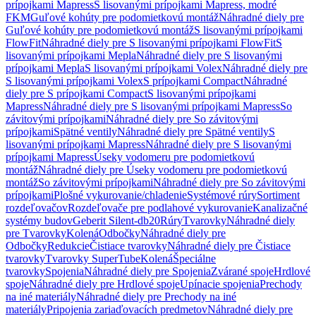
prípojkami Mapress
S lisovanými prípojkami Mapress, modré
FKM
Guľové kohúty pre podomietkovú montáž
Náhradné diely pre
Guľové kohúty pre podomietkovú montáž
S lisovanými prípojkami
FlowFit
Náhradné diely pre S lisovanými prípojkami FlowFit
S
lisovanými prípojkami Mepla
Náhradné diely pre S lisovanými
prípojkami Mepla
S lisovanými prípojkami Volex
Náhradné diely pre
S lisovanými prípojkami Volex
S prípojkami Compact
Náhradné
diely pre S prípojkami Compact
S lisovanými prípojkami
Mapress
Náhradné diely pre S lisovanými prípojkami Mapress
So
závitovými prípojkami
Náhradné diely pre So závitovými
prípojkami
Spätné ventily
Náhradné diely pre Spätné ventily
S
lisovanými prípojkami Mapress
Náhradné diely pre S lisovanými
prípojkami Mapress
Úseky vodomeru pre podomietkovú
montáž
Náhradné diely pre Úseky vodomeru pre podomietkovú
montáž
So závitovými prípojkami
Náhradné diely pre So závitovými
prípojkami
Plošné vykurovanie/chladenie
Systémové rúry
Sortiment
rozdeľovačov
Rozdeľovače pre podlahové vykurovanie
Kanalizačné
systémy budov
Geberit Silent-db20
Rúry
Tvarovky
Náhradné diely
pre Tvarovky
Kolená
Odbočky
Náhradné diely pre
Odbočky
Redukcie
Čistiace tvarovky
Náhradné diely pre Čistiace
tvarovky
Tvarovky SuperTube
Kolená
Špeciálne
tvarovky
Spojenia
Náhradné diely pre Spojenia
Zvárané spoje
Hrdlové
spoje
Náhradné diely pre Hrdlové spoje
Upínacie spojenia
Prechody
na iné materiály
Náhradné diely pre Prechody na iné
materiály
Pripojenia zariaďovacích predmetov
Náhradné diely pre