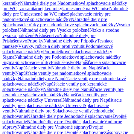
keramiky
Náhradné diely pre Nadomietkové splachovacie nádržky
pre WC, zo sanitárnej keramiky
Umiestnené na WC mise
Náhradné
diely pre Umiestnené na WC mise
Splachovacie rúrky pre
nadomietkové splachovacie nádržky
Náhradné diely pre
Splachovacie rúrky pre nadomietkové splachovacie nádržky
Vysoko
položené
Náhradné diely pre Vysoko položené
Nízko a stredne
vysoko položené
Príslušenstvo
Náhradné diely pre
Príslušenstvo
Prípojky
Náhradné diely pre Prípojky
Tesniace
manžety
Vsuvky, ružice a diely proti vzdutiu
Podomietkové
splachovacie nádržky
Podomietkové splachovacie nádržky
Sigma
Náhradné diely pre Podomietkové splachovacie nádržky
Sigma
Splachovacie rúrky
Príslušenstvo
Napúšťacie a splachovacie
ventily
Napúšťacie ventily
Náhradné diely pre Napúšťacie
ventily
Napúšťacie ventily pre nadomietkové splachovacie
nádržky
Náhradné diely pre Napúšťacie ventily pre nadomietkové
splachovacie nádržky
Napúšťacie ventily pre keramické
splachovacie nádržky
Náhradné diely pre Napúšťacie ventily pre
keramické splachovacie nádržky
Napúšťacie ventily pre
splachovacie nádržky Universal
Náhradné diely pre Napúšťacie
ventily pre splachovacie nádržky Universal
Splachovacie
ventily
Náhradné diely pre Splachovacie ventily
Jednoduché
splachovanie
Náhradné diely pre Jednoduché splachovanie
Dvojité
splachovanie
Náhradné diely pre Dvojité splachovanie
Vnútorné
súpravy
Náhradné diely pre Vnútorné súpravy
Dvojité
splachovanie
Náhradné diely pre Dvojité splachovanie
Zásobovacie