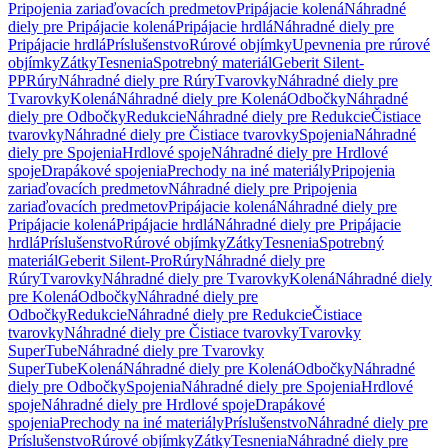
Pripojenia zariaďovacích predmetov
Pripájacie kolená
Náhradné
diely pre Pripájacie kolená
Pripájacie hrdlá
Náhradné diely pre
Pripájacie hrdlá
Príslušenstvo
Rúrové objímky
Upevnenia pre rúrové
objímky
Zátky
Tesnenia
Spotrebný materiál
Geberit Silent-
PP
Rúry
Náhradné diely pre Rúry
Tvarovky
Náhradné diely pre
Tvarovky
Kolená
Náhradné diely pre Kolená
Odbočky
Náhradné
diely pre Odbočky
Redukcie
Náhradné diely pre Redukcie
Čistiace
tvarovky
Náhradné diely pre Čistiace tvarovky
Spojenia
Náhradné
diely pre Spojenia
Hrdlové spoje
Náhradné diely pre Hrdlové
spoje
Drapákové spojenia
Prechody na iné materiály
Pripojenia
zariaďovacích predmetov
Náhradné diely pre Pripojenia
zariaďovacích predmetov
Pripájacie kolená
Náhradné diely pre
Pripájacie kolená
Pripájacie hrdlá
Náhradné diely pre Pripájacie
hrdlá
Príslušenstvo
Rúrové objímky
Zátky
Tesnenia
Spotrebný
materiál
Geberit Silent-Pro
Rúry
Náhradné diely pre
Rúry
Tvarovky
Náhradné diely pre Tvarovky
Kolená
Náhradné diely
pre Kolená
Odbočky
Náhradné diely pre
Odbočky
Redukcie
Náhradné diely pre Redukcie
Čistiace
tvarovky
Náhradné diely pre Čistiace tvarovky
Tvarovky
SuperTube
Náhradné diely pre Tvarovky
SuperTube
Kolená
Náhradné diely pre Kolená
Odbočky
Náhradné
diely pre Odbočky
Spojenia
Náhradné diely pre Spojenia
Hrdlové
spoje
Náhradné diely pre Hrdlové spoje
Drapákové
spojenia
Prechody na iné materiály
Príslušenstvo
Náhradné diely pre
Príslušenstvo
Rúrové objímky
Zátky
Tesnenia
Náhradné diely pre