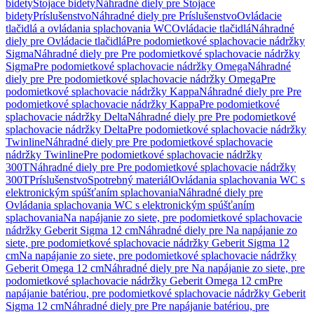
bidety
Stojace bidety
Náhradné diely pre Stojace
bidety
Príslušenstvo
Náhradné diely pre Príslušenstvo
Ovládacie
tlačidlá a ovládania splachovania WC
Ovládacie tlačidlá
Náhradné
diely pre Ovládacie tlačidlá
Pre podomietkové splachovacie nádržky
Sigma
Náhradné diely pre Pre podomietkové splachovacie nádržky
Sigma
Pre podomietkové splachovacie nádržky Omega
Náhradné
diely pre Pre podomietkové splachovacie nádržky Omega
Pre
podomietkové splachovacie nádržky Kappa
Náhradné diely pre Pre
podomietkové splachovacie nádržky Kappa
Pre podomietkové
splachovacie nádržky Delta
Náhradné diely pre Pre podomietkové
splachovacie nádržky Delta
Pre podomietkové splachovacie nádržky
Twinline
Náhradné diely pre Pre podomietkové splachovacie
nádržky Twinline
Pre podomietkové splachovacie nádržky
300T
Náhradné diely pre Pre podomietkové splachovacie nádržky
300T
Príslušenstvo
Spotrebný materiál
Ovládania splachovania WC s
elektronickým spúšťaním splachovania
Náhradné diely pre
Ovládania splachovania WC s elektronickým spúšťaním
splachovania
Na napájanie zo siete, pre podomietkové splachovacie
nádržky Geberit Sigma 12 cm
Náhradné diely pre Na napájanie zo
siete, pre podomietkové splachovacie nádržky Geberit Sigma 12
cm
Na napájanie zo siete, pre podomietkové splachovacie nádržky
Geberit Omega 12 cm
Náhradné diely pre Na napájanie zo siete, pre
podomietkové splachovacie nádržky Geberit Omega 12 cm
Pre
napájanie batériou, pre podomietkové splachovacie nádržky Geberit
Sigma 12 cm
Náhradné diely pre Pre napájanie batériou, pre