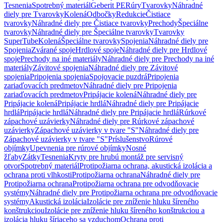
Tesnenia
Spotrebný materiál
Geberit PE
Rúry
Tvarovky
Náhradné
diely pre Tvarovky
Kolená
Odbočky
Redukcie
Čistiace
tvarovky
Náhradné diely pre Čistiace tvarovky
Prechody
Špeciálne
tvarovky
Náhradné diely pre Špeciálne tvarovky
Tvarovky
SuperTube
Kolená
Špeciálne tvarovky
Spojenia
Náhradné diely pre
Spojenia
Zvárané spoje
Hrdlové spoje
Náhradné diely pre Hrdlové
spoje
Prechody na iné materiály
Náhradné diely pre Prechody na iné
materiály
Závitové spojenia
Náhradné diely pre Závitové
spojenia
Pripojenia spojenia
Spojovacie puzdrá
Pripojenia
zariaďovacích predmetov
Náhradné diely pre Pripojenia
zariaďovacích predmetov
Pripájacie kolená
Náhradné diely pre
Pripájacie kolená
Pripájacie hrdlá
Náhradné diely pre Pripájacie
hrdlá
Pripájacie hrdlá
Náhradné diely pre Pripájacie hrdlá
Rúrkové
zápachové uzávierky
Náhradné diely pre Rúrkové zápachové
uzávierky
Zápachové uzávierky v tvare "S"
Náhradné diely pre
Zápachové uzávierky v tvare "S"
Príslušenstvo
Rúrové
objímky
Upevnenia pre rúrové objímky
Nosné
žľaby
Zátky
Tesnenia
Kryty pre hrubú montáž pre servisný
otvor
Spotrebný materiál
Protipožiarna ochrana, akustická izolácia a
ochrana proti vlhkosti
Protipožiarna ochrana
Náhradné diely pre
Protipožiarna ochrana
Protipožiarna ochrana pre odvodňovacie
systémy
Náhradné diely pre Protipožiarna ochrana pre odvodňovacie
systémy
Akustická izolácia
Izolácie pre zníženie hluku šíreného
konštrukciou
Izolácie pre zníženie hluku šíreného konštrukciou a
izolácia hluku šíriaceho sa vzduchom
Ochrana proti