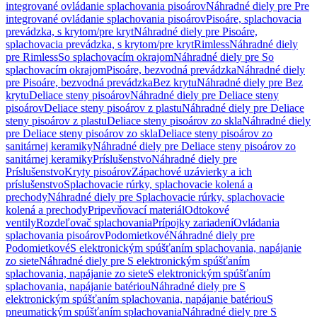
integrované ovládanie splachovania pisoárov
Náhradné diely pre Pre
integrované ovládanie splachovania pisoárov
Pisoáre, splachovacia
prevádzka, s krytom/pre kryt
Náhradné diely pre Pisoáre,
splachovacia prevádzka, s krytom/pre kryt
Rimless
Náhradné diely
pre Rimless
So splachovacím okrajom
Náhradné diely pre So
splachovacím okrajom
Pisoáre, bezvodná prevádzka
Náhradné diely
pre Pisoáre, bezvodná prevádzka
Bez krytu
Náhradné diely pre Bez
krytu
Deliace steny pisoárov
Náhradné diely pre Deliace steny
pisoárov
Deliace steny pisoárov z plastu
Náhradné diely pre Deliace
steny pisoárov z plastu
Deliace steny pisoárov zo skla
Náhradné diely
pre Deliace steny pisoárov zo skla
Deliace steny pisoárov zo
sanitárnej keramiky
Náhradné diely pre Deliace steny pisoárov zo
sanitárnej keramiky
Príslušenstvo
Náhradné diely pre
Príslušenstvo
Kryty pisoárov
Zápachové uzávierky a ich
príslušenstvo
Splachovacie rúrky, splachovacie kolená a
prechody
Náhradné diely pre Splachovacie rúrky, splachovacie
kolená a prechody
Pripevňovací materiál
Odtokové
ventily
Rozdeľovač splachovania
Prípojky zariadení
Ovládania
splachovania pisoárov
Podomietkové
Náhradné diely pre
Podomietkové
S elektronickým spúšťaním splachovania, napájanie
zo siete
Náhradné diely pre S elektronickým spúšťaním
splachovania, napájanie zo siete
S elektronickým spúšťaním
splachovania, napájanie batériou
Náhradné diely pre S
elektronickým spúšťaním splachovania, napájanie batériou
S
pneumatickým spúšťaním splachovania
Náhradné diely pre S