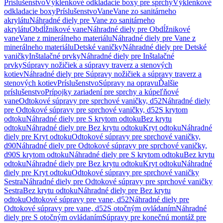
Príslušenstvo
Výklenkové odkladacie boxy pre sprchy
Výklenkové
odkladacie boxy
Príslušenstvo
Vane
Vane zo sanitárneho
akrylátu
Náhradné diely pre Vane zo sanitárneho
akrylátu
Obdĺžnikové vane
Náhradné diely pre Obdĺžnikové
vane
Vane z minerálneho materiálu
Náhradné diely pre Vane z
minerálneho materiálu
Detské vaničky
Náhradné diely pre Detské
vaničky
Inštalačné prvky
Náhradné diely pre Inštalačné
prvky
Súpravy nožičiek a súpravy traverz a stenových
kotiev
Náhradné diely pre Súpravy nožičiek a súpravy traverz a
stenových kotiev
Príslušenstvo
Súpravy na opravu
Ďalšie
príslušenstvo
Prípojky zariadení pre sprchy a kúpeľňové
vane
Odtokové súpravy pre sprchové vaničky, d52
Náhradné diely
pre Odtokové súpravy pre sprchové vaničky, d52
S krytom
odtoku
Náhradné diely pre S krytom odtoku
Bez krytu
odtoku
Náhradné diely pre Bez krytu odtoku
Kryt odtoku
Náhradné
diely pre Kryt odtoku
Odtokové súpravy pre sprchové vaničky,
d90
Náhradné diely pre Odtokové súpravy pre sprchové vaničky,
d90
S krytom odtoku
Náhradné diely pre S krytom odtoku
Bez krytu
odtoku
Náhradné diely pre Bez krytu odtoku
Kryt odtoku
Náhradné
diely pre Kryt odtoku
Odtokové súpravy pre sprchové vaničky
Sestra
Náhradné diely pre Odtokové súpravy pre sprchové vaničky
Sestra
Bez krytu odtoku
Náhradné diely pre Bez krytu
odtoku
Odtokové súpravy pre vane, d52
Náhradné diely pre
Odtokové súpravy pre vane, d52
S otočným ovládaním
Náhradné
diely pre S otočným ovládaním
Súpravy pre konečnú montáž pre