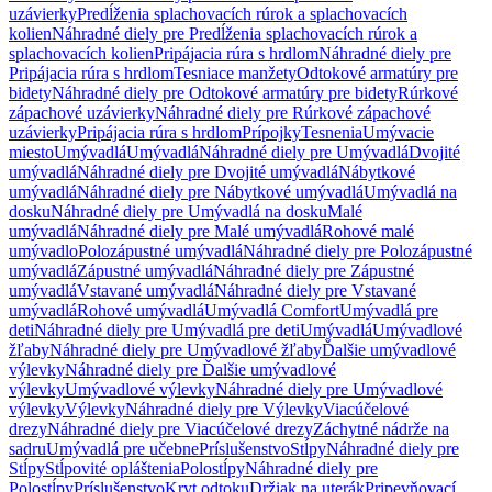
uzávierky
Predĺženia splachovacích rúrok a splachovacích
kolien
Náhradné diely pre Predĺženia splachovacích rúrok a
splachovacích kolien
Pripájacia rúra s hrdlom
Náhradné diely pre
Pripájacia rúra s hrdlom
Tesniace manžety
Odtokové armatúry pre
bidety
Náhradné diely pre Odtokové armatúry pre bidety
Rúrkové
zápachové uzávierky
Náhradné diely pre Rúrkové zápachové
uzávierky
Pripájacia rúra s hrdlom
Prípojky
Tesnenia
Umývacie
miesto
Umývadlá
Umývadlá
Náhradné diely pre Umývadlá
Dvojité
umývadlá
Náhradné diely pre Dvojité umývadlá
Nábytkové
umývadlá
Náhradné diely pre Nábytkové umývadlá
Umývadlá na
dosku
Náhradné diely pre Umývadlá na dosku
Malé
umývadlá
Náhradné diely pre Malé umývadlá
Rohové malé
umývadlo
Polozápustné umývadlá
Náhradné diely pre Polozápustné
umývadlá
Zápustné umývadlá
Náhradné diely pre Zápustné
umývadlá
Vstavané umývadlá
Náhradné diely pre Vstavané
umývadlá
Rohové umývadlá
Umývadlá Comfort
Umývadlá pre
deti
Náhradné diely pre Umývadlá pre deti
Umývadlá
Umývadlové
žľaby
Náhradné diely pre Umývadlové žľaby
Ďalšie umývadlové
výlevky
Náhradné diely pre Ďalšie umývadlové
výlevky
Umývadlové výlevky
Náhradné diely pre Umývadlové
výlevky
Výlevky
Náhradné diely pre Výlevky
Viacúčelové
drezy
Náhradné diely pre Viacúčelové drezy
Záchytné nádrže na
sadru
Umývadlá pre učebne
Príslušenstvo
Stĺpy
Náhradné diely pre
Stĺpy
Stĺpovité opláštenia
Polostĺpy
Náhradné diely pre
Polostĺpy
Príslušenstvo
Kryt odtoku
Držiak na uterák
Pripevňovací