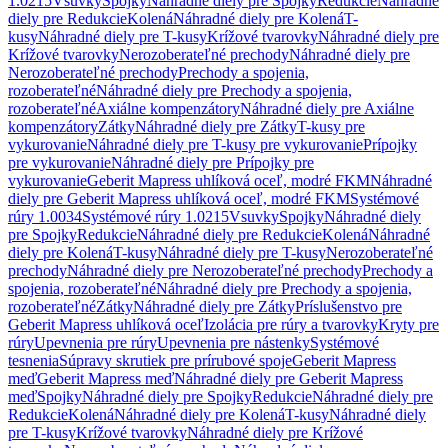
1.0215
Vsuvky
Spojky
Náhradné diely pre Spojky
Redukcie
Náhradné
diely pre Redukcie
Kolená
Náhradné diely pre Kolená
T-
kusy
Náhradné diely pre T-kusy
Krížové tvarovky
Náhradné diely pre
Krížové tvarovky
Nerozoberateľné prechody
Náhradné diely pre
Nerozoberateľné prechody
Prechody a spojenia,
rozoberateľné
Náhradné diely pre Prechody a spojenia,
rozoberateľné
Axiálne kompenzátory
Náhradné diely pre Axiálne
kompenzátory
Zátky
Náhradné diely pre Zátky
T-kusy pre
vykurovanie
Náhradné diely pre T-kusy pre vykurovanie
Prípojky
pre vykurovanie
Náhradné diely pre Prípojky pre
vykurovanie
Geberit Mapress uhlíková oceľ, modré FKM
Náhradné
diely pre Geberit Mapress uhlíková oceľ, modré FKM
Systémové
rúry 1.0034
Systémové rúry 1.0215
Vsuvky
Spojky
Náhradné diely
pre Spojky
Redukcie
Náhradné diely pre Redukcie
Kolená
Náhradné
diely pre Kolená
T-kusy
Náhradné diely pre T-kusy
Nerozoberateľné
prechody
Náhradné diely pre Nerozoberateľné prechody
Prechody a
spojenia, rozoberateľné
Náhradné diely pre Prechody a spojenia,
rozoberateľné
Zátky
Náhradné diely pre Zátky
Príslušenstvo pre
Geberit Mapress uhlíková oceľ
Izolácia pre rúry a tvarovky
Kryty pre
rúry
Upevnenia pre rúry
Upevnenia pre nástenky
Systémové
tesnenia
Súpravy skrutiek pre prírubové spoje
Geberit Mapress
meď
Geberit Mapress meď
Náhradné diely pre Geberit Mapress
meď
Spojky
Náhradné diely pre Spojky
Redukcie
Náhradné diely pre
Redukcie
Kolená
Náhradné diely pre Kolená
T-kusy
Náhradné diely
pre T-kusy
Krížové tvarovky
Náhradné diely pre Krížové