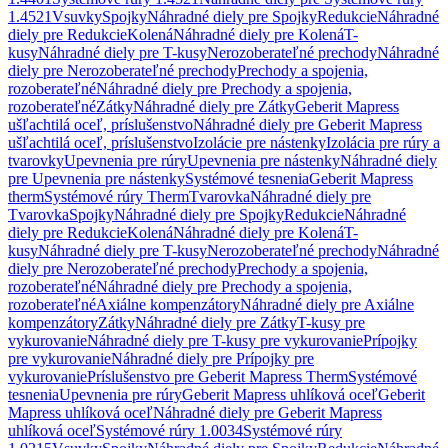
1.4521
Vsuvky
Spojky
Náhradné diely pre Spojky
Redukcie
Náhradné
diely pre Redukcie
Kolená
Náhradné diely pre Kolená
T-
kusy
Náhradné diely pre T-kusy
Nerozoberateľné prechody
Náhradné
diely pre Nerozoberateľné prechody
Prechody a spojenia,
rozoberateľné
Náhradné diely pre Prechody a spojenia,
rozoberateľné
Zátky
Náhradné diely pre Zátky
Geberit Mapress
ušľachtilá oceľ, príslušenstvo
Náhradné diely pre Geberit Mapress
ušľachtilá oceľ, príslušenstvo
Izolácie pre nástenky
Izolácia pre rúry a
tvarovky
Upevnenia pre rúry
Upevnenia pre nástenky
Náhradné diely
pre Upevnenia pre nástenky
Systémové tesnenia
Geberit Mapress
therm
Systémové rúry Therm
Tvarovka
Náhradné diely pre
Tvarovka
Spojky
Náhradné diely pre Spojky
Redukcie
Náhradné
diely pre Redukcie
Kolená
Náhradné diely pre Kolená
T-
kusy
Náhradné diely pre T-kusy
Nerozoberateľné prechody
Náhradné
diely pre Nerozoberateľné prechody
Prechody a spojenia,
rozoberateľné
Náhradné diely pre Prechody a spojenia,
rozoberateľné
Axiálne kompenzátory
Náhradné diely pre Axiálne
kompenzátory
Zátky
Náhradné diely pre Zátky
T-kusy pre
vykurovanie
Náhradné diely pre T-kusy pre vykurovanie
Prípojky
pre vykurovanie
Náhradné diely pre Prípojky pre
vykurovanie
Príslušenstvo pre Geberit Mapress Therm
Systémové
tesnenia
Upevnenia pre rúry
Geberit Mapress uhlíková oceľ
Geberit
Mapress uhlíková oceľ
Náhradné diely pre Geberit Mapress
uhlíková oceľ
Systémové rúry 1.0034
Systémové rúry