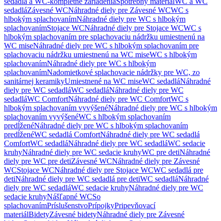
sedadlá a WC-kompletné zariadenia
Spotrebný materiál
WC a WC
sedadlá
Závesné WC
Náhradné diely pre Závesné WC
WC s
hlbokým splachovaním
Náhradné diely pre WC s hlbokým
splachovaním
Stojace WC
Náhradné diely pre Stojace WC
WC s
hlbokým splachovaním pre splachovaciu nádržku umiestnenú na
WC mise
Náhradné diely pre WC s hlbokým splachovaním pre
splachovaciu nádržku umiestnenú na WC mise
WC s hlbokým
splachovaním
Náhradné diely pre WC s hlbokým
splachovaním
Nadomietkové splachovacie nádržky pre WC, zo
sanitárnej keramiky
Umiestnené na WC mise
WC sedadlá
Náhradné
diely pre WC sedadlá
WC sedadlá
Náhradné diely pre WC
sedadlá
WC Comfort
Náhradné diely pre WC Comfort
WC s
hlbokým splachovaním vyvýšené
Náhradné diely pre WC s hlbokým
splachovaním vyvýšené
WC s hlbokým splachovaním
predĺžené
Náhradné diely pre WC s hlbokým splachovaním
predĺžené
WC sedadlá Comfort
Náhradné diely pre WC sedadlá
Comfort
WC sedadlá
Náhradné diely pre WC sedadlá
WC sedacie
kruhy
Náhradné diely pre WC sedacie kruhy
WC pre deti
Náhradné
diely pre WC pre deti
Závesné WC
Náhradné diely pre Závesné
WC
Stojace WC
Náhradné diely pre Stojace WC
WC sedadlá pre
deti
Náhradné diely pre WC sedadlá pre deti
WC sedadlá
Náhradné
diely pre WC sedadlá
WC sedacie kruhy
Náhradné diely pre WC
sedacie kruhy
Nášľapné WC
So
splachovaním
Príslušenstvo
Prípojky
Pripevňovací
materiál
Bidety
Závesné bidety
Náhradné diely pre Závesné