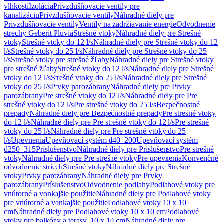
vlhkosti
Izolácia
Privzdušňovacie ventily pre
kanalizáciu
Privzdušňovacie ventily
Náhradné diely pre
Privzdušňovacie ventily
Ventily na zadržiavanie energie
Odvodnenie
strechy Geberit Pluvia
Strešné vtoky
Náhradné diely pre Strešné
vtoky
Strešné vtoky do 12 l/s
Náhradné diely pre Strešné vtoky do 12
l/s
Strešné vtoky do 25 l/s
Náhradné diely pre Strešné vtoky do 25
l/s
Strešné vtoky pre strešné žľaby
Náhradné diely pre Strešné vtoky
pre strešné žľaby
Strešné vtoky do 12 l/s
Náhradné diely pre Strešné
vtoky do 12 l/s
Strešné vtoky do 25 l/s
Náhradné diely pre Strešné
vtoky do 25 l/s
Prvky parozábrany
Náhradné diely pre Prvky
parozábrany
Pre strešné vtoky do 12 l/s
Náhradné diely pre Pre
strešné vtoky do 12 l/s
Pre strešné vtoky do 25 l/s
Bezpečnostné
prepady
Náhradné diely pre Bezpečnostné prepady
Pre strešné vtoky
do 12 l/s
Náhradné diely pre Pre strešné vtoky do 12 l/s
Pre strešné
vtoky do 25 l/s
Náhradné diely pre Pre strešné vtoky do 25
l/s
Upevnenia
Upevňovací systém d40–200
Upevňovací systém
d250–315
Príslušenstvo
Náhradné diely pre Príslušenstvo
Pre strešné
vtoky
Náhradné diely pre Pre strešné vtoky
Pre upevnenia
Konvenčné
odvodnenie striech
Strešné vtoky
Náhradné diely pre Strešné
vtoky
Prvky parozábrany
Náhradné diely pre Prvky
parozábrany
Príslušenstvo
Odvodnenie podlahy
Podlahové vtoky pre
vnútorné a vonkajšie použitie
Náhradné diely pre Podlahové vtoky
pre vnútorné a vonkajšie použitie
Podlahové vtoky 10 x 10
cm
Náhradné diely pre Podlahové vtoky 10 x 10 cm
Podlahové
vtoky pre balkóny a terasy, 10 x 10 cm
Náhradné diely pre