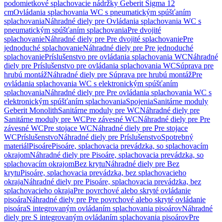
podomietkové splachovacie nádržky Geberit Sigma 12
cm
Ovládania splachovania WC s pneumatickým spúšťaním
splachovania
Náhradné diely pre Ovládania splachovania WC s
pneumatickým spúšťaním splachovania
Pre dvojité
splachovanie
Náhradné diely pre Pre dvojité splachovanie
Pre
jednoduché splachovanie
Náhradné diely pre Pre jednoduché
splachovanie
Príslušenstvo pre ovládania splachovania WC
Náhradné
diely pre Príslušenstvo pre ovládania splachovania WC
Súprava pre
hrubú montáž
Náhradné diely pre Súprava pre hrubú montáž
Pre
ovládania splachovania WC s elektronickým spúšťaním
splachovania
Náhradné diely pre Pre ovládania splachovania WC s
elektronickým spúšťaním splachovania
Spojenia
Sanitárne moduly
Geberit Monolith
Sanitárne moduly pre WC
Náhradné diely pre
Sanitárne moduly pre WC
Pre závesné WC
Náhradné diely pre Pre
závesné WC
Pre stojace WC
Náhradné diely pre Pre stojace
WC
Príslušenstvo
Náhradné diely pre Príslušenstvo
Spotrebný
materiál
Pisoáre
Pisoáre, splachovacia prevádzka, so splachovacím
okrajom
Náhradné diely pre Pisoáre, splachovacia prevádzka, so
splachovacím okrajom
Bez krytu
Náhradné diely pre Bez
krytu
Pisoáre, splachovacia prevádzka, bez splachovacieho
okraja
Náhradné diely pre Pisoáre, splachovacia prevádzka, bez
splachovacieho okraja
Pre povrchové alebo skryté ovládanie
pisoára
Náhradné diely pre Pre povrchové alebo skryté ovládanie
pisoára
S integrovaným ovládaním splachovania pisoárov
Náhradné
diely pre S integrovaným ovládaním splachovania pisoárov
Pre