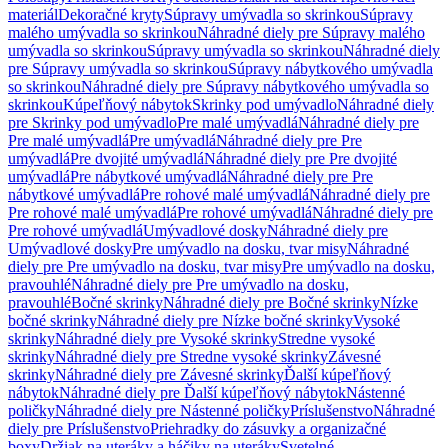
materiál
Dekoračné kryty
Súpravy umývadla so skrinkou
Súpravy
malého umývadla so skrinkou
Náhradné diely pre Súpravy malého
umývadla so skrinkou
Súpravy umývadla so skrinkou
Náhradné diely
pre Súpravy umývadla so skrinkou
Súpravy nábytkového umývadla
so skrinkou
Náhradné diely pre Súpravy nábytkového umývadla so
skrinkou
Kúpeľňový nábytok
Skrinky pod umývadlo
Náhradné diely
pre Skrinky pod umývadlo
Pre malé umývadlá
Náhradné diely pre
Pre malé umývadlá
Pre umývadlá
Náhradné diely pre Pre
umývadlá
Pre dvojité umývadlá
Náhradné diely pre Pre dvojité
umývadlá
Pre nábytkové umývadlá
Náhradné diely pre Pre
nábytkové umývadlá
Pre rohové malé umývadlá
Náhradné diely pre
Pre rohové malé umývadlá
Pre rohové umývadlá
Náhradné diely pre
Pre rohové umývadlá
Umývadlové dosky
Náhradné diely pre
Umývadlové dosky
Pre umývadlo na dosku, tvar misy
Náhradné
diely pre Pre umývadlo na dosku, tvar misy
Pre umývadlo na dosku,
pravouhlé
Náhradné diely pre Pre umývadlo na dosku,
pravouhlé
Bočné skrinky
Náhradné diely pre Bočné skrinky
Nízke
bočné skrinky
Náhradné diely pre Nízke bočné skrinky
Vysoké
skrinky
Náhradné diely pre Vysoké skrinky
Stredne vysoké
skrinky
Náhradné diely pre Stredne vysoké skrinky
Závesné
skrinky
Náhradné diely pre Závesné skrinky
Ďalší kúpeľňový
nábytok
Náhradné diely pre Ďalší kúpeľňový nábytok
Nástenné
poličky
Náhradné diely pre Nástenné poličky
Príslušenstvo
Náhradné
diely pre Príslušenstvo
Priehradky do zásuvky a organizačné
boxy
Držiak na uteráky a háčiky na uteráky
Svetelné