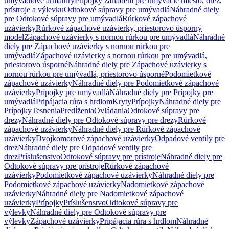
umývadlové armatúry
Prípojky zariadení pre umývacie miesto, drez,
prístroje a výlevku
Odtokové súpravy pre umývadlá
Náhradné diely
pre Odtokové súpravy pre umývadlá
Rúrkové zápachové
uzávierky
Rúrkové zápachové uzávierky, priestorovo úsporný
model
Zápachové uzávierky s nornou rúrkou pre umývadlá
Náhradné
diely pre Zápachové uzávierky s nornou rúrkou pre
umývadlá
Zápachové uzávierky s nornou rúrkou pre umývadlá,
priestorovo úsporné
Náhradné diely pre Zápachové uzávierky s
nornou rúrkou pre umývadlá, priestorovo úsporné
Podomietkové
zápachové uzávierky
Náhradné diely pre Podomietkové zápachové
uzávierky
Prípojky pre umývadlá
Náhradné diely pre Prípojky pre
umývadlá
Pripájacia rúra s hrdlom
Kryty
Prípojky
Náhradné diely pre
Prípojky
Tesnenia
Predĺženia
Ovládania
Odtokové súpravy pre
drezy
Náhradné diely pre Odtokové súpravy pre drezy
Rúrkové
zápachové uzávierky
Náhradné diely pre Rúrkové zápachové
uzávierky
Dvojkomorové zápachové uzávierky
Odpadové ventily pre
drez
Náhradné diely pre Odpadové ventily pre
drez
Príslušenstvo
Odtokové súpravy pre prístroje
Náhradné diely pre
Odtokové súpravy pre prístroje
Rúrkové zápachové
uzávierky
Podomietkové zápachové uzávierky
Náhradné diely pre
Podomietkové zápachové uzávierky
Nadomietkové zápachové
uzávierky
Náhradné diely pre Nadomietkové zápachové
uzávierky
Prípojky
Príslušenstvo
Odtokové súpravy pre
výlevky
Náhradné diely pre Odtokové súpravy pre
výlevky
Zápachové uzávierky
Pripájacia rúra s hrdlom
Náhradné