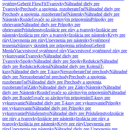
systémy
Geberit FlowFit
Tvarovky
Náhradné diely pre
Tvarovky
Prechody a spojenia, rozoberateľné
Náhradné diely pre
Prechody a spojenia, rozoberateľné
Nástenky
Náhradné diely pre
Nástenky
Rozdeľovače so závitovým pripojením
Prípojky pre
ohrievanie
Náhradné diely pre Prípojky pre
ohrievanie
Príslušenstvo
Izolácie pre rúry a tvarovky
Izolácie pre
nástenky
Izolácia pre rúry a tvarovky
Izolácia pre nástenky
Kryty pre
rúry
Upevnenia pre rúry
Upevnenia pre nástenky
Systémové
tesnenia
Súpravy skrutiek pre pripojenia prírubou
Geberit
Mepla
Viacvrstvové systémové rúry
Viacvrstvové systémové rúry pre
vykurovanie
Tvarovky
Náhradné diely pre
Tvarovky
Spojky
Náhradné diely pre Spojky
Redukcie
Náhradné
diely pre Redukcie
Kolená
Náhradné diely pre Kolená
T-
kusy
Náhradné diely pre T-kusy
Nerozoberateľné prechody
Náhradné
diely pre Nerozoberateľné prechody
Prechody a spojenia,
rozoberateľné
Náhradné diely pre Prechody a spojenia,
rozoberateľné
Zátky
Náhradné diely pre Zátky
Nástenky
Náhradné
diely pre Nástenky
Rozdeľovače so závitovým pripojením
Náhradné
diely pre Rozdeľovače so závitovým pripojením
T-kusy pre
vykurovanie
Náhradné diely pre T-kusy pre vykurovanie
Prípojky
pre vykurovanie
Náhradné diely pre Prípojky pre
vykurovanie
Príslušenstvo
Náhradné diely pre Príslušenstvo
Izolácie
pre rúry a tvarovky
Izolácie pre nástenky
Izolácia pre rúry a
tvarovky
Izolácia pre nástenky
Kryty pre rúry
Upevnenia pre
rúry
Upevnenia pre nástenky
Náhradné diely pre Upevnenia pre