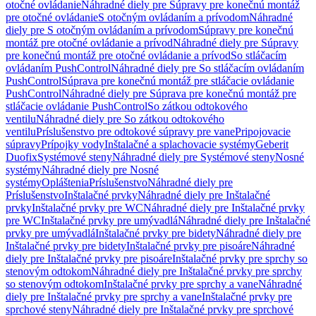
otočné ovládanie
Náhradné diely pre Súpravy pre konečnú montáž
pre otočné ovládanie
S otočným ovládaním a prívodom
Náhradné
diely pre S otočným ovládaním a prívodom
Súpravy pre konečnú
montáž pre otočné ovládanie a prívod
Náhradné diely pre Súpravy
pre konečnú montáž pre otočné ovládanie a prívod
So stláčacím
ovládaním PushControl
Náhradné diely pre So stláčacím ovládaním
PushControl
Súprava pre konečnú montáž pre stláčacie ovládanie
PushControl
Náhradné diely pre Súprava pre konečnú montáž pre
stláčacie ovládanie PushControl
So zátkou odtokového
ventilu
Náhradné diely pre So zátkou odtokového
ventilu
Príslušenstvo pre odtokové súpravy pre vane
Pripojovacie
súpravy
Prípojky vody
Inštalačné a splachovacie systémy
Geberit
Duofix
Systémové steny
Náhradné diely pre Systémové steny
Nosné
systémy
Náhradné diely pre Nosné
systémy
Opláštenia
Príslušenstvo
Náhradné diely pre
Príslušenstvo
Inštalačné prvky
Náhradné diely pre Inštalačné
prvky
Inštalačné prvky pre WC
Náhradné diely pre Inštalačné prvky
pre WC
Inštalačné prvky pre umývadlá
Náhradné diely pre Inštalačné
prvky pre umývadlá
Inštalačné prvky pre bidety
Náhradné diely pre
Inštalačné prvky pre bidety
Inštalačné prvky pre pisoáre
Náhradné
diely pre Inštalačné prvky pre pisoáre
Inštalačné prvky pre sprchy so
stenovým odtokom
Náhradné diely pre Inštalačné prvky pre sprchy
so stenovým odtokom
Inštalačné prvky pre sprchy a vane
Náhradné
diely pre Inštalačné prvky pre sprchy a vane
Inštalačné prvky pre
sprchové steny
Náhradné diely pre Inštalačné prvky pre sprchové