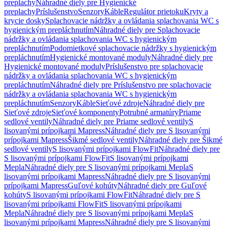
preplachy
Náhradné diely pre Hygienické
preplachy
Príslušenstvo
Senzory
Káble
Regulátor prietoku
Kryty a
krycie dosky
Splachovacie nádržky a ovládania splachovania WC s
hygienickým prepláchnutím
Náhradné diely pre Splachovacie
nádržky a ovládania splachovania WC s hygienickým
prepláchnutím
Podomietkové splachovacie nádržky s hygienickým
prepláchnutím
Hygienické montované moduly
Náhradné diely pre
Hygienické montované moduly
Príslušenstvo pre splachovacie
nádržky a ovládania splachovania WC s hygienickým
prepláchnutím
Náhradné diely pre Príslušenstvo pre splachovacie
nádržky a ovládania splachovania WC s hygienickým
prepláchnutím
Senzory
Káble
Sieťové zdroje
Náhradné diely pre
Sieťové zdroje
Sieťové komponenty
Potrubné armatúry
Priame
sedlové ventily
Náhradné diely pre Priame sedlové ventily
S
lisovanými prípojkami Mapress
Náhradné diely pre S lisovanými
prípojkami Mapress
Šikmé sedlové ventily
Náhradné diely pre Šikmé
sedlové ventily
S lisovanými prípojkami FlowFit
Náhradné diely pre
S lisovanými prípojkami FlowFit
S lisovanými prípojkami
Mepla
Náhradné diely pre S lisovanými prípojkami Mepla
S
lisovanými prípojkami Mapress
Náhradné diely pre S lisovanými
prípojkami Mapress
Guľové kohúty
Náhradné diely pre Guľové
kohúty
S lisovanými prípojkami FlowFit
Náhradné diely pre S
lisovanými prípojkami FlowFit
S lisovanými prípojkami
Mepla
Náhradné diely pre S lisovanými prípojkami Mepla
S
lisovanými prípojkami Mapress
Náhradné diely pre S lisovanými