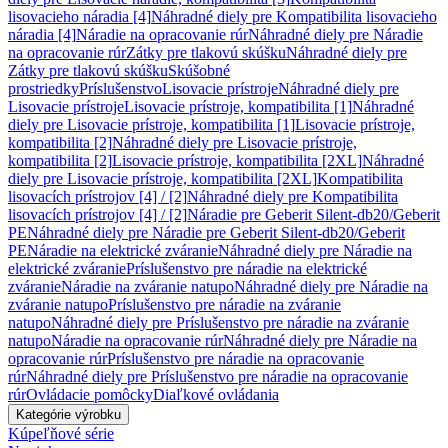
lisovacieho náradia [4]
Náhradné diely pre Kompatibilita lisovacieho
náradia [4]
Náradie na opracovanie rúr
Náhradné diely pre Náradie
na opracovanie rúr
Zátky pre tlakovú skúšku
Náhradné diely pre
Zátky pre tlakovú skúšku
Skúšobné
prostriedky
Príslušenstvo
Lisovacie prístroje
Náhradné diely pre
Lisovacie prístroje
Lisovacie prístroje, kompatibilita [1]
Náhradné
diely pre Lisovacie prístroje, kompatibilita [1]
Lisovacie prístroje,
kompatibilita [2]
Náhradné diely pre Lisovacie prístroje,
kompatibilita [2]
Lisovacie prístroje, kompatibilita [2XL]
Náhradné
diely pre Lisovacie prístroje, kompatibilita [2XL]
Kompatibilita
lisovacích prístrojov [4] / [2]
Náhradné diely pre Kompatibilita
lisovacích prístrojov [4] / [2]
Náradie pre Geberit Silent-db20/Geberit
PE
Náhradné diely pre Náradie pre Geberit Silent-db20/Geberit
PE
Náradie na elektrické zváranie
Náhradné diely pre Náradie na
elektrické zváranie
Príslušenstvo pre náradie na elektrické
zváranie
Náradie na zváranie natupo
Náhradné diely pre Náradie na
zváranie natupo
Príslušenstvo pre náradie na zváranie
natupo
Náhradné diely pre Príslušenstvo pre náradie na zváranie
natupo
Náradie na opracovanie rúr
Náhradné diely pre Náradie na
opracovanie rúr
Príslušenstvo pre náradie na opracovanie
rúr
Náhradné diely pre Príslušenstvo pre náradie na opracovanie
rúr
Ovládacie pomôcky
Diaľkové ovládania
Kategórie výrobku
Kúpeľňové série