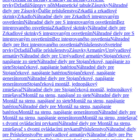
prvky
Držadlá
Súpravy nôh
Magnetické tabule
Zásuvky
Náhradné
diely pre Zásuvky
Ďalšie príslušenstvo
Zrkadlá a zrkadlové
skrinky
Zrkadlo
Náhradné diely pre Zrkadlo
S integrovaným
osvetlením
Náhradné diely pre S integrovaným osvetlením
Bez
integrovaného osvetlenia
Zrkadlové skrinky
Náhradné diely pre
Zrkadlové skrinky
S integrovaným osvetlením
Náhradné diely pre S
integrovaným osvetlením
Bez integrovaného osvetlenia
Náhradné
diely pre Bez integrovaného osvetlenia
Príslušenstvo
Svetelné
prvky
Držadlá
Ďalšie príslušenstvo
Zásuvky
Armatúry
Umývadlové
armatúry
Náhradné diely pre Umývadlové armatúry
Stojančekové,
napájanie zo siete
Náhradné diely pre Stojančekové, napájanie zo
siete
Stojančekové, napájanie batériou
Náhradné diely pre
Stojančekové, napájanie batériou
Stojančekové, napájanie
generátorom
Náhradné diely pre Stojančekové, napájanie
generátorom
Stojančeková montáž, jednopákový
zmiešavač
Náhradné diely pre Stojančeková montáž, jednopákový
zmiešavač
Montáž na stenu, napájané zo siete
Náhradné diely pre
Montáž na stenu, napájané zo siete
Montáž na stenu, napájanie
batériou
Náhradné diely pre Montáž na stenu, napájanie
batériou
Montáž na stenu, napájanie generátorom
Náhradné diely pre
Montáž na stenu, napájanie generátorom
Montáž na stenu, zmiešavač
s dvomi ovládacími prvkami
Náhradné diely pre Montáž na stenu,
zmiešavač s dvomi ovládacími prvkami
Príslušenstvo
Náhradné diely
pre Príslušenstvo
Pre umývadlové armatúry
Náhradné diely pre Pre