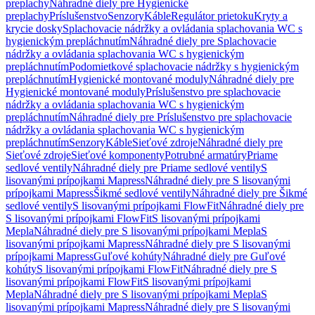
preplachy
Náhradné diely pre Hygienické
preplachy
Príslušenstvo
Senzory
Káble
Regulátor prietoku
Kryty a
krycie dosky
Splachovacie nádržky a ovládania splachovania WC s
hygienickým prepláchnutím
Náhradné diely pre Splachovacie
nádržky a ovládania splachovania WC s hygienickým
prepláchnutím
Podomietkové splachovacie nádržky s hygienickým
prepláchnutím
Hygienické montované moduly
Náhradné diely pre
Hygienické montované moduly
Príslušenstvo pre splachovacie
nádržky a ovládania splachovania WC s hygienickým
prepláchnutím
Náhradné diely pre Príslušenstvo pre splachovacie
nádržky a ovládania splachovania WC s hygienickým
prepláchnutím
Senzory
Káble
Sieťové zdroje
Náhradné diely pre
Sieťové zdroje
Sieťové komponenty
Potrubné armatúry
Priame
sedlové ventily
Náhradné diely pre Priame sedlové ventily
S
lisovanými prípojkami Mapress
Náhradné diely pre S lisovanými
prípojkami Mapress
Šikmé sedlové ventily
Náhradné diely pre Šikmé
sedlové ventily
S lisovanými prípojkami FlowFit
Náhradné diely pre
S lisovanými prípojkami FlowFit
S lisovanými prípojkami
Mepla
Náhradné diely pre S lisovanými prípojkami Mepla
S
lisovanými prípojkami Mapress
Náhradné diely pre S lisovanými
prípojkami Mapress
Guľové kohúty
Náhradné diely pre Guľové
kohúty
S lisovanými prípojkami FlowFit
Náhradné diely pre S
lisovanými prípojkami FlowFit
S lisovanými prípojkami
Mepla
Náhradné diely pre S lisovanými prípojkami Mepla
S
lisovanými prípojkami Mapress
Náhradné diely pre S lisovanými