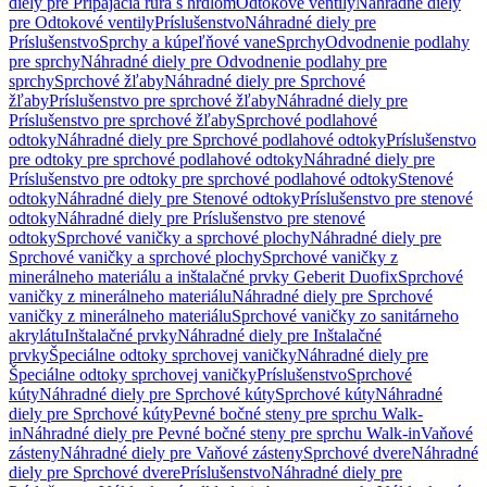
diely pre Pripájacia rúra s hrdlom
Odtokové ventily
Náhradné diely
pre Odtokové ventily
Príslušenstvo
Náhradné diely pre
Príslušenstvo
Sprchy a kúpeľňové vane
Sprchy
Odvodnenie podlahy
pre sprchy
Náhradné diely pre Odvodnenie podlahy pre
sprchy
Sprchové žľaby
Náhradné diely pre Sprchové
žľaby
Príslušenstvo pre sprchové žľaby
Náhradné diely pre
Príslušenstvo pre sprchové žľaby
Sprchové podlahové
odtoky
Náhradné diely pre Sprchové podlahové odtoky
Príslušenstvo
pre odtoky pre sprchové podlahové odtoky
Náhradné diely pre
Príslušenstvo pre odtoky pre sprchové podlahové odtoky
Stenové
odtoky
Náhradné diely pre Stenové odtoky
Príslušenstvo pre stenové
odtoky
Náhradné diely pre Príslušenstvo pre stenové
odtoky
Sprchové vaničky a sprchové plochy
Náhradné diely pre
Sprchové vaničky a sprchové plochy
Sprchové vaničky z
minerálneho materiálu a inštalačné prvky Geberit Duofix
Sprchové
vaničky z minerálneho materiálu
Náhradné diely pre Sprchové
vaničky z minerálneho materiálu
Sprchové vaničky zo sanitárneho
akrylátu
Inštalačné prvky
Náhradné diely pre Inštalačné
prvky
Špeciálne odtoky sprchovej vaničky
Náhradné diely pre
Špeciálne odtoky sprchovej vaničky
Príslušenstvo
Sprchové
kúty
Náhradné diely pre Sprchové kúty
Sprchové kúty
Náhradné
diely pre Sprchové kúty
Pevné bočné steny pre sprchu Walk-
in
Náhradné diely pre Pevné bočné steny pre sprchu Walk-in
Vaňové
zásteny
Náhradné diely pre Vaňové zásteny
Sprchové dvere
Náhradné
diely pre Sprchové dvere
Príslušenstvo
Náhradné diely pre