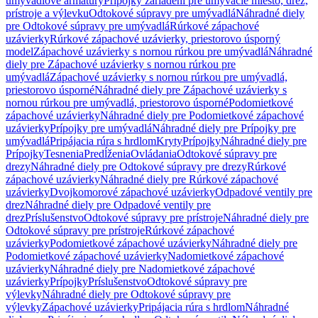
umývadlové armatúry
Prípojky zariadení pre umývacie miesto, drez,
prístroje a výlevku
Odtokové súpravy pre umývadlá
Náhradné diely
pre Odtokové súpravy pre umývadlá
Rúrkové zápachové
uzávierky
Rúrkové zápachové uzávierky, priestorovo úsporný
model
Zápachové uzávierky s nornou rúrkou pre umývadlá
Náhradné
diely pre Zápachové uzávierky s nornou rúrkou pre
umývadlá
Zápachové uzávierky s nornou rúrkou pre umývadlá,
priestorovo úsporné
Náhradné diely pre Zápachové uzávierky s
nornou rúrkou pre umývadlá, priestorovo úsporné
Podomietkové
zápachové uzávierky
Náhradné diely pre Podomietkové zápachové
uzávierky
Prípojky pre umývadlá
Náhradné diely pre Prípojky pre
umývadlá
Pripájacia rúra s hrdlom
Kryty
Prípojky
Náhradné diely pre
Prípojky
Tesnenia
Predĺženia
Ovládania
Odtokové súpravy pre
drezy
Náhradné diely pre Odtokové súpravy pre drezy
Rúrkové
zápachové uzávierky
Náhradné diely pre Rúrkové zápachové
uzávierky
Dvojkomorové zápachové uzávierky
Odpadové ventily pre
drez
Náhradné diely pre Odpadové ventily pre
drez
Príslušenstvo
Odtokové súpravy pre prístroje
Náhradné diely pre
Odtokové súpravy pre prístroje
Rúrkové zápachové
uzávierky
Podomietkové zápachové uzávierky
Náhradné diely pre
Podomietkové zápachové uzávierky
Nadomietkové zápachové
uzávierky
Náhradné diely pre Nadomietkové zápachové
uzávierky
Prípojky
Príslušenstvo
Odtokové súpravy pre
výlevky
Náhradné diely pre Odtokové súpravy pre
výlevky
Zápachové uzávierky
Pripájacia rúra s hrdlom
Náhradné