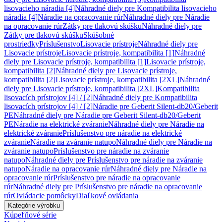
lisovacieho náradia [4]
Náhradné diely pre Kompatibilita lisovacieho
náradia [4]
Náradie na opracovanie rúr
Náhradné diely pre Náradie
na opracovanie rúr
Zátky pre tlakovú skúšku
Náhradné diely pre
Zátky pre tlakovú skúšku
Skúšobné
prostriedky
Príslušenstvo
Lisovacie prístroje
Náhradné diely pre
Lisovacie prístroje
Lisovacie prístroje, kompatibilita [1]
Náhradné
diely pre Lisovacie prístroje, kompatibilita [1]
Lisovacie prístroje,
kompatibilita [2]
Náhradné diely pre Lisovacie prístroje,
kompatibilita [2]
Lisovacie prístroje, kompatibilita [2XL]
Náhradné
diely pre Lisovacie prístroje, kompatibilita [2XL]
Kompatibilita
lisovacích prístrojov [4] / [2]
Náhradné diely pre Kompatibilita
lisovacích prístrojov [4] / [2]
Náradie pre Geberit Silent-db20/Geberit
PE
Náhradné diely pre Náradie pre Geberit Silent-db20/Geberit
PE
Náradie na elektrické zváranie
Náhradné diely pre Náradie na
elektrické zváranie
Príslušenstvo pre náradie na elektrické
zváranie
Náradie na zváranie natupo
Náhradné diely pre Náradie na
zváranie natupo
Príslušenstvo pre náradie na zváranie
natupo
Náhradné diely pre Príslušenstvo pre náradie na zváranie
natupo
Náradie na opracovanie rúr
Náhradné diely pre Náradie na
opracovanie rúr
Príslušenstvo pre náradie na opracovanie
rúr
Náhradné diely pre Príslušenstvo pre náradie na opracovanie
rúr
Ovládacie pomôcky
Diaľkové ovládania
Kategórie výrobku
Kúpeľňové série