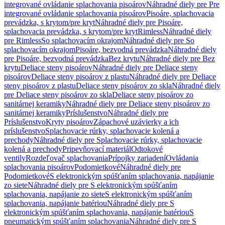
integrované ovládanie splachovania pisoárov
Náhradné diely pre Pre
integrované ovládanie splachovania pisoárov
Pisoáre, splachovacia
prevádzka, s krytom/pre kryt
Náhradné diely pre Pisoáre,
splachovacia prevádzka, s krytom/pre kryt
Rimless
Náhradné diely
pre Rimless
So splachovacím okrajom
Náhradné diely pre So
splachovacím okrajom
Pisoáre, bezvodná prevádzka
Náhradné diely
pre Pisoáre, bezvodná prevádzka
Bez krytu
Náhradné diely pre Bez
krytu
Deliace steny pisoárov
Náhradné diely pre Deliace steny
pisoárov
Deliace steny pisoárov z plastu
Náhradné diely pre Deliace
steny pisoárov z plastu
Deliace steny pisoárov zo skla
Náhradné diely
pre Deliace steny pisoárov zo skla
Deliace steny pisoárov zo
sanitárnej keramiky
Náhradné diely pre Deliace steny pisoárov zo
sanitárnej keramiky
Príslušenstvo
Náhradné diely pre
Príslušenstvo
Kryty pisoárov
Zápachové uzávierky a ich
príslušenstvo
Splachovacie rúrky, splachovacie kolená a
prechody
Náhradné diely pre Splachovacie rúrky, splachovacie
kolená a prechody
Pripevňovací materiál
Odtokové
ventily
Rozdeľovač splachovania
Prípojky zariadení
Ovládania
splachovania pisoárov
Podomietkové
Náhradné diely pre
Podomietkové
S elektronickým spúšťaním splachovania, napájanie
zo siete
Náhradné diely pre S elektronickým spúšťaním
splachovania, napájanie zo siete
S elektronickým spúšťaním
splachovania, napájanie batériou
Náhradné diely pre S
elektronickým spúšťaním splachovania, napájanie batériou
S
pneumatickým spúšťaním splachovania
Náhradné diely pre S