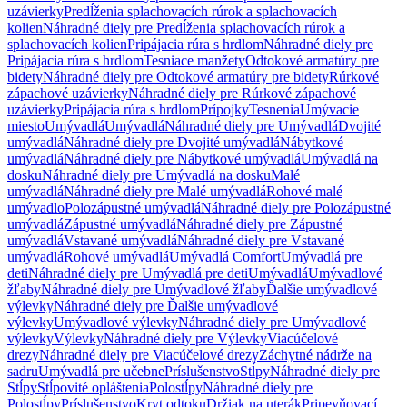
uzávierky
Predĺženia splachovacích rúrok a splachovacích
kolien
Náhradné diely pre Predĺženia splachovacích rúrok a
splachovacích kolien
Pripájacia rúra s hrdlom
Náhradné diely pre
Pripájacia rúra s hrdlom
Tesniace manžety
Odtokové armatúry pre
bidety
Náhradné diely pre Odtokové armatúry pre bidety
Rúrkové
zápachové uzávierky
Náhradné diely pre Rúrkové zápachové
uzávierky
Pripájacia rúra s hrdlom
Prípojky
Tesnenia
Umývacie
miesto
Umývadlá
Umývadlá
Náhradné diely pre Umývadlá
Dvojité
umývadlá
Náhradné diely pre Dvojité umývadlá
Nábytkové
umývadlá
Náhradné diely pre Nábytkové umývadlá
Umývadlá na
dosku
Náhradné diely pre Umývadlá na dosku
Malé
umývadlá
Náhradné diely pre Malé umývadlá
Rohové malé
umývadlo
Polozápustné umývadlá
Náhradné diely pre Polozápustné
umývadlá
Zápustné umývadlá
Náhradné diely pre Zápustné
umývadlá
Vstavané umývadlá
Náhradné diely pre Vstavané
umývadlá
Rohové umývadlá
Umývadlá Comfort
Umývadlá pre
deti
Náhradné diely pre Umývadlá pre deti
Umývadlá
Umývadlové
žľaby
Náhradné diely pre Umývadlové žľaby
Ďalšie umývadlové
výlevky
Náhradné diely pre Ďalšie umývadlové
výlevky
Umývadlové výlevky
Náhradné diely pre Umývadlové
výlevky
Výlevky
Náhradné diely pre Výlevky
Viacúčelové
drezy
Náhradné diely pre Viacúčelové drezy
Záchytné nádrže na
sadru
Umývadlá pre učebne
Príslušenstvo
Stĺpy
Náhradné diely pre
Stĺpy
Stĺpovité opláštenia
Polostĺpy
Náhradné diely pre
Polostĺpy
Príslušenstvo
Kryt odtoku
Držiak na uterák
Pripevňovací