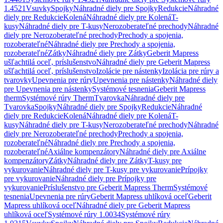
1.4521
Vsuvky
Spojky
Náhradné diely pre Spojky
Redukcie
Náhradné
diely pre Redukcie
Kolená
Náhradné diely pre Kolená
T-
kusy
Náhradné diely pre T-kusy
Nerozoberateľné prechody
Náhradné
diely pre Nerozoberateľné prechody
Prechody a spojenia,
rozoberateľné
Náhradné diely pre Prechody a spojenia,
rozoberateľné
Zátky
Náhradné diely pre Zátky
Geberit Mapress
ušľachtilá oceľ, príslušenstvo
Náhradné diely pre Geberit Mapress
ušľachtilá oceľ, príslušenstvo
Izolácie pre nástenky
Izolácia pre rúry a
tvarovky
Upevnenia pre rúry
Upevnenia pre nástenky
Náhradné diely
pre Upevnenia pre nástenky
Systémové tesnenia
Geberit Mapress
therm
Systémové rúry Therm
Tvarovka
Náhradné diely pre
Tvarovka
Spojky
Náhradné diely pre Spojky
Redukcie
Náhradné
diely pre Redukcie
Kolená
Náhradné diely pre Kolená
T-
kusy
Náhradné diely pre T-kusy
Nerozoberateľné prechody
Náhradné
diely pre Nerozoberateľné prechody
Prechody a spojenia,
rozoberateľné
Náhradné diely pre Prechody a spojenia,
rozoberateľné
Axiálne kompenzátory
Náhradné diely pre Axiálne
kompenzátory
Zátky
Náhradné diely pre Zátky
T-kusy pre
vykurovanie
Náhradné diely pre T-kusy pre vykurovanie
Prípojky
pre vykurovanie
Náhradné diely pre Prípojky pre
vykurovanie
Príslušenstvo pre Geberit Mapress Therm
Systémové
tesnenia
Upevnenia pre rúry
Geberit Mapress uhlíková oceľ
Geberit
Mapress uhlíková oceľ
Náhradné diely pre Geberit Mapress
uhlíková oceľ
Systémové rúry 1.0034
Systémové rúry