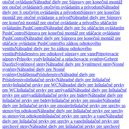
otočné ovládanie
Náhradné diely pre Súpravy pre konečnú montáž
pre otočné ovládanie
S otočným ovládaním a prívodom
Náhradné
diely pre S otočným ovládaním a prívodom
Súpravy pre konečnú
montáž pre otočné ovládanie a prívod
Náhradné diely pre Súpravy
pre konečnú montáž pre otočné ovládanie a prívod
So stláčacím
ovládaním PushControl
Náhradné diely pre So stláčacím ovládaním
PushControl
Súprava pre konečnú montáž pre stláčacie ovládanie
PushControl
Náhradné diely pre Súprava pre konečnú montáž pre
stláčacie ovládanie PushControl
So zátkou odtokového
ventilu
Náhradné diely pre So zátkou odtokového
ventilu
Príslušenstvo pre odtokové súpravy pre vane
Pripojovacie
súpravy
Prípojky vody
Inštalačné a splachovacie systémy
Geberit
Duofix
Systémové steny
Náhradné diely pre Systémové steny
Nosné
systémy
Náhradné diely pre Nosné
systémy
Opláštenia
Príslušenstvo
Náhradné diely pre
Príslušenstvo
Inštalačné prvky
Náhradné diely pre Inštalačné
prvky
Inštalačné prvky pre WC
Náhradné diely pre Inštalačné prvky
pre WC
Inštalačné prvky pre umývadlá
Náhradné diely pre Inštalačné
prvky pre umývadlá
Inštalačné prvky pre bidety
Náhradné diely pre
Inštalačné prvky pre bidety
Inštalačné prvky pre pisoáre
Náhradné
diely pre Inštalačné prvky pre pisoáre
Inštalačné prvky pre sprchy so
stenovým odtokom
Náhradné diely pre Inštalačné prvky pre sprchy
so stenovým odtokom
Inštalačné prvky pre sprchy a vane
Náhradné
diely pre Inštalačné prvky pre sprchy a vane
Inštalačné prvky pre
sprchové steny
Náhradné diely pre Inštalačné prvky pre sprchové