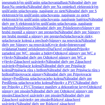
pneumatickým spúšťaním splachovania
Basic
Náhradné diely pre
Basic
Na omietku
Náhradné diely pre Na omietku
S elektronickým
spúšťaním splachovania, napájanie zo siete
Náhradné diely pre S
elektronickým spúšťaním splachovania, napájanie zo siete
S
elektronickým spúšťaním splachovania, napájanie batériou
Náhradné
diely pre S elektronickým spúšťaním splachovania, napájanie
batériou
Príslušenstvo
Náhradné diely pre Príslušenstvo
Súpravy pre
hrubú montáž a súpravy pre prestavbu
Náhradné diely pre Súpravy
pre hrubú montáž a súpravy pre prestavbu
Splachovacie rúrky,
splachovacie kolená a prechody
Súpravy na renováciu
Náhradné
diely pre Súpravy na renováciu
Krycie dosky
Integrované
ovládania
Ostatné príslušenstvo
Diaľkové ovládanie
Prípojky
zariadení pre WC, pisoáre a bidety
Odtokové súpravy pre WC a
výlevky
Náhradné diely pre Odtokové súpravy pre WC a
výlevky
Zápachové uzávierky
Náhradné diely pre Zápachové
uzávierky
Pripájacie kolená
Náhradné diely pre Pripájacie
kolená
Pripájacia rúra s hrdlom
Náhradné diely pre Pripájacia rúra s
hrdlom
Pripojovacie súpravy
Náhradné diely pre Pripojovacie
súpravy
Predĺženia splachovacieho kolena
Náhradné diely pre
Predĺženia splachovacieho kolena
Prípojky z PVC
Náhradné diely
pre Prípojky z PVC
Tesniace manžety a dekoratívne kryty
Odtokové
súpravy pre pisoáre
Náhradné diely pre Odtokové súpravy pre
pisoáre
Zápachové uzávierky pre pisoáre
Náhradné diely pre
Zápachové uzávierky pre pisoáre
Rúrkové zápachové
uzávierky
Náhradné diely pre Rúrkové zápachové