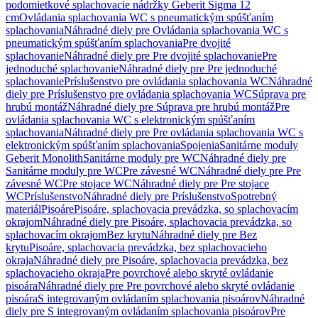
podomietkové splachovacie nádržky Geberit Sigma 12
cm
Ovládania splachovania WC s pneumatickým spúšťaním
splachovania
Náhradné diely pre Ovládania splachovania WC s
pneumatickým spúšťaním splachovania
Pre dvojité
splachovanie
Náhradné diely pre Pre dvojité splachovanie
Pre
jednoduché splachovanie
Náhradné diely pre Pre jednoduché
splachovanie
Príslušenstvo pre ovládania splachovania WC
Náhradné
diely pre Príslušenstvo pre ovládania splachovania WC
Súprava pre
hrubú montáž
Náhradné diely pre Súprava pre hrubú montáž
Pre
ovládania splachovania WC s elektronickým spúšťaním
splachovania
Náhradné diely pre Pre ovládania splachovania WC s
elektronickým spúšťaním splachovania
Spojenia
Sanitárne moduly
Geberit Monolith
Sanitárne moduly pre WC
Náhradné diely pre
Sanitárne moduly pre WC
Pre závesné WC
Náhradné diely pre Pre
závesné WC
Pre stojace WC
Náhradné diely pre Pre stojace
WC
Príslušenstvo
Náhradné diely pre Príslušenstvo
Spotrebný
materiál
Pisoáre
Pisoáre, splachovacia prevádzka, so splachovacím
okrajom
Náhradné diely pre Pisoáre, splachovacia prevádzka, so
splachovacím okrajom
Bez krytu
Náhradné diely pre Bez
krytu
Pisoáre, splachovacia prevádzka, bez splachovacieho
okraja
Náhradné diely pre Pisoáre, splachovacia prevádzka, bez
splachovacieho okraja
Pre povrchové alebo skryté ovládanie
pisoára
Náhradné diely pre Pre povrchové alebo skryté ovládanie
pisoára
S integrovaným ovládaním splachovania pisoárov
Náhradné
diely pre S integrovaným ovládaním splachovania pisoárov
Pre