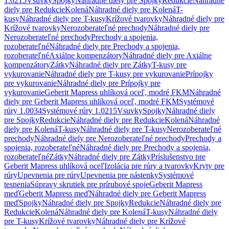
1.0215
Vsuvky
Spojky
Náhradné diely pre Spojky
Redukcie
Náhradné
diely pre Redukcie
Kolená
Náhradné diely pre Kolená
T-
kusy
Náhradné diely pre T-kusy
Krížové tvarovky
Náhradné diely pre
Krížové tvarovky
Nerozoberateľné prechody
Náhradné diely pre
Nerozoberateľné prechody
Prechody a spojenia,
rozoberateľné
Náhradné diely pre Prechody a spojenia,
rozoberateľné
Axiálne kompenzátory
Náhradné diely pre Axiálne
kompenzátory
Zátky
Náhradné diely pre Zátky
T-kusy pre
vykurovanie
Náhradné diely pre T-kusy pre vykurovanie
Prípojky
pre vykurovanie
Náhradné diely pre Prípojky pre
vykurovanie
Geberit Mapress uhlíková oceľ, modré FKM
Náhradné
diely pre Geberit Mapress uhlíková oceľ, modré FKM
Systémové
rúry 1.0034
Systémové rúry 1.0215
Vsuvky
Spojky
Náhradné diely
pre Spojky
Redukcie
Náhradné diely pre Redukcie
Kolená
Náhradné
diely pre Kolená
T-kusy
Náhradné diely pre T-kusy
Nerozoberateľné
prechody
Náhradné diely pre Nerozoberateľné prechody
Prechody a
spojenia, rozoberateľné
Náhradné diely pre Prechody a spojenia,
rozoberateľné
Zátky
Náhradné diely pre Zátky
Príslušenstvo pre
Geberit Mapress uhlíková oceľ
Izolácia pre rúry a tvarovky
Kryty pre
rúry
Upevnenia pre rúry
Upevnenia pre nástenky
Systémové
tesnenia
Súpravy skrutiek pre prírubové spoje
Geberit Mapress
meď
Geberit Mapress meď
Náhradné diely pre Geberit Mapress
meď
Spojky
Náhradné diely pre Spojky
Redukcie
Náhradné diely pre
Redukcie
Kolená
Náhradné diely pre Kolená
T-kusy
Náhradné diely
pre T-kusy
Krížové tvarovky
Náhradné diely pre Krížové