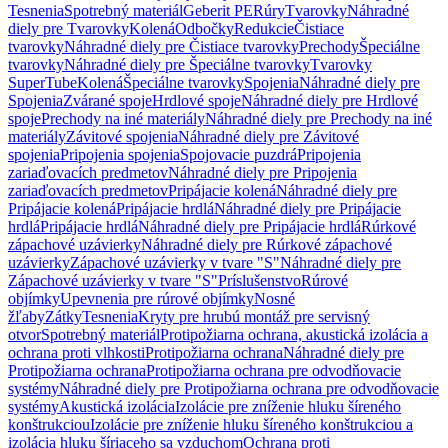
Tesnenia
Spotrebný materiál
Geberit PE
Rúry
Tvarovky
Náhradné
diely pre Tvarovky
Kolená
Odbočky
Redukcie
Čistiace
tvarovky
Náhradné diely pre Čistiace tvarovky
Prechody
Špeciálne
tvarovky
Náhradné diely pre Špeciálne tvarovky
Tvarovky
SuperTube
Kolená
Špeciálne tvarovky
Spojenia
Náhradné diely pre
Spojenia
Zvárané spoje
Hrdlové spoje
Náhradné diely pre Hrdlové
spoje
Prechody na iné materiály
Náhradné diely pre Prechody na iné
materiály
Závitové spojenia
Náhradné diely pre Závitové
spojenia
Pripojenia spojenia
Spojovacie puzdrá
Pripojenia
zariaďovacích predmetov
Náhradné diely pre Pripojenia
zariaďovacích predmetov
Pripájacie kolená
Náhradné diely pre
Pripájacie kolená
Pripájacie hrdlá
Náhradné diely pre Pripájacie
hrdlá
Pripájacie hrdlá
Náhradné diely pre Pripájacie hrdlá
Rúrkové
zápachové uzávierky
Náhradné diely pre Rúrkové zápachové
uzávierky
Zápachové uzávierky v tvare "S"
Náhradné diely pre
Zápachové uzávierky v tvare "S"
Príslušenstvo
Rúrové
objímky
Upevnenia pre rúrové objímky
Nosné
žľaby
Zátky
Tesnenia
Kryty pre hrubú montáž pre servisný
otvor
Spotrebný materiál
Protipožiarna ochrana, akustická izolácia a
ochrana proti vlhkosti
Protipožiarna ochrana
Náhradné diely pre
Protipožiarna ochrana
Protipožiarna ochrana pre odvodňovacie
systémy
Náhradné diely pre Protipožiarna ochrana pre odvodňovacie
systémy
Akustická izolácia
Izolácie pre zníženie hluku šíreného
konštrukciou
Izolácie pre zníženie hluku šíreného konštrukciou a
izolácia hluku šíriaceho sa vzduchom
Ochrana proti