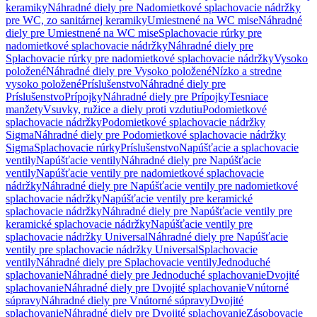
keramiky
Náhradné diely pre Nadomietkové splachovacie nádržky
pre WC, zo sanitárnej keramiky
Umiestnené na WC mise
Náhradné
diely pre Umiestnené na WC mise
Splachovacie rúrky pre
nadomietkové splachovacie nádržky
Náhradné diely pre
Splachovacie rúrky pre nadomietkové splachovacie nádržky
Vysoko
položené
Náhradné diely pre Vysoko položené
Nízko a stredne
vysoko položené
Príslušenstvo
Náhradné diely pre
Príslušenstvo
Prípojky
Náhradné diely pre Prípojky
Tesniace
manžety
Vsuvky, ružice a diely proti vzdutiu
Podomietkové
splachovacie nádržky
Podomietkové splachovacie nádržky
Sigma
Náhradné diely pre Podomietkové splachovacie nádržky
Sigma
Splachovacie rúrky
Príslušenstvo
Napúšťacie a splachovacie
ventily
Napúšťacie ventily
Náhradné diely pre Napúšťacie
ventily
Napúšťacie ventily pre nadomietkové splachovacie
nádržky
Náhradné diely pre Napúšťacie ventily pre nadomietkové
splachovacie nádržky
Napúšťacie ventily pre keramické
splachovacie nádržky
Náhradné diely pre Napúšťacie ventily pre
keramické splachovacie nádržky
Napúšťacie ventily pre
splachovacie nádržky Universal
Náhradné diely pre Napúšťacie
ventily pre splachovacie nádržky Universal
Splachovacie
ventily
Náhradné diely pre Splachovacie ventily
Jednoduché
splachovanie
Náhradné diely pre Jednoduché splachovanie
Dvojité
splachovanie
Náhradné diely pre Dvojité splachovanie
Vnútorné
súpravy
Náhradné diely pre Vnútorné súpravy
Dvojité
splachovanie
Náhradné diely pre Dvojité splachovanie
Zásobovacie