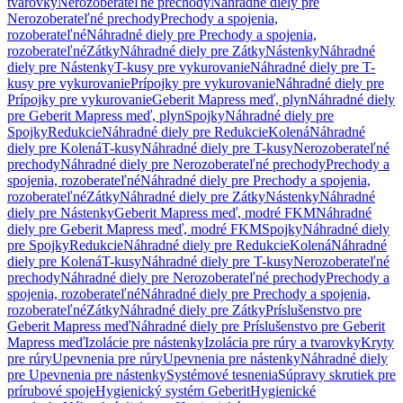
tvarovky
Nerozoberateľné prechody
Náhradné diely pre
Nerozoberateľné prechody
Prechody a spojenia,
rozoberateľné
Náhradné diely pre Prechody a spojenia,
rozoberateľné
Zátky
Náhradné diely pre Zátky
Nástenky
Náhradné
diely pre Nástenky
T-kusy pre vykurovanie
Náhradné diely pre T-
kusy pre vykurovanie
Prípojky pre vykurovanie
Náhradné diely pre
Prípojky pre vykurovanie
Geberit Mapress meď, plyn
Náhradné diely
pre Geberit Mapress meď, plyn
Spojky
Náhradné diely pre
Spojky
Redukcie
Náhradné diely pre Redukcie
Kolená
Náhradné
diely pre Kolená
T-kusy
Náhradné diely pre T-kusy
Nerozoberateľné
prechody
Náhradné diely pre Nerozoberateľné prechody
Prechody a
spojenia, rozoberateľné
Náhradné diely pre Prechody a spojenia,
rozoberateľné
Zátky
Náhradné diely pre Zátky
Nástenky
Náhradné
diely pre Nástenky
Geberit Mapress meď, modré FKM
Náhradné
diely pre Geberit Mapress meď, modré FKM
Spojky
Náhradné diely
pre Spojky
Redukcie
Náhradné diely pre Redukcie
Kolená
Náhradné
diely pre Kolená
T-kusy
Náhradné diely pre T-kusy
Nerozoberateľné
prechody
Náhradné diely pre Nerozoberateľné prechody
Prechody a
spojenia, rozoberateľné
Náhradné diely pre Prechody a spojenia,
rozoberateľné
Zátky
Náhradné diely pre Zátky
Príslušenstvo pre
Geberit Mapress meď
Náhradné diely pre Príslušenstvo pre Geberit
Mapress meď
Izolácie pre nástenky
Izolácia pre rúry a tvarovky
Kryty
pre rúry
Upevnenia pre rúry
Upevnenia pre nástenky
Náhradné diely
pre Upevnenia pre nástenky
Systémové tesnenia
Súpravy skrutiek pre
prírubové spoje
Hygienický systém Geberit
Hygienické