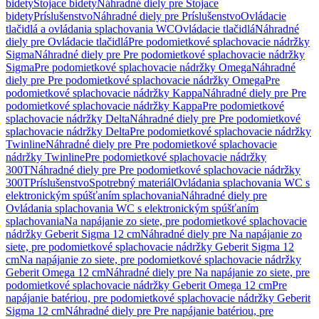
bidety
Stojace bidety
Náhradné diely pre Stojace
bidety
Príslušenstvo
Náhradné diely pre Príslušenstvo
Ovládacie
tlačidlá a ovládania splachovania WC
Ovládacie tlačidlá
Náhradné
diely pre Ovládacie tlačidlá
Pre podomietkové splachovacie nádržky
Sigma
Náhradné diely pre Pre podomietkové splachovacie nádržky
Sigma
Pre podomietkové splachovacie nádržky Omega
Náhradné
diely pre Pre podomietkové splachovacie nádržky Omega
Pre
podomietkové splachovacie nádržky Kappa
Náhradné diely pre Pre
podomietkové splachovacie nádržky Kappa
Pre podomietkové
splachovacie nádržky Delta
Náhradné diely pre Pre podomietkové
splachovacie nádržky Delta
Pre podomietkové splachovacie nádržky
Twinline
Náhradné diely pre Pre podomietkové splachovacie
nádržky Twinline
Pre podomietkové splachovacie nádržky
300T
Náhradné diely pre Pre podomietkové splachovacie nádržky
300T
Príslušenstvo
Spotrebný materiál
Ovládania splachovania WC s
elektronickým spúšťaním splachovania
Náhradné diely pre
Ovládania splachovania WC s elektronickým spúšťaním
splachovania
Na napájanie zo siete, pre podomietkové splachovacie
nádržky Geberit Sigma 12 cm
Náhradné diely pre Na napájanie zo
siete, pre podomietkové splachovacie nádržky Geberit Sigma 12
cm
Na napájanie zo siete, pre podomietkové splachovacie nádržky
Geberit Omega 12 cm
Náhradné diely pre Na napájanie zo siete, pre
podomietkové splachovacie nádržky Geberit Omega 12 cm
Pre
napájanie batériou, pre podomietkové splachovacie nádržky Geberit
Sigma 12 cm
Náhradné diely pre Pre napájanie batériou, pre