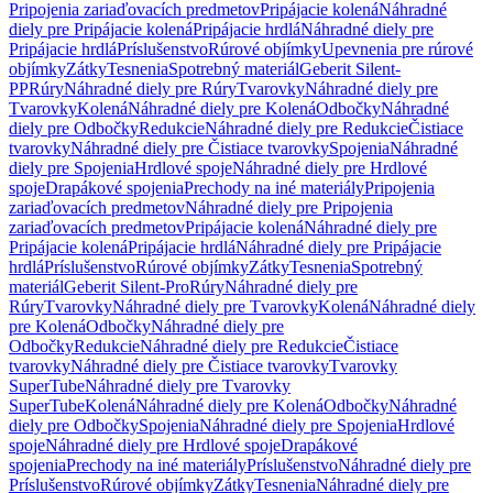
Pripojenia zariaďovacích predmetov
Pripájacie kolená
Náhradné
diely pre Pripájacie kolená
Pripájacie hrdlá
Náhradné diely pre
Pripájacie hrdlá
Príslušenstvo
Rúrové objímky
Upevnenia pre rúrové
objímky
Zátky
Tesnenia
Spotrebný materiál
Geberit Silent-
PP
Rúry
Náhradné diely pre Rúry
Tvarovky
Náhradné diely pre
Tvarovky
Kolená
Náhradné diely pre Kolená
Odbočky
Náhradné
diely pre Odbočky
Redukcie
Náhradné diely pre Redukcie
Čistiace
tvarovky
Náhradné diely pre Čistiace tvarovky
Spojenia
Náhradné
diely pre Spojenia
Hrdlové spoje
Náhradné diely pre Hrdlové
spoje
Drapákové spojenia
Prechody na iné materiály
Pripojenia
zariaďovacích predmetov
Náhradné diely pre Pripojenia
zariaďovacích predmetov
Pripájacie kolená
Náhradné diely pre
Pripájacie kolená
Pripájacie hrdlá
Náhradné diely pre Pripájacie
hrdlá
Príslušenstvo
Rúrové objímky
Zátky
Tesnenia
Spotrebný
materiál
Geberit Silent-Pro
Rúry
Náhradné diely pre
Rúry
Tvarovky
Náhradné diely pre Tvarovky
Kolená
Náhradné diely
pre Kolená
Odbočky
Náhradné diely pre
Odbočky
Redukcie
Náhradné diely pre Redukcie
Čistiace
tvarovky
Náhradné diely pre Čistiace tvarovky
Tvarovky
SuperTube
Náhradné diely pre Tvarovky
SuperTube
Kolená
Náhradné diely pre Kolená
Odbočky
Náhradné
diely pre Odbočky
Spojenia
Náhradné diely pre Spojenia
Hrdlové
spoje
Náhradné diely pre Hrdlové spoje
Drapákové
spojenia
Prechody na iné materiály
Príslušenstvo
Náhradné diely pre
Príslušenstvo
Rúrové objímky
Zátky
Tesnenia
Náhradné diely pre