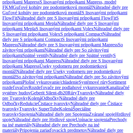
prípojkami Mapress
S lisovanými prípojkami Mapress, modré
FKM
Guľové kohúty pre podomietkovú montáž
Náhradné diely pre
Guľové kohúty pre podomietkovú montáž
S lisovanými prípojkami
FlowFit
Náhradné diely pre S lisovanými prípojkami FlowFit
S
lisovanými prípojkami Mepla
Náhradné diely pre S lisovanými
prípojkami Mepla
S lisovanými prípojkami Volex
Náhradné diely pre
S lisovanými prípojkami Volex
S prípojkami Compact
Náhradné
diely pre S prípojkami Compact
S lisovanými prípojkami
Mapress
Náhradné diely pre S lisovanými prípojkami Mapress
So
závitovými prípojkami
Náhradné diely pre So závitovými
prípojkami
Spätné ventily
Náhradné diely pre Spätné ventily
S
lisovanými prípojkami Mapress
Náhradné diely pre S lisovanými
prípojkami Mapress
Úseky vodomeru pre podomietkovú
montáž
Náhradné diely pre Úseky vodomeru pre podomietkovú
montáž
So závitovými prípojkami
Náhradné diely pre So závitovými
prípojkami
Plošné vykurovanie/chladenie
Systémové rúry
Sortiment
rozdeľovačov
Rozdeľovače pre podlahové vykurovanie
Kanalizačné
systémy budov
Geberit Silent-db20
Rúry
Tvarovky
Náhradné diely
pre Tvarovky
Kolená
Odbočky
Náhradné diely pre
Odbočky
Redukcie
Čistiace tvarovky
Náhradné diely pre Čistiace
tvarovky
Tvarovky SuperTube
Kolená
Špeciálne
tvarovky
Spojenia
Náhradné diely pre Spojenia
Zvárané spoje
Hrdlové
spoje
Náhradné diely pre Hrdlové spoje
Upínacie spojenia
Prechody
na iné materiály
Náhradné diely pre Prechody na iné
materiály
Pripojenia zariaďovacích predmetov
Náhradné diely pre