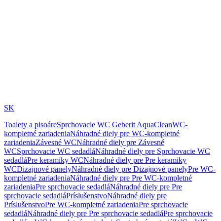
SK
Toalety a pisoáre
Sprchovacie WC Geberit AquaClean
WC-
kompletné zariadenia
Náhradné diely pre WC-kompletné
zariadenia
Závesné WC
Náhradné diely pre Závesné
WC
Sprchovacie WC sedadlá
Náhradné diely pre Sprchovacie WC
sedadlá
Pre keramiky WC
Náhradné diely pre Pre keramiky
WC
Dizajnové panely
Náhradné diely pre Dizajnové panely
Pre WC-
kompletné zariadenia
Náhradné diely pre Pre WC-kompletné
zariadenia
Pre sprchovacie sedadlá
Náhradné diely pre Pre
sprchovacie sedadlá
Príslušenstvo
Náhradné diely pre
Príslušenstvo
Pre WC-kompletné zariadenia
Pre sprchovacie
sedadlá
Náhradné diely pre Pre sprchovacie sedadlá
Pre sprchovacie