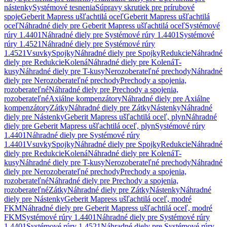
nástenky
Systémové tesnenia
Súpravy skrutiek pre prírubové
spoje
Geberit Mapress ušľachtilá oceľ
Geberit Mapress ušľachtilá
oceľ
Náhradné diely pre Geberit Mapress ušľachtilá oceľ
Systémové
rúry 1.4401
Náhradné diely pre Systémové rúry 1.4401
Systémové
rúry 1.4521
Náhradné diely pre Systémové rúry
1.4521
Vsuvky
Spojky
Náhradné diely pre Spojky
Redukcie
Náhradné
diely pre Redukcie
Kolená
Náhradné diely pre Kolená
T-
kusy
Náhradné diely pre T-kusy
Nerozoberateľné prechody
Náhradné
diely pre Nerozoberateľné prechody
Prechody a spojenia,
rozoberateľné
Náhradné diely pre Prechody a spojenia,
rozoberateľné
Axiálne kompenzátory
Náhradné diely pre Axiálne
kompenzátory
Zátky
Náhradné diely pre Zátky
Nástenky
Náhradné
diely pre Nástenky
Geberit Mapress ušľachtilá oceľ, plyn
Náhradné
diely pre Geberit Mapress ušľachtilá oceľ, plyn
Systémové rúry
1.4401
Náhradné diely pre Systémové rúry
1.4401
Vsuvky
Spojky
Náhradné diely pre Spojky
Redukcie
Náhradné
diely pre Redukcie
Kolená
Náhradné diely pre Kolená
T-
kusy
Náhradné diely pre T-kusy
Nerozoberateľné prechody
Náhradné
diely pre Nerozoberateľné prechody
Prechody a spojenia,
rozoberateľné
Náhradné diely pre Prechody a spojenia,
rozoberateľné
Zátky
Náhradné diely pre Zátky
Nástenky
Náhradné
diely pre Nástenky
Geberit Mapress ušľachtilá oceľ, modré
FKM
Náhradné diely pre Geberit Mapress ušľachtilá oceľ, modré
FKM
Systémové rúry 1.4401
Náhradné diely pre Systémové rúry
1.4401
Systémové rúry 1.4521
Náhradné diely pre Systémové rúry