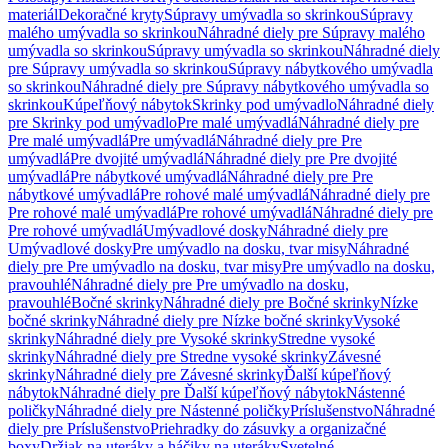
materiál
Dekoračné kryty
Súpravy umývadla so skrinkou
Súpravy
malého umývadla so skrinkou
Náhradné diely pre Súpravy malého
umývadla so skrinkou
Súpravy umývadla so skrinkou
Náhradné diely
pre Súpravy umývadla so skrinkou
Súpravy nábytkového umývadla
so skrinkou
Náhradné diely pre Súpravy nábytkového umývadla so
skrinkou
Kúpeľňový nábytok
Skrinky pod umývadlo
Náhradné diely
pre Skrinky pod umývadlo
Pre malé umývadlá
Náhradné diely pre
Pre malé umývadlá
Pre umývadlá
Náhradné diely pre Pre
umývadlá
Pre dvojité umývadlá
Náhradné diely pre Pre dvojité
umývadlá
Pre nábytkové umývadlá
Náhradné diely pre Pre
nábytkové umývadlá
Pre rohové malé umývadlá
Náhradné diely pre
Pre rohové malé umývadlá
Pre rohové umývadlá
Náhradné diely pre
Pre rohové umývadlá
Umývadlové dosky
Náhradné diely pre
Umývadlové dosky
Pre umývadlo na dosku, tvar misy
Náhradné
diely pre Pre umývadlo na dosku, tvar misy
Pre umývadlo na dosku,
pravouhlé
Náhradné diely pre Pre umývadlo na dosku,
pravouhlé
Bočné skrinky
Náhradné diely pre Bočné skrinky
Nízke
bočné skrinky
Náhradné diely pre Nízke bočné skrinky
Vysoké
skrinky
Náhradné diely pre Vysoké skrinky
Stredne vysoké
skrinky
Náhradné diely pre Stredne vysoké skrinky
Závesné
skrinky
Náhradné diely pre Závesné skrinky
Ďalší kúpeľňový
nábytok
Náhradné diely pre Ďalší kúpeľňový nábytok
Nástenné
poličky
Náhradné diely pre Nástenné poličky
Príslušenstvo
Náhradné
diely pre Príslušenstvo
Priehradky do zásuvky a organizačné
boxy
Držiak na uteráky a háčiky na uteráky
Svetelné