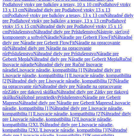
Podlahové vtoky pre balkóny a terasy, 10 x 10 cm
Podlahové vtoky
13 x 13 cm
Náhradné diely pre Podlahové vtoky 13 x 13
cm
Podlahové vtoky pre balkóny a terasy, 13 x 13 cm
Náhradné diely
pre Podlahové vtoky pre balkóny a terasy, 13 x 13 cm
Podlahové
vtoky 15 x 15 cm
Náhradné diely pre Podlahové vtoky 15 x 15
cm
Príslušenstvo
Náhradné diely pre Príslušenstvo
Nástroje, sieťové
komponenty a softvér
Náradie
Náradie pre Geberit FlowFit
Náhradné
diely pre Náradie pre Geberit FlowFit
Náradie na opracovanie
rúr
Náhradné diely pre Náradie na opracovanie
rúr
Príslušenstvo
Náhradné diely pre Príslušenstvo
Náradie pre
Geberit Mepla
Náhradné diely pre Náradie pre Geberit Mepla
Ručné
lisovacie náradie
Náhradné diely pre Ručné lisovacie
náradie
Lisovacie náradie, kompatibilita [1]
Náhradné diely pre
Lisovacie náradie, kompatibilita [1]
Lisovacie náradie, kompatibilita
[2]
Náhradné diely pre Lisovacie náradie, kompatibilita [2]
Náradie
na opracovanie rúr
Náhradné diely pre Náradie na opracovanie
rúr
Zátky pre tlakovú skúšku
Náhradné diely pre Zátky pre tlakovú
skúšku
Skúšobné prostriedky
Príslušenstvo
Náradie pre Geberit
Mapress
Náhradné diely pre Náradie pre Geberit Mapress
Lisovacie
náradie, kompatibilita [1]
Náhradné diely pre Lisovacie náradie,
kompatibilita [1]
Lisovacie náradie, kompatibilita [2]
Náhradné diely
pre Lisovacie náradie, kompatibilita [2]
Lisovacie náradie,
kompatibilita [2XL]
Náhradné diely pre Lisovacie náradie,
kompatibilita [2XL]
Lisovacie náradie, kompatibilita [3]
Náhradné
diely pre Lisovacie náradie, kompatibilita [3]
Kompatibilita