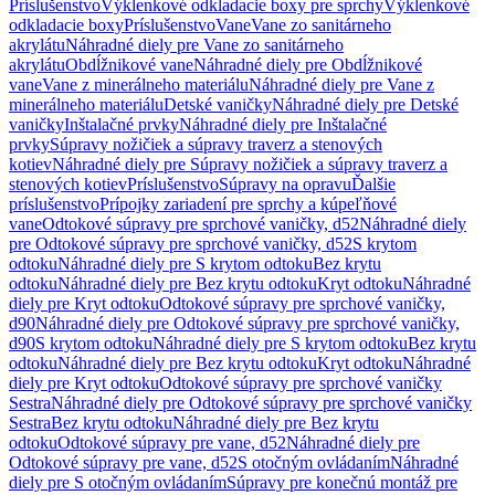
Príslušenstvo
Výklenkové odkladacie boxy pre sprchy
Výklenkové
odkladacie boxy
Príslušenstvo
Vane
Vane zo sanitárneho
akrylátu
Náhradné diely pre Vane zo sanitárneho
akrylátu
Obdĺžnikové vane
Náhradné diely pre Obdĺžnikové
vane
Vane z minerálneho materiálu
Náhradné diely pre Vane z
minerálneho materiálu
Detské vaničky
Náhradné diely pre Detské
vaničky
Inštalačné prvky
Náhradné diely pre Inštalačné
prvky
Súpravy nožičiek a súpravy traverz a stenových
kotiev
Náhradné diely pre Súpravy nožičiek a súpravy traverz a
stenových kotiev
Príslušenstvo
Súpravy na opravu
Ďalšie
príslušenstvo
Prípojky zariadení pre sprchy a kúpeľňové
vane
Odtokové súpravy pre sprchové vaničky, d52
Náhradné diely
pre Odtokové súpravy pre sprchové vaničky, d52
S krytom
odtoku
Náhradné diely pre S krytom odtoku
Bez krytu
odtoku
Náhradné diely pre Bez krytu odtoku
Kryt odtoku
Náhradné
diely pre Kryt odtoku
Odtokové súpravy pre sprchové vaničky,
d90
Náhradné diely pre Odtokové súpravy pre sprchové vaničky,
d90
S krytom odtoku
Náhradné diely pre S krytom odtoku
Bez krytu
odtoku
Náhradné diely pre Bez krytu odtoku
Kryt odtoku
Náhradné
diely pre Kryt odtoku
Odtokové súpravy pre sprchové vaničky
Sestra
Náhradné diely pre Odtokové súpravy pre sprchové vaničky
Sestra
Bez krytu odtoku
Náhradné diely pre Bez krytu
odtoku
Odtokové súpravy pre vane, d52
Náhradné diely pre
Odtokové súpravy pre vane, d52
S otočným ovládaním
Náhradné
diely pre S otočným ovládaním
Súpravy pre konečnú montáž pre