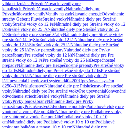
vlhkosti
Izolácia
Privzdušňovacie ventily pre
kanalizáciu
Privzdušňovacie ventily
Náhradné diely pre
Privzdušňovacie ventily
Ventily na zadržiavanie energie
Odvodnenie
strechy Geberit Pluvia
Strešné vtoky
Náhradné diely pre Strešné
vtoky
Strešné vtoky do 12 l/s
Náhradné diely pre Strešné vtoky do 12
l/s
Strešné vtoky do 25 l/s
Náhradné diely pre Strešné vtoky do 25
l/s
Strešné vtoky pre strešné žľaby
Náhradné diely pre Strešné vtoky
pre strešné žľaby
Strešné vtoky do 12 l/s
Náhradné diely pre Strešné
vtoky do 12 l/s
Strešné vtoky do 25 l/s
Náhradné diely pre Strešné
vtoky do 25 l/s
Prvky parozábrany
Náhradné diely pre Prvky
parozábrany
Pre strešné vtoky do 12 l/s
Náhradné diely pre Pre
strešné vtoky do 12 l/s
Pre strešné vtoky do 25 l/s
Bezpečnostné
prepady
Náhradné diely pre Bezpečnostné prepady
Pre strešné vtoky
do 12 l/s
Náhradné diely pre Pre strešné vtoky do 12 l/s
Pre strešné
vtoky do 25 l/s
Náhradné diely pre Pre strešné vtoky do 25
l/s
Upevnenia
Upevňovací systém d40–200
Upevňovací systém
d250–315
Príslušenstvo
Náhradné diely pre Príslušenstvo
Pre strešné
vtoky
Náhradné diely pre Pre strešné vtoky
Pre upevnenia
Konvenčné
odvodnenie striech
Strešné vtoky
Náhradné diely pre Strešné
vtoky
Prvky parozábrany
Náhradné diely pre Prvky
parozábrany
Príslušenstvo
Odvodnenie podlahy
Podlahové vtoky pre
vnútorné a vonkajšie použitie
Náhradné diely pre Podlahové vtoky
pre vnútorné a vonkajšie použitie
Podlahové vtoky 10 x 10
cm
Náhradné diely pre Podlahové vtoky 10 x 10 cm
Podlahové
vtoky pre balkóny a terasy, 10 x 10 cm
Náhradné diely pre