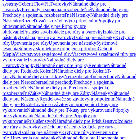
systémy
Geberit FlowFit
Tvarovky
Náhradné diely pre
Tvarovky
Prechody a spojenia, rozoberateľné
Náhradné diely pre
Prechody a spojenia, rozoberateľné
Nástenky
Náhradné diely pre
Nástenky
Rozdeľovače so závitovým pripojením
Prípojky pre
ohrievanie
Náhradné diely pre Prípojky pre
ohrievanie
Príslušenstvo
Izolácie pre rúry a tvarovky
Izolácie pre
nástenky
Izolácia pre rúry a tvarovky
Izolácia pre nástenky
Kryty pre
rúry
Upevnenia pre rúry
Upevnenia pre nástenky
Systémové
tesnenia
Súpravy skrutiek pre pripojenia prírubou
Geberit
Mepla
Viacvrstvové systémové rúry
Viacvrstvové systémové rúry pre
vykurovanie
Tvarovky
Náhradné diely pre
Tvarovky
Spojky
Náhradné diely pre Spojky
Redukcie
Náhradné
diely pre Redukcie
Kolená
Náhradné diely pre Kolená
T-
kusy
Náhradné diely pre T-kusy
Nerozoberateľné prechody
Náhradné
diely pre Nerozoberateľné prechody
Prechody a spojenia,
rozoberateľné
Náhradné diely pre Prechody a spojenia,
rozoberateľné
Zátky
Náhradné diely pre Zátky
Nástenky
Náhradné
diely pre Nástenky
Rozdeľovače so závitovým pripojením
Náhradné
diely pre Rozdeľovače so závitovým pripojením
T-kusy pre
vykurovanie
Náhradné diely pre T-kusy pre vykurovanie
Prípojky
pre vykurovanie
Náhradné diely pre Prípojky pre
vykurovanie
Príslušenstvo
Náhradné diely pre Príslušenstvo
Izolácie
pre rúry a tvarovky
Izolácie pre nástenky
Izolácia pre rúry a
tvarovky
Izolácia pre nástenky
Kryty pre rúry
Upevnenia pre
rúry
Upevnenia pre nástenky
Náhradné diely pre Upevnenia pre