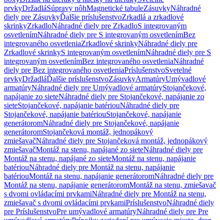
prvky
Držadlá
Súpravy nôh
Magnetické tabule
Zásuvky
Náhradné
diely pre Zásuvky
Ďalšie príslušenstvo
Zrkadlá a zrkadlové
skrinky
Zrkadlo
Náhradné diely pre Zrkadlo
S integrovaným
osvetlením
Náhradné diely pre S integrovaným osvetlením
Bez
integrovaného osvetlenia
Zrkadlové skrinky
Náhradné diely pre
Zrkadlové skrinky
S integrovaným osvetlením
Náhradné diely pre S
integrovaným osvetlením
Bez integrovaného osvetlenia
Náhradné
diely pre Bez integrovaného osvetlenia
Príslušenstvo
Svetelné
prvky
Držadlá
Ďalšie príslušenstvo
Zásuvky
Armatúry
Umývadlové
armatúry
Náhradné diely pre Umývadlové armatúry
Stojančekové,
napájanie zo siete
Náhradné diely pre Stojančekové, napájanie zo
siete
Stojančekové, napájanie batériou
Náhradné diely pre
Stojančekové, napájanie batériou
Stojančekové, napájanie
generátorom
Náhradné diely pre Stojančekové, napájanie
generátorom
Stojančeková montáž, jednopákový
zmiešavač
Náhradné diely pre Stojančeková montáž, jednopákový
zmiešavač
Montáž na stenu, napájané zo siete
Náhradné diely pre
Montáž na stenu, napájané zo siete
Montáž na stenu, napájanie
batériou
Náhradné diely pre Montáž na stenu, napájanie
batériou
Montáž na stenu, napájanie generátorom
Náhradné diely pre
Montáž na stenu, napájanie generátorom
Montáž na stenu, zmiešavač
s dvomi ovládacími prvkami
Náhradné diely pre Montáž na stenu,
zmiešavač s dvomi ovládacími prvkami
Príslušenstvo
Náhradné diely
pre Príslušenstvo
Pre umývadlové armatúry
Náhradné diely pre Pre