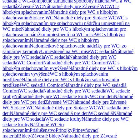
sedadlá a WC-kompletné zariadenia
Spotrebný materiál
WC a WC
sedadlá
Závesné WC
Náhradné diely pre Závesné WC
WC s
hlbokým splachovaním
Náhradné diely pre WC s hlbokým
splachovaním
Stojace WC
Náhradné diely pre Stojace WC
WC s
hlbokým splachovaním pre splachovaciu nádržku umiestnenú na
WC mise
Náhradné diely pre WC s hlbokým splachovaním pre
splachovaciu nádržku umiestnenú na WC mise
WC s hlbokým
splachovaním
Náhradné diely pre WC s hlbokým
splachovaním
Nadomietkové splachovacie nádržky pre WC, zo
sanitárnej keramiky
Umiestnené na WC mise
WC sedadlá
Náhradné
diely pre WC sedadlá
WC sedadlá
Náhradné diely pre WC
sedadlá
WC Comfort
Náhradné diely pre WC Comfort
WC s
hlbokým splachovaním vyvýšené
Náhradné diely pre WC s hlbokým
splachovaním vyvýšené
WC s hlbokým splachovaním
predĺžené
Náhradné diely pre WC s hlbokým splachovaním
predĺžené
WC sedadlá Comfort
Náhradné diely pre WC sedadlá
Comfort
WC sedadlá
Náhradné diely pre WC sedadlá
WC sedacie
kruhy
Náhradné diely pre WC sedacie kruhy
WC pre deti
Náhradné
diely pre WC pre deti
Závesné WC
Náhradné diely pre Závesné
WC
Stojace WC
Náhradné diely pre Stojace WC
WC sedadlá pre
deti
Náhradné diely pre WC sedadlá pre deti
WC sedadlá
Náhradné
diely pre WC sedadlá
WC sedacie kruhy
Náhradné diely pre WC
sedacie kruhy
Nášľapné WC
So
splachovaním
Príslušenstvo
Prípojky
Pripevňovací
materiál
Bidety
Závesné bidety
Náhradné diely pre Závesné