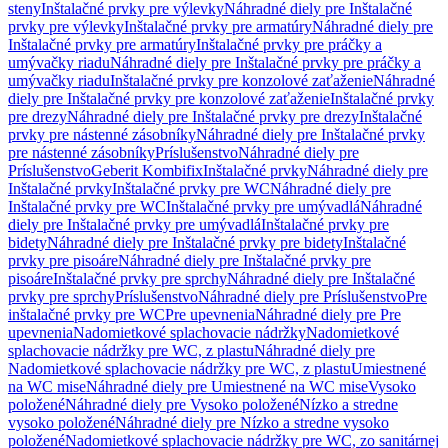
steny
Inštalačné prvky pre výlevky
Náhradné diely pre Inštalačné
prvky pre výlevky
Inštalačné prvky pre armatúry
Náhradné diely pre
Inštalačné prvky pre armatúry
Inštalačné prvky pre práčky a
umývačky riadu
Náhradné diely pre Inštalačné prvky pre práčky a
umývačky riadu
Inštalačné prvky pre konzolové zaťaženie
Náhradné
diely pre Inštalačné prvky pre konzolové zaťaženie
Inštalačné prvky
pre drezy
Náhradné diely pre Inštalačné prvky pre drezy
Inštalačné
prvky pre nástenné zásobníky
Náhradné diely pre Inštalačné prvky
pre nástenné zásobníky
Príslušenstvo
Náhradné diely pre
Príslušenstvo
Geberit Kombifix
Inštalačné prvky
Náhradné diely pre
Inštalačné prvky
Inštalačné prvky pre WC
Náhradné diely pre
Inštalačné prvky pre WC
Inštalačné prvky pre umývadlá
Náhradné
diely pre Inštalačné prvky pre umývadlá
Inštalačné prvky pre
bidety
Náhradné diely pre Inštalačné prvky pre bidety
Inštalačné
prvky pre pisoáre
Náhradné diely pre Inštalačné prvky pre
pisoáre
Inštalačné prvky pre sprchy
Náhradné diely pre Inštalačné
prvky pre sprchy
Príslušenstvo
Náhradné diely pre Príslušenstvo
Pre
inštalačné prvky pre WC
Pre upevnenia
Náhradné diely pre Pre
upevnenia
Nadomietkové splachovacie nádržky
Nadomietkové
splachovacie nádržky pre WC, z plastu
Náhradné diely pre
Nadomietkové splachovacie nádržky pre WC, z plastu
Umiestnené
na WC mise
Náhradné diely pre Umiestnené na WC mise
Vysoko
položené
Náhradné diely pre Vysoko položené
Nízko a stredne
vysoko položené
Náhradné diely pre Nízko a stredne vysoko
položené
Nadomietkové splachovacie nádržky pre WC, zo sanitárnej