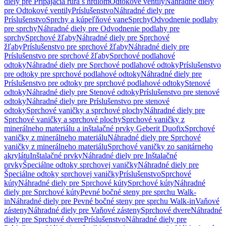
diely pre Pripájacia rúra s hrdlom
Odtokové ventily
Náhradné diely
pre Odtokové ventily
Príslušenstvo
Náhradné diely pre
Príslušenstvo
Sprchy a kúpeľňové vane
Sprchy
Odvodnenie podlahy
pre sprchy
Náhradné diely pre Odvodnenie podlahy pre
sprchy
Sprchové žľaby
Náhradné diely pre Sprchové
žľaby
Príslušenstvo pre sprchové žľaby
Náhradné diely pre
Príslušenstvo pre sprchové žľaby
Sprchové podlahové
odtoky
Náhradné diely pre Sprchové podlahové odtoky
Príslušenstvo
pre odtoky pre sprchové podlahové odtoky
Náhradné diely pre
Príslušenstvo pre odtoky pre sprchové podlahové odtoky
Stenové
odtoky
Náhradné diely pre Stenové odtoky
Príslušenstvo pre stenové
odtoky
Náhradné diely pre Príslušenstvo pre stenové
odtoky
Sprchové vaničky a sprchové plochy
Náhradné diely pre
Sprchové vaničky a sprchové plochy
Sprchové vaničky z
minerálneho materiálu a inštalačné prvky Geberit Duofix
Sprchové
vaničky z minerálneho materiálu
Náhradné diely pre Sprchové
vaničky z minerálneho materiálu
Sprchové vaničky zo sanitárneho
akrylátu
Inštalačné prvky
Náhradné diely pre Inštalačné
prvky
Špeciálne odtoky sprchovej vaničky
Náhradné diely pre
Špeciálne odtoky sprchovej vaničky
Príslušenstvo
Sprchové
kúty
Náhradné diely pre Sprchové kúty
Sprchové kúty
Náhradné
diely pre Sprchové kúty
Pevné bočné steny pre sprchu Walk-
in
Náhradné diely pre Pevné bočné steny pre sprchu Walk-in
Vaňové
zásteny
Náhradné diely pre Vaňové zásteny
Sprchové dvere
Náhradné
diely pre Sprchové dvere
Príslušenstvo
Náhradné diely pre