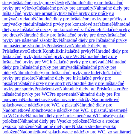
steny
Inštalačné prvky pre výlevky
Náhradné diely pre Inštalačné
prvky pre výlevky
Inštalačné prvky pre armatúry
Náhradné diely pre
Inštalačné prvky pre armatúry
Inštalačné prvky pre práčky a
umývačky riadu
Náhradné diely pre Inštalačné prvky pre práčky a
umývačky riadu
Inštalačné prvky pre konzolové zaťaženie
Náhradné
diely pre Inštalačné prvky pre konzolové zaťaženie
Inštalačné prvky
pre drezy
Náhradné diely pre Inštalačné prvky pre drezy
Inštalačné
prvky pre nástenné zásobníky
Náhradné diely pre Inštalačné prvky
pre nástenné zásobníky
Príslušenstvo
Náhradné diely pre
Príslušenstvo
Geberit Kombifix
Inštalačné prvky
Náhradné diely pre
Inštalačné prvky
Inštalačné prvky pre WC
Náhradné diely pre
Inštalačné prvky pre WC
Inštalačné prvky pre umývadlá
Náhradné
diely pre Inštalačné prvky pre umývadlá
Inštalačné prvky pre
bidety
Náhradné diely pre Inštalačné prvky pre bidety
Inštalačné
prvky pre pisoáre
Náhradné diely pre Inštalačné prvky pre
pisoáre
Inštalačné prvky pre sprchy
Náhradné diely pre Inštalačné
prvky pre sprchy
Príslušenstvo
Náhradné diely pre Príslušenstvo
Pre
inštalačné prvky pre WC
Pre upevnenia
Náhradné diely pre Pre
upevnenia
Nadomietkové splachovacie nádržky
Nadomietkové
splachovacie nádržky pre WC, z plastu
Náhradné diely pre
Nadomietkové splachovacie nádržky pre WC, z plastu
Umiestnené
na WC mise
Náhradné diely pre Umiestnené na WC mise
Vysoko
položené
Náhradné diely pre Vysoko položené
Nízko a stredne
vysoko položené
Náhradné diely pre Nízko a stredne vysoko
položené
Nadomietkové splachovacie nádržky pre WC, zo sanitárnej