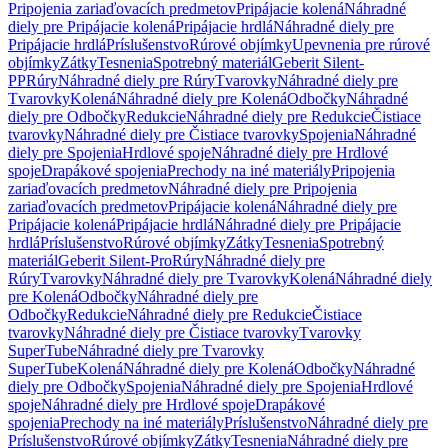
Pripojenia zariaďovacích predmetov
Pripájacie kolená
Náhradné
diely pre Pripájacie kolená
Pripájacie hrdlá
Náhradné diely pre
Pripájacie hrdlá
Príslušenstvo
Rúrové objímky
Upevnenia pre rúrové
objímky
Zátky
Tesnenia
Spotrebný materiál
Geberit Silent-
PP
Rúry
Náhradné diely pre Rúry
Tvarovky
Náhradné diely pre
Tvarovky
Kolená
Náhradné diely pre Kolená
Odbočky
Náhradné
diely pre Odbočky
Redukcie
Náhradné diely pre Redukcie
Čistiace
tvarovky
Náhradné diely pre Čistiace tvarovky
Spojenia
Náhradné
diely pre Spojenia
Hrdlové spoje
Náhradné diely pre Hrdlové
spoje
Drapákové spojenia
Prechody na iné materiály
Pripojenia
zariaďovacích predmetov
Náhradné diely pre Pripojenia
zariaďovacích predmetov
Pripájacie kolená
Náhradné diely pre
Pripájacie kolená
Pripájacie hrdlá
Náhradné diely pre Pripájacie
hrdlá
Príslušenstvo
Rúrové objímky
Zátky
Tesnenia
Spotrebný
materiál
Geberit Silent-Pro
Rúry
Náhradné diely pre
Rúry
Tvarovky
Náhradné diely pre Tvarovky
Kolená
Náhradné diely
pre Kolená
Odbočky
Náhradné diely pre
Odbočky
Redukcie
Náhradné diely pre Redukcie
Čistiace
tvarovky
Náhradné diely pre Čistiace tvarovky
Tvarovky
SuperTube
Náhradné diely pre Tvarovky
SuperTube
Kolená
Náhradné diely pre Kolená
Odbočky
Náhradné
diely pre Odbočky
Spojenia
Náhradné diely pre Spojenia
Hrdlové
spoje
Náhradné diely pre Hrdlové spoje
Drapákové
spojenia
Prechody na iné materiály
Príslušenstvo
Náhradné diely pre
Príslušenstvo
Rúrové objímky
Zátky
Tesnenia
Náhradné diely pre