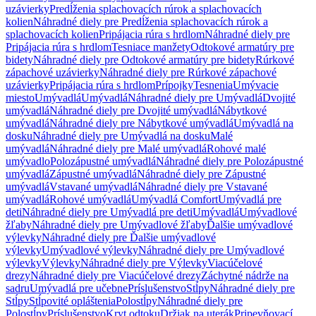
uzávierky
Predĺženia splachovacích rúrok a splachovacích
kolien
Náhradné diely pre Predĺženia splachovacích rúrok a
splachovacích kolien
Pripájacia rúra s hrdlom
Náhradné diely pre
Pripájacia rúra s hrdlom
Tesniace manžety
Odtokové armatúry pre
bidety
Náhradné diely pre Odtokové armatúry pre bidety
Rúrkové
zápachové uzávierky
Náhradné diely pre Rúrkové zápachové
uzávierky
Pripájacia rúra s hrdlom
Prípojky
Tesnenia
Umývacie
miesto
Umývadlá
Umývadlá
Náhradné diely pre Umývadlá
Dvojité
umývadlá
Náhradné diely pre Dvojité umývadlá
Nábytkové
umývadlá
Náhradné diely pre Nábytkové umývadlá
Umývadlá na
dosku
Náhradné diely pre Umývadlá na dosku
Malé
umývadlá
Náhradné diely pre Malé umývadlá
Rohové malé
umývadlo
Polozápustné umývadlá
Náhradné diely pre Polozápustné
umývadlá
Zápustné umývadlá
Náhradné diely pre Zápustné
umývadlá
Vstavané umývadlá
Náhradné diely pre Vstavané
umývadlá
Rohové umývadlá
Umývadlá Comfort
Umývadlá pre
deti
Náhradné diely pre Umývadlá pre deti
Umývadlá
Umývadlové
žľaby
Náhradné diely pre Umývadlové žľaby
Ďalšie umývadlové
výlevky
Náhradné diely pre Ďalšie umývadlové
výlevky
Umývadlové výlevky
Náhradné diely pre Umývadlové
výlevky
Výlevky
Náhradné diely pre Výlevky
Viacúčelové
drezy
Náhradné diely pre Viacúčelové drezy
Záchytné nádrže na
sadru
Umývadlá pre učebne
Príslušenstvo
Stĺpy
Náhradné diely pre
Stĺpy
Stĺpovité opláštenia
Polostĺpy
Náhradné diely pre
Polostĺpy
Príslušenstvo
Kryt odtoku
Držiak na uterák
Pripevňovací