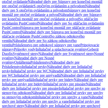
otočné ovládanie
Náhradné diely pre Súpravy pre konečnú montáž
pre otočné ovládanie
S otočným ovládaním a prívodom
Náhradné
diely pre S otočným ovládaním a prívodom
Súpravy pre konečnú
montáž pre otočné ovládanie a prívod
Náhradné diely pre Súpravy
pre konečnú montáž pre otočné ovládanie a prívod
So stláčacím
ovládaním PushControl
Náhradné diely pre So stláčacím ovládaním
PushControl
Súprava pre konečnú montáž pre stláčacie ovládanie
PushControl
Náhradné diely pre Súprava pre konečnú montáž pre
stláčacie ovládanie PushControl
So zátkou odtokového
ventilu
Náhradné diely pre So zátkou odtokového
ventilu
Príslušenstvo pre odtokové súpravy pre vane
Pripojovacie
súpravy
Prípojky vody
Inštalačné a splachovacie systémy
Geberit
Duofix
Systémové steny
Náhradné diely pre Systémové steny
Nosné
systémy
Náhradné diely pre Nosné
systémy
Opláštenia
Príslušenstvo
Náhradné diely pre
Príslušenstvo
Inštalačné prvky
Náhradné diely pre Inštalačné
prvky
Inštalačné prvky pre WC
Náhradné diely pre Inštalačné prvky
pre WC
Inštalačné prvky pre umývadlá
Náhradné diely pre Inštalačné
prvky pre umývadlá
Inštalačné prvky pre bidety
Náhradné diely pre
Inštalačné prvky pre bidety
Inštalačné prvky pre pisoáre
Náhradné
diely pre Inštalačné prvky pre pisoáre
Inštalačné prvky pre sprchy so
stenovým odtokom
Náhradné diely pre Inštalačné prvky pre sprchy
so stenovým odtokom
Inštalačné prvky pre sprchy a vane
Náhradné
diely pre Inštalačné prvky pre sprchy a vane
Inštalačné prvky pre
sprchové steny
Náhradné diely pre Inštalačné prvky pre sprchové