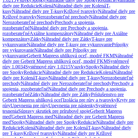
1.0215
Vsuvky
Spojky
Náhradné diely pre Spojky
Redukcie
Náhradné
diely pre Redukcie
Kolená
Náhradné diely pre Kolená
T-
kusy
Náhradné diely pre T-kusy
Krížové tvarovky
Náhradné diely pre
Krížové tvarovky
Nerozoberateľné prechody
Náhradné diely pre
Nerozoberateľné prechody
Prechody a spojenia,
rozoberateľné
Náhradné diely pre Prechody a spojenia,
rozoberateľné
Axiálne kompenzátory
Náhradné diely pre Axiálne
kompenzátory
Zátky
Náhradné diely pre Zátky
T-kusy pre
vykurovanie
Náhradné diely pre T-kusy pre vykurovanie
Prípojky
pre vykurovanie
Náhradné diely pre Prípojky pre
vykurovanie
Geberit Mapress uhlíková oceľ, modré FKM
Náhradné
diely pre Geberit Mapress uhlíková oceľ, modré FKM
Systémové
rúry 1.0034
Systémové rúry 1.0215
Vsuvky
Spojky
Náhradné diely
pre Spojky
Redukcie
Náhradné diely pre Redukcie
Kolená
Náhradné
diely pre Kolená
T-kusy
Náhradné diely pre T-kusy
Nerozoberateľné
prechody
Náhradné diely pre Nerozoberateľné prechody
Prechody a
spojenia, rozoberateľné
Náhradné diely pre Prechody a spojenia,
rozoberateľné
Zátky
Náhradné diely pre Zátky
Príslušenstvo pre
Geberit Mapress uhlíková oceľ
Izolácia pre rúry a tvarovky
Kryty pre
rúry
Upevnenia pre rúry
Upevnenia pre nástenky
Systémové
tesnenia
Súpravy skrutiek pre prírubové spoje
Geberit Mapress
meď
Geberit Mapress meď
Náhradné diely pre Geberit Mapress
meď
Spojky
Náhradné diely pre Spojky
Redukcie
Náhradné diely pre
Redukcie
Kolená
Náhradné diely pre Kolená
T-kusy
Náhradné diely
pre T-kusy
Krížové tvarovky
Náhradné diely pre Krížové