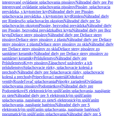
integrované ovládanie splachovania pisoárov
Náhradné diely pre Pre
integrované ovládanie splachovania pisoárov
Pisoáre, splachovacia
prevádzka, s krytom/pre kryt
Náhradné diely pre Pisoáre,
splachovacia prevádzka, s krytom/pre kryt
Rimless
Náhradné diely
pre Rimless
So splachovacím okrajom
Náhradné diely pre So
splachovacím okrajom
Pisoáre, bezvodná prevádzka
Náhradné diely
pre Pisoáre, bezvodná prevádzka
Bez krytu
Náhradné diely pre Bez
krytu
Deliace steny pisoárov
Náhradné diely pre Deliace steny
pisoárov
Deliace steny pisoárov z plastu
Náhradné diely pre Deliace
steny pisoárov z plastu
Deliace steny pisoárov zo skla
Náhradné diely
pre Deliace steny pisoárov zo skla
Deliace steny pisoárov zo
sanitárnej keramiky
Náhradné diely pre Deliace steny pisoárov zo
sanitárnej keramiky
Príslušenstvo
Náhradné diely pre
Príslušenstvo
Kryty pisoárov
Zápachové uzávierky a ich
príslušenstvo
Splachovacie rúrky, splachovacie kolená a
prechody
Náhradné diely pre Splachovacie rúrky, splachovacie
kolená a prechody
Pripevňovací materiál
Odtokové
ventily
Rozdeľovač splachovania
Prípojky zariadení
Ovládania
splachovania pisoárov
Podomietkové
Náhradné diely pre
Podomietkové
S elektronickým spúšťaním splachovania, napájanie
zo siete
Náhradné diely pre S elektronickým spúšťaním
splachovania, napájanie zo siete
S elektronickým spúšťaním
splachovania, napájanie batériou
Náhradné diely pre S
elektronickým spúšťaním splachovania, napájanie batériou
S
pneumatickým spúšťaním splachovania
Náhradné diely pre S