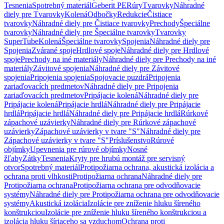
Tesnenia
Spotrebný materiál
Geberit PE
Rúry
Tvarovky
Náhradné
diely pre Tvarovky
Kolená
Odbočky
Redukcie
Čistiace
tvarovky
Náhradné diely pre Čistiace tvarovky
Prechody
Špeciálne
tvarovky
Náhradné diely pre Špeciálne tvarovky
Tvarovky
SuperTube
Kolená
Špeciálne tvarovky
Spojenia
Náhradné diely pre
Spojenia
Zvárané spoje
Hrdlové spoje
Náhradné diely pre Hrdlové
spoje
Prechody na iné materiály
Náhradné diely pre Prechody na iné
materiály
Závitové spojenia
Náhradné diely pre Závitové
spojenia
Pripojenia spojenia
Spojovacie puzdrá
Pripojenia
zariaďovacích predmetov
Náhradné diely pre Pripojenia
zariaďovacích predmetov
Pripájacie kolená
Náhradné diely pre
Pripájacie kolená
Pripájacie hrdlá
Náhradné diely pre Pripájacie
hrdlá
Pripájacie hrdlá
Náhradné diely pre Pripájacie hrdlá
Rúrkové
zápachové uzávierky
Náhradné diely pre Rúrkové zápachové
uzávierky
Zápachové uzávierky v tvare "S"
Náhradné diely pre
Zápachové uzávierky v tvare "S"
Príslušenstvo
Rúrové
objímky
Upevnenia pre rúrové objímky
Nosné
žľaby
Zátky
Tesnenia
Kryty pre hrubú montáž pre servisný
otvor
Spotrebný materiál
Protipožiarna ochrana, akustická izolácia a
ochrana proti vlhkosti
Protipožiarna ochrana
Náhradné diely pre
Protipožiarna ochrana
Protipožiarna ochrana pre odvodňovacie
systémy
Náhradné diely pre Protipožiarna ochrana pre odvodňovacie
systémy
Akustická izolácia
Izolácie pre zníženie hluku šíreného
konštrukciou
Izolácie pre zníženie hluku šíreného konštrukciou a
izolácia hluku šíriaceho sa vzduchom
Ochrana proti