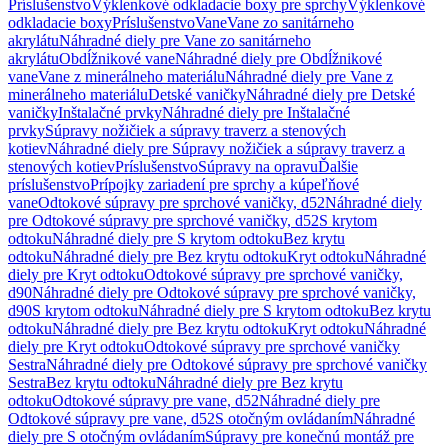
Príslušenstvo
Výklenkové odkladacie boxy pre sprchy
Výklenkové
odkladacie boxy
Príslušenstvo
Vane
Vane zo sanitárneho
akrylátu
Náhradné diely pre Vane zo sanitárneho
akrylátu
Obdĺžnikové vane
Náhradné diely pre Obdĺžnikové
vane
Vane z minerálneho materiálu
Náhradné diely pre Vane z
minerálneho materiálu
Detské vaničky
Náhradné diely pre Detské
vaničky
Inštalačné prvky
Náhradné diely pre Inštalačné
prvky
Súpravy nožičiek a súpravy traverz a stenových
kotiev
Náhradné diely pre Súpravy nožičiek a súpravy traverz a
stenových kotiev
Príslušenstvo
Súpravy na opravu
Ďalšie
príslušenstvo
Prípojky zariadení pre sprchy a kúpeľňové
vane
Odtokové súpravy pre sprchové vaničky, d52
Náhradné diely
pre Odtokové súpravy pre sprchové vaničky, d52
S krytom
odtoku
Náhradné diely pre S krytom odtoku
Bez krytu
odtoku
Náhradné diely pre Bez krytu odtoku
Kryt odtoku
Náhradné
diely pre Kryt odtoku
Odtokové súpravy pre sprchové vaničky,
d90
Náhradné diely pre Odtokové súpravy pre sprchové vaničky,
d90
S krytom odtoku
Náhradné diely pre S krytom odtoku
Bez krytu
odtoku
Náhradné diely pre Bez krytu odtoku
Kryt odtoku
Náhradné
diely pre Kryt odtoku
Odtokové súpravy pre sprchové vaničky
Sestra
Náhradné diely pre Odtokové súpravy pre sprchové vaničky
Sestra
Bez krytu odtoku
Náhradné diely pre Bez krytu
odtoku
Odtokové súpravy pre vane, d52
Náhradné diely pre
Odtokové súpravy pre vane, d52
S otočným ovládaním
Náhradné
diely pre S otočným ovládaním
Súpravy pre konečnú montáž pre