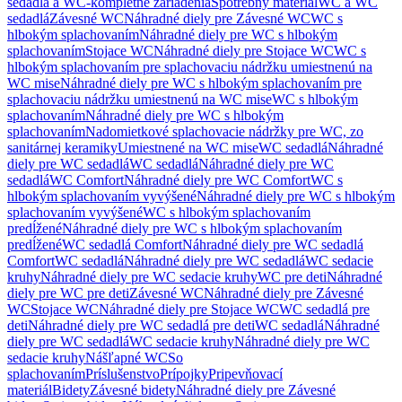
sedadlá a WC-kompletné zariadenia
Spotrebný materiál
WC a WC
sedadlá
Závesné WC
Náhradné diely pre Závesné WC
WC s
hlbokým splachovaním
Náhradné diely pre WC s hlbokým
splachovaním
Stojace WC
Náhradné diely pre Stojace WC
WC s
hlbokým splachovaním pre splachovaciu nádržku umiestnenú na
WC mise
Náhradné diely pre WC s hlbokým splachovaním pre
splachovaciu nádržku umiestnenú na WC mise
WC s hlbokým
splachovaním
Náhradné diely pre WC s hlbokým
splachovaním
Nadomietkové splachovacie nádržky pre WC, zo
sanitárnej keramiky
Umiestnené na WC mise
WC sedadlá
Náhradné
diely pre WC sedadlá
WC sedadlá
Náhradné diely pre WC
sedadlá
WC Comfort
Náhradné diely pre WC Comfort
WC s
hlbokým splachovaním vyvýšené
Náhradné diely pre WC s hlbokým
splachovaním vyvýšené
WC s hlbokým splachovaním
predĺžené
Náhradné diely pre WC s hlbokým splachovaním
predĺžené
WC sedadlá Comfort
Náhradné diely pre WC sedadlá
Comfort
WC sedadlá
Náhradné diely pre WC sedadlá
WC sedacie
kruhy
Náhradné diely pre WC sedacie kruhy
WC pre deti
Náhradné
diely pre WC pre deti
Závesné WC
Náhradné diely pre Závesné
WC
Stojace WC
Náhradné diely pre Stojace WC
WC sedadlá pre
deti
Náhradné diely pre WC sedadlá pre deti
WC sedadlá
Náhradné
diely pre WC sedadlá
WC sedacie kruhy
Náhradné diely pre WC
sedacie kruhy
Nášľapné WC
So
splachovaním
Príslušenstvo
Prípojky
Pripevňovací
materiál
Bidety
Závesné bidety
Náhradné diely pre Závesné