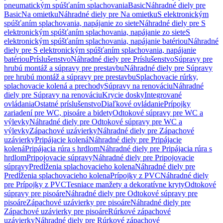
pneumatickým spúšťaním splachovania
Basic
Náhradné diely pre
Basic
Na omietku
Náhradné diely pre Na omietku
S elektronickým
spúšťaním splachovania, napájanie zo siete
Náhradné diely pre S
elektronickým spúšťaním splachovania, napájanie zo siete
S
elektronickým spúšťaním splachovania, napájanie batériou
Náhradné
diely pre S elektronickým spúšťaním splachovania, napájanie
batériou
Príslušenstvo
Náhradné diely pre Príslušenstvo
Súpravy pre
hrubú montáž a súpravy pre prestavbu
Náhradné diely pre Súpravy
pre hrubú montáž a súpravy pre prestavbu
Splachovacie rúrky,
splachovacie kolená a prechody
Súpravy na renováciu
Náhradné
diely pre Súpravy na renováciu
Krycie dosky
Integrované
ovládania
Ostatné príslušenstvo
Diaľkové ovládanie
Prípojky
zariadení pre WC, pisoáre a bidety
Odtokové súpravy pre WC a
výlevky
Náhradné diely pre Odtokové súpravy pre WC a
výlevky
Zápachové uzávierky
Náhradné diely pre Zápachové
uzávierky
Pripájacie kolená
Náhradné diely pre Pripájacie
kolená
Pripájacia rúra s hrdlom
Náhradné diely pre Pripájacia rúra s
hrdlom
Pripojovacie súpravy
Náhradné diely pre Pripojovacie
súpravy
Predĺženia splachovacieho kolena
Náhradné diely pre
Predĺženia splachovacieho kolena
Prípojky z PVC
Náhradné diely
pre Prípojky z PVC
Tesniace manžety a dekoratívne kryty
Odtokové
súpravy pre pisoáre
Náhradné diely pre Odtokové súpravy pre
pisoáre
Zápachové uzávierky pre pisoáre
Náhradné diely pre
Zápachové uzávierky pre pisoáre
Rúrkové zápachové
uzávierky
Náhradné diely pre Rúrkové zápachové