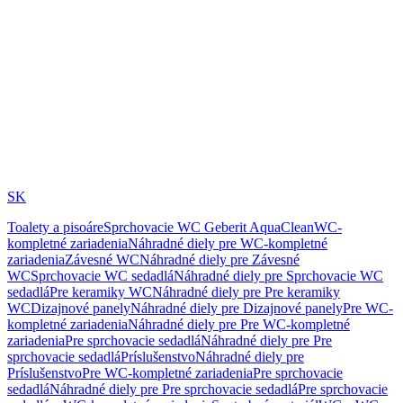
SK
Toalety a pisoáre
Sprchovacie WC Geberit AquaClean
WC-
kompletné zariadenia
Náhradné diely pre WC-kompletné
zariadenia
Závesné WC
Náhradné diely pre Závesné
WC
Sprchovacie WC sedadlá
Náhradné diely pre Sprchovacie WC
sedadlá
Pre keramiky WC
Náhradné diely pre Pre keramiky
WC
Dizajnové panely
Náhradné diely pre Dizajnové panely
Pre WC-
kompletné zariadenia
Náhradné diely pre Pre WC-kompletné
zariadenia
Pre sprchovacie sedadlá
Náhradné diely pre Pre
sprchovacie sedadlá
Príslušenstvo
Náhradné diely pre
Príslušenstvo
Pre WC-kompletné zariadenia
Pre sprchovacie
sedadlá
Náhradné diely pre Pre sprchovacie sedadlá
Pre sprchovacie