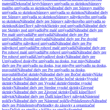
materiál
Dekoračné kryty
Súpravy umývadla so skrinkou
Súpravy
malého umývadla so skrinkou
Náhradné diely pre Súpravy malého
umývadla so skrinkou
Súpravy umývadla so skrinkou
Náhradné diely
pre Súpravy umývadla so skrinkou
Súpravy nábytkového umývadla
so skrinkou
Náhradné diely pre Súpravy nábytkového umývadla so
skrinkou
Kúpeľňový nábytok
Skrinky pod umývadlo
Náhradné diely
pre Skrinky pod umývadlo
Pre malé umývadlá
Náhradné diely pre
Pre malé umývadlá
Pre umývadlá
Náhradné diely pre Pre
umývadlá
Pre dvojité umývadlá
Náhradné diely pre Pre dvojité
umývadlá
Pre nábytkové umývadlá
Náhradné diely pre Pre
nábytkové umývadlá
Pre rohové malé umývadlá
Náhradné diely pre
Pre rohové malé umývadlá
Pre rohové umývadlá
Náhradné diely pre
Pre rohové umývadlá
Umývadlové dosky
Náhradné diely pre
Umývadlové dosky
Pre umývadlo na dosku, tvar misy
Náhradné
diely pre Pre umývadlo na dosku, tvar misy
Pre umývadlo na dosku,
pravouhlé
Náhradné diely pre Pre umývadlo na dosku,
pravouhlé
Bočné skrinky
Náhradné diely pre Bočné skrinky
Nízke
bočné skrinky
Náhradné diely pre Nízke bočné skrinky
Vysoké
skrinky
Náhradné diely pre Vysoké skrinky
Stredne vysoké
skrinky
Náhradné diely pre Stredne vysoké skrinky
Závesné
skrinky
Náhradné diely pre Závesné skrinky
Ďalší kúpeľňový
nábytok
Náhradné diely pre Ďalší kúpeľňový nábytok
Nástenné
poličky
Náhradné diely pre Nástenné poličky
Príslušenstvo
Náhradné
diely pre Príslušenstvo
Priehradky do zásuvky a organizačné
boxy
Držiak na uteráky a háčiky na uteráky
Svetelné