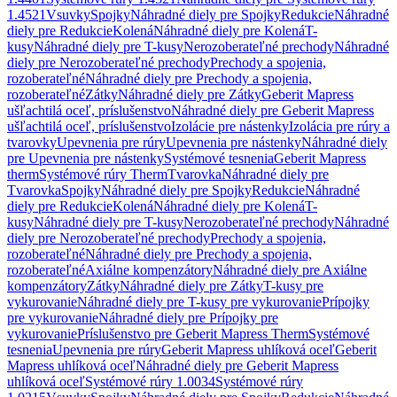
1.4521
Vsuvky
Spojky
Náhradné diely pre Spojky
Redukcie
Náhradné
diely pre Redukcie
Kolená
Náhradné diely pre Kolená
T-
kusy
Náhradné diely pre T-kusy
Nerozoberateľné prechody
Náhradné
diely pre Nerozoberateľné prechody
Prechody a spojenia,
rozoberateľné
Náhradné diely pre Prechody a spojenia,
rozoberateľné
Zátky
Náhradné diely pre Zátky
Geberit Mapress
ušľachtilá oceľ, príslušenstvo
Náhradné diely pre Geberit Mapress
ušľachtilá oceľ, príslušenstvo
Izolácie pre nástenky
Izolácia pre rúry a
tvarovky
Upevnenia pre rúry
Upevnenia pre nástenky
Náhradné diely
pre Upevnenia pre nástenky
Systémové tesnenia
Geberit Mapress
therm
Systémové rúry Therm
Tvarovka
Náhradné diely pre
Tvarovka
Spojky
Náhradné diely pre Spojky
Redukcie
Náhradné
diely pre Redukcie
Kolená
Náhradné diely pre Kolená
T-
kusy
Náhradné diely pre T-kusy
Nerozoberateľné prechody
Náhradné
diely pre Nerozoberateľné prechody
Prechody a spojenia,
rozoberateľné
Náhradné diely pre Prechody a spojenia,
rozoberateľné
Axiálne kompenzátory
Náhradné diely pre Axiálne
kompenzátory
Zátky
Náhradné diely pre Zátky
T-kusy pre
vykurovanie
Náhradné diely pre T-kusy pre vykurovanie
Prípojky
pre vykurovanie
Náhradné diely pre Prípojky pre
vykurovanie
Príslušenstvo pre Geberit Mapress Therm
Systémové
tesnenia
Upevnenia pre rúry
Geberit Mapress uhlíková oceľ
Geberit
Mapress uhlíková oceľ
Náhradné diely pre Geberit Mapress
uhlíková oceľ
Systémové rúry 1.0034
Systémové rúry