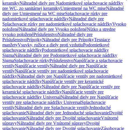
keramiky
Náhradné diely pre Nadomietkové splachovacie nádržky
pre WC, zo sanitárnej keramiky
Umiestnené na WC mise
Náhradné
diely pre Umiestnené na WC mise
Splachovacie rúrky pre
nadomietkové splachovacie nádržky
Náhradné diely pre
Splachovacie rúrky pre nadomietkové splachovacie nádržky
Vysoko
položené
Náhradné diely pre Vysoko položené
Nízko a stredne
vysoko položené
Príslušenstvo
Náhradné diely pre
Príslušenstvo
Prípojky
Náhradné diely pre Prípojky
Tesniace
manžety
Vsuvky, ružice a diely proti vzdutiu
Podomietkové
splachovacie nádržky
Podomietkové splachovacie nádržky
Sigma
Náhradné diely pre Podomietkové splachovacie nádržky
Sigma
Splachovacie rúrky
Príslušenstvo
Napúšťacie a splachovacie
ventily
Napúšťacie ventily
Náhradné diely pre Napúšťacie
ventily
Napúšťacie ventily pre nadomietkové splachovacie
nádržky
Náhradné diely pre Napúšťacie ventily pre nadomietkové
splachovacie nádržky
Napúšťacie ventily pre keramické
splachovacie nádržky
Náhradné diely pre Napúšťacie ventily pre
keramické splachovacie nádržky
Napúšťacie ventily pre
splachovacie nádržky Universal
Náhradné diely pre Napúšťacie
ventily pre splachovacie nádržky Universal
Splachovacie
ventily
Náhradné diely pre Splachovacie ventily
Jednoduché
splachovanie
Náhradné diely pre Jednoduché splachovanie
Dvojité
splachovanie
Náhradné diely pre Dvojité splachovanie
Vnútorné
súpravy
Náhradné diely pre Vnútorné súpravy
Dvojité
splachovanie
Náhradné diely pre Dvojité splachovanie
Zásobovacie