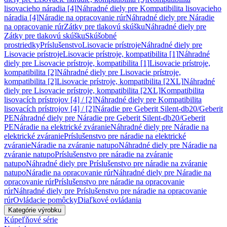
lisovacieho náradia [4]
Náhradné diely pre Kompatibilita lisovacieho
náradia [4]
Náradie na opracovanie rúr
Náhradné diely pre Náradie
na opracovanie rúr
Zátky pre tlakovú skúšku
Náhradné diely pre
Zátky pre tlakovú skúšku
Skúšobné
prostriedky
Príslušenstvo
Lisovacie prístroje
Náhradné diely pre
Lisovacie prístroje
Lisovacie prístroje, kompatibilita [1]
Náhradné
diely pre Lisovacie prístroje, kompatibilita [1]
Lisovacie prístroje,
kompatibilita [2]
Náhradné diely pre Lisovacie prístroje,
kompatibilita [2]
Lisovacie prístroje, kompatibilita [2XL]
Náhradné
diely pre Lisovacie prístroje, kompatibilita [2XL]
Kompatibilita
lisovacích prístrojov [4] / [2]
Náhradné diely pre Kompatibilita
lisovacích prístrojov [4] / [2]
Náradie pre Geberit Silent-db20/Geberit
PE
Náhradné diely pre Náradie pre Geberit Silent-db20/Geberit
PE
Náradie na elektrické zváranie
Náhradné diely pre Náradie na
elektrické zváranie
Príslušenstvo pre náradie na elektrické
zváranie
Náradie na zváranie natupo
Náhradné diely pre Náradie na
zváranie natupo
Príslušenstvo pre náradie na zváranie
natupo
Náhradné diely pre Príslušenstvo pre náradie na zváranie
natupo
Náradie na opracovanie rúr
Náhradné diely pre Náradie na
opracovanie rúr
Príslušenstvo pre náradie na opracovanie
rúr
Náhradné diely pre Príslušenstvo pre náradie na opracovanie
rúr
Ovládacie pomôcky
Diaľkové ovládania
Kategórie výrobku
Kúpeľňové série