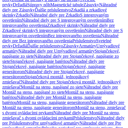
prvky
Držadlá
Súpravy nôh
Magnetické tabule
Zásuvky
Náhradné
diely pre Zásuvky
Ďalšie príslušenstvo
Zrkadlá a zrkadlové
skrinky
Zrkadlo
Náhradné diely pre Zrkadlo
S integrovaným
osvetlením
Náhradné diely pre S integrovaným osvetlením
Bez
integrovaného osvetlenia
Zrkadlové skrinky
Náhradné diely pre
Zrkadlové skrinky
S integrovaným osvetlením
Náhradné diely pre S
integrovaným osvetlením
Bez integrovaného osvetlenia
Náhradné
diely pre Bez integrovaného osvetlenia
Príslušenstvo
Svetelné
prvky
Držadlá
Ďalšie príslušenstvo
Zásuvky
Armatúry
Umývadlové
armatúry
Náhradné diely pre Umývadlové armatúry
Stojančekové,
napájanie zo siete
Náhradné diely pre Stojančekové, napájanie zo
siete
Stojančekové, napájanie batériou
Náhradné diely pre
Stojančekové, napájanie batériou
Stojančekové, napájanie
generátorom
Náhradné diely pre Stojančekové, napájanie
generátorom
Stojančeková montáž, jednopákový
zmiešavač
Náhradné diely pre Stojančeková montáž, jednopákový
zmiešavač
Montáž na stenu, napájané zo siete
Náhradné diely pre
Montáž na stenu, napájané zo siete
Montáž na stenu, napájanie
batériou
Náhradné diely pre Montáž na stenu, napájanie
batériou
Montáž na stenu, napájanie generátorom
Náhradné diely pre
Montáž na stenu, napájanie generátorom
Montáž na stenu, zmiešavač
s dvomi ovládacími prvkami
Náhradné diely pre Montáž na stenu,
zmiešavač s dvomi ovládacími prvkami
Príslušenstvo
Náhradné diely
pre Príslušenstvo
Pre umývadlové armatúry
Náhradné diely pre Pre