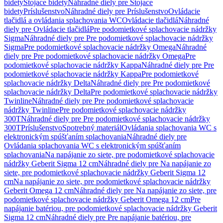
bidety
Stojace bidety
Náhradné diely pre Stojace
bidety
Príslušenstvo
Náhradné diely pre Príslušenstvo
Ovládacie
tlačidlá a ovládania splachovania WC
Ovládacie tlačidlá
Náhradné
diely pre Ovládacie tlačidlá
Pre podomietkové splachovacie nádržky
Sigma
Náhradné diely pre Pre podomietkové splachovacie nádržky
Sigma
Pre podomietkové splachovacie nádržky Omega
Náhradné
diely pre Pre podomietkové splachovacie nádržky Omega
Pre
podomietkové splachovacie nádržky Kappa
Náhradné diely pre Pre
podomietkové splachovacie nádržky Kappa
Pre podomietkové
splachovacie nádržky Delta
Náhradné diely pre Pre podomietkové
splachovacie nádržky Delta
Pre podomietkové splachovacie nádržky
Twinline
Náhradné diely pre Pre podomietkové splachovacie
nádržky Twinline
Pre podomietkové splachovacie nádržky
300T
Náhradné diely pre Pre podomietkové splachovacie nádržky
300T
Príslušenstvo
Spotrebný materiál
Ovládania splachovania WC s
elektronickým spúšťaním splachovania
Náhradné diely pre
Ovládania splachovania WC s elektronickým spúšťaním
splachovania
Na napájanie zo siete, pre podomietkové splachovacie
nádržky Geberit Sigma 12 cm
Náhradné diely pre Na napájanie zo
siete, pre podomietkové splachovacie nádržky Geberit Sigma 12
cm
Na napájanie zo siete, pre podomietkové splachovacie nádržky
Geberit Omega 12 cm
Náhradné diely pre Na napájanie zo siete, pre
podomietkové splachovacie nádržky Geberit Omega 12 cm
Pre
napájanie batériou, pre podomietkové splachovacie nádržky Geberit
Sigma 12 cm
Náhradné diely pre Pre napájanie batériou, pre