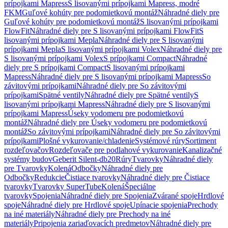
prípojkami Mapress
S lisovanými prípojkami Mapress, modré
FKM
Guľové kohúty pre podomietkovú montáž
Náhradné diely pre
Guľové kohúty pre podomietkovú montáž
S lisovanými prípojkami
FlowFit
Náhradné diely pre S lisovanými prípojkami FlowFit
S
lisovanými prípojkami Mepla
Náhradné diely pre S lisovanými
prípojkami Mepla
S lisovanými prípojkami Volex
Náhradné diely pre
S lisovanými prípojkami Volex
S prípojkami Compact
Náhradné
diely pre S prípojkami Compact
S lisovanými prípojkami
Mapress
Náhradné diely pre S lisovanými prípojkami Mapress
So
závitovými prípojkami
Náhradné diely pre So závitovými
prípojkami
Spätné ventily
Náhradné diely pre Spätné ventily
S
lisovanými prípojkami Mapress
Náhradné diely pre S lisovanými
prípojkami Mapress
Úseky vodomeru pre podomietkovú
montáž
Náhradné diely pre Úseky vodomeru pre podomietkovú
montáž
So závitovými prípojkami
Náhradné diely pre So závitovými
prípojkami
Plošné vykurovanie/chladenie
Systémové rúry
Sortiment
rozdeľovačov
Rozdeľovače pre podlahové vykurovanie
Kanalizačné
systémy budov
Geberit Silent-db20
Rúry
Tvarovky
Náhradné diely
pre Tvarovky
Kolená
Odbočky
Náhradné diely pre
Odbočky
Redukcie
Čistiace tvarovky
Náhradné diely pre Čistiace
tvarovky
Tvarovky SuperTube
Kolená
Špeciálne
tvarovky
Spojenia
Náhradné diely pre Spojenia
Zvárané spoje
Hrdlové
spoje
Náhradné diely pre Hrdlové spoje
Upínacie spojenia
Prechody
na iné materiály
Náhradné diely pre Prechody na iné
materiály
Pripojenia zariaďovacích predmetov
Náhradné diely pre