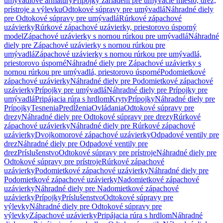
umývadlové armatúry
Prípojky zariadení pre umývacie miesto, drez,
prístroje a výlevku
Odtokové súpravy pre umývadlá
Náhradné diely
pre Odtokové súpravy pre umývadlá
Rúrkové zápachové
uzávierky
Rúrkové zápachové uzávierky, priestorovo úsporný
model
Zápachové uzávierky s nornou rúrkou pre umývadlá
Náhradné
diely pre Zápachové uzávierky s nornou rúrkou pre
umývadlá
Zápachové uzávierky s nornou rúrkou pre umývadlá,
priestorovo úsporné
Náhradné diely pre Zápachové uzávierky s
nornou rúrkou pre umývadlá, priestorovo úsporné
Podomietkové
zápachové uzávierky
Náhradné diely pre Podomietkové zápachové
uzávierky
Prípojky pre umývadlá
Náhradné diely pre Prípojky pre
umývadlá
Pripájacia rúra s hrdlom
Kryty
Prípojky
Náhradné diely pre
Prípojky
Tesnenia
Predĺženia
Ovládania
Odtokové súpravy pre
drezy
Náhradné diely pre Odtokové súpravy pre drezy
Rúrkové
zápachové uzávierky
Náhradné diely pre Rúrkové zápachové
uzávierky
Dvojkomorové zápachové uzávierky
Odpadové ventily pre
drez
Náhradné diely pre Odpadové ventily pre
drez
Príslušenstvo
Odtokové súpravy pre prístroje
Náhradné diely pre
Odtokové súpravy pre prístroje
Rúrkové zápachové
uzávierky
Podomietkové zápachové uzávierky
Náhradné diely pre
Podomietkové zápachové uzávierky
Nadomietkové zápachové
uzávierky
Náhradné diely pre Nadomietkové zápachové
uzávierky
Prípojky
Príslušenstvo
Odtokové súpravy pre
výlevky
Náhradné diely pre Odtokové súpravy pre
výlevky
Zápachové uzávierky
Pripájacia rúra s hrdlom
Náhradné