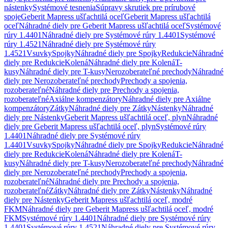
nástenky
Systémové tesnenia
Súpravy skrutiek pre prírubové
spoje
Geberit Mapress ušľachtilá oceľ
Geberit Mapress ušľachtilá
oceľ
Náhradné diely pre Geberit Mapress ušľachtilá oceľ
Systémové
rúry 1.4401
Náhradné diely pre Systémové rúry 1.4401
Systémové
rúry 1.4521
Náhradné diely pre Systémové rúry
1.4521
Vsuvky
Spojky
Náhradné diely pre Spojky
Redukcie
Náhradné
diely pre Redukcie
Kolená
Náhradné diely pre Kolená
T-
kusy
Náhradné diely pre T-kusy
Nerozoberateľné prechody
Náhradné
diely pre Nerozoberateľné prechody
Prechody a spojenia,
rozoberateľné
Náhradné diely pre Prechody a spojenia,
rozoberateľné
Axiálne kompenzátory
Náhradné diely pre Axiálne
kompenzátory
Zátky
Náhradné diely pre Zátky
Nástenky
Náhradné
diely pre Nástenky
Geberit Mapress ušľachtilá oceľ, plyn
Náhradné
diely pre Geberit Mapress ušľachtilá oceľ, plyn
Systémové rúry
1.4401
Náhradné diely pre Systémové rúry
1.4401
Vsuvky
Spojky
Náhradné diely pre Spojky
Redukcie
Náhradné
diely pre Redukcie
Kolená
Náhradné diely pre Kolená
T-
kusy
Náhradné diely pre T-kusy
Nerozoberateľné prechody
Náhradné
diely pre Nerozoberateľné prechody
Prechody a spojenia,
rozoberateľné
Náhradné diely pre Prechody a spojenia,
rozoberateľné
Zátky
Náhradné diely pre Zátky
Nástenky
Náhradné
diely pre Nástenky
Geberit Mapress ušľachtilá oceľ, modré
FKM
Náhradné diely pre Geberit Mapress ušľachtilá oceľ, modré
FKM
Systémové rúry 1.4401
Náhradné diely pre Systémové rúry
1.4401
Systémové rúry 1.4521
Náhradné diely pre Systémové rúry