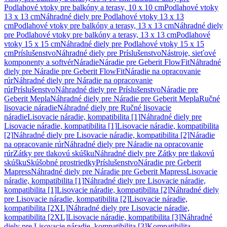
Podlahové vtoky pre balkóny a terasy, 10 x 10 cm
Podlahové vtoky
13 x 13 cm
Náhradné diely pre Podlahové vtoky 13 x 13
cm
Podlahové vtoky pre balkóny a terasy, 13 x 13 cm
Náhradné diely
pre Podlahové vtoky pre balkóny a terasy, 13 x 13 cm
Podlahové
vtoky 15 x 15 cm
Náhradné diely pre Podlahové vtoky 15 x 15
cm
Príslušenstvo
Náhradné diely pre Príslušenstvo
Nástroje, sieťové
komponenty a softvér
Náradie
Náradie pre Geberit FlowFit
Náhradné
diely pre Náradie pre Geberit FlowFit
Náradie na opracovanie
rúr
Náhradné diely pre Náradie na opracovanie
rúr
Príslušenstvo
Náhradné diely pre Príslušenstvo
Náradie pre
Geberit Mepla
Náhradné diely pre Náradie pre Geberit Mepla
Ručné
lisovacie náradie
Náhradné diely pre Ručné lisovacie
náradie
Lisovacie náradie, kompatibilita [1]
Náhradné diely pre
Lisovacie náradie, kompatibilita [1]
Lisovacie náradie, kompatibilita
[2]
Náhradné diely pre Lisovacie náradie, kompatibilita [2]
Náradie
na opracovanie rúr
Náhradné diely pre Náradie na opracovanie
rúr
Zátky pre tlakovú skúšku
Náhradné diely pre Zátky pre tlakovú
skúšku
Skúšobné prostriedky
Príslušenstvo
Náradie pre Geberit
Mapress
Náhradné diely pre Náradie pre Geberit Mapress
Lisovacie
náradie, kompatibilita [1]
Náhradné diely pre Lisovacie náradie,
kompatibilita [1]
Lisovacie náradie, kompatibilita [2]
Náhradné diely
pre Lisovacie náradie, kompatibilita [2]
Lisovacie náradie,
kompatibilita [2XL]
Náhradné diely pre Lisovacie náradie,
kompatibilita [2XL]
Lisovacie náradie, kompatibilita [3]
Náhradné
diely pre Lisovacie náradie, kompatibilita [3]
Kompatibilita