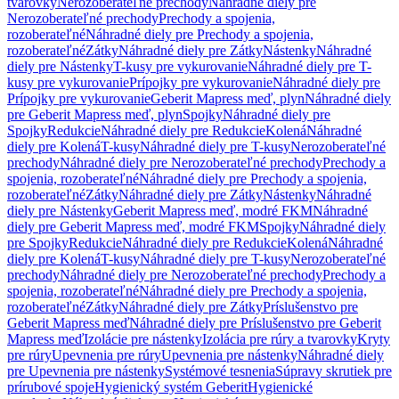
tvarovky
Nerozoberateľné prechody
Náhradné diely pre
Nerozoberateľné prechody
Prechody a spojenia,
rozoberateľné
Náhradné diely pre Prechody a spojenia,
rozoberateľné
Zátky
Náhradné diely pre Zátky
Nástenky
Náhradné
diely pre Nástenky
T-kusy pre vykurovanie
Náhradné diely pre T-
kusy pre vykurovanie
Prípojky pre vykurovanie
Náhradné diely pre
Prípojky pre vykurovanie
Geberit Mapress meď, plyn
Náhradné diely
pre Geberit Mapress meď, plyn
Spojky
Náhradné diely pre
Spojky
Redukcie
Náhradné diely pre Redukcie
Kolená
Náhradné
diely pre Kolená
T-kusy
Náhradné diely pre T-kusy
Nerozoberateľné
prechody
Náhradné diely pre Nerozoberateľné prechody
Prechody a
spojenia, rozoberateľné
Náhradné diely pre Prechody a spojenia,
rozoberateľné
Zátky
Náhradné diely pre Zátky
Nástenky
Náhradné
diely pre Nástenky
Geberit Mapress meď, modré FKM
Náhradné
diely pre Geberit Mapress meď, modré FKM
Spojky
Náhradné diely
pre Spojky
Redukcie
Náhradné diely pre Redukcie
Kolená
Náhradné
diely pre Kolená
T-kusy
Náhradné diely pre T-kusy
Nerozoberateľné
prechody
Náhradné diely pre Nerozoberateľné prechody
Prechody a
spojenia, rozoberateľné
Náhradné diely pre Prechody a spojenia,
rozoberateľné
Zátky
Náhradné diely pre Zátky
Príslušenstvo pre
Geberit Mapress meď
Náhradné diely pre Príslušenstvo pre Geberit
Mapress meď
Izolácie pre nástenky
Izolácia pre rúry a tvarovky
Kryty
pre rúry
Upevnenia pre rúry
Upevnenia pre nástenky
Náhradné diely
pre Upevnenia pre nástenky
Systémové tesnenia
Súpravy skrutiek pre
prírubové spoje
Hygienický systém Geberit
Hygienické