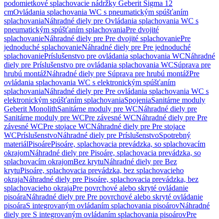
podomietkové splachovacie nádržky Geberit Sigma 12
cm
Ovládania splachovania WC s pneumatickým spúšťaním
splachovania
Náhradné diely pre Ovládania splachovania WC s
pneumatickým spúšťaním splachovania
Pre dvojité
splachovanie
Náhradné diely pre Pre dvojité splachovanie
Pre
jednoduché splachovanie
Náhradné diely pre Pre jednoduché
splachovanie
Príslušenstvo pre ovládania splachovania WC
Náhradné
diely pre Príslušenstvo pre ovládania splachovania WC
Súprava pre
hrubú montáž
Náhradné diely pre Súprava pre hrubú montáž
Pre
ovládania splachovania WC s elektronickým spúšťaním
splachovania
Náhradné diely pre Pre ovládania splachovania WC s
elektronickým spúšťaním splachovania
Spojenia
Sanitárne moduly
Geberit Monolith
Sanitárne moduly pre WC
Náhradné diely pre
Sanitárne moduly pre WC
Pre závesné WC
Náhradné diely pre Pre
závesné WC
Pre stojace WC
Náhradné diely pre Pre stojace
WC
Príslušenstvo
Náhradné diely pre Príslušenstvo
Spotrebný
materiál
Pisoáre
Pisoáre, splachovacia prevádzka, so splachovacím
okrajom
Náhradné diely pre Pisoáre, splachovacia prevádzka, so
splachovacím okrajom
Bez krytu
Náhradné diely pre Bez
krytu
Pisoáre, splachovacia prevádzka, bez splachovacieho
okraja
Náhradné diely pre Pisoáre, splachovacia prevádzka, bez
splachovacieho okraja
Pre povrchové alebo skryté ovládanie
pisoára
Náhradné diely pre Pre povrchové alebo skryté ovládanie
pisoára
S integrovaným ovládaním splachovania pisoárov
Náhradné
diely pre S integrovaným ovládaním splachovania pisoárov
Pre