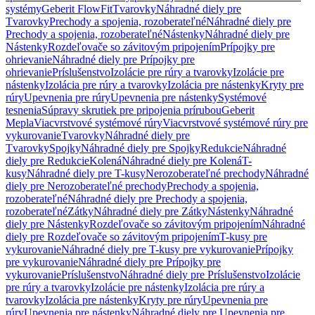
systémy
Geberit FlowFit
Tvarovky
Náhradné diely pre
Tvarovky
Prechody a spojenia, rozoberateľné
Náhradné diely pre
Prechody a spojenia, rozoberateľné
Nástenky
Náhradné diely pre
Nástenky
Rozdeľovače so závitovým pripojením
Prípojky pre
ohrievanie
Náhradné diely pre Prípojky pre
ohrievanie
Príslušenstvo
Izolácie pre rúry a tvarovky
Izolácie pre
nástenky
Izolácia pre rúry a tvarovky
Izolácia pre nástenky
Kryty pre
rúry
Upevnenia pre rúry
Upevnenia pre nástenky
Systémové
tesnenia
Súpravy skrutiek pre pripojenia prírubou
Geberit
Mepla
Viacvrstvové systémové rúry
Viacvrstvové systémové rúry pre
vykurovanie
Tvarovky
Náhradné diely pre
Tvarovky
Spojky
Náhradné diely pre Spojky
Redukcie
Náhradné
diely pre Redukcie
Kolená
Náhradné diely pre Kolená
T-
kusy
Náhradné diely pre T-kusy
Nerozoberateľné prechody
Náhradné
diely pre Nerozoberateľné prechody
Prechody a spojenia,
rozoberateľné
Náhradné diely pre Prechody a spojenia,
rozoberateľné
Zátky
Náhradné diely pre Zátky
Nástenky
Náhradné
diely pre Nástenky
Rozdeľovače so závitovým pripojením
Náhradné
diely pre Rozdeľovače so závitovým pripojením
T-kusy pre
vykurovanie
Náhradné diely pre T-kusy pre vykurovanie
Prípojky
pre vykurovanie
Náhradné diely pre Prípojky pre
vykurovanie
Príslušenstvo
Náhradné diely pre Príslušenstvo
Izolácie
pre rúry a tvarovky
Izolácie pre nástenky
Izolácia pre rúry a
tvarovky
Izolácia pre nástenky
Kryty pre rúry
Upevnenia pre
rúry
Upevnenia pre nástenky
Náhradné diely pre Upevnenia pre