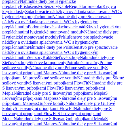
preplachy
Náhradné diely pre Hygienické
preplachy
Príslušenstvo
Senzory
Káble
Regulátor prietoku
Kryty a
krycie dosky
Splachovacie nádržky a ovládania splachovania WC s
hygienickým prepláchnutím
Náhradné diely pre Splachovacie
nádržky a ovládania splachovania WC s hygienickým
prepláchnutím
Podomietkové splachovacie nádržky s hygienickým
prepláchnutím
Hygienické montované moduly
Náhradné diely pre
Hygienické montované moduly
Príslušenstvo pre splachovacie
nádržky a ovládania splachovania WC s hygienickým
prepláchnutím
Náhradné diely pre Príslušenstvo pre splachovacie
nádržky a ovládania splachovania WC s hygienickým
prepláchnutím
Senzory
Káble
Sieťové zdroje
Náhradné diely pre
Sieťové zdroje
Sieťové komponenty
Potrubné armatúry
Priame
sedlové ventily
Náhradné diely pre Priame sedlové ventily
S
lisovanými prípojkami Mapress
Náhradné diely pre S lisovanými
prípojkami Mapress
Šikmé sedlové ventily
Náhradné diely pre Šikmé
sedlové ventily
S lisovanými prípojkami FlowFit
Náhradné diely pre
S lisovanými prípojkami FlowFit
S lisovanými prípojkami
Mepla
Náhradné diely pre S lisovanými prípojkami Mepla
S
lisovanými prípojkami Mapress
Náhradné diely pre S lisovanými
prípojkami Mapress
Guľové kohúty
Náhradné diely pre Guľové
kohúty
S lisovanými prípojkami FlowFit
Náhradné diely pre S
lisovanými prípojkami FlowFit
S lisovanými prípojkami
Mepla
Náhradné diely pre S lisovanými prípojkami Mepla
S
lisovanými prípojkami Mapress
Náhradné diely pre S lisovanými