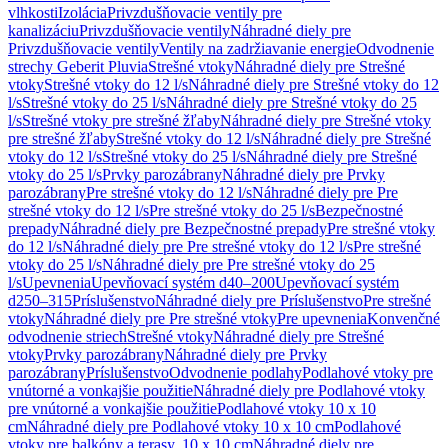
vlhkosti
Izolácia
Privzdušňovacie ventily pre
kanalizáciu
Privzdušňovacie ventily
Náhradné diely pre
Privzdušňovacie ventily
Ventily na zadržiavanie energie
Odvodnenie
strechy Geberit Pluvia
Strešné vtoky
Náhradné diely pre Strešné
vtoky
Strešné vtoky do 12 l/s
Náhradné diely pre Strešné vtoky do 12
l/s
Strešné vtoky do 25 l/s
Náhradné diely pre Strešné vtoky do 25
l/s
Strešné vtoky pre strešné žľaby
Náhradné diely pre Strešné vtoky
pre strešné žľaby
Strešné vtoky do 12 l/s
Náhradné diely pre Strešné
vtoky do 12 l/s
Strešné vtoky do 25 l/s
Náhradné diely pre Strešné
vtoky do 25 l/s
Prvky parozábrany
Náhradné diely pre Prvky
parozábrany
Pre strešné vtoky do 12 l/s
Náhradné diely pre Pre
strešné vtoky do 12 l/s
Pre strešné vtoky do 25 l/s
Bezpečnostné
prepady
Náhradné diely pre Bezpečnostné prepady
Pre strešné vtoky
do 12 l/s
Náhradné diely pre Pre strešné vtoky do 12 l/s
Pre strešné
vtoky do 25 l/s
Náhradné diely pre Pre strešné vtoky do 25
l/s
Upevnenia
Upevňovací systém d40–200
Upevňovací systém
d250–315
Príslušenstvo
Náhradné diely pre Príslušenstvo
Pre strešné
vtoky
Náhradné diely pre Pre strešné vtoky
Pre upevnenia
Konvenčné
odvodnenie striech
Strešné vtoky
Náhradné diely pre Strešné
vtoky
Prvky parozábrany
Náhradné diely pre Prvky
parozábrany
Príslušenstvo
Odvodnenie podlahy
Podlahové vtoky pre
vnútorné a vonkajšie použitie
Náhradné diely pre Podlahové vtoky
pre vnútorné a vonkajšie použitie
Podlahové vtoky 10 x 10
cm
Náhradné diely pre Podlahové vtoky 10 x 10 cm
Podlahové
vtoky pre balkóny a terasy, 10 x 10 cm
Náhradné diely pre