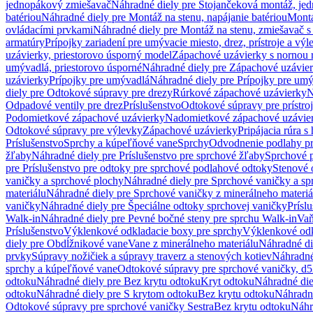
jednopákový zmiešavač
Náhradné diely pre Stojančeková montáž, je
batériou
Náhradné diely pre Montáž na stenu, napájanie batériou
Montá
ovládacími prvkami
Náhradné diely pre Montáž na stenu, zmiešavač 
armatúry
Prípojky zariadení pre umývacie miesto, drez, prístroje a výl
uzávierky, priestorovo úsporný model
Zápachové uzávierky s nornou 
umývadlá, priestorovo úsporné
Náhradné diely pre Zápachové uzávier
uzávierky
Prípojky pre umývadlá
Náhradné diely pre Prípojky pre um
diely pre Odtokové súpravy pre drezy
Rúrkové zápachové uzávierky
N
Odpadové ventily pre drez
Príslušenstvo
Odtokové súpravy pre prístro
Podomietkové zápachové uzávierky
Nadomietkové zápachové uzávie
Odtokové súpravy pre výlevky
Zápachové uzávierky
Pripájacia rúra s
Príslušenstvo
Sprchy a kúpeľňové vane
Sprchy
Odvodnenie podlahy pr
žľaby
Náhradné diely pre Príslušenstvo pre sprchové žľaby
Sprchové 
pre Príslušenstvo pre odtoky pre sprchové podlahové odtoky
Stenové 
vaničky a sprchové plochy
Náhradné diely pre Sprchové vaničky a sp
materiálu
Náhradné diely pre Sprchové vaničky z minerálneho materiá
vaničky
Náhradné diely pre Špeciálne odtoky sprchovej vaničky
Prísl
Walk-in
Náhradné diely pre Pevné bočné steny pre sprchu Walk-in
Vaň
Príslušenstvo
Výklenkové odkladacie boxy pre sprchy
Výklenkové odk
diely pre Obdĺžnikové vane
Vane z minerálneho materiálu
Náhradné di
prvky
Súpravy nožičiek a súpravy traverz a stenových kotiev
Náhradné 
sprchy a kúpeľňové vane
Odtokové súpravy pre sprchové vaničky, d
odtoku
Náhradné diely pre Bez krytu odtoku
Kryt odtoku
Náhradné die
odtoku
Náhradné diely pre S krytom odtoku
Bez krytu odtoku
Náhradné
Odtokové súpravy pre sprchové vaničky Sestra
Bez krytu odtoku
Náhr