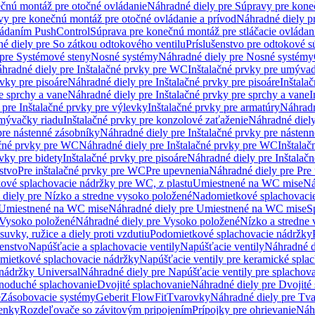
čnú montáž pre otočné ovládanie
Náhradné diely pre Súpravy pre kone
vy pre konečnú montáž pre otočné ovládanie a prívod
Náhradné diely p
vládaním PushControl
Súprava pre konečnú montáž pre stláčacie ovládan
é diely pre So zátkou odtokového ventilu
Príslušenstvo pre odtokové s
pre Systémové steny
Nosné systémy
Náhradné diely pre Nosné systémy
hradné diely pre Inštalačné prvky pre WC
Inštalačné prvky pre umývad
rvky pre pisoáre
Náhradné diely pre Inštalačné prvky pre pisoáre
Inštala
e sprchy a vane
Náhradné diely pre Inštalačné prvky pre sprchy a vane
I
 pre Inštalačné prvky pre výlevky
Inštalačné prvky pre armatúry
Náhradn
umývačky riadu
Inštalačné prvky pre konzolové zaťaženie
Náhradné diely
pre nástenné zásobníky
Náhradné diely pre Inštalačné prvky pre násten
ačné prvky pre WC
Náhradné diely pre Inštalačné prvky pre WC
Inštala
vky pre bidety
Inštalačné prvky pre pisoáre
Náhradné diely pre Inštalačn
stvo
Pre inštalačné prvky pre WC
Pre upevnenia
Náhradné diely pre Pre
ové splachovacie nádržky pre WC, z plastu
Umiestnené na WC mise
Ná
diely pre Nízko a stredne vysoko položené
Nadomietkové splachovacie
Umiestnené na WC mise
Náhradné diely pre Umiestnené na WC mise
S
Vysoko položené
Náhradné diely pre Vysoko položené
Nízko a stredne
suvky, ružice a diely proti vzdutiu
Podomietkové splachovacie nádržky
šenstvo
Napúšťacie a splachovacie ventily
Napúšťacie ventily
Náhradné d
omietkové splachovacie nádržky
Napúšťacie ventily pre keramické spla
 nádržky Universal
Náhradné diely pre Napúšťacie ventily pre splachov
dnoduché splachovanie
Dvojité splachovanie
Náhradné diely pre Dvojité
e
Zásobovacie systémy
Geberit FlowFit
Tvarovky
Náhradné diely pre Tv
tenky
Rozdeľovače so závitovým pripojením
Prípojky pre ohrievanie
Náhr