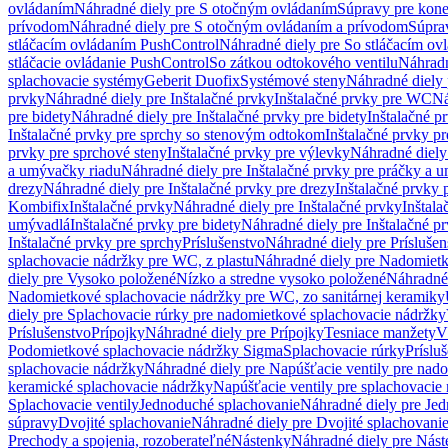
ovládaním
Náhradné diely pre S otočným ovládaním
Súpravy pre kone
prívodom
Náhradné diely pre S otočným ovládaním a prívodom
Súpra
stláčacím ovládaním PushControl
Náhradné diely pre So stláčacím o
stláčacie ovládanie PushControl
So zátkou odtokového ventilu
Náhradn
splachovacie systémy
Geberit Duofix
Systémové steny
Náhradné diely 
prvky
Náhradné diely pre Inštalačné prvky
Inštalačné prvky pre WC
Ná
pre bidety
Náhradné diely pre Inštalačné prvky pre bidety
Inštalačné p
Inštalačné prvky pre sprchy so stenovým odtokom
Inštalačné prvky pr
prvky pre sprchové steny
Inštalačné prvky pre výlevky
Náhradné diely
a umývačky riadu
Náhradné diely pre Inštalačné prvky pre práčky a 
drezy
Náhradné diely pre Inštalačné prvky pre drezy
Inštalačné prvky 
Kombifix
Inštalačné prvky
Náhradné diely pre Inštalačné prvky
Inštal
umývadlá
Inštalačné prvky pre bidety
Náhradné diely pre Inštalačné pr
Inštalačné prvky pre sprchy
Príslušenstvo
Náhradné diely pre Príslušen
splachovacie nádržky pre WC, z plastu
Náhradné diely pre Nadomietk
diely pre Vysoko položené
Nízko a stredne vysoko položené
Náhradné 
Nadomietkové splachovacie nádržky pre WC, zo sanitárnej keramiky
diely pre Splachovacie rúrky pre nadomietkové splachovacie nádržky
Príslušenstvo
Prípojky
Náhradné diely pre Prípojky
Tesniace manžety
V
Podomietkové splachovacie nádržky Sigma
Splachovacie rúrky
Príslu
splachovacie nádržky
Náhradné diely pre Napúšťacie ventily pre nad
keramické splachovacie nádržky
Napúšťacie ventily pre splachovacie
Splachovacie ventily
Jednoduché splachovanie
Náhradné diely pre Je
súpravy
Dvojité splachovanie
Náhradné diely pre Dvojité splachovani
Prechody a spojenia, rozoberateľné
Nástenky
Náhradné diely pre Nás