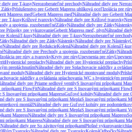
 diely pre T-kusy
Nerozoberateľné prechody
Náhradné diely pre Neroz
e Zátky
Príslušenstvo pre Geberit Mapress uhlíková oceľ
Izolácia pre rúr
erit Mapress meď
Geberit Mapress meď
Náhradné diely pre Geberit Ma
 pre T-kusy
Krížové tvarovky
Náhradné diely pre Krížové tvarovky
Ner
ody a spojenia, rozoberateľné
Zátky
Náhradné diely pre Zátky
Nástenk
pre Prípojky pre vykurovanie
Geberit Mapress meď, plyn
Náhradné diel
pre Kolená
T-kusy
Náhradné diely pre T-kusy
Nerozoberateľné prechod
Zátky
Náhradné diely pre Zátky
Nástenky
Náhradné diely pre Nástenky
G
ie
Náhradné diely pre Redukcie
Kolená
Náhradné diely pre Kolená
T-kus
né
Náhradné diely pre Prechody a spojenia, rozoberateľné
Zátky
Náhradn
Izolácia pre rúry a tvarovky
Kryty pre rúry
Upevnenia pre rúry
Upevneni
rit
Hygienické preplachy
Náhradné diely pre Hygienické preplachy
Prís
ckým prepláchnutím
Náhradné diely pre Splachovacie nádržky a ovláda
ované moduly
Náhradné diely pre Hygienické montované moduly
Prísl
plachovacie nádržky a ovládania splachovania WC s hygienickým prepl
áhradné diely pre Priame sedlové ventily
S lisovanými prípojkami Map
 prípojkami FlowFit
Náhradné diely pre S lisovanými prípojkami FlowF
e S lisovanými prípojkami Mapress
Guľové kohúty
Náhradné diely pre
né diely pre S lisovanými prípojkami Mepla
S lisovanými prípojkami M
omietkovú montáž
Náhradné diely pre Guľové kohúty pre podomietkov
né diely pre S lisovanými prípojkami Mepla
S lisovanými prípojkami V
ojkami Mapress
Náhradné diely pre S lisovanými prípojkami Mapress
So
ými prípojkami Mapress
Náhradné diely pre S lisovanými prípojkami Ma
i
Náhradné diely pre So závitovými prípojkami
Plošné vykurovanie/chla
20
Rúry
Tvarovky
Náhradné diely pre Tvarovky
Kolená
Odbočky
Náhradn