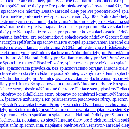
e tlačidlá
Náhradné diely pre Ovládacie tlačidlá
Pre podomietkové spla
y Omega
Náhradné diely pre Pre podomietkové splachovacie nádržky O
 splachovacie nádržky Delta
Náhradné diely pre Pre podomietkové spla
 Twinline
Pre podomietkové splachovacie nádržky 300T
Náhradné diely
lektronickým spúšťaním splachovania
Náhradné diely pre Ovládania s
cm
Náhradné diely pre Na napájanie zo siete, pre podomietkové splacho
diely pre Na napájanie zo siete, pre podomietkové splachovacie nádr
apájanie batériou, pre podomietkové splachovacie nádržky Geberit Sig
matickým spúšťaním splachovania
Pre dvojité splachovanie
Náhradné die
enstvo pre ovládania splachovania WC
Náhradné diely pre Príslušenstv
 elektronickým spúšťaním splachovania
Náhradné diely pre Pre ovláda
oduly pre WC
Náhradné diely pre Sanitárne moduly pre WC
Pre záves
vo
Spotrebný materiál
Pisoáre
Pisoáre, splachovacia prevádzka, so splac
áre, splachovacia prevádzka, bez splachovacieho okraja
Náhradné diely 
chové alebo skryté ovládanie pisoára
S integrovaným ovládaním splach
ov
Náhradné diely pre Pre integrované ovládanie splachovania pisoárov
P
iely pre Rimless
So splachovacím okrajom
Náhradné diely pre So spla
eliace steny pisoárov
Náhradné diely pre Deliace steny pisoárov
Deliac
 pisoárov zo skla
Deliace steny pisoárov zo sanitárnej keramiky
Náhradné
v
Zápachové uzávierky a ich príslušenstvo
Splachovacie rúrky, splachov
ly
Rozdeľovač splachovania
Prípojky zariadení
Ovládania splachovania 
ely pre S elektronickým spúšťaním splachovania, napájanie zo siete
S e
u
S pneumatickým spúšťaním splachovania
Náhradné diely pre S pneum
achovania, napájanie zo siete
Náhradné diely pre S elektronickým spúš
spúšťaním splachovania, napájanie batériou
Príslušenstvo
Náhradné diely