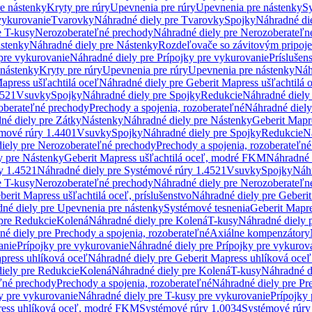
re nástenky
Kryty pre rúry
Upevnenia pre rúry
Upevnenia pre nástenky
Sy
vykurovanie
Tvarovky
Náhradné diely pre Tvarovky
Spojky
Náhradné di
e T-kusy
Nerozoberateľné prechody
Náhradné diely pre Nerozoberateľn
stenky
Náhradné diely pre Nástenky
Rozdeľovače so závitovým pripoj
pre vykurovanie
Náhradné diely pre Prípojky pre vykurovanie
Príslušen
 nástenky
Kryty pre rúry
Upevnenia pre rúry
Upevnenia pre nástenky
Náh
apress ušľachtilá oceľ
Náhradné diely pre Geberit Mapress ušľachtilá 
4521
Vsuvky
Spojky
Náhradné diely pre Spojky
Redukcie
Náhradné diely
oberateľné prechody
Prechody a spojenia, rozoberateľné
Náhradné diely
né diely pre Zátky
Nástenky
Náhradné diely pre Nástenky
Geberit Mapre
émové rúry 1.4401
Vsuvky
Spojky
Náhradné diely pre Spojky
Redukcie
N
iely pre Nerozoberateľné prechody
Prechody a spojenia, rozoberateľné
y pre Nástenky
Geberit Mapress ušľachtilá oceľ, modré FKM
Náhradné 
y 1.4521
Náhradné diely pre Systémové rúry 1.4521
Vsuvky
Spojky
Náhr
e T-kusy
Nerozoberateľné prechody
Náhradné diely pre Nerozoberateľn
berit Mapress ušľachtilá oceľ, príslušenstvo
Náhradné diely pre Geberit
né diely pre Upevnenia pre nástenky
Systémové tesnenia
Geberit Mapr
pre Redukcie
Kolená
Náhradné diely pre Kolená
T-kusy
Náhradné diely 
é diely pre Prechody a spojenia, rozoberateľné
Axiálne kompenzátory
anie
Prípojky pre vykurovanie
Náhradné diely pre Prípojky pre vykurov
press uhlíková oceľ
Náhradné diely pre Geberit Mapress uhlíková oceľ
iely pre Redukcie
Kolená
Náhradné diely pre Kolená
T-kusy
Náhradné d
ľné prechody
Prechody a spojenia, rozoberateľné
Náhradné diely pre Pr
y pre vykurovanie
Náhradné diely pre T-kusy pre vykurovanie
Prípojky
ress uhlíková oceľ, modré FKM
Systémové rúry 1.0034
Systémové rúry