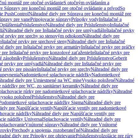
čnú montáž pre otočné ovládanie
S otočným ovládaním a
re Súpravy pre konečnú montáž pre otočné ovládanie a prívod
So
ie PushControl
Náhradné diely pre Súprava pre konečnú montáž pre
úpravy pre vane
Pripojovacie súpravy
Prípojky vody
Inštalačné a
Opláštenia
Príslušenstvo
Náhradné diely pre Príslušenstvo
Inštalačné
lá
Náhradné diely pre Inštalačné prvky pre umývadlá
Inštalačné prvky
čné prvky pre sprchy so stenovým odtokom
Náhradné diely pre
nštalačné prvky pre sprchové steny
Náhradné diely pre Inštalačné
é diely pre Inštalačné prvky pre armatúry
Inštalačné prvky pre práčky
 pre Inštalačné prvky pre konzolové zaťaženie
Inštalačné prvky pre
né zásobníky
Príslušenstvo
Náhradné diely pre Príslušenstvo
Geberit
čné prvky pre umývadlá
Náhradné diely pre Inštalačné prvky pre
é prvky pre pisoáre
Inštalačné prvky pre sprchy
Náhradné diely pre
 upevnenia
Nadomietkové splachovacie nádržky
Nadomietkové
hradné diely pre Umiestnené na WC mise
Vysoko položené
Náhradné
 nádržky pre WC, zo sanitárnej keramiky
Náhradné diely pre
plachovacie rúrky pre nadomietkové splachovacie nádržky
Náhradné
 vysoko položené
Príslušenstvo
Náhradné diely pre
Podomietkové splachovacie nádržky Sigma
Náhradné diely pre
iely pre Napúšťacie ventily
Napúšťacie ventily pre nadomietkové
chovacie nádržky
Náhradné diely pre Napúšťacie ventily pre
acie nádržky Universal
Splachovacie ventily
Náhradné diely pre
 splachovanie
Vnútorné súpravy
Náhradné diely pre Vnútorné
arovky
Prechody a spojenia, rozoberateľné
Náhradné diely pre
adné diely pre Prípojky pre ohrievanie
Príslušenstvo
Izolácie pre rúry