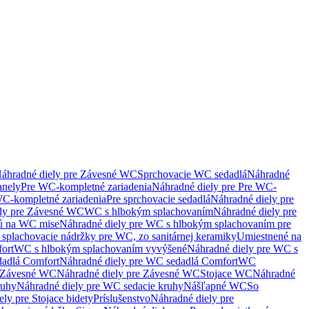
áhradné diely pre Závesné WC
Sprchovacie WC sedadlá
Náhradné
anely
Pre WC-kompletné zariadenia
Náhradné diely pre Pre WC-
C-kompletné zariadenia
Pre sprchovacie sedadlá
Náhradné diely pre
ely pre Závesné WC
WC s hlbokým splachovaním
Náhradné diely pre
nú na WC mise
Náhradné diely pre WC s hlbokým splachovaním pre
splachovacie nádržky pre WC, zo sanitárnej keramiky
Umiestnené na
ort
WC s hlbokým splachovaním vyvýšené
Náhradné diely pre WC s
adlá Comfort
Náhradné diely pre WC sedadlá Comfort
WC
Závesné WC
Náhradné diely pre Závesné WC
Stojace WC
Náhradné
ruhy
Náhradné diely pre WC sedacie kruhy
Nášľapné WC
So
ly pre Stojace bidety
Príslušenstvo
Náhradné diely pre