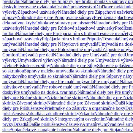
prestavbu
Náhradné diely pre Súpravy pre hrubú montáž a súpravy pr
dosky
Integrované ovládania
Ostatné príslušenstvo
Diaľkové ovládanie
výlevky
Zápachové uzávierky
Náhradné diely pre Zápachové uzávier
súpravy
Náhradné diely pre Pripojovacie súpravy
Predĺženia splachov
dekoratívne kryty
Odtokové súpravy pre pisoáre
Náhradné diely pre O
uzávierky
Náhradné diely pre Rúrkové zápachové uzávierky
Predĺženi
hrdlom
Náhradné diely pre Pripájacia rúra s hrdlom
Tesniace manžety
O
zápachové uzávierky
Pripájacia rúra s hrdlom
Prípojky
Tesnenia
Umývac
umývadlá
Náhradné diely pre Nábytkové umývadlá
Umývadlá na dos
umývadlá
Náhradné diely pre Polozápustné umývadlá
Zápustné umýva
Comfort
Umývadlá pre deti
Náhradné diely pre Umývadlá pre deti
Umý
výlevky
Umývadlové výlevky
Náhradné diely pre Umývadlové výlev
učebne
Príslušenstvo
Stĺpy
Náhradné diely pre Stĺpy
Stĺpovité oplášteni
so skrinkou
Súpravy malého umývadla so skrinkou
Náhradné diely pr
nábytkového umývadla so skrinkou
Náhradné diely pre Súpravy náby
umývadlá
Náhradné diely pre Pre malé umývadlá
Pre umývadlá
Náhrad
nábytkové umývadlá
Pre rohové malé umývadlá
Náhradné diely pre P
dosky
Pre umývadlo na dosku, tvar misy
Náhradné diely pre Pre umýva
diely pre Bočné skrinky
Nízke bočné skrinky
Náhradné diely pre Nízk
skrinky
Závesné skrinky
Náhradné diely pre Závesné skrinky
Ďalší kú
diely pre Príslušenstvo
Priehradky do zásuvky a organizačné boxy
Drži
príslušenstvo
Zrkadlá a zrkadlové skrinky
Zrkadlo
Náhradné diely pre 
diely pre Zrkadlové skrinky
S integrovaným osvetlením
Náhradné diel
prvky
Držadlá
Ďalšie príslušenstvo
Zásuvky
Armatúry
Umývadlové arm
siete
Stojančekové, napájanie batériou
Náhradné diely pre Stojančekové