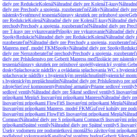
diely pre Redukcie
Kolená
Náhradné diely pre Kolená
T-kusy
Náhradné
diely pre Prechody a spojenia, rozoberateľné
Zátky
Náhradné diely pr
nástenky
Systémové tesnenia
Súpravy skrutiek pre prírubové spoje
Geb
pre Redukcie
Kolená
Náhradné diely pre Kolená
T-kusy
Náhradné diely
prechody
Prechody a spojenia, rozoberateľné
Náhradné diely pre Prech
pre T-kusy pre vykurovanie
Prípojky pre vykurovanie
Náhradné diely 
Spojky
Redukcie
Náhradné diely pre Redukcie
Kolená
Náhradné diely 
rozoberateľné
Náhradné diely pre Prechody a spojenia, rozoberateľné
Mapress meď, modré FKM
Spojky
Náhradné diely pre Spojky
Redukc
diely pre Nerozoberateľné prechody
Prechody a spojenia, rozoberateľ
diely pre Príslušenstvo pre Geberit Mapress meď
Izolácie pre nástenky
tesnenia
Súpravy skrutiek pre prírubové spoje
Hygienický systém Gebe
dosky
Splachovacie nádržky a ovládania splachovania WC s hygieni
splachovacie nádržky s hygienickým prepláchnutím
Hygienické mont
s hygienickým prepláchnutím
Náhradné diely pre Príslušenstvo pre s
zdroje
Sieťové komponenty
Potrubné armatúry
Priame sedlové ventily
N
sedlové ventily
Náhradné diely pre Šikmé sedlové ventily
S lisovanými
prípojkami Mepla
S lisovanými prípojkami Mapress
Náhradné diely pr
lisovanými prípojkami FlowFit
S lisovanými prípojkami Mepla
Náhrad
lisovanými prípojkami Mapress, modré FKM
Guľové kohúty pre pod
lisovanými prípojkami FlowFit
S lisovanými prípojkami Mepla
Náhrad
Compact
Náhradné diely pre S prípojkami Compact
S lisovanými príp
prípojkami
Spätné ventily
Náhradné diely pre Spätné ventily
S lisovan
Úseky vodomeru pre podomietkovú montáž
So závitovými prípojkam
podlahové vykurovanie
Kanalizačné systémy budov
Geberit Silent-db