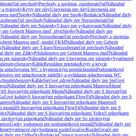
oberateľné prechody
Prechody a spojenia, rozoberateľné
Náhradné
y a tvarovky
Kryty pre rúry
Upevnenia pre rúry
Upevnenia pre
press meď
Spojky
Náhradné diely pre Spojky
Redukcie
Náhradné diely
ozoberateľné prechody
Náhradné diely pre Nerozoberateľné
y
Náhradné diely pre Nástenky
T-kusy pre vykurovanie
Náhradné diely
y pre Geberit Mapress meď, plyn
Spojky
Náhradné diely pre
y
Náhradné diely pre Nerozoberateľné prechody
Prechody a spojenia,
eberit Mapress meď, modré FKM
Náhradné diely pre Geberit
y
Náhradné diely pre T-kusy
Nerozoberateľné prechody
Náhradné
é diely pre Zátky
Príslušenstvo pre Geberit Mapress meď
Náhradné
a pre nástenky
Náhradné diely pre Upevnenia pre nástenky
Systémové
lušenstvo
Senzory
Káble
Regulátor prietoku
Kryty a krycie
nia splachovania WC s hygienickým prepláchnutím
Podomietkové
ušenstvo pre splachovacie nádržky a ovládania splachovania WC
áchnutím
Senzory
Káble
Sieťové zdroje
Náhradné diely pre Sieťové
ress
Náhradné diely pre S lisovanými prípojkami Mapress
Šikmé
it
S lisovanými prípojkami Mepla
Náhradné diely pre S lisovanými
 Guľové kohúty
S lisovanými prípojkami FlowFit
Náhradné diely pre S
apress
Náhradné diely pre S lisovanými prípojkami Mapress
S
ú montáž
S lisovanými prípojkami FlowFit
Náhradné diely pre S
olex
Náhradné diely pre S lisovanými prípojkami Volex
S prípojkami
 závitovými prípojkami
Náhradné diely pre So závitovými
press
Úseky vodomeru pre podomietkovú montáž
Náhradné diely pre
denie
Systémové rúry
Sortiment rozdeľovačov
Rozdeľovače pre
é diely pre Odbočky
Redukcie
Čistiace tvarovky
Náhradné diely pre