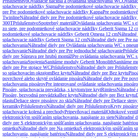
Príslušenstvo
Ovládacie tlačidlá a ovládania splachovania WC
Ovládaci
splachovacie nádržky Sigma
Pre podomietkové splachovacie nádržk
pre Pre podomietkové splachovacie nádržky Kappa
Pre podomietkové
Twinline
Náhradné diely pre Pre podomietkové splachovacie nádržky
300T
Príslušenstvo
Spotrebný materiál
Ovládania splachovania WC s e
zo siete, pre podomietkové splachovacie nádržky Geberit Sigma 12 
podomietkové splachovacie nádržky Geberit Omega 12 cm
Náhradné 
splachovacie nádržky Geberit Sigma 12 cm
Náhradné diely pre Pre n
splachovania
Náhradné diely pre Ovládania splachovania WC s pneu
splachovanie
Náhradné diely pre Pre jednoduché splachovanie
Prísluš
diely pre Súprava pre hrubú montáž
Pre ovládania splachovania WC s
splachovania
Spojenia
Sanitárne moduly Geberit Monolith
Sanitárne m
diely pre Pre stojace WC
Príslušenstvo
Náhradné diely pre Príslušenst
so splachovacím okrajom
Bez krytu
Náhradné diely pre Bez krytu
Piso
povrchové alebo skryté ovládanie pisoára
Náhradné diely pre Pre povr
splachovania pisoárov
Pre integrované ovládanie splachovania pisoár
Pisoáre, splachovacia prevádzka, s krytom/pre kryt
Rimless
Náhradné d
Pisoáre, bezvodná prevádzka
Bez krytu
Náhradné diely pre Bez krytu
D
plastu
Deliace steny pisoárov zo skla
Náhradné diely pre Deliace steny
keramiky
Príslušenstvo
Náhradné diely pre Príslušenstvo
Kryty pisoáro
splachovacie kolená a prechody
Pripevňovací materiál
Odtokové venti
elektronickým spúšťaním splachovania, napájanie zo siete
Náhradné di
diely pre S elektronickým spúšťaním splachovania, napájanie batério
omietku
Náhradné diely pre Na omietku
S elektronickým spúšťaním spl
splachovania, napájanie batériou
Náhradné diely pre S elektronickým 