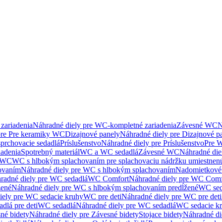
zariadenia
Náhradné diely pre WC-kompletné zariadenia
Závesné WC
N
pre Pre keramiky WC
Dizajnové panely
Náhradné diely pre Dizajnové p
sprchovacie sedadlá
Príslušenstvo
Náhradné diely pre Príslušenstvo
Pre W
iadenia
Spotrebný materiál
WC a WC sedadlá
Závesné WC
Náhradné di
e WC
WC s hlbokým splachovaním pre splachovaciu nádržku umiestne
ovaním
Náhradné diely pre WC s hlbokým splachovaním
Nadomietkové 
radné diely pre WC sedadlá
WC Comfort
Náhradné diely pre WC Comf
žené
Náhradné diely pre WC s hlbokým splachovaním predĺžené
WC sed
iely pre WC sedacie kruhy
WC pre deti
Náhradné diely pre WC pre deti
dlá pre deti
WC sedadlá
Náhradné diely pre WC sedadlá
WC sedacie k
né bidety
Náhradné diely pre Závesné bidety
Stojace bidety
Náhradné die