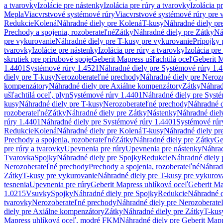
a tvarovky
Izolácie pre nástenky
Izolácia pre rúry a tvarovky
Izolácia p
Mepla
Viacvrstvové systémové rúry
Viacvrstvové systémové rúry pre 
Redukcie
Kolená
Náhradné diely pre Kolená
T-kusy
Náhradné diely pr
Prechody a spojenia, rozoberateľné
Zátky
Náhradné diely pre Zátky
Ná
pre vykurovanie
Náhradné diely pre T-kusy pre vykurovanie
Prípojky 
tvarovky
Izolácie pre nástenky
Izolácia pre rúry a tvarovky
Izolácia pre
skrutiek pre prírubové spoje
Geberit Mapress ušľachtilá oceľ
Geberit M
1.4401
Systémové rúry 1.4521
Náhradné diely pre Systémové rúry 1.
diely pre T-kusy
Nerozoberateľné prechody
Náhradné diely pre Neroz
kompenzátory
Náhradné diely pre Axiálne kompenzátory
Zátky
Náhrad
ušľachtilá oceľ, plyn
Systémové rúry 1.4401
Náhradné diely pre Syst
kusy
Náhradné diely pre T-kusy
Nerozoberateľné prechody
Náhradné d
rozoberateľné
Zátky
Náhradné diely pre Zátky
Nástenky
Náhradné diel
rúry 1.4401
Náhradné diely pre Systémové rúry 1.4401
Systémové rúr
Redukcie
Kolená
Náhradné diely pre Kolená
T-kusy
Náhradné diely pr
Prechody a spojenia, rozoberateľné
Zátky
Náhradné diely pre Zátky
Ge
pre rúry a tvarovky
Upevnenia pre rúry
Upevnenia pre nástenky
Náhrad
Tvarovka
Spojky
Náhradné diely pre Spojky
Redukcie
Náhradné diely 
Nerozoberateľné prechody
Prechody a spojenia, rozoberateľné
Náhradn
Zátky
T-kusy pre vykurovanie
Náhradné diely pre T-kusy pre vykurov
tesnenia
Upevnenia pre rúry
Geberit Mapress uhlíková oceľ
Geberit Ma
1.0215
Vsuvky
Spojky
Náhradné diely pre Spojky
Redukcie
Náhradné d
tvarovky
Nerozoberateľné prechody
Náhradné diely pre Nerozoberate
diely pre Axiálne kompenzátory
Zátky
Náhradné diely pre Zátky
T-kus
Mapress uhlíková oceľ, modré FKM
Náhradné diely pre Geberit Map