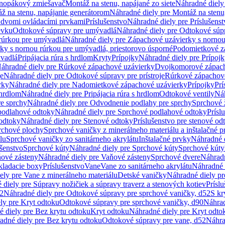
dnopákový zmiešavač
Montáž na stenu, napájané zo siete
Náhradné diely 
ž na stenu, napájanie generátorom
Náhradné diely pre Montáž na stenu
s dvomi ovládacími prvkami
Príslušenstvo
Náhradné diely pre Príslušenst
evku
Odtokové súpravy pre umývadlá
Náhradné diely pre Odtokové súp
rúrkou pre umývadlá
Náhradné diely pre Zápachové uzávierky s norno
ky s nornou rúrkou pre umývadlá, priestorovo úsporné
Podomietkové z
ývadlá
Pripájacia rúra s hrdlom
Kryty
Prípojky
Náhradné diely pre Prípoj
áhradné diely pre Rúrkové zápachové uzávierky
Dvojkomorové zápach
je
Náhradné diely pre Odtokové súpravy pre prístroje
Rúrkové zápachov
rky
Náhradné diely pre Nadomietkové zápachové uzávierky
Prípojky
Prí
 hrdlom
Náhradné diely pre Pripájacia rúra s hrdlom
Odtokové ventily
Náh
e sprchy
Náhradné diely pre Odvodnenie podlahy pre sprchy
Sprchové 
podlahové odtoky
Náhradné diely pre Sprchové podlahové odtoky
Prísl
odtoky
Náhradné diely pre Stenové odtoky
Príslušenstvo pre stenové od
rchové plochy
Sprchové vaničky z minerálneho materiálu a inštalačné 
lu
Sprchové vaničky zo sanitárneho akrylátu
Inštalačné prvky
Náhradné d
ušenstvo
Sprchové kúty
Náhradné diely pre Sprchové kúty
Sprchové kúty
ové zásteny
Náhradné diely pre Vaňové zásteny
Sprchové dvere
Náhradn
ladacie boxy
Príslušenstvo
Vane
Vane zo sanitárneho akrylátu
Náhradné d
ely pre Vane z minerálneho materiálu
Detské vaničky
Náhradné diely pr
diely pre Súpravy nožičiek a súpravy traverz a stenových kotiev
Prísl
52
Náhradné diely pre Odtokové súpravy pre sprchové vaničky, d52
S kr
ly pre Kryt odtoku
Odtokové súpravy pre sprchové vaničky, d90
Náhrad
 diely pre Bez krytu odtoku
Kryt odtoku
Náhradné diely pre Kryt odto
adné diely pre Bez krytu odtoku
Odtokové súpravy pre vane, d52
Náhra