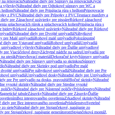
 na renováciu
Náhradné diely pre Súpravy na renováciu
Krycie
a výlevky
Náhradné diely pre Odtokové súpravy pre WC a
 s hrdlom
Náhradné diely pre Pripájacia rúra s hrdlom
Pripojovacie
ojky z PVC
Náhradné diely pre Prípojky z PVC
Tesniace manžety a
diely pre Zápachové uzávierky pre pisoáre
Rúrkové zápachové
enia splachovacích rúrok a splachovacích kolien
Pripájacia rúra s
e bidety
Rúrkové zápachové uzávierky
Náhradné diely pre Rúrkové
umývadlá
Náhradné diely pre Dvojité umývadlá
Nábytkové
ly pre Malé umývadlá
Rohové malé umývadlo
Polozápustné
é diely pre Vstavané umývadlá
Rohové umývadlá
Umývadlá
e umývadlové výlevky
Náhradné diely pre Ďalšie umývadlové
ly pre Viacúčelové drezy
Záchytné nádrže na sadru
Umývadlá pre
 na uterák
Pripevňovací materiál
Dekoračné kryty
Súpravy umývadla
Náhradné diely pre Súpravy umývadla so skrinkou
Súpravy
dlo
Náhradné diely pre Skrinky pod umývadlo
Pre malé
 dvojité umývadlá
Pre nábytkové umývadlá
Náhradné diely pre Pre
rohové umývadlá
Umývadlové dosky
Náhradné diely pre Umývadlové
ely pre Pre umývadlo na dosku, pravouhlé
Bočné skrinky
Náhradné
dne vysoké skrinky
Náhradné diely pre Stredne vysoké
 poličky
Náhradné diely pre Nástenné poličky
Príslušenstvo
Náhradné
agnetické tabule
Zásuvky
Náhradné diely pre Zásuvky
Ďalšie
osvetlením
Bez integrovaného osvetlenia
Zrkadlové skrinky
Náhradné
 diely pre Bez integrovaného osvetlenia
Príslušenstvo
Svetelné
 zo siete
Náhradné diely pre Stojančekové, napájanie zo
ly pre Stojančekové, napájanie generátorom
Stojančeková montáž,