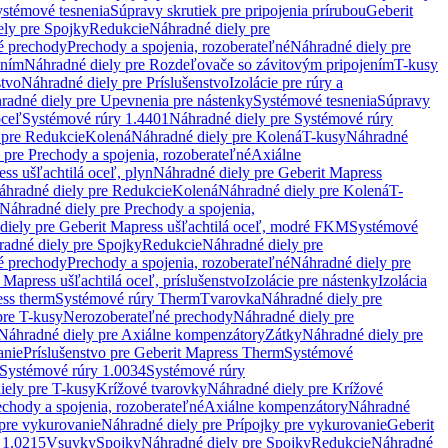
stémové tesnenia
Súpravy skrutiek pre pripojenia prírubou
Geberit
ely pre Spojky
Redukcie
Náhradné diely pre
é prechody
Prechody a spojenia, rozoberateľné
Náhradné diely pre
ením
Náhradné diely pre Rozdeľovače so závitovým pripojením
T-kusy
stvo
Náhradné diely pre Príslušenstvo
Izolácie pre rúry a
radné diely pre Upevnenia pre nástenky
Systémové tesnenia
Súpravy
oceľ
Systémové rúry 1.4401
Náhradné diely pre Systémové rúry
 pre Redukcie
Kolená
Náhradné diely pre Kolená
T-kusy
Náhradné
 pre Prechody a spojenia, rozoberateľné
Axiálne
ss ušľachtilá oceľ, plyn
Náhradné diely pre Geberit Mapress
áhradné diely pre Redukcie
Kolená
Náhradné diely pre Kolená
T-
Náhradné diely pre Prechody a spojenia,
diely pre Geberit Mapress ušľachtilá oceľ, modré FKM
Systémové
adné diely pre Spojky
Redukcie
Náhradné diely pre
é prechody
Prechody a spojenia, rozoberateľné
Náhradné diely pre
 Mapress ušľachtilá oceľ, príslušenstvo
Izolácie pre nástenky
Izolácia
ess therm
Systémové rúry Therm
Tvarovka
Náhradné diely pre
pre T-kusy
Nerozoberateľné prechody
Náhradné diely pre
Náhradné diely pre Axiálne kompenzátory
Zátky
Náhradné diely pre
anie
Príslušenstvo pre Geberit Mapress Therm
Systémové
Systémové rúry 1.0034
Systémové rúry
iely pre T-kusy
Krížové tvarovky
Náhradné diely pre Krížové
echody a spojenia, rozoberateľné
Axiálne kompenzátory
Náhradné
 pre vykurovanie
Náhradné diely pre Prípojky pre vykurovanie
Geberit
 1.0215
Vsuvky
Spojky
Náhradné diely pre Spojky
Redukcie
Náhradné