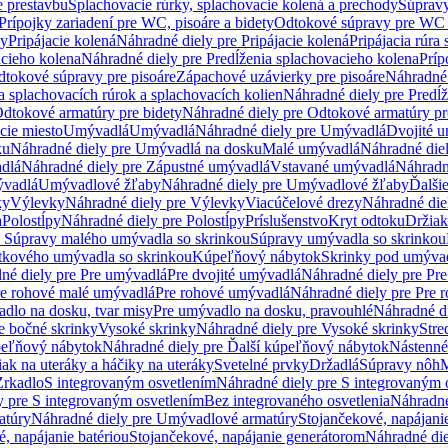
e prestavbu
Splachovacie rúrky, splachovacie kolená a prechody
Súpravy
Prípojky zariadení pre WC, pisoáre a bidety
Odtokové súpravy pre WC 
ky
Pripájacie kolená
Náhradné diely pre Pripájacie kolená
Pripájacia rúra
acieho kolena
Náhradné diely pre Predĺženia splachovacieho kolena
Príp
dtokové súpravy pre pisoáre
Zápachové uzávierky pre pisoáre
Náhradné 
a splachovacích rúrok a splachovacích kolien
Náhradné diely pre Predĺž
dtokové armatúry pre bidety
Náhradné diely pre Odtokové armatúry pr
ie miesto
Umývadlá
Umývadlá
Náhradné diely pre Umývadlá
Dvojité 
ku
Náhradné diely pre Umývadlá na dosku
Malé umývadlá
Náhradné die
dlá
Náhradné diely pre Zápustné umývadlá
Vstavané umývadlá
Náhradn
vadlá
Umývadlové žľaby
Náhradné diely pre Umývadlové žľaby
Ďalši
ky
Výlevky
Náhradné diely pre Výlevky
Viacúčelové drezy
Náhradné die
a
Polostĺpy
Náhradné diely pre Polostĺpy
Príslušenstvo
Kryt odtoku
Držiak
e Súpravy malého umývadla so skrinkou
Súpravy umývadla so skrinkou
tkového umývadla so skrinkou
Kúpeľňový nábytok
Skrinky pod umýva
né diely pre Pre umývadlá
Pre dvojité umývadlá
Náhradné diely pre Pre
re rohové malé umývadlá
Pre rohové umývadlá
Náhradné diely pre Pre 
dlo na dosku, tvar misy
Pre umývadlo na dosku, pravouhlé
Náhradné di
e bočné skrinky
Vysoké skrinky
Náhradné diely pre Vysoké skrinky
Stre
peľňový nábytok
Náhradné diely pre Ďalší kúpeľňový nábytok
Nástenné
ak na uteráky a háčiky na uteráky
Svetelné prvky
Držadlá
Súpravy nôh
M
Zrkadlo
S integrovaným osvetlením
Náhradné diely pre S integrovaným 
y pre S integrovaným osvetlením
Bez integrovaného osvetlenia
Náhradné
atúry
Náhradné diely pre Umývadlové armatúry
Stojančekové, napájanie
, napájanie batériou
Stojančekové, napájanie generátorom
Náhradné die