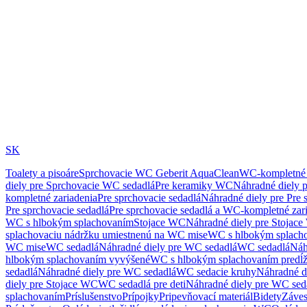
SK
Toalety a pisoáre
Sprchovacie WC Geberit AquaClean
WC-kompletné 
diely pre Sprchovacie WC sedadlá
Pre keramiky WC
Náhradné diely 
kompletné zariadenia
Pre sprchovacie sedadlá
Náhradné diely pre Pre 
Pre sprchovacie sedadlá
Pre sprchovacie sedadlá a WC-kompletné zar
WC s hlbokým splachovaním
Stojace WC
Náhradné diely pre Stojac
splachovaciu nádržku umiestnenú na WC mise
WC s hlbokým splach
WC mise
WC sedadlá
Náhradné diely pre WC sedadlá
WC sedadlá
Náh
hlbokým splachovaním vyvýšené
WC s hlbokým splachovaním predĺ
sedadlá
Náhradné diely pre WC sedadlá
WC sedacie kruhy
Náhradné d
diely pre Stojace WC
WC sedadlá pre deti
Náhradné diely pre WC seda
splachovaním
Príslušenstvo
Prípojky
Pripevňovací materiál
Bidety
Záves