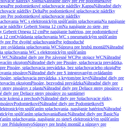
chovacie nádržky Sigma
Náhradné diely pre Pre podomietkové
mega
Pre podomietkové splachovacie nádržky Kappa
Náhradné diely
chovacie nádržky Delta
Pre podomietkové splachovacie nádržky
 pre Pre podomietkové splachovacie nádržky
plachovania WC s elektronickým spúšťaním splachovania
Na napájanie
vacie nádržky Geberit Sigma 12 cm
Na napájanie zo siete, pre
žky Geberit Omega 12 cm
Pre napájanie batériou, pre podomietkové
ma 12 cm
Ovládania splachovania WC s pneumatickým spúšťaním
ly pre Pre dvojité splachovanie
Pre jednoduché
o pre ovládania splachovania WC
Súprava pre hrubú montáž
Náhradné
nia splachovania WC s elektronickým spúšťaním
né WC
Náhradné diely pre Pre závesné WC
Pre stojace WC
Náhradné
hovacím okrajom
Náhradné diely pre Pisoáre, splachovacia prevádzka,
pre Pisoáre, splachovacia prevádzka, bez splachovacieho okraja
Pre
ovania pisoárov
Náhradné diely pre S integrovaným ovládaním
isoáre, splachovacia prevádzka, s krytom/pre kryt
Náhradné diely pre
chovacím okrajom
Pisoáre, bezvodná prevádzka
Náhradné diely pre
e steny pisoárov z plastu
Náhradné diely pre Deliace steny pisoárov z
 diely pre Deliace steny pisoárov zo sanitárnej
acie kolená a prechody
Náhradné diely pre Splachovacie rúrky,
pisoárov
Podomietkové
Náhradné diely pre Podomietkové
S
lektronickým spúšťaním splachovania, napájanie batériou
Náhradné
atickým spúšťaním splachovania
Basic
Náhradné diely pre Basic
Na
ťaním splachovania, napájanie zo siete
S elektronickým spúšťaním
 pre Príslušenstvo
Súpravy pre hrubú montáž a súpravy pre