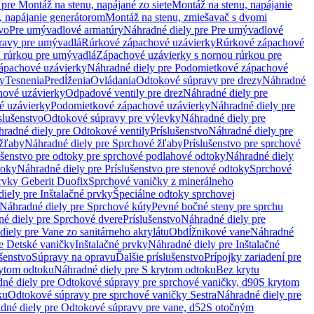
pre Montáž na stenu, napájané zo siete
Montáž na stenu, napájanie
, napájanie generátorom
Montáž na stenu, zmiešavač s dvomi
vo
Pre umývadlové armatúry
Náhradné diely pre Pre umývadlové
ravy pre umývadlá
Rúrkové zápachové uzávierky
Rúrkové zápachové
u rúrkou pre umývadlá
Zápachové uzávierky s nornou rúrkou pre
ápachové uzávierky
Náhradné diely pre Podomietkové zápachové
ky
Tesnenia
Predĺženia
Ovládania
Odtokové súpravy pre drezy
Náhradné
ové uzávierky
Odpadové ventily pre drez
Náhradné diely pre
é uzávierky
Podomietkové zápachové uzávierky
Náhradné diely pre
slušenstvo
Odtokové súpravy pre výlevky
Náhradné diely pre
radné diely pre Odtokové ventily
Príslušenstvo
Náhradné diely pre
žľaby
Náhradné diely pre Sprchové žľaby
Príslušenstvo pre sprchové
ušenstvo pre odtoky pre sprchové podlahové odtoky
Náhradné diely
toky
Náhradné diely pre Príslušenstvo pre stenové odtoky
Sprchové
prvky Geberit Duofix
Sprchové vaničky z minerálneho
iely pre Inštalačné prvky
Špeciálne odtoky sprchovej
Náhradné diely pre Sprchové kúty
Pevné bočné steny pre sprchu
é diely pre Sprchové dvere
Príslušenstvo
Náhradné diely pre
iely pre Vane zo sanitárneho akrylátu
Obdĺžnikové vane
Náhradné
e Detské vaničky
Inštalačné prvky
Náhradné diely pre Inštalačné
ušenstvo
Súpravy na opravu
Ďalšie príslušenstvo
Prípojky zariadení pre
ytom odtoku
Náhradné diely pre S krytom odtoku
Bez krytu
né diely pre Odtokové súpravy pre sprchové vaničky, d90
S krytom
ku
Odtokové súpravy pre sprchové vaničky Sestra
Náhradné diely pre
dné diely pre Odtokové súpravy pre vane, d52
S otočným