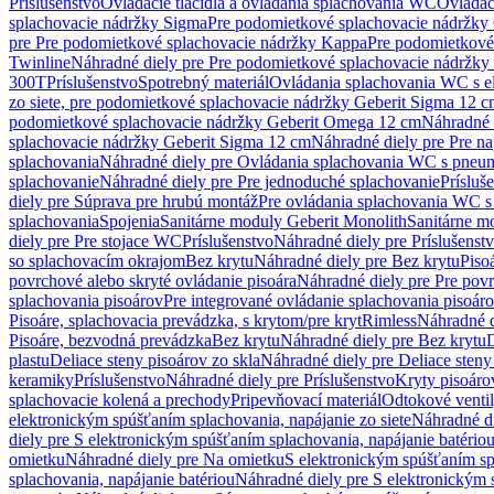
Príslušenstvo
Ovládacie tlačidlá a ovládania splachovania WC
Ovládaci
splachovacie nádržky Sigma
Pre podomietkové splachovacie nádržk
pre Pre podomietkové splachovacie nádržky Kappa
Pre podomietkové
Twinline
Náhradné diely pre Pre podomietkové splachovacie nádržky
300T
Príslušenstvo
Spotrebný materiál
Ovládania splachovania WC s e
zo siete, pre podomietkové splachovacie nádržky Geberit Sigma 12 
podomietkové splachovacie nádržky Geberit Omega 12 cm
Náhradné 
splachovacie nádržky Geberit Sigma 12 cm
Náhradné diely pre Pre n
splachovania
Náhradné diely pre Ovládania splachovania WC s pneu
splachovanie
Náhradné diely pre Pre jednoduché splachovanie
Prísluš
diely pre Súprava pre hrubú montáž
Pre ovládania splachovania WC s
splachovania
Spojenia
Sanitárne moduly Geberit Monolith
Sanitárne m
diely pre Pre stojace WC
Príslušenstvo
Náhradné diely pre Príslušenst
so splachovacím okrajom
Bez krytu
Náhradné diely pre Bez krytu
Piso
povrchové alebo skryté ovládanie pisoára
Náhradné diely pre Pre povr
splachovania pisoárov
Pre integrované ovládanie splachovania pisoár
Pisoáre, splachovacia prevádzka, s krytom/pre kryt
Rimless
Náhradné d
Pisoáre, bezvodná prevádzka
Bez krytu
Náhradné diely pre Bez krytu
D
plastu
Deliace steny pisoárov zo skla
Náhradné diely pre Deliace steny
keramiky
Príslušenstvo
Náhradné diely pre Príslušenstvo
Kryty pisoáro
splachovacie kolená a prechody
Pripevňovací materiál
Odtokové venti
elektronickým spúšťaním splachovania, napájanie zo siete
Náhradné di
diely pre S elektronickým spúšťaním splachovania, napájanie batério
omietku
Náhradné diely pre Na omietku
S elektronickým spúšťaním spl
splachovania, napájanie batériou
Náhradné diely pre S elektronickým 