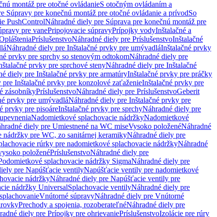
čnú montáž pre otočné ovládanie
S otočným ovládaním a
re Súpravy pre konečnú montáž pre otočné ovládanie a prívod
So
ie PushControl
Náhradné diely pre Súprava pre konečnú montáž pre
úpravy pre vane
Pripojovacie súpravy
Prípojky vody
Inštalačné a
Opláštenia
Príslušenstvo
Náhradné diely pre Príslušenstvo
Inštalačné
lá
Náhradné diely pre Inštalačné prvky pre umývadlá
Inštalačné prvky
čné prvky pre sprchy so stenovým odtokom
Náhradné diely pre
nštalačné prvky pre sprchové steny
Náhradné diely pre Inštalačné
é diely pre Inštalačné prvky pre armatúry
Inštalačné prvky pre práčky
 pre Inštalačné prvky pre konzolové zaťaženie
Inštalačné prvky pre
né zásobníky
Príslušenstvo
Náhradné diely pre Príslušenstvo
Geberit
čné prvky pre umývadlá
Náhradné diely pre Inštalačné prvky pre
é prvky pre pisoáre
Inštalačné prvky pre sprchy
Náhradné diely pre
 upevnenia
Nadomietkové splachovacie nádržky
Nadomietkové
hradné diely pre Umiestnené na WC mise
Vysoko položené
Náhradné
 nádržky pre WC, zo sanitárnej keramiky
Náhradné diely pre
plachovacie rúrky pre nadomietkové splachovacie nádržky
Náhradné
 vysoko položené
Príslušenstvo
Náhradné diely pre
Podomietkové splachovacie nádržky Sigma
Náhradné diely pre
iely pre Napúšťacie ventily
Napúšťacie ventily pre nadomietkové
chovacie nádržky
Náhradné diely pre Napúšťacie ventily pre
acie nádržky Universal
Splachovacie ventily
Náhradné diely pre
 splachovanie
Vnútorné súpravy
Náhradné diely pre Vnútorné
arovky
Prechody a spojenia, rozoberateľné
Náhradné diely pre
adné diely pre Prípojky pre ohrievanie
Príslušenstvo
Izolácie pre rúry