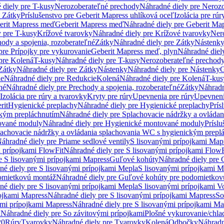
 diely pre T-kusy
Nerozoberateľné prechody
Náhradné diely pre Neroz
e Zátky
Príslušenstvo pre Geberit Mapress uhlíková oceľ
Izolácia pre rúr
erit Mapress meď
Geberit Mapress meď
Náhradné diely pre Geberit Ma
 pre T-kusy
Krížové tvarovky
Náhradné diely pre Krížové tvarovky
Ner
ody a spojenia, rozoberateľné
Zátky
Náhradné diely pre Zátky
Nástenk
pre Prípojky pre vykurovanie
Geberit Mapress meď, plyn
Náhradné diel
pre Kolená
T-kusy
Náhradné diely pre T-kusy
Nerozoberateľné prechod
Zátky
Náhradné diely pre Zátky
Nástenky
Náhradné diely pre Nástenky
G
ie
Náhradné diely pre Redukcie
Kolená
Náhradné diely pre Kolená
T-kus
né
Náhradné diely pre Prechody a spojenia, rozoberateľné
Zátky
Náhradn
Izolácia pre rúry a tvarovky
Kryty pre rúry
Upevnenia pre rúry
Upevneni
rit
Hygienické preplachy
Náhradné diely pre Hygienické preplachy
Prís
ckým prepláchnutím
Náhradné diely pre Splachovacie nádržky a ovláda
ované moduly
Náhradné diely pre Hygienické montované moduly
Prísl
plachovacie nádržky a ovládania splachovania WC s hygienickým prepl
áhradné diely pre Priame sedlové ventily
S lisovanými prípojkami Map
 prípojkami FlowFit
Náhradné diely pre S lisovanými prípojkami FlowF
e S lisovanými prípojkami Mapress
Guľové kohúty
Náhradné diely pre
né diely pre S lisovanými prípojkami Mepla
S lisovanými prípojkami M
omietkovú montáž
Náhradné diely pre Guľové kohúty pre podomietkov
né diely pre S lisovanými prípojkami Mepla
S lisovanými prípojkami V
ojkami Mapress
Náhradné diely pre S lisovanými prípojkami Mapress
So
ými prípojkami Mapress
Náhradné diely pre S lisovanými prípojkami Ma
i
Náhradné diely pre So závitovými prípojkami
Plošné vykurovanie/chla
20
Rúry
Tvarovky
Náhradné diely pre Tvarovky
Kolená
Odbočky
Náhradn