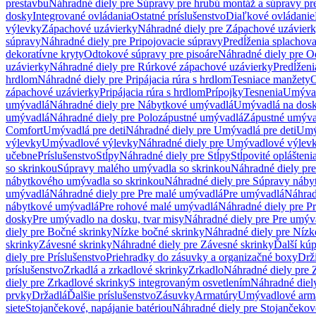
prestavbu
Náhradné diely pre Súpravy pre hrubú montáž a súpravy pr
dosky
Integrované ovládania
Ostatné príslušenstvo
Diaľkové ovládanie
výlevky
Zápachové uzávierky
Náhradné diely pre Zápachové uzávier
súpravy
Náhradné diely pre Pripojovacie súpravy
Predĺženia splachov
dekoratívne kryty
Odtokové súpravy pre pisoáre
Náhradné diely pre O
uzávierky
Náhradné diely pre Rúrkové zápachové uzávierky
Predĺženi
hrdlom
Náhradné diely pre Pripájacia rúra s hrdlom
Tesniace manžety
O
zápachové uzávierky
Pripájacia rúra s hrdlom
Prípojky
Tesnenia
Umývac
umývadlá
Náhradné diely pre Nábytkové umývadlá
Umývadlá na dos
umývadlá
Náhradné diely pre Polozápustné umývadlá
Zápustné umýva
Comfort
Umývadlá pre deti
Náhradné diely pre Umývadlá pre deti
Umý
výlevky
Umývadlové výlevky
Náhradné diely pre Umývadlové výlev
učebne
Príslušenstvo
Stĺpy
Náhradné diely pre Stĺpy
Stĺpovité oplášteni
so skrinkou
Súpravy malého umývadla so skrinkou
Náhradné diely pr
nábytkového umývadla so skrinkou
Náhradné diely pre Súpravy náby
umývadlá
Náhradné diely pre Pre malé umývadlá
Pre umývadlá
Náhrad
nábytkové umývadlá
Pre rohové malé umývadlá
Náhradné diely pre P
dosky
Pre umývadlo na dosku, tvar misy
Náhradné diely pre Pre umýva
diely pre Bočné skrinky
Nízke bočné skrinky
Náhradné diely pre Nízk
skrinky
Závesné skrinky
Náhradné diely pre Závesné skrinky
Ďalší kú
diely pre Príslušenstvo
Priehradky do zásuvky a organizačné boxy
Drži
príslušenstvo
Zrkadlá a zrkadlové skrinky
Zrkadlo
Náhradné diely pre 
diely pre Zrkadlové skrinky
S integrovaným osvetlením
Náhradné diel
prvky
Držadlá
Ďalšie príslušenstvo
Zásuvky
Armatúry
Umývadlové arm
siete
Stojančekové, napájanie batériou
Náhradné diely pre Stojančekové