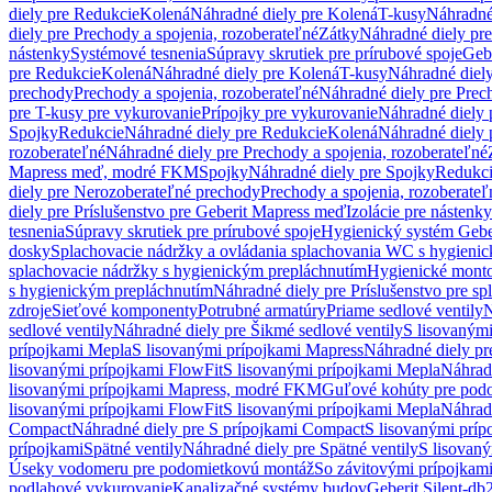
diely pre Redukcie
Kolená
Náhradné diely pre Kolená
T-kusy
Náhradné
diely pre Prechody a spojenia, rozoberateľné
Zátky
Náhradné diely pr
nástenky
Systémové tesnenia
Súpravy skrutiek pre prírubové spoje
Geb
pre Redukcie
Kolená
Náhradné diely pre Kolená
T-kusy
Náhradné diely
prechody
Prechody a spojenia, rozoberateľné
Náhradné diely pre Prech
pre T-kusy pre vykurovanie
Prípojky pre vykurovanie
Náhradné diely 
Spojky
Redukcie
Náhradné diely pre Redukcie
Kolená
Náhradné diely 
rozoberateľné
Náhradné diely pre Prechody a spojenia, rozoberateľné
Mapress meď, modré FKM
Spojky
Náhradné diely pre Spojky
Redukc
diely pre Nerozoberateľné prechody
Prechody a spojenia, rozoberateľ
diely pre Príslušenstvo pre Geberit Mapress meď
Izolácie pre nástenky
tesnenia
Súpravy skrutiek pre prírubové spoje
Hygienický systém Gebe
dosky
Splachovacie nádržky a ovládania splachovania WC s hygieni
splachovacie nádržky s hygienickým prepláchnutím
Hygienické mont
s hygienickým prepláchnutím
Náhradné diely pre Príslušenstvo pre s
zdroje
Sieťové komponenty
Potrubné armatúry
Priame sedlové ventily
N
sedlové ventily
Náhradné diely pre Šikmé sedlové ventily
S lisovanými
prípojkami Mepla
S lisovanými prípojkami Mapress
Náhradné diely pr
lisovanými prípojkami FlowFit
S lisovanými prípojkami Mepla
Náhrad
lisovanými prípojkami Mapress, modré FKM
Guľové kohúty pre pod
lisovanými prípojkami FlowFit
S lisovanými prípojkami Mepla
Náhrad
Compact
Náhradné diely pre S prípojkami Compact
S lisovanými príp
prípojkami
Spätné ventily
Náhradné diely pre Spätné ventily
S lisovan
Úseky vodomeru pre podomietkovú montáž
So závitovými prípojkam
podlahové vykurovanie
Kanalizačné systémy budov
Geberit Silent-db