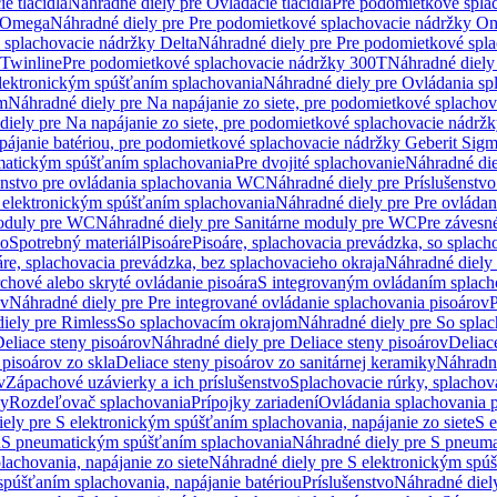
e tlačidlá
Náhradné diely pre Ovládacie tlačidlá
Pre podomietkové spla
y Omega
Náhradné diely pre Pre podomietkové splachovacie nádržky O
 splachovacie nádržky Delta
Náhradné diely pre Pre podomietkové spla
 Twinline
Pre podomietkové splachovacie nádržky 300T
Náhradné diely
lektronickým spúšťaním splachovania
Náhradné diely pre Ovládania s
cm
Náhradné diely pre Na napájanie zo siete, pre podomietkové splacho
diely pre Na napájanie zo siete, pre podomietkové splachovacie nádr
apájanie batériou, pre podomietkové splachovacie nádržky Geberit Sig
matickým spúšťaním splachovania
Pre dvojité splachovanie
Náhradné die
enstvo pre ovládania splachovania WC
Náhradné diely pre Príslušenstv
 elektronickým spúšťaním splachovania
Náhradné diely pre Pre ovláda
oduly pre WC
Náhradné diely pre Sanitárne moduly pre WC
Pre záves
vo
Spotrebný materiál
Pisoáre
Pisoáre, splachovacia prevádzka, so splac
áre, splachovacia prevádzka, bez splachovacieho okraja
Náhradné diely 
chové alebo skryté ovládanie pisoára
S integrovaným ovládaním splach
ov
Náhradné diely pre Pre integrované ovládanie splachovania pisoárov
P
iely pre Rimless
So splachovacím okrajom
Náhradné diely pre So spla
eliace steny pisoárov
Náhradné diely pre Deliace steny pisoárov
Deliac
 pisoárov zo skla
Deliace steny pisoárov zo sanitárnej keramiky
Náhradné
v
Zápachové uzávierky a ich príslušenstvo
Splachovacie rúrky, splachov
ly
Rozdeľovač splachovania
Prípojky zariadení
Ovládania splachovania 
ely pre S elektronickým spúšťaním splachovania, napájanie zo siete
S e
u
S pneumatickým spúšťaním splachovania
Náhradné diely pre S pneum
achovania, napájanie zo siete
Náhradné diely pre S elektronickým spúš
spúšťaním splachovania, napájanie batériou
Príslušenstvo
Náhradné diely