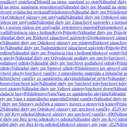
dnopákový zmiešavač
Montáž na stenu, napájané zo siete
Náhradné diely 
ž na stenu, napájanie generátorom
Náhradné diely pre Montáž na stenu
s dvomi ovládacími prvkami
Príslušenstvo
Náhradné diely pre Príslušenst
evku
Odtokové súpravy pre umývadlá
Náhradné diely pre Odtokové súp
rúrkou pre umývadlá
Náhradné diely pre Zápachové uzávierky s norno
ky s nornou rúrkou pre umývadlá, priestorovo úsporné
Podomietkové z
ývadlá
Pripájacia rúra s hrdlom
Kryty
Prípojky
Náhradné diely pre Prípoj
áhradné diely pre Rúrkové zápachové uzávierky
Dvojkomorové zápach
je
Náhradné diely pre Odtokové súpravy pre prístroje
Rúrkové zápachov
rky
Náhradné diely pre Nadomietkové zápachové uzávierky
Prípojky
Prí
 hrdlom
Náhradné diely pre Pripájacia rúra s hrdlom
Odtokové ventily
Náh
e sprchy
Náhradné diely pre Odvodnenie podlahy pre sprchy
Sprchové 
podlahové odtoky
Náhradné diely pre Sprchové podlahové odtoky
Prísl
odtoky
Náhradné diely pre Stenové odtoky
Príslušenstvo pre stenové od
rchové plochy
Sprchové vaničky z minerálneho materiálu a inštalačné 
lu
Sprchové vaničky zo sanitárneho akrylátu
Inštalačné prvky
Náhradné d
ušenstvo
Sprchové kúty
Náhradné diely pre Sprchové kúty
Sprchové kúty
ové zásteny
Náhradné diely pre Vaňové zásteny
Sprchové dvere
Náhradn
ladacie boxy
Príslušenstvo
Vane
Vane zo sanitárneho akrylátu
Náhradné d
ely pre Vane z minerálneho materiálu
Detské vaničky
Náhradné diely pr
diely pre Súpravy nožičiek a súpravy traverz a stenových kotiev
Prísl
52
Náhradné diely pre Odtokové súpravy pre sprchové vaničky, d52
S kr
ly pre Kryt odtoku
Odtokové súpravy pre sprchové vaničky, d90
Náhrad
 diely pre Bez krytu odtoku
Kryt odtoku
Náhradné diely pre Kryt odto
adné diely pre Bez krytu odtoku
Odtokové súpravy pre vane, d52
Náhra