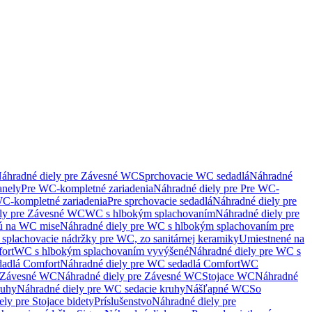
áhradné diely pre Závesné WC
Sprchovacie WC sedadlá
Náhradné
anely
Pre WC-kompletné zariadenia
Náhradné diely pre Pre WC-
C-kompletné zariadenia
Pre sprchovacie sedadlá
Náhradné diely pre
ely pre Závesné WC
WC s hlbokým splachovaním
Náhradné diely pre
nú na WC mise
Náhradné diely pre WC s hlbokým splachovaním pre
splachovacie nádržky pre WC, zo sanitárnej keramiky
Umiestnené na
ort
WC s hlbokým splachovaním vyvýšené
Náhradné diely pre WC s
adlá Comfort
Náhradné diely pre WC sedadlá Comfort
WC
Závesné WC
Náhradné diely pre Závesné WC
Stojace WC
Náhradné
ruhy
Náhradné diely pre WC sedacie kruhy
Nášľapné WC
So
ly pre Stojace bidety
Príslušenstvo
Náhradné diely pre