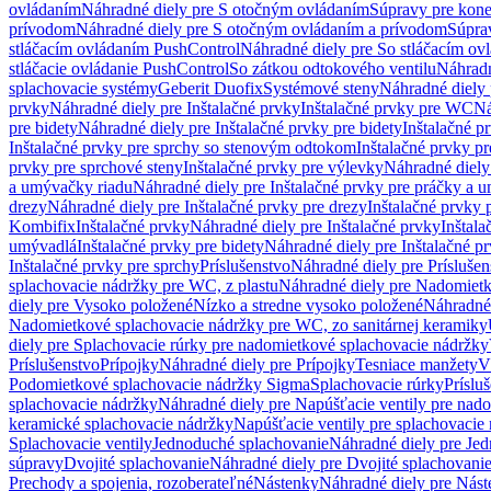
ovládaním
Náhradné diely pre S otočným ovládaním
Súpravy pre kone
prívodom
Náhradné diely pre S otočným ovládaním a prívodom
Súpra
stláčacím ovládaním PushControl
Náhradné diely pre So stláčacím o
stláčacie ovládanie PushControl
So zátkou odtokového ventilu
Náhradn
splachovacie systémy
Geberit Duofix
Systémové steny
Náhradné diely 
prvky
Náhradné diely pre Inštalačné prvky
Inštalačné prvky pre WC
Ná
pre bidety
Náhradné diely pre Inštalačné prvky pre bidety
Inštalačné p
Inštalačné prvky pre sprchy so stenovým odtokom
Inštalačné prvky pr
prvky pre sprchové steny
Inštalačné prvky pre výlevky
Náhradné diely
a umývačky riadu
Náhradné diely pre Inštalačné prvky pre práčky a 
drezy
Náhradné diely pre Inštalačné prvky pre drezy
Inštalačné prvky 
Kombifix
Inštalačné prvky
Náhradné diely pre Inštalačné prvky
Inštal
umývadlá
Inštalačné prvky pre bidety
Náhradné diely pre Inštalačné pr
Inštalačné prvky pre sprchy
Príslušenstvo
Náhradné diely pre Príslušen
splachovacie nádržky pre WC, z plastu
Náhradné diely pre Nadomietk
diely pre Vysoko položené
Nízko a stredne vysoko položené
Náhradné 
Nadomietkové splachovacie nádržky pre WC, zo sanitárnej keramiky
diely pre Splachovacie rúrky pre nadomietkové splachovacie nádržky
Príslušenstvo
Prípojky
Náhradné diely pre Prípojky
Tesniace manžety
V
Podomietkové splachovacie nádržky Sigma
Splachovacie rúrky
Príslu
splachovacie nádržky
Náhradné diely pre Napúšťacie ventily pre nad
keramické splachovacie nádržky
Napúšťacie ventily pre splachovacie
Splachovacie ventily
Jednoduché splachovanie
Náhradné diely pre Je
súpravy
Dvojité splachovanie
Náhradné diely pre Dvojité splachovani
Prechody a spojenia, rozoberateľné
Nástenky
Náhradné diely pre Nás