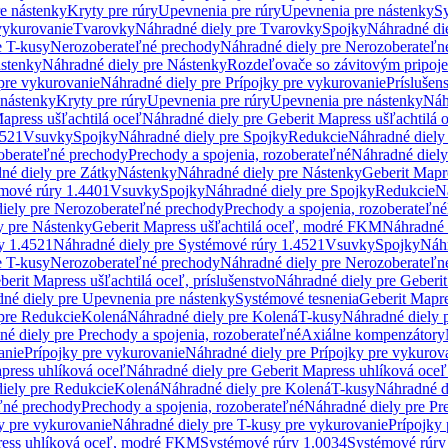
re nástenky
Kryty pre rúry
Upevnenia pre rúry
Upevnenia pre nástenky
Sy
vykurovanie
Tvarovky
Náhradné diely pre Tvarovky
Spojky
Náhradné di
e T-kusy
Nerozoberateľné prechody
Náhradné diely pre Nerozoberateľn
stenky
Náhradné diely pre Nástenky
Rozdeľovače so závitovým pripoj
pre vykurovanie
Náhradné diely pre Prípojky pre vykurovanie
Príslušen
 nástenky
Kryty pre rúry
Upevnenia pre rúry
Upevnenia pre nástenky
Náh
apress ušľachtilá oceľ
Náhradné diely pre Geberit Mapress ušľachtilá 
4521
Vsuvky
Spojky
Náhradné diely pre Spojky
Redukcie
Náhradné diely
oberateľné prechody
Prechody a spojenia, rozoberateľné
Náhradné diely
né diely pre Zátky
Nástenky
Náhradné diely pre Nástenky
Geberit Mapre
émové rúry 1.4401
Vsuvky
Spojky
Náhradné diely pre Spojky
Redukcie
N
iely pre Nerozoberateľné prechody
Prechody a spojenia, rozoberateľné
y pre Nástenky
Geberit Mapress ušľachtilá oceľ, modré FKM
Náhradné 
y 1.4521
Náhradné diely pre Systémové rúry 1.4521
Vsuvky
Spojky
Náhr
e T-kusy
Nerozoberateľné prechody
Náhradné diely pre Nerozoberateľn
berit Mapress ušľachtilá oceľ, príslušenstvo
Náhradné diely pre Geberit
né diely pre Upevnenia pre nástenky
Systémové tesnenia
Geberit Mapr
pre Redukcie
Kolená
Náhradné diely pre Kolená
T-kusy
Náhradné diely 
é diely pre Prechody a spojenia, rozoberateľné
Axiálne kompenzátory
anie
Prípojky pre vykurovanie
Náhradné diely pre Prípojky pre vykurov
press uhlíková oceľ
Náhradné diely pre Geberit Mapress uhlíková oceľ
iely pre Redukcie
Kolená
Náhradné diely pre Kolená
T-kusy
Náhradné d
ľné prechody
Prechody a spojenia, rozoberateľné
Náhradné diely pre Pr
y pre vykurovanie
Náhradné diely pre T-kusy pre vykurovanie
Prípojky
ress uhlíková oceľ, modré FKM
Systémové rúry 1.0034
Systémové rúry