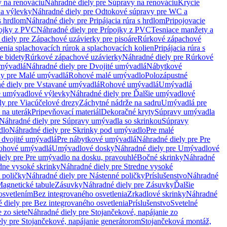
 na renováciu
Náhradné diely pre Súpravy na renováciu
Krycie
a výlevky
Náhradné diely pre Odtokové súpravy pre WC a
 s hrdlom
Náhradné diely pre Pripájacia rúra s hrdlom
Pripojovacie
ojky z PVC
Náhradné diely pre Prípojky z PVC
Tesniace manžety a
diely pre Zápachové uzávierky pre pisoáre
Rúrkové zápachové
enia splachovacích rúrok a splachovacích kolien
Pripájacia rúra s
e bidety
Rúrkové zápachové uzávierky
Náhradné diely pre Rúrkové
umývadlá
Náhradné diely pre Dvojité umývadlá
Nábytkové
ly pre Malé umývadlá
Rohové malé umývadlo
Polozápustné
é diely pre Vstavané umývadlá
Rohové umývadlá
Umývadlá
e umývadlové výlevky
Náhradné diely pre Ďalšie umývadlové
ly pre Viacúčelové drezy
Záchytné nádrže na sadru
Umývadlá pre
 na uterák
Pripevňovací materiál
Dekoračné kryty
Súpravy umývadla
Náhradné diely pre Súpravy umývadla so skrinkou
Súpravy
dlo
Náhradné diely pre Skrinky pod umývadlo
Pre malé
 dvojité umývadlá
Pre nábytkové umývadlá
Náhradné diely pre Pre
rohové umývadlá
Umývadlové dosky
Náhradné diely pre Umývadlové
ely pre Pre umývadlo na dosku, pravouhlé
Bočné skrinky
Náhradné
dne vysoké skrinky
Náhradné diely pre Stredne vysoké
 poličky
Náhradné diely pre Nástenné poličky
Príslušenstvo
Náhradné
agnetické tabule
Zásuvky
Náhradné diely pre Zásuvky
Ďalšie
osvetlením
Bez integrovaného osvetlenia
Zrkadlové skrinky
Náhradné
 diely pre Bez integrovaného osvetlenia
Príslušenstvo
Svetelné
 zo siete
Náhradné diely pre Stojančekové, napájanie zo
ly pre Stojančekové, napájanie generátorom
Stojančeková montáž,