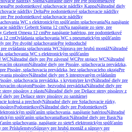
chovacie nádržky Sigma
Náhradné diely pre Pre podomietkové
mega
Pre podomietkové splachovacie nádržky Kappa
Náhradné diely
chovacie nádržky Delta
Pre podomietkové splachovacie nádržky
 pre Pre podomietkové splachovacie nádržky
plachovania WC s elektronickým spúšťaním splachovania
Na napájanie
vacie nádržky Geberit Sigma 12 cm
Na napájanie zo siete, pre
žky Geberit Omega 12 cm
Pre napájanie batériou, pre podomietkové
ma 12 cm
Ovládania splachovania WC s pneumatickým spúšťaním
ly pre Pre dvojité splachovanie
Pre jednoduché
o pre ovládania splachovania WC
Súprava pre hrubú montáž
Náhradné
nia splachovania WC s elektronickým spúšťaním
né WC
Náhradné diely pre Pre závesné WC
Pre stojace WC
Náhradné
hovacím okrajom
Náhradné diely pre Pisoáre, splachovacia prevádzka,
pre Pisoáre, splachovacia prevádzka, bez splachovacieho okraja
Pre
ovania pisoárov
Náhradné diely pre S integrovaným ovládaním
isoáre, splachovacia prevádzka, s krytom/pre kryt
Náhradné diely pre
chovacím okrajom
Pisoáre, bezvodná prevádzka
Náhradné diely pre
e steny pisoárov z plastu
Náhradné diely pre Deliace steny pisoárov z
 diely pre Deliace steny pisoárov zo sanitárnej
acie kolená a prechody
Náhradné diely pre Splachovacie rúrky,
pisoárov
Podomietkové
Náhradné diely pre Podomietkové
S
lektronickým spúšťaním splachovania, napájanie batériou
Náhradné
atickým spúšťaním splachovania
Basic
Náhradné diely pre Basic
Na
ťaním splachovania, napájanie zo siete
S elektronickým spúšťaním
 pre Príslušenstvo
Súpravy pre hrubú montáž a súpravy pre