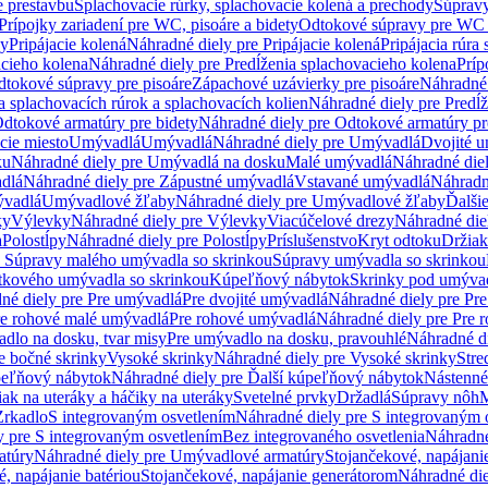
e prestavbu
Splachovacie rúrky, splachovacie kolená a prechody
Súpravy
Prípojky zariadení pre WC, pisoáre a bidety
Odtokové súpravy pre WC 
ky
Pripájacie kolená
Náhradné diely pre Pripájacie kolená
Pripájacia rúra
acieho kolena
Náhradné diely pre Predĺženia splachovacieho kolena
Príp
dtokové súpravy pre pisoáre
Zápachové uzávierky pre pisoáre
Náhradné 
a splachovacích rúrok a splachovacích kolien
Náhradné diely pre Predĺž
dtokové armatúry pre bidety
Náhradné diely pre Odtokové armatúry pr
ie miesto
Umývadlá
Umývadlá
Náhradné diely pre Umývadlá
Dvojité 
ku
Náhradné diely pre Umývadlá na dosku
Malé umývadlá
Náhradné die
dlá
Náhradné diely pre Zápustné umývadlá
Vstavané umývadlá
Náhradn
vadlá
Umývadlové žľaby
Náhradné diely pre Umývadlové žľaby
Ďalši
ky
Výlevky
Náhradné diely pre Výlevky
Viacúčelové drezy
Náhradné die
a
Polostĺpy
Náhradné diely pre Polostĺpy
Príslušenstvo
Kryt odtoku
Držiak
e Súpravy malého umývadla so skrinkou
Súpravy umývadla so skrinkou
tkového umývadla so skrinkou
Kúpeľňový nábytok
Skrinky pod umýva
né diely pre Pre umývadlá
Pre dvojité umývadlá
Náhradné diely pre Pre
re rohové malé umývadlá
Pre rohové umývadlá
Náhradné diely pre Pre 
dlo na dosku, tvar misy
Pre umývadlo na dosku, pravouhlé
Náhradné di
e bočné skrinky
Vysoké skrinky
Náhradné diely pre Vysoké skrinky
Stre
peľňový nábytok
Náhradné diely pre Ďalší kúpeľňový nábytok
Nástenné
ak na uteráky a háčiky na uteráky
Svetelné prvky
Držadlá
Súpravy nôh
M
Zrkadlo
S integrovaným osvetlením
Náhradné diely pre S integrovaným 
y pre S integrovaným osvetlením
Bez integrovaného osvetlenia
Náhradné
atúry
Náhradné diely pre Umývadlové armatúry
Stojančekové, napájanie
, napájanie batériou
Stojančekové, napájanie generátorom
Náhradné die