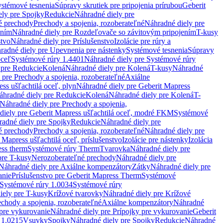
stémové tesnenia
Súpravy skrutiek pre pripojenia prírubou
Geberit
ely pre Spojky
Redukcie
Náhradné diely pre
é prechody
Prechody a spojenia, rozoberateľné
Náhradné diely pre
ením
Náhradné diely pre Rozdeľovače so závitovým pripojením
T-kusy
stvo
Náhradné diely pre Príslušenstvo
Izolácie pre rúry a
radné diely pre Upevnenia pre nástenky
Systémové tesnenia
Súpravy
oceľ
Systémové rúry 1.4401
Náhradné diely pre Systémové rúry
 pre Redukcie
Kolená
Náhradné diely pre Kolená
T-kusy
Náhradné
 pre Prechody a spojenia, rozoberateľné
Axiálne
ss ušľachtilá oceľ, plyn
Náhradné diely pre Geberit Mapress
áhradné diely pre Redukcie
Kolená
Náhradné diely pre Kolená
T-
Náhradné diely pre Prechody a spojenia,
diely pre Geberit Mapress ušľachtilá oceľ, modré FKM
Systémové
adné diely pre Spojky
Redukcie
Náhradné diely pre
é prechody
Prechody a spojenia, rozoberateľné
Náhradné diely pre
 Mapress ušľachtilá oceľ, príslušenstvo
Izolácie pre nástenky
Izolácia
ess therm
Systémové rúry Therm
Tvarovka
Náhradné diely pre
pre T-kusy
Nerozoberateľné prechody
Náhradné diely pre
Náhradné diely pre Axiálne kompenzátory
Zátky
Náhradné diely pre
anie
Príslušenstvo pre Geberit Mapress Therm
Systémové
Systémové rúry 1.0034
Systémové rúry
iely pre T-kusy
Krížové tvarovky
Náhradné diely pre Krížové
echody a spojenia, rozoberateľné
Axiálne kompenzátory
Náhradné
 pre vykurovanie
Náhradné diely pre Prípojky pre vykurovanie
Geberit
 1.0215
Vsuvky
Spojky
Náhradné diely pre Spojky
Redukcie
Náhradné