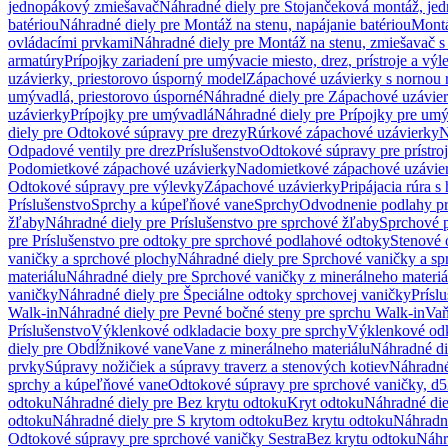
jednopákový zmiešavač
Náhradné diely pre Stojančeková montáž, je
batériou
Náhradné diely pre Montáž na stenu, napájanie batériou
Montá
ovládacími prvkami
Náhradné diely pre Montáž na stenu, zmiešavač 
armatúry
Prípojky zariadení pre umývacie miesto, drez, prístroje a výl
uzávierky, priestorovo úsporný model
Zápachové uzávierky s nornou 
umývadlá, priestorovo úsporné
Náhradné diely pre Zápachové uzávier
uzávierky
Prípojky pre umývadlá
Náhradné diely pre Prípojky pre um
diely pre Odtokové súpravy pre drezy
Rúrkové zápachové uzávierky
N
Odpadové ventily pre drez
Príslušenstvo
Odtokové súpravy pre prístro
Podomietkové zápachové uzávierky
Nadomietkové zápachové uzávie
Odtokové súpravy pre výlevky
Zápachové uzávierky
Pripájacia rúra s
Príslušenstvo
Sprchy a kúpeľňové vane
Sprchy
Odvodnenie podlahy pr
žľaby
Náhradné diely pre Príslušenstvo pre sprchové žľaby
Sprchové 
pre Príslušenstvo pre odtoky pre sprchové podlahové odtoky
Stenové 
vaničky a sprchové plochy
Náhradné diely pre Sprchové vaničky a sp
materiálu
Náhradné diely pre Sprchové vaničky z minerálneho materiá
vaničky
Náhradné diely pre Špeciálne odtoky sprchovej vaničky
Prísl
Walk-in
Náhradné diely pre Pevné bočné steny pre sprchu Walk-in
Vaň
Príslušenstvo
Výklenkové odkladacie boxy pre sprchy
Výklenkové odk
diely pre Obdĺžnikové vane
Vane z minerálneho materiálu
Náhradné di
prvky
Súpravy nožičiek a súpravy traverz a stenových kotiev
Náhradné 
sprchy a kúpeľňové vane
Odtokové súpravy pre sprchové vaničky, d
odtoku
Náhradné diely pre Bez krytu odtoku
Kryt odtoku
Náhradné die
odtoku
Náhradné diely pre S krytom odtoku
Bez krytu odtoku
Náhradné
Odtokové súpravy pre sprchové vaničky Sestra
Bez krytu odtoku
Náhr