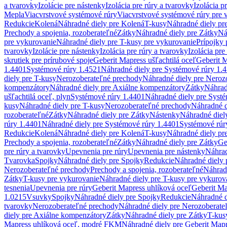
a tvarovky
Izolácie pre nástenky
Izolácia pre rúry a tvarovky
Izolácia p
Mepla
Viacvrstvové systémové rúry
Viacvrstvové systémové rúry pre 
Redukcie
Kolená
Náhradné diely pre Kolená
T-kusy
Náhradné diely pr
Prechody a spojenia, rozoberateľné
Zátky
Náhradné diely pre Zátky
Ná
pre vykurovanie
Náhradné diely pre T-kusy pre vykurovanie
Prípojky 
tvarovky
Izolácie pre nástenky
Izolácia pre rúry a tvarovky
Izolácia pre
skrutiek pre prírubové spoje
Geberit Mapress ušľachtilá oceľ
Geberit M
1.4401
Systémové rúry 1.4521
Náhradné diely pre Systémové rúry 1.
diely pre T-kusy
Nerozoberateľné prechody
Náhradné diely pre Neroz
kompenzátory
Náhradné diely pre Axiálne kompenzátory
Zátky
Náhrad
ušľachtilá oceľ, plyn
Systémové rúry 1.4401
Náhradné diely pre Syst
kusy
Náhradné diely pre T-kusy
Nerozoberateľné prechody
Náhradné d
rozoberateľné
Zátky
Náhradné diely pre Zátky
Nástenky
Náhradné diel
rúry 1.4401
Náhradné diely pre Systémové rúry 1.4401
Systémové rúr
Redukcie
Kolená
Náhradné diely pre Kolená
T-kusy
Náhradné diely pr
Prechody a spojenia, rozoberateľné
Zátky
Náhradné diely pre Zátky
Ge
pre rúry a tvarovky
Upevnenia pre rúry
Upevnenia pre nástenky
Náhrad
Tvarovka
Spojky
Náhradné diely pre Spojky
Redukcie
Náhradné diely 
Nerozoberateľné prechody
Prechody a spojenia, rozoberateľné
Náhradn
Zátky
T-kusy pre vykurovanie
Náhradné diely pre T-kusy pre vykurov
tesnenia
Upevnenia pre rúry
Geberit Mapress uhlíková oceľ
Geberit Ma
1.0215
Vsuvky
Spojky
Náhradné diely pre Spojky
Redukcie
Náhradné d
tvarovky
Nerozoberateľné prechody
Náhradné diely pre Nerozoberate
diely pre Axiálne kompenzátory
Zátky
Náhradné diely pre Zátky
T-kus
Mapress uhlíková oceľ, modré FKM
Náhradné diely pre Geberit Map