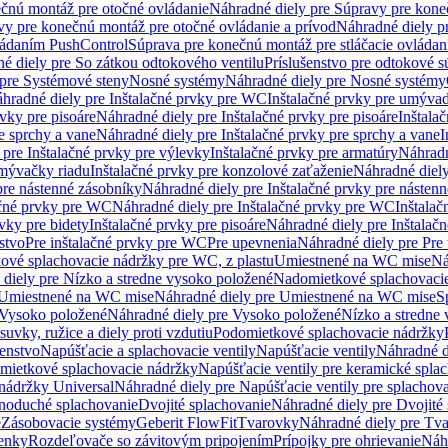
čnú montáž pre otočné ovládanie
Náhradné diely pre Súpravy pre kone
vy pre konečnú montáž pre otočné ovládanie a prívod
Náhradné diely p
vládaním PushControl
Súprava pre konečnú montáž pre stláčacie ovládan
é diely pre So zátkou odtokového ventilu
Príslušenstvo pre odtokové s
pre Systémové steny
Nosné systémy
Náhradné diely pre Nosné systémy
hradné diely pre Inštalačné prvky pre WC
Inštalačné prvky pre umývad
rvky pre pisoáre
Náhradné diely pre Inštalačné prvky pre pisoáre
Inštala
e sprchy a vane
Náhradné diely pre Inštalačné prvky pre sprchy a vane
I
 pre Inštalačné prvky pre výlevky
Inštalačné prvky pre armatúry
Náhradn
umývačky riadu
Inštalačné prvky pre konzolové zaťaženie
Náhradné diely
pre nástenné zásobníky
Náhradné diely pre Inštalačné prvky pre násten
ačné prvky pre WC
Náhradné diely pre Inštalačné prvky pre WC
Inštala
vky pre bidety
Inštalačné prvky pre pisoáre
Náhradné diely pre Inštalačn
stvo
Pre inštalačné prvky pre WC
Pre upevnenia
Náhradné diely pre Pre
ové splachovacie nádržky pre WC, z plastu
Umiestnené na WC mise
Ná
diely pre Nízko a stredne vysoko položené
Nadomietkové splachovacie
Umiestnené na WC mise
Náhradné diely pre Umiestnené na WC mise
S
Vysoko položené
Náhradné diely pre Vysoko položené
Nízko a stredne
suvky, ružice a diely proti vzdutiu
Podomietkové splachovacie nádržky
šenstvo
Napúšťacie a splachovacie ventily
Napúšťacie ventily
Náhradné d
omietkové splachovacie nádržky
Napúšťacie ventily pre keramické spla
 nádržky Universal
Náhradné diely pre Napúšťacie ventily pre splachov
dnoduché splachovanie
Dvojité splachovanie
Náhradné diely pre Dvojité
e
Zásobovacie systémy
Geberit FlowFit
Tvarovky
Náhradné diely pre Tv
tenky
Rozdeľovače so závitovým pripojením
Prípojky pre ohrievanie
Náhr