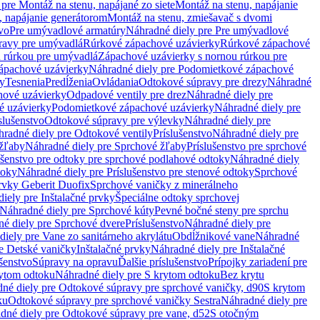
pre Montáž na stenu, napájané zo siete
Montáž na stenu, napájanie
, napájanie generátorom
Montáž na stenu, zmiešavač s dvomi
vo
Pre umývadlové armatúry
Náhradné diely pre Pre umývadlové
ravy pre umývadlá
Rúrkové zápachové uzávierky
Rúrkové zápachové
u rúrkou pre umývadlá
Zápachové uzávierky s nornou rúrkou pre
ápachové uzávierky
Náhradné diely pre Podomietkové zápachové
ky
Tesnenia
Predĺženia
Ovládania
Odtokové súpravy pre drezy
Náhradné
ové uzávierky
Odpadové ventily pre drez
Náhradné diely pre
é uzávierky
Podomietkové zápachové uzávierky
Náhradné diely pre
slušenstvo
Odtokové súpravy pre výlevky
Náhradné diely pre
radné diely pre Odtokové ventily
Príslušenstvo
Náhradné diely pre
žľaby
Náhradné diely pre Sprchové žľaby
Príslušenstvo pre sprchové
ušenstvo pre odtoky pre sprchové podlahové odtoky
Náhradné diely
toky
Náhradné diely pre Príslušenstvo pre stenové odtoky
Sprchové
prvky Geberit Duofix
Sprchové vaničky z minerálneho
iely pre Inštalačné prvky
Špeciálne odtoky sprchovej
Náhradné diely pre Sprchové kúty
Pevné bočné steny pre sprchu
é diely pre Sprchové dvere
Príslušenstvo
Náhradné diely pre
iely pre Vane zo sanitárneho akrylátu
Obdĺžnikové vane
Náhradné
e Detské vaničky
Inštalačné prvky
Náhradné diely pre Inštalačné
ušenstvo
Súpravy na opravu
Ďalšie príslušenstvo
Prípojky zariadení pre
ytom odtoku
Náhradné diely pre S krytom odtoku
Bez krytu
né diely pre Odtokové súpravy pre sprchové vaničky, d90
S krytom
ku
Odtokové súpravy pre sprchové vaničky Sestra
Náhradné diely pre
dné diely pre Odtokové súpravy pre vane, d52
S otočným