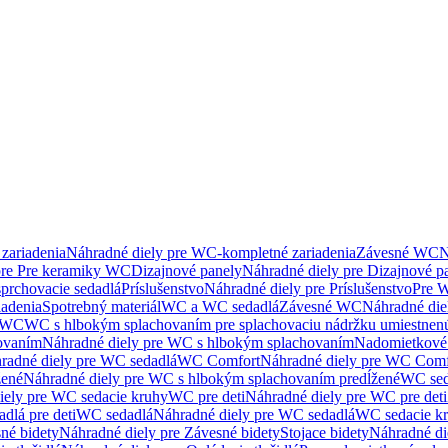
zariadenia
Náhradné diely pre WC-kompletné zariadenia
Závesné WC
N
pre Pre keramiky WC
Dizajnové panely
Náhradné diely pre Dizajnové p
sprchovacie sedadlá
Príslušenstvo
Náhradné diely pre Príslušenstvo
Pre W
iadenia
Spotrebný materiál
WC a WC sedadlá
Závesné WC
Náhradné di
e WC
WC s hlbokým splachovaním pre splachovaciu nádržku umiestne
ovaním
Náhradné diely pre WC s hlbokým splachovaním
Nadomietkové 
radné diely pre WC sedadlá
WC Comfort
Náhradné diely pre WC Comf
žené
Náhradné diely pre WC s hlbokým splachovaním predĺžené
WC sed
iely pre WC sedacie kruhy
WC pre deti
Náhradné diely pre WC pre deti
dlá pre deti
WC sedadlá
Náhradné diely pre WC sedadlá
WC sedacie k
né bidety
Náhradné diely pre Závesné bidety
Stojace bidety
Náhradné die