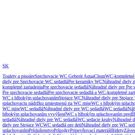
SK
Toalety a pisoáre
Sprchovacie WC Geberit AquaClean
WC-kompletné 
diely pre Sprchovacie WC sedadlá
Pre keramiky WC
Náhradné diely 
kompletné zariadenia
Pre sprchovacie sedadlá
Náhradné diely pre Pre 
Pre sprchovacie sedadlá
Pre sprchovacie sedadlá a WC-kompletné zar
WC s hlbokým splachovaním
Stojace WC
Náhradné diely pre Stojac
splachovaciu nádržku umiestnenú na WC mise
WC s hlbokým splach
WC mise
WC sedadlá
Náhradné diely pre WC sedadlá
WC sedadlá
Náh
hlbokým splachovaním vyvýšené
WC s hlbokým splachovaním predĺ
sedadlá
Náhradné diely pre WC sedadlá
WC sedacie kruhy
Náhradné d
diely pre Stojace WC
WC sedadlá pre deti
Náhradné diely pre WC seda
splachovaním
Príslušenstvo
Prípojky
Pripevňovací materiál
Bidety
Záves