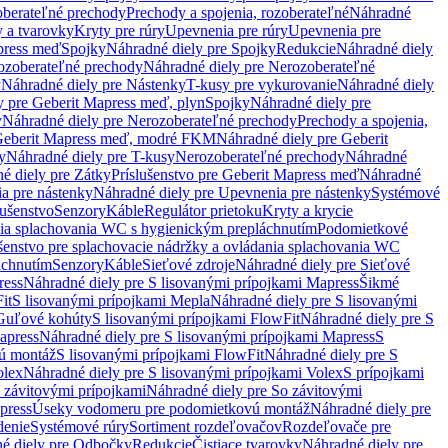
oberateľné prechody
Prechody a spojenia, rozoberateľné
Náhradné
y a tvarovky
Kryty pre rúry
Upevnenia pre rúry
Upevnenia pre
press meď
Spojky
Náhradné diely pre Spojky
Redukcie
Náhradné diely
ozoberateľné prechody
Náhradné diely pre Nerozoberateľné
y
Náhradné diely pre Nástenky
T-kusy pre vykurovanie
Náhradné diely
y pre Geberit Mapress meď, plyn
Spojky
Náhradné diely pre
y
Náhradné diely pre Nerozoberateľné prechody
Prechody a spojenia,
eberit Mapress meď, modré FKM
Náhradné diely pre Geberit
y
Náhradné diely pre T-kusy
Nerozoberateľné prechody
Náhradné
é diely pre Zátky
Príslušenstvo pre Geberit Mapress meď
Náhradné
a pre nástenky
Náhradné diely pre Upevnenia pre nástenky
Systémové
lušenstvo
Senzory
Káble
Regulátor prietoku
Kryty a krycie
nia splachovania WC s hygienickým prepláchnutím
Podomietkové
ušenstvo pre splachovacie nádržky a ovládania splachovania WC
áchnutím
Senzory
Káble
Sieťové zdroje
Náhradné diely pre Sieťové
ress
Náhradné diely pre S lisovanými prípojkami Mapress
Šikmé
it
S lisovanými prípojkami Mepla
Náhradné diely pre S lisovanými
 Guľové kohúty
S lisovanými prípojkami FlowFit
Náhradné diely pre S
apress
Náhradné diely pre S lisovanými prípojkami Mapress
S
ú montáž
S lisovanými prípojkami FlowFit
Náhradné diely pre S
olex
Náhradné diely pre S lisovanými prípojkami Volex
S prípojkami
 závitovými prípojkami
Náhradné diely pre So závitovými
press
Úseky vodomeru pre podomietkovú montáž
Náhradné diely pre
denie
Systémové rúry
Sortiment rozdeľovačov
Rozdeľovače pre
é diely pre Odbočky
Redukcie
Čistiace tvarovky
Náhradné diely pre