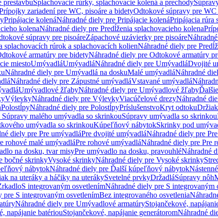
e prestavbu
Splachovacie rúrky, splachovacie kolená a prechody
Súpravy
Prípojky zariadení pre WC, pisoáre a bidety
Odtokové súpravy pre WC 
ky
Pripájacie kolená
Náhradné diely pre Pripájacie kolená
Pripájacia rúra
acieho kolena
Náhradné diely pre Predĺženia splachovacieho kolena
Príp
dtokové súpravy pre pisoáre
Zápachové uzávierky pre pisoáre
Náhradné 
a splachovacích rúrok a splachovacích kolien
Náhradné diely pre Predĺž
dtokové armatúry pre bidety
Náhradné diely pre Odtokové armatúry pr
ie miesto
Umývadlá
Umývadlá
Náhradné diely pre Umývadlá
Dvojité 
ku
Náhradné diely pre Umývadlá na dosku
Malé umývadlá
Náhradné die
dlá
Náhradné diely pre Zápustné umývadlá
Vstavané umývadlá
Náhradn
vadlá
Umývadlové žľaby
Náhradné diely pre Umývadlové žľaby
Ďalši
ky
Výlevky
Náhradné diely pre Výlevky
Viacúčelové drezy
Náhradné die
a
Polostĺpy
Náhradné diely pre Polostĺpy
Príslušenstvo
Kryt odtoku
Držiak
e Súpravy malého umývadla so skrinkou
Súpravy umývadla so skrinkou
tkového umývadla so skrinkou
Kúpeľňový nábytok
Skrinky pod umýva
né diely pre Pre umývadlá
Pre dvojité umývadlá
Náhradné diely pre Pre
re rohové malé umývadlá
Pre rohové umývadlá
Náhradné diely pre Pre 
dlo na dosku, tvar misy
Pre umývadlo na dosku, pravouhlé
Náhradné di
e bočné skrinky
Vysoké skrinky
Náhradné diely pre Vysoké skrinky
Stre
peľňový nábytok
Náhradné diely pre Ďalší kúpeľňový nábytok
Nástenné
ak na uteráky a háčiky na uteráky
Svetelné prvky
Držadlá
Súpravy nôh
M
Zrkadlo
S integrovaným osvetlením
Náhradné diely pre S integrovaným 
y pre S integrovaným osvetlením
Bez integrovaného osvetlenia
Náhradné
atúry
Náhradné diely pre Umývadlové armatúry
Stojančekové, napájanie
, napájanie batériou
Stojančekové, napájanie generátorom
Náhradné die