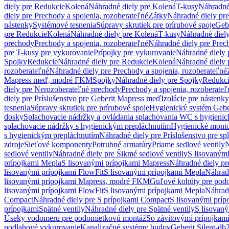
diely pre Redukcie
Kolená
Náhradné diely pre Kolená
T-kusy
Náhradné
diely pre Prechody a spojenia, rozoberateľné
Zátky
Náhradné diely pr
nástenky
Systémové tesnenia
Súpravy skrutiek pre prírubové spoje
Geb
pre Redukcie
Kolená
Náhradné diely pre Kolená
T-kusy
Náhradné diely
prechody
Prechody a spojenia, rozoberateľné
Náhradné diely pre Prech
pre T-kusy pre vykurovanie
Prípojky pre vykurovanie
Náhradné diely 
Spojky
Redukcie
Náhradné diely pre Redukcie
Kolená
Náhradné diely 
rozoberateľné
Náhradné diely pre Prechody a spojenia, rozoberateľné
Mapress meď, modré FKM
Spojky
Náhradné diely pre Spojky
Redukc
diely pre Nerozoberateľné prechody
Prechody a spojenia, rozoberateľ
diely pre Príslušenstvo pre Geberit Mapress meď
Izolácie pre nástenky
tesnenia
Súpravy skrutiek pre prírubové spoje
Hygienický systém Gebe
dosky
Splachovacie nádržky a ovládania splachovania WC s hygieni
splachovacie nádržky s hygienickým prepláchnutím
Hygienické mont
s hygienickým prepláchnutím
Náhradné diely pre Príslušenstvo pre s
zdroje
Sieťové komponenty
Potrubné armatúry
Priame sedlové ventily
N
sedlové ventily
Náhradné diely pre Šikmé sedlové ventily
S lisovanými
prípojkami Mepla
S lisovanými prípojkami Mapress
Náhradné diely pr
lisovanými prípojkami FlowFit
S lisovanými prípojkami Mepla
Náhrad
lisovanými prípojkami Mapress, modré FKM
Guľové kohúty pre pod
lisovanými prípojkami FlowFit
S lisovanými prípojkami Mepla
Náhrad
Compact
Náhradné diely pre S prípojkami Compact
S lisovanými príp
prípojkami
Spätné ventily
Náhradné diely pre Spätné ventily
S lisovan
Úseky vodomeru pre podomietkovú montáž
So závitovými prípojkam
podlahové vykurovanie
Kanalizačné systémy budov
Geberit Silent-db