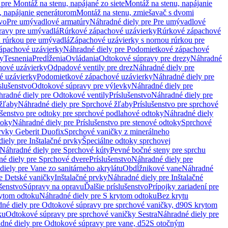
pre Montáž na stenu, napájané zo siete
Montáž na stenu, napájanie
, napájanie generátorom
Montáž na stenu, zmiešavač s dvomi
vo
Pre umývadlové armatúry
Náhradné diely pre Pre umývadlové
ravy pre umývadlá
Rúrkové zápachové uzávierky
Rúrkové zápachové
u rúrkou pre umývadlá
Zápachové uzávierky s nornou rúrkou pre
ápachové uzávierky
Náhradné diely pre Podomietkové zápachové
ky
Tesnenia
Predĺženia
Ovládania
Odtokové súpravy pre drezy
Náhradné
ové uzávierky
Odpadové ventily pre drez
Náhradné diely pre
é uzávierky
Podomietkové zápachové uzávierky
Náhradné diely pre
slušenstvo
Odtokové súpravy pre výlevky
Náhradné diely pre
radné diely pre Odtokové ventily
Príslušenstvo
Náhradné diely pre
žľaby
Náhradné diely pre Sprchové žľaby
Príslušenstvo pre sprchové
ušenstvo pre odtoky pre sprchové podlahové odtoky
Náhradné diely
toky
Náhradné diely pre Príslušenstvo pre stenové odtoky
Sprchové
prvky Geberit Duofix
Sprchové vaničky z minerálneho
iely pre Inštalačné prvky
Špeciálne odtoky sprchovej
Náhradné diely pre Sprchové kúty
Pevné bočné steny pre sprchu
é diely pre Sprchové dvere
Príslušenstvo
Náhradné diely pre
iely pre Vane zo sanitárneho akrylátu
Obdĺžnikové vane
Náhradné
e Detské vaničky
Inštalačné prvky
Náhradné diely pre Inštalačné
ušenstvo
Súpravy na opravu
Ďalšie príslušenstvo
Prípojky zariadení pre
ytom odtoku
Náhradné diely pre S krytom odtoku
Bez krytu
né diely pre Odtokové súpravy pre sprchové vaničky, d90
S krytom
ku
Odtokové súpravy pre sprchové vaničky Sestra
Náhradné diely pre
dné diely pre Odtokové súpravy pre vane, d52
S otočným