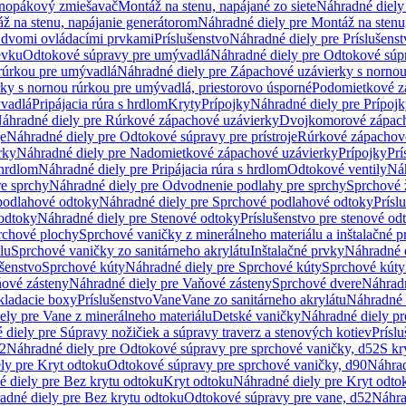
dnopákový zmiešavač
Montáž na stenu, napájané zo siete
Náhradné diely 
ž na stenu, napájanie generátorom
Náhradné diely pre Montáž na stenu
s dvomi ovládacími prvkami
Príslušenstvo
Náhradné diely pre Príslušenst
evku
Odtokové súpravy pre umývadlá
Náhradné diely pre Odtokové súp
rúrkou pre umývadlá
Náhradné diely pre Zápachové uzávierky s norno
ky s nornou rúrkou pre umývadlá, priestorovo úsporné
Podomietkové z
ývadlá
Pripájacia rúra s hrdlom
Kryty
Prípojky
Náhradné diely pre Prípoj
áhradné diely pre Rúrkové zápachové uzávierky
Dvojkomorové zápach
je
Náhradné diely pre Odtokové súpravy pre prístroje
Rúrkové zápachov
rky
Náhradné diely pre Nadomietkové zápachové uzávierky
Prípojky
Prí
 hrdlom
Náhradné diely pre Pripájacia rúra s hrdlom
Odtokové ventily
Náh
e sprchy
Náhradné diely pre Odvodnenie podlahy pre sprchy
Sprchové 
podlahové odtoky
Náhradné diely pre Sprchové podlahové odtoky
Prísl
odtoky
Náhradné diely pre Stenové odtoky
Príslušenstvo pre stenové od
rchové plochy
Sprchové vaničky z minerálneho materiálu a inštalačné 
lu
Sprchové vaničky zo sanitárneho akrylátu
Inštalačné prvky
Náhradné d
ušenstvo
Sprchové kúty
Náhradné diely pre Sprchové kúty
Sprchové kúty
ové zásteny
Náhradné diely pre Vaňové zásteny
Sprchové dvere
Náhradn
ladacie boxy
Príslušenstvo
Vane
Vane zo sanitárneho akrylátu
Náhradné d
ely pre Vane z minerálneho materiálu
Detské vaničky
Náhradné diely pr
diely pre Súpravy nožičiek a súpravy traverz a stenových kotiev
Prísl
52
Náhradné diely pre Odtokové súpravy pre sprchové vaničky, d52
S kr
ly pre Kryt odtoku
Odtokové súpravy pre sprchové vaničky, d90
Náhrad
 diely pre Bez krytu odtoku
Kryt odtoku
Náhradné diely pre Kryt odto
adné diely pre Bez krytu odtoku
Odtokové súpravy pre vane, d52
Náhra