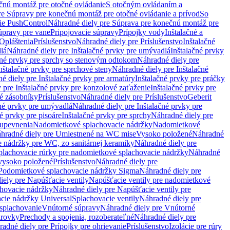
čnú montáž pre otočné ovládanie
S otočným ovládaním a
re Súpravy pre konečnú montáž pre otočné ovládanie a prívod
So
ie PushControl
Náhradné diely pre Súprava pre konečnú montáž pre
úpravy pre vane
Pripojovacie súpravy
Prípojky vody
Inštalačné a
Opláštenia
Príslušenstvo
Náhradné diely pre Príslušenstvo
Inštalačné
lá
Náhradné diely pre Inštalačné prvky pre umývadlá
Inštalačné prvky
čné prvky pre sprchy so stenovým odtokom
Náhradné diely pre
nštalačné prvky pre sprchové steny
Náhradné diely pre Inštalačné
é diely pre Inštalačné prvky pre armatúry
Inštalačné prvky pre práčky
 pre Inštalačné prvky pre konzolové zaťaženie
Inštalačné prvky pre
né zásobníky
Príslušenstvo
Náhradné diely pre Príslušenstvo
Geberit
čné prvky pre umývadlá
Náhradné diely pre Inštalačné prvky pre
é prvky pre pisoáre
Inštalačné prvky pre sprchy
Náhradné diely pre
 upevnenia
Nadomietkové splachovacie nádržky
Nadomietkové
hradné diely pre Umiestnené na WC mise
Vysoko položené
Náhradné
 nádržky pre WC, zo sanitárnej keramiky
Náhradné diely pre
plachovacie rúrky pre nadomietkové splachovacie nádržky
Náhradné
 vysoko položené
Príslušenstvo
Náhradné diely pre
Podomietkové splachovacie nádržky Sigma
Náhradné diely pre
iely pre Napúšťacie ventily
Napúšťacie ventily pre nadomietkové
chovacie nádržky
Náhradné diely pre Napúšťacie ventily pre
acie nádržky Universal
Splachovacie ventily
Náhradné diely pre
 splachovanie
Vnútorné súpravy
Náhradné diely pre Vnútorné
arovky
Prechody a spojenia, rozoberateľné
Náhradné diely pre
adné diely pre Prípojky pre ohrievanie
Príslušenstvo
Izolácie pre rúry