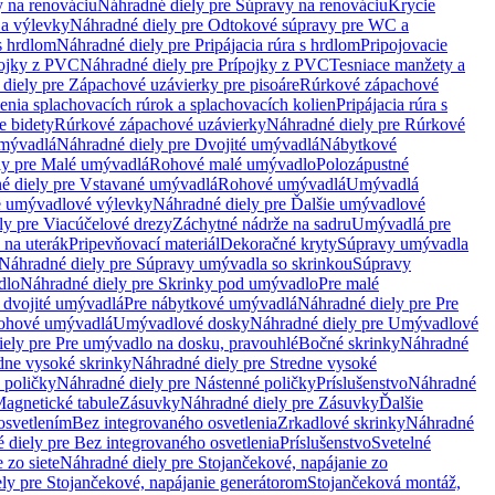
 na renováciu
Náhradné diely pre Súpravy na renováciu
Krycie
a výlevky
Náhradné diely pre Odtokové súpravy pre WC a
 s hrdlom
Náhradné diely pre Pripájacia rúra s hrdlom
Pripojovacie
ojky z PVC
Náhradné diely pre Prípojky z PVC
Tesniace manžety a
diely pre Zápachové uzávierky pre pisoáre
Rúrkové zápachové
enia splachovacích rúrok a splachovacích kolien
Pripájacia rúra s
e bidety
Rúrkové zápachové uzávierky
Náhradné diely pre Rúrkové
umývadlá
Náhradné diely pre Dvojité umývadlá
Nábytkové
ly pre Malé umývadlá
Rohové malé umývadlo
Polozápustné
é diely pre Vstavané umývadlá
Rohové umývadlá
Umývadlá
e umývadlové výlevky
Náhradné diely pre Ďalšie umývadlové
ly pre Viacúčelové drezy
Záchytné nádrže na sadru
Umývadlá pre
 na uterák
Pripevňovací materiál
Dekoračné kryty
Súpravy umývadla
Náhradné diely pre Súpravy umývadla so skrinkou
Súpravy
dlo
Náhradné diely pre Skrinky pod umývadlo
Pre malé
 dvojité umývadlá
Pre nábytkové umývadlá
Náhradné diely pre Pre
rohové umývadlá
Umývadlové dosky
Náhradné diely pre Umývadlové
ely pre Pre umývadlo na dosku, pravouhlé
Bočné skrinky
Náhradné
dne vysoké skrinky
Náhradné diely pre Stredne vysoké
 poličky
Náhradné diely pre Nástenné poličky
Príslušenstvo
Náhradné
agnetické tabule
Zásuvky
Náhradné diely pre Zásuvky
Ďalšie
osvetlením
Bez integrovaného osvetlenia
Zrkadlové skrinky
Náhradné
 diely pre Bez integrovaného osvetlenia
Príslušenstvo
Svetelné
 zo siete
Náhradné diely pre Stojančekové, napájanie zo
ly pre Stojančekové, napájanie generátorom
Stojančeková montáž,