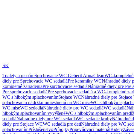
SK
Toalety a pisoáre
Sprchovacie WC Geberit AquaClean
WC-kompletné 
diely pre Sprchovacie WC sedadlá
Pre keramiky WC
Náhradné diely 
kompletné zariadenia
Pre sprchovacie sedadlá
Náhradné diely pre Pre 
Pre sprchovacie sedadlá
Pre sprchovacie sedadlá a WC-kompletné zar
WC s hlbokým splachovaním
Stojace WC
Náhradné diely pre Stojac
splachovaciu nádržku umiestnenú na WC mise
WC s hlbokým splach
WC mise
WC sedadlá
Náhradné diely pre WC sedadlá
WC sedadlá
Náh
hlbokým splachovaním vyvýšené
WC s hlbokým splachovaním predĺ
sedadlá
Náhradné diely pre WC sedadlá
WC sedacie kruhy
Náhradné d
diely pre Stojace WC
WC sedadlá pre deti
Náhradné diely pre WC seda
splachovaním
Príslušenstvo
Prípojky
Pripevňovací materiál
Bidety
Záves