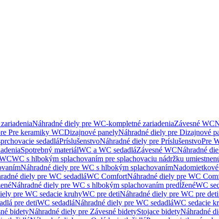
zariadenia
Náhradné diely pre WC-kompletné zariadenia
Závesné WC
N
pre Pre keramiky WC
Dizajnové panely
Náhradné diely pre Dizajnové p
sprchovacie sedadlá
Príslušenstvo
Náhradné diely pre Príslušenstvo
Pre W
iadenia
Spotrebný materiál
WC a WC sedadlá
Závesné WC
Náhradné di
e WC
WC s hlbokým splachovaním pre splachovaciu nádržku umiestne
ovaním
Náhradné diely pre WC s hlbokým splachovaním
Nadomietkové 
radné diely pre WC sedadlá
WC Comfort
Náhradné diely pre WC Comf
žené
Náhradné diely pre WC s hlbokým splachovaním predĺžené
WC sed
iely pre WC sedacie kruhy
WC pre deti
Náhradné diely pre WC pre deti
dlá pre deti
WC sedadlá
Náhradné diely pre WC sedadlá
WC sedacie k
né bidety
Náhradné diely pre Závesné bidety
Stojace bidety
Náhradné die