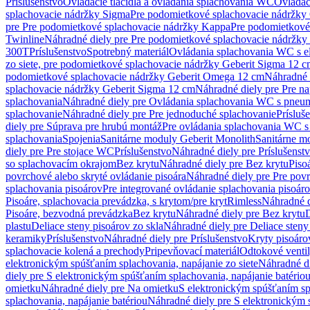
Príslušenstvo
Ovládacie tlačidlá a ovládania splachovania WC
Ovládaci
splachovacie nádržky Sigma
Pre podomietkové splachovacie nádržk
pre Pre podomietkové splachovacie nádržky Kappa
Pre podomietkové
Twinline
Náhradné diely pre Pre podomietkové splachovacie nádržky
300T
Príslušenstvo
Spotrebný materiál
Ovládania splachovania WC s e
zo siete, pre podomietkové splachovacie nádržky Geberit Sigma 12 
podomietkové splachovacie nádržky Geberit Omega 12 cm
Náhradné 
splachovacie nádržky Geberit Sigma 12 cm
Náhradné diely pre Pre n
splachovania
Náhradné diely pre Ovládania splachovania WC s pneu
splachovanie
Náhradné diely pre Pre jednoduché splachovanie
Prísluš
diely pre Súprava pre hrubú montáž
Pre ovládania splachovania WC s
splachovania
Spojenia
Sanitárne moduly Geberit Monolith
Sanitárne m
diely pre Pre stojace WC
Príslušenstvo
Náhradné diely pre Príslušenst
so splachovacím okrajom
Bez krytu
Náhradné diely pre Bez krytu
Piso
povrchové alebo skryté ovládanie pisoára
Náhradné diely pre Pre povr
splachovania pisoárov
Pre integrované ovládanie splachovania pisoár
Pisoáre, splachovacia prevádzka, s krytom/pre kryt
Rimless
Náhradné d
Pisoáre, bezvodná prevádzka
Bez krytu
Náhradné diely pre Bez krytu
D
plastu
Deliace steny pisoárov zo skla
Náhradné diely pre Deliace steny
keramiky
Príslušenstvo
Náhradné diely pre Príslušenstvo
Kryty pisoáro
splachovacie kolená a prechody
Pripevňovací materiál
Odtokové venti
elektronickým spúšťaním splachovania, napájanie zo siete
Náhradné di
diely pre S elektronickým spúšťaním splachovania, napájanie batério
omietku
Náhradné diely pre Na omietku
S elektronickým spúšťaním spl
splachovania, napájanie batériou
Náhradné diely pre S elektronickým 