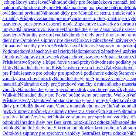
jednopákový zmiešavač
Náhradné diely pre Stojančeková montáž, je
batériou
Náhradné diely pre Montáž na stenu, napájanie batériou
Montá
ovládacími prvkami
Náhradné diely pre Montáž na stenu, zmiešavač 
armatúry
Prípojky zariadení pre umývacie miesto, drez, prístroje a výl
uzávierky, priestorovo úsporný model
Zápachové uzávierky s nornou 
umývadlá, priestorovo úsporné
Náhradné diely pre Zápachové uzávier
uzávierky
Prípojky pre umývadlá
Náhradné diely pre Prípojky pre um
diely pre Odtokové súpravy pre drezy
Rúrkové zápachové uzávierky
N
Odpadové ventily pre drez
Príslušenstvo
Odtokové súpravy pre prístro
Podomietkové zápachové uzávierky
Nadomietkové zápachové uzávie
Odtokové súpravy pre výlevky
Zápachové uzávierky
Pripájacia rúra s
Príslušenstvo
Sprchy a kúpeľňové vane
Sprchy
Odvodnenie podlahy pr
žľaby
Náhradné diely pre Príslušenstvo pre sprchové žľaby
Sprchové 
pre Príslušenstvo pre odtoky pre sprchové podlahové odtoky
Stenové 
vaničky a sprchové plochy
Náhradné diely pre Sprchové vaničky a sp
materiálu
Náhradné diely pre Sprchové vaničky z minerálneho materiá
vaničky
Náhradné diely pre Špeciálne odtoky sprchovej vaničky
Prísl
Walk-in
Náhradné diely pre Pevné bočné steny pre sprchu Walk-in
Vaň
Príslušenstvo
Výklenkové odkladacie boxy pre sprchy
Výklenkové odk
diely pre Obdĺžnikové vane
Vane z minerálneho materiálu
Náhradné di
prvky
Súpravy nožičiek a súpravy traverz a stenových kotiev
Náhradné 
sprchy a kúpeľňové vane
Odtokové súpravy pre sprchové vaničky, d
odtoku
Náhradné diely pre Bez krytu odtoku
Kryt odtoku
Náhradné die
odtoku
Náhradné diely pre S krytom odtoku
Bez krytu odtoku
Náhradné
Odtokové súpravy pre sprchové vaničky Sestra
Bez krytu odtoku
Náhr