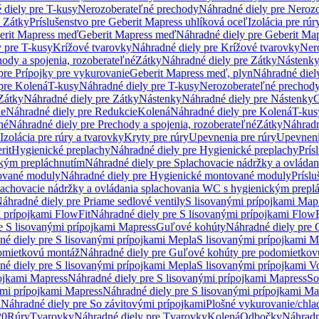
 diely pre T-kusy
Nerozoberateľné prechody
Náhradné diely pre Neroz
e Zátky
Príslušenstvo pre Geberit Mapress uhlíková oceľ
Izolácia pre rúr
erit Mapress meď
Geberit Mapress meď
Náhradné diely pre Geberit Ma
 pre T-kusy
Krížové tvarovky
Náhradné diely pre Krížové tvarovky
Ner
ody a spojenia, rozoberateľné
Zátky
Náhradné diely pre Zátky
Nástenk
pre Prípojky pre vykurovanie
Geberit Mapress meď, plyn
Náhradné diel
pre Kolená
T-kusy
Náhradné diely pre T-kusy
Nerozoberateľné prechod
Zátky
Náhradné diely pre Zátky
Nástenky
Náhradné diely pre Nástenky
G
ie
Náhradné diely pre Redukcie
Kolená
Náhradné diely pre Kolená
T-kus
né
Náhradné diely pre Prechody a spojenia, rozoberateľné
Zátky
Náhradn
Izolácia pre rúry a tvarovky
Kryty pre rúry
Upevnenia pre rúry
Upevneni
rit
Hygienické preplachy
Náhradné diely pre Hygienické preplachy
Prís
ckým prepláchnutím
Náhradné diely pre Splachovacie nádržky a ovláda
ované moduly
Náhradné diely pre Hygienické montované moduly
Prísl
plachovacie nádržky a ovládania splachovania WC s hygienickým prepl
áhradné diely pre Priame sedlové ventily
S lisovanými prípojkami Map
 prípojkami FlowFit
Náhradné diely pre S lisovanými prípojkami FlowF
e S lisovanými prípojkami Mapress
Guľové kohúty
Náhradné diely pre
né diely pre S lisovanými prípojkami Mepla
S lisovanými prípojkami M
omietkovú montáž
Náhradné diely pre Guľové kohúty pre podomietkov
né diely pre S lisovanými prípojkami Mepla
S lisovanými prípojkami V
ojkami Mapress
Náhradné diely pre S lisovanými prípojkami Mapress
So
ými prípojkami Mapress
Náhradné diely pre S lisovanými prípojkami Ma
i
Náhradné diely pre So závitovými prípojkami
Plošné vykurovanie/chla
20
Rúry
Tvarovky
Náhradné diely pre Tvarovky
Kolená
Odbočky
Náhradn