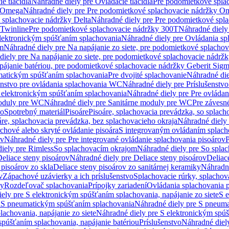
e tlačidlá
Náhradné diely pre Ovládacie tlačidlá
Pre podomietkové spla
y Omega
Náhradné diely pre Pre podomietkové splachovacie nádržky O
 splachovacie nádržky Delta
Náhradné diely pre Pre podomietkové spla
 Twinline
Pre podomietkové splachovacie nádržky 300T
Náhradné diely
lektronickým spúšťaním splachovania
Náhradné diely pre Ovládania s
cm
Náhradné diely pre Na napájanie zo siete, pre podomietkové splacho
diely pre Na napájanie zo siete, pre podomietkové splachovacie nádr
apájanie batériou, pre podomietkové splachovacie nádržky Geberit Sig
matickým spúšťaním splachovania
Pre dvojité splachovanie
Náhradné die
enstvo pre ovládania splachovania WC
Náhradné diely pre Príslušenstv
 elektronickým spúšťaním splachovania
Náhradné diely pre Pre ovláda
oduly pre WC
Náhradné diely pre Sanitárne moduly pre WC
Pre záves
vo
Spotrebný materiál
Pisoáre
Pisoáre, splachovacia prevádzka, so splac
áre, splachovacia prevádzka, bez splachovacieho okraja
Náhradné diely 
chové alebo skryté ovládanie pisoára
S integrovaným ovládaním splach
ov
Náhradné diely pre Pre integrované ovládanie splachovania pisoárov
P
iely pre Rimless
So splachovacím okrajom
Náhradné diely pre So spla
eliace steny pisoárov
Náhradné diely pre Deliace steny pisoárov
Deliac
 pisoárov zo skla
Deliace steny pisoárov zo sanitárnej keramiky
Náhradné
v
Zápachové uzávierky a ich príslušenstvo
Splachovacie rúrky, splachov
ly
Rozdeľovač splachovania
Prípojky zariadení
Ovládania splachovania 
ely pre S elektronickým spúšťaním splachovania, napájanie zo siete
S e
u
S pneumatickým spúšťaním splachovania
Náhradné diely pre S pneum
achovania, napájanie zo siete
Náhradné diely pre S elektronickým spúš
spúšťaním splachovania, napájanie batériou
Príslušenstvo
Náhradné diely