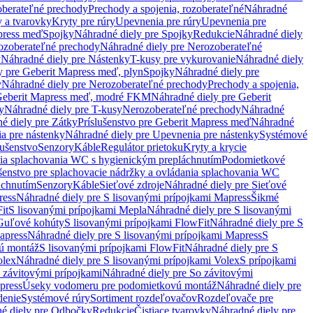
oberateľné prechody
Prechody a spojenia, rozoberateľné
Náhradné
y a tvarovky
Kryty pre rúry
Upevnenia pre rúry
Upevnenia pre
press meď
Spojky
Náhradné diely pre Spojky
Redukcie
Náhradné diely
ozoberateľné prechody
Náhradné diely pre Nerozoberateľné
y
Náhradné diely pre Nástenky
T-kusy pre vykurovanie
Náhradné diely
y pre Geberit Mapress meď, plyn
Spojky
Náhradné diely pre
y
Náhradné diely pre Nerozoberateľné prechody
Prechody a spojenia,
eberit Mapress meď, modré FKM
Náhradné diely pre Geberit
y
Náhradné diely pre T-kusy
Nerozoberateľné prechody
Náhradné
é diely pre Zátky
Príslušenstvo pre Geberit Mapress meď
Náhradné
a pre nástenky
Náhradné diely pre Upevnenia pre nástenky
Systémové
lušenstvo
Senzory
Káble
Regulátor prietoku
Kryty a krycie
nia splachovania WC s hygienickým prepláchnutím
Podomietkové
ušenstvo pre splachovacie nádržky a ovládania splachovania WC
áchnutím
Senzory
Káble
Sieťové zdroje
Náhradné diely pre Sieťové
ress
Náhradné diely pre S lisovanými prípojkami Mapress
Šikmé
it
S lisovanými prípojkami Mepla
Náhradné diely pre S lisovanými
 Guľové kohúty
S lisovanými prípojkami FlowFit
Náhradné diely pre S
apress
Náhradné diely pre S lisovanými prípojkami Mapress
S
ú montáž
S lisovanými prípojkami FlowFit
Náhradné diely pre S
olex
Náhradné diely pre S lisovanými prípojkami Volex
S prípojkami
 závitovými prípojkami
Náhradné diely pre So závitovými
press
Úseky vodomeru pre podomietkovú montáž
Náhradné diely pre
denie
Systémové rúry
Sortiment rozdeľovačov
Rozdeľovače pre
é diely pre Odbočky
Redukcie
Čistiace tvarovky
Náhradné diely pre