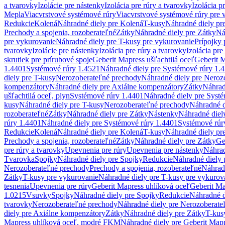
a tvarovky
Izolácie pre nástenky
Izolácia pre rúry a tvarovky
Izolácia p
Mepla
Viacvrstvové systémové rúry
Viacvrstvové systémové rúry pre 
Redukcie
Kolená
Náhradné diely pre Kolená
T-kusy
Náhradné diely pr
Prechody a spojenia, rozoberateľné
Zátky
Náhradné diely pre Zátky
Ná
pre vykurovanie
Náhradné diely pre T-kusy pre vykurovanie
Prípojky 
tvarovky
Izolácie pre nástenky
Izolácia pre rúry a tvarovky
Izolácia pre
skrutiek pre prírubové spoje
Geberit Mapress ušľachtilá oceľ
Geberit M
1.4401
Systémové rúry 1.4521
Náhradné diely pre Systémové rúry 1.
diely pre T-kusy
Nerozoberateľné prechody
Náhradné diely pre Neroz
kompenzátory
Náhradné diely pre Axiálne kompenzátory
Zátky
Náhrad
ušľachtilá oceľ, plyn
Systémové rúry 1.4401
Náhradné diely pre Syst
kusy
Náhradné diely pre T-kusy
Nerozoberateľné prechody
Náhradné d
rozoberateľné
Zátky
Náhradné diely pre Zátky
Nástenky
Náhradné diel
rúry 1.4401
Náhradné diely pre Systémové rúry 1.4401
Systémové rúr
Redukcie
Kolená
Náhradné diely pre Kolená
T-kusy
Náhradné diely pr
Prechody a spojenia, rozoberateľné
Zátky
Náhradné diely pre Zátky
Ge
pre rúry a tvarovky
Upevnenia pre rúry
Upevnenia pre nástenky
Náhrad
Tvarovka
Spojky
Náhradné diely pre Spojky
Redukcie
Náhradné diely 
Nerozoberateľné prechody
Prechody a spojenia, rozoberateľné
Náhradn
Zátky
T-kusy pre vykurovanie
Náhradné diely pre T-kusy pre vykurov
tesnenia
Upevnenia pre rúry
Geberit Mapress uhlíková oceľ
Geberit Ma
1.0215
Vsuvky
Spojky
Náhradné diely pre Spojky
Redukcie
Náhradné d
tvarovky
Nerozoberateľné prechody
Náhradné diely pre Nerozoberate
diely pre Axiálne kompenzátory
Zátky
Náhradné diely pre Zátky
T-kus
Mapress uhlíková oceľ, modré FKM
Náhradné diely pre Geberit Map