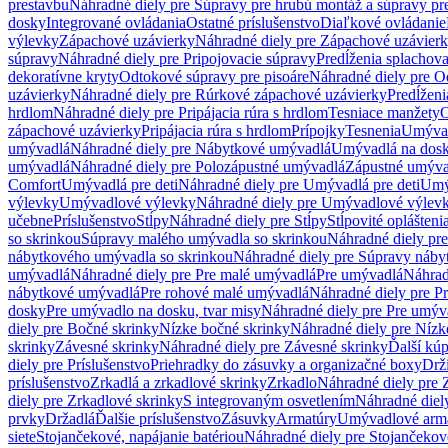
prestavbu
Náhradné diely pre Súpravy pre hrubú montáž a súpravy pr
dosky
Integrované ovládania
Ostatné príslušenstvo
Diaľkové ovládanie
výlevky
Zápachové uzávierky
Náhradné diely pre Zápachové uzávier
súpravy
Náhradné diely pre Pripojovacie súpravy
Predĺženia splachov
dekoratívne kryty
Odtokové súpravy pre pisoáre
Náhradné diely pre O
uzávierky
Náhradné diely pre Rúrkové zápachové uzávierky
Predĺženi
hrdlom
Náhradné diely pre Pripájacia rúra s hrdlom
Tesniace manžety
O
zápachové uzávierky
Pripájacia rúra s hrdlom
Prípojky
Tesnenia
Umývac
umývadlá
Náhradné diely pre Nábytkové umývadlá
Umývadlá na dos
umývadlá
Náhradné diely pre Polozápustné umývadlá
Zápustné umýva
Comfort
Umývadlá pre deti
Náhradné diely pre Umývadlá pre deti
Umý
výlevky
Umývadlové výlevky
Náhradné diely pre Umývadlové výlev
učebne
Príslušenstvo
Stĺpy
Náhradné diely pre Stĺpy
Stĺpovité oplášteni
so skrinkou
Súpravy malého umývadla so skrinkou
Náhradné diely pr
nábytkového umývadla so skrinkou
Náhradné diely pre Súpravy náby
umývadlá
Náhradné diely pre Pre malé umývadlá
Pre umývadlá
Náhrad
nábytkové umývadlá
Pre rohové malé umývadlá
Náhradné diely pre P
dosky
Pre umývadlo na dosku, tvar misy
Náhradné diely pre Pre umýva
diely pre Bočné skrinky
Nízke bočné skrinky
Náhradné diely pre Nízk
skrinky
Závesné skrinky
Náhradné diely pre Závesné skrinky
Ďalší kú
diely pre Príslušenstvo
Priehradky do zásuvky a organizačné boxy
Drži
príslušenstvo
Zrkadlá a zrkadlové skrinky
Zrkadlo
Náhradné diely pre 
diely pre Zrkadlové skrinky
S integrovaným osvetlením
Náhradné diel
prvky
Držadlá
Ďalšie príslušenstvo
Zásuvky
Armatúry
Umývadlové arm
siete
Stojančekové, napájanie batériou
Náhradné diely pre Stojančekové