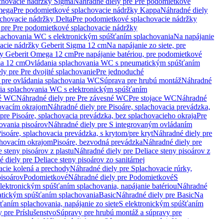
chovacie nádržky Sigma
Náhradné diely pre Pre podomietkové
mega
Pre podomietkové splachovacie nádržky Kappa
Náhradné diely
chovacie nádržky Delta
Pre podomietkové splachovacie nádržky
 pre Pre podomietkové splachovacie nádržky
plachovania WC s elektronickým spúšťaním splachovania
Na napájanie
vacie nádržky Geberit Sigma 12 cm
Na napájanie zo siete, pre
žky Geberit Omega 12 cm
Pre napájanie batériou, pre podomietkové
ma 12 cm
Ovládania splachovania WC s pneumatickým spúšťaním
ly pre Pre dvojité splachovanie
Pre jednoduché
o pre ovládania splachovania WC
Súprava pre hrubú montáž
Náhradné
nia splachovania WC s elektronickým spúšťaním
né WC
Náhradné diely pre Pre závesné WC
Pre stojace WC
Náhradné
hovacím okrajom
Náhradné diely pre Pisoáre, splachovacia prevádzka,
pre Pisoáre, splachovacia prevádzka, bez splachovacieho okraja
Pre
ovania pisoárov
Náhradné diely pre S integrovaným ovládaním
isoáre, splachovacia prevádzka, s krytom/pre kryt
Náhradné diely pre
chovacím okrajom
Pisoáre, bezvodná prevádzka
Náhradné diely pre
e steny pisoárov z plastu
Náhradné diely pre Deliace steny pisoárov z
 diely pre Deliace steny pisoárov zo sanitárnej
acie kolená a prechody
Náhradné diely pre Splachovacie rúrky,
pisoárov
Podomietkové
Náhradné diely pre Podomietkové
S
lektronickým spúšťaním splachovania, napájanie batériou
Náhradné
atickým spúšťaním splachovania
Basic
Náhradné diely pre Basic
Na
ťaním splachovania, napájanie zo siete
S elektronickým spúšťaním
 pre Príslušenstvo
Súpravy pre hrubú montáž a súpravy pre