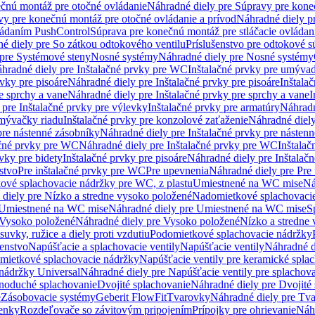
čnú montáž pre otočné ovládanie
Náhradné diely pre Súpravy pre kone
vy pre konečnú montáž pre otočné ovládanie a prívod
Náhradné diely p
vládaním PushControl
Súprava pre konečnú montáž pre stláčacie ovládan
é diely pre So zátkou odtokového ventilu
Príslušenstvo pre odtokové s
pre Systémové steny
Nosné systémy
Náhradné diely pre Nosné systémy
hradné diely pre Inštalačné prvky pre WC
Inštalačné prvky pre umývad
rvky pre pisoáre
Náhradné diely pre Inštalačné prvky pre pisoáre
Inštala
e sprchy a vane
Náhradné diely pre Inštalačné prvky pre sprchy a vane
I
 pre Inštalačné prvky pre výlevky
Inštalačné prvky pre armatúry
Náhradn
umývačky riadu
Inštalačné prvky pre konzolové zaťaženie
Náhradné diely
pre nástenné zásobníky
Náhradné diely pre Inštalačné prvky pre násten
ačné prvky pre WC
Náhradné diely pre Inštalačné prvky pre WC
Inštala
vky pre bidety
Inštalačné prvky pre pisoáre
Náhradné diely pre Inštalačn
stvo
Pre inštalačné prvky pre WC
Pre upevnenia
Náhradné diely pre Pre
ové splachovacie nádržky pre WC, z plastu
Umiestnené na WC mise
Ná
diely pre Nízko a stredne vysoko položené
Nadomietkové splachovacie
Umiestnené na WC mise
Náhradné diely pre Umiestnené na WC mise
S
Vysoko položené
Náhradné diely pre Vysoko položené
Nízko a stredne
suvky, ružice a diely proti vzdutiu
Podomietkové splachovacie nádržky
šenstvo
Napúšťacie a splachovacie ventily
Napúšťacie ventily
Náhradné d
omietkové splachovacie nádržky
Napúšťacie ventily pre keramické spla
 nádržky Universal
Náhradné diely pre Napúšťacie ventily pre splachov
dnoduché splachovanie
Dvojité splachovanie
Náhradné diely pre Dvojité
e
Zásobovacie systémy
Geberit FlowFit
Tvarovky
Náhradné diely pre Tv
tenky
Rozdeľovače so závitovým pripojením
Prípojky pre ohrievanie
Náhr