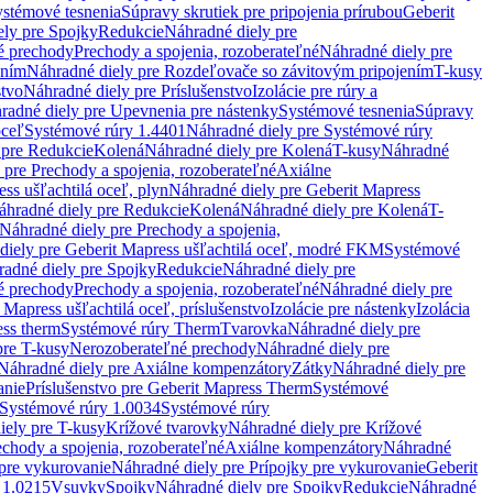
stémové tesnenia
Súpravy skrutiek pre pripojenia prírubou
Geberit
ely pre Spojky
Redukcie
Náhradné diely pre
é prechody
Prechody a spojenia, rozoberateľné
Náhradné diely pre
ením
Náhradné diely pre Rozdeľovače so závitovým pripojením
T-kusy
stvo
Náhradné diely pre Príslušenstvo
Izolácie pre rúry a
radné diely pre Upevnenia pre nástenky
Systémové tesnenia
Súpravy
oceľ
Systémové rúry 1.4401
Náhradné diely pre Systémové rúry
 pre Redukcie
Kolená
Náhradné diely pre Kolená
T-kusy
Náhradné
 pre Prechody a spojenia, rozoberateľné
Axiálne
ss ušľachtilá oceľ, plyn
Náhradné diely pre Geberit Mapress
áhradné diely pre Redukcie
Kolená
Náhradné diely pre Kolená
T-
Náhradné diely pre Prechody a spojenia,
diely pre Geberit Mapress ušľachtilá oceľ, modré FKM
Systémové
adné diely pre Spojky
Redukcie
Náhradné diely pre
é prechody
Prechody a spojenia, rozoberateľné
Náhradné diely pre
 Mapress ušľachtilá oceľ, príslušenstvo
Izolácie pre nástenky
Izolácia
ess therm
Systémové rúry Therm
Tvarovka
Náhradné diely pre
pre T-kusy
Nerozoberateľné prechody
Náhradné diely pre
Náhradné diely pre Axiálne kompenzátory
Zátky
Náhradné diely pre
anie
Príslušenstvo pre Geberit Mapress Therm
Systémové
Systémové rúry 1.0034
Systémové rúry
iely pre T-kusy
Krížové tvarovky
Náhradné diely pre Krížové
echody a spojenia, rozoberateľné
Axiálne kompenzátory
Náhradné
 pre vykurovanie
Náhradné diely pre Prípojky pre vykurovanie
Geberit
 1.0215
Vsuvky
Spojky
Náhradné diely pre Spojky
Redukcie
Náhradné