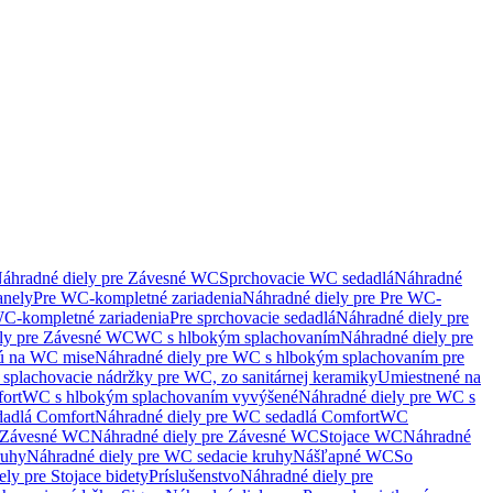
áhradné diely pre Závesné WC
Sprchovacie WC sedadlá
Náhradné
anely
Pre WC-kompletné zariadenia
Náhradné diely pre Pre WC-
C-kompletné zariadenia
Pre sprchovacie sedadlá
Náhradné diely pre
ely pre Závesné WC
WC s hlbokým splachovaním
Náhradné diely pre
nú na WC mise
Náhradné diely pre WC s hlbokým splachovaním pre
splachovacie nádržky pre WC, zo sanitárnej keramiky
Umiestnené na
ort
WC s hlbokým splachovaním vyvýšené
Náhradné diely pre WC s
adlá Comfort
Náhradné diely pre WC sedadlá Comfort
WC
Závesné WC
Náhradné diely pre Závesné WC
Stojace WC
Náhradné
ruhy
Náhradné diely pre WC sedacie kruhy
Nášľapné WC
So
ly pre Stojace bidety
Príslušenstvo
Náhradné diely pre