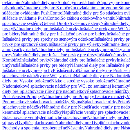
ovládaním
Náhradné diely pre S otočným ovládaním
Súpravy pre kone
prívodom
Náhradné diely pre S otočným ovládaním a prívodom
Súpra
stláčacím ovládaním PushControl
Náhradné diely pre So stláčacím o
stláčacie ovládanie PushControl
So zátkou odtokového ventilu
Náhradn
splachovacie systémy
Geberit Duofix
Systémové steny
Náhradné diely 
prvky
Náhradné diely pre Inštalačné prvky
Inštalačné prvky pre WC
Ná
pre bidety
Náhradné diely pre Inštalačné prvky pre bidety
Inštalačné p
Inštalačné prvky pre sprchy so stenovým odtokom
Inštalačné prvky pr
prvky pre sprchové steny
Inštalačné prvky pre výlevky
Náhradné diely
a umývačky riadu
Náhradné diely pre Inštalačné prvky pre práčky a 
drezy
Náhradné diely pre Inštalačné prvky pre drezy
Inštalačné prvky 
Kombifix
Inštalačné prvky
Náhradné diely pre Inštalačné prvky
Inštal
umývadlá
Inštalačné prvky pre bidety
Náhradné diely pre Inštalačné pr
Inštalačné prvky pre sprchy
Príslušenstvo
Náhradné diely pre Príslušen
splachovacie nádržky pre WC, z plastu
Náhradné diely pre Nadomietk
diely pre Vysoko položené
Nízko a stredne vysoko položené
Náhradné 
Nadomietkové splachovacie nádržky pre WC, zo sanitárnej keramiky
diely pre Splachovacie rúrky pre nadomietkové splachovacie nádržky
Príslušenstvo
Prípojky
Náhradné diely pre Prípojky
Tesniace manžety
V
Podomietkové splachovacie nádržky Sigma
Splachovacie rúrky
Príslu
splachovacie nádržky
Náhradné diely pre Napúšťacie ventily pre nad
keramické splachovacie nádržky
Napúšťacie ventily pre splachovacie
Splachovacie ventily
Jednoduché splachovanie
Náhradné diely pre Je
súpravy
Dvojité splachovanie
Náhradné diely pre Dvojité splachovani
Prechody a spojenia, rozoberateľné
Nástenky
Náhradné diely pre Nás