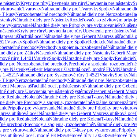
re nástenky
Kryty pre rúry
Upevnenia pre rúry
Upevnenia pre nástenky
Sy
vykurovanie
Tvarovky
Náhradné diely pre Tvarovky
Spojky
Náhradné di
e T-kusy
Nerozoberateľné prechody
Náhradné diely pre Nerozoberateľn
stenky
Náhradné diely pre Nástenky
Rozdeľovače so závitovým pripoj
pre vykurovanie
Náhradné diely pre Prípojky pre vykurovanie
Príslušen
 nástenky
Kryty pre rúry
Upevnenia pre rúry
Upevnenia pre nástenky
Náh
apress ušľachtilá oceľ
Náhradné diely pre Geberit Mapress ušľachtilá 
4521
Vsuvky
Spojky
Náhradné diely pre Spojky
Redukcie
Náhradné diely
oberateľné prechody
Prechody a spojenia, rozoberateľné
Náhradné diely
né diely pre Zátky
Nástenky
Náhradné diely pre Nástenky
Geberit Mapre
émové rúry 1.4401
Vsuvky
Spojky
Náhradné diely pre Spojky
Redukcie
N
iely pre Nerozoberateľné prechody
Prechody a spojenia, rozoberateľné
y pre Nástenky
Geberit Mapress ušľachtilá oceľ, modré FKM
Náhradné 
y 1.4521
Náhradné diely pre Systémové rúry 1.4521
Vsuvky
Spojky
Náhr
e T-kusy
Nerozoberateľné prechody
Náhradné diely pre Nerozoberateľn
berit Mapress ušľachtilá oceľ, príslušenstvo
Náhradné diely pre Geberit
né diely pre Upevnenia pre nástenky
Systémové tesnenia
Geberit Mapr
pre Redukcie
Kolená
Náhradné diely pre Kolená
T-kusy
Náhradné diely 
é diely pre Prechody a spojenia, rozoberateľné
Axiálne kompenzátory
anie
Prípojky pre vykurovanie
Náhradné diely pre Prípojky pre vykurov
press uhlíková oceľ
Náhradné diely pre Geberit Mapress uhlíková oceľ
iely pre Redukcie
Kolená
Náhradné diely pre Kolená
T-kusy
Náhradné d
ľné prechody
Prechody a spojenia, rozoberateľné
Náhradné diely pre Pr
y pre vykurovanie
Náhradné diely pre T-kusy pre vykurovanie
Prípojky
ress uhlíková oceľ, modré FKM
Systémové rúry 1.0034
Systémové rúry