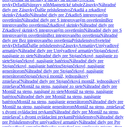
prvky
Držadlá
Súpravy nôh
Magnetické tabule
Zásuvky
Náhradné
diely pre Zásuvky
Ďalšie príslušenstvo
Zrkadlá a zrkadlové
skrinky
Zrkadlo
Náhradné diely pre Zrkadlo
S integrovaným
osvetlením
Náhradné diely pre S integrovaným osvetlením
Bez
integrovaného osvetlenia
Zrkadlové skrinky
Náhradné diely pre
Zrkadlové skrinky
S integrovaným osvetlením
Náhradné diely pre S
integrovaným osvetlením
Bez integrovaného osvetlenia
Náhradné
diely pre Bez integrovaného osvetlenia
Príslušenstvo
Svetelné
prvky
Držadlá
Ďalšie príslušenstvo
Zásuvky
Armatúry
Umývadlové
armatúry
Náhradné diely pre Umývadlové armatúry
Stojančekové,
napájanie zo siete
Náhradné diely pre Stojančekové, napájanie zo
siete
Stojančekové, napájanie batériou
Náhradné diely pre
Stojančekové, napájanie batériou
Stojančekové, napájanie
generátorom
Náhradné diely pre Stojančekové, napájanie
generátorom
Stojančeková montáž, jednopákový
zmiešavač
Náhradné diely pre Stojančeková montáž, jednopákový
zmiešavač
Montáž na stenu, napájané zo siete
Náhradné diely pre
Montáž na stenu, napájané zo siete
Montáž na stenu, napájanie
batériou
Náhradné diely pre Montáž na stenu, napájanie
batériou
Montáž na stenu, napájanie generátorom
Náhradné diely pre
Montáž na stenu, napájanie generátorom
Montáž na stenu, zmiešavač
s dvomi ovládacími prvkami
Náhradné diely pre Montáž na stenu,
zmiešavač s dvomi ovládacími prvkami
Príslušenstvo
Náhradné diely
pre Príslušenstvo
Pre umývadlové armatúry
Náhradné diely pre Pre