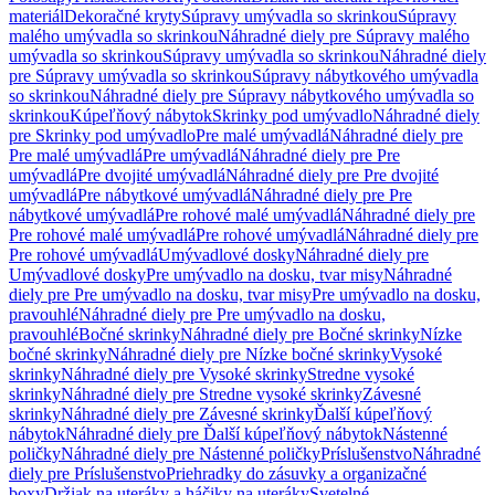
materiál
Dekoračné kryty
Súpravy umývadla so skrinkou
Súpravy
malého umývadla so skrinkou
Náhradné diely pre Súpravy malého
umývadla so skrinkou
Súpravy umývadla so skrinkou
Náhradné diely
pre Súpravy umývadla so skrinkou
Súpravy nábytkového umývadla
so skrinkou
Náhradné diely pre Súpravy nábytkového umývadla so
skrinkou
Kúpeľňový nábytok
Skrinky pod umývadlo
Náhradné diely
pre Skrinky pod umývadlo
Pre malé umývadlá
Náhradné diely pre
Pre malé umývadlá
Pre umývadlá
Náhradné diely pre Pre
umývadlá
Pre dvojité umývadlá
Náhradné diely pre Pre dvojité
umývadlá
Pre nábytkové umývadlá
Náhradné diely pre Pre
nábytkové umývadlá
Pre rohové malé umývadlá
Náhradné diely pre
Pre rohové malé umývadlá
Pre rohové umývadlá
Náhradné diely pre
Pre rohové umývadlá
Umývadlové dosky
Náhradné diely pre
Umývadlové dosky
Pre umývadlo na dosku, tvar misy
Náhradné
diely pre Pre umývadlo na dosku, tvar misy
Pre umývadlo na dosku,
pravouhlé
Náhradné diely pre Pre umývadlo na dosku,
pravouhlé
Bočné skrinky
Náhradné diely pre Bočné skrinky
Nízke
bočné skrinky
Náhradné diely pre Nízke bočné skrinky
Vysoké
skrinky
Náhradné diely pre Vysoké skrinky
Stredne vysoké
skrinky
Náhradné diely pre Stredne vysoké skrinky
Závesné
skrinky
Náhradné diely pre Závesné skrinky
Ďalší kúpeľňový
nábytok
Náhradné diely pre Ďalší kúpeľňový nábytok
Nástenné
poličky
Náhradné diely pre Nástenné poličky
Príslušenstvo
Náhradné
diely pre Príslušenstvo
Priehradky do zásuvky a organizačné
boxy
Držiak na uteráky a háčiky na uteráky
Svetelné