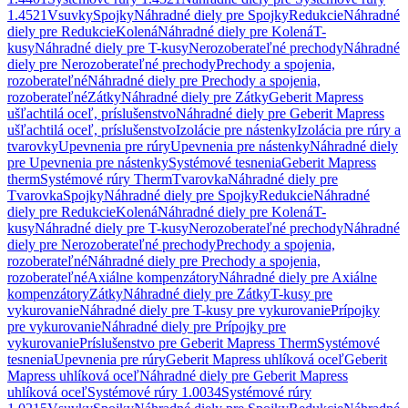
1.4521
Vsuvky
Spojky
Náhradné diely pre Spojky
Redukcie
Náhradné
diely pre Redukcie
Kolená
Náhradné diely pre Kolená
T-
kusy
Náhradné diely pre T-kusy
Nerozoberateľné prechody
Náhradné
diely pre Nerozoberateľné prechody
Prechody a spojenia,
rozoberateľné
Náhradné diely pre Prechody a spojenia,
rozoberateľné
Zátky
Náhradné diely pre Zátky
Geberit Mapress
ušľachtilá oceľ, príslušenstvo
Náhradné diely pre Geberit Mapress
ušľachtilá oceľ, príslušenstvo
Izolácie pre nástenky
Izolácia pre rúry a
tvarovky
Upevnenia pre rúry
Upevnenia pre nástenky
Náhradné diely
pre Upevnenia pre nástenky
Systémové tesnenia
Geberit Mapress
therm
Systémové rúry Therm
Tvarovka
Náhradné diely pre
Tvarovka
Spojky
Náhradné diely pre Spojky
Redukcie
Náhradné
diely pre Redukcie
Kolená
Náhradné diely pre Kolená
T-
kusy
Náhradné diely pre T-kusy
Nerozoberateľné prechody
Náhradné
diely pre Nerozoberateľné prechody
Prechody a spojenia,
rozoberateľné
Náhradné diely pre Prechody a spojenia,
rozoberateľné
Axiálne kompenzátory
Náhradné diely pre Axiálne
kompenzátory
Zátky
Náhradné diely pre Zátky
T-kusy pre
vykurovanie
Náhradné diely pre T-kusy pre vykurovanie
Prípojky
pre vykurovanie
Náhradné diely pre Prípojky pre
vykurovanie
Príslušenstvo pre Geberit Mapress Therm
Systémové
tesnenia
Upevnenia pre rúry
Geberit Mapress uhlíková oceľ
Geberit
Mapress uhlíková oceľ
Náhradné diely pre Geberit Mapress
uhlíková oceľ
Systémové rúry 1.0034
Systémové rúry