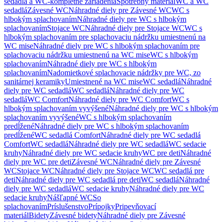
sedadlá a WC-kompletné zariadenia
Spotrebný materiál
WC a WC
sedadlá
Závesné WC
Náhradné diely pre Závesné WC
WC s
hlbokým splachovaním
Náhradné diely pre WC s hlbokým
splachovaním
Stojace WC
Náhradné diely pre Stojace WC
WC s
hlbokým splachovaním pre splachovaciu nádržku umiestnenú na
WC mise
Náhradné diely pre WC s hlbokým splachovaním pre
splachovaciu nádržku umiestnenú na WC mise
WC s hlbokým
splachovaním
Náhradné diely pre WC s hlbokým
splachovaním
Nadomietkové splachovacie nádržky pre WC, zo
sanitárnej keramiky
Umiestnené na WC mise
WC sedadlá
Náhradné
diely pre WC sedadlá
WC sedadlá
Náhradné diely pre WC
sedadlá
WC Comfort
Náhradné diely pre WC Comfort
WC s
hlbokým splachovaním vyvýšené
Náhradné diely pre WC s hlbokým
splachovaním vyvýšené
WC s hlbokým splachovaním
predĺžené
Náhradné diely pre WC s hlbokým splachovaním
predĺžené
WC sedadlá Comfort
Náhradné diely pre WC sedadlá
Comfort
WC sedadlá
Náhradné diely pre WC sedadlá
WC sedacie
kruhy
Náhradné diely pre WC sedacie kruhy
WC pre deti
Náhradné
diely pre WC pre deti
Závesné WC
Náhradné diely pre Závesné
WC
Stojace WC
Náhradné diely pre Stojace WC
WC sedadlá pre
deti
Náhradné diely pre WC sedadlá pre deti
WC sedadlá
Náhradné
diely pre WC sedadlá
WC sedacie kruhy
Náhradné diely pre WC
sedacie kruhy
Nášľapné WC
So
splachovaním
Príslušenstvo
Prípojky
Pripevňovací
materiál
Bidety
Závesné bidety
Náhradné diely pre Závesné