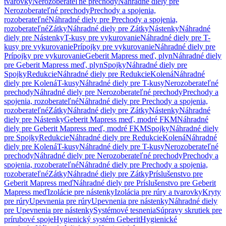
tvarovky
Nerozoberateľné prechody
Náhradné diely pre
Nerozoberateľné prechody
Prechody a spojenia,
rozoberateľné
Náhradné diely pre Prechody a spojenia,
rozoberateľné
Zátky
Náhradné diely pre Zátky
Nástenky
Náhradné
diely pre Nástenky
T-kusy pre vykurovanie
Náhradné diely pre T-
kusy pre vykurovanie
Prípojky pre vykurovanie
Náhradné diely pre
Prípojky pre vykurovanie
Geberit Mapress meď, plyn
Náhradné diely
pre Geberit Mapress meď, plyn
Spojky
Náhradné diely pre
Spojky
Redukcie
Náhradné diely pre Redukcie
Kolená
Náhradné
diely pre Kolená
T-kusy
Náhradné diely pre T-kusy
Nerozoberateľné
prechody
Náhradné diely pre Nerozoberateľné prechody
Prechody a
spojenia, rozoberateľné
Náhradné diely pre Prechody a spojenia,
rozoberateľné
Zátky
Náhradné diely pre Zátky
Nástenky
Náhradné
diely pre Nástenky
Geberit Mapress meď, modré FKM
Náhradné
diely pre Geberit Mapress meď, modré FKM
Spojky
Náhradné diely
pre Spojky
Redukcie
Náhradné diely pre Redukcie
Kolená
Náhradné
diely pre Kolená
T-kusy
Náhradné diely pre T-kusy
Nerozoberateľné
prechody
Náhradné diely pre Nerozoberateľné prechody
Prechody a
spojenia, rozoberateľné
Náhradné diely pre Prechody a spojenia,
rozoberateľné
Zátky
Náhradné diely pre Zátky
Príslušenstvo pre
Geberit Mapress meď
Náhradné diely pre Príslušenstvo pre Geberit
Mapress meď
Izolácie pre nástenky
Izolácia pre rúry a tvarovky
Kryty
pre rúry
Upevnenia pre rúry
Upevnenia pre nástenky
Náhradné diely
pre Upevnenia pre nástenky
Systémové tesnenia
Súpravy skrutiek pre
prírubové spoje
Hygienický systém Geberit
Hygienické