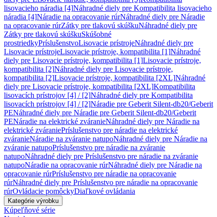
lisovacieho náradia [4]
Náhradné diely pre Kompatibilita lisovacieho
náradia [4]
Náradie na opracovanie rúr
Náhradné diely pre Náradie
na opracovanie rúr
Zátky pre tlakovú skúšku
Náhradné diely pre
Zátky pre tlakovú skúšku
Skúšobné
prostriedky
Príslušenstvo
Lisovacie prístroje
Náhradné diely pre
Lisovacie prístroje
Lisovacie prístroje, kompatibilita [1]
Náhradné
diely pre Lisovacie prístroje, kompatibilita [1]
Lisovacie prístroje,
kompatibilita [2]
Náhradné diely pre Lisovacie prístroje,
kompatibilita [2]
Lisovacie prístroje, kompatibilita [2XL]
Náhradné
diely pre Lisovacie prístroje, kompatibilita [2XL]
Kompatibilita
lisovacích prístrojov [4] / [2]
Náhradné diely pre Kompatibilita
lisovacích prístrojov [4] / [2]
Náradie pre Geberit Silent-db20/Geberit
PE
Náhradné diely pre Náradie pre Geberit Silent-db20/Geberit
PE
Náradie na elektrické zváranie
Náhradné diely pre Náradie na
elektrické zváranie
Príslušenstvo pre náradie na elektrické
zváranie
Náradie na zváranie natupo
Náhradné diely pre Náradie na
zváranie natupo
Príslušenstvo pre náradie na zváranie
natupo
Náhradné diely pre Príslušenstvo pre náradie na zváranie
natupo
Náradie na opracovanie rúr
Náhradné diely pre Náradie na
opracovanie rúr
Príslušenstvo pre náradie na opracovanie
rúr
Náhradné diely pre Príslušenstvo pre náradie na opracovanie
rúr
Ovládacie pomôcky
Diaľkové ovládania
Kategórie výrobku
Kúpeľňové série