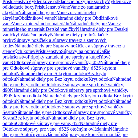
Príslušenstvo
Výklenkové odkladacie boxy pre sprchy
Výklenkové
odkladacie boxy
Príslušenstvo
Vane
Vane zo sanitárneho
akrylátu
Náhradné diely pre Vane zo sanitárneho
akrylátu
Obdĺžnikové vane
Náhradné diely pre Obdĺžnikové
vane
Vane z minerálneho materiálu
Náhradné diely pre Vane z
minerálneho materiálu
Detské vaničky
Náhradné diely pre Detské
vaničky
Inštalačné prvky
Náhradné diely pre Inštalačné
prvky
Súpravy nožičiek a súpravy traverz a stenových
kotiev
Náhradné diely pre Súpravy nožičiek a súpravy traverz a
stenových kotiev
Príslušenstvo
Súpravy na opravu
Ďalšie
príslušenstvo
Prípojky zariadení pre sprchy a kúpeľňové
vane
Odtokové súpravy pre sprchové vaničky, d52
Náhradné diely
pre Odtokové súpravy pre sprchové vaničky, d52
S krytom
odtoku
Náhradné diely pre S krytom odtoku
Bez krytu
odtoku
Náhradné diely pre Bez krytu odtoku
Kryt odtoku
Náhradné
diely pre Kryt odtoku
Odtokové súpravy pre sprchové vaničky,
d90
Náhradné diely pre Odtokové súpravy pre sprchové vaničky,
d90
S krytom odtoku
Náhradné diely pre S krytom odtoku
Bez krytu
odtoku
Náhradné diely pre Bez krytu odtoku
Kryt odtoku
Náhradné
diely pre Kryt odtoku
Odtokové súpravy pre sprchové vaničky
Sestra
Náhradné diely pre Odtokové súpravy pre sprchové vaničky
Sestra
Bez krytu odtoku
Náhradné diely pre Bez krytu
odtoku
Odtokové súpravy pre vane, d52
Náhradné diely pre
Odtokové súpravy pre vane, d52
S otočným ovládaním
Náhradné
diely pre S otočným ovládaním
Súpravy pre konečnú montáž pre