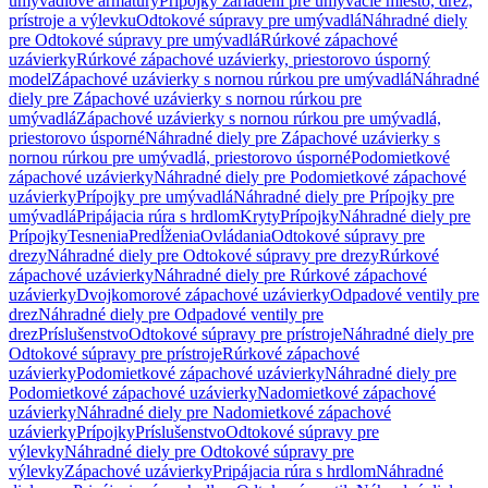
umývadlové armatúry
Prípojky zariadení pre umývacie miesto, drez,
prístroje a výlevku
Odtokové súpravy pre umývadlá
Náhradné diely
pre Odtokové súpravy pre umývadlá
Rúrkové zápachové
uzávierky
Rúrkové zápachové uzávierky, priestorovo úsporný
model
Zápachové uzávierky s nornou rúrkou pre umývadlá
Náhradné
diely pre Zápachové uzávierky s nornou rúrkou pre
umývadlá
Zápachové uzávierky s nornou rúrkou pre umývadlá,
priestorovo úsporné
Náhradné diely pre Zápachové uzávierky s
nornou rúrkou pre umývadlá, priestorovo úsporné
Podomietkové
zápachové uzávierky
Náhradné diely pre Podomietkové zápachové
uzávierky
Prípojky pre umývadlá
Náhradné diely pre Prípojky pre
umývadlá
Pripájacia rúra s hrdlom
Kryty
Prípojky
Náhradné diely pre
Prípojky
Tesnenia
Predĺženia
Ovládania
Odtokové súpravy pre
drezy
Náhradné diely pre Odtokové súpravy pre drezy
Rúrkové
zápachové uzávierky
Náhradné diely pre Rúrkové zápachové
uzávierky
Dvojkomorové zápachové uzávierky
Odpadové ventily pre
drez
Náhradné diely pre Odpadové ventily pre
drez
Príslušenstvo
Odtokové súpravy pre prístroje
Náhradné diely pre
Odtokové súpravy pre prístroje
Rúrkové zápachové
uzávierky
Podomietkové zápachové uzávierky
Náhradné diely pre
Podomietkové zápachové uzávierky
Nadomietkové zápachové
uzávierky
Náhradné diely pre Nadomietkové zápachové
uzávierky
Prípojky
Príslušenstvo
Odtokové súpravy pre
výlevky
Náhradné diely pre Odtokové súpravy pre
výlevky
Zápachové uzávierky
Pripájacia rúra s hrdlom
Náhradné