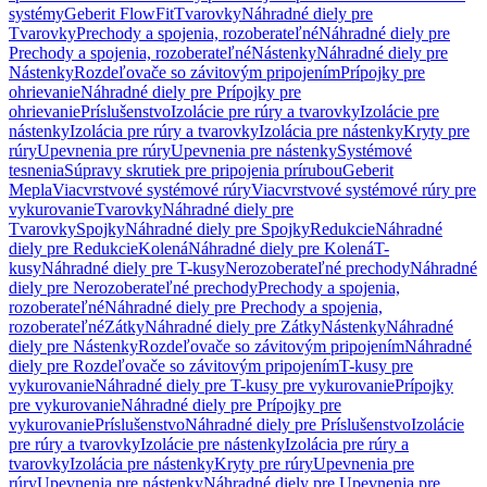
systémy
Geberit FlowFit
Tvarovky
Náhradné diely pre
Tvarovky
Prechody a spojenia, rozoberateľné
Náhradné diely pre
Prechody a spojenia, rozoberateľné
Nástenky
Náhradné diely pre
Nástenky
Rozdeľovače so závitovým pripojením
Prípojky pre
ohrievanie
Náhradné diely pre Prípojky pre
ohrievanie
Príslušenstvo
Izolácie pre rúry a tvarovky
Izolácie pre
nástenky
Izolácia pre rúry a tvarovky
Izolácia pre nástenky
Kryty pre
rúry
Upevnenia pre rúry
Upevnenia pre nástenky
Systémové
tesnenia
Súpravy skrutiek pre pripojenia prírubou
Geberit
Mepla
Viacvrstvové systémové rúry
Viacvrstvové systémové rúry pre
vykurovanie
Tvarovky
Náhradné diely pre
Tvarovky
Spojky
Náhradné diely pre Spojky
Redukcie
Náhradné
diely pre Redukcie
Kolená
Náhradné diely pre Kolená
T-
kusy
Náhradné diely pre T-kusy
Nerozoberateľné prechody
Náhradné
diely pre Nerozoberateľné prechody
Prechody a spojenia,
rozoberateľné
Náhradné diely pre Prechody a spojenia,
rozoberateľné
Zátky
Náhradné diely pre Zátky
Nástenky
Náhradné
diely pre Nástenky
Rozdeľovače so závitovým pripojením
Náhradné
diely pre Rozdeľovače so závitovým pripojením
T-kusy pre
vykurovanie
Náhradné diely pre T-kusy pre vykurovanie
Prípojky
pre vykurovanie
Náhradné diely pre Prípojky pre
vykurovanie
Príslušenstvo
Náhradné diely pre Príslušenstvo
Izolácie
pre rúry a tvarovky
Izolácie pre nástenky
Izolácia pre rúry a
tvarovky
Izolácia pre nástenky
Kryty pre rúry
Upevnenia pre
rúry
Upevnenia pre nástenky
Náhradné diely pre Upevnenia pre