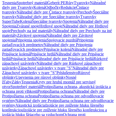
Tesnenia
Spotrebný materiál
Geberit PE
Rúry
Tvarovky
Náhradné
diely pre Tvarovky
Kolená
Odbočky
Redukcie
Čistiace
tvarovky
Náhradné diely pre Čistiace tvarovky
Prechody
Špeciálne
tvarovky
Náhradné diely pre Špeciálne tvarovky
Tvarovky
SuperTube
Kolená
Špeciálne tvarovky
Spojenia
Náhradné diely pre
Spojenia
Zvárané spoje
Hrdlové spoje
Náhradné diely pre Hrdlové
spoje
Prechody na iné materiály
Náhradné diely pre Prechody na iné
materiály
Závitové spojenia
Náhradné diely pre Závitové
spojenia
Pripojenia spojenia
Spojovacie puzdrá
Pripojenia
zariaďovacích predmetov
Náhradné diely pre Pripojenia
zariaďovacích predmetov
Pripájacie kolená
Náhradné diely pre
Pripájacie kolená
Pripájacie hrdlá
Náhradné diely pre Pripájacie
hrdlá
Pripájacie hrdlá
Náhradné diely pre Pripájacie hrdlá
Rúrkové
zápachové uzávierky
Náhradné diely pre Rúrkové zápachové
uzávierky
Zápachové uzávierky v tvare "S"
Náhradné diely pre
Zápachové uzávierky v tvare "S"
Príslušenstvo
Rúrové
objímky
Upevnenia pre rúrové objímky
Nosné
žľaby
Zátky
Tesnenia
Kryty pre hrubú montáž pre servisný
otvor
Spotrebný materiál
Protipožiarna ochrana, akustická izolácia a
ochrana proti vlhkosti
Protipožiarna ochrana
Náhradné diely pre
Protipožiarna ochrana
Protipožiarna ochrana pre odvodňovacie
systémy
Náhradné diely pre Protipožiarna ochrana pre odvodňovacie
systémy
Akustická izolácia
Izolácie pre zníženie hluku šíreného
konštrukciou
Izolácie pre zníženie hluku šíreného konštrukciou a
izolácia hluku šíriaceho sa vzduchom
Ochrana proti