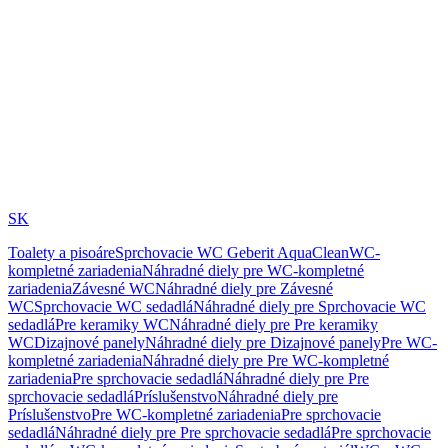
SK
Toalety a pisoáre
Sprchovacie WC Geberit AquaClean
WC-
kompletné zariadenia
Náhradné diely pre WC-kompletné
zariadenia
Závesné WC
Náhradné diely pre Závesné
WC
Sprchovacie WC sedadlá
Náhradné diely pre Sprchovacie WC
sedadlá
Pre keramiky WC
Náhradné diely pre Pre keramiky
WC
Dizajnové panely
Náhradné diely pre Dizajnové panely
Pre WC-
kompletné zariadenia
Náhradné diely pre Pre WC-kompletné
zariadenia
Pre sprchovacie sedadlá
Náhradné diely pre Pre
sprchovacie sedadlá
Príslušenstvo
Náhradné diely pre
Príslušenstvo
Pre WC-kompletné zariadenia
Pre sprchovacie
sedadlá
Náhradné diely pre Pre sprchovacie sedadlá
Pre sprchovacie