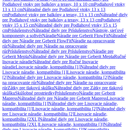
Podlahové vtoky pre balkóny a terasy, 10 x 10 cm
Podlahové vtoky
13 x 13 cm
Náhradné diely pre Podlahové vtoky 13 x 13
cm
Podlahové vtoky pre balkóny a terasy, 13 x 13 cm
Náhradné diely
pre Podlahové vtoky pre balkóny a terasy, 13 x 13 cm
Podlahové
vtoky 15 x 15 cm
Náhradné diely pre Podlahové vtoky 15 x 15
cm
Príslušenstvo
Náhradné diely pre Príslušenstvo
Nástroje, sieťové
komponenty a softvér
Náradie
Náradie pre Geberit FlowFit
Náhradné
diely pre Náradie pre Geberit FlowFit
Náradie na opracovanie
rúr
Náhradné diely pre Náradie na opracovanie
rúr
Príslušenstvo
Náhradné diely pre Príslušenstvo
Náradie pre
Geberit Mepla
Náhradné diely pre Náradie pre Geberit Mepla
Ručné
lisovacie náradie
Náhradné diely pre Ručné lisovacie
náradie
Lisovacie náradie, kompatibilita [1]
Náhradné diely pre
Lisovacie náradie, kompatibilita [1]
Lisovacie náradie, kompatibilita
[2]
Náhradné diely pre Lisovacie náradie, kompatibilita [2]
Náradie
na opracovanie rúr
Náhradné diely pre Náradie na opracovanie
rúr
Zátky pre tlakovú skúšku
Náhradné diely pre Zátky pre tlakovú
skúšku
Skúšobné prostriedky
Príslušenstvo
Náradie pre Geberit
Mapress
Náhradné diely pre Náradie pre Geberit Mapress
Lisovacie
náradie, kompatibilita [1]
Náhradné diely pre Lisovacie náradie,
kompatibilita [1]
Lisovacie náradie, kompatibilita [2]
Náhradné diely
pre Lisovacie náradie, kompatibilita [2]
Lisovacie náradie,
kompatibilita [2XL]
Náhradné diely pre Lisovacie náradie,
kompatibilita [2XL]
Lisovacie náradie, kompatibilita [3]
Náhradné
diely pre Lisovacie náradie, kompatibilita [3]
Kompatibilita