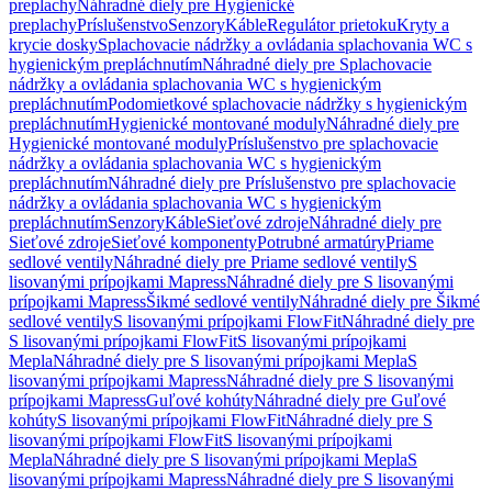
preplachy
Náhradné diely pre Hygienické
preplachy
Príslušenstvo
Senzory
Káble
Regulátor prietoku
Kryty a
krycie dosky
Splachovacie nádržky a ovládania splachovania WC s
hygienickým prepláchnutím
Náhradné diely pre Splachovacie
nádržky a ovládania splachovania WC s hygienickým
prepláchnutím
Podomietkové splachovacie nádržky s hygienickým
prepláchnutím
Hygienické montované moduly
Náhradné diely pre
Hygienické montované moduly
Príslušenstvo pre splachovacie
nádržky a ovládania splachovania WC s hygienickým
prepláchnutím
Náhradné diely pre Príslušenstvo pre splachovacie
nádržky a ovládania splachovania WC s hygienickým
prepláchnutím
Senzory
Káble
Sieťové zdroje
Náhradné diely pre
Sieťové zdroje
Sieťové komponenty
Potrubné armatúry
Priame
sedlové ventily
Náhradné diely pre Priame sedlové ventily
S
lisovanými prípojkami Mapress
Náhradné diely pre S lisovanými
prípojkami Mapress
Šikmé sedlové ventily
Náhradné diely pre Šikmé
sedlové ventily
S lisovanými prípojkami FlowFit
Náhradné diely pre
S lisovanými prípojkami FlowFit
S lisovanými prípojkami
Mepla
Náhradné diely pre S lisovanými prípojkami Mepla
S
lisovanými prípojkami Mapress
Náhradné diely pre S lisovanými
prípojkami Mapress
Guľové kohúty
Náhradné diely pre Guľové
kohúty
S lisovanými prípojkami FlowFit
Náhradné diely pre S
lisovanými prípojkami FlowFit
S lisovanými prípojkami
Mepla
Náhradné diely pre S lisovanými prípojkami Mepla
S
lisovanými prípojkami Mapress
Náhradné diely pre S lisovanými