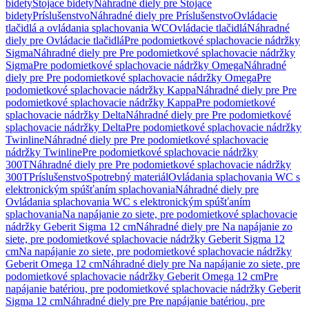
bidety
Stojace bidety
Náhradné diely pre Stojace
bidety
Príslušenstvo
Náhradné diely pre Príslušenstvo
Ovládacie
tlačidlá a ovládania splachovania WC
Ovládacie tlačidlá
Náhradné
diely pre Ovládacie tlačidlá
Pre podomietkové splachovacie nádržky
Sigma
Náhradné diely pre Pre podomietkové splachovacie nádržky
Sigma
Pre podomietkové splachovacie nádržky Omega
Náhradné
diely pre Pre podomietkové splachovacie nádržky Omega
Pre
podomietkové splachovacie nádržky Kappa
Náhradné diely pre Pre
podomietkové splachovacie nádržky Kappa
Pre podomietkové
splachovacie nádržky Delta
Náhradné diely pre Pre podomietkové
splachovacie nádržky Delta
Pre podomietkové splachovacie nádržky
Twinline
Náhradné diely pre Pre podomietkové splachovacie
nádržky Twinline
Pre podomietkové splachovacie nádržky
300T
Náhradné diely pre Pre podomietkové splachovacie nádržky
300T
Príslušenstvo
Spotrebný materiál
Ovládania splachovania WC s
elektronickým spúšťaním splachovania
Náhradné diely pre
Ovládania splachovania WC s elektronickým spúšťaním
splachovania
Na napájanie zo siete, pre podomietkové splachovacie
nádržky Geberit Sigma 12 cm
Náhradné diely pre Na napájanie zo
siete, pre podomietkové splachovacie nádržky Geberit Sigma 12
cm
Na napájanie zo siete, pre podomietkové splachovacie nádržky
Geberit Omega 12 cm
Náhradné diely pre Na napájanie zo siete, pre
podomietkové splachovacie nádržky Geberit Omega 12 cm
Pre
napájanie batériou, pre podomietkové splachovacie nádržky Geberit
Sigma 12 cm
Náhradné diely pre Pre napájanie batériou, pre