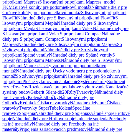
prípojkami Mapress
S lisovanými prípojkami Mapress, modré
FKM
Guľové kohúty pre podomietkovú montáž
Náhradné diely pre
Guľové kohúty pre podomietkovú montáž
S lisovanými prípojkami
FlowFit
Náhradné diely pre S lisovanými prípojkami FlowFit
S
lisovanými prípojkami Mepla
Náhradné diely pre S lisovanými
prípojkami Mepla
S lisovanými prípojkami Volex
Náhradné diely pre
S lisovanými prípojkami Volex
S prípojkami Compact
Náhradné
diely pre S prípojkami Compact
S lisovanými prípojkami
Mapress
Náhradné diely pre S lisovanými prípojkami Mapress
So
závitovými prípojkami
Náhradné diely pre So závitovými
prípojkami
Spätné ventily
Náhradné diely pre Spätné ventily
S
lisovanými prípojkami Mapress
Náhradné diely pre S lisovanými
prípojkami Mapress
Úseky vodomeru pre podomietkovú
montáž
Náhradné diely pre Úseky vodomeru pre podomietkovú
montáž
So závitovými prípojkami
Náhradné diely pre So závitovými
prípojkami
Plošné vykurovanie/chladenie
Systémové rúry
Sortiment
rozdeľovačov
Rozdeľovače pre podlahové vykurovanie
Kanalizačné
systémy budov
Geberit Silent-db20
Rúry
Tvarovky
Náhradné diely
pre Tvarovky
Kolená
Odbočky
Náhradné diely pre
Odbočky
Redukcie
Čistiace tvarovky
Náhradné diely pre Čistiace
tvarovky
Tvarovky SuperTube
Kolená
Špeciálne
tvarovky
Spojenia
Náhradné diely pre Spojenia
Zvárané spoje
Hrdlové
spoje
Náhradné diely pre Hrdlové spoje
Upínacie spojenia
Prechody
na iné materiály
Náhradné diely pre Prechody na iné
materiály
Pripojenia zariaďovacích predmetov
Náhradné diely pre