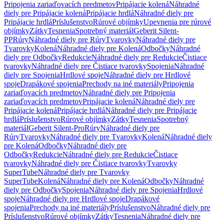
Pripojenia zariaďovacích predmetov
Pripájacie kolená
Náhradné
diely pre Pripájacie kolená
Pripájacie hrdlá
Náhradné diely pre
Pripájacie hrdlá
Príslušenstvo
Rúrové objímky
Upevnenia pre rúrové
objímky
Zátky
Tesnenia
Spotrebný materiál
Geberit Silent-
PP
Rúry
Náhradné diely pre Rúry
Tvarovky
Náhradné diely pre
Tvarovky
Kolená
Náhradné diely pre Kolená
Odbočky
Náhradné
diely pre Odbočky
Redukcie
Náhradné diely pre Redukcie
Čistiace
tvarovky
Náhradné diely pre Čistiace tvarovky
Spojenia
Náhradné
diely pre Spojenia
Hrdlové spoje
Náhradné diely pre Hrdlové
spoje
Drapákové spojenia
Prechody na iné materiály
Pripojenia
zariaďovacích predmetov
Náhradné diely pre Pripojenia
zariaďovacích predmetov
Pripájacie kolená
Náhradné diely pre
Pripájacie kolená
Pripájacie hrdlá
Náhradné diely pre Pripájacie
hrdlá
Príslušenstvo
Rúrové objímky
Zátky
Tesnenia
Spotrebný
materiál
Geberit Silent-Pro
Rúry
Náhradné diely pre
Rúry
Tvarovky
Náhradné diely pre Tvarovky
Kolená
Náhradné diely
pre Kolená
Odbočky
Náhradné diely pre
Odbočky
Redukcie
Náhradné diely pre Redukcie
Čistiace
tvarovky
Náhradné diely pre Čistiace tvarovky
Tvarovky
SuperTube
Náhradné diely pre Tvarovky
SuperTube
Kolená
Náhradné diely pre Kolená
Odbočky
Náhradné
diely pre Odbočky
Spojenia
Náhradné diely pre Spojenia
Hrdlové
spoje
Náhradné diely pre Hrdlové spoje
Drapákové
spojenia
Prechody na iné materiály
Príslušenstvo
Náhradné diely pre
Príslušenstvo
Rúrové objímky
Zátky
Tesnenia
Náhradné diely pre