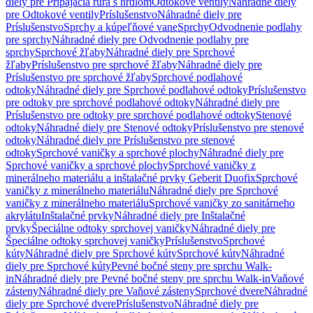
diely pre Pripájacia rúra s hrdlom
Odtokové ventily
Náhradné diely
pre Odtokové ventily
Príslušenstvo
Náhradné diely pre
Príslušenstvo
Sprchy a kúpeľňové vane
Sprchy
Odvodnenie podlahy
pre sprchy
Náhradné diely pre Odvodnenie podlahy pre
sprchy
Sprchové žľaby
Náhradné diely pre Sprchové
žľaby
Príslušenstvo pre sprchové žľaby
Náhradné diely pre
Príslušenstvo pre sprchové žľaby
Sprchové podlahové
odtoky
Náhradné diely pre Sprchové podlahové odtoky
Príslušenstvo
pre odtoky pre sprchové podlahové odtoky
Náhradné diely pre
Príslušenstvo pre odtoky pre sprchové podlahové odtoky
Stenové
odtoky
Náhradné diely pre Stenové odtoky
Príslušenstvo pre stenové
odtoky
Náhradné diely pre Príslušenstvo pre stenové
odtoky
Sprchové vaničky a sprchové plochy
Náhradné diely pre
Sprchové vaničky a sprchové plochy
Sprchové vaničky z
minerálneho materiálu a inštalačné prvky Geberit Duofix
Sprchové
vaničky z minerálneho materiálu
Náhradné diely pre Sprchové
vaničky z minerálneho materiálu
Sprchové vaničky zo sanitárneho
akrylátu
Inštalačné prvky
Náhradné diely pre Inštalačné
prvky
Špeciálne odtoky sprchovej vaničky
Náhradné diely pre
Špeciálne odtoky sprchovej vaničky
Príslušenstvo
Sprchové
kúty
Náhradné diely pre Sprchové kúty
Sprchové kúty
Náhradné
diely pre Sprchové kúty
Pevné bočné steny pre sprchu Walk-
in
Náhradné diely pre Pevné bočné steny pre sprchu Walk-in
Vaňové
zásteny
Náhradné diely pre Vaňové zásteny
Sprchové dvere
Náhradné
diely pre Sprchové dvere
Príslušenstvo
Náhradné diely pre