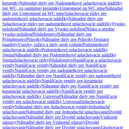
keramiky
Náhradné diely pre Nadomietkové splachovacie nádržky
pre WC, zo sanitárnej keramiky
Umiestnené na WC mise
Náhradné
diely pre Umiestnené na WC mise
Splachovacie rúrky pre
nadomietkové splachovacie nádržky
Náhradné diely pre
Splachovacie rúrky pre nadomietkové splachovacie nádržky
Vysoko
položené
Náhradné diely pre Vysoko položené
Nízko a stredne
vysoko položené
Príslušenstvo
Náhradné diely pre
Príslušenstvo
Prípojky
Náhradné diely pre Prípojky
Tesniace
manžety
Vsuvky, ružice a diely proti vzdutiu
Podomietkové
splachovacie nádržky
Podomietkové splachovacie nádržky
Sigma
Náhradné diely pre Podomietkové splachovacie nádržky
Sigma
Splachovacie rúrky
Príslušenstvo
Napúšťacie a splachovacie
ventily
Napúšťacie ventily
Náhradné diely pre Napúšťacie
ventily
Napúšťacie ventily pre nadomietkové splachovacie
nádržky
Náhradné diely pre Napúšťacie ventily pre nadomietkové
splachovacie nádržky
Napúšťacie ventily pre keramické
splachovacie nádržky
Náhradné diely pre Napúšťacie ventily pre
keramické splachovacie nádržky
Napúšťacie ventily pre
splachovacie nádržky Universal
Náhradné diely pre Napúšťacie
ventily pre splachovacie nádržky Universal
Splachovacie
ventily
Náhradné diely pre Splachovacie ventily
Jednoduché
splachovanie
Náhradné diely pre Jednoduché splachovanie
Dvojité
splachovanie
Náhradné diely pre Dvojité splachovanie
Vnútorné
súpravy
Náhradné diely pre Vnútorné súpravy
Dvojité
splachovanie
Náhradné diely pre Dvojité splachovanie
Zásobovacie