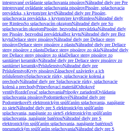
integrované ovládanie splachovania pisoárov
Náhradné diely pre Pre
integrované ovládanie splachovania pisoárov
Pisoáre, splachovacia
prevádzka, s krytom/pre kryt
Náhradné diely pre Pisoáre,
splachovacia prevádzka, s krytom/pre kryt
Rimless
Náhradné diely
pre Rimless
So splachovacím okrajom
Náhradné diely pre So
splachovacím okrajom
Pisoáre, bezvodná prevádzka
Náhradné diely
pre Pisoáre, bezvodná prevádzka
Bez krytu
Náhradné diely pre Bez
krytu
Deliace steny pisoárov
Náhradné diely pre Deliace steny
pisoárov
Deliace steny pisoárov z plastu
Náhradné diely pre Deliace
steny pisoárov z plastu
Deliace steny pisoárov zo skla
Náhradné diely
pre Deliace steny pisoárov zo skla
Deliace steny pisoárov zo
sanitárnej keramiky
Náhradné diely pre Deliace steny pisoárov zo
sanitárnej keramiky
Príslušenstvo
Náhradné diely pre
Príslušenstvo
Kryty pisoárov
Zápachové uzávierky a ich
príslušenstvo
Splachovacie rúrky, splachovacie kolená a
prechody
Náhradné diely pre Splachovacie rúrky, splachovacie
kolená a prechody
Pripevňovací materiál
Odtokové
ventily
Rozdeľovač splachovania
Prípojky zariadení
Ovládania
splachovania pisoárov
Podomietkové
Náhradné diely pre
Podomietkové
S elektronickým spúšťaním splachovania, napájanie
zo siete
Náhradné diely pre S elektronickým spúšťaním
splachovania, napájanie zo siete
S elektronickým spúšťaním
splachovania, napájanie batériou
Náhradné diely pre S
elektronickým spúšťaním splachovania, napájanie batériou
S
pneumatickým spúšťaním splachovania
Náhradné diely pre S