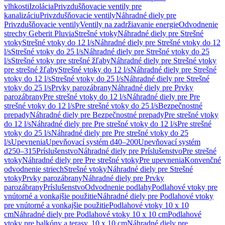
vlhkosti
Izolácia
Privzdušňovacie ventily pre
kanalizáciu
Privzdušňovacie ventily
Náhradné diely pre
Privzdušňovacie ventily
Ventily na zadržiavanie energie
Odvodnenie
strechy Geberit Pluvia
Strešné vtoky
Náhradné diely pre Strešné
vtoky
Strešné vtoky do 12 l/s
Náhradné diely pre Strešné vtoky do 12
l/s
Strešné vtoky do 25 l/s
Náhradné diely pre Strešné vtoky do 25
l/s
Strešné vtoky pre strešné žľaby
Náhradné diely pre Strešné vtoky
pre strešné žľaby
Strešné vtoky do 12 l/s
Náhradné diely pre Strešné
vtoky do 12 l/s
Strešné vtoky do 25 l/s
Náhradné diely pre Strešné
vtoky do 25 l/s
Prvky parozábrany
Náhradné diely pre Prvky
parozábrany
Pre strešné vtoky do 12 l/s
Náhradné diely pre Pre
strešné vtoky do 12 l/s
Pre strešné vtoky do 25 l/s
Bezpečnostné
prepady
Náhradné diely pre Bezpečnostné prepady
Pre strešné vtoky
do 12 l/s
Náhradné diely pre Pre strešné vtoky do 12 l/s
Pre strešné
vtoky do 25 l/s
Náhradné diely pre Pre strešné vtoky do 25
l/s
Upevnenia
Upevňovací systém d40–200
Upevňovací systém
d250–315
Príslušenstvo
Náhradné diely pre Príslušenstvo
Pre strešné
vtoky
Náhradné diely pre Pre strešné vtoky
Pre upevnenia
Konvenčné
odvodnenie striech
Strešné vtoky
Náhradné diely pre Strešné
vtoky
Prvky parozábrany
Náhradné diely pre Prvky
parozábrany
Príslušenstvo
Odvodnenie podlahy
Podlahové vtoky pre
vnútorné a vonkajšie použitie
Náhradné diely pre Podlahové vtoky
pre vnútorné a vonkajšie použitie
Podlahové vtoky 10 x 10
cm
Náhradné diely pre Podlahové vtoky 10 x 10 cm
Podlahové
vtoky pre balkóny a terasy, 10 x 10 cm
Náhradné diely pre