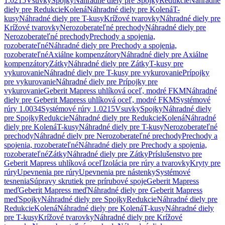
1.0215
Vsuvky
Spojky
Náhradné diely pre Spojky
Redukcie
Náhradné
diely pre Redukcie
Kolená
Náhradné diely pre Kolená
T-
kusy
Náhradné diely pre T-kusy
Krížové tvarovky
Náhradné diely pre
Krížové tvarovky
Nerozoberateľné prechody
Náhradné diely pre
Nerozoberateľné prechody
Prechody a spojenia,
rozoberateľné
Náhradné diely pre Prechody a spojenia,
rozoberateľné
Axiálne kompenzátory
Náhradné diely pre Axiálne
kompenzátory
Zátky
Náhradné diely pre Zátky
T-kusy pre
vykurovanie
Náhradné diely pre T-kusy pre vykurovanie
Prípojky
pre vykurovanie
Náhradné diely pre Prípojky pre
vykurovanie
Geberit Mapress uhlíková oceľ, modré FKM
Náhradné
diely pre Geberit Mapress uhlíková oceľ, modré FKM
Systémové
rúry 1.0034
Systémové rúry 1.0215
Vsuvky
Spojky
Náhradné diely
pre Spojky
Redukcie
Náhradné diely pre Redukcie
Kolená
Náhradné
diely pre Kolená
T-kusy
Náhradné diely pre T-kusy
Nerozoberateľné
prechody
Náhradné diely pre Nerozoberateľné prechody
Prechody a
spojenia, rozoberateľné
Náhradné diely pre Prechody a spojenia,
rozoberateľné
Zátky
Náhradné diely pre Zátky
Príslušenstvo pre
Geberit Mapress uhlíková oceľ
Izolácia pre rúry a tvarovky
Kryty pre
rúry
Upevnenia pre rúry
Upevnenia pre nástenky
Systémové
tesnenia
Súpravy skrutiek pre prírubové spoje
Geberit Mapress
meď
Geberit Mapress meď
Náhradné diely pre Geberit Mapress
meď
Spojky
Náhradné diely pre Spojky
Redukcie
Náhradné diely pre
Redukcie
Kolená
Náhradné diely pre Kolená
T-kusy
Náhradné diely
pre T-kusy
Krížové tvarovky
Náhradné diely pre Krížové