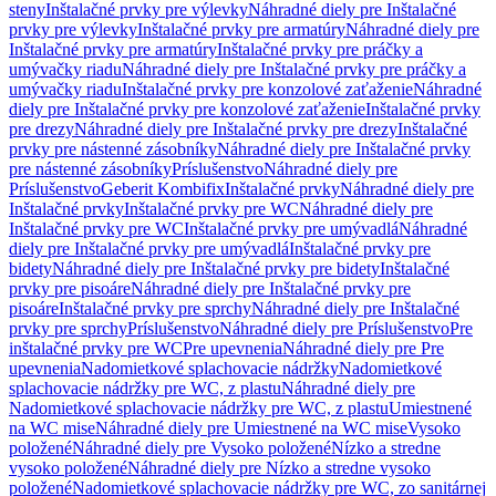
steny
Inštalačné prvky pre výlevky
Náhradné diely pre Inštalačné
prvky pre výlevky
Inštalačné prvky pre armatúry
Náhradné diely pre
Inštalačné prvky pre armatúry
Inštalačné prvky pre práčky a
umývačky riadu
Náhradné diely pre Inštalačné prvky pre práčky a
umývačky riadu
Inštalačné prvky pre konzolové zaťaženie
Náhradné
diely pre Inštalačné prvky pre konzolové zaťaženie
Inštalačné prvky
pre drezy
Náhradné diely pre Inštalačné prvky pre drezy
Inštalačné
prvky pre nástenné zásobníky
Náhradné diely pre Inštalačné prvky
pre nástenné zásobníky
Príslušenstvo
Náhradné diely pre
Príslušenstvo
Geberit Kombifix
Inštalačné prvky
Náhradné diely pre
Inštalačné prvky
Inštalačné prvky pre WC
Náhradné diely pre
Inštalačné prvky pre WC
Inštalačné prvky pre umývadlá
Náhradné
diely pre Inštalačné prvky pre umývadlá
Inštalačné prvky pre
bidety
Náhradné diely pre Inštalačné prvky pre bidety
Inštalačné
prvky pre pisoáre
Náhradné diely pre Inštalačné prvky pre
pisoáre
Inštalačné prvky pre sprchy
Náhradné diely pre Inštalačné
prvky pre sprchy
Príslušenstvo
Náhradné diely pre Príslušenstvo
Pre
inštalačné prvky pre WC
Pre upevnenia
Náhradné diely pre Pre
upevnenia
Nadomietkové splachovacie nádržky
Nadomietkové
splachovacie nádržky pre WC, z plastu
Náhradné diely pre
Nadomietkové splachovacie nádržky pre WC, z plastu
Umiestnené
na WC mise
Náhradné diely pre Umiestnené na WC mise
Vysoko
položené
Náhradné diely pre Vysoko položené
Nízko a stredne
vysoko položené
Náhradné diely pre Nízko a stredne vysoko
položené
Nadomietkové splachovacie nádržky pre WC, zo sanitárnej