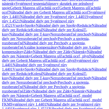
nástenky
Systémové tesnenia
Súpravy skrutiek pre prírubové
spoje
Geberit Mapress ušľachtilá oceľ
Geberit Mapress ušľachtilá
oceľ
Náhradné diely pre Geberit Mapress ušľachtilá oceľ
Systémové
rúry 1.4401
Náhradné diely pre Systémové rúry 1.4401
Systémové
rúry 1.4521
Náhradné diely pre Systémové rúry
1.4521
Vsuvky
Spojky
Náhradné diely pre Spojky
Redukcie
Náhradné
diely pre Redukcie
Kolená
Náhradné diely pre Kolená
T-
kusy
Náhradné diely pre T-kusy
Nerozoberateľné prechody
Náhradné
diely pre Nerozoberateľné prechody
Prechody a spojenia,
rozoberateľné
Náhradné diely pre Prechody a spojenia,
rozoberateľné
Axiálne kompenzátory
Náhradné diely pre Axiálne
kompenzátory
Zátky
Náhradné diely pre Zátky
Nástenky
Náhradné
diely pre Nástenky
Geberit Mapress ušľachtilá oceľ, plyn
Náhradné
diely pre Geberit Mapress ušľachtilá oceľ, plyn
Systémové rúry
1.4401
Náhradné diely pre Systémové rúry
1.4401
Vsuvky
Spojky
Náhradné diely pre Spojky
Redukcie
Náhradné
diely pre Redukcie
Kolená
Náhradné diely pre Kolená
T-
kusy
Náhradné diely pre T-kusy
Nerozoberateľné prechody
Náhradné
diely pre Nerozoberateľné prechody
Prechody a spojenia,
rozoberateľné
Náhradné diely pre Prechody a spojenia,
rozoberateľné
Zátky
Náhradné diely pre Zátky
Nástenky
Náhradné
diely pre Nástenky
Geberit Mapress ušľachtilá oceľ, modré
FKM
Náhradné diely pre Geberit Mapress ušľachtilá oceľ, modré
FKM
Systémové rúry 1.4401
Náhradné diely pre Systémové rúry
1.4401
Systémové rúry 1.4521
Náhradné diely pre Systémové rúry