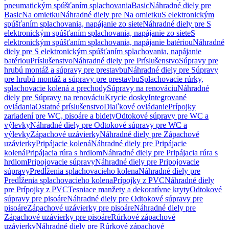
pneumatickým spúšťaním splachovania
Basic
Náhradné diely pre
Basic
Na omietku
Náhradné diely pre Na omietku
S elektronickým
spúšťaním splachovania, napájanie zo siete
Náhradné diely pre S
elektronickým spúšťaním splachovania, napájanie zo siete
S
elektronickým spúšťaním splachovania, napájanie batériou
Náhradné
diely pre S elektronickým spúšťaním splachovania, napájanie
batériou
Príslušenstvo
Náhradné diely pre Príslušenstvo
Súpravy pre
hrubú montáž a súpravy pre prestavbu
Náhradné diely pre Súpravy
pre hrubú montáž a súpravy pre prestavbu
Splachovacie rúrky,
splachovacie kolená a prechody
Súpravy na renováciu
Náhradné
diely pre Súpravy na renováciu
Krycie dosky
Integrované
ovládania
Ostatné príslušenstvo
Diaľkové ovládanie
Prípojky
zariadení pre WC, pisoáre a bidety
Odtokové súpravy pre WC a
výlevky
Náhradné diely pre Odtokové súpravy pre WC a
výlevky
Zápachové uzávierky
Náhradné diely pre Zápachové
uzávierky
Pripájacie kolená
Náhradné diely pre Pripájacie
kolená
Pripájacia rúra s hrdlom
Náhradné diely pre Pripájacia rúra s
hrdlom
Pripojovacie súpravy
Náhradné diely pre Pripojovacie
súpravy
Predĺženia splachovacieho kolena
Náhradné diely pre
Predĺženia splachovacieho kolena
Prípojky z PVC
Náhradné diely
pre Prípojky z PVC
Tesniace manžety a dekoratívne kryty
Odtokové
súpravy pre pisoáre
Náhradné diely pre Odtokové súpravy pre
pisoáre
Zápachové uzávierky pre pisoáre
Náhradné diely pre
Zápachové uzávierky pre pisoáre
Rúrkové zápachové
uzávierky
Náhradné diely pre Rúrkové zápachové