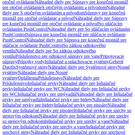
otočné ovládanie
Náhradné diely pre Súpravy pre konečnú montáž
pre otočné ovládanie
S otočným ovládaním a prívodom
Náhradné
diely pre S otočným ovládaním a prívodom
Súpravy pre konečnú
montáž pre otočné ovládanie a prívod
Náhradné diely pre Súpravy
pre konečnú montáž pre otočné ovládanie a prívod
So stláčacím
ovládaním PushControl
Náhradné diely pre So stláčacím ovládaním
PushControl
Súprava pre konečnú montáž pre stláčacie ovládanie
PushControl
Náhradné diely pre Súprava pre konečnú montáž pre
stláčacie ovládanie PushControl
So zátkou odtokového
ventilu
Náhradné diely pre So zátkou odtokového
ventilu
Príslušenstvo pre odtokové súpravy pre vane
Pripojovacie
súpravy
Prípojky vody
Inštalačné a splachovacie systémy
Geberit
Duofix
Systémové steny
Náhradné diely pre Systémové steny
Nosné
systémy
Náhradné diely pre Nosné
systémy
Opláštenia
Príslušenstvo
Náhradné diely pre
Príslušenstvo
Inštalačné prvky
Náhradné diely pre Inštalačné
prvky
Inštalačné prvky pre WC
Náhradné diely pre Inštalačné prvky
pre WC
Inštalačné prvky pre umývadlá
Náhradné diely pre Inštalačné
prvky pre umývadlá
Inštalačné prvky pre bidety
Náhradné diely pre
Inštalačné prvky pre bidety
Inštalačné prvky pre pisoáre
Náhradné
diely pre Inštalačné prvky pre pisoáre
Inštalačné prvky pre sprchy so
stenovým odtokom
Náhradné diely pre Inštalačné prvky pre sprchy
so stenovým odtokom
Inštalačné prvky pre sprchy a vane
Náhradné
diely pre Inštalačné prvky pre sprchy a vane
Inštalačné prvky pre
sprchové steny
Náhradné diely pre Inštalačné prvky pre sprchové