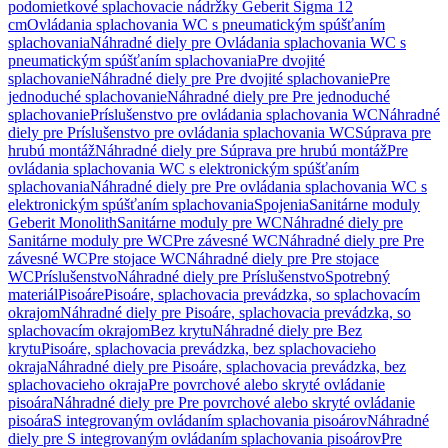
podomietkové splachovacie nádržky Geberit Sigma 12
cm
Ovládania splachovania WC s pneumatickým spúšťaním
splachovania
Náhradné diely pre Ovládania splachovania WC s
pneumatickým spúšťaním splachovania
Pre dvojité
splachovanie
Náhradné diely pre Pre dvojité splachovanie
Pre
jednoduché splachovanie
Náhradné diely pre Pre jednoduché
splachovanie
Príslušenstvo pre ovládania splachovania WC
Náhradné
diely pre Príslušenstvo pre ovládania splachovania WC
Súprava pre
hrubú montáž
Náhradné diely pre Súprava pre hrubú montáž
Pre
ovládania splachovania WC s elektronickým spúšťaním
splachovania
Náhradné diely pre Pre ovládania splachovania WC s
elektronickým spúšťaním splachovania
Spojenia
Sanitárne moduly
Geberit Monolith
Sanitárne moduly pre WC
Náhradné diely pre
Sanitárne moduly pre WC
Pre závesné WC
Náhradné diely pre Pre
závesné WC
Pre stojace WC
Náhradné diely pre Pre stojace
WC
Príslušenstvo
Náhradné diely pre Príslušenstvo
Spotrebný
materiál
Pisoáre
Pisoáre, splachovacia prevádzka, so splachovacím
okrajom
Náhradné diely pre Pisoáre, splachovacia prevádzka, so
splachovacím okrajom
Bez krytu
Náhradné diely pre Bez
krytu
Pisoáre, splachovacia prevádzka, bez splachovacieho
okraja
Náhradné diely pre Pisoáre, splachovacia prevádzka, bez
splachovacieho okraja
Pre povrchové alebo skryté ovládanie
pisoára
Náhradné diely pre Pre povrchové alebo skryté ovládanie
pisoára
S integrovaným ovládaním splachovania pisoárov
Náhradné
diely pre S integrovaným ovládaním splachovania pisoárov
Pre