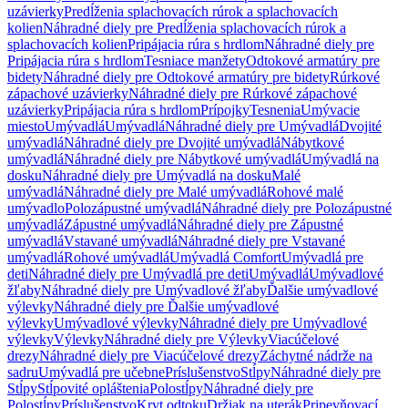
uzávierky
Predĺženia splachovacích rúrok a splachovacích
kolien
Náhradné diely pre Predĺženia splachovacích rúrok a
splachovacích kolien
Pripájacia rúra s hrdlom
Náhradné diely pre
Pripájacia rúra s hrdlom
Tesniace manžety
Odtokové armatúry pre
bidety
Náhradné diely pre Odtokové armatúry pre bidety
Rúrkové
zápachové uzávierky
Náhradné diely pre Rúrkové zápachové
uzávierky
Pripájacia rúra s hrdlom
Prípojky
Tesnenia
Umývacie
miesto
Umývadlá
Umývadlá
Náhradné diely pre Umývadlá
Dvojité
umývadlá
Náhradné diely pre Dvojité umývadlá
Nábytkové
umývadlá
Náhradné diely pre Nábytkové umývadlá
Umývadlá na
dosku
Náhradné diely pre Umývadlá na dosku
Malé
umývadlá
Náhradné diely pre Malé umývadlá
Rohové malé
umývadlo
Polozápustné umývadlá
Náhradné diely pre Polozápustné
umývadlá
Zápustné umývadlá
Náhradné diely pre Zápustné
umývadlá
Vstavané umývadlá
Náhradné diely pre Vstavané
umývadlá
Rohové umývadlá
Umývadlá Comfort
Umývadlá pre
deti
Náhradné diely pre Umývadlá pre deti
Umývadlá
Umývadlové
žľaby
Náhradné diely pre Umývadlové žľaby
Ďalšie umývadlové
výlevky
Náhradné diely pre Ďalšie umývadlové
výlevky
Umývadlové výlevky
Náhradné diely pre Umývadlové
výlevky
Výlevky
Náhradné diely pre Výlevky
Viacúčelové
drezy
Náhradné diely pre Viacúčelové drezy
Záchytné nádrže na
sadru
Umývadlá pre učebne
Príslušenstvo
Stĺpy
Náhradné diely pre
Stĺpy
Stĺpovité opláštenia
Polostĺpy
Náhradné diely pre
Polostĺpy
Príslušenstvo
Kryt odtoku
Držiak na uterák
Pripevňovací