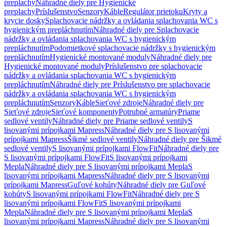
preplachy
Náhradné diely pre Hygienické
preplachy
Príslušenstvo
Senzory
Káble
Regulátor prietoku
Kryty a
krycie dosky
Splachovacie nádržky a ovládania splachovania WC s
hygienickým prepláchnutím
Náhradné diely pre Splachovacie
nádržky a ovládania splachovania WC s hygienickým
prepláchnutím
Podomietkové splachovacie nádržky s hygienickým
prepláchnutím
Hygienické montované moduly
Náhradné diely pre
Hygienické montované moduly
Príslušenstvo pre splachovacie
nádržky a ovládania splachovania WC s hygienickým
prepláchnutím
Náhradné diely pre Príslušenstvo pre splachovacie
nádržky a ovládania splachovania WC s hygienickým
prepláchnutím
Senzory
Káble
Sieťové zdroje
Náhradné diely pre
Sieťové zdroje
Sieťové komponenty
Potrubné armatúry
Priame
sedlové ventily
Náhradné diely pre Priame sedlové ventily
S
lisovanými prípojkami Mapress
Náhradné diely pre S lisovanými
prípojkami Mapress
Šikmé sedlové ventily
Náhradné diely pre Šikmé
sedlové ventily
S lisovanými prípojkami FlowFit
Náhradné diely pre
S lisovanými prípojkami FlowFit
S lisovanými prípojkami
Mepla
Náhradné diely pre S lisovanými prípojkami Mepla
S
lisovanými prípojkami Mapress
Náhradné diely pre S lisovanými
prípojkami Mapress
Guľové kohúty
Náhradné diely pre Guľové
kohúty
S lisovanými prípojkami FlowFit
Náhradné diely pre S
lisovanými prípojkami FlowFit
S lisovanými prípojkami
Mepla
Náhradné diely pre S lisovanými prípojkami Mepla
S
lisovanými prípojkami Mapress
Náhradné diely pre S lisovanými