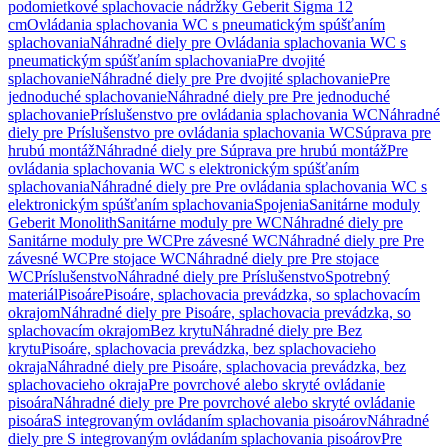
podomietkové splachovacie nádržky Geberit Sigma 12
cm
Ovládania splachovania WC s pneumatickým spúšťaním
splachovania
Náhradné diely pre Ovládania splachovania WC s
pneumatickým spúšťaním splachovania
Pre dvojité
splachovanie
Náhradné diely pre Pre dvojité splachovanie
Pre
jednoduché splachovanie
Náhradné diely pre Pre jednoduché
splachovanie
Príslušenstvo pre ovládania splachovania WC
Náhradné
diely pre Príslušenstvo pre ovládania splachovania WC
Súprava pre
hrubú montáž
Náhradné diely pre Súprava pre hrubú montáž
Pre
ovládania splachovania WC s elektronickým spúšťaním
splachovania
Náhradné diely pre Pre ovládania splachovania WC s
elektronickým spúšťaním splachovania
Spojenia
Sanitárne moduly
Geberit Monolith
Sanitárne moduly pre WC
Náhradné diely pre
Sanitárne moduly pre WC
Pre závesné WC
Náhradné diely pre Pre
závesné WC
Pre stojace WC
Náhradné diely pre Pre stojace
WC
Príslušenstvo
Náhradné diely pre Príslušenstvo
Spotrebný
materiál
Pisoáre
Pisoáre, splachovacia prevádzka, so splachovacím
okrajom
Náhradné diely pre Pisoáre, splachovacia prevádzka, so
splachovacím okrajom
Bez krytu
Náhradné diely pre Bez
krytu
Pisoáre, splachovacia prevádzka, bez splachovacieho
okraja
Náhradné diely pre Pisoáre, splachovacia prevádzka, bez
splachovacieho okraja
Pre povrchové alebo skryté ovládanie
pisoára
Náhradné diely pre Pre povrchové alebo skryté ovládanie
pisoára
S integrovaným ovládaním splachovania pisoárov
Náhradné
diely pre S integrovaným ovládaním splachovania pisoárov
Pre