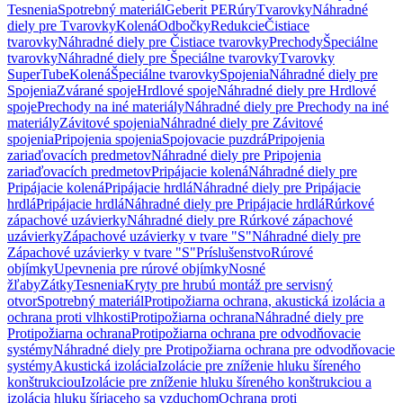
Tesnenia
Spotrebný materiál
Geberit PE
Rúry
Tvarovky
Náhradné
diely pre Tvarovky
Kolená
Odbočky
Redukcie
Čistiace
tvarovky
Náhradné diely pre Čistiace tvarovky
Prechody
Špeciálne
tvarovky
Náhradné diely pre Špeciálne tvarovky
Tvarovky
SuperTube
Kolená
Špeciálne tvarovky
Spojenia
Náhradné diely pre
Spojenia
Zvárané spoje
Hrdlové spoje
Náhradné diely pre Hrdlové
spoje
Prechody na iné materiály
Náhradné diely pre Prechody na iné
materiály
Závitové spojenia
Náhradné diely pre Závitové
spojenia
Pripojenia spojenia
Spojovacie puzdrá
Pripojenia
zariaďovacích predmetov
Náhradné diely pre Pripojenia
zariaďovacích predmetov
Pripájacie kolená
Náhradné diely pre
Pripájacie kolená
Pripájacie hrdlá
Náhradné diely pre Pripájacie
hrdlá
Pripájacie hrdlá
Náhradné diely pre Pripájacie hrdlá
Rúrkové
zápachové uzávierky
Náhradné diely pre Rúrkové zápachové
uzávierky
Zápachové uzávierky v tvare "S"
Náhradné diely pre
Zápachové uzávierky v tvare "S"
Príslušenstvo
Rúrové
objímky
Upevnenia pre rúrové objímky
Nosné
žľaby
Zátky
Tesnenia
Kryty pre hrubú montáž pre servisný
otvor
Spotrebný materiál
Protipožiarna ochrana, akustická izolácia a
ochrana proti vlhkosti
Protipožiarna ochrana
Náhradné diely pre
Protipožiarna ochrana
Protipožiarna ochrana pre odvodňovacie
systémy
Náhradné diely pre Protipožiarna ochrana pre odvodňovacie
systémy
Akustická izolácia
Izolácie pre zníženie hluku šíreného
konštrukciou
Izolácie pre zníženie hluku šíreného konštrukciou a
izolácia hluku šíriaceho sa vzduchom
Ochrana proti