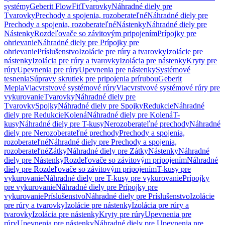
systémy
Geberit FlowFit
Tvarovky
Náhradné diely pre
Tvarovky
Prechody a spojenia, rozoberateľné
Náhradné diely pre
Prechody a spojenia, rozoberateľné
Nástenky
Náhradné diely pre
Nástenky
Rozdeľovače so závitovým pripojením
Prípojky pre
ohrievanie
Náhradné diely pre Prípojky pre
ohrievanie
Príslušenstvo
Izolácie pre rúry a tvarovky
Izolácie pre
nástenky
Izolácia pre rúry a tvarovky
Izolácia pre nástenky
Kryty pre
rúry
Upevnenia pre rúry
Upevnenia pre nástenky
Systémové
tesnenia
Súpravy skrutiek pre pripojenia prírubou
Geberit
Mepla
Viacvrstvové systémové rúry
Viacvrstvové systémové rúry pre
vykurovanie
Tvarovky
Náhradné diely pre
Tvarovky
Spojky
Náhradné diely pre Spojky
Redukcie
Náhradné
diely pre Redukcie
Kolená
Náhradné diely pre Kolená
T-
kusy
Náhradné diely pre T-kusy
Nerozoberateľné prechody
Náhradné
diely pre Nerozoberateľné prechody
Prechody a spojenia,
rozoberateľné
Náhradné diely pre Prechody a spojenia,
rozoberateľné
Zátky
Náhradné diely pre Zátky
Nástenky
Náhradné
diely pre Nástenky
Rozdeľovače so závitovým pripojením
Náhradné
diely pre Rozdeľovače so závitovým pripojením
T-kusy pre
vykurovanie
Náhradné diely pre T-kusy pre vykurovanie
Prípojky
pre vykurovanie
Náhradné diely pre Prípojky pre
vykurovanie
Príslušenstvo
Náhradné diely pre Príslušenstvo
Izolácie
pre rúry a tvarovky
Izolácie pre nástenky
Izolácia pre rúry a
tvarovky
Izolácia pre nástenky
Kryty pre rúry
Upevnenia pre
rúry
Upevnenia pre nástenky
Náhradné diely pre Upevnenia pre