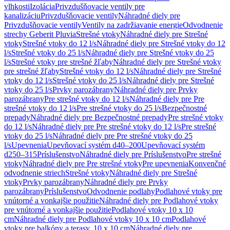
vlhkosti
Izolácia
Privzdušňovacie ventily pre
kanalizáciu
Privzdušňovacie ventily
Náhradné diely pre
Privzdušňovacie ventily
Ventily na zadržiavanie energie
Odvodnenie
strechy Geberit Pluvia
Strešné vtoky
Náhradné diely pre Strešné
vtoky
Strešné vtoky do 12 l/s
Náhradné diely pre Strešné vtoky do 12
l/s
Strešné vtoky do 25 l/s
Náhradné diely pre Strešné vtoky do 25
l/s
Strešné vtoky pre strešné žľaby
Náhradné diely pre Strešné vtoky
pre strešné žľaby
Strešné vtoky do 12 l/s
Náhradné diely pre Strešné
vtoky do 12 l/s
Strešné vtoky do 25 l/s
Náhradné diely pre Strešné
vtoky do 25 l/s
Prvky parozábrany
Náhradné diely pre Prvky
parozábrany
Pre strešné vtoky do 12 l/s
Náhradné diely pre Pre
strešné vtoky do 12 l/s
Pre strešné vtoky do 25 l/s
Bezpečnostné
prepady
Náhradné diely pre Bezpečnostné prepady
Pre strešné vtoky
do 12 l/s
Náhradné diely pre Pre strešné vtoky do 12 l/s
Pre strešné
vtoky do 25 l/s
Náhradné diely pre Pre strešné vtoky do 25
l/s
Upevnenia
Upevňovací systém d40–200
Upevňovací systém
d250–315
Príslušenstvo
Náhradné diely pre Príslušenstvo
Pre strešné
vtoky
Náhradné diely pre Pre strešné vtoky
Pre upevnenia
Konvenčné
odvodnenie striech
Strešné vtoky
Náhradné diely pre Strešné
vtoky
Prvky parozábrany
Náhradné diely pre Prvky
parozábrany
Príslušenstvo
Odvodnenie podlahy
Podlahové vtoky pre
vnútorné a vonkajšie použitie
Náhradné diely pre Podlahové vtoky
pre vnútorné a vonkajšie použitie
Podlahové vtoky 10 x 10
cm
Náhradné diely pre Podlahové vtoky 10 x 10 cm
Podlahové
vtoky pre balkóny a terasy, 10 x 10 cm
Náhradné diely pre