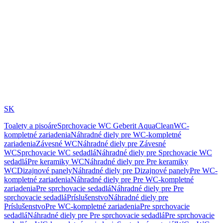
SK
Toalety a pisoáre
Sprchovacie WC Geberit AquaClean
WC-
kompletné zariadenia
Náhradné diely pre WC-kompletné
zariadenia
Závesné WC
Náhradné diely pre Závesné
WC
Sprchovacie WC sedadlá
Náhradné diely pre Sprchovacie WC
sedadlá
Pre keramiky WC
Náhradné diely pre Pre keramiky
WC
Dizajnové panely
Náhradné diely pre Dizajnové panely
Pre WC-
kompletné zariadenia
Náhradné diely pre Pre WC-kompletné
zariadenia
Pre sprchovacie sedadlá
Náhradné diely pre Pre
sprchovacie sedadlá
Príslušenstvo
Náhradné diely pre
Príslušenstvo
Pre WC-kompletné zariadenia
Pre sprchovacie
sedadlá
Náhradné diely pre Pre sprchovacie sedadlá
Pre sprchovacie