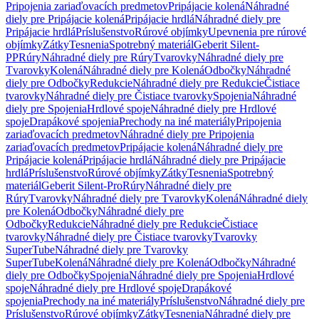
Pripojenia zariaďovacích predmetov
Pripájacie kolená
Náhradné
diely pre Pripájacie kolená
Pripájacie hrdlá
Náhradné diely pre
Pripájacie hrdlá
Príslušenstvo
Rúrové objímky
Upevnenia pre rúrové
objímky
Zátky
Tesnenia
Spotrebný materiál
Geberit Silent-
PP
Rúry
Náhradné diely pre Rúry
Tvarovky
Náhradné diely pre
Tvarovky
Kolená
Náhradné diely pre Kolená
Odbočky
Náhradné
diely pre Odbočky
Redukcie
Náhradné diely pre Redukcie
Čistiace
tvarovky
Náhradné diely pre Čistiace tvarovky
Spojenia
Náhradné
diely pre Spojenia
Hrdlové spoje
Náhradné diely pre Hrdlové
spoje
Drapákové spojenia
Prechody na iné materiály
Pripojenia
zariaďovacích predmetov
Náhradné diely pre Pripojenia
zariaďovacích predmetov
Pripájacie kolená
Náhradné diely pre
Pripájacie kolená
Pripájacie hrdlá
Náhradné diely pre Pripájacie
hrdlá
Príslušenstvo
Rúrové objímky
Zátky
Tesnenia
Spotrebný
materiál
Geberit Silent-Pro
Rúry
Náhradné diely pre
Rúry
Tvarovky
Náhradné diely pre Tvarovky
Kolená
Náhradné diely
pre Kolená
Odbočky
Náhradné diely pre
Odbočky
Redukcie
Náhradné diely pre Redukcie
Čistiace
tvarovky
Náhradné diely pre Čistiace tvarovky
Tvarovky
SuperTube
Náhradné diely pre Tvarovky
SuperTube
Kolená
Náhradné diely pre Kolená
Odbočky
Náhradné
diely pre Odbočky
Spojenia
Náhradné diely pre Spojenia
Hrdlové
spoje
Náhradné diely pre Hrdlové spoje
Drapákové
spojenia
Prechody na iné materiály
Príslušenstvo
Náhradné diely pre
Príslušenstvo
Rúrové objímky
Zátky
Tesnenia
Náhradné diely pre