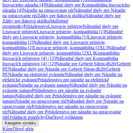
lisovacieho náradia [4]
Náhradné diely pre Kompatibilita lisovacieho
náradia [4]
Náradie na opracovanie rúr
Náhradné diely pre Náradie
na opracovanie rúr
Zátky pre tlakovú skúšku
Náhradné diely pre
Zátky pre tlakovú skúšku
Skúšobné
prostriedky
Príslušenstvo
Lisovacie prístroje
Náhradné diely pre
Lisovacie prístroje
Lisovacie prístroje, kompatibilita [1]
Náhradné
diely pre Lisovacie prístroje, kompatibilita [1]
Lisovacie prístroje,
kompatibilita [2]
Náhradné diely pre Lisovacie prístroje,
kompatibilita [2]
Lisovacie prístroje, kompatibilita [2XL]
Náhradné
diely pre Lisovacie prístroje, kompatibilita [2XL]
Kompatibilita
lisovacích prístrojov [4] / [2]
Náhradné diely pre Kompatibilita
lisovacích prístrojov [4] / [2]
Náradie pre Geberit Silent-db20/Geberit
PE
Náhradné diely pre Náradie pre Geberit Silent-db20/Geberit
PE
Náradie na elektrické zváranie
Náhradné diely pre Náradie na
elektrické zváranie
Príslušenstvo pre náradie na elektrické
zváranie
Náradie na zváranie natupo
Náhradné diely pre Náradie na
zváranie natupo
Príslušenstvo pre náradie na zváranie
natupo
Náhradné diely pre Príslušenstvo pre náradie na zváranie
natupo
Náradie na opracovanie rúr
Náhradné diely pre Náradie na
opracovanie rúr
Príslušenstvo pre náradie na opracovanie
rúr
Náhradné diely pre Príslušenstvo pre náradie na opracovanie
rúr
Ovládacie pomôcky
Diaľkové ovládania
Kategórie výrobku
Kúpeľňové série