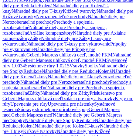
1.0215
Vsuvky
Spojky
Náhradné diely pre Spojky
Redukcie
Náhradné
diely pre Redukcie
Kolená
Náhradné diely pre Kolená
T-
kusy
Náhradné diely pre T-kusy
Krížové tvarovky
Náhradné diely pre
Krížové tvarovky
Nerozoberateľné prechody
Náhradné diely pre
Nerozoberateľné prechody
Prechody a spojenia,
rozoberateľné
Náhradné diely pre Prechody a spojenia,
rozoberateľné
Axiálne kompenzátory
Náhradné diely pre Axiálne
kompenzátory
Zátky
Náhradné diely pre Zátky
T-kusy pre
vykurovanie
Náhradné diely pre T-kusy pre vykurovanie
Prípojky
pre vykurovanie
Náhradné diely pre Prípojky pre
vykurovanie
Geberit Mapress uhlíková oceľ, modré FKM
Náhradné
diely pre Geberit Mapress uhlíková oceľ, modré FKM
Systémové
rúry 1.0034
Systémové rúry 1.0215
Vsuvky
Spojky
Náhradné diely
pre Spojky
Redukcie
Náhradné diely pre Redukcie
Kolená
Náhradné
diely pre Kolená
T-kusy
Náhradné diely pre T-kusy
Nerozoberateľné
prechody
Náhradné diely pre Nerozoberateľné prechody
Prechody a
spojenia, rozoberateľné
Náhradné diely pre Prechody a spojenia,
rozoberateľné
Zátky
Náhradné diely pre Zátky
Príslušenstvo pre
Geberit Mapress uhlíková oceľ
Izolácia pre rúry a tvarovky
Kryty pre
rúry
Upevnenia pre rúry
Upevnenia pre nástenky
Systémové
tesnenia
Súpravy skrutiek pre prírubové spoje
Geberit Mapress
meď
Geberit Mapress meď
Náhradné diely pre Geberit Mapress
meď
Spojky
Náhradné diely pre Spojky
Redukcie
Náhradné diely pre
Redukcie
Kolená
Náhradné diely pre Kolená
T-kusy
Náhradné diely
pre T-kusy
Krížové tvarovky
Náhradné diely pre Krížové