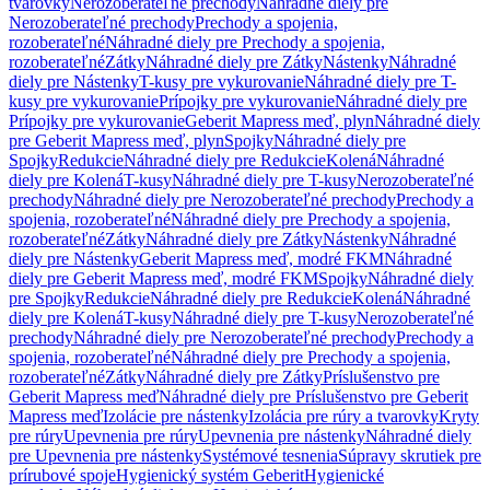
tvarovky
Nerozoberateľné prechody
Náhradné diely pre
Nerozoberateľné prechody
Prechody a spojenia,
rozoberateľné
Náhradné diely pre Prechody a spojenia,
rozoberateľné
Zátky
Náhradné diely pre Zátky
Nástenky
Náhradné
diely pre Nástenky
T-kusy pre vykurovanie
Náhradné diely pre T-
kusy pre vykurovanie
Prípojky pre vykurovanie
Náhradné diely pre
Prípojky pre vykurovanie
Geberit Mapress meď, plyn
Náhradné diely
pre Geberit Mapress meď, plyn
Spojky
Náhradné diely pre
Spojky
Redukcie
Náhradné diely pre Redukcie
Kolená
Náhradné
diely pre Kolená
T-kusy
Náhradné diely pre T-kusy
Nerozoberateľné
prechody
Náhradné diely pre Nerozoberateľné prechody
Prechody a
spojenia, rozoberateľné
Náhradné diely pre Prechody a spojenia,
rozoberateľné
Zátky
Náhradné diely pre Zátky
Nástenky
Náhradné
diely pre Nástenky
Geberit Mapress meď, modré FKM
Náhradné
diely pre Geberit Mapress meď, modré FKM
Spojky
Náhradné diely
pre Spojky
Redukcie
Náhradné diely pre Redukcie
Kolená
Náhradné
diely pre Kolená
T-kusy
Náhradné diely pre T-kusy
Nerozoberateľné
prechody
Náhradné diely pre Nerozoberateľné prechody
Prechody a
spojenia, rozoberateľné
Náhradné diely pre Prechody a spojenia,
rozoberateľné
Zátky
Náhradné diely pre Zátky
Príslušenstvo pre
Geberit Mapress meď
Náhradné diely pre Príslušenstvo pre Geberit
Mapress meď
Izolácie pre nástenky
Izolácia pre rúry a tvarovky
Kryty
pre rúry
Upevnenia pre rúry
Upevnenia pre nástenky
Náhradné diely
pre Upevnenia pre nástenky
Systémové tesnenia
Súpravy skrutiek pre
prírubové spoje
Hygienický systém Geberit
Hygienické