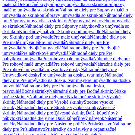
materiál
Dekoračné kryty
Súpravy umývadla so skrinkou
Súpravy
malého umývadla so skrinkou
Náhradné diely pre Súpravy malého
umývadla so skrinkou
Súpravy umývadla so skrinkou
Náhradné diely
pre Súpravy umývadla so skrinkou
Súpravy nábytkového umývadla
so skrinkou
Náhradné diely pre Súpravy nábytkového umývadla so
skrinkou
Kúpeľňový nábytok
Skrinky pod umývadlo
Náhradné diely
pre Skrinky pod umývadlo
Pre malé umývadlá
Náhradné diely pre
Pre malé umývadlá
Pre umývadlá
Náhradné diely pre Pre
umývadlá
Pre dvojité umývadlá
Náhradné diely pre Pre dvojité
umývadlá
Pre nábytkové umývadlá
Náhradné diely pre Pre
nábytkové umývadlá
Pre rohové malé umývadlá
Náhradné diely pre
Pre rohové malé umývadlá
Pre rohové umývadlá
Náhradné diely pre
Pre rohové umývadlá
Umývadlové dosky
Náhradné diely pre
Umývadlové dosky
Pre umývadlo na dosku, tvar misy
Náhradné
diely pre Pre umývadlo na dosku, tvar misy
Pre umývadlo na dosku,
pravouhlé
Náhradné diely pre Pre umývadlo na dosku,
pravouhlé
Bočné skrinky
Náhradné diely pre Bočné skrinky
Nízke
bočné skrinky
Náhradné diely pre Nízke bočné skrinky
Vysoké
skrinky
Náhradné diely pre Vysoké skrinky
Stredne vysoké
skrinky
Náhradné diely pre Stredne vysoké skrinky
Závesné
skrinky
Náhradné diely pre Závesné skrinky
Ďalší kúpeľňový
nábytok
Náhradné diely pre Ďalší kúpeľňový nábytok
Nástenné
poličky
Náhradné diely pre Nástenné poličky
Príslušenstvo
Náhradné
diely pre Príslušenstvo
Priehradky do zásuvky a organizačné
boxy
Držiak na uteráky a háčiky na uteráky
Svetelné