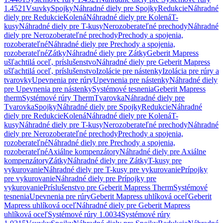
1.4521
Vsuvky
Spojky
Náhradné diely pre Spojky
Redukcie
Náhradné
diely pre Redukcie
Kolená
Náhradné diely pre Kolená
T-
kusy
Náhradné diely pre T-kusy
Nerozoberateľné prechody
Náhradné
diely pre Nerozoberateľné prechody
Prechody a spojenia,
rozoberateľné
Náhradné diely pre Prechody a spojenia,
rozoberateľné
Zátky
Náhradné diely pre Zátky
Geberit Mapress
ušľachtilá oceľ, príslušenstvo
Náhradné diely pre Geberit Mapress
ušľachtilá oceľ, príslušenstvo
Izolácie pre nástenky
Izolácia pre rúry a
tvarovky
Upevnenia pre rúry
Upevnenia pre nástenky
Náhradné diely
pre Upevnenia pre nástenky
Systémové tesnenia
Geberit Mapress
therm
Systémové rúry Therm
Tvarovka
Náhradné diely pre
Tvarovka
Spojky
Náhradné diely pre Spojky
Redukcie
Náhradné
diely pre Redukcie
Kolená
Náhradné diely pre Kolená
T-
kusy
Náhradné diely pre T-kusy
Nerozoberateľné prechody
Náhradné
diely pre Nerozoberateľné prechody
Prechody a spojenia,
rozoberateľné
Náhradné diely pre Prechody a spojenia,
rozoberateľné
Axiálne kompenzátory
Náhradné diely pre Axiálne
kompenzátory
Zátky
Náhradné diely pre Zátky
T-kusy pre
vykurovanie
Náhradné diely pre T-kusy pre vykurovanie
Prípojky
pre vykurovanie
Náhradné diely pre Prípojky pre
vykurovanie
Príslušenstvo pre Geberit Mapress Therm
Systémové
tesnenia
Upevnenia pre rúry
Geberit Mapress uhlíková oceľ
Geberit
Mapress uhlíková oceľ
Náhradné diely pre Geberit Mapress
uhlíková oceľ
Systémové rúry 1.0034
Systémové rúry