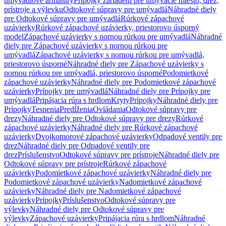
umývadlové armatúry
Prípojky zariadení pre umývacie miesto, drez,
prístroje a výlevku
Odtokové súpravy pre umývadlá
Náhradné diely
pre Odtokové súpravy pre umývadlá
Rúrkové zápachové
uzávierky
Rúrkové zápachové uzávierky, priestorovo úsporný
model
Zápachové uzávierky s nornou rúrkou pre umývadlá
Náhradné
diely pre Zápachové uzávierky s nornou rúrkou pre
umývadlá
Zápachové uzávierky s nornou rúrkou pre umývadlá,
priestorovo úsporné
Náhradné diely pre Zápachové uzávierky s
nornou rúrkou pre umývadlá, priestorovo úsporné
Podomietkové
zápachové uzávierky
Náhradné diely pre Podomietkové zápachové
uzávierky
Prípojky pre umývadlá
Náhradné diely pre Prípojky pre
umývadlá
Pripájacia rúra s hrdlom
Kryty
Prípojky
Náhradné diely pre
Prípojky
Tesnenia
Predĺženia
Ovládania
Odtokové súpravy pre
drezy
Náhradné diely pre Odtokové súpravy pre drezy
Rúrkové
zápachové uzávierky
Náhradné diely pre Rúrkové zápachové
uzávierky
Dvojkomorové zápachové uzávierky
Odpadové ventily pre
drez
Náhradné diely pre Odpadové ventily pre
drez
Príslušenstvo
Odtokové súpravy pre prístroje
Náhradné diely pre
Odtokové súpravy pre prístroje
Rúrkové zápachové
uzávierky
Podomietkové zápachové uzávierky
Náhradné diely pre
Podomietkové zápachové uzávierky
Nadomietkové zápachové
uzávierky
Náhradné diely pre Nadomietkové zápachové
uzávierky
Prípojky
Príslušenstvo
Odtokové súpravy pre
výlevky
Náhradné diely pre Odtokové súpravy pre
výlevky
Zápachové uzávierky
Pripájacia rúra s hrdlom
Náhradné