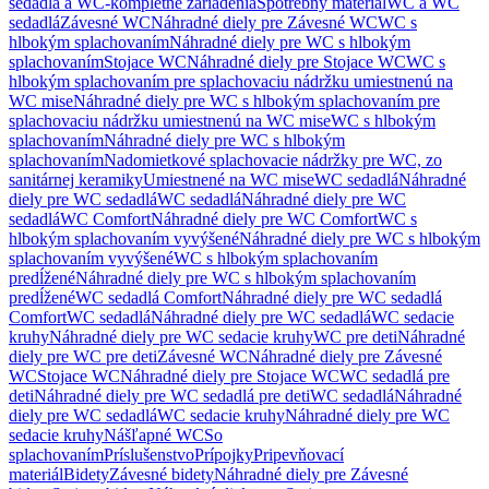
sedadlá a WC-kompletné zariadenia
Spotrebný materiál
WC a WC
sedadlá
Závesné WC
Náhradné diely pre Závesné WC
WC s
hlbokým splachovaním
Náhradné diely pre WC s hlbokým
splachovaním
Stojace WC
Náhradné diely pre Stojace WC
WC s
hlbokým splachovaním pre splachovaciu nádržku umiestnenú na
WC mise
Náhradné diely pre WC s hlbokým splachovaním pre
splachovaciu nádržku umiestnenú na WC mise
WC s hlbokým
splachovaním
Náhradné diely pre WC s hlbokým
splachovaním
Nadomietkové splachovacie nádržky pre WC, zo
sanitárnej keramiky
Umiestnené na WC mise
WC sedadlá
Náhradné
diely pre WC sedadlá
WC sedadlá
Náhradné diely pre WC
sedadlá
WC Comfort
Náhradné diely pre WC Comfort
WC s
hlbokým splachovaním vyvýšené
Náhradné diely pre WC s hlbokým
splachovaním vyvýšené
WC s hlbokým splachovaním
predĺžené
Náhradné diely pre WC s hlbokým splachovaním
predĺžené
WC sedadlá Comfort
Náhradné diely pre WC sedadlá
Comfort
WC sedadlá
Náhradné diely pre WC sedadlá
WC sedacie
kruhy
Náhradné diely pre WC sedacie kruhy
WC pre deti
Náhradné
diely pre WC pre deti
Závesné WC
Náhradné diely pre Závesné
WC
Stojace WC
Náhradné diely pre Stojace WC
WC sedadlá pre
deti
Náhradné diely pre WC sedadlá pre deti
WC sedadlá
Náhradné
diely pre WC sedadlá
WC sedacie kruhy
Náhradné diely pre WC
sedacie kruhy
Nášľapné WC
So
splachovaním
Príslušenstvo
Prípojky
Pripevňovací
materiál
Bidety
Závesné bidety
Náhradné diely pre Závesné