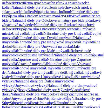
uzávierky
Predĺženia splachovacích rúrok a splachovacích
kolien
Náhradné diely pre Predĺženia splachovacích rúrok a
splachovacích kolien
Pripájacia rúra s hrdlom
Náhradné diely pre
Pripájacia rúra s hrdlom
Tesniace manžety
Odtokové armatúry pre
bidety
Náhradné diely pre Odtokové armatúry pre bidety
Rúrkové
zápachové uzávierky
Náhradné diely pre Rúrkové zápachové
uzávierky
Pripájacia rúra s hrdlom
Prípojky
Tesnenia
Umývacie
miesto
Umývadlá
Umývadlá
Náhradné diely pre Umývadlá
Dvojité
umývadlá
Náhradné diely pre Dvojité umývadlá
Nábytkové
umývadlá
Náhradné diely pre Nábytkové umývadlá
Umývadlá na
dosku
Náhradné diely pre Umývadlá na dosku
Malé
umývadlá
Náhradné diely pre Malé umývadlá
Rohové malé
umývadlo
Polozápustné umývadlá
Náhradné diely pre Polozápustné
umývadlá
Zápustné umývadlá
Náhradné diely pre Zápustné
umývadlá
Vstavané umývadlá
Náhradné diely pre Vstavané
umývadlá
Rohové umývadlá
Umývadlá Comfort
Umývadlá pre
deti
Náhradné diely pre Umývadlá pre deti
Umývadlá
Umývadlové
žľaby
Náhradné diely pre Umývadlové žľaby
Ďalšie umývadlové
výlevky
Náhradné diely pre Ďalšie umývadlové
výlevky
Umývadlové výlevky
Náhradné diely pre Umývadlové
výlevky
Výlevky
Náhradné diely pre Výlevky
Viacúčelové
drezy
Náhradné diely pre Viacúčelové drezy
Záchytné nádrže na
sadru
Umývadlá pre učebne
Príslušenstvo
Stĺpy
Náhradné diely pre
Stĺpy
Stĺpovité opláštenia
Polostĺpy
Náhradné diely pre
Polostĺpy
Príslušenstvo
Kryt odtoku
Držiak na uterák
Pripevňovací