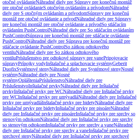
otočné ovládanie
Náhradné diely pre Súpravy pre konečnú montáž
pre otočné ovládanie
S otočným ovládaním a prívodom
Náhradné
diely pre S otočným ovládaním a prívodom
Súpravy pre konečnú
montáž pre otočné ovládanie a prívod
Náhradné diely pre Súpravy
pre konečnú montáž pre otočné ovládanie a prívod
So stláčacím
ovládaním PushControl
Náhradné diely pre So stláčacím ovládaním
PushControl
Súprava pre konečnú montáž pre stláčacie ovládanie
PushControl
Náhradné diely pre Súprava pre konečnú montáž pre
stláčacie ovládanie PushControl
So zátkou odtokového
ventilu
Náhradné diely pre So zátkou odtokového
ventilu
Príslušenstvo pre odtokové súpravy pre vane
Pripojovacie
súpravy
Prípojky vody
Inštalačné a splachovacie systémy
Geberit
Duofix
Systémové steny
Náhradné diely pre Systémové steny
Nosné
systémy
Náhradné diely pre Nosné
systémy
Opláštenia
Príslušenstvo
Náhradné diely pre
Príslušenstvo
Inštalačné prvky
Náhradné diely pre Inštalačné
prvky
Inštalačné prvky pre WC
Náhradné diely pre Inštalačné prvky
pre WC
Inštalačné prvky pre umývadlá
Náhradné diely pre Inštalačné
prvky pre umývadlá
Inštalačné prvky pre bidety
Náhradné diely pre
Inštalačné prvky pre bidety
Inštalačné prvky pre pisoáre
Náhradné
diely pre Inštalačné prvky pre pisoáre
Inštalačné prvky pre sprchy so
stenovým odtokom
Náhradné diely pre Inštalačné prvky pre sprchy
so stenovým odtokom
Inštalačné prvky pre sprchy a vane
Náhradné
diely pre Inštalačné prvky pre sprchy a vane
Inštalačné prvky pre
sprchové steny
Náhradné diely pre Inštalačné prvky pre sprchové