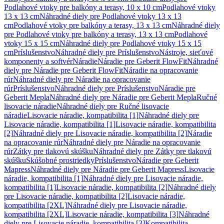
Podlahové vtoky pre balkóny a terasy, 10 x 10 cm
Podlahové vtoky
13 x 13 cm
Náhradné diely pre Podlahové vtoky 13 x 13
cm
Podlahové vtoky pre balkóny a terasy, 13 x 13 cm
Náhradné diely
pre Podlahové vtoky pre balkóny a terasy, 13 x 13 cm
Podlahové
vtoky 15 x 15 cm
Náhradné diely pre Podlahové vtoky 15 x 15
cm
Príslušenstvo
Náhradné diely pre Príslušenstvo
Nástroje, sieťové
komponenty a softvér
Náradie
Náradie pre Geberit FlowFit
Náhradné
diely pre Náradie pre Geberit FlowFit
Náradie na opracovanie
rúr
Náhradné diely pre Náradie na opracovanie
rúr
Príslušenstvo
Náhradné diely pre Príslušenstvo
Náradie pre
Geberit Mepla
Náhradné diely pre Náradie pre Geberit Mepla
Ručné
lisovacie náradie
Náhradné diely pre Ručné lisovacie
náradie
Lisovacie náradie, kompatibilita [1]
Náhradné diely pre
Lisovacie náradie, kompatibilita [1]
Lisovacie náradie, kompatibilita
[2]
Náhradné diely pre Lisovacie náradie, kompatibilita [2]
Náradie
na opracovanie rúr
Náhradné diely pre Náradie na opracovanie
rúr
Zátky pre tlakovú skúšku
Náhradné diely pre Zátky pre tlakovú
skúšku
Skúšobné prostriedky
Príslušenstvo
Náradie pre Geberit
Mapress
Náhradné diely pre Náradie pre Geberit Mapress
Lisovacie
náradie, kompatibilita [1]
Náhradné diely pre Lisovacie náradie,
kompatibilita [1]
Lisovacie náradie, kompatibilita [2]
Náhradné diely
pre Lisovacie náradie, kompatibilita [2]
Lisovacie náradie,
kompatibilita [2XL]
Náhradné diely pre Lisovacie náradie,
kompatibilita [2XL]
Lisovacie náradie, kompatibilita [3]
Náhradné
diely pre Lisovacie náradie, kompatibilita [3]
Kompatibilita