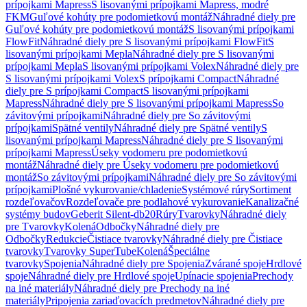
prípojkami Mapress
S lisovanými prípojkami Mapress, modré
FKM
Guľové kohúty pre podomietkovú montáž
Náhradné diely pre
Guľové kohúty pre podomietkovú montáž
S lisovanými prípojkami
FlowFit
Náhradné diely pre S lisovanými prípojkami FlowFit
S
lisovanými prípojkami Mepla
Náhradné diely pre S lisovanými
prípojkami Mepla
S lisovanými prípojkami Volex
Náhradné diely pre
S lisovanými prípojkami Volex
S prípojkami Compact
Náhradné
diely pre S prípojkami Compact
S lisovanými prípojkami
Mapress
Náhradné diely pre S lisovanými prípojkami Mapress
So
závitovými prípojkami
Náhradné diely pre So závitovými
prípojkami
Spätné ventily
Náhradné diely pre Spätné ventily
S
lisovanými prípojkami Mapress
Náhradné diely pre S lisovanými
prípojkami Mapress
Úseky vodomeru pre podomietkovú
montáž
Náhradné diely pre Úseky vodomeru pre podomietkovú
montáž
So závitovými prípojkami
Náhradné diely pre So závitovými
prípojkami
Plošné vykurovanie/chladenie
Systémové rúry
Sortiment
rozdeľovačov
Rozdeľovače pre podlahové vykurovanie
Kanalizačné
systémy budov
Geberit Silent-db20
Rúry
Tvarovky
Náhradné diely
pre Tvarovky
Kolená
Odbočky
Náhradné diely pre
Odbočky
Redukcie
Čistiace tvarovky
Náhradné diely pre Čistiace
tvarovky
Tvarovky SuperTube
Kolená
Špeciálne
tvarovky
Spojenia
Náhradné diely pre Spojenia
Zvárané spoje
Hrdlové
spoje
Náhradné diely pre Hrdlové spoje
Upínacie spojenia
Prechody
na iné materiály
Náhradné diely pre Prechody na iné
materiály
Pripojenia zariaďovacích predmetov
Náhradné diely pre