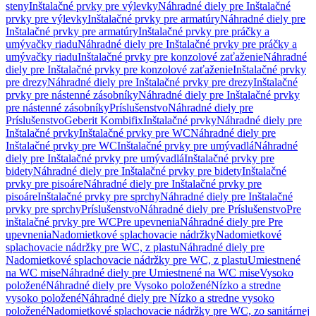
steny
Inštalačné prvky pre výlevky
Náhradné diely pre Inštalačné
prvky pre výlevky
Inštalačné prvky pre armatúry
Náhradné diely pre
Inštalačné prvky pre armatúry
Inštalačné prvky pre práčky a
umývačky riadu
Náhradné diely pre Inštalačné prvky pre práčky a
umývačky riadu
Inštalačné prvky pre konzolové zaťaženie
Náhradné
diely pre Inštalačné prvky pre konzolové zaťaženie
Inštalačné prvky
pre drezy
Náhradné diely pre Inštalačné prvky pre drezy
Inštalačné
prvky pre nástenné zásobníky
Náhradné diely pre Inštalačné prvky
pre nástenné zásobníky
Príslušenstvo
Náhradné diely pre
Príslušenstvo
Geberit Kombifix
Inštalačné prvky
Náhradné diely pre
Inštalačné prvky
Inštalačné prvky pre WC
Náhradné diely pre
Inštalačné prvky pre WC
Inštalačné prvky pre umývadlá
Náhradné
diely pre Inštalačné prvky pre umývadlá
Inštalačné prvky pre
bidety
Náhradné diely pre Inštalačné prvky pre bidety
Inštalačné
prvky pre pisoáre
Náhradné diely pre Inštalačné prvky pre
pisoáre
Inštalačné prvky pre sprchy
Náhradné diely pre Inštalačné
prvky pre sprchy
Príslušenstvo
Náhradné diely pre Príslušenstvo
Pre
inštalačné prvky pre WC
Pre upevnenia
Náhradné diely pre Pre
upevnenia
Nadomietkové splachovacie nádržky
Nadomietkové
splachovacie nádržky pre WC, z plastu
Náhradné diely pre
Nadomietkové splachovacie nádržky pre WC, z plastu
Umiestnené
na WC mise
Náhradné diely pre Umiestnené na WC mise
Vysoko
položené
Náhradné diely pre Vysoko položené
Nízko a stredne
vysoko položené
Náhradné diely pre Nízko a stredne vysoko
položené
Nadomietkové splachovacie nádržky pre WC, zo sanitárnej