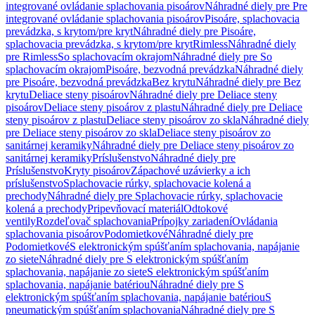
integrované ovládanie splachovania pisoárov
Náhradné diely pre Pre
integrované ovládanie splachovania pisoárov
Pisoáre, splachovacia
prevádzka, s krytom/pre kryt
Náhradné diely pre Pisoáre,
splachovacia prevádzka, s krytom/pre kryt
Rimless
Náhradné diely
pre Rimless
So splachovacím okrajom
Náhradné diely pre So
splachovacím okrajom
Pisoáre, bezvodná prevádzka
Náhradné diely
pre Pisoáre, bezvodná prevádzka
Bez krytu
Náhradné diely pre Bez
krytu
Deliace steny pisoárov
Náhradné diely pre Deliace steny
pisoárov
Deliace steny pisoárov z plastu
Náhradné diely pre Deliace
steny pisoárov z plastu
Deliace steny pisoárov zo skla
Náhradné diely
pre Deliace steny pisoárov zo skla
Deliace steny pisoárov zo
sanitárnej keramiky
Náhradné diely pre Deliace steny pisoárov zo
sanitárnej keramiky
Príslušenstvo
Náhradné diely pre
Príslušenstvo
Kryty pisoárov
Zápachové uzávierky a ich
príslušenstvo
Splachovacie rúrky, splachovacie kolená a
prechody
Náhradné diely pre Splachovacie rúrky, splachovacie
kolená a prechody
Pripevňovací materiál
Odtokové
ventily
Rozdeľovač splachovania
Prípojky zariadení
Ovládania
splachovania pisoárov
Podomietkové
Náhradné diely pre
Podomietkové
S elektronickým spúšťaním splachovania, napájanie
zo siete
Náhradné diely pre S elektronickým spúšťaním
splachovania, napájanie zo siete
S elektronickým spúšťaním
splachovania, napájanie batériou
Náhradné diely pre S
elektronickým spúšťaním splachovania, napájanie batériou
S
pneumatickým spúšťaním splachovania
Náhradné diely pre S