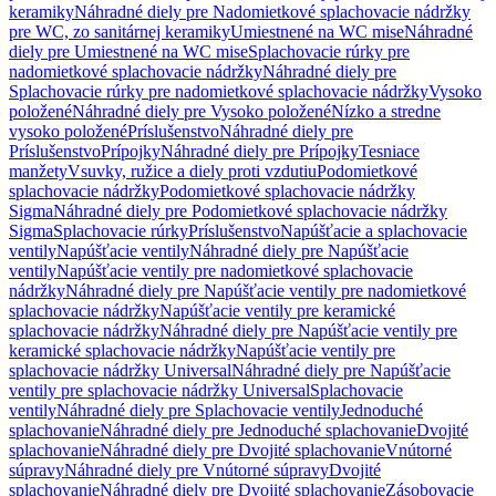
keramiky
Náhradné diely pre Nadomietkové splachovacie nádržky
pre WC, zo sanitárnej keramiky
Umiestnené na WC mise
Náhradné
diely pre Umiestnené na WC mise
Splachovacie rúrky pre
nadomietkové splachovacie nádržky
Náhradné diely pre
Splachovacie rúrky pre nadomietkové splachovacie nádržky
Vysoko
položené
Náhradné diely pre Vysoko položené
Nízko a stredne
vysoko položené
Príslušenstvo
Náhradné diely pre
Príslušenstvo
Prípojky
Náhradné diely pre Prípojky
Tesniace
manžety
Vsuvky, ružice a diely proti vzdutiu
Podomietkové
splachovacie nádržky
Podomietkové splachovacie nádržky
Sigma
Náhradné diely pre Podomietkové splachovacie nádržky
Sigma
Splachovacie rúrky
Príslušenstvo
Napúšťacie a splachovacie
ventily
Napúšťacie ventily
Náhradné diely pre Napúšťacie
ventily
Napúšťacie ventily pre nadomietkové splachovacie
nádržky
Náhradné diely pre Napúšťacie ventily pre nadomietkové
splachovacie nádržky
Napúšťacie ventily pre keramické
splachovacie nádržky
Náhradné diely pre Napúšťacie ventily pre
keramické splachovacie nádržky
Napúšťacie ventily pre
splachovacie nádržky Universal
Náhradné diely pre Napúšťacie
ventily pre splachovacie nádržky Universal
Splachovacie
ventily
Náhradné diely pre Splachovacie ventily
Jednoduché
splachovanie
Náhradné diely pre Jednoduché splachovanie
Dvojité
splachovanie
Náhradné diely pre Dvojité splachovanie
Vnútorné
súpravy
Náhradné diely pre Vnútorné súpravy
Dvojité
splachovanie
Náhradné diely pre Dvojité splachovanie
Zásobovacie