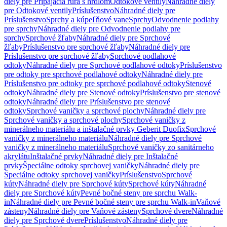
diely pre Pripájacia rúra s hrdlom
Odtokové ventily
Náhradné diely
pre Odtokové ventily
Príslušenstvo
Náhradné diely pre
Príslušenstvo
Sprchy a kúpeľňové vane
Sprchy
Odvodnenie podlahy
pre sprchy
Náhradné diely pre Odvodnenie podlahy pre
sprchy
Sprchové žľaby
Náhradné diely pre Sprchové
žľaby
Príslušenstvo pre sprchové žľaby
Náhradné diely pre
Príslušenstvo pre sprchové žľaby
Sprchové podlahové
odtoky
Náhradné diely pre Sprchové podlahové odtoky
Príslušenstvo
pre odtoky pre sprchové podlahové odtoky
Náhradné diely pre
Príslušenstvo pre odtoky pre sprchové podlahové odtoky
Stenové
odtoky
Náhradné diely pre Stenové odtoky
Príslušenstvo pre stenové
odtoky
Náhradné diely pre Príslušenstvo pre stenové
odtoky
Sprchové vaničky a sprchové plochy
Náhradné diely pre
Sprchové vaničky a sprchové plochy
Sprchové vaničky z
minerálneho materiálu a inštalačné prvky Geberit Duofix
Sprchové
vaničky z minerálneho materiálu
Náhradné diely pre Sprchové
vaničky z minerálneho materiálu
Sprchové vaničky zo sanitárneho
akrylátu
Inštalačné prvky
Náhradné diely pre Inštalačné
prvky
Špeciálne odtoky sprchovej vaničky
Náhradné diely pre
Špeciálne odtoky sprchovej vaničky
Príslušenstvo
Sprchové
kúty
Náhradné diely pre Sprchové kúty
Sprchové kúty
Náhradné
diely pre Sprchové kúty
Pevné bočné steny pre sprchu Walk-
in
Náhradné diely pre Pevné bočné steny pre sprchu Walk-in
Vaňové
zásteny
Náhradné diely pre Vaňové zásteny
Sprchové dvere
Náhradné
diely pre Sprchové dvere
Príslušenstvo
Náhradné diely pre