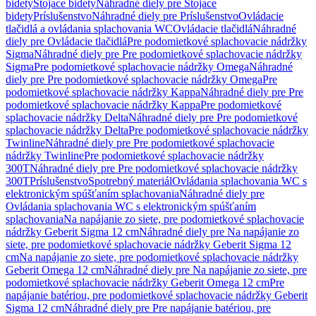
bidety
Stojace bidety
Náhradné diely pre Stojace
bidety
Príslušenstvo
Náhradné diely pre Príslušenstvo
Ovládacie
tlačidlá a ovládania splachovania WC
Ovládacie tlačidlá
Náhradné
diely pre Ovládacie tlačidlá
Pre podomietkové splachovacie nádržky
Sigma
Náhradné diely pre Pre podomietkové splachovacie nádržky
Sigma
Pre podomietkové splachovacie nádržky Omega
Náhradné
diely pre Pre podomietkové splachovacie nádržky Omega
Pre
podomietkové splachovacie nádržky Kappa
Náhradné diely pre Pre
podomietkové splachovacie nádržky Kappa
Pre podomietkové
splachovacie nádržky Delta
Náhradné diely pre Pre podomietkové
splachovacie nádržky Delta
Pre podomietkové splachovacie nádržky
Twinline
Náhradné diely pre Pre podomietkové splachovacie
nádržky Twinline
Pre podomietkové splachovacie nádržky
300T
Náhradné diely pre Pre podomietkové splachovacie nádržky
300T
Príslušenstvo
Spotrebný materiál
Ovládania splachovania WC s
elektronickým spúšťaním splachovania
Náhradné diely pre
Ovládania splachovania WC s elektronickým spúšťaním
splachovania
Na napájanie zo siete, pre podomietkové splachovacie
nádržky Geberit Sigma 12 cm
Náhradné diely pre Na napájanie zo
siete, pre podomietkové splachovacie nádržky Geberit Sigma 12
cm
Na napájanie zo siete, pre podomietkové splachovacie nádržky
Geberit Omega 12 cm
Náhradné diely pre Na napájanie zo siete, pre
podomietkové splachovacie nádržky Geberit Omega 12 cm
Pre
napájanie batériou, pre podomietkové splachovacie nádržky Geberit
Sigma 12 cm
Náhradné diely pre Pre napájanie batériou, pre