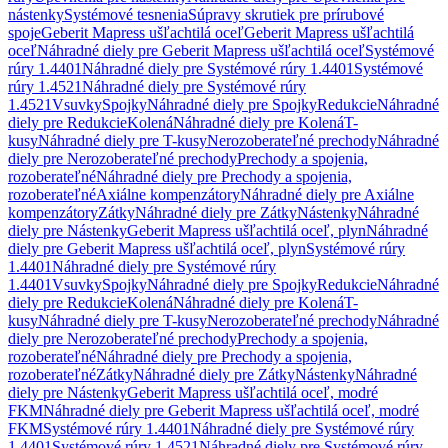
nástenky
Systémové tesnenia
Súpravy skrutiek pre prírubové
spoje
Geberit Mapress ušľachtilá oceľ
Geberit Mapress ušľachtilá
oceľ
Náhradné diely pre Geberit Mapress ušľachtilá oceľ
Systémové
rúry 1.4401
Náhradné diely pre Systémové rúry 1.4401
Systémové
rúry 1.4521
Náhradné diely pre Systémové rúry
1.4521
Vsuvky
Spojky
Náhradné diely pre Spojky
Redukcie
Náhradné
diely pre Redukcie
Kolená
Náhradné diely pre Kolená
T-
kusy
Náhradné diely pre T-kusy
Nerozoberateľné prechody
Náhradné
diely pre Nerozoberateľné prechody
Prechody a spojenia,
rozoberateľné
Náhradné diely pre Prechody a spojenia,
rozoberateľné
Axiálne kompenzátory
Náhradné diely pre Axiálne
kompenzátory
Zátky
Náhradné diely pre Zátky
Nástenky
Náhradné
diely pre Nástenky
Geberit Mapress ušľachtilá oceľ, plyn
Náhradné
diely pre Geberit Mapress ušľachtilá oceľ, plyn
Systémové rúry
1.4401
Náhradné diely pre Systémové rúry
1.4401
Vsuvky
Spojky
Náhradné diely pre Spojky
Redukcie
Náhradné
diely pre Redukcie
Kolená
Náhradné diely pre Kolená
T-
kusy
Náhradné diely pre T-kusy
Nerozoberateľné prechody
Náhradné
diely pre Nerozoberateľné prechody
Prechody a spojenia,
rozoberateľné
Náhradné diely pre Prechody a spojenia,
rozoberateľné
Zátky
Náhradné diely pre Zátky
Nástenky
Náhradné
diely pre Nástenky
Geberit Mapress ušľachtilá oceľ, modré
FKM
Náhradné diely pre Geberit Mapress ušľachtilá oceľ, modré
FKM
Systémové rúry 1.4401
Náhradné diely pre Systémové rúry
1.4401
Systémové rúry 1.4521
Náhradné diely pre Systémové rúry