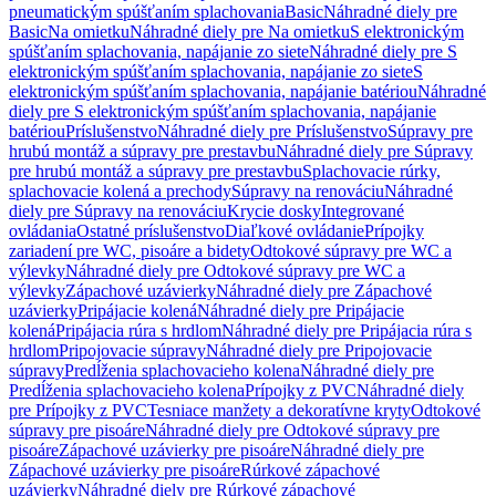
pneumatickým spúšťaním splachovania
Basic
Náhradné diely pre
Basic
Na omietku
Náhradné diely pre Na omietku
S elektronickým
spúšťaním splachovania, napájanie zo siete
Náhradné diely pre S
elektronickým spúšťaním splachovania, napájanie zo siete
S
elektronickým spúšťaním splachovania, napájanie batériou
Náhradné
diely pre S elektronickým spúšťaním splachovania, napájanie
batériou
Príslušenstvo
Náhradné diely pre Príslušenstvo
Súpravy pre
hrubú montáž a súpravy pre prestavbu
Náhradné diely pre Súpravy
pre hrubú montáž a súpravy pre prestavbu
Splachovacie rúrky,
splachovacie kolená a prechody
Súpravy na renováciu
Náhradné
diely pre Súpravy na renováciu
Krycie dosky
Integrované
ovládania
Ostatné príslušenstvo
Diaľkové ovládanie
Prípojky
zariadení pre WC, pisoáre a bidety
Odtokové súpravy pre WC a
výlevky
Náhradné diely pre Odtokové súpravy pre WC a
výlevky
Zápachové uzávierky
Náhradné diely pre Zápachové
uzávierky
Pripájacie kolená
Náhradné diely pre Pripájacie
kolená
Pripájacia rúra s hrdlom
Náhradné diely pre Pripájacia rúra s
hrdlom
Pripojovacie súpravy
Náhradné diely pre Pripojovacie
súpravy
Predĺženia splachovacieho kolena
Náhradné diely pre
Predĺženia splachovacieho kolena
Prípojky z PVC
Náhradné diely
pre Prípojky z PVC
Tesniace manžety a dekoratívne kryty
Odtokové
súpravy pre pisoáre
Náhradné diely pre Odtokové súpravy pre
pisoáre
Zápachové uzávierky pre pisoáre
Náhradné diely pre
Zápachové uzávierky pre pisoáre
Rúrkové zápachové
uzávierky
Náhradné diely pre Rúrkové zápachové