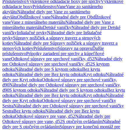
Príslušenstvo
Výklenkové odkladacie boxy pre sprchy
Výklenkové
odkladacie boxy
Príslušenstvo
Vane
Vane zo sanitárneho
akrylátu
Náhradné diely pre Vane zo sanitárneho
akrylátu
Obdĺžnikové vane
Náhradné diely pre Obdĺžnikové
vane
Vane z minerálneho materiálu
Náhradné diely pre Vane z
minerálneho materiálu
Detské vaničky
Náhradné diely pre Detské
vaničky
Inštalačné prvky
Náhradné diely pre Inštalačné
prvky
Súpravy nožičiek a súpravy traverz a stenových
kotiev
Náhradné diely pre Súpravy nožičiek a súpravy traverz a
stenových kotiev
Príslušenstvo
Súpravy na opravu
Ďalšie
príslušenstvo
Prípojky zariadení pre sprchy a kúpeľňové
vane
Odtokové súpravy pre sprchové vaničky, d52
Náhradné diely
pre Odtokové súpravy pre sprchové vaničky, d52
S krytom
odtoku
Náhradné diely pre S krytom odtoku
Bez krytu
odtoku
Náhradné diely pre Bez krytu odtoku
Kryt odtoku
Náhradné
diely pre Kryt odtoku
Odtokové súpravy pre sprchové vaničky,
d90
Náhradné diely pre Odtokové súpravy pre sprchové vaničky,
d90
S krytom odtoku
Náhradné diely pre S krytom odtoku
Bez krytu
odtoku
Náhradné diely pre Bez krytu odtoku
Kryt odtoku
Náhradné
diely pre Kryt odtoku
Odtokové súpravy pre sprchové vaničky
Sestra
Náhradné diely pre Odtokové súpravy pre sprchové vaničky
Sestra
Bez krytu odtoku
Náhradné diely pre Bez krytu
odtoku
Odtokové súpravy pre vane, d52
Náhradné diely pre
Odtokové súpravy pre vane, d52
S otočným ovládaním
Náhradné
diely pre S otočným ovládaním
Súpravy pre konečnú montáž pre