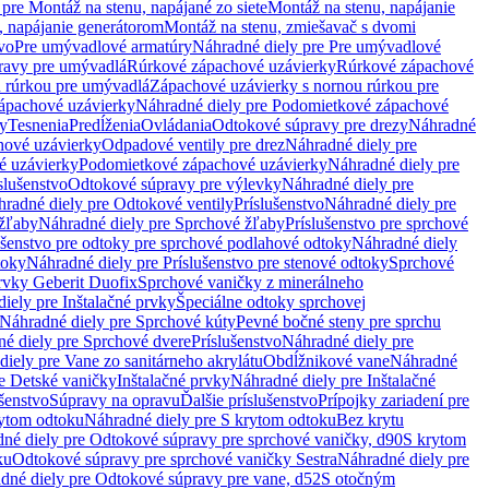
pre Montáž na stenu, napájané zo siete
Montáž na stenu, napájanie
, napájanie generátorom
Montáž na stenu, zmiešavač s dvomi
vo
Pre umývadlové armatúry
Náhradné diely pre Pre umývadlové
ravy pre umývadlá
Rúrkové zápachové uzávierky
Rúrkové zápachové
u rúrkou pre umývadlá
Zápachové uzávierky s nornou rúrkou pre
ápachové uzávierky
Náhradné diely pre Podomietkové zápachové
ky
Tesnenia
Predĺženia
Ovládania
Odtokové súpravy pre drezy
Náhradné
ové uzávierky
Odpadové ventily pre drez
Náhradné diely pre
é uzávierky
Podomietkové zápachové uzávierky
Náhradné diely pre
slušenstvo
Odtokové súpravy pre výlevky
Náhradné diely pre
radné diely pre Odtokové ventily
Príslušenstvo
Náhradné diely pre
žľaby
Náhradné diely pre Sprchové žľaby
Príslušenstvo pre sprchové
ušenstvo pre odtoky pre sprchové podlahové odtoky
Náhradné diely
toky
Náhradné diely pre Príslušenstvo pre stenové odtoky
Sprchové
prvky Geberit Duofix
Sprchové vaničky z minerálneho
iely pre Inštalačné prvky
Špeciálne odtoky sprchovej
Náhradné diely pre Sprchové kúty
Pevné bočné steny pre sprchu
é diely pre Sprchové dvere
Príslušenstvo
Náhradné diely pre
iely pre Vane zo sanitárneho akrylátu
Obdĺžnikové vane
Náhradné
e Detské vaničky
Inštalačné prvky
Náhradné diely pre Inštalačné
ušenstvo
Súpravy na opravu
Ďalšie príslušenstvo
Prípojky zariadení pre
ytom odtoku
Náhradné diely pre S krytom odtoku
Bez krytu
né diely pre Odtokové súpravy pre sprchové vaničky, d90
S krytom
ku
Odtokové súpravy pre sprchové vaničky Sestra
Náhradné diely pre
dné diely pre Odtokové súpravy pre vane, d52
S otočným