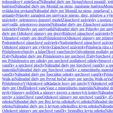
jednopákový zmiešavač
Náhradné diely pre Stojančeková montáž, je
batériou
Náhradné diely pre Montáž na stenu, napájanie batériou
Montá
ovládacími prvkami
Náhradné diely pre Montáž na stenu, zmiešavač 
armatúry
Prípojky zariadení pre umývacie miesto, drez, prístroje a výl
uzávierky, priestorovo úsporný model
Zápachové uzávierky s nornou 
umývadlá, priestorovo úsporné
Náhradné diely pre Zápachové uzávier
uzávierky
Prípojky pre umývadlá
Náhradné diely pre Prípojky pre um
diely pre Odtokové súpravy pre drezy
Rúrkové zápachové uzávierky
N
Odpadové ventily pre drez
Príslušenstvo
Odtokové súpravy pre prístro
Podomietkové zápachové uzávierky
Nadomietkové zápachové uzávie
Odtokové súpravy pre výlevky
Zápachové uzávierky
Pripájacia rúra s
Príslušenstvo
Sprchy a kúpeľňové vane
Sprchy
Odvodnenie podlahy pr
žľaby
Náhradné diely pre Príslušenstvo pre sprchové žľaby
Sprchové 
pre Príslušenstvo pre odtoky pre sprchové podlahové odtoky
Stenové 
vaničky a sprchové plochy
Náhradné diely pre Sprchové vaničky a sp
materiálu
Náhradné diely pre Sprchové vaničky z minerálneho materiá
vaničky
Náhradné diely pre Špeciálne odtoky sprchovej vaničky
Prísl
Walk-in
Náhradné diely pre Pevné bočné steny pre sprchu Walk-in
Vaň
Príslušenstvo
Výklenkové odkladacie boxy pre sprchy
Výklenkové odk
diely pre Obdĺžnikové vane
Vane z minerálneho materiálu
Náhradné di
prvky
Súpravy nožičiek a súpravy traverz a stenových kotiev
Náhradné 
sprchy a kúpeľňové vane
Odtokové súpravy pre sprchové vaničky, d
odtoku
Náhradné diely pre Bez krytu odtoku
Kryt odtoku
Náhradné die
odtoku
Náhradné diely pre S krytom odtoku
Bez krytu odtoku
Náhradné
Odtokové súpravy pre sprchové vaničky Sestra
Bez krytu odtoku
Náhr