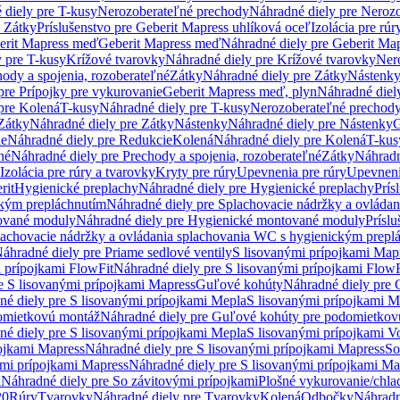
 diely pre T-kusy
Nerozoberateľné prechody
Náhradné diely pre Neroz
e Zátky
Príslušenstvo pre Geberit Mapress uhlíková oceľ
Izolácia pre rúr
erit Mapress meď
Geberit Mapress meď
Náhradné diely pre Geberit Ma
 pre T-kusy
Krížové tvarovky
Náhradné diely pre Krížové tvarovky
Ner
ody a spojenia, rozoberateľné
Zátky
Náhradné diely pre Zátky
Nástenk
pre Prípojky pre vykurovanie
Geberit Mapress meď, plyn
Náhradné diel
pre Kolená
T-kusy
Náhradné diely pre T-kusy
Nerozoberateľné prechod
Zátky
Náhradné diely pre Zátky
Nástenky
Náhradné diely pre Nástenky
G
ie
Náhradné diely pre Redukcie
Kolená
Náhradné diely pre Kolená
T-kus
né
Náhradné diely pre Prechody a spojenia, rozoberateľné
Zátky
Náhradn
Izolácia pre rúry a tvarovky
Kryty pre rúry
Upevnenia pre rúry
Upevneni
rit
Hygienické preplachy
Náhradné diely pre Hygienické preplachy
Prís
ckým prepláchnutím
Náhradné diely pre Splachovacie nádržky a ovláda
ované moduly
Náhradné diely pre Hygienické montované moduly
Prísl
plachovacie nádržky a ovládania splachovania WC s hygienickým prepl
áhradné diely pre Priame sedlové ventily
S lisovanými prípojkami Map
 prípojkami FlowFit
Náhradné diely pre S lisovanými prípojkami FlowF
e S lisovanými prípojkami Mapress
Guľové kohúty
Náhradné diely pre
né diely pre S lisovanými prípojkami Mepla
S lisovanými prípojkami M
omietkovú montáž
Náhradné diely pre Guľové kohúty pre podomietkov
né diely pre S lisovanými prípojkami Mepla
S lisovanými prípojkami V
ojkami Mapress
Náhradné diely pre S lisovanými prípojkami Mapress
So
ými prípojkami Mapress
Náhradné diely pre S lisovanými prípojkami Ma
i
Náhradné diely pre So závitovými prípojkami
Plošné vykurovanie/chla
20
Rúry
Tvarovky
Náhradné diely pre Tvarovky
Kolená
Odbočky
Náhradn