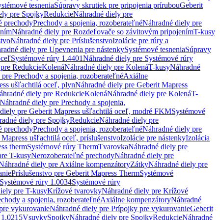
stémové tesnenia
Súpravy skrutiek pre pripojenia prírubou
Geberit
ely pre Spojky
Redukcie
Náhradné diely pre
é prechody
Prechody a spojenia, rozoberateľné
Náhradné diely pre
ením
Náhradné diely pre Rozdeľovače so závitovým pripojením
T-kusy
stvo
Náhradné diely pre Príslušenstvo
Izolácie pre rúry a
radné diely pre Upevnenia pre nástenky
Systémové tesnenia
Súpravy
oceľ
Systémové rúry 1.4401
Náhradné diely pre Systémové rúry
 pre Redukcie
Kolená
Náhradné diely pre Kolená
T-kusy
Náhradné
 pre Prechody a spojenia, rozoberateľné
Axiálne
ss ušľachtilá oceľ, plyn
Náhradné diely pre Geberit Mapress
áhradné diely pre Redukcie
Kolená
Náhradné diely pre Kolená
T-
Náhradné diely pre Prechody a spojenia,
diely pre Geberit Mapress ušľachtilá oceľ, modré FKM
Systémové
adné diely pre Spojky
Redukcie
Náhradné diely pre
é prechody
Prechody a spojenia, rozoberateľné
Náhradné diely pre
 Mapress ušľachtilá oceľ, príslušenstvo
Izolácie pre nástenky
Izolácia
ess therm
Systémové rúry Therm
Tvarovka
Náhradné diely pre
pre T-kusy
Nerozoberateľné prechody
Náhradné diely pre
Náhradné diely pre Axiálne kompenzátory
Zátky
Náhradné diely pre
anie
Príslušenstvo pre Geberit Mapress Therm
Systémové
Systémové rúry 1.0034
Systémové rúry
iely pre T-kusy
Krížové tvarovky
Náhradné diely pre Krížové
echody a spojenia, rozoberateľné
Axiálne kompenzátory
Náhradné
 pre vykurovanie
Náhradné diely pre Prípojky pre vykurovanie
Geberit
 1.0215
Vsuvky
Spojky
Náhradné diely pre Spojky
Redukcie
Náhradné