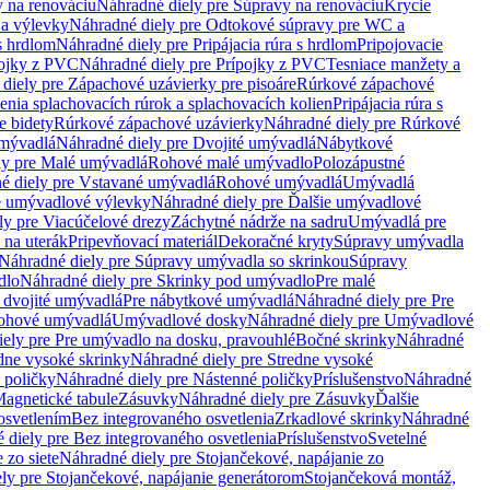
 na renováciu
Náhradné diely pre Súpravy na renováciu
Krycie
a výlevky
Náhradné diely pre Odtokové súpravy pre WC a
 s hrdlom
Náhradné diely pre Pripájacia rúra s hrdlom
Pripojovacie
ojky z PVC
Náhradné diely pre Prípojky z PVC
Tesniace manžety a
diely pre Zápachové uzávierky pre pisoáre
Rúrkové zápachové
enia splachovacích rúrok a splachovacích kolien
Pripájacia rúra s
e bidety
Rúrkové zápachové uzávierky
Náhradné diely pre Rúrkové
umývadlá
Náhradné diely pre Dvojité umývadlá
Nábytkové
ly pre Malé umývadlá
Rohové malé umývadlo
Polozápustné
é diely pre Vstavané umývadlá
Rohové umývadlá
Umývadlá
e umývadlové výlevky
Náhradné diely pre Ďalšie umývadlové
ly pre Viacúčelové drezy
Záchytné nádrže na sadru
Umývadlá pre
 na uterák
Pripevňovací materiál
Dekoračné kryty
Súpravy umývadla
Náhradné diely pre Súpravy umývadla so skrinkou
Súpravy
dlo
Náhradné diely pre Skrinky pod umývadlo
Pre malé
 dvojité umývadlá
Pre nábytkové umývadlá
Náhradné diely pre Pre
rohové umývadlá
Umývadlové dosky
Náhradné diely pre Umývadlové
ely pre Pre umývadlo na dosku, pravouhlé
Bočné skrinky
Náhradné
dne vysoké skrinky
Náhradné diely pre Stredne vysoké
 poličky
Náhradné diely pre Nástenné poličky
Príslušenstvo
Náhradné
agnetické tabule
Zásuvky
Náhradné diely pre Zásuvky
Ďalšie
osvetlením
Bez integrovaného osvetlenia
Zrkadlové skrinky
Náhradné
 diely pre Bez integrovaného osvetlenia
Príslušenstvo
Svetelné
 zo siete
Náhradné diely pre Stojančekové, napájanie zo
ly pre Stojančekové, napájanie generátorom
Stojančeková montáž,