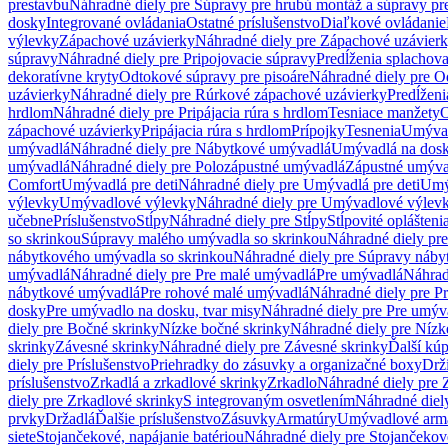
prestavbu
Náhradné diely pre Súpravy pre hrubú montáž a súpravy pr
dosky
Integrované ovládania
Ostatné príslušenstvo
Diaľkové ovládanie
výlevky
Zápachové uzávierky
Náhradné diely pre Zápachové uzávier
súpravy
Náhradné diely pre Pripojovacie súpravy
Predĺženia splachov
dekoratívne kryty
Odtokové súpravy pre pisoáre
Náhradné diely pre O
uzávierky
Náhradné diely pre Rúrkové zápachové uzávierky
Predĺženi
hrdlom
Náhradné diely pre Pripájacia rúra s hrdlom
Tesniace manžety
O
zápachové uzávierky
Pripájacia rúra s hrdlom
Prípojky
Tesnenia
Umývac
umývadlá
Náhradné diely pre Nábytkové umývadlá
Umývadlá na dos
umývadlá
Náhradné diely pre Polozápustné umývadlá
Zápustné umýva
Comfort
Umývadlá pre deti
Náhradné diely pre Umývadlá pre deti
Umý
výlevky
Umývadlové výlevky
Náhradné diely pre Umývadlové výlev
učebne
Príslušenstvo
Stĺpy
Náhradné diely pre Stĺpy
Stĺpovité oplášteni
so skrinkou
Súpravy malého umývadla so skrinkou
Náhradné diely pr
nábytkového umývadla so skrinkou
Náhradné diely pre Súpravy náby
umývadlá
Náhradné diely pre Pre malé umývadlá
Pre umývadlá
Náhrad
nábytkové umývadlá
Pre rohové malé umývadlá
Náhradné diely pre P
dosky
Pre umývadlo na dosku, tvar misy
Náhradné diely pre Pre umýva
diely pre Bočné skrinky
Nízke bočné skrinky
Náhradné diely pre Nízk
skrinky
Závesné skrinky
Náhradné diely pre Závesné skrinky
Ďalší kú
diely pre Príslušenstvo
Priehradky do zásuvky a organizačné boxy
Drži
príslušenstvo
Zrkadlá a zrkadlové skrinky
Zrkadlo
Náhradné diely pre 
diely pre Zrkadlové skrinky
S integrovaným osvetlením
Náhradné diel
prvky
Držadlá
Ďalšie príslušenstvo
Zásuvky
Armatúry
Umývadlové arm
siete
Stojančekové, napájanie batériou
Náhradné diely pre Stojančekové