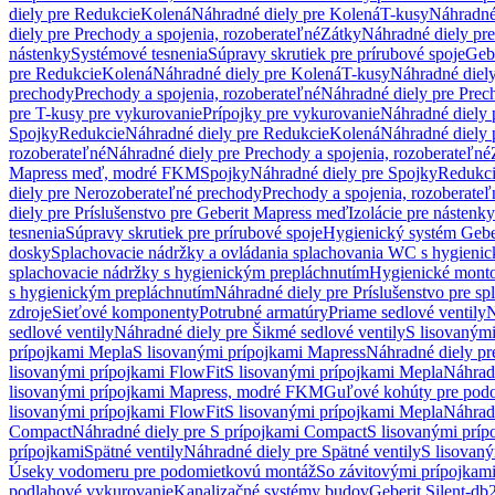
diely pre Redukcie
Kolená
Náhradné diely pre Kolená
T-kusy
Náhradné
diely pre Prechody a spojenia, rozoberateľné
Zátky
Náhradné diely pr
nástenky
Systémové tesnenia
Súpravy skrutiek pre prírubové spoje
Geb
pre Redukcie
Kolená
Náhradné diely pre Kolená
T-kusy
Náhradné diely
prechody
Prechody a spojenia, rozoberateľné
Náhradné diely pre Prech
pre T-kusy pre vykurovanie
Prípojky pre vykurovanie
Náhradné diely 
Spojky
Redukcie
Náhradné diely pre Redukcie
Kolená
Náhradné diely 
rozoberateľné
Náhradné diely pre Prechody a spojenia, rozoberateľné
Mapress meď, modré FKM
Spojky
Náhradné diely pre Spojky
Redukc
diely pre Nerozoberateľné prechody
Prechody a spojenia, rozoberateľ
diely pre Príslušenstvo pre Geberit Mapress meď
Izolácie pre nástenky
tesnenia
Súpravy skrutiek pre prírubové spoje
Hygienický systém Gebe
dosky
Splachovacie nádržky a ovládania splachovania WC s hygieni
splachovacie nádržky s hygienickým prepláchnutím
Hygienické mont
s hygienickým prepláchnutím
Náhradné diely pre Príslušenstvo pre s
zdroje
Sieťové komponenty
Potrubné armatúry
Priame sedlové ventily
N
sedlové ventily
Náhradné diely pre Šikmé sedlové ventily
S lisovanými
prípojkami Mepla
S lisovanými prípojkami Mapress
Náhradné diely pr
lisovanými prípojkami FlowFit
S lisovanými prípojkami Mepla
Náhrad
lisovanými prípojkami Mapress, modré FKM
Guľové kohúty pre pod
lisovanými prípojkami FlowFit
S lisovanými prípojkami Mepla
Náhrad
Compact
Náhradné diely pre S prípojkami Compact
S lisovanými príp
prípojkami
Spätné ventily
Náhradné diely pre Spätné ventily
S lisovan
Úseky vodomeru pre podomietkovú montáž
So závitovými prípojkam
podlahové vykurovanie
Kanalizačné systémy budov
Geberit Silent-db