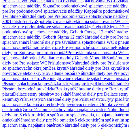
Príslušenstvo
Ovládacie tlačidlá a ovládania splachovania WC
Ovládaci
splachovacie nádržky Sigma
Pre podomietkové splachovacie nádržk
pre Pre podomietkové splachovacie nádržky Kappa
Pre podomietkové
Twinline
Náhradné diely pre Pre podomietkové splachovacie nádržky
300T
Príslušenstvo
Spotrebný materiál
Ovládania splachovania WC s e
zo siete, pre podomietkové splachovacie nádržky Geberit Sigma 12 
podomietkové splachovacie nádržky Geberit Omega 12 cm
Náhradné 
splachovacie nádržky Geberit Sigma 12 cm
Náhradné diely pre Pre n
splachovania
Náhradné diely pre Ovládania splachovania WC s pneu
splachovanie
Náhradné diely pre Pre jednoduché splachovanie
Prísluš
diely pre Súprava pre hrubú montáž
Pre ovládania splachovania WC s
splachovania
Spojenia
Sanitárne moduly Geberit Monolith
Sanitárne m
diely pre Pre stojace WC
Príslušenstvo
Náhradné diely pre Príslušenst
so splachovacím okrajom
Bez krytu
Náhradné diely pre Bez krytu
Piso
povrchové alebo skryté ovládanie pisoára
Náhradné diely pre Pre povr
splachovania pisoárov
Pre integrované ovládanie splachovania pisoár
Pisoáre, splachovacia prevádzka, s krytom/pre kryt
Rimless
Náhradné d
Pisoáre, bezvodná prevádzka
Bez krytu
Náhradné diely pre Bez krytu
D
plastu
Deliace steny pisoárov zo skla
Náhradné diely pre Deliace steny
keramiky
Príslušenstvo
Náhradné diely pre Príslušenstvo
Kryty pisoáro
splachovacie kolená a prechody
Pripevňovací materiál
Odtokové venti
elektronickým spúšťaním splachovania, napájanie zo siete
Náhradné di
diely pre S elektronickým spúšťaním splachovania, napájanie batério
omietku
Náhradné diely pre Na omietku
S elektronickým spúšťaním spl
splachovania, napájanie batériou
Náhradné diely pre S elektronickým 