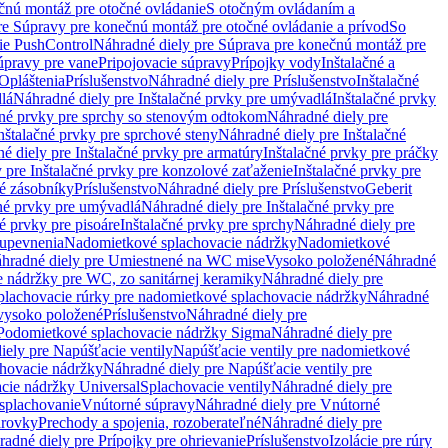
čnú montáž pre otočné ovládanie
S otočným ovládaním a
re Súpravy pre konečnú montáž pre otočné ovládanie a prívod
So
ie PushControl
Náhradné diely pre Súprava pre konečnú montáž pre
úpravy pre vane
Pripojovacie súpravy
Prípojky vody
Inštalačné a
Opláštenia
Príslušenstvo
Náhradné diely pre Príslušenstvo
Inštalačné
lá
Náhradné diely pre Inštalačné prvky pre umývadlá
Inštalačné prvky
čné prvky pre sprchy so stenovým odtokom
Náhradné diely pre
nštalačné prvky pre sprchové steny
Náhradné diely pre Inštalačné
é diely pre Inštalačné prvky pre armatúry
Inštalačné prvky pre práčky
 pre Inštalačné prvky pre konzolové zaťaženie
Inštalačné prvky pre
né zásobníky
Príslušenstvo
Náhradné diely pre Príslušenstvo
Geberit
čné prvky pre umývadlá
Náhradné diely pre Inštalačné prvky pre
é prvky pre pisoáre
Inštalačné prvky pre sprchy
Náhradné diely pre
 upevnenia
Nadomietkové splachovacie nádržky
Nadomietkové
hradné diely pre Umiestnené na WC mise
Vysoko položené
Náhradné
 nádržky pre WC, zo sanitárnej keramiky
Náhradné diely pre
plachovacie rúrky pre nadomietkové splachovacie nádržky
Náhradné
 vysoko položené
Príslušenstvo
Náhradné diely pre
Podomietkové splachovacie nádržky Sigma
Náhradné diely pre
iely pre Napúšťacie ventily
Napúšťacie ventily pre nadomietkové
chovacie nádržky
Náhradné diely pre Napúšťacie ventily pre
acie nádržky Universal
Splachovacie ventily
Náhradné diely pre
 splachovanie
Vnútorné súpravy
Náhradné diely pre Vnútorné
arovky
Prechody a spojenia, rozoberateľné
Náhradné diely pre
adné diely pre Prípojky pre ohrievanie
Príslušenstvo
Izolácie pre rúry