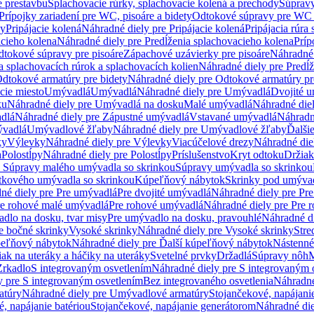
e prestavbu
Splachovacie rúrky, splachovacie kolená a prechody
Súpravy
Prípojky zariadení pre WC, pisoáre a bidety
Odtokové súpravy pre WC 
ky
Pripájacie kolená
Náhradné diely pre Pripájacie kolená
Pripájacia rúra
acieho kolena
Náhradné diely pre Predĺženia splachovacieho kolena
Príp
dtokové súpravy pre pisoáre
Zápachové uzávierky pre pisoáre
Náhradné 
a splachovacích rúrok a splachovacích kolien
Náhradné diely pre Predĺž
dtokové armatúry pre bidety
Náhradné diely pre Odtokové armatúry pr
ie miesto
Umývadlá
Umývadlá
Náhradné diely pre Umývadlá
Dvojité 
ku
Náhradné diely pre Umývadlá na dosku
Malé umývadlá
Náhradné die
dlá
Náhradné diely pre Zápustné umývadlá
Vstavané umývadlá
Náhradn
vadlá
Umývadlové žľaby
Náhradné diely pre Umývadlové žľaby
Ďalši
ky
Výlevky
Náhradné diely pre Výlevky
Viacúčelové drezy
Náhradné die
a
Polostĺpy
Náhradné diely pre Polostĺpy
Príslušenstvo
Kryt odtoku
Držiak
e Súpravy malého umývadla so skrinkou
Súpravy umývadla so skrinkou
tkového umývadla so skrinkou
Kúpeľňový nábytok
Skrinky pod umýva
né diely pre Pre umývadlá
Pre dvojité umývadlá
Náhradné diely pre Pre
re rohové malé umývadlá
Pre rohové umývadlá
Náhradné diely pre Pre 
dlo na dosku, tvar misy
Pre umývadlo na dosku, pravouhlé
Náhradné di
e bočné skrinky
Vysoké skrinky
Náhradné diely pre Vysoké skrinky
Stre
peľňový nábytok
Náhradné diely pre Ďalší kúpeľňový nábytok
Nástenné
ak na uteráky a háčiky na uteráky
Svetelné prvky
Držadlá
Súpravy nôh
M
Zrkadlo
S integrovaným osvetlením
Náhradné diely pre S integrovaným 
y pre S integrovaným osvetlením
Bez integrovaného osvetlenia
Náhradné
atúry
Náhradné diely pre Umývadlové armatúry
Stojančekové, napájanie
, napájanie batériou
Stojančekové, napájanie generátorom
Náhradné die