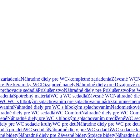
zariadenia
Náhradné diely pre WC-kompletné zariadenia
Závesné WC
N
pre Pre keramiky WC
Dizajnové panely
Náhradné diely pre Dizajnové p
sprchovacie sedadlá
Príslušenstvo
Náhradné diely pre Príslušenstvo
Pre W
iadenia
Spotrebný materiál
WC a WC sedadlá
Závesné WC
Náhradné di
e WC
WC s hlbokým splachovaním pre splachovaciu nádržku umiestne
ovaním
Náhradné diely pre WC s hlbokým splachovaním
Nadomietkové 
radné diely pre WC sedadlá
WC Comfort
Náhradné diely pre WC Comf
žené
Náhradné diely pre WC s hlbokým splachovaním predĺžené
WC sed
iely pre WC sedacie kruhy
WC pre deti
Náhradné diely pre WC pre deti
dlá pre deti
WC sedadlá
Náhradné diely pre WC sedadlá
WC sedacie k
né bidety
Náhradné diely pre Závesné bidety
Stojace bidety
Náhradné die