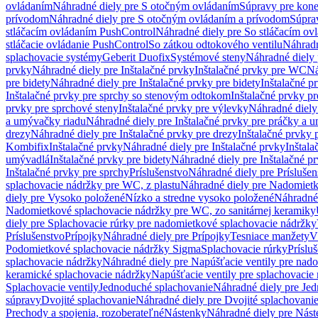
ovládaním
Náhradné diely pre S otočným ovládaním
Súpravy pre kone
prívodom
Náhradné diely pre S otočným ovládaním a prívodom
Súpra
stláčacím ovládaním PushControl
Náhradné diely pre So stláčacím o
stláčacie ovládanie PushControl
So zátkou odtokového ventilu
Náhradn
splachovacie systémy
Geberit Duofix
Systémové steny
Náhradné diely 
prvky
Náhradné diely pre Inštalačné prvky
Inštalačné prvky pre WC
Ná
pre bidety
Náhradné diely pre Inštalačné prvky pre bidety
Inštalačné p
Inštalačné prvky pre sprchy so stenovým odtokom
Inštalačné prvky pr
prvky pre sprchové steny
Inštalačné prvky pre výlevky
Náhradné diely
a umývačky riadu
Náhradné diely pre Inštalačné prvky pre práčky a 
drezy
Náhradné diely pre Inštalačné prvky pre drezy
Inštalačné prvky 
Kombifix
Inštalačné prvky
Náhradné diely pre Inštalačné prvky
Inštal
umývadlá
Inštalačné prvky pre bidety
Náhradné diely pre Inštalačné pr
Inštalačné prvky pre sprchy
Príslušenstvo
Náhradné diely pre Príslušen
splachovacie nádržky pre WC, z plastu
Náhradné diely pre Nadomietk
diely pre Vysoko položené
Nízko a stredne vysoko položené
Náhradné 
Nadomietkové splachovacie nádržky pre WC, zo sanitárnej keramiky
diely pre Splachovacie rúrky pre nadomietkové splachovacie nádržky
Príslušenstvo
Prípojky
Náhradné diely pre Prípojky
Tesniace manžety
V
Podomietkové splachovacie nádržky Sigma
Splachovacie rúrky
Príslu
splachovacie nádržky
Náhradné diely pre Napúšťacie ventily pre nad
keramické splachovacie nádržky
Napúšťacie ventily pre splachovacie
Splachovacie ventily
Jednoduché splachovanie
Náhradné diely pre Je
súpravy
Dvojité splachovanie
Náhradné diely pre Dvojité splachovani
Prechody a spojenia, rozoberateľné
Nástenky
Náhradné diely pre Nás