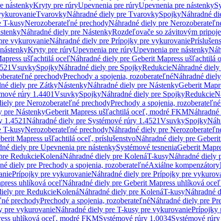
re nástenky
Kryty pre rúry
Upevnenia pre rúry
Upevnenia pre nástenky
Sy
vykurovanie
Tvarovky
Náhradné diely pre Tvarovky
Spojky
Náhradné di
e T-kusy
Nerozoberateľné prechody
Náhradné diely pre Nerozoberateľn
stenky
Náhradné diely pre Nástenky
Rozdeľovače so závitovým pripoj
pre vykurovanie
Náhradné diely pre Prípojky pre vykurovanie
Príslušen
 nástenky
Kryty pre rúry
Upevnenia pre rúry
Upevnenia pre nástenky
Náh
apress ušľachtilá oceľ
Náhradné diely pre Geberit Mapress ušľachtilá 
4521
Vsuvky
Spojky
Náhradné diely pre Spojky
Redukcie
Náhradné diely
oberateľné prechody
Prechody a spojenia, rozoberateľné
Náhradné diely
né diely pre Zátky
Nástenky
Náhradné diely pre Nástenky
Geberit Mapre
émové rúry 1.4401
Vsuvky
Spojky
Náhradné diely pre Spojky
Redukcie
N
iely pre Nerozoberateľné prechody
Prechody a spojenia, rozoberateľné
y pre Nástenky
Geberit Mapress ušľachtilá oceľ, modré FKM
Náhradné 
y 1.4521
Náhradné diely pre Systémové rúry 1.4521
Vsuvky
Spojky
Náhr
e T-kusy
Nerozoberateľné prechody
Náhradné diely pre Nerozoberateľn
berit Mapress ušľachtilá oceľ, príslušenstvo
Náhradné diely pre Geberit
né diely pre Upevnenia pre nástenky
Systémové tesnenia
Geberit Mapr
pre Redukcie
Kolená
Náhradné diely pre Kolená
T-kusy
Náhradné diely 
é diely pre Prechody a spojenia, rozoberateľné
Axiálne kompenzátory
anie
Prípojky pre vykurovanie
Náhradné diely pre Prípojky pre vykurov
press uhlíková oceľ
Náhradné diely pre Geberit Mapress uhlíková oceľ
iely pre Redukcie
Kolená
Náhradné diely pre Kolená
T-kusy
Náhradné d
ľné prechody
Prechody a spojenia, rozoberateľné
Náhradné diely pre Pr
y pre vykurovanie
Náhradné diely pre T-kusy pre vykurovanie
Prípojky
ress uhlíková oceľ, modré FKM
Systémové rúry 1.0034
Systémové rúry