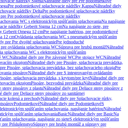
chovacie nádržky Sigma
Náhradné diely pre Pre podomietkové
mega
Pre podomietkové splachovacie nádržky Kappa
Náhradné diely
chovacie nádržky Delta
Pre podomietkové splachovacie nádržky
 pre Pre podomietkové splachovacie nádržky
plachovania WC s elektronickým spúšťaním splachovania
Na napájanie
vacie nádržky Geberit Sigma 12 cm
Na napájanie zo siete, pre
žky Geberit Omega 12 cm
Pre napájanie batériou, pre podomietkové
ma 12 cm
Ovládania splachovania WC s pneumatickým spúšťaním
ly pre Pre dvojité splachovanie
Pre jednoduché
o pre ovládania splachovania WC
Súprava pre hrubú montáž
Náhradné
nia splachovania WC s elektronickým spúšťaním
né WC
Náhradné diely pre Pre závesné WC
Pre stojace WC
Náhradné
hovacím okrajom
Náhradné diely pre Pisoáre, splachovacia prevádzka,
pre Pisoáre, splachovacia prevádzka, bez splachovacieho okraja
Pre
ovania pisoárov
Náhradné diely pre S integrovaným ovládaním
isoáre, splachovacia prevádzka, s krytom/pre kryt
Náhradné diely pre
chovacím okrajom
Pisoáre, bezvodná prevádzka
Náhradné diely pre
e steny pisoárov z plastu
Náhradné diely pre Deliace steny pisoárov z
 diely pre Deliace steny pisoárov zo sanitárnej
acie kolená a prechody
Náhradné diely pre Splachovacie rúrky,
pisoárov
Podomietkové
Náhradné diely pre Podomietkové
S
lektronickým spúšťaním splachovania, napájanie batériou
Náhradné
atickým spúšťaním splachovania
Basic
Náhradné diely pre Basic
Na
ťaním splachovania, napájanie zo siete
S elektronickým spúšťaním
 pre Príslušenstvo
Súpravy pre hrubú montáž a súpravy pre