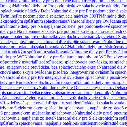
e tlačidlá
Náhradné diely pre Ovládacie tlačidlá
Pre podomietkové spla
y Omega
Náhradné diely pre Pre podomietkové splachovacie nádržky O
 splachovacie nádržky Delta
Náhradné diely pre Pre podomietkové spla
 Twinline
Pre podomietkové splachovacie nádržky 300T
Náhradné diely
lektronickým spúšťaním splachovania
Náhradné diely pre Ovládania s
cm
Náhradné diely pre Na napájanie zo siete, pre podomietkové splacho
diely pre Na napájanie zo siete, pre podomietkové splachovacie nádr
apájanie batériou, pre podomietkové splachovacie nádržky Geberit Sig
matickým spúšťaním splachovania
Pre dvojité splachovanie
Náhradné die
enstvo pre ovládania splachovania WC
Náhradné diely pre Príslušenstv
 elektronickým spúšťaním splachovania
Náhradné diely pre Pre ovláda
oduly pre WC
Náhradné diely pre Sanitárne moduly pre WC
Pre záves
vo
Spotrebný materiál
Pisoáre
Pisoáre, splachovacia prevádzka, so splac
áre, splachovacia prevádzka, bez splachovacieho okraja
Náhradné diely 
chové alebo skryté ovládanie pisoára
S integrovaným ovládaním splach
ov
Náhradné diely pre Pre integrované ovládanie splachovania pisoárov
P
iely pre Rimless
So splachovacím okrajom
Náhradné diely pre So spla
eliace steny pisoárov
Náhradné diely pre Deliace steny pisoárov
Deliac
 pisoárov zo skla
Deliace steny pisoárov zo sanitárnej keramiky
Náhradné
v
Zápachové uzávierky a ich príslušenstvo
Splachovacie rúrky, splachov
ly
Rozdeľovač splachovania
Prípojky zariadení
Ovládania splachovania 
ely pre S elektronickým spúšťaním splachovania, napájanie zo siete
S e
u
S pneumatickým spúšťaním splachovania
Náhradné diely pre S pneum
achovania, napájanie zo siete
Náhradné diely pre S elektronickým spúš
spúšťaním splachovania, napájanie batériou
Príslušenstvo
Náhradné diely