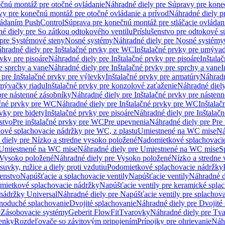
čnú montáž pre otočné ovládanie
Náhradné diely pre Súpravy pre kone
vy pre konečnú montáž pre otočné ovládanie a prívod
Náhradné diely p
vládaním PushControl
Súprava pre konečnú montáž pre stláčacie ovládan
é diely pre So zátkou odtokového ventilu
Príslušenstvo pre odtokové s
pre Systémové steny
Nosné systémy
Náhradné diely pre Nosné systémy
hradné diely pre Inštalačné prvky pre WC
Inštalačné prvky pre umývad
rvky pre pisoáre
Náhradné diely pre Inštalačné prvky pre pisoáre
Inštala
e sprchy a vane
Náhradné diely pre Inštalačné prvky pre sprchy a vane
I
 pre Inštalačné prvky pre výlevky
Inštalačné prvky pre armatúry
Náhradn
umývačky riadu
Inštalačné prvky pre konzolové zaťaženie
Náhradné diely
pre nástenné zásobníky
Náhradné diely pre Inštalačné prvky pre násten
ačné prvky pre WC
Náhradné diely pre Inštalačné prvky pre WC
Inštala
vky pre bidety
Inštalačné prvky pre pisoáre
Náhradné diely pre Inštalačn
stvo
Pre inštalačné prvky pre WC
Pre upevnenia
Náhradné diely pre Pre
ové splachovacie nádržky pre WC, z plastu
Umiestnené na WC mise
Ná
diely pre Nízko a stredne vysoko položené
Nadomietkové splachovacie
Umiestnené na WC mise
Náhradné diely pre Umiestnené na WC mise
S
Vysoko položené
Náhradné diely pre Vysoko položené
Nízko a stredne
suvky, ružice a diely proti vzdutiu
Podomietkové splachovacie nádržky
šenstvo
Napúšťacie a splachovacie ventily
Napúšťacie ventily
Náhradné d
omietkové splachovacie nádržky
Napúšťacie ventily pre keramické spla
 nádržky Universal
Náhradné diely pre Napúšťacie ventily pre splachov
dnoduché splachovanie
Dvojité splachovanie
Náhradné diely pre Dvojité
e
Zásobovacie systémy
Geberit FlowFit
Tvarovky
Náhradné diely pre Tv
tenky
Rozdeľovače so závitovým pripojením
Prípojky pre ohrievanie
Náhr