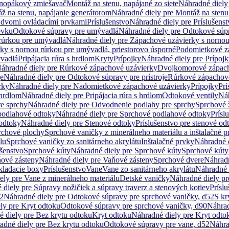
dnopákový zmiešavač
Montáž na stenu, napájané zo siete
Náhradné diely 
ž na stenu, napájanie generátorom
Náhradné diely pre Montáž na stenu
s dvomi ovládacími prvkami
Príslušenstvo
Náhradné diely pre Príslušenst
evku
Odtokové súpravy pre umývadlá
Náhradné diely pre Odtokové súp
rúrkou pre umývadlá
Náhradné diely pre Zápachové uzávierky s norno
ky s nornou rúrkou pre umývadlá, priestorovo úsporné
Podomietkové z
ývadlá
Pripájacia rúra s hrdlom
Kryty
Prípojky
Náhradné diely pre Prípoj
áhradné diely pre Rúrkové zápachové uzávierky
Dvojkomorové zápach
je
Náhradné diely pre Odtokové súpravy pre prístroje
Rúrkové zápachov
rky
Náhradné diely pre Nadomietkové zápachové uzávierky
Prípojky
Prí
 hrdlom
Náhradné diely pre Pripájacia rúra s hrdlom
Odtokové ventily
Náh
e sprchy
Náhradné diely pre Odvodnenie podlahy pre sprchy
Sprchové 
podlahové odtoky
Náhradné diely pre Sprchové podlahové odtoky
Prísl
odtoky
Náhradné diely pre Stenové odtoky
Príslušenstvo pre stenové od
rchové plochy
Sprchové vaničky z minerálneho materiálu a inštalačné 
lu
Sprchové vaničky zo sanitárneho akrylátu
Inštalačné prvky
Náhradné d
ušenstvo
Sprchové kúty
Náhradné diely pre Sprchové kúty
Sprchové kúty
ové zásteny
Náhradné diely pre Vaňové zásteny
Sprchové dvere
Náhradn
ladacie boxy
Príslušenstvo
Vane
Vane zo sanitárneho akrylátu
Náhradné d
ely pre Vane z minerálneho materiálu
Detské vaničky
Náhradné diely pr
diely pre Súpravy nožičiek a súpravy traverz a stenových kotiev
Prísl
52
Náhradné diely pre Odtokové súpravy pre sprchové vaničky, d52
S kr
ly pre Kryt odtoku
Odtokové súpravy pre sprchové vaničky, d90
Náhrad
 diely pre Bez krytu odtoku
Kryt odtoku
Náhradné diely pre Kryt odto
adné diely pre Bez krytu odtoku
Odtokové súpravy pre vane, d52
Náhra