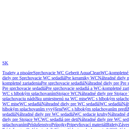
SK
Toalety a pisoáre
Sprchovacie WC Geberit AquaClean
WC-kompletné 
diely pre Sprchovacie WC sedadlá
Pre keramiky WC
Náhradné diely 
kompletné zariadenia
Pre sprchovacie sedadlá
Náhradné diely pre Pre 
Pre sprchovacie sedadlá
Pre sprchovacie sedadlá a WC-kompletné zar
WC s hlbokým splachovaním
Stojace WC
Náhradné diely pre Stojac
splachovaciu nádržku umiestnenú na WC mise
WC s hlbokým splach
WC mise
WC sedadlá
Náhradné diely pre WC sedadlá
WC sedadlá
Náh
hlbokým splachovaním vyvýšené
WC s hlbokým splachovaním predĺ
sedadlá
Náhradné diely pre WC sedadlá
WC sedacie kruhy
Náhradné d
diely pre Stojace WC
WC sedadlá pre deti
Náhradné diely pre WC seda
splachovaním
Príslušenstvo
Prípojky
Pripevňovací materiál
Bidety
Záves