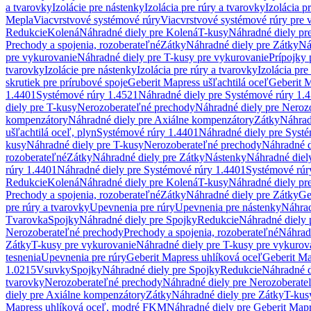
a tvarovky
Izolácie pre nástenky
Izolácia pre rúry a tvarovky
Izolácia p
Mepla
Viacvrstvové systémové rúry
Viacvrstvové systémové rúry pre 
Redukcie
Kolená
Náhradné diely pre Kolená
T-kusy
Náhradné diely pr
Prechody a spojenia, rozoberateľné
Zátky
Náhradné diely pre Zátky
Ná
pre vykurovanie
Náhradné diely pre T-kusy pre vykurovanie
Prípojky 
tvarovky
Izolácie pre nástenky
Izolácia pre rúry a tvarovky
Izolácia pre
skrutiek pre prírubové spoje
Geberit Mapress ušľachtilá oceľ
Geberit M
1.4401
Systémové rúry 1.4521
Náhradné diely pre Systémové rúry 1.
diely pre T-kusy
Nerozoberateľné prechody
Náhradné diely pre Neroz
kompenzátory
Náhradné diely pre Axiálne kompenzátory
Zátky
Náhrad
ušľachtilá oceľ, plyn
Systémové rúry 1.4401
Náhradné diely pre Syst
kusy
Náhradné diely pre T-kusy
Nerozoberateľné prechody
Náhradné d
rozoberateľné
Zátky
Náhradné diely pre Zátky
Nástenky
Náhradné diel
rúry 1.4401
Náhradné diely pre Systémové rúry 1.4401
Systémové rúr
Redukcie
Kolená
Náhradné diely pre Kolená
T-kusy
Náhradné diely pr
Prechody a spojenia, rozoberateľné
Zátky
Náhradné diely pre Zátky
Ge
pre rúry a tvarovky
Upevnenia pre rúry
Upevnenia pre nástenky
Náhrad
Tvarovka
Spojky
Náhradné diely pre Spojky
Redukcie
Náhradné diely 
Nerozoberateľné prechody
Prechody a spojenia, rozoberateľné
Náhradn
Zátky
T-kusy pre vykurovanie
Náhradné diely pre T-kusy pre vykurov
tesnenia
Upevnenia pre rúry
Geberit Mapress uhlíková oceľ
Geberit Ma
1.0215
Vsuvky
Spojky
Náhradné diely pre Spojky
Redukcie
Náhradné d
tvarovky
Nerozoberateľné prechody
Náhradné diely pre Nerozoberate
diely pre Axiálne kompenzátory
Zátky
Náhradné diely pre Zátky
T-kus
Mapress uhlíková oceľ, modré FKM
Náhradné diely pre Geberit Map