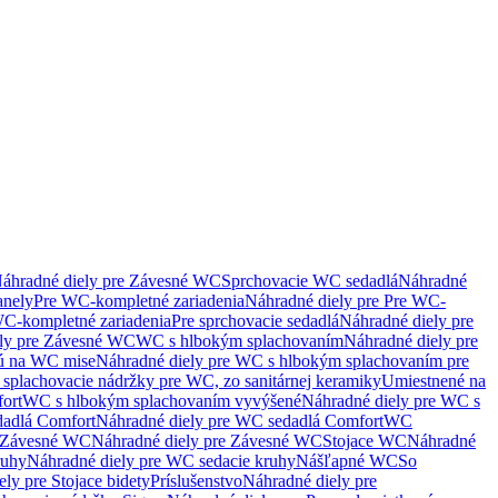
áhradné diely pre Závesné WC
Sprchovacie WC sedadlá
Náhradné
anely
Pre WC-kompletné zariadenia
Náhradné diely pre Pre WC-
C-kompletné zariadenia
Pre sprchovacie sedadlá
Náhradné diely pre
ely pre Závesné WC
WC s hlbokým splachovaním
Náhradné diely pre
nú na WC mise
Náhradné diely pre WC s hlbokým splachovaním pre
splachovacie nádržky pre WC, zo sanitárnej keramiky
Umiestnené na
ort
WC s hlbokým splachovaním vyvýšené
Náhradné diely pre WC s
adlá Comfort
Náhradné diely pre WC sedadlá Comfort
WC
Závesné WC
Náhradné diely pre Závesné WC
Stojace WC
Náhradné
ruhy
Náhradné diely pre WC sedacie kruhy
Nášľapné WC
So
ly pre Stojace bidety
Príslušenstvo
Náhradné diely pre