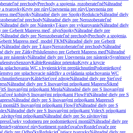
oberateľné prechody
Prechody a spojenia, rozoberateľné
Náhradné
y a tvarovky
Kryty pre rúry
Upevnenia pre rúry
Upevnenia pre
press meď
Spojky
Náhradné diely pre Spojky
Redukcie
Náhradné diely
ozoberateľné prechody
Náhradné diely pre Nerozoberateľné
y
Náhradné diely pre Nástenky
T-kusy pre vykurovanie
Náhradné diely
y pre Geberit Mapress meď, plyn
Spojky
Náhradné diely pre
y
Náhradné diely pre Nerozoberateľné prechody
Prechody a spojenia,
eberit Mapress meď, modré FKM
Náhradné diely pre Geberit
y
Náhradné diely pre T-kusy
Nerozoberateľné prechody
Náhradné
é diely pre Zátky
Príslušenstvo pre Geberit Mapress meď
Náhradné
a pre nástenky
Náhradné diely pre Upevnenia pre nástenky
Systémové
lušenstvo
Senzory
Káble
Regulátor prietoku
Kryty a krycie
nia splachovania WC s hygienickým prepláchnutím
Podomietkové
ušenstvo pre splachovacie nádržky a ovládania splachovania WC
áchnutím
Senzory
Káble
Sieťové zdroje
Náhradné diely pre Sieťové
ress
Náhradné diely pre S lisovanými prípojkami Mapress
Šikmé
it
S lisovanými prípojkami Mepla
Náhradné diely pre S lisovanými
 Guľové kohúty
S lisovanými prípojkami FlowFit
Náhradné diely pre S
apress
Náhradné diely pre S lisovanými prípojkami Mapress
S
ú montáž
S lisovanými prípojkami FlowFit
Náhradné diely pre S
olex
Náhradné diely pre S lisovanými prípojkami Volex
S prípojkami
 závitovými prípojkami
Náhradné diely pre So závitovými
press
Úseky vodomeru pre podomietkovú montáž
Náhradné diely pre
denie
Systémové rúry
Sortiment rozdeľovačov
Rozdeľovače pre
é diely pre Odbočky
Redukcie
Čistiace tvarovky
Náhradné diely pre