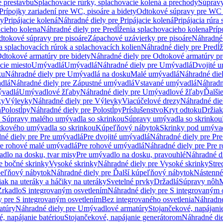
e prestavbu
Splachovacie rúrky, splachovacie kolená a prechody
Súpravy
Prípojky zariadení pre WC, pisoáre a bidety
Odtokové súpravy pre WC 
ky
Pripájacie kolená
Náhradné diely pre Pripájacie kolená
Pripájacia rúra
acieho kolena
Náhradné diely pre Predĺženia splachovacieho kolena
Príp
dtokové súpravy pre pisoáre
Zápachové uzávierky pre pisoáre
Náhradné 
a splachovacích rúrok a splachovacích kolien
Náhradné diely pre Predĺž
dtokové armatúry pre bidety
Náhradné diely pre Odtokové armatúry pr
ie miesto
Umývadlá
Umývadlá
Náhradné diely pre Umývadlá
Dvojité 
ku
Náhradné diely pre Umývadlá na dosku
Malé umývadlá
Náhradné die
dlá
Náhradné diely pre Zápustné umývadlá
Vstavané umývadlá
Náhradn
vadlá
Umývadlové žľaby
Náhradné diely pre Umývadlové žľaby
Ďalši
ky
Výlevky
Náhradné diely pre Výlevky
Viacúčelové drezy
Náhradné die
a
Polostĺpy
Náhradné diely pre Polostĺpy
Príslušenstvo
Kryt odtoku
Držiak
e Súpravy malého umývadla so skrinkou
Súpravy umývadla so skrinkou
tkového umývadla so skrinkou
Kúpeľňový nábytok
Skrinky pod umýva
né diely pre Pre umývadlá
Pre dvojité umývadlá
Náhradné diely pre Pre
re rohové malé umývadlá
Pre rohové umývadlá
Náhradné diely pre Pre 
dlo na dosku, tvar misy
Pre umývadlo na dosku, pravouhlé
Náhradné di
e bočné skrinky
Vysoké skrinky
Náhradné diely pre Vysoké skrinky
Stre
peľňový nábytok
Náhradné diely pre Ďalší kúpeľňový nábytok
Nástenné
ak na uteráky a háčiky na uteráky
Svetelné prvky
Držadlá
Súpravy nôh
M
Zrkadlo
S integrovaným osvetlením
Náhradné diely pre S integrovaným 
y pre S integrovaným osvetlením
Bez integrovaného osvetlenia
Náhradné
atúry
Náhradné diely pre Umývadlové armatúry
Stojančekové, napájanie
, napájanie batériou
Stojančekové, napájanie generátorom
Náhradné die