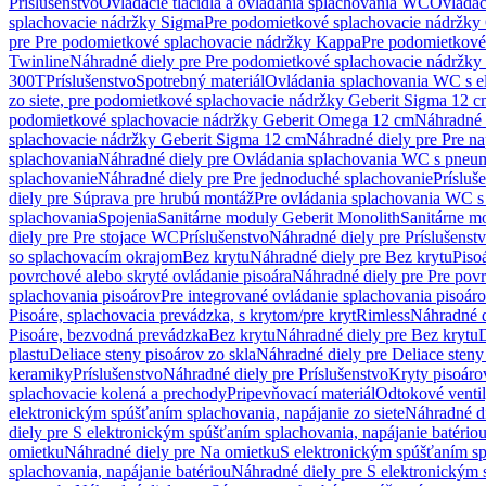
Príslušenstvo
Ovládacie tlačidlá a ovládania splachovania WC
Ovládaci
splachovacie nádržky Sigma
Pre podomietkové splachovacie nádržk
pre Pre podomietkové splachovacie nádržky Kappa
Pre podomietkové
Twinline
Náhradné diely pre Pre podomietkové splachovacie nádržky
300T
Príslušenstvo
Spotrebný materiál
Ovládania splachovania WC s e
zo siete, pre podomietkové splachovacie nádržky Geberit Sigma 12 
podomietkové splachovacie nádržky Geberit Omega 12 cm
Náhradné 
splachovacie nádržky Geberit Sigma 12 cm
Náhradné diely pre Pre n
splachovania
Náhradné diely pre Ovládania splachovania WC s pneu
splachovanie
Náhradné diely pre Pre jednoduché splachovanie
Prísluš
diely pre Súprava pre hrubú montáž
Pre ovládania splachovania WC s
splachovania
Spojenia
Sanitárne moduly Geberit Monolith
Sanitárne m
diely pre Pre stojace WC
Príslušenstvo
Náhradné diely pre Príslušenst
so splachovacím okrajom
Bez krytu
Náhradné diely pre Bez krytu
Piso
povrchové alebo skryté ovládanie pisoára
Náhradné diely pre Pre povr
splachovania pisoárov
Pre integrované ovládanie splachovania pisoár
Pisoáre, splachovacia prevádzka, s krytom/pre kryt
Rimless
Náhradné d
Pisoáre, bezvodná prevádzka
Bez krytu
Náhradné diely pre Bez krytu
D
plastu
Deliace steny pisoárov zo skla
Náhradné diely pre Deliace steny
keramiky
Príslušenstvo
Náhradné diely pre Príslušenstvo
Kryty pisoáro
splachovacie kolená a prechody
Pripevňovací materiál
Odtokové venti
elektronickým spúšťaním splachovania, napájanie zo siete
Náhradné di
diely pre S elektronickým spúšťaním splachovania, napájanie batério
omietku
Náhradné diely pre Na omietku
S elektronickým spúšťaním spl
splachovania, napájanie batériou
Náhradné diely pre S elektronickým 