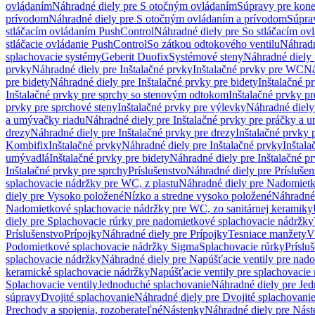
ovládaním
Náhradné diely pre S otočným ovládaním
Súpravy pre kone
prívodom
Náhradné diely pre S otočným ovládaním a prívodom
Súpra
stláčacím ovládaním PushControl
Náhradné diely pre So stláčacím o
stláčacie ovládanie PushControl
So zátkou odtokového ventilu
Náhradn
splachovacie systémy
Geberit Duofix
Systémové steny
Náhradné diely 
prvky
Náhradné diely pre Inštalačné prvky
Inštalačné prvky pre WC
Ná
pre bidety
Náhradné diely pre Inštalačné prvky pre bidety
Inštalačné p
Inštalačné prvky pre sprchy so stenovým odtokom
Inštalačné prvky pr
prvky pre sprchové steny
Inštalačné prvky pre výlevky
Náhradné diely
a umývačky riadu
Náhradné diely pre Inštalačné prvky pre práčky a 
drezy
Náhradné diely pre Inštalačné prvky pre drezy
Inštalačné prvky 
Kombifix
Inštalačné prvky
Náhradné diely pre Inštalačné prvky
Inštal
umývadlá
Inštalačné prvky pre bidety
Náhradné diely pre Inštalačné pr
Inštalačné prvky pre sprchy
Príslušenstvo
Náhradné diely pre Príslušen
splachovacie nádržky pre WC, z plastu
Náhradné diely pre Nadomietk
diely pre Vysoko položené
Nízko a stredne vysoko položené
Náhradné 
Nadomietkové splachovacie nádržky pre WC, zo sanitárnej keramiky
diely pre Splachovacie rúrky pre nadomietkové splachovacie nádržky
Príslušenstvo
Prípojky
Náhradné diely pre Prípojky
Tesniace manžety
V
Podomietkové splachovacie nádržky Sigma
Splachovacie rúrky
Príslu
splachovacie nádržky
Náhradné diely pre Napúšťacie ventily pre nad
keramické splachovacie nádržky
Napúšťacie ventily pre splachovacie
Splachovacie ventily
Jednoduché splachovanie
Náhradné diely pre Je
súpravy
Dvojité splachovanie
Náhradné diely pre Dvojité splachovani
Prechody a spojenia, rozoberateľné
Nástenky
Náhradné diely pre Nás