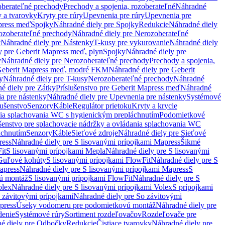
oberateľné prechody
Prechody a spojenia, rozoberateľné
Náhradné
y a tvarovky
Kryty pre rúry
Upevnenia pre rúry
Upevnenia pre
press meď
Spojky
Náhradné diely pre Spojky
Redukcie
Náhradné diely
ozoberateľné prechody
Náhradné diely pre Nerozoberateľné
y
Náhradné diely pre Nástenky
T-kusy pre vykurovanie
Náhradné diely
y pre Geberit Mapress meď, plyn
Spojky
Náhradné diely pre
y
Náhradné diely pre Nerozoberateľné prechody
Prechody a spojenia,
eberit Mapress meď, modré FKM
Náhradné diely pre Geberit
y
Náhradné diely pre T-kusy
Nerozoberateľné prechody
Náhradné
é diely pre Zátky
Príslušenstvo pre Geberit Mapress meď
Náhradné
a pre nástenky
Náhradné diely pre Upevnenia pre nástenky
Systémové
lušenstvo
Senzory
Káble
Regulátor prietoku
Kryty a krycie
nia splachovania WC s hygienickým prepláchnutím
Podomietkové
ušenstvo pre splachovacie nádržky a ovládania splachovania WC
áchnutím
Senzory
Káble
Sieťové zdroje
Náhradné diely pre Sieťové
ress
Náhradné diely pre S lisovanými prípojkami Mapress
Šikmé
it
S lisovanými prípojkami Mepla
Náhradné diely pre S lisovanými
 Guľové kohúty
S lisovanými prípojkami FlowFit
Náhradné diely pre S
apress
Náhradné diely pre S lisovanými prípojkami Mapress
S
ú montáž
S lisovanými prípojkami FlowFit
Náhradné diely pre S
olex
Náhradné diely pre S lisovanými prípojkami Volex
S prípojkami
 závitovými prípojkami
Náhradné diely pre So závitovými
press
Úseky vodomeru pre podomietkovú montáž
Náhradné diely pre
denie
Systémové rúry
Sortiment rozdeľovačov
Rozdeľovače pre
é diely pre Odbočky
Redukcie
Čistiace tvarovky
Náhradné diely pre