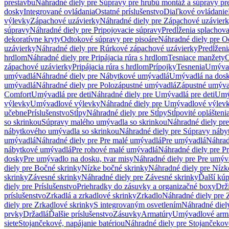
prestavbu
Náhradné diely pre Súpravy pre hrubú montáž a súpravy pr
dosky
Integrované ovládania
Ostatné príslušenstvo
Diaľkové ovládanie
výlevky
Zápachové uzávierky
Náhradné diely pre Zápachové uzávier
súpravy
Náhradné diely pre Pripojovacie súpravy
Predĺženia splachov
dekoratívne kryty
Odtokové súpravy pre pisoáre
Náhradné diely pre O
uzávierky
Náhradné diely pre Rúrkové zápachové uzávierky
Predĺženi
hrdlom
Náhradné diely pre Pripájacia rúra s hrdlom
Tesniace manžety
O
zápachové uzávierky
Pripájacia rúra s hrdlom
Prípojky
Tesnenia
Umývac
umývadlá
Náhradné diely pre Nábytkové umývadlá
Umývadlá na dos
umývadlá
Náhradné diely pre Polozápustné umývadlá
Zápustné umýva
Comfort
Umývadlá pre deti
Náhradné diely pre Umývadlá pre deti
Umý
výlevky
Umývadlové výlevky
Náhradné diely pre Umývadlové výlev
učebne
Príslušenstvo
Stĺpy
Náhradné diely pre Stĺpy
Stĺpovité oplášteni
so skrinkou
Súpravy malého umývadla so skrinkou
Náhradné diely pr
nábytkového umývadla so skrinkou
Náhradné diely pre Súpravy náby
umývadlá
Náhradné diely pre Pre malé umývadlá
Pre umývadlá
Náhrad
nábytkové umývadlá
Pre rohové malé umývadlá
Náhradné diely pre P
dosky
Pre umývadlo na dosku, tvar misy
Náhradné diely pre Pre umýva
diely pre Bočné skrinky
Nízke bočné skrinky
Náhradné diely pre Nízk
skrinky
Závesné skrinky
Náhradné diely pre Závesné skrinky
Ďalší kú
diely pre Príslušenstvo
Priehradky do zásuvky a organizačné boxy
Drži
príslušenstvo
Zrkadlá a zrkadlové skrinky
Zrkadlo
Náhradné diely pre 
diely pre Zrkadlové skrinky
S integrovaným osvetlením
Náhradné diel
prvky
Držadlá
Ďalšie príslušenstvo
Zásuvky
Armatúry
Umývadlové arm
siete
Stojančekové, napájanie batériou
Náhradné diely pre Stojančekové