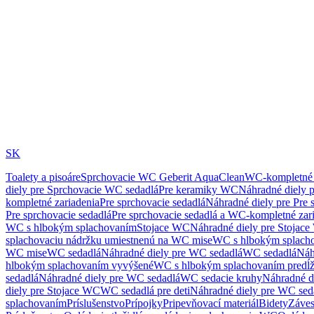
SK
Toalety a pisoáre
Sprchovacie WC Geberit AquaClean
WC-kompletné 
diely pre Sprchovacie WC sedadlá
Pre keramiky WC
Náhradné diely 
kompletné zariadenia
Pre sprchovacie sedadlá
Náhradné diely pre Pre 
Pre sprchovacie sedadlá
Pre sprchovacie sedadlá a WC-kompletné zar
WC s hlbokým splachovaním
Stojace WC
Náhradné diely pre Stojac
splachovaciu nádržku umiestnenú na WC mise
WC s hlbokým splach
WC mise
WC sedadlá
Náhradné diely pre WC sedadlá
WC sedadlá
Náh
hlbokým splachovaním vyvýšené
WC s hlbokým splachovaním predĺ
sedadlá
Náhradné diely pre WC sedadlá
WC sedacie kruhy
Náhradné d
diely pre Stojace WC
WC sedadlá pre deti
Náhradné diely pre WC seda
splachovaním
Príslušenstvo
Prípojky
Pripevňovací materiál
Bidety
Záves