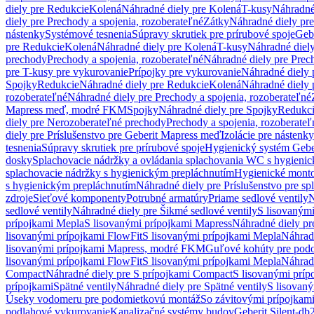
diely pre Redukcie
Kolená
Náhradné diely pre Kolená
T-kusy
Náhradné
diely pre Prechody a spojenia, rozoberateľné
Zátky
Náhradné diely pr
nástenky
Systémové tesnenia
Súpravy skrutiek pre prírubové spoje
Geb
pre Redukcie
Kolená
Náhradné diely pre Kolená
T-kusy
Náhradné diely
prechody
Prechody a spojenia, rozoberateľné
Náhradné diely pre Prech
pre T-kusy pre vykurovanie
Prípojky pre vykurovanie
Náhradné diely 
Spojky
Redukcie
Náhradné diely pre Redukcie
Kolená
Náhradné diely 
rozoberateľné
Náhradné diely pre Prechody a spojenia, rozoberateľné
Mapress meď, modré FKM
Spojky
Náhradné diely pre Spojky
Redukc
diely pre Nerozoberateľné prechody
Prechody a spojenia, rozoberateľ
diely pre Príslušenstvo pre Geberit Mapress meď
Izolácie pre nástenky
tesnenia
Súpravy skrutiek pre prírubové spoje
Hygienický systém Gebe
dosky
Splachovacie nádržky a ovládania splachovania WC s hygieni
splachovacie nádržky s hygienickým prepláchnutím
Hygienické mont
s hygienickým prepláchnutím
Náhradné diely pre Príslušenstvo pre s
zdroje
Sieťové komponenty
Potrubné armatúry
Priame sedlové ventily
N
sedlové ventily
Náhradné diely pre Šikmé sedlové ventily
S lisovanými
prípojkami Mepla
S lisovanými prípojkami Mapress
Náhradné diely pr
lisovanými prípojkami FlowFit
S lisovanými prípojkami Mepla
Náhrad
lisovanými prípojkami Mapress, modré FKM
Guľové kohúty pre pod
lisovanými prípojkami FlowFit
S lisovanými prípojkami Mepla
Náhrad
Compact
Náhradné diely pre S prípojkami Compact
S lisovanými príp
prípojkami
Spätné ventily
Náhradné diely pre Spätné ventily
S lisovan
Úseky vodomeru pre podomietkovú montáž
So závitovými prípojkam
podlahové vykurovanie
Kanalizačné systémy budov
Geberit Silent-db