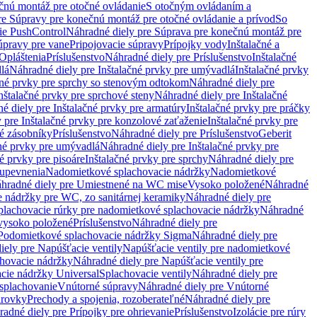
čnú montáž pre otočné ovládanie
S otočným ovládaním a
re Súpravy pre konečnú montáž pre otočné ovládanie a prívod
So
ie PushControl
Náhradné diely pre Súprava pre konečnú montáž pre
úpravy pre vane
Pripojovacie súpravy
Prípojky vody
Inštalačné a
Opláštenia
Príslušenstvo
Náhradné diely pre Príslušenstvo
Inštalačné
lá
Náhradné diely pre Inštalačné prvky pre umývadlá
Inštalačné prvky
čné prvky pre sprchy so stenovým odtokom
Náhradné diely pre
nštalačné prvky pre sprchové steny
Náhradné diely pre Inštalačné
é diely pre Inštalačné prvky pre armatúry
Inštalačné prvky pre práčky
 pre Inštalačné prvky pre konzolové zaťaženie
Inštalačné prvky pre
né zásobníky
Príslušenstvo
Náhradné diely pre Príslušenstvo
Geberit
čné prvky pre umývadlá
Náhradné diely pre Inštalačné prvky pre
é prvky pre pisoáre
Inštalačné prvky pre sprchy
Náhradné diely pre
 upevnenia
Nadomietkové splachovacie nádržky
Nadomietkové
hradné diely pre Umiestnené na WC mise
Vysoko položené
Náhradné
 nádržky pre WC, zo sanitárnej keramiky
Náhradné diely pre
plachovacie rúrky pre nadomietkové splachovacie nádržky
Náhradné
 vysoko položené
Príslušenstvo
Náhradné diely pre
Podomietkové splachovacie nádržky Sigma
Náhradné diely pre
iely pre Napúšťacie ventily
Napúšťacie ventily pre nadomietkové
chovacie nádržky
Náhradné diely pre Napúšťacie ventily pre
acie nádržky Universal
Splachovacie ventily
Náhradné diely pre
 splachovanie
Vnútorné súpravy
Náhradné diely pre Vnútorné
arovky
Prechody a spojenia, rozoberateľné
Náhradné diely pre
adné diely pre Prípojky pre ohrievanie
Príslušenstvo
Izolácie pre rúry