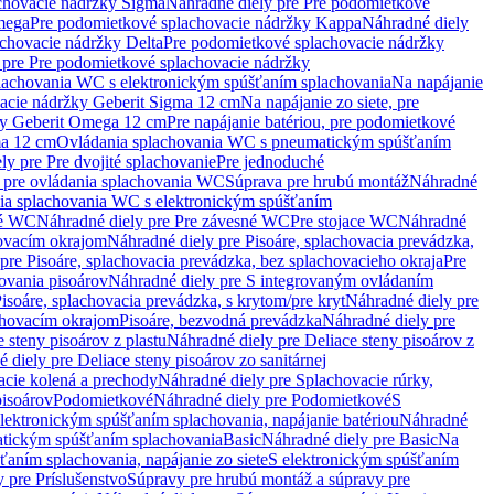
chovacie nádržky Sigma
Náhradné diely pre Pre podomietkové
mega
Pre podomietkové splachovacie nádržky Kappa
Náhradné diely
chovacie nádržky Delta
Pre podomietkové splachovacie nádržky
 pre Pre podomietkové splachovacie nádržky
plachovania WC s elektronickým spúšťaním splachovania
Na napájanie
vacie nádržky Geberit Sigma 12 cm
Na napájanie zo siete, pre
žky Geberit Omega 12 cm
Pre napájanie batériou, pre podomietkové
ma 12 cm
Ovládania splachovania WC s pneumatickým spúšťaním
ly pre Pre dvojité splachovanie
Pre jednoduché
o pre ovládania splachovania WC
Súprava pre hrubú montáž
Náhradné
nia splachovania WC s elektronickým spúšťaním
né WC
Náhradné diely pre Pre závesné WC
Pre stojace WC
Náhradné
hovacím okrajom
Náhradné diely pre Pisoáre, splachovacia prevádzka,
pre Pisoáre, splachovacia prevádzka, bez splachovacieho okraja
Pre
ovania pisoárov
Náhradné diely pre S integrovaným ovládaním
isoáre, splachovacia prevádzka, s krytom/pre kryt
Náhradné diely pre
chovacím okrajom
Pisoáre, bezvodná prevádzka
Náhradné diely pre
e steny pisoárov z plastu
Náhradné diely pre Deliace steny pisoárov z
 diely pre Deliace steny pisoárov zo sanitárnej
acie kolená a prechody
Náhradné diely pre Splachovacie rúrky,
pisoárov
Podomietkové
Náhradné diely pre Podomietkové
S
lektronickým spúšťaním splachovania, napájanie batériou
Náhradné
atickým spúšťaním splachovania
Basic
Náhradné diely pre Basic
Na
ťaním splachovania, napájanie zo siete
S elektronickým spúšťaním
 pre Príslušenstvo
Súpravy pre hrubú montáž a súpravy pre