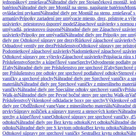
jednopákový zmiešavač
Náhradné diely pre Stojančeková montáž, je
batériou
Náhradné diely pre Montáž na stenu, napájanie batériou
Montá
ovládacími prvkami
Náhradné diely pre Montáž na stenu, zmiešavač 
armatúry
Prípojky zariadení pre umývacie miesto, drez, prístroje a výl
uzávierky, priestorovo úsporný model
Zápachové uzávierky s nornou 
umývadlá, priestorovo úsporné
Náhradné diely pre Zápachové uzávier
uzávierky
Prípojky pre umývadlá
Náhradné diely pre Prípojky pre um
diely pre Odtokové súpravy pre drezy
Rúrkové zápachové uzávierky
N
Odpadové ventily pre drez
Príslušenstvo
Odtokové súpravy pre prístro
Podomietkové zápachové uzávierky
Nadomietkové zápachové uzávie
Odtokové súpravy pre výlevky
Zápachové uzávierky
Pripájacia rúra s
Príslušenstvo
Sprchy a kúpeľňové vane
Sprchy
Odvodnenie podlahy pr
žľaby
Náhradné diely pre Príslušenstvo pre sprchové žľaby
Sprchové 
pre Príslušenstvo pre odtoky pre sprchové podlahové odtoky
Stenové 
vaničky a sprchové plochy
Náhradné diely pre Sprchové vaničky a sp
materiálu
Náhradné diely pre Sprchové vaničky z minerálneho materiá
vaničky
Náhradné diely pre Špeciálne odtoky sprchovej vaničky
Prísl
Walk-in
Náhradné diely pre Pevné bočné steny pre sprchu Walk-in
Vaň
Príslušenstvo
Výklenkové odkladacie boxy pre sprchy
Výklenkové odk
diely pre Obdĺžnikové vane
Vane z minerálneho materiálu
Náhradné di
prvky
Súpravy nožičiek a súpravy traverz a stenových kotiev
Náhradné 
sprchy a kúpeľňové vane
Odtokové súpravy pre sprchové vaničky, d
odtoku
Náhradné diely pre Bez krytu odtoku
Kryt odtoku
Náhradné die
odtoku
Náhradné diely pre S krytom odtoku
Bez krytu odtoku
Náhradné
Odtokové súpravy pre sprchové vaničky Sestra
Bez krytu odtoku
Náhr