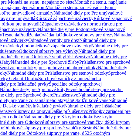
pre Montáž na stenu, napájané zo siete
Montáž na stenu, napájanie
, napájanie generátorom
Montáž na stenu, zmiešavač s dvomi
vo
Pre umývadlové armatúry
Náhradné diely pre Pre umývadlové
ravy pre umývadlá
Rúrkové zápachové uzávierky
Rúrkové zápachové
u rúrkou pre umývadlá
Zápachové uzávierky s nornou rúrkou pre
ápachové uzávierky
Náhradné diely pre Podomietkové zápachové
ky
Tesnenia
Predĺženia
Ovládania
Odtokové súpravy pre drezy
Náhradné
ové uzávierky
Odpadové ventily pre drez
Náhradné diely pre
é uzávierky
Podomietkové zápachové uzávierky
Náhradné diely pre
slušenstvo
Odtokové súpravy pre výlevky
Náhradné diely pre
radné diely pre Odtokové ventily
Príslušenstvo
Náhradné diely pre
žľaby
Náhradné diely pre Sprchové žľaby
Príslušenstvo pre sprchové
ušenstvo pre odtoky pre sprchové podlahové odtoky
Náhradné diely
toky
Náhradné diely pre Príslušenstvo pre stenové odtoky
Sprchové
prvky Geberit Duofix
Sprchové vaničky z minerálneho
iely pre Inštalačné prvky
Špeciálne odtoky sprchovej
Náhradné diely pre Sprchové kúty
Pevné bočné steny pre sprchu
é diely pre Sprchové dvere
Príslušenstvo
Náhradné diely pre
iely pre Vane zo sanitárneho akrylátu
Obdĺžnikové vane
Náhradné
e Detské vaničky
Inštalačné prvky
Náhradné diely pre Inštalačné
ušenstvo
Súpravy na opravu
Ďalšie príslušenstvo
Prípojky zariadení pre
ytom odtoku
Náhradné diely pre S krytom odtoku
Bez krytu
né diely pre Odtokové súpravy pre sprchové vaničky, d90
S krytom
ku
Odtokové súpravy pre sprchové vaničky Sestra
Náhradné diely pre
dné diely pre Odtokové súpravy pre vane, d52
S otočným