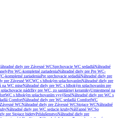
áhradné diely pre Závesné WC
Sprchovacie WC sedadlá
Náhradné
anely
Pre WC-kompletné zariadenia
Náhradné diely pre Pre WC-
C-kompletné zariadenia
Pre sprchovacie sedadlá
Náhradné diely pre
ely pre Závesné WC
WC s hlbokým splachovaním
Náhradné diely pre
nú na WC mise
Náhradné diely pre WC s hlbokým splachovaním pre
splachovacie nádržky pre WC, zo sanitárnej keramiky
Umiestnené na
ort
WC s hlbokým splachovaním vyvýšené
Náhradné diely pre WC s
adlá Comfort
Náhradné diely pre WC sedadlá Comfort
WC
Závesné WC
Náhradné diely pre Závesné WC
Stojace WC
Náhradné
ruhy
Náhradné diely pre WC sedacie kruhy
Nášľapné WC
So
ly pre Stojace bidety
Príslušenstvo
Náhradné diely pre