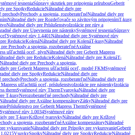
stémové tesnenia
Súpravy skrutiek pre pripojenia prírubou
Geberit
ely pre Spojky
Redukcie
Náhradné diely pre
é prechody
Prechody a spojenia, rozoberateľné
Náhradné diely pre
ením
Náhradné diely pre Rozdeľovače so závitovým pripojením
T-kusy
stvo
Náhradné diely pre Príslušenstvo
Izolácie pre rúry a
radné diely pre Upevnenia pre nástenky
Systémové tesnenia
Súpravy
oceľ
Systémové rúry 1.4401
Náhradné diely pre Systémové rúry
 pre Redukcie
Kolená
Náhradné diely pre Kolená
T-kusy
Náhradné
 pre Prechody a spojenia, rozoberateľné
Axiálne
ss ušľachtilá oceľ, plyn
Náhradné diely pre Geberit Mapress
áhradné diely pre Redukcie
Kolená
Náhradné diely pre Kolená
T-
Náhradné diely pre Prechody a spojenia,
diely pre Geberit Mapress ušľachtilá oceľ, modré FKM
Systémové
adné diely pre Spojky
Redukcie
Náhradné diely pre
é prechody
Prechody a spojenia, rozoberateľné
Náhradné diely pre
 Mapress ušľachtilá oceľ, príslušenstvo
Izolácie pre nástenky
Izolácia
ess therm
Systémové rúry Therm
Tvarovka
Náhradné diely pre
pre T-kusy
Nerozoberateľné prechody
Náhradné diely pre
Náhradné diely pre Axiálne kompenzátory
Zátky
Náhradné diely pre
anie
Príslušenstvo pre Geberit Mapress Therm
Systémové
Systémové rúry 1.0034
Systémové rúry
iely pre T-kusy
Krížové tvarovky
Náhradné diely pre Krížové
echody a spojenia, rozoberateľné
Axiálne kompenzátory
Náhradné
 pre vykurovanie
Náhradné diely pre Prípojky pre vykurovanie
Geberit
 1.0215
Vsuvky
Spojky
Náhradné diely pre Spojky
Redukcie
Náhradné