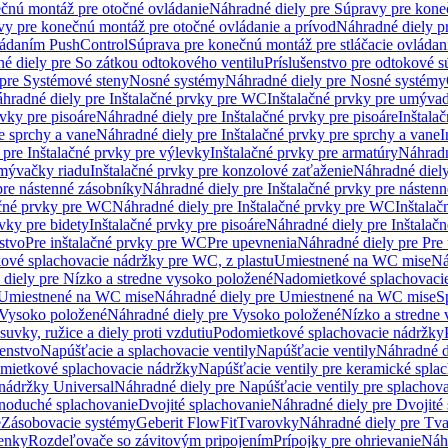
čnú montáž pre otočné ovládanie
Náhradné diely pre Súpravy pre kone
vy pre konečnú montáž pre otočné ovládanie a prívod
Náhradné diely p
vládaním PushControl
Súprava pre konečnú montáž pre stláčacie ovládan
é diely pre So zátkou odtokového ventilu
Príslušenstvo pre odtokové s
pre Systémové steny
Nosné systémy
Náhradné diely pre Nosné systémy
hradné diely pre Inštalačné prvky pre WC
Inštalačné prvky pre umývad
rvky pre pisoáre
Náhradné diely pre Inštalačné prvky pre pisoáre
Inštala
e sprchy a vane
Náhradné diely pre Inštalačné prvky pre sprchy a vane
I
 pre Inštalačné prvky pre výlevky
Inštalačné prvky pre armatúry
Náhradn
umývačky riadu
Inštalačné prvky pre konzolové zaťaženie
Náhradné diely
pre nástenné zásobníky
Náhradné diely pre Inštalačné prvky pre násten
ačné prvky pre WC
Náhradné diely pre Inštalačné prvky pre WC
Inštala
vky pre bidety
Inštalačné prvky pre pisoáre
Náhradné diely pre Inštalačn
stvo
Pre inštalačné prvky pre WC
Pre upevnenia
Náhradné diely pre Pre
ové splachovacie nádržky pre WC, z plastu
Umiestnené na WC mise
Ná
diely pre Nízko a stredne vysoko položené
Nadomietkové splachovacie
Umiestnené na WC mise
Náhradné diely pre Umiestnené na WC mise
S
Vysoko položené
Náhradné diely pre Vysoko položené
Nízko a stredne
suvky, ružice a diely proti vzdutiu
Podomietkové splachovacie nádržky
šenstvo
Napúšťacie a splachovacie ventily
Napúšťacie ventily
Náhradné d
omietkové splachovacie nádržky
Napúšťacie ventily pre keramické spla
 nádržky Universal
Náhradné diely pre Napúšťacie ventily pre splachov
dnoduché splachovanie
Dvojité splachovanie
Náhradné diely pre Dvojité
e
Zásobovacie systémy
Geberit FlowFit
Tvarovky
Náhradné diely pre Tv
tenky
Rozdeľovače so závitovým pripojením
Prípojky pre ohrievanie
Náhr