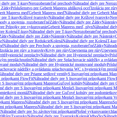
 diely pre T-kusy
Nerozoberateľné prechody
Náhradné diely pre Neroz
e Zátky
Príslušenstvo pre Geberit Mapress uhlíková oceľ
Izolácia pre rúr
erit Mapress meď
Geberit Mapress meď
Náhradné diely pre Geberit Ma
 pre T-kusy
Krížové tvarovky
Náhradné diely pre Krížové tvarovky
Ner
ody a spojenia, rozoberateľné
Zátky
Náhradné diely pre Zátky
Nástenk
pre Prípojky pre vykurovanie
Geberit Mapress meď, plyn
Náhradné diel
pre Kolená
T-kusy
Náhradné diely pre T-kusy
Nerozoberateľné prechod
Zátky
Náhradné diely pre Zátky
Nástenky
Náhradné diely pre Nástenky
G
ie
Náhradné diely pre Redukcie
Kolená
Náhradné diely pre Kolená
T-kus
né
Náhradné diely pre Prechody a spojenia, rozoberateľné
Zátky
Náhradn
Izolácia pre rúry a tvarovky
Kryty pre rúry
Upevnenia pre rúry
Upevneni
rit
Hygienické preplachy
Náhradné diely pre Hygienické preplachy
Prís
ckým prepláchnutím
Náhradné diely pre Splachovacie nádržky a ovláda
ované moduly
Náhradné diely pre Hygienické montované moduly
Prísl
plachovacie nádržky a ovládania splachovania WC s hygienickým prepl
áhradné diely pre Priame sedlové ventily
S lisovanými prípojkami Map
 prípojkami FlowFit
Náhradné diely pre S lisovanými prípojkami FlowF
e S lisovanými prípojkami Mapress
Guľové kohúty
Náhradné diely pre
né diely pre S lisovanými prípojkami Mepla
S lisovanými prípojkami M
omietkovú montáž
Náhradné diely pre Guľové kohúty pre podomietkov
né diely pre S lisovanými prípojkami Mepla
S lisovanými prípojkami V
ojkami Mapress
Náhradné diely pre S lisovanými prípojkami Mapress
So
ými prípojkami Mapress
Náhradné diely pre S lisovanými prípojkami Ma
i
Náhradné diely pre So závitovými prípojkami
Plošné vykurovanie/chla
20
Rúry
Tvarovky
Náhradné diely pre Tvarovky
Kolená
Odbočky
Náhradn