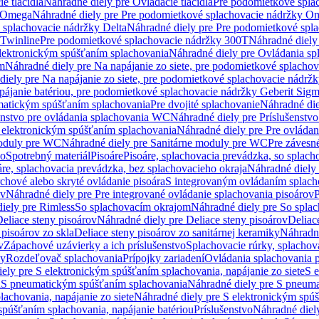
e tlačidlá
Náhradné diely pre Ovládacie tlačidlá
Pre podomietkové spla
y Omega
Náhradné diely pre Pre podomietkové splachovacie nádržky O
 splachovacie nádržky Delta
Náhradné diely pre Pre podomietkové spla
 Twinline
Pre podomietkové splachovacie nádržky 300T
Náhradné diely
lektronickým spúšťaním splachovania
Náhradné diely pre Ovládania s
cm
Náhradné diely pre Na napájanie zo siete, pre podomietkové splacho
diely pre Na napájanie zo siete, pre podomietkové splachovacie nádr
apájanie batériou, pre podomietkové splachovacie nádržky Geberit Sig
matickým spúšťaním splachovania
Pre dvojité splachovanie
Náhradné die
enstvo pre ovládania splachovania WC
Náhradné diely pre Príslušenstv
 elektronickým spúšťaním splachovania
Náhradné diely pre Pre ovláda
oduly pre WC
Náhradné diely pre Sanitárne moduly pre WC
Pre záves
vo
Spotrebný materiál
Pisoáre
Pisoáre, splachovacia prevádzka, so splac
áre, splachovacia prevádzka, bez splachovacieho okraja
Náhradné diely 
chové alebo skryté ovládanie pisoára
S integrovaným ovládaním splach
ov
Náhradné diely pre Pre integrované ovládanie splachovania pisoárov
P
iely pre Rimless
So splachovacím okrajom
Náhradné diely pre So spla
eliace steny pisoárov
Náhradné diely pre Deliace steny pisoárov
Deliac
 pisoárov zo skla
Deliace steny pisoárov zo sanitárnej keramiky
Náhradné
v
Zápachové uzávierky a ich príslušenstvo
Splachovacie rúrky, splachov
ly
Rozdeľovač splachovania
Prípojky zariadení
Ovládania splachovania 
ely pre S elektronickým spúšťaním splachovania, napájanie zo siete
S e
u
S pneumatickým spúšťaním splachovania
Náhradné diely pre S pneum
achovania, napájanie zo siete
Náhradné diely pre S elektronickým spúš
spúšťaním splachovania, napájanie batériou
Príslušenstvo
Náhradné diely