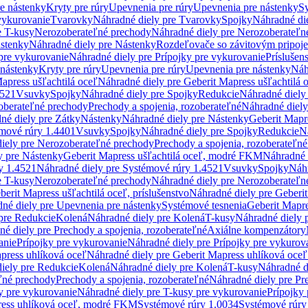
re nástenky
Kryty pre rúry
Upevnenia pre rúry
Upevnenia pre nástenky
Sy
vykurovanie
Tvarovky
Náhradné diely pre Tvarovky
Spojky
Náhradné di
e T-kusy
Nerozoberateľné prechody
Náhradné diely pre Nerozoberateľn
stenky
Náhradné diely pre Nástenky
Rozdeľovače so závitovým pripoj
pre vykurovanie
Náhradné diely pre Prípojky pre vykurovanie
Príslušen
 nástenky
Kryty pre rúry
Upevnenia pre rúry
Upevnenia pre nástenky
Náh
apress ušľachtilá oceľ
Náhradné diely pre Geberit Mapress ušľachtilá 
4521
Vsuvky
Spojky
Náhradné diely pre Spojky
Redukcie
Náhradné diely
oberateľné prechody
Prechody a spojenia, rozoberateľné
Náhradné diely
né diely pre Zátky
Nástenky
Náhradné diely pre Nástenky
Geberit Mapre
émové rúry 1.4401
Vsuvky
Spojky
Náhradné diely pre Spojky
Redukcie
N
iely pre Nerozoberateľné prechody
Prechody a spojenia, rozoberateľné
y pre Nástenky
Geberit Mapress ušľachtilá oceľ, modré FKM
Náhradné 
y 1.4521
Náhradné diely pre Systémové rúry 1.4521
Vsuvky
Spojky
Náhr
e T-kusy
Nerozoberateľné prechody
Náhradné diely pre Nerozoberateľn
berit Mapress ušľachtilá oceľ, príslušenstvo
Náhradné diely pre Geberit
né diely pre Upevnenia pre nástenky
Systémové tesnenia
Geberit Mapr
pre Redukcie
Kolená
Náhradné diely pre Kolená
T-kusy
Náhradné diely 
é diely pre Prechody a spojenia, rozoberateľné
Axiálne kompenzátory
anie
Prípojky pre vykurovanie
Náhradné diely pre Prípojky pre vykurov
press uhlíková oceľ
Náhradné diely pre Geberit Mapress uhlíková oceľ
iely pre Redukcie
Kolená
Náhradné diely pre Kolená
T-kusy
Náhradné d
ľné prechody
Prechody a spojenia, rozoberateľné
Náhradné diely pre Pr
y pre vykurovanie
Náhradné diely pre T-kusy pre vykurovanie
Prípojky
ress uhlíková oceľ, modré FKM
Systémové rúry 1.0034
Systémové rúry