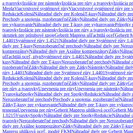
a tvarovky
Izolácie pre nástenky
Izolácia pre rúry a tvarovky
Izolácia p
Mepla
Viacvrstvové systémové rúry
Viacvrstvové systémové rúry pre 
Redukcie
Kolená
Náhradné diely pre Kolená
T-kusy
Náhradné diely pr
Prechody a spojenia, rozoberateľné
Zátky
Náhradné diely pre Zátky
Ná
pre vykurovanie
Náhradné diely pre T-kusy pre vykurovanie
Prípojky 
tvarovky
Izolácie pre nástenky
Izolácia pre rúry a tvarovky
Izolácia pre
skrutiek pre prírubové spoje
Geberit Mapress ušľachtilá oceľ
Geberit M
1.4401
Systémové rúry 1.4521
Náhradné diely pre Systémové rúry 1.
diely pre T-kusy
Nerozoberateľné prechody
Náhradné diely pre Neroz
kompenzátory
Náhradné diely pre Axiálne kompenzátory
Zátky
Náhrad
ušľachtilá oceľ, plyn
Systémové rúry 1.4401
Náhradné diely pre Syst
kusy
Náhradné diely pre T-kusy
Nerozoberateľné prechody
Náhradné d
rozoberateľné
Zátky
Náhradné diely pre Zátky
Nástenky
Náhradné diel
rúry 1.4401
Náhradné diely pre Systémové rúry 1.4401
Systémové rúr
Redukcie
Kolená
Náhradné diely pre Kolená
T-kusy
Náhradné diely pr
Prechody a spojenia, rozoberateľné
Zátky
Náhradné diely pre Zátky
Ge
pre rúry a tvarovky
Upevnenia pre rúry
Upevnenia pre nástenky
Náhrad
Tvarovka
Spojky
Náhradné diely pre Spojky
Redukcie
Náhradné diely 
Nerozoberateľné prechody
Prechody a spojenia, rozoberateľné
Náhradn
Zátky
T-kusy pre vykurovanie
Náhradné diely pre T-kusy pre vykurov
tesnenia
Upevnenia pre rúry
Geberit Mapress uhlíková oceľ
Geberit Ma
1.0215
Vsuvky
Spojky
Náhradné diely pre Spojky
Redukcie
Náhradné d
tvarovky
Nerozoberateľné prechody
Náhradné diely pre Nerozoberate
diely pre Axiálne kompenzátory
Zátky
Náhradné diely pre Zátky
T-kus
Mapress uhlíková oceľ, modré FKM
Náhradné diely pre Geberit Map