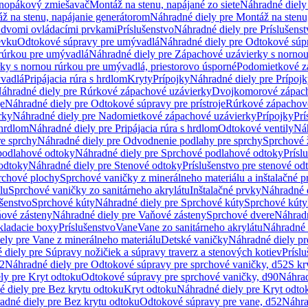
dnopákový zmiešavač
Montáž na stenu, napájané zo siete
Náhradné diely 
ž na stenu, napájanie generátorom
Náhradné diely pre Montáž na stenu
s dvomi ovládacími prvkami
Príslušenstvo
Náhradné diely pre Príslušenst
evku
Odtokové súpravy pre umývadlá
Náhradné diely pre Odtokové súp
rúrkou pre umývadlá
Náhradné diely pre Zápachové uzávierky s norno
ky s nornou rúrkou pre umývadlá, priestorovo úsporné
Podomietkové z
ývadlá
Pripájacia rúra s hrdlom
Kryty
Prípojky
Náhradné diely pre Prípoj
áhradné diely pre Rúrkové zápachové uzávierky
Dvojkomorové zápach
je
Náhradné diely pre Odtokové súpravy pre prístroje
Rúrkové zápachov
rky
Náhradné diely pre Nadomietkové zápachové uzávierky
Prípojky
Prí
 hrdlom
Náhradné diely pre Pripájacia rúra s hrdlom
Odtokové ventily
Náh
e sprchy
Náhradné diely pre Odvodnenie podlahy pre sprchy
Sprchové 
podlahové odtoky
Náhradné diely pre Sprchové podlahové odtoky
Prísl
odtoky
Náhradné diely pre Stenové odtoky
Príslušenstvo pre stenové od
rchové plochy
Sprchové vaničky z minerálneho materiálu a inštalačné 
lu
Sprchové vaničky zo sanitárneho akrylátu
Inštalačné prvky
Náhradné d
ušenstvo
Sprchové kúty
Náhradné diely pre Sprchové kúty
Sprchové kúty
ové zásteny
Náhradné diely pre Vaňové zásteny
Sprchové dvere
Náhradn
ladacie boxy
Príslušenstvo
Vane
Vane zo sanitárneho akrylátu
Náhradné d
ely pre Vane z minerálneho materiálu
Detské vaničky
Náhradné diely pr
diely pre Súpravy nožičiek a súpravy traverz a stenových kotiev
Prísl
52
Náhradné diely pre Odtokové súpravy pre sprchové vaničky, d52
S kr
ly pre Kryt odtoku
Odtokové súpravy pre sprchové vaničky, d90
Náhrad
 diely pre Bez krytu odtoku
Kryt odtoku
Náhradné diely pre Kryt odto
adné diely pre Bez krytu odtoku
Odtokové súpravy pre vane, d52
Náhra