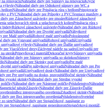
 na renováciu
Náhradné diely pre Súpravy na renováciu
Krycie
a výlevky
Náhradné diely pre Odtokové súpravy pre WC a
 s hrdlom
Náhradné diely pre Pripájacia rúra s hrdlom
Pripojovacie
ojky z PVC
Náhradné diely pre Prípojky z PVC
Tesniace manžety a
diely pre Zápachové uzávierky pre pisoáre
Rúrkové zápachové
enia splachovacích rúrok a splachovacích kolien
Pripájacia rúra s
e bidety
Rúrkové zápachové uzávierky
Náhradné diely pre Rúrkové
umývadlá
Náhradné diely pre Dvojité umývadlá
Nábytkové
ly pre Malé umývadlá
Rohové malé umývadlo
Polozápustné
é diely pre Vstavané umývadlá
Rohové umývadlá
Umývadlá
e umývadlové výlevky
Náhradné diely pre Ďalšie umývadlové
ly pre Viacúčelové drezy
Záchytné nádrže na sadru
Umývadlá pre
 na uterák
Pripevňovací materiál
Dekoračné kryty
Súpravy umývadla
Náhradné diely pre Súpravy umývadla so skrinkou
Súpravy
dlo
Náhradné diely pre Skrinky pod umývadlo
Pre malé
 dvojité umývadlá
Pre nábytkové umývadlá
Náhradné diely pre Pre
rohové umývadlá
Umývadlové dosky
Náhradné diely pre Umývadlové
ely pre Pre umývadlo na dosku, pravouhlé
Bočné skrinky
Náhradné
dne vysoké skrinky
Náhradné diely pre Stredne vysoké
 poličky
Náhradné diely pre Nástenné poličky
Príslušenstvo
Náhradné
agnetické tabule
Zásuvky
Náhradné diely pre Zásuvky
Ďalšie
osvetlením
Bez integrovaného osvetlenia
Zrkadlové skrinky
Náhradné
 diely pre Bez integrovaného osvetlenia
Príslušenstvo
Svetelné
 zo siete
Náhradné diely pre Stojančekové, napájanie zo
ly pre Stojančekové, napájanie generátorom
Stojančeková montáž,