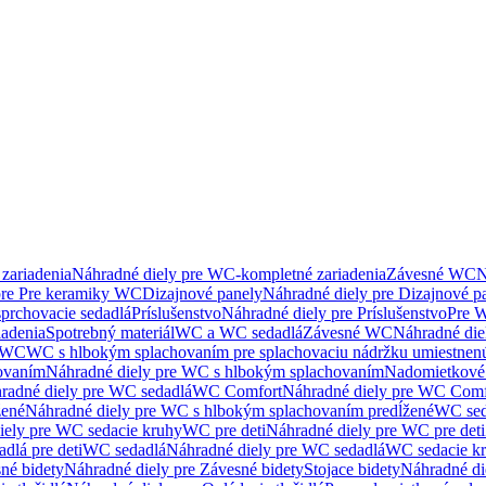
zariadenia
Náhradné diely pre WC-kompletné zariadenia
Závesné WC
N
pre Pre keramiky WC
Dizajnové panely
Náhradné diely pre Dizajnové p
sprchovacie sedadlá
Príslušenstvo
Náhradné diely pre Príslušenstvo
Pre W
iadenia
Spotrebný materiál
WC a WC sedadlá
Závesné WC
Náhradné di
e WC
WC s hlbokým splachovaním pre splachovaciu nádržku umiestne
ovaním
Náhradné diely pre WC s hlbokým splachovaním
Nadomietkové 
radné diely pre WC sedadlá
WC Comfort
Náhradné diely pre WC Comf
žené
Náhradné diely pre WC s hlbokým splachovaním predĺžené
WC sed
iely pre WC sedacie kruhy
WC pre deti
Náhradné diely pre WC pre deti
dlá pre deti
WC sedadlá
Náhradné diely pre WC sedadlá
WC sedacie k
né bidety
Náhradné diely pre Závesné bidety
Stojace bidety
Náhradné die