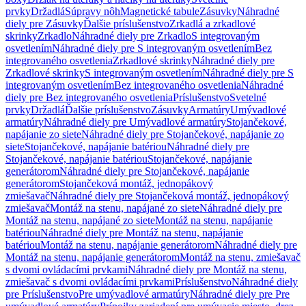
prvky
Držadlá
Súpravy nôh
Magnetické tabule
Zásuvky
Náhradné
diely pre Zásuvky
Ďalšie príslušenstvo
Zrkadlá a zrkadlové
skrinky
Zrkadlo
Náhradné diely pre Zrkadlo
S integrovaným
osvetlením
Náhradné diely pre S integrovaným osvetlením
Bez
integrovaného osvetlenia
Zrkadlové skrinky
Náhradné diely pre
Zrkadlové skrinky
S integrovaným osvetlením
Náhradné diely pre S
integrovaným osvetlením
Bez integrovaného osvetlenia
Náhradné
diely pre Bez integrovaného osvetlenia
Príslušenstvo
Svetelné
prvky
Držadlá
Ďalšie príslušenstvo
Zásuvky
Armatúry
Umývadlové
armatúry
Náhradné diely pre Umývadlové armatúry
Stojančekové,
napájanie zo siete
Náhradné diely pre Stojančekové, napájanie zo
siete
Stojančekové, napájanie batériou
Náhradné diely pre
Stojančekové, napájanie batériou
Stojančekové, napájanie
generátorom
Náhradné diely pre Stojančekové, napájanie
generátorom
Stojančeková montáž, jednopákový
zmiešavač
Náhradné diely pre Stojančeková montáž, jednopákový
zmiešavač
Montáž na stenu, napájané zo siete
Náhradné diely pre
Montáž na stenu, napájané zo siete
Montáž na stenu, napájanie
batériou
Náhradné diely pre Montáž na stenu, napájanie
batériou
Montáž na stenu, napájanie generátorom
Náhradné diely pre
Montáž na stenu, napájanie generátorom
Montáž na stenu, zmiešavač
s dvomi ovládacími prvkami
Náhradné diely pre Montáž na stenu,
zmiešavač s dvomi ovládacími prvkami
Príslušenstvo
Náhradné diely
pre Príslušenstvo
Pre umývadlové armatúry
Náhradné diely pre Pre