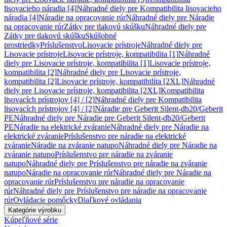
lisovacieho náradia [4]
Náhradné diely pre Kompatibilita lisovacieho
náradia [4]
Náradie na opracovanie rúr
Náhradné diely pre Náradie
na opracovanie rúr
Zátky pre tlakovú skúšku
Náhradné diely pre
Zátky pre tlakovú skúšku
Skúšobné
prostriedky
Príslušenstvo
Lisovacie prístroje
Náhradné diely pre
Lisovacie prístroje
Lisovacie prístroje, kompatibilita [1]
Náhradné
diely pre Lisovacie prístroje, kompatibilita [1]
Lisovacie prístroje,
kompatibilita [2]
Náhradné diely pre Lisovacie prístroje,
kompatibilita [2]
Lisovacie prístroje, kompatibilita [2XL]
Náhradné
diely pre Lisovacie prístroje, kompatibilita [2XL]
Kompatibilita
lisovacích prístrojov [4] / [2]
Náhradné diely pre Kompatibilita
lisovacích prístrojov [4] / [2]
Náradie pre Geberit Silent-db20/Geberit
PE
Náhradné diely pre Náradie pre Geberit Silent-db20/Geberit
PE
Náradie na elektrické zváranie
Náhradné diely pre Náradie na
elektrické zváranie
Príslušenstvo pre náradie na elektrické
zváranie
Náradie na zváranie natupo
Náhradné diely pre Náradie na
zváranie natupo
Príslušenstvo pre náradie na zváranie
natupo
Náhradné diely pre Príslušenstvo pre náradie na zváranie
natupo
Náradie na opracovanie rúr
Náhradné diely pre Náradie na
opracovanie rúr
Príslušenstvo pre náradie na opracovanie
rúr
Náhradné diely pre Príslušenstvo pre náradie na opracovanie
rúr
Ovládacie pomôcky
Diaľkové ovládania
Kategórie výrobku
Kúpeľňové série