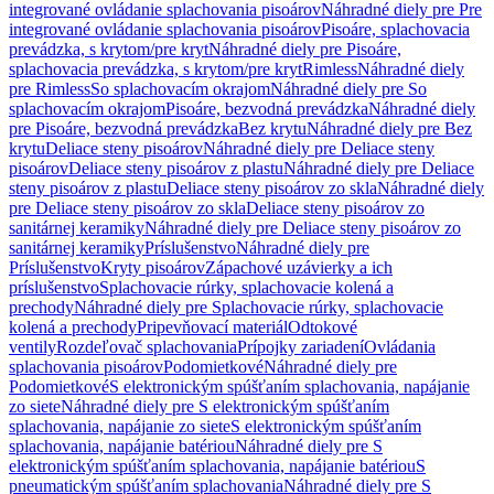
integrované ovládanie splachovania pisoárov
Náhradné diely pre Pre
integrované ovládanie splachovania pisoárov
Pisoáre, splachovacia
prevádzka, s krytom/pre kryt
Náhradné diely pre Pisoáre,
splachovacia prevádzka, s krytom/pre kryt
Rimless
Náhradné diely
pre Rimless
So splachovacím okrajom
Náhradné diely pre So
splachovacím okrajom
Pisoáre, bezvodná prevádzka
Náhradné diely
pre Pisoáre, bezvodná prevádzka
Bez krytu
Náhradné diely pre Bez
krytu
Deliace steny pisoárov
Náhradné diely pre Deliace steny
pisoárov
Deliace steny pisoárov z plastu
Náhradné diely pre Deliace
steny pisoárov z plastu
Deliace steny pisoárov zo skla
Náhradné diely
pre Deliace steny pisoárov zo skla
Deliace steny pisoárov zo
sanitárnej keramiky
Náhradné diely pre Deliace steny pisoárov zo
sanitárnej keramiky
Príslušenstvo
Náhradné diely pre
Príslušenstvo
Kryty pisoárov
Zápachové uzávierky a ich
príslušenstvo
Splachovacie rúrky, splachovacie kolená a
prechody
Náhradné diely pre Splachovacie rúrky, splachovacie
kolená a prechody
Pripevňovací materiál
Odtokové
ventily
Rozdeľovač splachovania
Prípojky zariadení
Ovládania
splachovania pisoárov
Podomietkové
Náhradné diely pre
Podomietkové
S elektronickým spúšťaním splachovania, napájanie
zo siete
Náhradné diely pre S elektronickým spúšťaním
splachovania, napájanie zo siete
S elektronickým spúšťaním
splachovania, napájanie batériou
Náhradné diely pre S
elektronickým spúšťaním splachovania, napájanie batériou
S
pneumatickým spúšťaním splachovania
Náhradné diely pre S