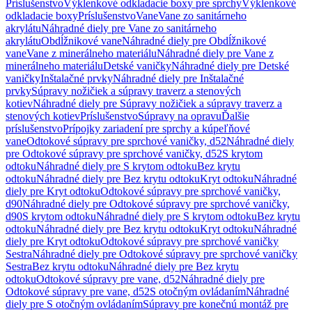
Príslušenstvo
Výklenkové odkladacie boxy pre sprchy
Výklenkové
odkladacie boxy
Príslušenstvo
Vane
Vane zo sanitárneho
akrylátu
Náhradné diely pre Vane zo sanitárneho
akrylátu
Obdĺžnikové vane
Náhradné diely pre Obdĺžnikové
vane
Vane z minerálneho materiálu
Náhradné diely pre Vane z
minerálneho materiálu
Detské vaničky
Náhradné diely pre Detské
vaničky
Inštalačné prvky
Náhradné diely pre Inštalačné
prvky
Súpravy nožičiek a súpravy traverz a stenových
kotiev
Náhradné diely pre Súpravy nožičiek a súpravy traverz a
stenových kotiev
Príslušenstvo
Súpravy na opravu
Ďalšie
príslušenstvo
Prípojky zariadení pre sprchy a kúpeľňové
vane
Odtokové súpravy pre sprchové vaničky, d52
Náhradné diely
pre Odtokové súpravy pre sprchové vaničky, d52
S krytom
odtoku
Náhradné diely pre S krytom odtoku
Bez krytu
odtoku
Náhradné diely pre Bez krytu odtoku
Kryt odtoku
Náhradné
diely pre Kryt odtoku
Odtokové súpravy pre sprchové vaničky,
d90
Náhradné diely pre Odtokové súpravy pre sprchové vaničky,
d90
S krytom odtoku
Náhradné diely pre S krytom odtoku
Bez krytu
odtoku
Náhradné diely pre Bez krytu odtoku
Kryt odtoku
Náhradné
diely pre Kryt odtoku
Odtokové súpravy pre sprchové vaničky
Sestra
Náhradné diely pre Odtokové súpravy pre sprchové vaničky
Sestra
Bez krytu odtoku
Náhradné diely pre Bez krytu
odtoku
Odtokové súpravy pre vane, d52
Náhradné diely pre
Odtokové súpravy pre vane, d52
S otočným ovládaním
Náhradné
diely pre S otočným ovládaním
Súpravy pre konečnú montáž pre