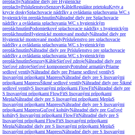
preplachy
Náhradné diely pre Hygienické
preplachy
Príslušenstvo
Senzory
Káble
Regulátor prietoku
Kryty a
krycie dosky
Splachovacie nádržky a ovládania splachovania WC s
hygienickým prepláchnutím
Náhradné diely pre Splachovacie
nádržky a ovládania splachovania WC s hygienickým
prepláchnutím
Podomietkové splachovacie nádržky s hygienickým
prepláchnutím
Hygienické montované moduly
Náhradné diely pre
Hygienické montované moduly
Príslušenstvo pre splachovacie
nádržky a ovládania splachovania WC s hygienickým
prepláchnutím
Náhradné diely pre Príslušenstvo pre splachovacie
nádržky a ovládania splachovania WC s hygienickým
prepláchnutím
Senzory
Káble
Sieťové zdroje
Náhradné diely pre
Sieťové zdroje
Sieťové komponenty
Potrubné armatúry
Priame
sedlové ventily
Náhradné diely pre Priame sedlové ventily
S
lisovanými prípojkami Mapress
Náhradné diely pre S lisovanými
prípojkami Mapress
Šikmé sedlové ventily
Náhradné diely pre Šikmé
sedlové ventily
S lisovanými prípojkami FlowFit
Náhradné diely pre
S lisovanými prípojkami FlowFit
S lisovanými prípojkami
Mepla
Náhradné diely pre S lisovanými prípojkami Mepla
S
lisovanými prípojkami Mapress
Náhradné diely pre S lisovanými
prípojkami Mapress
Guľové kohúty
Náhradné diely pre Guľové
kohúty
S lisovanými prípojkami FlowFit
Náhradné diely pre S
lisovanými prípojkami FlowFit
S lisovanými prípojkami
Mepla
Náhradné diely pre S lisovanými prípojkami Mepla
S
lisovanými prípojkami Mapress
Náhradné diely pre S lisovanými