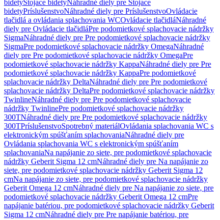
bidety
Stojace bidety
Náhradné diely pre Stojace
bidety
Príslušenstvo
Náhradné diely pre Príslušenstvo
Ovládacie
tlačidlá a ovládania splachovania WC
Ovládacie tlačidlá
Náhradné
diely pre Ovládacie tlačidlá
Pre podomietkové splachovacie nádržky
Sigma
Náhradné diely pre Pre podomietkové splachovacie nádržky
Sigma
Pre podomietkové splachovacie nádržky Omega
Náhradné
diely pre Pre podomietkové splachovacie nádržky Omega
Pre
podomietkové splachovacie nádržky Kappa
Náhradné diely pre Pre
podomietkové splachovacie nádržky Kappa
Pre podomietkové
splachovacie nádržky Delta
Náhradné diely pre Pre podomietkové
splachovacie nádržky Delta
Pre podomietkové splachovacie nádržky
Twinline
Náhradné diely pre Pre podomietkové splachovacie
nádržky Twinline
Pre podomietkové splachovacie nádržky
300T
Náhradné diely pre Pre podomietkové splachovacie nádržky
300T
Príslušenstvo
Spotrebný materiál
Ovládania splachovania WC s
elektronickým spúšťaním splachovania
Náhradné diely pre
Ovládania splachovania WC s elektronickým spúšťaním
splachovania
Na napájanie zo siete, pre podomietkové splachovacie
nádržky Geberit Sigma 12 cm
Náhradné diely pre Na napájanie zo
siete, pre podomietkové splachovacie nádržky Geberit Sigma 12
cm
Na napájanie zo siete, pre podomietkové splachovacie nádržky
Geberit Omega 12 cm
Náhradné diely pre Na napájanie zo siete, pre
podomietkové splachovacie nádržky Geberit Omega 12 cm
Pre
napájanie batériou, pre podomietkové splachovacie nádržky Geberit
Sigma 12 cm
Náhradné diely pre Pre napájanie batériou, pre