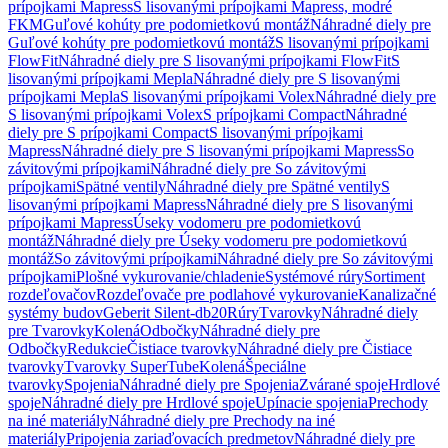
prípojkami Mapress
S lisovanými prípojkami Mapress, modré
FKM
Guľové kohúty pre podomietkovú montáž
Náhradné diely pre
Guľové kohúty pre podomietkovú montáž
S lisovanými prípojkami
FlowFit
Náhradné diely pre S lisovanými prípojkami FlowFit
S
lisovanými prípojkami Mepla
Náhradné diely pre S lisovanými
prípojkami Mepla
S lisovanými prípojkami Volex
Náhradné diely pre
S lisovanými prípojkami Volex
S prípojkami Compact
Náhradné
diely pre S prípojkami Compact
S lisovanými prípojkami
Mapress
Náhradné diely pre S lisovanými prípojkami Mapress
So
závitovými prípojkami
Náhradné diely pre So závitovými
prípojkami
Spätné ventily
Náhradné diely pre Spätné ventily
S
lisovanými prípojkami Mapress
Náhradné diely pre S lisovanými
prípojkami Mapress
Úseky vodomeru pre podomietkovú
montáž
Náhradné diely pre Úseky vodomeru pre podomietkovú
montáž
So závitovými prípojkami
Náhradné diely pre So závitovými
prípojkami
Plošné vykurovanie/chladenie
Systémové rúry
Sortiment
rozdeľovačov
Rozdeľovače pre podlahové vykurovanie
Kanalizačné
systémy budov
Geberit Silent-db20
Rúry
Tvarovky
Náhradné diely
pre Tvarovky
Kolená
Odbočky
Náhradné diely pre
Odbočky
Redukcie
Čistiace tvarovky
Náhradné diely pre Čistiace
tvarovky
Tvarovky SuperTube
Kolená
Špeciálne
tvarovky
Spojenia
Náhradné diely pre Spojenia
Zvárané spoje
Hrdlové
spoje
Náhradné diely pre Hrdlové spoje
Upínacie spojenia
Prechody
na iné materiály
Náhradné diely pre Prechody na iné
materiály
Pripojenia zariaďovacích predmetov
Náhradné diely pre