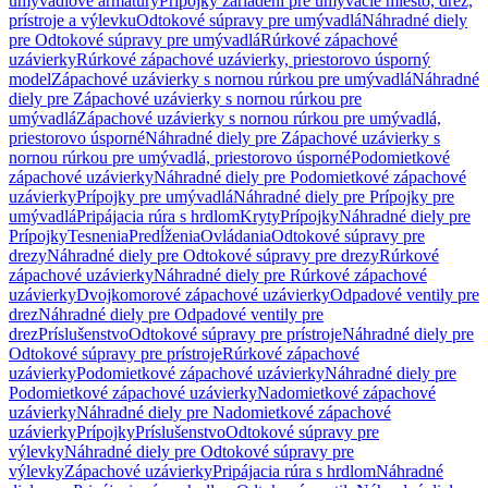
umývadlové armatúry
Prípojky zariadení pre umývacie miesto, drez,
prístroje a výlevku
Odtokové súpravy pre umývadlá
Náhradné diely
pre Odtokové súpravy pre umývadlá
Rúrkové zápachové
uzávierky
Rúrkové zápachové uzávierky, priestorovo úsporný
model
Zápachové uzávierky s nornou rúrkou pre umývadlá
Náhradné
diely pre Zápachové uzávierky s nornou rúrkou pre
umývadlá
Zápachové uzávierky s nornou rúrkou pre umývadlá,
priestorovo úsporné
Náhradné diely pre Zápachové uzávierky s
nornou rúrkou pre umývadlá, priestorovo úsporné
Podomietkové
zápachové uzávierky
Náhradné diely pre Podomietkové zápachové
uzávierky
Prípojky pre umývadlá
Náhradné diely pre Prípojky pre
umývadlá
Pripájacia rúra s hrdlom
Kryty
Prípojky
Náhradné diely pre
Prípojky
Tesnenia
Predĺženia
Ovládania
Odtokové súpravy pre
drezy
Náhradné diely pre Odtokové súpravy pre drezy
Rúrkové
zápachové uzávierky
Náhradné diely pre Rúrkové zápachové
uzávierky
Dvojkomorové zápachové uzávierky
Odpadové ventily pre
drez
Náhradné diely pre Odpadové ventily pre
drez
Príslušenstvo
Odtokové súpravy pre prístroje
Náhradné diely pre
Odtokové súpravy pre prístroje
Rúrkové zápachové
uzávierky
Podomietkové zápachové uzávierky
Náhradné diely pre
Podomietkové zápachové uzávierky
Nadomietkové zápachové
uzávierky
Náhradné diely pre Nadomietkové zápachové
uzávierky
Prípojky
Príslušenstvo
Odtokové súpravy pre
výlevky
Náhradné diely pre Odtokové súpravy pre
výlevky
Zápachové uzávierky
Pripájacia rúra s hrdlom
Náhradné