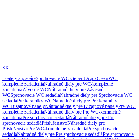
SK
Toalety a pisoáre
Sprchovacie WC Geberit AquaClean
WC-
kompletné zariadenia
Náhradné diely pre WC-kompletné
zariadenia
Závesné WC
Náhradné diely pre Závesné
WC
Sprchovacie WC sedadlá
Náhradné diely pre Sprchovacie WC
sedadlá
Pre keramiky WC
Náhradné diely pre Pre keramiky
WC
Dizajnové panely
Náhradné diely pre Dizajnové panely
Pre WC-
kompletné zariadenia
Náhradné diely pre Pre WC-kompletné
zariadenia
Pre sprchovacie sedadlá
Náhradné diely pre Pre
sprchovacie sedadlá
Príslušenstvo
Náhradné diely pre
Príslušenstvo
Pre WC-kompletné zariadenia
Pre sprchovacie
sedadlá
Náhradné diely pre Pre sprchovacie sedadlá
Pre sprchovacie