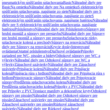
pneumatickým spúšťaním splachovania
Basic
Náhradné diely pre
Basic
Na omietku
Náhradné diely pre Na omietku
S elektronickým
spúšťaním splachovania, napájanie zo siete
Náhradné diely pre S
elektronickým spúšťaním splachovania, napájanie zo siete
S
elektronickým spúšťaním splachovania, napájanie batériou
Náhradné
diely pre S elektronickým spúšťaním splachovania, napájanie
batériou
Príslušenstvo
Náhradné diely pre Príslušenstvo
Súpravy pre
hrubú montáž a súpravy pre prestavbu
Náhradné diely pre Súpravy
pre hrubú montáž a súpravy pre prestavbu
Splachovacie rúrky,
splachovacie kolená a prechody
Súpravy na renováciu
Náhradné
diely pre Súpravy na renováciu
Krycie dosky
Integrované
ovládania
Ostatné príslušenstvo
Diaľkové ovládanie
Prípojky
zariadení pre WC, pisoáre a bidety
Odtokové súpravy pre WC a
výlevky
Náhradné diely pre Odtokové súpravy pre WC a
výlevky
Zápachové uzávierky
Náhradné diely pre Zápachové
uzávierky
Pripájacie kolená
Náhradné diely pre Pripájacie
kolená
Pripájacia rúra s hrdlom
Náhradné diely pre Pripájacia rúra s
hrdlom
Pripojovacie súpravy
Náhradné diely pre Pripojovacie
súpravy
Predĺženia splachovacieho kolena
Náhradné diely pre
Predĺženia splachovacieho kolena
Prípojky z PVC
Náhradné diely
pre Prípojky z PVC
Tesniace manžety a dekoratívne kryty
Odtokové
súpravy pre pisoáre
Náhradné diely pre Odtokové súpravy pre
pisoáre
Zápachové uzávierky pre pisoáre
Náhradné diely pre
Zápachové uzávierky pre pisoáre
Rúrkové zápachové
uzávierky
Náhradné diely pre Rúrkové zápachové