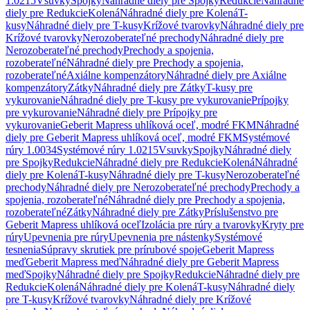
1.0215
Vsuvky
Spojky
Náhradné diely pre Spojky
Redukcie
Náhradné
diely pre Redukcie
Kolená
Náhradné diely pre Kolená
T-
kusy
Náhradné diely pre T-kusy
Krížové tvarovky
Náhradné diely pre
Krížové tvarovky
Nerozoberateľné prechody
Náhradné diely pre
Nerozoberateľné prechody
Prechody a spojenia,
rozoberateľné
Náhradné diely pre Prechody a spojenia,
rozoberateľné
Axiálne kompenzátory
Náhradné diely pre Axiálne
kompenzátory
Zátky
Náhradné diely pre Zátky
T-kusy pre
vykurovanie
Náhradné diely pre T-kusy pre vykurovanie
Prípojky
pre vykurovanie
Náhradné diely pre Prípojky pre
vykurovanie
Geberit Mapress uhlíková oceľ, modré FKM
Náhradné
diely pre Geberit Mapress uhlíková oceľ, modré FKM
Systémové
rúry 1.0034
Systémové rúry 1.0215
Vsuvky
Spojky
Náhradné diely
pre Spojky
Redukcie
Náhradné diely pre Redukcie
Kolená
Náhradné
diely pre Kolená
T-kusy
Náhradné diely pre T-kusy
Nerozoberateľné
prechody
Náhradné diely pre Nerozoberateľné prechody
Prechody a
spojenia, rozoberateľné
Náhradné diely pre Prechody a spojenia,
rozoberateľné
Zátky
Náhradné diely pre Zátky
Príslušenstvo pre
Geberit Mapress uhlíková oceľ
Izolácia pre rúry a tvarovky
Kryty pre
rúry
Upevnenia pre rúry
Upevnenia pre nástenky
Systémové
tesnenia
Súpravy skrutiek pre prírubové spoje
Geberit Mapress
meď
Geberit Mapress meď
Náhradné diely pre Geberit Mapress
meď
Spojky
Náhradné diely pre Spojky
Redukcie
Náhradné diely pre
Redukcie
Kolená
Náhradné diely pre Kolená
T-kusy
Náhradné diely
pre T-kusy
Krížové tvarovky
Náhradné diely pre Krížové