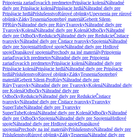
Pripojenia zariaďovacích predmetov
Pripájacie kolená
Náhradné
diely pre Pripájacie kolená
Pripájacie hrdlá
Náhradné diely pre
Pripájacie hrdlá
Príslušenstvo
Rúrové objímky
Upevnenia pre rúrové
objímky
Zátky
Tesnenia
Spotrebný materiál
Geberit Silent-
PP
Rúry
Náhradné diely pre Rúry
Tvarovky
Náhradné diely pre
Tvarovky
Kolená
Náhradné diely pre Kolená
Odbočky
Náhradné
diely pre Odbočky
Redukcie
Náhradné diely pre Redukcie
Čistiace
tvarovky
Náhradné diely pre Čistiace tvarovky
Spojenia
Náhradné
diely pre Spojenia
Hrdlové spoje
Náhradné diely pre Hrdlové
spoje
Drapákové spojenia
Prechody na iné materiály
Pripojenia
zariaďovacích predmetov
Náhradné diely pre Pripojenia
zariaďovacích predmetov
Pripájacie kolená
Náhradné diely pre
Pripájacie kolená
Pripájacie hrdlá
Náhradné diely pre Pripájacie
hrdlá
Príslušenstvo
Rúrové objímky
Zátky
Tesnenia
Spotrebný
materiál
Geberit Silent-Pro
Rúry
Náhradné diely pre
Rúry
Tvarovky
Náhradné diely pre Tvarovky
Kolená
Náhradné diely
pre Kolená
Odbočky
Náhradné diely pre
Odbočky
Redukcie
Náhradné diely pre Redukcie
Čistiace
tvarovky
Náhradné diely pre Čistiace tvarovky
Tvarovky
SuperTube
Náhradné diely pre Tvarovky
SuperTube
Kolená
Náhradné diely pre Kolená
Odbočky
Náhradné
diely pre Odbočky
Spojenia
Náhradné diely pre Spojenia
Hrdlové
spoje
Náhradné diely pre Hrdlové spoje
Drapákové
spojenia
Prechody na iné materiály
Príslušenstvo
Náhradné diely pre
Príslušenstvo
Rúrové objímky
Zátky
Tesnenia
Náhradné diely pre