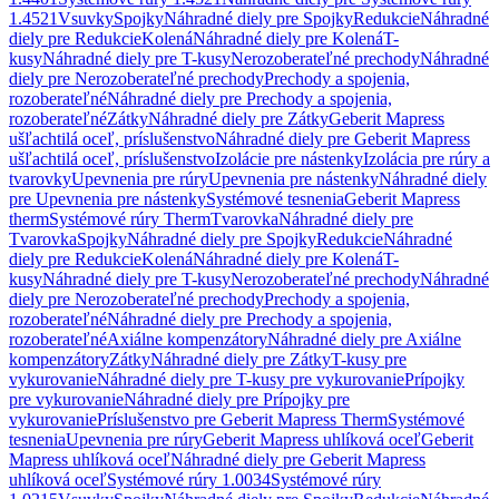
1.4521
Vsuvky
Spojky
Náhradné diely pre Spojky
Redukcie
Náhradné
diely pre Redukcie
Kolená
Náhradné diely pre Kolená
T-
kusy
Náhradné diely pre T-kusy
Nerozoberateľné prechody
Náhradné
diely pre Nerozoberateľné prechody
Prechody a spojenia,
rozoberateľné
Náhradné diely pre Prechody a spojenia,
rozoberateľné
Zátky
Náhradné diely pre Zátky
Geberit Mapress
ušľachtilá oceľ, príslušenstvo
Náhradné diely pre Geberit Mapress
ušľachtilá oceľ, príslušenstvo
Izolácie pre nástenky
Izolácia pre rúry a
tvarovky
Upevnenia pre rúry
Upevnenia pre nástenky
Náhradné diely
pre Upevnenia pre nástenky
Systémové tesnenia
Geberit Mapress
therm
Systémové rúry Therm
Tvarovka
Náhradné diely pre
Tvarovka
Spojky
Náhradné diely pre Spojky
Redukcie
Náhradné
diely pre Redukcie
Kolená
Náhradné diely pre Kolená
T-
kusy
Náhradné diely pre T-kusy
Nerozoberateľné prechody
Náhradné
diely pre Nerozoberateľné prechody
Prechody a spojenia,
rozoberateľné
Náhradné diely pre Prechody a spojenia,
rozoberateľné
Axiálne kompenzátory
Náhradné diely pre Axiálne
kompenzátory
Zátky
Náhradné diely pre Zátky
T-kusy pre
vykurovanie
Náhradné diely pre T-kusy pre vykurovanie
Prípojky
pre vykurovanie
Náhradné diely pre Prípojky pre
vykurovanie
Príslušenstvo pre Geberit Mapress Therm
Systémové
tesnenia
Upevnenia pre rúry
Geberit Mapress uhlíková oceľ
Geberit
Mapress uhlíková oceľ
Náhradné diely pre Geberit Mapress
uhlíková oceľ
Systémové rúry 1.0034
Systémové rúry