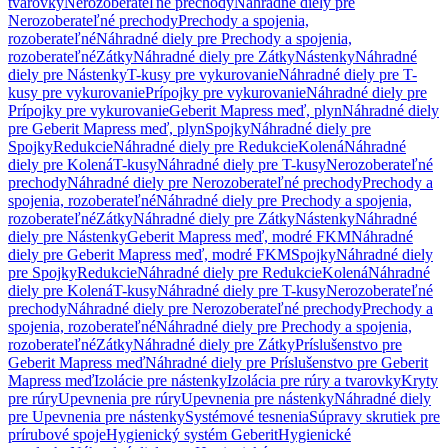
tvarovky
Nerozoberateľné prechody
Náhradné diely pre
Nerozoberateľné prechody
Prechody a spojenia,
rozoberateľné
Náhradné diely pre Prechody a spojenia,
rozoberateľné
Zátky
Náhradné diely pre Zátky
Nástenky
Náhradné
diely pre Nástenky
T-kusy pre vykurovanie
Náhradné diely pre T-
kusy pre vykurovanie
Prípojky pre vykurovanie
Náhradné diely pre
Prípojky pre vykurovanie
Geberit Mapress meď, plyn
Náhradné diely
pre Geberit Mapress meď, plyn
Spojky
Náhradné diely pre
Spojky
Redukcie
Náhradné diely pre Redukcie
Kolená
Náhradné
diely pre Kolená
T-kusy
Náhradné diely pre T-kusy
Nerozoberateľné
prechody
Náhradné diely pre Nerozoberateľné prechody
Prechody a
spojenia, rozoberateľné
Náhradné diely pre Prechody a spojenia,
rozoberateľné
Zátky
Náhradné diely pre Zátky
Nástenky
Náhradné
diely pre Nástenky
Geberit Mapress meď, modré FKM
Náhradné
diely pre Geberit Mapress meď, modré FKM
Spojky
Náhradné diely
pre Spojky
Redukcie
Náhradné diely pre Redukcie
Kolená
Náhradné
diely pre Kolená
T-kusy
Náhradné diely pre T-kusy
Nerozoberateľné
prechody
Náhradné diely pre Nerozoberateľné prechody
Prechody a
spojenia, rozoberateľné
Náhradné diely pre Prechody a spojenia,
rozoberateľné
Zátky
Náhradné diely pre Zátky
Príslušenstvo pre
Geberit Mapress meď
Náhradné diely pre Príslušenstvo pre Geberit
Mapress meď
Izolácie pre nástenky
Izolácia pre rúry a tvarovky
Kryty
pre rúry
Upevnenia pre rúry
Upevnenia pre nástenky
Náhradné diely
pre Upevnenia pre nástenky
Systémové tesnenia
Súpravy skrutiek pre
prírubové spoje
Hygienický systém Geberit
Hygienické