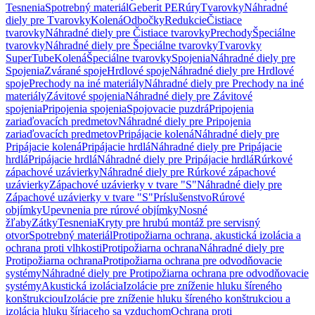
Tesnenia
Spotrebný materiál
Geberit PE
Rúry
Tvarovky
Náhradné
diely pre Tvarovky
Kolená
Odbočky
Redukcie
Čistiace
tvarovky
Náhradné diely pre Čistiace tvarovky
Prechody
Špeciálne
tvarovky
Náhradné diely pre Špeciálne tvarovky
Tvarovky
SuperTube
Kolená
Špeciálne tvarovky
Spojenia
Náhradné diely pre
Spojenia
Zvárané spoje
Hrdlové spoje
Náhradné diely pre Hrdlové
spoje
Prechody na iné materiály
Náhradné diely pre Prechody na iné
materiály
Závitové spojenia
Náhradné diely pre Závitové
spojenia
Pripojenia spojenia
Spojovacie puzdrá
Pripojenia
zariaďovacích predmetov
Náhradné diely pre Pripojenia
zariaďovacích predmetov
Pripájacie kolená
Náhradné diely pre
Pripájacie kolená
Pripájacie hrdlá
Náhradné diely pre Pripájacie
hrdlá
Pripájacie hrdlá
Náhradné diely pre Pripájacie hrdlá
Rúrkové
zápachové uzávierky
Náhradné diely pre Rúrkové zápachové
uzávierky
Zápachové uzávierky v tvare "S"
Náhradné diely pre
Zápachové uzávierky v tvare "S"
Príslušenstvo
Rúrové
objímky
Upevnenia pre rúrové objímky
Nosné
žľaby
Zátky
Tesnenia
Kryty pre hrubú montáž pre servisný
otvor
Spotrebný materiál
Protipožiarna ochrana, akustická izolácia a
ochrana proti vlhkosti
Protipožiarna ochrana
Náhradné diely pre
Protipožiarna ochrana
Protipožiarna ochrana pre odvodňovacie
systémy
Náhradné diely pre Protipožiarna ochrana pre odvodňovacie
systémy
Akustická izolácia
Izolácie pre zníženie hluku šíreného
konštrukciou
Izolácie pre zníženie hluku šíreného konštrukciou a
izolácia hluku šíriaceho sa vzduchom
Ochrana proti