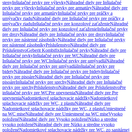
steny
Inštalačné prvky pre výlevky
Náhradné diely pre Inštalačné
prvky pre výlevky
Inštalačné prvky pre armatúry
Náhradné diely pre
Inštalačné prvky pre armatúry
Inštalačné prvky pre práčky a
umývačky riadu
Náhradné diely pre Inštalačné prvky pre práčky a
umývačky riadu
Inštalačné prvky pre konzolové zaťaženie
Náhradné
diely pre Inštalačné prvky pre konzolové zaťaženie
Inštalačné prvky
pre drezy
Náhradné diely pre Inštalačné prvky pre drezy
Inštalačné
prvky pre nástenné zásobníky
Náhradné diely pre Inštalačné prvky
pre nástenné zásobníky
Príslušenstvo
Náhradné diely pre
Príslušenstvo
Geberit Kombifix
Inštalačné prvky
Náhradné diely pre
Inštalačné prvky
Inštalačné prvky pre WC
Náhradné diely pre
Inštalačné prvky pre WC
Inštalačné prvky pre umývadlá
Náhradné
diely pre Inštalačné prvky pre umývadlá
Inštalačné prvky pre
bidety
Náhradné diely pre Inštalačné prvky pre bidety
Inštalačné
prvky pre pisoáre
Náhradné diely pre Inštalačné prvky pre
pisoáre
Inštalačné prvky pre sprchy
Náhradné diely pre Inštalačné
prvky pre sprchy
Príslušenstvo
Náhradné diely pre Príslušenstvo
Pre
inštalačné prvky pre WC
Pre upevnenia
Náhradné diely pre Pre
upevnenia
Nadomietkové splachovacie nádržky
Nadomietkové
splachovacie nádržky pre WC, z plastu
Náhradné diely pre
Nadomietkové splachovacie nádržky pre WC, z plastu
Umiestnené
na WC mise
Náhradné diely pre Umiestnené na WC mise
Vysoko
položené
Náhradné diely pre Vysoko položené
Nízko a stredne
vysoko položené
Náhradné diely pre Nízko a stredne vysoko
položené
Nadomietkové splachovacie nádržky pre WC, zo sanitárnej