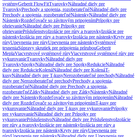
systémy
Geberit FlowFit
Tvarovky
Náhradné diely pre
Tvarovky
Prechody a spojenia, rozoberateľné
Náhradné diely pre
Prechody a spojenia, rozoberateľné
Nástenky
Náhradné diely pre
Nástenky
Rozdeľovače so závitovým pripojením
Prípojky pre
ohrievanie
Náhradné diely pre Prípojky pre
ohrievanie
Príslušenstvo
Izolácie pre rúry a tvarovky
Izolácie pre
nástenky
Izolácia pre rúry a tvarovky
Izolácia pre nástenky
Kryty pre
rúry
Upevnenia pre rúry
Upevnenia pre nástenky
Systémové
tesnenia
Súpravy skrutiek pre pripojenia prírubou
Geberit
Mepla
Viacvrstvové systémové rúry
Viacvrstvové systémové rúry pre
vykurovanie
Tvarovky
Náhradné diely pre
Tvarovky
Spojky
Náhradné diely pre Spojky
Redukcie
Náhradné
diely pre Redukcie
Kolená
Náhradné diely pre Kolená
T-
kusy
Náhradné diely pre T-kusy
Nerozoberateľné prechody
Náhradné
diely pre Nerozoberateľné prechody
Prechody a spojenia,
rozoberateľné
Náhradné diely pre Prechody a spojenia,
rozoberateľné
Zátky
Náhradné diely pre Zátky
Nástenky
Náhradné
diely pre Nástenky
Rozdeľovače so závitovým pripojením
Náhradné
diely pre Rozdeľovače so závitovým pripojením
T-kusy pre
vykurovanie
Náhradné diely pre T-kusy pre vykurovanie
Prípojky
pre vykurovanie
Náhradné diely pre Prípojky pre
vykurovanie
Príslušenstvo
Náhradné diely pre Príslušenstvo
Izolácie
pre rúry a tvarovky
Izolácie pre nástenky
Izolácia pre rúry a
tvarovky
Izolácia pre nástenky
Kryty pre rúry
Upevnenia pre
rúry
Upevnenia pre nástenky
Náhradné diely pre Upevnenia pre