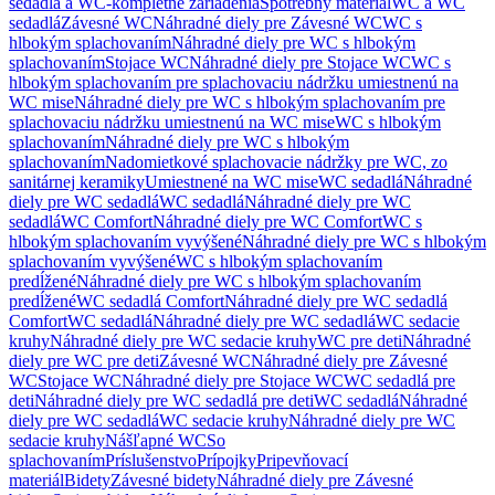
sedadlá a WC-kompletné zariadenia
Spotrebný materiál
WC a WC
sedadlá
Závesné WC
Náhradné diely pre Závesné WC
WC s
hlbokým splachovaním
Náhradné diely pre WC s hlbokým
splachovaním
Stojace WC
Náhradné diely pre Stojace WC
WC s
hlbokým splachovaním pre splachovaciu nádržku umiestnenú na
WC mise
Náhradné diely pre WC s hlbokým splachovaním pre
splachovaciu nádržku umiestnenú na WC mise
WC s hlbokým
splachovaním
Náhradné diely pre WC s hlbokým
splachovaním
Nadomietkové splachovacie nádržky pre WC, zo
sanitárnej keramiky
Umiestnené na WC mise
WC sedadlá
Náhradné
diely pre WC sedadlá
WC sedadlá
Náhradné diely pre WC
sedadlá
WC Comfort
Náhradné diely pre WC Comfort
WC s
hlbokým splachovaním vyvýšené
Náhradné diely pre WC s hlbokým
splachovaním vyvýšené
WC s hlbokým splachovaním
predĺžené
Náhradné diely pre WC s hlbokým splachovaním
predĺžené
WC sedadlá Comfort
Náhradné diely pre WC sedadlá
Comfort
WC sedadlá
Náhradné diely pre WC sedadlá
WC sedacie
kruhy
Náhradné diely pre WC sedacie kruhy
WC pre deti
Náhradné
diely pre WC pre deti
Závesné WC
Náhradné diely pre Závesné
WC
Stojace WC
Náhradné diely pre Stojace WC
WC sedadlá pre
deti
Náhradné diely pre WC sedadlá pre deti
WC sedadlá
Náhradné
diely pre WC sedadlá
WC sedacie kruhy
Náhradné diely pre WC
sedacie kruhy
Nášľapné WC
So
splachovaním
Príslušenstvo
Prípojky
Pripevňovací
materiál
Bidety
Závesné bidety
Náhradné diely pre Závesné