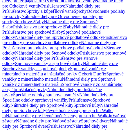
diely pre Pripájacia rúra s hrdlom
Odtokové ventily
Náhradné diely
pre Odtokové ventily
Príslušenstvo
Náhradné diely pre
Príslušenstvo
Sprchy a kúpeľňové vane
Sprchy
Odvodnenie podlahy
pre sprchy
Náhradné diely pre Odvodnenie podlahy pre
sprchy
Sprchové žľaby
Náhradné diely pre Sprchové
žľaby
Príslušenstvo pre sprchové žľaby
Náhradné diely pre
Príslušenstvo pre sprchové žľaby
Sprchové podlahové
odtoky
Náhradné diely pre Sprchové podlahové odtoky
Príslušenstvo
pre odtoky pre sprchové podlahové odtoky
Náhradné diely pre
Príslušenstvo pre odtoky pre sprchové podlahové odtoky
Stenové
odtoky
Náhradné diely pre Stenové odtoky
Príslušenstvo pre stenové
odtoky
Náhradné diely pre Príslušenstvo pre stenové
odtoky
Sprchové vaničky a sprchové plochy
Náhradné diely pre
Sprchové vaničky a sprchové plochy
Sprchové vaničky z
minerálneho materiálu a inštalačné prvky Geberit Duofix
Sprchové
vaničky z minerálneho materiálu
Náhradné diely pre Sprchové
vaničky z minerálneho materiálu
Sprchové vaničky zo sanitárneho
akrylátu
Inštalačné prvky
Náhradné diely pre Inštalačné
prvky
Špeciálne odtoky sprchovej vaničky
Náhradné diely pre
Špeciálne odtoky sprchovej vaničky
Príslušenstvo
Sprchové
kúty
Náhradné diely pre Sprchové kúty
Sprchové kúty
Náhradné
diely pre Sprchové kúty
Pevné bočné steny pre sprchu Walk-
in
Náhradné diely pre Pevné bočné steny pre sprchu Walk-in
Vaňové
zásteny
Náhradné diely pre Vaňové zásteny
Sprchové dvere
Náhradné
diely pre Sprchové dvere
Príslušenstvo
Náhradné diely pre