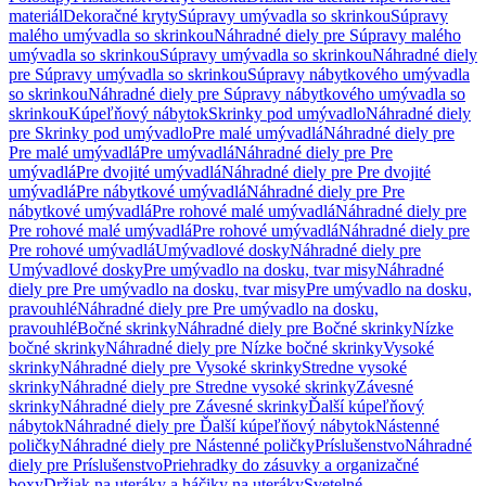
materiál
Dekoračné kryty
Súpravy umývadla so skrinkou
Súpravy
malého umývadla so skrinkou
Náhradné diely pre Súpravy malého
umývadla so skrinkou
Súpravy umývadla so skrinkou
Náhradné diely
pre Súpravy umývadla so skrinkou
Súpravy nábytkového umývadla
so skrinkou
Náhradné diely pre Súpravy nábytkového umývadla so
skrinkou
Kúpeľňový nábytok
Skrinky pod umývadlo
Náhradné diely
pre Skrinky pod umývadlo
Pre malé umývadlá
Náhradné diely pre
Pre malé umývadlá
Pre umývadlá
Náhradné diely pre Pre
umývadlá
Pre dvojité umývadlá
Náhradné diely pre Pre dvojité
umývadlá
Pre nábytkové umývadlá
Náhradné diely pre Pre
nábytkové umývadlá
Pre rohové malé umývadlá
Náhradné diely pre
Pre rohové malé umývadlá
Pre rohové umývadlá
Náhradné diely pre
Pre rohové umývadlá
Umývadlové dosky
Náhradné diely pre
Umývadlové dosky
Pre umývadlo na dosku, tvar misy
Náhradné
diely pre Pre umývadlo na dosku, tvar misy
Pre umývadlo na dosku,
pravouhlé
Náhradné diely pre Pre umývadlo na dosku,
pravouhlé
Bočné skrinky
Náhradné diely pre Bočné skrinky
Nízke
bočné skrinky
Náhradné diely pre Nízke bočné skrinky
Vysoké
skrinky
Náhradné diely pre Vysoké skrinky
Stredne vysoké
skrinky
Náhradné diely pre Stredne vysoké skrinky
Závesné
skrinky
Náhradné diely pre Závesné skrinky
Ďalší kúpeľňový
nábytok
Náhradné diely pre Ďalší kúpeľňový nábytok
Nástenné
poličky
Náhradné diely pre Nástenné poličky
Príslušenstvo
Náhradné
diely pre Príslušenstvo
Priehradky do zásuvky a organizačné
boxy
Držiak na uteráky a háčiky na uteráky
Svetelné