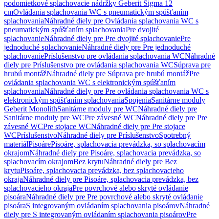
podomietkové splachovacie nádržky Geberit Sigma 12
cm
Ovládania splachovania WC s pneumatickým spúšťaním
splachovania
Náhradné diely pre Ovládania splachovania WC s
pneumatickým spúšťaním splachovania
Pre dvojité
splachovanie
Náhradné diely pre Pre dvojité splachovanie
Pre
jednoduché splachovanie
Náhradné diely pre Pre jednoduché
splachovanie
Príslušenstvo pre ovládania splachovania WC
Náhradné
diely pre Príslušenstvo pre ovládania splachovania WC
Súprava pre
hrubú montáž
Náhradné diely pre Súprava pre hrubú montáž
Pre
ovládania splachovania WC s elektronickým spúšťaním
splachovania
Náhradné diely pre Pre ovládania splachovania WC s
elektronickým spúšťaním splachovania
Spojenia
Sanitárne moduly
Geberit Monolith
Sanitárne moduly pre WC
Náhradné diely pre
Sanitárne moduly pre WC
Pre závesné WC
Náhradné diely pre Pre
závesné WC
Pre stojace WC
Náhradné diely pre Pre stojace
WC
Príslušenstvo
Náhradné diely pre Príslušenstvo
Spotrebný
materiál
Pisoáre
Pisoáre, splachovacia prevádzka, so splachovacím
okrajom
Náhradné diely pre Pisoáre, splachovacia prevádzka, so
splachovacím okrajom
Bez krytu
Náhradné diely pre Bez
krytu
Pisoáre, splachovacia prevádzka, bez splachovacieho
okraja
Náhradné diely pre Pisoáre, splachovacia prevádzka, bez
splachovacieho okraja
Pre povrchové alebo skryté ovládanie
pisoára
Náhradné diely pre Pre povrchové alebo skryté ovládanie
pisoára
S integrovaným ovládaním splachovania pisoárov
Náhradné
diely pre S integrovaným ovládaním splachovania pisoárov
Pre