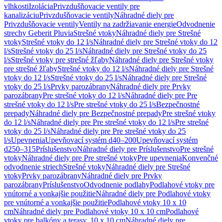
vlhkosti
Izolácia
Privzdušňovacie ventily pre
kanalizáciu
Privzdušňovacie ventily
Náhradné diely pre
Privzdušňovacie ventily
Ventily na zadržiavanie energie
Odvodnenie
strechy Geberit Pluvia
Strešné vtoky
Náhradné diely pre Strešné
vtoky
Strešné vtoky do 12 l/s
Náhradné diely pre Strešné vtoky do 12
l/s
Strešné vtoky do 25 l/s
Náhradné diely pre Strešné vtoky do 25
l/s
Strešné vtoky pre strešné žľaby
Náhradné diely pre Strešné vtoky
pre strešné žľaby
Strešné vtoky do 12 l/s
Náhradné diely pre Strešné
vtoky do 12 l/s
Strešné vtoky do 25 l/s
Náhradné diely pre Strešné
vtoky do 25 l/s
Prvky parozábrany
Náhradné diely pre Prvky
parozábrany
Pre strešné vtoky do 12 l/s
Náhradné diely pre Pre
strešné vtoky do 12 l/s
Pre strešné vtoky do 25 l/s
Bezpečnostné
prepady
Náhradné diely pre Bezpečnostné prepady
Pre strešné vtoky
do 12 l/s
Náhradné diely pre Pre strešné vtoky do 12 l/s
Pre strešné
vtoky do 25 l/s
Náhradné diely pre Pre strešné vtoky do 25
l/s
Upevnenia
Upevňovací systém d40–200
Upevňovací systém
d250–315
Príslušenstvo
Náhradné diely pre Príslušenstvo
Pre strešné
vtoky
Náhradné diely pre Pre strešné vtoky
Pre upevnenia
Konvenčné
odvodnenie striech
Strešné vtoky
Náhradné diely pre Strešné
vtoky
Prvky parozábrany
Náhradné diely pre Prvky
parozábrany
Príslušenstvo
Odvodnenie podlahy
Podlahové vtoky pre
vnútorné a vonkajšie použitie
Náhradné diely pre Podlahové vtoky
pre vnútorné a vonkajšie použitie
Podlahové vtoky 10 x 10
cm
Náhradné diely pre Podlahové vtoky 10 x 10 cm
Podlahové
vtoky pre balkóny a terasy, 10 x 10 cm
Náhradné diely pre