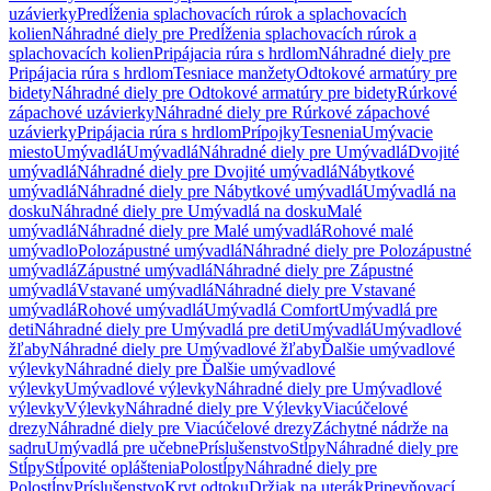
uzávierky
Predĺženia splachovacích rúrok a splachovacích
kolien
Náhradné diely pre Predĺženia splachovacích rúrok a
splachovacích kolien
Pripájacia rúra s hrdlom
Náhradné diely pre
Pripájacia rúra s hrdlom
Tesniace manžety
Odtokové armatúry pre
bidety
Náhradné diely pre Odtokové armatúry pre bidety
Rúrkové
zápachové uzávierky
Náhradné diely pre Rúrkové zápachové
uzávierky
Pripájacia rúra s hrdlom
Prípojky
Tesnenia
Umývacie
miesto
Umývadlá
Umývadlá
Náhradné diely pre Umývadlá
Dvojité
umývadlá
Náhradné diely pre Dvojité umývadlá
Nábytkové
umývadlá
Náhradné diely pre Nábytkové umývadlá
Umývadlá na
dosku
Náhradné diely pre Umývadlá na dosku
Malé
umývadlá
Náhradné diely pre Malé umývadlá
Rohové malé
umývadlo
Polozápustné umývadlá
Náhradné diely pre Polozápustné
umývadlá
Zápustné umývadlá
Náhradné diely pre Zápustné
umývadlá
Vstavané umývadlá
Náhradné diely pre Vstavané
umývadlá
Rohové umývadlá
Umývadlá Comfort
Umývadlá pre
deti
Náhradné diely pre Umývadlá pre deti
Umývadlá
Umývadlové
žľaby
Náhradné diely pre Umývadlové žľaby
Ďalšie umývadlové
výlevky
Náhradné diely pre Ďalšie umývadlové
výlevky
Umývadlové výlevky
Náhradné diely pre Umývadlové
výlevky
Výlevky
Náhradné diely pre Výlevky
Viacúčelové
drezy
Náhradné diely pre Viacúčelové drezy
Záchytné nádrže na
sadru
Umývadlá pre učebne
Príslušenstvo
Stĺpy
Náhradné diely pre
Stĺpy
Stĺpovité opláštenia
Polostĺpy
Náhradné diely pre
Polostĺpy
Príslušenstvo
Kryt odtoku
Držiak na uterák
Pripevňovací