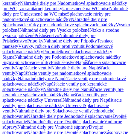
keramiky
Náhradné diely pre Nadomietkové splachovacie nádržky
pre WC, zo sanitárnej keramiky
Umiestnené na WC mise
Náhradné
diely pre Umiestnené na WC mise
Splachovacie rúrky pre
nadomietkové splachovacie nádržky
Náhradné diely pre
Splachovacie rúrky pre nadomietkové splachovacie nádržky
Vysoko
položené
Náhradné diely pre Vysoko položené
Nízko a stredne
vysoko položené
Príslušenstvo
Náhradné diely pre
Príslušenstvo
Prípojky
Náhradné diely pre Prípojky
Tesniace
manžety
Vsuvky, ružice a diely proti vzdutiu
Podomietkové
splachovacie nádržky
Podomietkové splachovacie nádržky
Sigma
Náhradné diely pre Podomietkové splachovacie nádržky
Sigma
Splachovacie rúrky
Príslušenstvo
Napúšťacie a splachovacie
ventily
Napúšťacie ventily
Náhradné diely pre Napúšťacie
ventily
Napúšťacie ventily pre nadomietkové splachovacie
nádržky
Náhradné diely pre Napúšťacie ventily pre nadomietkové
splachovacie nádržky
Napúšťacie ventily pre keramické
splachovacie nádržky
Náhradné diely pre Napúšťacie ventily pre
keramické splachovacie nádržky
Napúšťacie ventily pre
splachovacie nádržky Universal
Náhradné diely pre Napúšťacie
ventily pre splachovacie nádržky Universal
Splachovacie
ventily
Náhradné diely pre Splachovacie ventily
Jednoduché
splachovanie
Náhradné diely pre Jednoduché splachovanie
Dvojité
splachovanie
Náhradné diely pre Dvojité splachovanie
Vnútorné
súpravy
Náhradné diely pre Vnútorné súpravy
Dvojité
splachovanie
Náhradné diely pre Dvojité splachovanie
Zásobovacie