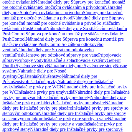
otočné ovládanie
Náhradné diely pre Súpravy pre konečnú montáž
pre otočné ovládanie
S otočným ovládaním a prívodom
Náhradné
diely pre S otočným ovládaním a prívodom
Súpravy pre konečnú
montáž pre otočné ovládanie a prívod
Náhradné diely pre Súpravy
pre konečnú montáž pre otočné ovládanie a prívod
So stláčacím
ovládaním PushControl
Náhradné diely pre So stláčacím ovládaním
PushControl
Súprava pre konečnú montáž pre stláčacie ovládanie
PushControl
Náhradné diely pre Súprava pre konečnú montáž pre
stláčacie ovládanie PushControl
So zátkou odtokového
ventilu
Náhradné diely pre So zátkou odtokového
ventilu
Príslušenstvo pre odtokové súpravy pre vane
Pripojovacie
súpravy
Prípojky vody
Inštalačné a splachovacie systémy
Geberit
Duofix
Systémové steny
Náhradné diely pre Systémové steny
Nosné
systémy
Náhradné diely pre Nosné
systémy
Opláštenia
Príslušenstvo
Náhradné diely pre
Príslušenstvo
Inštalačné prvky
Náhradné diely pre Inštalačné
prvky
Inštalačné prvky pre WC
Náhradné diely pre Inštalačné prvky
pre WC
Inštalačné prvky pre umývadlá
Náhradné diely pre Inštalačné
prvky pre umývadlá
Inštalačné prvky pre bidety
Náhradné diely pre
Inštalačné prvky pre bidety
Inštalačné prvky pre pisoáre
Náhradné
diely pre Inštalačné prvky pre pisoáre
Inštalačné prvky pre sprchy so
stenovým odtokom
Náhradné diely pre Inštalačné prvky pre sprchy
so stenovým odtokom
Inštalačné prvky pre sprchy a vane
Náhradné
diely pre Inštalačné prvky pre sprchy a vane
Inštalačné prvky pre
sprchové steny
Náhradné diely pre Inštalačné prvky pre sprchové