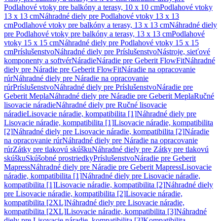
Podlahové vtoky pre balkóny a terasy, 10 x 10 cm
Podlahové vtoky
13 x 13 cm
Náhradné diely pre Podlahové vtoky 13 x 13
cm
Podlahové vtoky pre balkóny a terasy, 13 x 13 cm
Náhradné diely
pre Podlahové vtoky pre balkóny a terasy, 13 x 13 cm
Podlahové
vtoky 15 x 15 cm
Náhradné diely pre Podlahové vtoky 15 x 15
cm
Príslušenstvo
Náhradné diely pre Príslušenstvo
Nástroje, sieťové
komponenty a softvér
Náradie
Náradie pre Geberit FlowFit
Náhradné
diely pre Náradie pre Geberit FlowFit
Náradie na opracovanie
rúr
Náhradné diely pre Náradie na opracovanie
rúr
Príslušenstvo
Náhradné diely pre Príslušenstvo
Náradie pre
Geberit Mepla
Náhradné diely pre Náradie pre Geberit Mepla
Ručné
lisovacie náradie
Náhradné diely pre Ručné lisovacie
náradie
Lisovacie náradie, kompatibilita [1]
Náhradné diely pre
Lisovacie náradie, kompatibilita [1]
Lisovacie náradie, kompatibilita
[2]
Náhradné diely pre Lisovacie náradie, kompatibilita [2]
Náradie
na opracovanie rúr
Náhradné diely pre Náradie na opracovanie
rúr
Zátky pre tlakovú skúšku
Náhradné diely pre Zátky pre tlakovú
skúšku
Skúšobné prostriedky
Príslušenstvo
Náradie pre Geberit
Mapress
Náhradné diely pre Náradie pre Geberit Mapress
Lisovacie
náradie, kompatibilita [1]
Náhradné diely pre Lisovacie náradie,
kompatibilita [1]
Lisovacie náradie, kompatibilita [2]
Náhradné diely
pre Lisovacie náradie, kompatibilita [2]
Lisovacie náradie,
kompatibilita [2XL]
Náhradné diely pre Lisovacie náradie,
kompatibilita [2XL]
Lisovacie náradie, kompatibilita [3]
Náhradné
diely pre Lisovacie náradie, kompatibilita [3]
Kompatibilita