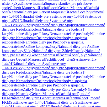
nástenky
Systémové tesnenia
Súpravy skrutiek pre prírubové
spoje
Geberit Mapress ušľachtilá oceľ
Geberit Mapress ušľachtilá
oceľ
Náhradné diely pre Geberit Mapress ušľachtilá oceľ
Systémové
rúry 1.4401
Náhradné diely pre Systémové rúry 1.4401
Systémové
rúry 1.4521
Náhradné diely pre Systémové rúry
1.4521
Vsuvky
Spojky
Náhradné diely pre Spojky
Redukcie
Náhradné
diely pre Redukcie
Kolená
Náhradné diely pre Kolená
T-
kusy
Náhradné diely pre T-kusy
Nerozoberateľné prechody
Náhradné
diely pre Nerozoberateľné prechody
Prechody a spojenia,
rozoberateľné
Náhradné diely pre Prechody a spojenia,
rozoberateľné
Axiálne kompenzátory
Náhradné diely pre Axiálne
kompenzátory
Zátky
Náhradné diely pre Zátky
Nástenky
Náhradné
diely pre Nástenky
Geberit Mapress ušľachtilá oceľ, plyn
Náhradné
diely pre Geberit Mapress ušľachtilá oceľ, plyn
Systémové rúry
1.4401
Náhradné diely pre Systémové rúry
1.4401
Vsuvky
Spojky
Náhradné diely pre Spojky
Redukcie
Náhradné
diely pre Redukcie
Kolená
Náhradné diely pre Kolená
T-
kusy
Náhradné diely pre T-kusy
Nerozoberateľné prechody
Náhradné
diely pre Nerozoberateľné prechody
Prechody a spojenia,
rozoberateľné
Náhradné diely pre Prechody a spojenia,
rozoberateľné
Zátky
Náhradné diely pre Zátky
Nástenky
Náhradné
diely pre Nástenky
Geberit Mapress ušľachtilá oceľ, modré
FKM
Náhradné diely pre Geberit Mapress ušľachtilá oceľ, modré
FKM
Systémové rúry 1.4401
Náhradné diely pre Systémové rúry
1.4401
Systémové rúry 1.4521
Náhradné diely pre Systémové rúry