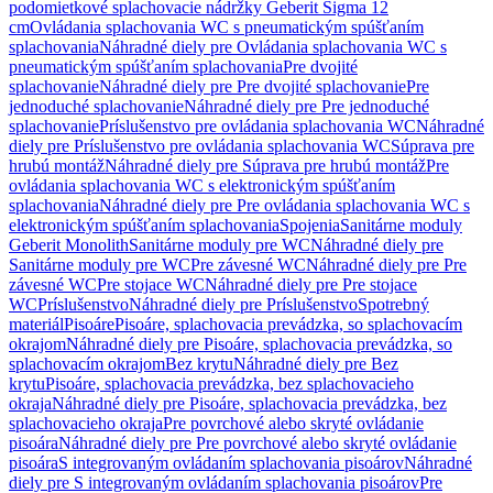
podomietkové splachovacie nádržky Geberit Sigma 12
cm
Ovládania splachovania WC s pneumatickým spúšťaním
splachovania
Náhradné diely pre Ovládania splachovania WC s
pneumatickým spúšťaním splachovania
Pre dvojité
splachovanie
Náhradné diely pre Pre dvojité splachovanie
Pre
jednoduché splachovanie
Náhradné diely pre Pre jednoduché
splachovanie
Príslušenstvo pre ovládania splachovania WC
Náhradné
diely pre Príslušenstvo pre ovládania splachovania WC
Súprava pre
hrubú montáž
Náhradné diely pre Súprava pre hrubú montáž
Pre
ovládania splachovania WC s elektronickým spúšťaním
splachovania
Náhradné diely pre Pre ovládania splachovania WC s
elektronickým spúšťaním splachovania
Spojenia
Sanitárne moduly
Geberit Monolith
Sanitárne moduly pre WC
Náhradné diely pre
Sanitárne moduly pre WC
Pre závesné WC
Náhradné diely pre Pre
závesné WC
Pre stojace WC
Náhradné diely pre Pre stojace
WC
Príslušenstvo
Náhradné diely pre Príslušenstvo
Spotrebný
materiál
Pisoáre
Pisoáre, splachovacia prevádzka, so splachovacím
okrajom
Náhradné diely pre Pisoáre, splachovacia prevádzka, so
splachovacím okrajom
Bez krytu
Náhradné diely pre Bez
krytu
Pisoáre, splachovacia prevádzka, bez splachovacieho
okraja
Náhradné diely pre Pisoáre, splachovacia prevádzka, bez
splachovacieho okraja
Pre povrchové alebo skryté ovládanie
pisoára
Náhradné diely pre Pre povrchové alebo skryté ovládanie
pisoára
S integrovaným ovládaním splachovania pisoárov
Náhradné
diely pre S integrovaným ovládaním splachovania pisoárov
Pre