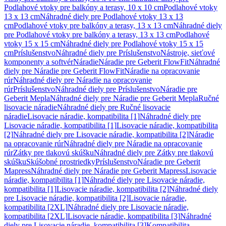
Podlahové vtoky pre balkóny a terasy, 10 x 10 cm
Podlahové vtoky
13 x 13 cm
Náhradné diely pre Podlahové vtoky 13 x 13
cm
Podlahové vtoky pre balkóny a terasy, 13 x 13 cm
Náhradné diely
pre Podlahové vtoky pre balkóny a terasy, 13 x 13 cm
Podlahové
vtoky 15 x 15 cm
Náhradné diely pre Podlahové vtoky 15 x 15
cm
Príslušenstvo
Náhradné diely pre Príslušenstvo
Nástroje, sieťové
komponenty a softvér
Náradie
Náradie pre Geberit FlowFit
Náhradné
diely pre Náradie pre Geberit FlowFit
Náradie na opracovanie
rúr
Náhradné diely pre Náradie na opracovanie
rúr
Príslušenstvo
Náhradné diely pre Príslušenstvo
Náradie pre
Geberit Mepla
Náhradné diely pre Náradie pre Geberit Mepla
Ručné
lisovacie náradie
Náhradné diely pre Ručné lisovacie
náradie
Lisovacie náradie, kompatibilita [1]
Náhradné diely pre
Lisovacie náradie, kompatibilita [1]
Lisovacie náradie, kompatibilita
[2]
Náhradné diely pre Lisovacie náradie, kompatibilita [2]
Náradie
na opracovanie rúr
Náhradné diely pre Náradie na opracovanie
rúr
Zátky pre tlakovú skúšku
Náhradné diely pre Zátky pre tlakovú
skúšku
Skúšobné prostriedky
Príslušenstvo
Náradie pre Geberit
Mapress
Náhradné diely pre Náradie pre Geberit Mapress
Lisovacie
náradie, kompatibilita [1]
Náhradné diely pre Lisovacie náradie,
kompatibilita [1]
Lisovacie náradie, kompatibilita [2]
Náhradné diely
pre Lisovacie náradie, kompatibilita [2]
Lisovacie náradie,
kompatibilita [2XL]
Náhradné diely pre Lisovacie náradie,
kompatibilita [2XL]
Lisovacie náradie, kompatibilita [3]
Náhradné
diely pre Lisovacie náradie, kompatibilita [3]
Kompatibilita