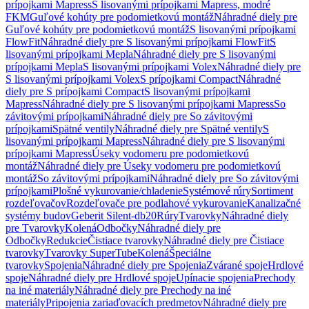
prípojkami Mapress
S lisovanými prípojkami Mapress, modré
FKM
Guľové kohúty pre podomietkovú montáž
Náhradné diely pre
Guľové kohúty pre podomietkovú montáž
S lisovanými prípojkami
FlowFit
Náhradné diely pre S lisovanými prípojkami FlowFit
S
lisovanými prípojkami Mepla
Náhradné diely pre S lisovanými
prípojkami Mepla
S lisovanými prípojkami Volex
Náhradné diely pre
S lisovanými prípojkami Volex
S prípojkami Compact
Náhradné
diely pre S prípojkami Compact
S lisovanými prípojkami
Mapress
Náhradné diely pre S lisovanými prípojkami Mapress
So
závitovými prípojkami
Náhradné diely pre So závitovými
prípojkami
Spätné ventily
Náhradné diely pre Spätné ventily
S
lisovanými prípojkami Mapress
Náhradné diely pre S lisovanými
prípojkami Mapress
Úseky vodomeru pre podomietkovú
montáž
Náhradné diely pre Úseky vodomeru pre podomietkovú
montáž
So závitovými prípojkami
Náhradné diely pre So závitovými
prípojkami
Plošné vykurovanie/chladenie
Systémové rúry
Sortiment
rozdeľovačov
Rozdeľovače pre podlahové vykurovanie
Kanalizačné
systémy budov
Geberit Silent-db20
Rúry
Tvarovky
Náhradné diely
pre Tvarovky
Kolená
Odbočky
Náhradné diely pre
Odbočky
Redukcie
Čistiace tvarovky
Náhradné diely pre Čistiace
tvarovky
Tvarovky SuperTube
Kolená
Špeciálne
tvarovky
Spojenia
Náhradné diely pre Spojenia
Zvárané spoje
Hrdlové
spoje
Náhradné diely pre Hrdlové spoje
Upínacie spojenia
Prechody
na iné materiály
Náhradné diely pre Prechody na iné
materiály
Pripojenia zariaďovacích predmetov
Náhradné diely pre