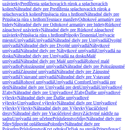
uzávierky
Predĺženia splachovacích rúrok a splachovacích
kolien
Náhradné diely pre Predĺženia splachovacích rúrok a
splachovacích kolien
Pripájacia rúra s hrdlom
Náhradné diely pre
Pripájacia rúra s hrdlom
Tesniace manžety
Odtokové armatúry pre
bidety
Náhradné diely pre Odtokové armatúry pre bidety
Rúrkové
zápachové uzávierky
Náhradné diely pre Rúrkové zápachové
uzávierky
Pripájacia rúra s hrdlom
Prípojky
Tesnenia
Umývacie
miesto
Umývadlá
Umývadlá
Náhradné diely pre Umývadlá
Dvojité
umývadlá
Náhradné diely pre Dvojité umývadlá
Nábytkové
umývadlá
Náhradné diely pre Nábytkové umývadlá
Umývadlá na
dosku
Náhradné diely pre Umývadlá na dosku
Malé
umývadlá
Náhradné diely pre Malé umývadlá
Rohové malé
umývadlo
Polozápustné umývadlá
Náhradné diely pre Polozápustné
umývadlá
Zápustné umývadlá
Náhradné diely pre Zápustné
umývadlá
Vstavané umývadlá
Náhradné diely pre Vstavané
umývadlá
Rohové umývadlá
Umývadlá Comfort
Umývadlá pre
deti
Náhradné diely pre Umývadlá pre deti
Umývadlá
Umývadlové
žľaby
Náhradné diely pre Umývadlové žľaby
Ďalšie umývadlové
výlevky
Náhradné diely pre Ďalšie umývadlové
výlevky
Umývadlové výlevky
Náhradné diely pre Umývadlové
výlevky
Výlevky
Náhradné diely pre Výlevky
Viacúčelové
drezy
Náhradné diely pre Viacúčelové drezy
Záchytné nádrže na
sadru
Umývadlá pre učebne
Príslušenstvo
Stĺpy
Náhradné diely pre
Stĺpy
Stĺpovité opláštenia
Polostĺpy
Náhradné diely pre
Polostĺpy
Príslušenstvo
Kryt odtoku
Držiak na uterák
Pripevňovací