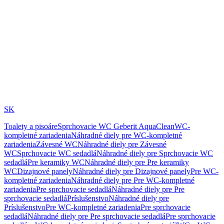
SK
Toalety a pisoáre
Sprchovacie WC Geberit AquaClean
WC-
kompletné zariadenia
Náhradné diely pre WC-kompletné
zariadenia
Závesné WC
Náhradné diely pre Závesné
WC
Sprchovacie WC sedadlá
Náhradné diely pre Sprchovacie WC
sedadlá
Pre keramiky WC
Náhradné diely pre Pre keramiky
WC
Dizajnové panely
Náhradné diely pre Dizajnové panely
Pre WC-
kompletné zariadenia
Náhradné diely pre Pre WC-kompletné
zariadenia
Pre sprchovacie sedadlá
Náhradné diely pre Pre
sprchovacie sedadlá
Príslušenstvo
Náhradné diely pre
Príslušenstvo
Pre WC-kompletné zariadenia
Pre sprchovacie
sedadlá
Náhradné diely pre Pre sprchovacie sedadlá
Pre sprchovacie