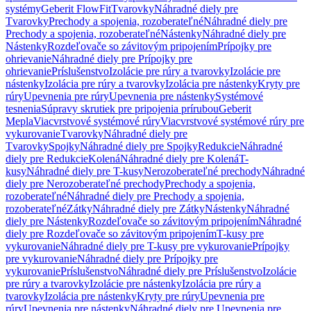
systémy
Geberit FlowFit
Tvarovky
Náhradné diely pre
Tvarovky
Prechody a spojenia, rozoberateľné
Náhradné diely pre
Prechody a spojenia, rozoberateľné
Nástenky
Náhradné diely pre
Nástenky
Rozdeľovače so závitovým pripojením
Prípojky pre
ohrievanie
Náhradné diely pre Prípojky pre
ohrievanie
Príslušenstvo
Izolácie pre rúry a tvarovky
Izolácie pre
nástenky
Izolácia pre rúry a tvarovky
Izolácia pre nástenky
Kryty pre
rúry
Upevnenia pre rúry
Upevnenia pre nástenky
Systémové
tesnenia
Súpravy skrutiek pre pripojenia prírubou
Geberit
Mepla
Viacvrstvové systémové rúry
Viacvrstvové systémové rúry pre
vykurovanie
Tvarovky
Náhradné diely pre
Tvarovky
Spojky
Náhradné diely pre Spojky
Redukcie
Náhradné
diely pre Redukcie
Kolená
Náhradné diely pre Kolená
T-
kusy
Náhradné diely pre T-kusy
Nerozoberateľné prechody
Náhradné
diely pre Nerozoberateľné prechody
Prechody a spojenia,
rozoberateľné
Náhradné diely pre Prechody a spojenia,
rozoberateľné
Zátky
Náhradné diely pre Zátky
Nástenky
Náhradné
diely pre Nástenky
Rozdeľovače so závitovým pripojením
Náhradné
diely pre Rozdeľovače so závitovým pripojením
T-kusy pre
vykurovanie
Náhradné diely pre T-kusy pre vykurovanie
Prípojky
pre vykurovanie
Náhradné diely pre Prípojky pre
vykurovanie
Príslušenstvo
Náhradné diely pre Príslušenstvo
Izolácie
pre rúry a tvarovky
Izolácie pre nástenky
Izolácia pre rúry a
tvarovky
Izolácia pre nástenky
Kryty pre rúry
Upevnenia pre
rúry
Upevnenia pre nástenky
Náhradné diely pre Upevnenia pre