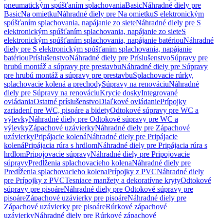
pneumatickým spúšťaním splachovania
Basic
Náhradné diely pre
Basic
Na omietku
Náhradné diely pre Na omietku
S elektronickým
spúšťaním splachovania, napájanie zo siete
Náhradné diely pre S
elektronickým spúšťaním splachovania, napájanie zo siete
S
elektronickým spúšťaním splachovania, napájanie batériou
Náhradné
diely pre S elektronickým spúšťaním splachovania, napájanie
batériou
Príslušenstvo
Náhradné diely pre Príslušenstvo
Súpravy pre
hrubú montáž a súpravy pre prestavbu
Náhradné diely pre Súpravy
pre hrubú montáž a súpravy pre prestavbu
Splachovacie rúrky,
splachovacie kolená a prechody
Súpravy na renováciu
Náhradné
diely pre Súpravy na renováciu
Krycie dosky
Integrované
ovládania
Ostatné príslušenstvo
Diaľkové ovládanie
Prípojky
zariadení pre WC, pisoáre a bidety
Odtokové súpravy pre WC a
výlevky
Náhradné diely pre Odtokové súpravy pre WC a
výlevky
Zápachové uzávierky
Náhradné diely pre Zápachové
uzávierky
Pripájacie kolená
Náhradné diely pre Pripájacie
kolená
Pripájacia rúra s hrdlom
Náhradné diely pre Pripájacia rúra s
hrdlom
Pripojovacie súpravy
Náhradné diely pre Pripojovacie
súpravy
Predĺženia splachovacieho kolena
Náhradné diely pre
Predĺženia splachovacieho kolena
Prípojky z PVC
Náhradné diely
pre Prípojky z PVC
Tesniace manžety a dekoratívne kryty
Odtokové
súpravy pre pisoáre
Náhradné diely pre Odtokové súpravy pre
pisoáre
Zápachové uzávierky pre pisoáre
Náhradné diely pre
Zápachové uzávierky pre pisoáre
Rúrkové zápachové
uzávierky
Náhradné diely pre Rúrkové zápachové