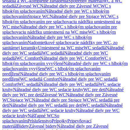
sedadlá a WC-kompletné zariadenia
Spotrebný materiál
WC a WC
sedadlá
Závesné WC
Náhradné diely pre Závesné WC
WC s
hlbokým splachovaním
Náhradné diely pre WC s hlbokým
splachovaním
Stojace WC
Náhradné diely pre Stojace WC
WC s
hlbokým splachovaním pre splachovaciu nádržku umiestnenú na
WC mise
Náhradné diely pre WC s hlbokým splachovaním pre
splachovaciu nádržku umiestnenú na WC mise
WC s hlbokým
splachovaním
Náhradné diely pre WC s hlbokým
splachovaním
Nadomietkové splachovacie nádržky pre WC, zo
sanitárnej keramiky
Umiestnené na WC mise
WC sedadlá
Náhradné
diely pre WC sedadlá
WC sedadlá
Náhradné diely pre WC
sedadlá
WC Comfort
Náhradné diely pre WC Comfort
WC s
hlbokým splachovaním vyvýšené
Náhradné diely pre WC s hlbokým
splachovaním vyvýšené
WC s hlbokým splachovaním
predĺžené
Náhradné diely pre WC s hlbokým splachovaním
predĺžené
WC sedadlá Comfort
Náhradné diely pre WC sedadlá
Comfort
WC sedadlá
Náhradné diely pre WC sedadlá
WC sedacie
kruhy
Náhradné diely pre WC sedacie kruhy
WC pre deti
Náhradné
diely pre WC pre deti
Závesné WC
Náhradné diely pre Závesné
WC
Stojace WC
Náhradné diely pre Stojace WC
WC sedadlá pre
deti
Náhradné diely pre WC sedadlá pre deti
WC sedadlá
Náhradné
diely pre WC sedadlá
WC sedacie kruhy
Náhradné diely pre WC
sedacie kruhy
Nášľapné WC
So
splachovaním
Príslušenstvo
Prípojky
Pripevňovací
materiál
Bidety
Závesné bidety
Náhradné diely pre Závesné