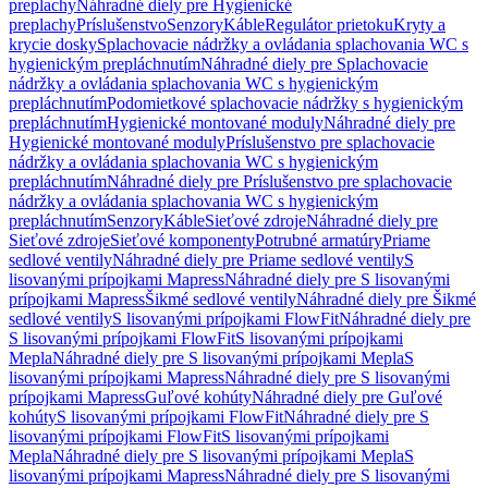
preplachy
Náhradné diely pre Hygienické
preplachy
Príslušenstvo
Senzory
Káble
Regulátor prietoku
Kryty a
krycie dosky
Splachovacie nádržky a ovládania splachovania WC s
hygienickým prepláchnutím
Náhradné diely pre Splachovacie
nádržky a ovládania splachovania WC s hygienickým
prepláchnutím
Podomietkové splachovacie nádržky s hygienickým
prepláchnutím
Hygienické montované moduly
Náhradné diely pre
Hygienické montované moduly
Príslušenstvo pre splachovacie
nádržky a ovládania splachovania WC s hygienickým
prepláchnutím
Náhradné diely pre Príslušenstvo pre splachovacie
nádržky a ovládania splachovania WC s hygienickým
prepláchnutím
Senzory
Káble
Sieťové zdroje
Náhradné diely pre
Sieťové zdroje
Sieťové komponenty
Potrubné armatúry
Priame
sedlové ventily
Náhradné diely pre Priame sedlové ventily
S
lisovanými prípojkami Mapress
Náhradné diely pre S lisovanými
prípojkami Mapress
Šikmé sedlové ventily
Náhradné diely pre Šikmé
sedlové ventily
S lisovanými prípojkami FlowFit
Náhradné diely pre
S lisovanými prípojkami FlowFit
S lisovanými prípojkami
Mepla
Náhradné diely pre S lisovanými prípojkami Mepla
S
lisovanými prípojkami Mapress
Náhradné diely pre S lisovanými
prípojkami Mapress
Guľové kohúty
Náhradné diely pre Guľové
kohúty
S lisovanými prípojkami FlowFit
Náhradné diely pre S
lisovanými prípojkami FlowFit
S lisovanými prípojkami
Mepla
Náhradné diely pre S lisovanými prípojkami Mepla
S
lisovanými prípojkami Mapress
Náhradné diely pre S lisovanými