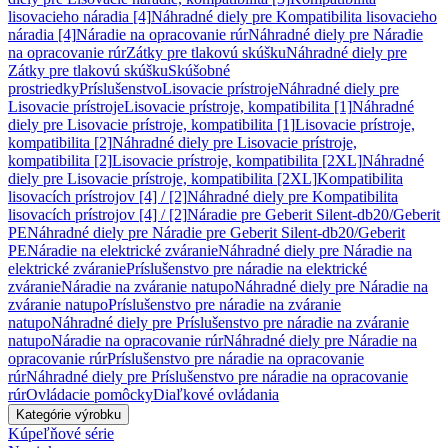
lisovacieho náradia [4]
Náhradné diely pre Kompatibilita lisovacieho
náradia [4]
Náradie na opracovanie rúr
Náhradné diely pre Náradie
na opracovanie rúr
Zátky pre tlakovú skúšku
Náhradné diely pre
Zátky pre tlakovú skúšku
Skúšobné
prostriedky
Príslušenstvo
Lisovacie prístroje
Náhradné diely pre
Lisovacie prístroje
Lisovacie prístroje, kompatibilita [1]
Náhradné
diely pre Lisovacie prístroje, kompatibilita [1]
Lisovacie prístroje,
kompatibilita [2]
Náhradné diely pre Lisovacie prístroje,
kompatibilita [2]
Lisovacie prístroje, kompatibilita [2XL]
Náhradné
diely pre Lisovacie prístroje, kompatibilita [2XL]
Kompatibilita
lisovacích prístrojov [4] / [2]
Náhradné diely pre Kompatibilita
lisovacích prístrojov [4] / [2]
Náradie pre Geberit Silent-db20/Geberit
PE
Náhradné diely pre Náradie pre Geberit Silent-db20/Geberit
PE
Náradie na elektrické zváranie
Náhradné diely pre Náradie na
elektrické zváranie
Príslušenstvo pre náradie na elektrické
zváranie
Náradie na zváranie natupo
Náhradné diely pre Náradie na
zváranie natupo
Príslušenstvo pre náradie na zváranie
natupo
Náhradné diely pre Príslušenstvo pre náradie na zváranie
natupo
Náradie na opracovanie rúr
Náhradné diely pre Náradie na
opracovanie rúr
Príslušenstvo pre náradie na opracovanie
rúr
Náhradné diely pre Príslušenstvo pre náradie na opracovanie
rúr
Ovládacie pomôcky
Diaľkové ovládania
Kategórie výrobku
Kúpeľňové série