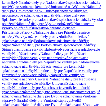
keramiky
Náhradné diely pre Nadomietkové splachovacie nádržky
pre WC, zo sanitárnej keramiky
Umiestnené na WC mise
Náhradné
diely pre Umiestnené na WC mise
Splachovacie rúrky pre
nadomietkové splachovacie nádržky
Náhradné diely pre
Splachovacie rúrky pre nadomietkové splachovacie nádržky
Vysoko
položené
Náhradné diely pre Vysoko položené
Nízko a stredne
vysoko položené
Príslušenstvo
Náhradné diely pre
Príslušenstvo
Prípojky
Náhradné diely pre Prípojky
Tesniace
manžety
Vsuvky, ružice a diely proti vzdutiu
Podomietkové
splachovacie nádržky
Podomietkové splachovacie nádržky
Sigma
Náhradné diely pre Podomietkové splachovacie nádržky
Sigma
Splachovacie rúrky
Príslušenstvo
Napúšťacie a splachovacie
ventily
Napúšťacie ventily
Náhradné diely pre Napúšťacie
ventily
Napúšťacie ventily pre nadomietkové splachovacie
nádržky
Náhradné diely pre Napúšťacie ventily pre nadomietkové
splachovacie nádržky
Napúšťacie ventily pre keramické
splachovacie nádržky
Náhradné diely pre Napúšťacie ventily pre
keramické splachovacie nádržky
Napúšťacie ventily pre
splachovacie nádržky Universal
Náhradné diely pre Napúšťacie
ventily pre splachovacie nádržky Universal
Splachovacie
ventily
Náhradné diely pre Splachovacie ventily
Jednoduché
splachovanie
Náhradné diely pre Jednoduché splachovanie
Dvojité
splachovanie
Náhradné diely pre Dvojité splachovanie
Vnútorné
súpravy
Náhradné diely pre Vnútorné súpravy
Dvojité
splachovanie
Náhradné diely pre Dvojité splachovanie
Zásobovacie