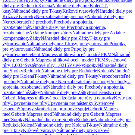
1.0215
Vsuvky
Spojky
Náhradné diely pre Spojky
Redukcie
Náhradné
diely pre Redukcie
Kolená
Náhradné diely pre Kolená
T-
kusy
Náhradné diely pre T-kusy
Krížové tvarovky
Náhradné diely pre
Krížové tvarovky
Nerozoberateľné prechody
Náhradné diely pre
Nerozoberateľné prechody
Prechody a spojenia,
rozoberateľné
Náhradné diely pre Prechody a spojenia,
rozoberateľné
Axiálne kompenzátory
Náhradné diely pre Axiálne
kompenzátory
Zátky
Náhradné diely pre Zátky
T-kusy pre
vykurovanie
Náhradné diely pre T-kusy pre vykurovanie
Prípojky
pre vykurovanie
Náhradné diely pre Prípojky pre
vykurovanie
Geberit Mapress uhlíková oceľ, modré FKM
Náhradné
diely pre Geberit Mapress uhlíková oceľ, modré FKM
Systémové
rúry 1.0034
Systémové rúry 1.0215
Vsuvky
Spojky
Náhradné diely
pre Spojky
Redukcie
Náhradné diely pre Redukcie
Kolená
Náhradné
diely pre Kolená
T-kusy
Náhradné diely pre T-kusy
Nerozoberateľné
prechody
Náhradné diely pre Nerozoberateľné prechody
Prechody a
spojenia, rozoberateľné
Náhradné diely pre Prechody a spojenia,
rozoberateľné
Zátky
Náhradné diely pre Zátky
Príslušenstvo pre
Geberit Mapress uhlíková oceľ
Izolácia pre rúry a tvarovky
Kryty pre
rúry
Upevnenia pre rúry
Upevnenia pre nástenky
Systémové
tesnenia
Súpravy skrutiek pre prírubové spoje
Geberit Mapress
meď
Geberit Mapress meď
Náhradné diely pre Geberit Mapress
meď
Spojky
Náhradné diely pre Spojky
Redukcie
Náhradné diely pre
Redukcie
Kolená
Náhradné diely pre Kolená
T-kusy
Náhradné diely
pre T-kusy
Krížové tvarovky
Náhradné diely pre Krížové