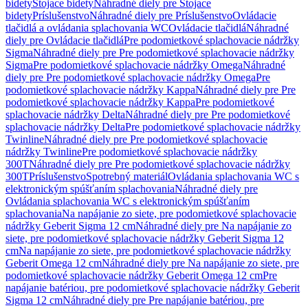
bidety
Stojace bidety
Náhradné diely pre Stojace
bidety
Príslušenstvo
Náhradné diely pre Príslušenstvo
Ovládacie
tlačidlá a ovládania splachovania WC
Ovládacie tlačidlá
Náhradné
diely pre Ovládacie tlačidlá
Pre podomietkové splachovacie nádržky
Sigma
Náhradné diely pre Pre podomietkové splachovacie nádržky
Sigma
Pre podomietkové splachovacie nádržky Omega
Náhradné
diely pre Pre podomietkové splachovacie nádržky Omega
Pre
podomietkové splachovacie nádržky Kappa
Náhradné diely pre Pre
podomietkové splachovacie nádržky Kappa
Pre podomietkové
splachovacie nádržky Delta
Náhradné diely pre Pre podomietkové
splachovacie nádržky Delta
Pre podomietkové splachovacie nádržky
Twinline
Náhradné diely pre Pre podomietkové splachovacie
nádržky Twinline
Pre podomietkové splachovacie nádržky
300T
Náhradné diely pre Pre podomietkové splachovacie nádržky
300T
Príslušenstvo
Spotrebný materiál
Ovládania splachovania WC s
elektronickým spúšťaním splachovania
Náhradné diely pre
Ovládania splachovania WC s elektronickým spúšťaním
splachovania
Na napájanie zo siete, pre podomietkové splachovacie
nádržky Geberit Sigma 12 cm
Náhradné diely pre Na napájanie zo
siete, pre podomietkové splachovacie nádržky Geberit Sigma 12
cm
Na napájanie zo siete, pre podomietkové splachovacie nádržky
Geberit Omega 12 cm
Náhradné diely pre Na napájanie zo siete, pre
podomietkové splachovacie nádržky Geberit Omega 12 cm
Pre
napájanie batériou, pre podomietkové splachovacie nádržky Geberit
Sigma 12 cm
Náhradné diely pre Pre napájanie batériou, pre