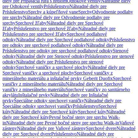
diely pre Pripájacia rúra s hrdlom
Odtokové ventily
Náhradné diely
pre Odtokové ventily
Príslušenstvo
Náhradné diely pre
Príslušenstvo
Sprchy a kúpeľňové vane
Sprchy
Odvodnenie podlahy
pre sprchy
Náhradné diely pre Odvodnenie podlahy pre
sprchy
Sprchové žľaby
Náhradné diely pre Sprchové
žľaby
Príslušenstvo pre sprchové žľaby
Náhradné diely pre
Príslušenstvo pre sprchové žľaby
Sprchové podlahové
odtoky
Náhradné diely pre Sprchové podlahové odtoky
Príslušenstvo
pre odtoky pre sprchové podlahové odtoky
Náhradné diely pre
Príslušenstvo pre odtoky pre sprchové podlahové odtoky
Stenové
odtoky
Náhradné diely pre Stenové odtoky
Príslušenstvo pre stenové
odtoky
Náhradné diely pre Príslušenstvo pre stenové
odtoky
Sprchové vaničky a sprchové plochy
Náhradné diely pre
Sprchové vaničky a sprchové plochy
Sprchové vaničky z
minerálneho materiálu a inštalačné prvky Geberit Duofix
Sprchové
vaničky z minerálneho materiálu
Náhradné diely pre Sprchové
vaničky z minerálneho materiálu
Sprchové vaničky zo sanitárneho
akrylátu
Inštalačné prvky
Náhradné diely pre Inštalačné
prvky
Špeciálne odtoky sprchovej vaničky
Náhradné diely pre
Špeciálne odtoky sprchovej vaničky
Príslušenstvo
Sprchové
kúty
Náhradné diely pre Sprchové kúty
Sprchové kúty
Náhradné
diely pre Sprchové kúty
Pevné bočné steny pre sprchu Walk-
in
Náhradné diely pre Pevné bočné steny pre sprchu Walk-in
Vaňové
zásteny
Náhradné diely pre Vaňové zásteny
Sprchové dvere
Náhradné
diely pre Sprchové dvere
Príslušenstvo
Náhradné diely pre