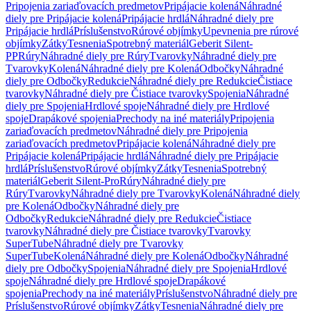
Pripojenia zariaďovacích predmetov
Pripájacie kolená
Náhradné
diely pre Pripájacie kolená
Pripájacie hrdlá
Náhradné diely pre
Pripájacie hrdlá
Príslušenstvo
Rúrové objímky
Upevnenia pre rúrové
objímky
Zátky
Tesnenia
Spotrebný materiál
Geberit Silent-
PP
Rúry
Náhradné diely pre Rúry
Tvarovky
Náhradné diely pre
Tvarovky
Kolená
Náhradné diely pre Kolená
Odbočky
Náhradné
diely pre Odbočky
Redukcie
Náhradné diely pre Redukcie
Čistiace
tvarovky
Náhradné diely pre Čistiace tvarovky
Spojenia
Náhradné
diely pre Spojenia
Hrdlové spoje
Náhradné diely pre Hrdlové
spoje
Drapákové spojenia
Prechody na iné materiály
Pripojenia
zariaďovacích predmetov
Náhradné diely pre Pripojenia
zariaďovacích predmetov
Pripájacie kolená
Náhradné diely pre
Pripájacie kolená
Pripájacie hrdlá
Náhradné diely pre Pripájacie
hrdlá
Príslušenstvo
Rúrové objímky
Zátky
Tesnenia
Spotrebný
materiál
Geberit Silent-Pro
Rúry
Náhradné diely pre
Rúry
Tvarovky
Náhradné diely pre Tvarovky
Kolená
Náhradné diely
pre Kolená
Odbočky
Náhradné diely pre
Odbočky
Redukcie
Náhradné diely pre Redukcie
Čistiace
tvarovky
Náhradné diely pre Čistiace tvarovky
Tvarovky
SuperTube
Náhradné diely pre Tvarovky
SuperTube
Kolená
Náhradné diely pre Kolená
Odbočky
Náhradné
diely pre Odbočky
Spojenia
Náhradné diely pre Spojenia
Hrdlové
spoje
Náhradné diely pre Hrdlové spoje
Drapákové
spojenia
Prechody na iné materiály
Príslušenstvo
Náhradné diely pre
Príslušenstvo
Rúrové objímky
Zátky
Tesnenia
Náhradné diely pre