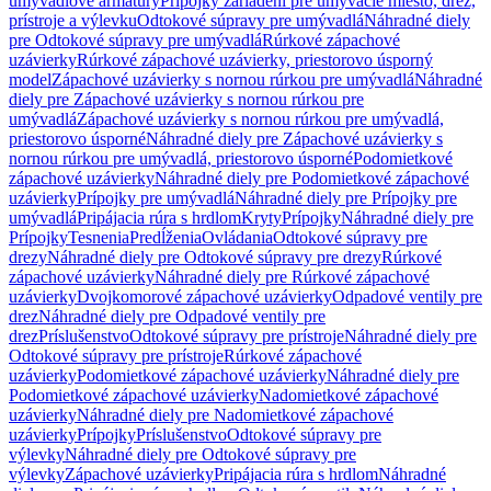
umývadlové armatúry
Prípojky zariadení pre umývacie miesto, drez,
prístroje a výlevku
Odtokové súpravy pre umývadlá
Náhradné diely
pre Odtokové súpravy pre umývadlá
Rúrkové zápachové
uzávierky
Rúrkové zápachové uzávierky, priestorovo úsporný
model
Zápachové uzávierky s nornou rúrkou pre umývadlá
Náhradné
diely pre Zápachové uzávierky s nornou rúrkou pre
umývadlá
Zápachové uzávierky s nornou rúrkou pre umývadlá,
priestorovo úsporné
Náhradné diely pre Zápachové uzávierky s
nornou rúrkou pre umývadlá, priestorovo úsporné
Podomietkové
zápachové uzávierky
Náhradné diely pre Podomietkové zápachové
uzávierky
Prípojky pre umývadlá
Náhradné diely pre Prípojky pre
umývadlá
Pripájacia rúra s hrdlom
Kryty
Prípojky
Náhradné diely pre
Prípojky
Tesnenia
Predĺženia
Ovládania
Odtokové súpravy pre
drezy
Náhradné diely pre Odtokové súpravy pre drezy
Rúrkové
zápachové uzávierky
Náhradné diely pre Rúrkové zápachové
uzávierky
Dvojkomorové zápachové uzávierky
Odpadové ventily pre
drez
Náhradné diely pre Odpadové ventily pre
drez
Príslušenstvo
Odtokové súpravy pre prístroje
Náhradné diely pre
Odtokové súpravy pre prístroje
Rúrkové zápachové
uzávierky
Podomietkové zápachové uzávierky
Náhradné diely pre
Podomietkové zápachové uzávierky
Nadomietkové zápachové
uzávierky
Náhradné diely pre Nadomietkové zápachové
uzávierky
Prípojky
Príslušenstvo
Odtokové súpravy pre
výlevky
Náhradné diely pre Odtokové súpravy pre
výlevky
Zápachové uzávierky
Pripájacia rúra s hrdlom
Náhradné