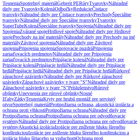
Tesnenia
Spotrebný materiál
Geberit PE
Rúry
Tvarovky
Náhradné
diely pre Tvarovky
Kolená
Odbočky
Redukcie
Čistiace
tvarovky
Náhradné diely pre Čistiace tvarovky
Prechody
Špeciálne
tvarovky
Náhradné diely pre Špeciálne tvarovky
Tvarovky
SuperTube
Kolená
Špeciálne tvarovky
Spojenia
Náhradné diely pre
Spojenia
Zvárané spoje
Hrdlové spoje
Náhradné diely pre Hrdlové
spoje
Prechody na iné materiály
Náhradné diely pre Prechody na iné
materiály
Závitové spojenia
Náhradné diely pre Závitové
spojenia
Pripojenia spojenia
Spojovacie puzdrá
Pripojenia
zariaďovacích predmetov
Náhradné diely pre Pripojenia
zariaďovacích predmetov
Pripájacie kolená
Náhradné diely pre
Pripájacie kolená
Pripájacie hrdlá
Náhradné diely pre Pripájacie
hrdlá
Pripájacie hrdlá
Náhradné diely pre Pripájacie hrdlá
Rúrkové
zápachové uzávierky
Náhradné diely pre Rúrkové zápachové
uzávierky
Zápachové uzávierky v tvare "S"
Náhradné diely pre
Zápachové uzávierky v tvare "S"
Príslušenstvo
Rúrové
objímky
Upevnenia pre rúrové objímky
Nosné
žľaby
Zátky
Tesnenia
Kryty pre hrubú montáž pre servisný
otvor
Spotrebný materiál
Protipožiarna ochrana, akustická izolácia a
ochrana proti vlhkosti
Protipožiarna ochrana
Náhradné diely pre
Protipožiarna ochrana
Protipožiarna ochrana pre odvodňovacie
systémy
Náhradné diely pre Protipožiarna ochrana pre odvodňovacie
systémy
Akustická izolácia
Izolácie pre zníženie hluku šíreného
konštrukciou
Izolácie pre zníženie hluku šíreného konštrukciou a
izolácia hluku šíriaceho sa vzduchom
Ochrana proti