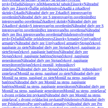
prvky
Držadlá
Súpravy nôh
Magnetické tabule
Zásuvky
Náhradné
diely pre Zásuvky
Ďalšie príslušenstvo
Zrkadlá a zrkadlové
skrinky
Zrkadlo
Náhradné diely pre Zrkadlo
S integrovaným
osvetlením
Náhradné diely pre S integrovaným osvetlením
Bez
integrovaného osvetlenia
Zrkadlové skrinky
Náhradné diely pre
Zrkadlové skrinky
S integrovaným osvetlením
Náhradné diely pre S
integrovaným osvetlením
Bez integrovaného osvetlenia
Náhradné
diely pre Bez integrovaného osvetlenia
Príslušenstvo
Svetelné
prvky
Držadlá
Ďalšie príslušenstvo
Zásuvky
Armatúry
Umývadlové
armatúry
Náhradné diely pre Umývadlové armatúry
Stojančekové,
napájanie zo siete
Náhradné diely pre Stojančekové, napájanie zo
siete
Stojančekové, napájanie batériou
Náhradné diely pre
Stojančekové, napájanie batériou
Stojančekové, napájanie
generátorom
Náhradné diely pre Stojančekové, napájanie
generátorom
Stojančeková montáž, jednopákový
zmiešavač
Náhradné diely pre Stojančeková montáž, jednopákový
zmiešavač
Montáž na stenu, napájané zo siete
Náhradné diely pre
Montáž na stenu, napájané zo siete
Montáž na stenu, napájanie
batériou
Náhradné diely pre Montáž na stenu, napájanie
batériou
Montáž na stenu, napájanie generátorom
Náhradné diely pre
Montáž na stenu, napájanie generátorom
Montáž na stenu, zmiešavač
s dvomi ovládacími prvkami
Náhradné diely pre Montáž na stenu,
zmiešavač s dvomi ovládacími prvkami
Príslušenstvo
Náhradné diely
pre Príslušenstvo
Pre umývadlové armatúry
Náhradné diely pre Pre