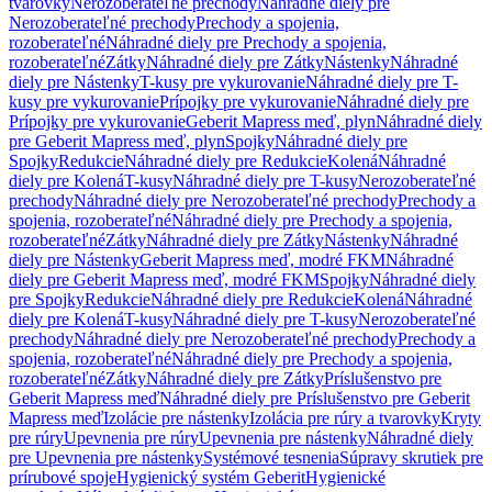
tvarovky
Nerozoberateľné prechody
Náhradné diely pre
Nerozoberateľné prechody
Prechody a spojenia,
rozoberateľné
Náhradné diely pre Prechody a spojenia,
rozoberateľné
Zátky
Náhradné diely pre Zátky
Nástenky
Náhradné
diely pre Nástenky
T-kusy pre vykurovanie
Náhradné diely pre T-
kusy pre vykurovanie
Prípojky pre vykurovanie
Náhradné diely pre
Prípojky pre vykurovanie
Geberit Mapress meď, plyn
Náhradné diely
pre Geberit Mapress meď, plyn
Spojky
Náhradné diely pre
Spojky
Redukcie
Náhradné diely pre Redukcie
Kolená
Náhradné
diely pre Kolená
T-kusy
Náhradné diely pre T-kusy
Nerozoberateľné
prechody
Náhradné diely pre Nerozoberateľné prechody
Prechody a
spojenia, rozoberateľné
Náhradné diely pre Prechody a spojenia,
rozoberateľné
Zátky
Náhradné diely pre Zátky
Nástenky
Náhradné
diely pre Nástenky
Geberit Mapress meď, modré FKM
Náhradné
diely pre Geberit Mapress meď, modré FKM
Spojky
Náhradné diely
pre Spojky
Redukcie
Náhradné diely pre Redukcie
Kolená
Náhradné
diely pre Kolená
T-kusy
Náhradné diely pre T-kusy
Nerozoberateľné
prechody
Náhradné diely pre Nerozoberateľné prechody
Prechody a
spojenia, rozoberateľné
Náhradné diely pre Prechody a spojenia,
rozoberateľné
Zátky
Náhradné diely pre Zátky
Príslušenstvo pre
Geberit Mapress meď
Náhradné diely pre Príslušenstvo pre Geberit
Mapress meď
Izolácie pre nástenky
Izolácia pre rúry a tvarovky
Kryty
pre rúry
Upevnenia pre rúry
Upevnenia pre nástenky
Náhradné diely
pre Upevnenia pre nástenky
Systémové tesnenia
Súpravy skrutiek pre
prírubové spoje
Hygienický systém Geberit
Hygienické