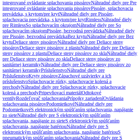
integrované ovládanie splachovania pisoárov
Náhradné diely pre Pre
integrované ovládanie splachovania pisoárov
Pisoáre, splachovacia
prevádzka, s krytom/pre kryt
Náhradné diely pre Pisoáre,
splachovacia prevádzka, s krytom/pre kryt
Rimless
Náhradné diely
pre Rimless
So splachovacím okrajom
Náhradné diely pre So
splachovacím okrajom
Pisoáre, bezvodná prevádzka
Náhradné diely
pre Pisoáre, bezvodná prevádzka
Bez krytu
Náhradné diely pre Bez
krytu
Deliace steny pisoárov
Náhradné diely pre Deliace steny
pisoárov
Deliace steny pisoárov z plastu
Náhradné diely pre Deliace
steny pisoárov z plastu
Deliace steny pisoárov zo skla
Náhradné diely
pre Deliace steny pisoárov zo skla
Deliace steny pisoárov zo
sanitárnej keramiky
Náhradné diely pre Deliace steny pisoárov zo
sanitárnej keramiky
Príslušenstvo
Náhradné diely pre
Príslušenstvo
Kryty pisoárov
Zápachové uzávierky a ich
príslušenstvo
Splachovacie rúrky, splachovacie kolená a
prechody
Náhradné diely pre Splachovacie rúrky, splachovacie
kolená a prechody
Pripevňovací materiál
Odtokové
ventily
Rozdeľovač splachovania
Prípojky zariadení
Ovládania
splachovania pisoárov
Podomietkové
Náhradné diely pre
Podomietkové
S elektronickým spúšťaním splachovania, napájanie
zo siete
Náhradné diely pre S elektronickým spúšťaním
splachovania, napájanie zo siete
S elektronickým spúšťaním
splachovania, napájanie batériou
Náhradné diely pre S
elektronickým spúšťaním splachovania, napájanie batériou
S
pneumatickým spúšťaním splachovania
Náhradné diely pre S