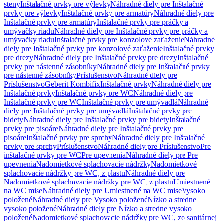
steny
Inštalačné prvky pre výlevky
Náhradné diely pre Inštalačné
prvky pre výlevky
Inštalačné prvky pre armatúry
Náhradné diely pre
Inštalačné prvky pre armatúry
Inštalačné prvky pre práčky a
umývačky riadu
Náhradné diely pre Inštalačné prvky pre práčky a
umývačky riadu
Inštalačné prvky pre konzolové zaťaženie
Náhradné
diely pre Inštalačné prvky pre konzolové zaťaženie
Inštalačné prvky
pre drezy
Náhradné diely pre Inštalačné prvky pre drezy
Inštalačné
prvky pre nástenné zásobníky
Náhradné diely pre Inštalačné prvky
pre nástenné zásobníky
Príslušenstvo
Náhradné diely pre
Príslušenstvo
Geberit Kombifix
Inštalačné prvky
Náhradné diely pre
Inštalačné prvky
Inštalačné prvky pre WC
Náhradné diely pre
Inštalačné prvky pre WC
Inštalačné prvky pre umývadlá
Náhradné
diely pre Inštalačné prvky pre umývadlá
Inštalačné prvky pre
bidety
Náhradné diely pre Inštalačné prvky pre bidety
Inštalačné
prvky pre pisoáre
Náhradné diely pre Inštalačné prvky pre
pisoáre
Inštalačné prvky pre sprchy
Náhradné diely pre Inštalačné
prvky pre sprchy
Príslušenstvo
Náhradné diely pre Príslušenstvo
Pre
inštalačné prvky pre WC
Pre upevnenia
Náhradné diely pre Pre
upevnenia
Nadomietkové splachovacie nádržky
Nadomietkové
splachovacie nádržky pre WC, z plastu
Náhradné diely pre
Nadomietkové splachovacie nádržky pre WC, z plastu
Umiestnené
na WC mise
Náhradné diely pre Umiestnené na WC mise
Vysoko
položené
Náhradné diely pre Vysoko položené
Nízko a stredne
vysoko položené
Náhradné diely pre Nízko a stredne vysoko
položené
Nadomietkové splachovacie nádržky pre WC, zo sanitárnej