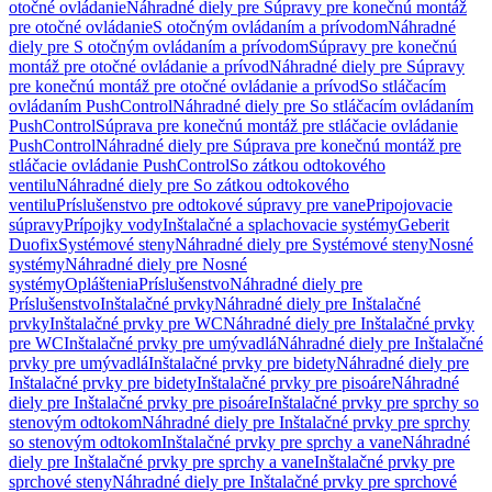
otočné ovládanie
Náhradné diely pre Súpravy pre konečnú montáž
pre otočné ovládanie
S otočným ovládaním a prívodom
Náhradné
diely pre S otočným ovládaním a prívodom
Súpravy pre konečnú
montáž pre otočné ovládanie a prívod
Náhradné diely pre Súpravy
pre konečnú montáž pre otočné ovládanie a prívod
So stláčacím
ovládaním PushControl
Náhradné diely pre So stláčacím ovládaním
PushControl
Súprava pre konečnú montáž pre stláčacie ovládanie
PushControl
Náhradné diely pre Súprava pre konečnú montáž pre
stláčacie ovládanie PushControl
So zátkou odtokového
ventilu
Náhradné diely pre So zátkou odtokového
ventilu
Príslušenstvo pre odtokové súpravy pre vane
Pripojovacie
súpravy
Prípojky vody
Inštalačné a splachovacie systémy
Geberit
Duofix
Systémové steny
Náhradné diely pre Systémové steny
Nosné
systémy
Náhradné diely pre Nosné
systémy
Opláštenia
Príslušenstvo
Náhradné diely pre
Príslušenstvo
Inštalačné prvky
Náhradné diely pre Inštalačné
prvky
Inštalačné prvky pre WC
Náhradné diely pre Inštalačné prvky
pre WC
Inštalačné prvky pre umývadlá
Náhradné diely pre Inštalačné
prvky pre umývadlá
Inštalačné prvky pre bidety
Náhradné diely pre
Inštalačné prvky pre bidety
Inštalačné prvky pre pisoáre
Náhradné
diely pre Inštalačné prvky pre pisoáre
Inštalačné prvky pre sprchy so
stenovým odtokom
Náhradné diely pre Inštalačné prvky pre sprchy
so stenovým odtokom
Inštalačné prvky pre sprchy a vane
Náhradné
diely pre Inštalačné prvky pre sprchy a vane
Inštalačné prvky pre
sprchové steny
Náhradné diely pre Inštalačné prvky pre sprchové