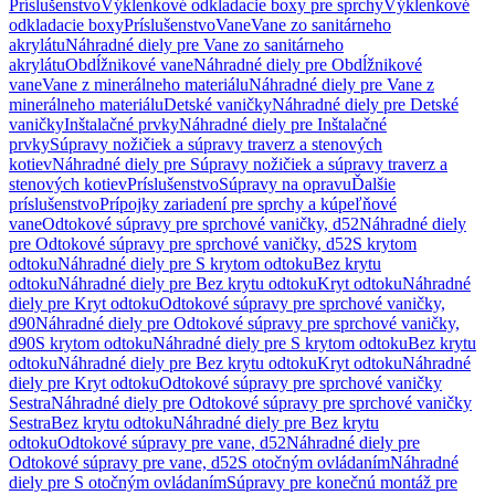
Príslušenstvo
Výklenkové odkladacie boxy pre sprchy
Výklenkové
odkladacie boxy
Príslušenstvo
Vane
Vane zo sanitárneho
akrylátu
Náhradné diely pre Vane zo sanitárneho
akrylátu
Obdĺžnikové vane
Náhradné diely pre Obdĺžnikové
vane
Vane z minerálneho materiálu
Náhradné diely pre Vane z
minerálneho materiálu
Detské vaničky
Náhradné diely pre Detské
vaničky
Inštalačné prvky
Náhradné diely pre Inštalačné
prvky
Súpravy nožičiek a súpravy traverz a stenových
kotiev
Náhradné diely pre Súpravy nožičiek a súpravy traverz a
stenových kotiev
Príslušenstvo
Súpravy na opravu
Ďalšie
príslušenstvo
Prípojky zariadení pre sprchy a kúpeľňové
vane
Odtokové súpravy pre sprchové vaničky, d52
Náhradné diely
pre Odtokové súpravy pre sprchové vaničky, d52
S krytom
odtoku
Náhradné diely pre S krytom odtoku
Bez krytu
odtoku
Náhradné diely pre Bez krytu odtoku
Kryt odtoku
Náhradné
diely pre Kryt odtoku
Odtokové súpravy pre sprchové vaničky,
d90
Náhradné diely pre Odtokové súpravy pre sprchové vaničky,
d90
S krytom odtoku
Náhradné diely pre S krytom odtoku
Bez krytu
odtoku
Náhradné diely pre Bez krytu odtoku
Kryt odtoku
Náhradné
diely pre Kryt odtoku
Odtokové súpravy pre sprchové vaničky
Sestra
Náhradné diely pre Odtokové súpravy pre sprchové vaničky
Sestra
Bez krytu odtoku
Náhradné diely pre Bez krytu
odtoku
Odtokové súpravy pre vane, d52
Náhradné diely pre
Odtokové súpravy pre vane, d52
S otočným ovládaním
Náhradné
diely pre S otočným ovládaním
Súpravy pre konečnú montáž pre