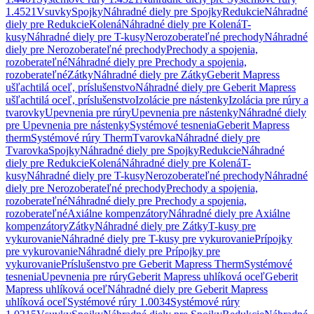
1.4521
Vsuvky
Spojky
Náhradné diely pre Spojky
Redukcie
Náhradné
diely pre Redukcie
Kolená
Náhradné diely pre Kolená
T-
kusy
Náhradné diely pre T-kusy
Nerozoberateľné prechody
Náhradné
diely pre Nerozoberateľné prechody
Prechody a spojenia,
rozoberateľné
Náhradné diely pre Prechody a spojenia,
rozoberateľné
Zátky
Náhradné diely pre Zátky
Geberit Mapress
ušľachtilá oceľ, príslušenstvo
Náhradné diely pre Geberit Mapress
ušľachtilá oceľ, príslušenstvo
Izolácie pre nástenky
Izolácia pre rúry a
tvarovky
Upevnenia pre rúry
Upevnenia pre nástenky
Náhradné diely
pre Upevnenia pre nástenky
Systémové tesnenia
Geberit Mapress
therm
Systémové rúry Therm
Tvarovka
Náhradné diely pre
Tvarovka
Spojky
Náhradné diely pre Spojky
Redukcie
Náhradné
diely pre Redukcie
Kolená
Náhradné diely pre Kolená
T-
kusy
Náhradné diely pre T-kusy
Nerozoberateľné prechody
Náhradné
diely pre Nerozoberateľné prechody
Prechody a spojenia,
rozoberateľné
Náhradné diely pre Prechody a spojenia,
rozoberateľné
Axiálne kompenzátory
Náhradné diely pre Axiálne
kompenzátory
Zátky
Náhradné diely pre Zátky
T-kusy pre
vykurovanie
Náhradné diely pre T-kusy pre vykurovanie
Prípojky
pre vykurovanie
Náhradné diely pre Prípojky pre
vykurovanie
Príslušenstvo pre Geberit Mapress Therm
Systémové
tesnenia
Upevnenia pre rúry
Geberit Mapress uhlíková oceľ
Geberit
Mapress uhlíková oceľ
Náhradné diely pre Geberit Mapress
uhlíková oceľ
Systémové rúry 1.0034
Systémové rúry