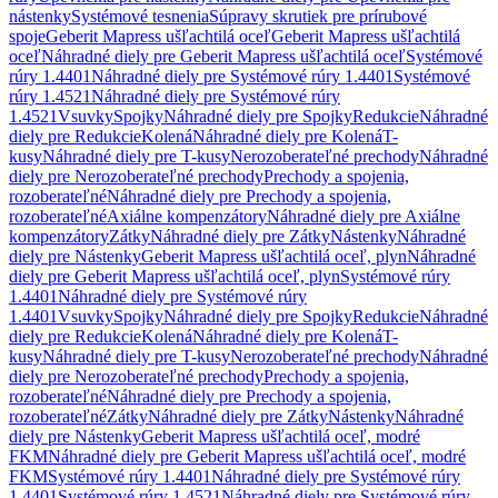
nástenky
Systémové tesnenia
Súpravy skrutiek pre prírubové
spoje
Geberit Mapress ušľachtilá oceľ
Geberit Mapress ušľachtilá
oceľ
Náhradné diely pre Geberit Mapress ušľachtilá oceľ
Systémové
rúry 1.4401
Náhradné diely pre Systémové rúry 1.4401
Systémové
rúry 1.4521
Náhradné diely pre Systémové rúry
1.4521
Vsuvky
Spojky
Náhradné diely pre Spojky
Redukcie
Náhradné
diely pre Redukcie
Kolená
Náhradné diely pre Kolená
T-
kusy
Náhradné diely pre T-kusy
Nerozoberateľné prechody
Náhradné
diely pre Nerozoberateľné prechody
Prechody a spojenia,
rozoberateľné
Náhradné diely pre Prechody a spojenia,
rozoberateľné
Axiálne kompenzátory
Náhradné diely pre Axiálne
kompenzátory
Zátky
Náhradné diely pre Zátky
Nástenky
Náhradné
diely pre Nástenky
Geberit Mapress ušľachtilá oceľ, plyn
Náhradné
diely pre Geberit Mapress ušľachtilá oceľ, plyn
Systémové rúry
1.4401
Náhradné diely pre Systémové rúry
1.4401
Vsuvky
Spojky
Náhradné diely pre Spojky
Redukcie
Náhradné
diely pre Redukcie
Kolená
Náhradné diely pre Kolená
T-
kusy
Náhradné diely pre T-kusy
Nerozoberateľné prechody
Náhradné
diely pre Nerozoberateľné prechody
Prechody a spojenia,
rozoberateľné
Náhradné diely pre Prechody a spojenia,
rozoberateľné
Zátky
Náhradné diely pre Zátky
Nástenky
Náhradné
diely pre Nástenky
Geberit Mapress ušľachtilá oceľ, modré
FKM
Náhradné diely pre Geberit Mapress ušľachtilá oceľ, modré
FKM
Systémové rúry 1.4401
Náhradné diely pre Systémové rúry
1.4401
Systémové rúry 1.4521
Náhradné diely pre Systémové rúry