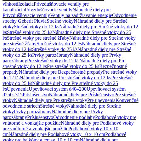
vlhkosti
Izolácia
Privzdušňovacie ventily pre
kanalizáciu
Privzdušňovacie ventily
Náhradné diely pre
Privzdušňovacie ventily
Ventily na zadržiavanie energie
Odvodnenie
strechy Geberit Pluvia
Strešné vtoky
Náhradné diely pre Strešné
vtoky
Strešné vtoky do 12 l/s
Náhradné diely pre Strešné vtoky do 12
l/s
Strešné vtoky do 25 l/s
Náhradné diely pre Strešné vtoky do 25
l/s
Strešné vtoky pre strešné žľaby
Náhradné diely pre Strešné vtoky
pre strešné žľaby
Strešné vtoky do 12 l/s
Náhradné diely pre Strešné
vtoky do 12 l/s
Strešné vtoky do 25 l/s
Náhradné diely pre Strešné
vtoky do 25 l/s
Prvky parozábrany
Náhradné diely pre Prvky
parozábrany
Pre strešné vtoky do 12 l/s
Náhradné diely pre Pre
strešné vtoky do 12 l/s
Pre strešné vtoky do 25 l/s
Bezpečnostné
prepady
Náhradné diely pre Bezpečnostné prepady
Pre strešné vtoky
do 12 l/s
Náhradné diely pre Pre strešné vtoky do 12 l/s
Pre strešné
vtoky do 25 l/s
Náhradné diely pre Pre strešné vtoky do 25
l/s
Upevnenia
Upevňovací systém d40–200
Upevňovací systém
d250–315
Príslušenstvo
Náhradné diely pre Príslušenstvo
Pre strešné
vtoky
Náhradné diely pre Pre strešné vtoky
Pre upevnenia
Konvenčné
odvodnenie striech
Strešné vtoky
Náhradné diely pre Strešné
vtoky
Prvky parozábrany
Náhradné diely pre Prvky
parozábrany
Príslušenstvo
Odvodnenie podlahy
Podlahové vtoky pre
vnútorné a vonkajšie použitie
Náhradné diely pre Podlahové vtoky
pre vnútorné a vonkajšie použitie
Podlahové vtoky 10 x 10
cm
Náhradné diely pre Podlahové vtoky 10 x 10 cm
Podlahové
vtoky pre balkóny a terasy, 10 x 10 cm
Náhradné diely pre