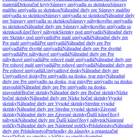
materiál
Dekoračné kryty
Súpravy umývadla so skrinkou
Súpravy
malého umývadla so skrinkou
Náhradné diely pre Súpravy malého
umývadla so skrinkou
Súpravy umývadla so skrinkou
Náhradné diely
pre Súpravy umývadla so skrinkou
Súpravy nábytkového umývadla
so skrinkou
Náhradné diely pre Súpravy nábytkového umývadla so
skrinkou
Kúpeľňový nábytok
Skrinky pod umývadlo
Náhradné diely
pre Skrinky pod umývadlo
Pre malé umývadlá
Náhradné diely pre
Pre malé umývadlá
Pre umývadlá
Náhradné diely pre Pre
umývadlá
Pre dvojité umývadlá
Náhradné diely pre Pre dvojité
umývadlá
Pre nábytkové umývadlá
Náhradné diely pre Pre
nábytkové umývadlá
Pre rohové malé umývadlá
Náhradné diely pre
Pre rohové malé umývadlá
Pre rohové umývadlá
Náhradné diely pre
Pre rohové umývadlá
Umývadlové dosky
Náhradné diely pre
Umývadlové dosky
Pre umývadlo na dosku, tvar misy
Náhradné
diely pre Pre umývadlo na dosku, tvar misy
Pre umývadlo na dosku,
pravouhlé
Náhradné diely pre Pre umývadlo na dosku,
pravouhlé
Bočné skrinky
Náhradné diely pre Bočné skrinky
Nízke
bočné skrinky
Náhradné diely pre Nízke bočné skrinky
Vysoké
skrinky
Náhradné diely pre Vysoké skrinky
Stredne vysoké
skrinky
Náhradné diely pre Stredne vysoké skrinky
Závesné
skrinky
Náhradné diely pre Závesné skrinky
Ďalší kúpeľňový
nábytok
Náhradné diely pre Ďalší kúpeľňový nábytok
Nástenné
poličky
Náhradné diely pre Nástenné poličky
Príslušenstvo
Náhradné
diely pre Príslušenstvo
Priehradky do zásuvky a organizačné
boxy
Držiak na uteráky a háčiky na uteráky
Svetelné