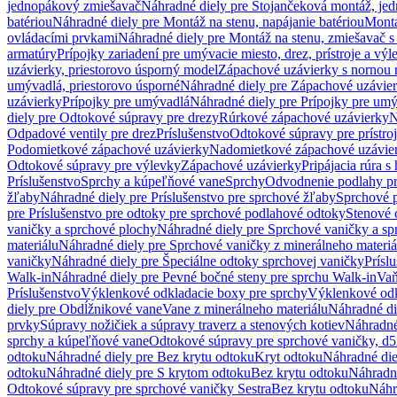
jednopákový zmiešavač
Náhradné diely pre Stojančeková montáž, je
batériou
Náhradné diely pre Montáž na stenu, napájanie batériou
Montá
ovládacími prvkami
Náhradné diely pre Montáž na stenu, zmiešavač 
armatúry
Prípojky zariadení pre umývacie miesto, drez, prístroje a výl
uzávierky, priestorovo úsporný model
Zápachové uzávierky s nornou 
umývadlá, priestorovo úsporné
Náhradné diely pre Zápachové uzávier
uzávierky
Prípojky pre umývadlá
Náhradné diely pre Prípojky pre um
diely pre Odtokové súpravy pre drezy
Rúrkové zápachové uzávierky
N
Odpadové ventily pre drez
Príslušenstvo
Odtokové súpravy pre prístro
Podomietkové zápachové uzávierky
Nadomietkové zápachové uzávie
Odtokové súpravy pre výlevky
Zápachové uzávierky
Pripájacia rúra s
Príslušenstvo
Sprchy a kúpeľňové vane
Sprchy
Odvodnenie podlahy pr
žľaby
Náhradné diely pre Príslušenstvo pre sprchové žľaby
Sprchové 
pre Príslušenstvo pre odtoky pre sprchové podlahové odtoky
Stenové 
vaničky a sprchové plochy
Náhradné diely pre Sprchové vaničky a sp
materiálu
Náhradné diely pre Sprchové vaničky z minerálneho materiá
vaničky
Náhradné diely pre Špeciálne odtoky sprchovej vaničky
Prísl
Walk-in
Náhradné diely pre Pevné bočné steny pre sprchu Walk-in
Vaň
Príslušenstvo
Výklenkové odkladacie boxy pre sprchy
Výklenkové odk
diely pre Obdĺžnikové vane
Vane z minerálneho materiálu
Náhradné di
prvky
Súpravy nožičiek a súpravy traverz a stenových kotiev
Náhradné 
sprchy a kúpeľňové vane
Odtokové súpravy pre sprchové vaničky, d
odtoku
Náhradné diely pre Bez krytu odtoku
Kryt odtoku
Náhradné die
odtoku
Náhradné diely pre S krytom odtoku
Bez krytu odtoku
Náhradné
Odtokové súpravy pre sprchové vaničky Sestra
Bez krytu odtoku
Náhr