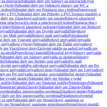
 na renováciu
Náhradné diely pre Súpravy na renováciu
Krycie
a výlevky
Náhradné diely pre Odtokové súpravy pre WC a
 s hrdlom
Náhradné diely pre Pripájacia rúra s hrdlom
Pripojovacie
ojky z PVC
Náhradné diely pre Prípojky z PVC
Tesniace manžety a
diely pre Zápachové uzávierky pre pisoáre
Rúrkové zápachové
enia splachovacích rúrok a splachovacích kolien
Pripájacia rúra s
e bidety
Rúrkové zápachové uzávierky
Náhradné diely pre Rúrkové
umývadlá
Náhradné diely pre Dvojité umývadlá
Nábytkové
ly pre Malé umývadlá
Rohové malé umývadlo
Polozápustné
é diely pre Vstavané umývadlá
Rohové umývadlá
Umývadlá
e umývadlové výlevky
Náhradné diely pre Ďalšie umývadlové
ly pre Viacúčelové drezy
Záchytné nádrže na sadru
Umývadlá pre
 na uterák
Pripevňovací materiál
Dekoračné kryty
Súpravy umývadla
Náhradné diely pre Súpravy umývadla so skrinkou
Súpravy
dlo
Náhradné diely pre Skrinky pod umývadlo
Pre malé
 dvojité umývadlá
Pre nábytkové umývadlá
Náhradné diely pre Pre
rohové umývadlá
Umývadlové dosky
Náhradné diely pre Umývadlové
ely pre Pre umývadlo na dosku, pravouhlé
Bočné skrinky
Náhradné
dne vysoké skrinky
Náhradné diely pre Stredne vysoké
 poličky
Náhradné diely pre Nástenné poličky
Príslušenstvo
Náhradné
agnetické tabule
Zásuvky
Náhradné diely pre Zásuvky
Ďalšie
osvetlením
Bez integrovaného osvetlenia
Zrkadlové skrinky
Náhradné
 diely pre Bez integrovaného osvetlenia
Príslušenstvo
Svetelné
 zo siete
Náhradné diely pre Stojančekové, napájanie zo
ly pre Stojančekové, napájanie generátorom
Stojančeková montáž,