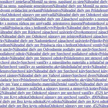
dnopákový zmiešavač
Montáž na stenu, napájané zo siete
Náhradné diely 
ž na stenu, napájanie generátorom
Náhradné diely pre Montáž na stenu
s dvomi ovládacími prvkami
Príslušenstvo
Náhradné diely pre Príslušenst
evku
Odtokové súpravy pre umývadlá
Náhradné diely pre Odtokové súp
rúrkou pre umývadlá
Náhradné diely pre Zápachové uzávierky s norno
ky s nornou rúrkou pre umývadlá, priestorovo úsporné
Podomietkové z
ývadlá
Pripájacia rúra s hrdlom
Kryty
Prípojky
Náhradné diely pre Prípoj
áhradné diely pre Rúrkové zápachové uzávierky
Dvojkomorové zápach
je
Náhradné diely pre Odtokové súpravy pre prístroje
Rúrkové zápachov
rky
Náhradné diely pre Nadomietkové zápachové uzávierky
Prípojky
Prí
 hrdlom
Náhradné diely pre Pripájacia rúra s hrdlom
Odtokové ventily
Náh
e sprchy
Náhradné diely pre Odvodnenie podlahy pre sprchy
Sprchové 
podlahové odtoky
Náhradné diely pre Sprchové podlahové odtoky
Prísl
odtoky
Náhradné diely pre Stenové odtoky
Príslušenstvo pre stenové od
rchové plochy
Sprchové vaničky z minerálneho materiálu a inštalačné 
lu
Sprchové vaničky zo sanitárneho akrylátu
Inštalačné prvky
Náhradné d
ušenstvo
Sprchové kúty
Náhradné diely pre Sprchové kúty
Sprchové kúty
ové zásteny
Náhradné diely pre Vaňové zásteny
Sprchové dvere
Náhradn
ladacie boxy
Príslušenstvo
Vane
Vane zo sanitárneho akrylátu
Náhradné d
ely pre Vane z minerálneho materiálu
Detské vaničky
Náhradné diely pr
diely pre Súpravy nožičiek a súpravy traverz a stenových kotiev
Prísl
52
Náhradné diely pre Odtokové súpravy pre sprchové vaničky, d52
S kr
ly pre Kryt odtoku
Odtokové súpravy pre sprchové vaničky, d90
Náhrad
 diely pre Bez krytu odtoku
Kryt odtoku
Náhradné diely pre Kryt odto
adné diely pre Bez krytu odtoku
Odtokové súpravy pre vane, d52
Náhra