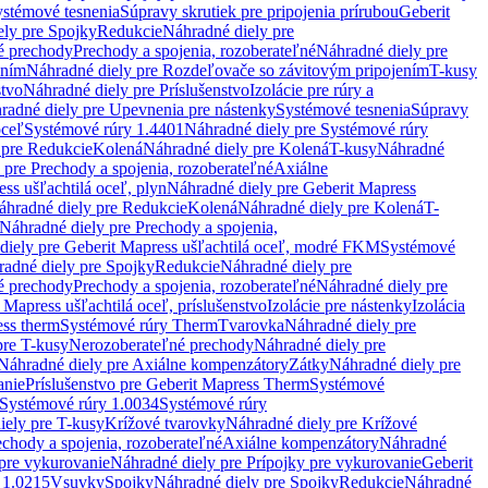
stémové tesnenia
Súpravy skrutiek pre pripojenia prírubou
Geberit
ely pre Spojky
Redukcie
Náhradné diely pre
é prechody
Prechody a spojenia, rozoberateľné
Náhradné diely pre
ením
Náhradné diely pre Rozdeľovače so závitovým pripojením
T-kusy
stvo
Náhradné diely pre Príslušenstvo
Izolácie pre rúry a
radné diely pre Upevnenia pre nástenky
Systémové tesnenia
Súpravy
oceľ
Systémové rúry 1.4401
Náhradné diely pre Systémové rúry
 pre Redukcie
Kolená
Náhradné diely pre Kolená
T-kusy
Náhradné
 pre Prechody a spojenia, rozoberateľné
Axiálne
ss ušľachtilá oceľ, plyn
Náhradné diely pre Geberit Mapress
áhradné diely pre Redukcie
Kolená
Náhradné diely pre Kolená
T-
Náhradné diely pre Prechody a spojenia,
diely pre Geberit Mapress ušľachtilá oceľ, modré FKM
Systémové
adné diely pre Spojky
Redukcie
Náhradné diely pre
é prechody
Prechody a spojenia, rozoberateľné
Náhradné diely pre
 Mapress ušľachtilá oceľ, príslušenstvo
Izolácie pre nástenky
Izolácia
ess therm
Systémové rúry Therm
Tvarovka
Náhradné diely pre
pre T-kusy
Nerozoberateľné prechody
Náhradné diely pre
Náhradné diely pre Axiálne kompenzátory
Zátky
Náhradné diely pre
anie
Príslušenstvo pre Geberit Mapress Therm
Systémové
Systémové rúry 1.0034
Systémové rúry
iely pre T-kusy
Krížové tvarovky
Náhradné diely pre Krížové
echody a spojenia, rozoberateľné
Axiálne kompenzátory
Náhradné
 pre vykurovanie
Náhradné diely pre Prípojky pre vykurovanie
Geberit
 1.0215
Vsuvky
Spojky
Náhradné diely pre Spojky
Redukcie
Náhradné