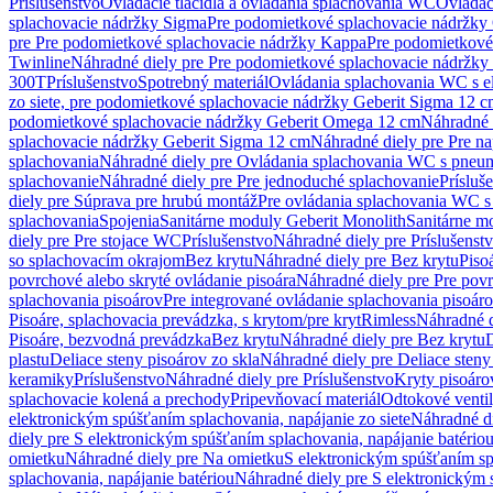
Príslušenstvo
Ovládacie tlačidlá a ovládania splachovania WC
Ovládaci
splachovacie nádržky Sigma
Pre podomietkové splachovacie nádržk
pre Pre podomietkové splachovacie nádržky Kappa
Pre podomietkové
Twinline
Náhradné diely pre Pre podomietkové splachovacie nádržky
300T
Príslušenstvo
Spotrebný materiál
Ovládania splachovania WC s e
zo siete, pre podomietkové splachovacie nádržky Geberit Sigma 12 
podomietkové splachovacie nádržky Geberit Omega 12 cm
Náhradné 
splachovacie nádržky Geberit Sigma 12 cm
Náhradné diely pre Pre n
splachovania
Náhradné diely pre Ovládania splachovania WC s pneu
splachovanie
Náhradné diely pre Pre jednoduché splachovanie
Prísluš
diely pre Súprava pre hrubú montáž
Pre ovládania splachovania WC s
splachovania
Spojenia
Sanitárne moduly Geberit Monolith
Sanitárne m
diely pre Pre stojace WC
Príslušenstvo
Náhradné diely pre Príslušenst
so splachovacím okrajom
Bez krytu
Náhradné diely pre Bez krytu
Piso
povrchové alebo skryté ovládanie pisoára
Náhradné diely pre Pre povr
splachovania pisoárov
Pre integrované ovládanie splachovania pisoár
Pisoáre, splachovacia prevádzka, s krytom/pre kryt
Rimless
Náhradné d
Pisoáre, bezvodná prevádzka
Bez krytu
Náhradné diely pre Bez krytu
D
plastu
Deliace steny pisoárov zo skla
Náhradné diely pre Deliace steny
keramiky
Príslušenstvo
Náhradné diely pre Príslušenstvo
Kryty pisoáro
splachovacie kolená a prechody
Pripevňovací materiál
Odtokové venti
elektronickým spúšťaním splachovania, napájanie zo siete
Náhradné di
diely pre S elektronickým spúšťaním splachovania, napájanie batério
omietku
Náhradné diely pre Na omietku
S elektronickým spúšťaním spl
splachovania, napájanie batériou
Náhradné diely pre S elektronickým 