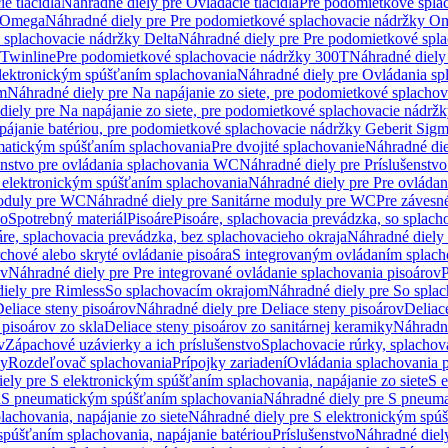
e tlačidlá
Náhradné diely pre Ovládacie tlačidlá
Pre podomietkové spla
y Omega
Náhradné diely pre Pre podomietkové splachovacie nádržky O
 splachovacie nádržky Delta
Náhradné diely pre Pre podomietkové spla
 Twinline
Pre podomietkové splachovacie nádržky 300T
Náhradné diely
lektronickým spúšťaním splachovania
Náhradné diely pre Ovládania s
cm
Náhradné diely pre Na napájanie zo siete, pre podomietkové splacho
diely pre Na napájanie zo siete, pre podomietkové splachovacie nádr
apájanie batériou, pre podomietkové splachovacie nádržky Geberit Sig
matickým spúšťaním splachovania
Pre dvojité splachovanie
Náhradné die
enstvo pre ovládania splachovania WC
Náhradné diely pre Príslušenstv
 elektronickým spúšťaním splachovania
Náhradné diely pre Pre ovláda
oduly pre WC
Náhradné diely pre Sanitárne moduly pre WC
Pre záves
vo
Spotrebný materiál
Pisoáre
Pisoáre, splachovacia prevádzka, so splac
áre, splachovacia prevádzka, bez splachovacieho okraja
Náhradné diely 
chové alebo skryté ovládanie pisoára
S integrovaným ovládaním splach
ov
Náhradné diely pre Pre integrované ovládanie splachovania pisoárov
P
iely pre Rimless
So splachovacím okrajom
Náhradné diely pre So spla
eliace steny pisoárov
Náhradné diely pre Deliace steny pisoárov
Deliac
 pisoárov zo skla
Deliace steny pisoárov zo sanitárnej keramiky
Náhradné
v
Zápachové uzávierky a ich príslušenstvo
Splachovacie rúrky, splachov
ly
Rozdeľovač splachovania
Prípojky zariadení
Ovládania splachovania 
ely pre S elektronickým spúšťaním splachovania, napájanie zo siete
S e
u
S pneumatickým spúšťaním splachovania
Náhradné diely pre S pneum
achovania, napájanie zo siete
Náhradné diely pre S elektronickým spúš
spúšťaním splachovania, napájanie batériou
Príslušenstvo
Náhradné diely