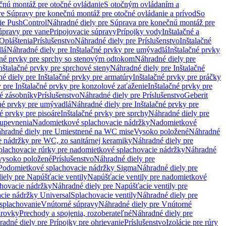
čnú montáž pre otočné ovládanie
S otočným ovládaním a
re Súpravy pre konečnú montáž pre otočné ovládanie a prívod
So
ie PushControl
Náhradné diely pre Súprava pre konečnú montáž pre
úpravy pre vane
Pripojovacie súpravy
Prípojky vody
Inštalačné a
Opláštenia
Príslušenstvo
Náhradné diely pre Príslušenstvo
Inštalačné
lá
Náhradné diely pre Inštalačné prvky pre umývadlá
Inštalačné prvky
čné prvky pre sprchy so stenovým odtokom
Náhradné diely pre
nštalačné prvky pre sprchové steny
Náhradné diely pre Inštalačné
é diely pre Inštalačné prvky pre armatúry
Inštalačné prvky pre práčky
 pre Inštalačné prvky pre konzolové zaťaženie
Inštalačné prvky pre
né zásobníky
Príslušenstvo
Náhradné diely pre Príslušenstvo
Geberit
čné prvky pre umývadlá
Náhradné diely pre Inštalačné prvky pre
é prvky pre pisoáre
Inštalačné prvky pre sprchy
Náhradné diely pre
 upevnenia
Nadomietkové splachovacie nádržky
Nadomietkové
hradné diely pre Umiestnené na WC mise
Vysoko položené
Náhradné
 nádržky pre WC, zo sanitárnej keramiky
Náhradné diely pre
plachovacie rúrky pre nadomietkové splachovacie nádržky
Náhradné
 vysoko položené
Príslušenstvo
Náhradné diely pre
Podomietkové splachovacie nádržky Sigma
Náhradné diely pre
iely pre Napúšťacie ventily
Napúšťacie ventily pre nadomietkové
chovacie nádržky
Náhradné diely pre Napúšťacie ventily pre
acie nádržky Universal
Splachovacie ventily
Náhradné diely pre
 splachovanie
Vnútorné súpravy
Náhradné diely pre Vnútorné
arovky
Prechody a spojenia, rozoberateľné
Náhradné diely pre
adné diely pre Prípojky pre ohrievanie
Príslušenstvo
Izolácie pre rúry