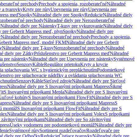
oberateľné prechody
Prechody a spojenia, rozoberateľné
Náhradné
y a tvarovky
Kryty pre rúry
Upevnenia pre rúry
Upevnenia pre
press meď
Spojky
Náhradné diely pre Spojky
Redukcie
Náhradné diely
ozoberateľné prechody
Náhradné diely pre Nerozoberateľné
y
Náhradné diely pre Nástenky
T-kusy pre vykurovanie
Náhradné diely
y pre Geberit Mapress meď, plyn
Spojky
Náhradné diely pre
y
Náhradné diely pre Nerozoberateľné prechody
Prechody a spojenia,
eberit Mapress meď, modré FKM
Náhradné diely pre Geberit
y
Náhradné diely pre T-kusy
Nerozoberateľné prechody
Náhradné
é diely pre Zátky
Príslušenstvo pre Geberit Mapress meď
Náhradné
a pre nástenky
Náhradné diely pre Upevnenia pre nástenky
Systémové
lušenstvo
Senzory
Káble
Regulátor prietoku
Kryty a krycie
nia splachovania WC s hygienickým prepláchnutím
Podomietkové
ušenstvo pre splachovacie nádržky a ovládania splachovania WC
áchnutím
Senzory
Káble
Sieťové zdroje
Náhradné diely pre Sieťové
ress
Náhradné diely pre S lisovanými prípojkami Mapress
Šikmé
it
S lisovanými prípojkami Mepla
Náhradné diely pre S lisovanými
 Guľové kohúty
S lisovanými prípojkami FlowFit
Náhradné diely pre S
apress
Náhradné diely pre S lisovanými prípojkami Mapress
S
ú montáž
S lisovanými prípojkami FlowFit
Náhradné diely pre S
olex
Náhradné diely pre S lisovanými prípojkami Volex
S prípojkami
 závitovými prípojkami
Náhradné diely pre So závitovými
press
Úseky vodomeru pre podomietkovú montáž
Náhradné diely pre
denie
Systémové rúry
Sortiment rozdeľovačov
Rozdeľovače pre
é diely pre Odbočky
Redukcie
Čistiace tvarovky
Náhradné diely pre