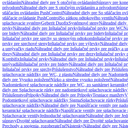
ovládaním
Náhradné diely pre S otočným ovládaním
Súpravy pre kone
prívodom
Náhradné diely pre S otočným ovládaním a prívodom
Súpra
stláčacím ovládaním PushControl
Náhradné diely pre So stláčacím o
stláčacie ovládanie PushControl
So zátkou odtokového ventilu
Náhradn
splachovacie systémy
Geberit Duofix
Systémové steny
Náhradné diely 
prvky
Náhradné diely pre Inštalačné prvky
Inštalačné prvky pre WC
Ná
pre bidety
Náhradné diely pre Inštalačné prvky pre bidety
Inštalačné p
Inštalačné prvky pre sprchy so stenovým odtokom
Inštalačné prvky pr
prvky pre sprchové steny
Inštalačné prvky pre výlevky
Náhradné diely
a umývačky riadu
Náhradné diely pre Inštalačné prvky pre práčky a 
drezy
Náhradné diely pre Inštalačné prvky pre drezy
Inštalačné prvky 
Kombifix
Inštalačné prvky
Náhradné diely pre Inštalačné prvky
Inštal
umývadlá
Inštalačné prvky pre bidety
Náhradné diely pre Inštalačné pr
Inštalačné prvky pre sprchy
Príslušenstvo
Náhradné diely pre Príslušen
splachovacie nádržky pre WC, z plastu
Náhradné diely pre Nadomietk
diely pre Vysoko položené
Nízko a stredne vysoko položené
Náhradné 
Nadomietkové splachovacie nádržky pre WC, zo sanitárnej keramiky
diely pre Splachovacie rúrky pre nadomietkové splachovacie nádržky
Príslušenstvo
Prípojky
Náhradné diely pre Prípojky
Tesniace manžety
V
Podomietkové splachovacie nádržky Sigma
Splachovacie rúrky
Príslu
splachovacie nádržky
Náhradné diely pre Napúšťacie ventily pre nad
keramické splachovacie nádržky
Napúšťacie ventily pre splachovacie
Splachovacie ventily
Jednoduché splachovanie
Náhradné diely pre Je
súpravy
Dvojité splachovanie
Náhradné diely pre Dvojité splachovani
Prechody a spojenia, rozoberateľné
Nástenky
Náhradné diely pre Nás