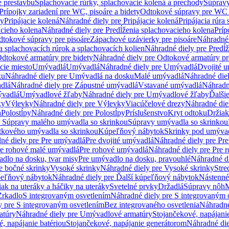
e prestavbu
Splachovacie rúrky, splachovacie kolená a prechody
Súpravy
Prípojky zariadení pre WC, pisoáre a bidety
Odtokové súpravy pre WC 
ky
Pripájacie kolená
Náhradné diely pre Pripájacie kolená
Pripájacia rúra
acieho kolena
Náhradné diely pre Predĺženia splachovacieho kolena
Príp
dtokové súpravy pre pisoáre
Zápachové uzávierky pre pisoáre
Náhradné 
a splachovacích rúrok a splachovacích kolien
Náhradné diely pre Predĺž
dtokové armatúry pre bidety
Náhradné diely pre Odtokové armatúry pr
ie miesto
Umývadlá
Umývadlá
Náhradné diely pre Umývadlá
Dvojité 
ku
Náhradné diely pre Umývadlá na dosku
Malé umývadlá
Náhradné die
dlá
Náhradné diely pre Zápustné umývadlá
Vstavané umývadlá
Náhradn
vadlá
Umývadlové žľaby
Náhradné diely pre Umývadlové žľaby
Ďalši
ky
Výlevky
Náhradné diely pre Výlevky
Viacúčelové drezy
Náhradné die
a
Polostĺpy
Náhradné diely pre Polostĺpy
Príslušenstvo
Kryt odtoku
Držiak
e Súpravy malého umývadla so skrinkou
Súpravy umývadla so skrinkou
tkového umývadla so skrinkou
Kúpeľňový nábytok
Skrinky pod umýva
né diely pre Pre umývadlá
Pre dvojité umývadlá
Náhradné diely pre Pre
re rohové malé umývadlá
Pre rohové umývadlá
Náhradné diely pre Pre 
dlo na dosku, tvar misy
Pre umývadlo na dosku, pravouhlé
Náhradné di
e bočné skrinky
Vysoké skrinky
Náhradné diely pre Vysoké skrinky
Stre
peľňový nábytok
Náhradné diely pre Ďalší kúpeľňový nábytok
Nástenné
ak na uteráky a háčiky na uteráky
Svetelné prvky
Držadlá
Súpravy nôh
M
Zrkadlo
S integrovaným osvetlením
Náhradné diely pre S integrovaným 
y pre S integrovaným osvetlením
Bez integrovaného osvetlenia
Náhradné
atúry
Náhradné diely pre Umývadlové armatúry
Stojančekové, napájanie
, napájanie batériou
Stojančekové, napájanie generátorom
Náhradné die