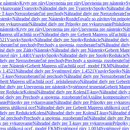
re nástenky
Kryty pre rúry
Upevnenia pre rúry
Upevnenia pre nástenky
Sy
vykurovanie
Tvarovky
Náhradné diely pre Tvarovky
Spojky
Náhradné di
e T-kusy
Nerozoberateľné prechody
Náhradné diely pre Nerozoberateľn
stenky
Náhradné diely pre Nástenky
Rozdeľovače so závitovým pripoj
pre vykurovanie
Náhradné diely pre Prípojky pre vykurovanie
Príslušen
 nástenky
Kryty pre rúry
Upevnenia pre rúry
Upevnenia pre nástenky
Náh
apress ušľachtilá oceľ
Náhradné diely pre Geberit Mapress ušľachtilá 
4521
Vsuvky
Spojky
Náhradné diely pre Spojky
Redukcie
Náhradné diely
oberateľné prechody
Prechody a spojenia, rozoberateľné
Náhradné diely
né diely pre Zátky
Nástenky
Náhradné diely pre Nástenky
Geberit Mapre
émové rúry 1.4401
Vsuvky
Spojky
Náhradné diely pre Spojky
Redukcie
N
iely pre Nerozoberateľné prechody
Prechody a spojenia, rozoberateľné
y pre Nástenky
Geberit Mapress ušľachtilá oceľ, modré FKM
Náhradné 
y 1.4521
Náhradné diely pre Systémové rúry 1.4521
Vsuvky
Spojky
Náhr
e T-kusy
Nerozoberateľné prechody
Náhradné diely pre Nerozoberateľn
berit Mapress ušľachtilá oceľ, príslušenstvo
Náhradné diely pre Geberit
né diely pre Upevnenia pre nástenky
Systémové tesnenia
Geberit Mapr
pre Redukcie
Kolená
Náhradné diely pre Kolená
T-kusy
Náhradné diely 
é diely pre Prechody a spojenia, rozoberateľné
Axiálne kompenzátory
anie
Prípojky pre vykurovanie
Náhradné diely pre Prípojky pre vykurov
press uhlíková oceľ
Náhradné diely pre Geberit Mapress uhlíková oceľ
iely pre Redukcie
Kolená
Náhradné diely pre Kolená
T-kusy
Náhradné d
ľné prechody
Prechody a spojenia, rozoberateľné
Náhradné diely pre Pr
y pre vykurovanie
Náhradné diely pre T-kusy pre vykurovanie
Prípojky
ress uhlíková oceľ, modré FKM
Systémové rúry 1.0034
Systémové rúry