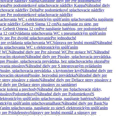
chovacie nádržky Sigma
Náhradné diely pre Pre podomietkové
mega
Pre podomietkové splachovacie nádržky Kappa
Náhradné diely
chovacie nádržky Delta
Pre podomietkové splachovacie nádržky
 pre Pre podomietkové splachovacie nádržky
plachovania WC s elektronickým spúšťaním splachovania
Na napájanie
vacie nádržky Geberit Sigma 12 cm
Na napájanie zo siete, pre
žky Geberit Omega 12 cm
Pre napájanie batériou, pre podomietkové
ma 12 cm
Ovládania splachovania WC s pneumatickým spúšťaním
ly pre Pre dvojité splachovanie
Pre jednoduché
o pre ovládania splachovania WC
Súprava pre hrubú montáž
Náhradné
nia splachovania WC s elektronickým spúšťaním
né WC
Náhradné diely pre Pre závesné WC
Pre stojace WC
Náhradné
hovacím okrajom
Náhradné diely pre Pisoáre, splachovacia prevádzka,
pre Pisoáre, splachovacia prevádzka, bez splachovacieho okraja
Pre
ovania pisoárov
Náhradné diely pre S integrovaným ovládaním
isoáre, splachovacia prevádzka, s krytom/pre kryt
Náhradné diely pre
chovacím okrajom
Pisoáre, bezvodná prevádzka
Náhradné diely pre
e steny pisoárov z plastu
Náhradné diely pre Deliace steny pisoárov z
 diely pre Deliace steny pisoárov zo sanitárnej
acie kolená a prechody
Náhradné diely pre Splachovacie rúrky,
pisoárov
Podomietkové
Náhradné diely pre Podomietkové
S
lektronickým spúšťaním splachovania, napájanie batériou
Náhradné
atickým spúšťaním splachovania
Basic
Náhradné diely pre Basic
Na
ťaním splachovania, napájanie zo siete
S elektronickým spúšťaním
 pre Príslušenstvo
Súpravy pre hrubú montáž a súpravy pre