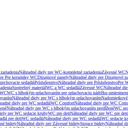
zariadenia
Náhradné diely pre WC-kompletné zariadenia
Závesné WC
N
pre Pre keramiky WC
Dizajnové panely
Náhradné diely pre Dizajnové p
sprchovacie sedadlá
Príslušenstvo
Náhradné diely pre Príslušenstvo
Pre W
iadenia
Spotrebný materiál
WC a WC sedadlá
Závesné WC
Náhradné di
e WC
WC s hlbokým splachovaním pre splachovaciu nádržku umiestne
ovaním
Náhradné diely pre WC s hlbokým splachovaním
Nadomietkové 
radné diely pre WC sedadlá
WC Comfort
Náhradné diely pre WC Comf
žené
Náhradné diely pre WC s hlbokým splachovaním predĺžené
WC sed
iely pre WC sedacie kruhy
WC pre deti
Náhradné diely pre WC pre deti
dlá pre deti
WC sedadlá
Náhradné diely pre WC sedadlá
WC sedacie k
né bidety
Náhradné diely pre Závesné bidety
Stojace bidety
Náhradné die