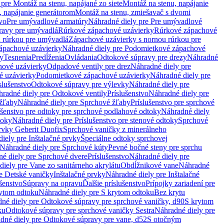
pre Montáž na stenu, napájané zo siete
Montáž na stenu, napájanie
, napájanie generátorom
Montáž na stenu, zmiešavač s dvomi
vo
Pre umývadlové armatúry
Náhradné diely pre Pre umývadlové
ravy pre umývadlá
Rúrkové zápachové uzávierky
Rúrkové zápachové
u rúrkou pre umývadlá
Zápachové uzávierky s nornou rúrkou pre
ápachové uzávierky
Náhradné diely pre Podomietkové zápachové
ky
Tesnenia
Predĺženia
Ovládania
Odtokové súpravy pre drezy
Náhradné
ové uzávierky
Odpadové ventily pre drez
Náhradné diely pre
é uzávierky
Podomietkové zápachové uzávierky
Náhradné diely pre
slušenstvo
Odtokové súpravy pre výlevky
Náhradné diely pre
radné diely pre Odtokové ventily
Príslušenstvo
Náhradné diely pre
žľaby
Náhradné diely pre Sprchové žľaby
Príslušenstvo pre sprchové
ušenstvo pre odtoky pre sprchové podlahové odtoky
Náhradné diely
toky
Náhradné diely pre Príslušenstvo pre stenové odtoky
Sprchové
prvky Geberit Duofix
Sprchové vaničky z minerálneho
iely pre Inštalačné prvky
Špeciálne odtoky sprchovej
Náhradné diely pre Sprchové kúty
Pevné bočné steny pre sprchu
é diely pre Sprchové dvere
Príslušenstvo
Náhradné diely pre
iely pre Vane zo sanitárneho akrylátu
Obdĺžnikové vane
Náhradné
e Detské vaničky
Inštalačné prvky
Náhradné diely pre Inštalačné
ušenstvo
Súpravy na opravu
Ďalšie príslušenstvo
Prípojky zariadení pre
ytom odtoku
Náhradné diely pre S krytom odtoku
Bez krytu
né diely pre Odtokové súpravy pre sprchové vaničky, d90
S krytom
ku
Odtokové súpravy pre sprchové vaničky Sestra
Náhradné diely pre
dné diely pre Odtokové súpravy pre vane, d52
S otočným