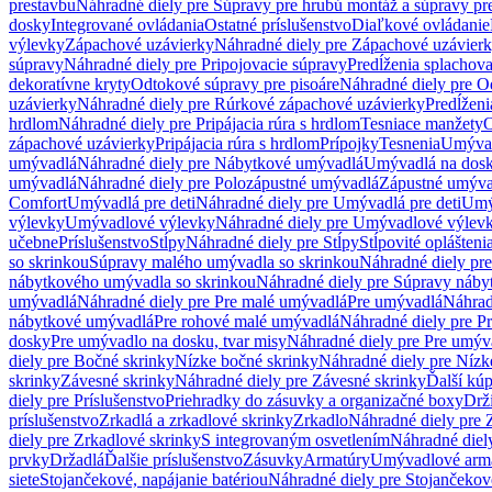
prestavbu
Náhradné diely pre Súpravy pre hrubú montáž a súpravy pr
dosky
Integrované ovládania
Ostatné príslušenstvo
Diaľkové ovládanie
výlevky
Zápachové uzávierky
Náhradné diely pre Zápachové uzávier
súpravy
Náhradné diely pre Pripojovacie súpravy
Predĺženia splachov
dekoratívne kryty
Odtokové súpravy pre pisoáre
Náhradné diely pre O
uzávierky
Náhradné diely pre Rúrkové zápachové uzávierky
Predĺženi
hrdlom
Náhradné diely pre Pripájacia rúra s hrdlom
Tesniace manžety
O
zápachové uzávierky
Pripájacia rúra s hrdlom
Prípojky
Tesnenia
Umývac
umývadlá
Náhradné diely pre Nábytkové umývadlá
Umývadlá na dos
umývadlá
Náhradné diely pre Polozápustné umývadlá
Zápustné umýva
Comfort
Umývadlá pre deti
Náhradné diely pre Umývadlá pre deti
Umý
výlevky
Umývadlové výlevky
Náhradné diely pre Umývadlové výlev
učebne
Príslušenstvo
Stĺpy
Náhradné diely pre Stĺpy
Stĺpovité oplášteni
so skrinkou
Súpravy malého umývadla so skrinkou
Náhradné diely pr
nábytkového umývadla so skrinkou
Náhradné diely pre Súpravy náby
umývadlá
Náhradné diely pre Pre malé umývadlá
Pre umývadlá
Náhrad
nábytkové umývadlá
Pre rohové malé umývadlá
Náhradné diely pre P
dosky
Pre umývadlo na dosku, tvar misy
Náhradné diely pre Pre umýva
diely pre Bočné skrinky
Nízke bočné skrinky
Náhradné diely pre Nízk
skrinky
Závesné skrinky
Náhradné diely pre Závesné skrinky
Ďalší kú
diely pre Príslušenstvo
Priehradky do zásuvky a organizačné boxy
Drži
príslušenstvo
Zrkadlá a zrkadlové skrinky
Zrkadlo
Náhradné diely pre 
diely pre Zrkadlové skrinky
S integrovaným osvetlením
Náhradné diel
prvky
Držadlá
Ďalšie príslušenstvo
Zásuvky
Armatúry
Umývadlové arm
siete
Stojančekové, napájanie batériou
Náhradné diely pre Stojančekové