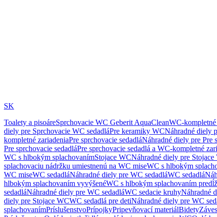
SK
Toalety a pisoáre
Sprchovacie WC Geberit AquaClean
WC-kompletné 
diely pre Sprchovacie WC sedadlá
Pre keramiky WC
Náhradné diely 
kompletné zariadenia
Pre sprchovacie sedadlá
Náhradné diely pre Pre 
Pre sprchovacie sedadlá
Pre sprchovacie sedadlá a WC-kompletné zar
WC s hlbokým splachovaním
Stojace WC
Náhradné diely pre Stojac
splachovaciu nádržku umiestnenú na WC mise
WC s hlbokým splach
WC mise
WC sedadlá
Náhradné diely pre WC sedadlá
WC sedadlá
Náh
hlbokým splachovaním vyvýšené
WC s hlbokým splachovaním predĺ
sedadlá
Náhradné diely pre WC sedadlá
WC sedacie kruhy
Náhradné d
diely pre Stojace WC
WC sedadlá pre deti
Náhradné diely pre WC seda
splachovaním
Príslušenstvo
Prípojky
Pripevňovací materiál
Bidety
Záves