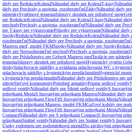
diely pre Redukcie
Kolená
Náhradné diely pre Kolená
T-kusy
Náhradné
diely pre Prechody a spojenia, rozoberateľné
Zátky
Náhradné diely pr
nástenky
Systémové tesnenia
Súpravy skrutiek pre prírubové spoje
Geb
pre Redukcie
Kolená
Náhradné diely pre Kolená
T-kusy
Náhradné diely
prechody
Prechody a spojenia, rozoberateľné
Náhradné diely pre Prech
pre T-kusy pre vykurovanie
Prípojky pre vykurovanie
Náhradné diely 
Spojky
Redukcie
Náhradné diely pre Redukcie
Kolená
Náhradné diely 
rozoberateľné
Náhradné diely pre Prechody a spojenia, rozoberateľné
Mapress meď, modré FKM
Spojky
Náhradné diely pre Spojky
Redukc
diely pre Nerozoberateľné prechody
Prechody a spojenia, rozoberateľ
diely pre Príslušenstvo pre Geberit Mapress meď
Izolácie pre nástenky
tesnenia
Súpravy skrutiek pre prírubové spoje
Hygienický systém Gebe
dosky
Splachovacie nádržky a ovládania splachovania WC s hygieni
splachovacie nádržky s hygienickým prepláchnutím
Hygienické mont
s hygienickým prepláchnutím
Náhradné diely pre Príslušenstvo pre s
zdroje
Sieťové komponenty
Potrubné armatúry
Priame sedlové ventily
N
sedlové ventily
Náhradné diely pre Šikmé sedlové ventily
S lisovanými
prípojkami Mepla
S lisovanými prípojkami Mapress
Náhradné diely pr
lisovanými prípojkami FlowFit
S lisovanými prípojkami Mepla
Náhrad
lisovanými prípojkami Mapress, modré FKM
Guľové kohúty pre pod
lisovanými prípojkami FlowFit
S lisovanými prípojkami Mepla
Náhrad
Compact
Náhradné diely pre S prípojkami Compact
S lisovanými príp
prípojkami
Spätné ventily
Náhradné diely pre Spätné ventily
S lisovan
Úseky vodomeru pre podomietkovú montáž
So závitovými prípojkam
podlahové vykurovanie
Kanalizačné systémy budov
Geberit Silent-db