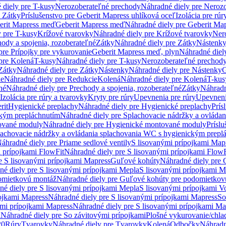
 diely pre T-kusy
Nerozoberateľné prechody
Náhradné diely pre Neroz
e Zátky
Príslušenstvo pre Geberit Mapress uhlíková oceľ
Izolácia pre rúr
erit Mapress meď
Geberit Mapress meď
Náhradné diely pre Geberit Ma
 pre T-kusy
Krížové tvarovky
Náhradné diely pre Krížové tvarovky
Ner
ody a spojenia, rozoberateľné
Zátky
Náhradné diely pre Zátky
Nástenk
pre Prípojky pre vykurovanie
Geberit Mapress meď, plyn
Náhradné diel
pre Kolená
T-kusy
Náhradné diely pre T-kusy
Nerozoberateľné prechod
Zátky
Náhradné diely pre Zátky
Nástenky
Náhradné diely pre Nástenky
G
ie
Náhradné diely pre Redukcie
Kolená
Náhradné diely pre Kolená
T-kus
né
Náhradné diely pre Prechody a spojenia, rozoberateľné
Zátky
Náhradn
Izolácia pre rúry a tvarovky
Kryty pre rúry
Upevnenia pre rúry
Upevneni
rit
Hygienické preplachy
Náhradné diely pre Hygienické preplachy
Prís
ckým prepláchnutím
Náhradné diely pre Splachovacie nádržky a ovláda
ované moduly
Náhradné diely pre Hygienické montované moduly
Prísl
plachovacie nádržky a ovládania splachovania WC s hygienickým prepl
áhradné diely pre Priame sedlové ventily
S lisovanými prípojkami Map
 prípojkami FlowFit
Náhradné diely pre S lisovanými prípojkami FlowF
e S lisovanými prípojkami Mapress
Guľové kohúty
Náhradné diely pre
né diely pre S lisovanými prípojkami Mepla
S lisovanými prípojkami M
omietkovú montáž
Náhradné diely pre Guľové kohúty pre podomietkov
né diely pre S lisovanými prípojkami Mepla
S lisovanými prípojkami V
ojkami Mapress
Náhradné diely pre S lisovanými prípojkami Mapress
So
ými prípojkami Mapress
Náhradné diely pre S lisovanými prípojkami Ma
i
Náhradné diely pre So závitovými prípojkami
Plošné vykurovanie/chla
20
Rúry
Tvarovky
Náhradné diely pre Tvarovky
Kolená
Odbočky
Náhradn