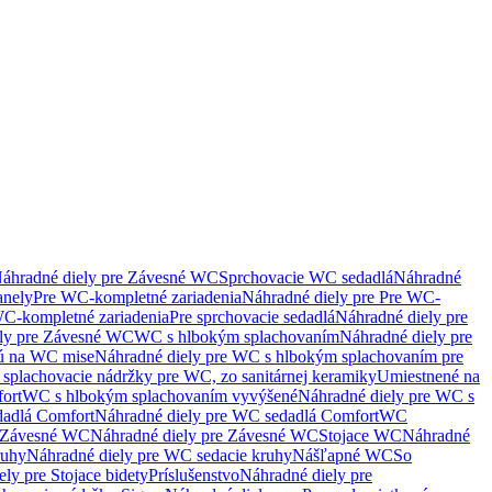
áhradné diely pre Závesné WC
Sprchovacie WC sedadlá
Náhradné
anely
Pre WC-kompletné zariadenia
Náhradné diely pre Pre WC-
C-kompletné zariadenia
Pre sprchovacie sedadlá
Náhradné diely pre
ely pre Závesné WC
WC s hlbokým splachovaním
Náhradné diely pre
nú na WC mise
Náhradné diely pre WC s hlbokým splachovaním pre
splachovacie nádržky pre WC, zo sanitárnej keramiky
Umiestnené na
ort
WC s hlbokým splachovaním vyvýšené
Náhradné diely pre WC s
adlá Comfort
Náhradné diely pre WC sedadlá Comfort
WC
Závesné WC
Náhradné diely pre Závesné WC
Stojace WC
Náhradné
ruhy
Náhradné diely pre WC sedacie kruhy
Nášľapné WC
So
ly pre Stojace bidety
Príslušenstvo
Náhradné diely pre