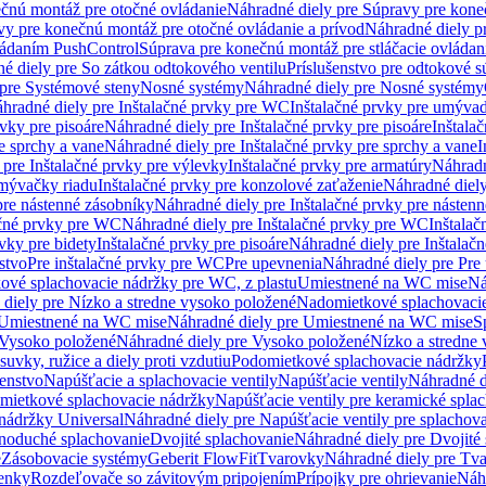
čnú montáž pre otočné ovládanie
Náhradné diely pre Súpravy pre kone
vy pre konečnú montáž pre otočné ovládanie a prívod
Náhradné diely p
vládaním PushControl
Súprava pre konečnú montáž pre stláčacie ovládan
é diely pre So zátkou odtokového ventilu
Príslušenstvo pre odtokové s
pre Systémové steny
Nosné systémy
Náhradné diely pre Nosné systémy
hradné diely pre Inštalačné prvky pre WC
Inštalačné prvky pre umývad
rvky pre pisoáre
Náhradné diely pre Inštalačné prvky pre pisoáre
Inštala
e sprchy a vane
Náhradné diely pre Inštalačné prvky pre sprchy a vane
I
 pre Inštalačné prvky pre výlevky
Inštalačné prvky pre armatúry
Náhradn
umývačky riadu
Inštalačné prvky pre konzolové zaťaženie
Náhradné diely
pre nástenné zásobníky
Náhradné diely pre Inštalačné prvky pre násten
ačné prvky pre WC
Náhradné diely pre Inštalačné prvky pre WC
Inštala
vky pre bidety
Inštalačné prvky pre pisoáre
Náhradné diely pre Inštalačn
stvo
Pre inštalačné prvky pre WC
Pre upevnenia
Náhradné diely pre Pre
ové splachovacie nádržky pre WC, z plastu
Umiestnené na WC mise
Ná
diely pre Nízko a stredne vysoko položené
Nadomietkové splachovacie
Umiestnené na WC mise
Náhradné diely pre Umiestnené na WC mise
S
Vysoko položené
Náhradné diely pre Vysoko položené
Nízko a stredne
suvky, ružice a diely proti vzdutiu
Podomietkové splachovacie nádržky
šenstvo
Napúšťacie a splachovacie ventily
Napúšťacie ventily
Náhradné d
omietkové splachovacie nádržky
Napúšťacie ventily pre keramické spla
 nádržky Universal
Náhradné diely pre Napúšťacie ventily pre splachov
dnoduché splachovanie
Dvojité splachovanie
Náhradné diely pre Dvojité
e
Zásobovacie systémy
Geberit FlowFit
Tvarovky
Náhradné diely pre Tv
tenky
Rozdeľovače so závitovým pripojením
Prípojky pre ohrievanie
Náhr