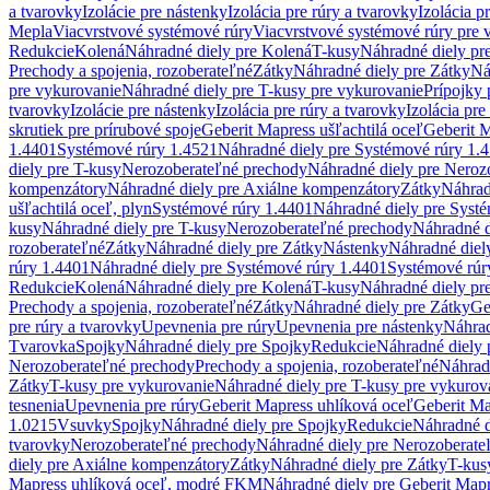
a tvarovky
Izolácie pre nástenky
Izolácia pre rúry a tvarovky
Izolácia p
Mepla
Viacvrstvové systémové rúry
Viacvrstvové systémové rúry pre 
Redukcie
Kolená
Náhradné diely pre Kolená
T-kusy
Náhradné diely pr
Prechody a spojenia, rozoberateľné
Zátky
Náhradné diely pre Zátky
Ná
pre vykurovanie
Náhradné diely pre T-kusy pre vykurovanie
Prípojky 
tvarovky
Izolácie pre nástenky
Izolácia pre rúry a tvarovky
Izolácia pre
skrutiek pre prírubové spoje
Geberit Mapress ušľachtilá oceľ
Geberit M
1.4401
Systémové rúry 1.4521
Náhradné diely pre Systémové rúry 1.
diely pre T-kusy
Nerozoberateľné prechody
Náhradné diely pre Neroz
kompenzátory
Náhradné diely pre Axiálne kompenzátory
Zátky
Náhrad
ušľachtilá oceľ, plyn
Systémové rúry 1.4401
Náhradné diely pre Syst
kusy
Náhradné diely pre T-kusy
Nerozoberateľné prechody
Náhradné d
rozoberateľné
Zátky
Náhradné diely pre Zátky
Nástenky
Náhradné diel
rúry 1.4401
Náhradné diely pre Systémové rúry 1.4401
Systémové rúr
Redukcie
Kolená
Náhradné diely pre Kolená
T-kusy
Náhradné diely pr
Prechody a spojenia, rozoberateľné
Zátky
Náhradné diely pre Zátky
Ge
pre rúry a tvarovky
Upevnenia pre rúry
Upevnenia pre nástenky
Náhrad
Tvarovka
Spojky
Náhradné diely pre Spojky
Redukcie
Náhradné diely 
Nerozoberateľné prechody
Prechody a spojenia, rozoberateľné
Náhradn
Zátky
T-kusy pre vykurovanie
Náhradné diely pre T-kusy pre vykurov
tesnenia
Upevnenia pre rúry
Geberit Mapress uhlíková oceľ
Geberit Ma
1.0215
Vsuvky
Spojky
Náhradné diely pre Spojky
Redukcie
Náhradné d
tvarovky
Nerozoberateľné prechody
Náhradné diely pre Nerozoberate
diely pre Axiálne kompenzátory
Zátky
Náhradné diely pre Zátky
T-kus
Mapress uhlíková oceľ, modré FKM
Náhradné diely pre Geberit Map