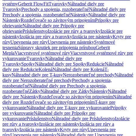
systémy
Geberit FlowFit
Tvarovky
Náhradné diely pre
Tvarovky
Prechody a spojenia, rozoberateľné
Náhradné diely pre
Prechody a spojenia, rozoberateľné
Nástenky
Náhradné diely pre
Nástenky
Rozdeľovače so závitovým pripojením
Prípojky pre
ohrievanie
Náhradné diely pre Prípojky pre
ohrievanie
Príslušenstvo
Izolácie pre rúry a tvarovky
Izolácie pre
nástenky
Izolácia pre rúry a tvarovky
Izolácia pre nástenky
Kryty pre
rúry
Upevnenia pre rúry
Upevnenia pre nástenky
Systémové
tesnenia
Súpravy skrutiek pre pripojenia prírubou
Geberit
Mepla
Viacvrstvové systémové rúry
Viacvrstvové systémové rúry pre
vykurovanie
Tvarovky
Náhradné diely pre
Tvarovky
Spojky
Náhradné diely pre Spojky
Redukcie
Náhradné
diely pre Redukcie
Kolená
Náhradné diely pre Kolená
T-
kusy
Náhradné diely pre T-kusy
Nerozoberateľné prechody
Náhradné
diely pre Nerozoberateľné prechody
Prechody a spojenia,
rozoberateľné
Náhradné diely pre Prechody a spojenia,
rozoberateľné
Zátky
Náhradné diely pre Zátky
Nástenky
Náhradné
diely pre Nástenky
Rozdeľovače so závitovým pripojením
Náhradné
diely pre Rozdeľovače so závitovým pripojením
T-kusy pre
vykurovanie
Náhradné diely pre T-kusy pre vykurovanie
Prípojky
pre vykurovanie
Náhradné diely pre Prípojky pre
vykurovanie
Príslušenstvo
Náhradné diely pre Príslušenstvo
Izolácie
pre rúry a tvarovky
Izolácie pre nástenky
Izolácia pre rúry a
tvarovky
Izolácia pre nástenky
Kryty pre rúry
Upevnenia pre
rúry
Upevnenia pre nástenky
Náhradné diely pre Upevnenia pre