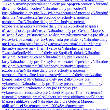
1.4521
Vsuvky
Spojky
Náhradné diely pre Spojky
Redukcie
Náhradné
diely pre Redukcie
Kolená
Náhradné diely pre Kolená
T-
kusy
Náhradné diely pre T-kusy
Nerozoberateľné prechody
Náhradné
diely pre Nerozoberateľné prechody
Prechody a spojenia,
rozoberateľné
Náhradné diely pre Prechody a spojenia,
rozoberateľné
Zátky
Náhradné diely pre Zátky
Geberit Mapress
ušľachtilá oceľ, príslušenstvo
Náhradné diely pre Geberit Mapress
ušľachtilá oceľ, príslušenstvo
Izolácie pre nástenky
Izolácia pre rúry a
tvarovky
Upevnenia pre rúry
Upevnenia pre nástenky
Náhradné diely
pre Upevnenia pre nástenky
Systémové tesnenia
Geberit Mapress
therm
Systémové rúry Therm
Tvarovka
Náhradné diely pre
Tvarovka
Spojky
Náhradné diely pre Spojky
Redukcie
Náhradné
diely pre Redukcie
Kolená
Náhradné diely pre Kolená
T-
kusy
Náhradné diely pre T-kusy
Nerozoberateľné prechody
Náhradné
diely pre Nerozoberateľné prechody
Prechody a spojenia,
rozoberateľné
Náhradné diely pre Prechody a spojenia,
rozoberateľné
Axiálne kompenzátory
Náhradné diely pre Axiálne
kompenzátory
Zátky
Náhradné diely pre Zátky
T-kusy pre
vykurovanie
Náhradné diely pre T-kusy pre vykurovanie
Prípojky
pre vykurovanie
Náhradné diely pre Prípojky pre
vykurovanie
Príslušenstvo pre Geberit Mapress Therm
Systémové
tesnenia
Upevnenia pre rúry
Geberit Mapress uhlíková oceľ
Geberit
Mapress uhlíková oceľ
Náhradné diely pre Geberit Mapress
uhlíková oceľ
Systémové rúry 1.0034
Systémové rúry