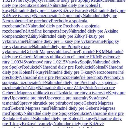
1.0215
Vsuvky
Spojky
Náhradné diely pre Spojky
Redukcie
Náhradné
diely pre Redukcie
Kolená
Náhradné diely pre Kolená
T-
kusy
Náhradné diely pre T-kusy
Krížové tvarovky
Náhradné diely pre
Krížové tvarovky
Nerozoberateľné prechody
Náhradné diely pre
Nerozoberateľné prechody
Prechody a spojenia,
rozoberateľné
Náhradné diely pre Prechody a spojenia,
rozoberateľné
Axiálne kompenzátory
Náhradné diely pre Axiálne
kompenzátory
Zátky
Náhradné diely pre Zátky
T-kusy pre
vykurovanie
Náhradné diely pre T-kusy pre vykurovanie
Prípojky
pre vykurovanie
Náhradné diely pre Prípojky pre
vykurovanie
Geberit Mapress uhlíková oceľ, modré FKM
Náhradné
diely pre Geberit Mapress uhlíková oceľ, modré FKM
Systémové
rúry 1.0034
Systémové rúry 1.0215
Vsuvky
Spojky
Náhradné diely
pre Spojky
Redukcie
Náhradné diely pre Redukcie
Kolená
Náhradné
diely pre Kolená
T-kusy
Náhradné diely pre T-kusy
Nerozoberateľné
prechody
Náhradné diely pre Nerozoberateľné prechody
Prechody a
spojenia, rozoberateľné
Náhradné diely pre Prechody a spojenia,
rozoberateľné
Zátky
Náhradné diely pre Zátky
Príslušenstvo pre
Geberit Mapress uhlíková oceľ
Izolácia pre rúry a tvarovky
Kryty pre
rúry
Upevnenia pre rúry
Upevnenia pre nástenky
Systémové
tesnenia
Súpravy skrutiek pre prírubové spoje
Geberit Mapress
meď
Geberit Mapress meď
Náhradné diely pre Geberit Mapress
meď
Spojky
Náhradné diely pre Spojky
Redukcie
Náhradné diely pre
Redukcie
Kolená
Náhradné diely pre Kolená
T-kusy
Náhradné diely
pre T-kusy
Krížové tvarovky
Náhradné diely pre Krížové