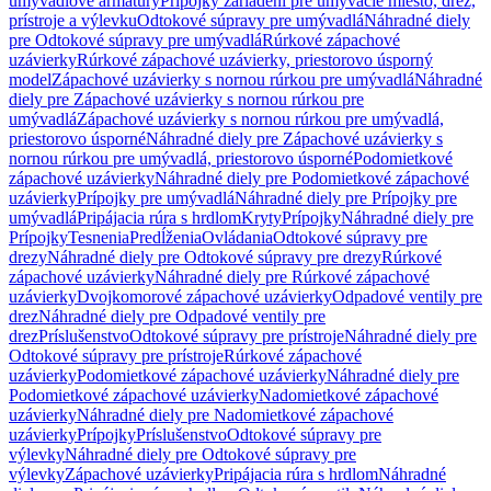
umývadlové armatúry
Prípojky zariadení pre umývacie miesto, drez,
prístroje a výlevku
Odtokové súpravy pre umývadlá
Náhradné diely
pre Odtokové súpravy pre umývadlá
Rúrkové zápachové
uzávierky
Rúrkové zápachové uzávierky, priestorovo úsporný
model
Zápachové uzávierky s nornou rúrkou pre umývadlá
Náhradné
diely pre Zápachové uzávierky s nornou rúrkou pre
umývadlá
Zápachové uzávierky s nornou rúrkou pre umývadlá,
priestorovo úsporné
Náhradné diely pre Zápachové uzávierky s
nornou rúrkou pre umývadlá, priestorovo úsporné
Podomietkové
zápachové uzávierky
Náhradné diely pre Podomietkové zápachové
uzávierky
Prípojky pre umývadlá
Náhradné diely pre Prípojky pre
umývadlá
Pripájacia rúra s hrdlom
Kryty
Prípojky
Náhradné diely pre
Prípojky
Tesnenia
Predĺženia
Ovládania
Odtokové súpravy pre
drezy
Náhradné diely pre Odtokové súpravy pre drezy
Rúrkové
zápachové uzávierky
Náhradné diely pre Rúrkové zápachové
uzávierky
Dvojkomorové zápachové uzávierky
Odpadové ventily pre
drez
Náhradné diely pre Odpadové ventily pre
drez
Príslušenstvo
Odtokové súpravy pre prístroje
Náhradné diely pre
Odtokové súpravy pre prístroje
Rúrkové zápachové
uzávierky
Podomietkové zápachové uzávierky
Náhradné diely pre
Podomietkové zápachové uzávierky
Nadomietkové zápachové
uzávierky
Náhradné diely pre Nadomietkové zápachové
uzávierky
Prípojky
Príslušenstvo
Odtokové súpravy pre
výlevky
Náhradné diely pre Odtokové súpravy pre
výlevky
Zápachové uzávierky
Pripájacia rúra s hrdlom
Náhradné