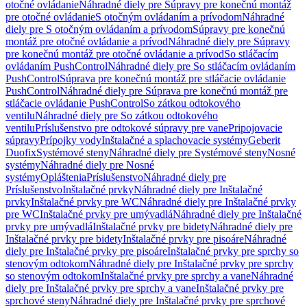
otočné ovládanie
Náhradné diely pre Súpravy pre konečnú montáž
pre otočné ovládanie
S otočným ovládaním a prívodom
Náhradné
diely pre S otočným ovládaním a prívodom
Súpravy pre konečnú
montáž pre otočné ovládanie a prívod
Náhradné diely pre Súpravy
pre konečnú montáž pre otočné ovládanie a prívod
So stláčacím
ovládaním PushControl
Náhradné diely pre So stláčacím ovládaním
PushControl
Súprava pre konečnú montáž pre stláčacie ovládanie
PushControl
Náhradné diely pre Súprava pre konečnú montáž pre
stláčacie ovládanie PushControl
So zátkou odtokového
ventilu
Náhradné diely pre So zátkou odtokového
ventilu
Príslušenstvo pre odtokové súpravy pre vane
Pripojovacie
súpravy
Prípojky vody
Inštalačné a splachovacie systémy
Geberit
Duofix
Systémové steny
Náhradné diely pre Systémové steny
Nosné
systémy
Náhradné diely pre Nosné
systémy
Opláštenia
Príslušenstvo
Náhradné diely pre
Príslušenstvo
Inštalačné prvky
Náhradné diely pre Inštalačné
prvky
Inštalačné prvky pre WC
Náhradné diely pre Inštalačné prvky
pre WC
Inštalačné prvky pre umývadlá
Náhradné diely pre Inštalačné
prvky pre umývadlá
Inštalačné prvky pre bidety
Náhradné diely pre
Inštalačné prvky pre bidety
Inštalačné prvky pre pisoáre
Náhradné
diely pre Inštalačné prvky pre pisoáre
Inštalačné prvky pre sprchy so
stenovým odtokom
Náhradné diely pre Inštalačné prvky pre sprchy
so stenovým odtokom
Inštalačné prvky pre sprchy a vane
Náhradné
diely pre Inštalačné prvky pre sprchy a vane
Inštalačné prvky pre
sprchové steny
Náhradné diely pre Inštalačné prvky pre sprchové