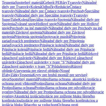
Tesnenia
Spotrebný materiál
Geberit PE
Rúry
Tvarovky
Náhradné
diely pre Tvarovky
Kolená
Odbočky
Redukcie
Čistiace
tvarovky
Náhradné diely pre Čistiace tvarovky
Prechody
Špeciálne
tvarovky
Náhradné diely pre Špeciálne tvarovky
Tvarovky
SuperTube
Kolená
Špeciálne tvarovky
Spojenia
Náhradné diely pre
Spojenia
Zvárané spoje
Hrdlové spoje
Náhradné diely pre Hrdlové
spoje
Prechody na iné materiály
Náhradné diely pre Prechody na iné
materiály
Závitové spojenia
Náhradné diely pre Závitové
spojenia
Pripojenia spojenia
Spojovacie puzdrá
Pripojenia
zariaďovacích predmetov
Náhradné diely pre Pripojenia
zariaďovacích predmetov
Pripájacie kolená
Náhradné diely pre
Pripájacie kolená
Pripájacie hrdlá
Náhradné diely pre Pripájacie
hrdlá
Pripájacie hrdlá
Náhradné diely pre Pripájacie hrdlá
Rúrkové
zápachové uzávierky
Náhradné diely pre Rúrkové zápachové
uzávierky
Zápachové uzávierky v tvare "S"
Náhradné diely pre
Zápachové uzávierky v tvare "S"
Príslušenstvo
Rúrové
objímky
Upevnenia pre rúrové objímky
Nosné
žľaby
Zátky
Tesnenia
Kryty pre hrubú montáž pre servisný
otvor
Spotrebný materiál
Protipožiarna ochrana, akustická izolácia a
ochrana proti vlhkosti
Protipožiarna ochrana
Náhradné diely pre
Protipožiarna ochrana
Protipožiarna ochrana pre odvodňovacie
systémy
Náhradné diely pre Protipožiarna ochrana pre odvodňovacie
systémy
Akustická izolácia
Izolácie pre zníženie hluku šíreného
konštrukciou
Izolácie pre zníženie hluku šíreného konštrukciou a
izolácia hluku šíriaceho sa vzduchom
Ochrana proti