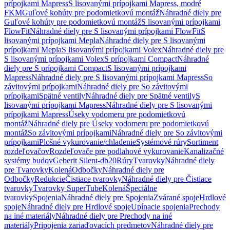
prípojkami Mapress
S lisovanými prípojkami Mapress, modré
FKM
Guľové kohúty pre podomietkovú montáž
Náhradné diely pre
Guľové kohúty pre podomietkovú montáž
S lisovanými prípojkami
FlowFit
Náhradné diely pre S lisovanými prípojkami FlowFit
S
lisovanými prípojkami Mepla
Náhradné diely pre S lisovanými
prípojkami Mepla
S lisovanými prípojkami Volex
Náhradné diely pre
S lisovanými prípojkami Volex
S prípojkami Compact
Náhradné
diely pre S prípojkami Compact
S lisovanými prípojkami
Mapress
Náhradné diely pre S lisovanými prípojkami Mapress
So
závitovými prípojkami
Náhradné diely pre So závitovými
prípojkami
Spätné ventily
Náhradné diely pre Spätné ventily
S
lisovanými prípojkami Mapress
Náhradné diely pre S lisovanými
prípojkami Mapress
Úseky vodomeru pre podomietkovú
montáž
Náhradné diely pre Úseky vodomeru pre podomietkovú
montáž
So závitovými prípojkami
Náhradné diely pre So závitovými
prípojkami
Plošné vykurovanie/chladenie
Systémové rúry
Sortiment
rozdeľovačov
Rozdeľovače pre podlahové vykurovanie
Kanalizačné
systémy budov
Geberit Silent-db20
Rúry
Tvarovky
Náhradné diely
pre Tvarovky
Kolená
Odbočky
Náhradné diely pre
Odbočky
Redukcie
Čistiace tvarovky
Náhradné diely pre Čistiace
tvarovky
Tvarovky SuperTube
Kolená
Špeciálne
tvarovky
Spojenia
Náhradné diely pre Spojenia
Zvárané spoje
Hrdlové
spoje
Náhradné diely pre Hrdlové spoje
Upínacie spojenia
Prechody
na iné materiály
Náhradné diely pre Prechody na iné
materiály
Pripojenia zariaďovacích predmetov
Náhradné diely pre