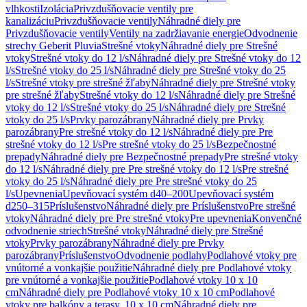
vlhkosti
Izolácia
Privzdušňovacie ventily pre
kanalizáciu
Privzdušňovacie ventily
Náhradné diely pre
Privzdušňovacie ventily
Ventily na zadržiavanie energie
Odvodnenie
strechy Geberit Pluvia
Strešné vtoky
Náhradné diely pre Strešné
vtoky
Strešné vtoky do 12 l/s
Náhradné diely pre Strešné vtoky do 12
l/s
Strešné vtoky do 25 l/s
Náhradné diely pre Strešné vtoky do 25
l/s
Strešné vtoky pre strešné žľaby
Náhradné diely pre Strešné vtoky
pre strešné žľaby
Strešné vtoky do 12 l/s
Náhradné diely pre Strešné
vtoky do 12 l/s
Strešné vtoky do 25 l/s
Náhradné diely pre Strešné
vtoky do 25 l/s
Prvky parozábrany
Náhradné diely pre Prvky
parozábrany
Pre strešné vtoky do 12 l/s
Náhradné diely pre Pre
strešné vtoky do 12 l/s
Pre strešné vtoky do 25 l/s
Bezpečnostné
prepady
Náhradné diely pre Bezpečnostné prepady
Pre strešné vtoky
do 12 l/s
Náhradné diely pre Pre strešné vtoky do 12 l/s
Pre strešné
vtoky do 25 l/s
Náhradné diely pre Pre strešné vtoky do 25
l/s
Upevnenia
Upevňovací systém d40–200
Upevňovací systém
d250–315
Príslušenstvo
Náhradné diely pre Príslušenstvo
Pre strešné
vtoky
Náhradné diely pre Pre strešné vtoky
Pre upevnenia
Konvenčné
odvodnenie striech
Strešné vtoky
Náhradné diely pre Strešné
vtoky
Prvky parozábrany
Náhradné diely pre Prvky
parozábrany
Príslušenstvo
Odvodnenie podlahy
Podlahové vtoky pre
vnútorné a vonkajšie použitie
Náhradné diely pre Podlahové vtoky
pre vnútorné a vonkajšie použitie
Podlahové vtoky 10 x 10
cm
Náhradné diely pre Podlahové vtoky 10 x 10 cm
Podlahové
vtoky pre balkóny a terasy, 10 x 10 cm
Náhradné diely pre