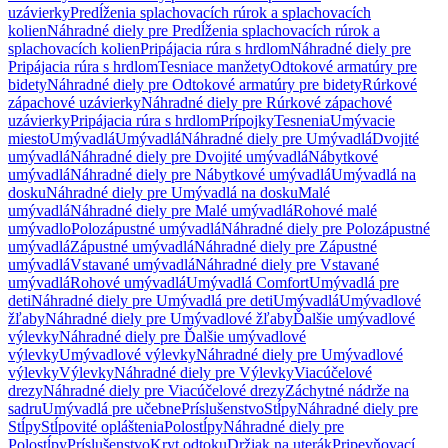
uzávierky
Predĺženia splachovacích rúrok a splachovacích
kolien
Náhradné diely pre Predĺženia splachovacích rúrok a
splachovacích kolien
Pripájacia rúra s hrdlom
Náhradné diely pre
Pripájacia rúra s hrdlom
Tesniace manžety
Odtokové armatúry pre
bidety
Náhradné diely pre Odtokové armatúry pre bidety
Rúrkové
zápachové uzávierky
Náhradné diely pre Rúrkové zápachové
uzávierky
Pripájacia rúra s hrdlom
Prípojky
Tesnenia
Umývacie
miesto
Umývadlá
Umývadlá
Náhradné diely pre Umývadlá
Dvojité
umývadlá
Náhradné diely pre Dvojité umývadlá
Nábytkové
umývadlá
Náhradné diely pre Nábytkové umývadlá
Umývadlá na
dosku
Náhradné diely pre Umývadlá na dosku
Malé
umývadlá
Náhradné diely pre Malé umývadlá
Rohové malé
umývadlo
Polozápustné umývadlá
Náhradné diely pre Polozápustné
umývadlá
Zápustné umývadlá
Náhradné diely pre Zápustné
umývadlá
Vstavané umývadlá
Náhradné diely pre Vstavané
umývadlá
Rohové umývadlá
Umývadlá Comfort
Umývadlá pre
deti
Náhradné diely pre Umývadlá pre deti
Umývadlá
Umývadlové
žľaby
Náhradné diely pre Umývadlové žľaby
Ďalšie umývadlové
výlevky
Náhradné diely pre Ďalšie umývadlové
výlevky
Umývadlové výlevky
Náhradné diely pre Umývadlové
výlevky
Výlevky
Náhradné diely pre Výlevky
Viacúčelové
drezy
Náhradné diely pre Viacúčelové drezy
Záchytné nádrže na
sadru
Umývadlá pre učebne
Príslušenstvo
Stĺpy
Náhradné diely pre
Stĺpy
Stĺpovité opláštenia
Polostĺpy
Náhradné diely pre
Polostĺpy
Príslušenstvo
Kryt odtoku
Držiak na uterák
Pripevňovací