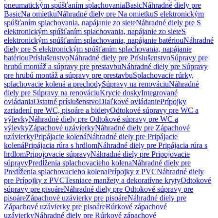
pneumatickým spúšťaním splachovania
Basic
Náhradné diely pre
Basic
Na omietku
Náhradné diely pre Na omietku
S elektronickým
spúšťaním splachovania, napájanie zo siete
Náhradné diely pre S
elektronickým spúšťaním splachovania, napájanie zo siete
S
elektronickým spúšťaním splachovania, napájanie batériou
Náhradné
diely pre S elektronickým spúšťaním splachovania, napájanie
batériou
Príslušenstvo
Náhradné diely pre Príslušenstvo
Súpravy pre
hrubú montáž a súpravy pre prestavbu
Náhradné diely pre Súpravy
pre hrubú montáž a súpravy pre prestavbu
Splachovacie rúrky,
splachovacie kolená a prechody
Súpravy na renováciu
Náhradné
diely pre Súpravy na renováciu
Krycie dosky
Integrované
ovládania
Ostatné príslušenstvo
Diaľkové ovládanie
Prípojky
zariadení pre WC, pisoáre a bidety
Odtokové súpravy pre WC a
výlevky
Náhradné diely pre Odtokové súpravy pre WC a
výlevky
Zápachové uzávierky
Náhradné diely pre Zápachové
uzávierky
Pripájacie kolená
Náhradné diely pre Pripájacie
kolená
Pripájacia rúra s hrdlom
Náhradné diely pre Pripájacia rúra s
hrdlom
Pripojovacie súpravy
Náhradné diely pre Pripojovacie
súpravy
Predĺženia splachovacieho kolena
Náhradné diely pre
Predĺženia splachovacieho kolena
Prípojky z PVC
Náhradné diely
pre Prípojky z PVC
Tesniace manžety a dekoratívne kryty
Odtokové
súpravy pre pisoáre
Náhradné diely pre Odtokové súpravy pre
pisoáre
Zápachové uzávierky pre pisoáre
Náhradné diely pre
Zápachové uzávierky pre pisoáre
Rúrkové zápachové
uzávierky
Náhradné diely pre Rúrkové zápachové