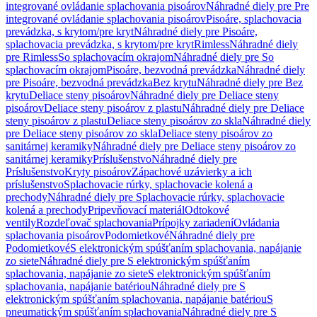
integrované ovládanie splachovania pisoárov
Náhradné diely pre Pre
integrované ovládanie splachovania pisoárov
Pisoáre, splachovacia
prevádzka, s krytom/pre kryt
Náhradné diely pre Pisoáre,
splachovacia prevádzka, s krytom/pre kryt
Rimless
Náhradné diely
pre Rimless
So splachovacím okrajom
Náhradné diely pre So
splachovacím okrajom
Pisoáre, bezvodná prevádzka
Náhradné diely
pre Pisoáre, bezvodná prevádzka
Bez krytu
Náhradné diely pre Bez
krytu
Deliace steny pisoárov
Náhradné diely pre Deliace steny
pisoárov
Deliace steny pisoárov z plastu
Náhradné diely pre Deliace
steny pisoárov z plastu
Deliace steny pisoárov zo skla
Náhradné diely
pre Deliace steny pisoárov zo skla
Deliace steny pisoárov zo
sanitárnej keramiky
Náhradné diely pre Deliace steny pisoárov zo
sanitárnej keramiky
Príslušenstvo
Náhradné diely pre
Príslušenstvo
Kryty pisoárov
Zápachové uzávierky a ich
príslušenstvo
Splachovacie rúrky, splachovacie kolená a
prechody
Náhradné diely pre Splachovacie rúrky, splachovacie
kolená a prechody
Pripevňovací materiál
Odtokové
ventily
Rozdeľovač splachovania
Prípojky zariadení
Ovládania
splachovania pisoárov
Podomietkové
Náhradné diely pre
Podomietkové
S elektronickým spúšťaním splachovania, napájanie
zo siete
Náhradné diely pre S elektronickým spúšťaním
splachovania, napájanie zo siete
S elektronickým spúšťaním
splachovania, napájanie batériou
Náhradné diely pre S
elektronickým spúšťaním splachovania, napájanie batériou
S
pneumatickým spúšťaním splachovania
Náhradné diely pre S