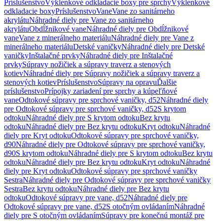
Príslušenstvo
Výklenkové odkladacie boxy pre sprchy
Výklenkové
odkladacie boxy
Príslušenstvo
Vane
Vane zo sanitárneho
akrylátu
Náhradné diely pre Vane zo sanitárneho
akrylátu
Obdĺžnikové vane
Náhradné diely pre Obdĺžnikové
vane
Vane z minerálneho materiálu
Náhradné diely pre Vane z
minerálneho materiálu
Detské vaničky
Náhradné diely pre Detské
vaničky
Inštalačné prvky
Náhradné diely pre Inštalačné
prvky
Súpravy nožičiek a súpravy traverz a stenových
kotiev
Náhradné diely pre Súpravy nožičiek a súpravy traverz a
stenových kotiev
Príslušenstvo
Súpravy na opravu
Ďalšie
príslušenstvo
Prípojky zariadení pre sprchy a kúpeľňové
vane
Odtokové súpravy pre sprchové vaničky, d52
Náhradné diely
pre Odtokové súpravy pre sprchové vaničky, d52
S krytom
odtoku
Náhradné diely pre S krytom odtoku
Bez krytu
odtoku
Náhradné diely pre Bez krytu odtoku
Kryt odtoku
Náhradné
diely pre Kryt odtoku
Odtokové súpravy pre sprchové vaničky,
d90
Náhradné diely pre Odtokové súpravy pre sprchové vaničky,
d90
S krytom odtoku
Náhradné diely pre S krytom odtoku
Bez krytu
odtoku
Náhradné diely pre Bez krytu odtoku
Kryt odtoku
Náhradné
diely pre Kryt odtoku
Odtokové súpravy pre sprchové vaničky
Sestra
Náhradné diely pre Odtokové súpravy pre sprchové vaničky
Sestra
Bez krytu odtoku
Náhradné diely pre Bez krytu
odtoku
Odtokové súpravy pre vane, d52
Náhradné diely pre
Odtokové súpravy pre vane, d52
S otočným ovládaním
Náhradné
diely pre S otočným ovládaním
Súpravy pre konečnú montáž pre