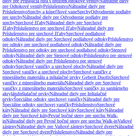
diely pre Pripájacia rúra s hrdlom
Odtokové ventily
Náhradné diely
pre Odtokové ventily
Príslušenstvo
Náhradné diely pre
Príslušenstvo
Sprchy a kúpeľňové vane
Sprchy
Odvodnenie podlahy
pre sprchy
Náhradné diely pre Odvodnenie podlahy pre
sprchy
Sprchové žľaby
Náhradné diely pre Sprchové
žľaby
Príslušenstvo pre sprchové žľaby
Náhradné diely pre
Príslušenstvo pre sprchové žľaby
Sprchové podlahové
odtoky
Náhradné diely pre Sprchové podlahové odtoky
Príslušenstvo
pre odtoky pre sprchové podlahové odtoky
Náhradné diely pre
Príslušenstvo pre odtoky pre sprchové podlahové odtoky
Stenové
odtoky
Náhradné diely pre Stenové odtoky
Príslušenstvo pre stenové
odtoky
Náhradné diely pre Príslušenstvo pre stenové
odtoky
Sprchové vaničky a sprchové plochy
Náhradné diely pre
Sprchové vaničky a sprchové plochy
Sprchové vaničky z
minerálneho materiálu a inštalačné prvky Geberit Duofix
Sprchové
vaničky z minerálneho materiálu
Náhradné diely pre Sprchové
vaničky z minerálneho materiálu
Sprchové vaničky zo sanitárneho
akrylátu
Inštalačné prvky
Náhradné diely pre Inštalačné
prvky
Špeciálne odtoky sprchovej vaničky
Náhradné diely pre
Špeciálne odtoky sprchovej vaničky
Príslušenstvo
Sprchové
kúty
Náhradné diely pre Sprchové kúty
Sprchové kúty
Náhradné
diely pre Sprchové kúty
Pevné bočné steny pre sprchu Walk-
in
Náhradné diely pre Pevné bočné steny pre sprchu Walk-in
Vaňové
zásteny
Náhradné diely pre Vaňové zásteny
Sprchové dvere
Náhradné
diely pre Sprchové dvere
Príslušenstvo
Náhradné diely pre