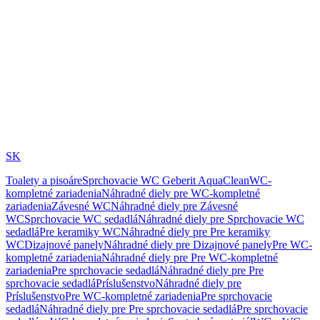
SK
Toalety a pisoáre
Sprchovacie WC Geberit AquaClean
WC-
kompletné zariadenia
Náhradné diely pre WC-kompletné
zariadenia
Závesné WC
Náhradné diely pre Závesné
WC
Sprchovacie WC sedadlá
Náhradné diely pre Sprchovacie WC
sedadlá
Pre keramiky WC
Náhradné diely pre Pre keramiky
WC
Dizajnové panely
Náhradné diely pre Dizajnové panely
Pre WC-
kompletné zariadenia
Náhradné diely pre Pre WC-kompletné
zariadenia
Pre sprchovacie sedadlá
Náhradné diely pre Pre
sprchovacie sedadlá
Príslušenstvo
Náhradné diely pre
Príslušenstvo
Pre WC-kompletné zariadenia
Pre sprchovacie
sedadlá
Náhradné diely pre Pre sprchovacie sedadlá
Pre sprchovacie