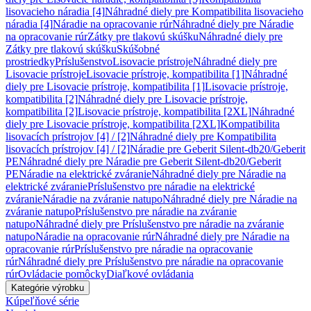
lisovacieho náradia [4]
Náhradné diely pre Kompatibilita lisovacieho
náradia [4]
Náradie na opracovanie rúr
Náhradné diely pre Náradie
na opracovanie rúr
Zátky pre tlakovú skúšku
Náhradné diely pre
Zátky pre tlakovú skúšku
Skúšobné
prostriedky
Príslušenstvo
Lisovacie prístroje
Náhradné diely pre
Lisovacie prístroje
Lisovacie prístroje, kompatibilita [1]
Náhradné
diely pre Lisovacie prístroje, kompatibilita [1]
Lisovacie prístroje,
kompatibilita [2]
Náhradné diely pre Lisovacie prístroje,
kompatibilita [2]
Lisovacie prístroje, kompatibilita [2XL]
Náhradné
diely pre Lisovacie prístroje, kompatibilita [2XL]
Kompatibilita
lisovacích prístrojov [4] / [2]
Náhradné diely pre Kompatibilita
lisovacích prístrojov [4] / [2]
Náradie pre Geberit Silent-db20/Geberit
PE
Náhradné diely pre Náradie pre Geberit Silent-db20/Geberit
PE
Náradie na elektrické zváranie
Náhradné diely pre Náradie na
elektrické zváranie
Príslušenstvo pre náradie na elektrické
zváranie
Náradie na zváranie natupo
Náhradné diely pre Náradie na
zváranie natupo
Príslušenstvo pre náradie na zváranie
natupo
Náhradné diely pre Príslušenstvo pre náradie na zváranie
natupo
Náradie na opracovanie rúr
Náhradné diely pre Náradie na
opracovanie rúr
Príslušenstvo pre náradie na opracovanie
rúr
Náhradné diely pre Príslušenstvo pre náradie na opracovanie
rúr
Ovládacie pomôcky
Diaľkové ovládania
Kategórie výrobku
Kúpeľňové série