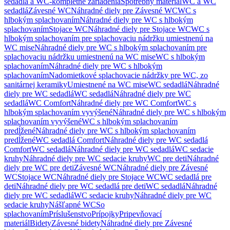
sedadlá a WC-kompletné zariadenia
Spotrebný materiál
WC a WC
sedadlá
Závesné WC
Náhradné diely pre Závesné WC
WC s
hlbokým splachovaním
Náhradné diely pre WC s hlbokým
splachovaním
Stojace WC
Náhradné diely pre Stojace WC
WC s
hlbokým splachovaním pre splachovaciu nádržku umiestnenú na
WC mise
Náhradné diely pre WC s hlbokým splachovaním pre
splachovaciu nádržku umiestnenú na WC mise
WC s hlbokým
splachovaním
Náhradné diely pre WC s hlbokým
splachovaním
Nadomietkové splachovacie nádržky pre WC, zo
sanitárnej keramiky
Umiestnené na WC mise
WC sedadlá
Náhradné
diely pre WC sedadlá
WC sedadlá
Náhradné diely pre WC
sedadlá
WC Comfort
Náhradné diely pre WC Comfort
WC s
hlbokým splachovaním vyvýšené
Náhradné diely pre WC s hlbokým
splachovaním vyvýšené
WC s hlbokým splachovaním
predĺžené
Náhradné diely pre WC s hlbokým splachovaním
predĺžené
WC sedadlá Comfort
Náhradné diely pre WC sedadlá
Comfort
WC sedadlá
Náhradné diely pre WC sedadlá
WC sedacie
kruhy
Náhradné diely pre WC sedacie kruhy
WC pre deti
Náhradné
diely pre WC pre deti
Závesné WC
Náhradné diely pre Závesné
WC
Stojace WC
Náhradné diely pre Stojace WC
WC sedadlá pre
deti
Náhradné diely pre WC sedadlá pre deti
WC sedadlá
Náhradné
diely pre WC sedadlá
WC sedacie kruhy
Náhradné diely pre WC
sedacie kruhy
Nášľapné WC
So
splachovaním
Príslušenstvo
Prípojky
Pripevňovací
materiál
Bidety
Závesné bidety
Náhradné diely pre Závesné