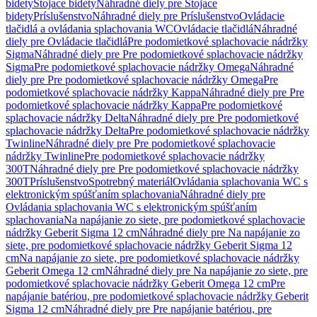
bidety
Stojace bidety
Náhradné diely pre Stojace
bidety
Príslušenstvo
Náhradné diely pre Príslušenstvo
Ovládacie
tlačidlá a ovládania splachovania WC
Ovládacie tlačidlá
Náhradné
diely pre Ovládacie tlačidlá
Pre podomietkové splachovacie nádržky
Sigma
Náhradné diely pre Pre podomietkové splachovacie nádržky
Sigma
Pre podomietkové splachovacie nádržky Omega
Náhradné
diely pre Pre podomietkové splachovacie nádržky Omega
Pre
podomietkové splachovacie nádržky Kappa
Náhradné diely pre Pre
podomietkové splachovacie nádržky Kappa
Pre podomietkové
splachovacie nádržky Delta
Náhradné diely pre Pre podomietkové
splachovacie nádržky Delta
Pre podomietkové splachovacie nádržky
Twinline
Náhradné diely pre Pre podomietkové splachovacie
nádržky Twinline
Pre podomietkové splachovacie nádržky
300T
Náhradné diely pre Pre podomietkové splachovacie nádržky
300T
Príslušenstvo
Spotrebný materiál
Ovládania splachovania WC s
elektronickým spúšťaním splachovania
Náhradné diely pre
Ovládania splachovania WC s elektronickým spúšťaním
splachovania
Na napájanie zo siete, pre podomietkové splachovacie
nádržky Geberit Sigma 12 cm
Náhradné diely pre Na napájanie zo
siete, pre podomietkové splachovacie nádržky Geberit Sigma 12
cm
Na napájanie zo siete, pre podomietkové splachovacie nádržky
Geberit Omega 12 cm
Náhradné diely pre Na napájanie zo siete, pre
podomietkové splachovacie nádržky Geberit Omega 12 cm
Pre
napájanie batériou, pre podomietkové splachovacie nádržky Geberit
Sigma 12 cm
Náhradné diely pre Pre napájanie batériou, pre