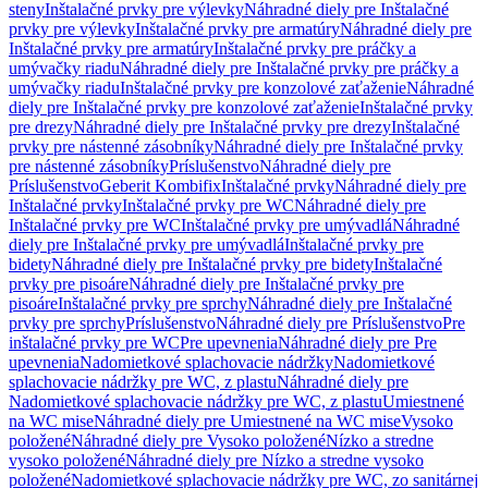
steny
Inštalačné prvky pre výlevky
Náhradné diely pre Inštalačné
prvky pre výlevky
Inštalačné prvky pre armatúry
Náhradné diely pre
Inštalačné prvky pre armatúry
Inštalačné prvky pre práčky a
umývačky riadu
Náhradné diely pre Inštalačné prvky pre práčky a
umývačky riadu
Inštalačné prvky pre konzolové zaťaženie
Náhradné
diely pre Inštalačné prvky pre konzolové zaťaženie
Inštalačné prvky
pre drezy
Náhradné diely pre Inštalačné prvky pre drezy
Inštalačné
prvky pre nástenné zásobníky
Náhradné diely pre Inštalačné prvky
pre nástenné zásobníky
Príslušenstvo
Náhradné diely pre
Príslušenstvo
Geberit Kombifix
Inštalačné prvky
Náhradné diely pre
Inštalačné prvky
Inštalačné prvky pre WC
Náhradné diely pre
Inštalačné prvky pre WC
Inštalačné prvky pre umývadlá
Náhradné
diely pre Inštalačné prvky pre umývadlá
Inštalačné prvky pre
bidety
Náhradné diely pre Inštalačné prvky pre bidety
Inštalačné
prvky pre pisoáre
Náhradné diely pre Inštalačné prvky pre
pisoáre
Inštalačné prvky pre sprchy
Náhradné diely pre Inštalačné
prvky pre sprchy
Príslušenstvo
Náhradné diely pre Príslušenstvo
Pre
inštalačné prvky pre WC
Pre upevnenia
Náhradné diely pre Pre
upevnenia
Nadomietkové splachovacie nádržky
Nadomietkové
splachovacie nádržky pre WC, z plastu
Náhradné diely pre
Nadomietkové splachovacie nádržky pre WC, z plastu
Umiestnené
na WC mise
Náhradné diely pre Umiestnené na WC mise
Vysoko
položené
Náhradné diely pre Vysoko položené
Nízko a stredne
vysoko položené
Náhradné diely pre Nízko a stredne vysoko
položené
Nadomietkové splachovacie nádržky pre WC, zo sanitárnej