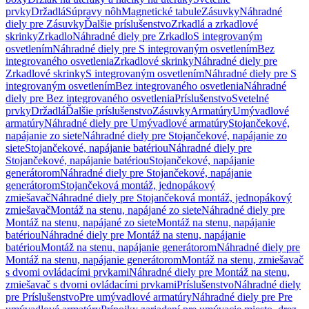
prvky
Držadlá
Súpravy nôh
Magnetické tabule
Zásuvky
Náhradné
diely pre Zásuvky
Ďalšie príslušenstvo
Zrkadlá a zrkadlové
skrinky
Zrkadlo
Náhradné diely pre Zrkadlo
S integrovaným
osvetlením
Náhradné diely pre S integrovaným osvetlením
Bez
integrovaného osvetlenia
Zrkadlové skrinky
Náhradné diely pre
Zrkadlové skrinky
S integrovaným osvetlením
Náhradné diely pre S
integrovaným osvetlením
Bez integrovaného osvetlenia
Náhradné
diely pre Bez integrovaného osvetlenia
Príslušenstvo
Svetelné
prvky
Držadlá
Ďalšie príslušenstvo
Zásuvky
Armatúry
Umývadlové
armatúry
Náhradné diely pre Umývadlové armatúry
Stojančekové,
napájanie zo siete
Náhradné diely pre Stojančekové, napájanie zo
siete
Stojančekové, napájanie batériou
Náhradné diely pre
Stojančekové, napájanie batériou
Stojančekové, napájanie
generátorom
Náhradné diely pre Stojančekové, napájanie
generátorom
Stojančeková montáž, jednopákový
zmiešavač
Náhradné diely pre Stojančeková montáž, jednopákový
zmiešavač
Montáž na stenu, napájané zo siete
Náhradné diely pre
Montáž na stenu, napájané zo siete
Montáž na stenu, napájanie
batériou
Náhradné diely pre Montáž na stenu, napájanie
batériou
Montáž na stenu, napájanie generátorom
Náhradné diely pre
Montáž na stenu, napájanie generátorom
Montáž na stenu, zmiešavač
s dvomi ovládacími prvkami
Náhradné diely pre Montáž na stenu,
zmiešavač s dvomi ovládacími prvkami
Príslušenstvo
Náhradné diely
pre Príslušenstvo
Pre umývadlové armatúry
Náhradné diely pre Pre