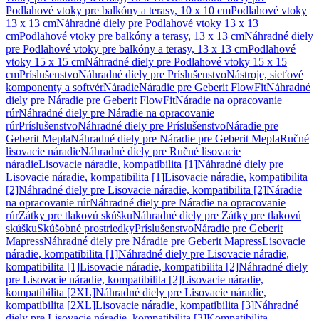
Podlahové vtoky pre balkóny a terasy, 10 x 10 cm
Podlahové vtoky
13 x 13 cm
Náhradné diely pre Podlahové vtoky 13 x 13
cm
Podlahové vtoky pre balkóny a terasy, 13 x 13 cm
Náhradné diely
pre Podlahové vtoky pre balkóny a terasy, 13 x 13 cm
Podlahové
vtoky 15 x 15 cm
Náhradné diely pre Podlahové vtoky 15 x 15
cm
Príslušenstvo
Náhradné diely pre Príslušenstvo
Nástroje, sieťové
komponenty a softvér
Náradie
Náradie pre Geberit FlowFit
Náhradné
diely pre Náradie pre Geberit FlowFit
Náradie na opracovanie
rúr
Náhradné diely pre Náradie na opracovanie
rúr
Príslušenstvo
Náhradné diely pre Príslušenstvo
Náradie pre
Geberit Mepla
Náhradné diely pre Náradie pre Geberit Mepla
Ručné
lisovacie náradie
Náhradné diely pre Ručné lisovacie
náradie
Lisovacie náradie, kompatibilita [1]
Náhradné diely pre
Lisovacie náradie, kompatibilita [1]
Lisovacie náradie, kompatibilita
[2]
Náhradné diely pre Lisovacie náradie, kompatibilita [2]
Náradie
na opracovanie rúr
Náhradné diely pre Náradie na opracovanie
rúr
Zátky pre tlakovú skúšku
Náhradné diely pre Zátky pre tlakovú
skúšku
Skúšobné prostriedky
Príslušenstvo
Náradie pre Geberit
Mapress
Náhradné diely pre Náradie pre Geberit Mapress
Lisovacie
náradie, kompatibilita [1]
Náhradné diely pre Lisovacie náradie,
kompatibilita [1]
Lisovacie náradie, kompatibilita [2]
Náhradné diely
pre Lisovacie náradie, kompatibilita [2]
Lisovacie náradie,
kompatibilita [2XL]
Náhradné diely pre Lisovacie náradie,
kompatibilita [2XL]
Lisovacie náradie, kompatibilita [3]
Náhradné
diely pre Lisovacie náradie, kompatibilita [3]
Kompatibilita