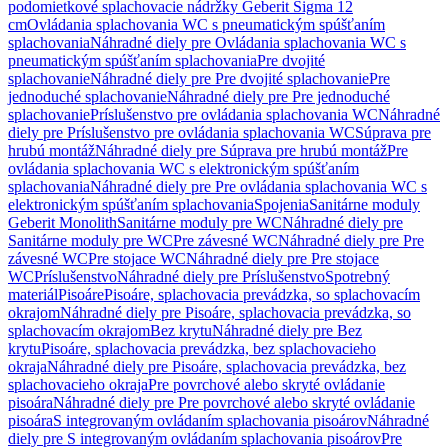
podomietkové splachovacie nádržky Geberit Sigma 12
cm
Ovládania splachovania WC s pneumatickým spúšťaním
splachovania
Náhradné diely pre Ovládania splachovania WC s
pneumatickým spúšťaním splachovania
Pre dvojité
splachovanie
Náhradné diely pre Pre dvojité splachovanie
Pre
jednoduché splachovanie
Náhradné diely pre Pre jednoduché
splachovanie
Príslušenstvo pre ovládania splachovania WC
Náhradné
diely pre Príslušenstvo pre ovládania splachovania WC
Súprava pre
hrubú montáž
Náhradné diely pre Súprava pre hrubú montáž
Pre
ovládania splachovania WC s elektronickým spúšťaním
splachovania
Náhradné diely pre Pre ovládania splachovania WC s
elektronickým spúšťaním splachovania
Spojenia
Sanitárne moduly
Geberit Monolith
Sanitárne moduly pre WC
Náhradné diely pre
Sanitárne moduly pre WC
Pre závesné WC
Náhradné diely pre Pre
závesné WC
Pre stojace WC
Náhradné diely pre Pre stojace
WC
Príslušenstvo
Náhradné diely pre Príslušenstvo
Spotrebný
materiál
Pisoáre
Pisoáre, splachovacia prevádzka, so splachovacím
okrajom
Náhradné diely pre Pisoáre, splachovacia prevádzka, so
splachovacím okrajom
Bez krytu
Náhradné diely pre Bez
krytu
Pisoáre, splachovacia prevádzka, bez splachovacieho
okraja
Náhradné diely pre Pisoáre, splachovacia prevádzka, bez
splachovacieho okraja
Pre povrchové alebo skryté ovládanie
pisoára
Náhradné diely pre Pre povrchové alebo skryté ovládanie
pisoára
S integrovaným ovládaním splachovania pisoárov
Náhradné
diely pre S integrovaným ovládaním splachovania pisoárov
Pre