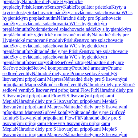
preplachy
Náhradné diely pre Hygienické
preplachy
Príslušenstvo
Senzory
Káble
Regulátor prietoku
Kryty a
krycie dosky
Splachovacie nádržky a ovládania splachovania WC s
hygienickým prepláchnutím
Náhradné diely pre Splachovacie
nádržky a ovládania splachovania WC s hygienickým
prepláchnutím
Podomietkové splachovacie nádržky s hygienickým
prepláchnutím
Hygienické montované moduly
Náhradné diely pre
Hygienické montované moduly
Príslušenstvo pre splachovacie
nádržky a ovládania splachovania WC s hygienickým
prepláchnutím
Náhradné diely pre Príslušenstvo pre splachovacie
nádržky a ovládania splachovania WC s hygienickým
prepláchnutím
Senzory
Káble
Sieťové zdroje
Náhradné diely pre
Sieťové zdroje
Sieťové komponenty
Potrubné armatúry
Priame
sedlové ventily
Náhradné diely pre Priame sedlové ventily
S
lisovanými prípojkami Mapress
Náhradné diely pre S lisovanými
prípojkami Mapress
Šikmé sedlové ventily
Náhradné diely pre Šikmé
sedlové ventily
S lisovanými prípojkami FlowFit
Náhradné diely pre
S lisovanými prípojkami FlowFit
S lisovanými prípojkami
Mepla
Náhradné diely pre S lisovanými prípojkami Mepla
S
lisovanými prípojkami Mapress
Náhradné diely pre S lisovanými
prípojkami Mapress
Guľové kohúty
Náhradné diely pre Guľové
kohúty
S lisovanými prípojkami FlowFit
Náhradné diely pre S
lisovanými prípojkami FlowFit
S lisovanými prípojkami
Mepla
Náhradné diely pre S lisovanými prípojkami Mepla
S
lisovanými prípojkami Mapress
Náhradné diely pre S lisovanými