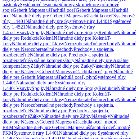
nástenky
Systémové tesnenia
Súpravy skrutiek pre prírubové
spoje
Geberit Mapress ušľachtilá oceľ
Geberit Mapress ušľachtilá
oceľ
Náhradné diely pre Geberit Mapress ušľachtilá oceľ
Systémové
rúry 1.4401
Náhradné diely pre Systémové rúry 1.4401
Systémové
rúry 1.4521
Náhradné diely pre Systémové rúry
1.4521
Vsuvky
Spojky
Náhradné diely pre Spojky
Redukcie
Náhradné
diely pre Redukcie
Kolená
Náhradné diely pre Kolená
T-
kusy
Náhradné diely pre T-kusy
Nerozoberateľné prechody
Náhradné
diely pre Nerozoberateľné prechody
Prechody a spojenia,
rozoberateľné
Náhradné diely pre Prechody a spojenia,
rozoberateľné
Axiálne kompenzátory
Náhradné diely pre Axiálne
kompenzátory
Zátky
Náhradné diely pre Zátky
Nástenky
Náhradné
diely pre Nástenky
Geberit Mapress ušľachtilá oceľ, plyn
Náhradné
diely pre Geberit Mapress ušľachtilá oceľ, plyn
Systémové rúry
1.4401
Náhradné diely pre Systémové rúry
1.4401
Vsuvky
Spojky
Náhradné diely pre Spojky
Redukcie
Náhradné
diely pre Redukcie
Kolená
Náhradné diely pre Kolená
T-
kusy
Náhradné diely pre T-kusy
Nerozoberateľné prechody
Náhradné
diely pre Nerozoberateľné prechody
Prechody a spojenia,
rozoberateľné
Náhradné diely pre Prechody a spojenia,
rozoberateľné
Zátky
Náhradné diely pre Zátky
Nástenky
Náhradné
diely pre Nástenky
Geberit Mapress ušľachtilá oceľ, modré
FKM
Náhradné diely pre Geberit Mapress ušľachtilá oceľ, modré
FKM
Systémové rúry 1.4401
Náhradné diely pre Systémové rúry
1.4401
Systémové rúry 1.4521
Náhradné diely pre Systémové rúry