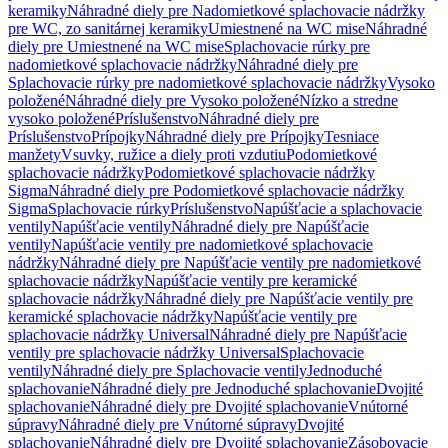
keramiky
Náhradné diely pre Nadomietkové splachovacie nádržky
pre WC, zo sanitárnej keramiky
Umiestnené na WC mise
Náhradné
diely pre Umiestnené na WC mise
Splachovacie rúrky pre
nadomietkové splachovacie nádržky
Náhradné diely pre
Splachovacie rúrky pre nadomietkové splachovacie nádržky
Vysoko
položené
Náhradné diely pre Vysoko položené
Nízko a stredne
vysoko položené
Príslušenstvo
Náhradné diely pre
Príslušenstvo
Prípojky
Náhradné diely pre Prípojky
Tesniace
manžety
Vsuvky, ružice a diely proti vzdutiu
Podomietkové
splachovacie nádržky
Podomietkové splachovacie nádržky
Sigma
Náhradné diely pre Podomietkové splachovacie nádržky
Sigma
Splachovacie rúrky
Príslušenstvo
Napúšťacie a splachovacie
ventily
Napúšťacie ventily
Náhradné diely pre Napúšťacie
ventily
Napúšťacie ventily pre nadomietkové splachovacie
nádržky
Náhradné diely pre Napúšťacie ventily pre nadomietkové
splachovacie nádržky
Napúšťacie ventily pre keramické
splachovacie nádržky
Náhradné diely pre Napúšťacie ventily pre
keramické splachovacie nádržky
Napúšťacie ventily pre
splachovacie nádržky Universal
Náhradné diely pre Napúšťacie
ventily pre splachovacie nádržky Universal
Splachovacie
ventily
Náhradné diely pre Splachovacie ventily
Jednoduché
splachovanie
Náhradné diely pre Jednoduché splachovanie
Dvojité
splachovanie
Náhradné diely pre Dvojité splachovanie
Vnútorné
súpravy
Náhradné diely pre Vnútorné súpravy
Dvojité
splachovanie
Náhradné diely pre Dvojité splachovanie
Zásobovacie