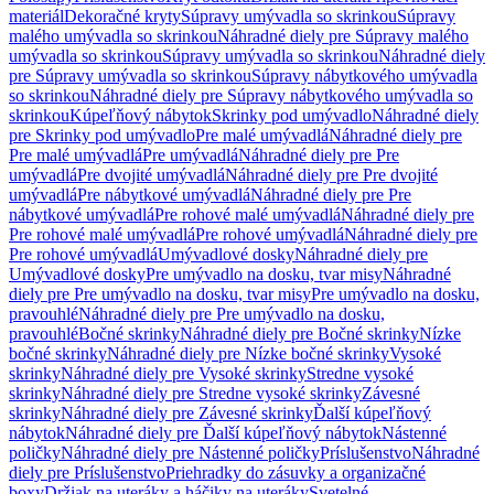
materiál
Dekoračné kryty
Súpravy umývadla so skrinkou
Súpravy
malého umývadla so skrinkou
Náhradné diely pre Súpravy malého
umývadla so skrinkou
Súpravy umývadla so skrinkou
Náhradné diely
pre Súpravy umývadla so skrinkou
Súpravy nábytkového umývadla
so skrinkou
Náhradné diely pre Súpravy nábytkového umývadla so
skrinkou
Kúpeľňový nábytok
Skrinky pod umývadlo
Náhradné diely
pre Skrinky pod umývadlo
Pre malé umývadlá
Náhradné diely pre
Pre malé umývadlá
Pre umývadlá
Náhradné diely pre Pre
umývadlá
Pre dvojité umývadlá
Náhradné diely pre Pre dvojité
umývadlá
Pre nábytkové umývadlá
Náhradné diely pre Pre
nábytkové umývadlá
Pre rohové malé umývadlá
Náhradné diely pre
Pre rohové malé umývadlá
Pre rohové umývadlá
Náhradné diely pre
Pre rohové umývadlá
Umývadlové dosky
Náhradné diely pre
Umývadlové dosky
Pre umývadlo na dosku, tvar misy
Náhradné
diely pre Pre umývadlo na dosku, tvar misy
Pre umývadlo na dosku,
pravouhlé
Náhradné diely pre Pre umývadlo na dosku,
pravouhlé
Bočné skrinky
Náhradné diely pre Bočné skrinky
Nízke
bočné skrinky
Náhradné diely pre Nízke bočné skrinky
Vysoké
skrinky
Náhradné diely pre Vysoké skrinky
Stredne vysoké
skrinky
Náhradné diely pre Stredne vysoké skrinky
Závesné
skrinky
Náhradné diely pre Závesné skrinky
Ďalší kúpeľňový
nábytok
Náhradné diely pre Ďalší kúpeľňový nábytok
Nástenné
poličky
Náhradné diely pre Nástenné poličky
Príslušenstvo
Náhradné
diely pre Príslušenstvo
Priehradky do zásuvky a organizačné
boxy
Držiak na uteráky a háčiky na uteráky
Svetelné