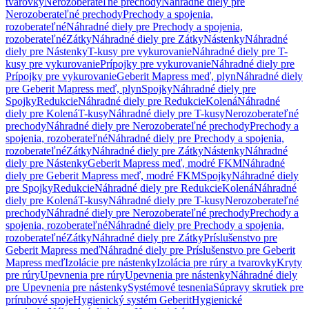
tvarovky
Nerozoberateľné prechody
Náhradné diely pre
Nerozoberateľné prechody
Prechody a spojenia,
rozoberateľné
Náhradné diely pre Prechody a spojenia,
rozoberateľné
Zátky
Náhradné diely pre Zátky
Nástenky
Náhradné
diely pre Nástenky
T-kusy pre vykurovanie
Náhradné diely pre T-
kusy pre vykurovanie
Prípojky pre vykurovanie
Náhradné diely pre
Prípojky pre vykurovanie
Geberit Mapress meď, plyn
Náhradné diely
pre Geberit Mapress meď, plyn
Spojky
Náhradné diely pre
Spojky
Redukcie
Náhradné diely pre Redukcie
Kolená
Náhradné
diely pre Kolená
T-kusy
Náhradné diely pre T-kusy
Nerozoberateľné
prechody
Náhradné diely pre Nerozoberateľné prechody
Prechody a
spojenia, rozoberateľné
Náhradné diely pre Prechody a spojenia,
rozoberateľné
Zátky
Náhradné diely pre Zátky
Nástenky
Náhradné
diely pre Nástenky
Geberit Mapress meď, modré FKM
Náhradné
diely pre Geberit Mapress meď, modré FKM
Spojky
Náhradné diely
pre Spojky
Redukcie
Náhradné diely pre Redukcie
Kolená
Náhradné
diely pre Kolená
T-kusy
Náhradné diely pre T-kusy
Nerozoberateľné
prechody
Náhradné diely pre Nerozoberateľné prechody
Prechody a
spojenia, rozoberateľné
Náhradné diely pre Prechody a spojenia,
rozoberateľné
Zátky
Náhradné diely pre Zátky
Príslušenstvo pre
Geberit Mapress meď
Náhradné diely pre Príslušenstvo pre Geberit
Mapress meď
Izolácie pre nástenky
Izolácia pre rúry a tvarovky
Kryty
pre rúry
Upevnenia pre rúry
Upevnenia pre nástenky
Náhradné diely
pre Upevnenia pre nástenky
Systémové tesnenia
Súpravy skrutiek pre
prírubové spoje
Hygienický systém Geberit
Hygienické