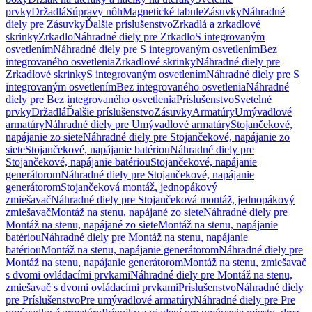
prvky
Držadlá
Súpravy nôh
Magnetické tabule
Zásuvky
Náhradné
diely pre Zásuvky
Ďalšie príslušenstvo
Zrkadlá a zrkadlové
skrinky
Zrkadlo
Náhradné diely pre Zrkadlo
S integrovaným
osvetlením
Náhradné diely pre S integrovaným osvetlením
Bez
integrovaného osvetlenia
Zrkadlové skrinky
Náhradné diely pre
Zrkadlové skrinky
S integrovaným osvetlením
Náhradné diely pre S
integrovaným osvetlením
Bez integrovaného osvetlenia
Náhradné
diely pre Bez integrovaného osvetlenia
Príslušenstvo
Svetelné
prvky
Držadlá
Ďalšie príslušenstvo
Zásuvky
Armatúry
Umývadlové
armatúry
Náhradné diely pre Umývadlové armatúry
Stojančekové,
napájanie zo siete
Náhradné diely pre Stojančekové, napájanie zo
siete
Stojančekové, napájanie batériou
Náhradné diely pre
Stojančekové, napájanie batériou
Stojančekové, napájanie
generátorom
Náhradné diely pre Stojančekové, napájanie
generátorom
Stojančeková montáž, jednopákový
zmiešavač
Náhradné diely pre Stojančeková montáž, jednopákový
zmiešavač
Montáž na stenu, napájané zo siete
Náhradné diely pre
Montáž na stenu, napájané zo siete
Montáž na stenu, napájanie
batériou
Náhradné diely pre Montáž na stenu, napájanie
batériou
Montáž na stenu, napájanie generátorom
Náhradné diely pre
Montáž na stenu, napájanie generátorom
Montáž na stenu, zmiešavač
s dvomi ovládacími prvkami
Náhradné diely pre Montáž na stenu,
zmiešavač s dvomi ovládacími prvkami
Príslušenstvo
Náhradné diely
pre Príslušenstvo
Pre umývadlové armatúry
Náhradné diely pre Pre