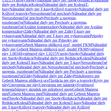
1.0215
Vsuvky
Spojky
Náhradné diely pre Spojky
Redukcie
Náhradné
diely pre Redukcie
Kolená
Náhradné diely pre Kolená
T-
kusy
Náhradné diely pre T-kusy
Krížové tvarovky
Náhradné diely pre
Krížové tvarovky
Nerozoberateľné prechody
Náhradné diely pre
Nerozoberateľné prechody
Prechody a spojenia,
rozoberateľné
Náhradné diely pre Prechody a spojenia,
rozoberateľné
Axiálne kompenzátory
Náhradné diely pre Axiálne
kompenzátory
Zátky
Náhradné diely pre Zátky
T-kusy pre
vykurovanie
Náhradné diely pre T-kusy pre vykurovanie
Prípojky
pre vykurovanie
Náhradné diely pre Prípojky pre
vykurovanie
Geberit Mapress uhlíková oceľ, modré FKM
Náhradné
diely pre Geberit Mapress uhlíková oceľ, modré FKM
Systémové
rúry 1.0034
Systémové rúry 1.0215
Vsuvky
Spojky
Náhradné diely
pre Spojky
Redukcie
Náhradné diely pre Redukcie
Kolená
Náhradné
diely pre Kolená
T-kusy
Náhradné diely pre T-kusy
Nerozoberateľné
prechody
Náhradné diely pre Nerozoberateľné prechody
Prechody a
spojenia, rozoberateľné
Náhradné diely pre Prechody a spojenia,
rozoberateľné
Zátky
Náhradné diely pre Zátky
Príslušenstvo pre
Geberit Mapress uhlíková oceľ
Izolácia pre rúry a tvarovky
Kryty pre
rúry
Upevnenia pre rúry
Upevnenia pre nástenky
Systémové
tesnenia
Súpravy skrutiek pre prírubové spoje
Geberit Mapress
meď
Geberit Mapress meď
Náhradné diely pre Geberit Mapress
meď
Spojky
Náhradné diely pre Spojky
Redukcie
Náhradné diely pre
Redukcie
Kolená
Náhradné diely pre Kolená
T-kusy
Náhradné diely
pre T-kusy
Krížové tvarovky
Náhradné diely pre Krížové