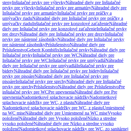
steny
Inštalačné prvky pre výlevky
Náhradné diely pre Inštalačné
prvky pre výlevky
Inštalačné prvky pre armatúry
Náhradné diely pre
Inštalačné prvky pre armatúry
Inštalačné prvky pre práčky a
umývačky riadu
Náhradné diely pre Inštalačné prvky pre práčky a
umývačky riadu
Inštalačné prvky pre konzolové zaťaženie
Náhradné
diely pre Inštalačné prvky pre konzolové zaťaženie
Inštalačné prvky
pre drezy
Náhradné diely pre Inštalačné prvky pre drezy
Inštalačné
prvky pre nástenné zásobníky
Náhradné diely pre Inštalačné prvky
pre nástenné zásobníky
Príslušenstvo
Náhradné diely pre
Príslušenstvo
Geberit Kombifix
Inštalačné prvky
Náhradné diely pre
Inštalačné prvky
Inštalačné prvky pre WC
Náhradné diely pre
Inštalačné prvky pre WC
Inštalačné prvky pre umývadlá
Náhradné
diely pre Inštalačné prvky pre umývadlá
Inštalačné prvky pre
bidety
Náhradné diely pre Inštalačné prvky pre bidety
Inštalačné
prvky pre pisoáre
Náhradné diely pre Inštalačné prvky pre
pisoáre
Inštalačné prvky pre sprchy
Náhradné diely pre Inštalačné
prvky pre sprchy
Príslušenstvo
Náhradné diely pre Príslušenstvo
Pre
inštalačné prvky pre WC
Pre upevnenia
Náhradné diely pre Pre
upevnenia
Nadomietkové splachovacie nádržky
Nadomietkové
splachovacie nádržky pre WC, z plastu
Náhradné diely pre
Nadomietkové splachovacie nádržky pre WC, z plastu
Umiestnené
na WC mise
Náhradné diely pre Umiestnené na WC mise
Vysoko
položené
Náhradné diely pre Vysoko položené
Nízko a stredne
vysoko položené
Náhradné diely pre Nízko a stredne vysoko
položené
Nadomietkové splachovacie nádržky pre WC, zo sanitárnej