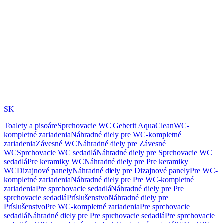
SK
Toalety a pisoáre
Sprchovacie WC Geberit AquaClean
WC-
kompletné zariadenia
Náhradné diely pre WC-kompletné
zariadenia
Závesné WC
Náhradné diely pre Závesné
WC
Sprchovacie WC sedadlá
Náhradné diely pre Sprchovacie WC
sedadlá
Pre keramiky WC
Náhradné diely pre Pre keramiky
WC
Dizajnové panely
Náhradné diely pre Dizajnové panely
Pre WC-
kompletné zariadenia
Náhradné diely pre Pre WC-kompletné
zariadenia
Pre sprchovacie sedadlá
Náhradné diely pre Pre
sprchovacie sedadlá
Príslušenstvo
Náhradné diely pre
Príslušenstvo
Pre WC-kompletné zariadenia
Pre sprchovacie
sedadlá
Náhradné diely pre Pre sprchovacie sedadlá
Pre sprchovacie