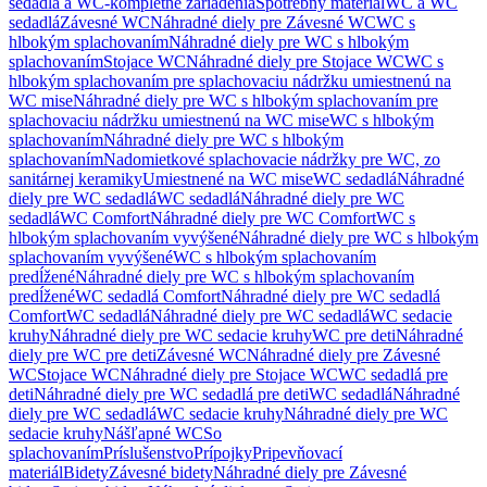
sedadlá a WC-kompletné zariadenia
Spotrebný materiál
WC a WC
sedadlá
Závesné WC
Náhradné diely pre Závesné WC
WC s
hlbokým splachovaním
Náhradné diely pre WC s hlbokým
splachovaním
Stojace WC
Náhradné diely pre Stojace WC
WC s
hlbokým splachovaním pre splachovaciu nádržku umiestnenú na
WC mise
Náhradné diely pre WC s hlbokým splachovaním pre
splachovaciu nádržku umiestnenú na WC mise
WC s hlbokým
splachovaním
Náhradné diely pre WC s hlbokým
splachovaním
Nadomietkové splachovacie nádržky pre WC, zo
sanitárnej keramiky
Umiestnené na WC mise
WC sedadlá
Náhradné
diely pre WC sedadlá
WC sedadlá
Náhradné diely pre WC
sedadlá
WC Comfort
Náhradné diely pre WC Comfort
WC s
hlbokým splachovaním vyvýšené
Náhradné diely pre WC s hlbokým
splachovaním vyvýšené
WC s hlbokým splachovaním
predĺžené
Náhradné diely pre WC s hlbokým splachovaním
predĺžené
WC sedadlá Comfort
Náhradné diely pre WC sedadlá
Comfort
WC sedadlá
Náhradné diely pre WC sedadlá
WC sedacie
kruhy
Náhradné diely pre WC sedacie kruhy
WC pre deti
Náhradné
diely pre WC pre deti
Závesné WC
Náhradné diely pre Závesné
WC
Stojace WC
Náhradné diely pre Stojace WC
WC sedadlá pre
deti
Náhradné diely pre WC sedadlá pre deti
WC sedadlá
Náhradné
diely pre WC sedadlá
WC sedacie kruhy
Náhradné diely pre WC
sedacie kruhy
Nášľapné WC
So
splachovaním
Príslušenstvo
Prípojky
Pripevňovací
materiál
Bidety
Závesné bidety
Náhradné diely pre Závesné