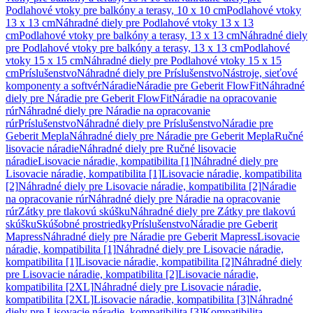
Podlahové vtoky pre balkóny a terasy, 10 x 10 cm
Podlahové vtoky
13 x 13 cm
Náhradné diely pre Podlahové vtoky 13 x 13
cm
Podlahové vtoky pre balkóny a terasy, 13 x 13 cm
Náhradné diely
pre Podlahové vtoky pre balkóny a terasy, 13 x 13 cm
Podlahové
vtoky 15 x 15 cm
Náhradné diely pre Podlahové vtoky 15 x 15
cm
Príslušenstvo
Náhradné diely pre Príslušenstvo
Nástroje, sieťové
komponenty a softvér
Náradie
Náradie pre Geberit FlowFit
Náhradné
diely pre Náradie pre Geberit FlowFit
Náradie na opracovanie
rúr
Náhradné diely pre Náradie na opracovanie
rúr
Príslušenstvo
Náhradné diely pre Príslušenstvo
Náradie pre
Geberit Mepla
Náhradné diely pre Náradie pre Geberit Mepla
Ručné
lisovacie náradie
Náhradné diely pre Ručné lisovacie
náradie
Lisovacie náradie, kompatibilita [1]
Náhradné diely pre
Lisovacie náradie, kompatibilita [1]
Lisovacie náradie, kompatibilita
[2]
Náhradné diely pre Lisovacie náradie, kompatibilita [2]
Náradie
na opracovanie rúr
Náhradné diely pre Náradie na opracovanie
rúr
Zátky pre tlakovú skúšku
Náhradné diely pre Zátky pre tlakovú
skúšku
Skúšobné prostriedky
Príslušenstvo
Náradie pre Geberit
Mapress
Náhradné diely pre Náradie pre Geberit Mapress
Lisovacie
náradie, kompatibilita [1]
Náhradné diely pre Lisovacie náradie,
kompatibilita [1]
Lisovacie náradie, kompatibilita [2]
Náhradné diely
pre Lisovacie náradie, kompatibilita [2]
Lisovacie náradie,
kompatibilita [2XL]
Náhradné diely pre Lisovacie náradie,
kompatibilita [2XL]
Lisovacie náradie, kompatibilita [3]
Náhradné
diely pre Lisovacie náradie, kompatibilita [3]
Kompatibilita