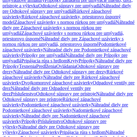
umývadlové armatúry
Prípojky zariadení pre umývacie miesto, drez,
prístroje a výlevku
Odtokové súpravy pre umývadlá
Náhradné diely
pre Odtokové súpravy pre umývadlá
Rúrkové zápachové
uzávierky
Rúrkové zápachové uzávierky, priestorovo úsporný
model
Zápachové uzávierky s nornou rúrkou pre umývadlá
Náhradné
diely pre Zápachové uzávierky s nornou rúrkou pre
umývadlá
Zápachové uzávierky s nornou rúrkou pre umývadlá,
priestorovo úsporné
Náhradné diely pre Zápachové uzávierky s
nornou rúrkou pre umývadlá, priestorovo úsporné
Podomietkové
zápachové uzávierky
Náhradné diely pre Podomietkové zápachové
uzávierky
Prípojky pre umývadlá
Náhradné diely pre Prípojky pre
umývadlá
Pripájacia rúra s hrdlom
Kryty
Prípojky
Náhradné diely pre
Prípojky
Tesnenia
Predĺženia
Ovládania
Odtokové súpravy pre
drezy
Náhradné diely pre Odtokové súpravy pre drezy
Rúrkové
zápachové uzávierky
Náhradné diely pre Rúrkové zápachové
uzávierky
Dvojkomorové zápachové uzávierky
Odpadové ventily pre
drez
Náhradné diely pre Odpadové ventily pre
drez
Príslušenstvo
Odtokové súpravy pre prístroje
Náhradné diely pre
Odtokové súpravy pre prístroje
Rúrkové zápachové
uzávierky
Podomietkové zápachové uzávierky
Náhradné diely pre
Podomietkové zápachové uzávierky
Nadomietkové zápachové
uzávierky
Náhradné diely pre Nadomietkové zápachové
uzávierky
Prípojky
Príslušenstvo
Odtokové súpravy pre
výlevky
Náhradné diely pre Odtokové súpravy pre
výlevky
Zápachové uzávierky
Pripájacia rúra s hrdlom
Náhradné