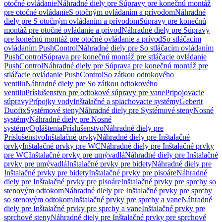
otočné ovládanie
Náhradné diely pre Súpravy pre konečnú montáž
pre otočné ovládanie
S otočným ovládaním a prívodom
Náhradné
diely pre S otočným ovládaním a prívodom
Súpravy pre konečnú
montáž pre otočné ovládanie a prívod
Náhradné diely pre Súpravy
pre konečnú montáž pre otočné ovládanie a prívod
So stláčacím
ovládaním PushControl
Náhradné diely pre So stláčacím ovládaním
PushControl
Súprava pre konečnú montáž pre stláčacie ovládanie
PushControl
Náhradné diely pre Súprava pre konečnú montáž pre
stláčacie ovládanie PushControl
So zátkou odtokového
ventilu
Náhradné diely pre So zátkou odtokového
ventilu
Príslušenstvo pre odtokové súpravy pre vane
Pripojovacie
súpravy
Prípojky vody
Inštalačné a splachovacie systémy
Geberit
Duofix
Systémové steny
Náhradné diely pre Systémové steny
Nosné
systémy
Náhradné diely pre Nosné
systémy
Opláštenia
Príslušenstvo
Náhradné diely pre
Príslušenstvo
Inštalačné prvky
Náhradné diely pre Inštalačné
prvky
Inštalačné prvky pre WC
Náhradné diely pre Inštalačné prvky
pre WC
Inštalačné prvky pre umývadlá
Náhradné diely pre Inštalačné
prvky pre umývadlá
Inštalačné prvky pre bidety
Náhradné diely pre
Inštalačné prvky pre bidety
Inštalačné prvky pre pisoáre
Náhradné
diely pre Inštalačné prvky pre pisoáre
Inštalačné prvky pre sprchy so
stenovým odtokom
Náhradné diely pre Inštalačné prvky pre sprchy
so stenovým odtokom
Inštalačné prvky pre sprchy a vane
Náhradné
diely pre Inštalačné prvky pre sprchy a vane
Inštalačné prvky pre
sprchové steny
Náhradné diely pre Inštalačné prvky pre sprchové