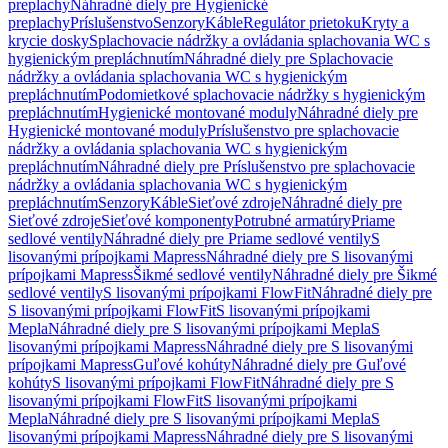
preplachy
Náhradné diely pre Hygienické
preplachy
Príslušenstvo
Senzory
Káble
Regulátor prietoku
Kryty a
krycie dosky
Splachovacie nádržky a ovládania splachovania WC s
hygienickým prepláchnutím
Náhradné diely pre Splachovacie
nádržky a ovládania splachovania WC s hygienickým
prepláchnutím
Podomietkové splachovacie nádržky s hygienickým
prepláchnutím
Hygienické montované moduly
Náhradné diely pre
Hygienické montované moduly
Príslušenstvo pre splachovacie
nádržky a ovládania splachovania WC s hygienickým
prepláchnutím
Náhradné diely pre Príslušenstvo pre splachovacie
nádržky a ovládania splachovania WC s hygienickým
prepláchnutím
Senzory
Káble
Sieťové zdroje
Náhradné diely pre
Sieťové zdroje
Sieťové komponenty
Potrubné armatúry
Priame
sedlové ventily
Náhradné diely pre Priame sedlové ventily
S
lisovanými prípojkami Mapress
Náhradné diely pre S lisovanými
prípojkami Mapress
Šikmé sedlové ventily
Náhradné diely pre Šikmé
sedlové ventily
S lisovanými prípojkami FlowFit
Náhradné diely pre
S lisovanými prípojkami FlowFit
S lisovanými prípojkami
Mepla
Náhradné diely pre S lisovanými prípojkami Mepla
S
lisovanými prípojkami Mapress
Náhradné diely pre S lisovanými
prípojkami Mapress
Guľové kohúty
Náhradné diely pre Guľové
kohúty
S lisovanými prípojkami FlowFit
Náhradné diely pre S
lisovanými prípojkami FlowFit
S lisovanými prípojkami
Mepla
Náhradné diely pre S lisovanými prípojkami Mepla
S
lisovanými prípojkami Mapress
Náhradné diely pre S lisovanými