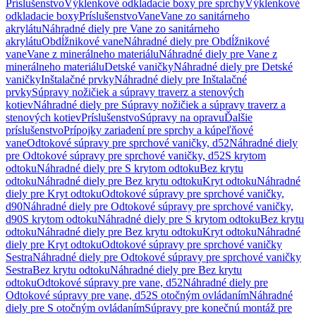
Príslušenstvo
Výklenkové odkladacie boxy pre sprchy
Výklenkové
odkladacie boxy
Príslušenstvo
Vane
Vane zo sanitárneho
akrylátu
Náhradné diely pre Vane zo sanitárneho
akrylátu
Obdĺžnikové vane
Náhradné diely pre Obdĺžnikové
vane
Vane z minerálneho materiálu
Náhradné diely pre Vane z
minerálneho materiálu
Detské vaničky
Náhradné diely pre Detské
vaničky
Inštalačné prvky
Náhradné diely pre Inštalačné
prvky
Súpravy nožičiek a súpravy traverz a stenových
kotiev
Náhradné diely pre Súpravy nožičiek a súpravy traverz a
stenových kotiev
Príslušenstvo
Súpravy na opravu
Ďalšie
príslušenstvo
Prípojky zariadení pre sprchy a kúpeľňové
vane
Odtokové súpravy pre sprchové vaničky, d52
Náhradné diely
pre Odtokové súpravy pre sprchové vaničky, d52
S krytom
odtoku
Náhradné diely pre S krytom odtoku
Bez krytu
odtoku
Náhradné diely pre Bez krytu odtoku
Kryt odtoku
Náhradné
diely pre Kryt odtoku
Odtokové súpravy pre sprchové vaničky,
d90
Náhradné diely pre Odtokové súpravy pre sprchové vaničky,
d90
S krytom odtoku
Náhradné diely pre S krytom odtoku
Bez krytu
odtoku
Náhradné diely pre Bez krytu odtoku
Kryt odtoku
Náhradné
diely pre Kryt odtoku
Odtokové súpravy pre sprchové vaničky
Sestra
Náhradné diely pre Odtokové súpravy pre sprchové vaničky
Sestra
Bez krytu odtoku
Náhradné diely pre Bez krytu
odtoku
Odtokové súpravy pre vane, d52
Náhradné diely pre
Odtokové súpravy pre vane, d52
S otočným ovládaním
Náhradné
diely pre S otočným ovládaním
Súpravy pre konečnú montáž pre