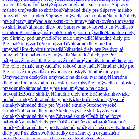
materiál
Dekoračné kryty
Súpravy umývadla so skrinkou
Súpravy
malého umývadla so skrinkou
Náhradné diely pre Súpravy malého
umývadla so skrinkou
Súpravy umývadla so skrinkou
Náhradné diely
pre Súpravy umývadla so skrinkou
Súpravy nábytkového umývadla
so skrinkou
Náhradné diely pre Súpravy nábytkového umývadla so
skrinkou
Kúpeľňový nábytok
Skrinky pod umývadlo
Náhradné diely
pre Skrinky pod umývadlo
Pre malé umývadlá
Náhradné diely pre
Pre malé umývadlá
Pre umývadlá
Náhradné diely pre Pre
umývadlá
Pre dvojité umývadlá
Náhradné diely pre Pre dvojité
umývadlá
Pre nábytkové umývadlá
Náhradné diely pre Pre
nábytkové umývadlá
Pre rohové malé umývadlá
Náhradné diely pre
Pre rohové malé umývadlá
Pre rohové umývadlá
Náhradné diely pre
Pre rohové umývadlá
Umývadlové dosky
Náhradné diely pre
Umývadlové dosky
Pre umývadlo na dosku, tvar misy
Náhradné
diely pre Pre umývadlo na dosku, tvar misy
Pre umývadlo na dosku,
pravouhlé
Náhradné diely pre Pre umývadlo na dosku,
pravouhlé
Bočné skrinky
Náhradné diely pre Bočné skrinky
Nízke
bočné skrinky
Náhradné diely pre Nízke bočné skrinky
Vysoké
skrinky
Náhradné diely pre Vysoké skrinky
Stredne vysoké
skrinky
Náhradné diely pre Stredne vysoké skrinky
Závesné
skrinky
Náhradné diely pre Závesné skrinky
Ďalší kúpeľňový
nábytok
Náhradné diely pre Ďalší kúpeľňový nábytok
Nástenné
poličky
Náhradné diely pre Nástenné poličky
Príslušenstvo
Náhradné
diely pre Príslušenstvo
Priehradky do zásuvky a organizačné
boxy
Držiak na uteráky a háčiky na uteráky
Svetelné