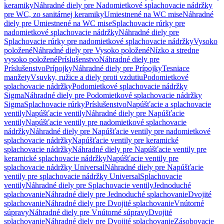
keramiky
Náhradné diely pre Nadomietkové splachovacie nádržky
pre WC, zo sanitárnej keramiky
Umiestnené na WC mise
Náhradné
diely pre Umiestnené na WC mise
Splachovacie rúrky pre
nadomietkové splachovacie nádržky
Náhradné diely pre
Splachovacie rúrky pre nadomietkové splachovacie nádržky
Vysoko
položené
Náhradné diely pre Vysoko položené
Nízko a stredne
vysoko položené
Príslušenstvo
Náhradné diely pre
Príslušenstvo
Prípojky
Náhradné diely pre Prípojky
Tesniace
manžety
Vsuvky, ružice a diely proti vzdutiu
Podomietkové
splachovacie nádržky
Podomietkové splachovacie nádržky
Sigma
Náhradné diely pre Podomietkové splachovacie nádržky
Sigma
Splachovacie rúrky
Príslušenstvo
Napúšťacie a splachovacie
ventily
Napúšťacie ventily
Náhradné diely pre Napúšťacie
ventily
Napúšťacie ventily pre nadomietkové splachovacie
nádržky
Náhradné diely pre Napúšťacie ventily pre nadomietkové
splachovacie nádržky
Napúšťacie ventily pre keramické
splachovacie nádržky
Náhradné diely pre Napúšťacie ventily pre
keramické splachovacie nádržky
Napúšťacie ventily pre
splachovacie nádržky Universal
Náhradné diely pre Napúšťacie
ventily pre splachovacie nádržky Universal
Splachovacie
ventily
Náhradné diely pre Splachovacie ventily
Jednoduché
splachovanie
Náhradné diely pre Jednoduché splachovanie
Dvojité
splachovanie
Náhradné diely pre Dvojité splachovanie
Vnútorné
súpravy
Náhradné diely pre Vnútorné súpravy
Dvojité
splachovanie
Náhradné diely pre Dvojité splachovanie
Zásobovacie