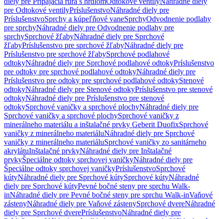
diely pre Pripájacia rúra s hrdlom
Odtokové ventily
Náhradné diely
pre Odtokové ventily
Príslušenstvo
Náhradné diely pre
Príslušenstvo
Sprchy a kúpeľňové vane
Sprchy
Odvodnenie podlahy
pre sprchy
Náhradné diely pre Odvodnenie podlahy pre
sprchy
Sprchové žľaby
Náhradné diely pre Sprchové
žľaby
Príslušenstvo pre sprchové žľaby
Náhradné diely pre
Príslušenstvo pre sprchové žľaby
Sprchové podlahové
odtoky
Náhradné diely pre Sprchové podlahové odtoky
Príslušenstvo
pre odtoky pre sprchové podlahové odtoky
Náhradné diely pre
Príslušenstvo pre odtoky pre sprchové podlahové odtoky
Stenové
odtoky
Náhradné diely pre Stenové odtoky
Príslušenstvo pre stenové
odtoky
Náhradné diely pre Príslušenstvo pre stenové
odtoky
Sprchové vaničky a sprchové plochy
Náhradné diely pre
Sprchové vaničky a sprchové plochy
Sprchové vaničky z
minerálneho materiálu a inštalačné prvky Geberit Duofix
Sprchové
vaničky z minerálneho materiálu
Náhradné diely pre Sprchové
vaničky z minerálneho materiálu
Sprchové vaničky zo sanitárneho
akrylátu
Inštalačné prvky
Náhradné diely pre Inštalačné
prvky
Špeciálne odtoky sprchovej vaničky
Náhradné diely pre
Špeciálne odtoky sprchovej vaničky
Príslušenstvo
Sprchové
kúty
Náhradné diely pre Sprchové kúty
Sprchové kúty
Náhradné
diely pre Sprchové kúty
Pevné bočné steny pre sprchu Walk-
in
Náhradné diely pre Pevné bočné steny pre sprchu Walk-in
Vaňové
zásteny
Náhradné diely pre Vaňové zásteny
Sprchové dvere
Náhradné
diely pre Sprchové dvere
Príslušenstvo
Náhradné diely pre