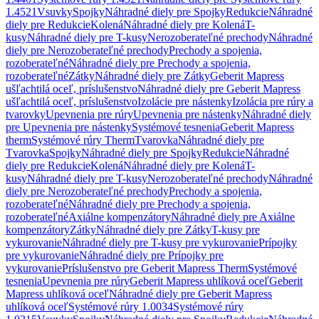
1.4521
Vsuvky
Spojky
Náhradné diely pre Spojky
Redukcie
Náhradné
diely pre Redukcie
Kolená
Náhradné diely pre Kolená
T-
kusy
Náhradné diely pre T-kusy
Nerozoberateľné prechody
Náhradné
diely pre Nerozoberateľné prechody
Prechody a spojenia,
rozoberateľné
Náhradné diely pre Prechody a spojenia,
rozoberateľné
Zátky
Náhradné diely pre Zátky
Geberit Mapress
ušľachtilá oceľ, príslušenstvo
Náhradné diely pre Geberit Mapress
ušľachtilá oceľ, príslušenstvo
Izolácie pre nástenky
Izolácia pre rúry a
tvarovky
Upevnenia pre rúry
Upevnenia pre nástenky
Náhradné diely
pre Upevnenia pre nástenky
Systémové tesnenia
Geberit Mapress
therm
Systémové rúry Therm
Tvarovka
Náhradné diely pre
Tvarovka
Spojky
Náhradné diely pre Spojky
Redukcie
Náhradné
diely pre Redukcie
Kolená
Náhradné diely pre Kolená
T-
kusy
Náhradné diely pre T-kusy
Nerozoberateľné prechody
Náhradné
diely pre Nerozoberateľné prechody
Prechody a spojenia,
rozoberateľné
Náhradné diely pre Prechody a spojenia,
rozoberateľné
Axiálne kompenzátory
Náhradné diely pre Axiálne
kompenzátory
Zátky
Náhradné diely pre Zátky
T-kusy pre
vykurovanie
Náhradné diely pre T-kusy pre vykurovanie
Prípojky
pre vykurovanie
Náhradné diely pre Prípojky pre
vykurovanie
Príslušenstvo pre Geberit Mapress Therm
Systémové
tesnenia
Upevnenia pre rúry
Geberit Mapress uhlíková oceľ
Geberit
Mapress uhlíková oceľ
Náhradné diely pre Geberit Mapress
uhlíková oceľ
Systémové rúry 1.0034
Systémové rúry