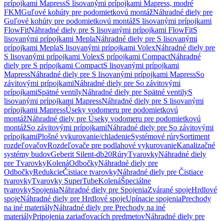
prípojkami Mapress
S lisovanými prípojkami Mapress, modré
FKM
Guľové kohúty pre podomietkovú montáž
Náhradné diely pre
Guľové kohúty pre podomietkovú montáž
S lisovanými prípojkami
FlowFit
Náhradné diely pre S lisovanými prípojkami FlowFit
S
lisovanými prípojkami Mepla
Náhradné diely pre S lisovanými
prípojkami Mepla
S lisovanými prípojkami Volex
Náhradné diely pre
S lisovanými prípojkami Volex
S prípojkami Compact
Náhradné
diely pre S prípojkami Compact
S lisovanými prípojkami
Mapress
Náhradné diely pre S lisovanými prípojkami Mapress
So
závitovými prípojkami
Náhradné diely pre So závitovými
prípojkami
Spätné ventily
Náhradné diely pre Spätné ventily
S
lisovanými prípojkami Mapress
Náhradné diely pre S lisovanými
prípojkami Mapress
Úseky vodomeru pre podomietkovú
montáž
Náhradné diely pre Úseky vodomeru pre podomietkovú
montáž
So závitovými prípojkami
Náhradné diely pre So závitovými
prípojkami
Plošné vykurovanie/chladenie
Systémové rúry
Sortiment
rozdeľovačov
Rozdeľovače pre podlahové vykurovanie
Kanalizačné
systémy budov
Geberit Silent-db20
Rúry
Tvarovky
Náhradné diely
pre Tvarovky
Kolená
Odbočky
Náhradné diely pre
Odbočky
Redukcie
Čistiace tvarovky
Náhradné diely pre Čistiace
tvarovky
Tvarovky SuperTube
Kolená
Špeciálne
tvarovky
Spojenia
Náhradné diely pre Spojenia
Zvárané spoje
Hrdlové
spoje
Náhradné diely pre Hrdlové spoje
Upínacie spojenia
Prechody
na iné materiály
Náhradné diely pre Prechody na iné
materiály
Pripojenia zariaďovacích predmetov
Náhradné diely pre