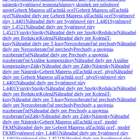
nástenky
Systémové tesnenia
Súpravy skrutiek pre prírubové
spoje
Geberit Mapress ušľachtilá oceľ
Geberit Mapress ušľachtilá
oceľ
Náhradné diely pre Geberit Mapress ušľachtilá oceľ
Systémové
rúry 1.4401
Náhradné diely pre Systémové rúry 1.4401
Systémové
rúry 1.4521
Náhradné diely pre Systémové rúry
1.4521
Vsuvky
Spojky
Náhradné diely pre Spojky
Redukcie
Náhradné
diely pre Redukcie
Kolená
Náhradné diely pre Kolená
T-
kusy
Náhradné diely pre T-kusy
Nerozoberateľné prechody
Náhradné
diely pre Nerozoberateľné prechody
Prechody a spojenia,
rozoberateľné
Náhradné diely pre Prechody a spojenia,
rozoberateľné
Axiálne kompenzátory
Náhradné diely pre Axiálne
kompenzátory
Zátky
Náhradné diely pre Zátky
Nástenky
Náhradné
diely pre Nástenky
Geberit Mapress ušľachtilá oceľ, plyn
Náhradné
diely pre Geberit Mapress ušľachtilá oceľ, plyn
Systémové rúry
1.4401
Náhradné diely pre Systémové rúry
1.4401
Vsuvky
Spojky
Náhradné diely pre Spojky
Redukcie
Náhradné
diely pre Redukcie
Kolená
Náhradné diely pre Kolená
T-
kusy
Náhradné diely pre T-kusy
Nerozoberateľné prechody
Náhradné
diely pre Nerozoberateľné prechody
Prechody a spojenia,
rozoberateľné
Náhradné diely pre Prechody a spojenia,
rozoberateľné
Zátky
Náhradné diely pre Zátky
Nástenky
Náhradné
diely pre Nástenky
Geberit Mapress ušľachtilá oceľ, modré
FKM
Náhradné diely pre Geberit Mapress ušľachtilá oceľ, modré
FKM
Systémové rúry 1.4401
Náhradné diely pre Systémové rúry
1.4401
Systémové rúry 1.4521
Náhradné diely pre Systémové rúry