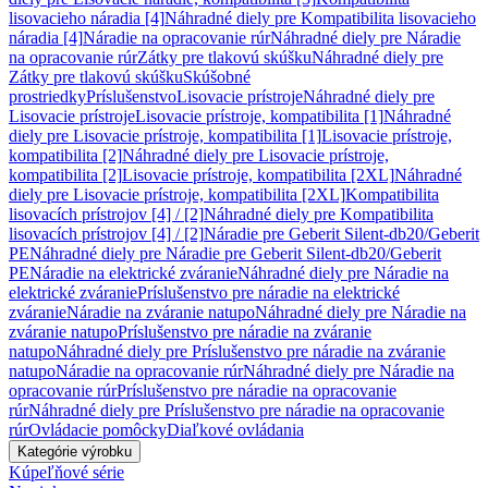
lisovacieho náradia [4]
Náhradné diely pre Kompatibilita lisovacieho
náradia [4]
Náradie na opracovanie rúr
Náhradné diely pre Náradie
na opracovanie rúr
Zátky pre tlakovú skúšku
Náhradné diely pre
Zátky pre tlakovú skúšku
Skúšobné
prostriedky
Príslušenstvo
Lisovacie prístroje
Náhradné diely pre
Lisovacie prístroje
Lisovacie prístroje, kompatibilita [1]
Náhradné
diely pre Lisovacie prístroje, kompatibilita [1]
Lisovacie prístroje,
kompatibilita [2]
Náhradné diely pre Lisovacie prístroje,
kompatibilita [2]
Lisovacie prístroje, kompatibilita [2XL]
Náhradné
diely pre Lisovacie prístroje, kompatibilita [2XL]
Kompatibilita
lisovacích prístrojov [4] / [2]
Náhradné diely pre Kompatibilita
lisovacích prístrojov [4] / [2]
Náradie pre Geberit Silent-db20/Geberit
PE
Náhradné diely pre Náradie pre Geberit Silent-db20/Geberit
PE
Náradie na elektrické zváranie
Náhradné diely pre Náradie na
elektrické zváranie
Príslušenstvo pre náradie na elektrické
zváranie
Náradie na zváranie natupo
Náhradné diely pre Náradie na
zváranie natupo
Príslušenstvo pre náradie na zváranie
natupo
Náhradné diely pre Príslušenstvo pre náradie na zváranie
natupo
Náradie na opracovanie rúr
Náhradné diely pre Náradie na
opracovanie rúr
Príslušenstvo pre náradie na opracovanie
rúr
Náhradné diely pre Príslušenstvo pre náradie na opracovanie
rúr
Ovládacie pomôcky
Diaľkové ovládania
Kategórie výrobku
Kúpeľňové série