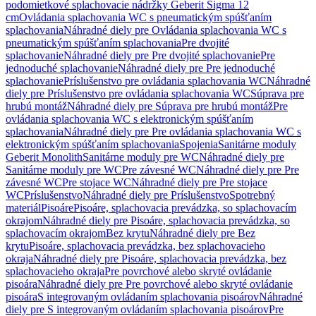
podomietkové splachovacie nádržky Geberit Sigma 12
cm
Ovládania splachovania WC s pneumatickým spúšťaním
splachovania
Náhradné diely pre Ovládania splachovania WC s
pneumatickým spúšťaním splachovania
Pre dvojité
splachovanie
Náhradné diely pre Pre dvojité splachovanie
Pre
jednoduché splachovanie
Náhradné diely pre Pre jednoduché
splachovanie
Príslušenstvo pre ovládania splachovania WC
Náhradné
diely pre Príslušenstvo pre ovládania splachovania WC
Súprava pre
hrubú montáž
Náhradné diely pre Súprava pre hrubú montáž
Pre
ovládania splachovania WC s elektronickým spúšťaním
splachovania
Náhradné diely pre Pre ovládania splachovania WC s
elektronickým spúšťaním splachovania
Spojenia
Sanitárne moduly
Geberit Monolith
Sanitárne moduly pre WC
Náhradné diely pre
Sanitárne moduly pre WC
Pre závesné WC
Náhradné diely pre Pre
závesné WC
Pre stojace WC
Náhradné diely pre Pre stojace
WC
Príslušenstvo
Náhradné diely pre Príslušenstvo
Spotrebný
materiál
Pisoáre
Pisoáre, splachovacia prevádzka, so splachovacím
okrajom
Náhradné diely pre Pisoáre, splachovacia prevádzka, so
splachovacím okrajom
Bez krytu
Náhradné diely pre Bez
krytu
Pisoáre, splachovacia prevádzka, bez splachovacieho
okraja
Náhradné diely pre Pisoáre, splachovacia prevádzka, bez
splachovacieho okraja
Pre povrchové alebo skryté ovládanie
pisoára
Náhradné diely pre Pre povrchové alebo skryté ovládanie
pisoára
S integrovaným ovládaním splachovania pisoárov
Náhradné
diely pre S integrovaným ovládaním splachovania pisoárov
Pre