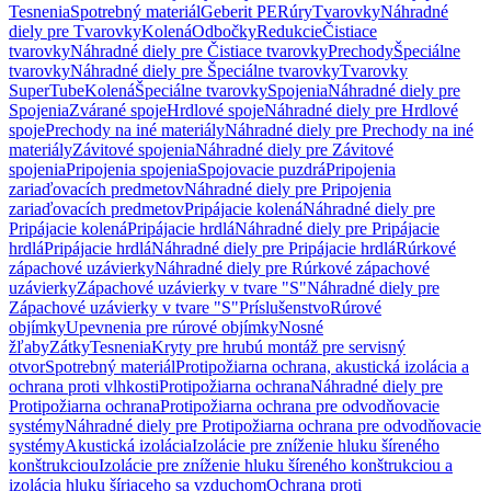
Tesnenia
Spotrebný materiál
Geberit PE
Rúry
Tvarovky
Náhradné
diely pre Tvarovky
Kolená
Odbočky
Redukcie
Čistiace
tvarovky
Náhradné diely pre Čistiace tvarovky
Prechody
Špeciálne
tvarovky
Náhradné diely pre Špeciálne tvarovky
Tvarovky
SuperTube
Kolená
Špeciálne tvarovky
Spojenia
Náhradné diely pre
Spojenia
Zvárané spoje
Hrdlové spoje
Náhradné diely pre Hrdlové
spoje
Prechody na iné materiály
Náhradné diely pre Prechody na iné
materiály
Závitové spojenia
Náhradné diely pre Závitové
spojenia
Pripojenia spojenia
Spojovacie puzdrá
Pripojenia
zariaďovacích predmetov
Náhradné diely pre Pripojenia
zariaďovacích predmetov
Pripájacie kolená
Náhradné diely pre
Pripájacie kolená
Pripájacie hrdlá
Náhradné diely pre Pripájacie
hrdlá
Pripájacie hrdlá
Náhradné diely pre Pripájacie hrdlá
Rúrkové
zápachové uzávierky
Náhradné diely pre Rúrkové zápachové
uzávierky
Zápachové uzávierky v tvare "S"
Náhradné diely pre
Zápachové uzávierky v tvare "S"
Príslušenstvo
Rúrové
objímky
Upevnenia pre rúrové objímky
Nosné
žľaby
Zátky
Tesnenia
Kryty pre hrubú montáž pre servisný
otvor
Spotrebný materiál
Protipožiarna ochrana, akustická izolácia a
ochrana proti vlhkosti
Protipožiarna ochrana
Náhradné diely pre
Protipožiarna ochrana
Protipožiarna ochrana pre odvodňovacie
systémy
Náhradné diely pre Protipožiarna ochrana pre odvodňovacie
systémy
Akustická izolácia
Izolácie pre zníženie hluku šíreného
konštrukciou
Izolácie pre zníženie hluku šíreného konštrukciou a
izolácia hluku šíriaceho sa vzduchom
Ochrana proti