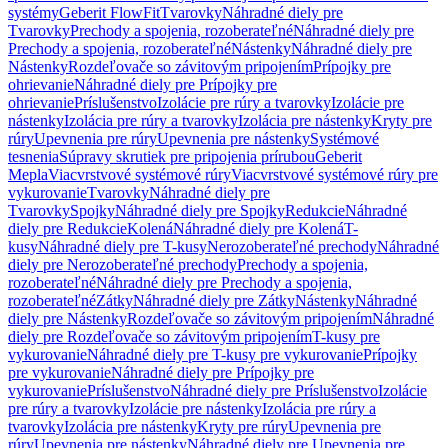
systémy
Geberit FlowFit
Tvarovky
Náhradné diely pre
Tvarovky
Prechody a spojenia, rozoberateľné
Náhradné diely pre
Prechody a spojenia, rozoberateľné
Nástenky
Náhradné diely pre
Nástenky
Rozdeľovače so závitovým pripojením
Prípojky pre
ohrievanie
Náhradné diely pre Prípojky pre
ohrievanie
Príslušenstvo
Izolácie pre rúry a tvarovky
Izolácie pre
nástenky
Izolácia pre rúry a tvarovky
Izolácia pre nástenky
Kryty pre
rúry
Upevnenia pre rúry
Upevnenia pre nástenky
Systémové
tesnenia
Súpravy skrutiek pre pripojenia prírubou
Geberit
Mepla
Viacvrstvové systémové rúry
Viacvrstvové systémové rúry pre
vykurovanie
Tvarovky
Náhradné diely pre
Tvarovky
Spojky
Náhradné diely pre Spojky
Redukcie
Náhradné
diely pre Redukcie
Kolená
Náhradné diely pre Kolená
T-
kusy
Náhradné diely pre T-kusy
Nerozoberateľné prechody
Náhradné
diely pre Nerozoberateľné prechody
Prechody a spojenia,
rozoberateľné
Náhradné diely pre Prechody a spojenia,
rozoberateľné
Zátky
Náhradné diely pre Zátky
Nástenky
Náhradné
diely pre Nástenky
Rozdeľovače so závitovým pripojením
Náhradné
diely pre Rozdeľovače so závitovým pripojením
T-kusy pre
vykurovanie
Náhradné diely pre T-kusy pre vykurovanie
Prípojky
pre vykurovanie
Náhradné diely pre Prípojky pre
vykurovanie
Príslušenstvo
Náhradné diely pre Príslušenstvo
Izolácie
pre rúry a tvarovky
Izolácie pre nástenky
Izolácia pre rúry a
tvarovky
Izolácia pre nástenky
Kryty pre rúry
Upevnenia pre
rúry
Upevnenia pre nástenky
Náhradné diely pre Upevnenia pre