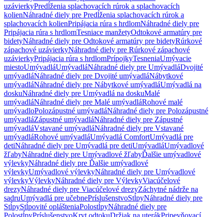
uzávierky
Predĺženia splachovacích rúrok a splachovacích
kolien
Náhradné diely pre Predĺženia splachovacích rúrok a
splachovacích kolien
Pripájacia rúra s hrdlom
Náhradné diely pre
Pripájacia rúra s hrdlom
Tesniace manžety
Odtokové armatúry pre
bidety
Náhradné diely pre Odtokové armatúry pre bidety
Rúrkové
zápachové uzávierky
Náhradné diely pre Rúrkové zápachové
uzávierky
Pripájacia rúra s hrdlom
Prípojky
Tesnenia
Umývacie
miesto
Umývadlá
Umývadlá
Náhradné diely pre Umývadlá
Dvojité
umývadlá
Náhradné diely pre Dvojité umývadlá
Nábytkové
umývadlá
Náhradné diely pre Nábytkové umývadlá
Umývadlá na
dosku
Náhradné diely pre Umývadlá na dosku
Malé
umývadlá
Náhradné diely pre Malé umývadlá
Rohové malé
umývadlo
Polozápustné umývadlá
Náhradné diely pre Polozápustné
umývadlá
Zápustné umývadlá
Náhradné diely pre Zápustné
umývadlá
Vstavané umývadlá
Náhradné diely pre Vstavané
umývadlá
Rohové umývadlá
Umývadlá Comfort
Umývadlá pre
deti
Náhradné diely pre Umývadlá pre deti
Umývadlá
Umývadlové
žľaby
Náhradné diely pre Umývadlové žľaby
Ďalšie umývadlové
výlevky
Náhradné diely pre Ďalšie umývadlové
výlevky
Umývadlové výlevky
Náhradné diely pre Umývadlové
výlevky
Výlevky
Náhradné diely pre Výlevky
Viacúčelové
drezy
Náhradné diely pre Viacúčelové drezy
Záchytné nádrže na
sadru
Umývadlá pre učebne
Príslušenstvo
Stĺpy
Náhradné diely pre
Stĺpy
Stĺpovité opláštenia
Polostĺpy
Náhradné diely pre
Polostĺpy
Príslušenstvo
Kryt odtoku
Držiak na uterák
Pripevňovací