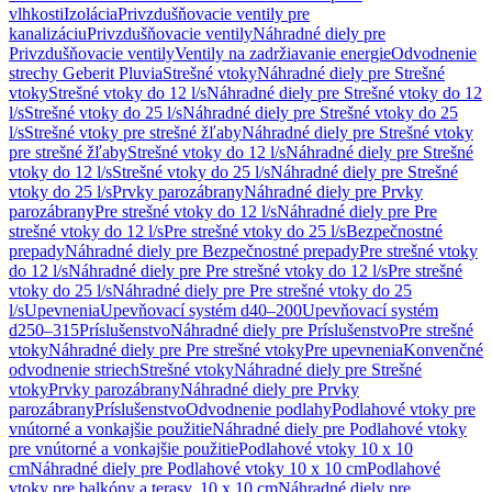
vlhkosti
Izolácia
Privzdušňovacie ventily pre
kanalizáciu
Privzdušňovacie ventily
Náhradné diely pre
Privzdušňovacie ventily
Ventily na zadržiavanie energie
Odvodnenie
strechy Geberit Pluvia
Strešné vtoky
Náhradné diely pre Strešné
vtoky
Strešné vtoky do 12 l/s
Náhradné diely pre Strešné vtoky do 12
l/s
Strešné vtoky do 25 l/s
Náhradné diely pre Strešné vtoky do 25
l/s
Strešné vtoky pre strešné žľaby
Náhradné diely pre Strešné vtoky
pre strešné žľaby
Strešné vtoky do 12 l/s
Náhradné diely pre Strešné
vtoky do 12 l/s
Strešné vtoky do 25 l/s
Náhradné diely pre Strešné
vtoky do 25 l/s
Prvky parozábrany
Náhradné diely pre Prvky
parozábrany
Pre strešné vtoky do 12 l/s
Náhradné diely pre Pre
strešné vtoky do 12 l/s
Pre strešné vtoky do 25 l/s
Bezpečnostné
prepady
Náhradné diely pre Bezpečnostné prepady
Pre strešné vtoky
do 12 l/s
Náhradné diely pre Pre strešné vtoky do 12 l/s
Pre strešné
vtoky do 25 l/s
Náhradné diely pre Pre strešné vtoky do 25
l/s
Upevnenia
Upevňovací systém d40–200
Upevňovací systém
d250–315
Príslušenstvo
Náhradné diely pre Príslušenstvo
Pre strešné
vtoky
Náhradné diely pre Pre strešné vtoky
Pre upevnenia
Konvenčné
odvodnenie striech
Strešné vtoky
Náhradné diely pre Strešné
vtoky
Prvky parozábrany
Náhradné diely pre Prvky
parozábrany
Príslušenstvo
Odvodnenie podlahy
Podlahové vtoky pre
vnútorné a vonkajšie použitie
Náhradné diely pre Podlahové vtoky
pre vnútorné a vonkajšie použitie
Podlahové vtoky 10 x 10
cm
Náhradné diely pre Podlahové vtoky 10 x 10 cm
Podlahové
vtoky pre balkóny a terasy, 10 x 10 cm
Náhradné diely pre