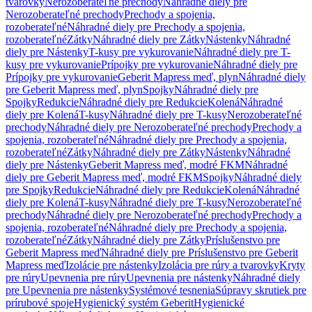
tvarovky
Nerozoberateľné prechody
Náhradné diely pre
Nerozoberateľné prechody
Prechody a spojenia,
rozoberateľné
Náhradné diely pre Prechody a spojenia,
rozoberateľné
Zátky
Náhradné diely pre Zátky
Nástenky
Náhradné
diely pre Nástenky
T-kusy pre vykurovanie
Náhradné diely pre T-
kusy pre vykurovanie
Prípojky pre vykurovanie
Náhradné diely pre
Prípojky pre vykurovanie
Geberit Mapress meď, plyn
Náhradné diely
pre Geberit Mapress meď, plyn
Spojky
Náhradné diely pre
Spojky
Redukcie
Náhradné diely pre Redukcie
Kolená
Náhradné
diely pre Kolená
T-kusy
Náhradné diely pre T-kusy
Nerozoberateľné
prechody
Náhradné diely pre Nerozoberateľné prechody
Prechody a
spojenia, rozoberateľné
Náhradné diely pre Prechody a spojenia,
rozoberateľné
Zátky
Náhradné diely pre Zátky
Nástenky
Náhradné
diely pre Nástenky
Geberit Mapress meď, modré FKM
Náhradné
diely pre Geberit Mapress meď, modré FKM
Spojky
Náhradné diely
pre Spojky
Redukcie
Náhradné diely pre Redukcie
Kolená
Náhradné
diely pre Kolená
T-kusy
Náhradné diely pre T-kusy
Nerozoberateľné
prechody
Náhradné diely pre Nerozoberateľné prechody
Prechody a
spojenia, rozoberateľné
Náhradné diely pre Prechody a spojenia,
rozoberateľné
Zátky
Náhradné diely pre Zátky
Príslušenstvo pre
Geberit Mapress meď
Náhradné diely pre Príslušenstvo pre Geberit
Mapress meď
Izolácie pre nástenky
Izolácia pre rúry a tvarovky
Kryty
pre rúry
Upevnenia pre rúry
Upevnenia pre nástenky
Náhradné diely
pre Upevnenia pre nástenky
Systémové tesnenia
Súpravy skrutiek pre
prírubové spoje
Hygienický systém Geberit
Hygienické