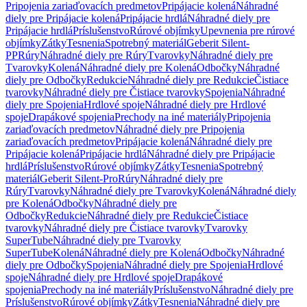
Pripojenia zariaďovacích predmetov
Pripájacie kolená
Náhradné
diely pre Pripájacie kolená
Pripájacie hrdlá
Náhradné diely pre
Pripájacie hrdlá
Príslušenstvo
Rúrové objímky
Upevnenia pre rúrové
objímky
Zátky
Tesnenia
Spotrebný materiál
Geberit Silent-
PP
Rúry
Náhradné diely pre Rúry
Tvarovky
Náhradné diely pre
Tvarovky
Kolená
Náhradné diely pre Kolená
Odbočky
Náhradné
diely pre Odbočky
Redukcie
Náhradné diely pre Redukcie
Čistiace
tvarovky
Náhradné diely pre Čistiace tvarovky
Spojenia
Náhradné
diely pre Spojenia
Hrdlové spoje
Náhradné diely pre Hrdlové
spoje
Drapákové spojenia
Prechody na iné materiály
Pripojenia
zariaďovacích predmetov
Náhradné diely pre Pripojenia
zariaďovacích predmetov
Pripájacie kolená
Náhradné diely pre
Pripájacie kolená
Pripájacie hrdlá
Náhradné diely pre Pripájacie
hrdlá
Príslušenstvo
Rúrové objímky
Zátky
Tesnenia
Spotrebný
materiál
Geberit Silent-Pro
Rúry
Náhradné diely pre
Rúry
Tvarovky
Náhradné diely pre Tvarovky
Kolená
Náhradné diely
pre Kolená
Odbočky
Náhradné diely pre
Odbočky
Redukcie
Náhradné diely pre Redukcie
Čistiace
tvarovky
Náhradné diely pre Čistiace tvarovky
Tvarovky
SuperTube
Náhradné diely pre Tvarovky
SuperTube
Kolená
Náhradné diely pre Kolená
Odbočky
Náhradné
diely pre Odbočky
Spojenia
Náhradné diely pre Spojenia
Hrdlové
spoje
Náhradné diely pre Hrdlové spoje
Drapákové
spojenia
Prechody na iné materiály
Príslušenstvo
Náhradné diely pre
Príslušenstvo
Rúrové objímky
Zátky
Tesnenia
Náhradné diely pre