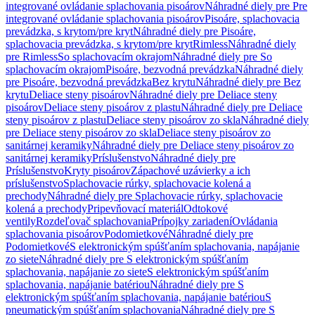
integrované ovládanie splachovania pisoárov
Náhradné diely pre Pre
integrované ovládanie splachovania pisoárov
Pisoáre, splachovacia
prevádzka, s krytom/pre kryt
Náhradné diely pre Pisoáre,
splachovacia prevádzka, s krytom/pre kryt
Rimless
Náhradné diely
pre Rimless
So splachovacím okrajom
Náhradné diely pre So
splachovacím okrajom
Pisoáre, bezvodná prevádzka
Náhradné diely
pre Pisoáre, bezvodná prevádzka
Bez krytu
Náhradné diely pre Bez
krytu
Deliace steny pisoárov
Náhradné diely pre Deliace steny
pisoárov
Deliace steny pisoárov z plastu
Náhradné diely pre Deliace
steny pisoárov z plastu
Deliace steny pisoárov zo skla
Náhradné diely
pre Deliace steny pisoárov zo skla
Deliace steny pisoárov zo
sanitárnej keramiky
Náhradné diely pre Deliace steny pisoárov zo
sanitárnej keramiky
Príslušenstvo
Náhradné diely pre
Príslušenstvo
Kryty pisoárov
Zápachové uzávierky a ich
príslušenstvo
Splachovacie rúrky, splachovacie kolená a
prechody
Náhradné diely pre Splachovacie rúrky, splachovacie
kolená a prechody
Pripevňovací materiál
Odtokové
ventily
Rozdeľovač splachovania
Prípojky zariadení
Ovládania
splachovania pisoárov
Podomietkové
Náhradné diely pre
Podomietkové
S elektronickým spúšťaním splachovania, napájanie
zo siete
Náhradné diely pre S elektronickým spúšťaním
splachovania, napájanie zo siete
S elektronickým spúšťaním
splachovania, napájanie batériou
Náhradné diely pre S
elektronickým spúšťaním splachovania, napájanie batériou
S
pneumatickým spúšťaním splachovania
Náhradné diely pre S