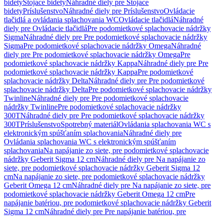
bidety
Stojace bidety
Náhradné diely pre Stojace
bidety
Príslušenstvo
Náhradné diely pre Príslušenstvo
Ovládacie
tlačidlá a ovládania splachovania WC
Ovládacie tlačidlá
Náhradné
diely pre Ovládacie tlačidlá
Pre podomietkové splachovacie nádržky
Sigma
Náhradné diely pre Pre podomietkové splachovacie nádržky
Sigma
Pre podomietkové splachovacie nádržky Omega
Náhradné
diely pre Pre podomietkové splachovacie nádržky Omega
Pre
podomietkové splachovacie nádržky Kappa
Náhradné diely pre Pre
podomietkové splachovacie nádržky Kappa
Pre podomietkové
splachovacie nádržky Delta
Náhradné diely pre Pre podomietkové
splachovacie nádržky Delta
Pre podomietkové splachovacie nádržky
Twinline
Náhradné diely pre Pre podomietkové splachovacie
nádržky Twinline
Pre podomietkové splachovacie nádržky
300T
Náhradné diely pre Pre podomietkové splachovacie nádržky
300T
Príslušenstvo
Spotrebný materiál
Ovládania splachovania WC s
elektronickým spúšťaním splachovania
Náhradné diely pre
Ovládania splachovania WC s elektronickým spúšťaním
splachovania
Na napájanie zo siete, pre podomietkové splachovacie
nádržky Geberit Sigma 12 cm
Náhradné diely pre Na napájanie zo
siete, pre podomietkové splachovacie nádržky Geberit Sigma 12
cm
Na napájanie zo siete, pre podomietkové splachovacie nádržky
Geberit Omega 12 cm
Náhradné diely pre Na napájanie zo siete, pre
podomietkové splachovacie nádržky Geberit Omega 12 cm
Pre
napájanie batériou, pre podomietkové splachovacie nádržky Geberit
Sigma 12 cm
Náhradné diely pre Pre napájanie batériou, pre