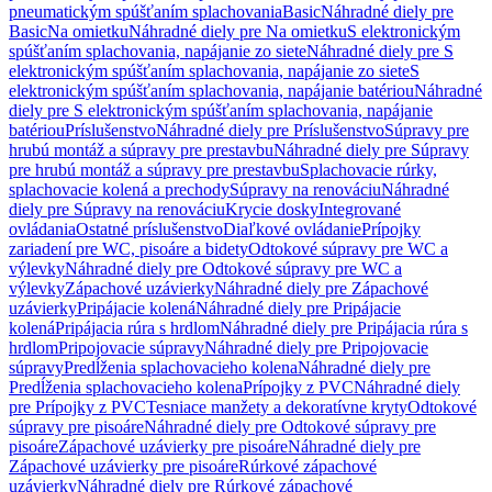
pneumatickým spúšťaním splachovania
Basic
Náhradné diely pre
Basic
Na omietku
Náhradné diely pre Na omietku
S elektronickým
spúšťaním splachovania, napájanie zo siete
Náhradné diely pre S
elektronickým spúšťaním splachovania, napájanie zo siete
S
elektronickým spúšťaním splachovania, napájanie batériou
Náhradné
diely pre S elektronickým spúšťaním splachovania, napájanie
batériou
Príslušenstvo
Náhradné diely pre Príslušenstvo
Súpravy pre
hrubú montáž a súpravy pre prestavbu
Náhradné diely pre Súpravy
pre hrubú montáž a súpravy pre prestavbu
Splachovacie rúrky,
splachovacie kolená a prechody
Súpravy na renováciu
Náhradné
diely pre Súpravy na renováciu
Krycie dosky
Integrované
ovládania
Ostatné príslušenstvo
Diaľkové ovládanie
Prípojky
zariadení pre WC, pisoáre a bidety
Odtokové súpravy pre WC a
výlevky
Náhradné diely pre Odtokové súpravy pre WC a
výlevky
Zápachové uzávierky
Náhradné diely pre Zápachové
uzávierky
Pripájacie kolená
Náhradné diely pre Pripájacie
kolená
Pripájacia rúra s hrdlom
Náhradné diely pre Pripájacia rúra s
hrdlom
Pripojovacie súpravy
Náhradné diely pre Pripojovacie
súpravy
Predĺženia splachovacieho kolena
Náhradné diely pre
Predĺženia splachovacieho kolena
Prípojky z PVC
Náhradné diely
pre Prípojky z PVC
Tesniace manžety a dekoratívne kryty
Odtokové
súpravy pre pisoáre
Náhradné diely pre Odtokové súpravy pre
pisoáre
Zápachové uzávierky pre pisoáre
Náhradné diely pre
Zápachové uzávierky pre pisoáre
Rúrkové zápachové
uzávierky
Náhradné diely pre Rúrkové zápachové