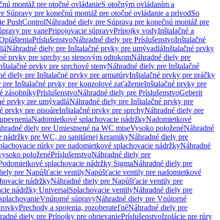
čnú montáž pre otočné ovládanie
S otočným ovládaním a
re Súpravy pre konečnú montáž pre otočné ovládanie a prívod
So
ie PushControl
Náhradné diely pre Súprava pre konečnú montáž pre
úpravy pre vane
Pripojovacie súpravy
Prípojky vody
Inštalačné a
Opláštenia
Príslušenstvo
Náhradné diely pre Príslušenstvo
Inštalačné
lá
Náhradné diely pre Inštalačné prvky pre umývadlá
Inštalačné prvky
čné prvky pre sprchy so stenovým odtokom
Náhradné diely pre
nštalačné prvky pre sprchové steny
Náhradné diely pre Inštalačné
é diely pre Inštalačné prvky pre armatúry
Inštalačné prvky pre práčky
 pre Inštalačné prvky pre konzolové zaťaženie
Inštalačné prvky pre
né zásobníky
Príslušenstvo
Náhradné diely pre Príslušenstvo
Geberit
čné prvky pre umývadlá
Náhradné diely pre Inštalačné prvky pre
é prvky pre pisoáre
Inštalačné prvky pre sprchy
Náhradné diely pre
 upevnenia
Nadomietkové splachovacie nádržky
Nadomietkové
hradné diely pre Umiestnené na WC mise
Vysoko položené
Náhradné
 nádržky pre WC, zo sanitárnej keramiky
Náhradné diely pre
plachovacie rúrky pre nadomietkové splachovacie nádržky
Náhradné
 vysoko položené
Príslušenstvo
Náhradné diely pre
Podomietkové splachovacie nádržky Sigma
Náhradné diely pre
iely pre Napúšťacie ventily
Napúšťacie ventily pre nadomietkové
chovacie nádržky
Náhradné diely pre Napúšťacie ventily pre
acie nádržky Universal
Splachovacie ventily
Náhradné diely pre
 splachovanie
Vnútorné súpravy
Náhradné diely pre Vnútorné
arovky
Prechody a spojenia, rozoberateľné
Náhradné diely pre
adné diely pre Prípojky pre ohrievanie
Príslušenstvo
Izolácie pre rúry