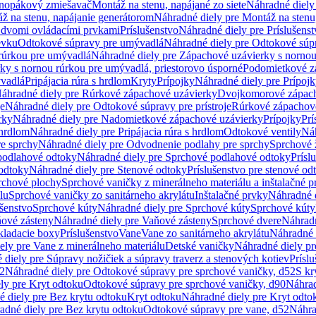
dnopákový zmiešavač
Montáž na stenu, napájané zo siete
Náhradné diely 
ž na stenu, napájanie generátorom
Náhradné diely pre Montáž na stenu
s dvomi ovládacími prvkami
Príslušenstvo
Náhradné diely pre Príslušenst
evku
Odtokové súpravy pre umývadlá
Náhradné diely pre Odtokové súp
rúrkou pre umývadlá
Náhradné diely pre Zápachové uzávierky s norno
ky s nornou rúrkou pre umývadlá, priestorovo úsporné
Podomietkové z
ývadlá
Pripájacia rúra s hrdlom
Kryty
Prípojky
Náhradné diely pre Prípoj
áhradné diely pre Rúrkové zápachové uzávierky
Dvojkomorové zápach
je
Náhradné diely pre Odtokové súpravy pre prístroje
Rúrkové zápachov
rky
Náhradné diely pre Nadomietkové zápachové uzávierky
Prípojky
Prí
 hrdlom
Náhradné diely pre Pripájacia rúra s hrdlom
Odtokové ventily
Náh
e sprchy
Náhradné diely pre Odvodnenie podlahy pre sprchy
Sprchové 
podlahové odtoky
Náhradné diely pre Sprchové podlahové odtoky
Prísl
odtoky
Náhradné diely pre Stenové odtoky
Príslušenstvo pre stenové od
rchové plochy
Sprchové vaničky z minerálneho materiálu a inštalačné 
lu
Sprchové vaničky zo sanitárneho akrylátu
Inštalačné prvky
Náhradné d
ušenstvo
Sprchové kúty
Náhradné diely pre Sprchové kúty
Sprchové kúty
ové zásteny
Náhradné diely pre Vaňové zásteny
Sprchové dvere
Náhradn
ladacie boxy
Príslušenstvo
Vane
Vane zo sanitárneho akrylátu
Náhradné d
ely pre Vane z minerálneho materiálu
Detské vaničky
Náhradné diely pr
diely pre Súpravy nožičiek a súpravy traverz a stenových kotiev
Prísl
52
Náhradné diely pre Odtokové súpravy pre sprchové vaničky, d52
S kr
ly pre Kryt odtoku
Odtokové súpravy pre sprchové vaničky, d90
Náhrad
 diely pre Bez krytu odtoku
Kryt odtoku
Náhradné diely pre Kryt odto
adné diely pre Bez krytu odtoku
Odtokové súpravy pre vane, d52
Náhra