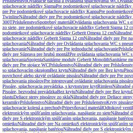
Príslušenstvo
Ovládacie tlačidlá a ovládania splachovania WC
Ovládaci
splachovacie nádržky Sigma
Pre podomietkové splachovacie nádržk
pre Pre podomietkové splachovacie nádržky Kappa
Pre podomietkové
Twinline
Náhradné diely pre Pre podomietkové splachovacie nádržky
300T
Príslušenstvo
Spotrebný materiál
Ovládania splachovania WC s e
zo siete, pre podomietkové splachovacie nádržky Geberit Sigma 12 
podomietkové splachovacie nádržky Geberit Omega 12 cm
Náhradné 
splachovacie nádržky Geberit Sigma 12 cm
Náhradné diely pre Pre n
splachovania
Náhradné diely pre Ovládania splachovania WC s pneu
splachovanie
Náhradné diely pre Pre jednoduché splachovanie
Prísluš
diely pre Súprava pre hrubú montáž
Pre ovládania splachovania WC s
splachovania
Spojenia
Sanitárne moduly Geberit Monolith
Sanitárne m
diely pre Pre stojace WC
Príslušenstvo
Náhradné diely pre Príslušenst
so splachovacím okrajom
Bez krytu
Náhradné diely pre Bez krytu
Piso
povrchové alebo skryté ovládanie pisoára
Náhradné diely pre Pre povr
splachovania pisoárov
Pre integrované ovládanie splachovania pisoár
Pisoáre, splachovacia prevádzka, s krytom/pre kryt
Rimless
Náhradné d
Pisoáre, bezvodná prevádzka
Bez krytu
Náhradné diely pre Bez krytu
D
plastu
Deliace steny pisoárov zo skla
Náhradné diely pre Deliace steny
keramiky
Príslušenstvo
Náhradné diely pre Príslušenstvo
Kryty pisoáro
splachovacie kolená a prechody
Pripevňovací materiál
Odtokové venti
elektronickým spúšťaním splachovania, napájanie zo siete
Náhradné di
diely pre S elektronickým spúšťaním splachovania, napájanie batério
omietku
Náhradné diely pre Na omietku
S elektronickým spúšťaním spl
splachovania, napájanie batériou
Náhradné diely pre S elektronickým 