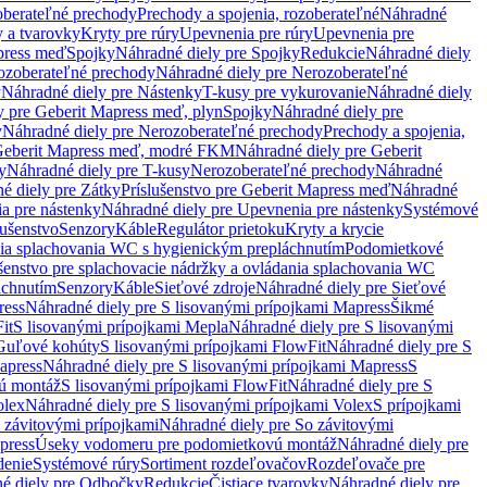
oberateľné prechody
Prechody a spojenia, rozoberateľné
Náhradné
y a tvarovky
Kryty pre rúry
Upevnenia pre rúry
Upevnenia pre
press meď
Spojky
Náhradné diely pre Spojky
Redukcie
Náhradné diely
ozoberateľné prechody
Náhradné diely pre Nerozoberateľné
y
Náhradné diely pre Nástenky
T-kusy pre vykurovanie
Náhradné diely
y pre Geberit Mapress meď, plyn
Spojky
Náhradné diely pre
y
Náhradné diely pre Nerozoberateľné prechody
Prechody a spojenia,
eberit Mapress meď, modré FKM
Náhradné diely pre Geberit
y
Náhradné diely pre T-kusy
Nerozoberateľné prechody
Náhradné
é diely pre Zátky
Príslušenstvo pre Geberit Mapress meď
Náhradné
a pre nástenky
Náhradné diely pre Upevnenia pre nástenky
Systémové
lušenstvo
Senzory
Káble
Regulátor prietoku
Kryty a krycie
nia splachovania WC s hygienickým prepláchnutím
Podomietkové
ušenstvo pre splachovacie nádržky a ovládania splachovania WC
áchnutím
Senzory
Káble
Sieťové zdroje
Náhradné diely pre Sieťové
ress
Náhradné diely pre S lisovanými prípojkami Mapress
Šikmé
it
S lisovanými prípojkami Mepla
Náhradné diely pre S lisovanými
 Guľové kohúty
S lisovanými prípojkami FlowFit
Náhradné diely pre S
apress
Náhradné diely pre S lisovanými prípojkami Mapress
S
ú montáž
S lisovanými prípojkami FlowFit
Náhradné diely pre S
olex
Náhradné diely pre S lisovanými prípojkami Volex
S prípojkami
 závitovými prípojkami
Náhradné diely pre So závitovými
press
Úseky vodomeru pre podomietkovú montáž
Náhradné diely pre
denie
Systémové rúry
Sortiment rozdeľovačov
Rozdeľovače pre
é diely pre Odbočky
Redukcie
Čistiace tvarovky
Náhradné diely pre