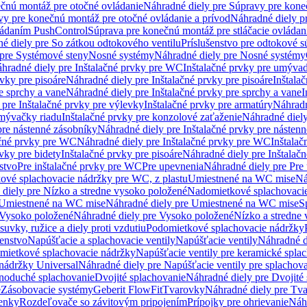
čnú montáž pre otočné ovládanie
Náhradné diely pre Súpravy pre kone
vy pre konečnú montáž pre otočné ovládanie a prívod
Náhradné diely p
vládaním PushControl
Súprava pre konečnú montáž pre stláčacie ovládan
é diely pre So zátkou odtokového ventilu
Príslušenstvo pre odtokové s
pre Systémové steny
Nosné systémy
Náhradné diely pre Nosné systémy
hradné diely pre Inštalačné prvky pre WC
Inštalačné prvky pre umývad
rvky pre pisoáre
Náhradné diely pre Inštalačné prvky pre pisoáre
Inštala
e sprchy a vane
Náhradné diely pre Inštalačné prvky pre sprchy a vane
I
 pre Inštalačné prvky pre výlevky
Inštalačné prvky pre armatúry
Náhradn
umývačky riadu
Inštalačné prvky pre konzolové zaťaženie
Náhradné diely
pre nástenné zásobníky
Náhradné diely pre Inštalačné prvky pre násten
ačné prvky pre WC
Náhradné diely pre Inštalačné prvky pre WC
Inštala
vky pre bidety
Inštalačné prvky pre pisoáre
Náhradné diely pre Inštalačn
stvo
Pre inštalačné prvky pre WC
Pre upevnenia
Náhradné diely pre Pre
ové splachovacie nádržky pre WC, z plastu
Umiestnené na WC mise
Ná
diely pre Nízko a stredne vysoko položené
Nadomietkové splachovacie
Umiestnené na WC mise
Náhradné diely pre Umiestnené na WC mise
S
Vysoko položené
Náhradné diely pre Vysoko položené
Nízko a stredne
suvky, ružice a diely proti vzdutiu
Podomietkové splachovacie nádržky
šenstvo
Napúšťacie a splachovacie ventily
Napúšťacie ventily
Náhradné d
omietkové splachovacie nádržky
Napúšťacie ventily pre keramické spla
 nádržky Universal
Náhradné diely pre Napúšťacie ventily pre splachov
dnoduché splachovanie
Dvojité splachovanie
Náhradné diely pre Dvojité
e
Zásobovacie systémy
Geberit FlowFit
Tvarovky
Náhradné diely pre Tv
tenky
Rozdeľovače so závitovým pripojením
Prípojky pre ohrievanie
Náhr