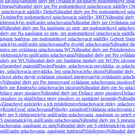
e tlačidlá
Náhradné diely pre Ovládacie tlačidlá
Pre podomietkové spla
y Omega
Náhradné diely pre Pre podomietkové splachovacie nádržky O
 splachovacie nádržky Delta
Náhradné diely pre Pre podomietkové spla
 Twinline
Pre podomietkové splachovacie nádržky 300T
Náhradné diely
lektronickým spúšťaním splachovania
Náhradné diely pre Ovládania s
cm
Náhradné diely pre Na napájanie zo siete, pre podomietkové splacho
diely pre Na napájanie zo siete, pre podomietkové splachovacie nádr
apájanie batériou, pre podomietkové splachovacie nádržky Geberit Sig
matickým spúšťaním splachovania
Pre dvojité splachovanie
Náhradné die
enstvo pre ovládania splachovania WC
Náhradné diely pre Príslušenstv
 elektronickým spúšťaním splachovania
Náhradné diely pre Pre ovláda
oduly pre WC
Náhradné diely pre Sanitárne moduly pre WC
Pre záves
vo
Spotrebný materiál
Pisoáre
Pisoáre, splachovacia prevádzka, so splac
áre, splachovacia prevádzka, bez splachovacieho okraja
Náhradné diely 
chové alebo skryté ovládanie pisoára
S integrovaným ovládaním splach
ov
Náhradné diely pre Pre integrované ovládanie splachovania pisoárov
P
iely pre Rimless
So splachovacím okrajom
Náhradné diely pre So spla
eliace steny pisoárov
Náhradné diely pre Deliace steny pisoárov
Deliac
 pisoárov zo skla
Deliace steny pisoárov zo sanitárnej keramiky
Náhradné
v
Zápachové uzávierky a ich príslušenstvo
Splachovacie rúrky, splachov
ly
Rozdeľovač splachovania
Prípojky zariadení
Ovládania splachovania 
ely pre S elektronickým spúšťaním splachovania, napájanie zo siete
S e
u
S pneumatickým spúšťaním splachovania
Náhradné diely pre S pneum
achovania, napájanie zo siete
Náhradné diely pre S elektronickým spúš
spúšťaním splachovania, napájanie batériou
Príslušenstvo
Náhradné diely