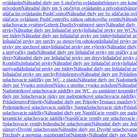
ovládaním
Náhradné diely pre S otočným ovládaním
Súpravy pre kone
prívodom
Náhradné diely pre S otočným ovládaním a prívodom
Súpra
stláčacím ovládaním PushControl
Náhradné diely pre So stláčacím o
stláčacie ovládanie PushControl
So zátkou odtokového ventilu
Náhradn
splachovacie systémy
Geberit Duofix
Systémové steny
Náhradné diely 
prvky
Náhradné diely pre Inštalačné prvky
Inštalačné prvky pre WC
Ná
pre bidety
Náhradné diely pre Inštalačné prvky pre bidety
Inštalačné p
Inštalačné prvky pre sprchy so stenovým odtokom
Inštalačné prvky pr
prvky pre sprchové steny
Inštalačné prvky pre výlevky
Náhradné diely
a umývačky riadu
Náhradné diely pre Inštalačné prvky pre práčky a 
drezy
Náhradné diely pre Inštalačné prvky pre drezy
Inštalačné prvky 
Kombifix
Inštalačné prvky
Náhradné diely pre Inštalačné prvky
Inštal
umývadlá
Inštalačné prvky pre bidety
Náhradné diely pre Inštalačné pr
Inštalačné prvky pre sprchy
Príslušenstvo
Náhradné diely pre Príslušen
splachovacie nádržky pre WC, z plastu
Náhradné diely pre Nadomietk
diely pre Vysoko položené
Nízko a stredne vysoko položené
Náhradné 
Nadomietkové splachovacie nádržky pre WC, zo sanitárnej keramiky
diely pre Splachovacie rúrky pre nadomietkové splachovacie nádržky
Príslušenstvo
Prípojky
Náhradné diely pre Prípojky
Tesniace manžety
V
Podomietkové splachovacie nádržky Sigma
Splachovacie rúrky
Príslu
splachovacie nádržky
Náhradné diely pre Napúšťacie ventily pre nad
keramické splachovacie nádržky
Napúšťacie ventily pre splachovacie
Splachovacie ventily
Jednoduché splachovanie
Náhradné diely pre Je
súpravy
Dvojité splachovanie
Náhradné diely pre Dvojité splachovani
Prechody a spojenia, rozoberateľné
Nástenky
Náhradné diely pre Nás