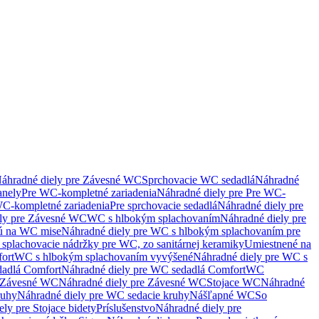
áhradné diely pre Závesné WC
Sprchovacie WC sedadlá
Náhradné
anely
Pre WC-kompletné zariadenia
Náhradné diely pre Pre WC-
C-kompletné zariadenia
Pre sprchovacie sedadlá
Náhradné diely pre
ely pre Závesné WC
WC s hlbokým splachovaním
Náhradné diely pre
nú na WC mise
Náhradné diely pre WC s hlbokým splachovaním pre
splachovacie nádržky pre WC, zo sanitárnej keramiky
Umiestnené na
ort
WC s hlbokým splachovaním vyvýšené
Náhradné diely pre WC s
adlá Comfort
Náhradné diely pre WC sedadlá Comfort
WC
Závesné WC
Náhradné diely pre Závesné WC
Stojace WC
Náhradné
ruhy
Náhradné diely pre WC sedacie kruhy
Nášľapné WC
So
ly pre Stojace bidety
Príslušenstvo
Náhradné diely pre