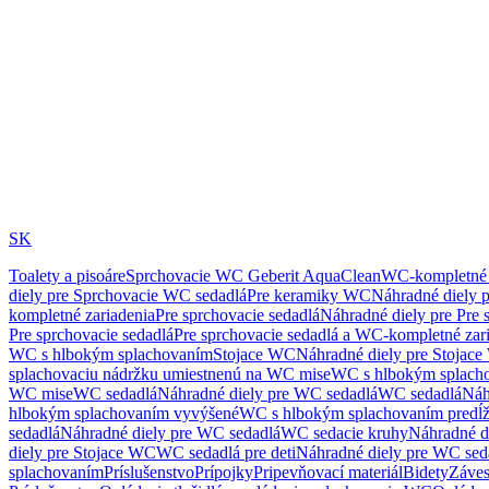
SK
Toalety a pisoáre
Sprchovacie WC Geberit AquaClean
WC-kompletné 
diely pre Sprchovacie WC sedadlá
Pre keramiky WC
Náhradné diely 
kompletné zariadenia
Pre sprchovacie sedadlá
Náhradné diely pre Pre 
Pre sprchovacie sedadlá
Pre sprchovacie sedadlá a WC-kompletné zar
WC s hlbokým splachovaním
Stojace WC
Náhradné diely pre Stojac
splachovaciu nádržku umiestnenú na WC mise
WC s hlbokým splach
WC mise
WC sedadlá
Náhradné diely pre WC sedadlá
WC sedadlá
Náh
hlbokým splachovaním vyvýšené
WC s hlbokým splachovaním predĺ
sedadlá
Náhradné diely pre WC sedadlá
WC sedacie kruhy
Náhradné d
diely pre Stojace WC
WC sedadlá pre deti
Náhradné diely pre WC seda
splachovaním
Príslušenstvo
Prípojky
Pripevňovací materiál
Bidety
Záves