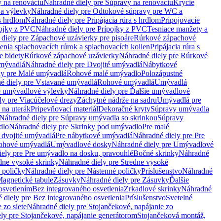
 na renováciu
Náhradné diely pre Súpravy na renováciu
Krycie
a výlevky
Náhradné diely pre Odtokové súpravy pre WC a
 s hrdlom
Náhradné diely pre Pripájacia rúra s hrdlom
Pripojovacie
ojky z PVC
Náhradné diely pre Prípojky z PVC
Tesniace manžety a
diely pre Zápachové uzávierky pre pisoáre
Rúrkové zápachové
enia splachovacích rúrok a splachovacích kolien
Pripájacia rúra s
e bidety
Rúrkové zápachové uzávierky
Náhradné diely pre Rúrkové
umývadlá
Náhradné diely pre Dvojité umývadlá
Nábytkové
ly pre Malé umývadlá
Rohové malé umývadlo
Polozápustné
é diely pre Vstavané umývadlá
Rohové umývadlá
Umývadlá
e umývadlové výlevky
Náhradné diely pre Ďalšie umývadlové
ly pre Viacúčelové drezy
Záchytné nádrže na sadru
Umývadlá pre
 na uterák
Pripevňovací materiál
Dekoračné kryty
Súpravy umývadla
Náhradné diely pre Súpravy umývadla so skrinkou
Súpravy
dlo
Náhradné diely pre Skrinky pod umývadlo
Pre malé
 dvojité umývadlá
Pre nábytkové umývadlá
Náhradné diely pre Pre
rohové umývadlá
Umývadlové dosky
Náhradné diely pre Umývadlové
ely pre Pre umývadlo na dosku, pravouhlé
Bočné skrinky
Náhradné
dne vysoké skrinky
Náhradné diely pre Stredne vysoké
 poličky
Náhradné diely pre Nástenné poličky
Príslušenstvo
Náhradné
agnetické tabule
Zásuvky
Náhradné diely pre Zásuvky
Ďalšie
osvetlením
Bez integrovaného osvetlenia
Zrkadlové skrinky
Náhradné
 diely pre Bez integrovaného osvetlenia
Príslušenstvo
Svetelné
 zo siete
Náhradné diely pre Stojančekové, napájanie zo
ly pre Stojančekové, napájanie generátorom
Stojančeková montáž,