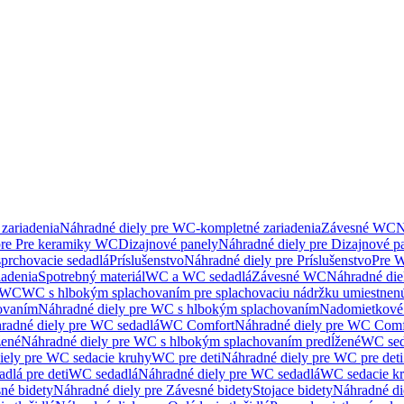
zariadenia
Náhradné diely pre WC-kompletné zariadenia
Závesné WC
N
pre Pre keramiky WC
Dizajnové panely
Náhradné diely pre Dizajnové p
sprchovacie sedadlá
Príslušenstvo
Náhradné diely pre Príslušenstvo
Pre W
iadenia
Spotrebný materiál
WC a WC sedadlá
Závesné WC
Náhradné di
e WC
WC s hlbokým splachovaním pre splachovaciu nádržku umiestne
ovaním
Náhradné diely pre WC s hlbokým splachovaním
Nadomietkové 
radné diely pre WC sedadlá
WC Comfort
Náhradné diely pre WC Comf
žené
Náhradné diely pre WC s hlbokým splachovaním predĺžené
WC sed
iely pre WC sedacie kruhy
WC pre deti
Náhradné diely pre WC pre deti
dlá pre deti
WC sedadlá
Náhradné diely pre WC sedadlá
WC sedacie k
né bidety
Náhradné diely pre Závesné bidety
Stojace bidety
Náhradné die