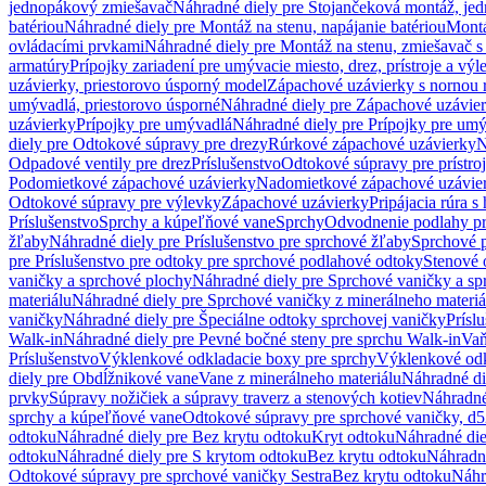
jednopákový zmiešavač
Náhradné diely pre Stojančeková montáž, je
batériou
Náhradné diely pre Montáž na stenu, napájanie batériou
Montá
ovládacími prvkami
Náhradné diely pre Montáž na stenu, zmiešavač 
armatúry
Prípojky zariadení pre umývacie miesto, drez, prístroje a výl
uzávierky, priestorovo úsporný model
Zápachové uzávierky s nornou 
umývadlá, priestorovo úsporné
Náhradné diely pre Zápachové uzávier
uzávierky
Prípojky pre umývadlá
Náhradné diely pre Prípojky pre um
diely pre Odtokové súpravy pre drezy
Rúrkové zápachové uzávierky
N
Odpadové ventily pre drez
Príslušenstvo
Odtokové súpravy pre prístro
Podomietkové zápachové uzávierky
Nadomietkové zápachové uzávie
Odtokové súpravy pre výlevky
Zápachové uzávierky
Pripájacia rúra s
Príslušenstvo
Sprchy a kúpeľňové vane
Sprchy
Odvodnenie podlahy pr
žľaby
Náhradné diely pre Príslušenstvo pre sprchové žľaby
Sprchové 
pre Príslušenstvo pre odtoky pre sprchové podlahové odtoky
Stenové 
vaničky a sprchové plochy
Náhradné diely pre Sprchové vaničky a sp
materiálu
Náhradné diely pre Sprchové vaničky z minerálneho materiá
vaničky
Náhradné diely pre Špeciálne odtoky sprchovej vaničky
Prísl
Walk-in
Náhradné diely pre Pevné bočné steny pre sprchu Walk-in
Vaň
Príslušenstvo
Výklenkové odkladacie boxy pre sprchy
Výklenkové odk
diely pre Obdĺžnikové vane
Vane z minerálneho materiálu
Náhradné di
prvky
Súpravy nožičiek a súpravy traverz a stenových kotiev
Náhradné 
sprchy a kúpeľňové vane
Odtokové súpravy pre sprchové vaničky, d
odtoku
Náhradné diely pre Bez krytu odtoku
Kryt odtoku
Náhradné die
odtoku
Náhradné diely pre S krytom odtoku
Bez krytu odtoku
Náhradné
Odtokové súpravy pre sprchové vaničky Sestra
Bez krytu odtoku
Náhr