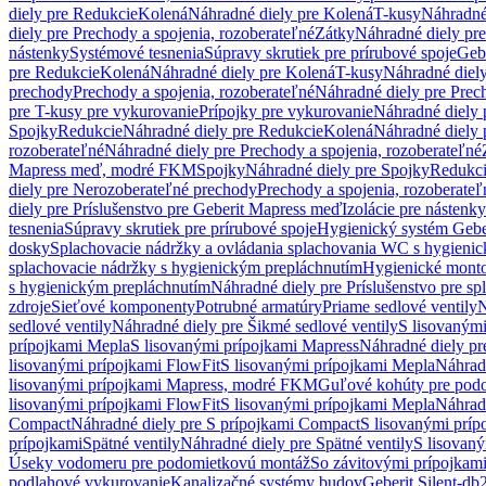
diely pre Redukcie
Kolená
Náhradné diely pre Kolená
T-kusy
Náhradné
diely pre Prechody a spojenia, rozoberateľné
Zátky
Náhradné diely pr
nástenky
Systémové tesnenia
Súpravy skrutiek pre prírubové spoje
Geb
pre Redukcie
Kolená
Náhradné diely pre Kolená
T-kusy
Náhradné diely
prechody
Prechody a spojenia, rozoberateľné
Náhradné diely pre Prech
pre T-kusy pre vykurovanie
Prípojky pre vykurovanie
Náhradné diely 
Spojky
Redukcie
Náhradné diely pre Redukcie
Kolená
Náhradné diely 
rozoberateľné
Náhradné diely pre Prechody a spojenia, rozoberateľné
Mapress meď, modré FKM
Spojky
Náhradné diely pre Spojky
Redukc
diely pre Nerozoberateľné prechody
Prechody a spojenia, rozoberateľ
diely pre Príslušenstvo pre Geberit Mapress meď
Izolácie pre nástenky
tesnenia
Súpravy skrutiek pre prírubové spoje
Hygienický systém Gebe
dosky
Splachovacie nádržky a ovládania splachovania WC s hygieni
splachovacie nádržky s hygienickým prepláchnutím
Hygienické mont
s hygienickým prepláchnutím
Náhradné diely pre Príslušenstvo pre s
zdroje
Sieťové komponenty
Potrubné armatúry
Priame sedlové ventily
N
sedlové ventily
Náhradné diely pre Šikmé sedlové ventily
S lisovanými
prípojkami Mepla
S lisovanými prípojkami Mapress
Náhradné diely pr
lisovanými prípojkami FlowFit
S lisovanými prípojkami Mepla
Náhrad
lisovanými prípojkami Mapress, modré FKM
Guľové kohúty pre pod
lisovanými prípojkami FlowFit
S lisovanými prípojkami Mepla
Náhrad
Compact
Náhradné diely pre S prípojkami Compact
S lisovanými príp
prípojkami
Spätné ventily
Náhradné diely pre Spätné ventily
S lisovan
Úseky vodomeru pre podomietkovú montáž
So závitovými prípojkam
podlahové vykurovanie
Kanalizačné systémy budov
Geberit Silent-db