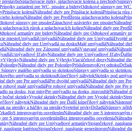
e prestavbu
Splachovacie rúrky, splachovacie kolená a prechody
Súpravy
Prípojky zariadení pre WC, pisoáre a bidety
Odtokové súpravy pre WC 
ky
Pripájacie kolená
Náhradné diely pre Pripájacie kolená
Pripájacia rúra
acieho kolena
Náhradné diely pre Predĺženia splachovacieho kolena
Príp
dtokové súpravy pre pisoáre
Zápachové uzávierky pre pisoáre
Náhradné 
a splachovacích rúrok a splachovacích kolien
Náhradné diely pre Predĺž
dtokové armatúry pre bidety
Náhradné diely pre Odtokové armatúry pr
ie miesto
Umývadlá
Umývadlá
Náhradné diely pre Umývadlá
Dvojité 
ku
Náhradné diely pre Umývadlá na dosku
Malé umývadlá
Náhradné die
dlá
Náhradné diely pre Zápustné umývadlá
Vstavané umývadlá
Náhradn
vadlá
Umývadlové žľaby
Náhradné diely pre Umývadlové žľaby
Ďalši
ky
Výlevky
Náhradné diely pre Výlevky
Viacúčelové drezy
Náhradné die
a
Polostĺpy
Náhradné diely pre Polostĺpy
Príslušenstvo
Kryt odtoku
Držiak
e Súpravy malého umývadla so skrinkou
Súpravy umývadla so skrinkou
tkového umývadla so skrinkou
Kúpeľňový nábytok
Skrinky pod umýva
né diely pre Pre umývadlá
Pre dvojité umývadlá
Náhradné diely pre Pre
re rohové malé umývadlá
Pre rohové umývadlá
Náhradné diely pre Pre 
dlo na dosku, tvar misy
Pre umývadlo na dosku, pravouhlé
Náhradné di
e bočné skrinky
Vysoké skrinky
Náhradné diely pre Vysoké skrinky
Stre
peľňový nábytok
Náhradné diely pre Ďalší kúpeľňový nábytok
Nástenné
ak na uteráky a háčiky na uteráky
Svetelné prvky
Držadlá
Súpravy nôh
M
Zrkadlo
S integrovaným osvetlením
Náhradné diely pre S integrovaným 
y pre S integrovaným osvetlením
Bez integrovaného osvetlenia
Náhradné
atúry
Náhradné diely pre Umývadlové armatúry
Stojančekové, napájanie
, napájanie batériou
Stojančekové, napájanie generátorom
Náhradné die