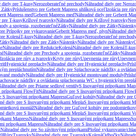
 diely pre T-kusy
Nerozoberateľné prechody
Náhradné diely pre Neroz
e Zátky
Príslušenstvo pre Geberit Mapress uhlíková oceľ
Izolácia pre rúr
erit Mapress meď
Geberit Mapress meď
Náhradné diely pre Geberit Ma
 pre T-kusy
Krížové tvarovky
Náhradné diely pre Krížové tvarovky
Ner
ody a spojenia, rozoberateľné
Zátky
Náhradné diely pre Zátky
Nástenk
pre Prípojky pre vykurovanie
Geberit Mapress meď, plyn
Náhradné diel
pre Kolená
T-kusy
Náhradné diely pre T-kusy
Nerozoberateľné prechod
Zátky
Náhradné diely pre Zátky
Nástenky
Náhradné diely pre Nástenky
G
ie
Náhradné diely pre Redukcie
Kolená
Náhradné diely pre Kolená
T-kus
né
Náhradné diely pre Prechody a spojenia, rozoberateľné
Zátky
Náhradn
Izolácia pre rúry a tvarovky
Kryty pre rúry
Upevnenia pre rúry
Upevneni
rit
Hygienické preplachy
Náhradné diely pre Hygienické preplachy
Prís
ckým prepláchnutím
Náhradné diely pre Splachovacie nádržky a ovláda
ované moduly
Náhradné diely pre Hygienické montované moduly
Prísl
plachovacie nádržky a ovládania splachovania WC s hygienickým prepl
áhradné diely pre Priame sedlové ventily
S lisovanými prípojkami Map
 prípojkami FlowFit
Náhradné diely pre S lisovanými prípojkami FlowF
e S lisovanými prípojkami Mapress
Guľové kohúty
Náhradné diely pre
né diely pre S lisovanými prípojkami Mepla
S lisovanými prípojkami M
omietkovú montáž
Náhradné diely pre Guľové kohúty pre podomietkov
né diely pre S lisovanými prípojkami Mepla
S lisovanými prípojkami V
ojkami Mapress
Náhradné diely pre S lisovanými prípojkami Mapress
So
ými prípojkami Mapress
Náhradné diely pre S lisovanými prípojkami Ma
i
Náhradné diely pre So závitovými prípojkami
Plošné vykurovanie/chla
20
Rúry
Tvarovky
Náhradné diely pre Tvarovky
Kolená
Odbočky
Náhradn