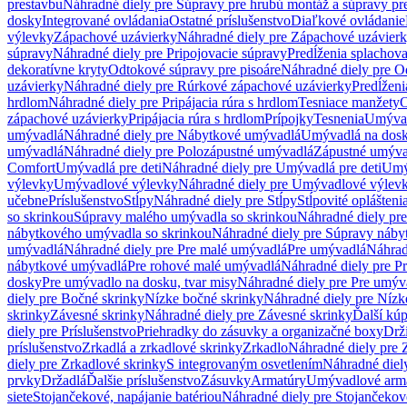
prestavbu
Náhradné diely pre Súpravy pre hrubú montáž a súpravy pr
dosky
Integrované ovládania
Ostatné príslušenstvo
Diaľkové ovládanie
výlevky
Zápachové uzávierky
Náhradné diely pre Zápachové uzávier
súpravy
Náhradné diely pre Pripojovacie súpravy
Predĺženia splachov
dekoratívne kryty
Odtokové súpravy pre pisoáre
Náhradné diely pre O
uzávierky
Náhradné diely pre Rúrkové zápachové uzávierky
Predĺženi
hrdlom
Náhradné diely pre Pripájacia rúra s hrdlom
Tesniace manžety
O
zápachové uzávierky
Pripájacia rúra s hrdlom
Prípojky
Tesnenia
Umývac
umývadlá
Náhradné diely pre Nábytkové umývadlá
Umývadlá na dos
umývadlá
Náhradné diely pre Polozápustné umývadlá
Zápustné umýva
Comfort
Umývadlá pre deti
Náhradné diely pre Umývadlá pre deti
Umý
výlevky
Umývadlové výlevky
Náhradné diely pre Umývadlové výlev
učebne
Príslušenstvo
Stĺpy
Náhradné diely pre Stĺpy
Stĺpovité oplášteni
so skrinkou
Súpravy malého umývadla so skrinkou
Náhradné diely pr
nábytkového umývadla so skrinkou
Náhradné diely pre Súpravy náby
umývadlá
Náhradné diely pre Pre malé umývadlá
Pre umývadlá
Náhrad
nábytkové umývadlá
Pre rohové malé umývadlá
Náhradné diely pre P
dosky
Pre umývadlo na dosku, tvar misy
Náhradné diely pre Pre umýva
diely pre Bočné skrinky
Nízke bočné skrinky
Náhradné diely pre Nízk
skrinky
Závesné skrinky
Náhradné diely pre Závesné skrinky
Ďalší kú
diely pre Príslušenstvo
Priehradky do zásuvky a organizačné boxy
Drži
príslušenstvo
Zrkadlá a zrkadlové skrinky
Zrkadlo
Náhradné diely pre 
diely pre Zrkadlové skrinky
S integrovaným osvetlením
Náhradné diel
prvky
Držadlá
Ďalšie príslušenstvo
Zásuvky
Armatúry
Umývadlové arm
siete
Stojančekové, napájanie batériou
Náhradné diely pre Stojančekové