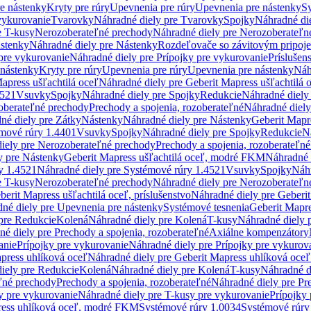
re nástenky
Kryty pre rúry
Upevnenia pre rúry
Upevnenia pre nástenky
Sy
vykurovanie
Tvarovky
Náhradné diely pre Tvarovky
Spojky
Náhradné di
e T-kusy
Nerozoberateľné prechody
Náhradné diely pre Nerozoberateľn
stenky
Náhradné diely pre Nástenky
Rozdeľovače so závitovým pripoj
pre vykurovanie
Náhradné diely pre Prípojky pre vykurovanie
Príslušen
 nástenky
Kryty pre rúry
Upevnenia pre rúry
Upevnenia pre nástenky
Náh
apress ušľachtilá oceľ
Náhradné diely pre Geberit Mapress ušľachtilá 
4521
Vsuvky
Spojky
Náhradné diely pre Spojky
Redukcie
Náhradné diely
oberateľné prechody
Prechody a spojenia, rozoberateľné
Náhradné diely
né diely pre Zátky
Nástenky
Náhradné diely pre Nástenky
Geberit Mapre
émové rúry 1.4401
Vsuvky
Spojky
Náhradné diely pre Spojky
Redukcie
N
iely pre Nerozoberateľné prechody
Prechody a spojenia, rozoberateľné
y pre Nástenky
Geberit Mapress ušľachtilá oceľ, modré FKM
Náhradné 
y 1.4521
Náhradné diely pre Systémové rúry 1.4521
Vsuvky
Spojky
Náhr
e T-kusy
Nerozoberateľné prechody
Náhradné diely pre Nerozoberateľn
berit Mapress ušľachtilá oceľ, príslušenstvo
Náhradné diely pre Geberit
né diely pre Upevnenia pre nástenky
Systémové tesnenia
Geberit Mapr
pre Redukcie
Kolená
Náhradné diely pre Kolená
T-kusy
Náhradné diely 
é diely pre Prechody a spojenia, rozoberateľné
Axiálne kompenzátory
anie
Prípojky pre vykurovanie
Náhradné diely pre Prípojky pre vykurov
press uhlíková oceľ
Náhradné diely pre Geberit Mapress uhlíková oceľ
iely pre Redukcie
Kolená
Náhradné diely pre Kolená
T-kusy
Náhradné d
ľné prechody
Prechody a spojenia, rozoberateľné
Náhradné diely pre Pr
y pre vykurovanie
Náhradné diely pre T-kusy pre vykurovanie
Prípojky
ress uhlíková oceľ, modré FKM
Systémové rúry 1.0034
Systémové rúry