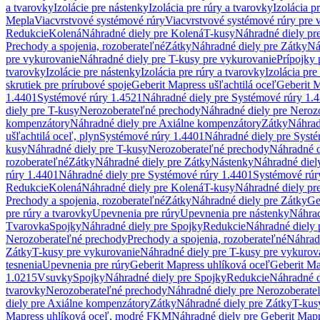
a tvarovky
Izolácie pre nástenky
Izolácia pre rúry a tvarovky
Izolácia p
Mepla
Viacvrstvové systémové rúry
Viacvrstvové systémové rúry pre 
Redukcie
Kolená
Náhradné diely pre Kolená
T-kusy
Náhradné diely pr
Prechody a spojenia, rozoberateľné
Zátky
Náhradné diely pre Zátky
Ná
pre vykurovanie
Náhradné diely pre T-kusy pre vykurovanie
Prípojky 
tvarovky
Izolácie pre nástenky
Izolácia pre rúry a tvarovky
Izolácia pre
skrutiek pre prírubové spoje
Geberit Mapress ušľachtilá oceľ
Geberit M
1.4401
Systémové rúry 1.4521
Náhradné diely pre Systémové rúry 1.
diely pre T-kusy
Nerozoberateľné prechody
Náhradné diely pre Neroz
kompenzátory
Náhradné diely pre Axiálne kompenzátory
Zátky
Náhrad
ušľachtilá oceľ, plyn
Systémové rúry 1.4401
Náhradné diely pre Syst
kusy
Náhradné diely pre T-kusy
Nerozoberateľné prechody
Náhradné d
rozoberateľné
Zátky
Náhradné diely pre Zátky
Nástenky
Náhradné diel
rúry 1.4401
Náhradné diely pre Systémové rúry 1.4401
Systémové rúr
Redukcie
Kolená
Náhradné diely pre Kolená
T-kusy
Náhradné diely pr
Prechody a spojenia, rozoberateľné
Zátky
Náhradné diely pre Zátky
Ge
pre rúry a tvarovky
Upevnenia pre rúry
Upevnenia pre nástenky
Náhrad
Tvarovka
Spojky
Náhradné diely pre Spojky
Redukcie
Náhradné diely 
Nerozoberateľné prechody
Prechody a spojenia, rozoberateľné
Náhradn
Zátky
T-kusy pre vykurovanie
Náhradné diely pre T-kusy pre vykurov
tesnenia
Upevnenia pre rúry
Geberit Mapress uhlíková oceľ
Geberit Ma
1.0215
Vsuvky
Spojky
Náhradné diely pre Spojky
Redukcie
Náhradné d
tvarovky
Nerozoberateľné prechody
Náhradné diely pre Nerozoberate
diely pre Axiálne kompenzátory
Zátky
Náhradné diely pre Zátky
T-kus
Mapress uhlíková oceľ, modré FKM
Náhradné diely pre Geberit Map