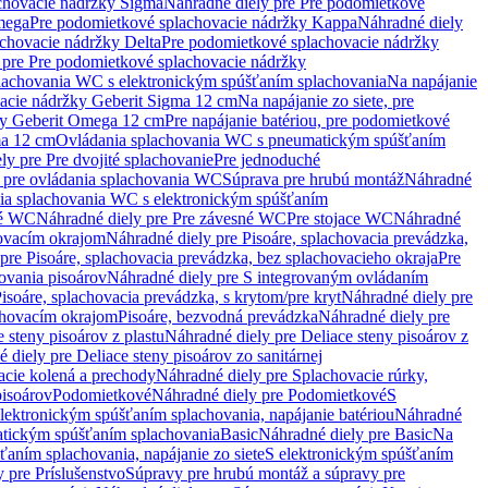
chovacie nádržky Sigma
Náhradné diely pre Pre podomietkové
mega
Pre podomietkové splachovacie nádržky Kappa
Náhradné diely
chovacie nádržky Delta
Pre podomietkové splachovacie nádržky
 pre Pre podomietkové splachovacie nádržky
plachovania WC s elektronickým spúšťaním splachovania
Na napájanie
vacie nádržky Geberit Sigma 12 cm
Na napájanie zo siete, pre
žky Geberit Omega 12 cm
Pre napájanie batériou, pre podomietkové
ma 12 cm
Ovládania splachovania WC s pneumatickým spúšťaním
ly pre Pre dvojité splachovanie
Pre jednoduché
o pre ovládania splachovania WC
Súprava pre hrubú montáž
Náhradné
nia splachovania WC s elektronickým spúšťaním
né WC
Náhradné diely pre Pre závesné WC
Pre stojace WC
Náhradné
hovacím okrajom
Náhradné diely pre Pisoáre, splachovacia prevádzka,
pre Pisoáre, splachovacia prevádzka, bez splachovacieho okraja
Pre
ovania pisoárov
Náhradné diely pre S integrovaným ovládaním
isoáre, splachovacia prevádzka, s krytom/pre kryt
Náhradné diely pre
chovacím okrajom
Pisoáre, bezvodná prevádzka
Náhradné diely pre
e steny pisoárov z plastu
Náhradné diely pre Deliace steny pisoárov z
 diely pre Deliace steny pisoárov zo sanitárnej
acie kolená a prechody
Náhradné diely pre Splachovacie rúrky,
pisoárov
Podomietkové
Náhradné diely pre Podomietkové
S
lektronickým spúšťaním splachovania, napájanie batériou
Náhradné
atickým spúšťaním splachovania
Basic
Náhradné diely pre Basic
Na
ťaním splachovania, napájanie zo siete
S elektronickým spúšťaním
 pre Príslušenstvo
Súpravy pre hrubú montáž a súpravy pre