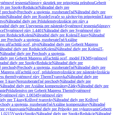
stémové tesnenia
Súpravy skrutiek pre pripojenia prírubou
Geberit
ely pre Spojky
Redukcie
Náhradné diely pre
é prechody
Prechody a spojenia, rozoberateľné
Náhradné diely pre
ením
Náhradné diely pre Rozdeľovače so závitovým pripojením
T-kusy
stvo
Náhradné diely pre Príslušenstvo
Izolácie pre rúry a
radné diely pre Upevnenia pre nástenky
Systémové tesnenia
Súpravy
oceľ
Systémové rúry 1.4401
Náhradné diely pre Systémové rúry
 pre Redukcie
Kolená
Náhradné diely pre Kolená
T-kusy
Náhradné
 pre Prechody a spojenia, rozoberateľné
Axiálne
ss ušľachtilá oceľ, plyn
Náhradné diely pre Geberit Mapress
áhradné diely pre Redukcie
Kolená
Náhradné diely pre Kolená
T-
Náhradné diely pre Prechody a spojenia,
diely pre Geberit Mapress ušľachtilá oceľ, modré FKM
Systémové
adné diely pre Spojky
Redukcie
Náhradné diely pre
é prechody
Prechody a spojenia, rozoberateľné
Náhradné diely pre
 Mapress ušľachtilá oceľ, príslušenstvo
Izolácie pre nástenky
Izolácia
ess therm
Systémové rúry Therm
Tvarovka
Náhradné diely pre
pre T-kusy
Nerozoberateľné prechody
Náhradné diely pre
Náhradné diely pre Axiálne kompenzátory
Zátky
Náhradné diely pre
anie
Príslušenstvo pre Geberit Mapress Therm
Systémové
Systémové rúry 1.0034
Systémové rúry
iely pre T-kusy
Krížové tvarovky
Náhradné diely pre Krížové
echody a spojenia, rozoberateľné
Axiálne kompenzátory
Náhradné
 pre vykurovanie
Náhradné diely pre Prípojky pre vykurovanie
Geberit
 1.0215
Vsuvky
Spojky
Náhradné diely pre Spojky
Redukcie
Náhradné