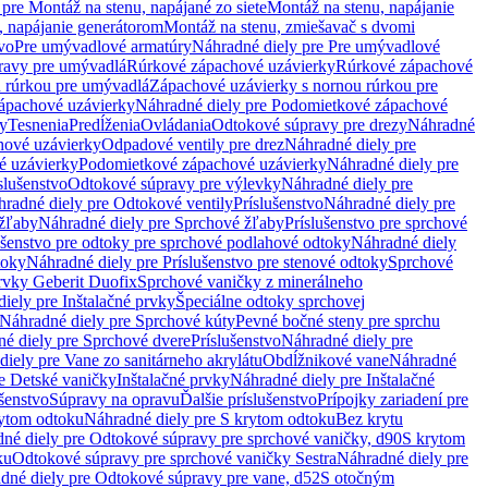
pre Montáž na stenu, napájané zo siete
Montáž na stenu, napájanie
, napájanie generátorom
Montáž na stenu, zmiešavač s dvomi
vo
Pre umývadlové armatúry
Náhradné diely pre Pre umývadlové
ravy pre umývadlá
Rúrkové zápachové uzávierky
Rúrkové zápachové
u rúrkou pre umývadlá
Zápachové uzávierky s nornou rúrkou pre
ápachové uzávierky
Náhradné diely pre Podomietkové zápachové
ky
Tesnenia
Predĺženia
Ovládania
Odtokové súpravy pre drezy
Náhradné
ové uzávierky
Odpadové ventily pre drez
Náhradné diely pre
é uzávierky
Podomietkové zápachové uzávierky
Náhradné diely pre
slušenstvo
Odtokové súpravy pre výlevky
Náhradné diely pre
radné diely pre Odtokové ventily
Príslušenstvo
Náhradné diely pre
žľaby
Náhradné diely pre Sprchové žľaby
Príslušenstvo pre sprchové
ušenstvo pre odtoky pre sprchové podlahové odtoky
Náhradné diely
toky
Náhradné diely pre Príslušenstvo pre stenové odtoky
Sprchové
prvky Geberit Duofix
Sprchové vaničky z minerálneho
iely pre Inštalačné prvky
Špeciálne odtoky sprchovej
Náhradné diely pre Sprchové kúty
Pevné bočné steny pre sprchu
é diely pre Sprchové dvere
Príslušenstvo
Náhradné diely pre
iely pre Vane zo sanitárneho akrylátu
Obdĺžnikové vane
Náhradné
e Detské vaničky
Inštalačné prvky
Náhradné diely pre Inštalačné
ušenstvo
Súpravy na opravu
Ďalšie príslušenstvo
Prípojky zariadení pre
ytom odtoku
Náhradné diely pre S krytom odtoku
Bez krytu
né diely pre Odtokové súpravy pre sprchové vaničky, d90
S krytom
ku
Odtokové súpravy pre sprchové vaničky Sestra
Náhradné diely pre
dné diely pre Odtokové súpravy pre vane, d52
S otočným