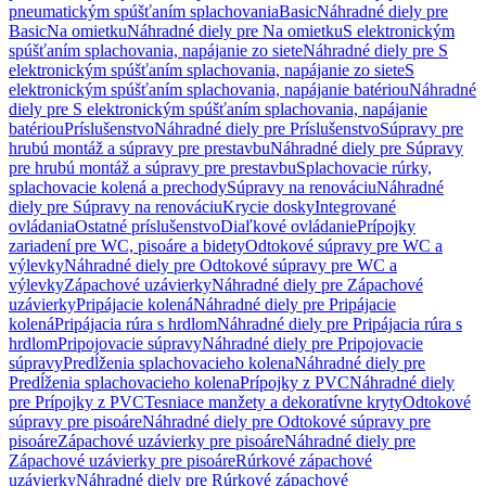
pneumatickým spúšťaním splachovania
Basic
Náhradné diely pre
Basic
Na omietku
Náhradné diely pre Na omietku
S elektronickým
spúšťaním splachovania, napájanie zo siete
Náhradné diely pre S
elektronickým spúšťaním splachovania, napájanie zo siete
S
elektronickým spúšťaním splachovania, napájanie batériou
Náhradné
diely pre S elektronickým spúšťaním splachovania, napájanie
batériou
Príslušenstvo
Náhradné diely pre Príslušenstvo
Súpravy pre
hrubú montáž a súpravy pre prestavbu
Náhradné diely pre Súpravy
pre hrubú montáž a súpravy pre prestavbu
Splachovacie rúrky,
splachovacie kolená a prechody
Súpravy na renováciu
Náhradné
diely pre Súpravy na renováciu
Krycie dosky
Integrované
ovládania
Ostatné príslušenstvo
Diaľkové ovládanie
Prípojky
zariadení pre WC, pisoáre a bidety
Odtokové súpravy pre WC a
výlevky
Náhradné diely pre Odtokové súpravy pre WC a
výlevky
Zápachové uzávierky
Náhradné diely pre Zápachové
uzávierky
Pripájacie kolená
Náhradné diely pre Pripájacie
kolená
Pripájacia rúra s hrdlom
Náhradné diely pre Pripájacia rúra s
hrdlom
Pripojovacie súpravy
Náhradné diely pre Pripojovacie
súpravy
Predĺženia splachovacieho kolena
Náhradné diely pre
Predĺženia splachovacieho kolena
Prípojky z PVC
Náhradné diely
pre Prípojky z PVC
Tesniace manžety a dekoratívne kryty
Odtokové
súpravy pre pisoáre
Náhradné diely pre Odtokové súpravy pre
pisoáre
Zápachové uzávierky pre pisoáre
Náhradné diely pre
Zápachové uzávierky pre pisoáre
Rúrkové zápachové
uzávierky
Náhradné diely pre Rúrkové zápachové