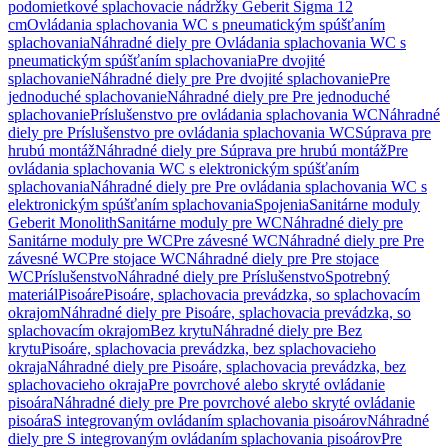
podomietkové splachovacie nádržky Geberit Sigma 12
cm
Ovládania splachovania WC s pneumatickým spúšťaním
splachovania
Náhradné diely pre Ovládania splachovania WC s
pneumatickým spúšťaním splachovania
Pre dvojité
splachovanie
Náhradné diely pre Pre dvojité splachovanie
Pre
jednoduché splachovanie
Náhradné diely pre Pre jednoduché
splachovanie
Príslušenstvo pre ovládania splachovania WC
Náhradné
diely pre Príslušenstvo pre ovládania splachovania WC
Súprava pre
hrubú montáž
Náhradné diely pre Súprava pre hrubú montáž
Pre
ovládania splachovania WC s elektronickým spúšťaním
splachovania
Náhradné diely pre Pre ovládania splachovania WC s
elektronickým spúšťaním splachovania
Spojenia
Sanitárne moduly
Geberit Monolith
Sanitárne moduly pre WC
Náhradné diely pre
Sanitárne moduly pre WC
Pre závesné WC
Náhradné diely pre Pre
závesné WC
Pre stojace WC
Náhradné diely pre Pre stojace
WC
Príslušenstvo
Náhradné diely pre Príslušenstvo
Spotrebný
materiál
Pisoáre
Pisoáre, splachovacia prevádzka, so splachovacím
okrajom
Náhradné diely pre Pisoáre, splachovacia prevádzka, so
splachovacím okrajom
Bez krytu
Náhradné diely pre Bez
krytu
Pisoáre, splachovacia prevádzka, bez splachovacieho
okraja
Náhradné diely pre Pisoáre, splachovacia prevádzka, bez
splachovacieho okraja
Pre povrchové alebo skryté ovládanie
pisoára
Náhradné diely pre Pre povrchové alebo skryté ovládanie
pisoára
S integrovaným ovládaním splachovania pisoárov
Náhradné
diely pre S integrovaným ovládaním splachovania pisoárov
Pre