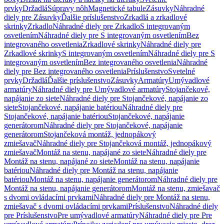
prvky
Držadlá
Súpravy nôh
Magnetické tabule
Zásuvky
Náhradné
diely pre Zásuvky
Ďalšie príslušenstvo
Zrkadlá a zrkadlové
skrinky
Zrkadlo
Náhradné diely pre Zrkadlo
S integrovaným
osvetlením
Náhradné diely pre S integrovaným osvetlením
Bez
integrovaného osvetlenia
Zrkadlové skrinky
Náhradné diely pre
Zrkadlové skrinky
S integrovaným osvetlením
Náhradné diely pre S
integrovaným osvetlením
Bez integrovaného osvetlenia
Náhradné
diely pre Bez integrovaného osvetlenia
Príslušenstvo
Svetelné
prvky
Držadlá
Ďalšie príslušenstvo
Zásuvky
Armatúry
Umývadlové
armatúry
Náhradné diely pre Umývadlové armatúry
Stojančekové,
napájanie zo siete
Náhradné diely pre Stojančekové, napájanie zo
siete
Stojančekové, napájanie batériou
Náhradné diely pre
Stojančekové, napájanie batériou
Stojančekové, napájanie
generátorom
Náhradné diely pre Stojančekové, napájanie
generátorom
Stojančeková montáž, jednopákový
zmiešavač
Náhradné diely pre Stojančeková montáž, jednopákový
zmiešavač
Montáž na stenu, napájané zo siete
Náhradné diely pre
Montáž na stenu, napájané zo siete
Montáž na stenu, napájanie
batériou
Náhradné diely pre Montáž na stenu, napájanie
batériou
Montáž na stenu, napájanie generátorom
Náhradné diely pre
Montáž na stenu, napájanie generátorom
Montáž na stenu, zmiešavač
s dvomi ovládacími prvkami
Náhradné diely pre Montáž na stenu,
zmiešavač s dvomi ovládacími prvkami
Príslušenstvo
Náhradné diely
pre Príslušenstvo
Pre umývadlové armatúry
Náhradné diely pre Pre