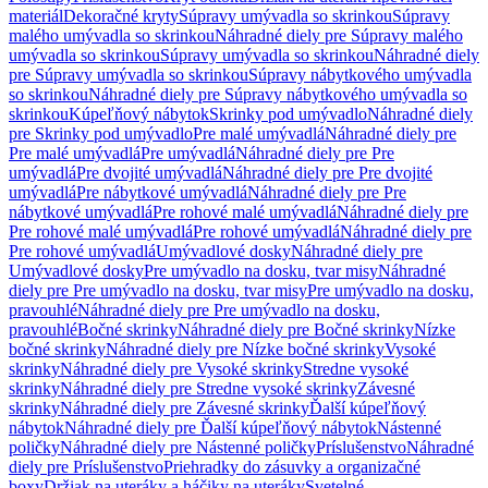
materiál
Dekoračné kryty
Súpravy umývadla so skrinkou
Súpravy
malého umývadla so skrinkou
Náhradné diely pre Súpravy malého
umývadla so skrinkou
Súpravy umývadla so skrinkou
Náhradné diely
pre Súpravy umývadla so skrinkou
Súpravy nábytkového umývadla
so skrinkou
Náhradné diely pre Súpravy nábytkového umývadla so
skrinkou
Kúpeľňový nábytok
Skrinky pod umývadlo
Náhradné diely
pre Skrinky pod umývadlo
Pre malé umývadlá
Náhradné diely pre
Pre malé umývadlá
Pre umývadlá
Náhradné diely pre Pre
umývadlá
Pre dvojité umývadlá
Náhradné diely pre Pre dvojité
umývadlá
Pre nábytkové umývadlá
Náhradné diely pre Pre
nábytkové umývadlá
Pre rohové malé umývadlá
Náhradné diely pre
Pre rohové malé umývadlá
Pre rohové umývadlá
Náhradné diely pre
Pre rohové umývadlá
Umývadlové dosky
Náhradné diely pre
Umývadlové dosky
Pre umývadlo na dosku, tvar misy
Náhradné
diely pre Pre umývadlo na dosku, tvar misy
Pre umývadlo na dosku,
pravouhlé
Náhradné diely pre Pre umývadlo na dosku,
pravouhlé
Bočné skrinky
Náhradné diely pre Bočné skrinky
Nízke
bočné skrinky
Náhradné diely pre Nízke bočné skrinky
Vysoké
skrinky
Náhradné diely pre Vysoké skrinky
Stredne vysoké
skrinky
Náhradné diely pre Stredne vysoké skrinky
Závesné
skrinky
Náhradné diely pre Závesné skrinky
Ďalší kúpeľňový
nábytok
Náhradné diely pre Ďalší kúpeľňový nábytok
Nástenné
poličky
Náhradné diely pre Nástenné poličky
Príslušenstvo
Náhradné
diely pre Príslušenstvo
Priehradky do zásuvky a organizačné
boxy
Držiak na uteráky a háčiky na uteráky
Svetelné