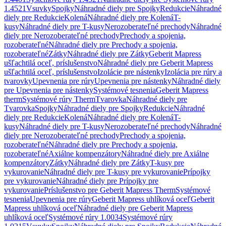
1.4521
Vsuvky
Spojky
Náhradné diely pre Spojky
Redukcie
Náhradné
diely pre Redukcie
Kolená
Náhradné diely pre Kolená
T-
kusy
Náhradné diely pre T-kusy
Nerozoberateľné prechody
Náhradné
diely pre Nerozoberateľné prechody
Prechody a spojenia,
rozoberateľné
Náhradné diely pre Prechody a spojenia,
rozoberateľné
Zátky
Náhradné diely pre Zátky
Geberit Mapress
ušľachtilá oceľ, príslušenstvo
Náhradné diely pre Geberit Mapress
ušľachtilá oceľ, príslušenstvo
Izolácie pre nástenky
Izolácia pre rúry a
tvarovky
Upevnenia pre rúry
Upevnenia pre nástenky
Náhradné diely
pre Upevnenia pre nástenky
Systémové tesnenia
Geberit Mapress
therm
Systémové rúry Therm
Tvarovka
Náhradné diely pre
Tvarovka
Spojky
Náhradné diely pre Spojky
Redukcie
Náhradné
diely pre Redukcie
Kolená
Náhradné diely pre Kolená
T-
kusy
Náhradné diely pre T-kusy
Nerozoberateľné prechody
Náhradné
diely pre Nerozoberateľné prechody
Prechody a spojenia,
rozoberateľné
Náhradné diely pre Prechody a spojenia,
rozoberateľné
Axiálne kompenzátory
Náhradné diely pre Axiálne
kompenzátory
Zátky
Náhradné diely pre Zátky
T-kusy pre
vykurovanie
Náhradné diely pre T-kusy pre vykurovanie
Prípojky
pre vykurovanie
Náhradné diely pre Prípojky pre
vykurovanie
Príslušenstvo pre Geberit Mapress Therm
Systémové
tesnenia
Upevnenia pre rúry
Geberit Mapress uhlíková oceľ
Geberit
Mapress uhlíková oceľ
Náhradné diely pre Geberit Mapress
uhlíková oceľ
Systémové rúry 1.0034
Systémové rúry