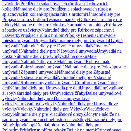
uzávierky
Predĺženia splachovacích rúrok a splachovacích
kolien
Náhradné diely pre Predĺženia splachovacích rúrok a
splachovacích kolien
Pripájacia rúra s hrdlom
Náhradné diely pre
Pripájacia rúra s hrdlom
Tesniace manžety
Odtokové armatúry pre
bidety
Náhradné diely pre Odtokové armatúry pre bidety
Rúrkové
zápachové uzávierky
Náhradné diely pre Rúrkové zápachové
uzávierky
Pripájacia rúra s hrdlom
Prípojky
Tesnenia
Umývacie
miesto
Umývadlá
Umývadlá
Náhradné diely pre Umývadlá
Dvojité
umývadlá
Náhradné diely pre Dvojité umývadlá
Nábytkové
umývadlá
Náhradné diely pre Nábytkové umývadlá
Umývadlá na
dosku
Náhradné diely pre Umývadlá na dosku
Malé
umývadlá
Náhradné diely pre Malé umývadlá
Rohové malé
umývadlo
Polozápustné umývadlá
Náhradné diely pre Polozápustné
umývadlá
Zápustné umývadlá
Náhradné diely pre Zápustné
umývadlá
Vstavané umývadlá
Náhradné diely pre Vstavané
umývadlá
Rohové umývadlá
Umývadlá Comfort
Umývadlá pre
deti
Náhradné diely pre Umývadlá pre deti
Umývadlá
Umývadlové
žľaby
Náhradné diely pre Umývadlové žľaby
Ďalšie umývadlové
výlevky
Náhradné diely pre Ďalšie umývadlové
výlevky
Umývadlové výlevky
Náhradné diely pre Umývadlové
výlevky
Výlevky
Náhradné diely pre Výlevky
Viacúčelové
drezy
Náhradné diely pre Viacúčelové drezy
Záchytné nádrže na
sadru
Umývadlá pre učebne
Príslušenstvo
Stĺpy
Náhradné diely pre
Stĺpy
Stĺpovité opláštenia
Polostĺpy
Náhradné diely pre
Polostĺpy
Príslušenstvo
Kryt odtoku
Držiak na uterák
Pripevňovací