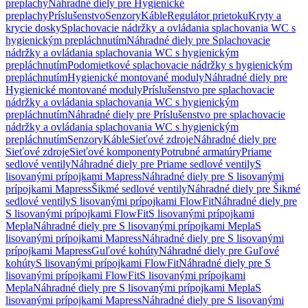
preplachy
Náhradné diely pre Hygienické
preplachy
Príslušenstvo
Senzory
Káble
Regulátor prietoku
Kryty a
krycie dosky
Splachovacie nádržky a ovládania splachovania WC s
hygienickým prepláchnutím
Náhradné diely pre Splachovacie
nádržky a ovládania splachovania WC s hygienickým
prepláchnutím
Podomietkové splachovacie nádržky s hygienickým
prepláchnutím
Hygienické montované moduly
Náhradné diely pre
Hygienické montované moduly
Príslušenstvo pre splachovacie
nádržky a ovládania splachovania WC s hygienickým
prepláchnutím
Náhradné diely pre Príslušenstvo pre splachovacie
nádržky a ovládania splachovania WC s hygienickým
prepláchnutím
Senzory
Káble
Sieťové zdroje
Náhradné diely pre
Sieťové zdroje
Sieťové komponenty
Potrubné armatúry
Priame
sedlové ventily
Náhradné diely pre Priame sedlové ventily
S
lisovanými prípojkami Mapress
Náhradné diely pre S lisovanými
prípojkami Mapress
Šikmé sedlové ventily
Náhradné diely pre Šikmé
sedlové ventily
S lisovanými prípojkami FlowFit
Náhradné diely pre
S lisovanými prípojkami FlowFit
S lisovanými prípojkami
Mepla
Náhradné diely pre S lisovanými prípojkami Mepla
S
lisovanými prípojkami Mapress
Náhradné diely pre S lisovanými
prípojkami Mapress
Guľové kohúty
Náhradné diely pre Guľové
kohúty
S lisovanými prípojkami FlowFit
Náhradné diely pre S
lisovanými prípojkami FlowFit
S lisovanými prípojkami
Mepla
Náhradné diely pre S lisovanými prípojkami Mepla
S
lisovanými prípojkami Mapress
Náhradné diely pre S lisovanými