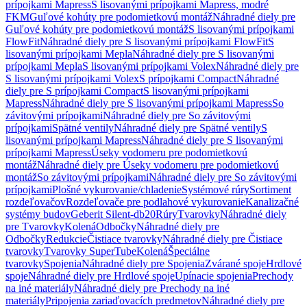
prípojkami Mapress
S lisovanými prípojkami Mapress, modré
FKM
Guľové kohúty pre podomietkovú montáž
Náhradné diely pre
Guľové kohúty pre podomietkovú montáž
S lisovanými prípojkami
FlowFit
Náhradné diely pre S lisovanými prípojkami FlowFit
S
lisovanými prípojkami Mepla
Náhradné diely pre S lisovanými
prípojkami Mepla
S lisovanými prípojkami Volex
Náhradné diely pre
S lisovanými prípojkami Volex
S prípojkami Compact
Náhradné
diely pre S prípojkami Compact
S lisovanými prípojkami
Mapress
Náhradné diely pre S lisovanými prípojkami Mapress
So
závitovými prípojkami
Náhradné diely pre So závitovými
prípojkami
Spätné ventily
Náhradné diely pre Spätné ventily
S
lisovanými prípojkami Mapress
Náhradné diely pre S lisovanými
prípojkami Mapress
Úseky vodomeru pre podomietkovú
montáž
Náhradné diely pre Úseky vodomeru pre podomietkovú
montáž
So závitovými prípojkami
Náhradné diely pre So závitovými
prípojkami
Plošné vykurovanie/chladenie
Systémové rúry
Sortiment
rozdeľovačov
Rozdeľovače pre podlahové vykurovanie
Kanalizačné
systémy budov
Geberit Silent-db20
Rúry
Tvarovky
Náhradné diely
pre Tvarovky
Kolená
Odbočky
Náhradné diely pre
Odbočky
Redukcie
Čistiace tvarovky
Náhradné diely pre Čistiace
tvarovky
Tvarovky SuperTube
Kolená
Špeciálne
tvarovky
Spojenia
Náhradné diely pre Spojenia
Zvárané spoje
Hrdlové
spoje
Náhradné diely pre Hrdlové spoje
Upínacie spojenia
Prechody
na iné materiály
Náhradné diely pre Prechody na iné
materiály
Pripojenia zariaďovacích predmetov
Náhradné diely pre