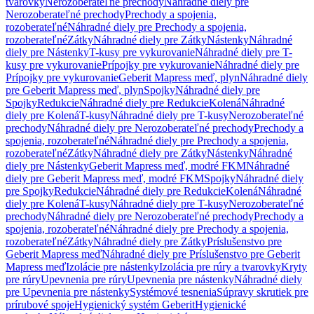
tvarovky
Nerozoberateľné prechody
Náhradné diely pre
Nerozoberateľné prechody
Prechody a spojenia,
rozoberateľné
Náhradné diely pre Prechody a spojenia,
rozoberateľné
Zátky
Náhradné diely pre Zátky
Nástenky
Náhradné
diely pre Nástenky
T-kusy pre vykurovanie
Náhradné diely pre T-
kusy pre vykurovanie
Prípojky pre vykurovanie
Náhradné diely pre
Prípojky pre vykurovanie
Geberit Mapress meď, plyn
Náhradné diely
pre Geberit Mapress meď, plyn
Spojky
Náhradné diely pre
Spojky
Redukcie
Náhradné diely pre Redukcie
Kolená
Náhradné
diely pre Kolená
T-kusy
Náhradné diely pre T-kusy
Nerozoberateľné
prechody
Náhradné diely pre Nerozoberateľné prechody
Prechody a
spojenia, rozoberateľné
Náhradné diely pre Prechody a spojenia,
rozoberateľné
Zátky
Náhradné diely pre Zátky
Nástenky
Náhradné
diely pre Nástenky
Geberit Mapress meď, modré FKM
Náhradné
diely pre Geberit Mapress meď, modré FKM
Spojky
Náhradné diely
pre Spojky
Redukcie
Náhradné diely pre Redukcie
Kolená
Náhradné
diely pre Kolená
T-kusy
Náhradné diely pre T-kusy
Nerozoberateľné
prechody
Náhradné diely pre Nerozoberateľné prechody
Prechody a
spojenia, rozoberateľné
Náhradné diely pre Prechody a spojenia,
rozoberateľné
Zátky
Náhradné diely pre Zátky
Príslušenstvo pre
Geberit Mapress meď
Náhradné diely pre Príslušenstvo pre Geberit
Mapress meď
Izolácie pre nástenky
Izolácia pre rúry a tvarovky
Kryty
pre rúry
Upevnenia pre rúry
Upevnenia pre nástenky
Náhradné diely
pre Upevnenia pre nástenky
Systémové tesnenia
Súpravy skrutiek pre
prírubové spoje
Hygienický systém Geberit
Hygienické