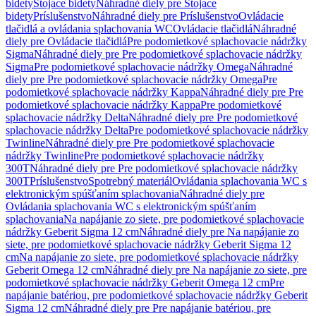
bidety
Stojace bidety
Náhradné diely pre Stojace
bidety
Príslušenstvo
Náhradné diely pre Príslušenstvo
Ovládacie
tlačidlá a ovládania splachovania WC
Ovládacie tlačidlá
Náhradné
diely pre Ovládacie tlačidlá
Pre podomietkové splachovacie nádržky
Sigma
Náhradné diely pre Pre podomietkové splachovacie nádržky
Sigma
Pre podomietkové splachovacie nádržky Omega
Náhradné
diely pre Pre podomietkové splachovacie nádržky Omega
Pre
podomietkové splachovacie nádržky Kappa
Náhradné diely pre Pre
podomietkové splachovacie nádržky Kappa
Pre podomietkové
splachovacie nádržky Delta
Náhradné diely pre Pre podomietkové
splachovacie nádržky Delta
Pre podomietkové splachovacie nádržky
Twinline
Náhradné diely pre Pre podomietkové splachovacie
nádržky Twinline
Pre podomietkové splachovacie nádržky
300T
Náhradné diely pre Pre podomietkové splachovacie nádržky
300T
Príslušenstvo
Spotrebný materiál
Ovládania splachovania WC s
elektronickým spúšťaním splachovania
Náhradné diely pre
Ovládania splachovania WC s elektronickým spúšťaním
splachovania
Na napájanie zo siete, pre podomietkové splachovacie
nádržky Geberit Sigma 12 cm
Náhradné diely pre Na napájanie zo
siete, pre podomietkové splachovacie nádržky Geberit Sigma 12
cm
Na napájanie zo siete, pre podomietkové splachovacie nádržky
Geberit Omega 12 cm
Náhradné diely pre Na napájanie zo siete, pre
podomietkové splachovacie nádržky Geberit Omega 12 cm
Pre
napájanie batériou, pre podomietkové splachovacie nádržky Geberit
Sigma 12 cm
Náhradné diely pre Pre napájanie batériou, pre