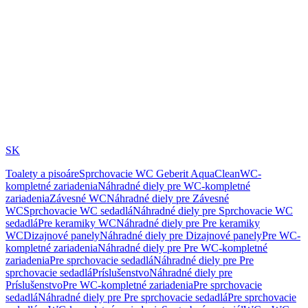
SK
Toalety a pisoáre
Sprchovacie WC Geberit AquaClean
WC-
kompletné zariadenia
Náhradné diely pre WC-kompletné
zariadenia
Závesné WC
Náhradné diely pre Závesné
WC
Sprchovacie WC sedadlá
Náhradné diely pre Sprchovacie WC
sedadlá
Pre keramiky WC
Náhradné diely pre Pre keramiky
WC
Dizajnové panely
Náhradné diely pre Dizajnové panely
Pre WC-
kompletné zariadenia
Náhradné diely pre Pre WC-kompletné
zariadenia
Pre sprchovacie sedadlá
Náhradné diely pre Pre
sprchovacie sedadlá
Príslušenstvo
Náhradné diely pre
Príslušenstvo
Pre WC-kompletné zariadenia
Pre sprchovacie
sedadlá
Náhradné diely pre Pre sprchovacie sedadlá
Pre sprchovacie