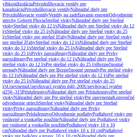
vlhkosti
Izolácia
Privzdušňovacie ventily pre
kanalizáciu
Privzdušňovacie ventily
Náhradné diely pre
Privzdušňovacie ventily
Ventily na zadržiavanie energie
Odvodnenie
strechy Geberit Pluvia
Strešné vtoky
Náhradné diely pre Strešné
vtoky
Strešné vtoky do 12 l/s
Náhradné diely pre Strešné vtoky do 12
l/s
Strešné vtoky do 25 l/s
Náhradné diely pre Strešné vtoky do 25
l/s
Strešné vtoky pre strešné žľaby
Náhradné diely pre Strešné vtoky
pre strešné žľaby
Strešné vtoky do 12 l/s
Náhradné diely pre Strešné
vtoky do 12 l/s
Strešné vtoky do 25 l/s
Náhradné diely pre Strešné
vtoky do 25 l/s
Prvky parozábrany
Náhradné diely pre Prvky
parozábrany
Pre strešné vtoky do 12 l/s
Náhradné diely pre Pre
strešné vtoky do 12 l/s
Pre strešné vtoky do 25 l/s
Bezpečnostné
prepady
Náhradné diely pre Bezpečnostné prepady
Pre strešné vtoky
do 12 l/s
Náhradné diely pre Pre strešné vtoky do 12 l/s
Pre strešné
vtoky do 25 l/s
Náhradné diely pre Pre strešné vtoky do 25
l/s
Upevnenia
Upevňovací systém d40–200
Upevňovací systém
d250–315
Príslušenstvo
Náhradné diely pre Príslušenstvo
Pre strešné
vtoky
Náhradné diely pre Pre strešné vtoky
Pre upevnenia
Konvenčné
odvodnenie striech
Strešné vtoky
Náhradné diely pre Strešné
vtoky
Prvky parozábrany
Náhradné diely pre Prvky
parozábrany
Príslušenstvo
Odvodnenie podlahy
Podlahové vtoky pre
vnútorné a vonkajšie použitie
Náhradné diely pre Podlahové vtoky
pre vnútorné a vonkajšie použitie
Podlahové vtoky 10 x 10
cm
Náhradné diely pre Podlahové vtoky 10 x 10 cm
Podlahové
vtoky pre balkóny a terasy, 10 x 10 cm
Náhradné diely pre