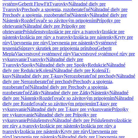
systémy
Geberit FlowFit
Tvarovky
Náhradné diely pre
Tvarovky
Prechody a spojenia, rozoberateľné
Náhradné diely pre
Prechody a spojenia, rozoberateľné
Nástenky
Náhradné diely pre
Nástenky
Rozdeľovače so závitovým pripojením
Prípojky pre
ohrievanie
Náhradné diely pre Prípojky pre
ohrievanie
Príslušenstvo
Izolácie pre rúry a tvarovky
Izolácie pre
nástenky
Izolácia pre rúry a tvarovky
Izolácia pre nástenky
Kryty pre
rúry
Upevnenia pre rúry
Upevnenia pre nástenky
Systémové
tesnenia
Súpravy skrutiek pre pripojenia prírubou
Geberit
Mepla
Viacvrstvové systémové rúry
Viacvrstvové systémové rúry pre
vykurovanie
Tvarovky
Náhradné diely pre
Tvarovky
Spojky
Náhradné diely pre Spojky
Redukcie
Náhradné
diely pre Redukcie
Kolená
Náhradné diely pre Kolená
T-
kusy
Náhradné diely pre T-kusy
Nerozoberateľné prechody
Náhradné
diely pre Nerozoberateľné prechody
Prechody a spojenia,
rozoberateľné
Náhradné diely pre Prechody a spojenia,
rozoberateľné
Zátky
Náhradné diely pre Zátky
Nástenky
Náhradné
diely pre Nástenky
Rozdeľovače so závitovým pripojením
Náhradné
diely pre Rozdeľovače so závitovým pripojením
T-kusy pre
vykurovanie
Náhradné diely pre T-kusy pre vykurovanie
Prípojky
pre vykurovanie
Náhradné diely pre Prípojky pre
vykurovanie
Príslušenstvo
Náhradné diely pre Príslušenstvo
Izolácie
pre rúry a tvarovky
Izolácie pre nástenky
Izolácia pre rúry a
tvarovky
Izolácia pre nástenky
Kryty pre rúry
Upevnenia pre
rúry
Upevnenia pre nástenky
Náhradné diely pre Upevnenia pre