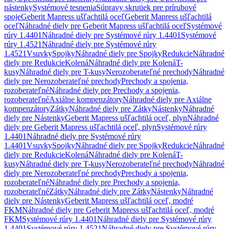
nástenky
Systémové tesnenia
Súpravy skrutiek pre prírubové
spoje
Geberit Mapress ušľachtilá oceľ
Geberit Mapress ušľachtilá
oceľ
Náhradné diely pre Geberit Mapress ušľachtilá oceľ
Systémové
rúry 1.4401
Náhradné diely pre Systémové rúry 1.4401
Systémové
rúry 1.4521
Náhradné diely pre Systémové rúry
1.4521
Vsuvky
Spojky
Náhradné diely pre Spojky
Redukcie
Náhradné
diely pre Redukcie
Kolená
Náhradné diely pre Kolená
T-
kusy
Náhradné diely pre T-kusy
Nerozoberateľné prechody
Náhradné
diely pre Nerozoberateľné prechody
Prechody a spojenia,
rozoberateľné
Náhradné diely pre Prechody a spojenia,
rozoberateľné
Axiálne kompenzátory
Náhradné diely pre Axiálne
kompenzátory
Zátky
Náhradné diely pre Zátky
Nástenky
Náhradné
diely pre Nástenky
Geberit Mapress ušľachtilá oceľ, plyn
Náhradné
diely pre Geberit Mapress ušľachtilá oceľ, plyn
Systémové rúry
1.4401
Náhradné diely pre Systémové rúry
1.4401
Vsuvky
Spojky
Náhradné diely pre Spojky
Redukcie
Náhradné
diely pre Redukcie
Kolená
Náhradné diely pre Kolená
T-
kusy
Náhradné diely pre T-kusy
Nerozoberateľné prechody
Náhradné
diely pre Nerozoberateľné prechody
Prechody a spojenia,
rozoberateľné
Náhradné diely pre Prechody a spojenia,
rozoberateľné
Zátky
Náhradné diely pre Zátky
Nástenky
Náhradné
diely pre Nástenky
Geberit Mapress ušľachtilá oceľ, modré
FKM
Náhradné diely pre Geberit Mapress ušľachtilá oceľ, modré
FKM
Systémové rúry 1.4401
Náhradné diely pre Systémové rúry
1.4401
Systémové rúry 1.4521
Náhradné diely pre Systémové rúry