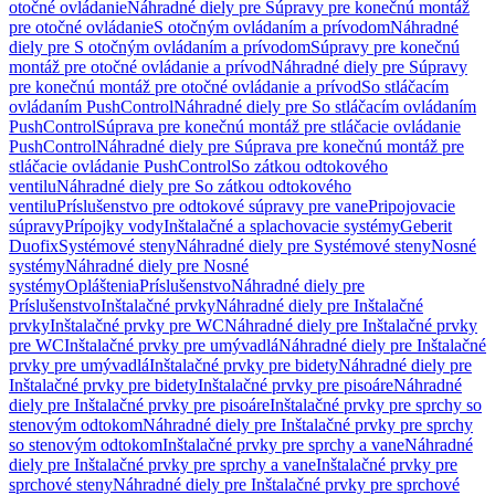
otočné ovládanie
Náhradné diely pre Súpravy pre konečnú montáž
pre otočné ovládanie
S otočným ovládaním a prívodom
Náhradné
diely pre S otočným ovládaním a prívodom
Súpravy pre konečnú
montáž pre otočné ovládanie a prívod
Náhradné diely pre Súpravy
pre konečnú montáž pre otočné ovládanie a prívod
So stláčacím
ovládaním PushControl
Náhradné diely pre So stláčacím ovládaním
PushControl
Súprava pre konečnú montáž pre stláčacie ovládanie
PushControl
Náhradné diely pre Súprava pre konečnú montáž pre
stláčacie ovládanie PushControl
So zátkou odtokového
ventilu
Náhradné diely pre So zátkou odtokového
ventilu
Príslušenstvo pre odtokové súpravy pre vane
Pripojovacie
súpravy
Prípojky vody
Inštalačné a splachovacie systémy
Geberit
Duofix
Systémové steny
Náhradné diely pre Systémové steny
Nosné
systémy
Náhradné diely pre Nosné
systémy
Opláštenia
Príslušenstvo
Náhradné diely pre
Príslušenstvo
Inštalačné prvky
Náhradné diely pre Inštalačné
prvky
Inštalačné prvky pre WC
Náhradné diely pre Inštalačné prvky
pre WC
Inštalačné prvky pre umývadlá
Náhradné diely pre Inštalačné
prvky pre umývadlá
Inštalačné prvky pre bidety
Náhradné diely pre
Inštalačné prvky pre bidety
Inštalačné prvky pre pisoáre
Náhradné
diely pre Inštalačné prvky pre pisoáre
Inštalačné prvky pre sprchy so
stenovým odtokom
Náhradné diely pre Inštalačné prvky pre sprchy
so stenovým odtokom
Inštalačné prvky pre sprchy a vane
Náhradné
diely pre Inštalačné prvky pre sprchy a vane
Inštalačné prvky pre
sprchové steny
Náhradné diely pre Inštalačné prvky pre sprchové