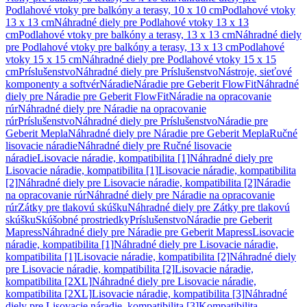
Podlahové vtoky pre balkóny a terasy, 10 x 10 cm
Podlahové vtoky
13 x 13 cm
Náhradné diely pre Podlahové vtoky 13 x 13
cm
Podlahové vtoky pre balkóny a terasy, 13 x 13 cm
Náhradné diely
pre Podlahové vtoky pre balkóny a terasy, 13 x 13 cm
Podlahové
vtoky 15 x 15 cm
Náhradné diely pre Podlahové vtoky 15 x 15
cm
Príslušenstvo
Náhradné diely pre Príslušenstvo
Nástroje, sieťové
komponenty a softvér
Náradie
Náradie pre Geberit FlowFit
Náhradné
diely pre Náradie pre Geberit FlowFit
Náradie na opracovanie
rúr
Náhradné diely pre Náradie na opracovanie
rúr
Príslušenstvo
Náhradné diely pre Príslušenstvo
Náradie pre
Geberit Mepla
Náhradné diely pre Náradie pre Geberit Mepla
Ručné
lisovacie náradie
Náhradné diely pre Ručné lisovacie
náradie
Lisovacie náradie, kompatibilita [1]
Náhradné diely pre
Lisovacie náradie, kompatibilita [1]
Lisovacie náradie, kompatibilita
[2]
Náhradné diely pre Lisovacie náradie, kompatibilita [2]
Náradie
na opracovanie rúr
Náhradné diely pre Náradie na opracovanie
rúr
Zátky pre tlakovú skúšku
Náhradné diely pre Zátky pre tlakovú
skúšku
Skúšobné prostriedky
Príslušenstvo
Náradie pre Geberit
Mapress
Náhradné diely pre Náradie pre Geberit Mapress
Lisovacie
náradie, kompatibilita [1]
Náhradné diely pre Lisovacie náradie,
kompatibilita [1]
Lisovacie náradie, kompatibilita [2]
Náhradné diely
pre Lisovacie náradie, kompatibilita [2]
Lisovacie náradie,
kompatibilita [2XL]
Náhradné diely pre Lisovacie náradie,
kompatibilita [2XL]
Lisovacie náradie, kompatibilita [3]
Náhradné
diely pre Lisovacie náradie, kompatibilita [3]
Kompatibilita