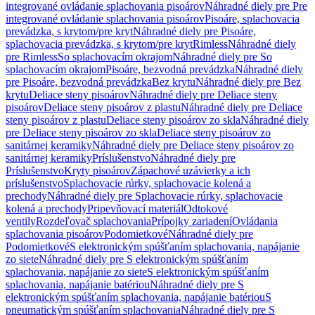
integrované ovládanie splachovania pisoárov
Náhradné diely pre Pre
integrované ovládanie splachovania pisoárov
Pisoáre, splachovacia
prevádzka, s krytom/pre kryt
Náhradné diely pre Pisoáre,
splachovacia prevádzka, s krytom/pre kryt
Rimless
Náhradné diely
pre Rimless
So splachovacím okrajom
Náhradné diely pre So
splachovacím okrajom
Pisoáre, bezvodná prevádzka
Náhradné diely
pre Pisoáre, bezvodná prevádzka
Bez krytu
Náhradné diely pre Bez
krytu
Deliace steny pisoárov
Náhradné diely pre Deliace steny
pisoárov
Deliace steny pisoárov z plastu
Náhradné diely pre Deliace
steny pisoárov z plastu
Deliace steny pisoárov zo skla
Náhradné diely
pre Deliace steny pisoárov zo skla
Deliace steny pisoárov zo
sanitárnej keramiky
Náhradné diely pre Deliace steny pisoárov zo
sanitárnej keramiky
Príslušenstvo
Náhradné diely pre
Príslušenstvo
Kryty pisoárov
Zápachové uzávierky a ich
príslušenstvo
Splachovacie rúrky, splachovacie kolená a
prechody
Náhradné diely pre Splachovacie rúrky, splachovacie
kolená a prechody
Pripevňovací materiál
Odtokové
ventily
Rozdeľovač splachovania
Prípojky zariadení
Ovládania
splachovania pisoárov
Podomietkové
Náhradné diely pre
Podomietkové
S elektronickým spúšťaním splachovania, napájanie
zo siete
Náhradné diely pre S elektronickým spúšťaním
splachovania, napájanie zo siete
S elektronickým spúšťaním
splachovania, napájanie batériou
Náhradné diely pre S
elektronickým spúšťaním splachovania, napájanie batériou
S
pneumatickým spúšťaním splachovania
Náhradné diely pre S