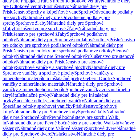
diely pre Pripájacia rúra s hrdlom
Odtokové ventily
Náhradné diely
pre Odtokové ventily
Príslušenstvo
Náhradné diely pre
Príslušenstvo
Sprchy a kúpeľňové vane
Sprchy
Odvodnenie podlahy
pre sprchy
Náhradné diely pre Odvodnenie podlahy pre
sprchy
Sprchové žľaby
Náhradné diely pre Sprchové
žľaby
Príslušenstvo pre sprchové žľaby
Náhradné diely pre
Príslušenstvo pre sprchové žľaby
Sprchové podlahové
odtoky
Náhradné diely pre Sprchové podlahové odtoky
Príslušenstvo
pre odtoky pre sprchové podlahové odtoky
Náhradné diely pre
Príslušenstvo pre odtoky pre sprchové podlahové odtoky
Stenové
odtoky
Náhradné diely pre Stenové odtoky
Príslušenstvo pre stenové
odtoky
Náhradné diely pre Príslušenstvo pre stenové
odtoky
Sprchové vaničky a sprchové plochy
Náhradné diely pre
Sprchové vaničky a sprchové plochy
Sprchové vaničky z
minerálneho materiálu a inštalačné prvky Geberit Duofix
Sprchové
vaničky z minerálneho materiálu
Náhradné diely pre Sprchové
vaničky z minerálneho materiálu
Sprchové vaničky zo sanitárneho
akrylátu
Inštalačné prvky
Náhradné diely pre Inštalačné
prvky
Špeciálne odtoky sprchovej vaničky
Náhradné diely pre
Špeciálne odtoky sprchovej vaničky
Príslušenstvo
Sprchové
kúty
Náhradné diely pre Sprchové kúty
Sprchové kúty
Náhradné
diely pre Sprchové kúty
Pevné bočné steny pre sprchu Walk-
in
Náhradné diely pre Pevné bočné steny pre sprchu Walk-in
Vaňové
zásteny
Náhradné diely pre Vaňové zásteny
Sprchové dvere
Náhradné
diely pre Sprchové dvere
Príslušenstvo
Náhradné diely pre