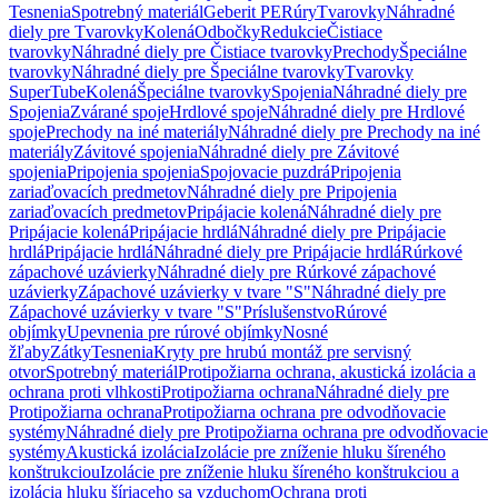
Tesnenia
Spotrebný materiál
Geberit PE
Rúry
Tvarovky
Náhradné
diely pre Tvarovky
Kolená
Odbočky
Redukcie
Čistiace
tvarovky
Náhradné diely pre Čistiace tvarovky
Prechody
Špeciálne
tvarovky
Náhradné diely pre Špeciálne tvarovky
Tvarovky
SuperTube
Kolená
Špeciálne tvarovky
Spojenia
Náhradné diely pre
Spojenia
Zvárané spoje
Hrdlové spoje
Náhradné diely pre Hrdlové
spoje
Prechody na iné materiály
Náhradné diely pre Prechody na iné
materiály
Závitové spojenia
Náhradné diely pre Závitové
spojenia
Pripojenia spojenia
Spojovacie puzdrá
Pripojenia
zariaďovacích predmetov
Náhradné diely pre Pripojenia
zariaďovacích predmetov
Pripájacie kolená
Náhradné diely pre
Pripájacie kolená
Pripájacie hrdlá
Náhradné diely pre Pripájacie
hrdlá
Pripájacie hrdlá
Náhradné diely pre Pripájacie hrdlá
Rúrkové
zápachové uzávierky
Náhradné diely pre Rúrkové zápachové
uzávierky
Zápachové uzávierky v tvare "S"
Náhradné diely pre
Zápachové uzávierky v tvare "S"
Príslušenstvo
Rúrové
objímky
Upevnenia pre rúrové objímky
Nosné
žľaby
Zátky
Tesnenia
Kryty pre hrubú montáž pre servisný
otvor
Spotrebný materiál
Protipožiarna ochrana, akustická izolácia a
ochrana proti vlhkosti
Protipožiarna ochrana
Náhradné diely pre
Protipožiarna ochrana
Protipožiarna ochrana pre odvodňovacie
systémy
Náhradné diely pre Protipožiarna ochrana pre odvodňovacie
systémy
Akustická izolácia
Izolácie pre zníženie hluku šíreného
konštrukciou
Izolácie pre zníženie hluku šíreného konštrukciou a
izolácia hluku šíriaceho sa vzduchom
Ochrana proti