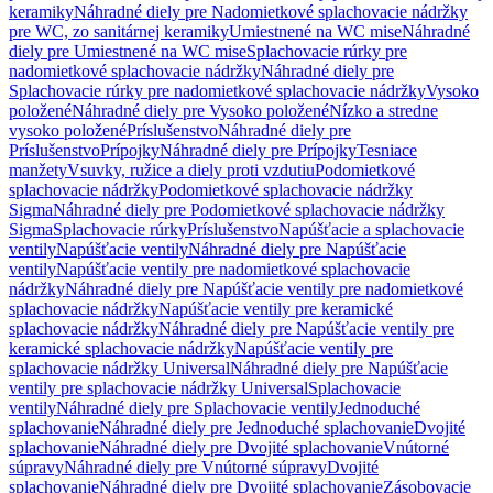
keramiky
Náhradné diely pre Nadomietkové splachovacie nádržky
pre WC, zo sanitárnej keramiky
Umiestnené na WC mise
Náhradné
diely pre Umiestnené na WC mise
Splachovacie rúrky pre
nadomietkové splachovacie nádržky
Náhradné diely pre
Splachovacie rúrky pre nadomietkové splachovacie nádržky
Vysoko
položené
Náhradné diely pre Vysoko položené
Nízko a stredne
vysoko položené
Príslušenstvo
Náhradné diely pre
Príslušenstvo
Prípojky
Náhradné diely pre Prípojky
Tesniace
manžety
Vsuvky, ružice a diely proti vzdutiu
Podomietkové
splachovacie nádržky
Podomietkové splachovacie nádržky
Sigma
Náhradné diely pre Podomietkové splachovacie nádržky
Sigma
Splachovacie rúrky
Príslušenstvo
Napúšťacie a splachovacie
ventily
Napúšťacie ventily
Náhradné diely pre Napúšťacie
ventily
Napúšťacie ventily pre nadomietkové splachovacie
nádržky
Náhradné diely pre Napúšťacie ventily pre nadomietkové
splachovacie nádržky
Napúšťacie ventily pre keramické
splachovacie nádržky
Náhradné diely pre Napúšťacie ventily pre
keramické splachovacie nádržky
Napúšťacie ventily pre
splachovacie nádržky Universal
Náhradné diely pre Napúšťacie
ventily pre splachovacie nádržky Universal
Splachovacie
ventily
Náhradné diely pre Splachovacie ventily
Jednoduché
splachovanie
Náhradné diely pre Jednoduché splachovanie
Dvojité
splachovanie
Náhradné diely pre Dvojité splachovanie
Vnútorné
súpravy
Náhradné diely pre Vnútorné súpravy
Dvojité
splachovanie
Náhradné diely pre Dvojité splachovanie
Zásobovacie