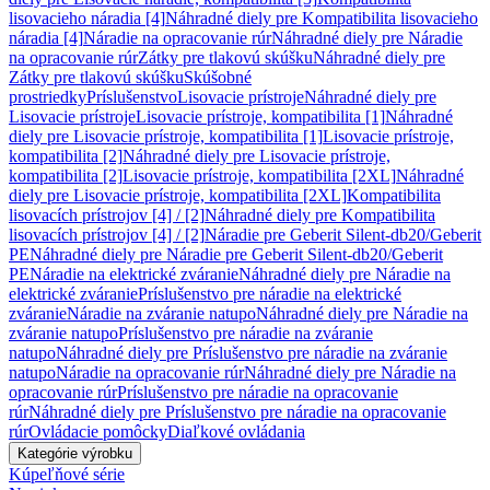
lisovacieho náradia [4]
Náhradné diely pre Kompatibilita lisovacieho
náradia [4]
Náradie na opracovanie rúr
Náhradné diely pre Náradie
na opracovanie rúr
Zátky pre tlakovú skúšku
Náhradné diely pre
Zátky pre tlakovú skúšku
Skúšobné
prostriedky
Príslušenstvo
Lisovacie prístroje
Náhradné diely pre
Lisovacie prístroje
Lisovacie prístroje, kompatibilita [1]
Náhradné
diely pre Lisovacie prístroje, kompatibilita [1]
Lisovacie prístroje,
kompatibilita [2]
Náhradné diely pre Lisovacie prístroje,
kompatibilita [2]
Lisovacie prístroje, kompatibilita [2XL]
Náhradné
diely pre Lisovacie prístroje, kompatibilita [2XL]
Kompatibilita
lisovacích prístrojov [4] / [2]
Náhradné diely pre Kompatibilita
lisovacích prístrojov [4] / [2]
Náradie pre Geberit Silent-db20/Geberit
PE
Náhradné diely pre Náradie pre Geberit Silent-db20/Geberit
PE
Náradie na elektrické zváranie
Náhradné diely pre Náradie na
elektrické zváranie
Príslušenstvo pre náradie na elektrické
zváranie
Náradie na zváranie natupo
Náhradné diely pre Náradie na
zváranie natupo
Príslušenstvo pre náradie na zváranie
natupo
Náhradné diely pre Príslušenstvo pre náradie na zváranie
natupo
Náradie na opracovanie rúr
Náhradné diely pre Náradie na
opracovanie rúr
Príslušenstvo pre náradie na opracovanie
rúr
Náhradné diely pre Príslušenstvo pre náradie na opracovanie
rúr
Ovládacie pomôcky
Diaľkové ovládania
Kategórie výrobku
Kúpeľňové série