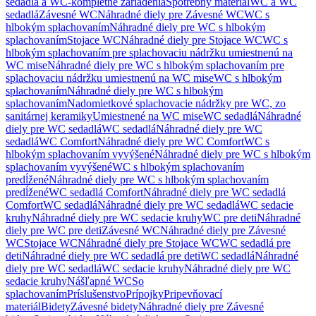
sedadlá a WC-kompletné zariadenia
Spotrebný materiál
WC a WC
sedadlá
Závesné WC
Náhradné diely pre Závesné WC
WC s
hlbokým splachovaním
Náhradné diely pre WC s hlbokým
splachovaním
Stojace WC
Náhradné diely pre Stojace WC
WC s
hlbokým splachovaním pre splachovaciu nádržku umiestnenú na
WC mise
Náhradné diely pre WC s hlbokým splachovaním pre
splachovaciu nádržku umiestnenú na WC mise
WC s hlbokým
splachovaním
Náhradné diely pre WC s hlbokým
splachovaním
Nadomietkové splachovacie nádržky pre WC, zo
sanitárnej keramiky
Umiestnené na WC mise
WC sedadlá
Náhradné
diely pre WC sedadlá
WC sedadlá
Náhradné diely pre WC
sedadlá
WC Comfort
Náhradné diely pre WC Comfort
WC s
hlbokým splachovaním vyvýšené
Náhradné diely pre WC s hlbokým
splachovaním vyvýšené
WC s hlbokým splachovaním
predĺžené
Náhradné diely pre WC s hlbokým splachovaním
predĺžené
WC sedadlá Comfort
Náhradné diely pre WC sedadlá
Comfort
WC sedadlá
Náhradné diely pre WC sedadlá
WC sedacie
kruhy
Náhradné diely pre WC sedacie kruhy
WC pre deti
Náhradné
diely pre WC pre deti
Závesné WC
Náhradné diely pre Závesné
WC
Stojace WC
Náhradné diely pre Stojace WC
WC sedadlá pre
deti
Náhradné diely pre WC sedadlá pre deti
WC sedadlá
Náhradné
diely pre WC sedadlá
WC sedacie kruhy
Náhradné diely pre WC
sedacie kruhy
Nášľapné WC
So
splachovaním
Príslušenstvo
Prípojky
Pripevňovací
materiál
Bidety
Závesné bidety
Náhradné diely pre Závesné