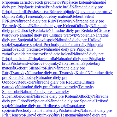
Pripojenia zariaďovacích predmetov
Pripájacie kolená
Náhradné
diely pre Pripájacie kolená
Pripájacie hrdlá
Náhradné diely pre
Pripájacie hrdlá
Príslušenstvo
Rúrové objímky
Upevnenia pre rúrové
objímky
Zátky
Tesnenia
Spotrebný materiál
Geberit Silent-
PP
Rúry
Náhradné diely pre Rúry
Tvarovky
Náhradné diely pre
Tvarovky
Kolená
Náhradné diely pre Kolená
Odbočky
Náhradné
diely pre Odbočky
Redukcie
Náhradné diely pre Redukcie
Čistiace
tvarovky
Náhradné diely pre Čistiace tvarovky
Spojenia
Náhradné
diely pre Spojenia
Hrdlové spoje
Náhradné diely pre Hrdlové
spoje
Drapákové spojenia
Prechody na iné materiály
Pripojenia
zariaďovacích predmetov
Náhradné diely pre Pripojenia
zariaďovacích predmetov
Pripájacie kolená
Náhradné diely pre
Pripájacie kolená
Pripájacie hrdlá
Náhradné diely pre Pripájacie
hrdlá
Príslušenstvo
Rúrové objímky
Zátky
Tesnenia
Spotrebný
materiál
Geberit Silent-Pro
Rúry
Náhradné diely pre
Rúry
Tvarovky
Náhradné diely pre Tvarovky
Kolená
Náhradné diely
pre Kolená
Odbočky
Náhradné diely pre
Odbočky
Redukcie
Náhradné diely pre Redukcie
Čistiace
tvarovky
Náhradné diely pre Čistiace tvarovky
Tvarovky
SuperTube
Náhradné diely pre Tvarovky
SuperTube
Kolená
Náhradné diely pre Kolená
Odbočky
Náhradné
diely pre Odbočky
Spojenia
Náhradné diely pre Spojenia
Hrdlové
spoje
Náhradné diely pre Hrdlové spoje
Drapákové
spojenia
Prechody na iné materiály
Príslušenstvo
Náhradné diely pre
Príslušenstvo
Rúrové objímky
Zátky
Tesnenia
Náhradné diely pre