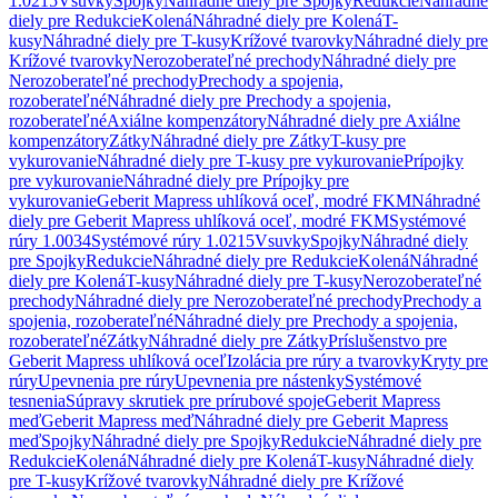
1.0215
Vsuvky
Spojky
Náhradné diely pre Spojky
Redukcie
Náhradné
diely pre Redukcie
Kolená
Náhradné diely pre Kolená
T-
kusy
Náhradné diely pre T-kusy
Krížové tvarovky
Náhradné diely pre
Krížové tvarovky
Nerozoberateľné prechody
Náhradné diely pre
Nerozoberateľné prechody
Prechody a spojenia,
rozoberateľné
Náhradné diely pre Prechody a spojenia,
rozoberateľné
Axiálne kompenzátory
Náhradné diely pre Axiálne
kompenzátory
Zátky
Náhradné diely pre Zátky
T-kusy pre
vykurovanie
Náhradné diely pre T-kusy pre vykurovanie
Prípojky
pre vykurovanie
Náhradné diely pre Prípojky pre
vykurovanie
Geberit Mapress uhlíková oceľ, modré FKM
Náhradné
diely pre Geberit Mapress uhlíková oceľ, modré FKM
Systémové
rúry 1.0034
Systémové rúry 1.0215
Vsuvky
Spojky
Náhradné diely
pre Spojky
Redukcie
Náhradné diely pre Redukcie
Kolená
Náhradné
diely pre Kolená
T-kusy
Náhradné diely pre T-kusy
Nerozoberateľné
prechody
Náhradné diely pre Nerozoberateľné prechody
Prechody a
spojenia, rozoberateľné
Náhradné diely pre Prechody a spojenia,
rozoberateľné
Zátky
Náhradné diely pre Zátky
Príslušenstvo pre
Geberit Mapress uhlíková oceľ
Izolácia pre rúry a tvarovky
Kryty pre
rúry
Upevnenia pre rúry
Upevnenia pre nástenky
Systémové
tesnenia
Súpravy skrutiek pre prírubové spoje
Geberit Mapress
meď
Geberit Mapress meď
Náhradné diely pre Geberit Mapress
meď
Spojky
Náhradné diely pre Spojky
Redukcie
Náhradné diely pre
Redukcie
Kolená
Náhradné diely pre Kolená
T-kusy
Náhradné diely
pre T-kusy
Krížové tvarovky
Náhradné diely pre Krížové