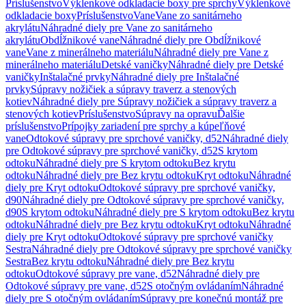
Príslušenstvo
Výklenkové odkladacie boxy pre sprchy
Výklenkové
odkladacie boxy
Príslušenstvo
Vane
Vane zo sanitárneho
akrylátu
Náhradné diely pre Vane zo sanitárneho
akrylátu
Obdĺžnikové vane
Náhradné diely pre Obdĺžnikové
vane
Vane z minerálneho materiálu
Náhradné diely pre Vane z
minerálneho materiálu
Detské vaničky
Náhradné diely pre Detské
vaničky
Inštalačné prvky
Náhradné diely pre Inštalačné
prvky
Súpravy nožičiek a súpravy traverz a stenových
kotiev
Náhradné diely pre Súpravy nožičiek a súpravy traverz a
stenových kotiev
Príslušenstvo
Súpravy na opravu
Ďalšie
príslušenstvo
Prípojky zariadení pre sprchy a kúpeľňové
vane
Odtokové súpravy pre sprchové vaničky, d52
Náhradné diely
pre Odtokové súpravy pre sprchové vaničky, d52
S krytom
odtoku
Náhradné diely pre S krytom odtoku
Bez krytu
odtoku
Náhradné diely pre Bez krytu odtoku
Kryt odtoku
Náhradné
diely pre Kryt odtoku
Odtokové súpravy pre sprchové vaničky,
d90
Náhradné diely pre Odtokové súpravy pre sprchové vaničky,
d90
S krytom odtoku
Náhradné diely pre S krytom odtoku
Bez krytu
odtoku
Náhradné diely pre Bez krytu odtoku
Kryt odtoku
Náhradné
diely pre Kryt odtoku
Odtokové súpravy pre sprchové vaničky
Sestra
Náhradné diely pre Odtokové súpravy pre sprchové vaničky
Sestra
Bez krytu odtoku
Náhradné diely pre Bez krytu
odtoku
Odtokové súpravy pre vane, d52
Náhradné diely pre
Odtokové súpravy pre vane, d52
S otočným ovládaním
Náhradné
diely pre S otočným ovládaním
Súpravy pre konečnú montáž pre