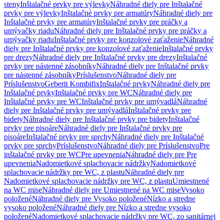
steny
Inštalačné prvky pre výlevky
Náhradné diely pre Inštalačné
prvky pre výlevky
Inštalačné prvky pre armatúry
Náhradné diely pre
Inštalačné prvky pre armatúry
Inštalačné prvky pre práčky a
umývačky riadu
Náhradné diely pre Inštalačné prvky pre práčky a
umývačky riadu
Inštalačné prvky pre konzolové zaťaženie
Náhradné
diely pre Inštalačné prvky pre konzolové zaťaženie
Inštalačné prvky
pre drezy
Náhradné diely pre Inštalačné prvky pre drezy
Inštalačné
prvky pre nástenné zásobníky
Náhradné diely pre Inštalačné prvky
pre nástenné zásobníky
Príslušenstvo
Náhradné diely pre
Príslušenstvo
Geberit Kombifix
Inštalačné prvky
Náhradné diely pre
Inštalačné prvky
Inštalačné prvky pre WC
Náhradné diely pre
Inštalačné prvky pre WC
Inštalačné prvky pre umývadlá
Náhradné
diely pre Inštalačné prvky pre umývadlá
Inštalačné prvky pre
bidety
Náhradné diely pre Inštalačné prvky pre bidety
Inštalačné
prvky pre pisoáre
Náhradné diely pre Inštalačné prvky pre
pisoáre
Inštalačné prvky pre sprchy
Náhradné diely pre Inštalačné
prvky pre sprchy
Príslušenstvo
Náhradné diely pre Príslušenstvo
Pre
inštalačné prvky pre WC
Pre upevnenia
Náhradné diely pre Pre
upevnenia
Nadomietkové splachovacie nádržky
Nadomietkové
splachovacie nádržky pre WC, z plastu
Náhradné diely pre
Nadomietkové splachovacie nádržky pre WC, z plastu
Umiestnené
na WC mise
Náhradné diely pre Umiestnené na WC mise
Vysoko
položené
Náhradné diely pre Vysoko položené
Nízko a stredne
vysoko položené
Náhradné diely pre Nízko a stredne vysoko
položené
Nadomietkové splachovacie nádržky pre WC, zo sanitárnej