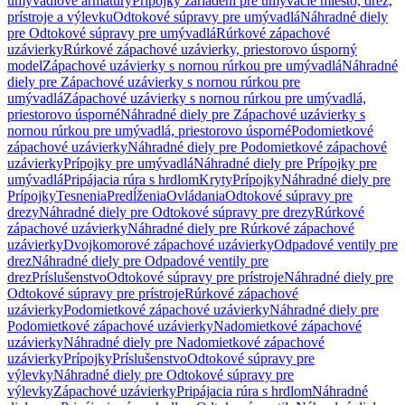
umývadlové armatúry
Prípojky zariadení pre umývacie miesto, drez,
prístroje a výlevku
Odtokové súpravy pre umývadlá
Náhradné diely
pre Odtokové súpravy pre umývadlá
Rúrkové zápachové
uzávierky
Rúrkové zápachové uzávierky, priestorovo úsporný
model
Zápachové uzávierky s nornou rúrkou pre umývadlá
Náhradné
diely pre Zápachové uzávierky s nornou rúrkou pre
umývadlá
Zápachové uzávierky s nornou rúrkou pre umývadlá,
priestorovo úsporné
Náhradné diely pre Zápachové uzávierky s
nornou rúrkou pre umývadlá, priestorovo úsporné
Podomietkové
zápachové uzávierky
Náhradné diely pre Podomietkové zápachové
uzávierky
Prípojky pre umývadlá
Náhradné diely pre Prípojky pre
umývadlá
Pripájacia rúra s hrdlom
Kryty
Prípojky
Náhradné diely pre
Prípojky
Tesnenia
Predĺženia
Ovládania
Odtokové súpravy pre
drezy
Náhradné diely pre Odtokové súpravy pre drezy
Rúrkové
zápachové uzávierky
Náhradné diely pre Rúrkové zápachové
uzávierky
Dvojkomorové zápachové uzávierky
Odpadové ventily pre
drez
Náhradné diely pre Odpadové ventily pre
drez
Príslušenstvo
Odtokové súpravy pre prístroje
Náhradné diely pre
Odtokové súpravy pre prístroje
Rúrkové zápachové
uzávierky
Podomietkové zápachové uzávierky
Náhradné diely pre
Podomietkové zápachové uzávierky
Nadomietkové zápachové
uzávierky
Náhradné diely pre Nadomietkové zápachové
uzávierky
Prípojky
Príslušenstvo
Odtokové súpravy pre
výlevky
Náhradné diely pre Odtokové súpravy pre
výlevky
Zápachové uzávierky
Pripájacia rúra s hrdlom
Náhradné