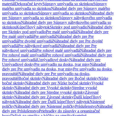
materiál
Dekoračné kryty
Súpravy umývadla so skrinkou
Súpravy
malého umývadla so skrinkou
Náhradné diely pre Súpravy malého
umývadla so skrinkou
Súpravy umývadla so skrinkou
Náhradné diely
pre Súpravy umývadla so skrinkou
Súpravy nábytkového umývadla
so skrinkou
Náhradné diely pre Súpravy nábytkového umývadla so
skrinkou
Kúpeľňový nábytok
Skrinky pod umývadlo
Náhradné diely
pre Skrinky pod umývadlo
Pre malé umývadlá
Náhradné diely pre
Pre malé umývadlá
Pre umývadlá
Náhradné diely pre Pre
umývadlá
Pre dvojité umývadlá
Náhradné diely pre Pre dvojité
umývadlá
Pre nábytkové umývadlá
Náhradné diely pre Pre
nábytkové umývadlá
Pre rohové malé umývadlá
Náhradné diely pre
Pre rohové malé umývadlá
Pre rohové umývadlá
Náhradné diely pre
Pre rohové umývadlá
Umývadlové dosky
Náhradné diely pre
Umývadlové dosky
Pre umývadlo na dosku, tvar misy
Náhradné
diely pre Pre umývadlo na dosku, tvar misy
Pre umývadlo na dosku,
pravouhlé
Náhradné diely pre Pre umývadlo na dosku,
pravouhlé
Bočné skrinky
Náhradné diely pre Bočné skrinky
Nízke
bočné skrinky
Náhradné diely pre Nízke bočné skrinky
Vysoké
skrinky
Náhradné diely pre Vysoké skrinky
Stredne vysoké
skrinky
Náhradné diely pre Stredne vysoké skrinky
Závesné
skrinky
Náhradné diely pre Závesné skrinky
Ďalší kúpeľňový
nábytok
Náhradné diely pre Ďalší kúpeľňový nábytok
Nástenné
poličky
Náhradné diely pre Nástenné poličky
Príslušenstvo
Náhradné
diely pre Príslušenstvo
Priehradky do zásuvky a organizačné
boxy
Držiak na uteráky a háčiky na uteráky
Svetelné