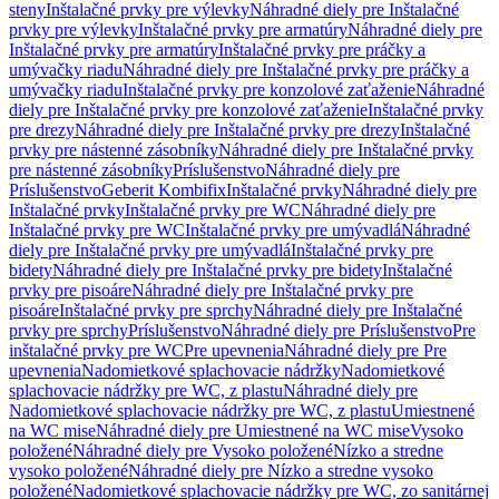
steny
Inštalačné prvky pre výlevky
Náhradné diely pre Inštalačné
prvky pre výlevky
Inštalačné prvky pre armatúry
Náhradné diely pre
Inštalačné prvky pre armatúry
Inštalačné prvky pre práčky a
umývačky riadu
Náhradné diely pre Inštalačné prvky pre práčky a
umývačky riadu
Inštalačné prvky pre konzolové zaťaženie
Náhradné
diely pre Inštalačné prvky pre konzolové zaťaženie
Inštalačné prvky
pre drezy
Náhradné diely pre Inštalačné prvky pre drezy
Inštalačné
prvky pre nástenné zásobníky
Náhradné diely pre Inštalačné prvky
pre nástenné zásobníky
Príslušenstvo
Náhradné diely pre
Príslušenstvo
Geberit Kombifix
Inštalačné prvky
Náhradné diely pre
Inštalačné prvky
Inštalačné prvky pre WC
Náhradné diely pre
Inštalačné prvky pre WC
Inštalačné prvky pre umývadlá
Náhradné
diely pre Inštalačné prvky pre umývadlá
Inštalačné prvky pre
bidety
Náhradné diely pre Inštalačné prvky pre bidety
Inštalačné
prvky pre pisoáre
Náhradné diely pre Inštalačné prvky pre
pisoáre
Inštalačné prvky pre sprchy
Náhradné diely pre Inštalačné
prvky pre sprchy
Príslušenstvo
Náhradné diely pre Príslušenstvo
Pre
inštalačné prvky pre WC
Pre upevnenia
Náhradné diely pre Pre
upevnenia
Nadomietkové splachovacie nádržky
Nadomietkové
splachovacie nádržky pre WC, z plastu
Náhradné diely pre
Nadomietkové splachovacie nádržky pre WC, z plastu
Umiestnené
na WC mise
Náhradné diely pre Umiestnené na WC mise
Vysoko
položené
Náhradné diely pre Vysoko položené
Nízko a stredne
vysoko položené
Náhradné diely pre Nízko a stredne vysoko
položené
Nadomietkové splachovacie nádržky pre WC, zo sanitárnej