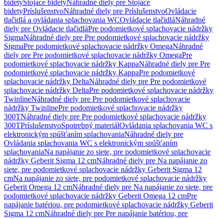
bidety
Stojace bidety
Náhradné diely pre Stojace
bidety
Príslušenstvo
Náhradné diely pre Príslušenstvo
Ovládacie
tlačidlá a ovládania splachovania WC
Ovládacie tlačidlá
Náhradné
diely pre Ovládacie tlačidlá
Pre podomietkové splachovacie nádržky
Sigma
Náhradné diely pre Pre podomietkové splachovacie nádržky
Sigma
Pre podomietkové splachovacie nádržky Omega
Náhradné
diely pre Pre podomietkové splachovacie nádržky Omega
Pre
podomietkové splachovacie nádržky Kappa
Náhradné diely pre Pre
podomietkové splachovacie nádržky Kappa
Pre podomietkové
splachovacie nádržky Delta
Náhradné diely pre Pre podomietkové
splachovacie nádržky Delta
Pre podomietkové splachovacie nádržky
Twinline
Náhradné diely pre Pre podomietkové splachovacie
nádržky Twinline
Pre podomietkové splachovacie nádržky
300T
Náhradné diely pre Pre podomietkové splachovacie nádržky
300T
Príslušenstvo
Spotrebný materiál
Ovládania splachovania WC s
elektronickým spúšťaním splachovania
Náhradné diely pre
Ovládania splachovania WC s elektronickým spúšťaním
splachovania
Na napájanie zo siete, pre podomietkové splachovacie
nádržky Geberit Sigma 12 cm
Náhradné diely pre Na napájanie zo
siete, pre podomietkové splachovacie nádržky Geberit Sigma 12
cm
Na napájanie zo siete, pre podomietkové splachovacie nádržky
Geberit Omega 12 cm
Náhradné diely pre Na napájanie zo siete, pre
podomietkové splachovacie nádržky Geberit Omega 12 cm
Pre
napájanie batériou, pre podomietkové splachovacie nádržky Geberit
Sigma 12 cm
Náhradné diely pre Pre napájanie batériou, pre