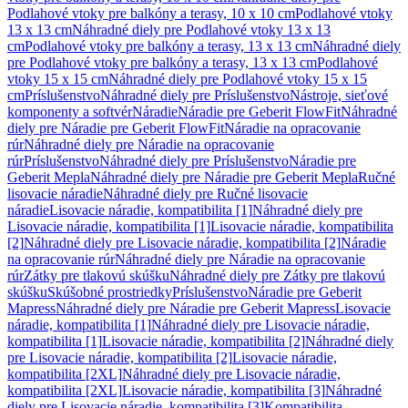
Podlahové vtoky pre balkóny a terasy, 10 x 10 cm
Podlahové vtoky
13 x 13 cm
Náhradné diely pre Podlahové vtoky 13 x 13
cm
Podlahové vtoky pre balkóny a terasy, 13 x 13 cm
Náhradné diely
pre Podlahové vtoky pre balkóny a terasy, 13 x 13 cm
Podlahové
vtoky 15 x 15 cm
Náhradné diely pre Podlahové vtoky 15 x 15
cm
Príslušenstvo
Náhradné diely pre Príslušenstvo
Nástroje, sieťové
komponenty a softvér
Náradie
Náradie pre Geberit FlowFit
Náhradné
diely pre Náradie pre Geberit FlowFit
Náradie na opracovanie
rúr
Náhradné diely pre Náradie na opracovanie
rúr
Príslušenstvo
Náhradné diely pre Príslušenstvo
Náradie pre
Geberit Mepla
Náhradné diely pre Náradie pre Geberit Mepla
Ručné
lisovacie náradie
Náhradné diely pre Ručné lisovacie
náradie
Lisovacie náradie, kompatibilita [1]
Náhradné diely pre
Lisovacie náradie, kompatibilita [1]
Lisovacie náradie, kompatibilita
[2]
Náhradné diely pre Lisovacie náradie, kompatibilita [2]
Náradie
na opracovanie rúr
Náhradné diely pre Náradie na opracovanie
rúr
Zátky pre tlakovú skúšku
Náhradné diely pre Zátky pre tlakovú
skúšku
Skúšobné prostriedky
Príslušenstvo
Náradie pre Geberit
Mapress
Náhradné diely pre Náradie pre Geberit Mapress
Lisovacie
náradie, kompatibilita [1]
Náhradné diely pre Lisovacie náradie,
kompatibilita [1]
Lisovacie náradie, kompatibilita [2]
Náhradné diely
pre Lisovacie náradie, kompatibilita [2]
Lisovacie náradie,
kompatibilita [2XL]
Náhradné diely pre Lisovacie náradie,
kompatibilita [2XL]
Lisovacie náradie, kompatibilita [3]
Náhradné
diely pre Lisovacie náradie, kompatibilita [3]
Kompatibilita