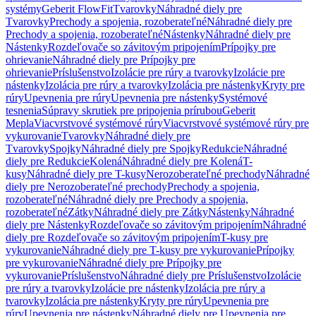
systémy
Geberit FlowFit
Tvarovky
Náhradné diely pre
Tvarovky
Prechody a spojenia, rozoberateľné
Náhradné diely pre
Prechody a spojenia, rozoberateľné
Nástenky
Náhradné diely pre
Nástenky
Rozdeľovače so závitovým pripojením
Prípojky pre
ohrievanie
Náhradné diely pre Prípojky pre
ohrievanie
Príslušenstvo
Izolácie pre rúry a tvarovky
Izolácie pre
nástenky
Izolácia pre rúry a tvarovky
Izolácia pre nástenky
Kryty pre
rúry
Upevnenia pre rúry
Upevnenia pre nástenky
Systémové
tesnenia
Súpravy skrutiek pre pripojenia prírubou
Geberit
Mepla
Viacvrstvové systémové rúry
Viacvrstvové systémové rúry pre
vykurovanie
Tvarovky
Náhradné diely pre
Tvarovky
Spojky
Náhradné diely pre Spojky
Redukcie
Náhradné
diely pre Redukcie
Kolená
Náhradné diely pre Kolená
T-
kusy
Náhradné diely pre T-kusy
Nerozoberateľné prechody
Náhradné
diely pre Nerozoberateľné prechody
Prechody a spojenia,
rozoberateľné
Náhradné diely pre Prechody a spojenia,
rozoberateľné
Zátky
Náhradné diely pre Zátky
Nástenky
Náhradné
diely pre Nástenky
Rozdeľovače so závitovým pripojením
Náhradné
diely pre Rozdeľovače so závitovým pripojením
T-kusy pre
vykurovanie
Náhradné diely pre T-kusy pre vykurovanie
Prípojky
pre vykurovanie
Náhradné diely pre Prípojky pre
vykurovanie
Príslušenstvo
Náhradné diely pre Príslušenstvo
Izolácie
pre rúry a tvarovky
Izolácie pre nástenky
Izolácia pre rúry a
tvarovky
Izolácia pre nástenky
Kryty pre rúry
Upevnenia pre
rúry
Upevnenia pre nástenky
Náhradné diely pre Upevnenia pre