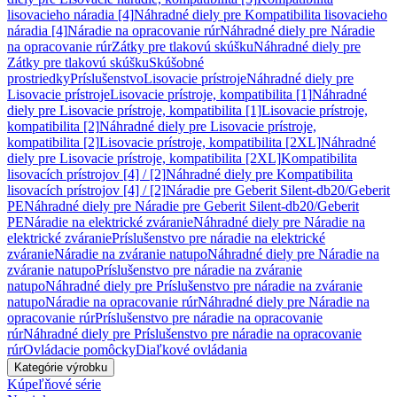
lisovacieho náradia [4]
Náhradné diely pre Kompatibilita lisovacieho
náradia [4]
Náradie na opracovanie rúr
Náhradné diely pre Náradie
na opracovanie rúr
Zátky pre tlakovú skúšku
Náhradné diely pre
Zátky pre tlakovú skúšku
Skúšobné
prostriedky
Príslušenstvo
Lisovacie prístroje
Náhradné diely pre
Lisovacie prístroje
Lisovacie prístroje, kompatibilita [1]
Náhradné
diely pre Lisovacie prístroje, kompatibilita [1]
Lisovacie prístroje,
kompatibilita [2]
Náhradné diely pre Lisovacie prístroje,
kompatibilita [2]
Lisovacie prístroje, kompatibilita [2XL]
Náhradné
diely pre Lisovacie prístroje, kompatibilita [2XL]
Kompatibilita
lisovacích prístrojov [4] / [2]
Náhradné diely pre Kompatibilita
lisovacích prístrojov [4] / [2]
Náradie pre Geberit Silent-db20/Geberit
PE
Náhradné diely pre Náradie pre Geberit Silent-db20/Geberit
PE
Náradie na elektrické zváranie
Náhradné diely pre Náradie na
elektrické zváranie
Príslušenstvo pre náradie na elektrické
zváranie
Náradie na zváranie natupo
Náhradné diely pre Náradie na
zváranie natupo
Príslušenstvo pre náradie na zváranie
natupo
Náhradné diely pre Príslušenstvo pre náradie na zváranie
natupo
Náradie na opracovanie rúr
Náhradné diely pre Náradie na
opracovanie rúr
Príslušenstvo pre náradie na opracovanie
rúr
Náhradné diely pre Príslušenstvo pre náradie na opracovanie
rúr
Ovládacie pomôcky
Diaľkové ovládania
Kategórie výrobku
Kúpeľňové série