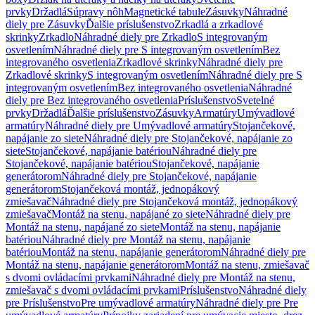
prvky
Držadlá
Súpravy nôh
Magnetické tabule
Zásuvky
Náhradné
diely pre Zásuvky
Ďalšie príslušenstvo
Zrkadlá a zrkadlové
skrinky
Zrkadlo
Náhradné diely pre Zrkadlo
S integrovaným
osvetlením
Náhradné diely pre S integrovaným osvetlením
Bez
integrovaného osvetlenia
Zrkadlové skrinky
Náhradné diely pre
Zrkadlové skrinky
S integrovaným osvetlením
Náhradné diely pre S
integrovaným osvetlením
Bez integrovaného osvetlenia
Náhradné
diely pre Bez integrovaného osvetlenia
Príslušenstvo
Svetelné
prvky
Držadlá
Ďalšie príslušenstvo
Zásuvky
Armatúry
Umývadlové
armatúry
Náhradné diely pre Umývadlové armatúry
Stojančekové,
napájanie zo siete
Náhradné diely pre Stojančekové, napájanie zo
siete
Stojančekové, napájanie batériou
Náhradné diely pre
Stojančekové, napájanie batériou
Stojančekové, napájanie
generátorom
Náhradné diely pre Stojančekové, napájanie
generátorom
Stojančeková montáž, jednopákový
zmiešavač
Náhradné diely pre Stojančeková montáž, jednopákový
zmiešavač
Montáž na stenu, napájané zo siete
Náhradné diely pre
Montáž na stenu, napájané zo siete
Montáž na stenu, napájanie
batériou
Náhradné diely pre Montáž na stenu, napájanie
batériou
Montáž na stenu, napájanie generátorom
Náhradné diely pre
Montáž na stenu, napájanie generátorom
Montáž na stenu, zmiešavač
s dvomi ovládacími prvkami
Náhradné diely pre Montáž na stenu,
zmiešavač s dvomi ovládacími prvkami
Príslušenstvo
Náhradné diely
pre Príslušenstvo
Pre umývadlové armatúry
Náhradné diely pre Pre