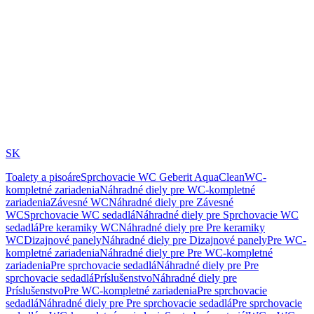
SK
Toalety a pisoáre
Sprchovacie WC Geberit AquaClean
WC-
kompletné zariadenia
Náhradné diely pre WC-kompletné
zariadenia
Závesné WC
Náhradné diely pre Závesné
WC
Sprchovacie WC sedadlá
Náhradné diely pre Sprchovacie WC
sedadlá
Pre keramiky WC
Náhradné diely pre Pre keramiky
WC
Dizajnové panely
Náhradné diely pre Dizajnové panely
Pre WC-
kompletné zariadenia
Náhradné diely pre Pre WC-kompletné
zariadenia
Pre sprchovacie sedadlá
Náhradné diely pre Pre
sprchovacie sedadlá
Príslušenstvo
Náhradné diely pre
Príslušenstvo
Pre WC-kompletné zariadenia
Pre sprchovacie
sedadlá
Náhradné diely pre Pre sprchovacie sedadlá
Pre sprchovacie