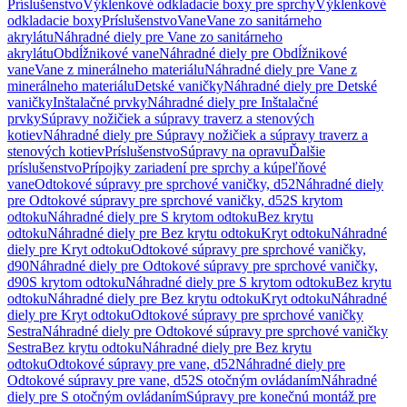
Príslušenstvo
Výklenkové odkladacie boxy pre sprchy
Výklenkové
odkladacie boxy
Príslušenstvo
Vane
Vane zo sanitárneho
akrylátu
Náhradné diely pre Vane zo sanitárneho
akrylátu
Obdĺžnikové vane
Náhradné diely pre Obdĺžnikové
vane
Vane z minerálneho materiálu
Náhradné diely pre Vane z
minerálneho materiálu
Detské vaničky
Náhradné diely pre Detské
vaničky
Inštalačné prvky
Náhradné diely pre Inštalačné
prvky
Súpravy nožičiek a súpravy traverz a stenových
kotiev
Náhradné diely pre Súpravy nožičiek a súpravy traverz a
stenových kotiev
Príslušenstvo
Súpravy na opravu
Ďalšie
príslušenstvo
Prípojky zariadení pre sprchy a kúpeľňové
vane
Odtokové súpravy pre sprchové vaničky, d52
Náhradné diely
pre Odtokové súpravy pre sprchové vaničky, d52
S krytom
odtoku
Náhradné diely pre S krytom odtoku
Bez krytu
odtoku
Náhradné diely pre Bez krytu odtoku
Kryt odtoku
Náhradné
diely pre Kryt odtoku
Odtokové súpravy pre sprchové vaničky,
d90
Náhradné diely pre Odtokové súpravy pre sprchové vaničky,
d90
S krytom odtoku
Náhradné diely pre S krytom odtoku
Bez krytu
odtoku
Náhradné diely pre Bez krytu odtoku
Kryt odtoku
Náhradné
diely pre Kryt odtoku
Odtokové súpravy pre sprchové vaničky
Sestra
Náhradné diely pre Odtokové súpravy pre sprchové vaničky
Sestra
Bez krytu odtoku
Náhradné diely pre Bez krytu
odtoku
Odtokové súpravy pre vane, d52
Náhradné diely pre
Odtokové súpravy pre vane, d52
S otočným ovládaním
Náhradné
diely pre S otočným ovládaním
Súpravy pre konečnú montáž pre