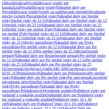
vlhkosti
Izolácia
Privzdušňovacie ventily pre
kanalizáciu
Privzdušňovacie ventily
Náhradné diely pre
Privzdušňovacie ventily
Ventily na zadržiavanie energie
Odvodnenie
strechy Geberit Pluvia
Strešné vtoky
Náhradné diely pre Strešné
vtoky
Strešné vtoky do 12 l/s
Náhradné diely pre Strešné vtoky do 12
l/s
Strešné vtoky do 25 l/s
Náhradné diely pre Strešné vtoky do 25
l/s
Strešné vtoky pre strešné žľaby
Náhradné diely pre Strešné vtoky
pre strešné žľaby
Strešné vtoky do 12 l/s
Náhradné diely pre Strešné
vtoky do 12 l/s
Strešné vtoky do 25 l/s
Náhradné diely pre Strešné
vtoky do 25 l/s
Prvky parozábrany
Náhradné diely pre Prvky
parozábrany
Pre strešné vtoky do 12 l/s
Náhradné diely pre Pre
strešné vtoky do 12 l/s
Pre strešné vtoky do 25 l/s
Bezpečnostné
prepady
Náhradné diely pre Bezpečnostné prepady
Pre strešné vtoky
do 12 l/s
Náhradné diely pre Pre strešné vtoky do 12 l/s
Pre strešné
vtoky do 25 l/s
Náhradné diely pre Pre strešné vtoky do 25
l/s
Upevnenia
Upevňovací systém d40–200
Upevňovací systém
d250–315
Príslušenstvo
Náhradné diely pre Príslušenstvo
Pre strešné
vtoky
Náhradné diely pre Pre strešné vtoky
Pre upevnenia
Konvenčné
odvodnenie striech
Strešné vtoky
Náhradné diely pre Strešné
vtoky
Prvky parozábrany
Náhradné diely pre Prvky
parozábrany
Príslušenstvo
Odvodnenie podlahy
Podlahové vtoky pre
vnútorné a vonkajšie použitie
Náhradné diely pre Podlahové vtoky
pre vnútorné a vonkajšie použitie
Podlahové vtoky 10 x 10
cm
Náhradné diely pre Podlahové vtoky 10 x 10 cm
Podlahové
vtoky pre balkóny a terasy, 10 x 10 cm
Náhradné diely pre