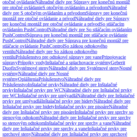
otočné ovládanie
Náhradné diely pre Súpravy pre konečnú montáž
pre otočné ovládanie
S otočným ovládaním a prívodom
Náhradné
diely pre S otočným ovládaním a prívodom
Súpravy pre konečnú
montáž pre otočné ovládanie a prívod
Náhradné diely pre Súpravy
pre konečnú montáž pre otočné ovládanie a prívod
So stláčacím
ovládaním PushControl
Náhradné diely pre So stláčacím ovládaním
PushControl
Súprava pre konečnú montáž pre stláčacie ovládanie
PushControl
Náhradné diely pre Súprava pre konečnú montáž pre
stláčacie ovládanie PushControl
So zátkou odtokového
ventilu
Náhradné diely pre So zátkou odtokového
ventilu
Príslušenstvo pre odtokové súpravy pre vane
Pripojovacie
súpravy
Prípojky vody
Inštalačné a splachovacie systémy
Geberit
Duofix
Systémové steny
Náhradné diely pre Systémové steny
Nosné
systémy
Náhradné diely pre Nosné
systémy
Opláštenia
Príslušenstvo
Náhradné diely pre
Príslušenstvo
Inštalačné prvky
Náhradné diely pre Inštalačné
prvky
Inštalačné prvky pre WC
Náhradné diely pre Inštalačné prvky
pre WC
Inštalačné prvky pre umývadlá
Náhradné diely pre Inštalačné
prvky pre umývadlá
Inštalačné prvky pre bidety
Náhradné diely pre
Inštalačné prvky pre bidety
Inštalačné prvky pre pisoáre
Náhradné
diely pre Inštalačné prvky pre pisoáre
Inštalačné prvky pre sprchy so
stenovým odtokom
Náhradné diely pre Inštalačné prvky pre sprchy
so stenovým odtokom
Inštalačné prvky pre sprchy a vane
Náhradné
diely pre Inštalačné prvky pre sprchy a vane
Inštalačné prvky pre
sprchové steny
Náhradné diely pre Inštalačné prvky pre sprchové