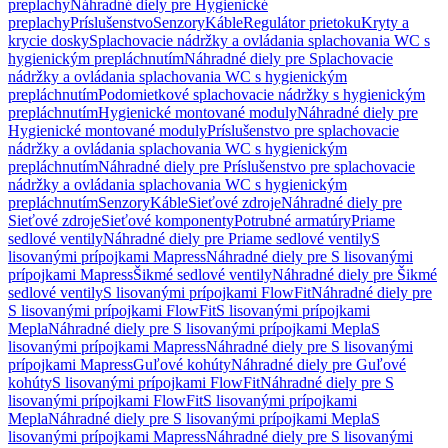
preplachy
Náhradné diely pre Hygienické
preplachy
Príslušenstvo
Senzory
Káble
Regulátor prietoku
Kryty a
krycie dosky
Splachovacie nádržky a ovládania splachovania WC s
hygienickým prepláchnutím
Náhradné diely pre Splachovacie
nádržky a ovládania splachovania WC s hygienickým
prepláchnutím
Podomietkové splachovacie nádržky s hygienickým
prepláchnutím
Hygienické montované moduly
Náhradné diely pre
Hygienické montované moduly
Príslušenstvo pre splachovacie
nádržky a ovládania splachovania WC s hygienickým
prepláchnutím
Náhradné diely pre Príslušenstvo pre splachovacie
nádržky a ovládania splachovania WC s hygienickým
prepláchnutím
Senzory
Káble
Sieťové zdroje
Náhradné diely pre
Sieťové zdroje
Sieťové komponenty
Potrubné armatúry
Priame
sedlové ventily
Náhradné diely pre Priame sedlové ventily
S
lisovanými prípojkami Mapress
Náhradné diely pre S lisovanými
prípojkami Mapress
Šikmé sedlové ventily
Náhradné diely pre Šikmé
sedlové ventily
S lisovanými prípojkami FlowFit
Náhradné diely pre
S lisovanými prípojkami FlowFit
S lisovanými prípojkami
Mepla
Náhradné diely pre S lisovanými prípojkami Mepla
S
lisovanými prípojkami Mapress
Náhradné diely pre S lisovanými
prípojkami Mapress
Guľové kohúty
Náhradné diely pre Guľové
kohúty
S lisovanými prípojkami FlowFit
Náhradné diely pre S
lisovanými prípojkami FlowFit
S lisovanými prípojkami
Mepla
Náhradné diely pre S lisovanými prípojkami Mepla
S
lisovanými prípojkami Mapress
Náhradné diely pre S lisovanými