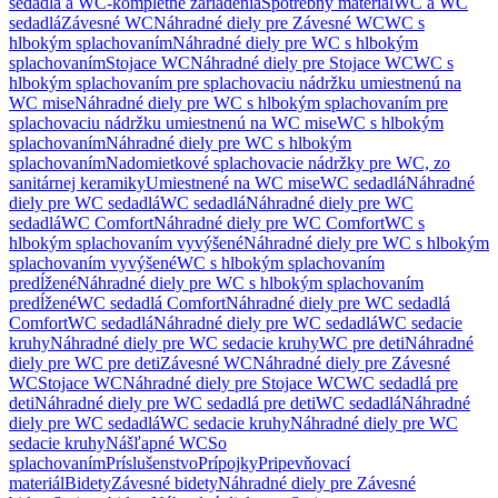
sedadlá a WC-kompletné zariadenia
Spotrebný materiál
WC a WC
sedadlá
Závesné WC
Náhradné diely pre Závesné WC
WC s
hlbokým splachovaním
Náhradné diely pre WC s hlbokým
splachovaním
Stojace WC
Náhradné diely pre Stojace WC
WC s
hlbokým splachovaním pre splachovaciu nádržku umiestnenú na
WC mise
Náhradné diely pre WC s hlbokým splachovaním pre
splachovaciu nádržku umiestnenú na WC mise
WC s hlbokým
splachovaním
Náhradné diely pre WC s hlbokým
splachovaním
Nadomietkové splachovacie nádržky pre WC, zo
sanitárnej keramiky
Umiestnené na WC mise
WC sedadlá
Náhradné
diely pre WC sedadlá
WC sedadlá
Náhradné diely pre WC
sedadlá
WC Comfort
Náhradné diely pre WC Comfort
WC s
hlbokým splachovaním vyvýšené
Náhradné diely pre WC s hlbokým
splachovaním vyvýšené
WC s hlbokým splachovaním
predĺžené
Náhradné diely pre WC s hlbokým splachovaním
predĺžené
WC sedadlá Comfort
Náhradné diely pre WC sedadlá
Comfort
WC sedadlá
Náhradné diely pre WC sedadlá
WC sedacie
kruhy
Náhradné diely pre WC sedacie kruhy
WC pre deti
Náhradné
diely pre WC pre deti
Závesné WC
Náhradné diely pre Závesné
WC
Stojace WC
Náhradné diely pre Stojace WC
WC sedadlá pre
deti
Náhradné diely pre WC sedadlá pre deti
WC sedadlá
Náhradné
diely pre WC sedadlá
WC sedacie kruhy
Náhradné diely pre WC
sedacie kruhy
Nášľapné WC
So
splachovaním
Príslušenstvo
Prípojky
Pripevňovací
materiál
Bidety
Závesné bidety
Náhradné diely pre Závesné