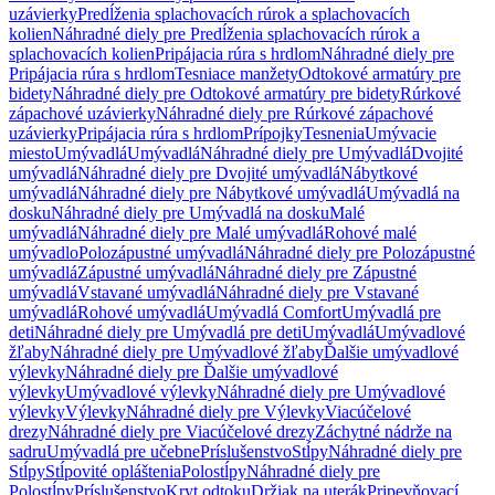
uzávierky
Predĺženia splachovacích rúrok a splachovacích
kolien
Náhradné diely pre Predĺženia splachovacích rúrok a
splachovacích kolien
Pripájacia rúra s hrdlom
Náhradné diely pre
Pripájacia rúra s hrdlom
Tesniace manžety
Odtokové armatúry pre
bidety
Náhradné diely pre Odtokové armatúry pre bidety
Rúrkové
zápachové uzávierky
Náhradné diely pre Rúrkové zápachové
uzávierky
Pripájacia rúra s hrdlom
Prípojky
Tesnenia
Umývacie
miesto
Umývadlá
Umývadlá
Náhradné diely pre Umývadlá
Dvojité
umývadlá
Náhradné diely pre Dvojité umývadlá
Nábytkové
umývadlá
Náhradné diely pre Nábytkové umývadlá
Umývadlá na
dosku
Náhradné diely pre Umývadlá na dosku
Malé
umývadlá
Náhradné diely pre Malé umývadlá
Rohové malé
umývadlo
Polozápustné umývadlá
Náhradné diely pre Polozápustné
umývadlá
Zápustné umývadlá
Náhradné diely pre Zápustné
umývadlá
Vstavané umývadlá
Náhradné diely pre Vstavané
umývadlá
Rohové umývadlá
Umývadlá Comfort
Umývadlá pre
deti
Náhradné diely pre Umývadlá pre deti
Umývadlá
Umývadlové
žľaby
Náhradné diely pre Umývadlové žľaby
Ďalšie umývadlové
výlevky
Náhradné diely pre Ďalšie umývadlové
výlevky
Umývadlové výlevky
Náhradné diely pre Umývadlové
výlevky
Výlevky
Náhradné diely pre Výlevky
Viacúčelové
drezy
Náhradné diely pre Viacúčelové drezy
Záchytné nádrže na
sadru
Umývadlá pre učebne
Príslušenstvo
Stĺpy
Náhradné diely pre
Stĺpy
Stĺpovité opláštenia
Polostĺpy
Náhradné diely pre
Polostĺpy
Príslušenstvo
Kryt odtoku
Držiak na uterák
Pripevňovací