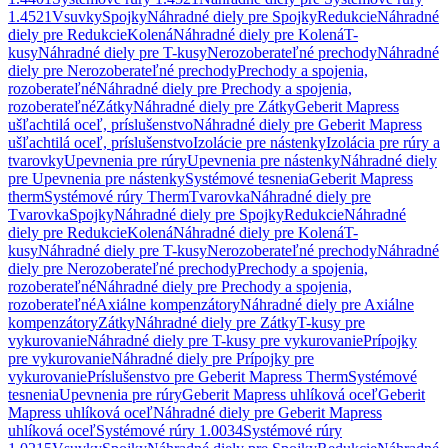
1.4521
Vsuvky
Spojky
Náhradné diely pre Spojky
Redukcie
Náhradné
diely pre Redukcie
Kolená
Náhradné diely pre Kolená
T-
kusy
Náhradné diely pre T-kusy
Nerozoberateľné prechody
Náhradné
diely pre Nerozoberateľné prechody
Prechody a spojenia,
rozoberateľné
Náhradné diely pre Prechody a spojenia,
rozoberateľné
Zátky
Náhradné diely pre Zátky
Geberit Mapress
ušľachtilá oceľ, príslušenstvo
Náhradné diely pre Geberit Mapress
ušľachtilá oceľ, príslušenstvo
Izolácie pre nástenky
Izolácia pre rúry a
tvarovky
Upevnenia pre rúry
Upevnenia pre nástenky
Náhradné diely
pre Upevnenia pre nástenky
Systémové tesnenia
Geberit Mapress
therm
Systémové rúry Therm
Tvarovka
Náhradné diely pre
Tvarovka
Spojky
Náhradné diely pre Spojky
Redukcie
Náhradné
diely pre Redukcie
Kolená
Náhradné diely pre Kolená
T-
kusy
Náhradné diely pre T-kusy
Nerozoberateľné prechody
Náhradné
diely pre Nerozoberateľné prechody
Prechody a spojenia,
rozoberateľné
Náhradné diely pre Prechody a spojenia,
rozoberateľné
Axiálne kompenzátory
Náhradné diely pre Axiálne
kompenzátory
Zátky
Náhradné diely pre Zátky
T-kusy pre
vykurovanie
Náhradné diely pre T-kusy pre vykurovanie
Prípojky
pre vykurovanie
Náhradné diely pre Prípojky pre
vykurovanie
Príslušenstvo pre Geberit Mapress Therm
Systémové
tesnenia
Upevnenia pre rúry
Geberit Mapress uhlíková oceľ
Geberit
Mapress uhlíková oceľ
Náhradné diely pre Geberit Mapress
uhlíková oceľ
Systémové rúry 1.0034
Systémové rúry