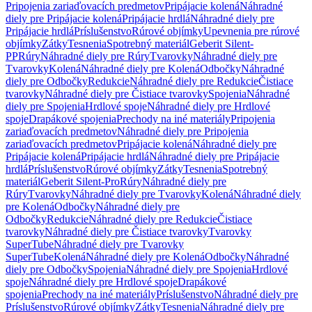
Pripojenia zariaďovacích predmetov
Pripájacie kolená
Náhradné
diely pre Pripájacie kolená
Pripájacie hrdlá
Náhradné diely pre
Pripájacie hrdlá
Príslušenstvo
Rúrové objímky
Upevnenia pre rúrové
objímky
Zátky
Tesnenia
Spotrebný materiál
Geberit Silent-
PP
Rúry
Náhradné diely pre Rúry
Tvarovky
Náhradné diely pre
Tvarovky
Kolená
Náhradné diely pre Kolená
Odbočky
Náhradné
diely pre Odbočky
Redukcie
Náhradné diely pre Redukcie
Čistiace
tvarovky
Náhradné diely pre Čistiace tvarovky
Spojenia
Náhradné
diely pre Spojenia
Hrdlové spoje
Náhradné diely pre Hrdlové
spoje
Drapákové spojenia
Prechody na iné materiály
Pripojenia
zariaďovacích predmetov
Náhradné diely pre Pripojenia
zariaďovacích predmetov
Pripájacie kolená
Náhradné diely pre
Pripájacie kolená
Pripájacie hrdlá
Náhradné diely pre Pripájacie
hrdlá
Príslušenstvo
Rúrové objímky
Zátky
Tesnenia
Spotrebný
materiál
Geberit Silent-Pro
Rúry
Náhradné diely pre
Rúry
Tvarovky
Náhradné diely pre Tvarovky
Kolená
Náhradné diely
pre Kolená
Odbočky
Náhradné diely pre
Odbočky
Redukcie
Náhradné diely pre Redukcie
Čistiace
tvarovky
Náhradné diely pre Čistiace tvarovky
Tvarovky
SuperTube
Náhradné diely pre Tvarovky
SuperTube
Kolená
Náhradné diely pre Kolená
Odbočky
Náhradné
diely pre Odbočky
Spojenia
Náhradné diely pre Spojenia
Hrdlové
spoje
Náhradné diely pre Hrdlové spoje
Drapákové
spojenia
Prechody na iné materiály
Príslušenstvo
Náhradné diely pre
Príslušenstvo
Rúrové objímky
Zátky
Tesnenia
Náhradné diely pre