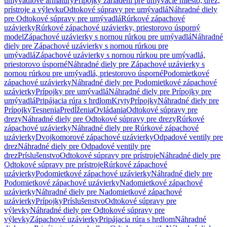
umývadlové armatúry
Prípojky zariadení pre umývacie miesto, drez,
prístroje a výlevku
Odtokové súpravy pre umývadlá
Náhradné diely
pre Odtokové súpravy pre umývadlá
Rúrkové zápachové
uzávierky
Rúrkové zápachové uzávierky, priestorovo úsporný
model
Zápachové uzávierky s nornou rúrkou pre umývadlá
Náhradné
diely pre Zápachové uzávierky s nornou rúrkou pre
umývadlá
Zápachové uzávierky s nornou rúrkou pre umývadlá,
priestorovo úsporné
Náhradné diely pre Zápachové uzávierky s
nornou rúrkou pre umývadlá, priestorovo úsporné
Podomietkové
zápachové uzávierky
Náhradné diely pre Podomietkové zápachové
uzávierky
Prípojky pre umývadlá
Náhradné diely pre Prípojky pre
umývadlá
Pripájacia rúra s hrdlom
Kryty
Prípojky
Náhradné diely pre
Prípojky
Tesnenia
Predĺženia
Ovládania
Odtokové súpravy pre
drezy
Náhradné diely pre Odtokové súpravy pre drezy
Rúrkové
zápachové uzávierky
Náhradné diely pre Rúrkové zápachové
uzávierky
Dvojkomorové zápachové uzávierky
Odpadové ventily pre
drez
Náhradné diely pre Odpadové ventily pre
drez
Príslušenstvo
Odtokové súpravy pre prístroje
Náhradné diely pre
Odtokové súpravy pre prístroje
Rúrkové zápachové
uzávierky
Podomietkové zápachové uzávierky
Náhradné diely pre
Podomietkové zápachové uzávierky
Nadomietkové zápachové
uzávierky
Náhradné diely pre Nadomietkové zápachové
uzávierky
Prípojky
Príslušenstvo
Odtokové súpravy pre
výlevky
Náhradné diely pre Odtokové súpravy pre
výlevky
Zápachové uzávierky
Pripájacia rúra s hrdlom
Náhradné