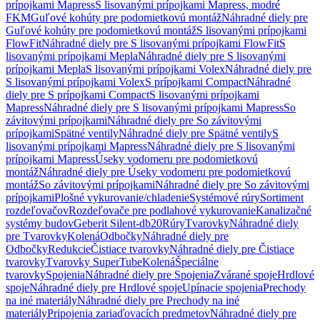
prípojkami Mapress
S lisovanými prípojkami Mapress, modré
FKM
Guľové kohúty pre podomietkovú montáž
Náhradné diely pre
Guľové kohúty pre podomietkovú montáž
S lisovanými prípojkami
FlowFit
Náhradné diely pre S lisovanými prípojkami FlowFit
S
lisovanými prípojkami Mepla
Náhradné diely pre S lisovanými
prípojkami Mepla
S lisovanými prípojkami Volex
Náhradné diely pre
S lisovanými prípojkami Volex
S prípojkami Compact
Náhradné
diely pre S prípojkami Compact
S lisovanými prípojkami
Mapress
Náhradné diely pre S lisovanými prípojkami Mapress
So
závitovými prípojkami
Náhradné diely pre So závitovými
prípojkami
Spätné ventily
Náhradné diely pre Spätné ventily
S
lisovanými prípojkami Mapress
Náhradné diely pre S lisovanými
prípojkami Mapress
Úseky vodomeru pre podomietkovú
montáž
Náhradné diely pre Úseky vodomeru pre podomietkovú
montáž
So závitovými prípojkami
Náhradné diely pre So závitovými
prípojkami
Plošné vykurovanie/chladenie
Systémové rúry
Sortiment
rozdeľovačov
Rozdeľovače pre podlahové vykurovanie
Kanalizačné
systémy budov
Geberit Silent-db20
Rúry
Tvarovky
Náhradné diely
pre Tvarovky
Kolená
Odbočky
Náhradné diely pre
Odbočky
Redukcie
Čistiace tvarovky
Náhradné diely pre Čistiace
tvarovky
Tvarovky SuperTube
Kolená
Špeciálne
tvarovky
Spojenia
Náhradné diely pre Spojenia
Zvárané spoje
Hrdlové
spoje
Náhradné diely pre Hrdlové spoje
Upínacie spojenia
Prechody
na iné materiály
Náhradné diely pre Prechody na iné
materiály
Pripojenia zariaďovacích predmetov
Náhradné diely pre