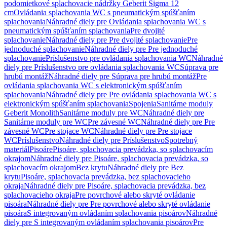
podomietkové splachovacie nádržky Geberit Sigma 12
cm
Ovládania splachovania WC s pneumatickým spúšťaním
splachovania
Náhradné diely pre Ovládania splachovania WC s
pneumatickým spúšťaním splachovania
Pre dvojité
splachovanie
Náhradné diely pre Pre dvojité splachovanie
Pre
jednoduché splachovanie
Náhradné diely pre Pre jednoduché
splachovanie
Príslušenstvo pre ovládania splachovania WC
Náhradné
diely pre Príslušenstvo pre ovládania splachovania WC
Súprava pre
hrubú montáž
Náhradné diely pre Súprava pre hrubú montáž
Pre
ovládania splachovania WC s elektronickým spúšťaním
splachovania
Náhradné diely pre Pre ovládania splachovania WC s
elektronickým spúšťaním splachovania
Spojenia
Sanitárne moduly
Geberit Monolith
Sanitárne moduly pre WC
Náhradné diely pre
Sanitárne moduly pre WC
Pre závesné WC
Náhradné diely pre Pre
závesné WC
Pre stojace WC
Náhradné diely pre Pre stojace
WC
Príslušenstvo
Náhradné diely pre Príslušenstvo
Spotrebný
materiál
Pisoáre
Pisoáre, splachovacia prevádzka, so splachovacím
okrajom
Náhradné diely pre Pisoáre, splachovacia prevádzka, so
splachovacím okrajom
Bez krytu
Náhradné diely pre Bez
krytu
Pisoáre, splachovacia prevádzka, bez splachovacieho
okraja
Náhradné diely pre Pisoáre, splachovacia prevádzka, bez
splachovacieho okraja
Pre povrchové alebo skryté ovládanie
pisoára
Náhradné diely pre Pre povrchové alebo skryté ovládanie
pisoára
S integrovaným ovládaním splachovania pisoárov
Náhradné
diely pre S integrovaným ovládaním splachovania pisoárov
Pre