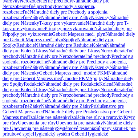
tvarovky
Nerozoberateľné prechody
Náhradné diely pre
Nerozoberateľné prechody
Prechody a spojenia,
rozoberateľné
Náhradné diely pre Prechody a spojenia,
rozoberateľné
Zátky
Náhradné diely pre Zátky
Nástenky
Náhradné
diely pre Nástenky
T-kusy pre vykurovanie
Náhradné diely pre T-
kusy pre vykurovanie
Prípojky pre vykurovanie
Náhradné diely pre
Prípojky pre vykurovanie
Geberit Mapress meď, plyn
Náhradné diely
pre Geberit Mapress meď, plyn
Spojky
Náhradné diely pre
Spojky
Redukcie
Náhradné diely pre Redukcie
Kolená
Náhradné
diely pre Kolená
T-kusy
Náhradné diely pre T-kusy
Nerozoberateľné
prechody
Náhradné diely pre Nerozoberateľné prechody
Prechody a
spojenia, rozoberateľné
Náhradné diely pre Prechody a spojenia,
rozoberateľné
Zátky
Náhradné diely pre Zátky
Nástenky
Náhradné
diely pre Nástenky
Geberit Mapress meď, modré FKM
Náhradné
diely pre Geberit Mapress meď, modré FKM
Spojky
Náhradné diely
pre Spojky
Redukcie
Náhradné diely pre Redukcie
Kolená
Náhradné
diely pre Kolená
T-kusy
Náhradné diely pre T-kusy
Nerozoberateľné
prechody
Náhradné diely pre Nerozoberateľné prechody
Prechody a
spojenia, rozoberateľné
Náhradné diely pre Prechody a spojenia,
rozoberateľné
Zátky
Náhradné diely pre Zátky
Príslušenstvo pre
Geberit Mapress meď
Náhradné diely pre Príslušenstvo pre Geberit
Mapress meď
Izolácie pre nástenky
Izolácia pre rúry a tvarovky
Kryty
pre rúry
Upevnenia pre rúry
Upevnenia pre nástenky
Náhradné diely
pre Upevnenia pre nástenky
Systémové tesnenia
Súpravy skrutiek pre
prírubové spoje
Hygienický systém Geberit
Hygienické