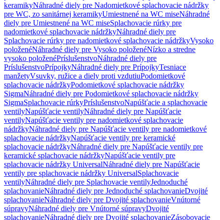
keramiky
Náhradné diely pre Nadomietkové splachovacie nádržky
pre WC, zo sanitárnej keramiky
Umiestnené na WC mise
Náhradné
diely pre Umiestnené na WC mise
Splachovacie rúrky pre
nadomietkové splachovacie nádržky
Náhradné diely pre
Splachovacie rúrky pre nadomietkové splachovacie nádržky
Vysoko
položené
Náhradné diely pre Vysoko položené
Nízko a stredne
vysoko položené
Príslušenstvo
Náhradné diely pre
Príslušenstvo
Prípojky
Náhradné diely pre Prípojky
Tesniace
manžety
Vsuvky, ružice a diely proti vzdutiu
Podomietkové
splachovacie nádržky
Podomietkové splachovacie nádržky
Sigma
Náhradné diely pre Podomietkové splachovacie nádržky
Sigma
Splachovacie rúrky
Príslušenstvo
Napúšťacie a splachovacie
ventily
Napúšťacie ventily
Náhradné diely pre Napúšťacie
ventily
Napúšťacie ventily pre nadomietkové splachovacie
nádržky
Náhradné diely pre Napúšťacie ventily pre nadomietkové
splachovacie nádržky
Napúšťacie ventily pre keramické
splachovacie nádržky
Náhradné diely pre Napúšťacie ventily pre
keramické splachovacie nádržky
Napúšťacie ventily pre
splachovacie nádržky Universal
Náhradné diely pre Napúšťacie
ventily pre splachovacie nádržky Universal
Splachovacie
ventily
Náhradné diely pre Splachovacie ventily
Jednoduché
splachovanie
Náhradné diely pre Jednoduché splachovanie
Dvojité
splachovanie
Náhradné diely pre Dvojité splachovanie
Vnútorné
súpravy
Náhradné diely pre Vnútorné súpravy
Dvojité
splachovanie
Náhradné diely pre Dvojité splachovanie
Zásobovacie