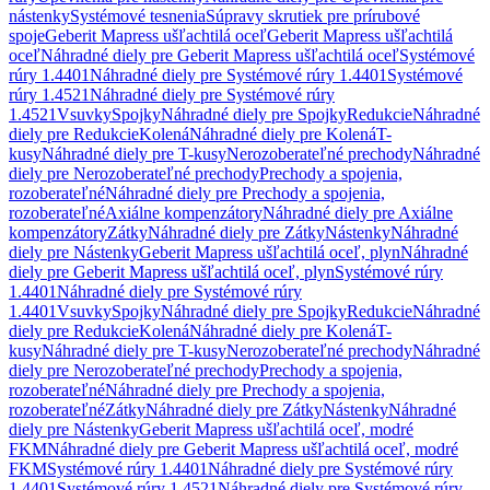
nástenky
Systémové tesnenia
Súpravy skrutiek pre prírubové
spoje
Geberit Mapress ušľachtilá oceľ
Geberit Mapress ušľachtilá
oceľ
Náhradné diely pre Geberit Mapress ušľachtilá oceľ
Systémové
rúry 1.4401
Náhradné diely pre Systémové rúry 1.4401
Systémové
rúry 1.4521
Náhradné diely pre Systémové rúry
1.4521
Vsuvky
Spojky
Náhradné diely pre Spojky
Redukcie
Náhradné
diely pre Redukcie
Kolená
Náhradné diely pre Kolená
T-
kusy
Náhradné diely pre T-kusy
Nerozoberateľné prechody
Náhradné
diely pre Nerozoberateľné prechody
Prechody a spojenia,
rozoberateľné
Náhradné diely pre Prechody a spojenia,
rozoberateľné
Axiálne kompenzátory
Náhradné diely pre Axiálne
kompenzátory
Zátky
Náhradné diely pre Zátky
Nástenky
Náhradné
diely pre Nástenky
Geberit Mapress ušľachtilá oceľ, plyn
Náhradné
diely pre Geberit Mapress ušľachtilá oceľ, plyn
Systémové rúry
1.4401
Náhradné diely pre Systémové rúry
1.4401
Vsuvky
Spojky
Náhradné diely pre Spojky
Redukcie
Náhradné
diely pre Redukcie
Kolená
Náhradné diely pre Kolená
T-
kusy
Náhradné diely pre T-kusy
Nerozoberateľné prechody
Náhradné
diely pre Nerozoberateľné prechody
Prechody a spojenia,
rozoberateľné
Náhradné diely pre Prechody a spojenia,
rozoberateľné
Zátky
Náhradné diely pre Zátky
Nástenky
Náhradné
diely pre Nástenky
Geberit Mapress ušľachtilá oceľ, modré
FKM
Náhradné diely pre Geberit Mapress ušľachtilá oceľ, modré
FKM
Systémové rúry 1.4401
Náhradné diely pre Systémové rúry
1.4401
Systémové rúry 1.4521
Náhradné diely pre Systémové rúry