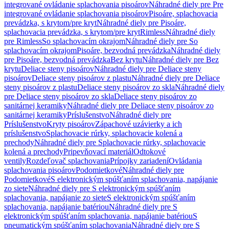
integrované ovládanie splachovania pisoárov
Náhradné diely pre Pre
integrované ovládanie splachovania pisoárov
Pisoáre, splachovacia
prevádzka, s krytom/pre kryt
Náhradné diely pre Pisoáre,
splachovacia prevádzka, s krytom/pre kryt
Rimless
Náhradné diely
pre Rimless
So splachovacím okrajom
Náhradné diely pre So
splachovacím okrajom
Pisoáre, bezvodná prevádzka
Náhradné diely
pre Pisoáre, bezvodná prevádzka
Bez krytu
Náhradné diely pre Bez
krytu
Deliace steny pisoárov
Náhradné diely pre Deliace steny
pisoárov
Deliace steny pisoárov z plastu
Náhradné diely pre Deliace
steny pisoárov z plastu
Deliace steny pisoárov zo skla
Náhradné diely
pre Deliace steny pisoárov zo skla
Deliace steny pisoárov zo
sanitárnej keramiky
Náhradné diely pre Deliace steny pisoárov zo
sanitárnej keramiky
Príslušenstvo
Náhradné diely pre
Príslušenstvo
Kryty pisoárov
Zápachové uzávierky a ich
príslušenstvo
Splachovacie rúrky, splachovacie kolená a
prechody
Náhradné diely pre Splachovacie rúrky, splachovacie
kolená a prechody
Pripevňovací materiál
Odtokové
ventily
Rozdeľovač splachovania
Prípojky zariadení
Ovládania
splachovania pisoárov
Podomietkové
Náhradné diely pre
Podomietkové
S elektronickým spúšťaním splachovania, napájanie
zo siete
Náhradné diely pre S elektronickým spúšťaním
splachovania, napájanie zo siete
S elektronickým spúšťaním
splachovania, napájanie batériou
Náhradné diely pre S
elektronickým spúšťaním splachovania, napájanie batériou
S
pneumatickým spúšťaním splachovania
Náhradné diely pre S