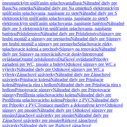
pneumatickým spúšťaním splachovania
Basic
Náhradné diely pre
Basic
Na omietku
Náhradné diely pre Na omietku
S elektronickým
spúšťaním splachovania, napájanie zo siete
Náhradné diely pre S
elektronickým spúšťaním splachovania, napájanie zo siete
S
elektronickým spúšťaním splachovania, napájanie batériou
Náhradné
diely pre S elektronickým spúšťaním splachovania, napájanie
batériou
Príslušenstvo
Náhradné diely pre Príslušenstvo
Súpravy pre
hrubú montáž a súpravy pre prestavbu
Náhradné diely pre Súpravy
pre hrubú montáž a súpravy pre prestavbu
Splachovacie rúrky,
splachovacie kolená a prechody
Súpravy na renováciu
Náhradné
diely pre Súpravy na renováciu
Krycie dosky
Integrované
ovládania
Ostatné príslušenstvo
Diaľkové ovládanie
Prípojky
zariadení pre WC, pisoáre a bidety
Odtokové súpravy pre WC a
výlevky
Náhradné diely pre Odtokové súpravy pre WC a
výlevky
Zápachové uzávierky
Náhradné diely pre Zápachové
uzávierky
Pripájacie kolená
Náhradné diely pre Pripájacie
kolená
Pripájacia rúra s hrdlom
Náhradné diely pre Pripájacia rúra s
hrdlom
Pripojovacie súpravy
Náhradné diely pre Pripojovacie
súpravy
Predĺženia splachovacieho kolena
Náhradné diely pre
Predĺženia splachovacieho kolena
Prípojky z PVC
Náhradné diely
pre Prípojky z PVC
Tesniace manžety a dekoratívne kryty
Odtokové
súpravy pre pisoáre
Náhradné diely pre Odtokové súpravy pre
pisoáre
Zápachové uzávierky pre pisoáre
Náhradné diely pre
Zápachové uzávierky pre pisoáre
Rúrkové zápachové
uzávierky
Náhradné diely pre Rúrkové zápachové