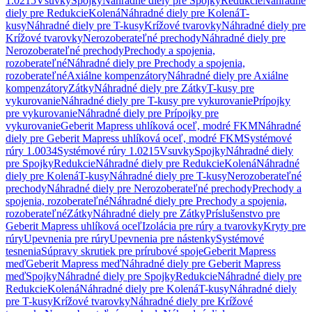
1.0215
Vsuvky
Spojky
Náhradné diely pre Spojky
Redukcie
Náhradné
diely pre Redukcie
Kolená
Náhradné diely pre Kolená
T-
kusy
Náhradné diely pre T-kusy
Krížové tvarovky
Náhradné diely pre
Krížové tvarovky
Nerozoberateľné prechody
Náhradné diely pre
Nerozoberateľné prechody
Prechody a spojenia,
rozoberateľné
Náhradné diely pre Prechody a spojenia,
rozoberateľné
Axiálne kompenzátory
Náhradné diely pre Axiálne
kompenzátory
Zátky
Náhradné diely pre Zátky
T-kusy pre
vykurovanie
Náhradné diely pre T-kusy pre vykurovanie
Prípojky
pre vykurovanie
Náhradné diely pre Prípojky pre
vykurovanie
Geberit Mapress uhlíková oceľ, modré FKM
Náhradné
diely pre Geberit Mapress uhlíková oceľ, modré FKM
Systémové
rúry 1.0034
Systémové rúry 1.0215
Vsuvky
Spojky
Náhradné diely
pre Spojky
Redukcie
Náhradné diely pre Redukcie
Kolená
Náhradné
diely pre Kolená
T-kusy
Náhradné diely pre T-kusy
Nerozoberateľné
prechody
Náhradné diely pre Nerozoberateľné prechody
Prechody a
spojenia, rozoberateľné
Náhradné diely pre Prechody a spojenia,
rozoberateľné
Zátky
Náhradné diely pre Zátky
Príslušenstvo pre
Geberit Mapress uhlíková oceľ
Izolácia pre rúry a tvarovky
Kryty pre
rúry
Upevnenia pre rúry
Upevnenia pre nástenky
Systémové
tesnenia
Súpravy skrutiek pre prírubové spoje
Geberit Mapress
meď
Geberit Mapress meď
Náhradné diely pre Geberit Mapress
meď
Spojky
Náhradné diely pre Spojky
Redukcie
Náhradné diely pre
Redukcie
Kolená
Náhradné diely pre Kolená
T-kusy
Náhradné diely
pre T-kusy
Krížové tvarovky
Náhradné diely pre Krížové