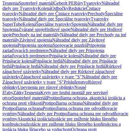
Tesnenia
Spotrebný materiál
Geberit PE
Rúry
Tvarovky
Náhradné
diely pre Tvarovky
Kolená
Odbočky
Redukcie
Čistiace
tvarovky
Náhradné diely pre Čistiace tvarovky
Prechody
Špeciálne
tvarovky
Náhradné diely pre Špeciálne tvarovky
Tvarovky
SuperTube
Kolená
Špeciálne tvarovky
Spojenia
Náhradné diely pre
Spojenia
Zvárané spoje
Hrdlové spoje
Náhradné diely pre Hrdlové
spoje
Prechody na iné materiály
Náhradné diely pre Prechody na iné
materiály
Závitové spojenia
Náhradné diely pre Závitové
spojenia
Pripojenia spojenia
Spojovacie puzdrá
Pripojenia
zariaďovacích predmetov
Náhradné diely pre Pripojenia
zariaďovacích predmetov
Pripájacie kolená
Náhradné diely pre
Pripájacie kolená
Pripájacie hrdlá
Náhradné diely pre Pripájacie
hrdlá
Pripájacie hrdlá
Náhradné diely pre Pripájacie hrdlá
Rúrkové
zápachové uzávierky
Náhradné diely pre Rúrkové zápachové
uzávierky
Zápachové uzávierky v tvare "S"
Náhradné diely pre
Zápachové uzávierky v tvare "S"
Príslušenstvo
Rúrové
objímky
Upevnenia pre rúrové objímky
Nosné
žľaby
Zátky
Tesnenia
Kryty pre hrubú montáž pre servisný
otvor
Spotrebný materiál
Protipožiarna ochrana, akustická izolácia a
ochrana proti vlhkosti
Protipožiarna ochrana
Náhradné diely pre
Protipožiarna ochrana
Protipožiarna ochrana pre odvodňovacie
systémy
Náhradné diely pre Protipožiarna ochrana pre odvodňovacie
systémy
Akustická izolácia
Izolácie pre zníženie hluku šíreného
konštrukciou
Izolácie pre zníženie hluku šíreného konštrukciou a
izolácia hluku šíriaceho sa vzduchom
Ochrana proti