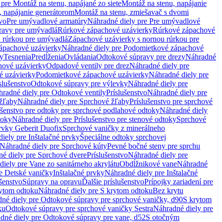
pre Montáž na stenu, napájané zo siete
Montáž na stenu, napájanie
, napájanie generátorom
Montáž na stenu, zmiešavač s dvomi
vo
Pre umývadlové armatúry
Náhradné diely pre Pre umývadlové
ravy pre umývadlá
Rúrkové zápachové uzávierky
Rúrkové zápachové
u rúrkou pre umývadlá
Zápachové uzávierky s nornou rúrkou pre
ápachové uzávierky
Náhradné diely pre Podomietkové zápachové
ky
Tesnenia
Predĺženia
Ovládania
Odtokové súpravy pre drezy
Náhradné
ové uzávierky
Odpadové ventily pre drez
Náhradné diely pre
é uzávierky
Podomietkové zápachové uzávierky
Náhradné diely pre
slušenstvo
Odtokové súpravy pre výlevky
Náhradné diely pre
radné diely pre Odtokové ventily
Príslušenstvo
Náhradné diely pre
žľaby
Náhradné diely pre Sprchové žľaby
Príslušenstvo pre sprchové
ušenstvo pre odtoky pre sprchové podlahové odtoky
Náhradné diely
toky
Náhradné diely pre Príslušenstvo pre stenové odtoky
Sprchové
prvky Geberit Duofix
Sprchové vaničky z minerálneho
iely pre Inštalačné prvky
Špeciálne odtoky sprchovej
Náhradné diely pre Sprchové kúty
Pevné bočné steny pre sprchu
é diely pre Sprchové dvere
Príslušenstvo
Náhradné diely pre
iely pre Vane zo sanitárneho akrylátu
Obdĺžnikové vane
Náhradné
e Detské vaničky
Inštalačné prvky
Náhradné diely pre Inštalačné
ušenstvo
Súpravy na opravu
Ďalšie príslušenstvo
Prípojky zariadení pre
ytom odtoku
Náhradné diely pre S krytom odtoku
Bez krytu
né diely pre Odtokové súpravy pre sprchové vaničky, d90
S krytom
ku
Odtokové súpravy pre sprchové vaničky Sestra
Náhradné diely pre
dné diely pre Odtokové súpravy pre vane, d52
S otočným