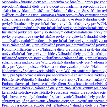
ovládaním
Náhradné diely pre S otočným ovládaním
Súpravy pre kone
prívodom
Náhradné diely pre S otočným ovládaním a prívodom
Súpra
stláčacím ovládaním PushControl
Náhradné diely pre So stláčacím o
stláčacie ovládanie PushControl
So zátkou odtokového ventilu
Náhradn
splachovacie systémy
Geberit Duofix
Systémové steny
Náhradné diely 
prvky
Náhradné diely pre Inštalačné prvky
Inštalačné prvky pre WC
Ná
pre bidety
Náhradné diely pre Inštalačné prvky pre bidety
Inštalačné p
Inštalačné prvky pre sprchy so stenovým odtokom
Inštalačné prvky pr
prvky pre sprchové steny
Inštalačné prvky pre výlevky
Náhradné diely
a umývačky riadu
Náhradné diely pre Inštalačné prvky pre práčky a 
drezy
Náhradné diely pre Inštalačné prvky pre drezy
Inštalačné prvky 
Kombifix
Inštalačné prvky
Náhradné diely pre Inštalačné prvky
Inštal
umývadlá
Inštalačné prvky pre bidety
Náhradné diely pre Inštalačné pr
Inštalačné prvky pre sprchy
Príslušenstvo
Náhradné diely pre Príslušen
splachovacie nádržky pre WC, z plastu
Náhradné diely pre Nadomietk
diely pre Vysoko položené
Nízko a stredne vysoko položené
Náhradné 
Nadomietkové splachovacie nádržky pre WC, zo sanitárnej keramiky
diely pre Splachovacie rúrky pre nadomietkové splachovacie nádržky
Príslušenstvo
Prípojky
Náhradné diely pre Prípojky
Tesniace manžety
V
Podomietkové splachovacie nádržky Sigma
Splachovacie rúrky
Príslu
splachovacie nádržky
Náhradné diely pre Napúšťacie ventily pre nad
keramické splachovacie nádržky
Napúšťacie ventily pre splachovacie
Splachovacie ventily
Jednoduché splachovanie
Náhradné diely pre Je
súpravy
Dvojité splachovanie
Náhradné diely pre Dvojité splachovani
Prechody a spojenia, rozoberateľné
Nástenky
Náhradné diely pre Nás