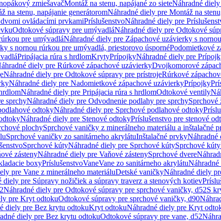
dnopákový zmiešavač
Montáž na stenu, napájané zo siete
Náhradné diely 
ž na stenu, napájanie generátorom
Náhradné diely pre Montáž na stenu
s dvomi ovládacími prvkami
Príslušenstvo
Náhradné diely pre Príslušenst
evku
Odtokové súpravy pre umývadlá
Náhradné diely pre Odtokové súp
rúrkou pre umývadlá
Náhradné diely pre Zápachové uzávierky s norno
ky s nornou rúrkou pre umývadlá, priestorovo úsporné
Podomietkové z
ývadlá
Pripájacia rúra s hrdlom
Kryty
Prípojky
Náhradné diely pre Prípoj
áhradné diely pre Rúrkové zápachové uzávierky
Dvojkomorové zápach
je
Náhradné diely pre Odtokové súpravy pre prístroje
Rúrkové zápachov
rky
Náhradné diely pre Nadomietkové zápachové uzávierky
Prípojky
Prí
 hrdlom
Náhradné diely pre Pripájacia rúra s hrdlom
Odtokové ventily
Náh
e sprchy
Náhradné diely pre Odvodnenie podlahy pre sprchy
Sprchové 
podlahové odtoky
Náhradné diely pre Sprchové podlahové odtoky
Prísl
odtoky
Náhradné diely pre Stenové odtoky
Príslušenstvo pre stenové od
rchové plochy
Sprchové vaničky z minerálneho materiálu a inštalačné 
lu
Sprchové vaničky zo sanitárneho akrylátu
Inštalačné prvky
Náhradné d
ušenstvo
Sprchové kúty
Náhradné diely pre Sprchové kúty
Sprchové kúty
ové zásteny
Náhradné diely pre Vaňové zásteny
Sprchové dvere
Náhradn
ladacie boxy
Príslušenstvo
Vane
Vane zo sanitárneho akrylátu
Náhradné d
ely pre Vane z minerálneho materiálu
Detské vaničky
Náhradné diely pr
diely pre Súpravy nožičiek a súpravy traverz a stenových kotiev
Prísl
52
Náhradné diely pre Odtokové súpravy pre sprchové vaničky, d52
S kr
ly pre Kryt odtoku
Odtokové súpravy pre sprchové vaničky, d90
Náhrad
 diely pre Bez krytu odtoku
Kryt odtoku
Náhradné diely pre Kryt odto
adné diely pre Bez krytu odtoku
Odtokové súpravy pre vane, d52
Náhra