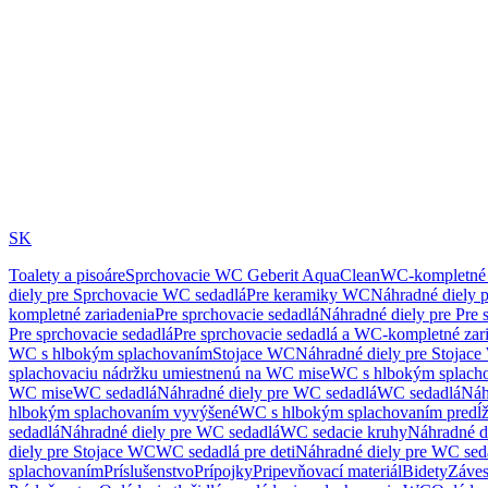
SK
Toalety a pisoáre
Sprchovacie WC Geberit AquaClean
WC-kompletné 
diely pre Sprchovacie WC sedadlá
Pre keramiky WC
Náhradné diely 
kompletné zariadenia
Pre sprchovacie sedadlá
Náhradné diely pre Pre 
Pre sprchovacie sedadlá
Pre sprchovacie sedadlá a WC-kompletné zar
WC s hlbokým splachovaním
Stojace WC
Náhradné diely pre Stojac
splachovaciu nádržku umiestnenú na WC mise
WC s hlbokým splach
WC mise
WC sedadlá
Náhradné diely pre WC sedadlá
WC sedadlá
Náh
hlbokým splachovaním vyvýšené
WC s hlbokým splachovaním predĺ
sedadlá
Náhradné diely pre WC sedadlá
WC sedacie kruhy
Náhradné d
diely pre Stojace WC
WC sedadlá pre deti
Náhradné diely pre WC seda
splachovaním
Príslušenstvo
Prípojky
Pripevňovací materiál
Bidety
Záves