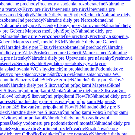
oberateľné prechody
Prechody a spojenia, rozoberateľné
Náhradné
y a tvarovky
Kryty pre rúry
Upevnenia pre rúry
Upevnenia pre
press meď
Spojky
Náhradné diely pre Spojky
Redukcie
Náhradné diely
ozoberateľné prechody
Náhradné diely pre Nerozoberateľné
y
Náhradné diely pre Nástenky
T-kusy pre vykurovanie
Náhradné diely
y pre Geberit Mapress meď, plyn
Spojky
Náhradné diely pre
y
Náhradné diely pre Nerozoberateľné prechody
Prechody a spojenia,
eberit Mapress meď, modré FKM
Náhradné diely pre Geberit
y
Náhradné diely pre T-kusy
Nerozoberateľné prechody
Náhradné
é diely pre Zátky
Príslušenstvo pre Geberit Mapress meď
Náhradné
a pre nástenky
Náhradné diely pre Upevnenia pre nástenky
Systémové
lušenstvo
Senzory
Káble
Regulátor prietoku
Kryty a krycie
nia splachovania WC s hygienickým prepláchnutím
Podomietkové
ušenstvo pre splachovacie nádržky a ovládania splachovania WC
áchnutím
Senzory
Káble
Sieťové zdroje
Náhradné diely pre Sieťové
ress
Náhradné diely pre S lisovanými prípojkami Mapress
Šikmé
it
S lisovanými prípojkami Mepla
Náhradné diely pre S lisovanými
 Guľové kohúty
S lisovanými prípojkami FlowFit
Náhradné diely pre S
apress
Náhradné diely pre S lisovanými prípojkami Mapress
S
ú montáž
S lisovanými prípojkami FlowFit
Náhradné diely pre S
olex
Náhradné diely pre S lisovanými prípojkami Volex
S prípojkami
 závitovými prípojkami
Náhradné diely pre So závitovými
press
Úseky vodomeru pre podomietkovú montáž
Náhradné diely pre
denie
Systémové rúry
Sortiment rozdeľovačov
Rozdeľovače pre
é diely pre Odbočky
Redukcie
Čistiace tvarovky
Náhradné diely pre