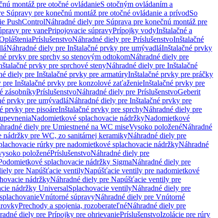
čnú montáž pre otočné ovládanie
S otočným ovládaním a
re Súpravy pre konečnú montáž pre otočné ovládanie a prívod
So
ie PushControl
Náhradné diely pre Súprava pre konečnú montáž pre
úpravy pre vane
Pripojovacie súpravy
Prípojky vody
Inštalačné a
Opláštenia
Príslušenstvo
Náhradné diely pre Príslušenstvo
Inštalačné
lá
Náhradné diely pre Inštalačné prvky pre umývadlá
Inštalačné prvky
čné prvky pre sprchy so stenovým odtokom
Náhradné diely pre
nštalačné prvky pre sprchové steny
Náhradné diely pre Inštalačné
é diely pre Inštalačné prvky pre armatúry
Inštalačné prvky pre práčky
 pre Inštalačné prvky pre konzolové zaťaženie
Inštalačné prvky pre
né zásobníky
Príslušenstvo
Náhradné diely pre Príslušenstvo
Geberit
čné prvky pre umývadlá
Náhradné diely pre Inštalačné prvky pre
é prvky pre pisoáre
Inštalačné prvky pre sprchy
Náhradné diely pre
 upevnenia
Nadomietkové splachovacie nádržky
Nadomietkové
hradné diely pre Umiestnené na WC mise
Vysoko položené
Náhradné
 nádržky pre WC, zo sanitárnej keramiky
Náhradné diely pre
plachovacie rúrky pre nadomietkové splachovacie nádržky
Náhradné
 vysoko položené
Príslušenstvo
Náhradné diely pre
Podomietkové splachovacie nádržky Sigma
Náhradné diely pre
iely pre Napúšťacie ventily
Napúšťacie ventily pre nadomietkové
chovacie nádržky
Náhradné diely pre Napúšťacie ventily pre
acie nádržky Universal
Splachovacie ventily
Náhradné diely pre
 splachovanie
Vnútorné súpravy
Náhradné diely pre Vnútorné
arovky
Prechody a spojenia, rozoberateľné
Náhradné diely pre
adné diely pre Prípojky pre ohrievanie
Príslušenstvo
Izolácie pre rúry