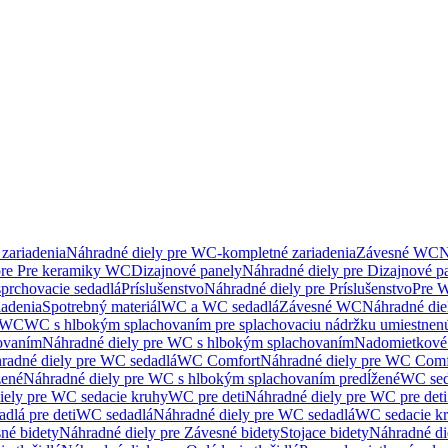
zariadenia
Náhradné diely pre WC-kompletné zariadenia
Závesné WC
N
pre Pre keramiky WC
Dizajnové panely
Náhradné diely pre Dizajnové p
sprchovacie sedadlá
Príslušenstvo
Náhradné diely pre Príslušenstvo
Pre W
iadenia
Spotrebný materiál
WC a WC sedadlá
Závesné WC
Náhradné di
e WC
WC s hlbokým splachovaním pre splachovaciu nádržku umiestne
ovaním
Náhradné diely pre WC s hlbokým splachovaním
Nadomietkové 
radné diely pre WC sedadlá
WC Comfort
Náhradné diely pre WC Comf
žené
Náhradné diely pre WC s hlbokým splachovaním predĺžené
WC sed
iely pre WC sedacie kruhy
WC pre deti
Náhradné diely pre WC pre deti
dlá pre deti
WC sedadlá
Náhradné diely pre WC sedadlá
WC sedacie k
né bidety
Náhradné diely pre Závesné bidety
Stojace bidety
Náhradné die