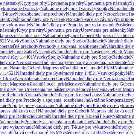
re nástenky
Kryty pre rúry
Upevnenia pre rúry
Upevnenia pre nástenky
Sy
vykurovanie
Tvarovky
Náhradné diely pre Tvarovky
Spojky
Náhradné di
e T-kusy
Nerozoberateľné prechody
Náhradné diely pre Nerozoberateľn
stenky
Náhradné diely pre Nástenky
Rozdeľovače so závitovým pripoj
pre vykurovanie
Náhradné diely pre Prípojky pre vykurovanie
Príslušen
 nástenky
Kryty pre rúry
Upevnenia pre rúry
Upevnenia pre nástenky
Náh
apress ušľachtilá oceľ
Náhradné diely pre Geberit Mapress ušľachtilá 
4521
Vsuvky
Spojky
Náhradné diely pre Spojky
Redukcie
Náhradné diely
oberateľné prechody
Prechody a spojenia, rozoberateľné
Náhradné diely
né diely pre Zátky
Nástenky
Náhradné diely pre Nástenky
Geberit Mapre
émové rúry 1.4401
Vsuvky
Spojky
Náhradné diely pre Spojky
Redukcie
N
iely pre Nerozoberateľné prechody
Prechody a spojenia, rozoberateľné
y pre Nástenky
Geberit Mapress ušľachtilá oceľ, modré FKM
Náhradné 
y 1.4521
Náhradné diely pre Systémové rúry 1.4521
Vsuvky
Spojky
Náhr
e T-kusy
Nerozoberateľné prechody
Náhradné diely pre Nerozoberateľn
berit Mapress ušľachtilá oceľ, príslušenstvo
Náhradné diely pre Geberit
né diely pre Upevnenia pre nástenky
Systémové tesnenia
Geberit Mapr
pre Redukcie
Kolená
Náhradné diely pre Kolená
T-kusy
Náhradné diely 
é diely pre Prechody a spojenia, rozoberateľné
Axiálne kompenzátory
anie
Prípojky pre vykurovanie
Náhradné diely pre Prípojky pre vykurov
press uhlíková oceľ
Náhradné diely pre Geberit Mapress uhlíková oceľ
iely pre Redukcie
Kolená
Náhradné diely pre Kolená
T-kusy
Náhradné d
ľné prechody
Prechody a spojenia, rozoberateľné
Náhradné diely pre Pr
y pre vykurovanie
Náhradné diely pre T-kusy pre vykurovanie
Prípojky
ress uhlíková oceľ, modré FKM
Systémové rúry 1.0034
Systémové rúry