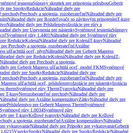
stémové tesnenia
Súpravy skrutiek pre pripojenia prírubou
Geberit
ely pre Spojky
Redukcie
Náhradné diely pre
é prechody
Prechody a spojenia, rozoberateľné
Náhradné diely pre
ením
Náhradné diely pre Rozdeľovače so závitovým pripojením
T-kusy
stvo
Náhradné diely pre Príslušenstvo
Izolácie pre rúry a
radné diely pre Upevnenia pre nástenky
Systémové tesnenia
Súpravy
oceľ
Systémové rúry 1.4401
Náhradné diely pre Systémové rúry
 pre Redukcie
Kolená
Náhradné diely pre Kolená
T-kusy
Náhradné
 pre Prechody a spojenia, rozoberateľné
Axiálne
ss ušľachtilá oceľ, plyn
Náhradné diely pre Geberit Mapress
áhradné diely pre Redukcie
Kolená
Náhradné diely pre Kolená
T-
Náhradné diely pre Prechody a spojenia,
diely pre Geberit Mapress ušľachtilá oceľ, modré FKM
Systémové
adné diely pre Spojky
Redukcie
Náhradné diely pre
é prechody
Prechody a spojenia, rozoberateľné
Náhradné diely pre
 Mapress ušľachtilá oceľ, príslušenstvo
Izolácie pre nástenky
Izolácia
ess therm
Systémové rúry Therm
Tvarovka
Náhradné diely pre
pre T-kusy
Nerozoberateľné prechody
Náhradné diely pre
Náhradné diely pre Axiálne kompenzátory
Zátky
Náhradné diely pre
anie
Príslušenstvo pre Geberit Mapress Therm
Systémové
Systémové rúry 1.0034
Systémové rúry
iely pre T-kusy
Krížové tvarovky
Náhradné diely pre Krížové
echody a spojenia, rozoberateľné
Axiálne kompenzátory
Náhradné
 pre vykurovanie
Náhradné diely pre Prípojky pre vykurovanie
Geberit
 1.0215
Vsuvky
Spojky
Náhradné diely pre Spojky
Redukcie
Náhradné