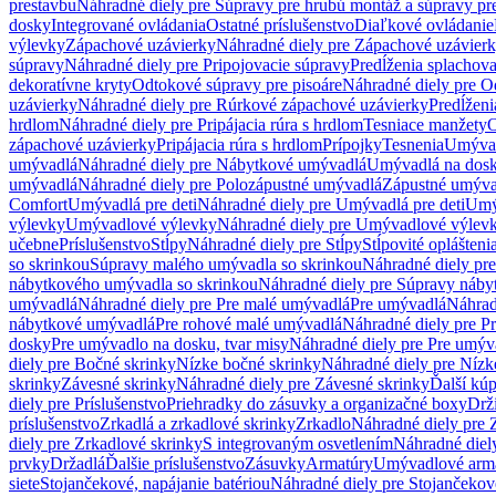
prestavbu
Náhradné diely pre Súpravy pre hrubú montáž a súpravy pr
dosky
Integrované ovládania
Ostatné príslušenstvo
Diaľkové ovládanie
výlevky
Zápachové uzávierky
Náhradné diely pre Zápachové uzávier
súpravy
Náhradné diely pre Pripojovacie súpravy
Predĺženia splachov
dekoratívne kryty
Odtokové súpravy pre pisoáre
Náhradné diely pre O
uzávierky
Náhradné diely pre Rúrkové zápachové uzávierky
Predĺženi
hrdlom
Náhradné diely pre Pripájacia rúra s hrdlom
Tesniace manžety
O
zápachové uzávierky
Pripájacia rúra s hrdlom
Prípojky
Tesnenia
Umývac
umývadlá
Náhradné diely pre Nábytkové umývadlá
Umývadlá na dos
umývadlá
Náhradné diely pre Polozápustné umývadlá
Zápustné umýva
Comfort
Umývadlá pre deti
Náhradné diely pre Umývadlá pre deti
Umý
výlevky
Umývadlové výlevky
Náhradné diely pre Umývadlové výlev
učebne
Príslušenstvo
Stĺpy
Náhradné diely pre Stĺpy
Stĺpovité oplášteni
so skrinkou
Súpravy malého umývadla so skrinkou
Náhradné diely pr
nábytkového umývadla so skrinkou
Náhradné diely pre Súpravy náby
umývadlá
Náhradné diely pre Pre malé umývadlá
Pre umývadlá
Náhrad
nábytkové umývadlá
Pre rohové malé umývadlá
Náhradné diely pre P
dosky
Pre umývadlo na dosku, tvar misy
Náhradné diely pre Pre umýva
diely pre Bočné skrinky
Nízke bočné skrinky
Náhradné diely pre Nízk
skrinky
Závesné skrinky
Náhradné diely pre Závesné skrinky
Ďalší kú
diely pre Príslušenstvo
Priehradky do zásuvky a organizačné boxy
Drži
príslušenstvo
Zrkadlá a zrkadlové skrinky
Zrkadlo
Náhradné diely pre 
diely pre Zrkadlové skrinky
S integrovaným osvetlením
Náhradné diel
prvky
Držadlá
Ďalšie príslušenstvo
Zásuvky
Armatúry
Umývadlové arm
siete
Stojančekové, napájanie batériou
Náhradné diely pre Stojančekové