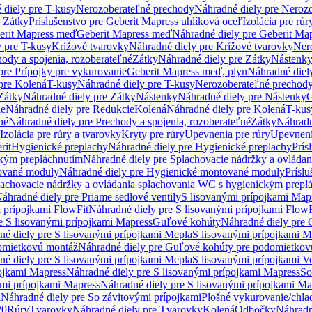
 diely pre T-kusy
Nerozoberateľné prechody
Náhradné diely pre Neroz
e Zátky
Príslušenstvo pre Geberit Mapress uhlíková oceľ
Izolácia pre rúr
erit Mapress meď
Geberit Mapress meď
Náhradné diely pre Geberit Ma
 pre T-kusy
Krížové tvarovky
Náhradné diely pre Krížové tvarovky
Ner
ody a spojenia, rozoberateľné
Zátky
Náhradné diely pre Zátky
Nástenk
pre Prípojky pre vykurovanie
Geberit Mapress meď, plyn
Náhradné diel
pre Kolená
T-kusy
Náhradné diely pre T-kusy
Nerozoberateľné prechod
Zátky
Náhradné diely pre Zátky
Nástenky
Náhradné diely pre Nástenky
G
ie
Náhradné diely pre Redukcie
Kolená
Náhradné diely pre Kolená
T-kus
né
Náhradné diely pre Prechody a spojenia, rozoberateľné
Zátky
Náhradn
Izolácia pre rúry a tvarovky
Kryty pre rúry
Upevnenia pre rúry
Upevneni
rit
Hygienické preplachy
Náhradné diely pre Hygienické preplachy
Prís
ckým prepláchnutím
Náhradné diely pre Splachovacie nádržky a ovláda
ované moduly
Náhradné diely pre Hygienické montované moduly
Prísl
plachovacie nádržky a ovládania splachovania WC s hygienickým prepl
áhradné diely pre Priame sedlové ventily
S lisovanými prípojkami Map
 prípojkami FlowFit
Náhradné diely pre S lisovanými prípojkami FlowF
e S lisovanými prípojkami Mapress
Guľové kohúty
Náhradné diely pre
né diely pre S lisovanými prípojkami Mepla
S lisovanými prípojkami M
omietkovú montáž
Náhradné diely pre Guľové kohúty pre podomietkov
né diely pre S lisovanými prípojkami Mepla
S lisovanými prípojkami V
ojkami Mapress
Náhradné diely pre S lisovanými prípojkami Mapress
So
ými prípojkami Mapress
Náhradné diely pre S lisovanými prípojkami Ma
i
Náhradné diely pre So závitovými prípojkami
Plošné vykurovanie/chla
20
Rúry
Tvarovky
Náhradné diely pre Tvarovky
Kolená
Odbočky
Náhradn