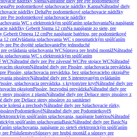
chovacie nádržky Sigma
Náhradné diely pre Pre podomietkové
mega
Pre podomietkové splachovacie nádržky Kappa
Náhradné diely
chovacie nádržky Delta
Pre podomietkové splachovacie nádržky
 pre Pre podomietkové splachovacie nádržky
plachovania WC s elektronickým spúšťaním splachovania
Na napájanie
vacie nádržky Geberit Sigma 12 cm
Na napájanie zo siete, pre
žky Geberit Omega 12 cm
Pre napájanie batériou, pre podomietkové
ma 12 cm
Ovládania splachovania WC s pneumatickým spúšťaním
ly pre Pre dvojité splachovanie
Pre jednoduché
o pre ovládania splachovania WC
Súprava pre hrubú montáž
Náhradné
nia splachovania WC s elektronickým spúšťaním
né WC
Náhradné diely pre Pre závesné WC
Pre stojace WC
Náhradné
hovacím okrajom
Náhradné diely pre Pisoáre, splachovacia prevádzka,
pre Pisoáre, splachovacia prevádzka, bez splachovacieho okraja
Pre
ovania pisoárov
Náhradné diely pre S integrovaným ovládaním
isoáre, splachovacia prevádzka, s krytom/pre kryt
Náhradné diely pre
chovacím okrajom
Pisoáre, bezvodná prevádzka
Náhradné diely pre
e steny pisoárov z plastu
Náhradné diely pre Deliace steny pisoárov z
 diely pre Deliace steny pisoárov zo sanitárnej
acie kolená a prechody
Náhradné diely pre Splachovacie rúrky,
pisoárov
Podomietkové
Náhradné diely pre Podomietkové
S
lektronickým spúšťaním splachovania, napájanie batériou
Náhradné
atickým spúšťaním splachovania
Basic
Náhradné diely pre Basic
Na
ťaním splachovania, napájanie zo siete
S elektronickým spúšťaním
 pre Príslušenstvo
Súpravy pre hrubú montáž a súpravy pre