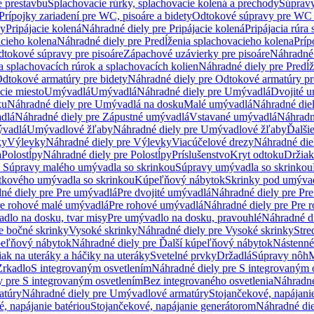
e prestavbu
Splachovacie rúrky, splachovacie kolená a prechody
Súpravy
Prípojky zariadení pre WC, pisoáre a bidety
Odtokové súpravy pre WC 
ky
Pripájacie kolená
Náhradné diely pre Pripájacie kolená
Pripájacia rúra
acieho kolena
Náhradné diely pre Predĺženia splachovacieho kolena
Príp
dtokové súpravy pre pisoáre
Zápachové uzávierky pre pisoáre
Náhradné 
a splachovacích rúrok a splachovacích kolien
Náhradné diely pre Predĺž
dtokové armatúry pre bidety
Náhradné diely pre Odtokové armatúry pr
ie miesto
Umývadlá
Umývadlá
Náhradné diely pre Umývadlá
Dvojité 
ku
Náhradné diely pre Umývadlá na dosku
Malé umývadlá
Náhradné die
dlá
Náhradné diely pre Zápustné umývadlá
Vstavané umývadlá
Náhradn
vadlá
Umývadlové žľaby
Náhradné diely pre Umývadlové žľaby
Ďalši
ky
Výlevky
Náhradné diely pre Výlevky
Viacúčelové drezy
Náhradné die
a
Polostĺpy
Náhradné diely pre Polostĺpy
Príslušenstvo
Kryt odtoku
Držiak
e Súpravy malého umývadla so skrinkou
Súpravy umývadla so skrinkou
tkového umývadla so skrinkou
Kúpeľňový nábytok
Skrinky pod umýva
né diely pre Pre umývadlá
Pre dvojité umývadlá
Náhradné diely pre Pre
re rohové malé umývadlá
Pre rohové umývadlá
Náhradné diely pre Pre 
dlo na dosku, tvar misy
Pre umývadlo na dosku, pravouhlé
Náhradné di
e bočné skrinky
Vysoké skrinky
Náhradné diely pre Vysoké skrinky
Stre
peľňový nábytok
Náhradné diely pre Ďalší kúpeľňový nábytok
Nástenné
ak na uteráky a háčiky na uteráky
Svetelné prvky
Držadlá
Súpravy nôh
M
Zrkadlo
S integrovaným osvetlením
Náhradné diely pre S integrovaným 
y pre S integrovaným osvetlením
Bez integrovaného osvetlenia
Náhradné
atúry
Náhradné diely pre Umývadlové armatúry
Stojančekové, napájanie
, napájanie batériou
Stojančekové, napájanie generátorom
Náhradné die