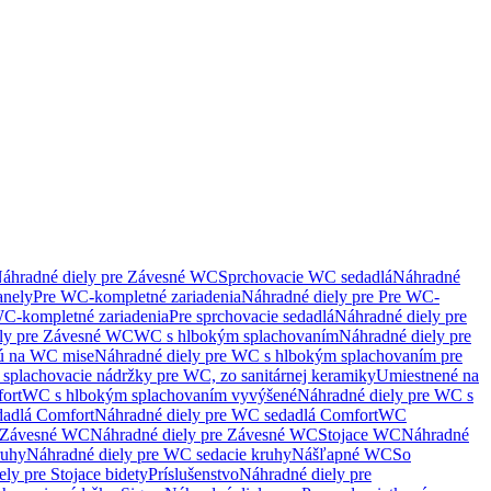
áhradné diely pre Závesné WC
Sprchovacie WC sedadlá
Náhradné
anely
Pre WC-kompletné zariadenia
Náhradné diely pre Pre WC-
C-kompletné zariadenia
Pre sprchovacie sedadlá
Náhradné diely pre
ely pre Závesné WC
WC s hlbokým splachovaním
Náhradné diely pre
nú na WC mise
Náhradné diely pre WC s hlbokým splachovaním pre
splachovacie nádržky pre WC, zo sanitárnej keramiky
Umiestnené na
ort
WC s hlbokým splachovaním vyvýšené
Náhradné diely pre WC s
adlá Comfort
Náhradné diely pre WC sedadlá Comfort
WC
Závesné WC
Náhradné diely pre Závesné WC
Stojace WC
Náhradné
ruhy
Náhradné diely pre WC sedacie kruhy
Nášľapné WC
So
ly pre Stojace bidety
Príslušenstvo
Náhradné diely pre