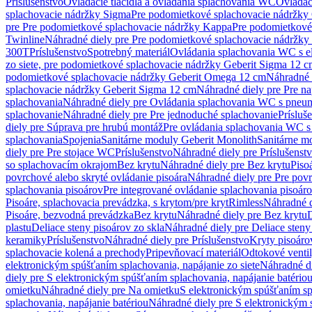
Príslušenstvo
Ovládacie tlačidlá a ovládania splachovania WC
Ovládaci
splachovacie nádržky Sigma
Pre podomietkové splachovacie nádržk
pre Pre podomietkové splachovacie nádržky Kappa
Pre podomietkové
Twinline
Náhradné diely pre Pre podomietkové splachovacie nádržky
300T
Príslušenstvo
Spotrebný materiál
Ovládania splachovania WC s e
zo siete, pre podomietkové splachovacie nádržky Geberit Sigma 12 
podomietkové splachovacie nádržky Geberit Omega 12 cm
Náhradné 
splachovacie nádržky Geberit Sigma 12 cm
Náhradné diely pre Pre n
splachovania
Náhradné diely pre Ovládania splachovania WC s pneu
splachovanie
Náhradné diely pre Pre jednoduché splachovanie
Prísluš
diely pre Súprava pre hrubú montáž
Pre ovládania splachovania WC s
splachovania
Spojenia
Sanitárne moduly Geberit Monolith
Sanitárne m
diely pre Pre stojace WC
Príslušenstvo
Náhradné diely pre Príslušenst
so splachovacím okrajom
Bez krytu
Náhradné diely pre Bez krytu
Piso
povrchové alebo skryté ovládanie pisoára
Náhradné diely pre Pre povr
splachovania pisoárov
Pre integrované ovládanie splachovania pisoár
Pisoáre, splachovacia prevádzka, s krytom/pre kryt
Rimless
Náhradné d
Pisoáre, bezvodná prevádzka
Bez krytu
Náhradné diely pre Bez krytu
D
plastu
Deliace steny pisoárov zo skla
Náhradné diely pre Deliace steny
keramiky
Príslušenstvo
Náhradné diely pre Príslušenstvo
Kryty pisoáro
splachovacie kolená a prechody
Pripevňovací materiál
Odtokové venti
elektronickým spúšťaním splachovania, napájanie zo siete
Náhradné di
diely pre S elektronickým spúšťaním splachovania, napájanie batério
omietku
Náhradné diely pre Na omietku
S elektronickým spúšťaním spl
splachovania, napájanie batériou
Náhradné diely pre S elektronickým 