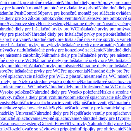
čnú montáž pre otočné ovládanie
Náhradné diely pre Súpravy pre kone
vy pre konečnú montáž pre otočné ovládanie a prívod
Náhradné diely p
vládaním PushControl
Súprava pre konečnú montáž pre stláčacie ovládan
é diely pre So zátkou odtokového ventilu
Príslušenstvo pre odtokové s
pre Systémové steny
Nosné systémy
Náhradné diely pre Nosné systémy
hradné diely pre Inštalačné prvky pre WC
Inštalačné prvky pre umývad
rvky pre pisoáre
Náhradné diely pre Inštalačné prvky pre pisoáre
Inštala
e sprchy a vane
Náhradné diely pre Inštalačné prvky pre sprchy a vane
I
 pre Inštalačné prvky pre výlevky
Inštalačné prvky pre armatúry
Náhradn
umývačky riadu
Inštalačné prvky pre konzolové zaťaženie
Náhradné diely
pre nástenné zásobníky
Náhradné diely pre Inštalačné prvky pre násten
ačné prvky pre WC
Náhradné diely pre Inštalačné prvky pre WC
Inštala
vky pre bidety
Inštalačné prvky pre pisoáre
Náhradné diely pre Inštalačn
stvo
Pre inštalačné prvky pre WC
Pre upevnenia
Náhradné diely pre Pre
ové splachovacie nádržky pre WC, z plastu
Umiestnené na WC mise
Ná
diely pre Nízko a stredne vysoko položené
Nadomietkové splachovacie
Umiestnené na WC mise
Náhradné diely pre Umiestnené na WC mise
S
Vysoko položené
Náhradné diely pre Vysoko položené
Nízko a stredne
suvky, ružice a diely proti vzdutiu
Podomietkové splachovacie nádržky
šenstvo
Napúšťacie a splachovacie ventily
Napúšťacie ventily
Náhradné d
omietkové splachovacie nádržky
Napúšťacie ventily pre keramické spla
 nádržky Universal
Náhradné diely pre Napúšťacie ventily pre splachov
dnoduché splachovanie
Dvojité splachovanie
Náhradné diely pre Dvojité
e
Zásobovacie systémy
Geberit FlowFit
Tvarovky
Náhradné diely pre Tv
tenky
Rozdeľovače so závitovým pripojením
Prípojky pre ohrievanie
Náhr