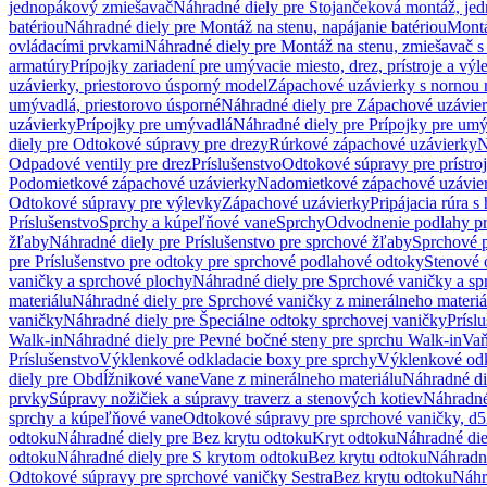
jednopákový zmiešavač
Náhradné diely pre Stojančeková montáž, je
batériou
Náhradné diely pre Montáž na stenu, napájanie batériou
Montá
ovládacími prvkami
Náhradné diely pre Montáž na stenu, zmiešavač 
armatúry
Prípojky zariadení pre umývacie miesto, drez, prístroje a výl
uzávierky, priestorovo úsporný model
Zápachové uzávierky s nornou 
umývadlá, priestorovo úsporné
Náhradné diely pre Zápachové uzávier
uzávierky
Prípojky pre umývadlá
Náhradné diely pre Prípojky pre um
diely pre Odtokové súpravy pre drezy
Rúrkové zápachové uzávierky
N
Odpadové ventily pre drez
Príslušenstvo
Odtokové súpravy pre prístro
Podomietkové zápachové uzávierky
Nadomietkové zápachové uzávie
Odtokové súpravy pre výlevky
Zápachové uzávierky
Pripájacia rúra s
Príslušenstvo
Sprchy a kúpeľňové vane
Sprchy
Odvodnenie podlahy pr
žľaby
Náhradné diely pre Príslušenstvo pre sprchové žľaby
Sprchové 
pre Príslušenstvo pre odtoky pre sprchové podlahové odtoky
Stenové 
vaničky a sprchové plochy
Náhradné diely pre Sprchové vaničky a sp
materiálu
Náhradné diely pre Sprchové vaničky z minerálneho materiá
vaničky
Náhradné diely pre Špeciálne odtoky sprchovej vaničky
Prísl
Walk-in
Náhradné diely pre Pevné bočné steny pre sprchu Walk-in
Vaň
Príslušenstvo
Výklenkové odkladacie boxy pre sprchy
Výklenkové odk
diely pre Obdĺžnikové vane
Vane z minerálneho materiálu
Náhradné di
prvky
Súpravy nožičiek a súpravy traverz a stenových kotiev
Náhradné 
sprchy a kúpeľňové vane
Odtokové súpravy pre sprchové vaničky, d
odtoku
Náhradné diely pre Bez krytu odtoku
Kryt odtoku
Náhradné die
odtoku
Náhradné diely pre S krytom odtoku
Bez krytu odtoku
Náhradné
Odtokové súpravy pre sprchové vaničky Sestra
Bez krytu odtoku
Náhr