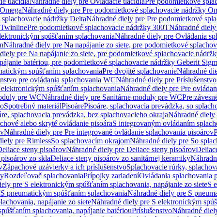
e tlačidlá
Náhradné diely pre Ovládacie tlačidlá
Pre podomietkové spla
y Omega
Náhradné diely pre Pre podomietkové splachovacie nádržky O
 splachovacie nádržky Delta
Náhradné diely pre Pre podomietkové spla
 Twinline
Pre podomietkové splachovacie nádržky 300T
Náhradné diely
lektronickým spúšťaním splachovania
Náhradné diely pre Ovládania s
cm
Náhradné diely pre Na napájanie zo siete, pre podomietkové splacho
diely pre Na napájanie zo siete, pre podomietkové splachovacie nádr
apájanie batériou, pre podomietkové splachovacie nádržky Geberit Sig
matickým spúšťaním splachovania
Pre dvojité splachovanie
Náhradné die
enstvo pre ovládania splachovania WC
Náhradné diely pre Príslušenstv
 elektronickým spúšťaním splachovania
Náhradné diely pre Pre ovláda
oduly pre WC
Náhradné diely pre Sanitárne moduly pre WC
Pre záves
vo
Spotrebný materiál
Pisoáre
Pisoáre, splachovacia prevádzka, so splac
áre, splachovacia prevádzka, bez splachovacieho okraja
Náhradné diely 
chové alebo skryté ovládanie pisoára
S integrovaným ovládaním splach
ov
Náhradné diely pre Pre integrované ovládanie splachovania pisoárov
P
iely pre Rimless
So splachovacím okrajom
Náhradné diely pre So spla
eliace steny pisoárov
Náhradné diely pre Deliace steny pisoárov
Deliac
 pisoárov zo skla
Deliace steny pisoárov zo sanitárnej keramiky
Náhradné
v
Zápachové uzávierky a ich príslušenstvo
Splachovacie rúrky, splachov
ly
Rozdeľovač splachovania
Prípojky zariadení
Ovládania splachovania 
ely pre S elektronickým spúšťaním splachovania, napájanie zo siete
S e
u
S pneumatickým spúšťaním splachovania
Náhradné diely pre S pneum
achovania, napájanie zo siete
Náhradné diely pre S elektronickým spúš
spúšťaním splachovania, napájanie batériou
Príslušenstvo
Náhradné diely