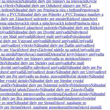
 na renováciu
Náhradné diely pre Súpravy na renováciu
Krycie
a výlevky
Náhradné diely pre Odtokové súpravy pre WC a
 s hrdlom
Náhradné diely pre Pripájacia rúra s hrdlom
Pripojovacie
ojky z PVC
Náhradné diely pre Prípojky z PVC
Tesniace manžety a
diely pre Zápachové uzávierky pre pisoáre
Rúrkové zápachové
enia splachovacích rúrok a splachovacích kolien
Pripájacia rúra s
e bidety
Rúrkové zápachové uzávierky
Náhradné diely pre Rúrkové
umývadlá
Náhradné diely pre Dvojité umývadlá
Nábytkové
ly pre Malé umývadlá
Rohové malé umývadlo
Polozápustné
é diely pre Vstavané umývadlá
Rohové umývadlá
Umývadlá
e umývadlové výlevky
Náhradné diely pre Ďalšie umývadlové
ly pre Viacúčelové drezy
Záchytné nádrže na sadru
Umývadlá pre
 na uterák
Pripevňovací materiál
Dekoračné kryty
Súpravy umývadla
Náhradné diely pre Súpravy umývadla so skrinkou
Súpravy
dlo
Náhradné diely pre Skrinky pod umývadlo
Pre malé
 dvojité umývadlá
Pre nábytkové umývadlá
Náhradné diely pre Pre
rohové umývadlá
Umývadlové dosky
Náhradné diely pre Umývadlové
ely pre Pre umývadlo na dosku, pravouhlé
Bočné skrinky
Náhradné
dne vysoké skrinky
Náhradné diely pre Stredne vysoké
 poličky
Náhradné diely pre Nástenné poličky
Príslušenstvo
Náhradné
agnetické tabule
Zásuvky
Náhradné diely pre Zásuvky
Ďalšie
osvetlením
Bez integrovaného osvetlenia
Zrkadlové skrinky
Náhradné
 diely pre Bez integrovaného osvetlenia
Príslušenstvo
Svetelné
 zo siete
Náhradné diely pre Stojančekové, napájanie zo
ly pre Stojančekové, napájanie generátorom
Stojančeková montáž,