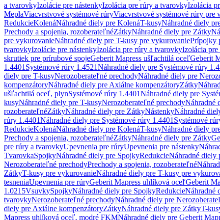
a tvarovky
Izolácie pre nástenky
Izolácia pre rúry a tvarovky
Izolácia p
Mepla
Viacvrstvové systémové rúry
Viacvrstvové systémové rúry pre 
Redukcie
Kolená
Náhradné diely pre Kolená
T-kusy
Náhradné diely pr
Prechody a spojenia, rozoberateľné
Zátky
Náhradné diely pre Zátky
Ná
pre vykurovanie
Náhradné diely pre T-kusy pre vykurovanie
Prípojky 
tvarovky
Izolácie pre nástenky
Izolácia pre rúry a tvarovky
Izolácia pre
skrutiek pre prírubové spoje
Geberit Mapress ušľachtilá oceľ
Geberit M
1.4401
Systémové rúry 1.4521
Náhradné diely pre Systémové rúry 1.
diely pre T-kusy
Nerozoberateľné prechody
Náhradné diely pre Neroz
kompenzátory
Náhradné diely pre Axiálne kompenzátory
Zátky
Náhrad
ušľachtilá oceľ, plyn
Systémové rúry 1.4401
Náhradné diely pre Syst
kusy
Náhradné diely pre T-kusy
Nerozoberateľné prechody
Náhradné d
rozoberateľné
Zátky
Náhradné diely pre Zátky
Nástenky
Náhradné diel
rúry 1.4401
Náhradné diely pre Systémové rúry 1.4401
Systémové rúr
Redukcie
Kolená
Náhradné diely pre Kolená
T-kusy
Náhradné diely pr
Prechody a spojenia, rozoberateľné
Zátky
Náhradné diely pre Zátky
Ge
pre rúry a tvarovky
Upevnenia pre rúry
Upevnenia pre nástenky
Náhrad
Tvarovka
Spojky
Náhradné diely pre Spojky
Redukcie
Náhradné diely 
Nerozoberateľné prechody
Prechody a spojenia, rozoberateľné
Náhradn
Zátky
T-kusy pre vykurovanie
Náhradné diely pre T-kusy pre vykurov
tesnenia
Upevnenia pre rúry
Geberit Mapress uhlíková oceľ
Geberit Ma
1.0215
Vsuvky
Spojky
Náhradné diely pre Spojky
Redukcie
Náhradné d
tvarovky
Nerozoberateľné prechody
Náhradné diely pre Nerozoberate
diely pre Axiálne kompenzátory
Zátky
Náhradné diely pre Zátky
T-kus
Mapress uhlíková oceľ, modré FKM
Náhradné diely pre Geberit Map