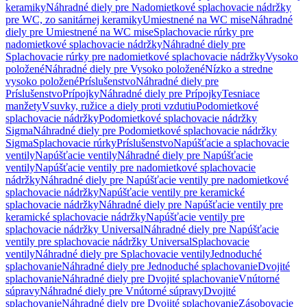
keramiky
Náhradné diely pre Nadomietkové splachovacie nádržky
pre WC, zo sanitárnej keramiky
Umiestnené na WC mise
Náhradné
diely pre Umiestnené na WC mise
Splachovacie rúrky pre
nadomietkové splachovacie nádržky
Náhradné diely pre
Splachovacie rúrky pre nadomietkové splachovacie nádržky
Vysoko
položené
Náhradné diely pre Vysoko položené
Nízko a stredne
vysoko položené
Príslušenstvo
Náhradné diely pre
Príslušenstvo
Prípojky
Náhradné diely pre Prípojky
Tesniace
manžety
Vsuvky, ružice a diely proti vzdutiu
Podomietkové
splachovacie nádržky
Podomietkové splachovacie nádržky
Sigma
Náhradné diely pre Podomietkové splachovacie nádržky
Sigma
Splachovacie rúrky
Príslušenstvo
Napúšťacie a splachovacie
ventily
Napúšťacie ventily
Náhradné diely pre Napúšťacie
ventily
Napúšťacie ventily pre nadomietkové splachovacie
nádržky
Náhradné diely pre Napúšťacie ventily pre nadomietkové
splachovacie nádržky
Napúšťacie ventily pre keramické
splachovacie nádržky
Náhradné diely pre Napúšťacie ventily pre
keramické splachovacie nádržky
Napúšťacie ventily pre
splachovacie nádržky Universal
Náhradné diely pre Napúšťacie
ventily pre splachovacie nádržky Universal
Splachovacie
ventily
Náhradné diely pre Splachovacie ventily
Jednoduché
splachovanie
Náhradné diely pre Jednoduché splachovanie
Dvojité
splachovanie
Náhradné diely pre Dvojité splachovanie
Vnútorné
súpravy
Náhradné diely pre Vnútorné súpravy
Dvojité
splachovanie
Náhradné diely pre Dvojité splachovanie
Zásobovacie