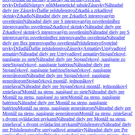
prvky
Držadlá
Súpravy nôh
Magnetické tabule
Zásuvky
Náhradné
diely pre Zásuvky
Ďalšie príslušenstvo
Zrkadlá a zrkadlové
skrinky
Zrkadlo
Náhradné diely pre Zrkadlo
S integrovaným
osvetlením
Náhradné diely pre S integrovaným osvetlením
Bez
integrovaného osvetlenia
Zrkadlové skrinky
Náhradné diely pre
Zrkadlové skrinky
S integrovaným osvetlením
Náhradné diely pre S
integrovaným osvetlením
Bez integrovaného osvetlenia
Náhradné
diely pre Bez integrovaného osvetlenia
Príslušenstvo
Svetelné
prvky
Držadlá
Ďalšie príslušenstvo
Zásuvky
Armatúry
Umývadlové
armatúry
Náhradné diely pre Umývadlové armatúry
Stojančekové,
napájanie zo siete
Náhradné diely pre Stojančekové, napájanie zo
siete
Stojančekové, napájanie batériou
Náhradné diely pre
Stojančekové, napájanie batériou
Stojančekové, napájanie
generátorom
Náhradné diely pre Stojančekové, napájanie
generátorom
Stojančeková montáž, jednopákový
zmiešavač
Náhradné diely pre Stojančeková montáž, jednopákový
zmiešavač
Montáž na stenu, napájané zo siete
Náhradné diely pre
Montáž na stenu, napájané zo siete
Montáž na stenu, napájanie
batériou
Náhradné diely pre Montáž na stenu, napájanie
batériou
Montáž na stenu, napájanie generátorom
Náhradné diely pre
Montáž na stenu, napájanie generátorom
Montáž na stenu, zmiešavač
s dvomi ovládacími prvkami
Náhradné diely pre Montáž na stenu,
zmiešavač s dvomi ovládacími prvkami
Príslušenstvo
Náhradné diely
pre Príslušenstvo
Pre umývadlové armatúry
Náhradné diely pre Pre