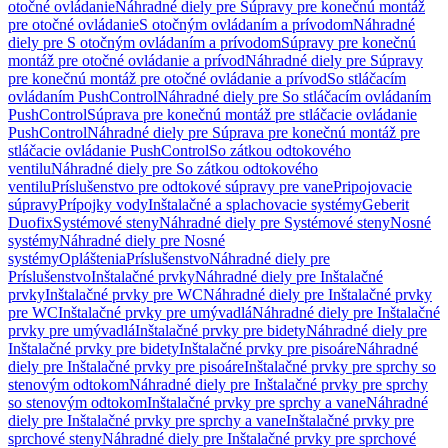
otočné ovládanie
Náhradné diely pre Súpravy pre konečnú montáž
pre otočné ovládanie
S otočným ovládaním a prívodom
Náhradné
diely pre S otočným ovládaním a prívodom
Súpravy pre konečnú
montáž pre otočné ovládanie a prívod
Náhradné diely pre Súpravy
pre konečnú montáž pre otočné ovládanie a prívod
So stláčacím
ovládaním PushControl
Náhradné diely pre So stláčacím ovládaním
PushControl
Súprava pre konečnú montáž pre stláčacie ovládanie
PushControl
Náhradné diely pre Súprava pre konečnú montáž pre
stláčacie ovládanie PushControl
So zátkou odtokového
ventilu
Náhradné diely pre So zátkou odtokového
ventilu
Príslušenstvo pre odtokové súpravy pre vane
Pripojovacie
súpravy
Prípojky vody
Inštalačné a splachovacie systémy
Geberit
Duofix
Systémové steny
Náhradné diely pre Systémové steny
Nosné
systémy
Náhradné diely pre Nosné
systémy
Opláštenia
Príslušenstvo
Náhradné diely pre
Príslušenstvo
Inštalačné prvky
Náhradné diely pre Inštalačné
prvky
Inštalačné prvky pre WC
Náhradné diely pre Inštalačné prvky
pre WC
Inštalačné prvky pre umývadlá
Náhradné diely pre Inštalačné
prvky pre umývadlá
Inštalačné prvky pre bidety
Náhradné diely pre
Inštalačné prvky pre bidety
Inštalačné prvky pre pisoáre
Náhradné
diely pre Inštalačné prvky pre pisoáre
Inštalačné prvky pre sprchy so
stenovým odtokom
Náhradné diely pre Inštalačné prvky pre sprchy
so stenovým odtokom
Inštalačné prvky pre sprchy a vane
Náhradné
diely pre Inštalačné prvky pre sprchy a vane
Inštalačné prvky pre
sprchové steny
Náhradné diely pre Inštalačné prvky pre sprchové