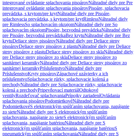
integrované ovládanie splachovania pisoárov
Náhradné diely pre Pre
integrované ovládanie splachovania pisoárov
Pisoáre, splachovacia
prevádzka, s krytom/pre kryt
Náhradné diely pre Pisoáre,
splachovacia prevádzka, s krytom/pre kryt
Rimless
Náhradné diely
pre Rimless
So splachovacím okrajom
Náhradné diely pre So
splachovacím okrajom
Pisoáre, bezvodná prevádzka
Náhradné diely
pre Pisoáre, bezvodná prevádzka
Bez krytu
Náhradné diely pre Bez
krytu
Deliace steny pisoárov
Náhradné diely pre Deliace steny
pisoárov
Deliace steny pisoárov z plastu
Náhradné diely pre Deliace
steny pisoárov z plastu
Deliace steny pisoárov zo skla
Náhradné diely
pre Deliace steny pisoárov zo skla
Deliace steny pisoárov zo
sanitárnej keramiky
Náhradné diely pre Deliace steny pisoárov zo
sanitárnej keramiky
Príslušenstvo
Náhradné diely pre
Príslušenstvo
Kryty pisoárov
Zápachové uzávierky a ich
príslušenstvo
Splachovacie rúrky, splachovacie kolená a
prechody
Náhradné diely pre Splachovacie rúrky, splachovacie
kolená a prechody
Pripevňovací materiál
Odtokové
ventily
Rozdeľovač splachovania
Prípojky zariadení
Ovládania
splachovania pisoárov
Podomietkové
Náhradné diely pre
Podomietkové
S elektronickým spúšťaním splachovania, napájanie
zo siete
Náhradné diely pre S elektronickým spúšťaním
splachovania, napájanie zo siete
S elektronickým spúšťaním
splachovania, napájanie batériou
Náhradné diely pre S
elektronickým spúšťaním splachovania, napájanie batériou
S
pneumatickým spúšťaním splachovania
Náhradné diely pre S