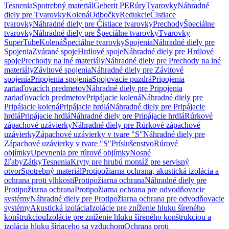
Tesnenia
Spotrebný materiál
Geberit PE
Rúry
Tvarovky
Náhradné
diely pre Tvarovky
Kolená
Odbočky
Redukcie
Čistiace
tvarovky
Náhradné diely pre Čistiace tvarovky
Prechody
Špeciálne
tvarovky
Náhradné diely pre Špeciálne tvarovky
Tvarovky
SuperTube
Kolená
Špeciálne tvarovky
Spojenia
Náhradné diely pre
Spojenia
Zvárané spoje
Hrdlové spoje
Náhradné diely pre Hrdlové
spoje
Prechody na iné materiály
Náhradné diely pre Prechody na iné
materiály
Závitové spojenia
Náhradné diely pre Závitové
spojenia
Pripojenia spojenia
Spojovacie puzdrá
Pripojenia
zariaďovacích predmetov
Náhradné diely pre Pripojenia
zariaďovacích predmetov
Pripájacie kolená
Náhradné diely pre
Pripájacie kolená
Pripájacie hrdlá
Náhradné diely pre Pripájacie
hrdlá
Pripájacie hrdlá
Náhradné diely pre Pripájacie hrdlá
Rúrkové
zápachové uzávierky
Náhradné diely pre Rúrkové zápachové
uzávierky
Zápachové uzávierky v tvare "S"
Náhradné diely pre
Zápachové uzávierky v tvare "S"
Príslušenstvo
Rúrové
objímky
Upevnenia pre rúrové objímky
Nosné
žľaby
Zátky
Tesnenia
Kryty pre hrubú montáž pre servisný
otvor
Spotrebný materiál
Protipožiarna ochrana, akustická izolácia a
ochrana proti vlhkosti
Protipožiarna ochrana
Náhradné diely pre
Protipožiarna ochrana
Protipožiarna ochrana pre odvodňovacie
systémy
Náhradné diely pre Protipožiarna ochrana pre odvodňovacie
systémy
Akustická izolácia
Izolácie pre zníženie hluku šíreného
konštrukciou
Izolácie pre zníženie hluku šíreného konštrukciou a
izolácia hluku šíriaceho sa vzduchom
Ochrana proti