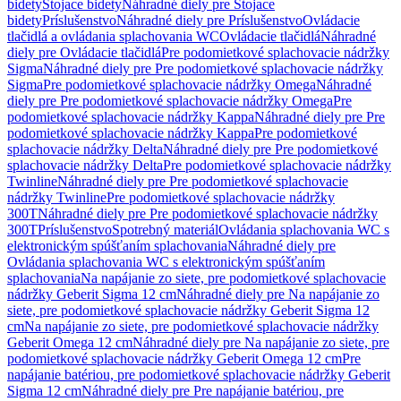
bidety
Stojace bidety
Náhradné diely pre Stojace
bidety
Príslušenstvo
Náhradné diely pre Príslušenstvo
Ovládacie
tlačidlá a ovládania splachovania WC
Ovládacie tlačidlá
Náhradné
diely pre Ovládacie tlačidlá
Pre podomietkové splachovacie nádržky
Sigma
Náhradné diely pre Pre podomietkové splachovacie nádržky
Sigma
Pre podomietkové splachovacie nádržky Omega
Náhradné
diely pre Pre podomietkové splachovacie nádržky Omega
Pre
podomietkové splachovacie nádržky Kappa
Náhradné diely pre Pre
podomietkové splachovacie nádržky Kappa
Pre podomietkové
splachovacie nádržky Delta
Náhradné diely pre Pre podomietkové
splachovacie nádržky Delta
Pre podomietkové splachovacie nádržky
Twinline
Náhradné diely pre Pre podomietkové splachovacie
nádržky Twinline
Pre podomietkové splachovacie nádržky
300T
Náhradné diely pre Pre podomietkové splachovacie nádržky
300T
Príslušenstvo
Spotrebný materiál
Ovládania splachovania WC s
elektronickým spúšťaním splachovania
Náhradné diely pre
Ovládania splachovania WC s elektronickým spúšťaním
splachovania
Na napájanie zo siete, pre podomietkové splachovacie
nádržky Geberit Sigma 12 cm
Náhradné diely pre Na napájanie zo
siete, pre podomietkové splachovacie nádržky Geberit Sigma 12
cm
Na napájanie zo siete, pre podomietkové splachovacie nádržky
Geberit Omega 12 cm
Náhradné diely pre Na napájanie zo siete, pre
podomietkové splachovacie nádržky Geberit Omega 12 cm
Pre
napájanie batériou, pre podomietkové splachovacie nádržky Geberit
Sigma 12 cm
Náhradné diely pre Pre napájanie batériou, pre