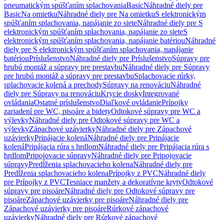
pneumatickým spúšťaním splachovania
Basic
Náhradné diely pre
Basic
Na omietku
Náhradné diely pre Na omietku
S elektronickým
spúšťaním splachovania, napájanie zo siete
Náhradné diely pre S
elektronickým spúšťaním splachovania, napájanie zo siete
S
elektronickým spúšťaním splachovania, napájanie batériou
Náhradné
diely pre S elektronickým spúšťaním splachovania, napájanie
batériou
Príslušenstvo
Náhradné diely pre Príslušenstvo
Súpravy pre
hrubú montáž a súpravy pre prestavbu
Náhradné diely pre Súpravy
pre hrubú montáž a súpravy pre prestavbu
Splachovacie rúrky,
splachovacie kolená a prechody
Súpravy na renováciu
Náhradné
diely pre Súpravy na renováciu
Krycie dosky
Integrované
ovládania
Ostatné príslušenstvo
Diaľkové ovládanie
Prípojky
zariadení pre WC, pisoáre a bidety
Odtokové súpravy pre WC a
výlevky
Náhradné diely pre Odtokové súpravy pre WC a
výlevky
Zápachové uzávierky
Náhradné diely pre Zápachové
uzávierky
Pripájacie kolená
Náhradné diely pre Pripájacie
kolená
Pripájacia rúra s hrdlom
Náhradné diely pre Pripájacia rúra s
hrdlom
Pripojovacie súpravy
Náhradné diely pre Pripojovacie
súpravy
Predĺženia splachovacieho kolena
Náhradné diely pre
Predĺženia splachovacieho kolena
Prípojky z PVC
Náhradné diely
pre Prípojky z PVC
Tesniace manžety a dekoratívne kryty
Odtokové
súpravy pre pisoáre
Náhradné diely pre Odtokové súpravy pre
pisoáre
Zápachové uzávierky pre pisoáre
Náhradné diely pre
Zápachové uzávierky pre pisoáre
Rúrkové zápachové
uzávierky
Náhradné diely pre Rúrkové zápachové