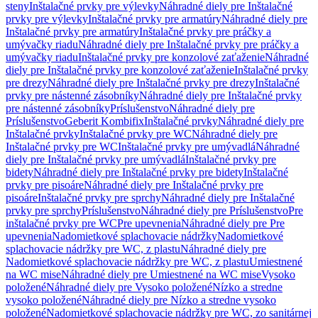
steny
Inštalačné prvky pre výlevky
Náhradné diely pre Inštalačné
prvky pre výlevky
Inštalačné prvky pre armatúry
Náhradné diely pre
Inštalačné prvky pre armatúry
Inštalačné prvky pre práčky a
umývačky riadu
Náhradné diely pre Inštalačné prvky pre práčky a
umývačky riadu
Inštalačné prvky pre konzolové zaťaženie
Náhradné
diely pre Inštalačné prvky pre konzolové zaťaženie
Inštalačné prvky
pre drezy
Náhradné diely pre Inštalačné prvky pre drezy
Inštalačné
prvky pre nástenné zásobníky
Náhradné diely pre Inštalačné prvky
pre nástenné zásobníky
Príslušenstvo
Náhradné diely pre
Príslušenstvo
Geberit Kombifix
Inštalačné prvky
Náhradné diely pre
Inštalačné prvky
Inštalačné prvky pre WC
Náhradné diely pre
Inštalačné prvky pre WC
Inštalačné prvky pre umývadlá
Náhradné
diely pre Inštalačné prvky pre umývadlá
Inštalačné prvky pre
bidety
Náhradné diely pre Inštalačné prvky pre bidety
Inštalačné
prvky pre pisoáre
Náhradné diely pre Inštalačné prvky pre
pisoáre
Inštalačné prvky pre sprchy
Náhradné diely pre Inštalačné
prvky pre sprchy
Príslušenstvo
Náhradné diely pre Príslušenstvo
Pre
inštalačné prvky pre WC
Pre upevnenia
Náhradné diely pre Pre
upevnenia
Nadomietkové splachovacie nádržky
Nadomietkové
splachovacie nádržky pre WC, z plastu
Náhradné diely pre
Nadomietkové splachovacie nádržky pre WC, z plastu
Umiestnené
na WC mise
Náhradné diely pre Umiestnené na WC mise
Vysoko
položené
Náhradné diely pre Vysoko položené
Nízko a stredne
vysoko položené
Náhradné diely pre Nízko a stredne vysoko
položené
Nadomietkové splachovacie nádržky pre WC, zo sanitárnej