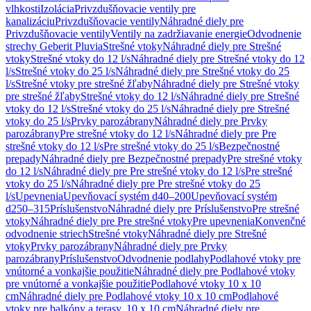
vlhkosti
Izolácia
Privzdušňovacie ventily pre
kanalizáciu
Privzdušňovacie ventily
Náhradné diely pre
Privzdušňovacie ventily
Ventily na zadržiavanie energie
Odvodnenie
strechy Geberit Pluvia
Strešné vtoky
Náhradné diely pre Strešné
vtoky
Strešné vtoky do 12 l/s
Náhradné diely pre Strešné vtoky do 12
l/s
Strešné vtoky do 25 l/s
Náhradné diely pre Strešné vtoky do 25
l/s
Strešné vtoky pre strešné žľaby
Náhradné diely pre Strešné vtoky
pre strešné žľaby
Strešné vtoky do 12 l/s
Náhradné diely pre Strešné
vtoky do 12 l/s
Strešné vtoky do 25 l/s
Náhradné diely pre Strešné
vtoky do 25 l/s
Prvky parozábrany
Náhradné diely pre Prvky
parozábrany
Pre strešné vtoky do 12 l/s
Náhradné diely pre Pre
strešné vtoky do 12 l/s
Pre strešné vtoky do 25 l/s
Bezpečnostné
prepady
Náhradné diely pre Bezpečnostné prepady
Pre strešné vtoky
do 12 l/s
Náhradné diely pre Pre strešné vtoky do 12 l/s
Pre strešné
vtoky do 25 l/s
Náhradné diely pre Pre strešné vtoky do 25
l/s
Upevnenia
Upevňovací systém d40–200
Upevňovací systém
d250–315
Príslušenstvo
Náhradné diely pre Príslušenstvo
Pre strešné
vtoky
Náhradné diely pre Pre strešné vtoky
Pre upevnenia
Konvenčné
odvodnenie striech
Strešné vtoky
Náhradné diely pre Strešné
vtoky
Prvky parozábrany
Náhradné diely pre Prvky
parozábrany
Príslušenstvo
Odvodnenie podlahy
Podlahové vtoky pre
vnútorné a vonkajšie použitie
Náhradné diely pre Podlahové vtoky
pre vnútorné a vonkajšie použitie
Podlahové vtoky 10 x 10
cm
Náhradné diely pre Podlahové vtoky 10 x 10 cm
Podlahové
vtoky pre balkóny a terasy, 10 x 10 cm
Náhradné diely pre