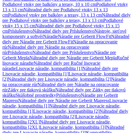
Podlahové vtoky pre balkóny a terasy, 10 x 10 cm
Podlahové vtoky
13 x 13 cm
Náhradné diely pre Podlahové vtoky 13 x 13
cm
Podlahové vtoky pre balkóny a terasy, 13 x 13 cm
Náhradné diely
pre Podlahové vtoky pre balkóny a terasy, 13 x 13 cm
Podlahové
vtoky 15 x 15 cm
Náhradné diely pre Podlahové vtoky 15 x 15
cm
Príslušenstvo
Náhradné diely pre Príslušenstvo
Nástroje, sieťové
komponenty a softvér
Náradie
Náradie pre Geberit FlowFit
Náhradné
diely pre Náradie pre Geberit FlowFit
Náradie na opracovanie
rúr
Náhradné diely pre Náradie na opracovanie
rúr
Príslušenstvo
Náhradné diely pre Príslušenstvo
Náradie pre
Geberit Mepla
Náhradné diely pre Náradie pre Geberit Mepla
Ručné
lisovacie náradie
Náhradné diely pre Ručné lisovacie
náradie
Lisovacie náradie, kompatibilita [1]
Náhradné diely pre
Lisovacie náradie, kompatibilita [1]
Lisovacie náradie, kompatibilita
[2]
Náhradné diely pre Lisovacie náradie, kompatibilita [2]
Náradie
na opracovanie rúr
Náhradné diely pre Náradie na opracovanie
rúr
Zátky pre tlakovú skúšku
Náhradné diely pre Zátky pre tlakovú
skúšku
Skúšobné prostriedky
Príslušenstvo
Náradie pre Geberit
Mapress
Náhradné diely pre Náradie pre Geberit Mapress
Lisovacie
náradie, kompatibilita [1]
Náhradné diely pre Lisovacie náradie,
kompatibilita [1]
Lisovacie náradie, kompatibilita [2]
Náhradné diely
pre Lisovacie náradie, kompatibilita [2]
Lisovacie náradie,
kompatibilita [2XL]
Náhradné diely pre Lisovacie náradie,
kompatibilita [2XL]
Lisovacie náradie, kompatibilita [3]
Náhradné
diely pre Lisovacie náradie, kompatibilita [3]
Kompatibilita