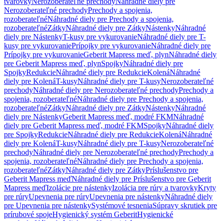
tvarovky
Nerozoberateľné prechody
Náhradné diely pre
Nerozoberateľné prechody
Prechody a spojenia,
rozoberateľné
Náhradné diely pre Prechody a spojenia,
rozoberateľné
Zátky
Náhradné diely pre Zátky
Nástenky
Náhradné
diely pre Nástenky
T-kusy pre vykurovanie
Náhradné diely pre T-
kusy pre vykurovanie
Prípojky pre vykurovanie
Náhradné diely pre
Prípojky pre vykurovanie
Geberit Mapress meď, plyn
Náhradné diely
pre Geberit Mapress meď, plyn
Spojky
Náhradné diely pre
Spojky
Redukcie
Náhradné diely pre Redukcie
Kolená
Náhradné
diely pre Kolená
T-kusy
Náhradné diely pre T-kusy
Nerozoberateľné
prechody
Náhradné diely pre Nerozoberateľné prechody
Prechody a
spojenia, rozoberateľné
Náhradné diely pre Prechody a spojenia,
rozoberateľné
Zátky
Náhradné diely pre Zátky
Nástenky
Náhradné
diely pre Nástenky
Geberit Mapress meď, modré FKM
Náhradné
diely pre Geberit Mapress meď, modré FKM
Spojky
Náhradné diely
pre Spojky
Redukcie
Náhradné diely pre Redukcie
Kolená
Náhradné
diely pre Kolená
T-kusy
Náhradné diely pre T-kusy
Nerozoberateľné
prechody
Náhradné diely pre Nerozoberateľné prechody
Prechody a
spojenia, rozoberateľné
Náhradné diely pre Prechody a spojenia,
rozoberateľné
Zátky
Náhradné diely pre Zátky
Príslušenstvo pre
Geberit Mapress meď
Náhradné diely pre Príslušenstvo pre Geberit
Mapress meď
Izolácie pre nástenky
Izolácia pre rúry a tvarovky
Kryty
pre rúry
Upevnenia pre rúry
Upevnenia pre nástenky
Náhradné diely
pre Upevnenia pre nástenky
Systémové tesnenia
Súpravy skrutiek pre
prírubové spoje
Hygienický systém Geberit
Hygienické