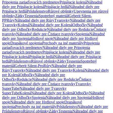
Pripojenia zariaďovacích predmetov
Pripájacie kolená
Náhradné
diely pre Pripájacie kolená
Pripájacie hrdlá
Náhradné diely pre
Pripájacie hrdlá
Príslušenstvo
Rúrové objímky
Upevnenia pre rúrové
objímky
Zátky
Tesnenia
Spotrebný materiál
Geberit Silent-
PP
Rúry
Náhradné diely pre Rúry
Tvarovky
Náhradné diely pre
Tvarovky
Kolená
Náhradné diely pre Kolená
Odbočky
Náhradné
diely pre Odbočky
Redukcie
Náhradné diely pre Redukcie
Čistiace
tvarovky
Náhradné diely pre Čistiace tvarovky
Spojenia
Náhradné
diely pre Spojenia
Hrdlové spoje
Náhradné diely pre Hrdlové
spoje
Drapákové spojenia
Prechody na iné materiály
Pripojenia
zariaďovacích predmetov
Náhradné diely pre Pripojenia
zariaďovacích predmetov
Pripájacie kolená
Náhradné diely pre
Pripájacie kolená
Pripájacie hrdlá
Náhradné diely pre Pripájacie
hrdlá
Príslušenstvo
Rúrové objímky
Zátky
Tesnenia
Spotrebný
materiál
Geberit Silent-Pro
Rúry
Náhradné diely pre
Rúry
Tvarovky
Náhradné diely pre Tvarovky
Kolená
Náhradné diely
pre Kolená
Odbočky
Náhradné diely pre
Odbočky
Redukcie
Náhradné diely pre Redukcie
Čistiace
tvarovky
Náhradné diely pre Čistiace tvarovky
Tvarovky
SuperTube
Náhradné diely pre Tvarovky
SuperTube
Kolená
Náhradné diely pre Kolená
Odbočky
Náhradné
diely pre Odbočky
Spojenia
Náhradné diely pre Spojenia
Hrdlové
spoje
Náhradné diely pre Hrdlové spoje
Drapákové
spojenia
Prechody na iné materiály
Príslušenstvo
Náhradné diely pre
Príslušenstvo
Rúrové objímky
Zátky
Tesnenia
Náhradné diely pre