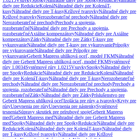
1.0215
Vsuvky
Spojky
Náhradné diely pre Spojky
Redukcie
Náhradné
diely pre Redukcie
Kolená
Náhradné diely pre Kolená
T-
kusy
Náhradné diely pre T-kusy
Krížové tvarovky
Náhradné diely pre
Krížové tvarovky
Nerozoberateľné prechody
Náhradné diely pre
Nerozoberateľné prechody
Prechody a spojenia,
rozoberateľné
Náhradné diely pre Prechody a spojenia,
rozoberateľné
Axiálne kompenzátory
Náhradné diely pre Axiálne
kompenzátory
Zátky
Náhradné diely pre Zátky
T-kusy pre
vykurovanie
Náhradné diely pre T-kusy pre vykurovanie
Prípojky
pre vykurovanie
Náhradné diely pre Prípojky pre
vykurovanie
Geberit Mapress uhlíková oceľ, modré FKM
Náhradné
diely pre Geberit Mapress uhlíková oceľ, modré FKM
Systémové
rúry 1.0034
Systémové rúry 1.0215
Vsuvky
Spojky
Náhradné diely
pre Spojky
Redukcie
Náhradné diely pre Redukcie
Kolená
Náhradné
diely pre Kolená
T-kusy
Náhradné diely pre T-kusy
Nerozoberateľné
prechody
Náhradné diely pre Nerozoberateľné prechody
Prechody a
spojenia, rozoberateľné
Náhradné diely pre Prechody a spojenia,
rozoberateľné
Zátky
Náhradné diely pre Zátky
Príslušenstvo pre
Geberit Mapress uhlíková oceľ
Izolácia pre rúry a tvarovky
Kryty pre
rúry
Upevnenia pre rúry
Upevnenia pre nástenky
Systémové
tesnenia
Súpravy skrutiek pre prírubové spoje
Geberit Mapress
meď
Geberit Mapress meď
Náhradné diely pre Geberit Mapress
meď
Spojky
Náhradné diely pre Spojky
Redukcie
Náhradné diely pre
Redukcie
Kolená
Náhradné diely pre Kolená
T-kusy
Náhradné diely
pre T-kusy
Krížové tvarovky
Náhradné diely pre Krížové