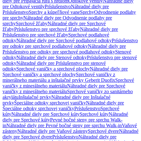
diely pre Pripájacia rúra s hrdlom
Odtokové ventily
Náhradné diely
pre Odtokové ventily
Príslušenstvo
Náhradné diely pre
Príslušenstvo
Sprchy a kúpeľňové vane
Sprchy
Odvodnenie podlahy
pre sprchy
Náhradné diely pre Odvodnenie podlahy pre
sprchy
Sprchové žľaby
Náhradné diely pre Sprchové
žľaby
Príslušenstvo pre sprchové žľaby
Náhradné diely pre
Príslušenstvo pre sprchové žľaby
Sprchové podlahové
odtoky
Náhradné diely pre Sprchové podlahové odtoky
Príslušenstvo
pre odtoky pre sprchové podlahové odtoky
Náhradné diely pre
Príslušenstvo pre odtoky pre sprchové podlahové odtoky
Stenové
odtoky
Náhradné diely pre Stenové odtoky
Príslušenstvo pre stenové
odtoky
Náhradné diely pre Príslušenstvo pre stenové
odtoky
Sprchové vaničky a sprchové plochy
Náhradné diely pre
Sprchové vaničky a sprchové plochy
Sprchové vaničky z
minerálneho materiálu a inštalačné prvky Geberit Duofix
Sprchové
vaničky z minerálneho materiálu
Náhradné diely pre Sprchové
vaničky z minerálneho materiálu
Sprchové vaničky zo sanitárneho
akrylátu
Inštalačné prvky
Náhradné diely pre Inštalačné
prvky
Špeciálne odtoky sprchovej vaničky
Náhradné diely pre
Špeciálne odtoky sprchovej vaničky
Príslušenstvo
Sprchové
kúty
Náhradné diely pre Sprchové kúty
Sprchové kúty
Náhradné
diely pre Sprchové kúty
Pevné bočné steny pre sprchu Walk-
in
Náhradné diely pre Pevné bočné steny pre sprchu Walk-in
Vaňové
zásteny
Náhradné diely pre Vaňové zásteny
Sprchové dvere
Náhradné
diely pre Sprchové dvere
Príslušenstvo
Náhradné diely pre