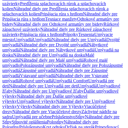
uzávierky
Predĺženia splachovacích rúrok a splachovacích
kolien
Náhradné diely pre Predĺženia splachovacích rúrok a
splachovacích kolien
Pripájacia rúra s hrdlom
Náhradné diely pre
Pripájacia rúra s hrdlom
Tesniace manžety
Odtokové armatúry pre
bidety
Náhradné diely pre Odtokové armatúry pre bidety
Rúrkové
zápachové uzávierky
Náhradné diely pre Rúrkové zápachové
uzávierky
Pripájacia rúra s hrdlom
Prípojky
Tesnenia
Umývacie
miesto
Umývadlá
Umývadlá
Náhradné diely pre Umývadlá
Dvojité
umývadlá
Náhradné diely pre Dvojité umývadlá
Nábytkové
umývadlá
Náhradné diely pre Nábytkové umývadlá
Umývadlá na
dosku
Náhradné diely pre Umývadlá na dosku
Malé
umývadlá
Náhradné diely pre Malé umývadlá
Rohové malé
umývadlo
Polozápustné umývadlá
Náhradné diely pre Polozápustné
umývadlá
Zápustné umývadlá
Náhradné diely pre Zápustné
umývadlá
Vstavané umývadlá
Náhradné diely pre Vstavané
umývadlá
Rohové umývadlá
Umývadlá Comfort
Umývadlá pre
deti
Náhradné diely pre Umývadlá pre deti
Umývadlá
Umývadlové
žľaby
Náhradné diely pre Umývadlové žľaby
Ďalšie umývadlové
výlevky
Náhradné diely pre Ďalšie umývadlové
výlevky
Umývadlové výlevky
Náhradné diely pre Umývadlové
výlevky
Výlevky
Náhradné diely pre Výlevky
Viacúčelové
drezy
Náhradné diely pre Viacúčelové drezy
Záchytné nádrže na
sadru
Umývadlá pre učebne
Príslušenstvo
Stĺpy
Náhradné diely pre
Stĺpy
Stĺpovité opláštenia
Polostĺpy
Náhradné diely pre
Polostĺpy
Príslušenstvo
Kryt odtoku
Držiak na uterák
Pripevňovací