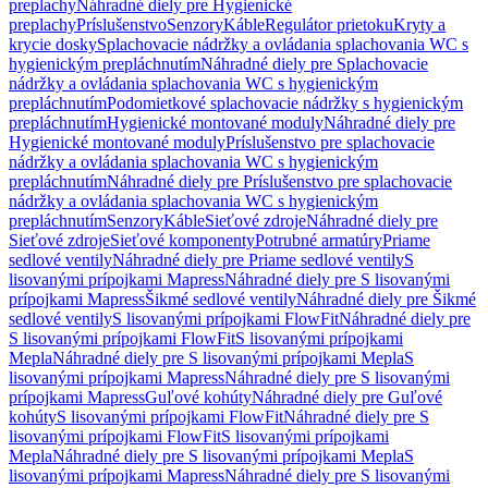
preplachy
Náhradné diely pre Hygienické
preplachy
Príslušenstvo
Senzory
Káble
Regulátor prietoku
Kryty a
krycie dosky
Splachovacie nádržky a ovládania splachovania WC s
hygienickým prepláchnutím
Náhradné diely pre Splachovacie
nádržky a ovládania splachovania WC s hygienickým
prepláchnutím
Podomietkové splachovacie nádržky s hygienickým
prepláchnutím
Hygienické montované moduly
Náhradné diely pre
Hygienické montované moduly
Príslušenstvo pre splachovacie
nádržky a ovládania splachovania WC s hygienickým
prepláchnutím
Náhradné diely pre Príslušenstvo pre splachovacie
nádržky a ovládania splachovania WC s hygienickým
prepláchnutím
Senzory
Káble
Sieťové zdroje
Náhradné diely pre
Sieťové zdroje
Sieťové komponenty
Potrubné armatúry
Priame
sedlové ventily
Náhradné diely pre Priame sedlové ventily
S
lisovanými prípojkami Mapress
Náhradné diely pre S lisovanými
prípojkami Mapress
Šikmé sedlové ventily
Náhradné diely pre Šikmé
sedlové ventily
S lisovanými prípojkami FlowFit
Náhradné diely pre
S lisovanými prípojkami FlowFit
S lisovanými prípojkami
Mepla
Náhradné diely pre S lisovanými prípojkami Mepla
S
lisovanými prípojkami Mapress
Náhradné diely pre S lisovanými
prípojkami Mapress
Guľové kohúty
Náhradné diely pre Guľové
kohúty
S lisovanými prípojkami FlowFit
Náhradné diely pre S
lisovanými prípojkami FlowFit
S lisovanými prípojkami
Mepla
Náhradné diely pre S lisovanými prípojkami Mepla
S
lisovanými prípojkami Mapress
Náhradné diely pre S lisovanými