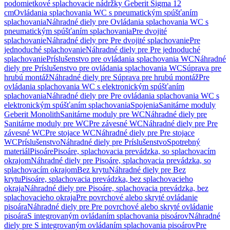
podomietkové splachovacie nádržky Geberit Sigma 12
cm
Ovládania splachovania WC s pneumatickým spúšťaním
splachovania
Náhradné diely pre Ovládania splachovania WC s
pneumatickým spúšťaním splachovania
Pre dvojité
splachovanie
Náhradné diely pre Pre dvojité splachovanie
Pre
jednoduché splachovanie
Náhradné diely pre Pre jednoduché
splachovanie
Príslušenstvo pre ovládania splachovania WC
Náhradné
diely pre Príslušenstvo pre ovládania splachovania WC
Súprava pre
hrubú montáž
Náhradné diely pre Súprava pre hrubú montáž
Pre
ovládania splachovania WC s elektronickým spúšťaním
splachovania
Náhradné diely pre Pre ovládania splachovania WC s
elektronickým spúšťaním splachovania
Spojenia
Sanitárne moduly
Geberit Monolith
Sanitárne moduly pre WC
Náhradné diely pre
Sanitárne moduly pre WC
Pre závesné WC
Náhradné diely pre Pre
závesné WC
Pre stojace WC
Náhradné diely pre Pre stojace
WC
Príslušenstvo
Náhradné diely pre Príslušenstvo
Spotrebný
materiál
Pisoáre
Pisoáre, splachovacia prevádzka, so splachovacím
okrajom
Náhradné diely pre Pisoáre, splachovacia prevádzka, so
splachovacím okrajom
Bez krytu
Náhradné diely pre Bez
krytu
Pisoáre, splachovacia prevádzka, bez splachovacieho
okraja
Náhradné diely pre Pisoáre, splachovacia prevádzka, bez
splachovacieho okraja
Pre povrchové alebo skryté ovládanie
pisoára
Náhradné diely pre Pre povrchové alebo skryté ovládanie
pisoára
S integrovaným ovládaním splachovania pisoárov
Náhradné
diely pre S integrovaným ovládaním splachovania pisoárov
Pre