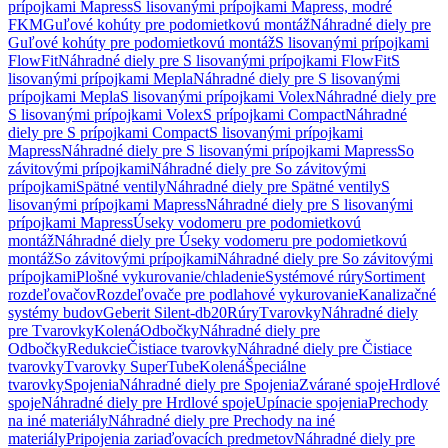
prípojkami Mapress
S lisovanými prípojkami Mapress, modré
FKM
Guľové kohúty pre podomietkovú montáž
Náhradné diely pre
Guľové kohúty pre podomietkovú montáž
S lisovanými prípojkami
FlowFit
Náhradné diely pre S lisovanými prípojkami FlowFit
S
lisovanými prípojkami Mepla
Náhradné diely pre S lisovanými
prípojkami Mepla
S lisovanými prípojkami Volex
Náhradné diely pre
S lisovanými prípojkami Volex
S prípojkami Compact
Náhradné
diely pre S prípojkami Compact
S lisovanými prípojkami
Mapress
Náhradné diely pre S lisovanými prípojkami Mapress
So
závitovými prípojkami
Náhradné diely pre So závitovými
prípojkami
Spätné ventily
Náhradné diely pre Spätné ventily
S
lisovanými prípojkami Mapress
Náhradné diely pre S lisovanými
prípojkami Mapress
Úseky vodomeru pre podomietkovú
montáž
Náhradné diely pre Úseky vodomeru pre podomietkovú
montáž
So závitovými prípojkami
Náhradné diely pre So závitovými
prípojkami
Plošné vykurovanie/chladenie
Systémové rúry
Sortiment
rozdeľovačov
Rozdeľovače pre podlahové vykurovanie
Kanalizačné
systémy budov
Geberit Silent-db20
Rúry
Tvarovky
Náhradné diely
pre Tvarovky
Kolená
Odbočky
Náhradné diely pre
Odbočky
Redukcie
Čistiace tvarovky
Náhradné diely pre Čistiace
tvarovky
Tvarovky SuperTube
Kolená
Špeciálne
tvarovky
Spojenia
Náhradné diely pre Spojenia
Zvárané spoje
Hrdlové
spoje
Náhradné diely pre Hrdlové spoje
Upínacie spojenia
Prechody
na iné materiály
Náhradné diely pre Prechody na iné
materiály
Pripojenia zariaďovacích predmetov
Náhradné diely pre