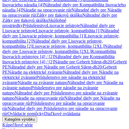
lisovacieho náradia [4]
Náhradné diely pre Kompatibilita lisovacieho
náradia [4]
Náradie na opracovanie rúr
Náhradné diely pre Náradie
na opracovanie rúr
Zátky pre tlakovú skúšku
Náhradné diely pre
Zátky pre tlakovú skúšku
Skúšobné
prostriedky
Príslušenstvo
Lisovacie prístroje
Náhradné diely pre
Lisovacie prístroje
Lisovacie prístroje, kompatibilita [1]
Náhradné
diely pre Lisovacie prístroje, kompatibilita [1]
Lisovacie prístroje,
kompatibilita [2]
Náhradné diely pre Lisovacie prístroje,
kompatibilita [2]
Lisovacie prístroje, kompatibilita [2XL]
Náhradné
diely pre Lisovacie prístroje, kompatibilita [2XL]
Kompatibilita
lisovacích prístrojov [4] / [2]
Náhradné diely pre Kompatibilita
lisovacích prístrojov [4] / [2]
Náradie pre Geberit Silent-db20/Geberit
PE
Náhradné diely pre Náradie pre Geberit Silent-db20/Geberit
PE
Náradie na elektrické zváranie
Náhradné diely pre Náradie na
elektrické zváranie
Príslušenstvo pre náradie na elektrické
zváranie
Náradie na zváranie natupo
Náhradné diely pre Náradie na
zváranie natupo
Príslušenstvo pre náradie na zváranie
natupo
Náhradné diely pre Príslušenstvo pre náradie na zváranie
natupo
Náradie na opracovanie rúr
Náhradné diely pre Náradie na
opracovanie rúr
Príslušenstvo pre náradie na opracovanie
rúr
Náhradné diely pre Príslušenstvo pre náradie na opracovanie
rúr
Ovládacie pomôcky
Diaľkové ovládania
Kategórie výrobku
Kúpeľňové série