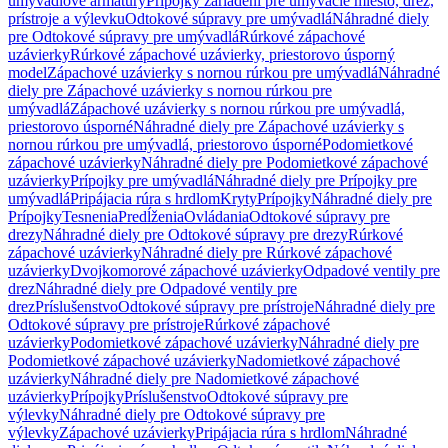
umývadlové armatúry
Prípojky zariadení pre umývacie miesto, drez,
prístroje a výlevku
Odtokové súpravy pre umývadlá
Náhradné diely
pre Odtokové súpravy pre umývadlá
Rúrkové zápachové
uzávierky
Rúrkové zápachové uzávierky, priestorovo úsporný
model
Zápachové uzávierky s nornou rúrkou pre umývadlá
Náhradné
diely pre Zápachové uzávierky s nornou rúrkou pre
umývadlá
Zápachové uzávierky s nornou rúrkou pre umývadlá,
priestorovo úsporné
Náhradné diely pre Zápachové uzávierky s
nornou rúrkou pre umývadlá, priestorovo úsporné
Podomietkové
zápachové uzávierky
Náhradné diely pre Podomietkové zápachové
uzávierky
Prípojky pre umývadlá
Náhradné diely pre Prípojky pre
umývadlá
Pripájacia rúra s hrdlom
Kryty
Prípojky
Náhradné diely pre
Prípojky
Tesnenia
Predĺženia
Ovládania
Odtokové súpravy pre
drezy
Náhradné diely pre Odtokové súpravy pre drezy
Rúrkové
zápachové uzávierky
Náhradné diely pre Rúrkové zápachové
uzávierky
Dvojkomorové zápachové uzávierky
Odpadové ventily pre
drez
Náhradné diely pre Odpadové ventily pre
drez
Príslušenstvo
Odtokové súpravy pre prístroje
Náhradné diely pre
Odtokové súpravy pre prístroje
Rúrkové zápachové
uzávierky
Podomietkové zápachové uzávierky
Náhradné diely pre
Podomietkové zápachové uzávierky
Nadomietkové zápachové
uzávierky
Náhradné diely pre Nadomietkové zápachové
uzávierky
Prípojky
Príslušenstvo
Odtokové súpravy pre
výlevky
Náhradné diely pre Odtokové súpravy pre
výlevky
Zápachové uzávierky
Pripájacia rúra s hrdlom
Náhradné