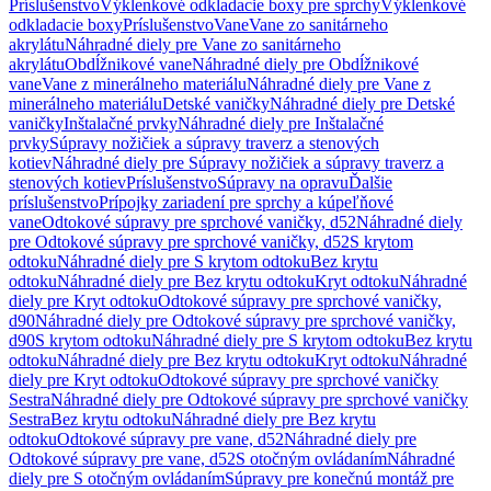
Príslušenstvo
Výklenkové odkladacie boxy pre sprchy
Výklenkové
odkladacie boxy
Príslušenstvo
Vane
Vane zo sanitárneho
akrylátu
Náhradné diely pre Vane zo sanitárneho
akrylátu
Obdĺžnikové vane
Náhradné diely pre Obdĺžnikové
vane
Vane z minerálneho materiálu
Náhradné diely pre Vane z
minerálneho materiálu
Detské vaničky
Náhradné diely pre Detské
vaničky
Inštalačné prvky
Náhradné diely pre Inštalačné
prvky
Súpravy nožičiek a súpravy traverz a stenových
kotiev
Náhradné diely pre Súpravy nožičiek a súpravy traverz a
stenových kotiev
Príslušenstvo
Súpravy na opravu
Ďalšie
príslušenstvo
Prípojky zariadení pre sprchy a kúpeľňové
vane
Odtokové súpravy pre sprchové vaničky, d52
Náhradné diely
pre Odtokové súpravy pre sprchové vaničky, d52
S krytom
odtoku
Náhradné diely pre S krytom odtoku
Bez krytu
odtoku
Náhradné diely pre Bez krytu odtoku
Kryt odtoku
Náhradné
diely pre Kryt odtoku
Odtokové súpravy pre sprchové vaničky,
d90
Náhradné diely pre Odtokové súpravy pre sprchové vaničky,
d90
S krytom odtoku
Náhradné diely pre S krytom odtoku
Bez krytu
odtoku
Náhradné diely pre Bez krytu odtoku
Kryt odtoku
Náhradné
diely pre Kryt odtoku
Odtokové súpravy pre sprchové vaničky
Sestra
Náhradné diely pre Odtokové súpravy pre sprchové vaničky
Sestra
Bez krytu odtoku
Náhradné diely pre Bez krytu
odtoku
Odtokové súpravy pre vane, d52
Náhradné diely pre
Odtokové súpravy pre vane, d52
S otočným ovládaním
Náhradné
diely pre S otočným ovládaním
Súpravy pre konečnú montáž pre