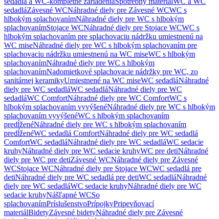
sedadlá a WC-kompletné zariadenia
Spotrebný materiál
WC a WC
sedadlá
Závesné WC
Náhradné diely pre Závesné WC
WC s
hlbokým splachovaním
Náhradné diely pre WC s hlbokým
splachovaním
Stojace WC
Náhradné diely pre Stojace WC
WC s
hlbokým splachovaním pre splachovaciu nádržku umiestnenú na
WC mise
Náhradné diely pre WC s hlbokým splachovaním pre
splachovaciu nádržku umiestnenú na WC mise
WC s hlbokým
splachovaním
Náhradné diely pre WC s hlbokým
splachovaním
Nadomietkové splachovacie nádržky pre WC, zo
sanitárnej keramiky
Umiestnené na WC mise
WC sedadlá
Náhradné
diely pre WC sedadlá
WC sedadlá
Náhradné diely pre WC
sedadlá
WC Comfort
Náhradné diely pre WC Comfort
WC s
hlbokým splachovaním vyvýšené
Náhradné diely pre WC s hlbokým
splachovaním vyvýšené
WC s hlbokým splachovaním
predĺžené
Náhradné diely pre WC s hlbokým splachovaním
predĺžené
WC sedadlá Comfort
Náhradné diely pre WC sedadlá
Comfort
WC sedadlá
Náhradné diely pre WC sedadlá
WC sedacie
kruhy
Náhradné diely pre WC sedacie kruhy
WC pre deti
Náhradné
diely pre WC pre deti
Závesné WC
Náhradné diely pre Závesné
WC
Stojace WC
Náhradné diely pre Stojace WC
WC sedadlá pre
deti
Náhradné diely pre WC sedadlá pre deti
WC sedadlá
Náhradné
diely pre WC sedadlá
WC sedacie kruhy
Náhradné diely pre WC
sedacie kruhy
Nášľapné WC
So
splachovaním
Príslušenstvo
Prípojky
Pripevňovací
materiál
Bidety
Závesné bidety
Náhradné diely pre Závesné