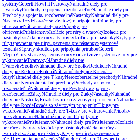
systémy
Geberit FlowFit
Tvarovky
Náhradné diely pre
Tvarovky
Prechody a spojenia, rozoberateľné
Náhradné diely pre
Prechody a spojenia, rozoberateľné
Nástenky
Náhradné diely pre
Nástenky
Rozdeľovače so závitovým pripojením
Prípojky pre
ohrievanie
Náhradné diely pre Prípojky pre
ohrievanie
Príslušenstvo
Izolácie pre rúry a tvarovky
Izolácie pre
nástenky
Izolácia pre rúry a tvarovky
Izolácia pre nástenky
Kryty pre
rúry
Upevnenia pre rúry
Upevnenia pre nástenky
Systémové
tesnenia
Súpravy skrutiek pre pripojenia prírubou
Geberit
Mepla
Viacvrstvové systémové rúry
Viacvrstvové systémové rúry pre
vykurovanie
Tvarovky
Náhradné diely pre
Tvarovky
Spojky
Náhradné diely pre Spojky
Redukcie
Náhradné
diely pre Redukcie
Kolená
Náhradné diely pre Kolená
T-
kusy
Náhradné diely pre T-kusy
Nerozoberateľné prechody
Náhradné
diely pre Nerozoberateľné prechody
Prechody a spojenia,
rozoberateľné
Náhradné diely pre Prechody a spojenia,
rozoberateľné
Zátky
Náhradné diely pre Zátky
Nástenky
Náhradné
diely pre Nástenky
Rozdeľovače so závitovým pripojením
Náhradné
diely pre Rozdeľovače so závitovým pripojením
T-kusy pre
vykurovanie
Náhradné diely pre T-kusy pre vykurovanie
Prípojky
pre vykurovanie
Náhradné diely pre Prípojky pre
vykurovanie
Príslušenstvo
Náhradné diely pre Príslušenstvo
Izolácie
pre rúry a tvarovky
Izolácie pre nástenky
Izolácia pre rúry a
tvarovky
Izolácia pre nástenky
Kryty pre rúry
Upevnenia pre
rúry
Upevnenia pre nástenky
Náhradné diely pre Upevnenia pre