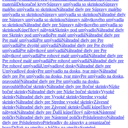
materiál
Dekoračné kryty
Súpravy umývadla so skrinkou
Súpravy
malého umývadla so skrinkou
Náhradné diely pre Súpravy malého
umývadla so skrinkou
Súpravy umývadla so skrinkou
Náhradné diely
pre Súpravy umývadla so skrinkou
Súpravy nábytkového umývadla
so skrinkou
Náhradné diely pre Súpravy nábytkového umývadla so
skrinkou
Kúpeľňový nábytok
Skrinky pod umývadlo
Náhradné diely
pre Skrinky pod umývadlo
Pre malé umývadlá
Náhradné diely pre
Pre malé umývadlá
Pre umývadlá
Náhradné diely pre Pre
umývadlá
Pre dvojité umývadlá
Náhradné diely pre Pre dvojité
umývadlá
Pre nábytkové umývadlá
Náhradné diely pre Pre
nábytkové umývadlá
Pre rohové malé umývadlá
Náhradné diely pre
Pre rohové malé umývadlá
Pre rohové umývadlá
Náhradné diely pre
Pre rohové umývadlá
Umývadlové dosky
Náhradné diely pre
Umývadlové dosky
Pre umývadlo na dosku, tvar misy
Náhradné
diely pre Pre umývadlo na dosku, tvar misy
Pre umývadlo na dosku,
pravouhlé
Náhradné diely pre Pre umývadlo na dosku,
pravouhlé
Bočné skrinky
Náhradné diely pre Bočné skrinky
Nízke
bočné skrinky
Náhradné diely pre Nízke bočné skrinky
Vysoké
skrinky
Náhradné diely pre Vysoké skrinky
Stredne vysoké
skrinky
Náhradné diely pre Stredne vysoké skrinky
Závesné
skrinky
Náhradné diely pre Závesné skrinky
Ďalší kúpeľňový
nábytok
Náhradné diely pre Ďalší kúpeľňový nábytok
Nástenné
poličky
Náhradné diely pre Nástenné poličky
Príslušenstvo
Náhradné
diely pre Príslušenstvo
Priehradky do zásuvky a organizačné
boxy
Držiak na uteráky a háčiky na uteráky
Svetelné