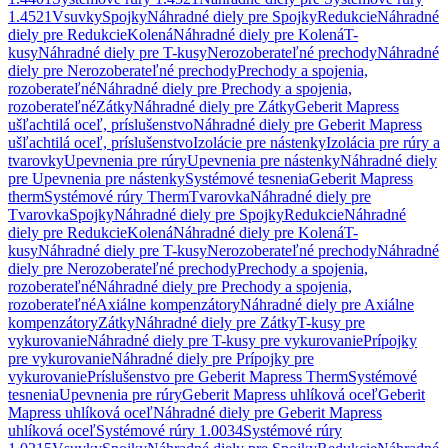
1.4521
Vsuvky
Spojky
Náhradné diely pre Spojky
Redukcie
Náhradné
diely pre Redukcie
Kolená
Náhradné diely pre Kolená
T-
kusy
Náhradné diely pre T-kusy
Nerozoberateľné prechody
Náhradné
diely pre Nerozoberateľné prechody
Prechody a spojenia,
rozoberateľné
Náhradné diely pre Prechody a spojenia,
rozoberateľné
Zátky
Náhradné diely pre Zátky
Geberit Mapress
ušľachtilá oceľ, príslušenstvo
Náhradné diely pre Geberit Mapress
ušľachtilá oceľ, príslušenstvo
Izolácie pre nástenky
Izolácia pre rúry a
tvarovky
Upevnenia pre rúry
Upevnenia pre nástenky
Náhradné diely
pre Upevnenia pre nástenky
Systémové tesnenia
Geberit Mapress
therm
Systémové rúry Therm
Tvarovka
Náhradné diely pre
Tvarovka
Spojky
Náhradné diely pre Spojky
Redukcie
Náhradné
diely pre Redukcie
Kolená
Náhradné diely pre Kolená
T-
kusy
Náhradné diely pre T-kusy
Nerozoberateľné prechody
Náhradné
diely pre Nerozoberateľné prechody
Prechody a spojenia,
rozoberateľné
Náhradné diely pre Prechody a spojenia,
rozoberateľné
Axiálne kompenzátory
Náhradné diely pre Axiálne
kompenzátory
Zátky
Náhradné diely pre Zátky
T-kusy pre
vykurovanie
Náhradné diely pre T-kusy pre vykurovanie
Prípojky
pre vykurovanie
Náhradné diely pre Prípojky pre
vykurovanie
Príslušenstvo pre Geberit Mapress Therm
Systémové
tesnenia
Upevnenia pre rúry
Geberit Mapress uhlíková oceľ
Geberit
Mapress uhlíková oceľ
Náhradné diely pre Geberit Mapress
uhlíková oceľ
Systémové rúry 1.0034
Systémové rúry