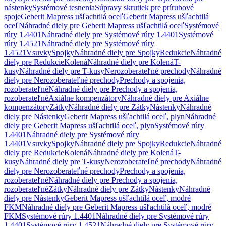
nástenky
Systémové tesnenia
Súpravy skrutiek pre prírubové
spoje
Geberit Mapress ušľachtilá oceľ
Geberit Mapress ušľachtilá
oceľ
Náhradné diely pre Geberit Mapress ušľachtilá oceľ
Systémové
rúry 1.4401
Náhradné diely pre Systémové rúry 1.4401
Systémové
rúry 1.4521
Náhradné diely pre Systémové rúry
1.4521
Vsuvky
Spojky
Náhradné diely pre Spojky
Redukcie
Náhradné
diely pre Redukcie
Kolená
Náhradné diely pre Kolená
T-
kusy
Náhradné diely pre T-kusy
Nerozoberateľné prechody
Náhradné
diely pre Nerozoberateľné prechody
Prechody a spojenia,
rozoberateľné
Náhradné diely pre Prechody a spojenia,
rozoberateľné
Axiálne kompenzátory
Náhradné diely pre Axiálne
kompenzátory
Zátky
Náhradné diely pre Zátky
Nástenky
Náhradné
diely pre Nástenky
Geberit Mapress ušľachtilá oceľ, plyn
Náhradné
diely pre Geberit Mapress ušľachtilá oceľ, plyn
Systémové rúry
1.4401
Náhradné diely pre Systémové rúry
1.4401
Vsuvky
Spojky
Náhradné diely pre Spojky
Redukcie
Náhradné
diely pre Redukcie
Kolená
Náhradné diely pre Kolená
T-
kusy
Náhradné diely pre T-kusy
Nerozoberateľné prechody
Náhradné
diely pre Nerozoberateľné prechody
Prechody a spojenia,
rozoberateľné
Náhradné diely pre Prechody a spojenia,
rozoberateľné
Zátky
Náhradné diely pre Zátky
Nástenky
Náhradné
diely pre Nástenky
Geberit Mapress ušľachtilá oceľ, modré
FKM
Náhradné diely pre Geberit Mapress ušľachtilá oceľ, modré
FKM
Systémové rúry 1.4401
Náhradné diely pre Systémové rúry
1.4401
Systémové rúry 1.4521
Náhradné diely pre Systémové rúry