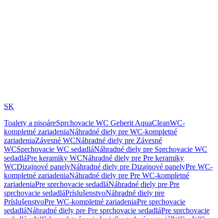
SK
Toalety a pisoáre
Sprchovacie WC Geberit AquaClean
WC-
kompletné zariadenia
Náhradné diely pre WC-kompletné
zariadenia
Závesné WC
Náhradné diely pre Závesné
WC
Sprchovacie WC sedadlá
Náhradné diely pre Sprchovacie WC
sedadlá
Pre keramiky WC
Náhradné diely pre Pre keramiky
WC
Dizajnové panely
Náhradné diely pre Dizajnové panely
Pre WC-
kompletné zariadenia
Náhradné diely pre Pre WC-kompletné
zariadenia
Pre sprchovacie sedadlá
Náhradné diely pre Pre
sprchovacie sedadlá
Príslušenstvo
Náhradné diely pre
Príslušenstvo
Pre WC-kompletné zariadenia
Pre sprchovacie
sedadlá
Náhradné diely pre Pre sprchovacie sedadlá
Pre sprchovacie